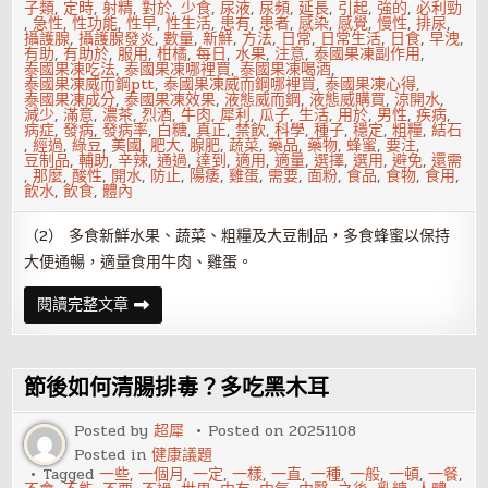
子類
,
定時
,
射精
,
對於
,
少食
,
尿液
,
尿頻
,
延長
,
引起
,
強的
,
必利勁
,
急性
,
性功能
,
性早
,
性生活
,
患有
,
患者
,
感染
,
感覺
,
慢性
,
排尿
,
攝護腺
,
攝護腺發炎
,
數量
,
新鮮
,
方法
,
日常
,
日常生活
,
日食
,
早洩
,
有助
,
有助於
,
服用
,
柑橘
,
每日
,
水果
,
注意
,
泰國果凍副作用
,
泰國果凍吃法
,
泰國果凍哪裡買
,
泰國果凍喝酒
,
泰國果凍威而鋼ptt
,
泰國果凍威而鋼哪裡買
,
泰國果凍心得
,
泰國果凍成分
,
泰國果凍效果
,
液態威而鋼
,
液態威購買
,
涼開水
,
減少
,
滿意
,
濃茶
,
烈酒
,
牛肉
,
犀利
,
瓜子
,
生活
,
用於
,
男性
,
疾病
,
病症
,
發病
,
發病率
,
白糖
,
真正
,
禁飲
,
科學
,
種子
,
穩定
,
粗糧
,
結石
,
經過
,
綠豆
,
美國
,
肥大
,
腺肥
,
蔬菜
,
藥品
,
藥物
,
蜂蜜
,
要注
,
豆制品
,
輔助
,
辛辣
,
通過
,
達到
,
適用
,
適量
,
選擇
,
選用
,
避免
,
還需
,
那麼
,
酸性
,
開水
,
防止
,
陽痿
,
雞蛋
,
需要
,
面粉
,
食品
,
食物
,
食用
,
飲水
,
飲食
,
體內
（2） 多食新鮮水果、蔬菜、粗糧及大豆制品，多食蜂蜜以保持
大便通暢，適量食用牛肉、雞蛋。
慢
閱讀完整文章
性
攝
護
腺
發
節後如何清腸排毒？多吃黑木耳
炎
怎
麼
Posted by
超犀
Posted on
20251108
注
Posted in
健康議題
意
飲
Tagged
一些
,
一個月
,
一定
,
一樣
,
一直
,
一種
,
一般
,
一頓
,
一餐
,
食