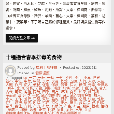
腎、蜂蜜、白木耳、芝麻、黑豆等。氣虛者宜食羊肚、雞肉、鵪
鶉、鴿肉、鯽魚、鱔魚、泥鰍、燕窩、大棗、桂圓肉、飴糖等。
血虛者宜食母雞、豬肝、羊肉、豬心、大棗、桂圓肉、荔枝、胡
蘿卜、菠菜等。不了解自己屬於哪種體質，最好請教醫生後再作
選食。
什
閱讀完整文章
麼
時
候
需
要
十種適合春季排毒的食物
食
補？
教
Posted by
犀利士哪裡買
Posted on
20231211
你
Posted in
健康議題
如
何
Tagged
ta
,
一定
,
一杯
,
一樣
,
一種
,
不僅
,
不可
,
不易
,
世界
,
食
並不
,
中氣
,
中華
,
中醫
,
之功
,
之後
,
乾燥
,
五臟
,
人們
,
人參
,
人長
,
補
人體
,
作用
,
使人
,
便秘
,
促進
,
保護
,
保養
,
個人
,
價值
,
元素
,
全世界
,
具有
,
出現
,
分析
,
分鐘
,
利用
,
功效
,
加快
,
勃起
,
十種
,
反應
,
受人
,
古代
,
可幫
,
各種
,
同時
,
四季
,
因為
,
堪稱
,
夏季
,
如果
,
威而鋼
,
威而鋼 四 分 之 一顆
,
威而鋼副作用ptt
,
威而鋼哪裡買
,
對人
,
小人
,
工作
,
差異
,
已經
,
幫助
,
強的
,
很多
,
很強
,
必須
,
快速
,
性慾
,
性行
,
愛撫
,
應該
,
所以
,
抗癌
,
持久
,
排出
,
排毒
,
改善
,
新鮮
,
明顯
,
春季
,
最佳
,
有利
,
有力
,
有助
,
有助於
,
有害
,
有益
,
服用
,
根據
,
植物
,
樂威壯
,
檸檬
,
歡迎
,
正常
,
比較
,
氣化
,
氣色
,
水果
,
注意
,
泰國果凍副作用
,
泰國果凍吃法
,
泰國果凍哪裡買
,