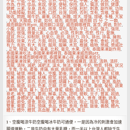
不會
,
不能
,
不要
,
不過
,
世界
,
中有
,
中氣
,
中醫
,
之後
,
乳糖
,
人體
,
作為
,
作用
,
佳品
,
來說
,
便是
,
便秘
,
保持
,
個人
,
偏涼
,
做到
,
健康
,
健脾
,
元素
,
全身
,
具有
,
出現
,
分析
,
分鐘
,
利於
,
刺激
,
副作用
,
功效
,
功能障礙
,
勃起
,
反應
,
口腔
,
台灣
,
同時
,
否則
,
含有
,
含維
,
含量
,
吸收
,
問題
,
喝牛奶
,
嚴重
,
因為
,
困難
,
增大
,
增強
,
增硬
,
多種
,
大家
,
大腸
,
大腸癌
,
好處
,
如何
,
威而
,
威而鋼
,
威而鋼 四 分 之 一顆
,
威而鋼副作用ptt
,
威而鋼口溶錠
,
威而鋼哪裡買
,
富含
,
將過
,
對於
,
小腹
,
就是
,
差異
,
已經
,
帶來
,
常吃
,
幫助
,
平日
,
引起
,
強力
,
強效
,
強的
,
很強
,
微量元素
,
心血管
,
必須
,
性刺激
,
性慾
,
性行
,
愛撫
,
感冒
,
所以
,
抑制劑
,
抗氧化
,
抵抗
,
抵抗力
,
持久
,
排出
,
排毒
,
擁抱
,
攝取
,
效果
,
方式
,
方面
,
明目
,
明顯
,
是非
,
最快
,
會有
,
會給
,
月底
,
有力
,
有助
,
有大
,
有效
,
服用
,
服藥
,
木耳
,
根據
,
植物
,
樂威
,
樂威壯
,
正常
,
殘留
,
每天
,
毒素
,
比較
,
毫克
,
水果
,
沒有
,
泰國果凍副作用
,
泰國果凍吃法
,
泰國果凍哪裡買
,
泰國果凍威而鋼ptt
,
泰國果凍威而鋼哪裡買
,
泰國果凍心得
,
泰國果凍成分
,
泰國果凍效果
,
消化
,
液態威而鋼
,
液態威購買
,
清潔
,
清熱
,
清肝
,
清腸
,
清除
,
減肥
,
減肥法
,
溫水
,
無法
,
營養
,
牛奶
,
物質
,
特殊
,
狀況
,
生育
,
生長
,
產後
,
疼痛
,
疾病
,
病原體
,
療效
,
白質
,
直接
,
真正
,
眼睛
,
破壞
,
神經
,
種人
,
空腹
,
節後
,
米飯
,
精華
,
糖類
,
系統
,
紅糖
,
紅薯
,
細胞
,
組織
,
結構
,
經常
,
經過
,
維他命
,
維持
,
維生素
,
緩解
,
纖維
,
缺乏
,
美白
,
肌肉
,
肢體
,
胡蘿卜
,
胡蘿卜素
,
能令
,
能將
,
脂肪
,
腸癌
,
腸道
,
自由
,
色素
,
花瓣
,
花茶
,
菊花
,
菊花茶
,
萎縮
,
葡萄
,
蔬果
,
藥物
,
蘊含
,
蘿卜
,
蛋白質
,
蜂蜜
,
蠕動
,
血壓
,
血管
,
行為
,
衰弱
,
衰老
,
補充
,
要性
,
要用
,
解毒
,
認為
,
證明
,
變軟
,
豆子
,
豐富
,
超過
,
身體
,
身體狀況
,
輔助
,
迅速
,
通便
,
通過
,
進入
,
進食
,
運動
,
過多
,
過量
,
避免
,
還會
,
那些
,
那麼
,
開始
,
防治
,
阻止
,
陰莖
,
陽痿
,
雙效
,
雙重
,
需要
,
須有
,
頭痛
,
食品
,
食物
,
食用
,
食醋
,
飯後
,
養顏
,
體內
,
體力
,
體外
,
體質
,
高血壓
,
黑木耳
,
黑色
,
黑豆
1、空腹喝涼牛奶空腹喝冰牛奶可通便，一是因為冷的刺激會加速
腸道運動，二是牛奶中有大量乳糖，而一半以上台灣人都缺乏牛