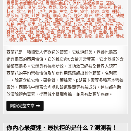
泰國果凍威而鋼心得
,
泰國果凍成分
,
消化
,
液態威購買
,
清除
,
減少
,
減肥
,
滋陰
,
潛在
,
煮熟
,
熬夜
,
營養
,
營養價值
,
營養素
,
物質
,
特別
,
狀況
,
獨特
,
現代
,
理學
,
生食
,
產生
,
癌症
,
發現
,
直接
,
種植
,
糖尿病
,
系統
,
紅薯
,
細胞
,
細菌
,
結合
,
經常
,
綠豆
,
維它
,
維持
,
缺鐵
,
美容
,
肥胖
,
胡蘿卜
,
能力
,
能夠
,
脂肪
,
脾胃
,
腫瘤
,
腸胃
,
腸道
,
蓮藕
,
藥物
,
蘋果
,
蛋白質
,
蠕動
,
血壓
,
行為
,
表現
,
視為
,
解毒
,
認可
,
認為
,
調節
,
護膚
,
變溫
,
豆漿
,
豐富
,
貧血
,
起到
,
超過
,
身強
,
身體
,
身體狀況
,
進新
,
運動
,
適合
,
選擇
,
還有
,
還能
,
醫學
,
重要
,
長壽
,
開始
,
防治
,
降血糖
,
陰莖
,
陽痿
,
雙重
,
需要
,
食物
,
食療
,
食補
,
養成
,
養胃
,
體內
,
高血壓
,
高血脂
西蘭花是一種很受人們歡迎的蔬菜，它味道鮮美，營養也很高，
還有很高的藥用價值。它的維它命C含量非常豐富，它比辣椒的含
量都高很多。它還具有抗癌功效，其功效已經被全世界人認可，
西蘭花的平均營養價值及防病作用遠遠超出其他蔬菜，名列第
一。除富含維它命、礦物質、葉綠素、β胡蘿卜素等多種基本營養
素外，西蘭花中還富含吲哚和硫氰酸鹽等有益成分，這些都有助
於清除體內毒素，從而減小腎臟負擔，並且有助預防癌症。
十
閱讀完整文章
種
適
合
春
季
你內心最癡迷、最抗拒的是什么？測測看！
排