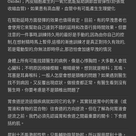
Oxide)；內皮細胞產生的一氧化氮能幫助調節血管彈性(舒張或
收縮血管)，如果患有高血壓，血管中有可能產生生理變化
在幫助延時方面發揮的效果也值得肯定，目前，有的早洩患者也
會使用它來幫助自己達到不錯的延時和改善行房時間效果。但要
注意的一件事時,訓練持久用的最好是手動的,因為由你自己的控
制,在想射精時馬上暫停,這樣的漸進訓練才是真正對持久有效的,
若是電動型的,你無法即時停止,那恐怕會加速早洩的情況
身體上所有可能找錯醫生的病例，像是心悸胸悶，大多數人會找
心臟科；不明原因視線模糊、眼睛疲勞，想到就是眼科；耳鳴、
耳塞是耳鼻喉科；一般人怎麼會想是頸椎的問題？如果遇到醫生
找不到病因，又反覆出現症狀，做檢查都正常，有醫生看到沒有
醫生時，你要考慮是不是頸椎出問題了
胃食道逆流這個疾病就如同它的名字，其實就是胃中的胃液（或
胃液和食物的混合物）往食道的方向逆流。但在了解為何胃液會
逆流之前，我們必須先認識胃和食道之間最重要的關卡：下食道
括約肌。
犀利士不能激起性慾，只能輔助陰莖勃起，所以服用犀利士後，