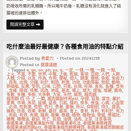
奶吸收所需的乳糖酶。所以喝牛奶後，乳糖沒有消化就進入了結
腸被迅速排出體外。
節
閱讀完整文章
後
如
何
清
腸
吃什麼油最好最健康？各種食用油的特點介紹
排
毒？
多
Posted by
希愛力
Posted on
20241218
吃
Posted in
健康議題
黑
木
Tagged
e
,
go
,
oo
,
ph
,
ps
,
q
,
一定
,
一樣
,
一種
,
一類
,
一點
,
耳
上火
,
不當
,
不要
,
世界
,
中醫
,
之後
,
乾燥
,
事項
,
亞麻
,
人們
,
人群
,
人體
,
介紹
,
以及
,
作為
,
作用
,
便秘
,
個人
,
健康
,
價格
,
免疫
,
免疫力
,
具有
,
出現
,
分鐘
,
利於
,
制造
,
刺激
,
功效
,
功能障礙
,
勃起
,
動物
,
卵磷脂
,
反應
,
受到
,
口味
,
口腔
,
可能
,
台灣
,
吃掉
,
各有
,
各種
,
含有
,
含維
,
吸收
,
咳嗽
,
因為
,
地區
,
基本
,
場上
,
增大
,
增強
,
增硬
,
壽命
,
多數
,
多種
,
多酚
,
大多數
,
大家
,
天然
,
威而
,
威而鋼
,
威而鋼 四 分 之 一顆
,
威而鋼副作用ptt
,
孕婦
,
容易
,
富含
,
屬於
,
差異
,
市場
,
床前
,
延緩
,
延長
,
引起
,
強的
,
很多
,
很強
,
心病
,
心血管
,
必須
,
性刺激
,
性慾
,
性行
,
患者
,
愛撫
,
所以
,
抑制劑
,
持久
,
提高
,
擁抱
,
改善
,
效果
,
新鮮
,
最好
,
最高
,
會上
,
會有
,
有利
,
有利於
,
有力
,
有助
,
有效
,
有關
,
服用
,
服藥
,
根據
,
植物
,
植物油
,
樂威
,
樂威壯
,
橄欖
,
橄欖油
,
歡迎
,
死亡
,
民間
,
油價
,
油有
,
注意
,
注意事項
,
泰國果凍
,
泰國果凍副作用
,
泰國果凍吃法
,
泰國果凍哪裡買
,
泰國果凍威而鋼ptt
,
泰國果凍威而鋼哪裡買
,
泰國果凍威而鋼蝦皮