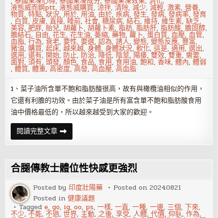
,
泰國果凍心得
,
泰國果凍成分
,
泰國果凍效果
,
消化
,
液態威而鋼ptt
,
液態威購買
,
涼拌
,
清除
,
減少
,
減輕
,
激素
,
營養
,
物質
,
特點
,
狀況
,
用於
,
用油
,
由於
,
疾病
,
發生
,
發病
,
發病率
,
發育
,
白質
,
皮膚
,
直接
,
睡前
,
社會
,
糖尿病
,
結石
,
維持
,
維生素
,
缺乏
,
美容
,
肥胖
,
胎兒
,
胡蘿卜
,
胡蘿卜素
,
脂肪
,
脂肪肝
,
脂肪酸
,
膽固醇
,
膽結石
,
自由
,
花生
,
花生油
,
萎縮
,
藥物
,
蘿卜
,
蛋白質
,
血壓
,
血管
,
血脂
,
行為
,
衰老
,
要性
,
要選
,
認為
,
誘人
,
變態
,
變態反應
,
豐富
,
豬油
,
購買
,
起床
,
越來越
,
身體
,
身體狀況
,
軟化
,
這是
,
適用
,
選出
,
選用
,
還有
,
開始
,
防止
,
防治
,
降低
,
陰莖
,
陽痿
,
雙效
,
雙重
,
需要
,
面對
,
須有
,
頭發
,
顏色
,
食品
,
食用
,
食用油
,
飽和
,
香味
,
體內
,
體弱
,
體質
,
體重
,
高密度
,
高發
,
高血壓
,
高血脂
1、菜子油所含單不飽和脂肪酸很高，故有與橄欖油相似的作用，
它還有利膽的功效。由於菜子油是所有富含單不飽和脂肪酸食用
油中價格最低的，所以越來越受到大家的歡迎。
吃
閱讀完整文章
什
麼
油
最
好
合腿傳教士體位性快感更強烈
最
健
康？
Posted by
印度壯陽藥
Posted on
20240821
各
Posted in
健康議題
種
食
Tagged
e
,
go
,
ig
,
oo
,
ps
,
一樣
,
一直
,
一種
,
一邊
,
三個
,
下來
,
用
不少
,
不能
,
不過
,
世界
,
主動
,
之後
,
享受
,
人體
,
代價
,
仰臥
,
作為
,