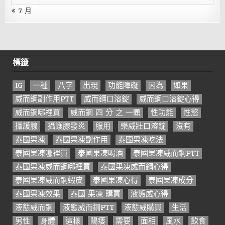
« 7 月
標籤
IG
一種
八字
出現
功能障礙
因為
如果
威而鋼副作用PTT
威而鋼口溶錠
威而鋼口溶錠心得
威而鋼哪裡買
威而鋼 四 分 之 一顆
性功能
性慾
攝護腺
攝護腺發炎
服用
樂威壯口溶錠
沒有
泰國果凍
泰國果凍副作用
泰國果凍吃法
泰國果凍哪裡買
泰國果凍喝酒
泰國果凍威而鋼PTT
泰國果凍威而鋼哪裡買
泰國果凍威而鋼心得
泰國果凍威而鋼蝦皮
泰國果凍心得
泰國果凍成分
泰國果凍效果
泰國 果凍 購買
液態威心得
液態威而鋼
液態威而鋼PTT
液態威購買
生活
男性
身體
這樣
陽痿
需要
面相
風水
飲食