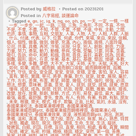
毒
的
Posted by
威格拉
Posted on
20231201
食
Posted in
八字易經
,
談運論命
物
Tagged
e
,
go
,
ic
,
ig
,
k
,
ng
,
oo
,
ph
,
ps
,
一天
,
一定
,
一條
,
一樣
,
一步
,
一步步
,
一起
,
一路
,
三個
,
三角
,
三角形
,
不同
,
不喜
,
不怕
,
不是
,
不會
,
不盡
,
不知
,
不管
,
不要
,
不變
,
不遠
,
中有
,
主動
,
之間
,
也許
,
事情
,
事物
,
互相
,
交朋友
,
人事
,
人物
,
人生
,
人相
,
人群
,
人脈
,
什么
,
付諸
,
代表
,
以下
,
位置
,
何處
,
你們
,
來場
,
來自
,
來說
,
信賴
,
個人
,
個性
,
做事
,
做到
,
做夢
,
充滿
,
內心
,
兩個
,
兩條
,
八面玲瓏
,
公司
,
共事
,
具備
,
再苦
,
冷場
,
出現
,
分享
,
別人
,
創新
,
創造
,
力達
,
力量
,
努力
,
勇氣
,
動力
,
動機
,
參與
,
受傷
,
受騙
,
只要
,
同事
,
含義
,
吸引
,
告訴
,
命中
,
和睦
,
和諧
,
善用
,
善良
,
喜好
,
喜歡
,
因為
,
因素
,
困難
,
圓形
,
圖片
,
在意
,
坐著
,
基本
,
基石
,
基礎
,
堅固
,
增硬
,
多數
,
多樣
,
多變
,
多難
,
夢想
,
大不大
,
大家
,
天時
,
天生
,
天賦
,
天馬
,
好大
,
如何
,
如果
,
威而
,
威而鋼
,
威而鋼口溶錠
,
威而鋼哪裡買
,
孤獨
,
它們
,
守信
,
安全
,
安全感
,
安安
,
安排
,
安穩
,
定會
,
害怕
,
家人
,
容易
,
富有
,
實在
,
實踐
,
寧可
,
將夢
,
專屬
,
對方
,
就是
,
就會
,
展現
,
屬於
,
工作
,
左右
,
差異
,
布置
,
希望
,
師要
,
幾個
,
引領
,
強的
,
很強
,
必須
,
想法
,
想要
,
意味著
,
意義
,
意見
,
愛人
,
感到
,
感受
,
感情
,
感覺
,
愿意
,
懂得
,
成就
,
成為
,
房間
,
找到
,
抗拒
,
按摩
,
挑戰
,
推動
,
擁有
,
擅長
,
改變
,
放在
,
放棄
,
新創
,
新鮮
,
方式
,
方形
,
易發
,
最佳
,
最大
,
最好
,
最強
,
最能
,
最舒服
,
會先
,
會為
,
有人
,
有時
,
有著
,
有趣
,
有點
,
朋友
,
未來
,
根據
,
樂天
,
模式
,
樣子
,
欺騙
,
正直
,
比較
,
氣的
,
永遠
,
沒有
,
泰國果凍吃法
,
泰國果凍哪裡買
,
泰國果凍喝酒
,
泰國果凍威而鋼ptt
,
泰國果凍威而鋼哪裡買
,
泰國果凍心得
,
泰國果凍成分
,
泰國果凍效果
,
浪漫
,
液態威而鋼ptt
,
測出
,
測測
,
準備
,
溫和
,
滿滿
,
潛力
,
潛力股
,
潛在
,
為何
,
無害
,
無心
,
熟悉
,
特質
,
狀態
,
獨處
,
現在
,
現況
,
理性
,
環境
,
生命
,
生就
,
生活
,
癡迷
,
發脾氣
,
白紙
,
的話
,
目標
,
盲目
,
直覺
,
相同
,
相處
,
看看
,
真實
,
瞬間
,
知道
,
確定
,
私密
,
秒鐘
,
積極
,
穩固
,
穩定
,
突然
,
第一個
,
答應
,
答案
,
結構
,
絕對
,
維持
,
總是
,
習慣
,
老師
,
聚會
,
能力
,
能將
,
能成
,