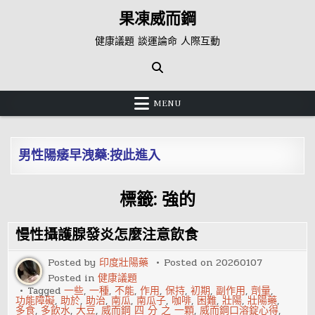
Skip
果凍威而鋼
to
content
健康議題 談運論命 人際互動
MENU
男性陽痿早洩藥:按此進入
標籤:
強的
慢性攝護腺發炎怎麼注意飲食
Posted by
印度壯陽藥
Posted on
20260107
Posted in
健康議題
Tagged
一些
,
一種
,
不能
,
作用
,
保持
,
初期
,
副作用
,
劑量
,
功能障礙
,
助於
,
助治
,
南瓜
,
南瓜子
,
咖啡
,
困難
,
壯陽
,
壯陽藥
,
多食
,
多飲水
,
大豆
,
威而鋼 四 分 之 一顆
,
威而鋼口溶錠心得
,