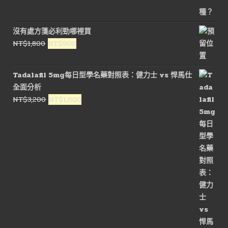
沒有處方箋必利勁哪裡買
原
目
NT$
1,800
NT$
900
始
前
價
價
Tadalafil 5mg每日型學名藥對照表：健力士 vs 悍馬仕
格：
格：
全面分析
NT$1,800。
NT$900。
原
目
NT$
3,200
NT$
1,600
始
前
價
價
格：
格：
NT$3,200。
NT$1,600。