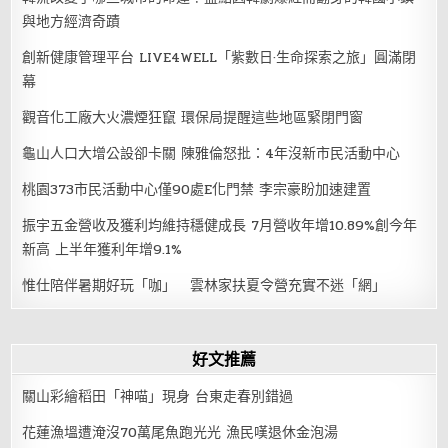
與地方經濟奇蹟
創新健康管理平台 LIVE4WELL「紫數日·生命探索之旅」圓滿閉
幕
觀音化工廠大火濃煙狂竄 環保局提醒這些地區緊閉門窗
龜山人口大增公設卻卡關 陳雅倫怒批：4年沒新市民活動中心
桃園373市民活動中心僅90處E化門禁 李宗豪盼加速建置
振宇五金營收及獲利均維持穩健成長 7月營收年增10.89%創今年
新高 上半年獲利年增9.1%
惟仕陪伴暑期好玩「咖」 雲林家扶夏令營充實不迷「網」
好文推薦
關山彩繪稻田「神喵」現身 台東走春別錯過
花蓮漁塭遭淹沒70萬尾魚跑光光 漁民嘆退休金泡湯