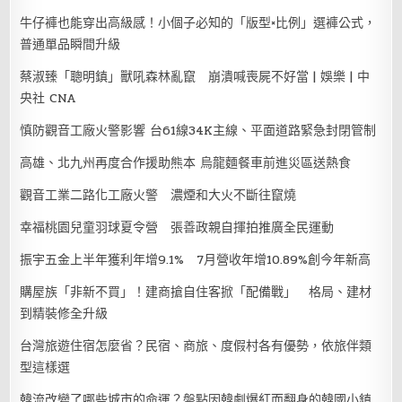
牛仔褲也能穿出高級感！小個子必知的「版型×比例」選褲公式，
普通單品瞬間升級
蔡淑臻「聰明鎮」獸吼森林亂竄 崩潰喊喪屍不好當 | 娛樂 | 中
央社 CNA
慎防觀音工廠火警影響 台61線34K主線、平面道路緊急封閉管制
高雄、北九州再度合作援助熊本 烏龍麵餐車前進災區送熱食
觀音工業二路化工廠火警 濃煙和大火不斷往竄燒
幸福桃園兒童羽球夏令營 張善政親自揮拍推廣全民運動
振宇五金上半年獲利年增9.1% 7月營收年增10.89%創今年新高
購屋族「非新不買」！建商搶自住客掀「配備戰」 格局、建材
到精裝修全升級
台灣旅遊住宿怎麼省？民宿、商旅、度假村各有優勢，依旅伴類
型這樣選
韓流改變了哪些城市的命運？盤點因韓劇爆紅而翻身的韓國小鎮