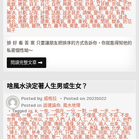
能變
,
脾氣
,
自主
,
自己
,
自然
,
興趣
,
舒服
,
舒適
,
艾菲爾
,
苦惱
,
茫然
,
著人
,
著想
,
處理
,
行動
,
要來
,
規劃
,
規矩
,
親近
,
觀察
,
角色
,
解析
,
解決
,
計劃
,
記得
,
評價
,
話題
,
說走就走
,
調解
,
變化
,
象征
,
負責
,
超級
,
身處
,
身邊
,
輕易
,
迅速
,
逃避
,
這件
,
這樣
,
過程
,
達到
,
達成
,
適合
,
適應
,
還在
,
還需
,
重義氣
,
重要
,
重視
,
重重
,
閨密
,
關系
,
防范
,
隨和
,
隨時
,
雖然
,
雙方
,
離不開
,
需要
,
順利
,
領導
,
風險
,
餐廳
,
點子
排 好 看 答 案 只要讓朋友把排序的方式告訴你，你就能得知他的
私密個性呦～
你
閱讀完整文章
內
心
最
癡
迷、
啥風水決定著人生男或生女？
最
抗
拒
Posted by
威格拉
Posted on
20231022
的
Posted in
談運論命
,
風水地理
是
什
Tagged
ig
,
k
,
一些
,
一個月
,
一分
,
一對
,
一樣
,
一步
,
一生
,
么？
一瞬間
,
一種
,
一項
,
下一代
,
不了
,
不僅
,
不僅僅
,
不同
,
不容
,
不是
,
測
世界
,
中國
,
之所以
,
之間
,
人們
,
人員
,
人工
,
人有
,
人生
,
什么
,
他們
測
,
位置
,
使用
,
個人
,
健康
,
傳統
,
僅僅
,
兒女
,
內心
,
兩人
,
出來
,
出生
,
看！
分析
,
別的
,
利于
,
創造
,
力量
,
力量型
,
功效
,
勇猛
,
動物
,
化學
,
協調
,
博士
,
即使
,
參考
,
受孕
,
古代
,
只要
,
可能
,
可致
,
同房
,
后代
,
否則
,
含有
,
命理
,
哲學
,
問題
,
單一
,
因為
,
因素
,
國外
,
地區
,
地方
,
基本
,