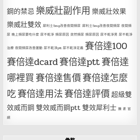
樂威壯副作用
鋼的禁忌
樂威壯效果
樂威壯雙效
犀利士5mg改善夜間頻尿
犀利士5mg改善夜間頻尿 夜間頻
尿 晚上頻尿要吃什麼 尿不乾淨 頻尿原因 突然頻尿 頻尿原因 尿不乾淨男 尿不乾淨
賽倍達100
治療 夜間頻尿改善運動 尿不乾淨ptt 尿不乾淨定義
賽倍達dcard
賽倍達ptt
賽倍達
哪裡買
賽倍達售價
賽倍達怎麼
吃
賽倍達用法
賽倍達評價
超級雙
效威而鋼
雙效威而鋼ptt
雙效犀利士
騰 素 官
網