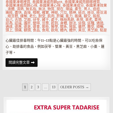
泰國果凍哪裡買
,
泰國果凍威而鋼ptt
,
泰國果凍威而鋼哪裡買
,
泰國果凍威而鋼心得
,
泰國果凍心得
,
泰國果凍成分
,
泰國果凍效果
,
液體
,
清熱
,
無名指
,
無法
,
物質
,
現在
,
理論
,
產生
,
男人
,
痘痘
,
痛經
,
盡快
,
直接
,
睡眠
,
確實
,
神經
,
穴位
,
精神
,
結合
,
綠豆
,
綠豆湯
,
綠豆糕
,
緩解
,
老化
,
耐受
,
肌肉
,
肝臟
,
能力
,
脹痛
,
腳交
,
臉部
,
自己
,
舌頭
,
芝麻
,
茯苓
,
藏于
,
處于
,
蛛絲馬跡
,
表現
,
衰老
,
要用
,
認為
,
認識
,
護肝
,
變得
,
豆漿
,
起到
,
身體
,
辦法
,
這個
,
這種
,
通過
,
通達
,
還應
,
還是
,
還會
,
那些
,
醫學
,
關系
,
陽氣
,
雖然
,
難受
,
順暢
,
頭上
,
頭痛
,
額頭
,
食品
,
食用
,
飲用
,
體內
,
體外
,
黃豆
,
黑芝麻
,
點是
心臟最佳排毒時間：午11~13點是心臟最強的時間，可以吃些保
心、助排毒的食品，例如茯苓、堅果、黃豆、黑芝麻、小棗、蓮
子等。
如
閱讀完整文章
何
排
出
五
臟
之
文
毒
1
2
3
...
13
OLDER POSTS →
章
分
頁