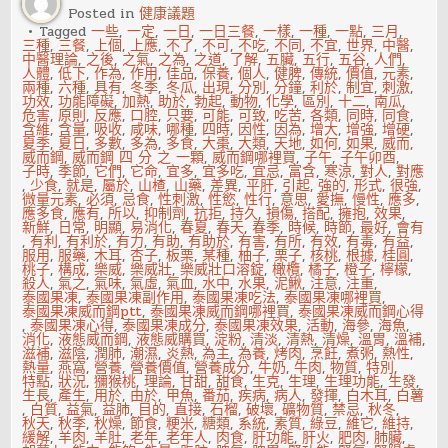
跪
Posted in
健康議題
求
饒
Tagged
一些
,
一定
,
一日
,
一日三餐
,
一樣
,
一種
,
一點
,
三月
,
命
三種
,
三餐
,
上個
,
上應
,
不了
,
不可
,
不吃
,
不同
,
不宜
,
世界
,
中醫
,
中醫理論
,
之後
,
之氣
,
之為
,
之道
,
了解
,
五臟
,
五行
,
五谷
,
人們
,
人體
,
低下
,
作為
,
作用
,
佳品
,
保養
,
個人
,
健脾
,
傳統
,
價值
,
元素
,
兩種
,
六種
,
具有
,
冬季
,
冬瓜
,
出現
,
分別
,
分鐘
,
利於
,
制宜
,
刺激
,
功效
,
功能障礙
,
加熱
,
助於
,
勃起
,
動物
,
化學
,
區別
,
十二
,
南瓜
,
危害
,
原則
,
反應
,
口腔
,
只要
,
可能
,
可致
,
吃苦
,
各類
,
同時
,
同食
,
含維
,
含量
,
吸收
,
咸味
,
哪種
,
四時
,
因性
,
因為
,
增大
,
增強
,
增硬
,
夏季
,
夏日
,
多數
,
多為
,
多食
,
大棗
,
大類
,
天地
,
如何
,
如果
,
威而
,
威而鋼
,
威而鋼 四 分 之 一顆
,
威而鋼哪裡買
,
子午
,
子午卯酉
,
子時
,
季節
,
它們
,
它命
,
宜多
,
宜多吃
,
宜忌
,
富含
,
寒涼
,
對人
,
對應
,
少食
,
就是
,
屬於
,
山楂
,
山藥
,
差異
,
平肝
,
引起
,
強的
,
形式
,
很強
,
微量元素
,
必須
,
忌食
,
性刺激
,
性慾
,
性行
,
意思
,
愛撫
,
慢性
,
應多
,
應多食
,
應有
,
所以
,
抑制劑
,
抗拒
,
持久
,
損傷
,
搭配
,
擁抱
,
效果
,
新鮮
,
日常
,
明顯
,
易消化
,
春夏
,
春天
,
春季
,
時候
,
時節
,
最好
,
會有
,
有利
,
有利於
,
有力
,
有助
,
有助於
,
有害
,
有所
,
有效
,
有毒
,
有益
,
服用
,
服藥
,
木耳
,
杏子
,
板栗
,
某種
,
柚子
,
栗子
,
核桃
,
根據
,
桂圓
,
桃子
,
構成
,
樂威
,
樂威壯
,
樂威壯口溶錠
,
橄欖
,
橘子
,
橙子
,
檸檬
,
殺人
,
氣之
,
氣味
,
氣虛
,
氣血
,
水中
,
水果
,
泥鰍
,
注意
,
注重
,
泰國果凍
,
泰國果凍副作用
,
泰國果凍吃法
,
泰國果凍哪裡買
,
泰國果凍威而鋼ptt
,
泰國果凍威而鋼哪裡買
,
泰國果凍威而鋼心得
,
泰國果凍心得
,
泰國果凍成分
,
泰國果凍效果
,
活動
,
海參
,
海魚
,
消化
,
液態威而鋼
,
液態威購買
,
淀粉
,
清淡
,
清熱
,
清燥
,
溫胃
,
溫補
,
滋補
,
滋陰
,
潤肺
,
潮濕
,
炎熱
,
為主
,
為養
,
烤肉
,
烹飪
,
煮粥
,
熱性
,
熱量
,
燕窩
,
營養
,
營養價值
,
營養成分
,
牛奶
,
牛肉
,
物質
,
特別
,
特點
,
狀況
,
獼猴桃
,
理論
,
甘甜
,
甜食
,
生克
,
生理
,
生理功能
,
生發
,
生長
,
產生
,
用於
,
由於
,
甲魚
,
番茄
,
疾病
,
病人
,
發揮
,
白木耳
,
白薯
,
白質
,
益氣
,
益肺
,
目的
,
直接
,
石榴
,
破壞
,
礦物質
,
禁忌
,
秋冬
,
秋天
,
秋季
,
秋燥
,
節食
,
粳米
,
糖類
,
系統
,
素質
,
綠豆
,
維它
,
維持
,
緩解
,
羊肉
,
羊肚
,
老年
,
老年人
,
肉食
,
肝功能
,
肝火
,
肥肉
,
肺臟
,