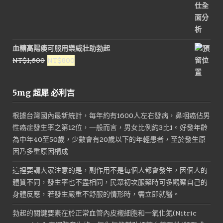
血糖高陽痿可服用樂威壯助勃起
原
目
NT$
1,600
NT$
800
始
前
價
價
5mg 超犀 必利吉
格：
格：
NT$1,600。
NT$800。
根據台灣國內最新統計，每年約有1600人左右發病，鼻咽癌佔男
性癌症發生率之第12位，一般而言，男女比例約3比1。好發年齡
為中年40至50歲，少數會有20歲以下的年輕患者，至於發生原
因乃多重原因構成
這裡要請大家注意的是，副作用不是每個人都會發生，因個人的
體質不同，發生率也不盡相同，民眾初次服藥時可多觀察自己的
身體反應，若發生嚴重不舒服的情形時，需立即就醫。
勃起的關鍵要素在於正常血管內皮襯細胞和一氧化氮(Nitric