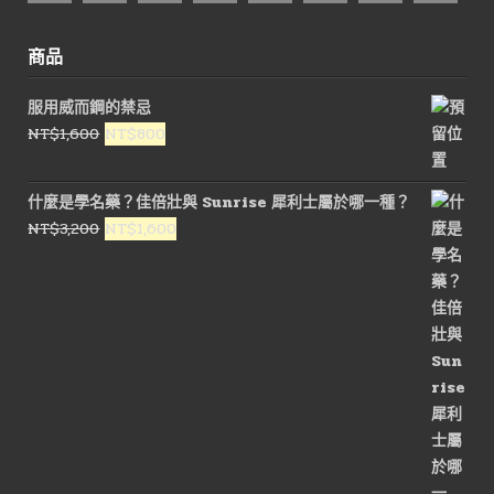
商品
服用威而鋼的禁忌
原
目
NT$
1,600
NT$
800
始
前
價
價
什麼是學名藥？佳倍壯與 Sunrise 犀利士屬於哪一種？
格：
格：
原
目
NT$
3,200
NT$
1,600
NT$1,600。
NT$800。
始
前
價
價
格：
格：
NT$3,200。
NT$1,600。