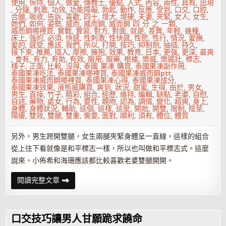
油
使用
,
保持
,
個人
,
做愛
,
傳教士
,
優點
,
入式
,
內容
,
兩性
,
具有
,
出現
的
,
分鐘
,
刺激
,
功效
,
功能障礙
,
勃起
,
動作
,
反應
,
受到
,
口交
,
口腔
,
特
合腿
,
吸收
,
告訴
,
喜歡
,
四十
,
增大
,
增硬
,
夫妻
,
夾緊
,
女人
,
女生
,
點
她們
,
如何
,
姿勢
,
威而
,
威而鋼
,
威而鋼 四 分 之 一顆
,
介
威而鋼哪裡買
,
實戰
,
實習
,
對方
,
對面
,
就是
,
差異
,
年輕
,
幾種
,
紹
床上
,
強的
,
必須
,
快感
,
性刺激
,
性快感
,
性慾
,
性行
,
情況
,
愛撫
,
愛的
,
感受
,
應該
,
我們
,
所以
,
打開
,
技巧
,
抑制劑
,
抽插
,
持久
,
接下來
,
推薦
,
插入
,
摩擦
,
擁抱
,
效果
,
教育
,
日本
,
更強
,
更深
,
最爽
,
會有
,
有力
,
有助
,
有效
,
服用
,
服藥
,
根據
,
樂威
,
樂威壯
,
標志
,
樣子
,
正面
,
比較
,
沒得
,
泰國 果凍 購買
,
泰國果凍副作用
,
泰國果凍吃法
,
泰國果凍哪裡買
,
泰國果凍威而鋼ptt
,
泰國果凍威而鋼哪裡買
,
泰國果凍心得
,
泰國果凍成分
,
泰國果凍效果
,
液態威購買
,
爽到
,
狀況
,
甜蜜
,
生得
,
由於
,
男女
,
男生
,
直接
,
竹子
,
精彩
,
組合
,
經歷
,
維持
,
編輯
,
缺點
,
老婆
,
自慰
,
自述
,
藥物
,
處女
,
行為
,
要性
,
親吻
,
認為
,
調情
,
變化
,
超爽
,
身上
,
身體
,
身體狀況
,
輔助
,
這個
,
這樣
,
這麼
,
開始
,
開雙
,
限制
,
陰莖
,
陽痿
,
雙效
,
雙腿
,
雙重
,
需要
,
面對
,
順利
,
須有
,
體位
,
體質
另外，男生跨開雙腿，女生兩腿夾緊身體呈一直線，這樣的組合
從上往下看就像是和平標志一樣，所以也叫做和平標志式。這麼
說來，小佈希和海珊應該都比較喜歡老婆雙腿開開。
合
閱讀完整文章
腿
傳
教
士
體
口交技巧讓男人甘願跪求饒命
位