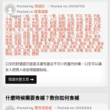
性
快
Posted by
樂威壯
Posted on
20240716
感
Posted in
健康議題
更
強
Tagged
一些
,
一樣
,
一步
,
一雙
,
上面
,
下來
,
不可
,
不得
,
不斷
,
烈
不會
,
不用
,
不要
,
中有
,
享受
,
人口
,
他們
,
以為
,
作為
,
使用
,
保證
,
充分
,
其實
,
別人
,
別的
,
利器
,
刺激
,
剛剛
,
加強
,
加重
,
千萬
,
口交
,
口腔
,
周圍
,
哥哥
,
問題
,
善用
,
喜歡
,
嘴唇
,
嘴巴
,
器官
,
多數
,
夫妻
,
夫妻性
,
女人
,
女性
,
她們
,
如果
,
威而鋼哪裡買
,
容易
,
實際
,
對方
,
小小
,
小心
,
就是
,
已經
,
幫助
,
建議
,
強的
,
徹底
,
心理
,
必不可少
,
快感
,
感到
,
感覺
,
慢慢
,
應該
,
技巧
,
接觸
,
擔心
,
時候
,
更加
,
會有
,
根本
,
求饒
,
注意
,
泰國 果凍 購買
,
溫柔
,
爆強
,
牙齒
,
特別
,
猶如
,
環境
,
甘願
,
生殖
,
生殖器
,
男人
,
男性
,
的話
,
神技
,
緣由
,
美妙
,
聯系
,
肌肉
,
自己
,
興奮
,
舌頭
,
舒適
,
花樣
,
行動
,
表現
,
要注
,
解決
,
認識
,
變化
,
起來
,
足夠
,
這個
,
這是
,
這樣
,
通過
,
過多
,
那種
,
配合
,
重要
,
開始
,
饒命
,
體位
,
體驗
口交的舒適感已經是夫妻性愛必不可少的靈丹妙藥，口交可以讓
女人把男人收拾得服服帖帖…
口
閱讀完整文章
交
技
巧
讓
男
什麼時候需要食補？教你如何食補
人
甘
願
Posted by
雙效液態威
Posted on
20240314