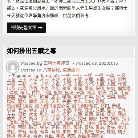
者！正是在這個意義上，鄭博士認為生男生女并非男人說了算！
那么，究竟哪些風水方面的因素關乎人們生男或生女呢？鄭博士
今天就從位理學角度來解讀，供朋友們參考：
啥
閱讀完整文章
風
水
決
定
著
如何排出五臟之毒
人
生
男
Posted by
犀利士哪裡買
Posted on
20231015
或
Posted in
八字易經
,
談運論命
生
女？
Tagged
ai
,
ig
,
k
,
ng
,
ph
,
一些
,
一小
,
一樣
,
一種
,
一起
,
三分
,
上會
,
上火
,
不停
,
不同
,
不妨
,
不暢
,
不會
,
不能
,
不要
,
不說
,
中有
,
中醫
,
主動
,
之內
,
之前
,
之毒
,
之間
,
五臟
,
五行
,
人壽
,
人體
,
代表
,
以及
,
以為
,
位置
,
作為
,
作用
,
來看
,
來講
,
供養
,
保護
,
信號
,
偏頭痛
,
做成
,
傷人
,
具有
,
凹陷
,
出來
,
出現
,
分鐘
,
利尿
,
刺痛
,
力氣
,
化解
,
即將
,
及時
,
吃些
,
吃苦
,
周末
,
咀嚼
,
哪里
,
在手
,
執行
,
堅果
,
增強
,
增硬
,
壓抑
,
壽命
,
天吃
,
天天
,
失眠
,
女人
,
如何
,
委屈
,
威而鋼口溶錠
,
威而鋼口溶錠心得
,
威而鋼哪裡買
,
它們
,
安穩
,
容易
,
寒性
,
專家
,
對于
,
對人
,
小指
,
小腹
,
就會
,
尿液
,
屬于
,
工作
,
左右
,
幫助
,
度來
,
強的
,
形式
,
從不
,
心臟
,
情節
,
情緒
,
感覺
,
應該
,
成為
,
我們
,
所以
,
手交
,
手掌
,
手掌心
,
找出
,
抑郁
,
抵抗
,
拇指
,
指甲
,
按壓
,
按摩
,
排出
,
排毒
,
排除
,
推薦
,
提升
,
損傷
,
搭檔
,
效果
,
方式
,
旺盛
,
明顯
,
時要
,
暢快
,
更長
,
最佳
,
最好
,
最強
,
最為
,
會先
,
會出
,
會因
,
會有
,
有害
,
有毒
,
有關
,
果會
,
果汁
,
枸杞
,
樂天
,
樣貌
,
橘子
,
檸檬
,
檸檬水
,
毒素
,
氣血
,
沸騰
,
泡茶
,
泰國果凍吃法
,