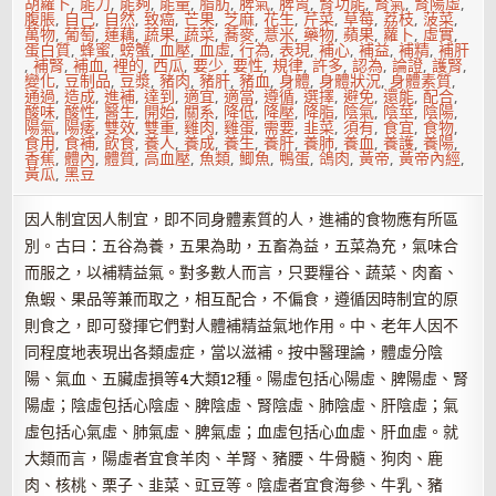
胡蘿卜
,
能力
,
能夠
,
能量
,
脂肪
,
脾氣
,
脾胃
,
腎功能
,
腎氣
,
腎陽虛
,
腹脹
,
自己
,
自然
,
致癌
,
芒果
,
芝麻
,
花生
,
芹菜
,
草莓
,
荔枝
,
菠菜
,
萬物
,
葡萄
,
蓮藕
,
蔬果
,
蔬菜
,
蕎麥
,
薏米
,
藥物
,
蘋果
,
蘿卜
,
虛實
,
蛋白質
,
蜂蜜
,
螃蟹
,
血壓
,
血虛
,
行為
,
表現
,
補心
,
補益
,
補精
,
補肝
,
補腎
,
補血
,
裡的
,
西瓜
,
要少
,
要性
,
規律
,
許多
,
認為
,
論證
,
護腎
,
變化
,
豆制品
,
豆漿
,
豬肉
,
豬肝
,
豬血
,
身體
,
身體狀況
,
身體素質
,
通過
,
造成
,
進補
,
達到
,
適宜
,
適當
,
遵循
,
選擇
,
避免
,
還能
,
配合
,
酸味
,
酸性
,
醫生
,
開始
,
關系
,
降低
,
降壓
,
降脂
,
陰氣
,
陰莖
,
陰陽
,
陽氣
,
陽痿
,
雙效
,
雙重
,
雞肉
,
雞蛋
,
需要
,
韭菜
,
須有
,
食宜
,
食物
,
食用
,
食補
,
飲食
,
養人
,
養成
,
養生
,
養肝
,
養肺
,
養血
,
養護
,
養陽
,
香蕉
,
體內
,
體質
,
高血壓
,
魚類
,
鯽魚
,
鴨蛋
,
鴿肉
,
黃帝
,
黃帝內經
,
黃瓜
,
黑豆
因人制宜因人制宜，即不同身體素質的人，進補的食物應有所區
別。古曰：五谷為養，五果為助，五畜為益，五菜為充，氣味合
而服之，以補精益氣。對多數人而言，只要糧谷、蔬菜、肉畜、
魚蝦、果品等兼而取之，相互配合，不偏食，遵循因時制宜的原
則食之，即可發揮它們對人體補精益氣地作用。中、老年人因不
同程度地表現出各類虛症，當以滋補。按中醫理論，體虛分陰
陽、氣血、五臟虛損等4大類12種。陽虛包括心陽虛、脾陽虛、腎
陽虛；陰虛包括心陰虛、脾陰虛、腎陰虛、肺陰虛、肝陰虛；氣
虛包括心氣虛、肺氣虛、脾氣虛；血虛包括心血虛、肝血虛。就
大類而言，陽虛者宜食羊肉、羊腎、豬腰、牛骨髓、狗肉、鹿
肉、核桃、栗子、韭菜、豇豆等。陰虛者宜食海參、牛乳、豬