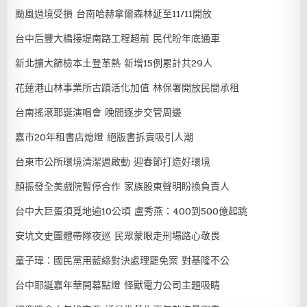
颱風過境受損 台南哈赫拿爾森林延至11/11開放
台中后豐大橋接堤南路工程超前 民代盼年底通車
新北擴大篩檢本土登革熱 新增15例累計共29人
花蓮港山林事業所古蹟活化加值 林保署開放民間承租
台南搖滾耶誕演唱會 晚間逐步交管周邊
嘉市20年租書店熄燈 絕版書拆賣吸引人潮
台東市公所環境清潔週啟動 迎春節打造好環境
顏振發全美戲院暫停合作 家族股東聲明盼換負責人
台中大巨蛋須覓地逾10公頃 盧秀燕：400到500億起跳
安坑文史團體帶隊夜巡 民眾蒙眼走刑場路心敬畏
童子瑋：國民黨用藍綠對決處理罷免案 對基隆不公
台中耶誕嘉年華開幕點燈 怪獸電力公司主題吸睛