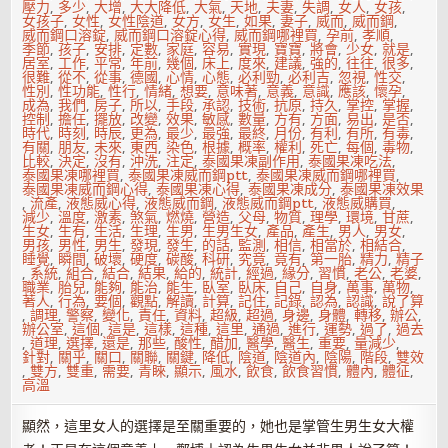
壓力
,
多少
,
大增
,
大大降低
,
大氣
,
天地
,
夫妻
,
失調
,
女人
,
女孩
,
女孩子
,
女性
,
女性陰道
,
女方
,
女生
,
如果
,
妻子
,
威而
,
威而鋼
,
威而鋼口溶錠
,
威而鋼口溶錠心得
,
威而鋼哪裡買
,
孕前
,
孝順
,
季節
,
孩子
,
安排
,
定數
,
家庭
,
容易
,
實現
,
寶寶
,
將會
,
少女
,
就是
,
居室
,
工作
,
平常
,
年前
,
幾個
,
床上
,
度來
,
建議
,
強的
,
往往
,
很多
,
很難
,
從不
,
從事
,
德國
,
心情
,
心態
,
必利勁
,
必利吉
,
忽視
,
性交
,
性別
,
性功能
,
性行
,
情緒
,
想要
,
意味著
,
意義
,
意識
,
應該
,
懷孕
,
成為
,
我們
,
房子
,
所以
,
手段
,
承認
,
技術
,
抗原
,
持久
,
掌控
,
掌握
,
控制
,
擔任
,
擺放
,
改變
,
效果
,
敏感
,
數量
,
方有
,
方面
,
易出
,
是否
,
時代
,
時刻
,
時辰
,
更為
,
最少
,
最強
,
最終
,
月份
,
有利
,
有所
,
有毒
,
有關
,
朋友
,
未來
,
東西
,
染色
,
根據
,
概率
,
權利
,
死亡
,
每個
,
毒物
,
比較
,
決定
,
沒有
,
沖洗
,
注定
,
泰國果凍副作用
,
泰國果凍吃法
,
泰國果凍哪裡買
,
泰國果凍威而鋼ptt
,
泰國果凍威而鋼哪裡買
,
泰國果凍威而鋼心得
,
泰國果凍心得
,
泰國果凍成分
,
泰國果凍效果
,
流產
,
液態威心得
,
液態威而鋼
,
液態威而鋼ptt
,
液態威購買
,
減少
,
溫度
,
激素
,
煞氣
,
燃燒
,
營造
,
父母
,
物質
,
理學
,
環境
,
甘蔗
,
生女
,
生有
,
生活
,
生理
,
生男
,
生男生女
,
產品
,
產生
,
男人
,
男女
,
男孩
,
男性
,
男生
,
發現
,
發生
,
的話
,
監測
,
相信
,
相當於
,
相結合
,
睡覺
,
瞬間
,
破壞
,
硬度
,
碳酸
,
科研
,
究竟
,
竟有
,
第一胎
,
精力
,
精子
,
系統
,
組合
,
結合
,
結果
,
給的
,
統計
,
經過
,
緣分
,
習慣
,
老公
,
老婆
,
職業
,
胎兒
,
能夠
,
能治
,
能生
,
臥室
,
臥床
,
自己
,
自身
,
萬事
,
萬物
,
著人
,
行為
,
要個
,
觀點
,
解讀
,
計算
,
記住
,
記錄
,
認為
,
認識
,
說了算
,
調理
,
警察
,
變化
,
責任
,
資料
,
超級
,
超過
,
身邊
,
身體
,
轉移
,
辦公
,
辦公室
,
這個
,
這是
,
這樣
,
這種
,
這里
,
通過
,
進行
,
運勢
,
過了
,
過去
,
道理
,
選擇
,
還是
,
那些
,
酸性
,
醋加
,
醫學
,
醫生
,
重要
,
量減少
,
針對
,
關乎
,
關口
,
關聯
,
關鍵
,
降低
,
陰道
,
陰道內
,
陰陽
,
階段
,
雙效
,
雙方
,
雙重
,
需要
,
青睞
,
顯示
,
風水
,
飲食
,
飲食習慣
,
體內
,
體征
,
高溫
顯然，這里女人的選擇是至關重要的，她也是掌管生男生女大權