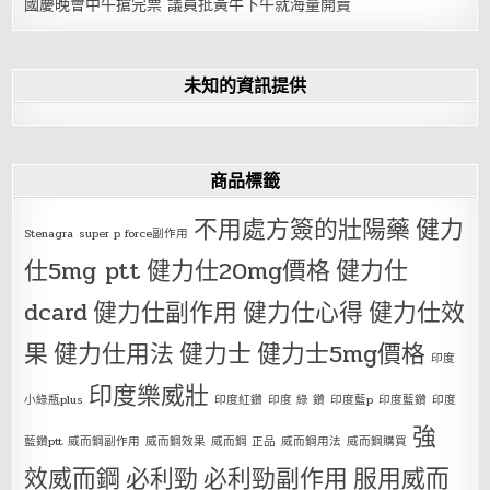
國慶晚會中午搶完票 議員批黃牛下午就海量開賣
未知的資訊提供
商品標籤
不用處方簽的壯陽藥
健力
Stenagra
super p force副作用
仕5mg ptt
健力仕20mg價格
健力仕
dcard
健力仕副作用
健力仕心得
健力仕效
果
健力仕用法
健力士
健力士5mg價格
印度
印度樂威壯
小綠瓶plus
印度紅鑽
印度 綠 鑽
印度藍p
印度藍鑽
印度
強
藍鑽ptt
威而鋼副作用
威而鋼效果
威而鋼 正品
威而鋼用法
威而鋼購買
效威而鋼
必利勁
必利勁副作用
服用威而