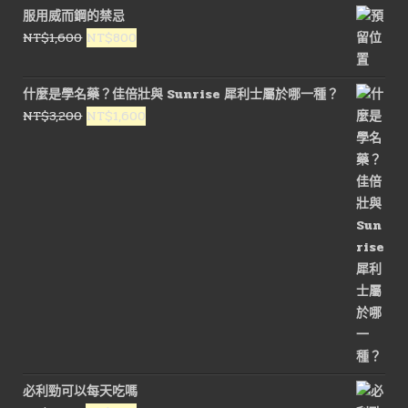
價
價
服用威而鋼的禁忌
格：
格：
原
目
NT$
1,600
NT$
800
NT$1,600。
NT$800。
始
前
價
價
什麼是學名藥？佳倍壯與 Sunrise 犀利士屬於哪一種？
格：
格：
原
目
NT$
3,200
NT$
1,600
NT$1,600。
NT$800。
始
前
價
價
格：
格：
NT$3,200。
NT$1,600。
必利勁可以每天吃嗎