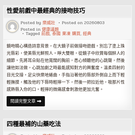
防
攝
護
性愛前戲中最經典的接吻技巧
腺
發
炎
Posted by
樂威壯
Posted on
20260803
的
Posted in
健康議題
復
Tagged
前戲
,
泰國 果凍 購買
,
經典
發
鏡吻精心構造詩意背景，在大鏡子前做接吻遊戲。別忘了塗上珠
光唇彩，使美唇光鮮照人。睜大雙眼，從鏡子中欣賞每個醉人的
細節。先將耳朵貼在他寬闊的胸前，悉心傾聽他的心跳聲，然後
讓他如法做，心跳加劇之時最能感知對方的興奮度。溫柔四射的
目光交接，足尖快樂地蜷曲，手指沿著他的唇部外側自上而下輕
輕撫摸，觸及他的下唇時輕擰一下，然後一把拉近他，吸那片性
感熱唇入你的口。輕擰的微痛感會刺激他更加亢奮。
性
閱讀完整文章
愛
前
戲
中
最
四種最補的山藥吃法
經
典
的