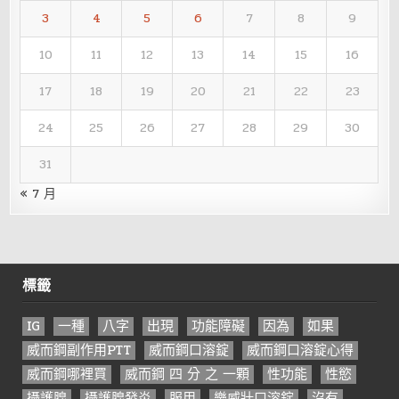
3
4
5
6
7
8
9
10
11
12
13
14
15
16
17
18
19
20
21
22
23
24
25
26
27
28
29
30
31
« 7 月
標籤
IG
一種
八字
出現
功能障礙
因為
如果
威而鋼副作用PTT
威而鋼口溶錠
威而鋼口溶錠心得
威而鋼哪裡買
威而鋼 四 分 之 一顆
性功能
性慾
攝護腺
攝護腺發炎
服用
樂威壯口溶錠
沒有