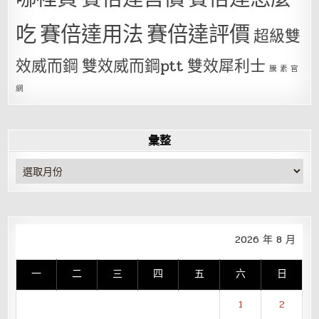
吃
賽倍達用法
賽倍達評價
超級雙
效威而鋼
雙效威而鋼ptt
雙效犀利士
騰 素 官
網
彙整
彙
整
2026 年 8 月
一
二
三
四
五
六
日
1
2