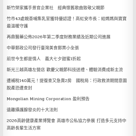
新竹榮家攜手景官企業社 經典懷舊歌曲致敬父親節
竹市43處親善哺集乳室獲特優認證！高虹安市長：給媽媽與寶寶
最溫暖守護
再鼎醫藥公佈2026年第二季度財務業績及近期公司進展
中華郵政公司發行臺灣美食郵票小全張
前世今生都是情人 義大七夕甜蜜1折起
新光三越高雄左營店 歡慶父親節科技送禮、體驗消費成新主流
遭補稅140萬元！提復查又急賣2房 國稅局：行政救濟期間意圖
脫產恐遭查封
Mongolian Mining Corporation 盈利預告
遠離攝護腺發炎的十大法則
2026高齡健康產業博覽會 高雄市公私協力參展 打造多元支持中
高齡長輩生活方案