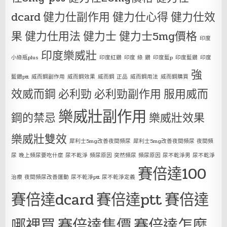
dcard
健力仕副作用
健力仕心得
健力仕效
果
健力仕用法
健力士
健力士5mg價格
印度
印度樂威壯
小綠瓶plus
印度紅鑽
印度 綠 鑽
印度藍p
印度藍鑽
印度
強
藍鑽ptt
威而鋼副作用
威而鋼效果
威而鋼 正品
威而鋼用法
威而鋼購買
效威而鋼
必利勁
必利勁副作用
服用威而
樂威壯副作用
鋼的禁忌
樂威壯效果
樂威壯雙效
犀利士5mg改善夜間頻尿
犀利士5mg改善夜間頻尿 夜間頻
尿 晚上頻尿要吃什麼 尿不乾淨 頻尿原因 突然頻尿 頻尿原因 尿不乾淨男 尿不乾淨
賽倍達100
治療 夜間頻尿改善運動 尿不乾淨ptt 尿不乾淨定義
賽倍達dcard
賽倍達ptt
賽倍達
哪裡買
賽倍達售價
賽倍達怎麼