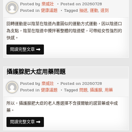
護
Posted by
樂威壯
Posted on
20260728
腺
Posted in
健康議題
Tagged
抽送
,
運動
,
達到
發
炎
回轉運動是以陰莖在陰道內畫圓似的運動方式運動，因以陰道口
為支點，陰莖在陰道中攪拌著整體的陰道壁，可帶給女性強烈的
快感。
掌
閱讀完整文章
握
抽
送
運
動
攝護腺肥大症用藥問題
技
巧
達
Posted by
樂威壯
Posted on
20260728
到
Posted in
健康議題
Tagged
問題
,
攝護腺
,
用藥
同
步
性
高
所以，攝護腺肥大症的老人應選擇不含撲爾敏的感冒藥或中成
潮
藥。
攝
閱讀完整文章
護
腺