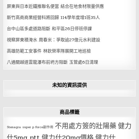
屏東與日本近鐵推聯名便當 結合在地食材限量供應
新竹高商商業經營科將回歸 114學年度增1班35人
台中山區多處道路阻斷 和平區26日停班停課
視察屏東積淹水 周春米：爭取逾27億元水利建設
高雄防範工安事件 林欽榮率隊展開工地巡檢
八通關越道雲龍瀑布前坍方阻斷 玉管處6日清理
未知的資訊提供
商品標籤
不用處方簽的壯陽藥
健力
Stenagra
super p force副作用
仕5mg ptt
健力仕20mg價格
健力仕