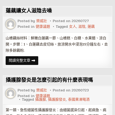
肥
大
症
蓮藕讓女人滋陰去噪
用
藥
問
Posted by
樂威壯
Posted on
20260727
題
Posted in
健康議題
Tagged
女人
,
滋陰
,
蓮藕
山楂藕絲材料：鮮嫩白蓮藕一節、山楂糕、白糖、水果醋、涼白
開。步驟：1、白蓮藕去皮切絲，放涼開水中浸泡15分鐘左右，去
除多餘藕粉;
蓮
閱讀完整文章
藕
讓
女
人
滋
攝護腺發炎是怎麼引起的有什麼表現嗎
陰
去
噪
Posted by
樂威壯
Posted on
20260723
Posted in
健康議題
Tagged
攝護腺
,
攝護腺發炎
,
泰國果凍喝酒
第一類、急性細菌性攝護腺發炎：由細菌感染引起，起病急、病