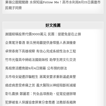
果嶺公園闖關趣 水保知識Follow Me！高市水利局8月15日廣邀市
民親子同樂
好文推薦
謝國樑稱投票代價3000萬元 民團：提罷免是在止損
企業尾牙春酒 新北勞局籲提供身障藝人表演機會
卓榮泰南下高雄視察 有信心完成系統性治水工程
竹市光復高中締結法國姐妹校 助學生跨文化交流
馬祖樂活體育館9月4日開幕 公布預約辦法
北市母女疑遭詐騙輕生 蔣萬安要求重新議處員警
癌症病患受疼痛之苦 義大醫院以神經阻斷術減緩
彰化農損 鄭麗君：列全品項救助、從寬從速辦理
犯罪被害人保護協會屏東分會喬遷 法務部長揭牌