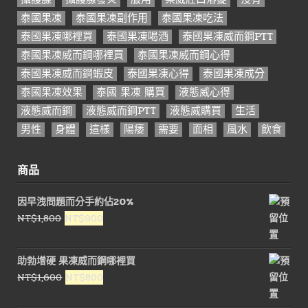
泰國果凍
泰國果凍副作用
泰國果凍吃法
泰國果凍哪裡買
泰國果凍喝酒
泰國果凍威而鋼PTT
泰國果凍威而鋼哪裡買
泰國果凍威而鋼心得
泰國果凍威而鋼蝦皮
泰國果凍心得
泰國果凍成分
泰國果凍效果
泰國 果凍 購買
液態威心得
液態威而鋼
液態威而鋼PTT
液態威購買
生活
男性
身體
這樣
陽痿
需要
面相
風水
飲食
商品
因早洩問題而分手約佔20%
原
目
NT$
1,800
NT$
900
始
前
價
價
助勃增硬 果凍威而鋼哪裡買
格：
格：
原
目
NT$
1,600
NT$
800
NT$1,800。
NT$900。
始
前