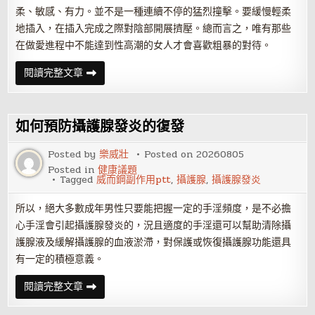
柔、敏感、有力。並不是一種連續不停的猛烈撞擊。要緩慢輕柔
地插入，在插入完成之際對陰部開展擠壓。總而言之，唯有那些
在做愛進程中不能達到性高潮的女人才會喜歡粗暴的對待。
女
閱讀完整文章
性
快
速
達
性
如何預防攝護腺發炎的復發
高
潮
的
Posted by
樂威壯
Posted on
20260805
六
Posted in
健康議題
個
Tagged
威而鋼副作用ptt
,
攝護腺
,
攝護腺發炎
技
巧
所以，絕大多數成年男性只要能把握一定的手淫頻度，是不必擔
心手淫會引起攝護腺發炎的，況且適度的手淫還可以幫助清除攝
護腺液及緩解攝護腺的血液淤滯，對保護或恢復攝護腺功能還具
有一定的積極意義。
如
閱讀完整文章
何
預