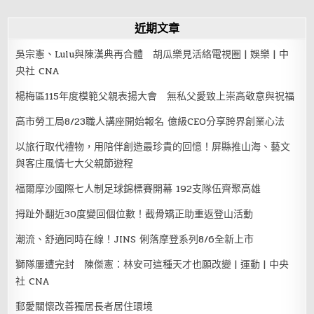
近期文章
吳宗憲、Lulu與陳漢典再合體 胡瓜樂見活絡電視圈 | 娛樂 | 中
央社 CNA
楊梅區115年度模範父親表揚大會 無私父愛致上崇高敬意與祝福
高市勞工局8/23職人講座開始報名 億級CEO分享跨界創業心法
以旅行取代禮物，用陪伴創造最珍貴的回憶！屏縣推山海、藝文
與客庄風情七大父親節遊程
福爾摩沙國際七人制足球錦標賽開幕 192支隊伍齊聚高雄
拇趾外翻近30度變回個位數！截骨矯正助重返登山活動
潮流、舒適同時在線！JINS 俐落摩登系列8/6全新上市
獅隊屢遭完封 陳傑憲：林安可這種天才也願改變 | 運動 | 中央
社 CNA
郵愛關懷改善獨居長者居住環境