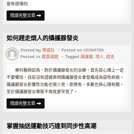
是有道理的;
蘋
閱讀完整文章
果
什
麼
時
候
如何趕走煩人的攝護腺發炎
吃
最
好
Posted by
樂威壯
Posted on
20260730
Posted in
健康議題
Tagged
攝護腺
,
煩人
,
趕走
專科醫師認為，對於攝護腺發炎的治療，首先從心理上一定
不要懼怕。目前沒有證據表明攝護腺發炎會發展成為惡性疾病。
攝護腺發炎影響性功能也很少見，即使有，多數也與心理有關。
至於攝護腺發炎導致不育就更罕見了。
如
閱讀完整文章
何
趕
走
煩
人
掌握抽送運動技巧達到同步性高潮
的
攝