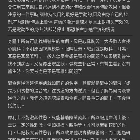
會使用它來幫助自己達到不錯的延時和改善行房時間效果。但要
注意的一件事時,訓練持久用的最好是手動的,因為由你自己的控
制,在想射精時馬上暫停,這樣的漸進訓練才是真正對持久有效的,
若是電動型的,你無法即時停止,那恐怕會加速早洩的情況
身體上所有可能找錯醫生的病例，像是心悸胸悶，大多數人會找
心臟科；不明原因視線模糊、眼睛疲勞，想到就是眼科；耳鳴、
耳塞是耳鼻喉科；一般人怎麼會想是頸椎的問題？如果遇到醫生
找不到病因，又反覆出現症狀，做檢查都正常，有醫生看到沒有
醫生時，你要考慮是不是頸椎出問題了
胃食道逆流這個疾病就如同它的名字，其實就是胃中的胃液（或
胃液和食物的混合物）往食道的方向逆流。但在了解為何胃液會
逆流之前，我們必須先認識胃和食道之間最重要的關卡：下食道
括約肌。
犀利士不能激起性慾，只能輔助陰莖勃起，所以服用犀利士後，
需要一定的性刺激，例如撫摸、親吻等，才可以起到較好的作
用，年紀較大者性慾弱，所以效果體現會稍微差點。而且經過研