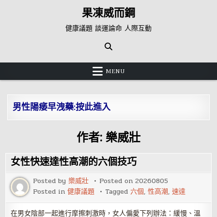
Skip
果凍威而鋼
to
content
健康議題 談運論命 人際互動
MENU
男性陽痿早洩藥:按此進入
作者:
樂威壯
女性快速達性高潮的六個技巧
Posted by
樂威壯
Posted on
20260805
Posted in
健康議題
Tagged
六個
,
性高潮
,
速達
在男女陰部一起進行摩擦刺激時，女人偏愛下列辦法：緩慢、溫