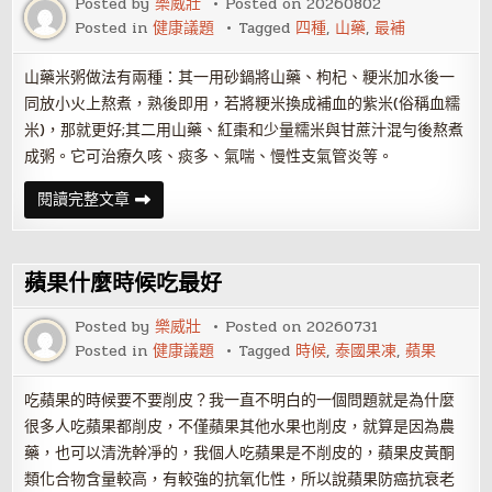
Posted by
樂威壯
Posted on
20260802
接
Posted in
健康議題
Tagged
四種
,
山藥
,
最補
吻
技
巧
山藥米粥做法有兩種：其一用砂鍋將山藥、枸杞、粳米加水後一
同放小火上熬煮，熟後即用，若將粳米換成補血的紫米(俗稱血糯
米)，那就更好;其二用山藥、紅棗和少量糯米與甘蔗汁混勻後熬煮
成粥。它可治療久咳、痰多、氣喘、慢性支氣管炎等。
四
閱讀完整文章
種
最
補
的
山
蘋果什麼時候吃最好
藥
吃
法
Posted by
樂威壯
Posted on
20260731
Posted in
健康議題
Tagged
時候
,
泰國果凍
,
蘋果
吃蘋果的時候要不要削皮？我一直不明白的一個問題就是為什麼
很多人吃蘋果都削皮，不僅蘋果其他水果也削皮，就算是因為農
藥，也可以清洗幹凈的，我個人吃蘋果是不削皮的，蘋果皮黃酮
類化合物含量較高，有較強的抗氧化性，所以說蘋果防癌抗衰老