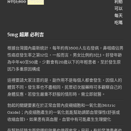
原
目
NT$
1,800
NT$
900
始
前
價
價
格：
格：
NT$1,800。
NT$900。
5mg 超犀 必利吉
根據台灣國內最新統計，每年約有1600人左右發病，鼻咽癌佔男
性癌症發生率之第12位，一般而言，男女比例約3比1。好發年齡
為中年40至50歲，少數會有20歲以下的年輕患者，至於發生原
因乃多重原因構成
這裡要請大家注意的是，副作用不是每個人都會發生，因個人的
體質不同，發生率也不盡相同，民眾初次服藥時可多觀察自己的
身體反應，若發生嚴重不舒服的情形時，需立即就醫。
勃起的關鍵要素在於正常血管內皮襯細胞和一氧化氮(Nitric
Oxide)；內皮細胞產生的一氧化氮能幫助調節血管彈性(舒張或
收縮血管)，如果患有高血壓，血管中有可能產生生理變化
在幫助延時方面發揮的效果也值得肯定，目前，有的早洩患者也