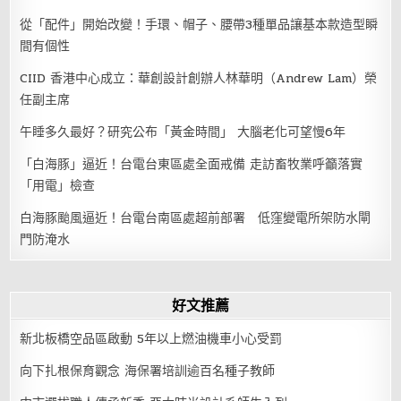
從「配件」開始改變！手環、帽子、腰帶3種單品讓基本款造型瞬
間有個性
CIID 香港中心成立：華創設計創辦人林華明（Andrew Lam）榮
任副主席
午睡多久最好？研究公布「黃金時間」 大腦老化可望慢6年
「白海豚」逼近！台電台東區處全面戒備 走訪畜牧業呼籲落實
「用電」檢查
白海豚颱風逼近！台電台南區處超前部署 低窪變電所架防水閘
門防淹水
好文推薦
新北板橋空品區啟動 5年以上燃油機車小心受罰
向下扎根保育觀念 海保署培訓逾百名種子教師