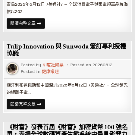
青島2026年6月12日 /美通社/ — 全球消費電子與家電領軍品牌海
信以202…
海
閱讀完整文章
信
以
RGB
MiniLED
創
Tulip Innovation 與 Sunwoda 簽訂專利授權
新
技
協議
術
助
Posted by
印度壯陽藥
Posted on
20260612
陣
2026
Posted in
健康議題
年
國
際
匈牙利布達佩斯和中國深圳2026年6月12日 /美通社/ — 全球領先
足
聯
的鋰離子電…
世
界
杯
Tulip
閱讀完整文章
™
Innovation
開
與
幕
Sunwoda
簽
訂
《財富》發表首屆《財富》加密貨幣 100 強名
專
利
單，表揚全球數碼資產生態系統中最具影響力