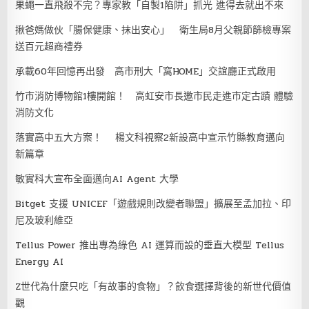
果蠅一直飛殺不完？專家教「自製1陷阱」抓光 進得去就出不來
揪爸媽做伙「腸保健康、抹出安心」 衛生局8月父親節篩檢專案
送百元超商禮券
承載60年回憶再出發 高市刑大「窩HOME」交誼廳正式啟用
竹市消防博物館1樓開館！ 高虹安市長邀市民走進市定古蹟 體驗
消防文化
落實高中五大方案！ 楊文科視察2新設高中宣示竹縣教育邁向
新篇章
敏實科大宣布全面邁向AI Agent 大學
Bitget 支援 UNICEF「遊戲規則改變者聯盟」擴展至孟加拉、印
尼及玻利維亞
Tellus Power 推出專為綠色 AI 運算而設的垂直大模型 Tellus
Energy AI
Z世代為什麼只吃「有故事的食物」？飲食選擇背後的新世代價值
觀