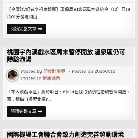
大
禁
【今傳媒/記者李祖東報導】環保局AI雲端監控系統今（12）日19
忌
族
時01分發現岡山…
群
本
閱讀完整文章
洲
工
業
區
廢
桃園宇內溪戲水區周末暫停開放 溫泉區仍可
棄
物
體驗泡湯
處
理
Posted by
印度壯陽藥
Posted on
20260612
廠
火
Posted in
健康議題
警
高
市
「宇內溪戲水區」將於明日、6月14日採取預防性措施暫停開放。
環
保
圖：翻攝自探索北橫F…
局
依
法
桃
閱讀完整文章
重
園
罰
宇
並
內
勒
溪
令
戲
國際機場工會聯合會致力創造完善勞動環境
停
水