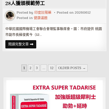
工
區
28人獲頒模範勞工
周
末
Posted by
印度壯陽藥
Posted on
20260612
暫
停
Posted in
健康議題
開
放
溫
中華民國國際機場工會聯合會理監事聯席會。圖：市府提供 桃園
泉
區
市副市長蘇俊賓今（12…
仍
可
體
國
閱讀完整文章
驗
際
泡
機
湯
場
工
會
聯
文
合
1
2
3
...
12
OLDER POSTS →
會
章
致
力
分
創
造
頁
完
善
勞
動
環
境
28