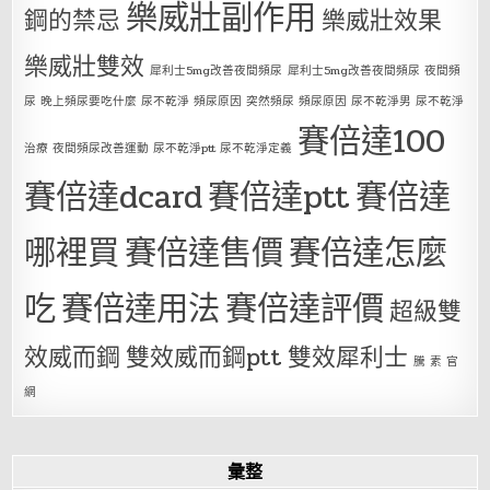
樂威壯副作用
鋼的禁忌
樂威壯效果
樂威壯雙效
犀利士5mg改善夜間頻尿
犀利士5mg改善夜間頻尿 夜間頻
尿 晚上頻尿要吃什麼 尿不乾淨 頻尿原因 突然頻尿 頻尿原因 尿不乾淨男 尿不乾淨
賽倍達100
治療 夜間頻尿改善運動 尿不乾淨ptt 尿不乾淨定義
賽倍達dcard
賽倍達ptt
賽倍達
哪裡買
賽倍達售價
賽倍達怎麼
吃
賽倍達用法
賽倍達評價
超級雙
效威而鋼
雙效威而鋼ptt
雙效犀利士
騰 素 官
網
彙整