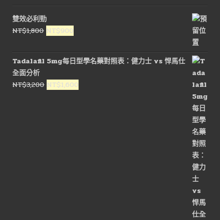
雙效必利勁
原
目
NT$
1,800
NT$
900
始
前
價
價
Tadalafil 5mg每日型學名藥對照表：健力士 vs 悍馬仕
格：
格：
全面分析
NT$1,800。
NT$900。
原
目
NT$
3,200
NT$
1,600
始
前
價
價
格：
格：
NT$3,200。
NT$1,600。