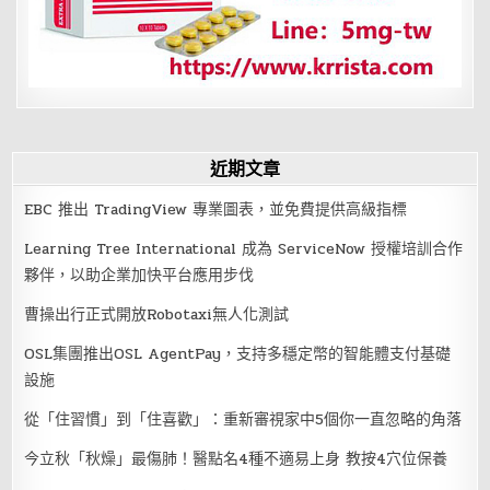
人
獲
頒
模
範
勞
工
近期文章
EBC 推出 TradingView 專業圖表，並免費提供高級指標
Learning Tree International 成為 ServiceNow 授權培訓合作
夥伴，以助企業加快平台應用步伐
曹操出行正式開放Robotaxi無人化測試
OSL集團推出OSL AgentPay，支持多穩定幣的智能體支付基礎
設施
從「住習慣」到「住喜歡」：重新審視家中5個你一直忽略的角落
今立秋「秋燥」最傷肺！醫點名4種不適易上身 教按4穴位保養