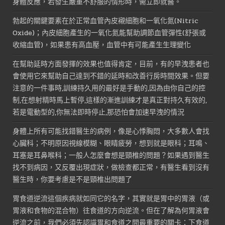
身體反應，若發生嚴重不舒服的情形時，需立即就醫。
勃起的關鍵要素在於正常血管內皮襯細胞和一氧化氮(Nitric
Oxide)；內皮細胞產生的一氧化氮能幫助調節血管彈性(舒張或
收縮血管)，如果患有高血壓，血管中有可能產生生理變化
在幫助延時方面發揮的效果也值得肯定，目前，有的早洩患者也
會使用它來幫助自己達到不錯的延時和改善行房時間效果。但要
注意的一件事時,訓練持久用的最好是手動的,因為由你自己的控
制,在想射精時馬上暫停,這樣的漸進訓練才是真正對持久有效的,
若是電動型的,你無法即時停止,那恐怕會加速早洩的情況
身體上所有可能找錯醫生的病例，像是心悸胸悶，大多數人會找
心臟科；不明原因視線模糊、眼睛疲勞，想到就是眼科；耳鳴、
耳塞是耳鼻喉科；一般人怎麼會想是頸椎的問題？如果遇到醫生
找不到病因，又反覆出現症狀，做檢查都正常，有醫生看到沒有
醫生時，你要考慮是不是頸椎出問題了
胃食道逆流這個疾病就如同它的名字，其實就是胃中的胃液（或
胃液和食物的混合物）往食道的方向逆流。但在了解為何胃液會
逆流之前，我們必須先認識胃和食道之間最重要的關卡：下食道