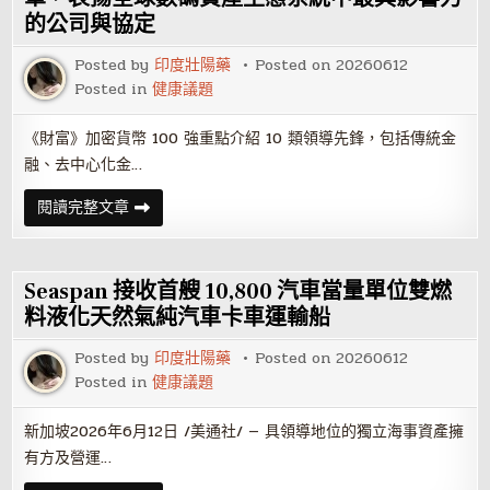
授
的公司與協定
權
協
議
Posted by
印度壯陽藥
Posted on
20260612
Posted in
健康議題
《財富》加密貨幣 100 強重點介紹 10 類領導先鋒，包括傳統金
融、去中心化金…
《財
閱讀完整文章
富》
發
表
首
屆
Seaspan 接收首艘 10,800 汽車當量單位雙燃
《財
富》
料液化天然氣純汽車卡車運輸船
加
密
Posted by
印度壯陽藥
Posted on
20260612
貨
幣
Posted in
健康議題
100
強
名
新加坡2026年6月12日 /美通社/ — 具領導地位的獨立海事資產擁
單，
表
有方及營運…
揚
全