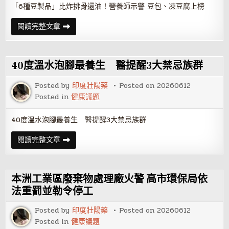
「6種豆製品」比炸排骨還油！營養師示警 豆包、凍豆腐上榜
「6
閱讀完整文章
種
豆
製
品」
比
40度溫水泡腳最養生 醫提醒3大禁忌族群
炸
排
骨
Posted by
印度壯陽藥
Posted on
20260612
還
Posted in
健康議題
油！
營
養
師
40度溫水泡腳最養生 醫提醒3大禁忌族群
示
警
40
閱讀完整文章
豆
度
包、
溫
凍
水
豆
泡
腐
腳
上
本洲工業區廢棄物處理廠火警 高市環保局依
最
榜
養
法重罰並勒令停工
生
醫
Posted by
印度壯陽藥
Posted on
20260612
提
醒
Posted in
健康議題
3