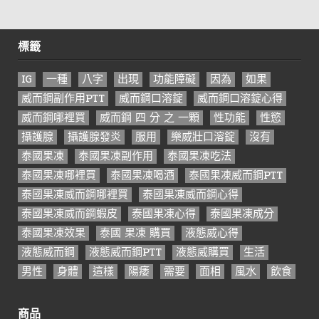
標籤
IG
一種
八字
出現
功能障礙
因為
如果
威而鋼副作用PTT
威而鋼口溶錠
威而鋼口溶錠心得
威而鋼哪裡買
威而鋼 四 分 之 一顆
性功能
性慾
攝護腺
攝護腺發炎
服用
樂威壯口溶錠
沒有
泰國果凍
泰國果凍副作用
泰國果凍吃法
泰國果凍哪裡買
泰國果凍喝酒
泰國果凍威而鋼PTT
泰國果凍威而鋼哪裡買
泰國果凍威而鋼心得
泰國果凍威而鋼蝦皮
泰國果凍心得
泰國果凍成分
泰國果凍效果
泰國 果凍 購買
液態威心得
液態威而鋼
液態威而鋼PTT
液態威購買
生活
男性
身體
這樣
陽痿
需要
面相
風水
飲食
商品