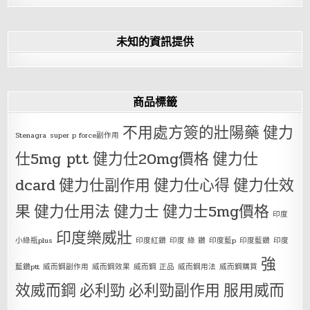
未知的資訊提供
商品標籤
不用處方簽的壯陽藥
健力
Stenagra
super p force副作用
仕5mg ptt
健力仕20mg價格
健力仕
dcard
健力仕副作用
健力仕心得
健力仕效
果
健力仕用法
健力士
健力士5mg價格
印度
印度樂威壯
小綠瓶plus
印度紅鑽
印度 綠 鑽
印度藍p
印度藍鑽
印度
強
藍鑽ptt
威而鋼副作用
威而鋼效果
威而鋼 正品
威而鋼用法
威而鋼購買
效威而鋼
必利勁
必利勁副作用
服用威而