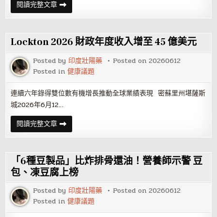
球
Seaspan
閱讀完整文章
數
接
碼
收
資
首
產
艘
生
10,800
Lockton 2026 財政年度收入增至 45 億美元
態
汽
系
車
統
當
Posted by
印度壯陽藥
Posted on
20260612
中
量
最
Posted in
健康議題
單
具
位
影
雙
響
燃
連續六年錄得雙位數有機增長推動全球業績表現 密蘇里州堪薩斯
力
料
城2026年6月12…
的
液
公
化
司
天
Lockton
閱讀完整文章
與
然
2026
協
氣
財
定
純
政
汽
年
車
度
「6種豆製品」比炸排骨還油！營養師示警 豆
卡
收
車
入
包、凍豆腐上榜
運
增
輸
至
船
Posted by
印度壯陽藥
Posted on
20260612
45
億
Posted in
健康議題
美
元