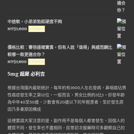
中途軟，小弟弟勃起硬度不夠
原
目
NT$
1,600
NT$
800
始
前
價
價
價格比較：賽倍達確實貴，但有人說「值得」與威而鋼比
格：
格：
較哪一款更適合你？
NT$1,600。
NT$800。
原
目
NT$
1,800
NT$
900
始
前
5mg 超犀 必利吉
價
價
格：
格：
根據台灣國內最新統計，每年約有1600人左右發病，鼻咽癌佔男
NT$1,800。
NT$900。
性癌症發生率之第12位，一般而言，男女比例約3比1。好發年齡
為中年40至50歲，少數會有20歲以下的年輕患者，至於發生原
因乃多重原因構成
這裡要請大家注意的是，副作用不是每個人都會發生，因個人的
體質不同，發生率也不盡相同，民眾初次服藥時可多觀察自己的