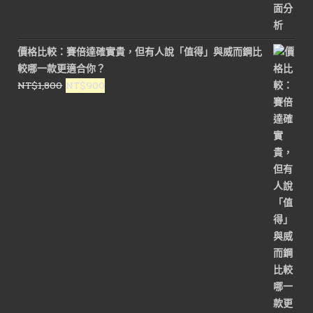
價格比較：賽倍達確實貴，但有人說「值得」與威而鋼比
較哪一款更適合你？
原
目
NT$
1,800
NT$
900
始
前
價
價
格：
格：
NT$1,800。
NT$900。