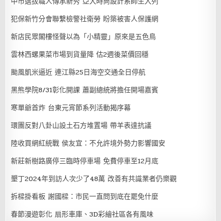
中市選拔職人傳承新秀 亞大時尚設計系師生入列
犯保新竹分會聯繫檢警社衛勞 盼築被害人保護網
新店民眾閣樓怪聲以為「小精靈」原來是五色鳥
雲林西螺果菜市場到貨量降 估2週後菜價回穩
颱風凱米逼近 連江縣25日海空交通全日停航
黑熊學院8/31彰化開課 蕭副總統將擔任開場嘉賓
寒單爺首炸 台東元宵節系列活動揭序幕
環團反對八卦山設土石方堆置場 帶羊表達抗議
陸收買網紅統戰 侯友宜：不允許境外勢力影響國安
新莊新樹路廣停三臨時停車場 免費停車至12月底
墾丁2024年到訪人次少了48萬 改善有共識業者仍樂觀
拆樑掛看板 謝國樑：市民一直問到底在罷免什麼
春節漫遊彰化 扇形車庫、3D彩繪社區各有風味