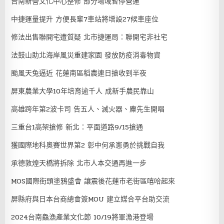
台南新營文化中心整修 部分場域暫停營運
中捷運量提升 方便長輩7車站將增設27候車座位
修法出售聯開宅遭質疑 北市捷運局：聯開宅非社宅
法鼓山助北海岸風災重建家園 發放防疫消毒物資
颱風天兔逼近 花蓮南區稻農連日搶收到半夜
屏東農業大學10年培育逾千人 成新手農民靠山
高雄跨年第2波卡司 告五人、滅火器、麋先生開唱
三重台1高架搶修 新北：平面道路9/15搶通
獲國際地科奧賽世界第2 彰中何承憲勇於挑戰自我
承德敦煌天橋將拆除 北市人本交通再進一步
MOS國際街頭塗鴉盛會 讓震後花蓮市老街區嘻哈起來
屏縣府與日本台商總會簽MOU 建立媒合平台助交流
2024台南鱻漁產業文化節 10/19將軍漁港登場