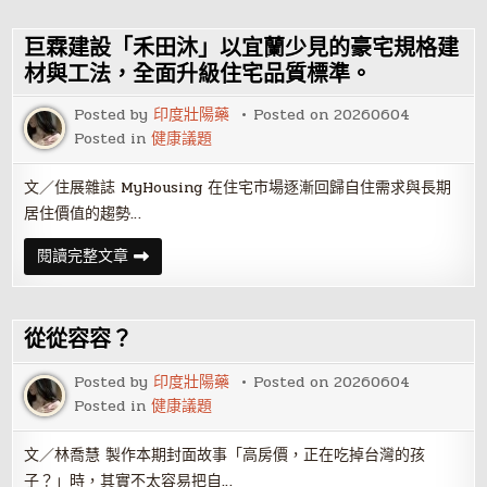
房
3
痛
巨霖建設「禾田沐」以宜蘭少見的豪宅規格建
點
HOMEE
材與工法，全面升級住宅品質標準。
AI
攜
Posted by
印度壯陽藥
Posted on
20260604
手
邵
Posted in
健康議題
唯
晏
老
文／住展雜誌 MyHousing 在住宅市場逐漸回歸自住需求與長期
師
打
居住價值的趨勢…
造
空
間
巨
閱讀完整文章
AI
霖
生
建
態
設
系
「禾
田
從從容容？
沐」
以
宜
Posted by
印度壯陽藥
Posted on
20260604
蘭
Posted in
健康議題
少
見
的
豪
文／林喬慧 製作本期封面故事「高房價，正在吃掉台灣的孩
宅
子？」時，其實不太容易把自…
規