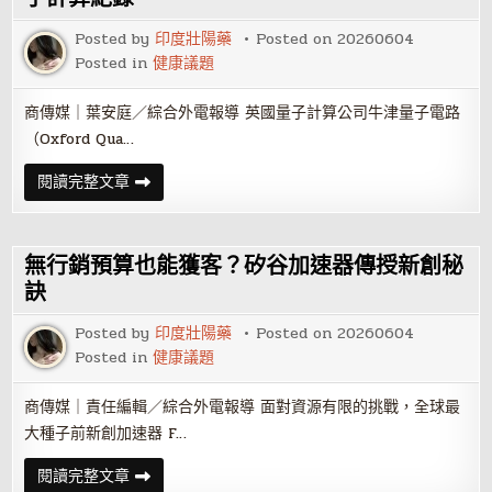
農
業
Posted by
印度壯陽藥
Posted on
20260604
AI
迎
Posted in
健康議題
來
關
鍵
商傳媒｜葉安庭／綜合外電報導 英國量子計算公司牛津量子電路
時
刻
（Oxford Qua…
牛
閱讀完整文章
津
量
子
電
路
無行銷預算也能獲客？矽谷加速器傳授新創秘
獲
2.6
訣
億
英
Posted by
印度壯陽藥
Posted on
20260604
鎊
C
Posted in
健康議題
輪
募
資
商傳媒｜責任編輯／綜合外電報導 面對資源有限的挑戰，全球最
創
歐
大種子前新創加速器 F…
洲
量
子
無
閱讀完整文章
計
行