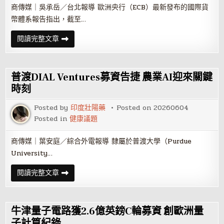
商傳媒｜吳承岳／台北報導 歐洲央行（ECB）最新發布的國際貨
幣體系報告指出，截至…
黃
閱讀完整文章
金
儲
備
占
比
普渡DIAL Ventures募資告捷 農業AI迎來關鍵
超
越
時刻
美
債
Posted by
印度壯陽藥
Posted on
20260604
代
幣
Posted in
健康議題
化
黃
金
商傳媒｜葉安庭／綜合外電報導 隸屬於普渡大學（Purdue
市
場
University…
顯
著
成
普
閱讀完整文章
長
渡
DIAL
Ventures
募
資
牛津量子電路獲2.6億英鎊C輪募資 創歐洲量
告
捷
子計算紀錄