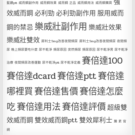
強
藍鑽ptt
威而鋼副作用
威而鋼效果
威而鋼 正品
威而鋼用法
威而鋼購買
效威而鋼
必利勁
必利勁副作用
服用威而
樂威壯副作用
鋼的禁忌
樂威壯效果
樂威壯雙效
犀利士5mg改善夜間頻尿
犀利士5mg改善夜間頻尿 夜間頻
尿 晚上頻尿要吃什麼 尿不乾淨 頻尿原因 突然頻尿 頻尿原因 尿不乾淨男 尿不乾淨
賽倍達100
治療 夜間頻尿改善運動 尿不乾淨ptt 尿不乾淨定義
賽倍達dcard
賽倍達ptt
賽倍達
哪裡買
賽倍達售價
賽倍達怎麼
吃
賽倍達用法
賽倍達評價
超級雙
效威而鋼
雙效威而鋼ptt
雙效犀利士
騰 素 官
網