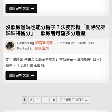
格
建
從
閱讀完整文章
材
從
與
容
工
容？
法，
全
沒照顧爸媽也能分房子？法務部擬「刪除兄弟
面
升
姊妹特留分」 照顧者可望多分遺產
級
住
宅
Posted by
印度壯陽藥
Posted on
20260604
品
質
Posted in
健康議題
標
準。
文／謝曉菁 未來房產繼承方式將迎來新變革。法務部昨（2日）
預告，《民法》繼承編部…
沒
閱讀完整文章
照
顧
爸
媽
也
能
文
分
1
2
3
...
18
OLDER POSTS →
房
章
子？
法