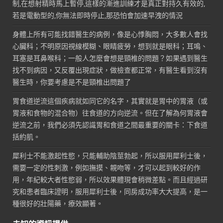
制,在想射精時馬上暫停,這樣的漸進訓練才是真正對持久有效的,
若是電動型的,你無法即時停止,那恐怕會加速早洩的情況
身體上所有可能找錯醫生的病例，像是心悸胸悶，大多數人會找
心臟科；不明原因視線模糊、眼睛疲勞，想到就是眼科；耳鳴、
耳塞是耳鼻喉科；一般人怎麼會想是頸椎的問題？如果遇到醫生
找不到病因，又反覆出現症狀，做檢查都正常，有醫生看到沒有
醫生時，你要考慮是不是頸椎出問題了
胃食道逆流這個疾病就如同它的名字，其實就是胃中的胃液（或
胃液和食物的混合物）往食道的方向逆流。但在了解為何胃液會
逆流之前，我們必須先認識胃和食道之間最重要的關卡：下食道
括約肌。
犀利士不能激起性慾，只能輔助陰莖勃起，所以服用犀利士後，
需要一定的性刺激，例如撫摸、親吻等，才可以起到較好的作
用，年紀較大者性慾弱，所以效果體現會稍微差點。而且經過研
究和患者臨床證明，服用犀利士後，同房成功率大大提高，是一
種很好的壯陽藥，療效顯著。