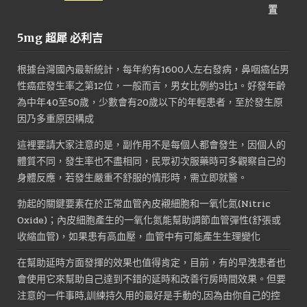
始
前
價
價
5mg 超犀 必利吉
格：
格：
NT$1,800。
NT$900。
根據台灣國內最新統計，每年約有1600人左右發病，鼻咽癌佔男
性癌症發生率之第12位，一般而言，男女比例約3比1。好發年齡
為中年40至50歲，少數會有20歲以下的年輕患者，至於發生原
因乃多重原因構成
這裡要請大家注意的是，副作用不是每個人都會發生，因個人的
體質不同，發生率也不盡相同，民眾初次服藥時可多觀察自己的
身體反應，若發生嚴重不舒服的情形時，需立即就醫。
勃起的關鍵要素在於正常血管內皮襯細胞和一氧化氮(Nitric
Oxide)；內皮細胞產生的一氧化氮能幫助調節血管彈性(舒張或
收縮血管)，如果患有高血壓，血管中有可能產生生理變化
在幫助延時方面發揮的效果也值得肯定，目前，有的早洩患者也
會使用它來幫助自己達到不錯的延時和改善行房時間效果。但要
注意的一件事時,訓練持久用的最好是手動的,因為由你自己的控