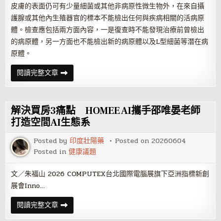
欲
皮膚的表面仍可有少量細菌或其他非病原性微生物外，在來自攝
擺
脫
護腺或其他內生殖器官的標本不能檢出任何與疾病相關的活病原
美
國
體。檢查應包括兩方面內容，一是復查時不能發現治療前曾檢出
科
的病原體，另一方面也不能檢出新的病原體以及L型細菌等潛在病
技
依
原體。
賴
如
閱讀完整文章
何
判
斷
攝
護
解決買房3痛點 HOMEE AI攜手邵唯晏老師
腺
發
打造空間AI生態系
炎
治
Posted by
印度壯陽藥
Posted on
20260604
好
了？
Posted in
健康議題
文／朱福山 2026 COMPUTEX台北國際電腦展旗下亞洲指標新創
展會Inno…
解
閱讀完整文章
決
買