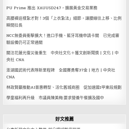
PU Prime 推出 XAUUSD247，擴展黃金交易業務
高腰褲這樣紮才對！3個「上衣紮法」細節，讓腰線往上移、比例
瞬間拉長
NCC無委員衝擊擴大！進口手機、藍牙耳機申請卡關 已完成審
驗設備仍可正常通關
關注花蓮光復災後重生 中央社文化＋獲文創新聞獎 | 文化 | 中
央社 CNA
澎湖國武術代表隊新里程碑 全國賽勇奪37金 | 地方 | 中央社
CNA
林政賢籲推動AI普惠轉型、活化舊城商圈 促加速國1甲東段規劃
學童福利再升級 市議員陳美梅:要求營養午餐擴及國中
好文推薦