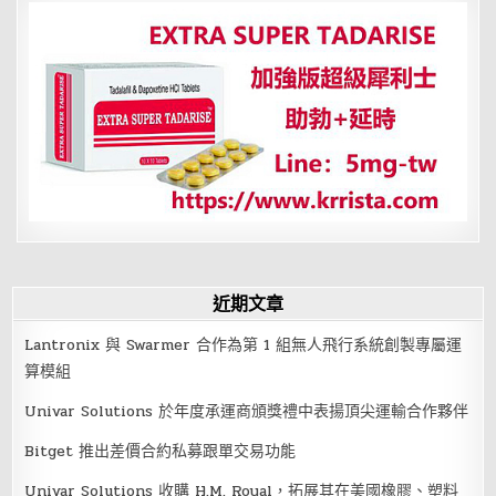
分
務
部
頁
擬
「刪
除
兄
弟
姊
妹
特
留
分」
照
顧
者
可
望
多
分
遺
近期文章
產
Lantronix 與 Swarmer 合作為第 1 組無人飛行系統創製專屬運
算模組
Univar Solutions 於年度承運商頒獎禮中表揚頂尖運輸合作夥伴
Bitget 推出差價合約私募跟單交易功能
Univar Solutions 收購 H.M. Royal，拓展其在美國橡膠、塑料