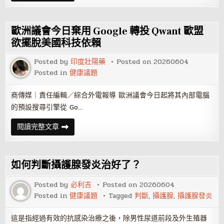
算
銷
紀
預
錄
算
也
歐洲議會今日棄用 Google 轉投 Qwant 歐盟
能
獲
欲擺脫美國科技依賴
客？
矽
Posted by
印度壯陽藥
Posted on
20260604
谷
加
Posted in
健康議題
速
器
傳
商傳媒｜責任編輯／綜合外電報導 歐洲議會今日起將其內部電腦
授
新
的預設搜尋引擎從 Go…
創
秘
訣
歐
閱讀完整文章
洲
議
會
今
日
如何判斷攝護腺發炎治好了？
棄
用
Google
Posted by
必利吉
Posted on
20260604
轉
Posted in
健康議題
Tagged
判斷
,
攝護腺
,
攝護腺發炎
投
Qwant
歐
盟
這是指經過有效的抗感染治療之後，除男性尿道前段及外生殖器