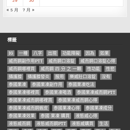
29
30
« 5 月
7 月 »
標籤
IG
一種
八字
出現
功能障礙
因為
如果
威而鋼副作用PTT
威而鋼口溶錠
威而鋼口溶錠心得
威而鋼哪裡買
威而鋼 四 分 之 一顆
性功能
性慾
攝護腺
攝護腺發炎
服用
樂威壯口溶錠
沒有
泰國果凍
泰國果凍副作用
泰國果凍吃法
泰國果凍哪裡買
泰國果凍喝酒
泰國果凍威而鋼PTT
泰國果凍威而鋼哪裡買
泰國果凍威而鋼心得
泰國果凍威而鋼蝦皮
泰國果凍心得
泰國果凍成分
泰國果凍效果
泰國 果凍 購買
液態威心得
液態威而鋼
液態威而鋼PTT
液態威購買
生活