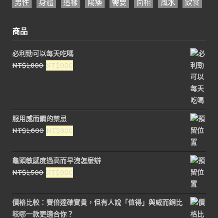
男性
身體
這樣
陽痿
需要
面相
風水
飲食
商品
必利勁可以每天吃嗎
原
目
NT$
1,800
NT$
900
始
前
價
價
格：
格：
NT$1,800。
NT$900。
服用威而鋼的禁忌
原
目
NT$
1,600
NT$
800
始
前
價
價
龜頭敏感度過高而早洩怎麼辦
格：
格：
原
目
NT$
1,500
NT$
900
NT$1,600。
NT$800。
始
前
價
價
價格比較：賽倍達確實貴，但有人說「值得」與威而鋼比
格：
格：
較哪一款更適合你？