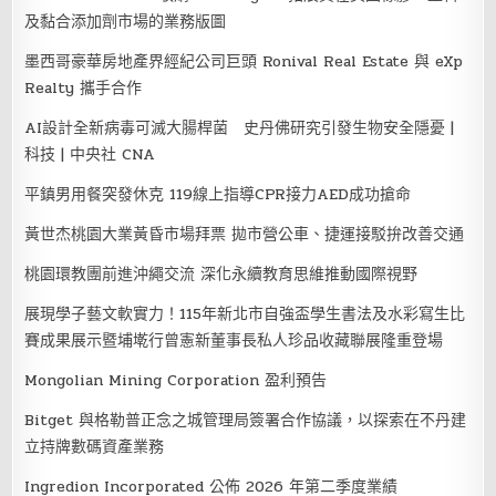
及黏合添加劑市場的業務版圖
墨西哥豪華房地產界經紀公司巨頭 Ronival Real Estate 與 eXp
Realty 攜手合作
AI設計全新病毒可滅大腸桿菌 史丹佛研究引發生物安全隱憂 |
科技 | 中央社 CNA
平鎮男用餐突發休克 119線上指導CPR接力AED成功搶命
黃世杰桃園大業黃昏市場拜票 拋市營公車、捷運接駁拚改善交通
桃園環教團前進沖繩交流 深化永續教育思維推動國際視野
展現學子藝文軟實力！115年新北市自強盃學生書法及水彩寫生比
賽成果展示暨埔墘行曾憲新董事長私人珍品收藏聯展隆重登場
Mongolian Mining Corporation 盈利預告
Bitget 與格勒普正念之城管理局簽署合作協議，以探索在不丹建
立持牌數碼資產業務
Ingredion Incorporated 公佈 2026 年第二季度業績