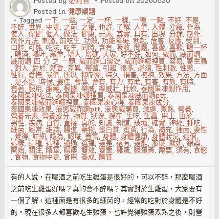
Posted by
必利吉
Posted on
20260620
果
Posted in
健康議題
魚
肉
Tagged
一下
,
一些
,
一定
,
一杯
,
一樣
,
一種
,
一點
,
不好
,
不是
,
少
不醉
,
世界
,
中毒
,
之前
,
之後
,
也許
,
了解
,
人們
,
人體
,
介紹
,
作為
,
吃
使人
,
保健
,
個人
,
做法
,
健康
,
元素
,
其實
,
具有
,
出現
,
分鐘
,
制作
,
脂
制作方法
,
刺激
,
前吃生
,
功效
,
功能障礙
,
勃起
,
危害
,
反應
,
受到
,
肪
口腔
,
可能
,
吃法
,
吃生
,
同時
,
含有
,
吸收
,
問題
,
喜愛
,
喜歡
,
喝一杯
糖
,
喝酒
,
嘔吐
,
嚴重
,
增大
,
增硬
,
大家
,
好不好
,
如何
,
威而
,
威而鋼
,
和
威而鋼 四 分 之 一顆
,
威而鋼口溶錠
,
威而鋼哪裡買
,
容易
,
寄生蟲
鹽
,
對人
,
對於
,
就會
,
差異
,
帶菌
,
引起
,
很多
,
必須
,
性刺激
,
性慾
,
性行
,
愛撫
,
我們
,
所以
,
抑制劑
,
持久
,
損害
,
擁抱
,
效果
,
方法
,
方面
,
是不是
,
時候
,
最佳
,
會導
,
會有
,
有力
,
有助
,
有害
,
有效
,
有時
,
有著
,
服用
,
服藥
,
根據
,
樂威
,
樂威壯
,
比較
,
泰國果凍副作用
,
泰國果凍吃法
,
泰國果凍哪裡買
,
泰國果凍威而鋼ptt
,
泰國果凍威而鋼哪裡買
,
泰國果凍心得
,
泰國果凍成分
,
泰國果凍效果
,
液態威而鋼ptt
,
液態威購買
,
減退
,
煮熟
,
營養
,
營養元素
,
營養成分
,
物質
,
狀況
,
現在
,
生吃
,
生蟲
,
用上
,
由於
,
男性
,
疾病
,
白質
,
直接
,
真的
,
知識
,
知道
,
破壞
,
確實
,
神經
,
種吃
,
細菌
,
經常
,
維持
,
腸道
,
藥物
,
蛋白質
,
蛋黃
,
行為
,
補充
,
裡面
,
要性
,
覺得
,
詳細
,
認為
,
認識
,
豐富
,
身體
,
身體健康
,
身體狀況
,
這個
,
這樣
,
這種
,
這裡
,
通過
,
選擇
,
還是
,
還有
,
還能
,
那麼
,
酸奶
,
錯誤
,
開始
,
關注
,
陰莖
,
陽痿
,
雙效
,
雙重
,
雞蛋
,
雞蛋黃
,
需要
,
須有
,
食慾
,
食物
,
食物中毒
,
食用
,
養成
,
體質
有的人說，在喝酒之前吃生雞蛋是很好的，可以不醉，那麼喝酒
之前吃生雞蛋好嗎？真的會不醉嗎？其實對於生雞蛋，大家要有
一個了解，這裡面是有很多的細菌的，經常的吃對於身體是不好
的。現在很多人都喜歡吃生雞蛋，也許覺得雞蛋煮熟之後，則營