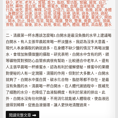
缺少
,
老年
,
老年人
,
胃腸
,
能力
,
脂肪
,
腎功能
,
腎臟
,
腸胃
,
自己
,
自然
,
藥物
,
蛋白質
,
蜂蜜
,
蜂蜜水
,
蠕動
,
血壓
,
血液循環
,
血管
,
行為
,
補充
,
要性
,
解釋
,
記憶
,
記憶力
,
認為
,
變得
,
負擔
,
起來
,
身體
,
身體狀況
,
迅速
,
這是
,
這樣
,
這種
,
這裡
,
過來
,
過多
,
過快
,
過程
,
過量
,
道理
,
達到
,
適合
,
適時
,
適量
,
選擇
,
還有
,
重要
,
量減少
,
開始
,
開水
,
防止
,
降低
,
陰莖
,
陽氣
,
陽痿
,
雙效
,
雙重
,
需要
,
須有
,
頭痛
,
食物
,
飯前
,
飯後
,
飲水
,
飲用
,
餐前
,
體內
,
體弱
,
體質
,
高血壓
,
鹽水
二、清晨第一杯水應該怎麼喝1.白開水是最沒負擔的水早上建議喝
白開水。有人主張早晨起來喝一杯淡鹽水，我認為沒多大意義。
現代人本身攝取的鈉就過多，在身體不缺少鹽的情況下再喝淡鹽
水，會增加無價值鹽的攝取。研究表明，白開水中含有的鈣、鎂
等礦物質對預防心血管疾病很有幫助，比較適合中老年人。還有
人主張早晨喝一杯蜂蜜水，認為有利於緩解便秘。蜂蜜中的果糖
對便秘的人有一定潤腸、滑腸的作用，但對於大多數人，白開水
就夠了，白開水中蛋白質、碳水化合物、脂肪等都不存在，是最
沒有負擔的水。清晨喝一杯白開水，在人體代謝過程中，既補充
了細胞的水分，也降低了血液黏稠度，有利於尿液的排出。此
外，白開水沒有任何熱量，不用消化就能被人體吸收，使血液迅
速得到稀釋，促進血液循環，讓人更快地清醒過來。
早
閱讀完整文章