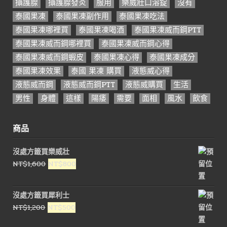
攝護腺
攝護腺發炎
服用
樂威壯口溶錠
沒有
泰國果凍
泰國果凍副作用
泰國果凍吃法
泰國果凍哪裡買
泰國果凍喝酒
泰國果凍威而鋼PTT
泰國果凍威而鋼哪裡買
泰國果凍威而鋼心得
泰國果凍威而鋼蝦皮
泰國果凍心得
泰國果凍成分
泰國果凍效果
泰國 果凍 購買
液態威心得
液態威而鋼
液態威而鋼PTT
液態威購買
生活
男性
身體
這樣
陽痿
需要
面相
風水
飲食
商品
沒處方籤買樂威壯
原
目
NT$
1,600
NT$
800
始
前
價
價
沒處方籤買犀利士
格：
格：
原
目
NT$
1,200
NT$
500
NT$1,600。
NT$800。
始
前