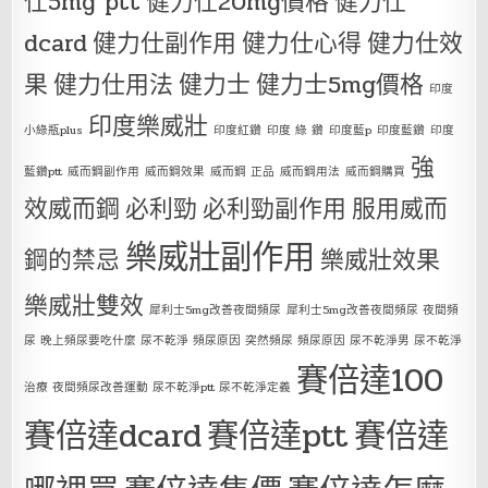
仕5mg ptt
健力仕20mg價格
健力仕
dcard
健力仕副作用
健力仕心得
健力仕效
果
健力仕用法
健力士
健力士5mg價格
印度
印度樂威壯
小綠瓶plus
印度紅鑽
印度 綠 鑽
印度藍p
印度藍鑽
印度
強
藍鑽ptt
威而鋼副作用
威而鋼效果
威而鋼 正品
威而鋼用法
威而鋼購買
效威而鋼
必利勁
必利勁副作用
服用威而
樂威壯副作用
鋼的禁忌
樂威壯效果
樂威壯雙效
犀利士5mg改善夜間頻尿
犀利士5mg改善夜間頻尿 夜間頻
尿 晚上頻尿要吃什麼 尿不乾淨 頻尿原因 突然頻尿 頻尿原因 尿不乾淨男 尿不乾淨
賽倍達100
治療 夜間頻尿改善運動 尿不乾淨ptt 尿不乾淨定義
賽倍達dcard
賽倍達ptt
賽倍達