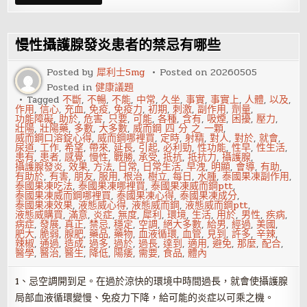
上
空
腹
喝
水
慢性攝護腺發炎患者的禁忌有哪些
是
對
是
Posted by
犀利士5mg
Posted on
20260505
錯
Posted in
健康議題
Tagged
不斷
,
不暢
,
不能
,
中常
,
久坐
,
事實
,
事實上
,
人體
,
以及
,
作用
,
信心
,
充血
,
免疫
,
免疫力
,
初期
,
刺激
,
副作用
,
劑量
,
功能障礙
,
助於
,
危害
,
只要
,
可能
,
各種
,
含有
,
吸煙
,
困擾
,
壓力
,
壯陽
,
壯陽藥
,
多數
,
大多數
,
威而鋼 四 分 之 一顆
,
威而鋼口溶錠心得
,
威而鋼哪裡買
,
定時
,
射精
,
對人
,
對於
,
就會
,
尿道
,
工作
,
希望
,
帶來
,
延長
,
引起
,
必利勁
,
性功能
,
性早
,
性生活
,
患有
,
患者
,
感覺
,
慢性
,
戰勝
,
承受
,
抵抗
,
抵抗力
,
攝護腺
,
攝護腺發炎
,
效果
,
方法
,
日常
,
日常生活
,
早洩
,
明顯
,
會導
,
有助
,
有助於
,
有害
,
朋友
,
服用
,
根治
,
樹立
,
每日
,
水腫
,
泰國果凍副作用
,
泰國果凍吃法
,
泰國果凍哪裡買
,
泰國果凍威而鋼ptt
,
泰國果凍威而鋼哪裡買
,
泰國果凍心得
,
泰國果凍成分
,
泰國果凍效果
,
液態威心得
,
液態威而鋼
,
液態威而鋼ptt
,
液態威購買
,
滿意
,
炎症
,
無度
,
犀利
,
環境
,
生活
,
用於
,
男性
,
疾病
,
病症
,
發展
,
真正
,
禁忌
,
穩定
,
空調
,
絕大多數
,
給男
,
經過
,
美國
,
肥大
,
脆弱
,
腺肥
,
藥品
,
藥物
,
血液循環
,
血管
,
見到
,
許多
,
辛辣
,
辣椒
,
通過
,
造成
,
過多
,
過於
,
過長
,
達到
,
適用
,
避免
,
那麼
,
配合
,
醫學
,
醫治
,
醫生
,
降低
,
陽痿
,
需要
,
食品
,
體內
1、忌空調開到足。在過於涼快的環境中時間過長，就會使攝護腺
局部血液循環變慢、免疫力下降，給可能的炎症以可乘之機。