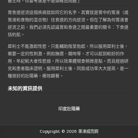
醫生時，你要考慮是不是頸椎出問題了
胃食道逆流這個疾病就如同它的名字，其實就是胃中的胃液（或
胃液和食物的混合物）往食道的方向逆流。但在了解為何胃液會
逆流之前，我們必須先認識胃和食道之間最重要的關卡：下食道
括約肌。
犀利士不能激起性慾，只能輔助陰莖勃起，所以服用犀利士後，
需要一定的性刺激，例如撫摸、親吻等，才可以起到較好的作
用，年紀較大者性慾弱，所以效果體現會稍微差點。而且經過研
究和患者臨床證明，服用犀利士後，同房成功率大大提高，是一
種很好的壯陽藥，療效顯著。
未知的資訊提供
印度壯陽藥
Copyright © 2026 果凍威而鋼