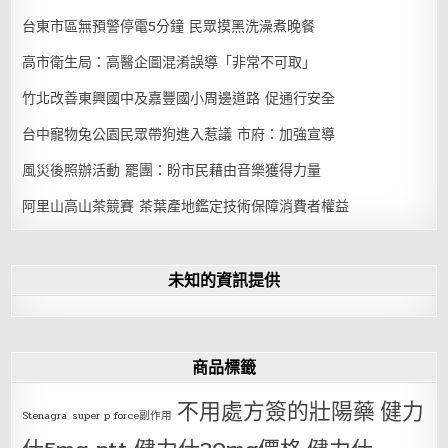
台東市區無預警停電5分鐘 民眾摸黑洗澡煮晚餐
高市衛生局：高醫企圖混淆誤導「非常不可取」
竹北改善東興國中及嘉豐國小周邊道路 促通行安全
台中寵物兔公園民眾帶狗進入惹議 市府：加強宣導
風災後照辦活動 罷團：盼市民藉由音樂獲得力量
阿里山高山茶競賽 茶葉產地鑑定技術保障消費者權益
未知的資訊提供
商品標籤
不用處方簽的壯陽藥
健力
Stenagra
super p force副作用