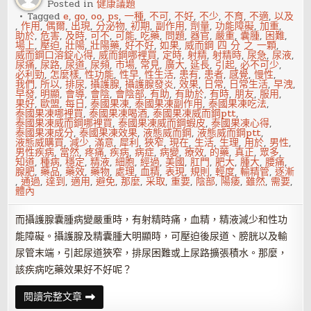
Posted in
健康議題
Tagged
e
,
go
,
oo
,
ps
,
一種
,
不可
,
不好
,
不少
,
不育
,
不適
,
以及
,
作用
,
偶爾
,
出現
,
分泌物
,
初期
,
副作用
,
劑量
,
功能障礙
,
加重
,
助於
,
危害
,
及時
,
可不
,
可能
,
吃藥
,
問題
,
器官
,
嚴重
,
囊腫
,
困難
,
場上
,
壓迫
,
壯陽
,
壯陽藥
,
好不好
,
如果
,
威而鋼 四 分 之 一顆
,
威而鋼口溶錠心得
,
威而鋼哪裡買
,
定時
,
射精
,
射精時
,
尿急
,
尿液
,
尿痛
,
尿路
,
尿道
,
尿頻
,
市場
,
常見
,
廣大
,
延長
,
引起
,
必不可少
,
必利勁
,
怎麼樣
,
性功能
,
性早
,
性生活
,
患有
,
患者
,
感覺
,
慢性
,
我們
,
所以
,
排尿
,
攝護腺
,
攝護腺發炎
,
效果
,
日常
,
日常生活
,
早洩
,
早發
,
明顯
,
會導
,
會陰
,
會陰部
,
有助
,
有助於
,
有時
,
朋友
,
服用
,
果好
,
歐盟
,
每日
,
泰國果凍
,
泰國果凍副作用
,
泰國果凍吃法
,
泰國果凍哪裡買
,
泰國果凍喝酒
,
泰國果凍威而鋼ptt
,
泰國果凍威而鋼哪裡買
,
泰國果凍威而鋼蝦皮
,
泰國果凍心得
,
泰國果凍成分
,
泰國果凍效果
,
液態威而鋼
,
液態威而鋼ptt
,
液態威購買
,
減少
,
滿意
,
犀利
,
狹窄
,
現在
,
生活
,
生理
,
用於
,
男性
,
男性疾病
,
當然
,
疼痛
,
疾病
,
病症
,
病變
,
療效
,
的藥
,
真正
,
眾多
,
知道
,
種病
,
穩定
,
精液
,
細胞
,
經過
,
美國
,
肛門
,
肥大
,
腫大
,
腰痛
,
腺肥
,
藥品
,
藥效
,
藥物
,
處理
,
血精
,
表現
,
規則
,
輕度
,
輸精管
,
逐漸
,
通過
,
達到
,
適用
,
避免
,
那麼
,
采取
,
重要
,
陰部
,
陽痿
,
雖然
,
需要
,
體內
而攝護腺囊腫病變嚴重時，有射精時痛，血精，精液減少和性功
能障礙。攝護腺及精囊腫大明顯時，可壓迫後尿道、膀胱以及輸
尿管末端，引起尿道狹窄，排尿困難或上尿路擴張積水。那麼，
該疾病吃藥效果好不好呢？
攝
閱讀完整文章
護