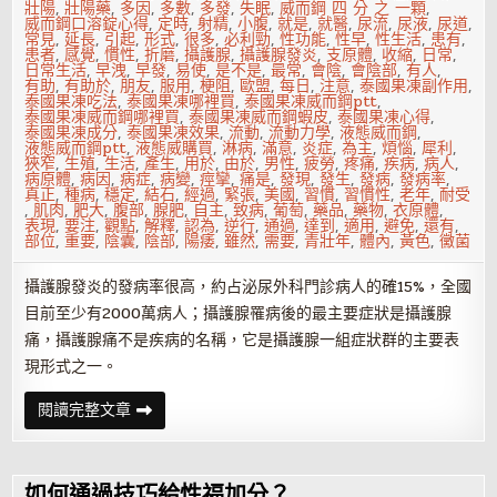
壯陽
,
壯陽藥
,
多因
,
多數
,
多發
,
失眠
,
威而鋼 四 分 之 一顆
,
威而鋼口溶錠心得
,
定時
,
射精
,
小腹
,
就是
,
就醫
,
尿流
,
尿液
,
尿道
,
常見
,
延長
,
引起
,
形式
,
很多
,
必利勁
,
性功能
,
性早
,
性生活
,
患有
,
患者
,
感覺
,
慣性
,
折磨
,
攝護腺
,
攝護腺發炎
,
支原體
,
收縮
,
日常
,
日常生活
,
早洩
,
早發
,
易使
,
是不是
,
最常
,
會陰
,
會陰部
,
有人
,
有助
,
有助於
,
朋友
,
服用
,
梗阻
,
歐盟
,
每日
,
注意
,
泰國果凍副作用
,
泰國果凍吃法
,
泰國果凍哪裡買
,
泰國果凍威而鋼ptt
,
泰國果凍威而鋼哪裡買
,
泰國果凍威而鋼蝦皮
,
泰國果凍心得
,
泰國果凍成分
,
泰國果凍效果
,
流動
,
流動力學
,
液態威而鋼
,
液態威而鋼ptt
,
液態威購買
,
淋病
,
滿意
,
炎症
,
為主
,
煩惱
,
犀利
,
狹窄
,
生殖
,
生活
,
產生
,
用於
,
由於
,
男性
,
疲勞
,
疼痛
,
疾病
,
病人
,
病原體
,
病因
,
病症
,
病變
,
痙攣
,
痛是
,
發現
,
發生
,
發病
,
發病率
,
真正
,
種病
,
穩定
,
結石
,
經過
,
緊張
,
美國
,
習慣
,
習慣性
,
老年
,
耐受
,
肌肉
,
肥大
,
腹部
,
腺肥
,
自主
,
致病
,
葡萄
,
藥品
,
藥物
,
衣原體
,
表現
,
要注
,
觀點
,
解釋
,
認為
,
逆行
,
通過
,
達到
,
適用
,
避免
,
還有
,
部位
,
重要
,
陰囊
,
陰部
,
陽痿
,
雖然
,
需要
,
青壯年
,
體內
,
黃色
,
黴菌
攝護腺發炎的發病率很高，約占泌尿外科門診病人的確15%，全國
目前至少有2000萬病人；攝護腺罹病後的最主要症狀是攝護腺
痛，攝護腺痛不是疾病的名稱，它是攝護腺一組症狀群的主要表
現形式之一。
攝
閱讀完整文章
護
腺
疼
不
一
如何通過技巧給性福加分？