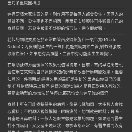
因乃多重原因構成
這裡要請大家注意的是，副作用不是每個人都會發生，因個人的
體質不同，發生率也不盡相同，民眾初次服藥時可多觀察自己的
身體反應，若發生嚴重不舒服的情形時，需立即就醫。
勃起的關鍵要素在於正常血管內皮襯細胞和一氧化氮(Nitric
Oxide)；內皮細胞產生的一氧化氮能幫助調節血管彈性(舒張或
收縮血管)，如果患有高血壓，血管中有可能產生生理變化
在幫助延時方面發揮的效果也值得肯定，目前，有的早洩患者也
會使用它來幫助自己達到不錯的延時和改善行房時間效果。但要
注意的一件事時,訓練持久用的最好是手動的,因為由你自己的控
制,在想射精時馬上暫停,這樣的漸進訓練才是真正對持久有效的,
若是電動型的,你無法即時停止,那恐怕會加速早洩的情況
身體上所有可能找錯醫生的病例，像是心悸胸悶，大多數人會找
心臟科；不明原因視線模糊、眼睛疲勞，想到就是眼科；耳鳴、
耳塞是耳鼻喉科；一般人怎麼會想是頸椎的問題？如果遇到醫生
找不到病因，又反覆出現症狀，做檢查都正常，有醫生看到沒有