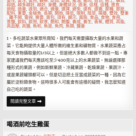
要性
,
要注
,
要用
,
觀察
,
認為
,
認真
,
豬油
,
豬肉
,
買到
,
貼士
,
購買
,
超過
,
越多越好
,
越好
,
身體
,
身體狀況
,
逐漸
,
這樣
,
這種
,
進食
,
過程
,
過量
,
達到
,
適合
,
適量
,
選擇
,
避免
,
還有
,
還需
,
那種
,
那麼
,
配料
,
重要
,
金槍魚
,
長期
,
開始
,
降低
,
限制
,
陰莖
,
陽痿
,
雙效
,
雙重
,
離不開
,
電視
,
需要
,
面包
,
須有
,
顯示
,
風險
,
食品
,
食物
,
食用
,
食鹽
,
飲料
,
飲用
,
飲食
,
飽和
,
飽腹
,
養成
,
養生
,
香蕉
,
體質
,
高脂
,
高血壓
,
高鹽
,
魚和
,
魚是
,
魚肉
,
魚類
,
鹽量
1、多吃蔬菜水果眾所周知，我們每天需要攝取大量的水果和蔬
菜，它能夠提供大量人體所需的維生素和礦物質，水果蔬菜應占
每天食物攝取量的1/3以上，但是絕大多數人都做不到這一點。專
家建議我們每天應該吃至少400克以上的水果蔬菜，無論選擇那
種形式的果蔬，例如新鮮果蔬、冷藏果蔬、乾燥果蔬、果蔬汁，
或是果蔬罐頭都可以，但是切忌把土豆當成蔬菜的一種，因為它
屬於淀粉類食物。這時很多人可能會有這樣的疑問，我怎麼知道
自己吃的蔬菜。
春
閱讀完整文章
節
飲
食：
多
吃
喝酒前吃生雞蛋
蔬
菜
水