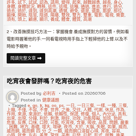
許多
,
試下
,
試試
,
認為
,
請用
,
變得
,
起來
,
越戰越勇
,
越長
,
身心
,
身體
,
身體狀況
,
轉移
,
這件
,
這樣
,
這種
,
通過
,
進去
,
進行
,
過分
,
過去
,
過於
,
達到
,
達到高潮
,
遺憾
,
避免
,
還是
,
還能
,
那麼
,
部位
,
鍛煉
,
開始
,
陰莖
,
陰道
,
陽痿
,
雙效
,
雙方
,
雙重
,
電影
,
電視
,
需要
,
須有
,
頭上
,
顧慮
,
顯示
,
養成
,
體會
,
體質
,
高潮
2、改善撫摸技巧方法一：掌握機會.養成撫摸對方的習慣，例如看
電影時握著他的手.一同看電視時用手指上下輕掃他的上臂.以及不
時給予親吻。
如
閱讀完整文章
何
通
過
技
巧
吃宵夜會發胖嗎？吃宵夜的危害
給
性
福
Posted by
必利吉
Posted on
20260706
加
Posted in
健康議題
分？
Tagged
e
,
go
,
k
,
kg
,
oo
,
ps
,
一日
,
一日三餐
,
一樣
,
一種
,
三餐
,
上癮
,
不僅
,
不容
,
不會
,
世界
,
之後
,
交往
,
人體
,
代謝
,
休息
,
作為
,
作用
,
來源
,
來源於
,
依賴
,
依賴性
,
保證
,
修復
,
個人
,
內分泌
,
具有
,
出來
,
出現
,
分鐘
,
利於
,
刺激
,
剛好
,
功效
,
功能障礙
,
加班
,
勃起
,
危害
,
反應
,
口味
,
口腔
,
可能
,
吃宵夜
,
含量
,
吸收
,
品質
,
問題
,
嚴重
,
困難
,
地方
,
基礎
,
增大
,
增硬
,
夜市
,
大於
,
大腦
,
失眠
,
如果
,
威而
,
威而鋼
,
威而鋼 四 分 之 一顆
,
威而鋼口溶錠心得
,
宵夜
,
容易
,
小時
,
就會
,
左右
,
差異
,
常伴
,
平衡
,
引發
,
引起
,
形式
,
很難
,
後果
,