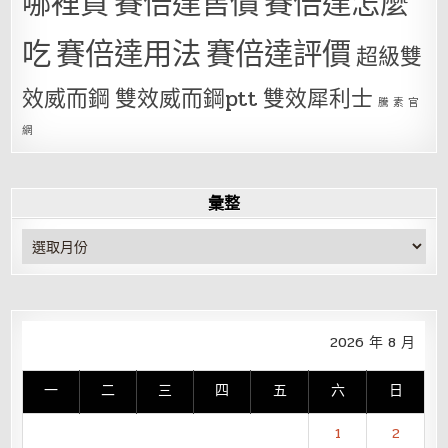
哪裡買
賽倍達售價
賽倍達怎麼
吃
賽倍達用法
賽倍達評價
超級雙
效威而鋼
雙效威而鋼ptt
雙效犀利士
騰 素 官
網
彙整
彙
整
2026 年 8 月
一
二
三
四
五
六
日
1
2