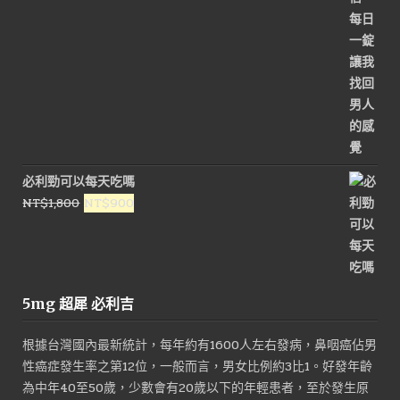
必利勁可以每天吃嗎
原
目
NT$
1,800
NT$
900
始
前
價
價
格：
格：
NT$1,800。
NT$900。
5mg 超犀 必利吉
根據台灣國內最新統計，每年約有1600人左右發病，鼻咽癌佔男
性癌症發生率之第12位，一般而言，男女比例約3比1。好發年齡
為中年40至50歲，少數會有20歲以下的年輕患者，至於發生原