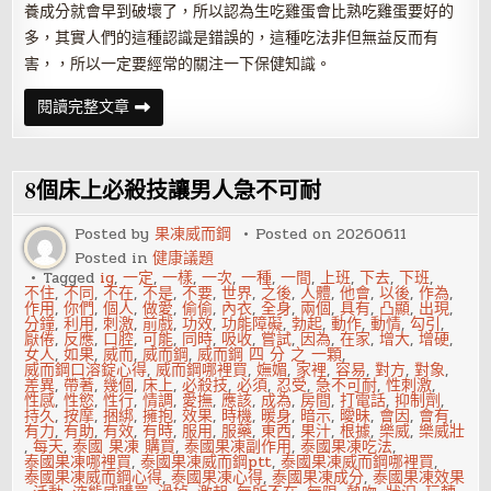
養成分就會早到破壞了，所以認為生吃雞蛋會比熟吃雞蛋要好的
多，其實人們的這種認識是錯誤的，這種吃法非但無益反而有
害，，所以一定要經常的關注一下保健知識。
喝
閱讀完整文章
酒
前
吃
生
雞
8個床上必殺技讓男人急不可耐
蛋
Posted by
果凍威而鋼
Posted on
20260611
Posted in
健康議題
Tagged
ig
,
一定
,
一樣
,
一次
,
一種
,
一間
,
上班
,
下去
,
下班
,
不住
,
不同
,
不在
,
不是
,
不要
,
世界
,
之後
,
人體
,
他會
,
以後
,
作為
,
作用
,
你們
,
個人
,
做愛
,
偷偷
,
內衣
,
全身
,
兩個
,
具有
,
凸顯
,
出現
,
分鐘
,
利用
,
刺激
,
前戲
,
功效
,
功能障礙
,
勃起
,
動作
,
動情
,
勾引
,
厭倦
,
反應
,
口腔
,
可能
,
同時
,
吸收
,
嘗試
,
因為
,
在家
,
增大
,
增硬
,
女人
,
如果
,
威而
,
威而鋼
,
威而鋼 四 分 之 一顆
,
威而鋼口溶錠心得
,
威而鋼哪裡買
,
嫵媚
,
家裡
,
容易
,
對方
,
對象
,
差異
,
帶著
,
幾個
,
床上
,
必殺技
,
必須
,
忍受
,
急不可耐
,
性刺激
,
性感
,
性慾
,
性行
,
情調
,
愛撫
,
應該
,
成為
,
房間
,
打電話
,
抑制劑
,
持久
,
按摩
,
捆綁
,
擁抱
,
效果
,
時機
,
暖身
,
暗示
,
曖昧
,
會因
,
會有
,
有力
,
有助
,
有效
,
有時
,
服用
,
服藥
,
東西
,
果汁
,
根據
,
樂威
,
樂威壯
,
每天
,
泰國 果凍 購買
,
泰國果凍副作用
,
泰國果凍吃法
,
泰國果凍哪裡買
,
泰國果凍威而鋼ptt
,
泰國果凍威而鋼哪裡買
,
泰國果凍威而鋼心得
,
泰國果凍心得
,
泰國果凍成分
,
泰國果凍效果