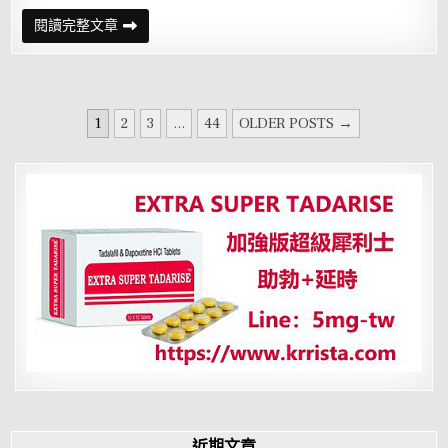
慢
閱讀完整文章
性
攝
護
腺
發
炎
文
患
1
2
3
...
44
OLDER POSTS →
者
章
的
禁
分
忌
有
頁
哪
些
近期文章