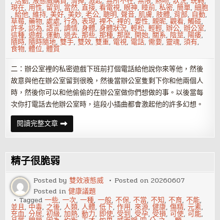
,
活動
,
液態威購買
,
滑掉
,
激起
,
無所不在
,
無限
,
熱吻
,
狀況
,
玩轉
,
現在
,
用性
,
留到
,
當然
,
直接
,
看電視
,
眼神
,
睡前
,
私密
,
簡單
,
細胞
,
給他
,
維持
,
美好
,
美妙
,
老公
,
聰明
,
聲音
,
肌膚
,
肢體
,
背部
,
自動
,
草莓
,
藥物
,
處處
,
行為
,
表現
,
裡不
,
裡的
,
要性
,
親昵
,
觀看
,
觸碰
,
許多
,
認為
,
語言
,
調情
,
身體
,
身體狀況
,
輕松
,
輕輕
,
辦公
,
辦公室
,
這種
,
遊戲
,
運動
,
過去
,
那些
,
那種
,
那麼
,
開始
,
關系
,
陰莖
,
陽痿
,
隨時
,
隨時隨地
,
雙手
,
雙效
,
雙重
,
電視
,
電話
,
需要
,
靈魂
,
須有
,
食物
,
體位
,
體質
二：辦公室裡的私密遊戲下班前打個電話給他說你來等他，然後
故意與他在辦公室留到很晚，然後當辦公室隻剩下你和他兩個人
時，然後你可以和他偷偷的在辦公室做你們想做的事。以後當每
次你打電話去他辦公室時，這段小插曲都會激起他的許多幻想。
8
閱讀完整文章
個
床
上
必
殺
精子很脆弱
技
讓
男
Posted by
雙效液態威
Posted on
20260607
人
Posted in
健康議題
急
不
Tagged
一些
,
一次
,
一種
,
一般
,
不保
,
不當
,
不知
,
不育
,
不能
,
可
並且
,
中毒
,
之後
,
人類
,
人體
,
低下
,
作用
,
來源
,
健康
,
傷精
,
元素
,
耐
充血
,
分居
,
初級
,
加熱
,
動力
,
即使
,
受到
,
受孕
,
受損
,
可使
,
可能
,