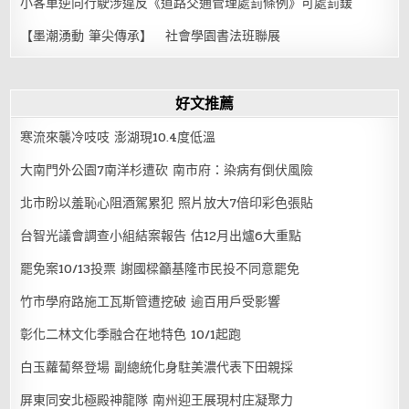
小客車逆向行駛涉違反《道路交通管理處罰條例》可處罰鍰
【墨潮湧動 筆尖傳承】 社會學園書法班聯展
好文推薦
寒流來襲冷吱吱 澎湖現10.4度低溫
大南門外公園7南洋杉遭砍 南市府：染病有倒伏風險
北市盼以羞恥心阻酒駕累犯 照片放大7倍印彩色張貼
台智光議會調查小組結案報告 估12月出爐6大重點
罷免案10/13投票 謝國樑籲基隆市民投不同意罷免
竹市學府路施工瓦斯管遭挖破 逾百用戶受影響
彰化二林文化季融合在地特色 10/1起跑
白玉蘿蔔祭登場 副總統化身駐美濃代表下田親採
屏東同安北極殿神龍隊 南州迎王展現村庄凝聚力