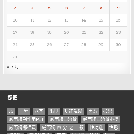
3
4
5
6
7
8
9
10
11
12
13
14
15
16
17
18
19
20
21
22
23
24
25
26
27
28
29
30
31
« 7 月
標籤
IG
一種
八字
出現
功能障礙
因為
如果
威而鋼副作用PTT
威而鋼口溶錠
威而鋼口溶錠心得
威而鋼哪裡買
威而鋼 四 分 之 一顆
性功能
性慾