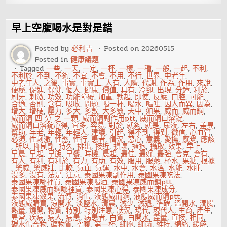
腺
囊
腫
出
早上空腹喝水是對是錯
現
什
麼
Posted by
必利吉
Posted on
20260515
症
Posted in
健康議題
狀
吃
Tagged
一些
,
一天
,
一定
,
一杯
,
一樣
,
一種
,
一般
,
一起
,
不利
,
藥
不利於
,
不到
,
不夠
,
不宜
,
不會
,
不用
,
不行
,
世界
,
中老年
,
效
中老年人
,
之後
,
事實
,
事實上
,
人有
,
人體
,
代謝
,
作為
,
作用
,
來說
,
果
便秘
,
促進
,
保健
,
個人
,
健康
,
價值
,
具有
,
冷卻
,
出現
,
分鐘
,
利於
,
怎
刷牙
,
刺激
,
功效
,
功能障礙
,
加重
,
勃起
,
即使
,
反應
,
口腔
,
可能
,
麼
合適
,
否則
,
含有
,
吸收
,
問題
,
喝一杯
,
喝水
,
嘔吐
,
因人而異
,
因為
,
樣
增大
,
增硬
,
壓力
,
多大
,
多數
,
大多數
,
天中
,
如果
,
威而
,
威而鋼
,
威而鋼 四 分 之 一顆
,
威而鋼副作用ptt
,
威而鋼口溶錠
,
威而鋼口溶錠心得
,
宜多
,
容易
,
對於
,
就夠
,
就是
,
尿液
,
左右
,
差異
,
幫助
,
年老
,
年輕
,
年輕人
,
建議
,
引起
,
得不到
,
得到
,
微信
,
心血管
,
必須
,
性刺激
,
性慾
,
性行
,
患者
,
情況
,
惡心
,
意義
,
愛撫
,
感覺
,
應該
,
所以
,
抑制劑
,
持久
,
排出
,
接近
,
損壞
,
擁抱
,
攝取
,
效果
,
早上
,
早晨
,
早起
,
早飯
,
早餐
,
時機
,
晨起
,
最佳
,
最好
,
最強
,
會克
,
會有
,
有人
,
有利
,
有利於
,
有力
,
有助
,
有效
,
服用
,
服藥
,
杯水
,
果糖
,
根據
,
樂威
,
樂威壯
,
比較
,
氣血
,
氣運
,
水中
,
水會
,
水溫
,
水能
,
水腫
,
沒多
,
沒有
,
法是
,
注意
,
泰國果凍副作用
,
泰國果凍吃法
,
泰國果凍哪裡買
,
泰國果凍喝酒
,
泰國果凍威而鋼ptt
,
泰國果凍威而鋼哪裡買
,
泰國果凍心得
,
泰國果凍成分
,
泰國果凍效果
,
流傳
,
消化
,
液態威而鋼
,
液態威而鋼ptt
,
液態威購買
,
涼開水
,
淡鹽水
,
清晨
,
減少
,
減退
,
準確
,
溫開水
,
潤腸
,
熱量
,
燒開
,
物質
,
特別
,
特別注意
,
狀況
,
現代
,
現代人
,
生育
,
產生
,
異常
,
疾病
,
病人
,
病患
,
病患者
,
白質
,
白開水
,
盡量
,
直接
,
相同
,
碳水化合物
,
礦物質
,
空腹
,
第一杯
,
細胞
,
細菌
,
維持
,
網絡
,
緩解
,