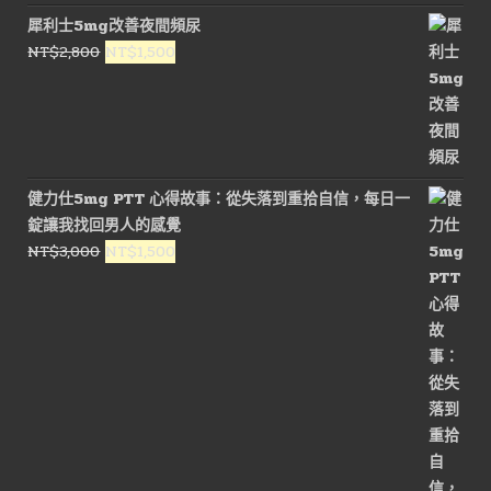
價
價
犀利士5mg改善夜間頻尿
格：
格：
原
目
NT$
2,800
NT$
1,500
NT$1,200。
NT$500。
始
前
價
價
格：
格：
NT$2,800。
NT$1,500。
健力仕5mg PTT 心得故事：從失落到重拾自信，每日一
錠讓我找回男人的感覺
原
目
NT$
3,000
NT$
1,500
始
前
價
價
格：
格：
NT$3,000。
NT$1,500。