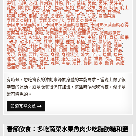
得到
,
心理
,
必須
,
性刺激
,
性慾
,
性行
,
情緒
,
愛你
,
愛好
,
愛好者
,
愛撫
,
抑制劑
,
抑鬱
,
持久
,
提前
,
擁抱
,
攝取
,
效果
,
方面
,
時候
,
晚上
,
晚餐
,
更加
,
會反
,
會有
,
有力
,
有助
,
有大
,
有效
,
有時
,
有時候
,
服用
,
服藥
,
根據
,
樂威
,
樂威壯
,
機會
,
正常
,
決定
,
泰國果凍
,
泰國果凍副作用
,
泰國果凍吃法
,
泰國果凍哪裡買
,
泰國果凍威而鋼ptt
,
泰國果凍威而鋼哪裡買
,
泰國果凍威而鋼心得
,
泰國果凍威而鋼蝦皮
,
泰國果凍心得
,
泰國果凍成分
,
泰國果凍效果
,
活動
,
液態威而鋼
,
液態威而鋼ptt
,
液態威購買
,
源於
,
火鍋
,
火鍋店
,
焦慮
,
熱量
,
狀況
,
產生
,
由於
,
發胖
,
直接
,
睡眠
,
破壞
,
碳水化合物
,
社會
,
神經
,
種類
,
積極
,
糖分
,
糖尿病
,
綜合
,
維持
,
而來
,
肝硬化
,
肝臟
,
胃潰瘍
,
胃痛
,
胃癌
,
胃脹
,
胃腸
,
能量
,
脂肪
,
脂肪肝
,
膽固醇
,
自我
,
自體
,
興奮
,
藥物
,
血糖
,
血脂
,
行為
,
表現
,
衰退
,
要性
,
認為
,
身體
,
身體狀況
,
較大
,
辛苦
,
這個
,
這是
,
進食
,
運動
,
過度
,
過飽
,
選擇
,
避免
,
還有
,
酒精
,
重要
,
長期
,
開始
,
陰莖
,
陽痿
,
雙效
,
雙重
,
難得
,
需要
,
須有
,
食物
,
飲水
,
體質
,
高脂
,
高血糖
,
高血脂
,
鹽分
有時候，想吃宵夜的沖動來源於身體的本能需求。當晚上做了很
辛苦的運動，或是晚餐後仍在加班，這些時候想吃宵夜，似乎是
無可避免的。
吃
閱讀完整文章
宵
夜
會
發
胖
春節飲食：多吃蔬菜水果魚肉少吃脂肪糖和鹽
嗎？
吃