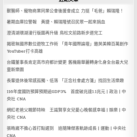
獸醫師、寵物商業同業公會後援會成立 力挺「毛爸」賴瑞隆！
暑期血庫拉警報 黃捷、賴瑞隆號召民眾一起來捐血
澄清湖環湖漫行版圖再升級 鳥松文前路新步道完工
揭密無國界數位遊牧工作術 「青年國際論壇」邀英美韓百萬創作
YouTuber打卡高雄
台鐵董事長肯定高市府都計變更 舊機廠華麗轉身化身全台最大兒
童新樂園
長輩退休後常感孤獨、低落 「正念社會處方箋」找回生活樂趣
116年度國防預算預期逾GDP3% 首度破兆達1.1兆元 | 政治 | 中
央社 CNA
網紅老爸父親節特映 王識賢享女兒愛心晚餐感幸福 | 娛樂 | 中
央社 CNA
張皓崴不擔心首打點遲到 追隨陳傑憲軌跡成長 | 運動 | 中央社
CNA