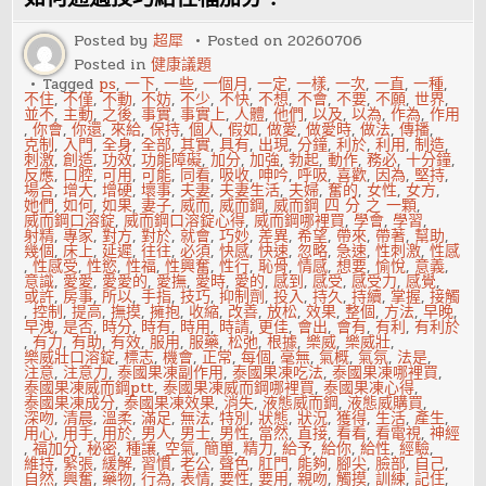
定
就
是
Posted by
超犀
Posted on
20260706
攝
Posted in
健康議題
護
腺
Tagged
ps
,
一下
,
一些
,
一個月
,
一定
,
一樣
,
一次
,
一直
,
一種
,
發
不住
,
不僅
,
不動
,
不妨
,
不少
,
不快
,
不想
,
不會
,
不要
,
不願
,
世界
,
炎
並不
,
主動
,
之後
,
事實
,
事實上
,
人體
,
他們
,
以及
,
以為
,
作為
,
作用
,
你會
,
你還
,
來給
,
保持
,
個人
,
假如
,
做愛
,
做愛時
,
做法
,
傳播
,
克制
,
入門
,
全身
,
全部
,
其實
,
具有
,
出現
,
分鐘
,
利於
,
利用
,
制造
,
刺激
,
創造
,
功效
,
功能障礙
,
加分
,
加強
,
勃起
,
動作
,
務必
,
十分鐘
,
反應
,
口腔
,
可用
,
可能
,
同看
,
吸收
,
呻吟
,
呼吸
,
喜歡
,
因為
,
堅持
,
場合
,
增大
,
增硬
,
壞事
,
夫妻
,
夫妻生活
,
夫婦
,
奮的
,
女性
,
女方
,
她們
,
如何
,
如果
,
妻子
,
威而
,
威而鋼
,
威而鋼 四 分 之 一顆
,
威而鋼口溶錠
,
威而鋼口溶錠心得
,
威而鋼哪裡買
,
學會
,
學習
,
射精
,
專家
,
對方
,
對於
,
就會
,
巧妙
,
差異
,
希望
,
帶來
,
帶著
,
幫助
,
幾個
,
床上
,
延遲
,
往往
,
必須
,
快感
,
快速
,
忽略
,
急速
,
性刺激
,
性感
,
性感受
,
性慾
,
性福
,
性興奮
,
性行
,
恥骨
,
情感
,
想要
,
愉悅
,
意義
,
意識
,
愛愛
,
愛愛的
,
愛撫
,
愛時
,
愛的
,
感到
,
感受
,
感受力
,
感覺
,
或許
,
房事
,
所以
,
手指
,
技巧
,
抑制劑
,
投入
,
持久
,
持續
,
掌握
,
接觸
,
控制
,
提高
,
撫摸
,
擁抱
,
收縮
,
改善
,
放松
,
效果
,
整個
,
方法
,
早晚
,
早洩
,
是否
,
時分
,
時有
,
時用
,
時請
,
更佳
,
會出
,
會有
,
有利
,
有利於
,
有力
,
有助
,
有效
,
服用
,
服藥
,
松弛
,
根據
,
樂威
,
樂威壯
,
樂威壯口溶錠
,
標志
,
機會
,
正常
,
每個
,
毫無
,
氣概
,
氣氛
,
法是
,
注意
,
注意力
,
泰國果凍副作用
,
泰國果凍吃法
,
泰國果凍哪裡買
,
泰國果凍威而鋼ptt
,
泰國果凍威而鋼哪裡買
,
泰國果凍心得
,
泰國果凍成分
,
泰國果凍效果
,
消失
,
液態威而鋼
,
液態威購買
,
深吻
,
清晨
,
溫柔
,
滿足
,
無法
,
特別
,
狀態
,
狀況
,
獲得
,
生活
,
產生
,
用心
,
用手
,
用於
,
男人
,
男士
,
男性
,
當然
,
直接
,
看看
,
看電視
,
神經
,
福加分
,
秘密
,
種讓
,
空氣
,
簡單
,
精力
,
給予
,
給你
,
給性
,
經驗
,
維持
,
緊張
,
緩解
,
習慣
,
老公
,
聲色
,
肛門
,
能夠
,
腳尖
,
臉部
,
自己
,
自然
,
興奮
,
藥物
,
行為
,
表情
,
要性
,
要用
,
親吻
,
觸摸
,
訓練
,
記住
,