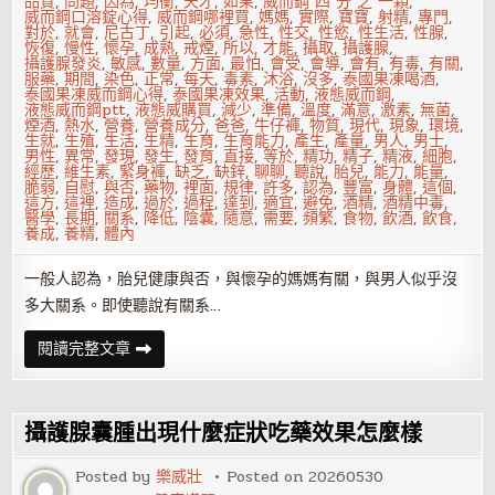
品質
,
問題
,
因為
,
均衡
,
天才
,
如果
,
威而鋼 四 分 之 一顆
,
威而鋼口溶錠心得
,
威而鋼哪裡買
,
媽媽
,
實際
,
寶寶
,
射精
,
專門
,
對於
,
就會
,
尼古丁
,
引起
,
必須
,
急性
,
性交
,
性慾
,
性生活
,
性腺
,
恢復
,
慢性
,
懷孕
,
成熟
,
戒煙
,
所以
,
才能
,
攝取
,
攝護腺
,
攝護腺發炎
,
敏感
,
數量
,
方面
,
最怕
,
會受
,
會導
,
會有
,
有毒
,
有關
,
服藥
,
期間
,
染色
,
正常
,
每天
,
毒素
,
沐浴
,
沒多
,
泰國果凍喝酒
,
泰國果凍威而鋼心得
,
泰國果凍效果
,
活動
,
液態威而鋼
,
液態威而鋼ptt
,
液態威購買
,
減少
,
準備
,
溫度
,
滿意
,
激素
,
無菌
,
煙酒
,
熱水
,
營養
,
營養成分
,
爸爸
,
牛仔褲
,
物質
,
現代
,
現象
,
環境
,
生就
,
生殖
,
生活
,
生精
,
生育
,
生育能力
,
產生
,
產量
,
男人
,
男士
,
男性
,
異常
,
發現
,
發生
,
發育
,
直接
,
等於
,
精功
,
精子
,
精液
,
細胞
,
經歷
,
維生素
,
緊身褲
,
缺乏
,
缺鋅
,
聊聊
,
聽說
,
胎兒
,
能力
,
能量
,
脆弱
,
自慰
,
與否
,
藥物
,
裡面
,
規律
,
許多
,
認為
,
豐富
,
身體
,
這個
,
這方
,
這裡
,
造成
,
過於
,
過程
,
達到
,
適宜
,
避免
,
酒精
,
酒精中毒
,
醫學
,
長期
,
關系
,
降低
,
陰囊
,
隨意
,
需要
,
頻繁
,
食物
,
飲酒
,
飲食
,
養成
,
養精
,
體內
一般人認為，胎兒健康與否，與懷孕的媽媽有關，與男人似乎沒
多大關系。即使聽說有關系…
精
閱讀完整文章
子
很
脆
弱
攝護腺囊腫出現什麼症狀吃藥效果怎麼樣
Posted by
樂威壯
Posted on
20260530