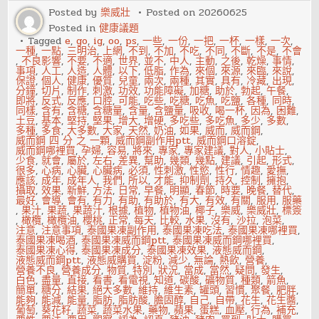
宵
Posted by
樂威壯
Posted on
20260625
夜
Posted in
健康議題
的
危
Tagged
e
,
go
,
ig
,
oo
,
ps
,
一些
,
一份
,
一把
,
一杯
,
一樣
,
一次
,
害
一種
,
一點
,
三明治
,
上網
,
不到
,
不加
,
不吃
,
不同
,
不斷
,
不是
,
不會
,
不良影響
,
不要
,
不適
,
世界
,
並不
,
中人
,
主動
,
之後
,
乾燥
,
事情
,
事項
,
人工
,
人造
,
人體
,
以下
,
低脂
,
作為
,
來個
,
來源
,
來臨
,
來說
,
保證
,
個人
,
健康
,
優質
,
兒童
,
兩次
,
兩種
,
其實
,
具有
,
冷藏
,
出現
,
分鐘
,
切片
,
制作
,
刺激
,
功效
,
功能障礙
,
加糖
,
助於
,
勃起
,
午餐
,
即將
,
反式
,
反應
,
口腔
,
可能
,
吃些
,
吃糖
,
吃魚
,
吃鹽
,
各種
,
同時
,
同樣
,
含有
,
含糖
,
含糖量
,
含量
,
含鹽量
,
吸收
,
喝一杯
,
因為
,
困難
,
土豆
,
基本
,
堅持
,
堅果
,
增大
,
增硬
,
多吃些
,
多吃魚
,
多少
,
多數
,
多種
,
多食
,
大多數
,
大家
,
天然
,
奶油
,
如果
,
威而
,
威而鋼
,
威而鋼 四 分 之 一顆
,
威而鋼副作用ptt
,
威而鋼口溶錠
,
威而鋼哪裡買
,
孕婦
,
容易
,
將來
,
專家
,
專家建議
,
對人
,
小貼士
,
少食
,
就會
,
屬於
,
左右
,
差異
,
幫助
,
幾類
,
幾點
,
建議
,
引起
,
形式
,
很多
,
心病
,
心臟
,
心臟病
,
必須
,
性刺激
,
性慾
,
性行
,
情趣
,
愛撫
,
應該
,
成年
,
成年人
,
我們
,
所以
,
才能
,
抑制劑
,
持久
,
控制
,
擁抱
,
攝取
,
效果
,
新鮮
,
方法
,
日常
,
早餐
,
明顯
,
春節
,
時要
,
晚餐
,
替代
,
最好
,
會導
,
會有
,
有力
,
有助
,
有助於
,
有大
,
有效
,
有關
,
服用
,
服藥
,
果汁
,
果蔬
,
果蔬汁
,
根據
,
植物
,
植物油
,
椰子
,
樂威
,
樂威壯
,
標簽
,
橄欖
,
橄欖油
,
櫻桃
,
正常
,
每天
,
比較
,
水果
,
沒有
,
沙拉
,
泡菜
,
注意
,
注意事項
,
泰國果凍副作用
,
泰國果凍吃法
,
泰國果凍哪裡買
,
泰國果凍喝酒
,
泰國果凍威而鋼ptt
,
泰國果凍威而鋼哪裡買
,
泰國果凍心得
,
泰國果凍成分
,
泰國果凍效果
,
液態威而鋼
,
液態威而鋼ptt
,
液態威購買
,
淀粉
,
減少
,
無論
,
熱飲
,
營養
,
營養不良
,
營養成分
,
物質
,
特別
,
狀況
,
當成
,
當然
,
疑問
,
發生
,
白色
,
盡量
,
直接
,
看書
,
看電視
,
知道
,
碳酸
,
礦物質
,
種類
,
箭魚
,
簡單
,
糖分
,
結果
,
絕大多數
,
維持
,
維生素
,
罐頭
,
習慣
,
聚餐
,
肥胖
,
能夠
,
能減
,
能量
,
脂肪
,
脂肪酸
,
膽固醇
,
自己
,
自帶
,
花生
,
花生醬
,
葡萄
,
葵花籽
,
蔬菜
,
蔬菜水果
,
藥物
,
蘋果
,
蛋糕
,
血壓
,
行為
,
補充
,