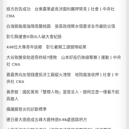
檢方抗告成功 台東農業處長涉圖利羈押禁見 | 社會 | 中央社
CNA
白海豚颱風強降雨襲桃園 張善政視察水情要求全市嚴防災情
彰化縣運會6項10人破大會紀錄
498位大專青年返鄉 彰化暑期工讀營隊結業
大谷致勝安助道奇終結7連敗 山本好投仍無緣奪勝 | 運動 | 中央
社 CNA
嘉義男向友借錢遭拒涉工廠縱火洩恨 地院裁准收押 | 社會 | 中
央社 CNA
黃彥毓：國民黨用「雙標人物」當發言人，跟柯志恩一樣看不起
高雄人
攝護腺發炎的診斷標準
連日豪大雨造成五峰大鹿林道6.8k處道路坍方