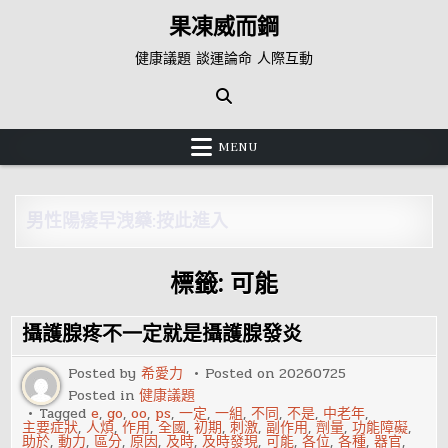
Skip
果凍威而鋼
to
content
健康議題 談運論命 人際互動
MENU
男性陽痿早洩藥:按此進入
標籤:
可能
攝護腺疼不一定就是攝護腺發炎
Posted by
希愛力
Posted on
20260725
Posted in
健康議題
Tagged
e
,
go
,
oo
,
ps
,
一定
,
一組
,
不同
,
不是
,
中老年
,
主要症狀
,
人煩
,
作用
,
全國
,
初期
,
刺激
,
副作用
,
劑量
,
功能障礙
,
助於
,
動力
,
區分
,
原因
,
及時
,
及時發現
,
可能
,
各位
,
各種
,
器官
,