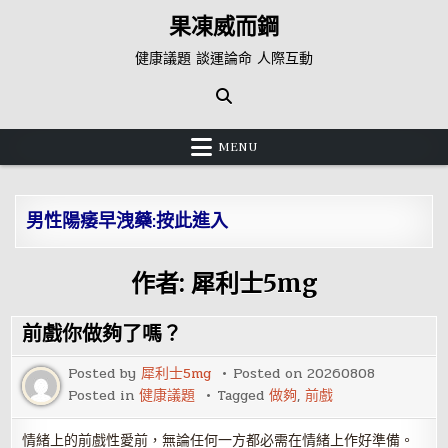
Skip
果凍威而鋼
to
content
健康議題 談運論命 人際互動
MENU
男性陽痿早洩藥:按此進入
作者:
犀利士5mg
前戲你做夠了嗎？
Posted by
犀利士5mg
Posted on
20260808
Posted in
健康議題
Tagged
做夠
,
前戲
情緒上的前戲性愛前，無論任何一方都必需在情緒上作好準備。