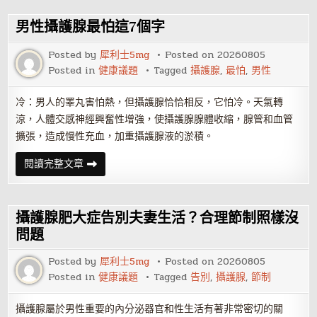
護
腺
肥
男性攝護腺最怕這7個字
大
是
怎
Posted by
犀利士5mg
Posted on
20260805
麼
Posted in
健康議題
Tagged
攝護腺
,
最怕
,
男性
回
事？
會
有
冷：男人的睪丸害怕熱，但攝護腺恰恰相反，它怕冷。天氣轉
哪
涼，人體交感神經興奮性增強，使攝護腺腺體收縮，腺管和血管
些
症
擴張，造成慢性充血，加重攝護腺液的淤積。
狀
表
現？
男
閱讀完整文章
性
攝
護
腺
最
攝護腺肥大症告別夫妻生活？合理節制照樣沒
怕
這
問題
7
個
Posted by
犀利士5mg
Posted on
20260805
字
Posted in
健康議題
Tagged
告別
,
攝護腺
,
節制
攝護腺屬於男性重要的內分泌器官和性生活有著非常密切的關