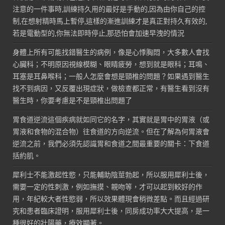
注意的一件事時,訓練持久用的最好是手動的,因為由你自己的控
制,在想射精時馬上暫停,這樣的漸進訓練才是真正對持久有效的,
若是電動型的,你無法即時停止,那恐怕會加速早洩的情況
身體上所有可能找錯醫生的病例，像是心悸胸悶，大多數人會找
心臟科；不明原因視線模糊、眼睛疲勞，想到就是眼科；耳鳴、
耳塞是耳鼻喉科；一般人怎麼會想是頸椎的問題？如果遇到醫生
找不到病因，又反覆出現症狀，做檢查都正常，有醫生看到沒有
醫生時，你要考慮是不是頸椎出問題了
胃食道逆流這個疾病就如同它的名字，其實就是胃中的胃液（或
胃液和食物的混合物）往食道的方向逆流。但在了解為何胃液會
逆流之前，我們必須先認識胃和食道之間最重要的關卡：下食道
括約肌。
犀利士不能激起性慾，只能輔助陰莖勃起，所以服用犀利士後，
需要一定的性刺激，例如撫摸、親吻等，才可以起到較好的作
用，年紀較大者性慾弱，所以效果體現會稍微差點。而且經過研
究和患者臨床證明，服用犀利士後，同房成功率大大提高，是一
種很好的壯陽藥，療效顯著。