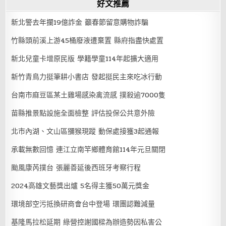
好文推薦
新北警去年攔19億詐金 籲春節留意購物詐騙
竹縣頭前溪上游45桶廢液遭棄置 縣府指盡快處置
新北兒童卡增原民版 學籍學童114年起擴大適用
新竹青鳥力挺筆耕小書店 發起挺民主來吃冰行動
台南市麻豆區某土雞場感染禽流感 撲殺逾7000隻
苗縣推景點設施全面檢整 評估投保公共意外險
北市內湖、文山區獼猴現蹤 動保處接獲3起通報
承載無數回憶 連江立南竿鄉體育館114年元旦關閉
颱風康芮撲台 張麗善延後西班牙考察行程
2024高雄文藝獎出爐 5名得主獲50萬元獎金
環境部空污抵換研商會台中登場 環團認難減量
基隆馬拉松延期 綠營控謝國樑為辦造勢因私害公