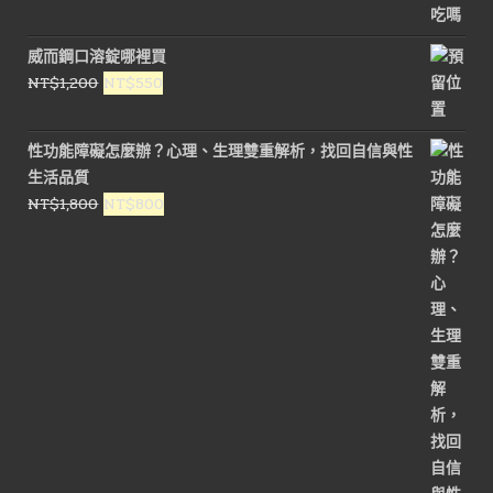
格：
格：
NT$1,800。
NT$900。
威而鋼口溶錠哪裡買
原
目
NT$
1,200
NT$
550
始
前
價
價
性功能障礙怎麼辦？心理、生理雙重解析，找回自信與性
格：
格：
生活品質
NT$1,200。
NT$550。
原
目
NT$
1,800
NT$
800
始
前
價
價
格：
格：
NT$1,800。
NT$800。