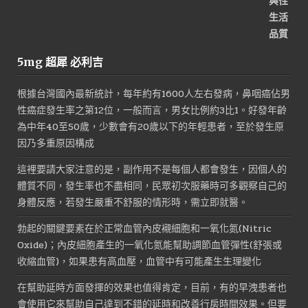
5mg 超犀 必利吉
根據台灣國內最新統計，每年約有1600人左右發病，鼻咽癌佔男
性癌症發生率之第12位，一般而言，男女比例約3比1。好發年齡
為中年40至50歲，少數會有20歲以下的年輕患者，至於發生原
因乃多重原因構成
這裡要請大家注意的是，副作用不是每個人都會發生，因個人的
體質不同，發生率也不盡相同，民眾初次服藥時可多觀察自己的
身體反應，若發生嚴重不舒服的情形時，需立即就醫。
勃起的關鍵要素在於正常血管內皮襯細胞和一氧化氮(Nitric
Oxide)；內皮細胞產生的一氧化氮能幫助調節血管彈性(舒張或
收縮血管)，如果患有高血壓，血管中有可能產生生理變化
在幫助延時方面發揮的效果也值得肯定，目前，有的早洩患者也
會使用它來幫助自己達到不錯的延時和改善行房時間效果。但要