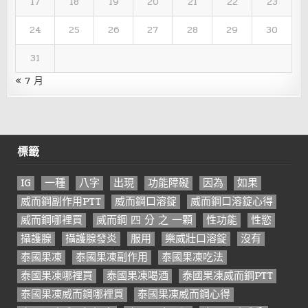
17
18
19
20
21
22
23
24
25
26
27
28
29
30
31
« 7 月
標籤
IG
一種
八字
出現
功能障礙
因為
如果
威而鋼副作用PTT
威而鋼口溶錠
威而鋼口溶錠心得
威而鋼哪裡買
威而鋼 四 分 之 一顆
性功能
性慾
攝護腺
攝護腺發炎
服用
樂威壯口溶錠
沒有
泰國果凍
泰國果凍副作用
泰國果凍吃法
泰國果凍哪裡買
泰國果凍喝酒
泰國果凍威而鋼PTT
泰國果凍威而鋼哪裡買
泰國果凍威而鋼心得