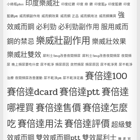
印度樂威壯
小綠瓶plus
印度紅鑽
印度 綠 鑽
印度藍p
印度藍鑽
印度
強
藍鑽ptt
威而鋼副作用
威而鋼效果
威而鋼 正品
威而鋼用法
威而鋼購買
效威而鋼
必利勁
必利勁副作用
服用威而
樂威壯副作用
鋼的禁忌
樂威壯效果
樂威壯雙效
犀利士5mg改善夜間頻尿
犀利士5mg改善夜間頻尿 夜間頻
尿 晚上頻尿要吃什麼 尿不乾淨 頻尿原因 突然頻尿 頻尿原因 尿不乾淨男 尿不乾淨
賽倍達100
治療 夜間頻尿改善運動 尿不乾淨ptt 尿不乾淨定義
賽倍達dcard
賽倍達ptt
賽倍達
哪裡買
賽倍達售價
賽倍達怎麼
吃
賽倍達用法
賽倍達評價
超級雙
效威而鋼
雙效威而鋼ptt
雙效犀利士
騰 素 官