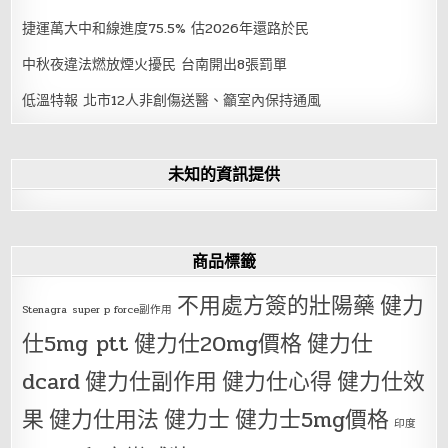
捷運萬大中和線進度75.5% 估2026年還路於民
中秋夜違法燃放煙火擾民 台南開出8張罰單
低溫特報 北市12人非創傷送醫、籲室內保持通風
未知的資訊提供
商品標籤
不用處方簽的壯陽藥
健力
Stenagra
super p force副作用
仕5mg ptt
健力仕20mg價格
健力仕
dcard
健力仕副作用
健力仕心得
健力仕效
果
健力仕用法
健力士
健力士5mg價格
印度