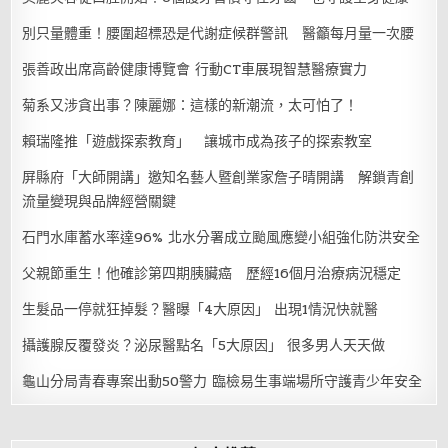
別只量體重！腰圍超標恐是代謝症候群警訊 醫籲每月量一次腰
張善政出席高齡健康博覽會 行動CT車展現智慧醫療實力
菊系又涉貪出事？陳麗娜：這樣的新潮流，太可怕了！
賴瑞隆推「遊戲探索教育」 讓城市成為孩子的探索教室
屏縣府「大師開講」邀知名藝人暨創業家詹子晴開講 解鎖青創
流量變現與品牌經營關鍵
石門水庫蓄水率達96% 北水分署成立颱風應變小組強化防洪安全
父親節重生！他確診第四期胰臟癌 歷經16個月治療病況穩定
生髮品一停就狂掉髮？醫曝「4大原因」 出現1情況快就醫
攝護腺反覆發炎？泌尿醫點名「5大原因」 很多男人天天做
龜山分局青春專案出動50警力 臨檢易生事端場所守護青少年安全