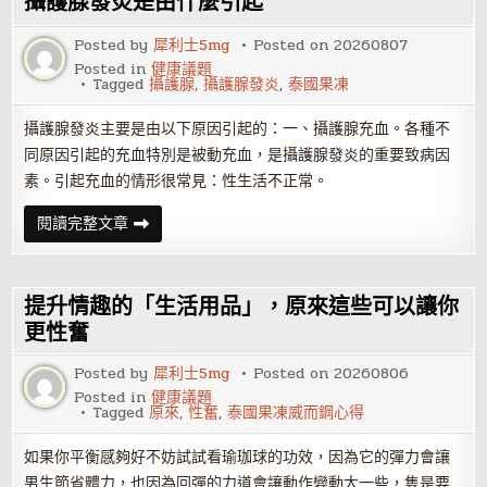
攝護腺發炎是由什麼引起
時
她
還
Posted by
犀利士5mg
Posted on
20260807
沒
Posted in
健康議題
性
Tagged
攝護腺
,
攝護腺發炎
,
泰國果凍
高
潮
攝護腺發炎主要是由以下原因引起的：一、攝護腺充血。各種不
同原因引起的充血特別是被動充血，是攝護腺發炎的重要致病因
素。引起充血的情形很常見：性生活不正常。
攝
閱讀完整文章
護
腺
發
炎
是
提升情趣的「生活用品」，原來這些可以讓你
由
什
更性奮
麼
引
Posted by
犀利士5mg
Posted on
20260806
起
Posted in
健康議題
Tagged
原來
,
性奮
,
泰國果凍威而鋼心得
如果你平衡感夠好不妨試試看瑜珈球的功效，因為它的彈力會讓
男生節省體力，也因為回彈的力道會讓動作變動大一些，隻是要