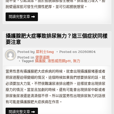
閉不全，引起滴尿，由於膀胱頸部發生梗阻，排尿壓力增大，膀
問
胱壁逼尿肌可發生代償性肥厚，並可引起膀胱憩室。
題
攝
閱讀完整文章
護
腺
肥
大
症
攝護腺肥大症導致排尿無力？這三個症狀同樣
表
現
要注意
為
攝
Posted by
犀利士5mg
Posted on
20260804
護
腺
Posted in
健康議題
腺
Tagged
攝護腺
,
液態威而鋼ptt
,
無力
體
增
大
當男性患有攝護腺肥大症疾病的時候，就會出現攝護腺堵塞或者
把尿道壓迫得變細的情況，這個時候如果我們想要排尿的話，就
必須要加大力氣，不然很難讓尿液排出體外，這樣就會出現排尿
廢力的情況。當並且加劇的時候，還有可能會出現排尿中斷或者
排尿後尿液還是滴滴個不停。所以說當男性出現排尿無力的話很
有可能是攝護腺肥大症疾病在作祟。
攝
閱讀完整文章