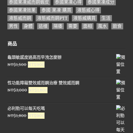
泰國果凍威而鋼蝦皮
泰國果凍心得
泰國果凍成分
泰國果凍效果
泰國 果凍 購買
液態威心得
液態威而鋼
液態威而鋼PTT
液態威購買
生活
男性
身體
這樣
陽痿
需要
面相
風水
飲食
商品
龜頭敏感度過高而早洩怎麼辦
原
目
NT$
1,500
NT$
900
始
前
價
價
性功能障礙雙效威而鋼治療 雙效威而鋼
格：
格：
原
目
NT$
3,000
NT$
1,800
NT$1,500。
NT$900。
始
前
價
價
必利勁可以每天吃嗎
格：
格：
原
目
NT$
1,800
NT$
900
NT$3,000。
NT$1,800。
始
前
價
價