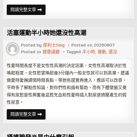
攝
閱讀完整文章
護
腺
發
炎
究
活塞運動半小時她還沒性高潮
竟
是
怎
Posted by
犀利士5mg
Posted on
20260807
麼
Posted in
健康議題
Tagged
半小時
,
運動
,
還沒
患
上
的
性愛時間長度不是女性性高潮的決定因素，女性性高潮取決於性
喚起程度，女性慾望喚起後3分鐘內一般女性就可以到高潮。建議
做愛時愛撫調情時間長點，等她有感覺再進入，應該可以改善，
平時多了解點性知識，對你們性和諧有幫助。而有下體墜脹又覺
得有尿慾是性興奮後盆腔充血和性愛時插入對尿道擠壓產生的假
性尿意。
活
閱讀完整文章
塞
運
動
半
小