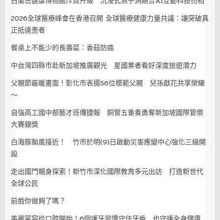
白蘭氏健康博物館斥資升級 沉浸式燕子洞結合AI互動科技亮相
2026全球醫療峰會在香港召開 全球醫療健康力量共議：讓突破真
正抵達患者
餐桌上不能少的長壽菜：香菇防癌
中台灣四縣市赴新加坡推廣觀光 星國業者看好深度旅遊潛力
父親節最暖畫面！彰化市表揚56位模範父親 兒孫獻花共享榮耀
～
自強高工國中部藝才班傳捷報 銅管五重奏勇奪新加坡國際管樂
大賽銀獎
白海豚颱風接近！ 竹市於明(9)日啟動災害應變中心強化三級開
設
走出國門親身探索！新竹市深化國際教育多元出訪 打造新世代
全球公民
前戲你做夠了嗎？
美麗笑容從口腔開始！6個護牙習慣守住牙齒 也守護全身健康