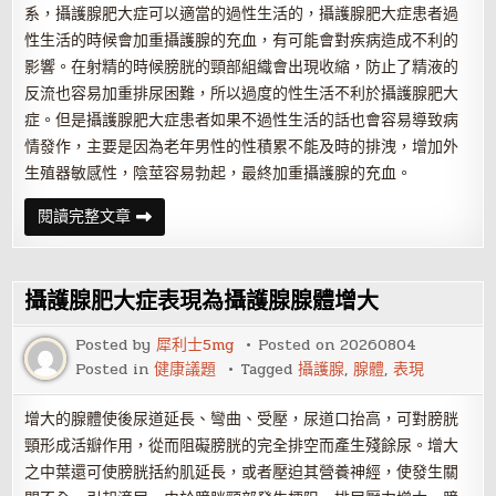
系，攝護腺肥大症可以適當的過性生活的，攝護腺肥大症患者過
性生活的時候會加重攝護腺的充血，有可能會對疾病造成不利的
影響。在射精的時候膀胱的頸部組織會出現收縮，防止了精液的
反流也容易加重排尿困難，所以過度的性生活不利於攝護腺肥大
症。但是攝護腺肥大症患者如果不過性生活的話也會容易導致病
情發作，主要是因為老年男性的性積累不能及時的排洩，增加外
生殖器敏感性，陰莖容易勃起，最終加重攝護腺的充血。
攝
閱讀完整文章
護
腺
肥
大
症
攝護腺肥大症表現為攝護腺腺體增大
告
別
夫
Posted by
犀利士5mg
Posted on
20260804
妻
Posted in
健康議題
Tagged
攝護腺
,
腺體
,
表現
生
活？
合
理
增大的腺體使後尿道延長、彎曲、受壓，尿道口抬高，可對膀胱
節
頸形成活瓣作用，從而阻礙膀胱的完全排空而產生殘餘尿。增大
制
照
之中葉還可使膀胱括約肌延長，或者壓迫其營養神經，使發生關
樣
沒