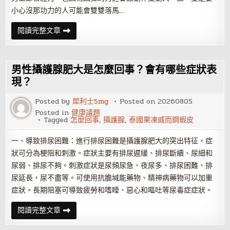
小心沒那功力的人可能會雙雙落馬…
提
閱讀完整文章
升
情
趣
的
「生
男性攝護腺肥大是怎麼回事？會有哪些症狀表
活
用
現？
品」，
原
Posted by
犀利士5mg
Posted on
20260805
來
這
Posted in
健康議題
些
Tagged
怎麼回事
,
攝護腺
,
泰國果凍威而鋼蝦皮
可
以
讓
一、導致排尿困難：進行排尿困難是攝護腺肥大的突出特征，症
你
更
狀可分為梗阻和刺激。症狀主要有排尿遲緩、排尿斷續、尿細和
性
尿弱、排尿不夠。刺激症狀是尿頻尿急、夜尿多、排尿困難、排
奮
尿延長，尿不盡等。可使用抗膽堿能藥物、精神病藥物可以加重
症狀。長期阻塞可導致疲勞和嗜睡、惡心和嘔吐等尿毒症症狀。
男
閱讀完整文章
性
攝