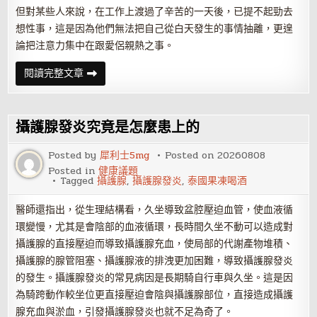
但對某些人來說，在工作上渡過了辛苦的一天後，已提不起勁去
想性事，這是因為他們無法把自己從白天發生的事情抽離，更遑
論把注意力集中在跟愛侶親熱之事。
前
閱讀完整文章
戲
你
做
夠
了
攝護腺發炎究竟是怎麼患上的
嗎？
Posted by
犀利士5mg
Posted on
20260808
Posted in
健康議題
Tagged
攝護腺
,
攝護腺發炎
,
泰國果凍喝酒
醫師還指出，從生理結構看，久坐導致盆腔壓迫血管，使血液循
環變慢，尤其是會陰部的血液循環，長時間久坐不動可以造成對
攝護腺的直接壓迫而導致攝護腺充血，使局部的代謝產物堆積、
攝護腺的腺管阻塞、攝護腺液的排洩更加困難，導致攝護腺發炎
的發生。攝護腺發炎的常見病因是長期騎自行車與久坐。這是因
為騎跨動作較坐位更直接壓迫會陰與攝護腺部位，直接造成攝護
腺充血與淤血，引發攝護腺發炎也就不足為奇了。