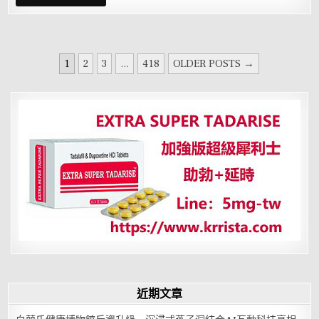
護
腺
肥
大
症
導
文
致
1
2
3
...
418
OLDER POSTS →
排
章
尿
無
分
力？
這
頁
三
個
症
狀
同
樣
要
注
意
近期文章