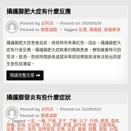
易
高
潮
攝護腺肥大症有什麼反應
的
唇
舌
Posted by
必利吉
Posted on
20260526
之
Posted in
健康議題
Tagged
反應
,
攝護腺
,
泰國果凍
戰
攝護腺肥大症患者血尿，排尿時伴有黃紅色。因此，攝護腺肥大
症有什麼反應，攝護腺肥大症較重的晚期患者，梗阻嚴重時可因
受涼、飲酒、憋尿時間過長或感染等原因導致尿液無法排出而發
生急性尿瀦留。
攝
閱讀完整文章
護
腺
肥
大
症
攝護腺發炎有些什麼症狀
有
什
麼
Posted by
必利吉
Posted on
20260523
反
Posted in
健康議題
應
Tagged
一定
,
一種
,
不適
,
並不
,
了解
,
以下
,
作用
,
健康
,
傷害
,
兩種
,
出現
,
分泌物
,
分為
,
初期
,
刺激
,
副作用
,
劑量
,
功能障礙
,
加重
,
助於
,
及時
,
及時發現
,
反應
,
品質
,
嚴重
,
困難
,
墜脹
,
壯陽
,