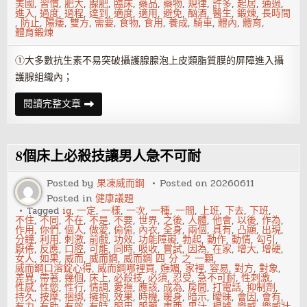
美國
,
習慣
,
肥大
,
腺肥
,
臨床
,
藥品
,
藥物
,
規律
,
許多
,
起居
,
通過
,
進入
,
過度
,
過程
,
達到
,
適度
,
適用
,
避免
,
酗酒
,
醫生
,
鍛煉
,
長時間
,
防止
,
陽痿
,
雙方
,
需要
,
食物
,
食用
,
養成
,
騎車
,
體內
,
體育
,
體育鍛煉
①大多數抗生素不易突破攝護腺腺泡上皮類脂質膜的屏障進入攝
護腺組織內；
棘
閱讀完整文章
手
的
攝
護
腺
8個床上必殺技讓男人急不可耐
發
炎
治
Posted by
果凍威而鋼
Posted on
20260611
療
Posted in
健康議題
Tagged
ig
,
一定
,
一樣
,
一次
,
一種
,
一間
,
上班
,
下去
,
下班
,
不住
,
不同
,
不在
,
不是
,
不要
,
世界
,
之後
,
人體
,
他會
,
以後
,
作為
,
作用
,
你們
,
個人
,
做愛
,
偷偷
,
內衣
,
全身
,
兩個
,
具有
,
凸顯
,
出現
,
分鐘
,
利用
,
刺激
,
前戲
,
功效
,
功能障礙
,
勃起
,
動作
,
動情
,
勾引
,
厭倦
,
反應
,
口腔
,
可能
,
同時
,
吸收
,
嘗試
,
因為
,
在家
,
增大
,
增硬
,
女人
,
如果
,
威而
,
威而鋼
,
威而鋼 四 分 之 一顆
,
威而鋼口溶錠心得
,
威而鋼哪裡買
,
嫵媚
,
家裡
,
容易
,
對方
,
對象
,
差異
,
帶著
,
幾個
,
床上
,
必殺技
,
必須
,
忍受
,
急不可耐
,
性刺激
,
性感
,
性慾
,
性行
,
情調
,
愛撫
,
應該
,
成為
,
房間
,
打電話
,
抑制劑
,
持久
,
按摩
,
捆綁
,
擁抱
,
效果
,
時機
,
暖身
,
暗示
,
曖昧
,
會因
,
會有
,
有力
,
有助
,
有效
,
有時
,
服用
,
服藥
,
東西
,
果汁
,
根據
,
樂威
,
樂威壯