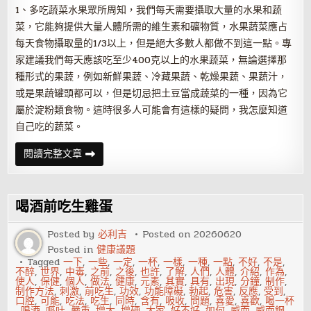
1、多吃蔬菜水果眾所周知，我們每天需要攝取大量的水果和蔬
菜，它能夠提供大量人體所需的維生素和礦物質，水果蔬菜應占
每天食物攝取量的1/3以上，但是絕大多數人都做不到這一點。專
家建議我們每天應該吃至少400克以上的水果蔬菜，無論選擇那
種形式的果蔬，例如新鮮果蔬、冷藏果蔬、乾燥果蔬、果蔬汁，
或是果蔬罐頭都可以，但是切忌把土豆當成蔬菜的一種，因為它
屬於淀粉類食物。這時很多人可能會有這樣的疑問，我怎麼知道
自己吃的蔬菜。
春
閱讀完整文章
節
飲
食：
多
吃
喝酒前吃生雞蛋
蔬
菜
水
Posted by
必利吉
Posted on
20260620
果
Posted in
健康議題
魚
肉
Tagged
一下
,
一些
,
一定
,
一杯
,
一樣
,
一種
,
一點
,
不好
,
不是
,
少
不醉
,
世界
,
中毒
,
之前
,
之後
,
也許
,
了解
,
人們
,
人體
,
介紹
,
作為
,
吃
使人
,
保健
,
個人
,
做法
,
健康
,
元素
,
其實
,
具有
,
出現
,
分鐘
,
制作
,
脂
制作方法
,
刺激
,
前吃生
,
功效
,
功能障礙
,
勃起
,
危害
,
反應
,
受到
,
肪
口腔
,
可能
,
吃法
,
吃生
,
同時
,
含有
,
吸收
,
問題
,
喜愛
,
喜歡
,
喝一杯
糖
,
喝酒
,
嘔吐
,
嚴重
,
增大
,
增硬
,
大家
,
好不好
,
如何
,
威而
,
威而鋼
,