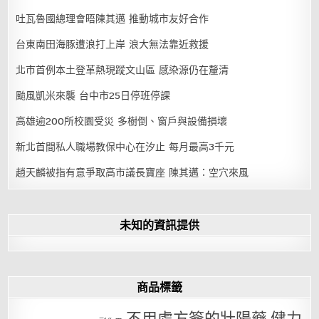
吐瓦魯國總理會晤陳其邁 推動城市友好合作
台東南田海豚遭浪打上岸 浪大無法靠近救援
北市首例本土登革熱現蹤文山區 感染源仍在釐清
颱風凱米來襲 台中市25日停班停課
高雄逾200所校園受災 多樹倒、窗戶與設備損壞
新北首間私人職場教保中心在汐止 每月最高3千元
趙天麟被指有意爭取高市議長寶座 陳其邁：空穴來風
未知的資訊提供
商品標籤
不用處方簽的壯陽藥
健力