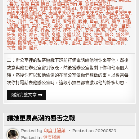
,
每天
,
泰國 果凍 購買
,
泰國果凍副作用
,
泰國果凍吃法
,
泰國果凍哪裡買
,
泰國果凍威而鋼ptt
,
泰國果凍威而鋼哪裡買
,
泰國果凍威而鋼心得
,
泰國果凍心得
,
泰國果凍成分
,
泰國果凍效果
,
活動
,
液態威購買
,
滑掉
,
激起
,
無所不在
,
無限
,
熱吻
,
狀況
,
玩轉
,
現在
,
用性
,
留到
,
當然
,
直接
,
看電視
,
眼神
,
睡前
,
私密
,
簡單
,
細胞
,
給他
,
維持
,
美好
,
美妙
,
老公
,
聰明
,
聲音
,
肌膚
,
肢體
,
背部
,
自動
,
草莓
,
藥物
,
處處
,
行為
,
表現
,
裡不
,
裡的
,
要性
,
親昵
,
觀看
,
觸碰
,
許多
,
認為
,
語言
,
調情
,
身體
,
身體狀況
,
輕松
,
輕輕
,
辦公
,
辦公室
,
這種
,
遊戲
,
運動
,
過去
,
那些
,
那種
,
那麼
,
開始
,
關系
,
陰莖
,
陽痿
,
隨時
,
隨時隨地
,
雙手
,
雙效
,
雙重
,
電視
,
電話
,
需要
,
靈魂
,
須有
,
食物
,
體位
,
體質
二：辦公室裡的私密遊戲下班前打個電話給他說你來等他，然後
故意與他在辦公室留到很晚，然後當辦公室隻剩下你和他兩個人
時，然後你可以和他偷偷的在辦公室做你們想做的事。以後當每
次你打電話去他辦公室時，這段小插曲都會激起他的許多幻想。
8
閱讀完整文章
個
床
上
必
殺
讓她更易高潮的唇舌之戰
技
讓
男
Posted by
印度壯陽藥
Posted on
20260529
人
Posted in
健康議題
急