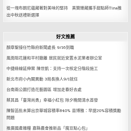
從一塊布朗尼蘊藏著對美味的堅持 美贊臻藏攜手甜點師Tina推
出中秋送禮新選擇
好文推薦
顏章聖接任竹縣府新聞處長 9/16到職
風雨阻花蓮和平村撤離 居民就近安置水泥業者辦公室
中捷綠線延伸案 陳世凱：支持一次核定分階段施工
新北市府小內閣異動 3局長換人9/1就任
台南兩公園打造花藝園區 增加走春好去處
蔡其昌「臺灣尚勇」幸福小紅包 除夕晚間清水首發
陳智菡批未算出京華城容積率840% 苗博雅：早提20%容積獎勵
問題
推廣國產雜糧 嘉縣農會推新品「魔豆點心包」