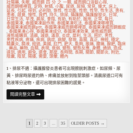
壯陽藥
,
失眠
,
威而鋼 四 分 之 一顆
,
威而鋼口溶錠心得
,
威而鋼哪裡買
,
定時
,
射精
,
小腹
,
尿道
,
尿頻
,
常見
,
幾大
,
床上
,
延長
,
引起
,
得到
,
必利勁
,
急性
,
性功能
,
性慾
,
性早
,
性生活
,
患有
,
患者
,
感覺
,
慢性
,
我們
,
持久
,
排尿
,
攝護腺
,
攝護腺發炎
,
日常
,
日常生活
,
早洩
,
晨尿
,
會陰
,
有助
,
有助於
,
服用
,
正常
,
每日
,
泰國果凍
,
泰國果凍副作用
,
泰國果凍吃法
,
泰國果凍哪裡買
,
泰國果凍威而鋼ptt
,
泰國果凍威而鋼哪裡買
,
泰國果凍威而鋼蝦皮
,
泰國果凍心得
,
泰國果凍成分
,
泰國果凍效果
,
液態威而鋼
,
液態威購買
,
清晨
,
減退
,
滿意
,
炎症
,
犀利
,
生活
,
用於
,
男性
,
男性疾病
,
疼痛
,
疾病
,
病症
,
病變
,
發現
,
直腸
,
真正
,
神經
,
穩定
,
精囊炎
,
精液
,
經過
,
美國
,
肛門
,
肥大
,
能夠
,
脹痛
,
腰痛
,
腺肥
,
臨床
,
藥品
,
藥物
,
血精
,
表現
,
衰弱
,
變態
,
變態反應
,
身體
,
通過
,
造成
,
達到
,
適用
,
避免
,
還會
,
那麼
,
長時間
,
長期
,
關節
,
關節炎
,
附近
,
陰囊
,
陰莖
,
陽痿
,
需要
,
頭暈
,
體內
1、排尿不適：攝護腺發炎患者可出現膀胱刺激症，如尿頻、尿
黃、排尿時尿道灼熱、疼痛並放射到陰莖頭部。清晨尿道口可有
粘液等分泌物，還可出現排尿困難的感覺。
攝
閱讀完整文章
護
腺
發
炎
有
些
文
什
1
2
3
...
35
OLDER POSTS →
麼
章
症