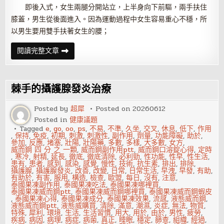
即後入式，女生兩腿分開站立，上半身向下前驅，兩手扶住
膝蓋，男生從後面進入。因為運動過程中女生容易重心不穩，所
以男生要用雙手扶著女生的腰；
你
閱讀完整文章
還
在
毫
無
創
棘手的攝護腺發炎治療
意
的
上
Posted by
超犀
Posted on
20260612
下、
Posted in
健康議題
前
後
Tagged
e
,
go
,
oo
,
ps
,
不易
,
不準
,
久坐
,
交叉
,
休息
,
低下
,
作用
抽
,
保持
,
免疫
,
初期
,
刺激
,
刺激性
,
副作用
,
劑量
,
功能障礙
,
助於
,
X？
參加
,
反應
,
堵塞
,
壯陽
,
壯陽藥
,
多數
,
多樣
,
大多數
,
女方
,
威而鋼 四 分 之 一顆
,
威而鋼副作用ptt
,
威而鋼口溶錠心得
,
定時
,
寒冷
,
射精
,
延長
,
徹底
,
徹底清除
,
必利勁
,
性功能
,
性早
,
性生活
,
患有
,
患者
,
感到
,
感染
,
感覺
,
慢性
,
技術
,
抗生素
,
排出
,
排除
,
攝護腺
,
攝護腺發炎
,
改善
,
改變
,
日常
,
日常生活
,
早洩
,
早發
,
有助
,
有助於
,
有害
,
服用
,
構造
,
檢查
,
歐盟
,
每日
,
沒有
,
注意
,
泰國果凍副作用
,
泰國果凍吃法
,
泰國果凍哪裡買
,
泰國果凍威而鋼ptt
,
泰國果凍威而鋼哪裡買
,
泰國果凍威而鋼蝦皮
,
泰國果凍心得
,
泰國果凍成分
,
泰國果凍效果
,
流感
,
液態威而鋼
,
液態威而鋼ptt
,
液態威購買
,
清除
,
滿意
,
潮濕
,
炎症
,
無法
,
物質
,
特殊
,
犀利
,
環境
,
生活
,
生活習慣
,
用大
,
用於
,
由於
,
男性
,
疲勞
,
疾病
,
病因
,
病理
,
病症
,
病菌
,
真正
,
睡眠
,
穩定
,
篩查
,
組織
,
經過
,