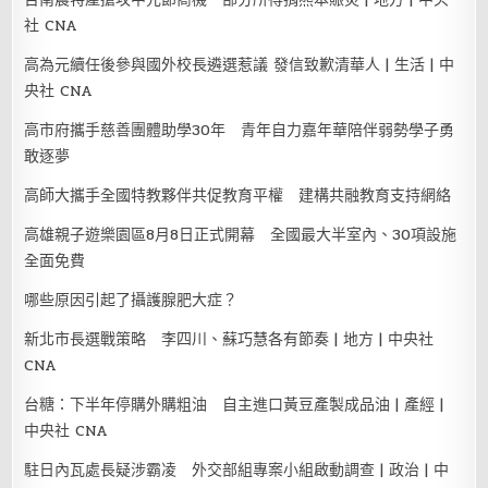
社 CNA
高為元續任後參與國外校長遴選惹議 發信致歉清華人 | 生活 | 中
央社 CNA
高市府攜手慈善團體助學30年 青年自力嘉年華陪伴弱勢學子勇
敢逐夢
高師大攜手全國特教夥伴共促教育平權 建構共融教育支持網絡
高雄親子遊樂園區8月8日正式開幕 全國最大半室內、30項設施
全面免費
哪些原因引起了攝護腺肥大症？
新北市長選戰策略 李四川、蘇巧慧各有節奏 | 地方 | 中央社
CNA
台糖：下半年停購外購粗油 自主進口黃豆產製成品油 | 產經 |
中央社 CNA
駐日內瓦處長疑涉霸凌 外交部組專案小組啟動調查 | 政治 | 中