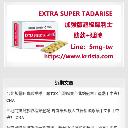
狀
分
頁
近期文章
台北永豐旺寶職業隊 奪T3X台灣聯賽台北站冠軍 | 運動 | 中央社
CNA
三地門排灣族收穫祭登場 周春米與族人共舞祈願永續 | 文化 | 中
央社 CNA
台南農特產搶攻中元節商機 部分所得捐熊本賑災 | 地方 | 中央