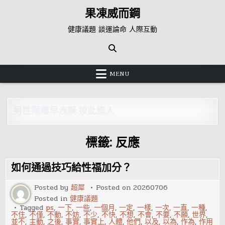
Skip
果凍威而鋼
to
content
健康議題 談運論命 人際互動
MENU
男性陽痿早洩藥:按此進入
標籤:
反應
如何通過技巧給性福加分？
Posted by
超犀
Posted on
20260706
Posted in
健康議題
Tagged
ps
,
一下
,
一些
,
一個月
,
一定
,
一樣
,
一次
,
一直
,
一種
,
不住
,
不僅
,
不動
,
不妨
,
不少
,
不快
,
不想
,
不會
,
不要
,
不願
,
世界
,
並不
,
主動
,
之後
,
事實
,
事實上
,
人體
,
他們
,
以及
,
以為
,
作為
,
作用