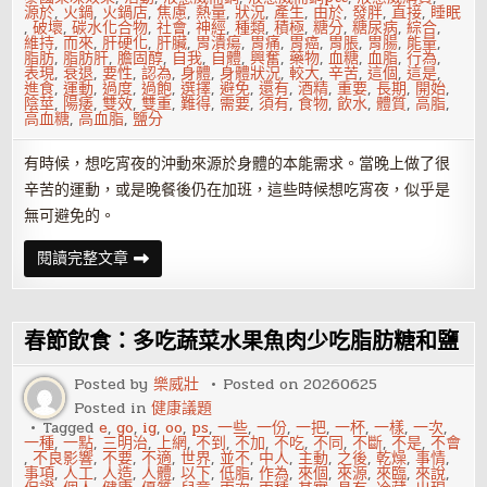
源於
,
火鍋
,
火鍋店
,
焦慮
,
熱量
,
狀況
,
產生
,
由於
,
發胖
,
直接
,
睡眠
,
破壞
,
碳水化合物
,
社會
,
神經
,
種類
,
積極
,
糖分
,
糖尿病
,
綜合
,
維持
,
而來
,
肝硬化
,
肝臟
,
胃潰瘍
,
胃痛
,
胃癌
,
胃脹
,
胃腸
,
能量
,
脂肪
,
脂肪肝
,
膽固醇
,
自我
,
自體
,
興奮
,
藥物
,
血糖
,
血脂
,
行為
,
表現
,
衰退
,
要性
,
認為
,
身體
,
身體狀況
,
較大
,
辛苦
,
這個
,
這是
,
進食
,
運動
,
過度
,
過飽
,
選擇
,
避免
,
還有
,
酒精
,
重要
,
長期
,
開始
,
陰莖
,
陽痿
,
雙效
,
雙重
,
難得
,
需要
,
須有
,
食物
,
飲水
,
體質
,
高脂
,
高血糖
,
高血脂
,
鹽分
有時候，想吃宵夜的沖動來源於身體的本能需求。當晚上做了很
辛苦的運動，或是晚餐後仍在加班，這些時候想吃宵夜，似乎是
無可避免的。
吃
閱讀完整文章
宵
夜
會
發
胖
春節飲食：多吃蔬菜水果魚肉少吃脂肪糖和鹽
嗎？
吃
宵
Posted by
樂威壯
Posted on
20260625
夜
Posted in
健康議題
的
危
Tagged
e
,
go
,
ig
,
oo
,
ps
,
一些
,
一份
,
一把
,
一杯
,
一樣
,
一次
,
害
一種
,
一點
,
三明治
,
上網
,
不到
,
不加
,
不吃
,
不同
,
不斷
,
不是
,
不會
,
不良影響
,
不要
,
不適
,
世界
,
並不
,
中人
,
主動
,
之後
,
乾燥
,
事情
,
事項
,
人工
,
人造
,
人體
,
以下
,
低脂
,
作為
,
來個
,
來源
,
來臨
,
來說
,