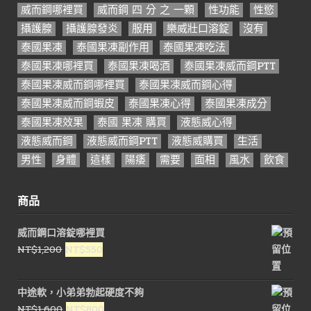
威而鋼哪裡買
威而鋼 四 分 之 一顆
性功能
性慾
攝護腺
攝護腺發炎
服用
樂威壯口溶錠
沒有
泰國果凍
泰國果凍副作用
泰國果凍吃法
泰國果凍哪裡買
泰國果凍喝酒
泰國果凍威而鋼PTT
泰國果凍威而鋼哪裡買
泰國果凍威而鋼心得
泰國果凍威而鋼蝦皮
泰國果凍心得
泰國果凍成分
泰國果凍效果
泰國 果凍 購買
液態威心得
液態威而鋼
液態威而鋼PTT
液態威購買
生活
男性
身體
這樣
陽痿
需要
面相
風水
飲食
商品
威而鋼口溶錠哪裡買
原
目
NT$
1,200
NT$
550
始
前
價
價
中途軟，小弟弟勃起硬度不夠
格：
格：
原
目
NT$
1,600
NT$
800