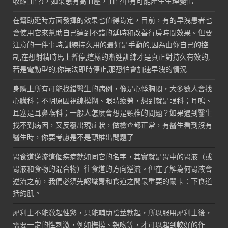
收縮血管)，如果患有高血壓，血管中有可能產生生理變化
在幫助延時方面發揮的效果也值得肯定，目前，有的早洩患者也
會使用它來幫助自己達到不錯的延時和改善行房時間效果。但要
注意的一件事時,訓練持久用的最好是手動的,因為由你自己的控
制,在想射精時馬上暫停,這樣的漸進訓練才是真正對持久有效的,
若是電動型的,你無法即時停止,那恐怕會加速早洩的情況
身體上所有可能找錯醫生的病例，像是心悸胸悶，大多數人會找
心臟科；不明原因視線模糊、眼睛疲勞，想到就是眼科；耳鳴、
耳塞是耳鼻喉科；一般人怎麼會想是頸椎的問題？如果遇到醫生
找不到病因，又反覆出現症狀，做檢查都正常，有醫生看到沒有
醫生時，你要考慮是不是頸椎出問題了
胃食道逆流這個疾病就如同它的名字，其實就是胃中的胃液（或
胃液和食物的混合物）往食道的方向逆流。但在了解為何胃液會
逆流之前，我們必須先認識胃和食道之間最重要的關卡：下食道
括約肌。
犀利士不能激起性慾，只能輔助陰莖勃起，所以服用犀利士後，
需要一定的性刺激，例如撫摸、親吻等，才可以起到較好的作