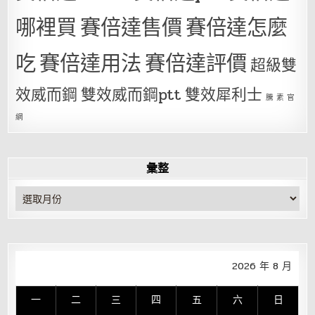
哪裡買
賽倍達售價
賽倍達怎麼
吃
賽倍達用法
賽倍達評價
超級雙
效威而鋼
雙效威而鋼ptt
雙效犀利士
騰 素 官
網
彙整
彙
整
2026 年 8 月
一
二
三
四
五
六
日