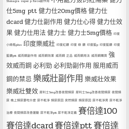
Stenagra
super p force副作用
仕5mg ptt
健力仕20mg價格
健力仕
dcard
健力仕副作用
健力仕心得
健力仕效
果
健力仕用法
健力士
健力士5mg價格
印度
印度樂威壯
小綠瓶plus
印度紅鑽
印度 綠 鑽
印度藍p
印度藍鑽
印度
強
藍鑽ptt
威而鋼副作用
威而鋼效果
威而鋼 正品
威而鋼用法
威而鋼購買
效威而鋼
必利勁
必利勁副作用
服用威而
樂威壯副作用
鋼的禁忌
樂威壯效果
樂威壯雙效
犀利士5mg改善夜間頻尿
犀利士5mg改善夜間頻尿 夜間頻
尿 晚上頻尿要吃什麼 尿不乾淨 頻尿原因 突然頻尿 頻尿原因 尿不乾淨男 尿不乾淨
賽倍達100
治療 夜間頻尿改善運動 尿不乾淨ptt 尿不乾淨定義
賽倍達dcard
賽倍達ptt
賽倍達