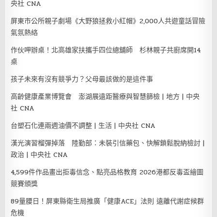
央社 CNA
屏東市公所親子劇場《大野狼拯救小紅帽》2,000人共遊童話冒險
氣氛熱絡
作伙呷辦桌！北高雄家扶攜手四位總舖師 杉林親子共廚席開14
桌
孩子未來有沒有競爭力？父母最該做的是這件事
高齡健康產業博覽會 澎湖展遠距醫療與智慧篩檢 | 地方 | 中央
社 CNA
台塑石化連兩週油價不調整 | 生活 | 中央社 CNA
漢光演習榴彈掉落 陸勤部：未裝引信藥包、快解鎖鬆脫納檢討 |
政治 | 中央社 CNA
4,599件作品畫出拒毒信念、點亮品格教育 2026港都反毒盃繪圖
競賽頒獎
89量腰日！屏東縣衛生局推廣「健康ACE」法則 遠離代謝症候群
危機