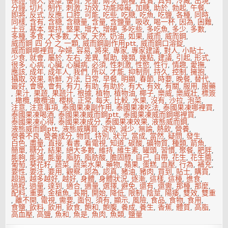
保證
,
個人
,
健康
,
優質
,
兒童
,
兩次
,
兩種
,
其實
,
具有
,
冷藏
,
出現
,
分鐘
,
切片
,
制作
,
刺激
,
功效
,
功能障礙
,
加糖
,
助於
,
勃起
,
午餐
,
即將
,
反式
,
反應
,
口腔
,
可能
,
吃些
,
吃糖
,
吃魚
,
吃鹽
,
各種
,
同時
,
同樣
,
含有
,
含糖
,
含糖量
,
含量
,
含鹽量
,
吸收
,
喝一杯
,
因為
,
困難
,
土豆
,
基本
,
堅持
,
堅果
,
增大
,
增硬
,
多吃些
,
多吃魚
,
多少
,
多數
,
多種
,
多食
,
大多數
,
大家
,
天然
,
奶油
,
如果
,
威而
,
威而鋼
,
威而鋼 四 分 之 一顆
,
威而鋼副作用ptt
,
威而鋼口溶錠
,
威而鋼哪裡買
,
孕婦
,
容易
,
將來
,
專家
,
專家建議
,
對人
,
小貼士
,
少食
,
就會
,
屬於
,
左右
,
差異
,
幫助
,
幾類
,
幾點
,
建議
,
引起
,
形式
,
很多
,
心病
,
心臟
,
心臟病
,
必須
,
性刺激
,
性慾
,
性行
,
情趣
,
愛撫
,
應該
,
成年
,
成年人
,
我們
,
所以
,
才能
,
抑制劑
,
持久
,
控制
,
擁抱
,
攝取
,
效果
,
新鮮
,
方法
,
日常
,
早餐
,
明顯
,
春節
,
時要
,
晚餐
,
替代
,
最好
,
會導
,
會有
,
有力
,
有助
,
有助於
,
有大
,
有效
,
有關
,
服用
,
服藥
,
果汁
,
果蔬
,
果蔬汁
,
根據
,
植物
,
植物油
,
椰子
,
樂威
,
樂威壯
,
標簽
,
橄欖
,
橄欖油
,
櫻桃
,
正常
,
每天
,
比較
,
水果
,
沒有
,
沙拉
,
泡菜
,
注意
,
注意事項
,
泰國果凍副作用
,
泰國果凍吃法
,
泰國果凍哪裡買
,
泰國果凍喝酒
,
泰國果凍威而鋼ptt
,
泰國果凍威而鋼哪裡買
,
泰國果凍心得
,
泰國果凍成分
,
泰國果凍效果
,
液態威而鋼
,
液態威而鋼ptt
,
液態威購買
,
淀粉
,
減少
,
無論
,
熱飲
,
營養
,
營養不良
,
營養成分
,
物質
,
特別
,
狀況
,
當成
,
當然
,
疑問
,
發生
,
白色
,
盡量
,
直接
,
看書
,
看電視
,
知道
,
碳酸
,
礦物質
,
種類
,
箭魚
,
簡單
,
糖分
,
結果
,
絕大多數
,
維持
,
維生素
,
罐頭
,
習慣
,
聚餐
,
肥胖
,
能夠
,
能減
,
能量
,
脂肪
,
脂肪酸
,
膽固醇
,
自己
,
自帶
,
花生
,
花生醬
,
葡萄
,
葵花籽
,
蔬菜
,
蔬菜水果
,
藥物
,
蘋果
,
蛋糕
,
血壓
,
行為
,
補充
,
要性
,
要注
,
要用
,
觀察
,
認為
,
認真
,
豬油
,
豬肉
,
買到
,
貼士
,
購買
,
超過
,
越多越好
,
越好
,
身體
,
身體狀況
,
逐漸
,
這樣
,
這種
,
進食
,
過程
,
過量
,
達到
,
適合
,
適量
,
選擇
,
避免
,
還有
,
還需
,
那種
,
那麼
,
配料
,
重要
,
金槍魚
,
長期
,
開始
,
降低
,
限制
,
陰莖
,
陽痿
,
雙效
,
雙重
,
離不開
,
電視
,
需要
,
面包
,
須有
,
顯示
,
風險
,
食品
,
食物
,
食用
,
食鹽
,
飲料
,
飲用
,
飲食
,
飽和
,
飽腹
,
養成
,
養生
,
香蕉
,
體質
,
高脂
,
高血壓
,
高鹽
,
魚和
,
魚是
,
魚肉
,
魚類
,
鹽量