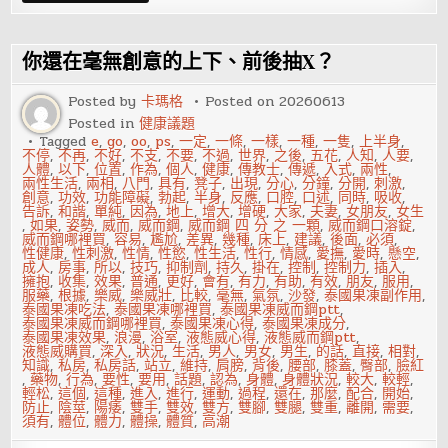
前
吃
生
雞
你還在毫無創意的上下、前後抽X？
蛋
Posted by
卡瑪格
Posted on
20260613
Posted in
健康議題
Tagged
e
,
go
,
oo
,
ps
,
一定
,
一條
,
一樣
,
一種
,
一隻
,
上半身
,
不停
,
不再
,
不好
,
不支
,
不要
,
不過
,
世界
,
之後
,
五花
,
人知
,
人要
,
人體
,
以下
,
位置
,
作為
,
個人
,
健康
,
傳教士
,
傳遞
,
入式
,
兩性
,
兩性生活
,
兩相
,
八門
,
具有
,
凳子
,
出現
,
分心
,
分鐘
,
分開
,
刺激
,
創意
,
功效
,
功能障礙
,
勃起
,
半身
,
反應
,
口腔
,
口述
,
同時
,
吸收
,
告訴
,
和諧
,
單純
,
因為
,
地上
,
增大
,
增硬
,
大家
,
夫妻
,
女朋友
,
女生
,
如果
,
姿勢
,
威而
,
威而鋼
,
威而鋼 四 分 之 一顆
,
威而鋼口溶錠
,
威而鋼哪裡買
,
容易
,
尷尬
,
差異
,
幾種
,
床上
,
建議
,
後面
,
必須
,
性健康
,
性刺激
,
性情
,
性慾
,
性生活
,
性行
,
情感
,
愛撫
,
愛時
,
懸空
,
成人
,
房事
,
所以
,
技巧
,
抑制劑
,
持久
,
掛在
,
控制
,
控制力
,
插入
,
擁抱
,
收集
,
效果
,
普通
,
更好
,
會有
,
有力
,
有助
,
有效
,
朋友
,
服用
,
服藥
,
根據
,
樂威
,
樂威壯
,
比較
,
毫無
,
氣氛
,
沙發
,
泰國果凍副作用
,
泰國果凍吃法
,
泰國果凍哪裡買
,
泰國果凍威而鋼ptt
,
泰國果凍威而鋼哪裡買
,
泰國果凍心得
,
泰國果凍成分
,
泰國果凍效果
,
浪漫
,
浴室
,
液態威心得
,
液態威而鋼ptt
,
液態威購買
,
深入
,
狀況
,
生活
,
男人
,
男女
,
男生
,
的話
,
直接
,
相對
,
知識
,
私房
,
私房話
,
站立
,
維持
,
肩膀
,
背後
,
腰部
,
膝蓋
,
臀部
,
臉紅
,
藥物
,
行為
,
要性
,
要用
,
話題
,
認為
,
身體
,
身體狀況
,
較大
,
較輕
,
輕松
,
這個
,
這種
,
進入
,
進行
,
運動
,
過程
,
還在
,
那麼
,
配合
,
開始
,
防止
,
陰莖
,
陽痿
,
雙手
,
雙效
,
雙方
,
雙腳
,
雙腿
,
雙重
,
離開
,
需要
,
須有
,
體位
,
體力
,
體操
,
體質
,
高潮