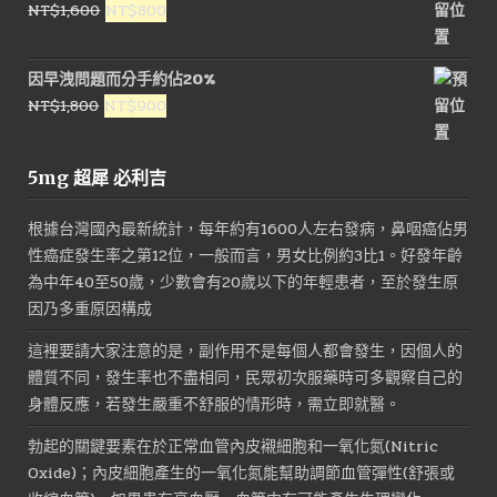
原
目
NT$
1,600
NT$
800
始
前
價
價
因早洩問題而分手約佔20%
格：
格：
原
目
NT$
1,800
NT$
900
NT$1,600。
NT$800。
始
前
價
價
5mg 超犀 必利吉
格：
格：
NT$1,800。
NT$900。
根據台灣國內最新統計，每年約有1600人左右發病，鼻咽癌佔男
性癌症發生率之第12位，一般而言，男女比例約3比1。好發年齡
為中年40至50歲，少數會有20歲以下的年輕患者，至於發生原
因乃多重原因構成
這裡要請大家注意的是，副作用不是每個人都會發生，因個人的
體質不同，發生率也不盡相同，民眾初次服藥時可多觀察自己的
身體反應，若發生嚴重不舒服的情形時，需立即就醫。
勃起的關鍵要素在於正常血管內皮襯細胞和一氧化氮(Nitric
Oxide)；內皮細胞產生的一氧化氮能幫助調節血管彈性(舒張或