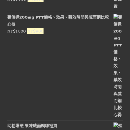
NT$1,200。
NT$550。
始
前
價
價
賽倍達200mg PTT價格、效果、藥效時間與威而鋼比較
格：
格：
心得
NT$1,600。
NT$800。
原
目
NT$
1,800
NT$
900
始
前
價
價
格：
格：
NT$1,800。
NT$900。
助勃增硬 果凍威而鋼哪裡買