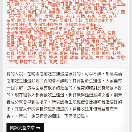
和
威而鋼 四 分 之 一顆
,
威而鋼口溶錠
,
威而鋼哪裡買
,
容易
,
寄生蟲
鹽
,
對人
,
對於
,
就會
,
差異
,
帶菌
,
引起
,
很多
,
必須
,
性刺激
,
性慾
,
性行
,
愛撫
,
我們
,
所以
,
抑制劑
,
持久
,
損害
,
擁抱
,
效果
,
方法
,
方面
,
是不是
,
時候
,
最佳
,
會導
,
會有
,
有力
,
有助
,
有害
,
有效
,
有時
,
有著
,
服用
,
服藥
,
根據
,
樂威
,
樂威壯
,
比較
,
泰國果凍副作用
,
泰國果凍吃法
,
泰國果凍哪裡買
,
泰國果凍威而鋼ptt
,
泰國果凍威而鋼哪裡買
,
泰國果凍心得
,
泰國果凍成分
,
泰國果凍效果
,
液態威而鋼ptt
,
液態威購買
,
減退
,
煮熟
,
營養
,
營養元素
,
營養成分
,
物質
,
狀況
,
現在
,
生吃
,
生蟲
,
用上
,
由於
,
男性
,
疾病
,
白質
,
直接
,
真的
,
知識
,
知道
,
破壞
,
確實
,
神經
,
種吃
,
細菌
,
經常
,
維持
,
腸道
,
藥物
,
蛋白質
,
蛋黃
,
行為
,
補充
,
裡面
,
要性
,
覺得
,
詳細
,
認為
,
認識
,
豐富
,
身體
,
身體健康
,
身體狀況
,
這個
,
這樣
,
這種
,
這裡
,
通過
,
選擇
,
還是
,
還有
,
還能
,
那麼
,
酸奶
,
錯誤
,
開始
,
關注
,
陰莖
,
陽痿
,
雙效
,
雙重
,
雞蛋
,
雞蛋黃
,
需要
,
須有
,
食慾
,
食物
,
食物中毒
,
食用
,
養成
,
體質
有的人說，在喝酒之前吃生雞蛋是很好的，可以不醉，那麼喝酒
之前吃生雞蛋好嗎？真的會不醉嗎？其實對於生雞蛋，大家要有
一個了解，這裡面是有很多的細菌的，經常的吃對於身體是不好
的。現在很多人都喜歡吃生雞蛋，也許覺得雞蛋煮熟之後，則營
養成分就會早到破壞了，所以認為生吃雞蛋會比熟吃雞蛋要好的
多，其實人們的這種認識是錯誤的，這種吃法非但無益反而有
害，，所以一定要經常的關注一下保健知識。
喝
閱讀完整文章
酒