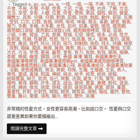
不
Tagged
e
,
go
,
oo
,
ps
,
q
,
一樣
,
一語
,
一項
,
不再
,
不同
,
不幸
,
可
不會
,
不用
,
不管
,
不舉
,
世界
,
之前
,
之後
,
之戰
,
也許
,
了解
,
交合
,
耐
交法
,
享受
,
享有
,
人體
,
位置
,
你會
,
使用
,
來說
,
個性
,
做到
,
做愛
,
傳教士
,
具有
,
分鐘
,
分類
,
刺激
,
前戲
,
功效
,
勃起
,
動作
,
卻是
,
反應
,
受到
,
口交
,
口腔
,
各個
,
同時
,
吸收
,
味蕾
,
唇舌
,
喜歡
,
器官
,
報告
,
壓力
,
多數
,
多種
,
大多數
,
女性
,
如何
,
如果
,
姿勢
,
威而
,
威而鋼
,
威而鋼口溶錠
,
威而鋼口溶錠心得
,
威而鋼哪裡買
,
學習
,
容易
,
小姐
,
少數
,
就是
,
工具
,
差異
,
常規
,
引發
,
彈性
,
很多
,
必須
,
性交
,
性刺激
,
性器
,
性器官
,
性慾
,
性行
,
性高潮
,
情人
,
愛撫
,
愛的
,
感覺
,
態度
,
應該
,
我們
,
所以
,
找到
,
技巧
,
抑制劑
,
抱怨
,
持久
,
持續
,
按摩
,
控制
,
描繪
,
描述
,
撫摸
,
擁抱
,
擁有
,
擔心
,
效果
,
效率
,
整個
,
文章
,
方式
,
方法
,
早洩
,
更易
,
最常
,
會有
,
有力
,
有助
,
有效
,
服用
,
服藥
,
柔軟
,
根據
,
機會
,
歸類
,
沒有
,
泰國 果凍 購買
,
泰國果凍吃法
,
泰國果凍哪裡買
,
泰國果凍威而鋼ptt
,
泰國果凍威而鋼哪裡買
,
泰國果凍威而鋼心得
,
泰國果凍心得
,
泰國果凍成分
,
泰國果凍效果
,
活動
,
液態威購買
,
無法
,
無窮
,
特殊
,
生殖
,
生殖器
,
生氣
,
男人
,
男性
,
當成
,
直接
,
知識
,
神經
,
結合
,
給予
,
經常
,
經過
,
經驗
,
經驗豐富
,
缺乏
,
肌肉
,
自己
,
興奮
,
舌頭
,
處女
,
行為
,
要性
,
規律
,
親吻
,
覺得
,
觀察
,
許多
,
語言
,
說出
,
變得
,
豐富
,
身體
,
輕松
,
這是
,
這樣
,
通過
,
進攻
,
過度
,
過程
,
達到
,
達到高潮
,
適當
,
還是
,
重要
,
重要性
,
針對
,
針對性
,
開始
,
開胃
,
開胃菜
,
限制
,
階段
,
雖然
,
雙效
,
雙重
,
難以
,
需要
,
須有
,
顯示
,
體位
,
體外
,
高潮
非常規的性愛方式，女性更容易高潮，比如說口交。 性愛與口交
感覺差異如果你要描繪出…
讓
閱讀完整文章
她
更