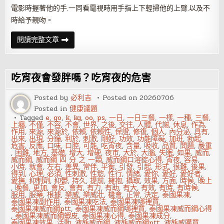
電影時握著他的手.一同看電視時用手指上下輕掃他的上臂.以及不
時給予親吻。
如
閱讀完整文章
何
通
過
技
巧
吃宵夜會發胖嗎？吃宵夜的危害
給
性
福
Posted by
必利吉
Posted on
20260706
加
Posted in
健康議題
分？
Tagged
e
,
go
,
k
,
kg
,
oo
,
ps
,
一日
,
一日三餐
,
一樣
,
一種
,
三餐
,
上癮
,
不僅
,
不容
,
不會
,
世界
,
之後
,
交往
,
人體
,
代謝
,
休息
,
作為
,
作用
,
來源
,
來源於
,
依賴
,
依賴性
,
保證
,
修復
,
個人
,
內分泌
,
具有
,
出來
,
出現
,
分鐘
,
利於
,
刺激
,
剛好
,
功效
,
功能障礙
,
加班
,
勃起
,
危害
,
反應
,
口味
,
口腔
,
可能
,
吃宵夜
,
含量
,
吸收
,
品質
,
問題
,
嚴重
,
困難
,
地方
,
基礎
,
增大
,
增硬
,
夜市
,
大於
,
大腦
,
失眠
,
如果
,
威而
,
威而鋼
,
威而鋼 四 分 之 一顆
,
威而鋼口溶錠心得
,
宵夜
,
容易
,
小時
,
就會
,
左右
,
差異
,
常伴
,
平衡
,
引發
,
引起
,
形式
,
很難
,
後果
,
得到
,
心理
,
必須
,
性刺激
,
性慾
,
性行
,
情緒
,
愛你
,
愛好
,
愛好者
,
愛撫
,
抑制劑
,
抑鬱
,
持久
,
提前
,
擁抱
,
攝取
,
效果
,
方面
,
時候
,
晚上
,
晚餐
,
更加
,
會反
,
會有
,
有力
,
有助
,
有大
,
有效
,
有時
,
有時候
,
服用
,
服藥
,
根據
,
樂威
,
樂威壯
,
機會
,
正常
,
決定
,
泰國果凍
,
泰國果凍副作用
,
泰國果凍吃法
,
泰國果凍哪裡買
,
泰國果凍威而鋼ptt
,
泰國果凍威而鋼哪裡買
,
泰國果凍威而鋼心得
,
泰國果凍威而鋼蝦皮
,
泰國果凍心得
,
泰國果凍成分
,
泰國果凍效果
,
活動
,
液態威而鋼
,
液態威而鋼ptt
,
液態威購買
,