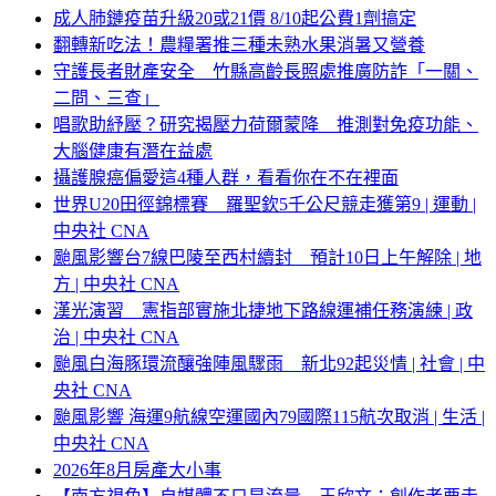
成人肺鏈疫苗升級20或21價 8/10起公費1劑搞定
翻轉新吃法！農糧署推三種未熟水果消暑又營養
守護長者財產安全 竹縣高齡長照處推廣防詐「一關、
二問、三查」
唱歌助紓壓？研究揭壓力荷爾蒙降 推測對免疫功能、
大腦健康有潛在益處
攝護腺癌偏愛這4種人群，看看你在不在裡面
世界U20田徑錦標賽 羅聖欽5千公尺競走獲第9 | 運動 |
中央社 CNA
颱風影響台7線巴陵至西村續封 預計10日上午解除 | 地
方 | 中央社 CNA
漢光演習 憲指部實施北捷地下路線運補任務演練 | 政
治 | 中央社 CNA
颱風白海豚環流釀強陣風驟雨 新北92起災情 | 社會 | 中
央社 CNA
颱風影響 海運9航線空運國內79國際115航次取消 | 生活 |
中央社 CNA
2026年8月房產大小事