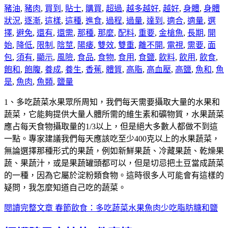
豬油
,
豬肉
,
買到
,
貼士
,
購買
,
超過
,
越多越好
,
越好
,
身體
,
身體
狀況
,
逐漸
,
這樣
,
這種
,
進食
,
過程
,
過量
,
達到
,
適合
,
適量
,
選
擇
,
避免
,
還有
,
還需
,
那種
,
那麼
,
配料
,
重要
,
金槍魚
,
長期
,
開
始
,
降低
,
限制
,
陰莖
,
陽痿
,
雙效
,
雙重
,
離不開
,
電視
,
需要
,
面
包
,
須有
,
顯示
,
風險
,
食品
,
食物
,
食用
,
食鹽
,
飲料
,
飲用
,
飲食
,
飽和
,
飽腹
,
養成
,
養生
,
香蕉
,
體質
,
高脂
,
高血壓
,
高鹽
,
魚和
,
魚
是
,
魚肉
,
魚類
,
鹽量
1、多吃蔬菜水果眾所周知，我們每天需要攝取大量的水果和
蔬菜，它能夠提供大量人體所需的維生素和礦物質，水果蔬菜
應占每天食物攝取量的1/3以上，但是絕大多數人都做不到這
一點。專家建議我們每天應該吃至少400克以上的水果蔬菜，
無論選擇那種形式的果蔬，例如新鮮果蔬、冷藏果蔬、乾燥果
蔬、果蔬汁，或是果蔬罐頭都可以，但是切忌把土豆當成蔬菜
的一種，因為它屬於淀粉類食物。這時很多人可能會有這樣的
疑問，我怎麼知道自己吃的蔬菜。
閱讀完整文章
春節飲食：多吃蔬菜水果魚肉少吃脂肪糖和鹽