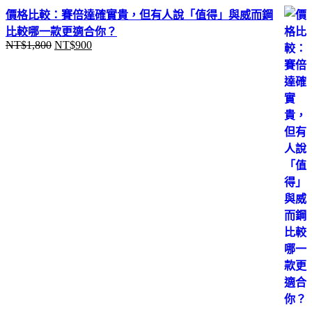
價格比較：賽倍達確實貴，但有人說「值得」與威而鋼
比較哪一款更適合你？
NT$
1,800
NT$
900
原
目
始
前
價
價
格：
格：
NT$1,800。
NT$900。