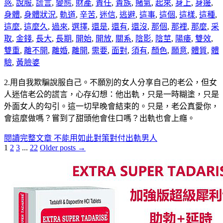
惑
,
說服
,
謊言
,
變態
,
財產
,
責任
,
貴族
,
賭氣
,
起來
,
身上
,
身邊
,
身體
,
身體狀況
,
軌道
,
辛苦
,
迷信
,
逃避
,
這事
,
這個
,
這樣
,
這種
,
這麼
,
這麼久
,
過來
,
選擇
,
還是
,
還有
,
還沒
,
那個
,
那裡
,
那麼
,
采
取
,
金錢
,
長大
,
長期
,
開始
,
開放
,
關系
,
陰影
,
陰莖
,
陽痿
,
雙效
,
雙重
,
離不開
,
離婚
,
離開
,
需要
,
面對
,
須有
,
顏色
,
願意
,
體質
,
體
驗
,
黃臉婆
2.用自我欺騙說服自己。不願別的女人分享自己的老公，但女
人迷信老公的謊言，心存幻想：他出軌，只是一時糊塗，只是
外面女人的勾引。這一切早晚會結束的。只是，老公真愛你，
會這麼做嗎？嘗到了甜頭他會住口嗎？出軌也會上癮。
閱讀完整文章
不能用如此對策對付出軌男人
1
2
3
...
22
Older posts →
文
章
分
頁