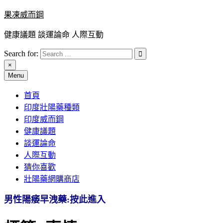
Skip
果凍威而鋼
to
content
健康議題 談運論命 人際互動
Search for:
×
Menu
首頁
印度壯陽藥種類
印度威而鋼
健康議題
談運論命
人際互動
猜你喜歡
壯陽藥網購商店
男性陽痿早洩藥:按此進入