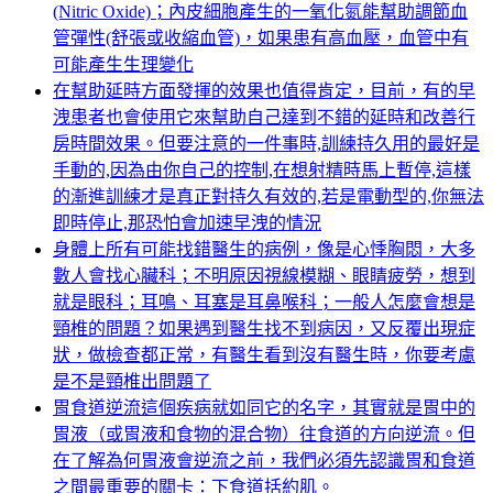
(Nitric Oxide)；內皮細胞產生的一氧化氮能幫助調節血
管彈性(舒張或收縮血管)，如果患有高血壓，血管中有
可能產生生理變化
在幫助延時方面發揮的效果也值得肯定，目前，有的早
洩患者也會使用它來幫助自己達到不錯的延時和改善行
房時間效果。但要注意的一件事時,訓練持久用的最好是
手動的,因為由你自己的控制,在想射精時馬上暫停,這樣
的漸進訓練才是真正對持久有效的,若是電動型的,你無法
即時停止,那恐怕會加速早洩的情況
身體上所有可能找錯醫生的病例，像是心悸胸悶，大多
數人會找心臟科；不明原因視線模糊、眼睛疲勞，想到
就是眼科；耳鳴、耳塞是耳鼻喉科；一般人怎麼會想是
頸椎的問題？如果遇到醫生找不到病因，又反覆出現症
狀，做檢查都正常，有醫生看到沒有醫生時，你要考慮
是不是頸椎出問題了
胃食道逆流這個疾病就如同它的名字，其實就是胃中的
胃液（或胃液和食物的混合物）往食道的方向逆流。但
在了解為何胃液會逆流之前，我們必須先認識胃和食道
之間最重要的關卡：下食道括約肌。