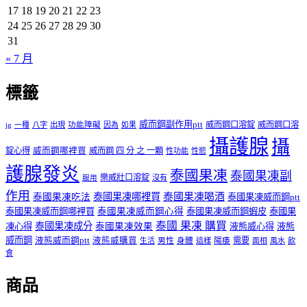
17
18
19
20
21
22
23
24
25
26
27
28
29
30
31
« 7 月
標籤
威而鋼副作用ptt
威而鋼口溶錠
威而鋼口溶
ig
一種
八字
出現
功能障礙
因為
如果
攝護腺
攝
錠心得
威而鋼哪裡買
威而鋼 四 分 之 一顆
性功能
性慾
護腺發炎
泰國果凍
泰國果凍副
樂威壯口溶錠
沒有
服用
作用
泰國果凍哪裡買
泰國果凍喝酒
泰國果凍吃法
泰國果凍威而鋼ptt
泰國果凍威而鋼哪裡買
泰國果凍威而鋼心得
泰國果凍威而鋼蝦皮
泰國果
泰國 果凍 購買
泰國果凍成分
凍心得
泰國果凍效果
液態威心得
液態
威而鋼
液態威而鋼ptt
液態威購買
男性
陽痿
需要
生活
身體
這樣
面相
風水
飲
食
商品