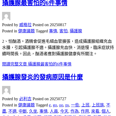
攝護腺最害怕的6件事情
Posted by
威格拉
Posted on
20250817
Posted in
健康議題
Tagged
事情
,
害怕
,
攝護腺
2、怕酗酒。酒精會促進毛細血管擴張，造成攝護腺組織充血
水腫，引起攝護腺不適。攝護腺充血快、消退慢，臨床症狀持
續時間長。因此，酗酒者應對攝護腺健康有所關注。
閱讀完整文章
攝護腺最害怕的6件事情
攝護腺發炎的發病原因是什麼
Posted by
必利吉
Posted on
20250727
Posted in
健康議題
Tagged
e
,
go
,
oo
,
ps
,
一些
,
上班
,
上班族
,
不
盡
,
不適
,
中斷
,
久坐
,
事情
,
人員
,
今天
,
作為
,
作用
,
來看
,
個人
,