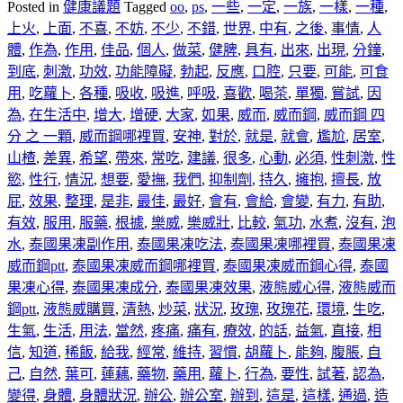
Posted in
健康議題
Tagged
oo
,
ps
,
一些
,
一定
,
一族
,
一樣
,
一種
,
上火
,
上面
,
不喜
,
不妨
,
不少
,
不錯
,
世界
,
中有
,
之後
,
事情
,
人
體
,
作為
,
作用
,
佳品
,
個人
,
做菜
,
健脾
,
具有
,
出來
,
出現
,
分鐘
,
到底
,
刺激
,
功效
,
功能障礙
,
勃起
,
反應
,
口腔
,
只要
,
可能
,
可食
用
,
吃蘿卜
,
各種
,
吸收
,
吸進
,
呼吸
,
喜歡
,
喝茶
,
單獨
,
嘗試
,
因
為
,
在生活中
,
增大
,
增硬
,
大家
,
如果
,
威而
,
威而鋼
,
威而鋼 四
分 之 一顆
,
威而鋼哪裡買
,
安神
,
對於
,
就是
,
就會
,
尷尬
,
居室
,
山楂
,
差異
,
希望
,
帶來
,
常吃
,
建議
,
很多
,
心動
,
必須
,
性刺激
,
性
慾
,
性行
,
情況
,
想要
,
愛撫
,
我們
,
抑制劑
,
持久
,
擁抱
,
擅長
,
放
屁
,
效果
,
整理
,
是非
,
最佳
,
最好
,
會有
,
會給
,
會變
,
有力
,
有助
,
有效
,
服用
,
服藥
,
根據
,
樂威
,
樂威壯
,
比較
,
氣功
,
水煮
,
沒有
,
泡
水
,
泰國果凍副作用
,
泰國果凍吃法
,
泰國果凍哪裡買
,
泰國果凍
威而鋼ptt
,
泰國果凍威而鋼哪裡買
,
泰國果凍威而鋼心得
,
泰國
果凍心得
,
泰國果凍成分
,
泰國果凍效果
,
液態威心得
,
液態威而
鋼ptt
,
液態威購買
,
清熱
,
炒菜
,
狀況
,
玫瑰
,
玫瑰花
,
環境
,
生吃
,
生氣
,
生活
,
用法
,
當然
,
疼痛
,
痛有
,
療效
,
的話
,
益氣
,
直接
,
相
信
,
知道
,
稀飯
,
給我
,
經常
,
維持
,
習慣
,
胡蘿卜
,
能夠
,
腹脹
,
自
己
,
自然
,
葉可
,
蓮藕
,
藥物
,
藥用
,
蘿卜
,
行為
,
要性
,
試著
,
認為
,
變得
,
身體
,
身體狀況
,
辦公
,
辦公室
,
辦到
,
這是
,
這樣
,
通過
,
造