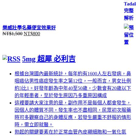
樂威壯學名藥便宜效果好
NT$
1,500
NT$
800
原
目
始
前
價
價
格：
格：
5mg 超犀 必利吉
NT$1,500。
NT$800。
根據台灣國內最新統計，每年約有1600人左右發病，鼻
咽癌佔男性癌症發生率之第12位，一般而言，男女比例
約3比1。好發年齡為中年40至50歲，少數會有20歲以下
的年輕患者，至於發生原因乃多重原因構成
這裡要請大家注意的是，副作用不是每個人都會發生，
因個人的體質不同，發生率也不盡相同，民眾初次服藥
時可多觀察自己的身體反應，若發生嚴重不舒服的情形
時，需立即就醫。
勃起的關鍵要素在於正常血管內皮襯細胞和一氧化氮