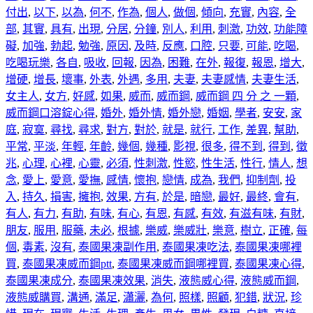
付出
,
以下
,
以為
,
何不
,
作為
,
個人
,
做個
,
傾向
,
充實
,
內容
,
全
部
,
其實
,
具有
,
出現
,
分居
,
分鐘
,
別人
,
利用
,
刺激
,
功效
,
功能障
礙
,
加強
,
勃起
,
勉強
,
原因
,
及時
,
反應
,
口腔
,
只要
,
可能
,
吃喝
,
吃喝玩樂
,
各自
,
吸收
,
回報
,
因為
,
困難
,
在外
,
報復
,
報恩
,
增大
,
增硬
,
增長
,
壞事
,
外表
,
外遇
,
多用
,
夫妻
,
夫妻感情
,
夫妻生活
,
女主人
,
女方
,
好感
,
如果
,
威而
,
威而鋼
,
威而鋼 四 分 之 一顆
,
威而鋼口溶錠心得
,
婚外
,
婚外情
,
婚外戀
,
婚姻
,
學者
,
安安
,
家
庭
,
寂寞
,
尋找
,
尋求
,
對方
,
對於
,
就是
,
就行
,
工作
,
差異
,
幫助
,
平常
,
平淡
,
年輕
,
年齡
,
幾個
,
幾種
,
影視
,
很多
,
得不到
,
得到
,
徵
兆
,
心理
,
心裡
,
心靈
,
必須
,
性刺激
,
性慾
,
性生活
,
性行
,
情人
,
想
念
,
愛上
,
愛意
,
愛撫
,
感情
,
懷抱
,
戀情
,
成為
,
我們
,
抑制劑
,
投
入
,
持久
,
損害
,
擁抱
,
效果
,
方有
,
於是
,
暗戀
,
最好
,
最終
,
會有
,
有人
,
有力
,
有助
,
有味
,
有心
,
有恩
,
有感
,
有效
,
有滋有味
,
有財
,
朋友
,
服用
,
服藥
,
未必
,
根據
,
樂威
,
樂威壯
,
樂意
,
樹立
,
正確
,
每
個
,
毒素
,
沒有
,
泰國果凍副作用
,
泰國果凍吃法
,
泰國果凍哪裡
買
,
泰國果凍威而鋼ptt
,
泰國果凍威而鋼哪裡買
,
泰國果凍心得
,
泰國果凍成分
,
泰國果凍效果
,
消失
,
液態威心得
,
液態威而鋼
,
液態威購買
,
溝通
,
滿足
,
瀟灑
,
為何
,
照樣
,
照顧
,
犯錯
,
狀況
,
珍