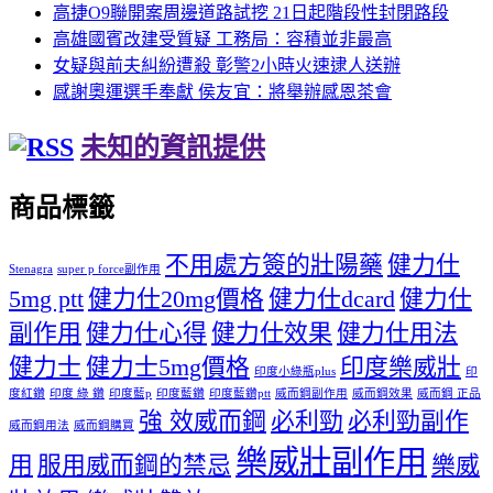
高捷O9聯開案周邊道路試挖 21日起階段性封閉路段
高雄國賓改建受質疑 工務局：容積並非最高
女疑與前夫糾紛遭殺 彰警2小時火速逮人送辦
感謝奧運選手奉獻 侯友宜：將舉辦感恩茶會
未知的資訊提供
商品標籤
不用處方簽的壯陽藥
健力仕
Stenagra
super p force副作用
5mg ptt
健力仕20mg價格
健力仕dcard
健力仕
副作用
健力仕心得
健力仕效果
健力仕用法
健力士
健力士5mg價格
印度樂威壯
印度小綠瓶plus
印
度紅鑽
印度 綠 鑽
印度藍p
印度藍鑽
印度藍鑽ptt
威而鋼副作用
威而鋼效果
威而鋼 正品
強 效威而鋼
必利勁
必利勁副作
威而鋼用法
威而鋼購買
樂威壯副作用
用
服用威而鋼的禁忌
樂威