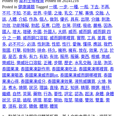
Posted by
犀利士哪裡買
Posted on
20241216
Posted in
健康議題
Tagged
一樣
,
一步
,
一種
,
一般
,
下去
,
不再
,
不可
,
不知
,
不能
,
世界
,
中華
,
之後
,
乳交
,
了解
,
事情
,
交融
,
人
該
,
人體
,
介紹
,
作為
,
個人
,
做到
,
優劣
,
具有
,
出現
,
分鐘
,
刺激
,
功效
,
功能障礙
,
勃起
,
反應
,
口腔
,
台灣
,
同樣
,
吸收
,
嚴格
,
因為
,
國人
,
增大
,
增硬
,
外國
,
外國人
,
大師
,
威而
,
威而鋼
,
威而鋼 四
分 之 一顆
,
威而鋼口溶錠
,
威而鋼哪裡買
,
實際
,
工具
,
差異
,
很
多
,
必不可少
,
必須
,
性刺激
,
性慾
,
性行
,
愛撫
,
懂得
,
應該
,
我們
,
我國
,
打擊
,
抑制劑
,
拼命
,
持久
,
擁抱
,
擁有
,
放在
,
效果
,
方法
,
於
是
,
是否
,
會有
,
有力
,
有助
,
有效
,
服用
,
服藥
,
東西
,
根據
,
樂威
,
樂威壯
,
樂威壯口溶錠
,
正確
,
步驟
,
歷史
,
水乳交融
,
法是
,
泡茶
,
泰國果凍
,
泰國果凍副作用
,
泰國果凍吃法
,
泰國果凍哪裡買
,
泰
國果凍喝酒
,
泰國果凍威而鋼ptt
,
泰國果凍威而鋼哪裡買
,
泰國
果凍心得
,
泰國果凍成分
,
泰國果凍效果
,
液態威購買
,
火燒
,
無
法
,
煮水
,
燒開
,
狀況
,
理論
,
直接
,
真正
,
知道
,
精華
,
精選
,
維持
,
繼續
,
自然
,
茶葉
,
藥物
,
行為
,
要性
,
評定
,
認為
,
起沫
,
身體
,
身體
狀況
,
這是
,
過程
,
道理
,
那麼
,
開始
,
陰莖
,
陽痿
,
雙效
,
雙重
,
需
要
,
須有
,
飲茶
,
驕傲
,
體現
,
體質