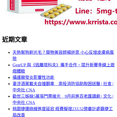
近期文章
天熱幫狗剃光毛？寵物美容師揭迷思 小心反增皮膚病風
險
GearUP 與《逃離塔科夫》攜手合作，提升新賽季線上遊
戲體驗
攝護腺發炎影響性功能
妻涉酒駕載夫自撞翻車 南投消防協助脫困送醫 | 社會 |
中央社 CNA
勸世三姊妹5萬張門票搶光 9月前進百老匯讀劇 | 文化 |
中央社 CNA
桃園捷運綠線進度延宕 經費擬增233.52億審計處籲捷工
局改善