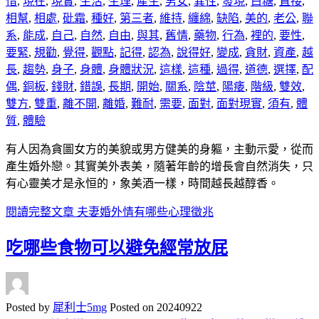
惜
,
現在
,
現實
,
生活
,
生理
,
產生
,
男女
,
異性
,
發現
,
白糖
,
直接
,
相幫
,
相處
,
砒霜
,
種好
,
第三者
,
維持
,
纏綿
,
缺陷
,
美的
,
老公
,
聯
系
,
能成
,
自己
,
自然
,
自由
,
與其
,
舊情
,
藥物
,
行為
,
裡的
,
要性
,
要緊
,
規勸
,
覺得
,
觀點
,
記得
,
認為
,
說得好
,
變成
,
貪財
,
資產
,
越
長
,
趨勢
,
身子
,
身體
,
身體狀況
,
這樣
,
這種
,
過得
,
道德
,
選擇
,
配
偶
,
銅板
,
錢財
,
錯誤
,
長期
,
開始
,
關系
,
陰莖
,
陽痿
,
階級
,
雙效
,
雙方
,
雙重
,
離不開
,
離婚
,
難耐
,
需要
,
面對
,
面對現實
,
須有
,
體
質
,
體驗
有人因為貪圖女方的美貌或男方健美的身軀，主動示愛，從而
產生婚外戀。其實美外表美，隨著年齡的增長會自然消失，只
有心靈美才是永恒的，象美酒一樣，時間越長越醇香。
閱讀完整文章
夫妻婚外情有哪些心理徵兆
吃哪些食物可以避免經常放屁
Posted by
犀利士5mg
Posted on
20240922