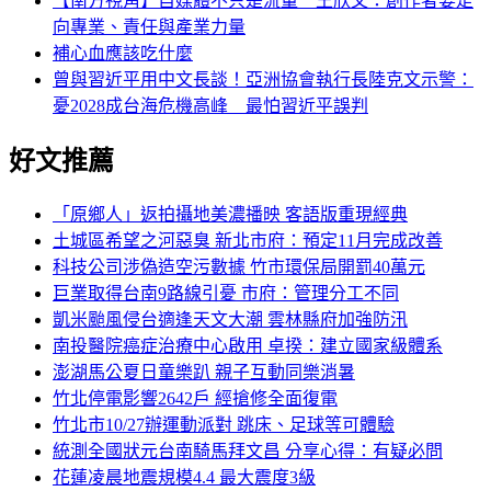
【南方視角】自媒體不只是流量 王欣文：創作者要走
向專業、責任與產業力量
補心血應該吃什麼
曾與習近平用中文長談！亞洲協會執行長陸克文示警：
憂2028成台海危機高峰 最怕習近平誤判
好文推薦
「原鄉人」返拍攝地美濃播映 客語版重現經典
土城區希望之河惡臭 新北市府：預定11月完成改善
科技公司涉偽造空污數據 竹市環保局開罰40萬元
巨業取得台南9路線引憂 市府：管理分工不同
凱米颱風侵台適逢天文大潮 雲林縣府加強防汛
南投醫院癌症治療中心啟用 卓揆：建立國家級體系
澎湖馬公夏日童樂趴 親子互動同樂消暑
竹北停電影響2642戶 經搶修全面復電
竹北市10/27辦運動派對 跳床、足球等可體驗
統測全國狀元台南騎馬拜文昌 分享心得：有疑必問
花蓮凌晨地震規模4.4 最大震度3級