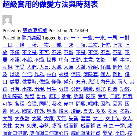
超級實用的做愛方法與時刻表
Posted by
雙效液態威
Posted on
20250609
Posted in
健康議題
Tagged
ig
,
ps
,
一下
,
一些
,
一來
,
一周
,
一對
,
一日
,
一條
,
一樣
,
一次
,
一種
,
一起
,
一項
,
三次
,
上位
,
上床
,
上
放
,
不僅
,
不全是
,
不可
,
不好
,
不斷
,
不是
,
不深
,
不盡
,
不能
,
不
要
,
不讓
,
不起
,
不過
,
世界
,
中有
,
主動
,
主意
,
之後
,
了解
,
事情
,
互相
,
享受
,
人們
,
人員
,
人還
,
人類
,
人體
,
介紹
,
仔細
,
他們
,
以
及
,
以後
,
伴侶
,
作為
,
來自
,
來說
,
保險
,
保險套
,
個人
,
倒推
,
借
口
,
做愛
,
做愛時
,
做過
,
僅僅
,
僅有
,
充分
,
先別
,
內分泌
,
兩人
,
其
實
,
具有
,
出來
,
出現
,
出生
,
分鐘
,
分開
,
刺激
,
剛好
,
創造
,
功效
,
功能障礙
,
勃起
,
動作
,
原則
,
參考
,
參與
,
反應
,
受到
,
口腔
,
可用
,
可能
,
各種
,
合理
,
同時
,
吸收
,
命中
,
問題
,
嘿咻
,
因為
,
因素
,
困
難
,
國人
,
國家
,
在外
,
地區
,
增大
,
增硬
,
夏天
,
多多
,
多大
,
多數
,
大到
,
大多數
,
大學
,
大家
,
天氣
,
失業
,
套套
,
女上
,
女上位
,
女人
,
女性
,
女方
,
如果
,
姿勢
,
威而
,
威而鋼
,
威而鋼 四 分 之 一顆
,
威
而鋼口溶錠
,
威而鋼口溶錠心得
,
威而鋼哪裡買
,
嬰兒
,
季節
,
孩