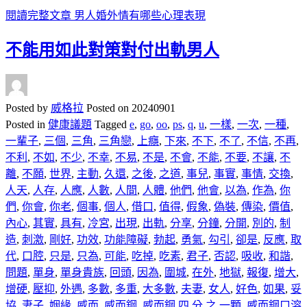
閱讀完整文章
男人婚外情有哪些心理表現
不能用如此對策對付出軌男人
Posted by
威格拉
Posted on
20240901
Posted in
健康議題
Tagged
e
,
go
,
oo
,
ps
,
q
,
u
,
一樣
,
一次
,
一種
,
一輩子
,
三個
,
三角
,
三角戀
,
上癮
,
下來
,
不下
,
不了
,
不信
,
不再
,
不利
,
不如
,
不少
,
不幸
,
不易
,
不是
,
不會
,
不能
,
不要
,
不讓
,
不
離
,
不願
,
世界
,
主動
,
久還
,
之後
,
之道
,
事兒
,
事實
,
事情
,
交換
,
人天
,
人存
,
人應
,
人數
,
人間
,
人體
,
他們
,
他會
,
以為
,
作為
,
你
們
,
你會
,
你老
,
個事
,
個人
,
借口
,
值得
,
假象
,
偽裝
,
傳染
,
價值
,
內心
,
其實
,
具有
,
冷宮
,
出現
,
出軌
,
分享
,
分鐘
,
分開
,
別的
,
制
造
,
刺激
,
剛好
,
功效
,
功能障礙
,
勃起
,
勇氣
,
勾引
,
卻是
,
反應
,
取
代
,
口腔
,
只是
,
只為
,
可能
,
吃掉
,
吃素
,
君子
,
否認
,
吸收
,
和諧
,
問題
,
單身
,
單身貴族
,
回頭
,
因為
,
圍城
,
在外
,
地獄
,
報復
,
增大
,
增硬
,
壓抑
,
外遇
,
多數
,
多重
,
大多數
,
夫妻
,
女人
,
好色
,
如果
,
妥
協
,
妻子
,
姻緣
,
威而
,
威而鋼
,
威而鋼 四 分 之 一顆
,
威而鋼口溶