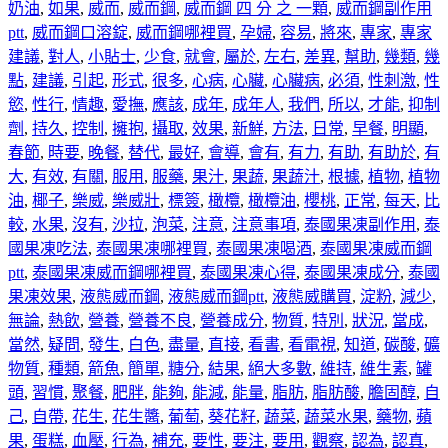
奶油
,
如果
,
威而
,
威而鋼
,
威而鋼 四 分 之 一顆
,
威而鋼副作用
ptt
,
威而鋼口溶錠
,
威而鋼哪裡買
,
孕婦
,
容易
,
將來
,
專家
,
專家
建議
,
對人
,
小貼士
,
少食
,
就會
,
屬於
,
左右
,
差異
,
幫助
,
幾類
,
幾
點
,
建議
,
引起
,
形式
,
很多
,
心病
,
心臟
,
心臟病
,
必須
,
性刺激
,
性
慾
,
性行
,
情趣
,
愛撫
,
應該
,
成年
,
成年人
,
我們
,
所以
,
才能
,
抑制
劑
,
持久
,
控制
,
擁抱
,
攝取
,
效果
,
新鮮
,
方法
,
日常
,
早餐
,
明顯
,
春節
,
時要
,
晚餐
,
替代
,
最好
,
會導
,
會有
,
有力
,
有助
,
有助於
,
有
大
,
有效
,
有關
,
服用
,
服藥
,
果汁
,
果蔬
,
果蔬汁
,
根據
,
植物
,
植物
油
,
椰子
,
樂威
,
樂威壯
,
標簽
,
橄欖
,
橄欖油
,
櫻桃
,
正常
,
每天
,
比
較
,
水果
,
沒有
,
沙拉
,
泡菜
,
注意
,
注意事項
,
泰國果凍副作用
,
泰
國果凍吃法
,
泰國果凍哪裡買
,
泰國果凍喝酒
,
泰國果凍威而鋼
ptt
,
泰國果凍威而鋼哪裡買
,
泰國果凍心得
,
泰國果凍成分
,
泰國
果凍效果
,
液態威而鋼
,
液態威而鋼ptt
,
液態威購買
,
淀粉
,
減少
,
無論
,
熱飲
,
營養
,
營養不良
,
營養成分
,
物質
,
特別
,
狀況
,
當成
,
當然
,
疑問
,
發生
,
白色
,
盡量
,
直接
,
看書
,
看電視
,
知道
,
碳酸
,
礦
物質
,
種類
,
箭魚
,
簡單
,
糖分
,
結果
,
絕大多數
,
維持
,
維生素
,
罐
頭
,
習慣
,
聚餐
,
肥胖
,
能夠
,
能減
,
能量
,
脂肪
,
脂肪酸
,
膽固醇
,
自
己
,
自帶
,
花生
,
花生醬
,
葡萄
,
葵花籽
,
蔬菜
,
蔬菜水果
,
藥物
,
蘋
果
,
蛋糕
,
血壓
,
行為
,
補充
,
要性
,
要注
,
要用
,
觀察
,
認為
,
認真
,