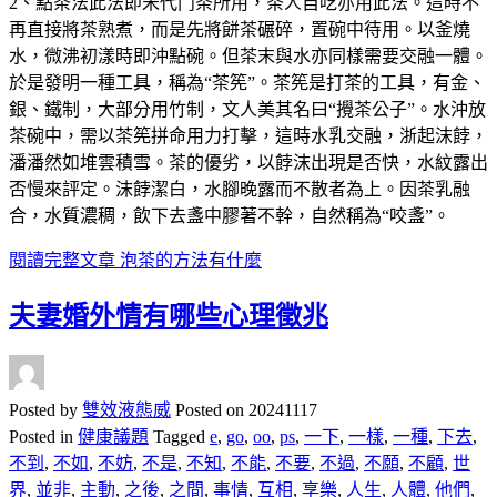
2、點茶法此法即宋代鬥茶所用，茶人自吃亦用此法。這時不
再直接將茶熟煮，而是先將餅茶碾碎，置碗中待用。以釜燒
水，微沸初漾時即沖點碗。但茶末與水亦同樣需要交融一體。
於是發明一種工具，稱為“茶筅”。茶筅是打茶的工具，有金、
銀、鐵制，大部分用竹制，文人美其名曰“攪茶公子”。水沖放
茶碗中，需以茶筅拼命用力打擊，這時水乳交融，浙起沫餑，
潘潘然如堆雲積雪。茶的優劣，以餑沫出現是否快，水紋露出
否慢來評定。沫餑潔白，水腳晚露而不散者為上。因茶乳融
合，水質濃稠，飲下去盞中膠著不幹，自然稱為“咬盞”。
閱讀完整文章
泡茶的方法有什麼
夫妻婚外情有哪些心理徵兆
Posted by
雙效液態威
Posted on
20241117
Posted in
健康議題
Tagged
e
,
go
,
oo
,
ps
,
一下
,
一樣
,
一種
,
下去
,
不到
,
不如
,
不妨
,
不是
,
不知
,
不能
,
不要
,
不過
,
不願
,
不顧
,
世
界
,
並非
,
主動
,
之後
,
之間
,
事情
,
互相
,
享樂
,
人生
,
人體
,
他們
,