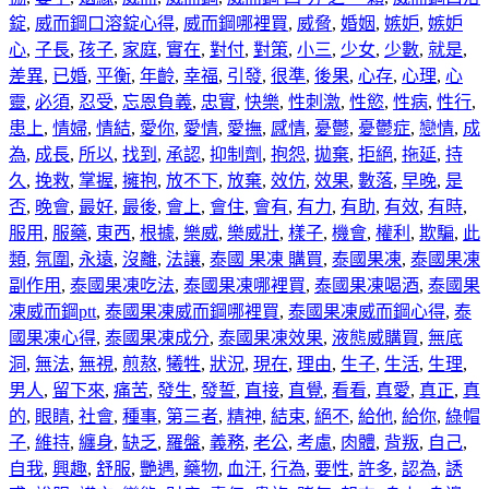
錠
,
威而鋼口溶錠心得
,
威而鋼哪裡買
,
威脅
,
婚姻
,
嫉妒
,
嫉妒
心
,
子長
,
孩子
,
家庭
,
實在
,
對付
,
對策
,
小三
,
少女
,
少數
,
就是
,
差異
,
已婚
,
平衡
,
年齡
,
幸福
,
引發
,
很準
,
後果
,
心存
,
心理
,
心
靈
,
必須
,
忍受
,
忘恩負義
,
忠實
,
快樂
,
性刺激
,
性慾
,
性病
,
性行
,
患上
,
情婦
,
情結
,
愛你
,
愛情
,
愛撫
,
感情
,
憂鬱
,
憂鬱症
,
戀情
,
成
為
,
成長
,
所以
,
找到
,
承認
,
抑制劑
,
抱怨
,
拋棄
,
拒絕
,
拖延
,
持
久
,
挽救
,
掌握
,
擁抱
,
放不下
,
放棄
,
效仿
,
效果
,
數落
,
早晚
,
是
否
,
晚會
,
最好
,
最後
,
會上
,
會住
,
會有
,
有力
,
有助
,
有效
,
有時
,
服用
,
服藥
,
東西
,
根據
,
樂威
,
樂威壯
,
樣子
,
機會
,
權利
,
欺騙
,
此
類
,
氛圍
,
永遠
,
沒離
,
法讓
,
泰國 果凍 購買
,
泰國果凍
,
泰國果凍
副作用
,
泰國果凍吃法
,
泰國果凍哪裡買
,
泰國果凍喝酒
,
泰國果
凍威而鋼ptt
,
泰國果凍威而鋼哪裡買
,
泰國果凍威而鋼心得
,
泰
國果凍心得
,
泰國果凍成分
,
泰國果凍效果
,
液態威購買
,
無底
洞
,
無法
,
無視
,
煎熬
,
犧牲
,
狀況
,
現在
,
理由
,
生子
,
生活
,
生理
,
男人
,
留下來
,
痛苦
,
發生
,
發誓
,
直接
,
直覺
,
看看
,
真愛
,
真正
,
真
的
,
眼睛
,
社會
,
種事
,
第三者
,
精神
,
結束
,
絕不
,
給他
,
給你
,
綠帽
子
,
維持
,
纏身
,
缺乏
,
羅盤
,
義務
,
老公
,
考慮
,
肉體
,
背叛
,
自己
,
自我
,
興趣
,
舒服
,
艷遇
,
藥物
,
血汗
,
行為
,
要性
,
許多
,
認為
,
誘