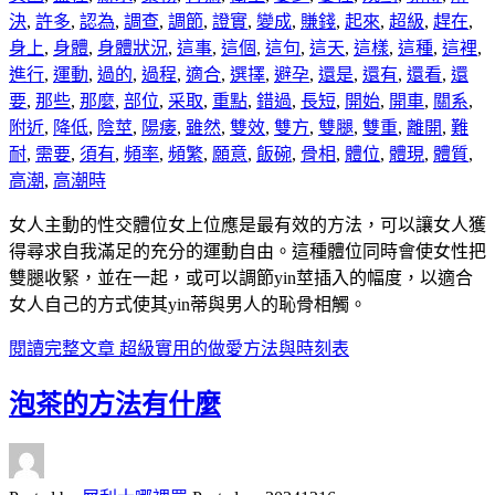
決
,
許多
,
認為
,
調查
,
調節
,
證實
,
變成
,
賺錢
,
起來
,
超級
,
趕在
,
身上
,
身體
,
身體狀況
,
這事
,
這個
,
這句
,
這天
,
這樣
,
這種
,
這裡
,
進行
,
運動
,
過的
,
過程
,
適合
,
選擇
,
避孕
,
還是
,
還有
,
還看
,
還
要
,
那些
,
那麼
,
部位
,
采取
,
重點
,
錯過
,
長短
,
開始
,
開車
,
關系
,
附近
,
降低
,
陰莖
,
陽痿
,
雖然
,
雙效
,
雙方
,
雙腿
,
雙重
,
離開
,
難
耐
,
需要
,
須有
,
頻率
,
頻繁
,
願意
,
飯碗
,
骨相
,
體位
,
體現
,
體質
,
高潮
,
高潮時
女人主動的性交體位女上位應是最有效的方法，可以讓女人獲
得尋求自我滿足的充分的運動自由。這種體位同時會使女性把
雙腿收緊，並在一起，或可以調節yin莖插入的幅度，以適合
女人自己的方式使其yin蒂與男人的恥骨相觸。
閱讀完整文章
超級實用的做愛方法與時刻表
泡茶的方法有什麼