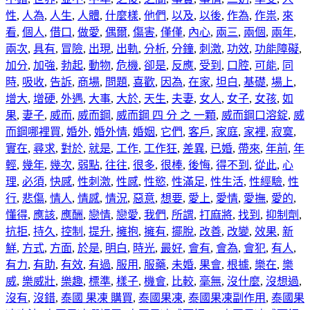
性
,
人為
,
人生
,
人體
,
什麼樣
,
他們
,
以及
,
以後
,
作為
,
作祟
,
來
看
,
個人
,
借口
,
做愛
,
偶爾
,
傷害
,
僅僅
,
內心
,
兩三
,
兩個
,
兩年
,
兩次
,
具有
,
冒險
,
出現
,
出軌
,
分析
,
分鐘
,
刺激
,
功效
,
功能障礙
,
加分
,
加強
,
勃起
,
動物
,
危機
,
卻是
,
反應
,
受到
,
口腔
,
可能
,
同
時
,
吸收
,
告訴
,
商場
,
問題
,
喜歡
,
因為
,
在家
,
坦白
,
基礎
,
場上
,
增大
,
增硬
,
外遇
,
大事
,
大於
,
天生
,
夫妻
,
女人
,
女子
,
女孩
,
如
果
,
妻子
,
威而
,
威而鋼
,
威而鋼 四 分 之 一顆
,
威而鋼口溶錠
,
威
而鋼哪裡買
,
婚外
,
婚外情
,
婚姻
,
它們
,
客戶
,
家庭
,
家裡
,
寂寞
,
實在
,
尋求
,
對於
,
就是
,
工作
,
工作狂
,
差異
,
已婚
,
帶來
,
年前
,
年
輕
,
幾年
,
幾次
,
弱點
,
往往
,
很多
,
很棒
,
後悔
,
得不到
,
從此
,
心
理
,
必須
,
快感
,
性刺激
,
性感
,
性慾
,
性滿足
,
性生活
,
性經驗
,
性
行
,
悲傷
,
情人
,
情感
,
情況
,
惡意
,
想要
,
愛上
,
愛情
,
愛撫
,
愛的
,
懂得
,
應該
,
應酬
,
戀情
,
戀愛
,
我們
,
所謂
,
打麻將
,
找到
,
抑制劑
,
抗拒
,
持久
,
控制
,
提升
,
擁抱
,
擁有
,
擺脫
,
改善
,
改變
,
效果
,
新
鮮
,
方式
,
方面
,
於是
,
明白
,
時光
,
最好
,
會有
,
會為
,
會犯
,
有人
,
有力
,
有助
,
有效
,
有過
,
服用
,
服藥
,
未婚
,
果會
,
根據
,
樂在
,
樂
威
,
樂威壯
,
樂趣
,
標準
,
樣子
,
機會
,
比較
,
毫無
,
沒什麼
,
沒想過
,
沒有
,
沒錯
,
泰國 果凍 購買
,
泰國果凍
,
泰國果凍副作用
,
泰國果