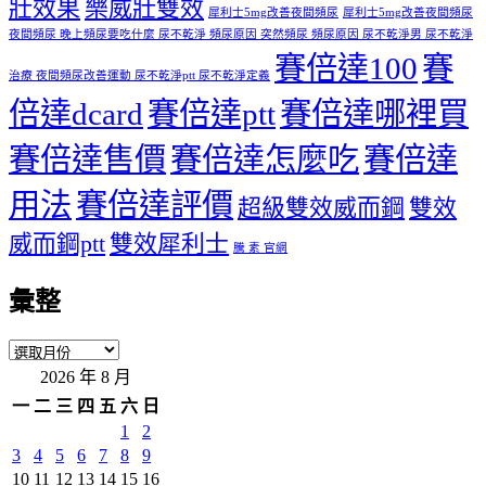
壯效果
樂威壯雙效
犀利士5mg改善夜間頻尿
犀利士5mg改善夜間頻尿
夜間頻尿 晚上頻尿要吃什麼 尿不乾淨 頻尿原因 突然頻尿 頻尿原因 尿不乾淨男 尿不乾淨
賽倍達100
賽
治療 夜間頻尿改善運動 尿不乾淨ptt 尿不乾淨定義
倍達dcard
賽倍達ptt
賽倍達哪裡買
賽倍達售價
賽倍達怎麼吃
賽倍達
用法
賽倍達評價
超級雙效威而鋼
雙效
威而鋼ptt
雙效犀利士
騰 素 官網
彙整
彙
2026 年 8 月
整
一
二
三
四
五
六
日
1
2
3
4
5
6
7
8
9
10
11
12
13
14
15
16