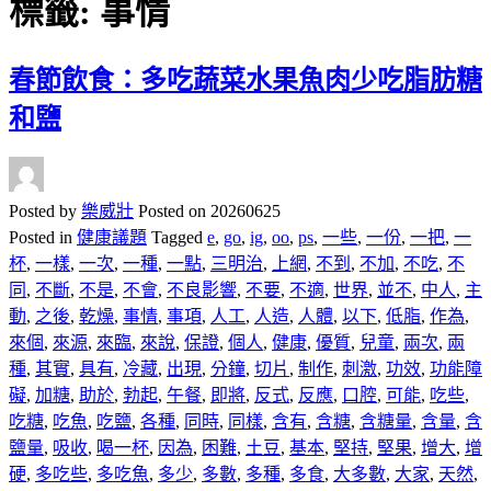
標籤:
事情
春節飲食：多吃蔬菜水果魚肉少吃脂肪糖
和鹽
Posted by
樂威壯
Posted on
20260625
Posted in
健康議題
Tagged
e
,
go
,
ig
,
oo
,
ps
,
一些
,
一份
,
一把
,
一
杯
,
一樣
,
一次
,
一種
,
一點
,
三明治
,
上網
,
不到
,
不加
,
不吃
,
不
同
,
不斷
,
不是
,
不會
,
不良影響
,
不要
,
不適
,
世界
,
並不
,
中人
,
主
動
,
之後
,
乾燥
,
事情
,
事項
,
人工
,
人造
,
人體
,
以下
,
低脂
,
作為
,
來個
,
來源
,
來臨
,
來說
,
保證
,
個人
,
健康
,
優質
,
兒童
,
兩次
,
兩
種
,
其實
,
具有
,
冷藏
,
出現
,
分鐘
,
切片
,
制作
,
刺激
,
功效
,
功能障
礙
,
加糖
,
助於
,
勃起
,
午餐
,
即將
,
反式
,
反應
,
口腔
,
可能
,
吃些
,
吃糖
,
吃魚
,
吃鹽
,
各種
,
同時
,
同樣
,
含有
,
含糖
,
含糖量
,
含量
,
含
鹽量
,
吸收
,
喝一杯
,
因為
,
困難
,
土豆
,
基本
,
堅持
,
堅果
,
增大
,
增
硬
,
多吃些
,
多吃魚
,
多少
,
多數
,
多種
,
多食
,
大多數
,
大家
,
天然
,