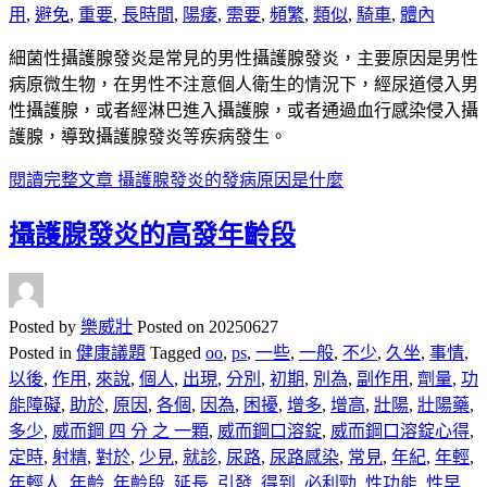
用
,
避免
,
重要
,
長時間
,
陽痿
,
需要
,
頻繁
,
類似
,
騎車
,
體內
細菌性攝護腺發炎是常見的男性攝護腺發炎，主要原因是男性
病原微生物，在男性不注意個人衛生的情況下，經尿道侵入男
性攝護腺，或者經淋巴進入攝護腺，或者通過血行感染侵入攝
護腺，導致攝護腺發炎等疾病發生。
閱讀完整文章
攝護腺發炎的發病原因是什麼
攝護腺發炎的高發年齡段
Posted by
樂威壯
Posted on
20250627
Posted in
健康議題
Tagged
oo
,
ps
,
一些
,
一般
,
不少
,
久坐
,
事情
,
以後
,
作用
,
來說
,
個人
,
出現
,
分別
,
初期
,
別為
,
副作用
,
劑量
,
功
能障礙
,
助於
,
原因
,
各個
,
因為
,
困擾
,
增多
,
增高
,
壯陽
,
壯陽藥
,
多少
,
威而鋼 四 分 之 一顆
,
威而鋼口溶錠
,
威而鋼口溶錠心得
,
定時
,
射精
,
對於
,
少見
,
就診
,
尿路
,
尿路感染
,
常見
,
年紀
,
年輕
,
年輕人
,
年齡
,
年齡段
,
延長
,
引發
,
得到
,
必利勁
,
性功能
,
性早
,