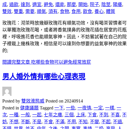
成
,
過飲
,
達到
,
適宜
,
避免
,
還能
,
那麼
,
開始
,
院子
,
陰莖
,
陽痿
,
雙效
,
雙重
,
需要
,
順氣
,
須有
,
食物
,
食用
,
飲食
,
養心
,
體質
玫瑰花：沏茶時放幾瓣玫瑰花有順氣功效，沒有喝茶習慣者可
以單獨泡玫瑰花喝，或者將香氣撲鼻的玫瑰花插在居室的花瓶
裡，呼吸進花香也能順氣寧神。因此，不妨嘗試著在自己的院
子裡栽上幾株玫瑰，相信是可以達到你想要的益氣寧神的效果
的;
閱讀完整文章
吃哪些食物可以避免經常放屁
男人婚外情有哪些心理表現
Posted by
雙效液態威
Posted on
20240914
Posted in
健康議題
Tagged
一下
,
一些
,
一夜情
,
一定
,
一樣
,
一
次
,
一種
,
一般
,
一起
,
七年之癢
,
三個
,
上床
,
下會
,
不到
,
不喜
,
不
妨
,
不想
,
不斷
,
不是
,
不會
,
不滿
,
不用
,
不知
,
不變
,
不起
,
不過
,
不錯
,
世界
,
並不
,
中年
,
之後
,
之間
,
事實
,
事情
,
二奶
,
享受
,
人