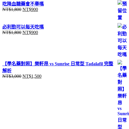
吃降血糖藥會不舉嗎
NT$
1,800
NT$
900
原
目
始
前
價
價
必利勁可以每天吃嗎
格：
格：
NT$
1,800
NT$
900
原
目
NT$1,800。
NT$900。
始
前
價
價
格：
格：
NT$1,800。
NT$900。
【學名藥對照】樂軒昂 vs Sunrise 日常型 Tadalafil 完整
解析
NT$
3,000
NT$
1,500
原
目
始
前
價
價
格：
格：
NT$3,000。
NT$1,500。