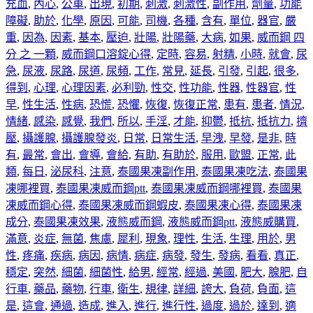
充血
,
內心
,
公車
,
出現
,
初期
,
刺激
,
刺激性
,
副作用
,
劑量
,
功能
障礙
,
助於
,
化學
,
原因
,
可能
,
司機
,
各種
,
含有
,
單位
,
器官
,
嚴
重
,
因為
,
因素
,
基本
,
壓迫
,
壯陽
,
壯陽藥
,
大病
,
如果
,
威而鋼 四
分 之 一顆
,
威而鋼口溶錠心得
,
定時
,
容易
,
射精
,
小時
,
就會
,
尿
急
,
尿液
,
尿路
,
尿道
,
尿頻
,
工作
,
常見
,
延長
,
引發
,
引起
,
很多
,
得到
,
心理
,
心理因素
,
必利勁
,
性交
,
性功能
,
性器
,
性器官
,
性
早
,
性生活
,
性病
,
恐慌
,
恐懼
,
恢復
,
恢復正常
,
患有
,
患者
,
情況
,
情緒
,
感染
,
感覺
,
我們
,
所以
,
手淫
,
才能
,
抑鬱
,
抵抗
,
抵抗力
,
擠
壓
,
攝護腺
,
攝護腺發炎
,
日常
,
日常生活
,
早洩
,
早發
,
是非
,
時
有
,
最常
,
會出
,
會導
,
會給
,
有助
,
有助於
,
服用
,
歐盟
,
正常
,
此
類
,
每日
,
泌尿科
,
注意
,
泰國果凍副作用
,
泰國果凍吃法
,
泰國果
凍哪裡買
,
泰國果凍威而鋼ptt
,
泰國果凍威而鋼哪裡買
,
泰國果
凍威而鋼心得
,
泰國果凍威而鋼蝦皮
,
泰國果凍心得
,
泰國果凍
成分
,
泰國果凍效果
,
液態威而鋼
,
液態威而鋼ptt
,
液態威購買
,
滿意
,
炎症
,
無菌
,
焦慮
,
犀利
,
現象
,
理性
,
生活
,
生理
,
用於
,
男
性
,
疼痛
,
疾病
,
病因
,
病情
,
病症
,
病發
,
發生
,
發病
,
看看
,
真正
,
穩定
,
突然
,
細菌
,
細菌性
,
給男
,
經常
,
經過
,
美國
,
肥大
,
腺肥
,
自
行車
,
藥品
,
藥物
,
行車
,
衛生
,
規律
,
詳細
,
誇大
,
負荷
,
負面
,
這
是
,
這會
,
通過
,
造成
,
進入
,
進行
,
進行性
,
過度
,
過於
,
達到
,
適