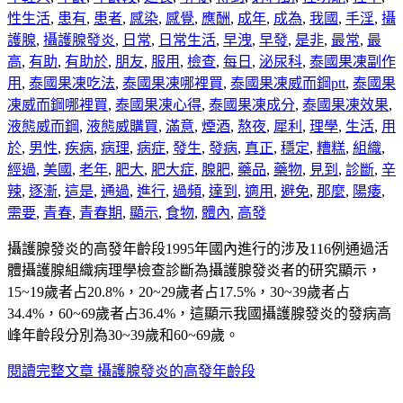
性生活
,
患有
,
患者
,
感染
,
感覺
,
應酬
,
成年
,
成為
,
我國
,
手淫
,
攝
護腺
,
攝護腺發炎
,
日常
,
日常生活
,
早洩
,
早發
,
是非
,
最常
,
最
高
,
有助
,
有助於
,
朋友
,
服用
,
檢查
,
每日
,
泌尿科
,
泰國果凍副作
用
,
泰國果凍吃法
,
泰國果凍哪裡買
,
泰國果凍威而鋼ptt
,
泰國果
凍威而鋼哪裡買
,
泰國果凍心得
,
泰國果凍成分
,
泰國果凍效果
,
液態威而鋼
,
液態威購買
,
滿意
,
煙酒
,
熬夜
,
犀利
,
理學
,
生活
,
用
於
,
男性
,
疾病
,
病理
,
病症
,
發生
,
發病
,
真正
,
穩定
,
糟糕
,
組織
,
經過
,
美國
,
老年
,
肥大
,
肥大症
,
腺肥
,
藥品
,
藥物
,
見到
,
診斷
,
辛
辣
,
逐漸
,
這是
,
通過
,
進行
,
過頻
,
達到
,
適用
,
避免
,
那麼
,
陽痿
,
需要
,
青春
,
青春期
,
顯示
,
食物
,
體內
,
高發
攝護腺發炎的高發年齡段1995年國內進行的涉及116例通過活
體攝護腺組織病理學檢查診斷為攝護腺發炎者的研究顯示，
15~19歲者占20.8%，20~29歲者占17.5%，30~39歲者占
34.4%，60~69歲者占36.4%，這顯示我國攝護腺發炎的發病高
峰年齡段分別為30~39歲和60~69歲。
閱讀完整文章
攝護腺發炎的高發年齡段