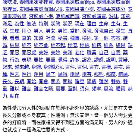
凍吃法
,
泰國果凍哪裡買
,
泰國果凍威而鋼ptt
,
泰國果凍威而鋼
哪裡買
,
泰國果凍威而鋼心得
,
泰國果凍心得
,
泰國果凍成分
,
泰
國果凍效果
,
液態威心得
,
液態威而鋼
,
液態威購買
,
滋味
,
滿意
,
滿足
,
為性
,
無法
,
特別
,
狀態
,
狀況
,
現在
,
理由
,
生命
,
生有
,
生
活
,
生理
,
用心
,
男人
,
男女
,
男性
,
當好
,
發現
,
發現自己
,
發生
,
直
接
,
看看
,
真的
,
知道
,
社會
,
秘書
,
種事
,
穩固
,
第一個
,
答案
,
結
婚
,
結果
,
絕不
,
絕不會
,
經不起
,
經濟
,
經驗
,
維持
,
維系
,
總是
,
缺
乏
,
罪惡
,
罪惡感
,
美好
,
美妙
,
美滿
,
老化
,
職業
,
自己
,
自我
,
藥
物
,
行為
,
表現
,
要性
,
要重
,
覺得
,
許多
,
認為
,
誘惑
,
證明
,
質疑
,
起來
,
越來越
,
身體
,
身體狀況
,
這件
,
這個
,
這方
,
這樣
,
這次
,
這
種
,
進去
,
進行
,
運用
,
過了
,
過得
,
還是
,
還有
,
那些
,
那麼
,
錯過
,
長久
,
長期
,
開始
,
開會
,
關系
,
關聯
,
陰莖
,
陽痿
,
雖然
,
雙效
,
雙
重
,
難以
,
難言
,
難言之隱
,
需要
,
面對
,
須有
,
頻率
,
風流
,
體質
,
魅
力
,
點在
為性愛加分人性的弱點在於經不起外界的誘惑，尤其是在夫妻
長久分離或本身寂寞﹙性饑渴﹚無法宣泄。當一個男人需要更
多的打麻將，而在家裡又得不到這方面的滿足時，男人的外遇
也就成了一種滿足性愛的方式。