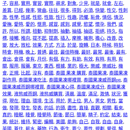
子
,
容易
,
實用
,
實習
,
實際
,
尋求
,
對象
,
少見
,
就是
,
就會
,
左右
,
差異
,
已經
,
幾率
,
彎曲
,
往往
,
很多
,
得到
,
必須
,
快變
,
性交
,
性刺
激
,
性學
,
性感
,
性慾
,
性致
,
性行
,
性趣
,
恐懼
,
恥骨
,
情侶
,
情況
,
愛撫
,
愛時
,
愛的
,
愜意
,
感冒
,
感到
,
感覺
,
慾望
,
懷孕
,
我們
,
或
許
,
所以
,
所謂
,
扭動
,
抑制劑
,
抽動
,
抽插
,
抽送
,
拒絕
,
持久
,
指
標
,
接觸
,
推向
,
提不起
,
提高
,
插入
,
摩擦
,
擁抱
,
擔心
,
改善
,
改
變
,
放大
,
放松
,
效果
,
方式
,
方法
,
於是
,
旋轉
,
日本
,
時候
,
時刻
,
時會
,
時機
,
晚上
,
普通
,
最佳
,
最佳時機
,
最好
,
最常
,
最後
,
最有
,
會出
,
會得
,
會有
,
月份
,
有個
,
有力
,
有助
,
有效
,
有時
,
有用
,
有
關
,
服用
,
服藥
,
東京
,
東西
,
根據
,
業的
,
極大
,
樂威
,
樂威壯
,
機
會
,
正規
,
比起
,
沒有
,
泰國
,
泰國 果凍 購買
,
泰國果凍
,
泰國果凍
副作用
,
泰國果凍吃法
,
泰國果凍哪裡買
,
泰國果凍威而鋼ptt
,
泰
國果凍威而鋼哪裡買
,
泰國果凍心得
,
泰國果凍成分
,
泰國果凍
效果
,
液態威而鋼
,
液態威購買
,
清晨
,
溫度
,
滿足
,
激情
,
狀況
,
獲
得
,
現在
,
理由
,
環境
,
生活
,
用於
,
男上位
,
男人
,
男女
,
男性
,
當
做
,
發現
,
發生
,
發表
,
的話
,
的頭
,
盡性
,
直接
,
直觀
,
相關
,
看來
,
真的
,
睡眠
,
睡覺
,
睡覺時
,
節後
,
節日
,
簡單
,
精子
,
約定
,
結束
,
結
果
,
統計
,
維持
,
緊密
,
編輯
,
美國
,
能夠
,
自己
,
自我
,
自由
,
自身
,
英國
,
蓋住
,
薪水
,
藥物
,
行為
,
衛生
,
要少
,
要性
,
規劃
,
覺得
,
解