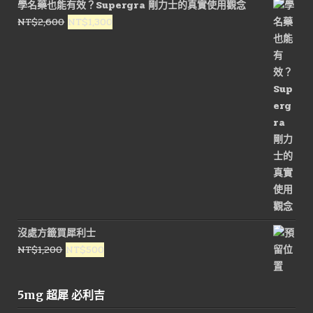
學名藥也能有效？Supergra 剛力士的真實使用觀念
格：
格：
原
目
NT$
2,600
NT$
1,300
NT$1,600。
NT$800。
始
前
價
價
格：
格：
NT$2,600。
NT$1,300。
沒處方籤買犀利士
原
目
NT$
1,200
NT$
500
始
前
價
價
5mg 超犀 必利吉
格：
格：