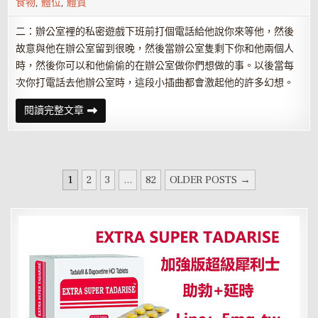
食物
,
體位
,
體質
二：辦公室裡的私密遊戲下班前打個電話給他說你來等他，然後
故意與他在辦公室留到很晚，然後當辦公室隻剩下你和他兩個人
時，然後你可以和他偷偷的在辦公室做你們想做的事。以後當每
次你打電話去他辦公室時，這段小插曲都會激起他的許多幻想。
8
閱讀完整文章
個
床
上
必
殺
技
文
讓
1
2
3
...
82
OLDER POSTS →
男
章
人
急
分
不
可
頁
耐