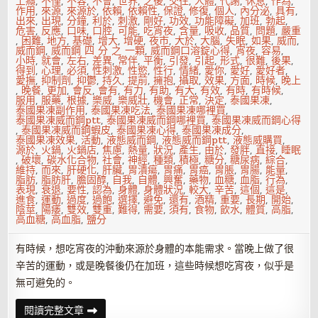
上癮
,
不僅
,
不容
,
不會
,
世界
,
之後
,
交往
,
人體
,
代謝
,
休息
,
作為
,
作用
,
來源
,
來源於
,
依賴
,
依賴性
,
保證
,
修復
,
個人
,
內分泌
,
具有
,
出來
,
出現
,
分鐘
,
利於
,
刺激
,
剛好
,
功效
,
功能障礙
,
加班
,
勃起
,
危害
,
反應
,
口味
,
口腔
,
可能
,
吃宵夜
,
含量
,
吸收
,
品質
,
問題
,
嚴重
,
困難
,
地方
,
基礎
,
增大
,
增硬
,
夜市
,
大於
,
大腦
,
失眠
,
如果
,
威而
,
威而鋼
,
威而鋼 四 分 之 一顆
,
威而鋼口溶錠心得
,
宵夜
,
容易
,
小時
,
就會
,
左右
,
差異
,
常伴
,
平衡
,
引發
,
引起
,
形式
,
很難
,
後果
,
得到
,
心理
,
必須
,
性刺激
,
性慾
,
性行
,
情緒
,
愛你
,
愛好
,
愛好者
,
愛撫
,
抑制劑
,
抑鬱
,
持久
,
提前
,
擁抱
,
攝取
,
效果
,
方面
,
時候
,
晚上
,
晚餐
,
更加
,
會反
,
會有
,
有力
,
有助
,
有大
,
有效
,
有時
,
有時候
,
服用
,
服藥
,
根據
,
樂威
,
樂威壯
,
機會
,
正常
,
決定
,
泰國果凍
,
泰國果凍副作用
,
泰國果凍吃法
,
泰國果凍哪裡買
,
泰國果凍威而鋼ptt
,
泰國果凍威而鋼哪裡買
,
泰國果凍威而鋼心得
,
泰國果凍威而鋼蝦皮
,
泰國果凍心得
,
泰國果凍成分
,
泰國果凍效果
,
活動
,
液態威而鋼
,
液態威而鋼ptt
,
液態威購買
,
源於
,
火鍋
,
火鍋店
,
焦慮
,
熱量
,
狀況
,
產生
,
由於
,
發胖
,
直接
,
睡眠
,
破壞
,
碳水化合物
,
社會
,
神經
,
種類
,
積極
,
糖分
,
糖尿病
,
綜合
,
維持
,
而來
,
肝硬化
,
肝臟
,
胃潰瘍
,
胃痛
,
胃癌
,
胃脹
,
胃腸
,
能量
,
脂肪
,
脂肪肝
,
膽固醇
,
自我
,
自體
,
興奮
,
藥物
,
血糖
,
血脂
,
行為
,
表現
,
衰退
,
要性
,
認為
,
身體
,
身體狀況
,
較大
,
辛苦
,
這個
,
這是
,
進食
,
運動
,
過度
,
過飽
,
選擇
,
避免
,
還有
,
酒精
,
重要
,
長期
,
開始
,
陰莖
,
陽痿
,
雙效
,
雙重
,
難得
,
需要
,
須有
,
食物
,
飲水
,
體質
,
高脂
,
高血糖
,
高血脂
,
鹽分
有時候，想吃宵夜的沖動來源於身體的本能需求。當晚上做了很
辛苦的運動，或是晚餐後仍在加班，這些時候想吃宵夜，似乎是
無可避免的。
吃
閱讀完整文章