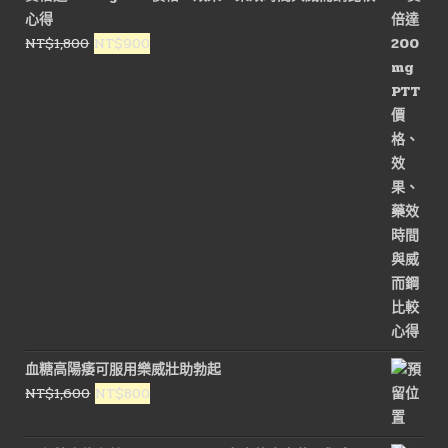
格：
格：
心得
NT$1,800。
NT$900。
原
目
NT$
1,800
NT$
900
始
前
價
價
格：
格：
NT$1,800。
NT$900。
血糖高陽痿可服用樂威壯助勃起
原
目
NT$
1,600
NT$
800
始
前
價
價