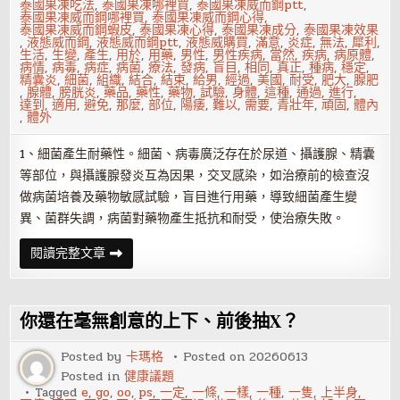
泰國果凍吃法
,
泰國果凍哪裡買
,
泰國果凍威而鋼ptt
,
泰國果凍威而鋼哪裡買
,
泰國果凍威而鋼心得
,
泰國果凍威而鋼蝦皮
,
泰國果凍心得
,
泰國果凍成分
,
泰國果凍效果
,
液態威而鋼
,
液態威而鋼ptt
,
液態威購買
,
滿意
,
炎症
,
無法
,
犀利
,
生活
,
生變
,
產生
,
用於
,
用藥
,
男性
,
男性疾病
,
當然
,
疾病
,
病原體
,
病情
,
病毒
,
病症
,
病菌
,
療法
,
發病
,
盲目
,
相同
,
真正
,
種病
,
穩定
,
精囊炎
,
細菌
,
組織
,
結合
,
結束
,
給男
,
經過
,
美國
,
耐受
,
肥大
,
腺肥
,
腺體
,
膀胱炎
,
藥品
,
藥性
,
藥物
,
試驗
,
身體
,
這種
,
通過
,
進行
,
達到
,
適用
,
避免
,
那麼
,
部位
,
陽痿
,
難以
,
需要
,
青壯年
,
頑固
,
體內
,
體外
1、細菌產生耐藥性。細菌、病毒廣泛存在於尿道、攝護腺、精囊
等部位，與攝護腺發炎互為因果，交叉感染，如治療前的檢查沒
做病菌培養及藥物敏感試驗，盲目進行用藥，導致細菌產生變
異、菌群失調，病菌對藥物產生抵抗和耐受，使治療失敗。
如
閱讀完整文章
何
根
據
攝
護
你還在毫無創意的上下、前後抽X？
腺
發
炎
Posted by
卡瑪格
Posted on
20260613
的
Posted in
健康議題
症
狀
Tagged
e
,
go
,
oo
,
ps
,
一定
,
一條
,
一樣
,
一種
,
一隻
,
上半身
,