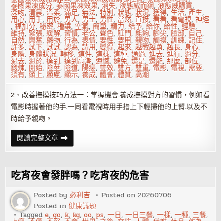
泰國果凍成分
,
泰國果凍效果
,
消失
,
液態威而鋼
,
液態威購買
,
深吻
,
清晨
,
溫柔
,
滿足
,
無法
,
特別
,
狀態
,
狀況
,
獲得
,
生活
,
產生
,
用心
,
用手
,
用於
,
男人
,
男士
,
男性
,
當然
,
直接
,
看看
,
看電視
,
神經
,
福加分
,
秘密
,
種讓
,
空氣
,
簡單
,
精力
,
給予
,
給你
,
給性
,
經驗
,
維持
,
緊張
,
緩解
,
習慣
,
老公
,
聲色
,
肛門
,
能夠
,
腳尖
,
臉部
,
自己
,
自然
,
興奮
,
藥物
,
行為
,
表情
,
要性
,
要用
,
親吻
,
觸摸
,
訓練
,
記住
,
許多
,
試下
,
試試
,
認為
,
請用
,
變得
,
起來
,
越戰越勇
,
越長
,
身心
,
身體
,
身體狀況
,
轉移
,
這件
,
這樣
,
這種
,
通過
,
進去
,
進行
,
過分
,
過去
,
過於
,
達到
,
達到高潮
,
遺憾
,
避免
,
還是
,
還能
,
那麼
,
部位
,
鍛煉
,
開始
,
陰莖
,
陰道
,
陽痿
,
雙效
,
雙方
,
雙重
,
電影
,
電視
,
需要
,
須有
,
頭上
,
顧慮
,
顯示
,
養成
,
體會
,
體質
,
高潮
2、改善撫摸技巧方法一：掌握機會.養成撫摸對方的習慣，例如看
電影時握著他的手.一同看電視時用手指上下輕掃他的上臂.以及不
時給予親吻。
如
閱讀完整文章
何
通
過
技
巧
吃宵夜會發胖嗎？吃宵夜的危害
給
性
福
Posted by
必利吉
Posted on
20260706
加
Posted in
健康議題
分？
Tagged
e
,
go
,
k
,
kg
,
oo
,
ps
,
一日
,
一日三餐
,
一樣
,
一種
,
三餐
,