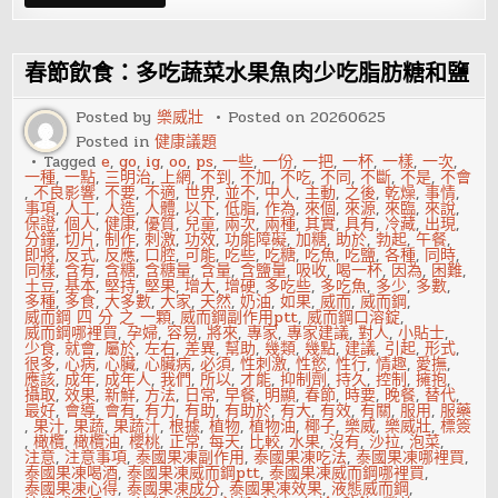
宵
夜
會
發
胖
春節飲食：多吃蔬菜水果魚肉少吃脂肪糖和鹽
嗎？
吃
宵
Posted by
樂威壯
Posted on
20260625
夜
Posted in
健康議題
的
危
Tagged
e
,
go
,
ig
,
oo
,
ps
,
一些
,
一份
,
一把
,
一杯
,
一樣
,
一次
,
害
一種
,
一點
,
三明治
,
上網
,
不到
,
不加
,
不吃
,
不同
,
不斷
,
不是
,
不會
,
不良影響
,
不要
,
不適
,
世界
,
並不
,
中人
,
主動
,
之後
,
乾燥
,
事情
,
事項
,
人工
,
人造
,
人體
,
以下
,
低脂
,
作為
,
來個
,
來源
,
來臨
,
來說
,
保證
,
個人
,
健康
,
優質
,
兒童
,
兩次
,
兩種
,
其實
,
具有
,
冷藏
,
出現
,
分鐘
,
切片
,
制作
,
刺激
,
功效
,
功能障礙
,
加糖
,
助於
,
勃起
,
午餐
,
即將
,
反式
,
反應
,
口腔
,
可能
,
吃些
,
吃糖
,
吃魚
,
吃鹽
,
各種
,
同時
,
同樣
,
含有
,
含糖
,
含糖量
,
含量
,
含鹽量
,
吸收
,
喝一杯
,
因為
,
困難
,
土豆
,
基本
,
堅持
,
堅果
,
增大
,
增硬
,
多吃些
,
多吃魚
,
多少
,
多數
,
多種
,
多食
,
大多數
,
大家
,
天然
,
奶油
,
如果
,
威而
,
威而鋼
,
威而鋼 四 分 之 一顆
,
威而鋼副作用ptt
,
威而鋼口溶錠
,
威而鋼哪裡買
,
孕婦
,
容易
,
將來
,
專家
,
專家建議
,
對人
,
小貼士
,
少食
,
就會
,
屬於
,
左右
,
差異
,
幫助
,
幾類
,
幾點
,
建議
,
引起
,
形式
,
很多
,
心病
,
心臟
,
心臟病
,
必須
,
性刺激
,
性慾
,
性行
,
情趣
,
愛撫
,
應該
,
成年
,
成年人
,
我們
,
所以
,
才能
,
抑制劑
,
持久
,
控制
,
擁抱
,
攝取
,
效果
,
新鮮
,
方法
,
日常
,
早餐
,
明顯
,
春節
,
時要
,
晚餐
,
替代
,
最好
,
會導
,
會有
,
有力
,
有助
,
有助於
,
有大
,
有效
,
有關
,
服用
,
服藥
,
果汁
,
果蔬
,
果蔬汁
,
根據
,
植物
,
植物油
,
椰子
,
樂威
,
樂威壯
,
標簽
,
橄欖
,
橄欖油
,
櫻桃
,
正常
,
每天
,
比較
,
水果
,
沒有
,
沙拉
,
泡菜
,
注意
,
注意事項
,
泰國果凍副作用
,
泰國果凍吃法
,
泰國果凍哪裡買
,
泰國果凍喝酒
,
泰國果凍威而鋼ptt
,
泰國果凍威而鋼哪裡買
,
泰國果凍心得
,
泰國果凍成分
,
泰國果凍效果
,
液態威而鋼
,