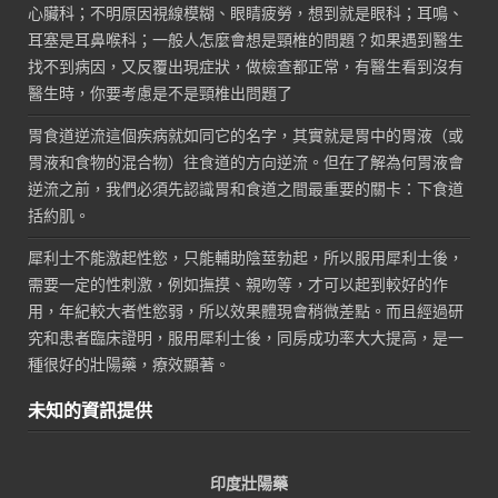
心臟科；不明原因視線模糊、眼睛疲勞，想到就是眼科；耳鳴、
耳塞是耳鼻喉科；一般人怎麼會想是頸椎的問題？如果遇到醫生
找不到病因，又反覆出現症狀，做檢查都正常，有醫生看到沒有
醫生時，你要考慮是不是頸椎出問題了
胃食道逆流這個疾病就如同它的名字，其實就是胃中的胃液（或
胃液和食物的混合物）往食道的方向逆流。但在了解為何胃液會
逆流之前，我們必須先認識胃和食道之間最重要的關卡：下食道
括約肌。
犀利士不能激起性慾，只能輔助陰莖勃起，所以服用犀利士後，
需要一定的性刺激，例如撫摸、親吻等，才可以起到較好的作
用，年紀較大者性慾弱，所以效果體現會稍微差點。而且經過研
究和患者臨床證明，服用犀利士後，同房成功率大大提高，是一
種很好的壯陽藥，療效顯著。
未知的資訊提供
印度壯陽藥