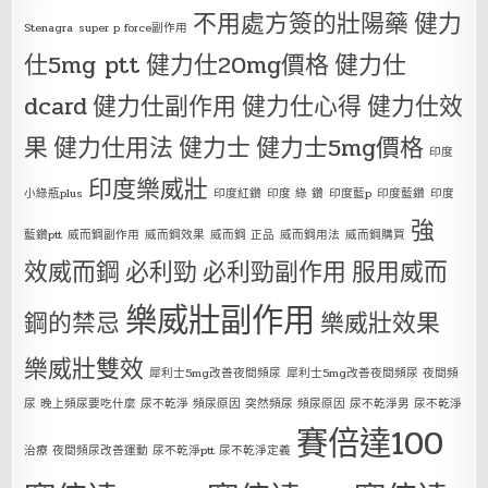
不用處方簽的壯陽藥
健力
Stenagra
super p force副作用
仕5mg ptt
健力仕20mg價格
健力仕
dcard
健力仕副作用
健力仕心得
健力仕效
果
健力仕用法
健力士
健力士5mg價格
印度
印度樂威壯
小綠瓶plus
印度紅鑽
印度 綠 鑽
印度藍p
印度藍鑽
印度
強
藍鑽ptt
威而鋼副作用
威而鋼效果
威而鋼 正品
威而鋼用法
威而鋼購買
效威而鋼
必利勁
必利勁副作用
服用威而
樂威壯副作用
鋼的禁忌
樂威壯效果
樂威壯雙效
犀利士5mg改善夜間頻尿
犀利士5mg改善夜間頻尿 夜間頻
尿 晚上頻尿要吃什麼 尿不乾淨 頻尿原因 突然頻尿 頻尿原因 尿不乾淨男 尿不乾淨
賽倍達100
治療 夜間頻尿改善運動 尿不乾淨ptt 尿不乾淨定義