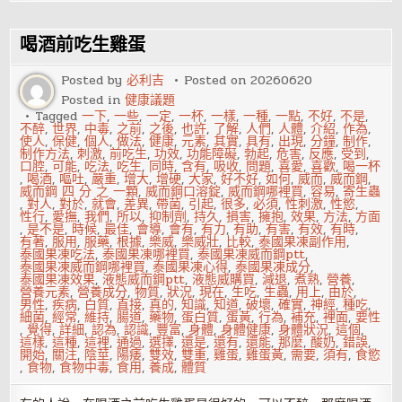
飲
食：
多
吃
喝酒前吃生雞蛋
蔬
菜
水
Posted by
必利吉
Posted on
20260620
果
Posted in
健康議題
魚
肉
Tagged
一下
,
一些
,
一定
,
一杯
,
一樣
,
一種
,
一點
,
不好
,
不是
,
少
不醉
,
世界
,
中毒
,
之前
,
之後
,
也許
,
了解
,
人們
,
人體
,
介紹
,
作為
,
吃
使人
,
保健
,
個人
,
做法
,
健康
,
元素
,
其實
,
具有
,
出現
,
分鐘
,
制作
,
脂
制作方法
,
刺激
,
前吃生
,
功效
,
功能障礙
,
勃起
,
危害
,
反應
,
受到
,
肪
口腔
,
可能
,
吃法
,
吃生
,
同時
,
含有
,
吸收
,
問題
,
喜愛
,
喜歡
,
喝一杯
糖
,
喝酒
,
嘔吐
,
嚴重
,
增大
,
增硬
,
大家
,
好不好
,
如何
,
威而
,
威而鋼
,
和
威而鋼 四 分 之 一顆
,
威而鋼口溶錠
,
威而鋼哪裡買
,
容易
,
寄生蟲
鹽
,
對人
,
對於
,
就會
,
差異
,
帶菌
,
引起
,
很多
,
必須
,
性刺激
,
性慾
,
性行
,
愛撫
,
我們
,
所以
,
抑制劑
,
持久
,
損害
,
擁抱
,
效果
,
方法
,
方面
,
是不是
,
時候
,
最佳
,
會導
,
會有
,
有力
,
有助
,
有害
,
有效
,
有時
,
有著
,
服用
,
服藥
,
根據
,
樂威
,
樂威壯
,
比較
,
泰國果凍副作用
,
泰國果凍吃法
,
泰國果凍哪裡買
,
泰國果凍威而鋼ptt
,
泰國果凍威而鋼哪裡買
,
泰國果凍心得
,
泰國果凍成分
,
泰國果凍效果
,
液態威而鋼ptt
,
液態威購買
,
減退
,
煮熟
,
營養
,
營養元素
,
營養成分
,
物質
,
狀況
,
現在
,
生吃
,
生蟲
,
用上
,
由於
,
男性
,
疾病
,
白質
,
直接
,
真的
,
知識
,
知道
,
破壞
,
確實
,
神經
,
種吃
,
細菌
,
經常
,
維持
,
腸道
,
藥物
,
蛋白質
,
蛋黃
,
行為
,
補充
,
裡面
,
要性
,
覺得
,
詳細
,
認為
,
認識
,
豐富
,
身體
,
身體健康
,
身體狀況
,
這個
,
這樣
,
這種
,
這裡
,
通過
,
選擇
,
還是
,
還有
,
還能
,
那麼
,
酸奶
,
錯誤
,
開始
,
關注
,
陰莖
,
陽痿
,
雙效
,
雙重
,
雞蛋
,
雞蛋黃
,
需要
,
須有
,
食慾
,
食物
,
食物中毒
,
食用
,
養成
,
體質