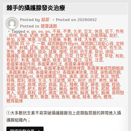
無
創
棘手的攝護腺發炎治療
意
的
上
Posted by
超犀
Posted on
20260612
下、
Posted in
健康議題
前
後
Tagged
e
,
go
,
oo
,
ps
,
不易
,
不準
,
久坐
,
交叉
,
休息
,
低下
,
作用
抽
,
保持
,
免疫
,
初期
,
刺激
,
刺激性
,
副作用
,
劑量
,
功能障礙
,
助於
,
X？
參加
,
反應
,
堵塞
,
壯陽
,
壯陽藥
,
多數
,
多樣
,
大多數
,
女方
,
威而鋼 四 分 之 一顆
,
威而鋼副作用ptt
,
威而鋼口溶錠心得
,
定時
,
寒冷
,
射精
,
延長
,
徹底
,
徹底清除
,
必利勁
,
性功能
,
性早
,
性生活
,
患有
,
患者
,
感到
,
感染
,
感覺
,
慢性
,
技術
,
抗生素
,
排出
,
排除
,
攝護腺
,
攝護腺發炎
,
改善
,
改變
,
日常
,
日常生活
,
早洩
,
早發
,
有助
,
有助於
,
有害
,
服用
,
構造
,
檢查
,
歐盟
,
每日
,
沒有
,
注意
,
泰國果凍副作用
,
泰國果凍吃法
,
泰國果凍哪裡買
,
泰國果凍威而鋼ptt
,
泰國果凍威而鋼哪裡買
,
泰國果凍威而鋼蝦皮
,
泰國果凍心得
,
泰國果凍成分
,
泰國果凍效果
,
流感
,
液態威而鋼
,
液態威而鋼ptt
,
液態威購買
,
清除
,
滿意
,
潮濕
,
炎症
,
無法
,
物質
,
特殊
,
犀利
,
環境
,
生活
,
生活習慣
,
用大
,
用於
,
由於
,
男性
,
疲勞
,
疾病
,
病因
,
病理
,
病症
,
病菌
,
真正
,
睡眠
,
穩定
,
篩查
,
組織
,
經過
,
美國
,
習慣
,
肥大
,
腺肥
,
臨床
,
藥品
,
藥物
,
規律
,
許多
,
起居
,
通過
,
進入
,
過度
,
過程
,
達到
,
適度
,
適用
,
避免
,
酗酒
,
醫生
,
鍛煉
,
長時間
,
防止
,
陽痿
,
雙方
,
需要
,
食物
,
食用
,
養成
,
騎車
,
體內
,
體育
,
體育鍛煉
①大多數抗生素不易突破攝護腺腺泡上皮類脂質膜的屏障進入攝
護腺組織內；