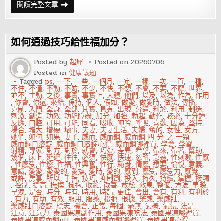
攝
閱讀完整文章
護
腺
疼
不
一
如何通過技巧給性福加分？
定
就
是
Posted by
超犀
Posted on
20260706
攝
Posted in
健康議題
護
腺
Tagged
ps
,
一下
,
一些
,
一個月
,
一定
,
一樣
,
一次
,
一直
,
一種
,
發
不住
,
不僅
,
不動
,
不妨
,
不少
,
不快
,
不想
,
不會
,
不要
,
不願
,
世界
,
炎
並不
,
主動
,
之後
,
事實
,
事實上
,
人體
,
他們
,
以及
,
以為
,
作為
,
作用
,
你會
,
你還
,
來給
,
保持
,
個人
,
假如
,
做愛
,
做愛時
,
做法
,
傳播
,
克制
,
入門
,
全身
,
全部
,
其實
,
具有
,
出現
,
分鐘
,
利於
,
利用
,
制造
,
刺激
,
創造
,
功效
,
功能障礙
,
加分
,
加強
,
勃起
,
動作
,
務必
,
十分鐘
,
反應
,
口腔
,
可用
,
可能
,
同看
,
吸收
,
呻吟
,
呼吸
,
喜歡
,
因為
,
堅持
,
場合
,
增大
,
增硬
,
壞事
,
夫妻
,
夫妻生活
,
夫婦
,
奮的
,
女性
,
女方
,
她們
,
如何
,
如果
,
妻子
,
威而
,
威而鋼
,
威而鋼 四 分 之 一顆
,
威而鋼口溶錠
,
威而鋼口溶錠心得
,
威而鋼哪裡買
,
學會
,
學習
,
射精
,
專家
,
對方
,
對於
,
就會
,
巧妙
,
差異
,
希望
,
帶來
,
帶著
,
幫助
,
幾個
,
床上
,
延遲
,
往往
,
必須
,
快感
,
快速
,
忽略
,
急速
,
性刺激
,
性感
,
性感受
,
性慾
,
性福
,
性興奮
,
性行
,
恥骨
,
情感
,
想要
,
愉悅
,
意義
,
意識
,
愛愛
,
愛愛的
,
愛撫
,
愛時
,
愛的
,
感到
,
感受
,
感受力
,
感覺
,
或許
,
房事
,
所以
,
手指
,
技巧
,
抑制劑
,
投入
,
持久
,
持續
,
掌握
,
接觸
,
控制
,
提高
,
撫摸
,
擁抱
,
收縮
,
改善
,
放松
,
效果
,
整個
,
方法
,
早晚
,
早洩
,
是否
,
時分
,
時有
,
時用
,
時請
,
更佳
,
會出
,
會有
,
有利
,
有利於
,
有力
,
有助
,
有效
,
服用
,
服藥
,
松弛
,
根據
,
樂威
,
樂威壯
,
樂威壯口溶錠
,
標志
,
機會
,
正常
,
每個
,
毫無
,
氣概
,
氣氛
,
法是
,
注意
,
注意力
,
泰國果凍副作用
,
泰國果凍吃法
,
泰國果凍哪裡買
,
泰國果凍威而鋼ptt
,
泰國果凍威而鋼哪裡買
,
泰國果凍心得
,