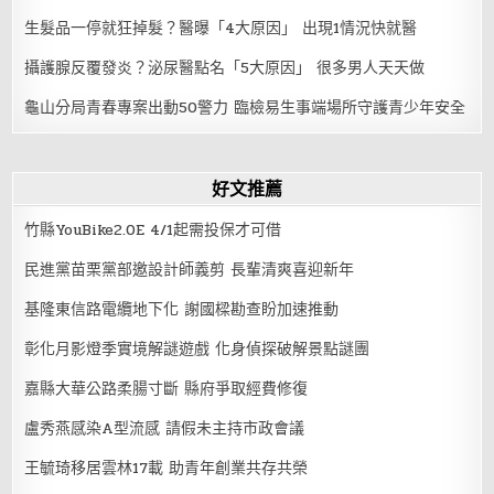
生髮品一停就狂掉髮？醫曝「4大原因」 出現1情況快就醫
攝護腺反覆發炎？泌尿醫點名「5大原因」 很多男人天天做
龜山分局青春專案出動50警力 臨檢易生事端場所守護青少年安全
好文推薦
竹縣YouBike2.0E 4/1起需投保才可借
民進黨苗栗黨部邀設計師義剪 長輩清爽喜迎新年
基隆東信路電纜地下化 謝國樑勘查盼加速推動
彰化月影燈季實境解謎遊戲 化身偵探破解景點謎團
嘉縣大華公路柔腸寸斷 縣府爭取經費修復
盧秀燕感染A型流感 請假未主持市政會議
王毓琦移居雲林17載 助青年創業共存共榮