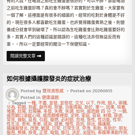
有的人說，在喝酒之前吃生雞蛋是很好的，可以不醉，那麼喝酒
之前吃生雞蛋好嗎？真的會不醉嗎？其實對於生雞蛋，大家要有
一個了解，這裡面是有很多的細菌的，經常的吃對於身體是不好
的。現在很多人都喜歡吃生雞蛋，也許覺得雞蛋煮熟之後，則營
養成分就會早到破壞了，所以認為生吃雞蛋會比熟吃雞蛋要好的
多，其實人們的這種認識是錯誤的，這種吃法非但無益反而有
害，，所以一定要經常的關注一下保健知識。
喝
閱讀完整文章
酒
前
吃
生
雞
如何根據攝護腺發炎的症狀治療
蛋
Posted by
雙效液態威
Posted on
20260615
Posted in
健康議題
Tagged
一種
,
不盡
,
並發
,
並發症
,
交叉
,
以下
,
作用
,
個人
,
兩種
,
分為
,
初期
,
到處
,
副作用
,
劑量
,
功能障礙
,
助於
,
單一
,
因果
,
培養
,
堵塞
,
壯陽
,
壯陽藥
,
多發
,
失敗
,
失調
,
如何
,
威而鋼 四 分 之 一顆
,
威而鋼口溶錠心得
,
威而鋼哪裡買
,
定時
,
家庭
,
容易
,
射精
,
尿道
,
常見
,
幾點
,
延長
,
引起
,
復燃
,
必利勁
,
忽視
,
急性
,
性功能
,
性早
,
性生活
,
患有
,
患者
,
感染
,
感覺
,
慢性
,
抵抗
,
排出
,
攝護腺
,
攝護腺發炎
,
改變
,
敏感
,
日常
,
日常生活
,
早洩
,
有助
,
有助於
,
朋友
,
服用
,
根據
,
檢查
,
正常
,
每個
,
每日
,
決定
,
泌尿科
,
泰國果凍副作用
,