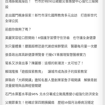
白海豚颱風接近！ 竹市於明(9)日啟動災害應變中心強化三級開
設
走出國門親身探索！新竹市深化國際教育多元出訪 打造新世代
全球公民
前戲你做夠了嗎？
美麗笑容從口腔開始！6個護牙習慣守住牙齒 也守護全身健康
別只量體重！腰圍超標恐是代謝症候群警訊 醫籲每月量一次腰
張善政出席高齡健康博覽會 行動CT車展現智慧醫療實力
菊系又涉貪出事？陳麗娜：這樣的新潮流，太可怕了！
賴瑞隆推「遊戲探索教育」 讓城市成為孩子的探索教室
屏縣府「大師開講」邀知名藝人暨創業家詹子晴開講 解鎖青創
流量變現與品牌經營關鍵
石門水庫蓄水率達96% 北水分署成立颱風應變小組強化防洪安全
父親節重生！他確診第四期胰臟癌 歷經16個月治療病況穩定