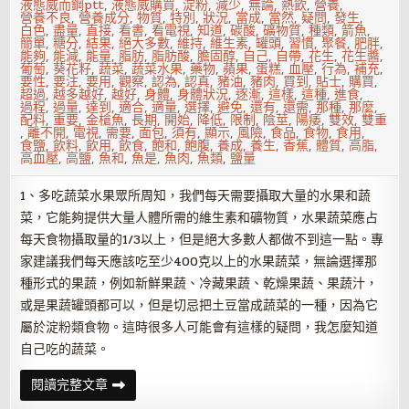
液態威而鋼ptt
,
液態威購買
,
淀粉
,
減少
,
無論
,
熱飲
,
營養
,
營養不良
,
營養成分
,
物質
,
特別
,
狀況
,
當成
,
當然
,
疑問
,
發生
,
白色
,
盡量
,
直接
,
看書
,
看電視
,
知道
,
碳酸
,
礦物質
,
種類
,
箭魚
,
簡單
,
糖分
,
結果
,
絕大多數
,
維持
,
維生素
,
罐頭
,
習慣
,
聚餐
,
肥胖
,
能夠
,
能減
,
能量
,
脂肪
,
脂肪酸
,
膽固醇
,
自己
,
自帶
,
花生
,
花生醬
,
葡萄
,
葵花籽
,
蔬菜
,
蔬菜水果
,
藥物
,
蘋果
,
蛋糕
,
血壓
,
行為
,
補充
,
要性
,
要注
,
要用
,
觀察
,
認為
,
認真
,
豬油
,
豬肉
,
買到
,
貼士
,
購買
,
超過
,
越多越好
,
越好
,
身體
,
身體狀況
,
逐漸
,
這樣
,
這種
,
進食
,
過程
,
過量
,
達到
,
適合
,
適量
,
選擇
,
避免
,
還有
,
還需
,
那種
,
那麼
,
配料
,
重要
,
金槍魚
,
長期
,
開始
,
降低
,
限制
,
陰莖
,
陽痿
,
雙效
,
雙重
,
離不開
,
電視
,
需要
,
面包
,
須有
,
顯示
,
風險
,
食品
,
食物
,
食用
,
食鹽
,
飲料
,
飲用
,
飲食
,
飽和
,
飽腹
,
養成
,
養生
,
香蕉
,
體質
,
高脂
,
高血壓
,
高鹽
,
魚和
,
魚是
,
魚肉
,
魚類
,
鹽量
1、多吃蔬菜水果眾所周知，我們每天需要攝取大量的水果和蔬
菜，它能夠提供大量人體所需的維生素和礦物質，水果蔬菜應占
每天食物攝取量的1/3以上，但是絕大多數人都做不到這一點。專
家建議我們每天應該吃至少400克以上的水果蔬菜，無論選擇那
種形式的果蔬，例如新鮮果蔬、冷藏果蔬、乾燥果蔬、果蔬汁，
或是果蔬罐頭都可以，但是切忌把土豆當成蔬菜的一種，因為它
屬於淀粉類食物。這時很多人可能會有這樣的疑問，我怎麼知道
自己吃的蔬菜。
春
閱讀完整文章
節