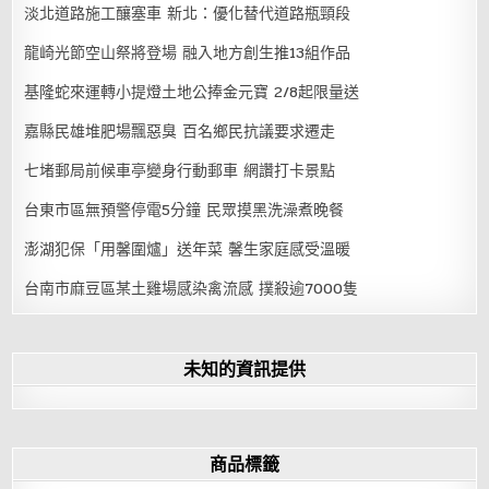
淡北道路施工釀塞車 新北：優化替代道路瓶頸段
龍崎光節空山祭將登場 融入地方創生推13組作品
基隆蛇來運轉小提燈土地公捧金元寶 2/8起限量送
嘉縣民雄堆肥場飄惡臭 百名鄉民抗議要求遷走
七堵郵局前候車亭變身行動郵車 網讚打卡景點
台東市區無預警停電5分鐘 民眾摸黑洗澡煮晚餐
澎湖犯保「用馨圍爐」送年菜 馨生家庭感受溫暖
台南市麻豆區某土雞場感染禽流感 撲殺逾7000隻
未知的資訊提供
商品標籤