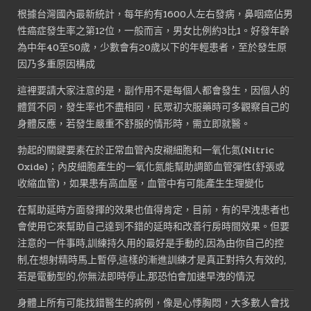
NT$1,200。
NT$500。
根據台灣國內最新統計，每年約有1600人左右發病，鼻咽癌佔男
性癌症發生率之第12位，一般而言，男女比例約3比1。好發年齡
為中年40至50歲，少數會有20歲以下的年輕患者，至於發生原
因乃多重原因構成
這裡要請大家注意的是，副作用不是每個人都會發生，因個人的
體質不同，發生率也不盡相同，民眾初次服藥時可多觀察自己的
身體反應，若發生嚴重不舒服的情形時，需立即就醫。
勃起的關鍵要素在於正常血管內皮襯細胞和一氧化氮(Nitric
Oxide)；內皮細胞產生的一氧化氮能幫助調節血管彈性(舒張或
收縮血管)，如果患有高血壓，血管中有可能產生生理變化
在幫助延時方面發揮的效果也值得肯定，目前，有的早洩患者也
會使用它來幫助自己達到不錯的延時和改善行房時間效果。但要
注意的一件事時,訓練持久用的最好是手動的,因為由你自己的控
制,在想射精時馬上暫停,這樣的漸進訓練才是真正對持久有效的,
若是電動型的,你無法即時停止,那恐怕會加速早洩的情況
身體上所有可能找錯醫生的病例，像是心悸胸悶，大多數人會找