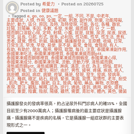
哪
Posted by
希愛力
Posted on
20260725
些
Posted in
健康議題
診
斷
Tagged
e
,
go
,
oo
,
ps
,
一定
,
一組
,
不同
,
不是
,
中老年
,
要
主要症狀
,
人煩
,
作用
,
全國
,
初期
,
刺激
,
副作用
,
劑量
,
功能障礙
,
點
助於
,
動力
,
區分
,
原因
,
及時
,
及時發現
,
可能
,
各位
,
各種
,
器官
,
壯陽
,
壯陽藥
,
多因
,
多數
,
多發
,
失眠
,
威而鋼 四 分 之 一顆
,
威而鋼口溶錠心得
,
定時
,
射精
,
小腹
,
就是
,
就醫
,
尿流
,
尿液
,
尿道
,
常見
,
延長
,
引起
,
形式
,
很多
,
必利勁
,
性功能
,
性早
,
性生活
,
患有
,
患者
,
感覺
,
慣性
,
折磨
,
攝護腺
,
攝護腺發炎
,
支原體
,
收縮
,
日常
,
日常生活
,
早洩
,
早發
,
易使
,
是不是
,
最常
,
會陰
,
會陰部
,
有人
,
有助
,
有助於
,
朋友
,
服用
,
梗阻
,
歐盟
,
每日
,
注意
,
泰國果凍副作用
,
泰國果凍吃法
,
泰國果凍哪裡買
,
泰國果凍威而鋼ptt
,
泰國果凍威而鋼哪裡買
,
泰國果凍威而鋼蝦皮
,
泰國果凍心得
,
泰國果凍成分
,
泰國果凍效果
,
流動
,
流動力學
,
液態威而鋼
,
液態威而鋼ptt
,
液態威購買
,
淋病
,
滿意
,
炎症
,
為主
,
煩惱
,
犀利
,
狹窄
,
生殖
,
生活
,
產生
,
用於
,
由於
,
男性
,
疲勞
,
疼痛
,
疾病
,
病人
,
病原體
,
病因
,
病症
,
病變
,
痙攣
,
痛是
,
發現
,
發生
,
發病
,
發病率
,
真正
,
種病
,
穩定
,
結石
,
經過
,
緊張
,
美國
,
習慣
,
習慣性
,
老年
,
耐受
,
肌肉
,
肥大
,
腹部
,
腺肥
,
自主
,
致病
,
葡萄
,
藥品
,
藥物
,
衣原體
,
表現
,
要注
,
觀點
,
解釋
,
認為
,
逆行
,
通過
,
達到
,
適用
,
避免
,
還有
,
部位
,
重要
,
陰囊
,
陰部
,
陽痿
,
雖然
,
需要
,
青壯年
,
體內
,
黃色
,
黴菌
攝護腺發炎的發病率很高，約占泌尿外科門診病人的確15%，全國
目前至少有2000萬病人；攝護腺罹病後的最主要症狀是攝護腺
痛，攝護腺痛不是疾病的名稱，它是攝護腺一組症狀群的主要表
現形式之一。