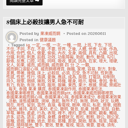
棘
閱讀完整文章
手
的
攝
護
腺
8個床上必殺技讓男人急不可耐
發
炎
治
Posted by
果凍威而鋼
Posted on
20260611
療
Posted in
健康議題
Tagged
ig
,
一定
,
一樣
,
一次
,
一種
,
一間
,
上班
,
下去
,
下班
,
不住
,
不同
,
不在
,
不是
,
不要
,
世界
,
之後
,
人體
,
他會
,
以後
,
作為
,
作用
,
你們
,
個人
,
做愛
,
偷偷
,
內衣
,
全身
,
兩個
,
具有
,
凸顯
,
出現
,
分鐘
,
利用
,
刺激
,
前戲
,
功效
,
功能障礙
,
勃起
,
動作
,
動情
,
勾引
,
厭倦
,
反應
,
口腔
,
可能
,
同時
,
吸收
,
嘗試
,
因為
,
在家
,
增大
,
增硬
,
女人
,
如果
,
威而
,
威而鋼
,
威而鋼 四 分 之 一顆
,
威而鋼口溶錠心得
,
威而鋼哪裡買
,
嫵媚
,
家裡
,
容易
,
對方
,
對象
,
差異
,
帶著
,
幾個
,
床上
,
必殺技
,
必須
,
忍受
,
急不可耐
,
性刺激
,
性感
,
性慾
,
性行
,
情調
,
愛撫
,
應該
,
成為
,
房間
,
打電話
,
抑制劑
,
持久
,
按摩
,
捆綁
,
擁抱
,
效果
,
時機
,
暖身
,
暗示
,
曖昧
,
會因
,
會有
,
有力
,
有助
,
有效
,
有時
,
服用
,
服藥
,
東西
,
果汁
,
根據
,
樂威
,
樂威壯
,
每天
,
泰國 果凍 購買
,
泰國果凍副作用
,
泰國果凍吃法
,
泰國果凍哪裡買
,
泰國果凍威而鋼ptt
,
泰國果凍威而鋼哪裡買
,
泰國果凍威而鋼心得
,
泰國果凍心得
,
泰國果凍成分
,
泰國果凍效果
,
活動
,
液態威購買
,
滑掉
,
激起
,
無所不在
,
無限
,
熱吻
,
狀況
,
玩轉
,
現在
,
用性
,
留到
,
當然
,
直接
,
看電視
,
眼神
,
睡前
,
私密
,
簡單
,
細胞
,
給他
,
維持
,
美好
,
美妙
,
老公
,
聰明
,
聲音
,
肌膚
,
肢體
,
背部
,
自動
,
草莓
,
藥物
,
處處
,
行為
,
表現
,
裡不
,
裡的
,
要性
,
親昵
,
觀看
,
觸碰
,
許多
,
認為
,
語言
,
調情
,
身體
,
身體狀況
,
輕松
,
輕輕
,
辦公
,
辦公室
,
這種
,
遊戲
,
運動
,
過去
,
那些
,
那種
,
那麼
,
開始
,
關系
,
陰莖
,
陽痿
,
隨時
,
隨時隨地
,
雙手
,
雙效
,
雙重
,
電視
,
電話
,
需要
,
靈魂
,
須有
,