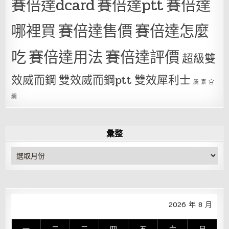
賽倍達dcard
賽倍達ptt
賽倍達
哪裡買
賽倍達售價
賽倍達怎麼
吃
賽倍達用法
賽倍達評價
超級雙
效威而鋼
雙效威而鋼ptt
雙效犀利士
騰 素 官
網
彙整
彙
整
2026 年 8 月