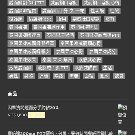
威而鋼副作用PTT
威而鋼口溶錠
威而鋼口溶錠心得
威而鋼哪裡買
威而鋼 四 分 之 一顆
性功能
性慾
攝護腺
攝護腺發炎
服用
樂威壯口溶錠
沒有
泰國果凍
泰國果凍副作用
泰國果凍吃法
泰國果凍哪裡買
泰國果凍喝酒
泰國果凍威而鋼PTT
泰國果凍威而鋼哪裡買
泰國果凍威而鋼心得
泰國果凍威而鋼蝦皮
泰國果凍心得
泰國果凍成分
泰國果凍效果
泰國 果凍 購買
液態威心得
液態威而鋼
液態威而鋼PTT
液態威購買
生活
男性
身體
這樣
陽痿
需要
面相
風水
飲食
商品
因早洩問題而分手約佔20%
原
目
NT$
1,800
NT$
900
始
前
價
價
賽倍達200mg PTT價格、效果、藥效時間與威而鋼比較