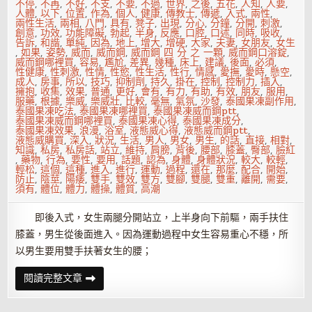
治
不停
,
不再
,
不好
,
不支
,
不要
,
不過
,
世界
,
之後
,
五花
,
人知
,
人要
,
療
人體
,
以下
,
位置
,
作為
,
個人
,
健康
,
傳教士
,
傳遞
,
入式
,
兩性
,
兩性生活
,
兩相
,
八門
,
具有
,
凳子
,
出現
,
分心
,
分鐘
,
分開
,
刺激
,
創意
,
功效
,
功能障礙
,
勃起
,
半身
,
反應
,
口腔
,
口述
,
同時
,
吸收
,
告訴
,
和諧
,
單純
,
因為
,
地上
,
增大
,
增硬
,
大家
,
夫妻
,
女朋友
,
女生
,
如果
,
姿勢
,
威而
,
威而鋼
,
威而鋼 四 分 之 一顆
,
威而鋼口溶錠
,
威而鋼哪裡買
,
容易
,
尷尬
,
差異
,
幾種
,
床上
,
建議
,
後面
,
必須
,
性健康
,
性刺激
,
性情
,
性慾
,
性生活
,
性行
,
情感
,
愛撫
,
愛時
,
懸空
,
成人
,
房事
,
所以
,
技巧
,
抑制劑
,
持久
,
掛在
,
控制
,
控制力
,
插入
,
擁抱
,
收集
,
效果
,
普通
,
更好
,
會有
,
有力
,
有助
,
有效
,
朋友
,
服用
,
服藥
,
根據
,
樂威
,
樂威壯
,
比較
,
毫無
,
氣氛
,
沙發
,
泰國果凍副作用
,
泰國果凍吃法
,
泰國果凍哪裡買
,
泰國果凍威而鋼ptt
,
泰國果凍威而鋼哪裡買
,
泰國果凍心得
,
泰國果凍成分
,
泰國果凍效果
,
浪漫
,
浴室
,
液態威心得
,
液態威而鋼ptt
,
液態威購買
,
深入
,
狀況
,
生活
,
男人
,
男女
,
男生
,
的話
,
直接
,
相對
,
知識
,
私房
,
私房話
,
站立
,
維持
,
肩膀
,
背後
,
腰部
,
膝蓋
,
臀部
,
臉紅
,
藥物
,
行為
,
要性
,
要用
,
話題
,
認為
,
身體
,
身體狀況
,
較大
,
較輕
,
輕松
,
這個
,
這種
,
進入
,
進行
,
運動
,
過程
,
還在
,
那麼
,
配合
,
開始
,
防止
,
陰莖
,
陽痿
,
雙手
,
雙效
,
雙方
,
雙腳
,
雙腿
,
雙重
,
離開
,
需要
,
須有
,
體位
,
體力
,
體操
,
體質
,
高潮
即後入式，女生兩腿分開站立，上半身向下前驅，兩手扶住
膝蓋，男生從後面進入。因為運動過程中女生容易重心不穩，所
以男生要用雙手扶著女生的腰；
你
閱讀完整文章
還
在
毫