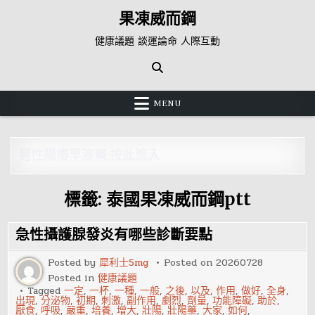
Skip
果凍威而鋼
to
content
健康議題 談運論命 人際互動
MENU
男性陽痿早洩藥:按此進入
標籤:
泰國果凍威而鋼ptt
急性攝護腺發炎有哪些診斷要點
Posted by
犀利士5mg
Posted on
20260728
Posted in
健康議題
Tagged
一定
,
一杯
,
一種
,
一般
,
之後
,
以及
,
作用
,
做好
,
全身
,
出現
,
分泌物
,
初期
,
刺激
,
副作用
,
劇烈
,
劑量
,
功能障礙
,
助於
,
厭食
,
呼吸
,
嚴重
,
培養
,
增大
,
壯陽
,
壯陽藥
,
大家
,
如何
,