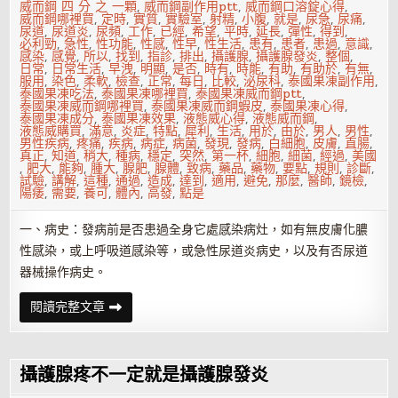
威而鋼 四 分 之 一顆
,
威而鋼副作用ptt
,
威而鋼口溶錠心得
,
威而鋼哪裡買
,
定時
,
實質
,
實驗室
,
射精
,
小腹
,
就是
,
尿急
,
尿痛
,
尿道
,
尿道炎
,
尿頻
,
工作
,
已經
,
希望
,
平時
,
延長
,
彈性
,
得到
,
必利勁
,
急性
,
性功能
,
性感
,
性早
,
性生活
,
患有
,
患者
,
患過
,
意識
,
感染
,
感覺
,
所以
,
找到
,
指診
,
排出
,
攝護腺
,
攝護腺發炎
,
整個
,
日常
,
日常生活
,
早洩
,
明顯
,
是否
,
時有
,
時能
,
有助
,
有助於
,
有無
,
服用
,
染色
,
柔軟
,
檢查
,
正常
,
每日
,
比較
,
泌尿科
,
泰國果凍副作用
,
泰國果凍吃法
,
泰國果凍哪裡買
,
泰國果凍威而鋼ptt
,
泰國果凍威而鋼哪裡買
,
泰國果凍威而鋼蝦皮
,
泰國果凍心得
,
泰國果凍成分
,
泰國果凍效果
,
液態威心得
,
液態威而鋼
,
液態威購買
,
滿意
,
炎症
,
特點
,
犀利
,
生活
,
用於
,
由於
,
男人
,
男性
,
男性疾病
,
疼痛
,
疾病
,
病症
,
病菌
,
發現
,
發病
,
白細胞
,
皮膚
,
直腸
,
真正
,
知道
,
稍大
,
種病
,
穩定
,
突然
,
第一杯
,
細胞
,
細菌
,
經過
,
美國
,
肥大
,
能夠
,
腫大
,
腺肥
,
腺體
,
致病
,
藥品
,
藥物
,
要點
,
規則
,
診斷
,
試驗
,
講解
,
這種
,
通過
,
造成
,
達到
,
適用
,
避免
,
那麼
,
醫師
,
鏡檢
,
陽痿
,
需要
,
養可
,
體內
,
高發
,
點是
一、病史：發病前是否患過全身它處感染病灶，如有無皮膚化膿
性感染，或上呼吸道感染等，或急性尿道炎病史，以及有否尿道
器械操作病史。
急
閱讀完整文章
性
攝
護
腺
發
攝護腺疼不一定就是攝護腺發炎
炎
有