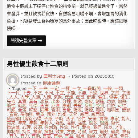
飽食中樞尚未下達停止進食的指令前，就已經過量進食了，當然
會發胖。並且飲食若貪快，自然容易咀嚼不爛，會增加胃的消化
負擔，也容易發生食物噎塞的意外事故；因此吃飯時，應該細嚼
慢咽。
飲
閱讀完整文章
食
忌
12
貪
均
男性優生飲食十二原則
衡
飲
食
Posted by
犀利士5mg
Posted on
20250810
最
Posted in
健康議題
重
要
Tagged
一下
,
一些
,
一定
,
一樣
,
一次
,
一段時間
,
一般
,
一類
,
下一代
,
下去
,
不吃
,
不同
,
不宜
,
不能
,
不要
,
不過
,
世界
,
之前
,
之後
,
人人
,
人學
,
人類
,
人體
,
來助
,
保護
,
偉哥
,
健康
,
催生
,
傷害
,
優生
,
先去
,
其實
,
具有
,
冰箱
,
出來
,
分鐘
,
刺激
,
削皮
,
創造
,
功效
,
加熱
,
助性
,
勃起
,
化學
,
危害
,
厄運
,
原則
,
去皮
,
反應
,
受到
,
口腔
,
可怕
,
可能
,
台灣
,
吃點
,
同時
,
否則
,
含量
,
吸收
,
吸煙
,
咖啡
,
咖啡因
,
問題
,
喜歡
,
喝咖啡
,
嚴重
,
國外
,
均衡
,
天然
,
威而
,
威而鋼
,
威而鋼口溶錠心得
,
子孫
,
子時
,
孩子
,
它們
,
安全
,
實際
,
專家
,
對人
,
帶來
,
年來
,
年輕
,
年輕人
,
幾點
,
強健
,
強盛
,
很多
,
很難
,
後代
,
微波爐
,
心理
,
必須
,
性刺激
,
性慾
,
性行
,
愛撫
,
我們
,
所以
,
才能
,
抑制劑
,
持久
,
損害
,
擁抱
,
效果
,
方便
,
時候
,
智力
,
最好
,
最高
,
會有
,
有人
,
有力
,
有助
,
有害
,
有毒
,
有益
,
服用
,
服藥
,
未來
,
果皮
,
條件
,