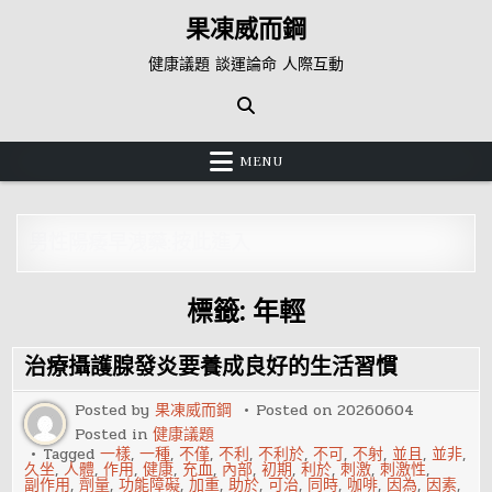
Skip
果凍威而鋼
to
content
健康議題 談運論命 人際互動
MENU
男性陽痿早洩藥:按此進入
標籤:
年輕
治療攝護腺發炎要養成良好的生活習慣
Posted by
果凍威而鋼
Posted on
20260604
Posted in
健康議題
Tagged
一樣
,
一種
,
不僅
,
不利
,
不利於
,
不可
,
不射
,
並且
,
並非
,
久坐
,
人體
,
作用
,
健康
,
充血
,
內部
,
初期
,
利於
,
刺激
,
刺激性
,
副作用
,
劑量
,
功能障礙
,
加重
,
助於
,
可治
,
同時
,
咖啡
,
因為
,
因素
,