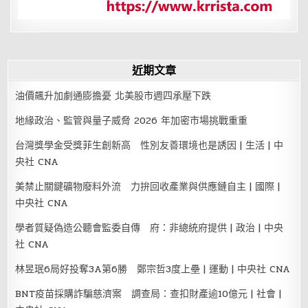
近期文章
油價飆升加劇通膨擔憂 北美股市週四承壓下跌
地緣政治、監管與量子威脅 2026 年加密市場挑戰重重
台灣獎學金受獎菲生創新高 性別友善環境也是誘因 | 生活 | 中
央社 CNA
美禁止關鍵礦物廢料外流 力拚回收產業與供應鏈自主 | 國際 |
中央社 CNA
學者質疑偽造公聽會監委自傳 府：非總統府提供 | 政治 | 中央
社 CNA
林昱珉6局好投奪3A第6勝 鄭宗哲3度上壘 | 運動 | 中央社 CNA
BNT疫苗採購詐騙慈濟案 調查局：查扣財產逾10億元 | 社會 |