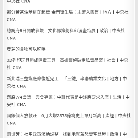
中央社 CNA
部分苦茶油苯駢芘超標 金門衛生局：未流入販售 | 地方 | 中央社
CNA
總統府8日開放參觀 文化部策劃科幻漫畫特展 | 政治 | 中央社
CNA
發芽的食物可以吃嗎
3D列印玩具熊成運毒工具 高雄警偵破走私毒品案 | 社會 | 中央
社 CNA
新北瑞三整煤廠修復近完工 「三鐵」串聯礦業文化 | 地方 | 中
央社 CNA
還原7/4會議 與會專家：中聯代表是中途應要求入席 | 生活 | 中
央社 CNA
國銀個人放款旺 6月大增2575億寫史上單月新高 | 產經 | 中央社
CNA
劉世芳：社宅政策滾動調整 找到地就蓋恐變空餘屋 | 政治 | 中