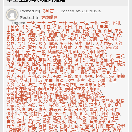
炎
要
養
Posted by
必利吉
Posted on
20260515
成
Posted in
健康議題
良
好
Tagged
一些
,
一天
,
一定
,
一杯
,
一樣
,
一種
,
一般
,
一起
,
不利
,
的
不利於
,
不到
,
不夠
,
不宜
,
不會
,
不用
,
不行
,
世界
,
中老年
,
生
中老年人
,
之後
,
事實
,
事實上
,
人有
,
人體
,
代謝
,
作為
,
作用
,
來說
,
活
便秘
,
促進
,
保健
,
個人
,
健康
,
價值
,
具有
,
冷卻
,
出現
,
分鐘
,
利於
,
習
刷牙
,
刺激
,
功效
,
功能障礙
,
加重
,
勃起
,
即使
,
反應
,
口腔
,
可能
,
慣
合適
,
否則
,
含有
,
吸收
,
問題
,
喝一杯
,
喝水
,
嘔吐
,
因人而異
,
因為
,
增大
,
增硬
,
壓力
,
多大
,
多數
,
大多數
,
天中
,
如果
,
威而
,
威而鋼
,
威而鋼 四 分 之 一顆
,
威而鋼副作用ptt
,
威而鋼口溶錠
,
威而鋼口溶錠心得
,
宜多
,
容易
,
對於
,
就夠
,
就是
,
尿液
,
左右
,
差異
,
幫助
,
年老
,
年輕
,
年輕人
,
建議
,
引起
,
得不到
,
得到
,
微信
,
心血管
,
必須
,
性刺激
,
性慾
,
性行
,
患者
,
情況
,
惡心
,
意義
,
愛撫
,
感覺
,
應該
,
所以
,
抑制劑
,
持久
,
排出
,
接近
,
損壞
,
擁抱
,
攝取
,
效果
,
早上
,
早晨
,
早起
,
早飯
,
早餐
,
時機
,
晨起
,
最佳
,
最好
,
最強
,
會克
,
會有
,
有人
,
有利
,
有利於
,
有力
,
有助
,
有效
,
服用
,
服藥
,
杯水
,
果糖
,
根據
,
樂威
,
樂威壯
,
比較
,
氣血
,
氣運
,
水中
,
水會
,
水溫
,
水能
,
水腫
,
沒多
,
沒有
,
法是
,
注意
,
泰國果凍副作用
,
泰國果凍吃法
,
泰國果凍哪裡買
,
泰國果凍喝酒
,
泰國果凍威而鋼ptt
,
泰國果凍威而鋼哪裡買
,
泰國果凍心得
,
泰國果凍成分
,
泰國果凍效果
,
流傳
,
消化
,
液態威而鋼
,
液態威而鋼ptt
,
液態威購買
,
涼開水
,
淡鹽水
,
清晨
,
減少
,
減退
,
準確
,
溫開水
,
潤腸
,
熱量
,
燒開
,
物質
,
特別
,
特別注意
,
狀況
,
現代
,
現代人
,
生育
,
產生
,
異常
,
疾病
,
病人
,
病患
,
病患者
,
白質
,
白開水
,
盡量
,
直接
,
相同
,
碳水化合物
,
礦物質
,
空腹
,
第一杯
,
細胞
,
細菌
,
維持
,
網絡
,
緩解
,
缺少
,
老年
,
老年人
,
胃腸
,
能力
,
脂肪
,
腎功能
,
腎臟
,
腸胃
,
自己
,
自然
,
藥物
,
蛋白質
,
蜂蜜
,
蜂蜜水
,
蠕動
,
血壓
,
血液循環
,
血管
,
行為
,
補充
,
要性
,
解釋
,
記憶
,
記憶力
,
認為
,
變得
,
負擔
,
起來
,
身體
,
身體狀況
,
迅速
,
這是
,
這樣
,
這種
,
這裡
,
過來
,
過多
,
過快
,
過程
,