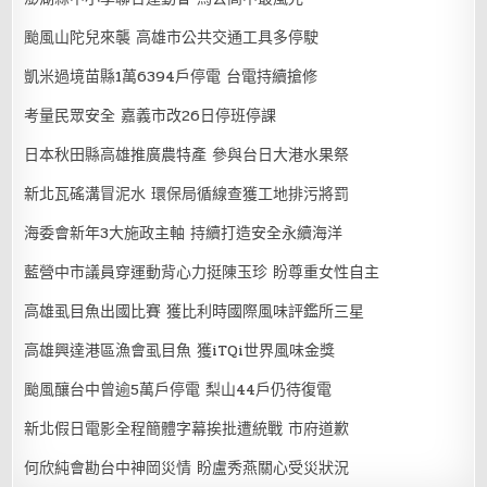
颱風山陀兒來襲 高雄市公共交通工具多停駛
凱米過境苗縣1萬6394戶停電 台電持續搶修
考量民眾安全 嘉義市改26日停班停課
日本秋田縣高雄推廣農特產 參與台日大港水果祭
新北瓦磘溝冒泥水 環保局循線查獲工地排污將罰
海委會新年3大施政主軸 持續打造安全永續海洋
藍營中市議員穿運動背心力挺陳玉珍 盼尊重女性自主
高雄虱目魚出國比賽 獲比利時國際風味評鑑所三星
高雄興達港區漁會虱目魚 獲iTQi世界風味金獎
颱風釀台中曾逾5萬戶停電 梨山44戶仍待復電
新北假日電影全程簡體字幕挨批遭統戰 市府道歉
何欣純會勘台中神岡災情 盼盧秀燕關心受災狀況