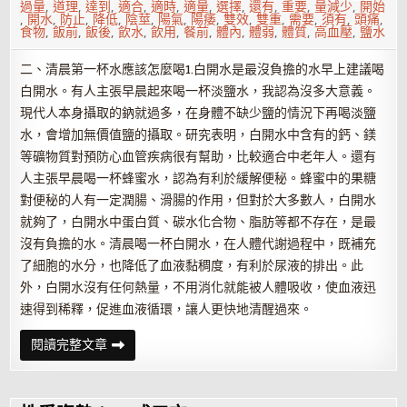
過量
,
道理
,
達到
,
適合
,
適時
,
適量
,
選擇
,
還有
,
重要
,
量減少
,
開始
,
開水
,
防止
,
降低
,
陰莖
,
陽氣
,
陽痿
,
雙效
,
雙重
,
需要
,
須有
,
頭痛
,
食物
,
飯前
,
飯後
,
飲水
,
飲用
,
餐前
,
體內
,
體弱
,
體質
,
高血壓
,
鹽水
二、清晨第一杯水應該怎麼喝1.白開水是最沒負擔的水早上建議喝
白開水。有人主張早晨起來喝一杯淡鹽水，我認為沒多大意義。
現代人本身攝取的鈉就過多，在身體不缺少鹽的情況下再喝淡鹽
水，會增加無價值鹽的攝取。研究表明，白開水中含有的鈣、鎂
等礦物質對預防心血管疾病很有幫助，比較適合中老年人。還有
人主張早晨喝一杯蜂蜜水，認為有利於緩解便秘。蜂蜜中的果糖
對便秘的人有一定潤腸、滑腸的作用，但對於大多數人，白開水
就夠了，白開水中蛋白質、碳水化合物、脂肪等都不存在，是最
沒有負擔的水。清晨喝一杯白開水，在人體代謝過程中，既補充
了細胞的水分，也降低了血液黏稠度，有利於尿液的排出。此
外，白開水沒有任何熱量，不用消化就能被人體吸收，使血液迅
速得到稀釋，促進血液循環，讓人更快地清醒過來。
早
閱讀完整文章
上
空
腹
喝