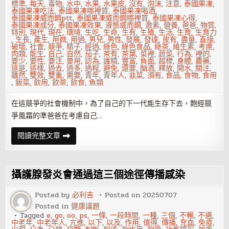
標準
,
每天
,
毒物
,
水中
,
水果
,
水果皮
,
沒有
,
泡沫
,
注意
,
泰國果凍
,
泰國果凍吃法
,
泰國果凍哪裡買
,
泰國果凍喝酒
,
泰國果凍威而鋼ptt
,
泰國果凍威而鋼哪裡買
,
泰國果凍心得
,
泰國果凍成分
,
泰國果凍效果
,
液態威而鋼
,
激素
,
營養
,
爸爸
,
物質
,
特別
,
現代
,
現在
,
環境
,
生吃
,
生命
,
生有
,
生殖
,
生活
,
生育
,
生育力
,
生長
,
產生
,
用微
,
用過
,
男兒
,
男性
,
發展
,
發達
,
皮有
,
盡量
,
直接
,
破壞
,
社會
,
競爭
,
精子
,
經過
,
綠色
,
綠色食品
,
綠茶
,
維生素
,
考慮
,
肉類
,
能生
,
自己
,
自然
,
茄子
,
茶有
,
茶葉
,
菜裡
,
蔬菜
,
行為
,
裡的
,
要少
,
要性
,
要注
,
要用
,
認為
,
護精
,
豐富
,
負面
,
超標
,
身體
,
農藥
,
這是
,
這樣
,
過去
,
過多
,
過程
,
避免
,
還要
,
酗酒
,
釋放
,
開水
,
關注
,
雖然
,
雙效
,
雙重
,
需要
,
青年
,
青年人
,
韭菜
,
須有
,
食品
,
食物
,
食用
,
飯菜
,
飲用
,
飲茶
,
飲食
,
魚類
在這競爭的社會機制中，為了自己的下一代能生存下去，飽經競
爭風霜的準爸爸在考慮自己…
男
閱讀完整文章
性
優
生
飲
食
攝護腺發炎會通過這三個途徑傳播感染
十
二
原
Posted by
必利吉
Posted on
20250707
則
Posted in
健康議題
Tagged
e
,
go
,
oo
,
ps
,
一條
,
一段時間
,
一種
,
三個
,
不暢
,
不適
,
中老年
,
中老年人
,
亢進
,
以下
,
以及
,
作用
,
值得
,
傳播
,
充血
,
免疫
,