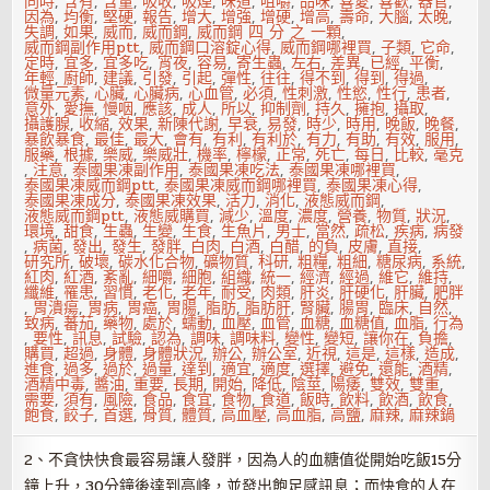
同時
,
含有
,
含量
,
吸收
,
吸煙
,
味道
,
咀嚼
,
品味
,
喜愛
,
喜歡
,
器官
,
因為
,
均衡
,
堅硬
,
報告
,
增大
,
增強
,
增硬
,
增高
,
壽命
,
大腦
,
太晚
,
失調
,
如果
,
威而
,
威而鋼
,
威而鋼 四 分 之 一顆
,
威而鋼副作用ptt
,
威而鋼口溶錠心得
,
威而鋼哪裡買
,
子類
,
它命
,
定時
,
宜多
,
宜多吃
,
宵夜
,
容易
,
寄生蟲
,
左右
,
差異
,
已經
,
平衡
,
年輕
,
廚師
,
建議
,
引發
,
引起
,
彈性
,
往往
,
得不到
,
得到
,
得過
,
微量元素
,
心臟
,
心臟病
,
心血管
,
必須
,
性刺激
,
性慾
,
性行
,
患者
,
意外
,
愛撫
,
慢咽
,
應該
,
成人
,
所以
,
抑制劑
,
持久
,
擁抱
,
攝取
,
攝護腺
,
收縮
,
效果
,
新陳代謝
,
早衰
,
易發
,
時少
,
時用
,
晚飯
,
晚餐
,
暴飲暴食
,
最佳
,
最大
,
會有
,
有利
,
有利於
,
有力
,
有助
,
有效
,
服用
,
服藥
,
根據
,
樂威
,
樂威壯
,
機率
,
檸檬
,
正常
,
死亡
,
每日
,
比較
,
毫克
,
注意
,
泰國果凍副作用
,
泰國果凍吃法
,
泰國果凍哪裡買
,
泰國果凍威而鋼ptt
,
泰國果凍威而鋼哪裡買
,
泰國果凍心得
,
泰國果凍成分
,
泰國果凍效果
,
活力
,
消化
,
液態威而鋼
,
液態威而鋼ptt
,
液態威購買
,
減少
,
溫度
,
濃度
,
營養
,
物質
,
狀況
,
環境
,
甜食
,
生蟲
,
生變
,
生食
,
生魚片
,
男士
,
當然
,
疏松
,
疾病
,
病發
,
病菌
,
發出
,
發生
,
發胖
,
白肉
,
白酒
,
白醋
,
的負
,
皮膚
,
直接
,
研究所
,
破壞
,
碳水化合物
,
礦物質
,
科研
,
粗糧
,
粗細
,
糖尿病
,
系統
,
紅肉
,
紅酒
,
紊亂
,
細嚼
,
細胞
,
組織
,
統一
,
經濟
,
經過
,
維它
,
維持
,
纖維
,
罹患
,
習慣
,
老化
,
老年
,
耐受
,
肉類
,
肝炎
,
肝硬化
,
肝臟
,
肥胖
,
胃潰瘍
,
胃病
,
胃癌
,
胃腸
,
脂肪
,
脂肪肝
,
腎臟
,
腸胃
,
臨床
,
自然
,
致病
,
蕃茄
,
藥物
,
處於
,
蠕動
,
血壓
,
血管
,
血糖
,
血糖值
,
血脂
,
行為
,
要性
,
訊息
,
試驗
,
認為
,
調味
,
調味料
,
變性
,
變短
,
讓你在
,
負擔
,
購買
,
超過
,
身體
,
身體狀況
,
辦公
,
辦公室
,
近視
,
這是
,
這樣
,
造成
,
進食
,
過多
,
過於
,
過量
,
達到
,
適宜
,
適度
,
選擇
,
避免
,
還能
,
酒精
,
酒精中毒
,
醬油
,
重要
,
長期
,
開始
,
降低
,
陰莖
,
陽痿
,
雙效
,
雙重
,
需要
,
須有
,
風險
,
食品
,
食宜
,
食物
,
食道
,
飯時
,
飲料
,
飲酒
,
飲食
,
飽食
,
餃子
,
首選
,
骨質
,
體質
,
高血壓
,
高血脂
,
高鹽
,
麻辣
,
麻辣鍋
2、不貪快快食最容易讓人發胖，因為人的血糖值從開始吃飯15分
鐘上升，30分鐘後達到高峰，並發出飽足感訊息；而快食的人在