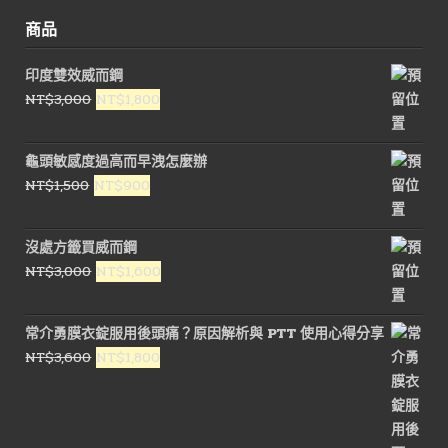
商品
印度雙效威而鋼
原
目
NT$
3,000
NT$
1,800
始
前
價
價
龜頭敏感度過高而早洩怎麼辦
格：
格：
原
目
NT$
1,500
NT$
900
NT$3,000。
NT$1,800。
始
前
價
價
沒處方籤買威而鋼
格：
格：
原
目
NT$
3,000
NT$
1,600
NT$1,500。
NT$900。
始
前
價
價
常介勇膜衣錠服用後頭痛？原因解析與 PTT 使用心得分享
格：
格：
原
目
NT$
3,600
NT$
1,800
NT$3,000。
NT$1,600。
始
前
價
價
格：
格：