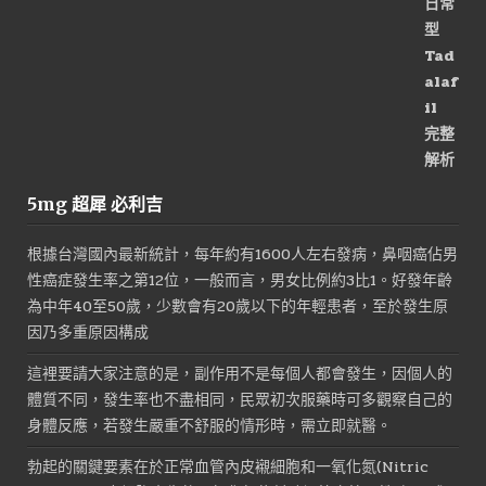
5mg 超犀 必利吉
根據台灣國內最新統計，每年約有1600人左右發病，鼻咽癌佔男
性癌症發生率之第12位，一般而言，男女比例約3比1。好發年齡
為中年40至50歲，少數會有20歲以下的年輕患者，至於發生原
因乃多重原因構成
這裡要請大家注意的是，副作用不是每個人都會發生，因個人的
體質不同，發生率也不盡相同，民眾初次服藥時可多觀察自己的
身體反應，若發生嚴重不舒服的情形時，需立即就醫。
勃起的關鍵要素在於正常血管內皮襯細胞和一氧化氮(Nitric