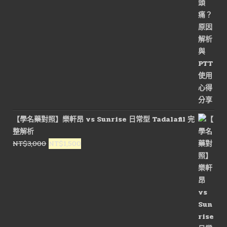
NT$3,600。
NT$1,800。
【學名藥對照】樂軒昂 vs Sunrise 日常型 Tadalafil 完
整解析
原
目
NT$
3,000
NT$
1,500
始
前
價
價
格：
格：
NT$3,000。
NT$1,500。