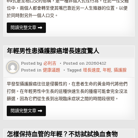
69式是互相口交的俗稱，是一種非插入式性行為。在此一性交體
位中，兩個人都會轉至使其嘴巴靠近另一人生殖器的位置，以便
於同時對另外一個人口交。
性
閱讀完整文章
愛
姿
勢：
69
式
年輕男性患攝護腺癌增長速度驚人
口
交
Posted by
必利吉
Posted on
20260412
Posted in
健康議題
Tagged
增長速度
,
年輕
,
攝護腺
早發型攝護腺癌往往是侵襲性的，在患者生命的黃金時代將他們
打倒。在年輕男性中生長的這種快速生長的腫瘤可能會完全沒法
篩選，因為它們從生長到出現臨床症狀之間的時間段很短。
年
閱讀完整文章
輕
男
性
患
攝
怎樣保持血管的年輕？不妨試試換血食物
護