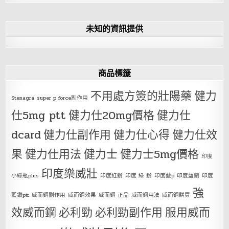
未知的資訊提供
商品標籤
不用處方簽的壯陽藥
健力
Stenagra
super p force副作用
仕5mg ptt
健力仕20mg價格
健力仕
dcard
健力仕副作用
健力仕心得
健力仕效
果
健力仕用法
健力士
健力士5mg價格
印度
印度樂威壯
小綠瓶plus
印度紅鑽
印度 綠 鑽
印度藍p
印度藍鑽
印度
強
藍鑽ptt
威而鋼副作用
威而鋼效果
威而鋼 正品
威而鋼用法
威而鋼購買
效威而鋼
必利勁
必利勁副作用
服用威而