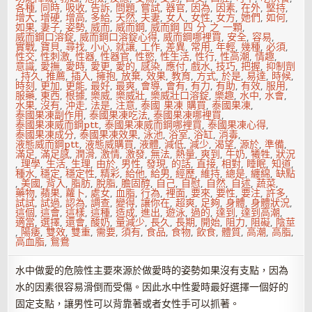
各種
,
同時
,
吸收
,
告訴
,
問題
,
嘗試
,
器官
,
因為
,
因素
,
在外
,
堅持
,
增大
,
增硬
,
增高
,
多給
,
天然
,
夫妻
,
女人
,
女性
,
女方
,
她們
,
如何
,
如果
,
妻子
,
姿勢
,
威而
,
威而鋼
,
威而鋼 四 分 之 一顆
,
威而鋼口溶錠
,
威而鋼口溶錠心得
,
威而鋼哪裡買
,
安全
,
容易
,
實戰
,
寶貝
,
尋找
,
小心
,
就讓
,
工作
,
差異
,
常用
,
年輕
,
幾種
,
必須
,
性交
,
性刺激
,
性器
,
性器官
,
性慾
,
性生活
,
性行
,
性高潮
,
情趣
,
意識
,
愛撫
,
愛時
,
愛更
,
愛的
,
感染
,
應付
,
戲水
,
技巧
,
把握
,
抑制劑
,
持久
,
推薦
,
插入
,
擁抱
,
放棄
,
效果
,
教育
,
方式
,
於是
,
易達
,
時候
,
時刻
,
更加
,
更能
,
最好
,
最爽
,
會導
,
會有
,
有力
,
有助
,
有效
,
服用
,
服藥
,
東西
,
根據
,
樂威
,
樂威壯
,
樂威壯口溶錠
,
樂趣
,
水中
,
水會
,
水果
,
沒有
,
沖走
,
法是
,
注意
,
泰國 果凍 購買
,
泰國果凍
,
泰國果凍副作用
,
泰國果凍吃法
,
泰國果凍哪裡買
,
泰國果凍威而鋼ptt
,
泰國果凍威而鋼哪裡買
,
泰國果凍心得
,
泰國果凍成分
,
泰國果凍效果
,
泳池
,
浴室
,
浴缸
,
消毒
,
液態威而鋼ptt
,
液態威購買
,
液體
,
減低
,
減少
,
渴望
,
源於
,
準備
,
滿足
,
滿足感
,
潤滑
,
激情
,
激發
,
無法
,
熱量
,
爽到
,
牛奶
,
犧牲
,
狀況
,
理學
,
生活
,
生理
,
由於
,
男性
,
發現
,
的話
,
直接
,
相對
,
睡眠
,
知道
,
種水
,
穩定
,
穩定性
,
精彩
,
給他
,
給男
,
經歷
,
維持
,
總是
,
纏綿
,
缺點
,
美國
,
背入
,
脂肪
,
脫脂
,
膽固醇
,
自己
,
自慰
,
自然
,
自述
,
蔬菜
,
藥物
,
蘋果
,
蘿卜
,
處女
,
血脂
,
行為
,
裡面
,
要來
,
要性
,
要注
,
許多
,
試試
,
試過
,
認為
,
調查
,
變得
,
讓你在
,
超爽
,
足夠
,
身體
,
身體狀況
,
這個
,
這會
,
這樣
,
這種
,
造成
,
進出
,
遊泳
,
過的
,
達到
,
達到高潮
,
適當
,
選擇
,
還會
,
酸奶
,
量減少
,
長久
,
長期
,
開始
,
阻力
,
阻礙
,
陰莖
,
陽痿
,
雙效
,
雙重
,
需要
,
須有
,
食品
,
食物
,
飲食
,
體質
,
高潮
,
高脂
,
高血脂
,
鴛鴦
水中做愛的危險性主要來源於做愛時的姿勢如果沒有支點，因為
水的因素很容易滑倒而受傷。因此水中性愛時最好選擇一個好的
固定支點，讓男性可以背靠著或者女性手可以抓著。