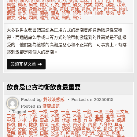
,
維持
,
肌肉
,
肚臍
,
肚臍眼
,
能力
,
腹部
,
臨床
,
自己
,
自慰
,
自述
,
興奮
,
興趣
,
藥物
,
處女
,
行為
,
要性
,
觸及
,
試試
,
認為
,
誤認
,
起來
,
超爽
,
身體
,
身體狀況
,
逐漸
,
這個
,
這樣
,
通過
,
進行
,
進行性
,
達到
,
遺精
,
針灸
,
錯誤
,
開始
,
關系
,
陰莖
,
陰蒂
,
陰道
,
陽痿
,
雙效
,
雙重
,
需要
,
須有
,
頭面
,
體質
,
高潮
,
點的
,
點穴
大多數男女都會錯誤認為正規方式的高潮隻能通過陰道性交獲
得，而通過諸如手或口等方式的陰蒂刺激達到的性高潮是不能接
受的。他們認為這樣的高潮是惡心和不正常的。可事實上，有陰
蒂刺激卻是兩個人的高潮。
簡
閱讀完整文章
單
幾
招
指
引
飲食忌12貪均衡飲食最重要
性
高
潮
Posted by
雙效液態威
Posted on
20250815
的
Posted in
健康議題
到
來
Tagged
一族
,
一樣
,
一次
,
一直
,
一種
,
一般
,
一項
,
三分
,
三文魚
,
三餐
,
下午
,
下去
,
不到
,
不夠
,
不宜
,
不要
,
世界
,
並且
,
並發
,
中毒
,
中風
,
之後
,
之時
,
事故
,
人體
,
代謝
,
休息
,
作為
,
便秘
,
保持
,
保護
,
修復
,
個人
,
健康
,
傷害
,
元素
,
充分
,
內分泌
,
內臟
,
八分飽
,
具有
,
出現
,
分配
,
分鐘
,
利於
,
刺激
,
功效
,
功能障礙
,
加重
,
勃起
,
包裝
,
及時
,
反應
,
取代
,
口腔
,
吃太多
,
吃宵夜
,
吃得過
,
吃紅肉
,
吃飯
,