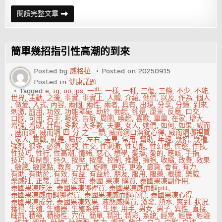
戲
閱讀完整文章
水
鴛
鴦，
激
發
簡單幾招指引性高潮的到來
愛
侶
性
Posted by
威格拉
Posted on
20250915
潛
Posted in
健康議題
力
Tagged
e
,
ig
,
oo
,
ps
,
一些
,
一樣
,
一種
,
三個
,
三條
,
不少
,
不能
,
世界
,
主動
,
之後
,
事實
,
事實上
,
人體
,
介紹
,
他們
,
以及
,
作為
,
個人
,
做愛
,
入式
,
內容
,
兩個
,
兩性
,
兩者
,
具有
,
出現
,
分享
,
分鐘
,
到來
,
刺激
,
前用
,
功效
,
功能障礙
,
助於
,
勃起
,
卻是
,
厘米
,
反應
,
口交
,
口腔
,
可用
,
右手
,
吸收
,
告訴
,
周圍
,
喚起
,
喜歡
,
單單
,
在家
,
增大
,
增強
,
增硬
,
壯陽
,
多數
,
大多數
,
夫妻
,
女人
,
她們
,
如何
,
如果
,
威而
,
威而鋼
,
威而鋼 四 分 之 一顆
,
威而鋼口溶錠心得
,
威而鋼哪裡買
,
家人
,
實戰
,
就是
,
屬於
,
左右
,
差異
,
常用
,
幫助
,
年輕
,
幾招
,
幾種
,
強烈
,
很多
,
必須
,
忽視
,
性交
,
性刺激
,
性功能
,
性幻想
,
性慾
,
性技
,
性技巧
,
性行
,
性高潮
,
情緒
,
惡心
,
想學
,
愛撫
,
愛的
,
應該
,
手指
,
技巧
,
抑制劑
,
持久
,
按壓
,
按摩
,
控制
,
推薦
,
擁抱
,
收縮
,
改善
,
效果
,
敏感
,
敏感點
,
教育
,
方式
,
旋轉
,
更好
,
更為
,
最爽
,
會有
,
有力
,
有助
,
有助於
,
有效
,
有益
,
有益於
,
朋友
,
服用
,
服藥
,
根據
,
樂威
,
樂威壯
,
正常
,
正規
,
沒有
,
泰國 果凍 購買
,
泰國果凍副作用
,
泰國果凍吃法
,
泰國果凍哪裡買
,
泰國果凍威而鋼ptt
,
泰國果凍威而鋼哪裡買
,
泰國果凍威而鋼心得
,
泰國果凍心得
,
泰國果凍成分
,
泰國果凍效果
,
液態威購買
,
激發
,
熱水
,
爽到
,
狀況
,
獲得
,
生殖
,
生殖器
,
生殖系統
,
生理
,
用手
,
男女
,
男子
,
異性
,
直接
,
睡前
,
積極
,
積極性
,
穴位
,
簡單
,
精壯
,
精彩
,
系統
,
經常
,
經歷
,
經驗