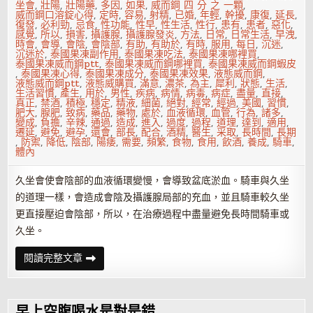
坐會
,
壯陽
,
壯陽藥
,
多因
,
如果
,
威而鋼 四 分 之 一顆
,
威而鋼口溶錠心得
,
定時
,
容易
,
射精
,
已婚
,
年輕
,
幹擾
,
康復
,
延長
,
復發
,
必利勁
,
忌食
,
性功能
,
性早
,
性生活
,
性行
,
患有
,
患者
,
惡化
,
感覺
,
所以
,
損害
,
攝護腺
,
攝護腺發炎
,
方法
,
日常
,
日常生活
,
早洩
,
時會
,
會導
,
會陰
,
會陰部
,
有助
,
有助於
,
有時
,
服用
,
每日
,
沉迷
,
沉迷於
,
泰國果凍副作用
,
泰國果凍吃法
,
泰國果凍哪裡買
,
泰國果凍威而鋼ptt
,
泰國果凍威而鋼哪裡買
,
泰國果凍威而鋼蝦皮
,
泰國果凍心得
,
泰國果凍成分
,
泰國果凍效果
,
液態威而鋼
,
液態威而鋼ptt
,
液態威購買
,
滿意
,
濃茶
,
為主
,
犀利
,
狀態
,
生活
,
生活習慣
,
產生
,
用於
,
男性
,
疾病
,
病情
,
病毒
,
病症
,
盡量
,
直接
,
真正
,
禁酒
,
積極
,
穩定
,
精液
,
細菌
,
絕對
,
經常
,
經過
,
美國
,
習慣
,
肥大
,
腺肥
,
致病
,
藥品
,
藥物
,
處於
,
血液循環
,
血管
,
行為
,
諸多
,
變成
,
負擔
,
辛辣
,
通過
,
造成
,
進入
,
過度
,
過程
,
道理
,
達到
,
適用
,
遷延
,
避免
,
避孕
,
還會
,
部長
,
配合
,
酒精
,
醫生
,
采取
,
長時間
,
長期
,
防禦
,
降低
,
陰部
,
陽痿
,
需要
,
頻繁
,
食物
,
食用
,
飲酒
,
養成
,
騎車
,
體內
久坐會使會陰部的血液循環變慢，會導致盆底淤血。騎車與久坐
的道理一樣，會造成會陰及攝護腺局部的充血，並且騎車較久坐
更直接壓迫會陰部，所以，在治療過程中盡量避免長時間騎車或
久坐。
治
閱讀完整文章
療
攝
護
腺
發
早上空腹喝水是對是錯