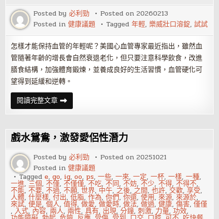
腺
癌
Posted by
必利勁
Posted on
20260213
增
Posted in
健康議題
Tagged
年輕
,
樂威壯口溶錠
,
試試
長
速
度
驚
怎樣才能保持血管的年輕呢？美國心血管專家最近指出，雖然血
人
管隨著年齡的增長會自然衰退老化，但只要注意科學飲食，改進
膳食結構，加強體育鍛煉，並養成良好的生活習慣，血管硬化可
望得到延緩和逆轉。
怎
閱讀完整文章
樣
保
持
血
管
戲水鴛鴦，激發愛侶性潛力
的
年
輕？
Posted by
必利勁
Posted on
20251021
不
Posted in
健康議題
妨
試
Tagged
e
,
go
,
ig
,
oo
,
ps
,
一些
,
一來
,
一定
,
一杯
,
一樣
,
一種
,
試
一進
,
三個
,
不僅
,
不僅僅
,
不吃
,
不同
,
不妨
,
不少
,
不得
,
不得不
,
換
不能
,
不要
,
不過
,
不願
,
世界
,
中午
,
之後
,
之間
,
也許
,
交歡
,
享受
,
血
人體
,
什麼樣
,
付出
,
低脂
,
作為
,
你們
,
你還
,
使用
,
來源
,
來源於
,
食
來試
,
便是
,
個人
,
值得
,
做愛
,
做愛時
,
做法
,
做過
,
健康
,
傷害
,
僅僅
物
,
入式
,
內容
,
兩人
,
兩性
,
具有
,
出現
,
分鐘
,
刺激
,
力量
,
功效
,
功能障礙
,
勃起
,
危險
,
反應
,
受傷
,
受到
,
口交
,
口腔
,
可不
,
吃快餐
,