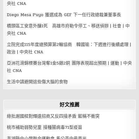
央社 CNA
Diego Mesa Puyo 獲選成為 GEF 下一任行政總裁兼董事長
橋頭區工安意外釀1死 高雄市府勒令停工、移送偵辦 | 社會 | 中
央社 CNA
立院完成115年度總預算第2輪協商 韓國瑜：下週進行後續處理 |
政治 | 中央社 CNA
亞洲花滑錦標賽台灣奪1金5銀2銅 團隊表現超出預期 | 運動 | 中央
社 CNA
生活中請避開這些傷大腦的食物
好文推薦
綠批謝國樑對輝達招商又反四接矛盾 藍稱不衝突
桃市補助弱勢兒童 接種腸病毒71型疫苗
澎湖縣中小學聯合運動會 馬公高中最風光