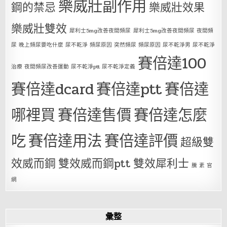
樂威壯副作用
鋼的禁忌
樂威壯效果
樂威壯雙效
犀利士5mg改善夜間頻尿
犀利士5mg改善夜間頻尿 夜間頻
尿 晚上頻尿要吃什麼 尿不乾淨 頻尿原因 突然頻尿 頻尿原因 尿不乾淨男 尿不乾淨
賽倍達100
治療 夜間頻尿改善運動 尿不乾淨ptt 尿不乾淨定義
賽倍達dcard
賽倍達ptt
賽倍達
哪裡買
賽倍達售價
賽倍達怎麼
吃
賽倍達用法
賽倍達評價
超級雙
效威而鋼
雙效威而鋼ptt
雙效犀利士
騰 素 官
網
彙整