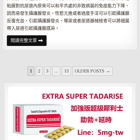
粘膜對抗尿道內原來可以和平共處的非致病菌的免疫能力下降，
因而易發生攝護腺發炎。性慾亢進或者過度手淫可以引起攝護腺
反復充血，引起攝護腺發炎。導尿或者尿道器械檢查可以將細菌
帶入尿道引起攝護腺感染。
攝
閱讀完整文章
護
腺
發
炎
會
通
文
過
1
2
3
...
13
OLDER POSTS →
這
章
三
個
分
途
徑
頁
傳
播
感
染