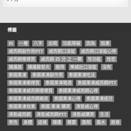
標籤
IG
一種
八字
出現
功能障礙
因為
如果
威而鋼副作用PTT
威而鋼口溶錠
威而鋼口溶錠心得
威而鋼哪裡買
威而鋼 四 分 之 一顆
性功能
性慾
攝護腺
攝護腺發炎
服用
樂威壯口溶錠
沒有
泰國果凍
泰國果凍副作用
泰國果凍吃法
泰國果凍哪裡買
泰國果凍喝酒
泰國果凍威而鋼PTT
泰國果凍威而鋼哪裡買
泰國果凍威而鋼心得
泰國果凍威而鋼蝦皮
泰國果凍心得
泰國果凍成分
泰國果凍效果
泰國 果凍 購買
液態威心得
液態威而鋼
液態威而鋼PTT
液態威購買
生活
男性
身體
這樣
陽痿
需要
面相
風水
飲食