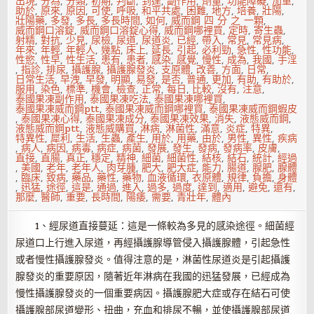
出現
,
分為
,
分類
,
初期
,
判斷
,
到達
,
副作用
,
劑量
,
功能障礙
,
加重
,
助於
,
原來
,
原因
,
可使
,
呼吸
,
和平共處
,
困難
,
地方
,
培養
,
壯陽
,
壯陽藥
,
多發
,
多長
,
多長時間
,
如何
,
威而鋼 四 分 之 一顆
,
威而鋼口溶錠
,
威而鋼口溶錠心得
,
威而鋼哪裡買
,
定時
,
寄生蟲
,
射精
,
對抗
,
少見
,
尿檢
,
尿道
,
尿道炎
,
已經
,
帶入
,
常見
,
常見病
,
年來
,
年輕
,
年輕人
,
幾點
,
床上
,
延長
,
引起
,
必利勁
,
急性
,
性功能
,
性慾
,
性早
,
性生活
,
患有
,
患者
,
感染
,
感覺
,
慢性
,
成為
,
我國
,
手淫
,
指診
,
排尿
,
攝護腺
,
攝護腺發炎
,
支原體
,
改善
,
方面
,
日常
,
日常生活
,
早洩
,
早發
,
明顯
,
易發
,
是否
,
普通
,
更加
,
有助
,
有助於
,
服用
,
染色
,
標準
,
機會
,
檢查
,
正常
,
每日
,
比較
,
沒有
,
注意
,
泰國果凍副作用
,
泰國果凍吃法
,
泰國果凍哪裡買
,
泰國果凍威而鋼ptt
,
泰國果凍威而鋼哪裡買
,
泰國果凍威而鋼蝦皮
,
泰國果凍心得
,
泰國果凍成分
,
泰國果凍效果
,
消失
,
液態威而鋼
,
液態威而鋼ptt
,
液態威購買
,
淋病
,
淋菌性
,
滿意
,
炎症
,
特異
,
特異性
,
犀利
,
生活
,
生蟲
,
產生
,
用於
,
用藥
,
由於
,
男性
,
異性
,
疾病
,
病人
,
病因
,
病毒
,
病症
,
病菌
,
發展
,
發生
,
發病
,
發病率
,
皮膚
,
直接
,
直腸
,
真正
,
穩定
,
精神
,
細菌
,
細菌性
,
結核
,
結石
,
統計
,
經過
,
美國
,
老年
,
老年人
,
肉芽腫
,
肥大
,
肥大症
,
能力
,
腸道
,
腺肥
,
腺體
,
臨床
,
致病
,
藥品
,
藥性
,
藥物
,
血液循環
,
衣原體
,
規律
,
負擔
,
身體
,
迅猛
,
途徑
,
這是
,
通過
,
進入
,
過多
,
過度
,
達到
,
適用
,
避免
,
還有
,
那麼
,
醫師
,
重要
,
長時間
,
陽痿
,
需要
,
青壯年
,
體內
1、經尿道直接蔓延：這是一條較為多見的感染途徑。細菌經
尿道口上行進入尿道，再經攝護腺導管侵入攝護腺體，引起急性
或者慢性攝護腺發炎。值得注意的是，淋菌性尿道炎是引起攝護
腺發炎的重要原因，隨著近年淋病在我國的迅猛發展，已經成為
慢性攝護腺發炎的一個重要病因。攝護腺肥大症或存在結石可使
攝護腺部尿道變形、扭曲，充血和排尿不暢，並使攝護腺部尿道