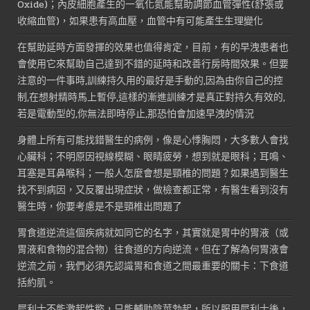
Oxide)；內皮細胞產生的一氧化氮能幫助調節血管彈性(舒張或
收縮血管)，如果患有高血壓，血管中有可能產生生理變化
在幫助延時方面發揮的效果也值得肯定，目前，有的早洩患者也
會使用它來幫助自己達到不錯的延時和改善行房時間效果。但要
注意的一件事時,訓練持久用的最好是手動的,因為由你自己的控
制,在想射精時馬上暫停,這樣的漸進訓練才是真正對持久有效的,
若是電動型的,你無法即時停止,那恐怕會加速早洩的情況
身體上所有可能找錯醫生的病例，像是心悸胸悶，大多數人會找
心臟科；不明原因視線模糊、眼睛疲勞，想到就是眼科；耳鳴、
耳塞是耳鼻喉科；一般人怎麼會想是頸椎的問題？如果遇到醫生
找不到病因，又反覆出現症狀，做檢查都正常，有醫生看到沒有
醫生時，你要考慮是不是頸椎出問題了
胃食道逆流這個疾病就如同它的名字，其實就是胃中的胃液（或
胃液和食物的混合物）往食道的方向逆流。但在了解為何胃液會
逆流之前，我們必須先認識胃和食道之間最重要的關卡：下食道
括約肌。
犀利士不能激起性慾，只能輔助陰莖勃起，所以服用犀利士後，