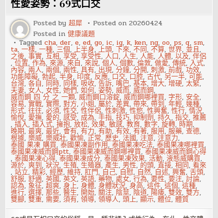
水
性愛姿勢：69式口交
是
對
是
Posted by
超犀
Posted on
20260424
錯
Posted in
健康議題
Tagged
cha
,
der
,
e
,
ed
,
go
,
ic
,
ig
,
k
,
ken
,
ng
,
oo
,
ps
,
q
,
sm
,
ta
,
一樣
,
一種
,
三個
,
上半身
,
上頭
,
下來
,
不同
,
不算
,
世界
,
並且
,
之後
,
事實
,
互相
,
享受
,
享受性
,
人口
,
人生
,
人能
,
人體
,
以及
,
伴侶
,
位置
,
作為
,
來源
,
來自
,
來說
,
個人
,
個數
,
倫敦
,
做愛
,
傳統
,
入式
,
內容
,
兩人
,
兩個
,
兩性
,
具有
,
出現
,
分鐘
,
分開
,
刺激
,
前戲
,
功效
,
功能障礙
,
勃起
,
半身
,
印度
,
反應
,
口交
,
口腔
,
古代
,
另一半
,
可能
,
台灣
,
各自
,
同時
,
同樣
,
吸收
,
告訴
,
嘴巴
,
基本
,
增大
,
增硬
,
太緊
,
夫妻
,
女人
,
女性
,
她們
,
如何
,
姿勢
,
威而
,
威而鋼
,
威而鋼 四 分 之 一顆
,
威而鋼口溶錠
,
威而鋼哪裡買
,
字形
,
安全
,
容易
,
實戰
,
實際
,
對方
,
小姐
,
屬於
,
差異
,
帶來
,
帶到
,
年輕
,
幾種
,
形式
,
往往
,
必須
,
性交
,
性伴侶
,
性刺激
,
性慾
,
性興奮
,
性行
,
情況
,
愉悅
,
愛撫
,
愛的
,
感受
,
成為
,
手指
,
技巧
,
抑制劑
,
持久
,
指交
,
推薦
,
插入
,
插入式
,
擁抱
,
放松
,
效果
,
敏感
,
教育
,
數字
,
旋轉
,
時期
,
晚期
,
最爽
,
最近
,
會有
,
有力
,
有助
,
有效
,
有著
,
服用
,
服藥
,
查德
,
根據
,
樂威
,
樂威壯
,
歡愉
,
正常
,
歷史
,
法國
,
注意
,
注意力
,
泰國 果凍 購買
,
泰國果凍副作用
,
泰國果凍吃法
,
泰國果凍哪裡買
,
泰國果凍威而鋼ptt
,
泰國果凍威而鋼哪裡買
,
泰國果凍威而鋼心得
,
泰國果凍心得
,
泰國果凍成分
,
泰國果凍效果
,
活動
,
液態威購買
,
源於
,
爽到
,
狀況
,
生殖
,
生殖器
,
產生
,
男性
,
的頭
,
直接
,
相同
,
看來
,
站立
,
精彩
,
經歷
,
維持
,
肛門
,
自己
,
自慰
,
自然
,
自述
,
興奮
,
舌頭
,
舒服
,
舒適
,
英國
,
英文
,
英語
,
藥物
,
處女
,
行為
,
要性
,
要注
,
討論
,
認為
,
象征
,
超爽
,
身上
,
身體
,
身體狀況
,
身高
,
這件
,
這個
,
這種
,
進行
,
選擇
,
那些
,
醫生
,
開始
,
關注
,
陰莖
,
陰道
,
陽痿
,
雙效
,
雙方
,
雙腳
,
雙重
,
需要
,
須有
,
領導
,
領導人
,
頭上
,
顯示
,
體位
,
體質