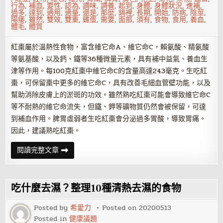
行為
,
補血
,
要性
,
認為
,
調味
,
調養
,
起到
,
身體
,
身體狀況
,
進補
,
過多
,
達到
,
適用
,
適量
,
還是
,
那麼
,
鍋裡
,
長期
,
開始
,
防病
,
陰莖
,
陽痿
,
雖然
,
雙效
,
雙重
,
雞蛋
,
需要
,
面部
,
須有
,
食物
,
食用
,
養血
,
體毛
,
體質
紅棗屬於溫熱性食物，富含維它命A、維它命C，賴氨酸、精氨酸
等氨基酸，以及鈣、鐵等36種微量元素，具有補中益氣、養血生
津等作用。每100克紅棗中維它命C的含量高達243毫克。生吃紅
棗，可保留棗中更多的維它命C，具有改善毛細血管壁功能，以及
幫助消除皮膚上的淤斑的功效。雖然熟吃紅棗可能會導致維它命C
等不耐熱的維它命流失，但鐵、鉀等礦物質仍然會被保留，可達
到補血作用。脾胃虛弱者生吃紅棗會分泌過多胃酸，導致胃痛。
因此，建議熟吃紅棗。
推
閱讀完整文章
薦
5
種
紅
棗
吃什麼去濕？整理10種清熱去濕的食物
熟
吃
的
Posted by
希愛力
Posted on
20200513
方
Posted in
健康議題
法