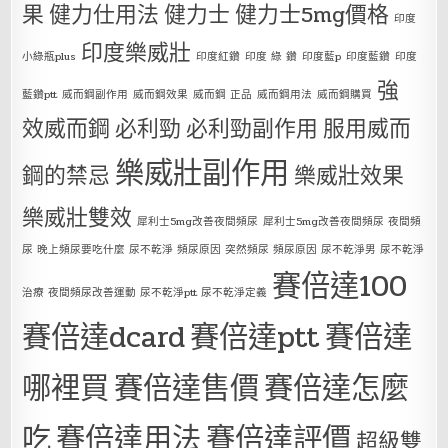
果
健力仕用法
健力士
健力士5mg價格
印度
印度樂威壯
小綠瓶plus
印度紅鑽
印度 綠 鑽
印度藍p
印度藍鑽
印度
強
藍鑽ptt
威而鋼副作用
威而鋼效果
威而鋼 正品
威而鋼用法
威而鋼購買
效威而鋼
必利勁
必利勁副作用
服用威而
樂威壯副作用
鋼的禁忌
樂威壯效果
樂威壯雙效
犀利士5mg改善夜間頻尿
犀利士5mg改善夜間頻尿 夜間頻
尿 晚上頻尿要吃什麼 尿不乾淨 頻尿原因 突然頻尿 頻尿原因 尿不乾淨男 尿不乾淨
賽倍達100
治療 夜間頻尿改善運動 尿不乾淨ptt 尿不乾淨定義
賽倍達dcard
賽倍達ptt
賽倍達
哪裡買
賽倍達售價
賽倍達怎麼
吃
賽倍達用法
賽倍達評價
超級雙