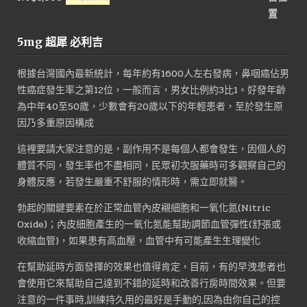
NT$1,600。
NT$800。
始
前
價
價
5mg 超犀 必利吉
格：
格：
NT$3,000。
NT$1,800。
根據台灣國內最新統計，每年約有1600人左右發病，鼻咽癌佔男
性癌症發生率之第12位，一般而言，男女比例約3比1。好發年齡
為中年40至50歲，少數會有20歲以下的年輕患者，至於發生原
因乃多重原因構成
這裡要請大家注意的是，副作用不是每個人都會發生，因個人的
體質不同，發生率也不盡相同，民眾初次服藥時可多觀察自己的
身體反應，若發生嚴重不舒服的情形時，需立即就醫。
勃起的關鍵要素在於正常血管內皮襯細胞和一氧化氮(Nitric
Oxide)；內皮細胞產生的一氧化氮能幫助調節血管彈性(舒張或
收縮血管)，如果患有高血壓，血管中有可能產生生理變化
在幫助延時方面發揮的效果也值得肯定，目前，有的早洩患者也
會使用它來幫助自己達到不錯的延時和改善行房時間效果。但要
注意的一件事時,訓練持久用的最好是手動的,因為由你自己的控