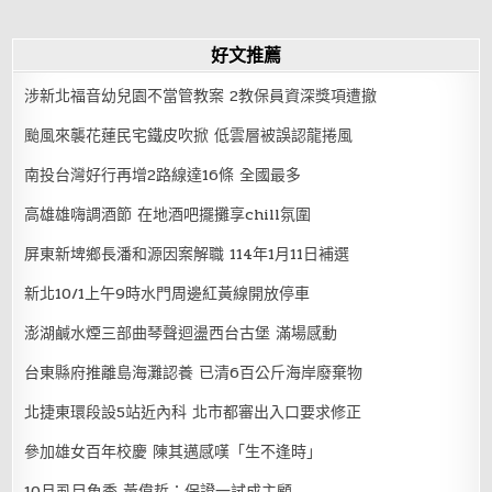
好文推薦
涉新北福音幼兒園不當管教案 2教保員資深獎項遭撤
颱風來襲花蓮民宅鐵皮吹掀 低雲層被誤認龍捲風
南投台灣好行再增2路線達16條 全國最多
高雄雄嗨調酒節 在地酒吧擺攤享chill氛圍
屏東新埤鄉長潘和源因案解職 114年1月11日補選
新北10/1上午9時水門周邊紅黃線開放停車
澎湖鹹水煙三部曲琴聲迴盪西台古堡 滿場感動
台東縣府推離島海灘認養 已清6百公斤海岸廢棄物
北捷東環段設5站近內科 北市都審出入口要求修正
參加雄女百年校慶 陳其邁感嘆「生不逢時」
10月虱目魚季 黃偉哲：保證一試成主顧