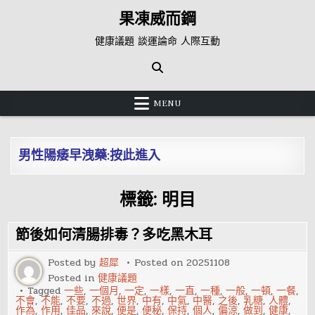
Skip
果凍威而鋼
to
content
健康議題 談運論命 人際互動
MENU
男性陽痿早洩藥:按此進入
標籤:
明目
節後如何清腸排毒？多吃黑木耳
Posted by
超犀
Posted on
20251108
Posted in
健康議題
Tagged
一些
,
一個月
,
一定
,
一樣
,
一直
,
一種
,
一般
,
一頓
,
一餐
,
不會
,
不能
,
不要
,
不過
,
世界
,
中有
,
中氣
,
中醫
,
之後
,
乳糖
,
人體
,
作為
,
作用
,
佳品
,
來說
,
便是
,
便秘
,
保持
,
個人
,
偏涼
,
做到
,
健康
,