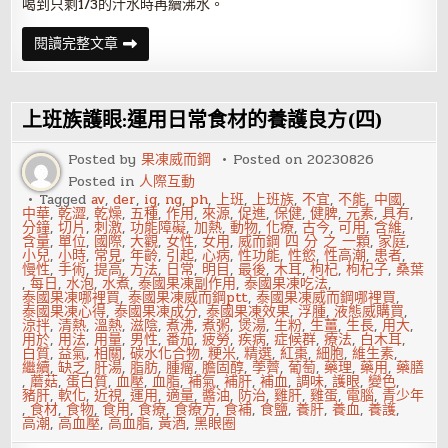
喝到只剩1/3的汁水時再續沸水。
情
閱讀完整文章
緒
差
喝
玫
瑰
上班族護眼:運用日常食材的養護良方(四)
茶-
不
同
Posted by
果凍威而鋼
Posted on
20230826
的
Posted in
人際互動
茶
治
Tagged
av
,
der
,
ig
,
ng
,
ph
,
上班
,
上班族
,
不宜
,
不能
,
中國
,
不
中華
,
乾澀
,
乾燥
,
五種
,
作用
,
來源
,
促進
,
保健
,
健脾
,
元素
,
具有
,
同
分鐘
,
切片
,
刺激
,
功能障礙
,
加熱
,
動物
,
化療
,
古今
,
可用
,
含維
,
的
含量
,
單位
,
國際
,
大觀
,
女性
,
女用
,
威而鋼 四 分 之 一顆
,
家庭
,
病
小兒
,
小時
,
常見
,
年齡
,
引起
,
心病
,
性功能
,
性慾
,
性高潮
,
患者
,
慢性
,
手術
,
提高
,
方法
,
日常
,
明目
,
最後
,
木耳
,
枸杞
,
枸杞子
,
桑葉
,
每日
,
水泡
,
水煮
,
泰國果凍副作用
,
泰國果凍吃法
,
泰國果凍哪裡買
,
泰國果凍威而鋼ptt
,
泰國果凍威而鋼哪裡買
,
泰國果凍心得
,
泰國果凍成分
,
泰國果凍效果
,
浮腫
,
液態威購買
,
涼拌
,
清熱
,
溫熱
,
滋陰
,
煮沸
,
煮粥
,
煲湯
,
生粉
,
生薑
,
生長
,
用大
,
用於
,
用法
,
用量
,
男性
,
番茄
,
疲勞
,
疾病
,
症候群
,
療法
,
白木耳
,
白質
,
益氣
,
相關
,
碳水化合物
,
粳米
,
精選
,
紅棗
,
細胞
,
維生素
,
繼續
,
缺乏
,
肝湯
,
脂肪
,
腫瘤
,
膽固醇
,
荸薺
,
葡萄
,
藥理
,
藥用
,
藥膳
,
蘑菇
,
蛋白質
,
血壓
,
血脂
,
補氣
,
補肝
,
補血
,
調味
,
護眼
,
變色
,
豬肝
,
軟化
,
近視
,
運用
,
適量
,
醬油
,
防治
,
雞肝
,
雞蛋
,
電腦
,
青少年
,
食材
,
食物
,
食用
,
食療
,
食療方
,
食補
,
食鹽
,
養肝
,
養血
,
養護
,
高潮
,
高血壓
,
高血脂
,
黃酒
,
黑眼圈