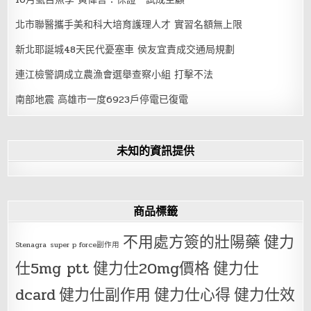
北市聯醫攜手美和科大培育護理人才 實習名額無上限
新北耶誕城48天民代憂塞車 侯友宜責成交通局規劃
連江檢警調成立農漁會選舉查察小組 打擊不法
南部地震 高雄市一度6923戶停電已復電
未知的資訊提供
商品標籤
不用處方簽的壯陽藥
健力
Stenagra
super p force副作用
仕5mg ptt
健力仕20mg價格
健力仕
dcard
健力仕副作用
健力仕心得
健力仕效