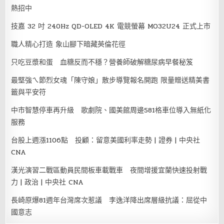
熱招中
技嘉 32 吋 240Hz QD-OLED 4K 電競螢幕 MO32U24 正式上市
職人精心打造 象山腳下暗藏英倫花徑
只吃豆漿和蛋 血糖反而不穩？營養師破解糖尿病早餐秘笈
最堅強ㄟ節烈女魂「陳守娘」散步導覽報名開跑 限量贈送精美書
籤與平安符
中市智慧停車再升級 歌劇院、國美館周邊581格車位導入無紙化
服務
台股上週漲1106點 投顧：留意美國利率走勢 | 證券 | 中央社
CNA
漢光演習二戰區動員民間板車載戰車 夜間增援宜蘭快速投射戰
力 | 政治 | 中央社 CNA
長崎原爆81週年台灣席次惹議 李逸洋降出席層級抗議：屈從中
國意志