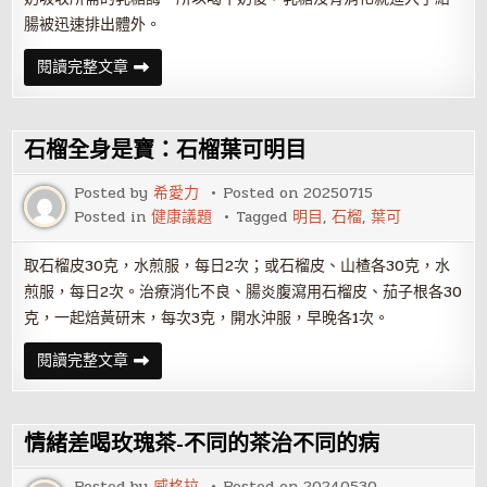
腸被迅速排出體外。
節
閱讀完整文章
後
如
何
清
腸
石榴全身是寶：石榴葉可明目
排
毒？
多
Posted by
希愛力
Posted on
20250715
吃
Posted in
健康議題
Tagged
明目
,
石榴
,
葉可
黑
木
耳
取石榴皮30克，水煎服，每日2次；或石榴皮、山楂各30克，水
煎服，每日2次。治療消化不良、腸炎腹瀉用石榴皮、茄子根各30
克，一起焙黃研末，每次3克，開水沖服，早晚各1次。
石
閱讀完整文章
榴
全
身
是
寶：
情緒差喝玫瑰茶-不同的茶治不同的病
石
榴
葉
Posted by
威格拉
Posted on
20240530