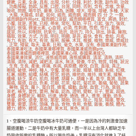
健脾
,
元素
,
全身
,
具有
,
出現
,
分析
,
分鐘
,
利於
,
刺激
,
副作用
,
功效
,
功能障礙
,
勃起
,
反應
,
口腔
,
台灣
,
同時
,
否則
,
含有
,
含維
,
含量
,
吸收
,
問題
,
喝牛奶
,
嚴重
,
因為
,
困難
,
增大
,
增強
,
增硬
,
多種
,
大家
,
大腸
,
大腸癌
,
好處
,
如何
,
威而
,
威而鋼
,
威而鋼 四 分 之 一顆
,
威而鋼副作用ptt
,
威而鋼口溶錠
,
威而鋼哪裡買
,
富含
,
將過
,
對於
,
小腹
,
就是
,
差異
,
已經
,
帶來
,
常吃
,
幫助
,
平日
,
引起
,
強力
,
強效
,
強的
,
很強
,
微量元素
,
心血管
,
必須
,
性刺激
,
性慾
,
性行
,
愛撫
,
感冒
,
所以
,
抑制劑
,
抗氧化
,
抵抗
,
抵抗力
,
持久
,
排出
,
排毒
,
擁抱
,
攝取
,
效果
,
方式
,
方面
,
明目
,
明顯
,
是非
,
最快
,
會有
,
會給
,
月底
,
有力
,
有助
,
有大
,
有效
,
服用
,
服藥
,
木耳
,
根據
,
植物
,
樂威
,
樂威壯
,
正常
,
殘留
,
每天
,
毒素
,
比較
,
毫克
,
水果
,
沒有
,
泰國果凍副作用
,
泰國果凍吃法
,
泰國果凍哪裡買
,
泰國果凍威而鋼ptt
,
泰國果凍威而鋼哪裡買
,
泰國果凍心得
,
泰國果凍成分
,
泰國果凍效果
,
消化
,
液態威而鋼
,
液態威購買
,
清潔
,
清熱
,
清肝
,
清腸
,
清除
,
減肥
,
減肥法
,
溫水
,
無法
,
營養
,
牛奶
,
物質
,
特殊
,
狀況
,
生育
,
生長
,
產後
,
疼痛
,
疾病
,
病原體
,
療效
,
白質
,
直接
,
真正
,
眼睛
,
破壞
,
神經
,
種人
,
空腹
,
節後
,
米飯
,
精華
,
糖類
,
系統
,
紅糖
,
紅薯
,
細胞
,
組織
,
結構
,
經常
,
經過
,
維他命
,
維持
,
維生素
,
緩解
,
纖維
,
缺乏
,
美白
,
肌肉
,
肢體
,
胡蘿卜
,
胡蘿卜素
,
能令
,
能將
,
脂肪
,
腸癌
,
腸道
,
自由
,
色素
,
花瓣
,
花茶
,
菊花
,
菊花茶
,
萎縮
,
葡萄
,
蔬果
,
藥物
,
蘊含
,
蘿卜
,
蛋白質
,
蜂蜜
,
蠕動
,
血壓
,
血管
,
行為
,
衰弱
,
衰老
,
補充
,
要性
,
要用
,
解毒
,
認為
,
證明
,
變軟
,
豆子
,
豐富
,
超過
,
身體
,
身體狀況
,
輔助
,
迅速
,
通便
,
通過
,
進入
,
進食
,
運動
,
過多
,
過量
,
避免
,
還會
,
那些
,
那麼
,
開始
,
防治
,
阻止
,
陰莖
,
陽痿
,
雙效
,
雙重
,
需要
,
須有
,
頭痛
,
食品
,
食物
,
食用
,
食醋
,
飯後
,
養顏
,
體內
,
體力
,
體外
,
體質
,
高血壓
,
黑木耳
,
黑色
,
黑豆
1、空腹喝涼牛奶空腹喝冰牛奶可通便，一是因為冷的刺激會加速
腸道運動，二是牛奶中有大量乳糖，而一半以上台灣人都缺乏牛
奶吸收所需的乳糖酶。所以喝牛奶後，乳糖沒有消化就進入了結