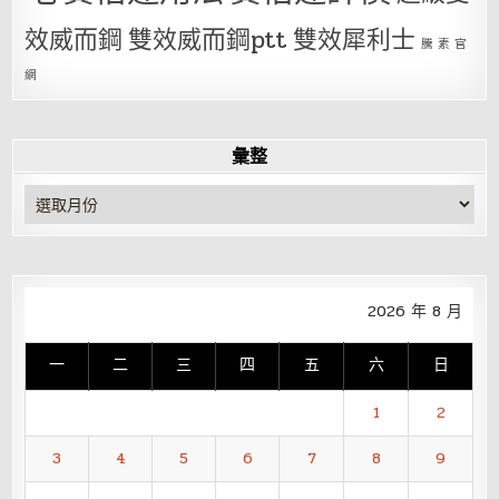
效威而鋼
雙效威而鋼ptt
雙效犀利士
騰 素 官
網
彙整
彙
整
2026 年 8 月
一
二
三
四
五
六
日
1
2
3
4
5
6
7
8
9