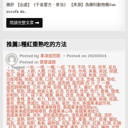
豬肝 【出處】《千金要方．食治》 【來源】為豬科動物豬Sus
scrofa do…
上
閱讀完整文章
班
族
護
眼:
運
推薦5種紅棗熟吃的方法
用
日
常
Posted by
果凍威而鋼
Posted on
20200514
食
Posted in
健康議題
材
的
Tagged
一些
,
一樣
,
一種
,
一起
,
下來
,
不同
,
不易
,
世界
,
並且
,
養
之功
,
之後
,
人群
,
人體
,
介紹
,
以及
,
作為
,
作用
,
來看
,
來說
,
保健
,
護
個人
,
健脾
,
元素
,
其實
,
具有
,
具體
,
出現
,
分鐘
,
刺激
,
功效
,
良
功能障礙
,
勃起
,
反應
,
口腔
,
可使
,
可能
,
吃法
,
含維
,
含量
,
吸收
,
方
增大
,
增硬
,
大家
,
如何
,
威而
,
威而鋼
,
威而鋼 四 分 之 一顆
,
(四)
威而鋼哪裡買
,
它命
,
安神
,
容顏
,
富含
,
對人
,
屬於
,
差異
,
常吃
,
常見
,
幫助
,
建議
,
微量元素
,
必須
,
性刺激
,
性慾
,
性行
,
愛撫
,
慢慢
,
抑制劑
,
持久
,
接下來
,
推薦
,
擁抱
,
改善
,
效果
,
數次
,
方法
,
明目
,
最常
,
會導
,
會有
,
有力
,
有助
,
有效
,
有益
,
服用
,
服藥
,
根據
,
桂圓
,
棗有
,
樂威
,
樂威壯
,
每日
,
比較
,
毫克
,
泡水
,
泰國果凍副作用
,
泰國果凍吃法
,
泰國果凍哪裡買
,
泰國果凍威而鋼ptt
,
泰國果凍威而鋼哪裡買
,
泰國果凍心得
,
泰國果凍成分
,
泰國果凍效果
,
流失
,
液態威而鋼ptt
,
液態威購買
,
清晨
,
清肝
,
減少
,
溫熱
,
熱性
,
物質
,
狀況
,
生吃
,
生薑
,
產後
,
用於
,
皮膚
,
皺紋
,
益氣
,
直接
,
相對
,
看看
,
礦物質
,
究竟
,
粳米
,
糯米
,
紅棗
,
紅潤
,
紅糖
,
紅豆
,
經常
,
維它
,
維持
,
胃痛
,
脾胃
,
膚色
,
花生
,
菊花
,
藥物
,
血管
,