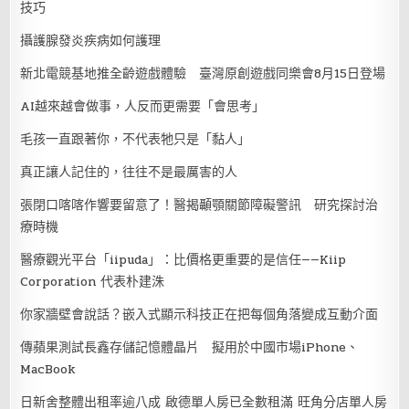
技巧
攝護腺發炎疾病如何護理
新北電競基地推全齡遊戲體驗 臺灣原創遊戲同樂會8月15日登場
AI越來越會做事，人反而更需要「會思考」
毛孩一直跟著你，不代表牠只是「黏人」
真正讓人記住的，往往不是最厲害的人
張閉口喀喀作響要留意了！醫揭顳顎關節障礙警訊 研究探討治
療時機
醫療觀光平台「iipuda」：比價格更重要的是信任——Kiip
Corporation 代表朴建洙
你家牆壁會說話？嵌入式顯示科技正在把每個角落變成互動介面
傳蘋果測試長鑫存儲記憶體晶片 擬用於中國市場iPhone、
MacBook
日新舍整體出租率逾八成 啟德單人房已全數租滿 旺角分店單人房