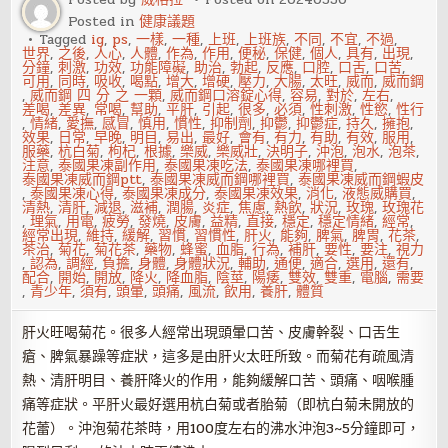
可
Posted in
健康議題
明
目
Tagged
ig
,
ps
,
一樣
,
一種
,
上班
,
上班族
,
不同
,
不宜
,
不過
,
世界
,
之後
,
人心
,
人體
,
作為
,
作用
,
便秘
,
保健
,
個人
,
具有
,
出現
,
分鐘
,
刺激
,
功效
,
功能障礙
,
助治
,
勃起
,
反應
,
口腔
,
口舌
,
口苦
,
可用
,
同時
,
吸收
,
喝點
,
增大
,
增硬
,
壓力
,
大腸
,
太旺
,
威而
,
威而鋼
,
威而鋼 四 分 之 一顆
,
威而鋼口溶錠心得
,
容易
,
對於
,
左右
,
差喝
,
差異
,
常喝
,
幫助
,
平肝
,
引起
,
很多
,
必須
,
性刺激
,
性慾
,
性行
,
情緒
,
愛撫
,
感冒
,
慎用
,
慣性
,
抑制劑
,
抑鬱
,
抑鬱症
,
持久
,
擁抱
,
效果
,
日常
,
早晚
,
明目
,
易出
,
最好
,
會有
,
有力
,
有助
,
有效
,
服用
,
服藥
,
杭白菊
,
枸杞
,
根據
,
樂威
,
樂威壯
,
決明子
,
沖泡
,
泡水
,
泡茶
,
注意
,
泰國果凍副作用
,
泰國果凍吃法
,
泰國果凍哪裡買
,
泰國果凍威而鋼ptt
,
泰國果凍威而鋼哪裡買
,
泰國果凍威而鋼蝦皮
,
泰國果凍心得
,
泰國果凍成分
,
泰國果凍效果
,
消化
,
液態威購買
,
清熱
,
清肝
,
減退
,
滋補
,
潤腸
,
炎症
,
焦慮
,
熱飲
,
狀況
,
玫瑰
,
玫瑰花
,
理氣
,
用電
,
疲勞
,
發燒
,
皮膚
,
益精
,
直接
,
穩定
,
穩定情緒
,
經常
,
經常出現
,
維持
,
緩解
,
習慣
,
習慣性
,
肝火
,
能夠
,
脾氣
,
脾胃
,
花茶
,
茶治
,
菊花
,
菊花茶
,
藥物
,
蜂蜜
,
血脂
,
行為
,
補肝
,
要性
,
要注
,
視力
,
認為
,
調經
,
負擔
,
身體
,
身體狀況
,
輔助
,
通便
,
適合
,
選用
,
還有
,
配合
,
開始
,
開放
,
降火
,
降血脂
,
陰莖
,
陽痿
,
雙效
,
雙重
,
電腦
,
需要
,
青少年
,
須有
,
頭暈
,
頭痛
,
風流
,
飲用
,
養肝
,
體質
肝火旺喝菊花。很多人經常出現頭暈口苦、皮膚幹裂、口舌生
瘡、脾氣暴躁等症狀，這多是由肝火太旺所致。而菊花有疏風清
熱、清肝明目、養肝降火的作用，能夠緩解口苦、頭痛、咽喉腫
痛等症狀。平肝火最好選用杭白菊或者胎菊（即杭白菊未開放的
花蕾）。沖泡菊花茶時，用100度左右的沸水沖泡3~5分鐘即可，