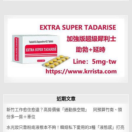
麼
去
濕？
整
理
10
種
清
熱
去
濕
的
食
物
近期文章
新竹工作愈住愈遠？高房價催「通勤換空間」 同預算竹南、頭
份多一房＋車位
水光妝只靠粉底液根本不夠！韓妞私下愛用的3種「液態感」打亮