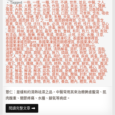
Tagged
一些
,
一樣
,
一種
,
不佳
,
不適
,
世界
,
並且
,
中醫
,
之人
,
之後
,
人群
,
人體
,
代謝
,
作為
,
作用
,
佳品
,
來治
,
促進
,
個人
,
健脾
,
傷害
,
內熱
,
具有
,
冬瓜
,
出現
,
分鐘
,
利尿
,
刺激
,
功效
,
功能障礙
,
加快
,
助治
,
勃起
,
化痰
,
反應
,
口渴
,
口腔
,
口苦
,
可食用
,
含有
,
吸收
,
因為
,
增大
,
增硬
,
壓力
,
夏季
,
多種
,
天氣
,
天然
,
失眠
,
威而
,
威而鋼
,
威而鋼 四 分 之 一顆
,
威而鋼哪裡買
,
它命
,
容易
,
富含
,
差異
,
常用
,
引發
,
往往
,
很多
,
必須
,
性刺激
,
性慾
,
性行
,
情況
,
惡心
,
愛撫
,
所以
,
抑制劑
,
持久
,
排毒
,
擁抱
,
效果
,
整理
,
新陳代謝
,
方面
,
明目
,
時候
,
普通
,
更加
,
最常
,
會有
,
會越
,
有利
,
有力
,
有助
,
有效
,
有涼血
,
服用
,
服藥
,
根據
,
樂威
,
樂威壯
,
止咳
,
比較
,
水腫
,
注意
,
泰國果凍
,
泰國果凍副作用
,
泰國果凍吃法
,
泰國果凍哪裡買
,
泰國果凍威而鋼ptt
,
泰國果凍威而鋼哪裡買
,
泰國果凍心得
,
泰國果凍成分
,
泰國果凍效果
,
消暑
,
消腫
,
液態威而鋼ptt
,
液態威購買
,
涼血
,
清涼
,
清熱
,
清熱解毒
,
清肝
,
清肺
,
清胃
,
清脂
,
減肥
,
潤喉
,
潤肺
,
潤腸
,
濕氣
,
無力
,
煩躁
,
熬夜
,
物質
,
狀況
,
現代
,
現代人
,
生津止渴
,
生活
,
產品
,
用於
,
由於
,
疼痛
,
疾病
,
病毒
,
病症
,
療效
,
發現
,
皮膚
,
益氣
,
直接
,
礦物質
,
祛濕
,
祛痘
,
節奏
,
紅豆
,
綠豆
,
維它
,
維持
,
纖維
,
美白
,
肌肉
,
肺熱
,
脂肪
,
脾胃
,
腳氣
,
腸胃
,
腹瀉
,
良藥
,
芹菜
,
苦瓜
,
薏仁
,
藥物
,
血糖
,
血脂
,
血脈
,
行為
,
補心
,
要性
,
要注
,
解毒
,
解渴
,
解酒
,
認為
,
越來越
,
身體
,
身體狀況
,
輔助
,
這個
,
這樣
,
造成
,
進新
,
適合
,
避免
,
還有
,
還能
,
醒腦
,
針對
,
開始
,
關節
,
防癌
,
降脂
,
降血糖
,
降血脂
,
陰莖
,
陽痿
,
雙效
,
雙重
,
難得
,
需要
,
須有
,
食品
,
食慾
,
食物
,
食用
,
養肝
,
養血
,
體內
,
體質
,
黃瓜
薏仁：是緩和的清熱祛濕之品，中醫常用其來治療脾虛腹瀉、肌
肉酸重、關節疼痛、水腫、腳氣等病症。
吃
閱讀完整文章
什