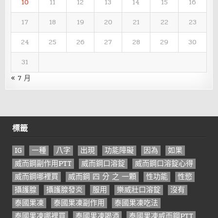
10
11
12
13
14
15
16
17
18
19
20
21
22
23
24
25
26
27
28
29
30
31
« 7 月
標籤
IG
一種
八字
出現
功能障礙
因為
如果
威而鋼副作用PTT
威而鋼口溶錠
威而鋼口溶錠心得
威而鋼哪裡買
威而鋼 四 分 之 一顆
性功能
性慾
攝護腺
攝護腺發炎
服用
樂威壯口溶錠
沒有
泰國果凍
泰國果凍副作用
泰國果凍吃法
泰國果凍哪裡買
泰國果凍喝酒
泰國果凍威而鋼PTT