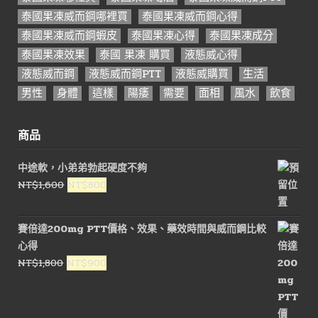
泰國果凍威而鋼哪裡買
泰國果凍威而鋼心得
泰國果凍威而鋼蝦皮
泰國果凍心得
泰國果凍成分
泰國果凍效果
泰國 果凍 購買
液態威心得
液態威而鋼
液態威而鋼PTT
液態威購買
生活
男性
身體
這樣
陽痿
需要
面相
風水
飲食
商品
中途軟，小弟弟勃起硬度不夠
原
目
NT$
1,600
NT$
800
始
前
價
價
賽倍達200mg PTT價格、效果、藥效時間與威而鋼比較
格：
格：
心得
NT$1,600。
NT$800。
原
目
NT$
1,800
NT$
900
始
前
價
價
格：
格：