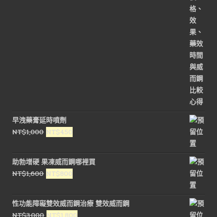
NT$1,800。
NT$900。
早洩藥膏延時噴劑
原
目
NT$
1,000
NT$
450
始
前
價
價
助勃增硬 果凍威而鋼哪裡買
格：
格：
原
目
NT$
1,600
NT$
800
NT$1,000。
NT$450。
始
前
價
價
性功能障礙雙效威而鋼治療 雙效威而鋼
格：
格：
原
目
NT$
3,000
NT$
1,800