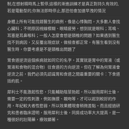
制,在想射精時馬上暫停,這樣的漸進訓練才是真正對持久有效的,
若是電動型的,你無法即時停止,那恐怕會加速早洩的情況
身體上所有可能找錯醫生的病例，像是心悸胸悶，大多數人會找
心臟科；不明原因視線模糊、眼睛疲勞，想到就是眼科；耳鳴、
耳塞是耳鼻喉科；一般人怎麼會想是頸椎的問題？如果遇到醫生
找不到病因，又反覆出現症狀，做檢查都正常，有醫生看到沒有
醫生時，你要考慮是不是頸椎出問題了
胃食道逆流這個疾病就如同它的名字，其實就是胃中的胃液（或
胃液和食物的混合物）往食道的方向逆流。但在了解為何胃液會
逆流之前，我們必須先認識胃和食道之間最重要的關卡：下食道
括約肌。
犀利士不能激起性慾，只能輔助陰莖勃起，所以服用犀利士後，
需要一定的性刺激，例如撫摸、親吻等，才可以起到較好的作
用，年紀較大者性慾弱，所以效果體現會稍微差點。而且經過研
究和患者臨床證明，服用犀利士後，同房成功率大大提高，是一
種很好的壯陽藥，療效顯著。