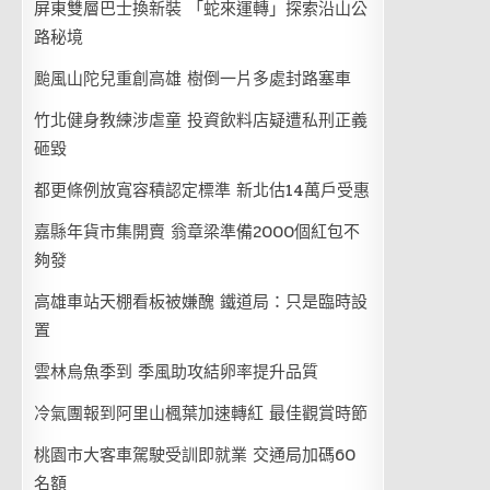
屏東雙層巴士換新裝 「蛇來運轉」探索沿山公
路秘境
颱風山陀兒重創高雄 樹倒一片多處封路塞車
竹北健身教練涉虐童 投資飲料店疑遭私刑正義
砸毀
都更條例放寬容積認定標準 新北估14萬戶受惠
嘉縣年貨市集開賣 翁章梁準備2000個紅包不
夠發
高雄車站天棚看板被嫌醜 鐵道局：只是臨時設
置
雲林烏魚季到 季風助攻結卵率提升品質
冷氣團報到阿里山楓葉加速轉紅 最佳觀賞時節
桃園市大客車駕駛受訓即就業 交通局加碼60
名額