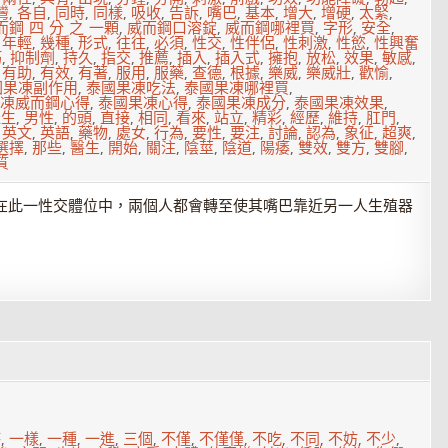
灣
,
各自
,
同時
,
同樣
,
吸收
,
告訴
,
嘴巴
,
基本
,
增大
,
增硬
,
太緊
,
而鋼 四 分 之 一顆
,
威而鋼口溶錠
,
威而鋼哪裡買
,
字形
,
安全
,
,
年輕
,
幾種
,
形式
,
往往
,
必須
,
性交
,
性伴侶
,
性刺激
,
性慾
,
性興奮
巧
,
抑制劑
,
持久
,
指交
,
推薦
,
插入
,
插入式
,
擁抱
,
放松
,
效果
,
敏感
,
,
有助
,
有效
,
有著
,
服用
,
服藥
,
查德
,
根據
,
樂威
,
樂威壯
,
歡愉
,
國果凍副作用
,
泰國果凍吃法
,
泰國果凍哪裡買
,
凍威而鋼心得
,
泰國果凍心得
,
泰國果凍成分
,
泰國果凍效果
,
產生
,
男性
,
的頭
,
直接
,
相同
,
看來
,
站立
,
精彩
,
經歷
,
維持
,
肛門
,
,
英文
,
英語
,
藥物
,
處女
,
行為
,
要性
,
要注
,
討論
,
認為
,
象征
,
超爽
,
選擇
,
那些
,
醫生
,
開始
,
關注
,
陰莖
,
陰道
,
陽痿
,
雙效
,
雙方
,
雙腳
,
質
在此一性交體位中，兩個人都會轉至使其嘴巴靠近另一人生殖器
杯
,
一樣
,
一種
,
一進
,
三個
,
不僅
,
不僅僅
,
不吃
,
不同
,
不妨
,
不少
,