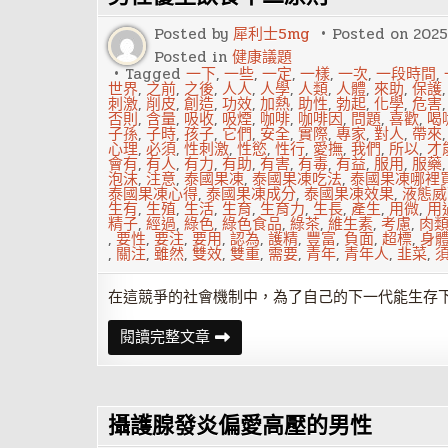
侶
性
Posted by
犀利士5mg
Posted on
202
潛
力
Posted in
健康議題
Tagged
一下
,
一些
,
一定
,
一樣
,
一次
,
一段時間
,
世界
,
之前
,
之後
,
人人
,
人學
,
人類
,
人體
,
來助
,
保護
刺激
,
削皮
,
創造
,
功效
,
加熱
,
助性
,
勃起
,
化學
,
危害
否則
,
含量
,
吸收
,
吸煙
,
咖啡
,
咖啡因
,
問題
,
喜歡
,
喝
子孫
,
子時
,
孩子
,
它們
,
安全
,
實際
,
專家
,
對人
,
帶來
心理
,
必須
,
性刺激
,
性慾
,
性行
,
愛撫
,
我們
,
所以
,
才
會有
,
有人
,
有力
,
有助
,
有害
,
有毒
,
有益
,
服用
,
服藥
泡沫
,
注意
,
泰國果凍
,
泰國果凍吃法
,
泰國果凍哪裡
泰國果凍心得
,
泰國果凍成分
,
泰國果凍效果
,
液態威
生有
,
生殖
,
生活
,
生育
,
生育力
,
生長
,
產生
,
用微
,
用
精子
,
經過
,
綠色
,
綠色食品
,
綠茶
,
維生素
,
考慮
,
肉
,
要性
,
要注
,
要用
,
認為
,
護精
,
豐富
,
負面
,
超標
,
身
,
關注
,
雖然
,
雙效
,
雙重
,
需要
,
青年
,
青年人
,
韭菜
,
在這競爭的社會機制中，為了自己的下一代能生存
男
閱讀完整文章
性
優
生
飲
食
攝護腺發炎偏愛高壓的男性
十
二