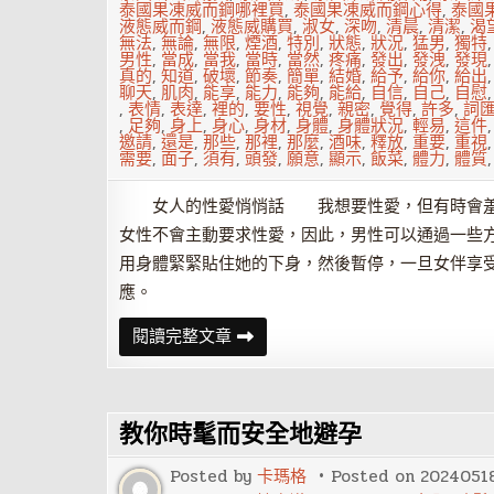
泰國果凍威而鋼哪裡買
,
泰國果凍威而鋼心得
,
泰國
液態威而鋼
,
液態威購買
,
淑女
,
深吻
,
清晨
,
清潔
,
渴
無法
,
無論
,
無限
,
煙酒
,
特別
,
狀態
,
狀況
,
猛男
,
獨特
男性
,
當成
,
當我
,
當時
,
當然
,
疼痛
,
發出
,
發洩
,
發現
真的
,
知道
,
破壞
,
節奏
,
簡單
,
結婚
,
給予
,
給你
,
給出
聊天
,
肌肉
,
能享
,
能力
,
能夠
,
能給
,
自信
,
自己
,
自慰
,
表情
,
表達
,
裡的
,
要性
,
視覺
,
親密
,
覺得
,
許多
,
詞
,
足夠
,
身上
,
身心
,
身材
,
身體
,
身體狀況
,
輕易
,
這件
邀請
,
還是
,
那些
,
那裡
,
那麼
,
酒味
,
釋放
,
重要
,
重視
需要
,
面子
,
須有
,
頭發
,
願意
,
顯示
,
飯菜
,
體力
,
體質
女人的性愛悄悄話 我想要性愛，但有時會羞
女性不會主動要求性愛，因此，男性可以通過一些
用身體緊緊貼住她的下身，然後暫停，一旦女伴享
應。
這
閱讀完整文章
些
悄
悄
話，
必
教你時髦而安全地避孕
須
在
脫
Posted by
卡瑪格
Posted on
2024051
光