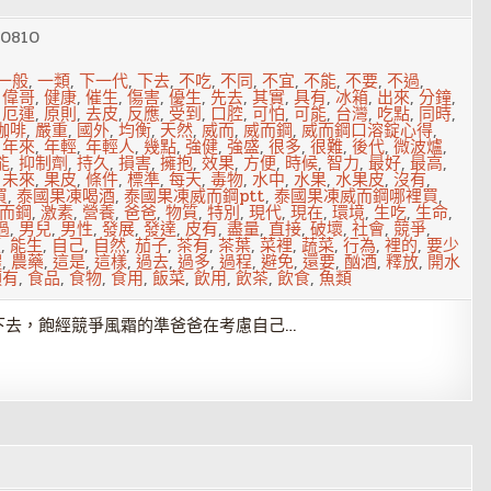
50810
一般
,
一類
,
下一代
,
下去
,
不吃
,
不同
,
不宜
,
不能
,
不要
,
不過
,
,
偉哥
,
健康
,
催生
,
傷害
,
優生
,
先去
,
其實
,
具有
,
冰箱
,
出來
,
分鐘
,
,
厄運
,
原則
,
去皮
,
反應
,
受到
,
口腔
,
可怕
,
可能
,
台灣
,
吃點
,
同時
,
咖啡
,
嚴重
,
國外
,
均衡
,
天然
,
威而
,
威而鋼
,
威而鋼口溶錠心得
,
,
年來
,
年輕
,
年輕人
,
幾點
,
強健
,
強盛
,
很多
,
很難
,
後代
,
微波爐
,
能
,
抑制劑
,
持久
,
損害
,
擁抱
,
效果
,
方便
,
時候
,
智力
,
最好
,
最高
,
,
未來
,
果皮
,
條件
,
標準
,
每天
,
毒物
,
水中
,
水果
,
水果皮
,
沒有
,
買
,
泰國果凍喝酒
,
泰國果凍威而鋼ptt
,
泰國果凍威而鋼哪裡買
,
而鋼
,
激素
,
營養
,
爸爸
,
物質
,
特別
,
現代
,
現在
,
環境
,
生吃
,
生命
,
過
,
男兒
,
男性
,
發展
,
發達
,
皮有
,
盡量
,
直接
,
破壞
,
社會
,
競爭
,
類
,
能生
,
自己
,
自然
,
茄子
,
茶有
,
茶葉
,
菜裡
,
蔬菜
,
行為
,
裡的
,
要少
體
,
農藥
,
這是
,
這樣
,
過去
,
過多
,
過程
,
避免
,
還要
,
酗酒
,
釋放
,
開水
須有
,
食品
,
食物
,
食用
,
飯菜
,
飲用
,
飲茶
,
飲食
,
魚類
下去，飽經競爭風霜的準爸爸在考慮自己…