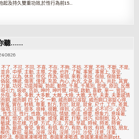
起及持久雙重功效,於性行為前15…
你聽……
240826
,
不了
,
不可
,
不同
,
不喜
,
不在
,
不夠
,
不妨
,
不實
,
不性
,
不斷
,
不是
,
,
並非
,
中學
,
主動
,
主導
,
之後
,
也許
,
了解
,
事實
,
事實上
,
享受
,
,
代表
,
以為
,
休息
,
伴侶
,
作為
,
來個
,
來看
,
來說
,
保險
,
保險套
,
,
偽裝
,
傳遞
,
傷害
,
僅僅
,
充盈
,
內心
,
內衣
,
全身
,
兩人
,
共赴
,
其實
,
,
力量
,
功效
,
功能障礙
,
勃起
,
動物
,
千萬
,
千萬別
,
即使
,
原因
,
反應
,
吸引力
,
吸收
,
告訴
,
呻吟
,
呻吟聲
,
呼吸
,
啟動
,
喜歡
,
單一
,
嘗試
,
,
外陰
,
多多
,
多數
,
大多數
,
大敵
,
大睡
,
大膽
,
太早
,
夫妻
,
夫妻感情
威而鋼
,
威而鋼 四 分 之 一顆
,
威而鋼口溶錠
,
威而鋼口溶錠心得
,
,
害羞
,
實在
,
射精
,
尊重
,
對方
,
對於
,
就是
,
就會
,
尺寸
,
工作
,
差異
,
,
強項
,
往往
,
很多
,
很棒
,
很難
,
得到
,
心底
,
心理
,
必不可少
,
必須
,
望
,
性生活
,
性行
,
性趣
,
悄悄話
,
情變
,
想法
,
想要
,
想象力
,
意味著
,
,
應有
,
懷孕
,
成熟
,
我會
,
或僅
,
戴套
,
打擊
,
技巧
,
抑制劑
,
投入
,
,
敏感
,
新花樣
,
方便
,
方式
,
方法
,
方面
,
早晨
,
時候
,
時差
,
時會
,
,
最為
,
最高
,
會受
,
會有
,
有個
,
有力
,
有助
,
有效
,
有時
,
有點
,
朋友
,
,
模仿
,
歡迎
,
毫無
,
沒得
,
沒有
,
沒用
,
沙拉
,
沙發
,
注意
,
注重
,
凍吃法
,
泰國果凍哪裡買
,
泰國果凍喝酒
,
泰國果凍威而鋼ptt
,