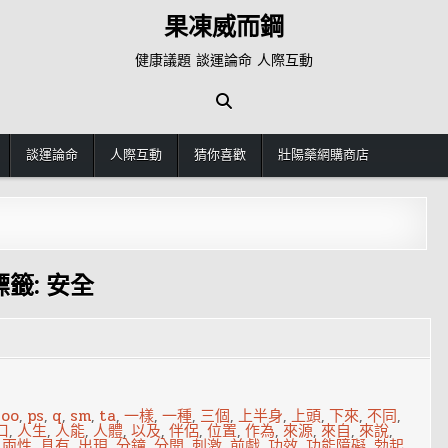
果凍威而鋼
健康議題 談運論命 人際互動
談運論命
人際互動
猜你喜歡
壯陽藥網購商店
標籤:
安全
,
oo
,
ps
,
q
,
sm
,
ta
,
一樣
,
一種
,
三個
,
上半身
,
上頭
,
下來
,
不同
,
口
,
人生
,
人能
,
人體
,
以及
,
伴侶
,
位置
,
作為
,
來源
,
來自
,
來說
,
,
兩性
,
具有
,
出現
,
分鐘
,
分開
,
刺激
,
前戲
,
功效
,
功能障礙
,
勃起
,