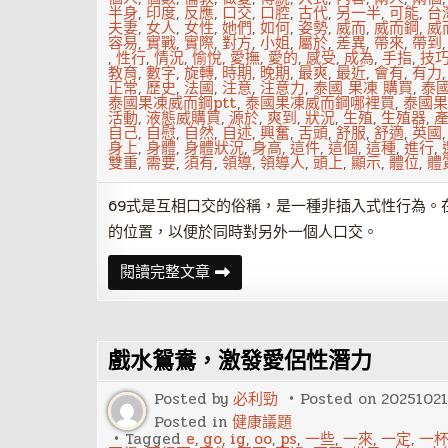
半身
,
印度
,
反應
,
口交
,
口腔
,
古代
,
另一半
,
可能
,
台
夫妻
,
女人
,
女性
,
她們
,
如何
,
姿勢
,
威而
,
威而鋼
,
威
容易
,
實戰
,
實際
,
對方
,
小姐
,
屬於
,
差異
,
帶來
,
帶到
,
性行
,
情況
,
愉悅
,
愛撫
,
愛的
,
感受
,
成為
,
手指
,
技
教育
,
數字
,
旋轉
,
時期
,
晚期
,
最爽
,
最近
,
會有
,
有力
正常
,
歷史
,
法國
,
注意
,
注意力
,
泰國 果凍 購買
,
泰
泰國果凍威而鋼ptt
,
泰國果凍威而鋼哪裡買
,
泰國果
活動
,
液態威購買
,
源於
,
爽到
,
狀況
,
生殖
,
生殖器
,
自己
,
自慰
,
自然
,
自述
,
興奮
,
舌頭
,
舒服
,
舒適
,
英國
身上
,
身體
,
身體狀況
,
身高
,
這件
,
這個
,
這種
,
進行
,
雙重
,
需要
,
須有
,
領導
,
領導人
,
頭上
,
顯示
,
體位
,
體
69式是互相口交的俗稱，是一種非插入式性行為。
的位置，以便於同時對另外一個人口交。
性
閱讀完整文章
愛
姿
勢：
69
式
戲水鴛鴦，激發愛侶性潛力
口
交
Posted by
必利勁
Posted on
20251021
Posted in
健康議題
Tagged
e
,
go
,
ig
,
oo
,
ps
,
一些
,
一來
,
一定
,
一