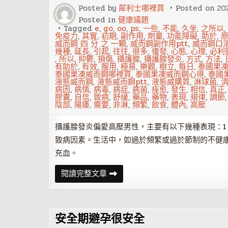
原
Posted by
犀利士哪裡買
Posted on
20
則
Posted in
健康議題
Tagged
e
,
go
,
oo
,
ps
,
一些
,
不能
,
久坐
,
之所以
,
免疫力
,
其實
,
初期
,
副作用
,
劑量
,
功能障礙
,
助於
,
威而鋼 四 分 之 一顆
,
威而鋼副作用ptt
,
威而鋼口
幾種
,
延長
,
引起
,
往往
,
很多
,
復發
,
心態
,
心理
,
必利
,
所以
,
抑鬱
,
損傷
,
攝護腺
,
攝護腺發炎
,
方式
,
方法
,
有助於
,
有效
,
服用
,
極易
,
樂觀
,
樹立
,
每日
,
泰國果
泰國果凍威而鋼哪裡買
,
泰國果凍威而鋼心得
,
泰國
液態威而鋼
,
液態威而鋼ptt
,
液態威購買
,
淋球菌
,
病因
,
病情
,
病毒
,
病症
,
病菌
,
痊愈
,
發生
,
相信
,
真正
膠囊
,
自信
,
致病
,
舒緩
,
藥品
,
藥物
,
表現
,
規律
,
調節
陰部
,
陽痿
,
需要
,
非淋
,
頻繁
,
飲食
,
體內
,
高壓
攝護腺發炎偏愛高壓男性，主要有以下幾種表現：
致病因素。生活中，如過於頻繁或過於節制的不健
充血。
攝
閱讀完整文章
護
腺
發
炎
偏
安全期避孕很安全
愛
高