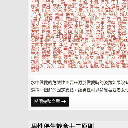
不得
,
不得不
,
不能
,
不要
,
不過
,
不願
,
世界
,
中午
,
之
你還
,
使用
,
來源
,
來源於
,
來試
,
便是
,
個人
,
值得
,
做
具有
,
出現
,
分鐘
,
刺激
,
力量
,
功效
,
功能障礙
,
勃起
,
,
告訴
,
問題
,
嘗試
,
器官
,
因為
,
因素
,
在外
,
堅持
,
增
,
妻子
,
姿勢
,
威而
,
威而鋼
,
威而鋼 四 分 之 一顆
,
威
寶貝
,
尋找
,
小心
,
就讓
,
工作
,
差異
,
常用
,
年輕
,
幾種
情趣
,
意識
,
愛撫
,
愛時
,
愛更
,
愛的
,
感染
,
應付
,
戲水
方式
,
於是
,
易達
,
時候
,
時刻
,
更加
,
更能
,
最好
,
最爽
樂威壯
,
樂威壯口溶錠
,
樂趣
,
水中
,
水會
,
水果
,
沒有
泰國果凍吃法
,
泰國果凍哪裡買
,
泰國果凍威而鋼ptt
泰國果凍效果
,
泳池
,
浴室
,
浴缸
,
消毒
,
液態威而鋼pt
潤滑
,
激情
,
激發
,
無法
,
熱量
,
爽到
,
牛奶
,
犧牲
,
狀況
種水
,
穩定
,
穩定性
,
精彩
,
給他
,
給男
,
經歷
,
維持
,
總
自述
,
蔬菜
,
藥物
,
蘋果
,
蘿卜
,
處女
,
血脂
,
行為
,
裡面
超爽
,
足夠
,
身體
,
身體狀況
,
這個
,
這會
,
這樣
,
這種
,
量減少
,
長久
,
長期
,
開始
,
阻力
,
阻礙
,
陰莖
,
陽痿
,
雙
鴛鴦
水中做愛的危險性主要來源於做愛時的姿勢如果沒
選擇一個好的固定支點，讓男性可以背靠著或者女
戲
閱讀完整文章
水
鴛
鴦，
激
發
男性優生飲食十二原則
愛