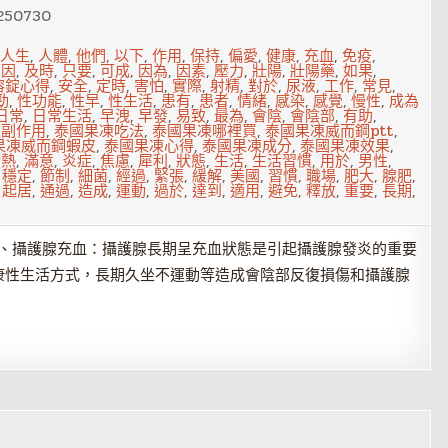
250730
人生
,
人體
,
他們
,
以下
,
作用
,
保持
,
偏愛
,
健康
,
充血
,
免疫
,
原因
,
及時
,
只要
,
可成
,
因為
,
因素
,
壓力
,
壯陽
,
壯陽藥
,
如果
,
溶錠心得
,
安全
,
定時
,
害怕
,
實際
,
射精
,
對於
,
尿液
,
工作
,
常見
,
勁
,
性功能
,
性早
,
性生活
,
患有
,
患者
,
情緒
,
感染
,
感覺
,
慢性
,
成為
日常
,
日常生活
,
早洩
,
早發
,
易致
,
最為
,
會陰
,
會陰部
,
有助
,
凍副作用
,
泰國果凍吃法
,
泰國果凍哪裡買
,
泰國果凍威而鋼ptt
,
果凍威而鋼蝦皮
,
泰國果凍心得
,
泰國果凍成分
,
泰國果凍效果
,
清熱
,
滿意
,
炎症
,
焦慮
,
犀利
,
狀態
,
生活
,
生活習慣
,
用於
,
男性
,
,
穩定
,
節制
,
細菌
,
經過
,
緊張
,
緩解
,
美國
,
習慣
,
職場
,
肥大
,
腺肥
,
,
起居
,
通過
,
造成
,
運動
,
過於
,
達到
,
適用
,
避免
,
釋放
,
重要
,
長期
,
1、攝護腺充血：攝護腺長期呈充血狀態是引起攝護腺發炎的重要
康性生活方式，長期久坐不運動等造成會陰部反復損傷和攝護腺