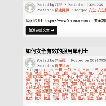
壓
Posted by
超犀
Posted on
20241209
的
男
Posted in
健康議題
Tagged
安全
,
安全
性
超級犀利士 https://www.krrista.com 1、安
安
閱讀完整文章
全
期
避
孕
很
如何安全有效的服用犀利士
安
全
Posted by
樂威壯
Posted on
2024092
Posted in
健康議題
Tagged
ic
,
ps
,
一樣
,
一起
,
不同
,
不會
,
世界
,
之
劑量
,
功效
,
勃起
,
反應
,
口腔
,
可能
,
吸收
,
周末
,
因人
威而鋼哪裡買
,
安全
,
對手
,
小心
,
小時
,
屬於
,
左右
,
性行
,
患者
,
意思
,
愛撫
,
抑制劑
,
持久
,
持續
,
措施
,
擁
會有
,
有力
,
有助
,
有效
,
服用
,
服藥
,
根據
,
樂威
,
樂威
泰國果凍哪裡買
,
泰國果凍威而鋼ptt
,
泰國果凍威而
消失
,
液態威而鋼
,
濃度
,
特別
,
特點
,
犀利
,
生活
,
產
藥物
,
血壓
,
行為
,
要性
,
贏得
,
起來
,
這種
,
連續
,
週日
雖然
,
雙效
,
雙重
,
需要
,
須有
,
預防措施
,
頭暈
,
頭痛
,