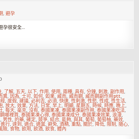
期
,
避孕
全期避孕很安全…
0
後
,
了解
,
五天
,
以下
,
作用
,
使用
,
兩種
,
具有
,
分鐘
,
刺激
,
副作用
,
而異
,
因為
,
士可
,
如何
,
如果
,
威而
,
威而鋼
,
威而鋼副作用ptt
,
已經
,
度假
,
建議
,
必利吉
,
必須
,
快速
,
性刺激
,
性慾
,
性成
,
性生活
,
抱
,
放大
,
效果
,
方法
,
日常
,
早上
,
明顯
,
星期五
,
時候
,
時應
,
晚上
,
壯
,
每天
,
毫克
,
沒有
,
泰國果凍
,
泰國果凍副作用
,
泰國果凍吃法
,
鋼哪裡買
,
泰國果凍心得
,
泰國果凍成分
,
泰國果凍效果
,
浪漫
,
生
,
男性
,
的藥
,
確定
,
競爭
,
結合
,
能夠
,
與其
,
葡萄
,
葡萄柚
,
藥效
,
,
進行
,
達到
,
適合
,
適當
,
避免
,
酒精
,
重點
,
關於
,
降低
,
限制
,
隨心
,
風險
,
食物
,
飲用
,
飲酒
,
飲食
,
體內