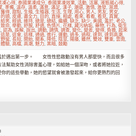
果凍心得
,
泰國果凍成分
,
泰國果凍效果
,
活動
,
活塞
,
液態威心得
,
望
,
準備
,
溫存
,
溫柔
,
滿意
,
滿足
,
漢子
,
潮還
,
激情
,
激發
,
濕潤
,
,
獲得
,
甜點
,
生殖
,
生殖器
,
生活
,
生理
,
用心
,
男人
,
男友
,
男女
,
,
的頭
,
皮膚
,
盡全力
,
目的
,
直接
,
相處
,
看來
,
看看
,
看見
,
真實
,
,
給男
,
經過
,
維持
,
總是
,
總結
,
繼續
,
缺乏
,
缺少
,
美國
,
羞於
,
老公
,
,
致命
,
舉動
,
舒服
,
舒適
,
色情片
,
花樣
,
藏污納垢
,
藥物
,
行為
,
衛生
匯
,
認為
,
誤解
,
說出
,
調動
,
調情
,
調查
,
變化
,
變差
,
變得
,
負擔
,
起來
,
這是
,
這會
,
這樣
,
通過
,
進行
,
運動
,
過多
,
過程
,
達到
,
達到高潮
,
,
野蠻
,
長短
,
開始
,
關系
,
降低
,
陰莖
,
陽痿
,
雖然
,
雙效
,
雙重
,
雲雨
,
,
體驗
,
高檔
,
高潮
,
魅力
,
黑暗
,
鼓勵
於邁出第一步。 女性性慾啟動沒有男人那麼快，而且很多
方法幫助女性消除害羞心理，如給她一個深吻，或者將她拉近，
受你的這些舉動，她的慾望就會被激發起來，給你更熱烈的回
8