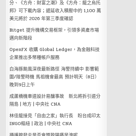
分、《方舟：財富之潮》及《方舟：龍之烏托
邦》可下載內容；遞延收入積壓中的 1,100 萬
美元將於 2026 年第三季度確認
Bitget 提升機構交易框架，引領多資產市場
邁向新階段
OpenFX 收購 Global Ledger，為金融科技
企業推出多幣種帳戶服務
白海豚颱風深夜最新路徑 海警持續中 影響範
圍/陸警時機 馬祖機會最高 預計明天（8日）
晚到9日上午
成蘆橋機車道設計易釀事故 新北將拆引道分
隔島 | 地方 | 中央社 CNA
林佳龍接見「自由之家」執行長 盼台成印太
INGO樞紐 | 政治 | 中央社 CNA
攝護腺發炎是否會導致陽痿早洩呢