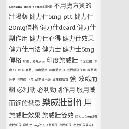
不用處方簽的
Stenagra
super p force副作用
壯陽藥
健力仕5mg ptt
健力仕
20mg價格
健力仕dcard
健力仕
副作用
健力仕心得
健力仕效果
健力仕用法
健力士
健力士5mg
價格
印度樂威壯
印度小綠瓶plus
印度紅鑽
印
度 綠 鑽
印度藍p
印度藍鑽
印度藍鑽ptt
威而鋼副作用
威而鋼
強 效威而
效果
威而鋼 正品
威而鋼用法
威而鋼購買
鋼
必利勁
必利勁副作用
服用威
樂威壯副作用
而鋼的禁忌
樂威壯效果
樂威壯雙效
犀利士5mg改善
夜間頻尿
犀利士5mg改善夜間頻尿 夜間頻尿 晚上頻尿要吃什