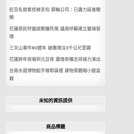
近百名旅客控被丟包 郵輪公司：已盡力延後關
閘
花蓮原民狩獵誤擊釀死傷 議員呼籲建立獵場管
理
三叉山事件80週年 謎團埋沒3千公尺雲霧
花蓮跨年夜唱到元旦夜 蕭煌奇羅志祥接力演出
台南水道博物館手做耶誕禮 建物景觀縮小變盆
栽
未知的資訊提供
商品標籤