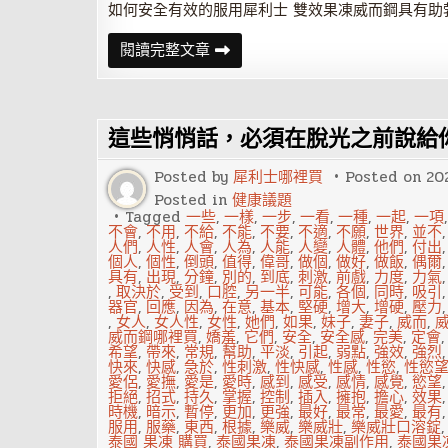
如何安全有效的服用犀利士 雙效果凍威而鋼具有助勃
如
閱讀完整文章
何
安
全
有
效
這些悄悄話，必須在脫光之前說給
的
服
用
Posted by
犀利士哪裡買
Posted on
20
犀
利
Posted in
健康議題
士
Tagged
一些
,
一樣
,
一步
,
一看
,
一種
,
一起
,
一項
不會
,
不用
,
不給
,
不能
,
不要
,
不適
,
不願
,
世界
,
並不
人們
,
人性
,
人會
,
人為
,
人能
,
人變
,
人體
,
他們
,
付出
個人
,
個性
,
倒頭
,
值得
,
偉哥
,
做個
,
做好
,
做飯
,
偶爾
具有
,
出現
,
分鐘
,
別的
,
到底
,
刺激
,
前戲
,
力度
,
力氣
,
取決於
,
受到
,
口腔
,
另一半
,
可能
,
各個
,
同時
,
吸引
器官
,
回應
,
因為
,
在意
,
基本
,
堅硬
,
增大
,
增硬
,
壓力
,
女人
,
女人性
,
女性
,
她們
,
如果
,
妹子
,
妻子
,
威而
,
威而鋼哪裡買
,
嬌羞
,
它們
,
安全
,
安全感
,
完美
,
定會
希望
,
帶來
,
常規
,
幫助
,
平淡
,
引起
,
弱點
,
強效
,
強烈
快來
,
快感
,
急於
,
性刺激
,
性快感
,
性感
,
性慾
,
性慾
愛侶
,
愛撫
,
愛是
,
愛時
,
感到
,
感受
,
感情
,
感覺
,
慾望
拒絕
,
招式
,
持久
,
掌握
,
控制
,
插入
,
擁抱
,
擔心
,
效果
時機
,
暗示
,
暫停
,
更加
,
更強
,
最好
,
最常
,
最愛
,
最有
服用
,
服藥
,
東西
,
根據
,
樂威
,
樂威壯
,
樂威壯口溶錠
泰國 果凍 購買
,
泰國果凍
,
泰國果凍副作用
,
泰國果