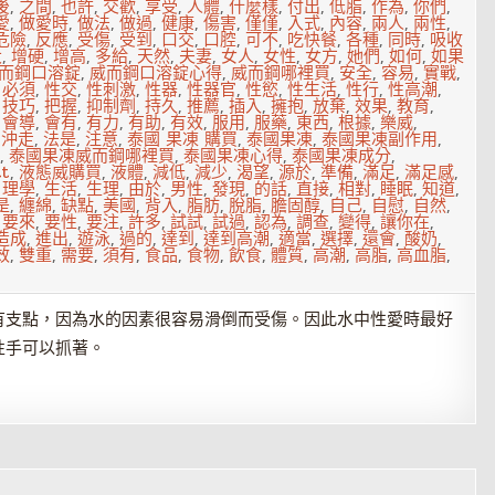
後
,
之間
,
也許
,
交歡
,
享受
,
人體
,
什麼樣
,
付出
,
低脂
,
作為
,
你們
,
愛
,
做愛時
,
做法
,
做過
,
健康
,
傷害
,
僅僅
,
入式
,
內容
,
兩人
,
兩性
,
危險
,
反應
,
受傷
,
受到
,
口交
,
口腔
,
可不
,
吃快餐
,
各種
,
同時
,
吸收
大
,
增硬
,
增高
,
多給
,
天然
,
夫妻
,
女人
,
女性
,
女方
,
她們
,
如何
,
如果
而鋼口溶錠
,
威而鋼口溶錠心得
,
威而鋼哪裡買
,
安全
,
容易
,
實戰
,
,
必須
,
性交
,
性刺激
,
性器
,
性器官
,
性慾
,
性生活
,
性行
,
性高潮
,
,
技巧
,
把握
,
抑制劑
,
持久
,
推薦
,
插入
,
擁抱
,
放棄
,
效果
,
教育
,
,
會導
,
會有
,
有力
,
有助
,
有效
,
服用
,
服藥
,
東西
,
根據
,
樂威
,
,
沖走
,
法是
,
注意
,
泰國 果凍 購買
,
泰國果凍
,
泰國果凍副作用
,
,
泰國果凍威而鋼哪裡買
,
泰國果凍心得
,
泰國果凍成分
,
t
,
液態威購買
,
液體
,
減低
,
減少
,
渴望
,
源於
,
準備
,
滿足
,
滿足感
,
,
理學
,
生活
,
生理
,
由於
,
男性
,
發現
,
的話
,
直接
,
相對
,
睡眠
,
知道
,
是
,
纏綿
,
缺點
,
美國
,
背入
,
脂肪
,
脫脂
,
膽固醇
,
自己
,
自慰
,
自然
,
,
要來
,
要性
,
要注
,
許多
,
試試
,
試過
,
認為
,
調查
,
變得
,
讓你在
,
造成
,
進出
,
遊泳
,
過的
,
達到
,
達到高潮
,
適當
,
選擇
,
還會
,
酸奶
,
效
,
雙重
,
需要
,
須有
,
食品
,
食物
,
飲食
,
體質
,
高潮
,
高脂
,
高血脂
,
有支點，因為水的因素很容易滑倒而受傷。因此水中性愛時最好
性手可以抓著。