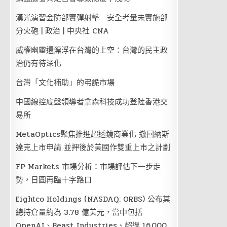
漢光演習金防部實彈射擊 安全考量未實施部
分火砲 | 政治 | 中央社 CNA
威權幽靈還漂浮在台灣的上空：台灣的民主政
治仍有待深化
台灣「文化補助」的弔詭市場
中國線控底盤領導者拿森科技成功登陸香港交
易所
MetaOptics聚焦推進超透鏡商業化 撤回納斯
達克上市申請 並押後於美國作雙重上市之計劃
FP Markets 市場分析：市場評估下一步走
勢，日圓再臨十字路口
Eightco Holdings (NASDAQ: ORBS) 公布其
總持倉量約為 3.78 億美元，當中包括
OpenAI、Beast Industries、超過 16,000