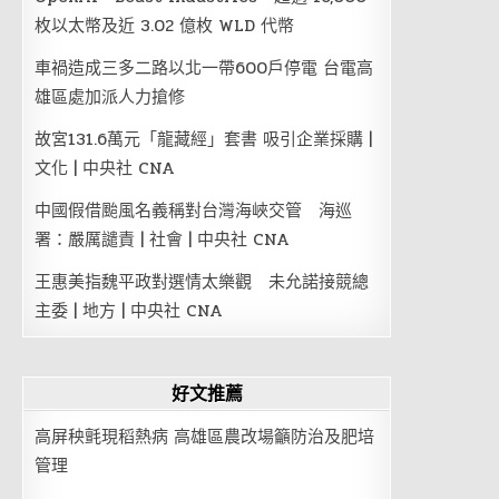
枚以太幣及近 3.02 億枚 WLD 代幣
車禍造成三多二路以北一帶600戶停電 台電高
雄區處加派人力搶修
故宮131.6萬元「龍藏經」套書 吸引企業採購 |
文化 | 中央社 CNA
中國假借颱風名義稱對台灣海峽交管 海巡
署：嚴厲譴責 | 社會 | 中央社 CNA
王惠美指魏平政對選情太樂觀 未允諾接競總
主委 | 地方 | 中央社 CNA
好文推薦
高屏秧氈現稻熱病 高雄區農改場籲防治及肥培
管理