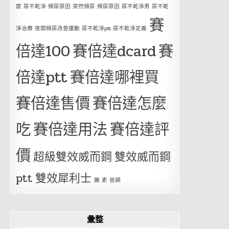
麼 尿不乾淨 頻尿原因 突然頻尿 頻尿原因 尿不乾淨男 尿不乾
賽
淨治療 夜間頻尿改善運動 尿不乾淨ptt 尿不乾淨定義
倍達100
賽倍達dcard
賽
倍達ptt
賽倍達哪裡買
賽倍達售價
賽倍達怎麼
吃
賽倍達用法
賽倍達評
價
超級雙效威而鋼
雙效威而鋼
ptt
雙效犀利士
騰 素 官網
彙整