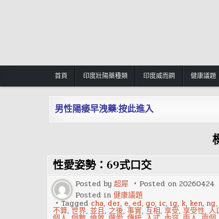
Skip
to
content
首頁
印度壯陽藥種類
印度威而鋼
健康議題
男性陽痿早洩藥:按此進入
性愛姿勢：69式口交
Posted by
超犀
Posted on
20260424
Posted in
健康議題
Tagged
cha
,
der
,
e
,
ed
,
go
,
ic
,
ig
,
k
,
ken
,
ng
不算
,
世界
,
並且
,
之後
,
事實
,
互相
,
享受
,
享受性
,
人
個人
,
個數
,
倫敦
,
做愛
,
傳統
,
入式
,
內容
,
兩人
,
兩個