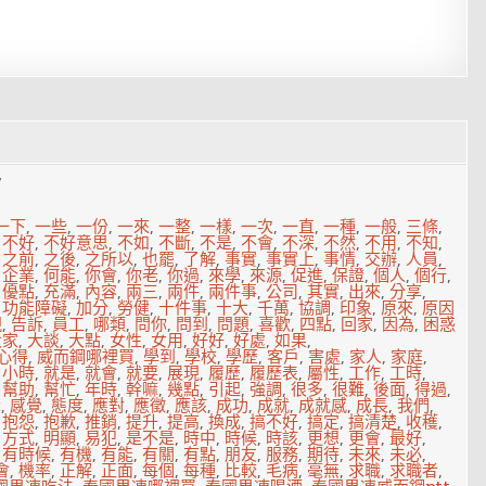
7
一下
,
一些
,
一份
,
一來
,
一整
,
一樣
,
一次
,
一直
,
一種
,
一般
,
三條
,
,
不好
,
不好意思
,
不如
,
不斷
,
不是
,
不會
,
不深
,
不然
,
不用
,
不知
,
,
之前
,
之後
,
之所以
,
也罷
,
了解
,
事實
,
事實上
,
事情
,
交辦
,
人員
,
,
企業
,
何能
,
你會
,
你老
,
你過
,
來學
,
來源
,
促進
,
保證
,
個人
,
個行
,
,
優點
,
充滿
,
內容
,
兩三
,
兩件
,
兩件事
,
公司
,
其實
,
出來
,
分享
,
,
功能障礙
,
加分
,
勞健
,
十件事
,
十大
,
千萬
,
協調
,
印象
,
原來
,
原因
現
,
告訴
,
員工
,
哪類
,
問你
,
問到
,
問題
,
喜歡
,
四點
,
回家
,
因為
,
困惑
大家
,
大談
,
大點
,
女性
,
女用
,
好好
,
好處
,
如果
,
心得
,
威而鋼哪裡買
,
學到
,
學校
,
學歷
,
客戶
,
害處
,
家人
,
家庭
,
,
小時
,
就是
,
就會
,
就要
,
展現
,
履歷
,
履歷表
,
屬性
,
工作
,
工時
,
,
幫助
,
幫忙
,
年時
,
幹嘛
,
幾點
,
引起
,
強調
,
很多
,
很難
,
後面
,
得過
,
識
,
感覺
,
態度
,
應對
,
應徵
,
應該
,
成功
,
成就
,
成就感
,
成長
,
我們
,
,
抱怨
,
抱歉
,
推銷
,
提升
,
提高
,
換成
,
搞不好
,
搞定
,
搞清楚
,
收穫
,
,
方式
,
明顯
,
易犯
,
是不是
,
時中
,
時候
,
時該
,
更想
,
更會
,
最好
,
,
有時候
,
有機
,
有能
,
有關
,
有點
,
朋友
,
服務
,
期待
,
未來
,
未必
,
會
,
機率
,
正解
,
正面
,
每個
,
每種
,
比較
,
毛病
,
毫無
,
求職
,
求職者
,