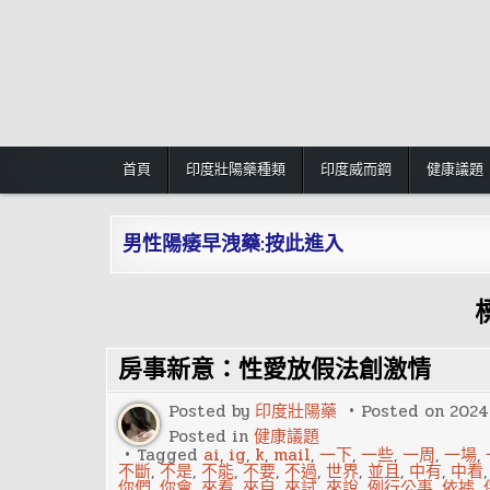
Skip
to
content
首頁
印度壯陽藥種類
印度威而鋼
健康議題
男性陽痿早洩藥:按此進入
房事新意：性愛放假法創激情
Posted by
印度壯陽藥
Posted on
2024
Posted in
健康議題
Tagged
ai
,
ig
,
k
,
mail
,
一下
,
一些
,
一周
,
一場
,
不斷
,
不是
,
不能
,
不要
,
不過
,
世界
,
並且
,
中有
,
中看
你們
,
你會
,
來看
,
來自
,
來試
,
來說
,
例行公事
,
依據
,