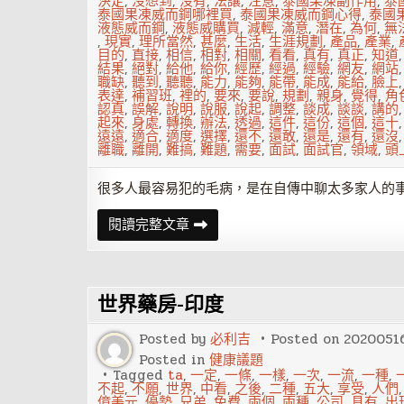
決定
,
沒想到
,
沒有
,
法讓
,
注意
,
泰國果凍副作用
,
泰
泰國果凍威而鋼哪裡買
,
泰國果凍威而鋼心得
,
泰國
液態威而鋼
,
液態威購買
,
減輕
,
滿意
,
潛在
,
為何
,
無
,
現實
,
理所當然
,
甚麼
,
生活
,
生涯規劃
,
產品
,
產業
,
目的
,
直接
,
相信
,
相對
,
相關
,
看看
,
真有
,
真正
,
知道
結果
,
絕對
,
給他
,
給你
,
經歷
,
經過
,
經驗
,
網友
,
網站
職缺
,
聽到
,
聽聽
,
能力
,
能夠
,
能帶
,
能成
,
能給
,
臉上
表達
,
補習班
,
裡的
,
要來
,
要說
,
規劃
,
親身
,
覺得
,
角
認真
,
誤解
,
說明
,
說服
,
說起
,
調整
,
談成
,
談談
,
講的
起來
,
身處
,
轉換
,
辦法
,
透過
,
這件
,
這份
,
這個
,
這十
遠遠
,
適合
,
適度
,
選擇
,
還不
,
還敢
,
還是
,
還有
,
還沒
離職
,
離開
,
難搞
,
難題
,
需要
,
面試
,
面試官
,
領域
,
頭
很多人最容易犯的毛病，是在自傳中聊太多家人的
求
閱讀完整文章
職
時
該
做
與
世界藥房-印度
不
該
做
Posted by
必利吉
Posted on
2020051
的
十
Posted in
健康議題
件
Tagged
ta
,
一定
,
一條
,
一樣
,
一次
,
一流
,
一種
,
事
不起
,
不願
,
世界
,
中看
,
之後
,
二種
,
五大
,
享受
,
人們
億美元
,
優勢
,
兄弟
,
免費
,
兩個
,
兩種
,
公司
,
具有
,
出