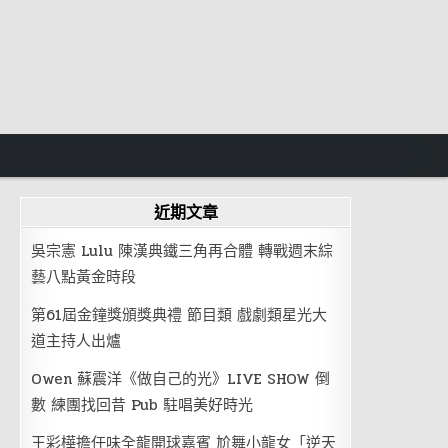
近期文章
吳宗憲 Lulu 陳漢典鐵三角再合體 轉戰週末綜
藝八點黃金時段
第61屆金鐘獎頒獎典禮 節目類 戲劇類星光大
道主持人出爐
Owen 蘇震洋《做自己的光》LIVE SHOW 倒
數 練團找回昔 Pub 駐唱美好時光
王彩樺擔任味全龍開球嘉賓 尬舞小龍女「逆天