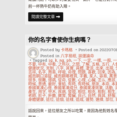
前一杯熱牛奶有助入睡。
吃
閱讀完整文章
什
麼
食
物
能
你的名字會使你生病嗎？
夠
提
高
Posted by
卡瑪格
Posted on
2022070
記
憶
Posted in
八字易經
,
談運論命
力
Tagged
ig
,
k
,
ng
,
ph
,
一下
,
一定
,
一樣
,
一般
,
一
不要
,
中有
,
中看
,
之所以
,
之間
,
了解
,
五格
,
五行
,
人
健康狀況
,
克制
,
八字
,
其實
,
具體
,
凄涼
,
出來
,
出現
,
吉祥
,
名字
,
周易
,
呼吸
,
命理
,
問題
,
喜歡
,
回來
,
因為
威而鋼口溶錠
,
威而鋼哪裡買
,
字義
,
家人
,
容易
,
寓意
很多
,
很難
,
得病
,
從命
,
從數
,
心理
,
心臟
,
怎么
,
應該
時候
,
普通
,
最好
,
會給
,
有時
,
有時候
,
朋友
,
本命
,
本
泰國果凍心得
,
泰國果凍成分
,
泰國果凍效果
,
活動
,
產生
,
用字
,
甲木
,
疾病
,
發現
,
相信
,
相克
,
相對
,
相生
老師
,
肚子
,
肝膽
,
脾胃
,
腎臟
,
自己
,
自然
,
與其
,
舒服
身體健康
,
這位
,
這個
,
這樣
,
造成
,
運勢
,
選擇
,
部位
,
話說回來，這位朋友之所以吃驚，是因為他對姓名