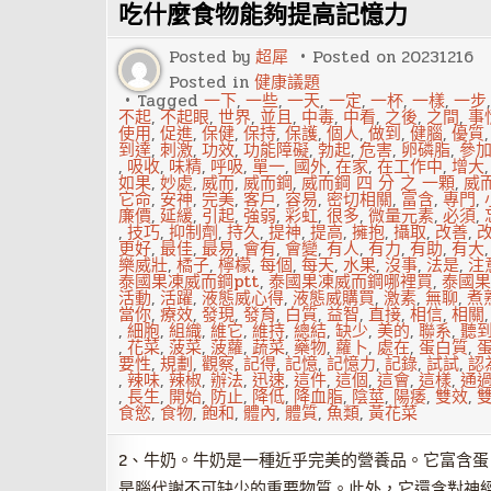
吃什麼食物能夠提高記憶力
放
假
法
Posted by
超犀
Posted on
20231216
創
激
Posted in
健康議題
情
Tagged
一下
,
一些
,
一天
,
一定
,
一杯
,
一樣
,
一步
不起
,
不起眼
,
世界
,
並且
,
中毒
,
中看
,
之後
,
之間
,
事
使用
,
促進
,
保健
,
保持
,
保護
,
個人
,
做到
,
健腦
,
優質
到達
,
刺激
,
功效
,
功能障礙
,
勃起
,
危害
,
卵磷脂
,
參
,
吸收
,
味精
,
呼吸
,
單一
,
國外
,
在家
,
在工作中
,
增大
如果
,
妙處
,
威而
,
威而鋼
,
威而鋼 四 分 之 一顆
,
威
它命
,
安神
,
完美
,
客戶
,
容易
,
密切相關
,
富含
,
專門
,
廉價
,
延緩
,
引起
,
強弱
,
彩虹
,
很多
,
微量元素
,
必須
,
,
技巧
,
抑制劑
,
持久
,
提神
,
提高
,
擁抱
,
攝取
,
改善
,
更好
,
最佳
,
最易
,
會有
,
會變
,
有人
,
有力
,
有助
,
有大
樂威壯
,
橘子
,
檸檬
,
每個
,
每天
,
水果
,
沒事
,
法是
,
注
泰國果凍威而鋼ptt
,
泰國果凍威而鋼哪裡買
,
泰國果
活動
,
活躍
,
液態威心得
,
液態威購買
,
激素
,
無聊
,
煮
當你
,
療效
,
發現
,
發育
,
白質
,
益智
,
直接
,
相信
,
相關
,
細胞
,
組織
,
維它
,
維持
,
總結
,
缺少
,
美的
,
聯系
,
聽
,
花菜
,
菠菜
,
菠蘿
,
蔬菜
,
藥物
,
蘿卜
,
處在
,
蛋白質
,
要性
,
規劃
,
觀察
,
記得
,
記憶
,
記憶力
,
記錄
,
試試
,
認
,
辣味
,
辣椒
,
辦法
,
迅速
,
這件
,
這個
,
這會
,
這樣
,
通
,
長生
,
開始
,
防止
,
降低
,
降血脂
,
陰莖
,
陽痿
,
雙效
,
食慾
,
食物
,
飽和
,
體內
,
體質
,
魚類
,
黃花菜
2、牛奶。牛奶是一種近乎完美的營養品。它富含
是腦代謝不可缺少的重要物質。此外，它還含對神經