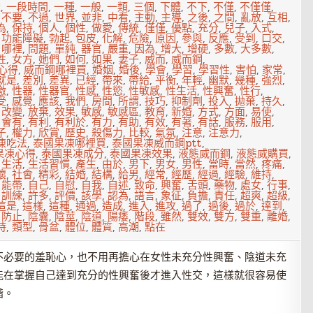
樣
,
一段時間
,
一種
,
一般
,
一類
,
三個
,
下體
,
不下
,
不僅
,
不僅僅
,
,
不要
,
不過
,
世界
,
並非
,
中看
,
主動
,
主導
,
之後
,
之間
,
亂放
,
互相
,
為
,
保持
,
個人
,
個性
,
做愛
,
傳統
,
僅僅
,
優點
,
充分
,
兒子
,
入式
,
,
功能障礙
,
勃起
,
包皮
,
化解
,
危險
,
原因
,
參與
,
反應
,
受到
,
口交
,
,
哪裡
,
問題
,
單純
,
器官
,
嚴重
,
因為
,
增大
,
增硬
,
多數
,
大多數
,
性
,
女方
,
她們
,
如何
,
如果
,
妻子
,
威而
,
威而鋼
,
心得
,
威而鋼哪裡買
,
婚姻
,
婚後
,
學會
,
學習
,
學習性
,
害怕
,
家常
,
就是
,
差別
,
差異
,
已經
,
帶來
,
帶給
,
平衡
,
年輕
,
幽默
,
幾種
,
強烈
,
激
,
性器
,
性器官
,
性感
,
性慾
,
性敏感
,
性生活
,
性興奮
,
性行
,
受
,
感覺
,
應該
,
我們
,
房間
,
所謂
,
技巧
,
抑制劑
,
投入
,
拋棄
,
持久
,
,
改變
,
放棄
,
效果
,
敏感
,
敏感區
,
教育
,
新婚
,
方式
,
方面
,
易使
,
,
會有
,
有利
,
有利於
,
有力
,
有助
,
有效
,
有著
,
有話
,
服務
,
服用
,
子
,
權力
,
欣賞
,
歷史
,
殺傷力
,
比較
,
氣氛
,
注意
,
注意力
,
凍吃法
,
泰國果凍哪裡買
,
泰國果凍威而鋼ptt
,
果凍心得
,
泰國果凍成分
,
泰國果凍效果
,
液態威而鋼
,
液態威購買
,
,
生活
,
生活習慣
,
產生
,
由於
,
男下
,
男女
,
男性
,
當時
,
當然
,
疼痛
,
壞
,
社會
,
精彩
,
結婚
,
結構
,
給男
,
經常
,
經歷
,
經過
,
經驗
,
維持
,
,
能帶
,
自己
,
自慰
,
自我
,
自述
,
致命
,
興奮
,
舌頭
,
藥物
,
處女
,
行事
,
,
訓練
,
許多
,
評價
,
該學
,
認為
,
語言
,
象征
,
負擔
,
責任
,
超爽
,
超級
,
這是
,
這樣
,
這種
,
通過
,
造成
,
進入
,
進攻
,
過了
,
過後
,
過於
,
達到
,
,
防止
,
陰囊
,
陰莖
,
陰道
,
陽痿
,
階段
,
雖然
,
雙效
,
雙方
,
雙重
,
離婚
,
時
,
類型
,
骨盆
,
體位
,
體質
,
高潮
,
點在
不必要的羞恥心，也不用再擔心在女性未充分性興奮、陰道未充
能在掌握自己達到充分的性興奮後才進入性交，這樣就很容易使
諧。