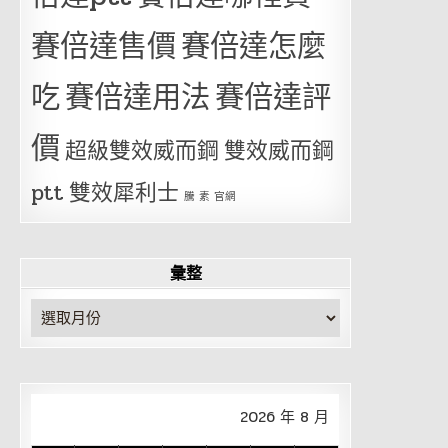
賽倍達售價
賽倍達怎麼
吃
賽倍達用法
賽倍達評
價
超級雙效威而鋼
雙效威而鋼
ptt
雙效犀利士
騰 素 官網
彙整
彙
整
2026 年 8 月