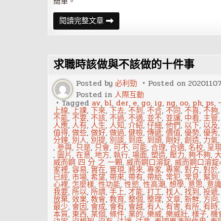
簡單。
你
閱讀完整文章
的
名
字
會
使
求職時該做與不該做的十件事
你
生
病
Posted by
必利勁
Posted on
2020110
嗎？
Posted in
人際互動
Tagged
av
,
bl
,
der
,
e
,
go
,
ig
,
ng
,
oo
,
ph
,
ps
,
上線
,
上課
,
下來
,
下去
,
不到
,
不合
,
不同
,
不喜
,
不夠
不能
,
不要
,
不該
,
不過
,
不適
,
並不
,
並讓
,
中看
,
主管
人應
,
人有
,
人生
,
人知
,
介紹
,
仔細
,
他們
,
以下
,
以及
值得
,
做些
,
做好
,
做過
,
健檢
,
傳遞
,
價值
,
優勢
,
優秀
分鐘
,
別人
,
別提
,
別談
,
到底
,
到頭
,
剛好
,
創造
,
力氣
,
參與
,
只是
,
只會
,
可不
,
可能
,
合理
,
合適
,
名校
,
呈
,
圖片
,
在意
,
地方
,
執行
,
場面
,
塑造
,
壓力
,
夠不夠
,
威而鋼 四 分 之 一顆
,
威而鋼口溶錠
,
威而鋼口溶錠
家裡
,
容易
,
實在
,
實現
,
將來
,
專家
,
專案
,
對方
,
對於
已經
,
市場
,
希望
,
帶來
,
帶有
,
帶給
,
常犯
,
常見
,
幫到
心裡
,
怎麼樣
,
性功能
,
性慾
,
性高潮
,
想學
,
意思
,
意
我要
,
所以
,
所謂
,
手上
,
才能
,
打工
,
找人
,
找到
,
投遞
放棄
,
效果
,
教會
,
教育
,
整個
,
整理
,
文章
,
新鮮
,
方向
最少
,
會因
,
會成
,
會有
,
會越
,
有人
,
有害
,
有所
,
有時
本質
,
東西
,
某個
,
條件
,
業的
,
樂威
,
樂威壯
,
樣子
,
機