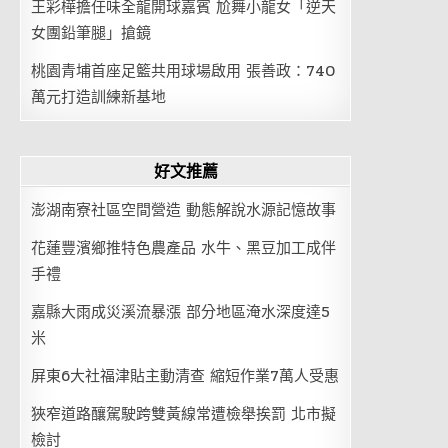
王彩樺擔任味全龍開球嘉賓 尬舞小龍女「逆天
女團鉛筆腿」搶鏡
桃園青埔首座足籃共用球場啟用 張善政：740
萬元打造訓練新基地
好文推薦
澎湖南寮社區空間營造 動態解說水源記憶故事
花蓮豐濱鄉推特色農產品 水牛、黑豆加工成伴
手禮
嘉縣大雨成災溪流暴漲 部分地區淹水深度達5
米
屏東6大社福津貼主動清查 縮短作業7萬人受惠
狹窄道路釀駕駛跨雙黃線常遭檢舉挨罰 北市擬
檢討