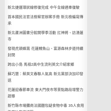
新北捷運環狀線修復完成 中午全線通車復駛
首本國民法官法檢察官辦案手冊 新北檢編寫傳
承
新北蘆洲圖書分館開學季活動 扛神將、訪湧蓮
寺
發現虎頭蜂窩 花蓮鯉魚山、富源森林步道持續
封閉
跨出小島 馬祖2高中生流利英文介紹家鄉
蘇巧慧：蔡英文春聯人氣高 新北黨部決加印發
送
花蓮迎春節車流 東大門夜市等景點路段增警力
疏導
新竹縣市場攤商法國麵包疑食物中毒 35人食用