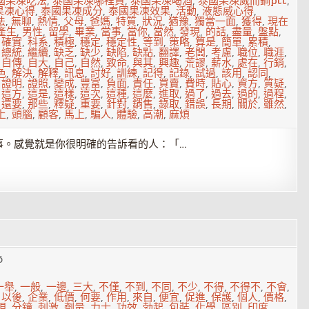
國果凍吃法
,
泰國果凍哪裡買
,
泰國果凍喝酒
,
泰國果凍威而鋼ptt
,
果凍心得
,
泰國果凍成分
,
泰國果凍效果
,
活動
,
液態威心得
,
法
,
無聊
,
熱情
,
父母
,
爸媽
,
特質
,
狀況
,
猶豫
,
獨當一面
,
獲得
,
現在
產生
,
男性
,
留學
,
畢業
,
當事
,
當你
,
當然
,
發現
,
的話
,
盡量
,
盤點
,
,
確實
,
科系
,
積極
,
穩定
,
穩定性
,
等到
,
策略
,
算是
,
簡單
,
累積
,
,
總統
,
繼續
,
缺乏
,
缺少
,
缺陷
,
缺點
,
翻譯
,
老闆
,
考慮
,
職位
,
職涯
,
,
自傳
,
自大
,
自己
,
自然
,
致命
,
與其
,
興趣
,
荒謬
,
薪水
,
處在
,
行銷
,
色
,
解決
,
解釋
,
訊息
,
討好
,
訓練
,
記得
,
記錄
,
試過
,
該用
,
認同
,
,
證明
,
證照
,
變成
,
豐富
,
負面
,
責任
,
買賣
,
費時
,
貼心
,
資方
,
質疑
,
,
這方
,
這是
,
這樣
,
這次
,
這種
,
這麼
,
進取
,
過了
,
過去
,
過的
,
過程
,
,
還要
,
那些
,
釋疑
,
重要
,
針對
,
銷售
,
錄取
,
錯誤
,
長期
,
關於
,
雖然
,
上
,
頭腦
,
顧客
,
馬上
,
騙人
,
體驗
,
高潮
,
麻煩
事。感覺就是你很明確的告訴看的人：「…
6
一舉
,
一般
,
一邊
,
三大
,
不僅
,
不到
,
不同
,
不少
,
不得
,
不得不
,
不會
,
,
以後
,
企業
,
低價
,
何要
,
作用
,
來自
,
便宜
,
促進
,
保護
,
個人
,
價格
,
現
,
分鐘
,
刺激
,
劑量
,
力士
,
功效
,
勃起
,
包裝
,
化學
,
區別
,
印度
,