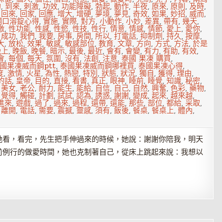
的
,
到來
,
刺激
,
功效
,
功能障礙
,
勃起
,
動作
,
半夜
,
原來
,
原則
,
及時
,
,
回來
,
回家
,
回應
,
增大
,
增硬
,
夢境
,
夢見
,
奇效
,
如果
,
妙招
,
威而
,
鋼口溶錠心得
,
實施
,
實際
,
對方
,
小動作
,
小妙
,
差異
,
帶有
,
幾天
,
激
,
性功能
,
性感
,
性慾
,
性技
,
性行
,
情意
,
情感
,
情節
,
愛上
,
愛你
,
,
成功
,
我們
,
我要
,
房事
,
房間
,
所以
,
打電話
,
抑制劑
,
持久
,
按摩
,
大
,
放松
,
效果
,
敏感
,
敏感部位
,
教育
,
文章
,
方向
,
方式
,
方法
,
於是
晚上
,
晚飯
,
晚餐
,
暗示
,
最後
,
最近
,
會有
,
會變
,
有力
,
有助
,
有效
,
會
,
每個
,
每天
,
氛圍
,
沒有
,
法創
,
注意
,
泰國 果凍 購買
,
國果凍威而鋼ptt
,
泰國果凍威而鋼哪裡買
,
泰國果凍心得
,
度
,
激情
,
火星
,
為性
,
熱戀
,
特別
,
狀態
,
狀況
,
獨自
,
獲得
,
理由
,
的話
,
皇帝
,
目的
,
直接
,
看書
,
真正
,
眼神
,
睡前
,
睡覺
,
知識
,
秘密
,
,
美女
,
老公
,
耐力
,
能生
,
能給
,
自信
,
自己
,
自然
,
興奮
,
色彩
,
藥物
,
,
覺得
,
觸碰
,
計劃
,
試試
,
認為
,
誘惑
,
謝謝
,
變成
,
起來
,
越來越
,
進來
,
遊戲
,
過了
,
過來
,
過程
,
還帶
,
還能
,
那些
,
部位
,
都給
,
采取
,
,
離開
,
電話
,
需要
,
震撼
,
靈感
,
須有
,
飯後
,
餐桌
,
餐桌上
,
體內
,
她看，看完，先生把手伸過來的時候，她說：謝謝你陪我，明天
前例行的做愛時間，她也克制著自己，從床上跳起來說：我想以