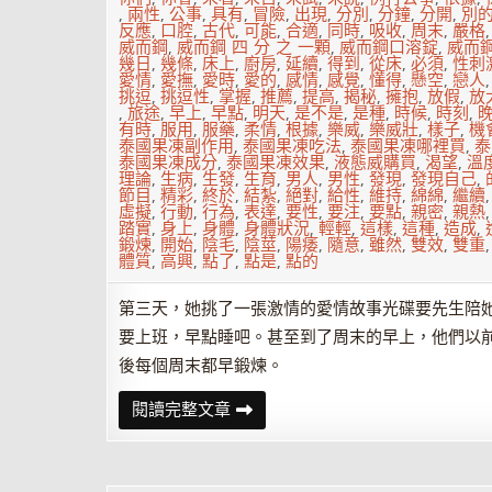
,
兩性
,
公事
,
具有
,
冒險
,
出現
,
分別
,
分鐘
,
分開
,
別
反應
,
口腔
,
古代
,
可能
,
合適
,
同時
,
吸收
,
周末
,
嚴格
威而鋼
,
威而鋼 四 分 之 一顆
,
威而鋼口溶錠
,
威而
幾日
,
幾條
,
床上
,
廚房
,
延續
,
得到
,
從床
,
必須
,
性刺
愛情
,
愛撫
,
愛時
,
愛的
,
感情
,
感覺
,
懂得
,
懸空
,
戀人
挑逗
,
挑逗性
,
掌握
,
推薦
,
提高
,
揭秘
,
擁抱
,
放假
,
放
,
旅途
,
早上
,
早點
,
明天
,
是不是
,
是種
,
時候
,
時刻
,
有時
,
服用
,
服藥
,
柔情
,
根據
,
樂威
,
樂威壯
,
樣子
,
機
泰國果凍副作用
,
泰國果凍吃法
,
泰國果凍哪裡買
,
泰
泰國果凍成分
,
泰國果凍效果
,
液態威購買
,
渴望
,
溫
理論
,
生病
,
生發
,
生育
,
男人
,
男性
,
發現
,
發現自己
,
節目
,
精彩
,
終於
,
結紮
,
絕對
,
給性
,
維持
,
綿綿
,
繼續
虛擬
,
行動
,
行為
,
表達
,
要性
,
要注
,
要點
,
親密
,
親熱
踏實
,
身上
,
身體
,
身體狀況
,
輕輕
,
這樣
,
這種
,
造成
,
鍛煉
,
開始
,
陰毛
,
陰莖
,
陽痿
,
隨意
,
雖然
,
雙效
,
雙重
體質
,
高興
,
點了
,
點是
,
點的
第三天，她挑了一張激情的愛情故事光碟要先生陪
要上班，早點睡吧。甚至到了周末的早上，他們以
後每個周末都早鍛煉。
房
閱讀完整文章
事
新
意：
性
愛