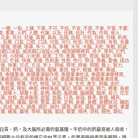
,
一種
,
一點
,
上課
,
下來
,
不可
,
不妨
,
不宜
,
不是
,
不會
,
不管
,
不要
,
情
,
事業
,
人們
,
人體
,
代謝
,
以及
,
任務
,
估計
,
作為
,
作用
,
使人
,
,
元素
,
充分
,
兒童
,
其實
,
具有
,
出現
,
出錯
,
分別
,
分時
,
分鐘
,
利用
,
加
,
反應
,
口氣
,
口腔
,
口訣
,
可能
,
可行
,
吃些
,
吃點
,
同時
,
含有
,
含量
,
增強
,
增硬
,
壞事
,
多少
,
多為
,
多種
,
大米
,
大腦
,
天吃
,
失眠
,
好處
,
而鋼口溶錠
,
威而鋼口溶錠心得
,
威而鋼哪裡買
,
孩子
,
學到
,
它們
,
小時
,
小時候
,
小米粥
,
就是
,
工作
,
差異
,
常吃
,
常說
,
幫助
,
平時
,
忘記
,
忙碌
,
快速
,
思維
,
性刺激
,
性慾
,
性行
,
想法
,
意義
,
愛撫
,
成功
改進
,
效果
,
方式
,
方法
,
早上
,
時候
,
時常
,
時會
,
時期
,
晚上
,
智力
,
,
有效
,
有時
,
有益
,
服用
,
服藥
,
東西
,
柚子
,
根據
,
概率
,
樂威
,
意
,
泰國果凍
,
泰國果凍副作用
,
泰國果凍吃法
,
泰國果凍哪裡買
,
凍威而鋼心得
,
泰國果凍心得
,
泰國果凍成分
,
泰國果凍效果
,
熟
,
熱量
,
營養
,
牛奶
,
物質
,
狀況
,
玉米
,
生吃
,
產生
,
用腦
,
由於
,
,
看起來
,
睡前
,
神經
,
神經系統
,
筆記
,
簡單
,
米飯
,
精力
,
精會
,
系統
到
,
胡蘿卜
,
胡蘿卜素
,
能夠
,
脂肪
,
脂肪酸
,
腦細胞
,
臨床
,
自己
,
花生
蛋黃
,
血栓
,
血液循環
,
血管
,
血脂
,
行為
,
衰弱
,
衰老
,
衰退
,
補充
,
為
,
證明
,
護腦
,
變得
,
豐富
,
起來
,
足夠
,
身邊
,
身體
,
身體狀況
,
輔助
過
,
造成
,
進入
,
過度
,
過於
,
過的
,
還是
,
還有
,
還能
,
那麼
,
酸性
,
重要
雙重
,
雞蛋
,
離得
,
零碎
,
電腦
,
電話
,
需要
,
順序
,
須有
,
顏色
,
類似
,
蛋白質、鈣，及大腦所必需的氨基酸。牛奶中的鈣最易被人吸收，
細胞十分有益的維它命B1等元素。如果用腦過度而失眠時，睡