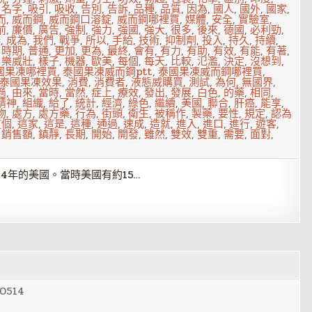
,
名字
,
吸引
,
吸收
,
告別
,
告訴
,
品種
,
品質
,
因為
,
國人
,
國外
,
國家
,
而
,
威而鋼
,
威而鋼口溶錠
,
威而鋼哪裡買
,
媒體
,
安全
,
實驗室
,
前
,
廉價
,
廣告
,
強制
,
強力
,
強國
,
強大
,
很多
,
後來
,
德國
,
必利勁
,
撫
,
成為
,
我們
,
戰爭
,
所以
,
手給
,
技術
,
抑制劑
,
投入
,
持久
,
持續
,
,
時期
,
普通
,
更加
,
更為
,
最終
,
會有
,
有力
,
有助
,
有效
,
有能
,
有著
,
,
樂威壯
,
樣子
,
機器
,
歐美
,
每個
,
每天
,
比較
,
氾濫
,
決定
,
沒想到
,
國果凍哪裡買
,
泰國果凍威而鋼ptt
,
泰國果凍威而鋼哪裡買
,
泰國果凍效果
,
消費
,
消費者
,
液態威購買
,
測試
,
為何
,
無國界
,
過
,
由來
,
當時
,
當然
,
症上
,
療效
,
發出
,
發展
,
白色
,
的藥
,
相同
,
精神
,
組織
,
給了
,
統計
,
經濟
,
綠色
,
繼續
,
美國
,
聯合
,
肝癌
,
能享
,
物
,
處方
,
處方藥
,
行為
,
街頭
,
衛生
,
被稱作
,
製藥
,
要性
,
規定
,
認為
這個
,
這家
,
這是
,
這種
,
通過
,
速成
,
造就
,
進入
,
進口
,
進行
,
遊客
,
,
銷售額
,
鎮靜
,
長期
,
開始
,
開發
,
雖然
,
雙效
,
雙重
,
需要
,
面對
,
84年的美國。當時美國有約15…
0514