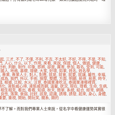
1
起
,
三才
,
不了
,
不僅
,
不利
,
不吉
,
不太好
,
不好
,
不得
,
不是
,
不知
,
們
,
人心
,
什么
,
以下
,
作用
,
來看
,
來說
,
保證
,
個人
,
做過
,
健康
,
分析
,
判斷
,
制作
,
印象
,
即將
,
卻是
,
厲害
,
參加
,
取名
,
受到
,
可能
,
,
國人
,
地格
,
基礎
,
增硬
,
大家
,
好壞
,
如果
,
姓名
,
姓名學
,
,
專業
,
專業人士
,
對人
,
對應
,
就是
,
就會
,
就要
,
就讓
,
屬性
,
幸福
,
,
成為
,
我們
,
所以
,
手術
,
按摩
,
整體
,
方面
,
明顯
,
易得
,
易患
,
時令
,
錢
,
根據
,
比較
,
水火
,
注意
,
泰國果凍吃法
,
泰國果凍哪裡買
,
消化
,
液態威心得
,
液態威而鋼
,
溫馨
,
狀況
,
現在
,
理看
,
生命
,
生病
,
,
相生相克
,
看出
,
看看
,
知道
,
秋天
,
簡單
,
系統
,
結合
,
經常
,
網路
,
,
良性
,
落葉
,
衰弱
,
討好
,
該是
,
認識
,
誘導
,
誘發
,
起來
,
身心
,
身體
,
重要
,
重視
,
開始
,
開玩笑
,
關系
,
類的
學不了解。而對我們專業人士來說，從名字中看健康運勢其實很