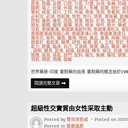
原來
,
原廠
,
反應
,
口腔
,
只能
,
只要
,
台灣
,
各種
,
同樣
國際
,
場上
,
壯陽
,
外國
,
外國人
,
多種
,
如果
,
始於
,
威
專利
,
就是
,
就行
,
工作
,
市場
,
帶來
,
常用
,
常看到
,
年
必利吉
,
必須
,
性刺激
,
性慾
,
性行
,
情景
,
意味著
,
愛
控制
,
擁抱
,
擁有
,
改造
,
效果
,
敗訴
,
於是
,
旅遊
,
昂貴
朋友
,
服務
,
服用
,
服藥
,
東西
,
根本
,
條件
,
極大
,
樂威
沒有
,
泰國果凍
,
泰國果凍副作用
,
泰國果凍吃法
,
泰
泰國果凍威而鋼心得
,
泰國果凍心得
,
泰國果凍成分
,
爆米花
,
犀利
,
獲取
,
獲得
,
理由
,
產品
,
產業
,
用藥
,
用
相當於
,
看起來
,
瞄準
,
研發
,
秘書
,
窮人
,
立刻
,
等於
,
能力
,
膠囊
,
臨床
,
自己
,
艾滋病
,
英國
,
藥品
,
藥房
,
藥
,
證明
,
購買
,
起來
,
超級
,
越來越
,
轉手
,
辦法
,
迅速
,
適應
,
還是
,
還能
,
部門
,
配料
,
醫生
,
醫療
,
醫院
,
銷售
須有
,
頭號
,
飛機
,
鼓勵
世界藥房-印度 重制藥的由來 重制藥的概念始於19
世
閱讀完整文章
界
藥
房-
印
度
超級性交實質由女性采取主動
Posted by
雙效液態威
Posted on
2020
Posted in
健康議題