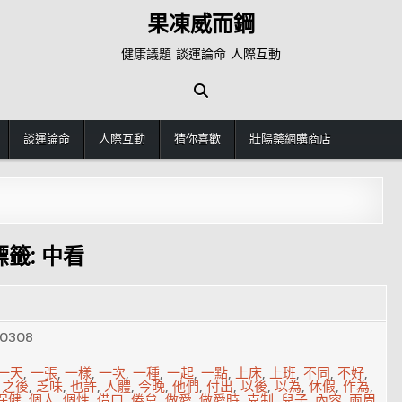
果凍威而鋼
健康議題 談運論命 人際互動
談運論命
人際互動
猜你喜歡
壯陽藥網購商店
標籤:
中看
0308
一天
,
一張
,
一樣
,
一次
,
一種
,
一起
,
一點
,
上床
,
上班
,
不同
,
不好
,
,
之後
,
乏味
,
也許
,
人體
,
今晚
,
他們
,
付出
,
以後
,
以為
,
休假
,
作為
,
保健
,
個人
,
個性
,
借口
,
倦怠
,
做愛
,
做愛時
,
克制
,
兒子
,
內容
,
兩周