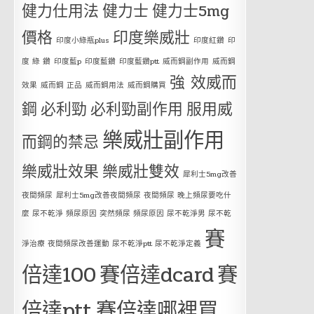
健力仕用法
健力士
健力士5mg
價格
印度樂威壯
印度小綠瓶plus
印度紅鑽
印
度 綠 鑽
印度藍p
印度藍鑽
印度藍鑽ptt
威而鋼副作用
威而鋼
強 效威而
效果
威而鋼 正品
威而鋼用法
威而鋼購買
鋼
必利勁
必利勁副作用
服用威
樂威壯副作用
而鋼的禁忌
樂威壯效果
樂威壯雙效
犀利士5mg改善
夜間頻尿
犀利士5mg改善夜間頻尿 夜間頻尿 晚上頻尿要吃什
麼 尿不乾淨 頻尿原因 突然頻尿 頻尿原因 尿不乾淨男 尿不乾
賽
淨治療 夜間頻尿改善運動 尿不乾淨ptt 尿不乾淨定義
倍達100
賽倍達dcard
賽
倍達ptt
賽倍達哪裡買