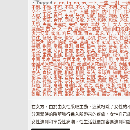
Tagged
e
,
go
,
ig
,
oo
,
ps
,
一下
,
一些
,
一對
,
一
不到
,
不動
,
不可
,
不同
,
不少
,
不快
,
不是
,
不用
,
不能
交不
,
享受
,
享受性
,
人們
,
人體
,
他們
,
估計
,
伴侶
,
作
內容
,
兩性
,
具有
,
出現
,
分鐘
,
利於
,
到處
,
刺激
,
功效
口腔
,
可能
,
合理
,
同樣
,
吸收
,
告訴
,
和睦
,
和諧
,
咨詢
大學
,
夫妻
,
夫妻間
,
夫婦
,
失敗
,
奉獻
,
女上
,
女人
,
女
威而鋼 四 分 之 一顆
,
威而鋼口溶錠
,
威而鋼口溶錠
家常便飯
,
家庭
,
容易
,
實戰
,
實質
,
尋求
,
對方
,
對於
,
往往
,
征服
,
後來
,
後果
,
心理
,
必須
,
快來
,
性交
,
性刺
性高潮
,
情況
,
情緒
,
想要
,
意識
,
愛撫
,
愛是
,
愛的
,
感
持續
,
指責
,
掌握
,
推測
,
推薦
,
損害
,
擁抱
,
擁有
,
擔心
易受
,
易達
,
時刻
,
更加
,
更為
,
最具
,
最好
,
最爽
,
最高
服藥
,
東西
,
根據
,
根除
,
樂威
,
樂威壯
,
樂趣
,
模仿
,
樣
泰國 果凍 購買
,
泰國果凍
,
泰國果凍副作用
,
泰國果
泰國果凍威而鋼哪裡買
,
泰國果凍威而鋼心得
,
泰國
準確
,
滿意
,
滿足
,
濕潤
,
爽到
,
特別
,
狀況
,
現象
,
球賽
療法
,
直接
,
相愛
,
相處
,
相關
,
看法
,
看球賽
,
知曉
,
破
緊張
,
縮小
,
羞恥
,
習俗
,
習性
,
習慣
,
老公
,
聲稱
,
能夠
行為
,
被動
,
要性
,
要注
,
要說
,
親熱
,
觀察
,
觀念
,
討論
超過
,
越深
,
身體
,
身體狀況
,
轉為
,
轉移
,
逐漸
,
這個
,
適應
,
還需
,
那些
,
配偶
,
采取
,
重要
,
開始
,
關注
,
關系
離異
,
難以
,
難題
,
電影
,
電視
,
電視機
,
需要
,
須有
,
頓
在女方，由於由女性采取主動，這就根除了女性的
分濕潤時的陰莖強行進入所帶來的疼痛。女性自己
女性達到和享受性高潮，性生活就更加容易達到和