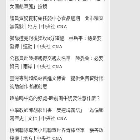
女團鉛筆腿」搶鏡
議員質疑夏莉絲托嬰中心食品過期 北市稽查
無異狀 | 地方 | 中央社 CNA
獅隊遭完封後猛攻8分降龍 林岳平：總是要
發揮 | 運動 | 中央社 CNA
公務員赴陸探親得交親友名單 陸委會：必要
資訊 | 兩岸 | 中央社 CNA
臺灣專利超級站首進文博會 提供免費智財諮
詢助創作者護創意
睡前喝牛奶的好處-睡前喝牛奶要注意什麼？
中學教師陳胡彥出書「雙連埤霧語」 為偏鄉
寫歷史 | 文化 | 中央社 CNA
桃園聯隊奪美小馬聯盟世界青棒亞軍 張善政
接機 | 地方 | 中央社 CNA