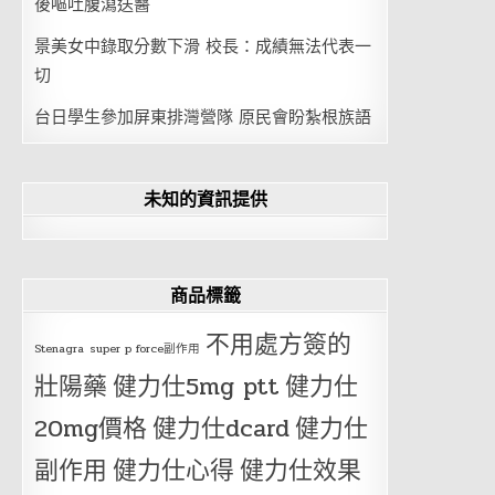
後嘔吐腹瀉送醫
景美女中錄取分數下滑 校長：成績無法代表一
切
台日學生參加屏東排灣營隊 原民會盼紮根族語
未知的資訊提供
商品標籤
不用處方簽的
Stenagra
super p force副作用
壯陽藥
健力仕5mg ptt
健力仕
20mg價格
健力仕dcard
健力仕
副作用
健力仕心得
健力仕效果