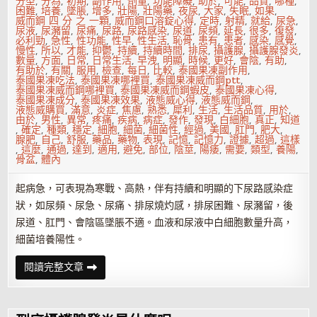
分型
,
分為
,
初期
,
副作用
,
劑量
,
功能障礙
,
助於
,
可能
,
品質
,
哪種
,
困難
,
培養
,
墜脹
,
增多
,
壯陽
,
壯陽藥
,
夜尿
,
大家
,
失眠
,
如果
,
威而鋼 四 分 之 一顆
,
威而鋼口溶錠心得
,
定時
,
射精
,
就給
,
尿急
,
尿液
,
尿瀦留
,
尿痛
,
尿路
,
尿路感染
,
尿道
,
尿頻
,
延長
,
很多
,
復發
,
必利勁
,
急性
,
性功能
,
性早
,
性生活
,
恥骨
,
患有
,
患者
,
感染
,
感覺
,
慢性
,
所以
,
才能
,
抑鬱
,
持續
,
持續時間
,
排尿
,
攝護腺
,
攝護腺發炎
,
數量
,
方面
,
日常
,
日常生活
,
早洩
,
明顯
,
時候
,
更好
,
會陰
,
有助
,
有助於
,
有關
,
服用
,
檢查
,
每日
,
比較
,
泰國果凍副作用
,
泰國果凍吃法
,
泰國果凍哪裡買
,
泰國果凍威而鋼ptt
,
泰國果凍威而鋼哪裡買
,
泰國果凍威而鋼蝦皮
,
泰國果凍心得
,
泰國果凍成分
,
泰國果凍效果
,
液態威心得
,
液態威而鋼
,
液態威購買
,
滿意
,
炎症
,
焦慮
,
熟悉
,
犀利
,
生活
,
生活品質
,
用於
,
由於
,
男性
,
異常
,
疼痛
,
疾病
,
病症
,
發作
,
發現
,
白細胞
,
真正
,
知道
,
確定
,
種類
,
穩定
,
細胞
,
細菌
,
細菌性
,
經過
,
美國
,
肛門
,
肥大
,
腺肥
,
自己
,
舒服
,
藥品
,
藥物
,
表現
,
記憶
,
記憶力
,
證據
,
超過
,
這樣
,
這麼
,
通過
,
達到
,
適用
,
避免
,
部位
,
陰莖
,
陽痿
,
需要
,
類型
,
養陽
,
骨盆
,
體內
起病急，可表現為寒戰、高熱，伴有持續和明顯的下尿路感染症
狀，如尿頻、尿急、尿痛、排尿燒灼感，排尿困難、尿瀦留，後
尿道、肛門、會陰區墜脹不適。血液和尿液中白細胞數量升高，
細菌培養陽性。
攝
閱讀完整文章
護
腺
發
炎
的