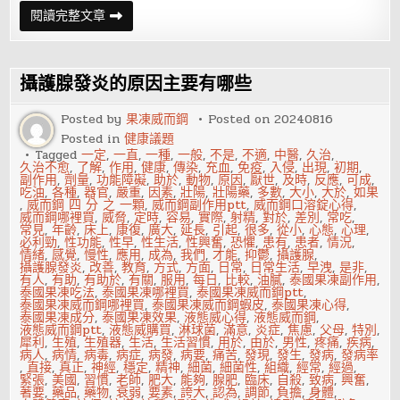
攝
閱讀完整文章
護
腺
發
炎
怎
攝護腺發炎的原因主要有哪些
樣
護
理？
Posted by
果凍威而鋼
Posted on
20240816
了
Posted in
健康議題
解
攝
Tagged
一定
,
一直
,
一種
,
一般
,
不是
,
不適
,
中醫
,
久治
,
護
久治不愈
,
了解
,
作用
,
健康
,
傳染
,
充血
,
免疫
,
入侵
,
出現
,
初期
,
腺
副作用
,
劑量
,
功能障礙
,
助於
,
動物
,
原因
,
厭世
,
及時
,
反應
,
可成
,
發
吃油
,
各種
,
器官
,
嚴重
,
因素
,
壯陽
,
壯陽藥
,
多數
,
大小
,
大於
,
如果
炎
,
威而鋼 四 分 之 一顆
,
威而鋼副作用ptt
,
威而鋼口溶錠心得
,
危
威而鋼哪裡買
,
威脅
,
定時
,
容易
,
實際
,
射精
,
對於
,
差別
,
常吃
,
害
常見
,
年齡
,
床上
,
康復
,
廣大
,
延長
,
引起
,
很多
,
從小
,
心態
,
心理
,
很
必利勁
,
性功能
,
性早
,
性生活
,
性興奮
,
恐懼
,
患有
,
患者
,
情況
,
重
情緒
,
感覺
,
慢性
,
應用
,
成為
,
我們
,
才能
,
抑鬱
,
攝護腺
,
要
攝護腺發炎
,
改善
,
教育
,
方式
,
方面
,
日常
,
日常生活
,
早洩
,
是非
,
有人
,
有助
,
有助於
,
有關
,
服用
,
每日
,
比較
,
油膩
,
泰國果凍副作用
,
泰國果凍吃法
,
泰國果凍哪裡買
,
泰國果凍威而鋼ptt
,
泰國果凍威而鋼哪裡買
,
泰國果凍威而鋼蝦皮
,
泰國果凍心得
,
泰國果凍成分
,
泰國果凍效果
,
液態威心得
,
液態威而鋼
,
液態威而鋼ptt
,
液態威購買
,
淋球菌
,
滿意
,
炎症
,
焦慮
,
父母
,
特別
,
犀利
,
生殖
,
生殖器
,
生活
,
生活習慣
,
用於
,
由於
,
男性
,
疼痛
,
疾病
,
病人
,
病情
,
病毒
,
病症
,
病發
,
病要
,
痛苦
,
發現
,
發生
,
發病
,
發病率
,
直接
,
真正
,
神經
,
穩定
,
精神
,
細菌
,
細菌性
,
組織
,
經常
,
經過
,
緊張
,
美國
,
習慣
,
老師
,
肥大
,
能夠
,
腺肥
,
臨床
,
自殺
,
致病
,
興奮
,
著要
,
藥品
,
藥物
,
衰弱
,
要素
,
誇大
,
認為
,
調節
,
負擔
,
身體
,