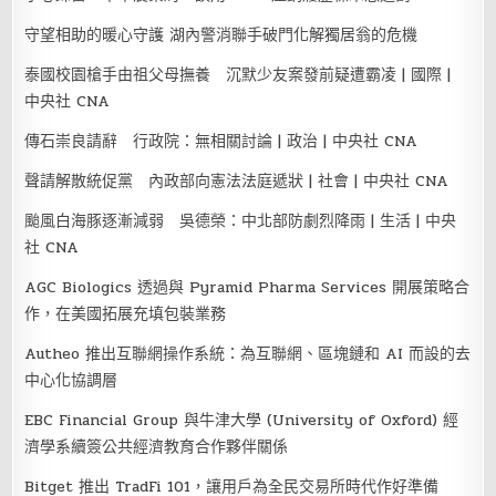
守望相助的暖心守護 湖內警消聯手破門化解獨居翁的危機
泰國校園槍手由祖父母撫養 沉默少友案發前疑遭霸凌 | 國際 |
中央社 CNA
傳石崇良請辭 行政院：無相關討論 | 政治 | 中央社 CNA
聲請解散統促黨 內政部向憲法法庭遞狀 | 社會 | 中央社 CNA
颱風白海豚逐漸減弱 吳德榮：中北部防劇烈降雨 | 生活 | 中央
社 CNA
AGC Biologics 透過與 Pyramid Pharma Services 開展策略合
作，在美國拓展充填包裝業務
Autheo 推出互聯網操作系統：為互聯網、區塊鏈和 AI 而設的去
中心化協調層
EBC Financial Group 與牛津大學 (University of Oxford) 經
濟學系續簽公共經濟教育合作夥伴關係
Bitget 推出 TradFi 101，讓用戶為全民交易所時代作好準備