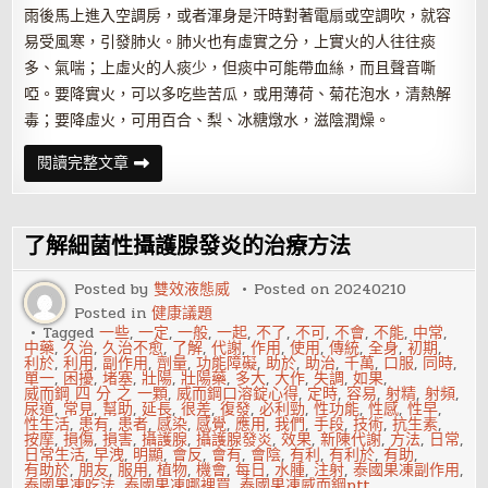
雨後馬上進入空調房，或者渾身是汗時對著電扇或空調吹，就容
易受風寒，引發肺火。肺火也有虛實之分，上實火的人往往痰
多、氣喘；上虛火的人痰少，但痰中可能帶血絲，而且聲音嘶
啞。要降實火，可以多吃些苦瓜，或用薄荷、菊花泡水，清熱解
毒；要降虛火，可用百合、梨、冰糖燉水，滋陰潤燥。
警
閱讀完整文章
惕
攝
護
腺
發
了解細菌性攝護腺發炎的治療方法
炎
讓
你
Posted by
雙效液態威
Posted on
20240210
火
Posted in
健康議題
上
加
Tagged
一些
,
一定
,
一般
,
一起
,
不了
,
不可
,
不會
,
不能
,
中常
,
火
中藥
,
久治
,
久治不愈
,
了解
,
代謝
,
作用
,
使用
,
傳統
,
全身
,
初期
,
利於
,
利用
,
副作用
,
劑量
,
功能障礙
,
助於
,
助治
,
千萬
,
口服
,
同時
,
單一
,
困擾
,
堵塞
,
壯陽
,
壯陽藥
,
多大
,
大作
,
失調
,
如果
,
威而鋼 四 分 之 一顆
,
威而鋼口溶錠心得
,
定時
,
容易
,
射精
,
射頻
,
尿道
,
常見
,
幫助
,
延長
,
很差
,
復發
,
必利勁
,
性功能
,
性感
,
性早
,
性生活
,
患有
,
患者
,
感染
,
感覺
,
應用
,
我們
,
手段
,
技術
,
抗生素
,
按摩
,
損傷
,
損害
,
攝護腺
,
攝護腺發炎
,
效果
,
新陳代謝
,
方法
,
日常
,
日常生活
,
早洩
,
明顯
,
會反
,
會有
,
會陰
,
有利
,
有利於
,
有助
,
有助於
,
朋友
,
服用
,
植物
,
機會
,
每日
,
水腫
,
注射
,
泰國果凍副作用
,
泰國果凍吃法
,
泰國果凍哪裡買
,
泰國果凍威而鋼ptt
,