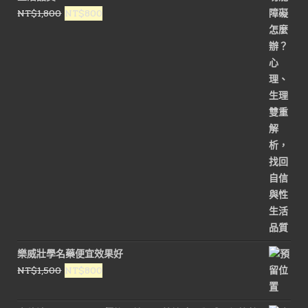
原
目
NT$
1,800
NT$
800
始
前
價
價
格：
格：
NT$1,800。
NT$800。
樂威壯學名藥便宜效果好
原
目
NT$
1,500
NT$
800
始
前
價
價