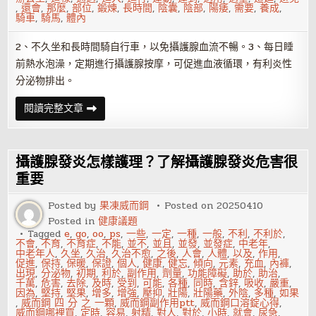
,
還會
,
那麼
,
部位
,
鍛煉
,
長時間
,
陰囊
,
陰部
,
陽痿
,
需要
,
養成
,
騎車
,
騎馬
,
體內
2、不久坐和長時間騎自行車，以免攝護腺血流不暢。3、每日睡
前熱水泡澡，定期進行攝護腺按摩，可促進血液循環，有利炎性
分泌物排出。
攝
閱讀完整文章
護
腺
發
炎
患
攝護腺發炎怎樣護理？了解攝護腺發炎危害很
者
要
重要
注
意
Posted by
果凍威而鋼
Posted on
20250410
哪
些
Posted in
健康議題
生
Tagged
e
,
go
,
oo
,
ps
,
一些
,
一定
,
一種
,
一般
,
不利
,
不利於
,
活
不會
,
不育
,
不育症
,
不能
,
並不
,
並且
,
並發
,
並發症
,
中老年
,
習
中老年人
,
久坐
,
久治
,
久治不愈
,
之後
,
人會
,
人體
,
以及
,
作用
,
慣
促進
,
保持
,
保暖
,
保證
,
個人
,
健康
,
健忘
,
傾向
,
元素
,
充血
,
內褲
,
出現
,
分泌物
,
初期
,
利於
,
副作用
,
劑量
,
功能障礙
,
助於
,
助治
,
千萬
,
危害
,
去除
,
及時
,
受到
,
可能
,
各種
,
同時
,
含鋅
,
吸收
,
嚴重
,
因為
,
堅持
,
堅果
,
增多
,
增強
,
壓抑
,
壯陽
,
壯陽藥
,
外陰
,
多種
,
如果
,
威而鋼 四 分 之 一顆
,
威而鋼副作用ptt
,
威而鋼口溶錠心得
,
威而鋼哪裡買
,
定時
,
容易
,
射精
,
對人
,
對於
,
小時
,
就會
,
尿急
,