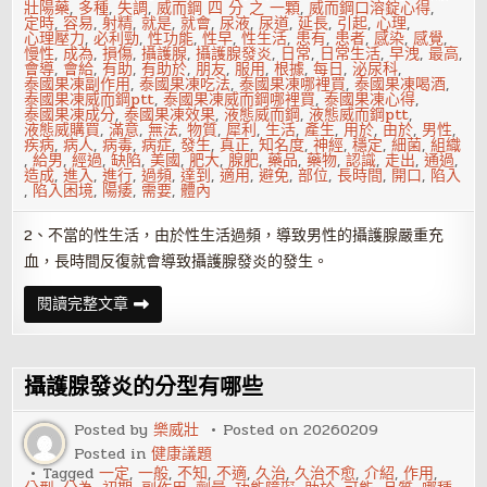
壯陽藥
,
多種
,
失調
,
威而鋼 四 分 之 一顆
,
威而鋼口溶錠心得
,
定時
,
容易
,
射精
,
就是
,
就會
,
尿液
,
尿道
,
延長
,
引起
,
心理
,
心理壓力
,
必利勁
,
性功能
,
性早
,
性生活
,
患有
,
患者
,
感染
,
感覺
,
慢性
,
成為
,
損傷
,
攝護腺
,
攝護腺發炎
,
日常
,
日常生活
,
早洩
,
最高
,
會導
,
會給
,
有助
,
有助於
,
朋友
,
服用
,
根據
,
每日
,
泌尿科
,
泰國果凍副作用
,
泰國果凍吃法
,
泰國果凍哪裡買
,
泰國果凍喝酒
,
泰國果凍威而鋼ptt
,
泰國果凍威而鋼哪裡買
,
泰國果凍心得
,
泰國果凍成分
,
泰國果凍效果
,
液態威而鋼
,
液態威而鋼ptt
,
液態威購買
,
滿意
,
無法
,
物質
,
犀利
,
生活
,
產生
,
用於
,
由於
,
男性
,
疾病
,
病人
,
病毒
,
病症
,
發生
,
真正
,
知名度
,
神經
,
穩定
,
細菌
,
組織
,
給男
,
經過
,
缺陷
,
美國
,
肥大
,
腺肥
,
藥品
,
藥物
,
認識
,
走出
,
通過
,
造成
,
進入
,
進行
,
過頻
,
達到
,
適用
,
避免
,
部位
,
長時間
,
開口
,
陷入
,
陷入困境
,
陽痿
,
需要
,
體內
2、不當的性生活，由於性生活過頻，導致男性的攝護腺嚴重充
血，長時間反復就會導致攝護腺發炎的發生。
怎
閱讀完整文章
麼
區
分
攝
護
攝護腺發炎的分型有哪些
腺
發
炎
Posted by
樂威壯
Posted on
20260209
的
Posted in
健康議題
病
因
Tagged
一定
,
一般
,
不知
,
不適
,
久治
,
久治不愈
,
介紹
,
作用
,