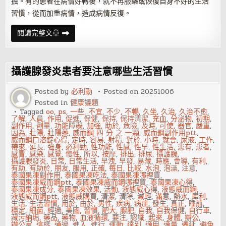
擔。有的患者在病情好轉後，就不再服藥或恢復自身不好的生活
習慣，從而加重病情，造成病情反復。
到
閱讀完整文章
底
攝
護
腺
發
攝護腺發炎患者要注意哪些生活習慣
炎
是
什
Posted by
必利勁
Posted on
20251006
麼
Posted in
健康議題
呢
Tagged
oo
,
ps
,
一些
,
不宜
,
不少
,
不暢
,
久坐
,
久治
,
久治不愈
,
了解
,
人員
,
作用
,
促進
,
保健
,
保持
,
保持清潔
,
充血
,
分泌物
,
初期
,
副作用
,
劑量
,
功能障礙
,
加強
,
助於
,
危險
,
及時
,
可使
,
器官
,
嚴重
,
因為
,
壯陽
,
壯陽藥
,
威而鋼 四 分 之 一顆
,
威而鋼副作用ptt
,
威而鋼口溶錠心得
,
定時
,
容易
,
射精
,
對於
,
小時
,
就會
,
尿液
,
工作
,
帶來
,
延長
,
強身
,
必利勁
,
性功能
,
性感
,
性早
,
性生活
,
患有
,
患者
,
感冒
,
感染
,
感覺
,
慢性
,
所以
,
按摩
,
排出
,
排尿
,
攝護腺
,
攝護腺發炎
,
日常
,
日常生活
,
早洩
,
早發
,
易藏
,
時應
,
會導
,
有利
,
有助
,
有助於
,
朋友
,
服用
,
正確
,
每日
,
比較
,
水泡
,
泡澡
,
注意
,
泰國果凍副作用
,
泰國果凍吃法
,
泰國果凍哪裡買
,
泰國果凍威而鋼ptt
,
泰國果凍威而鋼哪裡買
,
泰國果凍心得
,
泰國果凍成分
,
泰國果凍效果
,
活動
,
液態威心得
,
液態威而鋼
,
液態威而鋼ptt
,
液態威購買
,
清潔
,
清除
,
減輕
,
滿意
,
熱水
,
犀利
,
生活
,
生活習慣
,
用於
,
由於
,
男性
,
疾病
,
病症
,
發生
,
真正
,
睡前
,
穩定
,
細菌
,
經過
,
美國
,
習慣
,
肥大
,
腺肥
,
自我
,
自我保健
,
自行車
,
藏污納垢
,
藥品
,
藥物
,
血液循環
,
要注
,
認識
,
起來
,
身體
,
辦公
,
辦公室
,
這樣
,
通過
,
進入
,
進行
,
運動
,
達到
,
適用
,
適量
,
遷延
,
避免