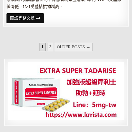
著降低，IL-1受體拮抗物增高。
攝
閱讀完整文章
護
腺
發
炎
為
什
文
麼
1
2
OLDER POSTS →
總
章
治
不
分
好
頁