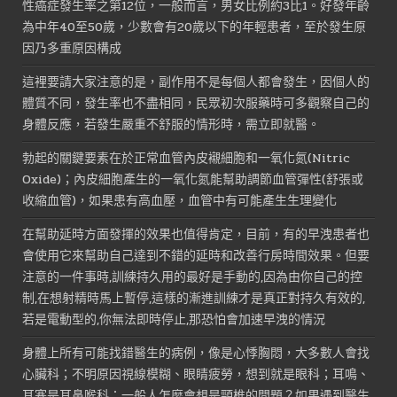
性癌症發生率之第12位，一般而言，男女比例約3比1。好發年齡
為中年40至50歲，少數會有20歲以下的年輕患者，至於發生原
因乃多重原因構成
這裡要請大家注意的是，副作用不是每個人都會發生，因個人的
體質不同，發生率也不盡相同，民眾初次服藥時可多觀察自己的
身體反應，若發生嚴重不舒服的情形時，需立即就醫。
勃起的關鍵要素在於正常血管內皮襯細胞和一氧化氮(Nitric
Oxide)；內皮細胞產生的一氧化氮能幫助調節血管彈性(舒張或
收縮血管)，如果患有高血壓，血管中有可能產生生理變化
在幫助延時方面發揮的效果也值得肯定，目前，有的早洩患者也
會使用它來幫助自己達到不錯的延時和改善行房時間效果。但要
注意的一件事時,訓練持久用的最好是手動的,因為由你自己的控
制,在想射精時馬上暫停,這樣的漸進訓練才是真正對持久有效的,
若是電動型的,你無法即時停止,那恐怕會加速早洩的情況
身體上所有可能找錯醫生的病例，像是心悸胸悶，大多數人會找
心臟科；不明原因視線模糊、眼睛疲勞，想到就是眼科；耳鳴、
耳塞是耳鼻喉科；一般人怎麼會想是頸椎的問題？如果遇到醫生