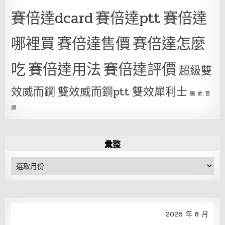
賽倍達dcard
賽倍達ptt
賽倍達
哪裡買
賽倍達售價
賽倍達怎麼
吃
賽倍達用法
賽倍達評價
超級雙
效威而鋼
雙效威而鋼ptt
雙效犀利士
騰 素 官
網
彙整
彙
整
2026 年 8 月