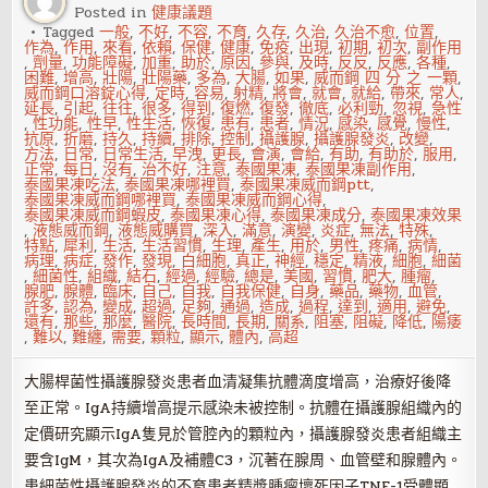
Posted in
健康議題
應
症
Tagged
一般
,
不好
,
不容
,
不育
,
久存
,
久治
,
久治不愈
,
位置
,
作為
,
作用
,
來看
,
依賴
,
保健
,
健康
,
免疫
,
出現
,
初期
,
初次
,
副作用
,
劑量
,
功能障礙
,
加重
,
助於
,
原因
,
參與
,
及時
,
反反
,
反應
,
各種
,
困難
,
增高
,
壯陽
,
壯陽藥
,
多為
,
大腸
,
如果
,
威而鋼 四 分 之 一顆
,
威而鋼口溶錠心得
,
定時
,
容易
,
射精
,
將會
,
就會
,
就給
,
帶來
,
常人
,
延長
,
引起
,
往往
,
很多
,
得到
,
復燃
,
復發
,
徹底
,
必利勁
,
忽視
,
急性
,
性功能
,
性早
,
性生活
,
恢復
,
患有
,
患者
,
情況
,
感染
,
感覺
,
慢性
,
抗原
,
折磨
,
持久
,
持續
,
排除
,
控制
,
攝護腺
,
攝護腺發炎
,
改變
,
方法
,
日常
,
日常生活
,
早洩
,
更長
,
會演
,
會給
,
有助
,
有助於
,
服用
,
正常
,
每日
,
沒有
,
治不好
,
注意
,
泰國果凍
,
泰國果凍副作用
,
泰國果凍吃法
,
泰國果凍哪裡買
,
泰國果凍威而鋼ptt
,
泰國果凍威而鋼哪裡買
,
泰國果凍威而鋼心得
,
泰國果凍威而鋼蝦皮
,
泰國果凍心得
,
泰國果凍成分
,
泰國果凍效果
,
液態威而鋼
,
液態威購買
,
深入
,
滿意
,
演變
,
炎症
,
無法
,
特殊
,
特點
,
犀利
,
生活
,
生活習慣
,
生理
,
產生
,
用於
,
男性
,
疼痛
,
病情
,
病理
,
病症
,
發作
,
發現
,
白細胞
,
真正
,
神經
,
穩定
,
精液
,
細胞
,
細菌
,
細菌性
,
組織
,
結石
,
經過
,
經驗
,
總是
,
美國
,
習慣
,
肥大
,
腫瘤
,
腺肥
,
腺體
,
臨床
,
自己
,
自我
,
自我保健
,
自身
,
藥品
,
藥物
,
血管
,
許多
,
認為
,
變成
,
超過
,
足夠
,
通過
,
造成
,
過程
,
達到
,
適用
,
避免
,
還有
,
那些
,
那麼
,
醫院
,
長時間
,
長期
,
關系
,
阻塞
,
阻礙
,
降低
,
陽痿
,
難以
,
難纏
,
需要
,
顆粒
,
顯示
,
體內
,
高超
大腸桿菌性攝護腺發炎患者血清凝集抗體滴度增高，治療好後降
至正常。IgA持續增高提示感染未被控制。抗體在攝護腺組織內的
定價研究顯示IgA隻見於管腔內的顆粒內，攝護腺發炎患者組織主
要含IgM，其次為IgA及補體C3，沉著在腺周、血管壁和腺體內。
患細菌性攝護腺發炎的不育患者精漿腫瘤壞死因子TNF-1受體顯