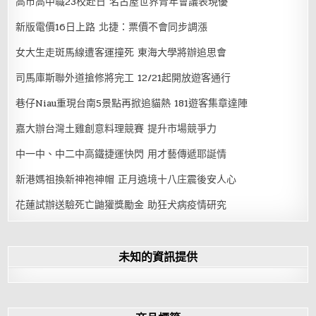
高市高中職23校赴日 名古屋世界青年會議表現優
新版電價16日上路 北捷：票價不會同步調漲
女大生走斑馬線遭客運撞死 東海大學將辦追思會
司馬庫斯聯外道搶修將完工 12/21起開放遊客通行
巷仔Niau重現台南5景點再掀追貓熱 181遊客集章達陣
嘉大辦台灣土雞創意料理競賽 提升市場競爭力
中一中、中二中高鐵捷運快閃 用才藝傳遞耶誕情
新港媽祖換新神袍神帽 正月遶境十八庄震後安人心
花蓮試辦送驗死亡鼬獾獎勵金 助狂犬病疫情研究
未知的資訊提供