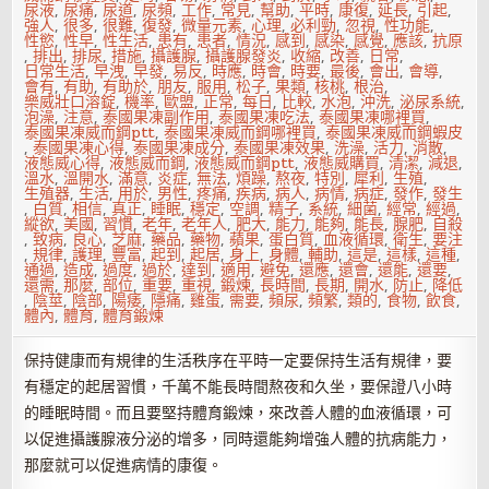
尿液
,
尿痛
,
尿道
,
尿頻
,
工作
,
常見
,
幫助
,
平時
,
康復
,
延長
,
引起
,
強人
,
很多
,
很難
,
復發
,
微量元素
,
心理
,
必利勁
,
忽視
,
性功能
,
性慾
,
性早
,
性生活
,
患有
,
患者
,
情況
,
感到
,
感染
,
感覺
,
應該
,
抗原
,
排出
,
排尿
,
措施
,
攝護腺
,
攝護腺發炎
,
收縮
,
改善
,
日常
,
日常生活
,
早洩
,
早發
,
易反
,
時應
,
時會
,
時要
,
最後
,
會出
,
會導
,
會有
,
有助
,
有助於
,
朋友
,
服用
,
松子
,
果類
,
核桃
,
根治
,
樂威壯口溶錠
,
機率
,
歐盟
,
正常
,
每日
,
比較
,
水泡
,
沖洗
,
泌尿系統
,
泡澡
,
注意
,
泰國果凍副作用
,
泰國果凍吃法
,
泰國果凍哪裡買
,
泰國果凍威而鋼ptt
,
泰國果凍威而鋼哪裡買
,
泰國果凍威而鋼蝦皮
,
泰國果凍心得
,
泰國果凍成分
,
泰國果凍效果
,
洗澡
,
活力
,
消散
,
液態威心得
,
液態威而鋼
,
液態威而鋼ptt
,
液態威購買
,
清潔
,
減退
,
溫水
,
溫開水
,
滿意
,
炎症
,
無法
,
煩躁
,
熬夜
,
特別
,
犀利
,
生殖
,
生殖器
,
生活
,
用於
,
男性
,
疼痛
,
疾病
,
病人
,
病情
,
病症
,
發作
,
發生
,
白質
,
相信
,
真正
,
睡眠
,
穩定
,
空調
,
精子
,
系統
,
細菌
,
經常
,
經過
,
縱欲
,
美國
,
習慣
,
老年
,
老年人
,
肥大
,
能力
,
能夠
,
能長
,
腺肥
,
自殺
,
致病
,
良心
,
芝麻
,
藥品
,
藥物
,
蘋果
,
蛋白質
,
血液循環
,
衛生
,
要注
,
規律
,
護理
,
豐富
,
起到
,
起居
,
身上
,
身體
,
輔助
,
這是
,
這樣
,
這種
,
通過
,
造成
,
過度
,
過於
,
達到
,
適用
,
避免
,
還應
,
還會
,
還能
,
還要
,
還需
,
那麼
,
部位
,
重要
,
重視
,
鍛煉
,
長時間
,
長期
,
開水
,
防止
,
降低
,
陰莖
,
陰部
,
陽痿
,
隱痛
,
雞蛋
,
需要
,
頻尿
,
頻繁
,
類的
,
食物
,
飲食
,
體內
,
體育
,
體育鍛煉
保持健康而有規律的生活秩序在平時一定要保持生活有規律，要
有穩定的起居習慣，千萬不能長時間熬夜和久坐，要保證八小時
的睡眠時間。而且要堅持體育鍛煉，來改善人體的血液循環，可
以促進攝護腺液分泌的增多，同時還能夠增強人體的抗病能力，
那麼就可以促進病情的康復。