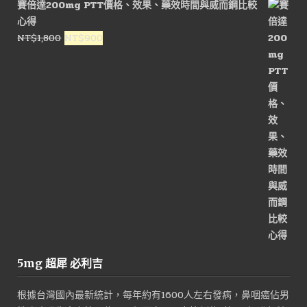
賽倍達200mg PTT價格、效果、藥效時間與威而鋼比較
格：
格：
心得
NT$1,500。
NT$800。
原
目
NT$
1,800
NT$
900
始
前
價
價
格：
格：
NT$1,800。
NT$900。
5mg 超犀 必利吉
根據台灣國內最新統計，每年約有1600人左右發病，鼻咽癌佔男