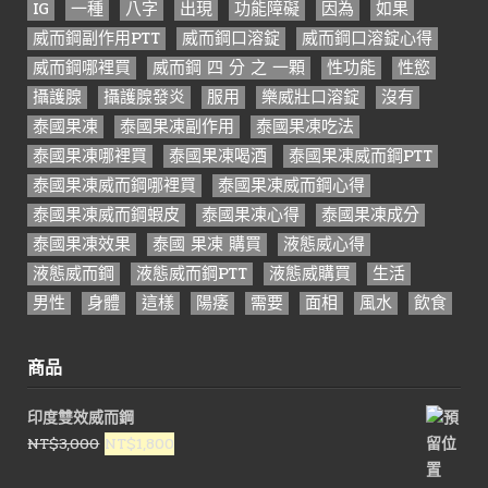
IG
一種
八字
出現
功能障礙
因為
如果
威而鋼副作用PTT
威而鋼口溶錠
威而鋼口溶錠心得
威而鋼哪裡買
威而鋼 四 分 之 一顆
性功能
性慾
攝護腺
攝護腺發炎
服用
樂威壯口溶錠
沒有
泰國果凍
泰國果凍副作用
泰國果凍吃法
泰國果凍哪裡買
泰國果凍喝酒
泰國果凍威而鋼PTT
泰國果凍威而鋼哪裡買
泰國果凍威而鋼心得
泰國果凍威而鋼蝦皮
泰國果凍心得
泰國果凍成分
泰國果凍效果
泰國 果凍 購買
液態威心得
液態威而鋼
液態威而鋼PTT
液態威購買
生活
男性
身體
這樣
陽痿
需要
面相
風水
飲食
商品
印度雙效威而鋼
原
目
NT$
3,000
NT$
1,800
始
前