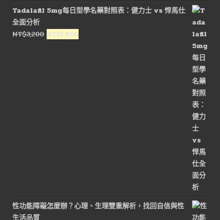
價
價
Tadalafil 5mg每日型學名藥對照表：健力士 vs 悍馬仕
格：
格：
全面分析
NT$3,000。
NT$1,800。
原
目
NT$
3,200
NT$
1,600
始
前
價
價
格：
格：
NT$3,200。
NT$1,600。
性功能障礙怎麼辦？心理、生理雙重解析，找回自信與性
生活品質