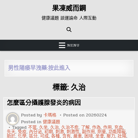
Skip
果凍威而鋼
to
content
健康議題 談運論命 人際互動
MENU
男性陽痿早洩藥:按此進入
標籤:
久治
怎麼區分攝護腺發炎的病因
Posted by
卡瑪格
Posted on
20260224
Posted in
健康議題
Tagged
不當
,
久坐
,
久治
,
久治不愈
,
了解
,
作為
,
作用
,
充血
,
先天
,
免疫
,
內分泌
,
初期
,
刺激
,
刺激性
,
副作用
,
劑量
,
功能障礙
,
助於
,
化學
,
區分
,
可成
,
各種
,
含有
,
嚴重
,
困境
,
坐會
,
壓力
,
壯陽
,