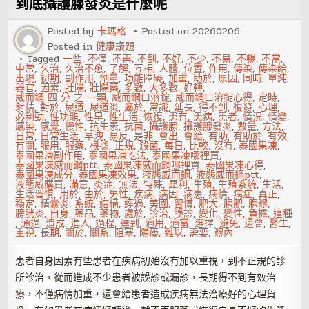
到底攝護腺發炎是什麼呢
分
型
有
Posted by
卡瑪格
Posted on
20260206
哪
Posted in
健康議題
些
Tagged
一些
,
不僅
,
不再
,
不到
,
不好
,
不少
,
不易
,
不暢
,
不當
,
中常
,
久治
,
久治不愈
,
了解
,
互相
,
人體
,
位置
,
作用
,
傳染
,
傳染給
,
出現
,
初期
,
副作用
,
劑量
,
功能障礙
,
加重
,
助於
,
原因
,
同時
,
單純
,
器官
,
因素
,
壯陽
,
壯陽藥
,
多數
,
大多數
,
好轉
,
威而鋼 四 分 之 一顆
,
威而鋼口溶錠
,
威而鋼口溶錠心得
,
定時
,
射精
,
對於
,
尿道
,
尿道炎
,
屬於
,
常識
,
延長
,
得不到
,
復發
,
心理
,
必利勁
,
性功能
,
性早
,
性生活
,
恢復
,
患有
,
患病
,
患者
,
情況
,
情變
,
感染
,
感覺
,
慢性
,
抗生素
,
抗菌
,
攝護腺
,
攝護腺發炎
,
數量
,
方法
,
日常
,
日常生活
,
早洩
,
易反
,
是非
,
會出
,
會給
,
有助
,
有助於
,
有效
,
有關
,
服用
,
服藥
,
根據
,
正規
,
殺菌
,
每日
,
比較
,
沒有
,
泰國果凍
,
泰國果凍副作用
,
泰國果凍吃法
,
泰國果凍哪裡買
,
泰國果凍威而鋼ptt
,
泰國果凍威而鋼哪裡買
,
泰國果凍心得
,
泰國果凍成分
,
泰國果凍效果
,
液態威而鋼
,
液態威而鋼ptt
,
液態威購買
,
滿意
,
炎症
,
無法
,
特殊
,
犀利
,
生殖
,
生殖系統
,
生活
,
生活習慣
,
用於
,
由於
,
男性
,
疾病
,
病因
,
病患
,
病情
,
病症
,
真正
,
穩定
,
精囊炎
,
系統
,
結構
,
經過
,
美國
,
習慣
,
肥大
,
腺肥
,
腺體
,
膀胱炎
,
自身
,
藥品
,
藥物
,
處於
,
診治
,
誤診
,
變化
,
變性
,
負擔
,
這種
,
通過
,
造成
,
進入
,
過程
,
達到
,
適用
,
適當
,
選擇
,
避免
,
還會
,
醫生
,
重視
,
長期
,
關於
,
關系
,
阻塞
,
陽痿
,
難以
,
需要
,
體內
患者自身因素有些患者在疾病初始沒有加以重視，到不正規的診
所診治，從而造成不少患者被誤診或漏診，長期得不到有效治
療，不僅病情加重，還會給患者造成疾病無法治療好的心理負