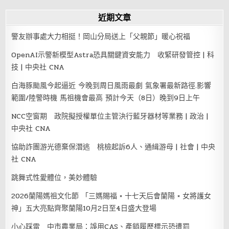
近期文章
警友辦事處大力相挺！岡山分局送上「父親節」暖心祝福
OpenAI示警新模型Astra恐具關鍵資安能力 收緊研發管控 | 科
技 | 中央社 CNA
白海豚颱風今起逼近 今晚到周日風雨最劇 氣象署最新路徑.影響
範圍/陸警時機 馬祖機會最高 預計今天（8日）晚到9日上午
NCC空窗期 政院擬授權單位主管決行藍牙器材等業務 | 政治 |
中央社 CNA
協助詐團游光德棄保潛逃 桃檢起訴6人、通緝游母 | 社會 | 中央
社 CNA
跳舞式性愛體位，美妙體驗
2026蘭陽媽祖文化節 「三媽賜福 × 十七天后會蘭陽 × 女將護女
神」五大亮點齊聚蘭陽10月2日至4日盛大登場
小心踩雷 中市農業局：誤用CAS、產銷履歷標示恐遭罰