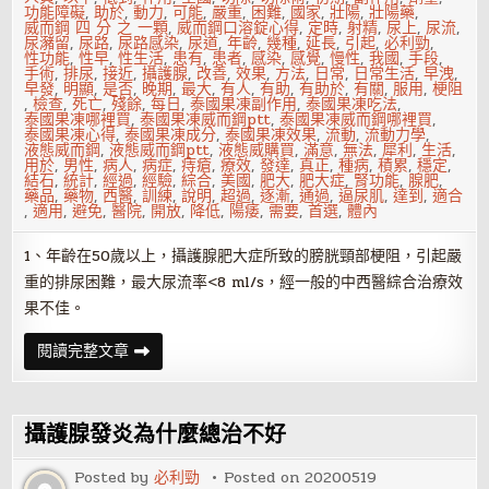
方
功能障礙
,
助於
,
動力
,
可能
,
嚴重
,
困難
,
國家
,
壯陽
,
壯陽藥
,
法
威而鋼 四 分 之 一顆
,
威而鋼口溶錠心得
,
定時
,
射精
,
尿上
,
尿流
,
尿瀦留
,
尿路
,
尿路感染
,
尿道
,
年齡
,
幾種
,
延長
,
引起
,
必利勁
,
性功能
,
性早
,
性生活
,
患有
,
患者
,
感染
,
感覺
,
慢性
,
我國
,
手段
,
手術
,
排尿
,
接近
,
攝護腺
,
改善
,
效果
,
方法
,
日常
,
日常生活
,
早洩
,
早發
,
明顯
,
是否
,
晚期
,
最大
,
有人
,
有助
,
有助於
,
有關
,
服用
,
梗阻
,
檢查
,
死亡
,
殘餘
,
每日
,
泰國果凍副作用
,
泰國果凍吃法
,
泰國果凍哪裡買
,
泰國果凍威而鋼ptt
,
泰國果凍威而鋼哪裡買
,
泰國果凍心得
,
泰國果凍成分
,
泰國果凍效果
,
流動
,
流動力學
,
液態威而鋼
,
液態威而鋼ptt
,
液態威購買
,
滿意
,
無法
,
犀利
,
生活
,
用於
,
男性
,
病人
,
病症
,
痔瘡
,
療效
,
發達
,
真正
,
種病
,
積累
,
穩定
,
結石
,
統計
,
經過
,
經驗
,
綜合
,
美國
,
肥大
,
肥大症
,
腎功能
,
腺肥
,
藥品
,
藥物
,
西醫
,
訓練
,
說明
,
超過
,
逐漸
,
通過
,
逼尿肌
,
達到
,
適合
,
適用
,
避免
,
醫院
,
開放
,
降低
,
陽痿
,
需要
,
首選
,
體內
1、年齡在50歲以上，攝護腺肥大症所致的膀胱頸部梗阻，引起嚴
重的排尿困難，最大尿流率<8 ml/s，經一般的中西醫綜合治療效
果不佳。
攝
閱讀完整文章
護
腺
切
除
術
攝護腺發炎為什麼總治不好
的
手
術
Posted by
必利勁
Posted on
20200519
適