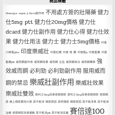
商品標籤
不用處方簽的壯陽藥
健力
Stenagra
super p force副作用
仕5mg ptt
健力仕20mg價格
健力仕
dcard
健力仕副作用
健力仕心得
健力仕效
果
健力仕用法
健力士
健力士5mg價格
印度
印度樂威壯
小綠瓶plus
印度紅鑽
印度 綠 鑽
印度藍p
印度藍鑽
印度
強
藍鑽ptt
威而鋼副作用
威而鋼效果
威而鋼 正品
威而鋼用法
威而鋼購買
效威而鋼
必利勁
必利勁副作用
服用威而
樂威壯副作用
鋼的禁忌
樂威壯效果
樂威壯雙效
犀利士5mg改善夜間頻尿
犀利士5mg改善夜間頻尿 夜間頻
尿 晚上頻尿要吃什麼 尿不乾淨 頻尿原因 突然頻尿 頻尿原因 尿不乾淨男 尿不乾淨
賽倍達100
治療 夜間頻尿改善運動 尿不乾淨ptt 尿不乾淨定義