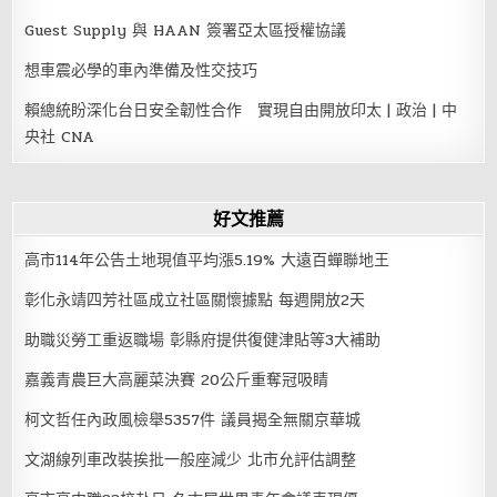
Guest Supply 與 HAAN 簽署亞太區授權協議
想車震必學的車內準備及性交技巧
賴總統盼深化台日安全韌性合作 實現自由開放印太 | 政治 | 中
央社 CNA
好文推薦
高市114年公告土地現值平均漲5.19% 大遠百蟬聯地王
彰化永靖四芳社區成立社區關懷據點 每週開放2天
助職災勞工重返職場 彰縣府提供復健津貼等3大補助
嘉義青農巨大高麗菜決賽 20公斤重奪冠吸睛
柯文哲任內政風檢舉5357件 議員揭全無關京華城
文湖線列車改裝挨批一般座減少 北市允評估調整