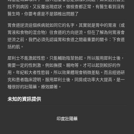
找不到病因，又反覆出現症狀，做檢查都正常，有醫生看到沒有
醫生時，你要考慮是不是頸椎出問題了
胃食道逆流這個疾病就如同它的名字，其實就是胃中的胃液（或
胃液和食物的混合物）往食道的方向逆流。但在了解為何胃液會
逆流之前，我們必須先認識胃和食道之間最重要的關卡：下食道
括約肌。
犀利士不能激起性慾，只能輔助陰莖勃起，所以服用犀利士後，
需要一定的性刺激，例如撫摸、親吻等，才可以起到較好的作
用，年紀較大者性慾弱，所以效果體現會稍微差點。而且經過研
究和患者臨床證明，服用犀利士後，同房成功率大大提高，是一
種很好的壯陽藥，療效顯著。
未知的資訊提供
印度壯陽藥