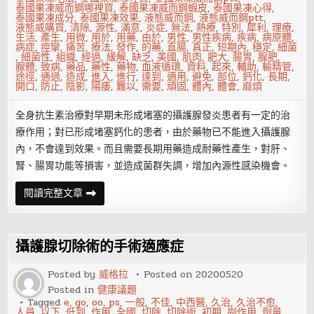
泰國果凍威而鋼哪裡買
,
泰國果凍威而鋼蝦皮
,
泰國果凍心得
,
泰國果凍成分
,
泰國果凍效果
,
液態威而鋼
,
液態威而鋼ptt
,
液態威購買
,
清除
,
源性
,
滿意
,
炎症
,
無法
,
熱療
,
特別
,
犀利
,
理療
,
生活
,
產生
,
用微
,
用於
,
用藥
,
由於
,
男性
,
男性疾病
,
疾病
,
病原體
,
病症
,
痙攣
,
痛苦
,
療法
,
發作
,
的藥
,
直腸
,
真正
,
短期內
,
穩定
,
細菌
,
細菌性
,
組織
,
經過
,
緩解
,
缺乏
,
美國
,
肌肉
,
肥大
,
腸胃
,
腺肥
,
腺體
,
致病
,
藥品
,
藥性
,
藥物
,
血液循環
,
資料
,
起來
,
輔助
,
輸精管
,
途徑
,
通過
,
造成
,
進入
,
進行
,
達到
,
適用
,
避免
,
部位
,
鈣化
,
長期
,
開口
,
防止
,
陰影
,
陽痿
,
難以
,
需要
,
頑固
,
體內
,
體會
,
麻煩
全身抗生素治療對早期未形成堵塞的攝護腺發炎患者有一定的治
療作用；對已形成堵塞鈣化的患者，由於藥物已不能進入攝護腺
內，不會達到效果。而且需要長期用藥造成耐藥性產生，對肝、
腎、腸胃功能等損害，並造成菌群失調，增加內源性感染機會。
了
閱讀完整文章
解
細
菌
性
攝
攝護腺切除術的手術適應症
護
腺
發
Posted by
威格拉
Posted on
20200520
炎
Posted in
健康議題
的
治
Tagged
e
,
go
,
oo
,
ps
,
一般
,
不佳
,
中西醫
,
久治
,
久治不愈
,
療
人員
,
以下
,
低到
,
作用
,
全國
,
切除
,
切除術
,
初期
,
副作用
,
劑量
,