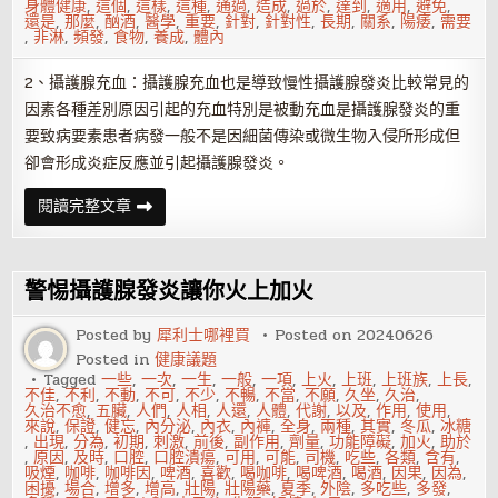
身體健康
,
這個
,
這樣
,
這種
,
通過
,
造成
,
過於
,
達到
,
適用
,
避免
,
還是
,
那麼
,
酗酒
,
醫學
,
重要
,
針對
,
針對性
,
長期
,
關系
,
陽痿
,
需要
,
非淋
,
頻發
,
食物
,
養成
,
體內
2、攝護腺充血：攝護腺充血也是導致慢性攝護腺發炎比較常見的
因素各種差別原因引起的充血特別是被動充血是攝護腺發炎的重
要致病要素患者病發一般不是因細菌傳染或微生物入侵所形成但
卻會形成炎症反應並引起攝護腺發炎。
攝
閱讀完整文章
護
腺
發
炎
的
警惕攝護腺發炎讓你火上加火
原
因
主
Posted by
犀利士哪裡買
Posted on
20240626
要
Posted in
健康議題
有
哪
Tagged
一些
,
一次
,
一生
,
一般
,
一項
,
上火
,
上班
,
上班族
,
上長
,
些
不佳
,
不利
,
不動
,
不可
,
不少
,
不暢
,
不當
,
不願
,
久坐
,
久治
,
久治不愈
,
五臟
,
人們
,
人相
,
人還
,
人體
,
代謝
,
以及
,
作用
,
使用
,
來說
,
保證
,
健忘
,
內分泌
,
內衣
,
內褲
,
全身
,
兩種
,
其實
,
冬瓜
,
冰糖
,
出現
,
分為
,
初期
,
刺激
,
前後
,
副作用
,
劑量
,
功能障礙
,
加火
,
助於
,
原因
,
及時
,
口腔
,
口腔潰瘍
,
可用
,
可能
,
司機
,
吃些
,
各類
,
含有
,
吸煙
,
咖啡
,
咖啡因
,
啤酒
,
喜歡
,
喝咖啡
,
喝啤酒
,
喝酒
,
因果
,
因為
,
困擾
,
場合
,
增多
,
增高
,
壯陽
,
壯陽藥
,
夏季
,
外陰
,
多吃些
,
多發
,