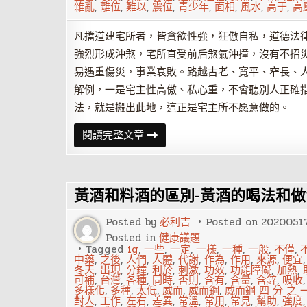
雜亂
,
離位
,
難以
,
震位
,
青少年
,
面相
,
風水
,
高于
,
高
凡擋道建宅所者，皆貪欲性強，狂傲自私，道德法
強烈形成沖煞，宅所直受前后煞氣沖撞，沒有不招
易遇重傷災，事業衰敗。路越古老、寬平、窄長、
解例，一是宅主性高傲、私心重，不會聽別人正確
法，就是搬出此地，這正是宅主所不愿意做的。
十
閱讀完整文章
種
外
環
境
風
黃酒和料酒的區別-黃酒的喝法和做
水
兇
宅，
Posted by
必利吉
Posted on
2020051
你
見
Posted in
健康議題
過
Tagged
ig
,
一些
,
一定
,
一樣
,
一種
,
一般
,
不僅
,
幾
中藥
,
之後
,
人們
,
人體
,
代謝
,
作為
,
作用
,
來源
,
便宜
種？
冬天
,
出現
,
分鐘
,
利於
,
刺激
,
功效
,
功能障礙
,
加熱
,
可補
,
台灣
,
各種
,
同時
,
否則
,
含有
,
含量
,
含鋅
,
吸收
多樣化
,
多種
,
太低
,
威而
,
威而鋼
,
威而鋼 四 分 之 
對人
,
工作
,
左右
,
差異
,
常溫
,
常用
,
常見
,
幫助
,
強度