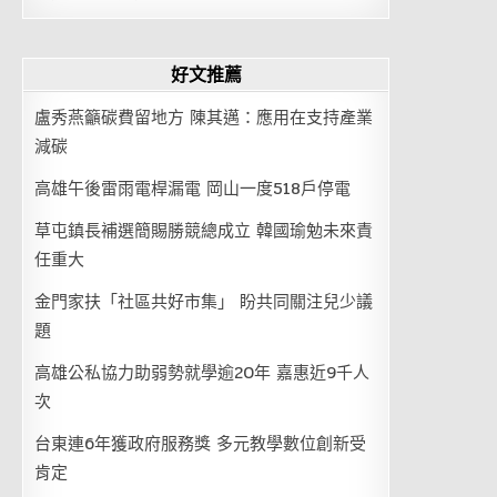
好文推薦
盧秀燕籲碳費留地方 陳其邁：應用在支持產業
減碳
高雄午後雷雨電桿漏電 岡山一度518戶停電
草屯鎮長補選簡賜勝競總成立 韓國瑜勉未來責
任重大
金門家扶「社區共好市集」 盼共同關注兒少議
題
高雄公私協力助弱勢就學逾20年 嘉惠近9千人
次
台東連6年獲政府服務獎 多元教學數位創新受
肯定