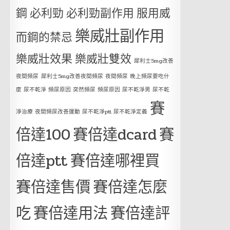
鋼
必利勁
必利勁副作用
服用威
樂威壯副作用
而鋼的禁忌
樂威壯效果
樂威壯雙效
犀利士5mg改善
夜間頻尿
犀利士5mg改善夜間頻尿 夜間頻尿 晚上頻尿要吃什
麼 尿不乾淨 頻尿原因 突然頻尿 頻尿原因 尿不乾淨男 尿不乾
賽
淨治療 夜間頻尿改善運動 尿不乾淨ptt 尿不乾淨定義
倍達100
賽倍達dcard
賽
倍達ptt
賽倍達哪裡買
賽倍達售價
賽倍達怎麼
吃
賽倍達用法
賽倍達評