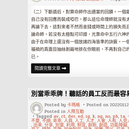
運？
（二）下斷語后，對算命師作出適當的回饋。一個
自己沒有回應而裝成啞巴，那么這位命理師就沒有
再論下去，這對來者不然而金錢或時間上的損失而
論命師，若沒有太極點可印證，光靠命中五行六神
由于在命理上還沒有一個放諸四海皆準的訣竅。一
福禍的真面目抽絲剝繭地排在你眼前，不再對自己
已。
命
閱讀完整文章
理
學
盛
行
之
別當乖乖牌！聽話的員工反而最容
現
狀
分
Posted by
卡瑪格
Posted on
20220112
析
Posted in
人際互動
Tagged
av
,
ct
,
der
,
ed
,
ig
,
k
,
ng
,
no
,
ph
,
ta
,
不要
,
不順
,
乖乖
,
人員
,
人工
,
人才
,
人會
,
人有
,
人見
,
出來
,
分享
,
別當
,
利用
,
制宜
,
創新
,
創造
,
功能障礙