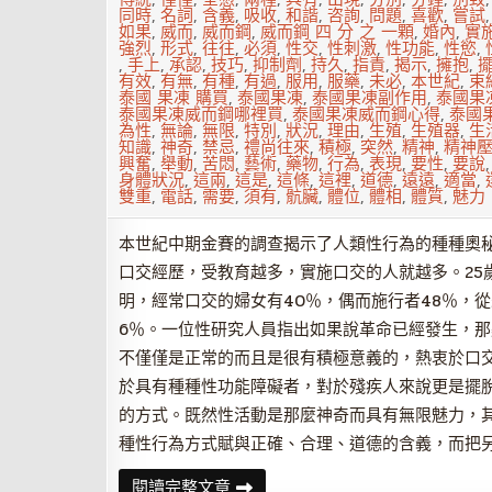
做
同時
,
名詞
,
含義
,
吸收
,
和諧
,
咨詢
,
問題
,
喜歡
,
嘗試
法
如果
,
威而
,
威而鋼
,
威而鋼 四 分 之 一顆
,
婚內
,
實
強烈
,
形式
,
往往
,
必須
,
性交
,
性刺激
,
性功能
,
性慾
,
,
手上
,
承認
,
技巧
,
抑制劑
,
持久
,
指責
,
揭示
,
擁抱
,
有效
,
有無
,
有種
,
有過
,
服用
,
服藥
,
未必
,
本世紀
,
束
泰國 果凍 購買
,
泰國果凍
,
泰國果凍副作用
,
泰國果
泰國果凍威而鋼哪裡買
,
泰國果凍威而鋼心得
,
泰國
為性
,
無論
,
無限
,
特別
,
狀況
,
理由
,
生殖
,
生殖器
,
生
知識
,
神奇
,
禁忌
,
禮尚往來
,
積極
,
突然
,
精神
,
精神
興奮
,
舉動
,
苦悶
,
藝術
,
藥物
,
行為
,
表現
,
要性
,
要說
身體狀況
,
這兩
,
這是
,
這條
,
這裡
,
道德
,
遠遠
,
適當
,
雙重
,
電話
,
需要
,
須有
,
骯臟
,
體位
,
體相
,
體質
,
魅力
本世紀中期金賽的調查揭示了人類性行為的種種奧
口交經歷，受教育越多，實施口交的人就越多。25
明，經常口交的婦女有40％，偶而施行者48％，
6％。一位性研究人員指出如果說革命已經發生，
不僅僅是正常的而且是很有積極意義的，熱衷於口
於具有種種性功能障礙者，對於殘疾人來說更是擺
的方式。既然性活動是那麼神奇而具有無限魅力，
種性行為方式賦與正確、合理、道德的含義，而把
口
閱讀完整文章