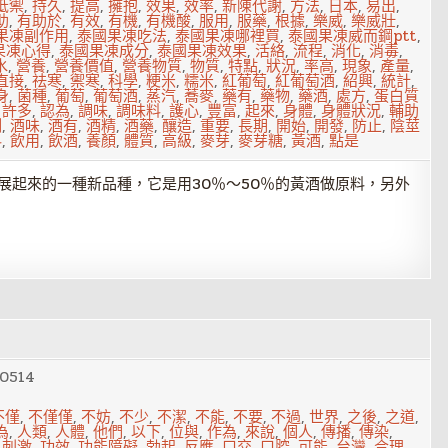
抵禦
,
持久
,
提高
,
擁抱
,
效果
,
效率
,
新陳代謝
,
方法
,
日本
,
易出
,
助
,
有助於
,
有效
,
有機
,
有機酸
,
服用
,
服藥
,
根據
,
樂威
,
樂威壯
,
果凍副作用
,
泰國果凍吃法
,
泰國果凍哪裡買
,
泰國果凍威而鋼ptt
,
果凍心得
,
泰國果凍成分
,
泰國果凍效果
,
活絡
,
流程
,
消化
,
消毒
,
水
,
營養
,
營養價值
,
營養物質
,
物質
,
特點
,
狀況
,
率高
,
現象
,
產量
,
直接
,
祛寒
,
禦寒
,
科學
,
粳米
,
糯米
,
紅葡萄
,
紅葡萄酒
,
紹興
,
統計
,
身
,
菌種
,
葡萄
,
葡萄酒
,
蒸汽
,
蕎麥
,
藥有
,
藥物
,
藥酒
,
處方
,
蛋白質
,
許多
,
認為
,
調味
,
調味料
,
護心
,
豐富
,
起來
,
身體
,
身體狀況
,
輔助
制
,
酒味
,
酒有
,
酒精
,
酒藥
,
釀造
,
重要
,
長期
,
開始
,
開發
,
防止
,
陰莖
料
,
飲用
,
飲酒
,
養顏
,
體質
,
高級
,
麥芽
,
麥芽糖
,
黃酒
,
點是
展起來的一種新品種，它是用30％～50％的黃酒做原料，另外
0514
不僅
,
不僅僅
,
不妨
,
不少
,
不潔
,
不能
,
不要
,
不過
,
世界
,
之後
,
之道
,
為
,
人類
,
人體
,
他們
,
以下
,
位與
,
作為
,
來說
,
個人
,
傳播
,
傳染
,
,
刺激
,
功效
,
功能障礙
,
勃起
,
反應
,
口交
,
口腔
,
可能
,
台灣
,
合理
,