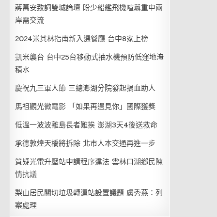
蔣萬安致詞雙城論壇 盼少船艦飛機喧囂重申兩
岸需交流
2024米其林指南新入選餐廳 台中8家上榜
凱米襲台 台中25台移動式抽水機預防低窪地淹
積水
慶祝九三軍人節 三總澎湖分院發起捐血助人
馬祖觀光微電影 「如果再遇見你」國際獲獎
低溫一波波離島長者難挨 澎湖3天4後送救命
承德敦煌天橋將拆除 北市人本交通再進一步
質疑光電升壓站申請程序違法 雲林口湖鄉民陳
情抗議
梨山居民關切垃圾轉運站設置議題 盧秀燕：列
案處理