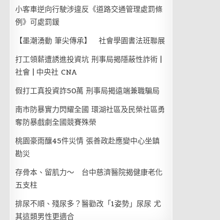
小客車逆向行駛涉違反《道路交通管理處罰條
例》可處罰鍰
【墨潮湧動 筆尖傳承】 社會學園書法班聯展
打工領薪遭誘進投資坑 刑事局揭隱蔽性詐術 |
社會 | 中央社 CNA
假打工真投資詐50萬 刑事局揭遠端兼職騙局
南市防暴實力閃耀全國 環湖社區及民榮社區勇
奪防暴戲劇全國競賽殊榮
桃園豪雨釀45件災情 張善政赴應變中心坐鎮
勘災
存骨本、留肌力～ 台中慈濟醫院揭健康老化
五支柱
排尿不順、殘尿多？醫勸改「1姿勢」尿尿 尤
其這類男性更適合