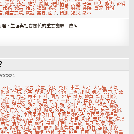
性
,
系統
,
結石
,
維持
,
緩慢
,
罪魁禍首
,
美國
,
老年
,
肥大
,
能力
,
腎臟
查
,
超過
,
越高
,
造成
,
運動
,
過多
,
達到
,
醫師
,
醫院
,
重要
,
針對
,
言
,
難言之隱
,
電話
,
需要
,
面子
,
預測
,
頻尿
,
顯示
心理，生理與社會關係的重要議題。依照…
？
200824
,
不長
,
之傷
,
之內
,
之氣
,
之間
,
乾位
,
事業
,
人易
,
人易遇
,
人氣
,
,
傷災
,
傷病
,
兇宅
,
兇災
,
兌位
,
全解
,
具體
,
出現
,
別人
,
剪刀
,
功效
,
代
,
周圍
,
周易
,
嚴重
,
四柱
,
圖片
,
地帶
,
地方
,
地氣
,
坎位
,
坤位
,
,
威而
,
威而鋼
,
威而鋼 四 分 之 一顆
,
子女
,
存放
,
孤僻
,
室內
,
,
幾種
,
建筑物
,
強烈
,
強的
,
必利勁
,
必利吉
,
性功能
,
怪異
,
情感
,
招災
,
持久
,
提高
,
摧殘
,
擔當
,
效果
,
方面
,
明堂
,
易傷
,
易患
,
易招
,
,
氣場
,
沒有
,
泰國果凍副作用
,
泰國果凍吃法
,
泰國果凍哪裡買
,
而鋼
,
液態威購買
,
淡薄
,
清除
,
減災
,
源自
,
災禍
,
無知
,
煞氣
,
環境
,
,
病傷
,
病災
,
發展
,
盛行
,
盡量
,
相對
,
相當於
,
看見
,
破壞
,
硬度
,
精神
,
系統
,
紊亂
,
素質
,
能治
,
腦血管病
,
自私
,
與其
,
萬物
,
血壓
,
,
辦法
,
這種
,
運勢
,
道德
,
遷移
,
避免
,
銳角
,
長期
,
門口
,
雙效
,
雙重
,