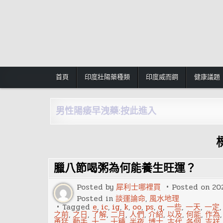
Skip
to
content
首頁
印度壯陽藥種類
印度威而鋼
健康議題
男性陽痿早洩藥:按此進入
臘八節喝粥為何能養生旺運？
Posted by
犀利士哪裡買
Posted on
20
Posted in
談運論命
,
風水地理
Tagged
e
,
ic
,
ig
,
k
,
oo
,
ps
,
q
,
一些
,
一天
,
一定
之前
,
之日
,
了解
,
二月
,
人們
,
介紹
,
以及
,
何能
,
作為
勇猛
,
動手
,
十二
,
十種
,
半夜
,
博士
,
古代
,
各個
,
吉祥