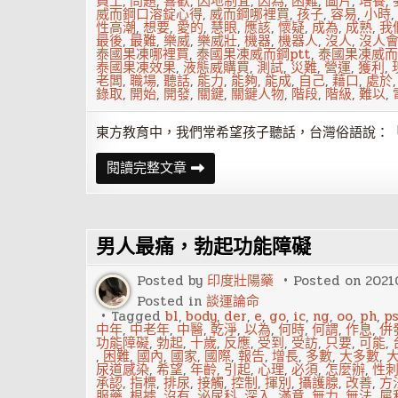
員工
,
問題
,
喜歡
,
因地制宜
,
因為
,
困難
,
圖片
,
培養
,
威而鋼口溶錠心得
,
威而鋼哪裡買
,
孩子
,
容易
,
小時
,
性高潮
,
想要
,
愛的
,
慧眼
,
應該
,
懷疑
,
成為
,
成熟
,
我
最後
,
最難
,
樂威
,
樂威壯
,
機器
,
機器人
,
沒人
,
沒人
泰國果凍哪裡買
,
泰國果凍威而鋼ptt
,
泰國果凍威而
泰國果凍效果
,
液態威購買
,
測試
,
災難
,
營運
,
獲利
,
老闆
,
職場
,
聽話
,
能力
,
能夠
,
能成
,
自己
,
藉口
,
處於
錄取
,
開始
,
開發
,
關鍵
,
關鍵人物
,
階段
,
階級
,
難以
,
東方教育中，我們常希望孩子聽話，台灣俗語說：「
別
閱讀完整文章
當
乖
乖
牌！
聽
男人最痛，勃起功能障礙
話
的
員
Posted by
印度壯陽藥
Posted on
2021
工
反
Posted in
談運論命
而
Tagged
bl
,
body
,
der
,
e
,
go
,
ic
,
ng
,
oo
,
ph
,
p
最
中年
,
中老年
,
中醫
,
乾淨
,
以為
,
何時
,
何謂
,
作息
,
併
容
功能障礙
,
勃起
,
十歲
,
反應
,
受到
,
受訪
,
只要
,
可能
,
易
,
困難
,
國內
,
國家
,
國際
,
報告
,
增長
,
多數
,
大多數
,
被
尿道感染
,
希望
,
年齡
,
引起
,
心理
,
必須
,
怎麼辦
,
性
公
承認
,
指標
,
排尿
,
接觸
,
控制
,
揮別
,
攝護腺
,
改善
,
方
司
服藥
,
根據
,
沒有
,
泌尿科
,
深入
,
滿意
,
無力
,
無法
,
犀