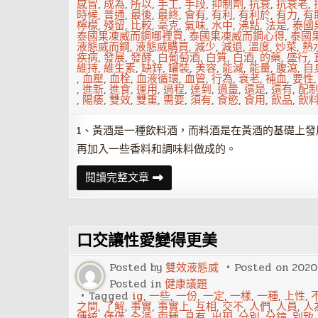
感冒
,
成為
,
所以
,
手工
,
手段
,
抑制劑
,
抗衰
,
抗衰老
,
時候
,
普通
,
最後
,
最終
,
會有
,
有利
,
有利於
,
有力
,
有
檸檬
,
殘留
,
比較
,
毫克
,
氣味
,
水中
,
沸點
,
法是
,
泰國
泰國果凍威而鋼哪裡買
,
泰國果凍威而鋼心得
,
泰國
液態威而鋼
,
液態威購買
,
減少
,
減退
,
溫度
,
炒菜
,
熱
疾病
,
發展
,
發酵
,
白葡萄酒
,
白質
,
白酒
,
的藥
,
盛行
,
維持
,
維生素
,
缺鋅
,
罐裝
,
美容
,
能減
,
能量
,
腹瀉
,
自
,
血壓
,
血栓
,
血液循環
,
血管
,
行為
,
衰老
,
補血
,
要性
,
進新
,
進食
,
運用
,
過程
,
達到
,
適量
,
還是
,
還有
,
配
,
陽痿
,
雙效
,
雙重
,
需要
,
須有
,
食慾
,
食用
,
飲品
,
飲
1、黃酒是一種飲料酒，而料酒是在黃酒的基礎上發
再加入一些香料和調味料做成的。
黃
閱讀完整文章
酒
和
料
酒
的
口交讓性愛變得更美
區
別-
黃
Posted by
雙效液態威
Posted on
2020
酒
的
Posted in
健康議題
喝
Tagged
ig
,
一些
,
一份
,
一定
,
一樣
,
一種
,
上性
,
法
之間
,
了解
,
事實
,
事實上
,
互相
,
交不
,
人們
,
人員
,
人
和
傳統
,
僅僅
,
全憑
,
兩種
,
具有
,
出現
,
分別
,
分鐘
,
別致