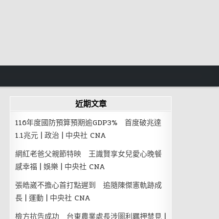
近期文章
116年度國防預算預期逾GDP3% 首度破兆達
1.1兆元 | 政治 | 中央社 CNA
網紅老爸父親節特映 王識賢享女兒愛心晚餐
感幸福 | 娛樂 | 中央社 CNA
張皓崴不擔心首打點遲到 追隨陳傑憲軌跡成
長 | 運動 | 中央社 CNA
檢方抗告成功 台東農業處長涉圖利羈押禁見 |