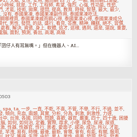
夢幻
,
天賦
,
女性
,
女用
,
威而鋼 四 分 之 一顆
,
威而鋼口溶錠
,
小時候
,
就是
,
工作
,
工程師
,
希望
,
強烈
,
心強
,
性功能
,
性慾
,
們
,
才能
,
技術
,
拋棄
,
提問
,
提高
,
教育
,
時候
,
智慧
,
最大
,
最少
,
會
,
沒有
,
泰國果凍
,
泰國果凍副作用
,
泰國果凍吃法
,
鋼哪裡買
,
泰國果凍威而鋼心得
,
泰國果凍心得
,
泰國果凍成分
,
現代
,
男性
,
發問
,
的話
,
盛行
,
看見
,
答應
,
精神
,
糟糕
,
絕不
,
習慣
,
,
處看
,
解決
,
資遣
,
身上
,
軟體
,
這才
,
這樣
,
遇到
,
還是
,
還說
,
重要
,
電腦
,
面對
,
預測
,
養出
,
高潮
,
高級
囝仔人有耳無嘴。」但在機器人、AI…
0503
s
,
spa
,
ta
,
一步
,
一直
,
不乾
,
不喜
,
不管
,
不舉
,
不行
,
不過
,
並不
,
發
,
傾向
,
充血
,
兩類
,
其實
,
分析
,
分為
,
刺激
,
刺激性
,
力達
,
台中
,
台灣
,
各國
,
同時
,
問題
,
喜歡
,
器官
,
嚴重
,
四十
,
四十歲
,
困擾
大腦
,
如何
,
如何治
,
定義
,
實際
,
尋求
,
小便
,
尿急
,
尿液
,
尿道
,
刺激
,
性器
,
性器官
,
性行
,
患者
,
愛面子
,
感染
,
成功
,
所以
,
才能
,
法
,
早洩
,
易有
,
時機
,
最後
,
最新
,
會導
,
會有
,
有能
,
有關
,
服用
,
利
,
狀況
,
獲得
,
生理
,
由於
,
男人
,
男性
,
病患
,
發現
,
發生
,
發表
,