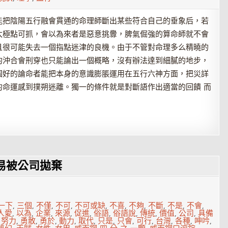
能把陰陽五行融會貫通的命理師斷出某些符合自己的垂象后，若
太極點可抓，會以為來者是惡意挑釁，脾氣倔強的算命師就不會
且很可能失去一個指點迷津的良機。由于不管對命理多么精曉的
的沖合會刑穿也只能論出一個概略，沒有辦法達到細膩的地步，
個好的論命者能把本身的意識膨脹運用在五行六神方面，把災詳
的命運感到撲朔迷離。獨一的條件就是對斷語作出適當的回饋 而
易被公司拋棄
一下
,
三個
,
不僅
,
不可
,
不可或缺
,
不喜
,
不夠
,
不斷
,
不是
,
不會
,
人愛
,
以為
,
企業
,
來源
,
促進
,
俗語
,
俗語說
,
傳統
,
價值
,
公司
,
具備
,
努力
,
勇敢
,
勇於
,
動力
,
取代
,
只是
,
只會
,
可行
,
台灣
,
各種
,
呻吟
,