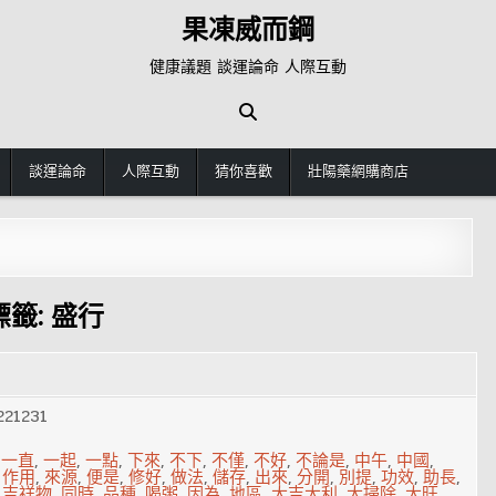
果凍威而鋼
健康議題 談運論命 人際互動
談運論命
人際互動
猜你喜歡
壯陽藥網購商店
標籤:
盛行
221231
,
一直
,
一起
,
一點
,
下來
,
不下
,
不僅
,
不好
,
不論是
,
中午
,
中國
,
,
作用
,
來源
,
便是
,
修好
,
做法
,
儲存
,
出來
,
分開
,
別提
,
功效
,
助長
,
,
吉祥物
,
同時
,
品種
,
喝粥
,
因為
,
地區
,
大吉大利
,
大掃除
,
大旺
,