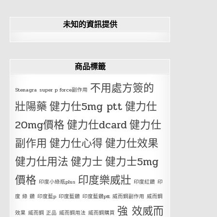
未知的資訊提供
商品標籤
不用處方簽的
Stenagra
super p force副作用
壯陽藥
健力仕5mg ptt
健力仕
20mg價格
健力仕dcard
健力仕
副作用
健力仕心得
健力仕效果
健力仕用法
健力士
健力士5mg
價格
印度樂威壯
印度小綠瓶plus
印度紅鑽
印
度 綠 鑽
印度藍p
印度藍鑽
印度藍鑽ptt
威而鋼副作用
威而鋼
強 效威而
效果
威而鋼 正品
威而鋼用法
威而鋼購買