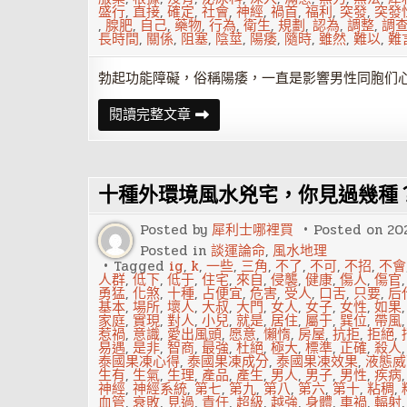
拋
盛行
,
直接
,
確定
,
社會
,
神經
,
禍首
,
福利
,
突發
,
突發
棄
,
腺肥
,
自己
,
藥物
,
行為
,
衛生
,
規劃
,
認為
,
調整
,
調
長時間
,
關係
,
阻塞
,
陰莖
,
陽痿
,
隨時
,
雖然
,
難以
,
難
勃起功能障礙，俗稱陽痿，一直是影響男性同胞们
男
閱讀完整文章
人
最
痛，
勃
起
十種外環境風水兇宅，你見過幾種
功
能
障
Posted by
犀利士哪裡買
Posted on
20
礙
Posted in
談運論命
,
風水地理
Tagged
ig
,
k
,
一些
,
三角
,
不了
,
不可
,
不招
,
不會
人群
,
低下
,
低于
,
住宅
,
來自
,
侵襲
,
健康
,
傷人
,
傷官
勇猛
,
化煞
,
十種
,
占便宜
,
危害
,
受人
,
口舌
,
只要
,
后
基本
,
場所
,
壞人
,
大叔
,
大門
,
女人
,
女子
,
女性
,
如果
家庭
,
實現
,
對人
,
小兒
,
就是
,
居住
,
屬于
,
巽位
,
帶風
惹禍
,
意識
,
愛出風頭
,
愿意
,
懶惰
,
房屋
,
抗拒
,
拒絕
,
易遇
,
是非
,
智商
,
最強
,
杜絕
,
極大
,
標準
,
正確
,
殺人
泰國果凍心得
,
泰國果凍成分
,
泰國果凍效果
,
液態威
生有
,
生氣
,
生理
,
產品
,
產生
,
男人
,
男子
,
男性
,
疾病
神經
,
神經系統
,
第七
,
第九
,
第八
,
第六
,
第十
,
粘稠
,
血管
,
衰敗
,
見過
,
責任
,
超級
,
越強
,
身體
,
車禍
,
輻射