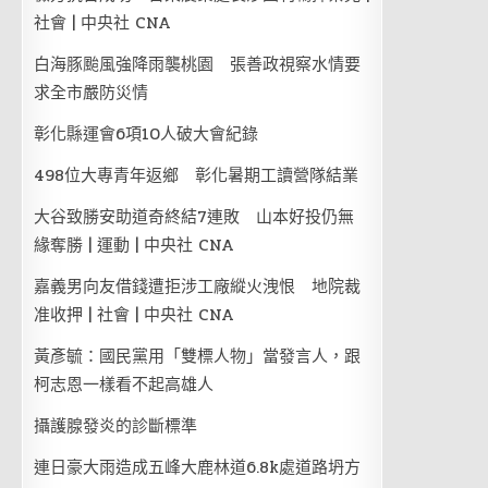
社會 | 中央社 CNA
白海豚颱風強降雨襲桃園 張善政視察水情要
求全市嚴防災情
彰化縣運會6項10人破大會紀錄
498位大專青年返鄉 彰化暑期工讀營隊結業
大谷致勝安助道奇終結7連敗 山本好投仍無
緣奪勝 | 運動 | 中央社 CNA
嘉義男向友借錢遭拒涉工廠縱火洩恨 地院裁
准收押 | 社會 | 中央社 CNA
黃彥毓：國民黨用「雙標人物」當發言人，跟
柯志恩一樣看不起高雄人
攝護腺發炎的診斷標準
連日豪大雨造成五峰大鹿林道6.8k處道路坍方