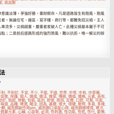
壓
,
高血壓
律意識淡薄，爭強好勝，重財輕命。凡是道路皆生有剛風，剛風
災者。無論住宅、廠區、寫字樓、商行等，都難免招災禍，主人
人車流多，災禍越重，嚴重者家破人亡。此種災禍基本屬于不可
指點；二是前后道路形成的強烈煞風，難以抗拒。唯一解災的辦
法
7
不利
,
不利於
,
不宜
,
不少
,
不能
,
不過
,
世界
,
中常
,
中有
,
中草藥
,
,
促進
,
保護
,
個人
,
做成
,
做法
,
做菜
,
傳統
,
價值
,
價格
,
元素
,
具有
,
助於
,
勃起
,
勞動
,
包裝
,
區別
,
即使
,
原因
,
反應
,
口腔
,
可幫
,
可能
,
,
味道
,
品種
,
啤酒
,
喝法
,
因為
,
基礎
,
增大
,
增硬
,
壓榨
,
多易
,
多樣
,
一顆
,
威而鋼副作用ptt
,
威而鋼口溶錠心得
,
威而鋼哪裡買
,
寒冷
,
,
微量元素
,
心臟
,
心血管
,
必須
,
性刺激
,
性功能
,
性慾
,
性行
,
愛撫
,