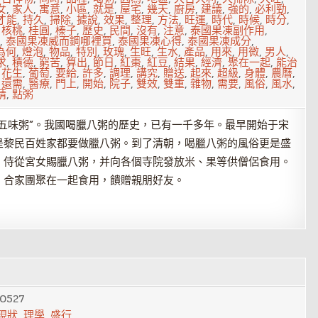
女
,
家人
,
寓意
,
小區
,
就是
,
屋宅
,
幾天
,
廚房
,
建議
,
強的
,
必利勁
,
才能
,
持久
,
掃除
,
據說
,
效果
,
整理
,
方法
,
旺運
,
時代
,
時候
,
時分
,
,
核桃
,
桂圓
,
榛子
,
歷史
,
民間
,
沒有
,
注意
,
泰國果凍副作用
,
,
泰國果凍威而鋼哪裡買
,
泰國果凍心得
,
泰國果凍成分
,
為何
,
燈泡
,
物品
,
特別
,
玫瑰
,
生旺
,
生水
,
產品
,
用來
,
用微
,
男人
,
求
,
積德
,
窮苦
,
算出
,
節日
,
紅棗
,
紅豆
,
結果
,
經濟
,
聚在一起
,
能治
,
花生
,
葡萄
,
要給
,
許多
,
調理
,
講究
,
贈送
,
起來
,
超級
,
身體
,
農曆
,
,
還需
,
醫療
,
門上
,
開始
,
院子
,
雙效
,
雙重
,
雜物
,
需要
,
風俗
,
風水
,
睛
,
點粥
五味粥”。我國喝臘八粥的歷史，已有一千多年。最早開始于宋
是黎民百姓家都要做臘八粥。到了清朝，喝臘八粥的風俗更是盛
、侍從宮女賜臘八粥，并向各個寺院發放米、果等供僧侶食用。
，合家團聚在一起食用，饋贈親朋好友。
0527
現狀
,
理學
,
盛行