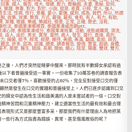
,
回事
,
國人
,
報告
,
增大
,
增硬
,
壓力
,
壓軸戲
,
夫妻
,
奧秘
,
如何
,
施
,
實踐
,
尊重
,
對方
,
對於
,
小說
,
就是
,
差異
,
已經
,
常人
,
強人
,
性生活
,
性病
,
性行
,
意義
,
愛小
,
愛撫
,
感到
,
成為
,
我們
,
所以
,
所謂
擺脫
,
收集
,
效果
,
教育
,
方式
,
最強
,
最有
,
會有
,
有人
,
有力
,
有助
,
縛
,
某種
,
根據
,
樂威
,
樂威壯
,
檢查
,
正常
,
正確
,
歷史
,
沒有
,
凍吃法
,
泰國果凍哪裡買
,
泰國果凍威而鋼ptt
,
果凍心得
,
泰國果凍成分
,
泰國果凍效果
,
活動
,
液態威購買
,
清洗
,
活
,
由人
,
由於
,
男女
,
異常
,
當然
,
病人
,
發生
,
盛行
,
直接
,
真的
,
壓力
,
細菌
,
給予
,
經常
,
經歷
,
維持
,
美國
,
美滿
,
翻譯
,
能給
,
與否
,
,
觀念
,
許多
,
認為
,
認識
,
調查
,
調查報告
,
變得
,
豐富
,
超過
,
身體
,
還不
,
那麼
,
醫生
,
錯誤
,
長期
,
開始
,
關心
,
陰莖
,
陽痿
,
雙效
,
雙方
,
秘之後，人們才突然從睡夢中醒來。那時就有半數婦女承認有過
歲以下者普遍接受這一事實。一份收集了10萬答卷的調查報告表
從未口交者僅7％。喜歡接受的占62％，完全反對接受口交的僅
那顯然是發生在口交的實踐和普遍接受上。人們已逐步認識到口交
交的婦女中認為性生活和諧美滿的人是未嘗試者的一倍。口交對
脫精神苦悶和沉重精神壓力，建立適當性生活的最有效和最合理
其表現形式又是那麼豐富多采，那麼我們有什麼理由人為地把某
另一些行為方式指責為錯誤、異常、甚至傷風敗俗的呢？