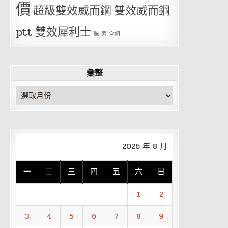
價
超級雙效威而鋼
雙效威而鋼
ptt
雙效犀利士
騰 素 官網
彙整
彙
整
2026 年 8 月
一
二
三
四
五
六
日
1
2
3
4
5
6
7
8
9