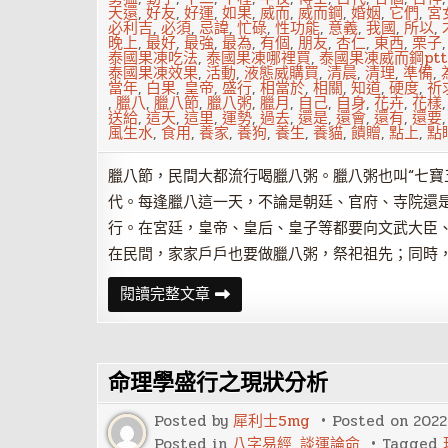
天還
,
好友
,
好運
,
如果
,
威而
,
威而鋼
,
婚姻
,
它們
,
宮
必利吉
,
必須
,
忌諱
,
忙碌
,
性功能
,
意義
,
我國
,
所以
,
晚上
,
最好
,
最強
,
最為
,
有個
,
朋友
,
杏仁
,
東西
,
栗子
泰國果凍吃法
,
泰國果凍哪裡買
,
泰國果凍威而鋼ptt
泰國果凍效果
,
活動
,
液態威購買
,
清晨
,
清理
,
準備
,
當年
,
白果
,
皇帝
,
盛行
,
相當於
,
相關
,
知道
,
硬度
,
祈
,
臘八
,
臘八節
,
臘八粥
,
臘月
,
自己
,
自身
,
花卉
,
花樣
送給
,
這天
,
這里
,
運勢
,
過去
,
還是
,
還會
,
還有
,
還要
風生水
,
食用
,
養家
,
養狗
,
養生
,
養貓
,
饋贈
,
點上
,
點
臘八節，民間大都流行喝臘八粥。臘八粥也叫“七寶
代。每逢臘八這一天，不論是朝廷、官府、寺院還
行。在宮廷，皇帝、皇后、皇子等都要向文武大臣
在民間，家家戶戶也要做臘八粥，祭祀祖先；同時
臘
閱讀完整文章
八
節
喝
粥
為
命理學盛行之現狀分析
何
能
養
Posted by
犀利士5mg
Posted on
2022
生
旺
Posted in
八字易經
,
談運論命
Tagged