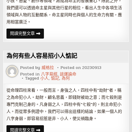
小孩、戀愛、創作等領域，將成為命主的發展重心。除此之外，
我們還可以透過命主星與其他行星的相位，看出人生中各項生活
領域與人物的互動關系，命主星同時也與個人的生命力有關，應
用相當廣泛。
通
閱讀完整文章
過
星
盤
中
的
為何有些人容易招小人惦記
命
主
星
Posted by
威格拉
Posted on
20230913
了
Posted in
八字易經
,
談運論命
解
Tagged
小人
,
惦記
,
為何
真
實
的
從命理四柱來看，一般而言，身強之人，四柱中有“劫財”者，稱
自
己
之為命犯小人。劫財，顧名思義，即錢財被劫之意；而七殺則是
專門克制己身的。凡身弱之人，四柱中有“七殺”的，則主命犯小
人。而從眾多例證中，我們可以得出這樣的結論，如果一個人的
八字身弱，即容易招惹是非、小人，使災禍臨身。
為
閱讀完整文章