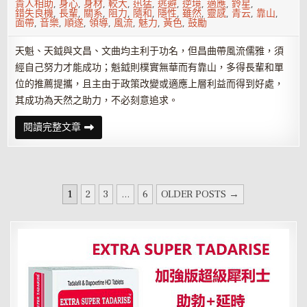
貴人相助
,
身心
,
身材
,
較大
,
迅猛
,
逃避
,
逆境
,
適應
,
鈴星
,
錯失良機
,
長輩
,
關系
,
阻力
,
隨和
,
隱性
,
雖然
,
靈感
,
青云
,
靠山
,
面帶
,
音樂
,
順遂
,
領導
,
風流
,
魅力
,
黃色
,
鼓勵
天魁、天鉞與文昌、文曲均主利于功名，但昌曲帶風流儒雅，須
經自己努力才能成功；魁鉞則樸實無華而有靠山，多得長輩和單
位的推薦提攜，且主由于政策改變或適應上層利益而得到好處，
其成功為天然之助力，不必刻意追求。
紫
閱讀完整文章
微
命
盤
六
吉
星
文
——
1
2
3
...
6
OLDER POSTS →
天
章
魁、
天
分
鉞
頁