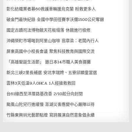
彰化紡織業者募60救護車輛援烏克蘭 盼救更多人
破金門最快紀錄 全國中學田徑賽李沃儞1500公尺奪銀
國定古蹟司法博物館天花板塌落 休館進行檢修
沖繩榮町市場喝到阿里山咖啡 翁章梁：老闆內行人
屏東高國中小校長會議 聚焦科技教育與國際交流
「高雄聖誕生活節」 邀日本14市職人美食擺攤
新北三峽2里長補選 安坑李瑞娉、五寮邱顯童當選
雲林3天低溫9人OHCA 1人經搶救救回
台61線西至洋厝路基改善 2/10起分向封閉
颱風山陀兒行進緩慢 澎湖災害應變中心嚴陣以待
竹縣東興圳光藝節點燈 寫詩展演自然意象倡永續