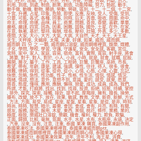
出門在外
,
出關
,
分享
,
分別
,
分析
,
分配
,
分鐘
,
分類
,
判斷
,
別人
,
利用
,
到底
,
到處
,
制造
,
創業
,
創造
,
功能障礙
,
努力
,
勃起
,
動手
,
動手做
,
動機
,
動物
,
勝過
,
勞動
,
勞碌
,
區別
,
十二
,
十二個
,
十二宮
,
十宮
,
升遷
,
占星
,
印象
,
危險
,
即使
,
反應
,
反映
,
受人
,
受傷
,
受到
,
只要
,
可能
,
各式
,
各種
,
同事
,
同時
,
后天
,
吝嗇
,
吸收
,
周圍
,
命中
,
命主
,
命理
,
命運
,
品味
,
員工
,
商業
,
問題
,
善良
,
善變
,
喜歡
,
單單
,
嚴格
,
嚴謹
,
四宮
,
因為
,
因素
,
困難
,
固執
,
國外
,
土星
,
在外
,
在家
,
在意
,
執著
,
基於
,
堅持
,
報酬
,
增長
,
壓抑
,
壯陽
,
外表
,
多少
,
多數
,
夜間
,
大家
,
大小
,
大方
,
大氣
,
大病
,
大自然
,
天才
,
天王
,
天王星
,
天生
,
天秤座
,
天蝎座
,
太陽
,
夫妻
,
好運
,
如果
,
威而
,
威而鋼
,
威而鋼 四 分 之 一顆
,
威而鋼口溶錠
,
威而鋼哪裡買
,
娛樂
,
媒體
,
子女
,
學問
,
學校
,
學習
,
守護
,
守護星
,
安全
,
安全感
,
客觀
,
宮位
,
宮時
,
家中
,
家人
,
家庭
,
容易
,
宿命
,
富有
,
實際
,
寬容
,
射手座
,
將會
,
將要
,
對于
,
對人
,
對於
,
小人
,
小孩
,
小時
,
就是
,
就會
,
就職
,
屁股
,
展開
,
層次
,
屬于
,
工作
,
工具
,
工程師
,
巨蟹
,
巨蟹座
,
巫師
,
市長
,
希望
,
帶有
,
年齡
,
康是
,
建議
,
強調
,
彈性
,
往往
,
待人
,
很多
,
很會
,
很難
,
律師
,
得到
,
從事
,
從命
,
從小
,
心情
,
心態
,
心理
,
心靈
,
忘記
,
快樂
,
忽略
,
急性
,
性功能
,
性子
,
性格
,
性生活
,
情侶
,
情感
,
情況
,
情緒
,
情誼
,
想法
,
意外
,
意想不到
,
意識
,
愛的
,
感受
,
感覺
,
愿意
,
慈善
,
態度
,
懂得
,
應用
,
應酬
,
懶得
,
戀愛
,
成功
,
成員
,
成為
,
我們
,
所謂
,
才能
,
打麻將
,
找出
,
找到
,
找尋
,
投資
,
拒絕
,
招惹
,
持續
,
掌控
,
排外
,
探究
,
探索
,
接觸
,
接近
,
提不起
,
摩羯座
,
擁有
,
擅長
,
操勞
,
擺布
,
改變
,
放不下
,
放在
,
效果
,
敏感
,
教育
,
文學
,
新奇
,
新鮮
,
方式
,
方法
,
方面
,
易受
,
易成
,
星座
,
星盤
,
星看
,
星象
,
是從
,
是非
,
時刻
,
時尚
,
時時
,
智慧
,
暗示
,
最需
,
會因
,
會成
,
會有
,
月亮
,
有時
,
有關
,
朋友
,
服務
,
服從
,
服用
,
木星
,
東西
,
某個
,
桃花
,
條件
,
業務
,
業的
,
極度
,
極致
,
樂威壯口溶錠
,
樂觀
,
機會
,
權利
,
權力
,
欺負
,
欺騙
,
正面
,
歸類
,
比較
,
毫無
,
氛圍
,
水手
,
水星
,
水有
,
水瓶座
,
永遠
,
決定
,
汽車
,
沒來
,
沒有
,
注意
,
注重
,
泰國 果凍 購買
,
泰國果凍副作用
,
泰國果凍吃法
,
泰國果凍哪裡買
,
泰國果凍威而鋼ptt
,
泰國果凍威而鋼哪裡買
,
泰國果凍威而鋼心得
,
泰國果凍心得
,
泰國果凍成分
,
泰國果凍效果
,
流年
,
流年不利
,
海王星
,
消費
,