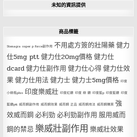
未知的資訊提供
商品標籤
不用處方簽的壯陽藥
健力
Stenagra
super p force副作用
仕5mg ptt
健力仕20mg價格
健力仕
dcard
健力仕副作用
健力仕心得
健力仕效
果
健力仕用法
健力士
健力士5mg價格
印度
印度樂威壯
小綠瓶plus
印度紅鑽
印度 綠 鑽
印度藍p
印度藍鑽
印度
強
藍鑽ptt
威而鋼副作用
威而鋼效果
威而鋼 正品
威而鋼用法
威而鋼購買
效威而鋼
必利勁
必利勁副作用
服用威而
樂威壯副作用
鋼的禁忌
樂威壯效果