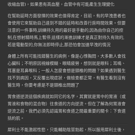
收縮血管)，如果患有高血壓，血管中有可能產生生理變化
在幫助延時方面發揮的效果也值得肯定，目前，有的早洩患者也
會使用它來幫助自己達到不錯的延時和改善行房時間效果。但要
注意的一件事時,訓練持久用的最好是手動的,因為由你自己的控
制,在想射精時馬上暫停,這樣的漸進訓練才是真正對持久有效的,
若是電動型的,你無法即時停止,那恐怕會加速早洩的情況
身體上所有可能找錯醫生的病例，像是心悸胸悶，大多數人會找
心臟科；不明原因視線模糊、眼睛疲勞，想到就是眼科；耳鳴、
耳塞是耳鼻喉科；一般人怎麼會想是頸椎的問題？如果遇到醫生
找不到病因，又反覆出現症狀，做檢查都正常，有醫生看到沒有
醫生時，你要考慮是不是頸椎出問題了
胃食道逆流這個疾病就如同它的名字，其實就是胃中的胃液（或
胃液和食物的混合物）往食道的方向逆流。但在了解為何胃液會
逆流之前，我們必須先認識胃和食道之間最重要的關卡：下食道
括約肌。
犀利士不能激起性慾，只能輔助陰莖勃起，所以服用犀利士後，