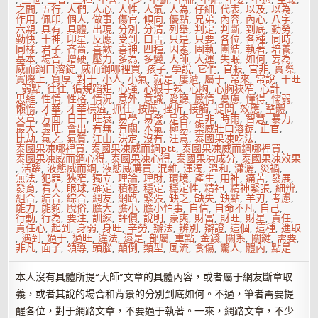
之間
,
五行
,
人們
,
人心
,
人性
,
人氣
,
人為
,
仔細
,
代表
,
以及
,
以為
,
作用
,
佩印
,
個人
,
做事
,
傷官
,
傾向
,
優點
,
兄弟
,
內容
,
內心
,
八字
,
六親
,
具有
,
具體
,
出現
,
分別
,
分清
,
列舉
,
判定
,
判斷
,
到底
,
勤勞
,
勤快
,
十神
,
印星
,
反應
,
受到
,
口舌
,
只是
,
只要
,
各位
,
各種
,
同時
,
同樣
,
君子
,
吝嗇
,
喜歡
,
喜神
,
四種
,
因素
,
固執
,
團結
,
執著
,
培養
,
基本
,
場合
,
增硬
,
壓力
,
多為
,
多變
,
大師
,
大運
,
失眠
,
如何
,
妄為
,
威而鋼口溶錠
,
威而鋼哪裡買
,
孩子
,
學說
,
它們
,
官殺
,
官非
,
實際
,
實際上
,
寬厚
,
對于
,
小人
,
小氣
,
就是
,
屢遭
,
屬于
,
常來
,
常說
,
干旺
,
弱點
,
往往
,
循規蹈矩
,
心強
,
心狠手辣
,
心胸
,
心胸狹窄
,
心計
,
思維
,
性情
,
性格
,
情況
,
意外
,
意識
,
愛聽
,
感情
,
憂慮
,
懂得
,
懦弱
,
懶惰
,
才華
,
才華橫溢
,
抓住
,
按摩
,
挫折
,
接觸
,
提問
,
效應
,
整體
,
文章
,
方面
,
日干
,
旺衰
,
易學
,
易發
,
是否
,
是非
,
時雨
,
智慧
,
暴力
,
最大
,
最旺
,
會出
,
有無
,
有關
,
本氣
,
極易
,
樂威壯口溶錠
,
正官
,
比劫
,
氣之
,
氣質
,
江山
,
決定
,
沒有
,
注意
,
泰國果凍吃法
,
泰國果凍哪裡買
,
泰國果凍威而鋼ptt
,
泰國果凍威而鋼哪裡買
,
泰國果凍威而鋼心得
,
泰國果凍心得
,
泰國果凍成分
,
泰國果凍效果
,
活躍
,
液態威而鋼
,
液態威購買
,
混雜
,
渾濁
,
溫和
,
瀟灑
,
災禍
,
無法
,
犯罪
,
狹窄
,
獨立
,
理論
,
理財
,
環境
,
產生
,
用神
,
痛苦
,
發展
,
發育
,
看人
,
眼球
,
確定
,
積極
,
穩定
,
穩定性
,
精神
,
精神緊張
,
細辨
,
組合
,
結合
,
綜合
,
網友
,
網路
,
緊張
,
缺乏
,
缺失
,
缺點
,
羊刃
,
考慮
,
能力
,
能夠
,
脫俗
,
膽大
,
膽小
,
膽小怕事
,
自信
,
自命不凡
,
自己
,
行動
,
行為
,
要注
,
訓練
,
評價
,
說明
,
豪爽
,
財富
,
財旺
,
財星
,
責任
,
責任心
,
起到
,
身弱
,
身旺
,
辛勞
,
辦法
,
辨別
,
辯證
,
這個
,
這種
,
進取
,
遇到
,
過于
,
過旺
,
違法
,
還是
,
部屬
,
重點
,
金錢
,
關系
,
關鍵
,
需要
,
非凡
,
面子
,
領導
,
頭腦
,
顛倒
,
類型
,
風流
,
食傷
,
驚人
,
體內
,
點是
本人沒有具體所提“大師”文章的具體內容，或者屬于網友斷章取
義，或者其說的場合和背景的分別到底如何。不過，筆者需要提
醒各位，對于網路文章，不要過于執著。一來，網路文章，不少