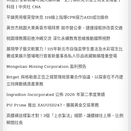
科技 | 中央社 CNA
平鎮男用餐突發休克 119線上指導CPR接力AED成功搶命
黃世杰桃園大業黃昏市場拜票 拋市營公車、捷運接駁拚改善交通
桃園環教團前進沖繩交流 深化永續教育思維推動國際視野
展現學子藝文軟實力！115年新北市自強盃學生書法及水彩寫生比
賽成果展示暨埔墘行曾憲新董事長私人珍品收藏聯展隆重登場
Mongolian Mining Corporation 盈利預告
Bitget 與格勒普正念之城管理局簽署合作協議，以探索在不丹建
立持牌數碼資產業務
Ingredion Incorporated 公佈 2026 年第二季度業績
PU Prime 推出 XAUUSD247，擴展黃金交易業務
高腰褲這樣紮才對！3個「上衣紮法」細節，讓腰線往上移、比例
瞬間拉長