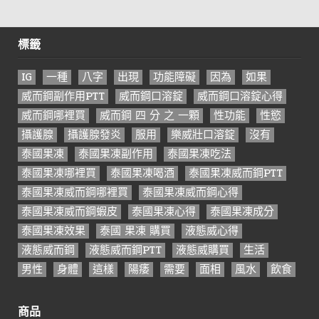
標籤
IG
一種
八字
出現
功能障礙
因為
如果
威而鋼副作用PTT
威而鋼口溶錠
威而鋼口溶錠心得
威而鋼哪裡買
威而鋼 四 分 之 一顆
性功能
性慾
攝護腺
攝護腺發炎
服用
樂威壯口溶錠
沒有
泰國果凍
泰國果凍副作用
泰國果凍吃法
泰國果凍哪裡買
泰國果凍喝酒
泰國果凍威而鋼PTT
泰國果凍威而鋼哪裡買
泰國果凍威而鋼心得
泰國果凍威而鋼蝦皮
泰國果凍心得
泰國果凍成分
泰國果凍效果
泰國 果凍 購買
液態威心得
液態威而鋼
液態威而鋼PTT
液態威購買
生活
男性
身體
這樣
陽痿
需要
面相
風水
飲食
商品