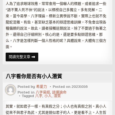
人為了追求眼球效應，常常會用一個嚇人的標題，或者追求一些
“語不驚人死不休”的說法，以標榜自己多獨立，多有見解。二
來，當今易學、八字理論，標新立異學說不斷，實際上也就不免
龍蛇混雜。有些，甚至缺乏基本的辯證思維訓練，不免會出現各
種偏頗的說法。故此，讀者接觸這類說法，除了不要過于執著之
外，還得自己仔細辨別。核心的是，還是要多點辯證思維。那
么，八字是怎樣判斷一個人性格的呢？具體說來，大體有三個方
面。
怎
閱讀完整文章
樣
由
八
字
看
八字看你是否有小人潛質
一
個
人
Posted by
希愛力
Posted on
20231016
的
Posted in
八字易經
,
談運論命
性
Tagged
八字
,
小人
,
潛質
格
和
能
其實，就如君子一樣，有真假之分；小人也有真假之別。真小人
力
從來不與君子為武，尤其是貌似君子的人，更是看不上。人生哲