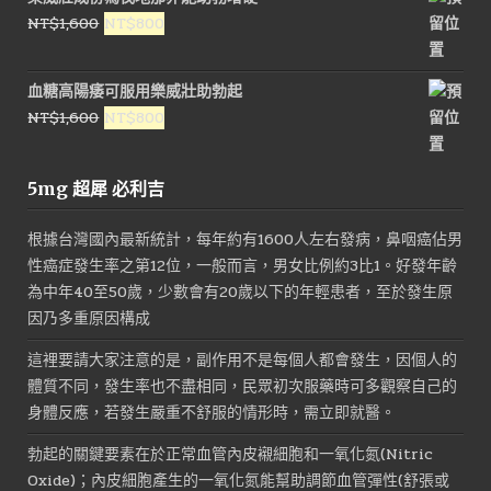
原
目
NT$
1,600
NT$
800
始
前
價
價
血糖高陽痿可服用樂威壯助勃起
格：
格：
原
目
NT$
1,600
NT$
800
NT$1,600。
NT$800。
始
前
價
價
5mg 超犀 必利吉
格：
格：
NT$1,600。
NT$800。
根據台灣國內最新統計，每年約有1600人左右發病，鼻咽癌佔男
性癌症發生率之第12位，一般而言，男女比例約3比1。好發年齡
為中年40至50歲，少數會有20歲以下的年輕患者，至於發生原
因乃多重原因構成
這裡要請大家注意的是，副作用不是每個人都會發生，因個人的
體質不同，發生率也不盡相同，民眾初次服藥時可多觀察自己的
身體反應，若發生嚴重不舒服的情形時，需立即就醫。
勃起的關鍵要素在於正常血管內皮襯細胞和一氧化氮(Nitric
Oxide)；內皮細胞產生的一氧化氮能幫助調節血管彈性(舒張或