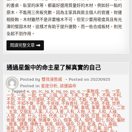
的書桌、臥室的床等，都最好選用質量好的木材，例如好一點的
原木，不能用三夾板充數，因為主家具與房主個人的官運、財運
相掛鉤，木材雖然不是非要檜木不可，但至少要用密度高且有光
澤的堅固木材，這樣才有助于提升運勢，而一些合成板材，則完
全起不到作用。
在
閱讀完整文章
家
中
擺
放
木
通過星盤中的命主星了解真實的自己
質
家
具
Posted by
雙效液態威
Posted on
20230925
有
Posted in
星座分析
,
談運論命
哪
些
Tagged
e
,
go
,
ic
,
ig
,
k
,
ng
,
oo
,
ps
,
q
,
一事無成
,
一些
,
一宮
,
風
一生
,
一般
,
一起
,
七宮
,
三個
,
三宮
,
下來
,
下會
,
不下
,
不再
,
不利
,
水
不到
,
不可
,
不可或缺
,
不同
,
不喜
,
不好
,
不斷
,
不會
,
不滿
,
不熟
,
講
不知
,
不知不覺
,
不能
,
不見得
,
不負責任
,
不起
,
不過
,
不錯
,
世界
,
究
中有
,
主動
,
主星
,
主管
,
主義
,
九宮
,
了解
,
事情
,
事業
,
事業心
,
二宮
,
五宮
,
交朋友
,
人事
,
人心
,
人會
,
人有
,
人物
,
人生
,
人知
,
人緣
,
人間
,
人際
,
什么
,
付出
,
代表
,
以下
,
以及
,
伴侶
,
位置
,
何事
,
作為
,
依據
,
保健
,
保護
,
保護傘
,
信心
,
個事
,
個人
,
個性
,
個行
,
假如
,
偏財
,
做事
,
健康
,
傳教士
,
傷害
,
傾向
,
儲存
,
兄弟
,
充滿
,
內心
,
兩個
,
兩性
,
兩性生活
,
八宮
,
公司
,
六宮
,
冥王
,
冥王星
,
凡事
,
出門
,