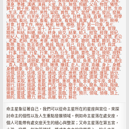
液態威而鋼
,
液態威而鋼ptt
,
液態威購買
,
液體
,
深入
,
清秀
,
渴望
,
渾身
,
準確
,
溝通
,
演員
,
火星
,
為主
,
無情
,
照顧
,
父母
,
物質
,
犧牲
,
獅子
,
獅子座
,
獨特
,
現代
,
現實
,
現象
,
理學
,
理念
,
環境
,
甘愿
,
生命
,
生活
,
產生
,
由於
,
男性
,
留給
,
異性
,
當下
,
當然
,
療法
,
發出
,
發展
,
發現
,
白羊
,
白羊座
,
的話
,
的頭
,
盤中
,
目標
,
直接
,
直覺
,
相位
,
相學
,
相關
,
看出
,
看法
,
看看
,
看起來
,
看電視
,
真實
,
真正
,
眼光
,
眼神
,
社會
,
社會工作
,
神秘
,
秘密
,
秘書
,
積極
,
競爭
,
第一印象
,
第七
,
第九
,
第八
,
第六
,
第十
,
第十一
,
第十二
,
筆記
,
策略
,
管束
,
管理
,
精神
,
糾結
,
糾纏
,
細心
,
終身
,
結交
,
結果
,
給人
,
經常
,
經理
,
經紀
,
經紀人
,
經驗
,
緩慢
,
總是
,
總統
,
缺乏
,
缺少
,
美的
,
義務
,
習慣
,
老公
,
老婆
,
老師
,
老板
,
考慮
,
考驗
,
而來
,
聚會
,
聰明
,
職業
,
聽到
,
能力
,
能帶
,
能治
,
能言善道
,
脆弱
,
臨床
,
自己
,
自我
,
自有
,
自然
,
與其
,
興趣
,
舊物
,
舒服
,
花樣
,
萬里
,
落入
,
藝術
,
藥效
,
處女
,
處女座
,
處處
,
行事
,
行動
,
行星
,
行業
,
行為
,
衍生
,
裝飾
,
要性
,
要注
,
規矩
,
視野
,
親近
,
觀念
,
角色
,
解決
,
解決問題
,
計畫
,
訓練
,
記憶
,
記憶力
,
認真
,
認識
,
語言
,
談戀愛
,
警察
,
議員
,
護士
,
象征
,
負責
,
財富
,
財運
,
責任
,
貴人
,
貴賤
,
資助
,
資訊
,
賭博
,
賺錢
,
走人
,
起來
,
距離
,
身上
,
身體
,
身體健康
,
辛苦
,
辦公
,
辦公室
,
迅速
,
逃避
,
逃離
,
透過
,
透露
,
逐漸
,
這個
,
這是
,
這樣
,
這里
,
通過
,
造成
,
進修
,
遇到
,
運勢
,
運氣
,
過分
,
過度
,
過於
,
過程
,
達到
,
達成
,
適合
,
適應
,
適當
,
選擇
,
還有
,
那些
,
醫師
,
采取
,
重情
,
重要
,
重要性
,
重視
,
重點
,
金星
,
金牛座
,
金錢
,
銀行
,
錢財
,
錯誤
,
長期
,
門在
,
開端
,
關于
,
關心
,
關系
,
階段
,
階級
,
隨和
,
隨時
,
隱藏
,
集體
,
雖然
,
雙子
,
雙子座
,
雙魚座
,
難以
,
電視
,
需要
,
靈感
,
靈魂
,
非議
,
面對
,
面臨
,
音樂
,
預示
,
領域
,
領導
,
頭上
,
類的
,
風情
,
體力
,
體征
,
高層
,
魅力
,
鮮花
命主星象征著自己，我們可以從命主星所在的星座與宮位，來探
討命主的個性以及人生重點發展領域。例如命主星落在處女座，
個人可能帶有處女座天生的細心與整潔；又命主星落在第五宮，