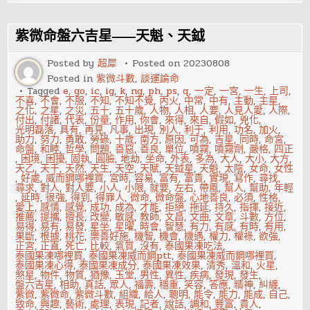
神
煞
解
析
紫微命盤六吉星——天魁、天鉞
——
卷
舌
Posted by
超犀
Posted on
20230808
Posted in
紫微斗數
,
談運論命
Tagged
e
,
go
,
ic
,
ig
,
k
,
ng
,
ph
,
ps
,
q
,
一定
,
一宮
,
一生
,
上司
,
不喜
,
不會
,
不服
,
不知
,
不知不覺
,
丙火
,
中常
,
中有
,
主動
,
主星
,
之化
,
之星
,
之災
,
五十
,
五十歲
,
人物
,
人相
,
人要
,
人見人愛
,
人際
,
付出
,
付諸
,
代表
,
份量
,
作用
,
你會
,
來得
,
來自
,
假如
,
兇化
,
光明磊落
,
具有
,
再見
,
凡事
,
出現
,
別人
,
利于
,
利用
,
功名
,
加火
,
助力
,
努力
,
勇敢
,
勞碌
,
十歲
,
南方
,
原因
,
可為
,
吉星
,
同時
,
命宮
,
命盤
,
和睦
,
哲學
,
問題
,
善惡
,
善良
,
單位
,
噴霧
,
噴霧劑
,
嚴格
,
四正
,
困境
,
困擾
,
固執
,
圓臉
,
地劫
,
坐命
,
外表
,
多為
,
大人
,
大小
,
大方
,
天乙
,
天干
,
天然
,
天生
,
天空
,
天賦
,
天鉞星
,
天魁
,
太陰
,
女命
,
女性
,
好處
,
威而鋼哪裡買
,
宮時
,
容易
,
富有
,
富貴
,
實現
,
寫作
,
尋找
,
尋求
,
對人
,
對人要
,
小人
,
小限
,
就要
,
左右
,
帶風
,
幫人
,
幫助
,
年輕
,
延時
,
很強
,
得到
,
得罪人
,
微命
,
微命盤
,
心地善良
,
必須
,
性格
,
愛上
,
感情
,
感覺
,
成功
,
成為
,
才能
,
拒絕
,
拖延
,
持久
,
指揮
,
接近
,
推薦
,
提攜
,
擅長
,
改變
,
敏感
,
教師
,
文昌
,
文曲
,
文章
,
斗數
,
方位
,
易得
,
易有
,
易發
,
星坐
,
星曜
,
時會
,
智慧
,
有力
,
有感
,
有時
,
有用
,
果斷
,
根據
,
桃花
,
樂善好施
,
機智
,
機會
,
機遇
,
權力
,
權祿
,
欲強
,
正宮
,
正直
,
死亡
,
比較
,
氣質
,
沒有
,
泰國果凍吃法
,
泰國果凍哪裡買
,
泰國果凍威而鋼ptt
,
泰國果凍威而鋼哪裡買
,
泰國果凍心得
,
泰國果凍成分
,
泰國果凍效果
,
清秀
,
溫和
,
火星
,
煞星
,
物件
,
物質
,
猶豫
,
玉堂
,
男性
,
異性
,
疾病
,
發現
,
發生
,
盤六吉星
,
相助
,
真話
,
眾人
,
福壽
,
穩重
,
笑容
,
答應
,
精神
,
糾纏
,
紫微
,
紫微命
,
紫微斗數
,
組織
,
給人
,
聰明
,
能令
,
能力
,
能成
,
自己
,
致命
,
興趣
,
藝術
,
處理
,
表現
,
記者
,
說話
,
調和
,
豐富
,
貴人
,