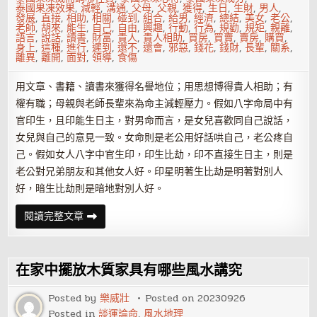
泰國果凍效果
,
減輕
,
溝通
,
父母
,
父親
,
獲得
,
生日
,
生財
,
男人
,
發展
,
直接
,
相助
,
相關
,
碰到
,
組合
,
給男
,
經濟
,
總結
,
美女
,
老公
,
老師
,
胡來
,
能生
,
自己
,
自由
,
興趣
,
行動
,
行為
,
規勸
,
規矩
,
親離
,
語言
,
說話
,
讀書
,
財富
,
貴人
,
貴人相助
,
買房
,
買賣
,
賣房
,
購買
,
身上
,
這種
,
進行
,
遲到
,
還不
,
還會
,
邪惡
,
錢花
,
錢財
,
長輩
,
關系
,
離異
,
離開
,
面對
,
領導
,
食傷
用文章、書籍、讀書來獲得名譽地位；用思想博得貴人相助；有
權有職；母親與老師長輩來為命主減輕壓力。假如八字命局中有
官印生，且印能生日主，對男命而言，是女兒喜歡同自己說話，
女兒與自己的意見一致。女命則是老公用好話哄自己，老公疼自
己。假如女人八字中官生印，印生比劫，印不直接生日主，則是
老公對兄弟朋友和其他女人好。印星明著生比劫是明著對別人
好，暗生比劫則是暗地對別人好。
八
閱讀完整文章
字
中
的
十
神
在家中擺放木質家具有哪些風水講究
組
合
Posted by
樂威壯
Posted on
20230926
Posted in
談運論命
,
風水地理