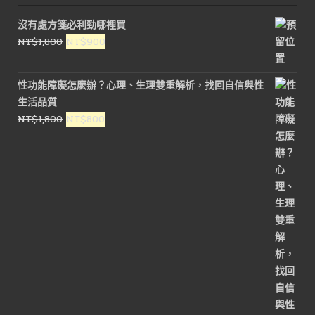
沒有處方箋必利勁哪裡買
原
目
NT$
1,800
NT$
900
始
前
價
價
性功能障礙怎麼辦？心理、生理雙重解析，找回自信與性
格：
格：
生活品質
NT$1,800。
NT$900。
原
目
NT$
1,800
NT$
800
始
前
價
價
格：
格：
NT$1,800。
NT$800。