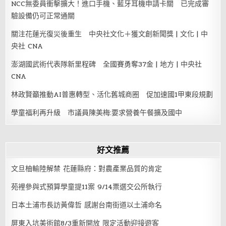
NCC無委員衝擊擴大！進口手機、藍牙耳機申請卡關 已完成審
驗設備仍可正常通關
關注花蓮光復災後重生 中央社文化＋獲文創新聞獎 | 文化 | 中
央社 CNA
澎湖國武術代表隊新里程碑 全國賽勇奪37金 | 地方 | 中央社
CNA
林政賢籲推動AI普惠轉型、活化舊城商圈 促加速國1甲東段規劃
學童福利再升級 市議員陳美梅:要求營養午餐擴及國中
好文推薦
文旦柚輸陸解禁 花蓮縣府：對農產業品質的肯定
苑裡參與式預算學童提11案 9/14票選交公所執行
日本土浦市長訪黃偉哲 感謝台南街道以土浦命名
屏東入坑美術館8/3重新開放 限定活動迎接遊客