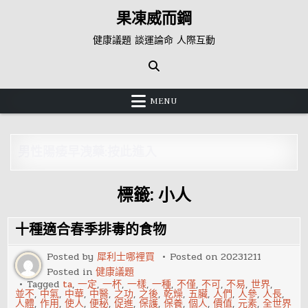
Skip
果凍威而鋼
to
content
健康議題 談運論命 人際互動
MENU
男性陽痿早洩藥:按此進入
標籤:
小人
十種適合春季排毒的食物
Posted by
犀利士哪裡買
Posted on
20231211
Posted in
健康議題
Tagged
ta
,
一定
,
一杯
,
一樣
,
一種
,
不僅
,
不可
,
不易
,
世界
,
並不
,
中氣
,
中華
,
中醫
,
之功
,
之後
,
乾燥
,
五臟
,
人們
,
人參
,
人長
,
人體
,
作用
,
使人
,
便秘
,
促進
,
保護
,
保養
,
個人
,
價值
,
元素
,
全世界