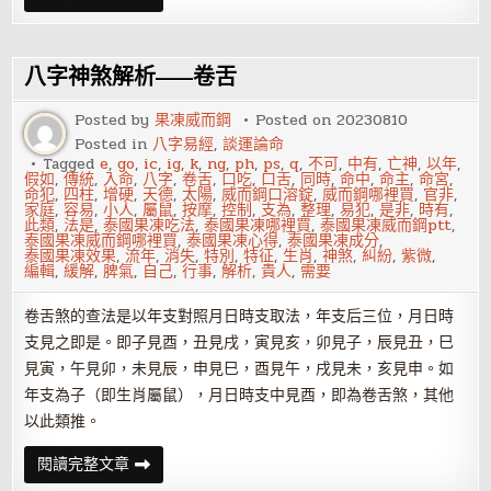
何
有
些
人
容
八字神煞解析——卷舌
易
招
小
Posted by
果凍威而鋼
Posted on
20230810
人
Posted in
八字易經
,
談運論命
惦
記
Tagged
e
,
go
,
ic
,
ig
,
k
,
ng
,
ph
,
ps
,
q
,
不可
,
中有
,
亡神
,
以年
,
假如
,
傳統
,
入命
,
八字
,
卷舌
,
口吃
,
口舌
,
同時
,
命中
,
命主
,
命宮
,
命犯
,
四柱
,
增硬
,
天德
,
太陽
,
威而鋼口溶錠
,
威而鋼哪裡買
,
官非
,
家庭
,
容易
,
小人
,
屬鼠
,
按摩
,
控制
,
支為
,
整理
,
易犯
,
是非
,
時有
,
此類
,
法是
,
泰國果凍吃法
,
泰國果凍哪裡買
,
泰國果凍威而鋼ptt
,
泰國果凍威而鋼哪裡買
,
泰國果凍心得
,
泰國果凍成分
,
泰國果凍效果
,
流年
,
消失
,
特別
,
特征
,
生肖
,
神煞
,
糾紛
,
紫微
,
編輯
,
緩解
,
脾氣
,
自己
,
行事
,
解析
,
貴人
,
需要
卷舌煞的查法是以年支對照月日時支取法，年支后三位，月日時
支見之即是。即子見酉，丑見戌，寅見亥，卯見子，辰見丑，巳
見寅，午見卯，未見辰，申見巳，酉見午，戌見未，亥見申。如
年支為子（即生肖屬鼠），月日時支中見酉，即為卷舌煞，其他
以此類推。
八
閱讀完整文章
字