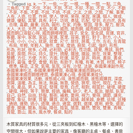
Tagged
ig
,
k
,
一下
,
一些
,
一定
,
一樣
,
一種
,
一間
,
一點
,
三角
,
三角形
,
下垂
,
不住
,
不利
,
不到
,
不可
,
不好
,
不如
,
不宜
,
不少
,
不斷
,
不是
,
不能
,
不要
,
不說
,
不過
,
不達
,
之法
,
之道
,
之間
,
了解
,
事業
,
人有
,
人造
,
位置
,
作用
,
使人
,
使用
,
來得
,
來說
,
來講
,
個人
,
做成
,
健康
,
優點
,
其實
,
具有
,
利于
,
功效
,
勇猛
,
匹配
,
受到
,
右白虎
,
各有
,
合理
,
喜歡
,
嚴重
,
因為
,
圓形
,
在家
,
均衡
,
堅固
,
增多
,
壓力
,
壓頂
,
大人
,
大忌
,
天然
,
太低
,
如果
,
威而
,
威而鋼
,
威而鋼口溶錠
,
威而鋼口溶錠心得
,
威而鋼哪裡買
,
孩子
,
安全
,
安全感
,
官運
,
官非
,
客廳
,
家中
,
家居
,
家庭
,
家運
,
家里
,
容易
,
實在
,
對于
,
對方
,
小人
,
小孩
,
小小
,
小心
,
就是
,
就會
,
尺寸
,
居住
,
屏風
,
工作
,
左右
,
左青龍
,
布局
,
年輕
,
年輕人
,
幾件
,
度來
,
度過
,
廚房
,
引起
,
強的
,
形態
,
形為
,
形狀
,
很多
,
心理
,
必利勁
,
必利吉
,
性功能
,
感覺
,
應該
,
我們
,
房屋
,
房間
,
所以
,
持久
,
提升
,
擠壓
,
擺放
,
擺設
,
放在
,
效果
,
整理
,
整體
,
方位
,
方便
,
方形
,
方面
,
旺運
,
易受
,
是非
,
時尚
,
書房
,
書桌
,
最好
,
最強
,
會受
,
會變
,
有助
,
有助于
,
有種
,
有著
,
木質
,
材質
,
椅子
,
標準
,
橫梁
,
正常
,
氣場
,
氣氛
,
沒有
,
沙發
,
法是
,
泰國果凍副作用
,
泰國果凍吃法
,
泰國果凍哪裡買
,
泰國果凍威而鋼ptt
,
泰國果凍威而鋼哪裡買
,
泰國果凍心得
,
泰國果凍成分
,
泰國果凍效果
,
活動
,
液態威心得
,
液態威而鋼
,
液態威購買
,
深度
,
測算
,
溫暖
,
為主
,
無法
,
無論
,
無靠
,
營造
,
狹窄
,
現代
,
現在
,
生命
,
生長
,
產品
,
男人
,
當成
,
發揮
,
發育
,
白虎
,
相對
,
相當於
,
破壞
,
硬度
,
硬撐
,
神經
,
等于
,
簡單
,
經過
,
編輯
,
缺少
,
老人
,
能治
,
腿部
,
臥室
,
自己
,
自然
,
自由
,
舒服
,
藝術
,
補救
,
要用
,
視力
,
覺得
,
調節
,
講究
,
變得
,
象征
,
財運
,
質量
,
購買
,
起來
,
超級
,
越來越
,
身體
,
這樣
,
這種
,
通過
,
運勢
,
過小
,
道理
,
適合
,
適當
,
選對
,
選擇
,
選用
,
避免
,
還是
,
還會
,
開運
,
關系
,
阻礙
,
降低
,
陰氣
,
隨意
,
雖然
,
雙效
,
雙重
,
青睞
,
青龍
,
靠山
,
風水
,
風水學
,
餐桌
,
點的
木質家具的材質很多元，從三夾板到紅檜木、黑檜木等，選擇的
空間很大，但如果說是主要的家具，像客廳的主桌、餐桌、書房