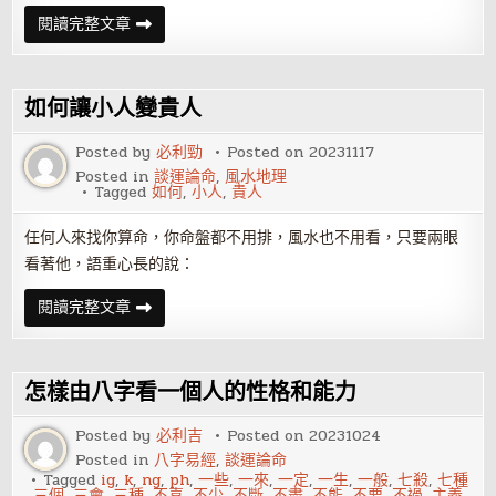
十
閱讀完整文章
種
適
合
春
季
如何讓小人變貴人
排
毒
的
Posted by
必利勁
Posted on
20231117
食
Posted in
談運論命
,
風水地理
物
Tagged
如何
,
小人
,
貴人
任何人來找你算命，你命盤都不用排，風水也不用看，只要兩眼
看著他，語重心長的說：
如
閱讀完整文章
何
讓
小
人
變
怎樣由八字看一個人的性格和能力
貴
人
Posted by
必利吉
Posted on
20231024
Posted in
八字易經
,
談運論命
Tagged
ig
,
k
,
ng
,
ph
,
一些
,
一來
,
一定
,
一生
,
一般
,
七殺
,
七種
,
三個
,
三會
,
三種
,
不喜
,
不少
,
不斷
,
不盡
,
不能
,
不要
,
不過
,
主義
,