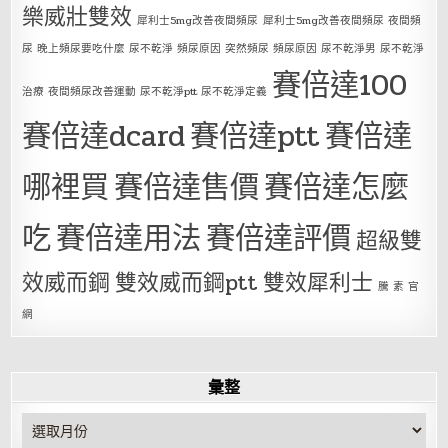
樂威壯雙效
犀利士5mg改善夜間頻尿
犀利士5mg改善夜間頻尿 夜間頻
尿 晚上頻尿要吃什麼 尿不乾淨 頻尿原因 突然頻尿 頻尿原因 尿不乾淨男 尿不乾淨
賽倍達100
治療 夜間頻尿改善運動 尿不乾淨ptt 尿不乾淨定義
賽倍達dcard
賽倍達ptt
賽倍達
哪裡買
賽倍達售價
賽倍達怎麼
吃
賽倍達用法
賽倍達評價
超級雙
效威而鋼
雙效威而鋼ptt
雙效犀利士
騰 素 官
網
彙整
彙
整