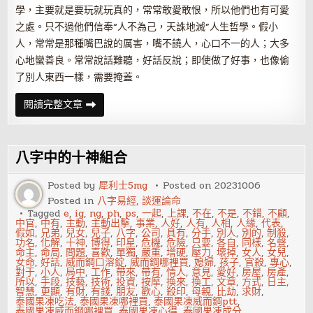
學，主要就是要玩就玩真的，常常敢愛敢恨，所以他們也有可愛
之處。只不過他們信奉“人不為己，天誅地滅”人生哲學。假小
人，常常是那種嘴巴說的厲害，嘴不饒人，心口不一的人；大多
心地蠻善良。常常說話難聽，好話反說；即使做了好事，也像偷
了別人東西一樣，需要掩蓋。
八
閱讀完整文章
字
看
你
是
否
八字中的十神組合
有
小
人
Posted by
犀利士5mg
Posted on
20231006
潛
Posted in
八字易經
,
談運論命
質
Tagged
e
,
ig
,
ng
,
ph
,
ps
,
一起
,
上課
,
不在
,
不是
,
不錯
,
不顧
,
中官
,
中有
,
主動
,
主動出擊
,
事業
,
人好
,
人有
,
人相
,
人緣
,
代表
,
假如
,
兄弟
,
兒女
,
兒子
,
八字
,
公司
,
具有
,
分手
,
別人
,
別的
,
制殺
,
功名
,
化解
,
十神
,
博得
,
印星
,
危機
,
危險
,
只要
,
各自
,
同樣
,
名聲
,
命主
,
命局
,
問題
,
喜歡
,
單獨
,
嚴重
,
增硬
,
壓力
,
壞掉
,
女人
,
女兒
,
女命
,
好話
,
威而鋼口溶錠
,
威而鋼哪裡買
,
媳婦
,
孩子
,
官殺
,
專心
,
對于
,
小人
,
局中
,
工作
,
帶來
,
帶有
,
情人
,
意見
,
愛好
,
房屋
,
房產
,
所以
,
手段
,
技藝
,
技術
,
投資
,
按摩
,
換來
,
換工
,
文章
,
方式
,
日主
,
智慧
,
更顯
,
有財
,
有錢
,
朋友
,
歡心
,
殺印
,
母親
,
比劫
,
求財
,
泰國果凍吃法
,
泰國果凍哪裡買
,
泰國果凍威而鋼ptt
,
泰國果凍威而鋼哪裡買
,
泰國果凍心得
,
泰國果凍成分
,