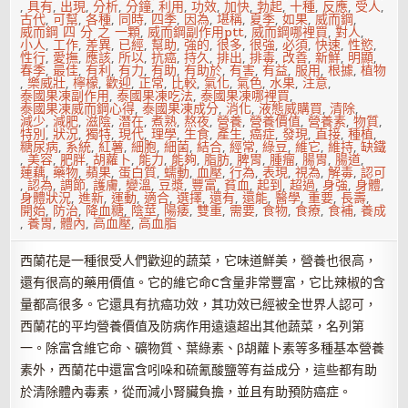
,
具有
,
出現
,
分析
,
分鐘
,
利用
,
功效
,
加快
,
勃起
,
十種
,
反應
,
受人
,
古代
,
可幫
,
各種
,
同時
,
四季
,
因為
,
堪稱
,
夏季
,
如果
,
威而鋼
,
威而鋼 四 分 之 一顆
,
威而鋼副作用ptt
,
威而鋼哪裡買
,
對人
,
小人
,
工作
,
差異
,
已經
,
幫助
,
強的
,
很多
,
很強
,
必須
,
快速
,
性慾
,
性行
,
愛撫
,
應該
,
所以
,
抗癌
,
持久
,
排出
,
排毒
,
改善
,
新鮮
,
明顯
,
春季
,
最佳
,
有利
,
有力
,
有助
,
有助於
,
有害
,
有益
,
服用
,
根據
,
植物
,
樂威壯
,
檸檬
,
歡迎
,
正常
,
比較
,
氣化
,
氣色
,
水果
,
注意
,
泰國果凍副作用
,
泰國果凍吃法
,
泰國果凍哪裡買
,
泰國果凍威而鋼心得
,
泰國果凍成分
,
消化
,
液態威購買
,
清除
,
減少
,
減肥
,
滋陰
,
潛在
,
煮熟
,
熬夜
,
營養
,
營養價值
,
營養素
,
物質
,
特別
,
狀況
,
獨特
,
現代
,
理學
,
生食
,
產生
,
癌症
,
發現
,
直接
,
種植
,
糖尿病
,
系統
,
紅薯
,
細胞
,
細菌
,
結合
,
經常
,
綠豆
,
維它
,
維持
,
缺鐵
,
美容
,
肥胖
,
胡蘿卜
,
能力
,
能夠
,
脂肪
,
脾胃
,
腫瘤
,
腸胃
,
腸道
,
蓮藕
,
藥物
,
蘋果
,
蛋白質
,
蠕動
,
血壓
,
行為
,
表現
,
視為
,
解毒
,
認可
,
認為
,
調節
,
護膚
,
變溫
,
豆漿
,
豐富
,
貧血
,
起到
,
超過
,
身強
,
身體
,
身體狀況
,
進新
,
運動
,
適合
,
選擇
,
還有
,
還能
,
醫學
,
重要
,
長壽
,
開始
,
防治
,
降血糖
,
陰莖
,
陽痿
,
雙重
,
需要
,
食物
,
食療
,
食補
,
養成
,
養胃
,
體內
,
高血壓
,
高血脂
西蘭花是一種很受人們歡迎的蔬菜，它味道鮮美，營養也很高，
還有很高的藥用價值。它的維它命C含量非常豐富，它比辣椒的含
量都高很多。它還具有抗癌功效，其功效已經被全世界人認可，
西蘭花的平均營養價值及防病作用遠遠超出其他蔬菜，名列第
一。除富含維它命、礦物質、葉綠素、β胡蘿卜素等多種基本營養
素外，西蘭花中還富含吲哚和硫氰酸鹽等有益成分，這些都有助
於清除體內毒素，從而減小腎臟負擔，並且有助預防癌症。