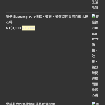
賽倍達200mg PTT價格、效果、藥效時間與威而鋼比較
心得
原
目
NT$
1,800
NT$
900
始
前
價
價
格：
格：
NT$1,800。
NT$900。
樂威壯成份為伐地那非能助勃增硬