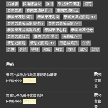
攝護腺
攝護腺發炎
服用
樂威壯口溶錠
沒有
泰國果凍
泰國果凍副作用
泰國果凍吃法
泰國果凍哪裡買
泰國果凍喝酒
泰國果凍威而鋼PTT
泰國果凍威而鋼哪裡買
泰國果凍威而鋼心得
泰國果凍威而鋼蝦皮
泰國果凍心得
泰國果凍成分
泰國果凍效果
泰國 果凍 購買
液態威心得
液態威而鋼
液態威而鋼PTT
液態威購買
生活
男性
身體
這樣
陽痿
需要
面相
風水
飲食
商品
樂威壯成份為伐地那非能助勃增硬
原
目
NT$
1,600
NT$
800
始
前
價
價
樂威壯學名藥便宜效果好
格：
格：
原
目
NT$
1,500
NT$
800
NT$1,600。
NT$800。
始
前