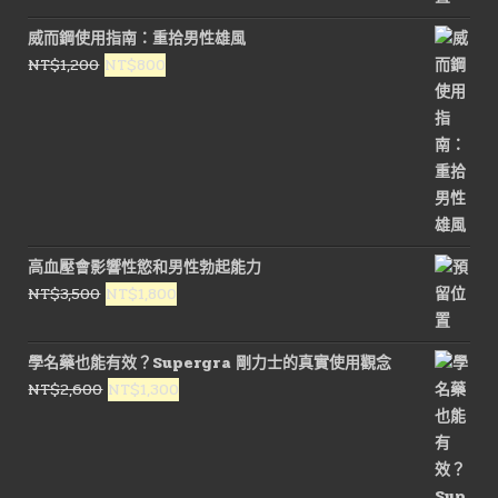
價
價
威而鋼使用指南：重拾男性雄風
格：
格：
原
目
NT$
1,200
NT$
800
NT$1,500。
NT$800。
始
前
價
價
格：
格：
NT$1,200。
NT$800。
高血壓會影響性慾和男性勃起能力
原
目
NT$
3,500
NT$
1,800
始
前
價
價
學名藥也能有效？Supergra 剛力士的真實使用觀念
格：
格：
原
目
NT$
2,600
NT$
1,300
NT$3,500。
NT$1,800。
始
前
價
價
格：
格：
NT$2,600。
NT$1,300。