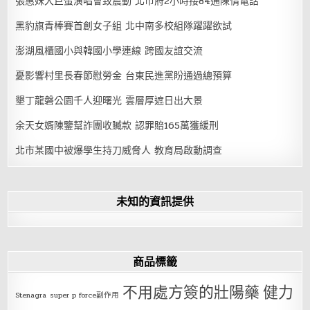
張惠妹大巨蛋演唱會致震動 北市府2小時接84通陳情電話
黑豹旗青棒賽首創女子組 北中南多校組隊躍躍欲試
澎湖風櫃國小與韓國小學連線 跨國友誼交流
憂影響村里長春節慰勞金 台東民進黨盼通過總預算
墾丁龍磐公園千人迎曙光 雲層厚遮日出大景
余天女婿陳鑒幫詐團收贓款 認罪賠165萬獲緩刑
北市某國中被爆學生持刀威脅人 教育局啟動調查
未知的資訊提供
商品標籤
不用處方簽的壯陽藥
健力
Stenagra
super p force副作用