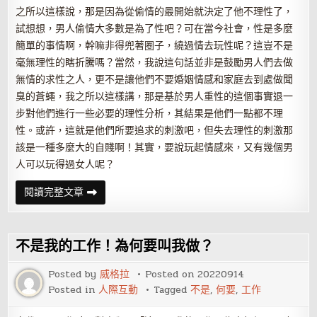
之所以這樣說，那是因為從偷情的最開始就決定了他不理性了，
試想想，男人偷情大多數是為了性吧？可在當今社會，性是多麼
簡單的事情啊，幹嘛非得兜著圈子，繞過情去玩性呢？這豈不是
毫無理性的瞎折騰嗎？當然，我說這句話並非是鼓勵男人們去做
無情的求性之人，更不是讓他們不要婚姻情感和家庭去到處做聞
臭的蒼蠅，我之所以這樣講，那是基於男人重性的這個事實退一
步對他們進行一些必要的理性分析，其結果是他們一點都不理
性。或許，這就是他們所要追求的刺激吧，但失去理性的刺激那
該是一種多麼大的自賤啊！其實，要說玩起情感來，又有幾個男
人可以玩得過女人呢？
男
閱讀完整文章
人
為
何
要
偷
不是我的工作！為何要叫我做？
情？
Posted by
威格拉
Posted on
20220914
Posted in
人際互動
Tagged
不是
,
何要
,
工作