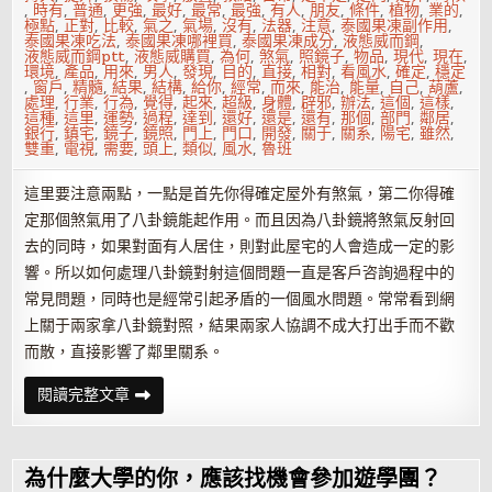
,
時有
,
普通
,
更強
,
最好
,
最常
,
最強
,
有人
,
朋友
,
條件
,
植物
,
業的
,
極點
,
正對
,
比較
,
氣之
,
氣場
,
沒有
,
法器
,
注意
,
泰國果凍副作用
,
泰國果凍吃法
,
泰國果凍哪裡買
,
泰國果凍成分
,
液態威而鋼
,
液態威而鋼ptt
,
液態威購買
,
為何
,
煞氣
,
照鏡子
,
物品
,
現代
,
現在
,
環境
,
產品
,
用來
,
男人
,
發現
,
目的
,
直接
,
相對
,
看風水
,
確定
,
穩定
,
窗戶
,
精髓
,
結果
,
結構
,
給你
,
經常
,
而來
,
能治
,
能量
,
自己
,
葫蘆
,
處理
,
行業
,
行為
,
覺得
,
起來
,
超級
,
身體
,
辟邪
,
辦法
,
這個
,
這樣
,
這種
,
這里
,
運勢
,
過程
,
達到
,
還好
,
還是
,
還有
,
那個
,
部門
,
鄰居
,
銀行
,
鎮宅
,
鏡子
,
鏡照
,
門上
,
門口
,
開發
,
關于
,
關系
,
陽宅
,
雖然
,
雙重
,
電視
,
需要
,
頭上
,
類似
,
風水
,
魯班
這里要注意兩點，一點是首先你得確定屋外有煞氣，第二你得確
定那個煞氣用了八卦鏡能起作用。而且因為八卦鏡將煞氣反射回
去的同時，如果對面有人居住，則對此屋宅的人會造成一定的影
響。所以如何處理八卦鏡對射這個問題一直是客戶咨詢過程中的
常見問題，同時也是經常引起矛盾的一個風水問題。常常看到網
上關于兩家拿八卦鏡對照，結果兩家人協調不成大打出手而不歡
而散，直接影響了鄰里關系。
鄰
閱讀完整文章
居
門
上
有
八
為什麼大學的你，應該找機會參加遊學團？
卦