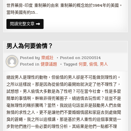
世界藥房-印度 重制藥的由來 重制藥的概念始於1984年的美國。
當時美國有約15…
世
閱讀完整文章
界
藥
房-
印
度
男人為何要偷情？
Posted by
樂威壯
Posted on
20200514
Posted in
健康議題
Tagged
何要
,
偷情
,
男人
總說男人是理性的動物，但偷情的男人卻是不可能做到理性的。
之所以這樣說，那是因為從偷情的最開始就決定了他不理性了，
試想想，男人偷情大多數是為了性吧？可在當今社會，性是多麼
簡單的事情啊，幹嘛非得兜著圈子，繞過情去玩性呢？這豈不是
毫無理性的瞎折騰嗎？當然，我說這句話並非是鼓勵男人們去做
無情的求性之人，更不是讓他們不要婚姻情感和家庭去到處做聞
臭的蒼蠅，我之所以這樣講，那是基於男人重性的這個事實退一
步對他們進行一些必要的理性分析，其結果是他們一點都不理