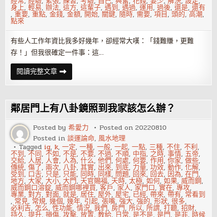
經常
,
經驗
,
緊張
,
練習
,
考驗
,
自己
,
興奮
,
花錢
,
要少
,
解決
,
設定
,
身上
,
輕易
,
辦法
,
這方
,
這輩子
,
遇到
,
遇過
,
運用
,
過後
,
還是
,
還有
,
重要
,
重點
,
金錢
,
金額
,
開始
,
關鍵
,
隨時
,
需要
,
項目
,
頭的
,
高潮
,
點來
有些人工作年資比我多好幾年，卻經常大嘆：「錢難賺，更難
存！」但我很確定一件事：這…
存
閱讀完整文章
錢
絕
招！
把
收
鄰居門上有八卦鏡照到我家該怎么辦？
入
分
配
Posted by
希愛力
Posted on
20220810
到
Posted in
談運論命
,
風水地理
都
不
Tagged
ig
,
k
,
一定
,
一種
,
一般
,
一起
,
一點
,
三種
,
不住
,
不利
,
剩
不到
,
不同
,
不如
,
不是
,
不要
,
不過
,
不順
,
中指
,
之時
,
事情
,
五帝
,
交給
,
人居
,
人會
,
人為
,
什么
,
他們
,
何處
,
何要
,
作用
,
你家
,
做些
,
傳統
,
傷了
,
兩次
,
八卦
,
其實
,
出來
,
到底
,
力量
,
功效
,
動作
,
化解
,
受到
,
口舌
,
只是
,
只能
,
同時
,
同樣
,
問題
,
回來
,
回去
,
因為
,
在門
,
地方
,
大家
,
大小
,
大門
,
天官賜福
,
天時
,
太極
,
如何
,
如果
,
威而鋼
,
威而鋼口溶錠
,
威而鋼哪裡買
,
客戶
,
家人
,
家門口
,
實在
,
專攻
,
專業
,
對方
,
對面
,
就是
,
居住
,
屋外
,
屋宅
,
已經
,
帶來
,
帶有
,
常看到
,
常見
,
常規
,
幾個
,
幾年
,
引起
,
張嘴
,
強大
,
強的
,
形狀
,
很多
,
必利吉
,
怎么
,
性功能
,
情況
,
我們
,
房門
,
所以
,
所謂
,
打聽
,
招財
,
持久
,
提升
,
損傷
,
攻擊
,
放置
,
教給
,
日常
,
是不是
,
是門
,
是非
,
時候