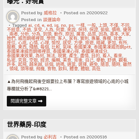
了
曝光：好現實
錢
啊！
Posted by
威格拉
Posted on
20200922
為
何
Posted in
談運論命
要
Tagged
ai
,
cd
,
e
,
ed
,
ig
,
no
,
ps
,
一樣
,
一般
,
上頭
,
不僅
,
不同
,
奉
不經意
,
不過
,
享受
,
人為
,
何要
,
來說
,
保持
,
保證
,
偷偷
,
價格
,
優等
獻？
,
兩者
,
分析
,
分為
,
到頭
,
動作
,
原因
,
厲害
,
品質
,
因為
,
基本
,
大家
,
她們
,
威而鋼哪裡買
,
學問
,
客人
,
家有
,
實則
,
專屬
,
專欄
,
就會
,
座位
,
心底
,
心情
,
心理
,
愉悅
,
感受
,
方便
,
旅遊
,
暗藏
,
更加
,
有所
,
服務
,
東西
,
殘酷
,
每個
,
比較
,
氣味
,
泰國果凍
,
泰國果凍威而鋼ptt
,
泰國果凍威而鋼哪裡買
,
泰國果凍心得
,
泰國果凍成分
,
泰國果凍效果
,
為何
,
無法
,
現實
,
產生
,
盡情
,
目的
,
看人
,
看來
,
私密
,
究竟
,
空姐
,
經濟
,
編輯
,
美食
,
背後
,
自己
,
舉動
,
舒適
,
觀看
,
許多
,
起飛
,
越來越
,
這個
,
過嗎
,
適當
,
選擇
,
避免
,
隨意
,
隨時
,
雖然
,
領域
,
頭等艙
,
飛機
,
食物
,
飲料
,
體會
,
體驗
,
高低
▲為何飛機起飛後空姐要拉上布簾？專寫旅遊領域的心底的小城
專欄就分析了&#8221…
為
閱讀完整文章
何
飛
機
起
飛
世界藥房-印度
後
空
姐
Posted by
必利吉
Posted on
20200516