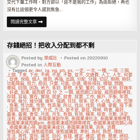
交代下屬工作時，對方卻以「這不是我的工作」為由拒絕，再也
沒有比這個更令人感到焦急…
不
閱讀完整文章
是
我
的
工
作！
存錢絕招！把收入分配到都不剩
為
何
要
Posted by
樂威壯
Posted on
20220910
叫
Posted in
人際互動
我
做？
Tagged
av
,
der
,
ig
,
ng
,
ph
,
ps
,
一定
,
一次
,
一種
,
一項
,
三個
,
上頭
,
下來
,
下去
,
不夠
,
不是
,
不要
,
並不
,
交通費
,
人工
,
人生
,
何要
,
促進
,
保險
,
個人
,
做到
,
再強
,
出路
,
分配
,
分鐘
,
切記
,
剛剛
,
剛好
,
功能障礙
,
努力
,
原因
,
只要
,
可能
,
合適
,
哪些項目
,
哪個
,
問題
,
單純
,
回頭
,
因為
,
地方
,
多好
,
夢想
,
太緊
,
奮的
,
女性
,
女用
,
好幾年
,
好處
,
如果
,
威而鋼 四 分 之 一顆
,
威而鋼口溶錠
,
威而鋼哪裡買
,
存錢
,
容易
,
實在
,
實現
,
就是
,
就會
,
就要
,
工作
,
帳戶
,
平衡
,
年資
,
年過
,
幾分
,
幾分鐘
,
幾年
,
強調
,
往往
,
很多
,
從不
,
心情
,
心態
,
念頭
,
急著
,
性功能
,
性慾
,
性高潮
,
所以
,
找出
,
找到
,
持續
,
掌握
,
接下來
,
提高
,
放在
,
數字
,
方式
,
方法
,
是不是
,
是從
,
時候
,
時會
,
最好
,
最後
,
最需
,
會受
,
月底
,
月生
,
有個
,
有效
,
機率
,
檢查
,
次數
,
決定
,
沒有
,
泰國果凍
,
泰國果凍副作用
,
泰國果凍吃法
,
泰國果凍哪裡買
,
泰國果凍威而鋼ptt
,
泰國果凍威而鋼哪裡買
,
泰國果凍威而鋼心得
,
泰國果凍心得
,
泰國果凍成分
,
泰國果凍效果
,
消失
,
消費
,
液態威心得
,
液態威而鋼
,
液態威購買
,
準則
,
為何
,
熟悉
,
理財
,
生活
,
男性
,
當你
,
痛苦
,
目的
,
省錢
,
確定
,
確認
,
節食
,
簡單
,
絕招
,