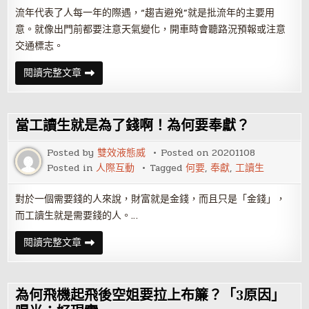
流年代表了人每一年的際遇，“趨吉避兇”就是批流年的主要用
意。就像出門前都要注意天氣變化，開車時會聽路況預報或注意
交通標志。
威
閱讀完整文章
而
鋼
為
何
要
當工讀生就是為了錢啊！為何要奉獻？
空
腹
Posted by
雙效液態威
Posted on
20201108
Posted in
人際互動
Tagged
何要
,
奉獻
,
工讀生
對於一個需要錢的人來說，財富就是金錢，而且只是「金錢」，
而工讀生就是需要錢的人。…
當
閱讀完整文章
工
讀
生
就
是
為何飛機起飛後空姐要拉上布簾？「3原因」
為