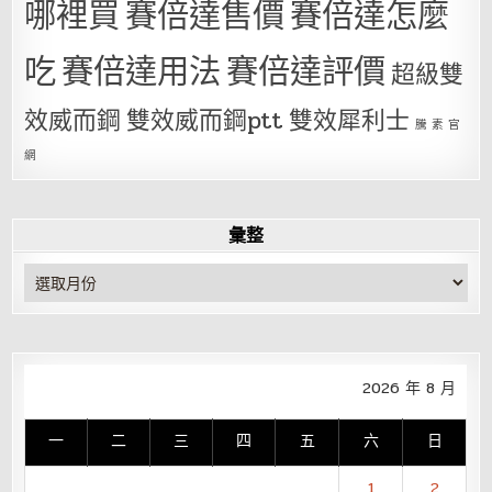
哪裡買
賽倍達售價
賽倍達怎麼
吃
賽倍達用法
賽倍達評價
超級雙
效威而鋼
雙效威而鋼ptt
雙效犀利士
騰 素 官
網
彙整
彙
整
2026 年 8 月
一
二
三
四
五
六
日
1
2