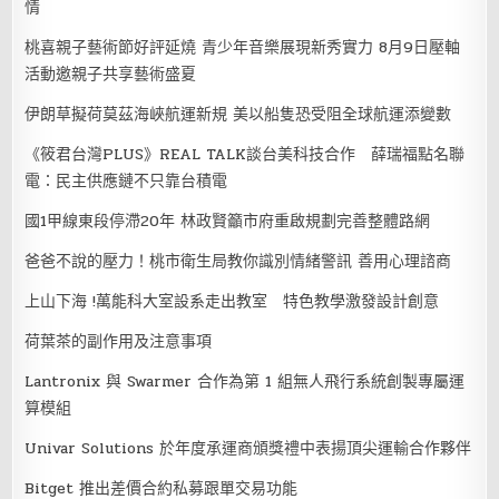
情
桃喜親子藝術節好評延燒 青少年音樂展現新秀實力 8月9日壓軸
活動邀親子共享藝術盛夏
伊朗草擬荷莫茲海峽航運新規 美以船隻恐受阻全球航運添變數
《筱君台灣PLUS》REAL TALK談台美科技合作 薛瑞福點名聯
電：民主供應鏈不只靠台積電
國1甲線東段停滯20年 林政賢籲市府重啟規劃完善整體路網
爸爸不說的壓力！桃市衛生局教你識別情緒警訊 善用心理諮商
上山下海 !萬能科大室設系走出教室 特色教學激發設計創意
荷葉茶的副作用及注意事項
Lantronix 與 Swarmer 合作為第 1 組無人飛行系統創製專屬運
算模組
Univar Solutions 於年度承運商頒獎禮中表揚頂尖運輸合作夥伴
Bitget 推出差價合約私募跟單交易功能