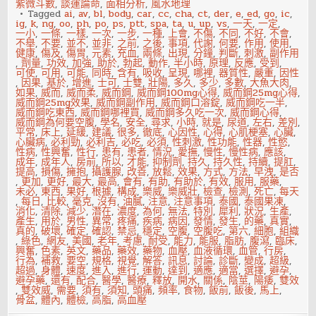
參
紫微斗數
,
談運論命
,
面相分析
,
風水地理
加
Tagged
ai
,
av
,
bl
,
body
,
car
,
cc
,
cha
,
ct
,
der
,
e
,
ed
,
go
,
ic
,
遊
ig
,
k
,
ng
,
oo
,
ph
,
po
,
ps
,
ptt
,
spa
,
ta
,
u
,
up
,
vs
,
一天
,
一定
,
學
一小
,
一條
,
一樣
,
一次
,
一步
,
一種
,
上會
,
不傷
,
不同
,
不好
,
不會
,
團？
不舉
,
不要
,
並不
,
並非
,
之前
,
之後
,
事項
,
代謝
,
何要
,
作用
,
使用
,
健康
,
傷及
,
傷胃
,
元素
,
充血
,
兩條
,
出現
,
分鐘
,
判斷
,
刺激
,
副作用
,
劑量
,
功效
,
加強
,
助於
,
勃起
,
動作
,
半小時
,
原理
,
反應
,
受到
,
可使
,
可用
,
可能
,
同時
,
含有
,
吸收
,
呈現
,
哪裡
,
器質性
,
嚴重
,
因性
,
因果
,
基於
,
增進
,
士可
,
士雙
,
壯陽
,
多久
,
多少
,
多數
,
大魚大肉
,
如果
,
威而
,
威而柔
,
威而鋼
,
威而鋼100mg心得
,
威而鋼25mg心得
,
威而鋼25mg效果
,
威而鋼副作用
,
威而鋼口溶錠
,
威而鋼吃一半
,
威而鋼吃東西
,
威而鋼哪裡買
,
威而鋼多久吃一次
,
威而鋼心得
,
威而鋼為何要空腹
,
學名
,
安全
,
尋求
,
小時
,
就是
,
尿道
,
左右
,
差別
,
平常
,
床上
,
延緩
,
建議
,
很多
,
徹底
,
心因性
,
心得
,
心肌梗塞
,
心臟
,
心臟病
,
必利勁
,
必利吉
,
必吃
,
必須
,
性刺激
,
性功能
,
性器
,
性慾
,
性病
,
性興奮
,
性行
,
患有
,
患者
,
情況
,
愛撫
,
慢性
,
慢性病
,
應該
,
成年
,
成年人
,
房前
,
所以
,
才能
,
抑制劑
,
持久
,
持久性
,
持續
,
提肛
,
提高
,
損傷
,
擁抱
,
攝護腺
,
改善
,
放鬆
,
效果
,
方式
,
方法
,
早洩
,
是否
,
更加
,
更好
,
最大
,
最高
,
會有
,
有助
,
有助於
,
有效
,
服用
,
服藥
,
未必
,
東西
,
果好
,
根據
,
構成
,
樂威
,
樂威壯
,
檢查
,
檢測
,
死亡
,
每天
,
每日
,
比較
,
毫克
,
沒有
,
油膩
,
注意
,
注意事項
,
泰國
,
泰國果凍
,
消化
,
清除
,
減少
,
潛在
,
濃度
,
為何
,
無法
,
特別
,
犀利
,
狀況
,
生產
,
產生
,
用於
,
男性
,
異常
,
疼痛
,
疾病
,
病因
,
發情
,
發生
,
的藥
,
真實
,
真的
,
破壞
,
確定
,
確認
,
禁忌
,
穩定
,
空腹
,
空腹吃
,
第六
,
細胞
,
組織
,
綠色
,
網友
,
美國
,
老年
,
考慮
,
耐受
,
能力
,
能服
,
脂肪
,
腹瀉
,
臨床
,
興奮
,
色素
,
英文
,
藥品
,
藥效
,
藥物
,
血壓
,
血液循環
,
血管
,
行房
,
行為
,
補救
,
要空
,
規格
,
視覺
,
解答
,
訊息
,
討論
,
診斷
,
變成
,
超級
,
超過
,
身體
,
速度
,
進入
,
進行
,
運動
,
達到
,
適應
,
適當
,
選擇
,
避孕
,
避孕藥
,
還有
,
配合
,
醫學
,
醫療
,
釋放
,
開水
,
關係
,
陰莖
,
陽痿
,
雙效
,
雙效威
,
需要
,
須有
,
須知
,
頭痛
,
頻率
,
食物
,
飯前
,
飯後
,
馬上
,
骨盆
,
體內
,
體檢
,
高脂
,
高血壓