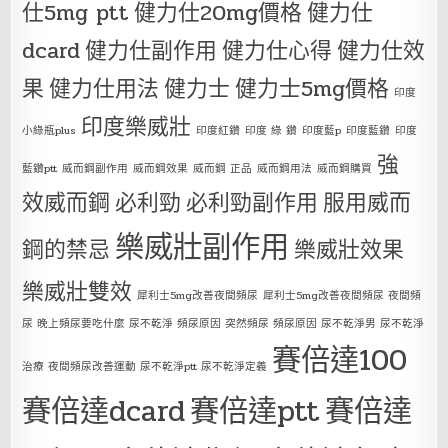
仕5mg ptt
健力仕20mg價格
健力仕
dcard
健力仕副作用
健力仕心得
健力仕效
果
健力仕用法
健力士
健力士5mg價格
印度
印度樂威壯
小綠瓶plus
印度紅鑽
印度 綠 鑽
印度藍p
印度藍鑽
印度
強
藍鑽ptt
威而鋼副作用
威而鋼效果
威而鋼 正品
威而鋼用法
威而鋼購買
效威而鋼
必利勁
必利勁副作用
服用威而
樂威壯副作用
鋼的禁忌
樂威壯效果
樂威壯雙效
犀利士5mg改善夜間頻尿
犀利士5mg改善夜間頻尿 夜間頻
尿 晚上頻尿要吃什麼 尿不乾淨 頻尿原因 突然頻尿 頻尿原因 尿不乾淨男 尿不乾淨
賽倍達100
治療 夜間頻尿改善運動 尿不乾淨ptt 尿不乾淨定義
賽倍達dcard
賽倍達ptt
賽倍達