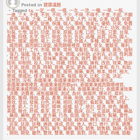
要
Posted in
健康議題
拉
上
Tagged
ta
,
一定
,
一條
,
一樣
,
一次
,
一流
,
一種
,
一舉
,
一般
,
布
一邊
,
三大
,
不僅
,
不到
,
不同
,
不少
,
不得
,
不得不
,
不會
,
不起
,
不願
簾？
,
世界
,
中看
,
之後
,
二種
,
五大
,
享受
,
人們
,
以後
,
企業
,
低價
,
何要
,
「3
作用
,
來自
,
便宜
,
促進
,
保護
,
個人
,
價格
,
億美元
,
優勢
,
兄弟
,
免費
原
,
兩個
,
兩種
,
公司
,
具有
,
出現
,
分鐘
,
刺激
,
劑量
,
力士
,
功效
,
勃起
,
因」
包裝
,
化學
,
區別
,
印度
,
原來
,
原廠
,
反應
,
口腔
,
只能
,
只要
,
台灣
,
曝
各種
,
同樣
,
名字
,
吸引
,
吸收
,
告別
,
告訴
,
品種
,
品質
,
因為
,
國人
,
光：
國外
,
國家
,
國際
,
場上
,
壯陽
,
外國
,
外國人
,
多種
,
如果
,
始於
,
威而
好
,
威而鋼
,
威而鋼口溶錠
,
威而鋼哪裡買
,
媒體
,
安全
,
實驗室
,
專利
,
現
就是
,
就行
,
工作
,
市場
,
帶來
,
常用
,
常看到
,
年前
,
廉價
,
廣告
,
強制
實
,
強力
,
強國
,
強大
,
很多
,
後來
,
德國
,
必利勁
,
必利吉
,
必須
,
性刺激
,
性慾
,
性行
,
情景
,
意味著
,
愛撫
,
成為
,
我們
,
戰爭
,
所以
,
手給
,
技術
,
抑制劑
,
投入
,
持久
,
持續
,
控制
,
擁抱
,
擁有
,
改造
,
效果
,
敗訴
,
於是
,
旅遊
,
昂貴
,
時期
,
普通
,
更加
,
更為
,
最終
,
會有
,
有力
,
有助
,
有效
,
有能
,
有著
,
朋友
,
服務
,
服用
,
服藥
,
東西
,
根本
,
條件
,
極大
,
樂威
,
樂威壯
,
樣子
,
機器
,
歐美
,
每個
,
每天
,
比較
,
氾濫
,
決定
,
沒想到
,
沒有
,
泰國果凍
,
泰國果凍副作用
,
泰國果凍吃法
,
泰國果凍哪裡買
,
泰國果凍威而鋼ptt
,
泰國果凍威而鋼哪裡買
,
泰國果凍威而鋼心得
,
泰國果凍心得
,
泰國果凍成分
,
泰國果凍效果
,
消費
,
消費者
,
液態威購買
,
測試
,
為何
,
無國界
,
爆米花
,
犀利
,
獲取
,
獲得
,
理由
,
產品
,
產業
,
用藥
,
用過
,
由來
,
當時
,
當然
,
症上
,
療效
,
發出
,
發展
,
白色
,
的藥
,
相同
,
相當於
,
看起來
,
瞄準
,
研發
,
秘書
,
窮人
,
立刻
,
等於
,
精神
,
組織
,
給了
,
統計
,
經濟
,
綠色
,
繼續
,
美國
,
聯合
,
肝癌
,
能享
,
能力
,
膠囊
,
臨床
,
自己
,
艾滋病
,
英國
,
藥品
,
藥房
,
藥物
,
處方
,
處方藥
,
行為
,
街頭
,
衛生
,
被稱作
,
製藥
,
要性
,
規定
,
認為
,
證明
,
購買
,
起來
,
超級
,
越來越
,
轉手
,
辦法
,
迅速
,
這個
,
這家
,
這是
,
這種
,
通過
,
速成
,
造就
,
進入
,
進口
,
進行
,
遊客
,
適應
,
還是
,
還能
,
部門
,
配料
,
醫生
,
醫療
,
醫院
,
銷售
,
銷售額
,
鎮靜
,
長期
,
開始
,
開發
,
雖然
,
雙效
,
雙重
,
需要
,
面對
,
須有
,
頭號
,
飛機
,
鼓勵