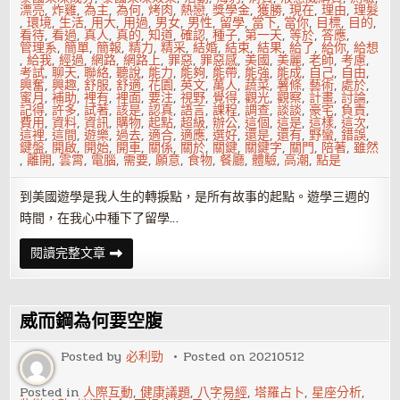
漂亮
,
炸雞
,
為主
,
為何
,
烤肉
,
熱戀
,
獎學金
,
獲勝
,
現在
,
理由
,
理髮
,
環境
,
生活
,
用大
,
用過
,
男女
,
男性
,
留學
,
當下
,
當你
,
目標
,
目的
,
看待
,
看過
,
真人
,
真的
,
知道
,
確認
,
種子
,
第一天
,
等於
,
答應
,
管理系
,
簡單
,
簡報
,
精力
,
精采
,
結婚
,
結束
,
結果
,
給了
,
給你
,
給想
,
給我
,
經過
,
網路
,
網路上
,
罪惡
,
罪惡感
,
美國
,
美麗
,
老師
,
考慮
,
考試
,
聊天
,
聯絡
,
聽說
,
能力
,
能夠
,
能帶
,
能強
,
能成
,
自己
,
自由
,
興奮
,
興趣
,
舒服
,
舒適
,
花園
,
英文
,
萬人
,
蔬菜
,
薯條
,
藝術
,
處於
,
蜜月
,
補助
,
裡有
,
裡面
,
要注
,
視野
,
覺得
,
觀光
,
觀察
,
計畫
,
討論
,
記得
,
許多
,
試著
,
該是
,
認真
,
語言
,
課程
,
調查
,
談談
,
豪宅
,
負責
,
費用
,
資料
,
資訊
,
購物
,
起點
,
超級
,
辦公
,
這個
,
這是
,
這樣
,
這次
,
這裡
,
這間
,
遊樂
,
過去
,
適合
,
適應
,
選好
,
還是
,
還有
,
野蠻
,
錯誤
,
鍵盤
,
開啟
,
開始
,
開車
,
關係
,
關於
,
關鍵
,
關鍵字
,
關門
,
陪著
,
雖然
,
離開
,
雲霄
,
電腦
,
需要
,
願意
,
食物
,
餐廳
,
體驗
,
高潮
,
點是
到美國遊學是我人生的轉捩點，是所有故事的起點。遊學三週的
時間，在我心中種下了留學…
為
閱讀完整文章
什
麼
大
學
的
威而鋼為何要空腹
你，
應
該
Posted by
必利勁
Posted on
20210512
找
機
會
Posted in
人際互動
,
健康議題
,
八字易經
,
塔羅占卜
,
星座分析
,