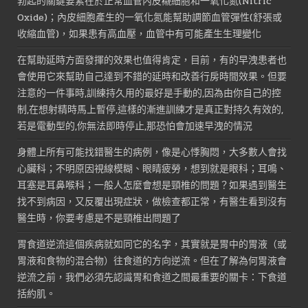
勃起的關鍵要素在於正常血管內皮襯細胞和一氧化氮(Nitric
Oxide)；內皮細胞產生的一氧化氮能幫助調節血管彈性(舒張或
收縮血管)，如果患有高血壓，血管中有可能產生生理變化
在幫助延時方面發揮的效果也值得肯定，目前，有的早洩患者也
會使用它來幫助自己達到不錯的延時和改善行房時間效果。但要
注意的一件事時,訓練持久用的最好是手動的,因為由你自己的控
制,在想射精時馬上暫停,這樣的漸進訓練才是真正對持久有效的,
若是電動型的,你無法即時停止,那恐怕會加速早洩的情況
身體上所有可能找錯醫生的病例，像是心悸胸悶，大多數人會找
心臟科；不明原因視線模糊、眼睛疲勞，想到就是眼科；耳鳴、
耳塞是耳鼻喉科；一般人怎麼會想是頸椎的問題？如果遇到醫生
找不到病因，又反覆出現症狀，做檢查都正常，有醫生看到沒有
醫生時，你要考慮是不是頸椎出問題了
胃食道逆流這個疾病就如同它的名字，其實就是胃中的胃液（或
胃液和食物的混合物）往食道的方向逆流。但在了解為何胃液會
逆流之前，我們必須先認識胃和食道之間最重要的關卡：下食道
括約肌。