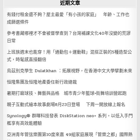
近期文章
有錢付租金還不夠？屋主最愛「有小孩的家庭」 年齡、工作也
成篩選條件
參考書藏哪裡才不會被督學查到？台灣補課文化40年沒變的荒謬
日常
上班族週末也能穿！用「通勤包＋運動鞋」混搭正裝的5種造型公
式，時髦感直接翻倍
烏茲別克學生 Dulatkhan ：拓展視野，在香港中文大學擘劃未來
恒隆集團及恒隆地產委任新行政總裁
暑期打磨球技、舞藝與品格 城市青少年籃球×街舞培訓營起跑
親子互動式繪本故事劇場8月23日登場 下周一開放線上報名
Synology® 群暉科技發表 DiskStation neo+ 系列，以低入手門
檻享有高效能體驗
亞洲青年管弦樂團第10度來嘉 49組家庭展現「管樂之都」國際熱