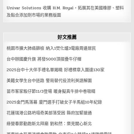
Univar Solutions 收購 H.M. Royal，拓展其在美國橡膠、塑料
及黏合添加劑市場的業務版圖
好文推薦
桃園市擴大肺癌篩檢 納入1焚化爐3電廠周邊居民
台中辦國慶升旗 將發5000頂摺疊牛仔帽
2025台中十大伴手禮名單揭曉 好禮標章入圍達130家
美籍女學生台中迷路 警局替代役流利英語解圍
苗市客家粄仔節11/3登場 暖身擬真牛排中卷吸睛
2025金門馬落幕 廈門選手打破女子半馬組10年紀錄
花蓮瑞港公路坍塌奇美部落受困 縣府加緊搶通
綠營春節勤跑新北拜廟 劉和然：樂見關心新北