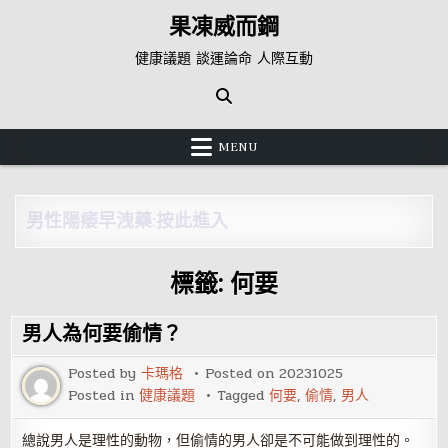
Skip
果凍威而鋼
to
content
健康議題 談運論命 人際互動
MENU
男性陽痿早洩藥:按此進入
標籤:
何要
男人為何要偷情？
Posted by
卡瑪格
Posted on
20231025
Posted in
健康議題
Tagged
何要
,
偷情
,
男人
總說男人是理性的動物，但偷情的男人卻是不可能做到理性的。