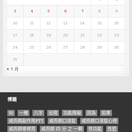
3
4
5
6
7
8
9
10
11
12
13
14
15
16
17
18
19
20
21
22
23
24
25
26
27
28
29
30
31
« 7 月
標籤
IG
一種
八字
出現
功能障礙
因為
如果
威而鋼副作用PTT
威而鋼口溶錠
威而鋼口溶錠心得
威而鋼哪裡買
威而鋼 四 分 之 一顆
性功能
性慾