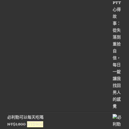
始
前
價
價
格：
格：
NT$3,000。
NT$1,500。
必利勁可以每天吃嗎
原
目
NT$
1,800
NT$
900