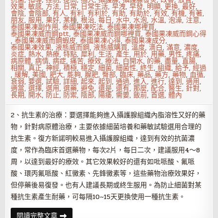
效果
,
敏感
,
方法
,
日常
,
日常生活
,
早洩
,
早發
,
明顯
,
更換
,
最好
,
會陰
,
會陰部
,
有人
,
有利
,
有利於
,
有助
,
有助於
,
有效
,
有機
,
有著
,
朋友
,
服用
,
果好
,
某種
,
根治
,
每日
,
水中
,
水泡
,
水溫
,
泡澡
,
注意
,
泰國果凍副作用
,
泰國果凍吃法
,
泰國果凍哪裡買
,
泰國果凍威而鋼ptt
,
泰國果凍威而鋼哪裡買
,
泰國果凍威而鋼心得
,
泰國果凍威而鋼蝦皮
,
泰國果凍心得
,
泰國果凍成分
,
泰國果凍效果
,
液態威而鋼
,
液態威購買
,
溫度
,
滴白
,
滿意
,
濃度
,
炎症
,
熱水
,
熱療
,
特點
,
犀利
,
生活
,
產生
,
用於
,
用藥
,
男性
,
疼痛
,
病原體
,
病情
,
病症
,
痛苦
,
療效
,
療法
,
白開水
,
的藥
,
盡量
,
直腸
,
相關
,
真正
,
神經
,
積極
,
穩定
,
細菌
,
細菌性
,
終生
,
組織
,
給予
,
經過
,
緩解
,
美國
,
肥大
,
能夠
,
腺肥
,
臀部
,
臨床
,
藥品
,
藥方
,
藥物
,
血循
,
衰弱
,
要選
,
試驗
,
詳細
,
起來
,
起到
,
通過
,
進入
,
進行
,
達到
,
適用
,
適當
,
選擇
,
選用
,
選藥
,
避免
,
還是
,
還有
,
那麼
,
配合
,
醫生
,
針對
,
長期
,
開水
,
防止
,
防禦
,
陰部
,
陽痿
,
需要
,
飯前
,
首選
,
體內
2、抗生素的治療：要選擇能夠進入攝護腺組織內脂溶性又好的藥
物，針對病原體治療，主要依據細菌培養和藥敏試驗選用合理的
抗生素。復方新諾明較易進入攝護腺組織，達到有效的抗菌濃
度，常作為臨床首選藥物，每次2片，每日二次，建議服用4～8
周，以達到最好的療效。其它效果較好的還有如吡哌酸、氟哌
酸、環丙氟哌酸、紅黴素、先鋒黴素等，這些藥物治療效果好，
但停藥後易復發。也有人建議長期或終生服用。為防止細菌對某
種抗生素產生耐藥，可每隔10~15天更換使用一種抗生素。
慢
閱讀完整文章