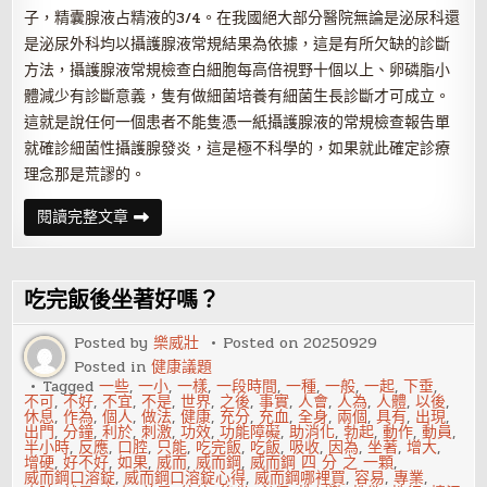
子，精囊腺液占精液的3/4。在我國絕大部分醫院無論是泌尿科還
是泌尿外科均以攝護腺液常規結果為依據，這是有所欠缺的診斷
方法，攝護腺液常規檢查白細胞每高倍視野十個以上、卵磷脂小
體減少有診斷意義，隻有做細菌培養有細菌生長診斷才可成立。
這就是說任何一個患者不能隻憑一紙攝護腺液的常規檢查報告單
就確診細菌性攝護腺發炎，這是極不科學的，如果就此確定診療
理念那是荒謬的。
攝
閱讀完整文章
護
腺
發
炎
的
吃完飯後坐著好嗎？
專
業
診
Posted by
樂威壯
Posted on
20250929
斷
Posted in
健康議題
方
法
Tagged
一些
,
一小
,
一樣
,
一段時間
,
一種
,
一般
,
一起
,
下垂
,
不可
,
不好
,
不宜
,
不是
,
世界
,
之後
,
事實
,
人會
,
人為
,
人體
,
以後
,
休息
,
作為
,
個人
,
做法
,
健康
,
充分
,
充血
,
全身
,
兩個
,
具有
,
出現
,
出門
,
分鐘
,
利於
,
刺激
,
功效
,
功能障礙
,
助消化
,
勃起
,
動作
,
動員
,
半小時
,
反應
,
口腔
,
只能
,
吃完飯
,
吃飯
,
吸收
,
因為
,
坐著
,
增大
,
增硬
,
好不好
,
如果
,
威而
,
威而鋼
,
威而鋼 四 分 之 一顆
,
威而鋼口溶錠
,
威而鋼口溶錠心得
,
威而鋼哪裡買
,
容易
,
專業
,