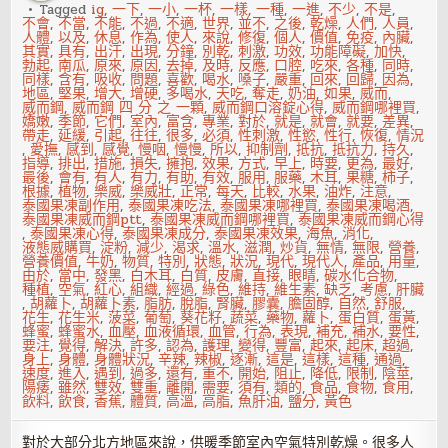
Tagged
ig
,
一下
,
一小
,
一杯
,
一樣
,
一種
,
一進
,
不少
,
不是
,
不會
,
不當
,
不能
,
不過
,
不適
,
世界
,
並不
,
之後
,
乾燥
,
人們
,
人員
,
人體
,
以及
,
休息
,
作為
,
使人
,
來說
,
修復
,
個人
,
價值
,
免疫
,
內臟
,
其實
,
具有
,
出汗
,
出現
,
分鐘
,
別乾
,
刺激
,
功效
,
功能障礙
,
加快
,
勃起
,
南瓜
,
原來
,
原因
,
去掉
,
及時
,
反應
,
口腔
,
吃來
,
各種
,
同時
,
同樣
,
含有
,
吸收
,
問題
,
喜歡
,
喝水
,
嗓子
,
嚴重
,
回來
,
回歸
,
因為
,
地區
,
堅果
,
增大
,
增硬
,
多喝水
,
天吃
,
奪走
,
奶油
,
如果
,
威而
,
威而鋼
,
威而鋼 四 分 之 一顆
,
威而鋼口溶錠心得
,
威而鋼哪裡買
,
嬌嫩
,
季節
,
它們
,
室內
,
富含
,
專業
,
對於
,
就是
,
就會
,
就要
,
差異
,
帶走
,
延緩
,
引起
,
往往
,
很多
,
必須
,
性刺激
,
性慾
,
性行
,
恢復
,
情況
,
愛撫
,
感到
,
感覺
,
慢咽
,
慢慢
,
所以
,
抑制劑
,
抵抗
,
抵抗力
,
持久
,
指導
,
排出
,
措施
,
損失
,
擁抱
,
效果
,
方式
,
早上
,
時要
,
更為
,
最好
,
最後
,
會有
,
有人
,
有力
,
有助
,
有效
,
服用
,
服藥
,
木耳
,
果糖
,
柿子
,
根據
,
植物
,
樂威
,
樂威壯
,
正常
,
每天
,
比較
,
水果
,
油炸
,
注意
,
泰國果凍副作用
,
泰國果凍吃法
,
泰國果凍哪裡買
,
泰國果凍喝酒
,
泰國果凍威而鋼ptt
,
泰國果凍威而鋼哪裡買
,
泰國果凍威而鋼心得
,
泰國果凍心得
,
泰國果凍成分
,
泰國果凍效果
,
海魚
,
消化
,
液態威購買
,
淀粉
,
減少
,
渴求
,
溫水
,
滋潤
,
炒貨
,
無情
,
無限
,
營養
,
營養價值
,
牛奶
,
物質
,
特別
,
狀態
,
狀況
,
現代
,
現代人
,
產品
,
用量
,
由於
,
當中
,
發黑
,
白木耳
,
白質
,
皮膚
,
直接
,
眼睛
,
碳水化合物
,
種植
,
空氣
,
紅心
,
組織
,
經過
,
綠色
,
維持
,
維生素
,
缺乏
,
考慮
,
肝臟
,
胡蘿卜
,
胡蘿卜素
,
脂肪
,
脫脂
,
腎臟
,
膠囊
,
膽固醇
,
自然
,
舒服
,
花生
,
花生米
,
菠菜
,
葡萄
,
葵花籽
,
蔬菜
,
藥物
,
蘿卜
,
蛋白質
,
蛋黃
,
蜂蜜
,
蜂蜜水
,
血壓
,
血液循環
,
血管
,
行為
,
表現
,
補充
,
補水
,
要性
,
要注
,
覺得
,
解決
,
許多
,
認為
,
護理
,
變得
,
豐富
,
起來
,
起床
,
超過
,
身上
,
身體
,
身體狀況
,
辛辣
,
辣椒
,
逐漸
,
這是
,
這樣
,
這種
,
通過
,
速度
,
進入
,
遇到
,
過多
,
還有
,
重不
,
開始
,
阻止
,
降低
,
限制
,
陰莖
,
陽痿
,
雖然
,
雙效
,
雙重
,
離開
,
需要
,
須有
,
類的
,
食品
,
食物
,
食用
,
飲料
,
飲食
,
香蕉
,
體質
,
高溫
,
高脂
,
魚肝油
,
鹽分
,
黃色
對於大部分北方地區來說，供暖季節室內空氣特別乾燥。很多人