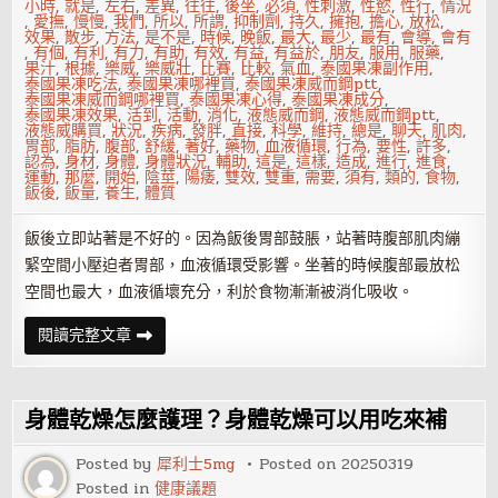
小時
,
就是
,
左右
,
差異
,
往往
,
後坐
,
必須
,
性刺激
,
性慾
,
性行
,
情況
,
愛撫
,
慢慢
,
我們
,
所以
,
所謂
,
抑制劑
,
持久
,
擁抱
,
擔心
,
放松
,
效果
,
散步
,
方法
,
是不是
,
時候
,
晚飯
,
最大
,
最少
,
最有
,
會導
,
會有
,
有個
,
有利
,
有力
,
有助
,
有效
,
有益
,
有益於
,
朋友
,
服用
,
服藥
,
果汁
,
根據
,
樂威
,
樂威壯
,
比賽
,
比較
,
氣血
,
泰國果凍副作用
,
泰國果凍吃法
,
泰國果凍哪裡買
,
泰國果凍威而鋼ptt
,
泰國果凍威而鋼哪裡買
,
泰國果凍心得
,
泰國果凍成分
,
泰國果凍效果
,
活到
,
活動
,
消化
,
液態威而鋼
,
液態威而鋼ptt
,
液態威購買
,
狀況
,
疾病
,
發胖
,
直接
,
科學
,
維持
,
總是
,
聊天
,
肌肉
,
胃部
,
脂肪
,
腹部
,
舒緩
,
著好
,
藥物
,
血液循環
,
行為
,
要性
,
許多
,
認為
,
身材
,
身體
,
身體狀況
,
輔助
,
這是
,
這樣
,
造成
,
進行
,
進食
,
運動
,
那麼
,
開始
,
陰莖
,
陽痿
,
雙效
,
雙重
,
需要
,
須有
,
類的
,
食物
,
飯後
,
飯量
,
養生
,
體質
飯後立即站著是不好的。因為飯後胃部鼓脹，站著時腹部肌肉繃
緊空間小壓迫者胃部，血液循環受影響。坐著的時候腹部最放松
空間也最大，血液循壞充分，利於食物漸漸被消化吸收。
吃
閱讀完整文章
完
飯
後
坐
著
身體乾燥怎麼護理？身體乾燥可以用吃來補
好
嗎？
Posted by
犀利士5mg
Posted on
20250319
Posted in
健康議題