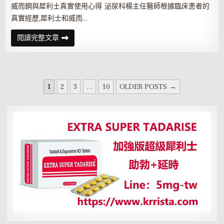
威而鋼與犀利士真實使用心得 泌尿科楊主任醫師根據臨床患者的
真實經歷,犀利士和威而…
威
閱讀完整文章
而
鋼
與
犀
利
士
文
真
1
2
3
...
10
OLDER POSTS →
實
章
使
用
分
心
得
頁