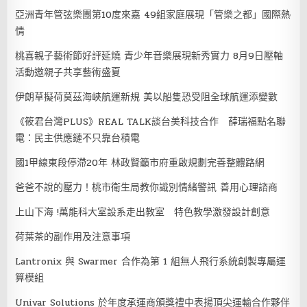
亞洲青年管弦樂團第10度來嘉 49組家庭展現「管樂之都」國際熱
情
桃喜親子藝術節好評延燒 青少年音樂展現新秀實力 8月9日壓軸
活動邀親子共享藝術盛夏
伊朗草擬荷莫茲海峽航運新規 美以船隻恐受阻全球航運添變數
《筱君台灣PLUS》REAL TALK談台美科技合作 薛瑞福點名聯
電：民主供應鏈不只靠台積電
國1甲線東段停滯20年 林政賢籲市府重啟規劃完善整體路網
爸爸不說的壓力！桃市衛生局教你識別情緒警訊 善用心理諮商
上山下海 !萬能科大室設系走出教室 特色教學激發設計創意
荷葉茶的副作用及注意事項
Lantronix 與 Swarmer 合作為第 1 組無人飛行系統創製專屬運
算模組
Univar Solutions 於年度承運商頒獎禮中表揚頂尖運輸合作夥伴