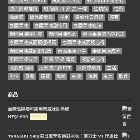
威而鋼副作用PTT
威而鋼口溶錠
威而鋼口溶錠心得
威而鋼哪裡買
威而鋼 四 分 之 一顆
性功能
性慾
攝護腺
攝護腺發炎
服用
樂威壯口溶錠
沒有
泰國果凍
泰國果凍副作用
泰國果凍吃法
泰國果凍哪裡買
泰國果凍喝酒
泰國果凍威而鋼PTT
泰國果凍威而鋼哪裡買
泰國果凍威而鋼心得
泰國果凍威而鋼蝦皮
泰國果凍心得
泰國果凍成分
泰國果凍效果
泰國 果凍 購買
液態威心得
液態威而鋼
液態威而鋼PTT
液態威購買
生活
男性
身體
這樣
陽痿
需要
面相
風水
飲食
商品
血糖高陽痿可服用樂威壯助勃起
原
目
NT$
1,600
NT$
800
始
前
價
價
Tadalafil 5mg每日型學名藥對照表：健力士 vs 悍馬仕
格：
格：