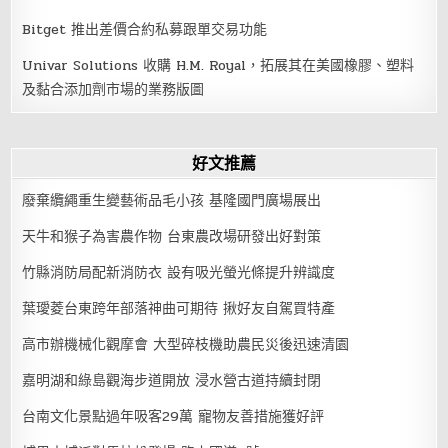
Bitget 推出差價合約私募跟單交易功能
Univar Solutions 收購 H.M. Royal，拓展其在美國橡膠、塑料
及黏合添加劑市場的業務版圖
好文推薦
廢棄纜繩重生變藝術品毛小孩 基隆國門廣場展出
天牛和猴子為害農作物 台東農改場研發出好對策
竹縣消防局配新消防衣 設有吸光螢光條提升辨識度
葉璦菱台東跨年部落神曲可期待 揪好友自駕買特產
高市辦機械化觀摩會 大型碎枝機助農民災後迅速清園
嘉明湖和綠島觀海步道開放 浸水營古道持續封閉
台南文化景點過年吸客29萬 寵物友善措施獲好評