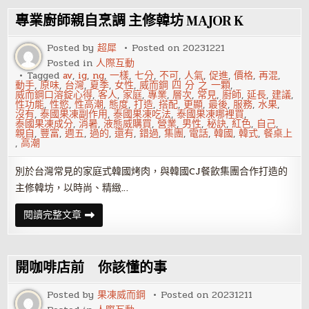
前
庭
專業廚師親自烹調 主修韓坊 MAJOR K
大
腺
囊
Posted by
超犀
Posted on
20231221
腫
Posted in
人際互動
診
斷
Tagged
av
,
ig
,
ng
,
一樣
,
七分
,
不可
,
人氣
,
促進
,
價格
,
再混
,
依
動手
,
原味
,
台灣
,
夏季
,
女性
,
威而鋼 四 分 之 一顆
,
據
威而鋼口溶錠心得
,
客人
,
家庭
,
專業
,
層次
,
常見
,
廚師
,
延長
,
建議
,
性功能
,
性慾
,
性高潮
,
態度
,
打造
,
搭配
,
更顯
,
最後
,
服務
,
水果
,
沒有
,
泰國果凍副作用
,
泰國果凍吃法
,
泰國果凍哪裡買
,
泰國果凍成分
,
消暑
,
液態威購買
,
營業
,
男性
,
秘訣
,
紅色
,
自己
,
親自
,
豐富
,
週五
,
過的
,
還有
,
錯過
,
集團
,
電話
,
韓國
,
韓式
,
餐桌上
,
高潮
別於台灣常見的家庭式韓國烤肉，與韓國CJ餐飲集團合作打造的
主修韓坊，以時尚、精緻…
專
閱讀完整文章
業
廚
師
親
自
開咖啡店前 你該懂的事
烹
調
主
Posted by
果凍威而鋼
Posted on
20231211
修