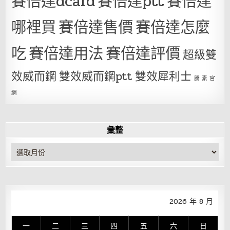
賽倍達dcard
賽倍達ptt
賽倍達
哪裡買
賽倍達售價
賽倍達怎麼
吃
賽倍達用法
賽倍達評價
超級雙
效威而鋼
雙效威而鋼ptt
雙效犀利士
騰 素 官
網
彙整
彙
整
2026 年 8 月
一
二
三
四
五
六
日