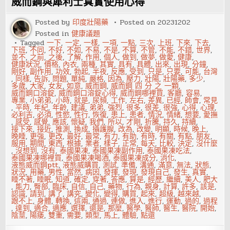
威而鋼與犀利士真實使用心得
該
懂
的
Posted by
印度壯陽藥
Posted on
20231202
事
Posted in
健康議題
Tagged
一下
,
一定
,
一樣
,
一項
,
一點
,
三次
,
上班
,
下來
,
下去
,
下班
,
不同
,
不好
,
不如
,
不易
,
不是
,
不算
,
不管
,
不能
,
不錯
,
世界
,
並不
,
之前
,
之後
,
了解
,
作用
,
個人
,
做到
,
做夢
,
做愛
,
健康
,
健康狀況
,
價格
,
內衣
,
兩種
,
其實
,
具有
,
具體
,
出來
,
出現
,
分鐘
,
剛好
,
副作用
,
功效
,
勃起
,
半夜
,
反應
,
受到
,
只是
,
只要
,
可能
,
台灣
,
同樣
,
告訴
,
問題
,
單純
,
嚴格
,
因為
,
壓力
,
壯陽
,
壯陽藥
,
多少
,
多歲
,
大家
,
女友
,
如意
,
威而鋼
,
威而鋼 四 分 之 一顆
,
威而鋼口溶錠
,
威而鋼口溶錠心得
,
威而鋼哪裡買
,
客廳
,
容易
,
專業
,
小弟弟
,
小時
,
就是
,
尿頻
,
工作
,
左右
,
差異
,
已經
,
師會
,
常見
,
平時
,
年紀
,
年齡
,
建議
,
弟弟
,
強烈
,
很多
,
很差
,
很強
,
心得
,
心理
,
必利吉
,
必須
,
性慾
,
性行
,
恢復
,
患上
,
患者
,
情況
,
情緒
,
想要
,
愛撫
,
感受
,
感覺
,
應該
,
懷疑
,
我們
,
所以
,
才剛
,
折騰
,
持久
,
持續
,
接下來
,
接近
,
推測
,
換成
,
攝護腺
,
改為
,
改變
,
明顯
,
時候
,
晚上
,
晚睡
,
更強
,
更改
,
最好
,
最常
,
有力
,
有助
,
有時
,
有關
,
有點
,
朋友
,
服用
,
期間
,
東西
,
根據
,
業者
,
樣子
,
正常
,
每天
,
比較
,
決定
,
沒什麼
,
沒想到
,
沒有
,
泰國果凍
,
泰國果凍副作用
,
泰國果凍吃法
,
泰國果凍哪裡買
,
泰國果凍喝酒
,
泰國果凍成分
,
消化
,
液態威而鋼ptt
,
液態威購買
,
測試
,
準備
,
溝通
,
滿意
,
無法
,
狀態
,
狀況
,
用藥
,
男性
,
當然
,
病因
,
發揮
,
發現
,
發現自己
,
發生
,
真實
,
睡不著
,
睡眠
,
知道
,
確定
,
穿著
,
答應
,
算是
,
經歷
,
繼續
,
美人
,
肥大
,
能力
,
臀部
,
臨床
,
自信
,
自己
,
藥物
,
行為
,
親身
,
計算
,
許多
,
該是
,
認識
,
請到
,
講了
,
講究
,
變化
,
變得
,
購買
,
起來
,
超級
,
越來越
,
跟不上
,
身體
,
轉換
,
這兩
,
通過
,
連做
,
進入
,
進行
,
運動
,
過的
,
過程
,
達到
,
適合
,
適應
,
選擇
,
還是
,
那麼
,
醫學
,
醫師
,
醫生
,
醫院
,
開始
,
陰莖
,
陽痿
,
雙重
,
需要
,
類型
,
馬上
,
體驗
,
點還