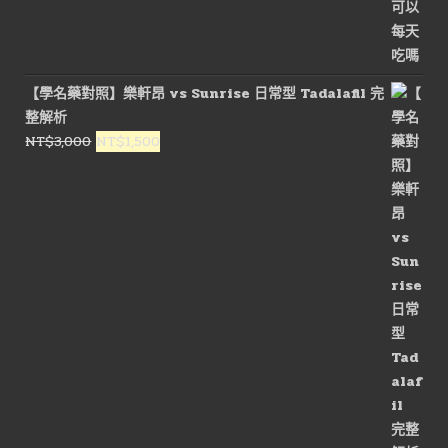
始
前
價
價
格：
格：
NT$1,800。
NT$900。
【學名藥對照】樂軒昂 vs Sunrise 日常型 Tadalafil 完
整解析
原
目
NT$
3,000
NT$
1,500
始
前
價
價
格：
格：
NT$3,000。
NT$1,500。