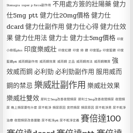
不用處方簽的壯陽藥
健力
Stenagra
super p force副作用
仕5mg ptt
健力仕20mg價格
健力仕
dcard
健力仕副作用
健力仕心得
健力仕效
果
健力仕用法
健力士
健力士5mg價格
印度
印度樂威壯
小綠瓶plus
印度紅鑽
印度 綠 鑽
印度藍p
印度藍鑽
印度
強
藍鑽ptt
威而鋼副作用
威而鋼效果
威而鋼 正品
威而鋼用法
威而鋼購買
效威而鋼
必利勁
必利勁副作用
服用威而
樂威壯副作用
鋼的禁忌
樂威壯效果
樂威壯雙效
犀利士5mg改善夜間頻尿
犀利士5mg改善夜間頻尿 夜間頻
尿 晚上頻尿要吃什麼 尿不乾淨 頻尿原因 突然頻尿 頻尿原因 尿不乾淨男 尿不乾淨
賽倍達100
治療 夜間頻尿改善運動 尿不乾淨ptt 尿不乾淨定義