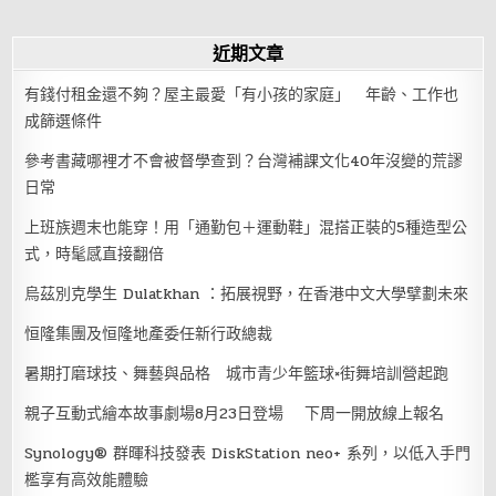
近期文章
有錢付租金還不夠？屋主最愛「有小孩的家庭」 年齡、工作也
成篩選條件
參考書藏哪裡才不會被督學查到？台灣補課文化40年沒變的荒謬
日常
上班族週末也能穿！用「通勤包＋運動鞋」混搭正裝的5種造型公
式，時髦感直接翻倍
烏茲別克學生 Dulatkhan ：拓展視野，在香港中文大學擘劃未來
恒隆集團及恒隆地產委任新行政總裁
暑期打磨球技、舞藝與品格 城市青少年籃球×街舞培訓營起跑
親子互動式繪本故事劇場8月23日登場 下周一開放線上報名
Synology® 群暉科技發表 DiskStation neo+ 系列，以低入手門
檻享有高效能體驗