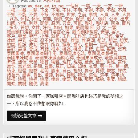
Posted in
人際互動
韓
坊
Tagged
av
,
der
,
ed
,
ig
,
ng
,
一個月
,
一場
,
一天
,
一定
,
一杯
,
MAJOR
一樣
,
一餐
,
一點
,
下來
,
下場
,
不住
,
不到
,
不得
,
不是
,
不然
,
不用
,
K
不知
,
不能
,
不要
,
不該
,
不論是
,
世界
,
之前
,
事情
,
人員
,
人生
,
人要
,
以為
,
休假
,
休息
,
何能
,
你還
,
來源
,
促進
,
個人
,
做好
,
公平
,
出來
,
出國
,
分辨
,
利器
,
即使
,
原因
,
只會
,
可能
,
咖啡
,
咖啡店
,
因為
,
圖片
,
多少
,
夢想
,
女性
,
好吃
,
如何
,
如果
,
威而鋼 四 分 之 一顆
,
威而鋼口溶錠
,
威而鋼口溶錠心得
,
威而鋼哪裡買
,
安靜
,
客人
,
客戶
,
專業
,
專門
,
小時
,
就是
,
工作
,
工作室
,
工讀生
,
已經
,
希望
,
律師
,
得到
,
必須
,
忍不住
,
性功能
,
性慾
,
性高潮
,
想法
,
想當
,
想要
,
想開
,
應該
,
成功
,
或許
,
所以
,
換來
,
擔心
,
星期一
,
星期五
,
時薪
,
最好
,
最後
,
會成
,
有錢
,
根本
,
機器
,
機會
,
正確
,
正職
,
每週
,
沒有
,
泰國果凍
,
泰國果凍副作用
,
泰國果凍吃法
,
泰國果凍哪裡買
,
泰國果凍喝酒
,
泰國果凍威而鋼心得
,
泰國果凍成分
,
液態威購買
,
準備
,
熱情
,
營業
,
物質
,
犧牲
,
現在
,
現場
,
產業
,
產生
,
男性
,
當作
,
當你
,
當老闆
,
相關
,
看書
,
真正
,
知識
,
知道
,
究竟
,
第一件
,
第一個
,
結束
,
經營
,
經驗
,
老闆
,
股東
,
自己
,
裡的
,
要來
,
覺得
,
觀念
,
評估
,
諸葛亮
,
讀書
,
賣出
,
賺錢
,
輕易
,
輕鬆
,
辦法
,
這個
,
這年
,
這年頭
,
這樣
,
這種
,
這裡
,
這麼
,
還有
,
還要
,
那種
,
那麼
,
都給
,
重要
,
錯誤
,
開始
,
關鍵
,
隨便
,
高潮
你跟我說，你開了一家咖啡店。開咖啡店也碰巧是我的夢想之
一，所以我忍不住想跟你聊如…
開
閱讀完整文章
咖
啡
店
前
你