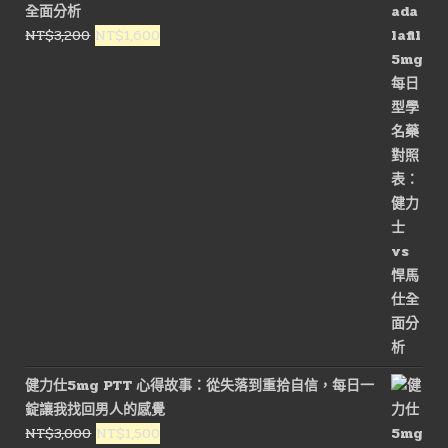
全面分析
NT$1,600。
NT$800。
原
目
NT$
3,200
NT$
1,600
始
前
價
價
格：
格：
NT$3,200。
NT$1,600。
健力仕5mg PTT 心得故事：從失落到重拾自信，每日一
錠讓我找回男人的感覺
原
目
NT$
3,000
NT$
1,500