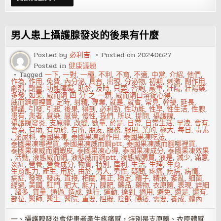
性
攝
護
腺
發
男人患上攝護腺發炎的後果有什麼
炎
的
用
Posted by
必利吉
Posted on
20240627
藥
Posted in
健康議題
攻
略
Tagged
一下
,
一對
,
一種
,
不利
,
不育
,
不適
,
中常
,
介紹
,
他們
,
作為
,
作用
,
免費
,
內分泌
,
具有
,
出現
,
分泌物
,
初期
,
刺激
,
副作用
,
劇烈
,
劑量
,
功能障礙
,
助於
,
及時
,
只要
,
咨詢
,
嚴重
,
壯陽
,
壯陽藥
,
多發
,
如果
,
威而鋼 四 分 之 一顆
,
威而鋼口溶錠心得
,
威而鋼哪裡買
,
定時
,
射精
,
專業
,
就是
,
就會
,
常見
,
幹擾
,
延長
,
建議
,
引發
,
引起
,
後果
,
得到
,
必利勁
,
性功能
,
性早
,
性生活
,
性腺
,
患有
,
患者
,
感染
,
感覺
,
慢性
,
我們
,
所以
,
提問
,
攝護腺
,
攝護腺發炎
,
支原體
,
改變
,
數量
,
於是
,
日常
,
日常生活
,
早洩
,
會有
,
會為
,
有助
,
有助於
,
有所
,
朋友
,
服務
,
服用
,
業的
,
極大
,
每日
,
毒素
,
泌尿科
,
泰國果凍
,
泰國果凍副作用
,
泰國果凍吃法
,
泰國果凍哪裡買
,
泰國果凍威而鋼ptt
,
泰國果凍威而鋼哪裡買
,
泰國果凍威而鋼蝦皮
,
泰國果凍心得
,
泰國果凍成分
,
泰國果凍效果
,
活動
,
液態威而鋼
,
液態威而鋼ptt
,
液態威購買
,
液是
,
減少
,
滿意
,
炎症
,
營養
,
營養成分
,
物質
,
特別
,
犀利
,
生活
,
生理
,
生育
,
生育能力
,
產生
,
用於
,
由於
,
男人
,
男性
,
疑問
,
疼痛
,
疾病
,
病情
,
病症
,
發現
,
發病
,
直接
,
相關
,
真正
,
穩定
,
精子
,
精液
,
紊亂
,
細菌
,
經過
,
美國
,
肛門
,
肥大
,
能力
,
腺肥
,
藥品
,
藥物
,
衣原體
,
表現
,
詳細
,
諸多
,
質量
,
通過
,
造成
,
進行
,
運動
,
達到
,
適用
,
避免
,
還是
,
還有
,
部位
,
醫師
,
醫生
,
醫院
,
重要
,
阻礙
,
陰部
,
陽痿
,
需要
,
養成
,
體內
一、攝護腺發炎會使患者產生疼痛感，特別是支原體、衣原體感