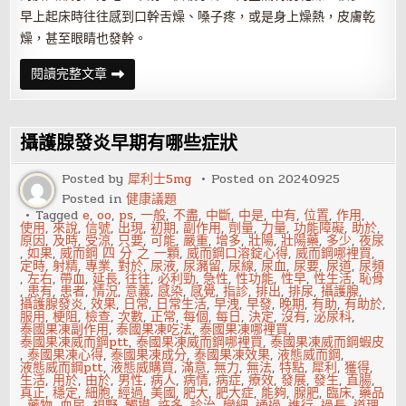
早上起床時往往感到口幹舌燥、嗓子疼，或是身上燥熱，皮膚乾
燥，甚至眼睛也發幹。
身
閱讀完整文章
體
乾
燥
怎
麼
攝護腺發炎早期有哪些症狀
護
理？
身
Posted by
犀利士5mg
Posted on
20240925
體
Posted in
健康議題
乾
燥
Tagged
e
,
oo
,
ps
,
一般
,
不盡
,
中斷
,
中是
,
中有
,
位置
,
作用
,
可
使用
,
來說
,
信號
,
出現
,
初期
,
副作用
,
劑量
,
力量
,
功能障礙
,
助於
,
以
原因
,
及時
,
受涼
,
只要
,
可能
,
嚴重
,
增多
,
壯陽
,
壯陽藥
,
多少
,
夜尿
用
,
如果
,
威而鋼 四 分 之 一顆
,
威而鋼口溶錠心得
,
威而鋼哪裡買
,
吃
定時
,
射精
,
專業
,
對於
,
尿液
,
尿瀦留
,
尿線
,
尿血
,
尿要
,
尿道
,
尿頻
來
,
左右
,
帶血
,
延長
,
往往
,
必利勁
,
急性
,
性功能
,
性早
,
性生活
,
恥骨
補
,
患有
,
患者
,
情況
,
意義
,
感染
,
感覺
,
指診
,
排出
,
排尿
,
攝護腺
,
攝護腺發炎
,
效果
,
日常
,
日常生活
,
早洩
,
早發
,
晚期
,
有助
,
有助於
,
服用
,
梗阻
,
檢查
,
次數
,
正常
,
每個
,
每日
,
決定
,
沒有
,
泌尿科
,
泰國果凍副作用
,
泰國果凍吃法
,
泰國果凍哪裡買
,
泰國果凍威而鋼ptt
,
泰國果凍威而鋼哪裡買
,
泰國果凍威而鋼蝦皮
,
泰國果凍心得
,
泰國果凍成分
,
泰國果凍效果
,
液態威而鋼
,
液態威而鋼ptt
,
液態威購買
,
滿意
,
無力
,
無法
,
特點
,
犀利
,
獲得
,
生活
,
用於
,
由於
,
男性
,
病人
,
病情
,
病症
,
療效
,
發展
,
發生
,
直腸
,
真正
,
穩定
,
細胞
,
經過
,
美國
,
肥大
,
肥大症
,
能夠
,
腺肥
,
臨床
,
藥品
,
藥物
,
血尿
,
視野
,
觸摸
,
許多
,
診治
,
變細
,
通過
,
進行
,
過長
,
道理
,