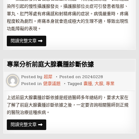
染所引起的慢性攝護腺發炎，攝護腺部位炎症可引發患者陰部、
睪丸、肛門等處有疼痛感和射精疼痛的症狀。病情嚴重時，疼痛
程度較為劇烈。疼痛本身就會造成極大的生理不適，導致出現性
功能障礙的表現。
男
閱讀完整文章
人
患
上
攝
護
專業分析前庭大腺囊腫診斷依據
腺
發
炎
Posted by
超犀
Posted on
20240228
的
Posted in
健康議題
Tagged
囊腫
,
大腺
,
專業
後
果
有
什
上述前庭大腺囊腫診斷依據是經過醫師多年總結的，要求大家在
麼
了解了前庭大腺囊腫診斷依據之後，一定要咨詢相關醫師到正規
的醫院治療這種疾病。
專
閱讀完整文章
業
分
析