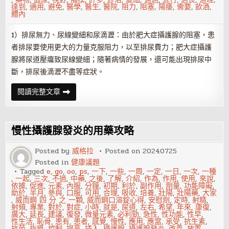
達到
,
適用
,
避免
,
醫學
,
醫生
,
醫院
,
阻力
,
阻塞
,
陽痿
,
需要
,
飲酒
,
體內
1）排尿無力、尿線變細和尿滴瀝：由於肥大症攝護腺的阻塞，患
者排尿要使用更大的力量克服阻力，以至排尿費力；肥大症攝護
腺將尿道壓癟致尿線變細；隨著病情的發展，還可能出現排尿中
斷，排尿後滴瀝不盡等症狀。
攝
閱讀完整文章
護
腺
發
炎
早
慢性攝護腺發炎的用藥攻略
期
有
哪
Posted by
威格拉
Posted on
20240725
些
Posted in
健康議題
症
狀
Tagged
e
,
go
,
oo
,
ps
,
一下
,
一些
,
一周
,
一定
,
一日
,
一次
,
一種
,
一起
,
三次
,
不過
,
中藥
,
之後
,
了解
,
介紹
,
作為
,
作用
,
使用
,
來說
,
依據
,
促進
,
元素
,
內服
,
分鐘
,
初期
,
利於
,
副作用
,
劑量
,
功能障礙
,
助於
,
半月
,
參與
,
口服
,
可用
,
合理
,
吸收
,
培養
,
壯陽
,
壯陽藥
,
大家
,
威而鋼 四 分 之 一顆
,
威而鋼口溶錠心得
,
安慰劑
,
定時
,
射精
,
射頻
,
專業
,
對於
,
對症
,
小時
,
就是
,
尿道
,
左右
,
希望
,
年來
,
康復
,
廣大
,
延長
,
建議
,
復發
,
微量元素
,
必利勁
,
急性
,
性功能
,
性早
,
性生活
,
恥骨
,
患有
,
患者
,
感覺
,
慢性
,
應用
,
應當
,
承受
,
抗生素
,
抗菌
,
指導
,
控制
,
提高
,
插入
,
攝護腺
,
攝護腺發炎
,
改善
,
放置
,