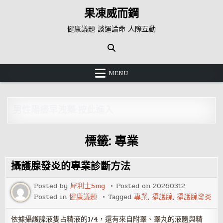
Skip
果凍威而鋼
to
content
健康議題 談運論命 人際互動
MENU
男性陽痿早洩藥:按此進入
標籤:
專業
攝護腺發炎的專業診斷方法
Posted by
犀利士5mg
Posted on
20260312
Posted in
健康議題
Tagged
專業
,
攝護腺
,
攝護腺發炎
依據攝護腺液隻占精液的1/4，還有來自附睪、睪丸的液體與精