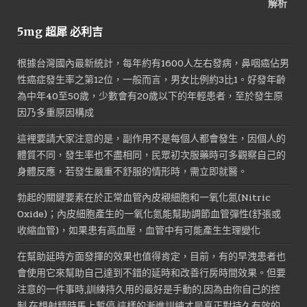
5mg 超犀 必利吉
根據台灣國內最新統計，每年約有1600人左右發病，鼻咽癌佔男
性癌症發生率之第12位，一般而言，男女比例約3比1。好發年齡
為中年40至50歲，少數會有20歲以下的年輕患者，至於發生原
因乃多重原因構成
這裡要請大家注意的是，副作用不是每個人都會發生，因個人的
體質不同，發生率也不盡相同，民眾初次服藥時可多觀察自己的
身體反應，若發生嚴重不舒服的情形時，需立即就醫。
勃起的關鍵要素在於正常血管內皮襯細胞和一氧化氮(Nitric
Oxide)；內皮細胞產生的一氧化氮能幫助調節血管彈性(舒張或
收縮血管)，如果患有高血壓，血管中有可能產生生理變化
在幫助延時方面發揮的效果也值得肯定，目前，有的早洩患者也
會使用它來幫助自己達到不錯的延時和改善行房時間效果。但要
注意的一件事時,訓練持久用的最好是手動的,因為由你自己的控
制,在想射精時馬上暫停,這樣的漸進訓練才是真正對持久有效的,