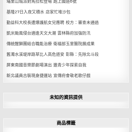
埔里山城派對馬拉松登場 跑上國道6號
基隆27日入夜又積水 店家忙堆沙包
勤益科大校長遭爆護航女兒應聘 校方：審查未通過
凱米颱風侵台適逢天文大潮 雲林縣府加強防汛
傳統醒獅團結合職能治療 衛福部玉里醫院展成果
舊濁水溪堤岸路草比人高危道安 彰縣：先除北斗段
屏東南國音樂節劇場演出 邀青少年探索自我
新北議員古裝現身捷運站 宣傳府會敬老歌仔戲
未知的資訊提供
商品標籤