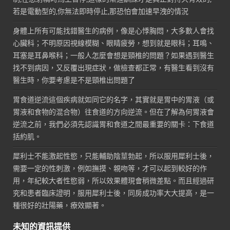
若是電動型的,你無法即時停止,那恐怕會加速早洩的情況
身體上所有可能找錯醫生的病例，像是心悸胸悶，大多數人會找
心臟科；不明原因視線模糊、眼睛疲勞，想到就是眼科；耳鳴、
耳塞是耳鼻喉科；一般人怎麼會想是頸椎的問題？如果遇到醫生
找不到病因，又反覆出現症狀，做檢查都正常，有醫生看到沒有
醫生時，你要考慮是不是頸椎出問題了
胃食道逆流這個疾病就如同它的名字，其實就是胃中的胃液（或
胃液和食物的混合物）往食道的方向逆流。但在了解為何胃液會
逆流之前，我們必須先認識胃和食道之間最重要的關卡：下食道
括約肌。
犀利士不能激起性慾，只能輔助陰莖勃起，所以服用犀利士後，
需要一定的性刺激，例如撫摸、親吻等，才可以起到較好的作
用，年紀較大者性慾弱，所以效果體現會稍微差點。而且經過研
究和患者臨床證明，服用犀利士後，同房成功率大大提高，是一
種很好的壯陽藥，療效顯著。
未知的資訊提供