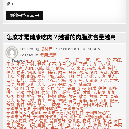
衡。
怎
閱讀完整文章
樣
的
食
物
搭
怎麼才是健康吃肉？越香的肉脂肪含量越高
配
最
健
Posted by
必利吉
Posted on
20240305
康？
Posted in
健康議題
Tagged
e
,
ig
,
oo
,
ps
,
一些
,
一天
,
一樣
,
一直
,
一種
,
一般
,
不僅
,
不少
,
不會
,
不能
,
世界
,
並不
,
並且
,
之後
,
了解
,
五花
,
五花肉
,
亞硝酸鹽
,
人們
,
人體
,
低溫
,
低脂
,
作為
,
來源
,
來說
,
來講
,
保持
,
個人
,
值得
,
健康
,
優勢
,
儲存
,
兩三
,
具有
,
冰箱
,
冷凍
,
冷卻
,
冷藏
,
出現
,
分鐘
,
刺激
,
功效
,
功能障礙
,
加熱
,
勃起
,
包裝
,
反應
,
受人
,
口味
,
口腔
,
台灣
,
否則
,
含量
,
含鐵
,
吸收
,
呈現
,
問題
,
因為
,
增大
,
增硬
,
多數
,
大紅
,
大限
,
天內
,
好處
,
威而
,
威而鋼
,
威而鋼 四 分 之 一顆
,
它們
,
安全
,
差異
,
帶來
,
廚房
,
往往
,
很多
,
得到
,
必須
,
性刺激
,
性慾
,
性行
,
愛撫
,
房前
,
才能
,
抑制劑
,
折扣
,
持久
,
排酸
,
排骨
,
提前
,
擁抱
,
收縮
,
放在
,
效果
,
數據
,
方式
,
普通
,
最大
,
最好
,
最後
,
會出
,
會有
,
會變
,
有力
,
有助
,
有效
,
服用
,
服藥
,
根據
,
條件
,
樂威
,
樂威壯
,
歡迎
,
正常
,
注意
,
泰國果凍副作用
,
泰國果凍吃法
,
泰國果凍哪裡買
,
泰國果凍喝酒
,
泰國果凍威而鋼ptt
,
泰國果凍威而鋼哪裡買
,
泰國果凍心得
,
泰國果凍成分
,
泰國果凍效果
,
消費
,
消費者
,
液態威而鋼ptt
,
液態威購買
,
減少
,
營養
,
營養成分
,
營養素
,
物質
,
狀態
,
狀況
,
留住
,
當中
,
當成
,
白質
,
盡量
,
直接
,
粉紅色
,
紅素
,
紅色
,
細膩
,
維持
,
羊肉
,
美味
,
能放
,
能給
,
脂肪
,
自然
,
致癌
,
藥物
,
蘊藏
,
處大
,
處於
,