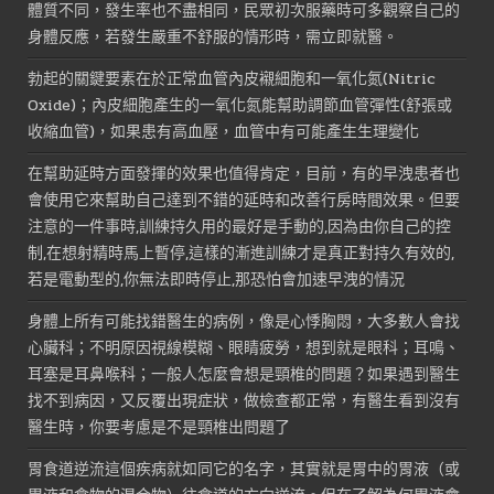
體質不同，發生率也不盡相同，民眾初次服藥時可多觀察自己的
身體反應，若發生嚴重不舒服的情形時，需立即就醫。
勃起的關鍵要素在於正常血管內皮襯細胞和一氧化氮(Nitric
Oxide)；內皮細胞產生的一氧化氮能幫助調節血管彈性(舒張或
收縮血管)，如果患有高血壓，血管中有可能產生生理變化
在幫助延時方面發揮的效果也值得肯定，目前，有的早洩患者也
會使用它來幫助自己達到不錯的延時和改善行房時間效果。但要
注意的一件事時,訓練持久用的最好是手動的,因為由你自己的控
制,在想射精時馬上暫停,這樣的漸進訓練才是真正對持久有效的,
若是電動型的,你無法即時停止,那恐怕會加速早洩的情況
身體上所有可能找錯醫生的病例，像是心悸胸悶，大多數人會找
心臟科；不明原因視線模糊、眼睛疲勞，想到就是眼科；耳鳴、
耳塞是耳鼻喉科；一般人怎麼會想是頸椎的問題？如果遇到醫生
找不到病因，又反覆出現症狀，做檢查都正常，有醫生看到沒有
醫生時，你要考慮是不是頸椎出問題了
胃食道逆流這個疾病就如同它的名字，其實就是胃中的胃液（或