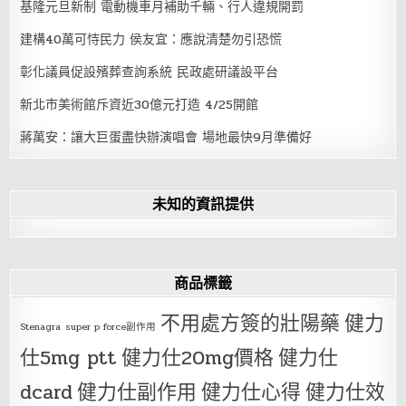
基隆元旦新制 電動機車月補助千輛、行人違規開罰
建構40萬可恃民力 侯友宜：應說清楚勿引恐慌
彰化議員促設殯葬查詢系統 民政處研議設平台
新北市美術館斥資近30億元打造 4/25開館
蔣萬安：讓大巨蛋盡快辦演唱會 場地最快9月準備好
未知的資訊提供
商品標籤
不用處方簽的壯陽藥
健力
Stenagra
super p force副作用
仕5mg ptt
健力仕20mg價格
健力仕
dcard
健力仕副作用
健力仕心得
健力仕效