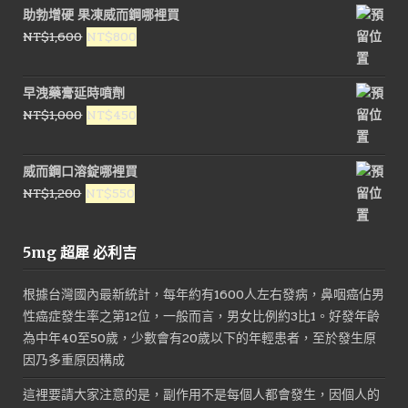
NT$1,800。
NT$900。
助勃增硬 果凍威而鋼哪裡買
原
目
NT$
1,600
NT$
800
始
前
價
價
早洩藥膏延時噴劑
格：
格：
原
目
NT$
1,000
NT$
450
NT$1,600。
NT$800。
始
前
價
價
威而鋼口溶錠哪裡買
格：
格：
原
目
NT$
1,200
NT$
550
NT$1,000。
NT$450。
始
前
價
價
5mg 超犀 必利吉
格：
格：
NT$1,200。
NT$550。
根據台灣國內最新統計，每年約有1600人左右發病，鼻咽癌佔男
性癌症發生率之第12位，一般而言，男女比例約3比1。好發年齡
為中年40至50歲，少數會有20歲以下的年輕患者，至於發生原
因乃多重原因構成
這裡要請大家注意的是，副作用不是每個人都會發生，因個人的