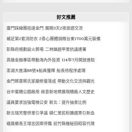
好文推薦
廈門踩線團抵達金門 展開3天2夜旅遊交流
補足第2套消防衣 2善心團體捐贈台東1700萬元裝備
彰縣府規劃設火葬場 二林鎮趙甲里抗議連署
高雄金融專區帶動海內外投資 114年7月開放進駐
澎湖大進滿88號4船員獲釋 船長待程序處理
金門蔡厝蔡氏家廟修復落成 帶動文化交流與觀光
台中蜜糖公園啟用 綠意新地標展現糖廠人文歷史
議員要求加強電梯公安 新北：提升抽查比例
新北瑞芳整併里引爭議 碩仁里民盼擴選票引新血
峨眉鄉長王增忠因案停職 前竹縣機秘田昭容代理