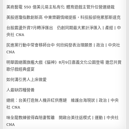
美商藝電 550 億美元易主私有化 體育遊戲主管升任營運總裁
美股道瓊指數創新高 中東樂觀情緒提振，科技股卻拖累那斯達克
台股震盪外資7月轉淨匯出 仍創同期最大累計淨匯入 | 產經 | 中
央社 CNA
民進黨行動中常會移師台中 何欣純發表治理願景 | 政治 | 中央社
CNA
明華園總團旗艦大戲《貓神》8月9日嘉義文化公園登場 邀您共賞
歌仔戲經典盛宴
如何溝引男人上床做愛
人最缺四種營養
總統：台美打造無人機非紅供應鏈 維護台海現狀 | 政治 | 中央
社 CNA
味全龍教練彼得森陪妻暫離 開啟台美往返模式 | 運動 | 中央社
CNA