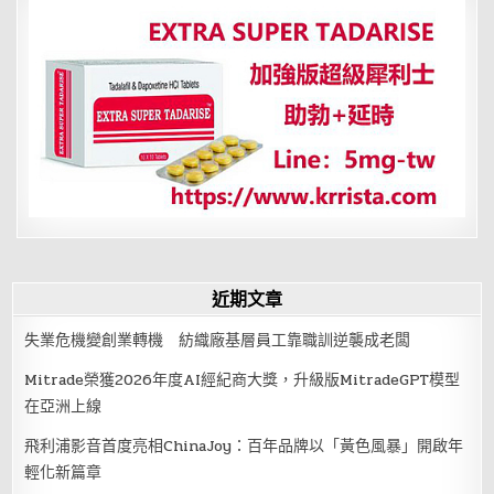
閃
電
外
圍
環
流
影
響
各
地
「降
雨
時
間」
曝
近期文章
失業危機變創業轉機 紡織廠基層員工靠職訓逆襲成老闆
Mitrade榮獲2026年度AI經紀商大獎，升級版MitradeGPT模型
在亞洲上線
飛利浦影音首度亮相ChinaJoy：百年品牌以「黃色風暴」開啟年
輕化新篇章