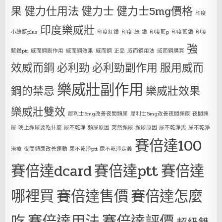
果
健力仕用法
健力士
健力士5mg價格
印度
印度樂威壯
小綠瓶plus
印度紅鑽
印度 綠 鑽
印度藍p
印度藍鑽
印度
強
藍鑽ptt
威而鋼副作用
威而鋼效果
威而鋼 正品
威而鋼用法
威而鋼購買
效威而鋼
必利勁
必利勁副作用
服用威而
樂威壯副作用
鋼的禁忌
樂威壯效果
樂威壯雙效
犀利士5mg改善夜間頻尿
犀利士5mg改善夜間頻尿 夜間頻
尿 晚上頻尿要吃什麼 尿不乾淨 頻尿原因 突然頻尿 頻尿原因 尿不乾淨男 尿不乾淨
賽倍達100
治療 夜間頻尿改善運動 尿不乾淨ptt 尿不乾淨定義
賽倍達dcard
賽倍達ptt
賽倍達
哪裡買
賽倍達售價
賽倍達怎麼
吃
賽倍達用法
賽倍達評價