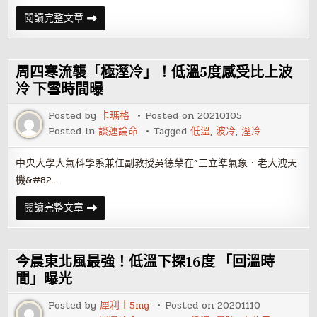
苗
閱讀完整文章
栗
縣
1.7
度
低
周四寒流襲「極溼冷」！低溫5度感受比上波
溫！
吳
冷 下雪時間曝
德
榮：
Posted by
卡瑪格
Posted on
20210105
不
排
Posted in
談運論命
Tagged
低溫
,
波冷
,
溼冷
除
連
續
中央大學大氣科學系兼任副教授吳德榮在”三立準氣象．老大洩天
4
波
機&#82…
寒
流
機
周
閱讀完整文章
率
四
寒
流
襲
「極
今晨東北風最強！低溫下探16度 「回溫時
溼
冷」！
間」曝光
低
溫
Posted by
犀利士5mg
Posted on
20201110
5
度