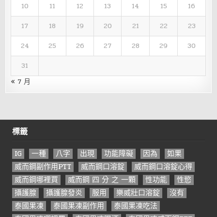
10
11
12
13
14
15
16
17
18
19
20
21
22
23
24
25
26
27
28
29
30
31
« 7 月
標籤
IG
一種
八字
出現
功能障礙
因為
如果
威而鋼副作用PTT
威而鋼口溶錠
威而鋼口溶錠心得
威而鋼哪裡買
威而鋼 四 分 之 一顆
性功能
性慾
攝護腺
攝護腺發炎
服用
樂威壯口溶錠
沒有
泰國果凍
泰國果凍副作用
泰國果凍吃法