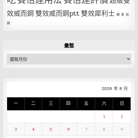
超級雙
效威而鋼
雙效威而鋼ptt
雙效犀利士
騰 素 官
網
彙整
彙
整
2026 年 8 月
一
二
三
四
五
六
日
1
2
3
4
5
6
7
8
9