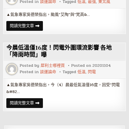
Posted in
談運論命
Tagged
低溫
,
最強
,
東北風
感
受
比
▲氣象專家吳德榮指出，颱風”艾陶”與”梵高&…
上
波
冷
今
閱讀完整文章
下
晨
雪
東
時
北
間
風
曝
最
今晨低溫僅16度！閃電外圍環流影響 各地
強！
低
「降雨時間」曝
溫
下
Posted by
犀利士哪裡買
Posted on
20201104
探
16
Posted in
談運論命
Tagged
低溫
,
閃電
度
「回
溫
▲氣象專家吳德榮指出，今（4）晨最低氣溫僅16度，因受”閃電
時
間」
&#82…
曝
光
今
閱讀完整文章
晨
低
溫
僅
16
度！