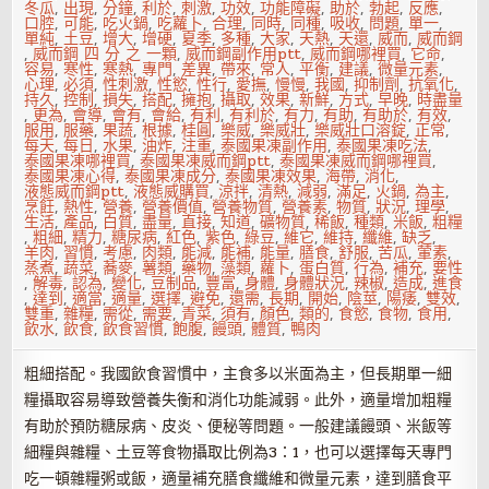
冬瓜
,
出現
,
分鐘
,
利於
,
刺激
,
功效
,
功能障礙
,
助於
,
勃起
,
反應
,
口腔
,
可能
,
吃火鍋
,
吃蘿卜
,
合理
,
同時
,
同種
,
吸收
,
問題
,
單一
,
單純
,
土豆
,
增大
,
增硬
,
夏季
,
多種
,
大家
,
天熱
,
天還
,
威而
,
威而鋼
,
威而鋼 四 分 之 一顆
,
威而鋼副作用ptt
,
威而鋼哪裡買
,
它命
,
容易
,
寒性
,
寒熱
,
專門
,
差異
,
帶來
,
常人
,
平衡
,
建議
,
微量元素
,
心理
,
必須
,
性刺激
,
性慾
,
性行
,
愛撫
,
慢慢
,
我國
,
抑制劑
,
抗氧化
,
持久
,
控制
,
損失
,
搭配
,
擁抱
,
攝取
,
效果
,
新鮮
,
方式
,
早晚
,
時盡量
,
更為
,
會導
,
會有
,
會給
,
有利
,
有利於
,
有力
,
有助
,
有助於
,
有效
,
服用
,
服藥
,
果蔬
,
根據
,
桂圓
,
樂威
,
樂威壯
,
樂威壯口溶錠
,
正常
,
每天
,
每日
,
水果
,
油炸
,
注重
,
泰國果凍副作用
,
泰國果凍吃法
,
泰國果凍哪裡買
,
泰國果凍威而鋼ptt
,
泰國果凍威而鋼哪裡買
,
泰國果凍心得
,
泰國果凍成分
,
泰國果凍效果
,
海帶
,
消化
,
液態威而鋼ptt
,
液態威購買
,
涼拌
,
清熱
,
減弱
,
滿足
,
火鍋
,
為主
,
烹飪
,
熱性
,
營養
,
營養價值
,
營養物質
,
營養素
,
物質
,
狀況
,
理學
,
生活
,
產品
,
白質
,
盡量
,
直接
,
知道
,
礦物質
,
稀飯
,
種類
,
米飯
,
粗糧
,
粗細
,
精力
,
糖尿病
,
紅色
,
紫色
,
綠豆
,
維它
,
維持
,
纖維
,
缺乏
,
羊肉
,
習慣
,
考慮
,
肉類
,
能減
,
能補
,
能量
,
膳食
,
舒服
,
苦瓜
,
葷素
,
蒸煮
,
蔬菜
,
蕎麥
,
薯類
,
藥物
,
藻類
,
蘿卜
,
蛋白質
,
行為
,
補充
,
要性
,
解毒
,
認為
,
變化
,
豆制品
,
豐富
,
身體
,
身體狀況
,
辣椒
,
造成
,
進食
,
達到
,
適當
,
適量
,
選擇
,
避免
,
還需
,
長期
,
開始
,
陰莖
,
陽痿
,
雙效
,
雙重
,
雜糧
,
需從
,
需要
,
青菜
,
須有
,
顏色
,
類的
,
食慾
,
食物
,
食用
,
飲水
,
飲食
,
飲食習慣
,
飽腹
,
饅頭
,
體質
,
鴨肉
粗細搭配。我國飲食習慣中，主食多以米面為主，但長期單一細
糧攝取容易導致營養失衡和消化功能減弱。此外，適量增加粗糧
有助於預防糖尿病、皮炎、便秘等問題。一般建議饅頭、米飯等
細糧與雜糧、土豆等食物攝取比例為3：1，也可以選擇每天專門
吃一頓雜糧粥或飯，適量補充膳食纖維和微量元素，達到膳食平