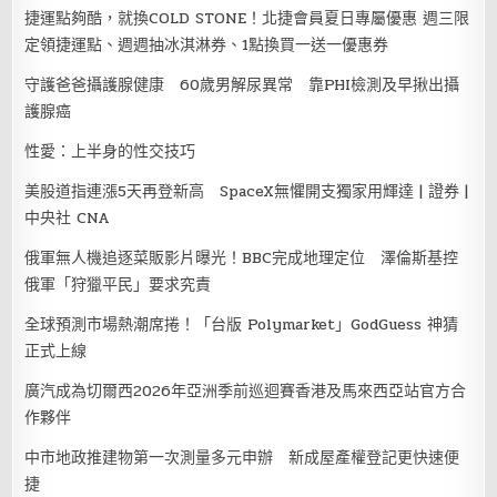
捷運點夠酷，就換COLD STONE！北捷會員夏日專屬優惠 週三限
定領捷運點、週週抽冰淇淋券、1點換買一送一優惠券
守護爸爸攝護腺健康 60歲男解尿異常 靠PHI檢測及早揪出攝
護腺癌
性愛：上半身的性交技巧
美股道指連漲5天再登新高 SpaceX無懼開支獨家用輝達 | 證券 |
中央社 CNA
俄軍無人機追逐菜販影片曝光！BBC完成地理定位 澤倫斯基控
俄軍「狩獵平民」要求究責
全球預測市場熱潮席捲！「台版 Polymarket」GodGuess 神猜
正式上線
廣汽成為切爾西2026年亞洲季前巡迴賽香港及馬來西亞站官方合
作夥伴
中市地政推建物第一次測量多元申辦 新成屋產權登記更快速便
捷