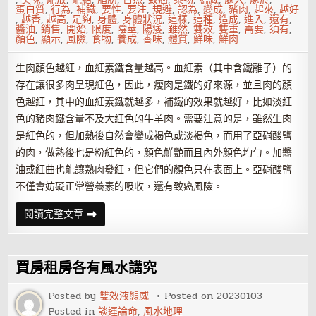
蛋白質
,
行為
,
補鐵
,
要性
,
要注
,
規避
,
認為
,
變成
,
豬肉
,
起來
,
越好
,
越香
,
越高
,
足夠
,
身體
,
身體狀況
,
這樣
,
這種
,
造成
,
進入
,
還有
,
醬油
,
銷售
,
開始
,
限度
,
陰莖
,
陽痿
,
雖然
,
雙效
,
雙重
,
需要
,
須有
,
顏色
,
顯示
,
風險
,
食物
,
養成
,
香味
,
體質
,
鮮味
,
鮮肉
生肉顏色越紅，血紅素鐵含量越高。血紅素（其中含鐵離子）的
存在讓很多肉呈現紅色，因此，瘦肉是鐵的好來源，並且肉的顏
色越紅，其中的血紅素鐵就越多，補鐵的效果就越好，比如淡紅
色的豬肉鐵含量不及大紅色的牛羊肉。需要注意的是，雖然生肉
是紅色的，但加熱後自然會變成褐色或淡褐色，而用了亞硝酸鹽
的肉，做熟後也是粉紅色的，顏色鮮艷而且內外顏色均勻。加醬
油或紅曲也能讓熟肉發紅，但它們的顏色只在表面上。亞硝酸鹽
不僅會妨礙正常營養素的吸收，還有致癌風險。
怎
閱讀完整文章
麼
才
是
健
康
買房租房各有風水講究
吃
肉？
越
Posted by
雙效液態威
Posted on
20230103
香
Posted in
談運論命
,
風水地理
的