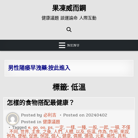
Skip
果凍威而鋼
to
content
健康議題 談運論命 人際互動
MENU
男性陽痿早洩藥:按此進入
標籤:
低溫
怎樣的食物搭配最健康？
Posted by
必利吉
Posted on
20240402
Posted in
健康議題
Tagged
e
,
go
,
oo
,
ps
,
一定
,
一樣
,
一種
,
一般
,
一起
,
一頓
,
不僅
,
不同
,
世界
,
主食
,
之後
,
人們
,
人體
,
以及
,
低溫
,
作為
,
作用
,
來說
,
例為
,
便秘
,
促進
,
保證
,
個人
,
健康
,
偶爾
,
價值
,
元素
,
兩性
,
具有
,