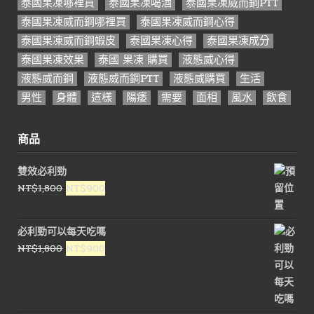
泰國果凍哪裡買
泰國果凍喝酒
泰國果凍威而鋼PTT
泰國果凍威而鋼哪裡買
泰國果凍威而鋼心得
泰國果凍威而鋼蝦皮
泰國果凍心得
泰國果凍成分
泰國果凍效果
泰國 果凍 購買
液態威心得
液態威而鋼
液態威而鋼PTT
液態威購買
生活
男性
身體
這樣
陽痿
需要
面相
風水
飲食
商品
雙效必利勁
原
目
NT$
1,800
NT$
900
始
前
價
價
必利勁可以每天吃嗎
格：
格：
原
目
NT$
1,800
NT$
900
NT$1,800。
NT$900。
始
前
價
價
格：
格：