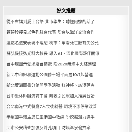
好文推薦
從不會講到愛上台語 北市學生：聽懂阿嬤的話了
管碧玲接見以色列駐台代表 盼台以海洋交流合作
遭點名道安表現不理想 桃市：單看死亡數有失公允
蘇弘毅接弘光科大校長 導入AI、深化國際夥伴關係
台中環團示愛求婚台積電 盼2028無煤中火結連理
新北中和錦和運動公園停車場平面層10/1起營運
新北蘆洲圖書分館開學季活動 扛神將、訪湧蓮寺
台中退休師辦演詩午會 盼吸引民眾加入推廣台語
台北南港中式餐廳7人食後就醫 環境不潔停業改善
拳擊國手賴主恩任里港國中教練 盼挖掘潛力選手
北市公安稽查加強反針孔項目 防堵溫泉偷拍案