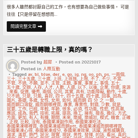
很多人雖然都討厭自己的工作，也有想要為自己做些事情。 可是
往往【只是停留在想想而…
沒
閱讀完整文章
過
五
十
歲
的
三十五歲是轉職上限，真的嗎？
你，
盡
早
Posted by
超犀
Posted on
20221017
發
Posted in
人際互動
展
自
Tagged
av
,
bl
,
blue
,
der
,
e
,
go
,
ig
,
ng
,
oo
,
ph
,
ps
,
一兩個
,
己
三十
,
三十五歲
,
三十歲
,
上班
,
上班族
,
上限
,
不了
,
不少
,
不當
,
的
不管
,
不過
,
不願
,
並不
,
主管
,
主題
,
事實
,
事實上
,
事情
,
五十
,
品
五十歲
,
交辦
,
人存
,
人才
,
人數
,
人還
,
以下
,
以後
,
企業
,
你還
,
來源
牌
,
來看
,
促進
,
優秀
,
兩個
,
公司
,
其實
,
具有
,
功能障礙
,
動作
,
十歲
,
是
只不過
,
只是
,
只能
,
喜好
,
四十
,
四十五歲
,
四十歲
,
回事
,
因為
,
很
圖片
,
基礎
,
多歲
,
女性
,
女用
,
如何
,
威而鋼 四 分 之 一顆
,
重
威而鋼口溶錠
,
威而鋼哪裡買
,
專業
,
專業性
,
對錯
,
少數
,
就是
,
要
就要
,
工作
,
已經
,
年輕
,
年齡
,
很多
,
必須
,
性功能
,
性慾
,
性高潮
,
的。
應該
,
成為
,
我們
,
技術
,
拓展
,
提高
,
換工
,
擁有
,
擅長
,
擔任
,
方式
,
方面
,
更加
,
有人
,
有機
,
期間
,
未來
,
樂威
,
樂威壯
,
模式
,
機會
,
正確
,
正視
,
比較
,
沒有
,
泰國果凍副作用
,
泰國果凍吃法
,
泰國果凍哪裡買
,
泰國果凍威而鋼ptt
,
泰國果凍威而鋼哪裡買
,
泰國果凍心得
,
泰國果凍成分
,
泰國果凍效果
,
活躍
,
液態威購買
,
渴求
,
滿意
,
熱門
,
狀況
,
現實
,
現狀
,
男性
,
發揮
,
的話
,
看出
,
真的
,