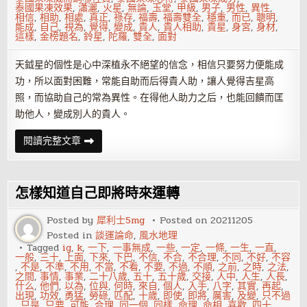
泰國果凍效果
,
瀟灑
,
火星
,
無論
,
玉堂
,
甲級
,
男子
,
男性
,
異性
,
相信
,
相助
,
相處
,
真正
,
祿存
,
福壽
,
福壽雙全
,
穩重
,
而已
,
聰明
,
能成
,
自己
,
視為
,
覺得
,
變成
,
貴人
,
貴人相助
,
貴星
,
身宮
,
身材
,
這樣
,
金榜題名
,
鈴星
,
陀羅
,
雙全
,
面對
天鉞星的個性是心中深植永不絕望的信念，相信只要努力便能成
功，所以面對困難，常能自助而后得貴人助，讓人覺得吉星高
照，而協助自己的常為異性。在得他人助力之后，也能回饋而匡
助他人，變成別人的貴人。
紫
閱讀完整文章
微
甲
級
星
曜
怎樣知道自己即將時來運轉
之
天
鉞
Posted by
犀利士5mg
Posted on
20211205
星
Posted in
談運論命
,
風水地理
Tagged
ig
,
k
,
一下
,
一事無成
,
一些
,
一定
,
一條
,
一生
,
一直
,
一般
,
三十
,
上面
,
下來
,
下巴
,
不信
,
不合
,
不合理
,
不同
,
不好
,
不容
,
不是
,
不準
,
不用
,
不當
,
不看
,
不要
,
不過
,
不順
,
之前
,
之時
,
之法
,
之間
,
事情
,
事業
,
二十八歲
,
五十
,
五十歲
,
交接
,
人中
,
人生
,
人長
,
什么
,
他們
,
以為
,
位與
,
何時
,
來自
,
個人
,
入手
,
八字
,
其實
,
再起
,
出現
,
功效
,
勇猛
,
勞碌
,
匹配
,
十歲
,
即使
,
即將
,
厲害
,
及變
,
只不過
,
只是
,
只要
,
可能
,
合理
,
同一個
,
同樣
,
命理
,
命相
,
喜歡
,
四十
,