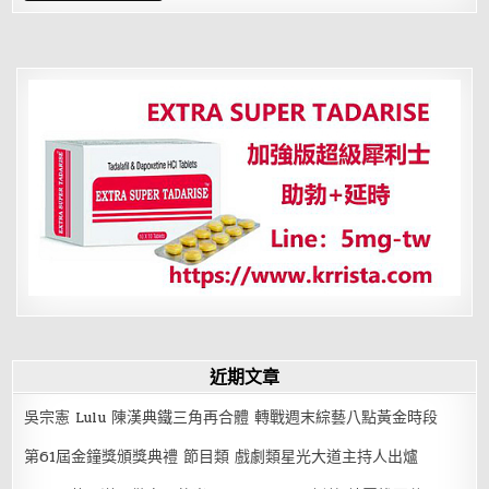
星
坐
守
十
二
宮
——
夫
妻
宮
近期文章
吳宗憲 Lulu 陳漢典鐵三角再合體 轉戰週末綜藝八點黃金時段
第61屆金鐘獎頒獎典禮 節目類 戲劇類星光大道主持人出爐