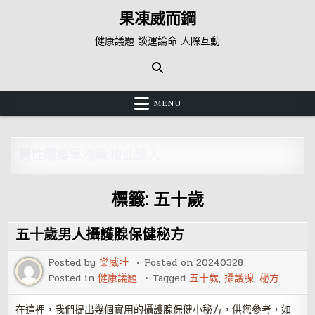
Skip
果凍威而鋼
to
content
健康議題 談運論命 人際互動
MENU
男性陽痿早洩藥:按此進入
標籤:
五十歲
五十歲男人攝護腺保健秘方
Posted by
樂威壯
Posted on
20240328
Posted in
健康議題
Tagged
五十歲
,
攝護腺
,
秘方
在這裡，我們提出幾個實用的攝護腺保健小秘方，供您參考，如