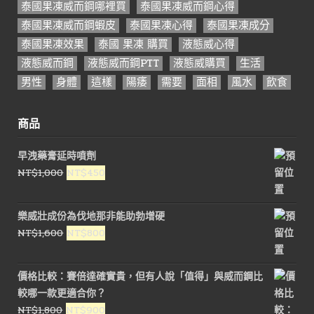
泰國果凍威而鋼哪裡買
泰國果凍威而鋼心得
泰國果凍威而鋼蝦皮
泰國果凍心得
泰國果凍成分
泰國果凍效果
泰國 果凍 購買
液態威心得
液態威而鋼
液態威而鋼PTT
液態威購買
生活
男性
身體
這樣
陽痿
需要
面相
風水
飲食
商品
早洩藥膏延時噴劑
原
目
NT$
1,000
NT$
450
始
前
價
價
樂威壯成份為伐地那非能助勃增硬
格：
格：
原
目
NT$
1,600
NT$
800
NT$1,000。
NT$450。
始
前
價
價
價格比較：賽倍達確實貴，但有人說「值得」與威而鋼比
格：
格：
較哪一款更適合你？
NT$1,600。
NT$800。
原
目
NT$
1,800
NT$
900