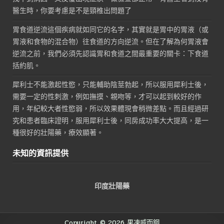
醫生時，你要考慮是不是頸椎出問題了
胃食道逆流這個疾病就如同它的名字，其實就是胃中的胃液（或
胃液和食物的混合物）往食道的方向逆流。但在了解為何胃液會
逆流之前，我們必須先認識胃和食道之間最重要的關卡：下食道
括約肌。
犀利士不能激起性慾，只能輔助陰莖勃起，所以服用犀利士後，
需要一定的性刺激，例如撫摸、親吻等，才可以起到較好的作
用，年紀較大者性慾弱，所以效果體現會稍微差點。而且經過研
究和患者臨床證明，服用犀利士後，同房成功率大大提高，是一
種很好的壯陽藥，療效顯著。
未知的資訊提供
印度壯陽藥
Copyright © 2026 果凍威而鋼