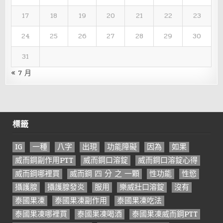
17
18
19
20
21
22
23
24
25
26
27
28
29
30
31
« 7 月
標籤
IG
一種
八字
出現
功能障礙
因為
如果
威而鋼副作用PTT
威而鋼口溶錠
威而鋼口溶錠心得
威而鋼哪裡買
威而鋼 四 分 之 一顆
性功能
性慾
攝護腺
攝護腺發炎
服用
樂威壯口溶錠
沒有
泰國果凍
泰國果凍副作用
泰國果凍吃法
泰國果凍哪裡買
泰國果凍喝酒
泰國果凍威而鋼PTT