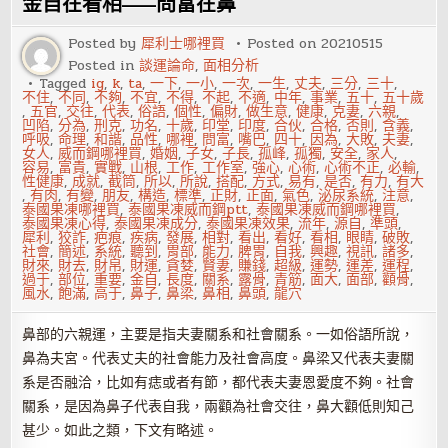
金自在看相——問富在鼻
人
有
雙
Posted by
犀利士哪裡買
Posted on
20210515
重
Posted in
談運論命
,
面相分析
性
格，
Tagged
ig
,
k
,
ta
,
一下
,
一小
,
一次
,
一生
,
丈夫
,
三分
,
三十
,
為
不住
,
不同
,
不夠
,
不宜
,
不得
,
不起
,
不適
,
中年
,
事業
,
五十
,
五十歲
人
,
五官
,
交往
,
代表
,
俗語
,
個性
,
偏財
,
做生意
,
健康
,
克妻
,
六親
,
現
凹陷
,
分為
,
刑克
,
功名
,
十歲
,
印堂
,
印度
,
合伙
,
合格
,
否則
,
含義
,
實
呼吸
,
命理
,
和諧
,
品性
,
哪裡
,
問富
,
嘴巴
,
四十
,
因為
,
大敗
,
夫妻
,
女人
,
威而鋼哪裡買
,
婚姻
,
子女
,
子長
,
孤峰
,
孤獨
,
安全
,
家人
,
容易
,
富貴
,
實戰
,
山根
,
工作
,
工作室
,
強心
,
心術
,
心術不正
,
必輸
,
性健康
,
成就
,
截筒
,
所以
,
所說
,
搭配
,
方式
,
易有
,
是否
,
有力
,
有大
,
有肉
,
有變
,
朋友
,
構造
,
標準
,
正財
,
正面
,
氣色
,
泌尿系統
,
注意
,
泰國果凍哪裡買
,
泰國果凍威而鋼ptt
,
泰國果凍威而鋼哪裡買
,
泰國果凍心得
,
泰國果凍成分
,
泰國果凍效果
,
流年
,
源自
,
準頭
,
犀利
,
狡詐
,
疤痕
,
疾病
,
發展
,
相對
,
看出
,
看好
,
看相
,
眼睛
,
破敗
,
社會
,
簡述
,
系統
,
聽到
,
胃部
,
能力
,
脾胃
,
自我
,
興趣
,
視訊
,
諸多
,
財來
,
財去
,
財帛
,
財運
,
貪婪
,
賢妻
,
賺錢
,
超級
,
運勢
,
運差
,
運程
,
過于
,
部位
,
重要
,
金自
,
長度
,
關系
,
露骨
,
青筋
,
面大
,
面部
,
顴骨
,
風水
,
飽滿
,
高于
,
鼻子
,
鼻梁
,
鼻相
,
鼻頭
,
龍穴
鼻部的六親運，主要是指夫妻關系和社會關系。一如俗語所說，
鼻為夫宮。代表丈夫的社會能力及社會高度。鼻梁又代表夫妻關
系是否融洽，比如有痣或者有節，都代表夫妻恩愛度不夠。社會
關系，是因為鼻子代表自我，兩顴為社會交往，鼻大顴低則知己
甚少。如此之類，下文有略述。