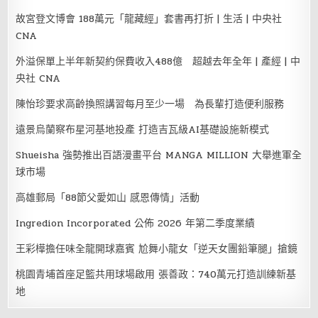
故宮登文博會 188萬元「龍藏經」套書再打折 | 生活 | 中央社
CNA
外溢保單上半年新契約保費收入488億 超越去年全年 | 產經 | 中
央社 CNA
陳怡珍要求高齡換照講習每月至少一場 為長輩打造便利服務
遠景烏蘭察布星河基地投產 打造吉瓦級AI基礎設施新模式
Shueisha 強勢推出百語漫畫平台 MANGA MILLION 大舉進軍全
球市場
高雄郵局「88節父愛如山 感恩傳情」活動
Ingredion Incorporated 公佈 2026 年第二季度業績
王彩樺擔任味全龍開球嘉賓 尬舞小龍女「逆天女團鉛筆腿」搶鏡
桃園青埔首座足籃共用球場啟用 張善政：740萬元打造訓練新基
地