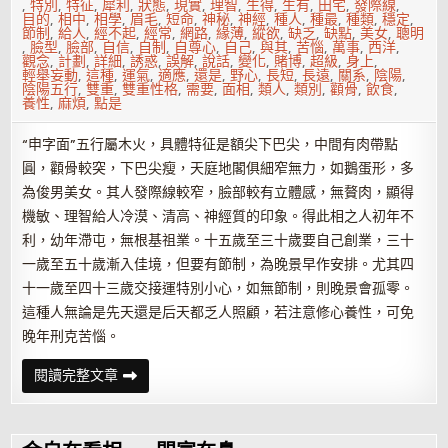
,
特別
,
特征
,
犀利
,
狀態
,
現實
,
理智
,
生得
,
生有
,
田宅
,
發際線
,
目的
,
相中
,
相學
,
眉毛
,
短命
,
神秘
,
神經
,
種人
,
種最
,
種類
,
穩定
,
節制
,
給人
,
經不起
,
經常
,
網路
,
緣薄
,
縱欲
,
缺乏
,
缺點
,
美女
,
聰明
,
臉型
,
臉部
,
自信
,
自制
,
自尊心
,
自己
,
與其
,
苦惱
,
萬事
,
西洋
,
觀念
,
計劃
,
詳細
,
誘惑
,
誤解
,
說話
,
變化
,
賭博
,
超級
,
身上
,
輕舉妄動
,
這種
,
運氣
,
適應
,
還是
,
野心
,
長短
,
長遠
,
關系
,
陰陽
,
陰陽五行
,
雙重
,
雙重性格
,
需要
,
面相
,
類人
,
類別
,
顴骨
,
飲食
,
養性
,
麻煩
,
點是
“申字面”五行屬木火，具體特征是額尖下巴尖，中間有肉帶點
圓，顴骨較突，下巴尖瘦，天庭地閣俱細窄無力，如鵝蛋形，多
為俊男美女。其人發際線較窄，臉部較有立體感，無贅肉，顯得
機敏、理智給人冷漠、清高、神經質的印象。得此相之人初年不
利，幼年滯屯，無根基祖業。十五歲至三十歲要自己創業，三十
一歲至五十歲漸入佳境，但要有節制，為晚景早作安排。尤其四
十一歲至四十三歲交接運特別小心，如無節制，則晚景會孤零。
這種人無論是先天還是后天都乏人照顧，若注意修心養性，可免
晚年刑克苦惱。
生
閱讀完整文章
有
申
字
面
的