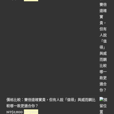
始
前
價
價
格：
格：
NT$1,800。
NT$900。
價格比較：賽倍達確實貴，但有人說「值得」與威而鋼比
較哪一款更適合你？
原
目
NT$
1,800
NT$
900