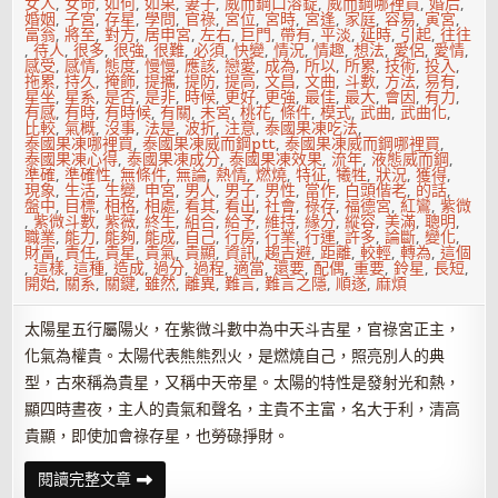
女人
,
女命
,
如何
,
如果
,
妻子
,
威而鋼口溶錠
,
威而鋼哪裡買
,
婚后
,
婚姻
,
子宮
,
存星
,
學問
,
官祿
,
宮位
,
宮時
,
宮逢
,
家庭
,
容易
,
寅宮
,
富翁
,
將至
,
對方
,
居申宮
,
左右
,
巨門
,
帶有
,
平淡
,
延時
,
引起
,
往往
,
待人
,
很多
,
很強
,
很難
,
必須
,
快變
,
情況
,
情趣
,
想法
,
愛侶
,
愛情
,
感受
,
感情
,
態度
,
慢慢
,
應該
,
戀愛
,
成為
,
所以
,
所累
,
技術
,
投入
,
拖累
,
持久
,
掩飾
,
提攜
,
提防
,
提高
,
文昌
,
文曲
,
斗數
,
方法
,
易有
,
星坐
,
星系
,
是否
,
是非
,
時候
,
更好
,
更強
,
最佳
,
最大
,
會因
,
有力
,
有感
,
有時
,
有時候
,
有關
,
未宮
,
桃花
,
條件
,
模式
,
武曲
,
武曲化
,
比較
,
氣概
,
沒事
,
法是
,
波折
,
注意
,
泰國果凍吃法
,
泰國果凍哪裡買
,
泰國果凍威而鋼ptt
,
泰國果凍威而鋼哪裡買
,
泰國果凍心得
,
泰國果凍成分
,
泰國果凍效果
,
流年
,
液態威而鋼
,
準確
,
準確性
,
無條件
,
無論
,
熱情
,
燃燒
,
特征
,
犧牲
,
狀況
,
獲得
,
現象
,
生活
,
生變
,
申宮
,
男人
,
男子
,
男性
,
當作
,
白頭偕老
,
的話
,
盤中
,
目標
,
相格
,
相處
,
看其
,
看出
,
社會
,
祿存
,
福德宮
,
紅鸞
,
紫微
,
紫微斗數
,
紫薇
,
終生
,
組合
,
給予
,
維持
,
緣分
,
縱容
,
美滿
,
聰明
,
職業
,
能力
,
能夠
,
能成
,
自己
,
行房
,
行業
,
行運
,
許多
,
論斷
,
變化
,
財富
,
責任
,
貴星
,
貴氣
,
貴顯
,
資訊
,
趨吉避
,
距離
,
較輕
,
轉為
,
這個
,
這樣
,
這種
,
造成
,
過分
,
過程
,
適當
,
還要
,
配偶
,
重要
,
鈴星
,
長短
,
開始
,
關系
,
關鍵
,
雖然
,
離異
,
難言
,
難言之隱
,
順遂
,
麻煩
太陽星五行屬陽火，在紫微斗數中為中天斗吉星，官祿宮正主，
化氣為權貴。太陽代表熊熊烈火，是燃燒自己，照亮別人的典
型，古來稱為貴星，又稱中天帝星。太陽的特性是發射光和熱，
顯四時晝夜，主人的貴氣和聲名，主貴不主富，名大于利，清高
貴顯，即使加會祿存星，也勞碌掙財。
太
閱讀完整文章
陽