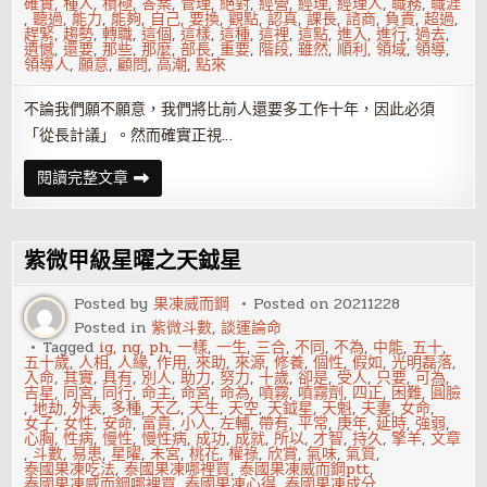
確實
,
種人
,
積極
,
答案
,
管理
,
絕對
,
經營
,
經理
,
經理人
,
職務
,
職涯
,
聽過
,
能力
,
能夠
,
自己
,
要換
,
觀點
,
認真
,
課長
,
諮商
,
負責
,
超過
,
趕緊
,
趨勢
,
轉職
,
這個
,
這樣
,
這種
,
這裡
,
這點
,
進入
,
進行
,
過去
,
遺憾
,
還要
,
那些
,
那麼
,
部長
,
重要
,
階段
,
雖然
,
順利
,
領域
,
領導
,
領導人
,
願意
,
顧問
,
高潮
,
點來
不論我們願不願意，我們將比前人還要多工作十年，因此必須
「從長計議」。然而確實正視…
三
閱讀完整文章
十
五
歲
是
轉
紫微甲級星曜之天鉞星
職
上
限，
Posted by
果凍威而鋼
Posted on
20211228
真
Posted in
紫微斗數
,
談運論命
的
嗎？
Tagged
ig
,
ng
,
ph
,
一樣
,
一生
,
三合
,
不同
,
不為
,
中能
,
五十
,
五十歲
,
人相
,
人緣
,
作用
,
來助
,
來源
,
修養
,
個性
,
假如
,
光明磊落
,
入命
,
其實
,
具有
,
別人
,
助力
,
努力
,
十歲
,
卻是
,
受人
,
只要
,
可為
,
吉星
,
同宮
,
同行
,
命主
,
命宮
,
命為
,
噴霧
,
噴霧劑
,
四正
,
困難
,
圓臉
,
地劫
,
外表
,
多種
,
天乙
,
天生
,
天空
,
天鉞星
,
天魁
,
夫妻
,
女命
,
女子
,
女性
,
安命
,
富貴
,
小人
,
左輔
,
帶有
,
平常
,
庚年
,
延時
,
強弱
,
心胸
,
性病
,
慢性
,
慢性病
,
成功
,
成就
,
所以
,
才智
,
持久
,
擎羊
,
文章
,
斗數
,
易患
,
星曜
,
未宮
,
桃花
,
權祿
,
欣賞
,
氣味
,
氣質
,
泰國果凍吃法
,
泰國果凍哪裡買
,
泰國果凍威而鋼ptt
,
泰國果凍威而鋼哪裡買
,
泰國果凍心得
,
泰國果凍成分
,