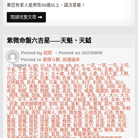
果您有家人是男性50歲以上，請注意看！
五
閱讀完整文章
十
歲
男
人
攝
紫微命盤六吉星——天魁、天鉞
護
腺
保
Posted by
超犀
Posted on
20230808
健
Posted in
紫微斗數
,
談運論命
秘
方
Tagged
e
,
go
,
ic
,
ig
,
k
,
ng
,
ph
,
ps
,
q
,
一定
,
一宮
,
一生
,
上司
,
不喜
,
不會
,
不服
,
不知
,
不知不覺
,
丙火
,
中常
,
中有
,
主動
,
主星
,
之化
,
之星
,
之災
,
五十
,
五十歲
,
人物
,
人相
,
人要
,
人見人愛
,
人際
,
付出
,
付諸
,
代表
,
份量
,
作用
,
你會
,
來得
,
來自
,
假如
,
兇化
,
光明磊落
,
具有
,
再見
,
凡事
,
出現
,
別人
,
利于
,
利用
,
功名
,
加火
,
助力
,
努力
,
勇敢
,
勞碌
,
十歲
,
南方
,
原因
,
可為
,
吉星
,
同時
,
命宮
,
命盤
,
和睦
,
哲學
,
問題
,
善惡
,
善良
,
單位
,
噴霧
,
噴霧劑
,
嚴格
,
四正
,
困境
,
困擾
,
固執
,
圓臉
,
地劫
,
坐命
,
外表
,
多為
,
大人
,
大小
,
大方
,
天乙
,
天干
,
天然
,
天生
,
天空
,
天賦
,
天鉞星
,
天魁
,
太陰
,
女命
,
女性
,
好處
,
威而鋼哪裡買
,
宮時
,
容易
,
富有
,
富貴
,
實現
,
寫作
,
尋找
,
尋求
,
對人
,
對人要
,
小人
,
小限
,
就要
,
左右
,
帶風
,
幫人
,
幫助
,
年輕
,
延時
,
很強
,
得到
,
得罪人
,
微命
,
微命盤
,
心地善良
,
必須
,
性格
,
愛上
,
感情
,
感覺
,
成功
,
成為
,
才能
,
拒絕
,
拖延
,
持久
,
指揮
,
接近
,
推薦
,
提攜
,
擅長
,
改變
,
敏感
,
教師
,
文昌
,
文曲
,
文章
,
斗數
,
方位
,
易得
,
易有
,
易發
,
星坐
,
星曜
,
時會
,
智慧
,
有力
,
有感
,
有時
,
有用
,
果斷
,
根據
,
桃花
,
樂善好施
,
機智
,
機會
,
機遇
,
權力
,
權祿
,
欲強
,
正宮
,
正直
,
死亡
,
比較
,
氣質
,
沒有
,
泰國果凍吃法
,