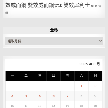
效威而鋼
雙效威而鋼ptt
雙效犀利士
騰 素 官
網
彙整
彙
整
2026 年 8 月
一
二
三
四
五
六
日
1
2
3
4
5
6
7
8
9
10
11
12
13
14
15
16