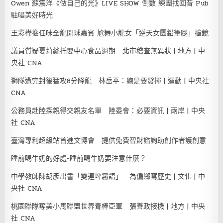
Owen 蘇震洋《做自己的光》LIVE SHOW 倒數 練團找回昔 Pub
駐唱美好時光
王彩樺擔任味全龍開球嘉賓 尬舞小龍女「逆天女團鉛筆腿」搶鏡
議員質疑夏莉絲托嬰中心食品過期 北市稽查無異狀 | 地方 | 中
央社 CNA
獅隊遭完封後猛攻8分降龍 林岳平：總是要發揮 | 運動 | 中央社
CNA
公務員赴陸探親得交親友名單 陸委會：必要資訊 | 兩岸 | 中央
社 CNA
臺灣專利超級站首進文博會 提供免費智財諮詢助創作者護創意
睡前喝牛奶的好處-睡前喝牛奶要注意什麼？
中學教師陳胡彥出書「雙連埤霧語」 為偏鄉寫歷史 | 文化 | 中
央社 CNA
桃園聯隊奪美小馬聯盟世界青棒亞軍 張善政接機 | 地方 | 中央
社 CNA