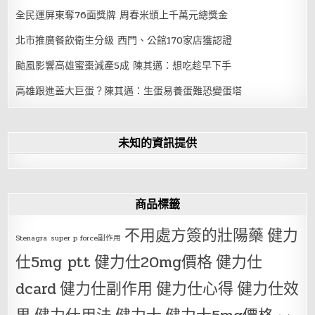
全民運屏東奪76面獎牌 周春米頒上千萬元總獎金
北市推廣餐飲衛生分級 西門、公館170家店獲認證
颱風影響高雄蜜棗減產5成 陳其邁：想吃趁早下手
高雄跟進蓋大巨蛋？陳其邁：生蛋易養蛋難恐變蛋塔
未知的資訊提供
商品標籤
不用處方簽的壯陽藥
健力
Stenagra
super p force副作用
仕5mg ptt
健力仕20mg價格
健力仕
dcard
健力仕副作用
健力仕心得
健力仕效