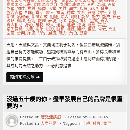
泰國果凍哪裡買
,
泰國果凍威而鋼ptt
,
泰國果凍威而鋼哪裡買
,
泰國果凍心得
,
泰國果凍成分
,
泰國果凍效果
,
清秀
,
溫和
,
火星
,
煞星
,
物件
,
物質
,
猶豫
,
玉堂
,
男性
,
異性
,
疾病
,
發現
,
發生
,
盤六吉星
,
相助
,
真話
,
眾人
,
福壽
,
穩重
,
笑容
,
答應
,
精神
,
糾纏
,
紫微
,
紫微命
,
紫微斗數
,
組織
,
給人
,
聰明
,
能令
,
能力
,
能成
,
自己
,
致命
,
興趣
,
藝術
,
處理
,
表現
,
記者
,
說話
,
調和
,
豐富
,
貴人
,
貴人相助
,
身心
,
身材
,
較大
,
迅猛
,
逃避
,
逆境
,
適應
,
鈴星
,
錯失良機
,
長輩
,
關系
,
阻力
,
隨和
,
隱性
,
雖然
,
靈感
,
青云
,
靠山
,
面帶
,
音樂
,
順遂
,
領導
,
風流
,
魅力
,
黃色
,
鼓勵
天魁、天鉞與文昌、文曲均主利于功名，但昌曲帶風流儒雅，須
經自己努力才能成功；魁鉞則樸實無華而有靠山，多得長輩和單
位的推薦提攜，且主由于政策改變或適應上層利益而得到好處，
其成功為天然之助力，不必刻意追求。
紫
閱讀完整文章
微
命
盤
六
吉
沒過五十歲的你，盡早發展自己的品牌是很重
星
——
要的。
天
魁、
Posted by
雙效液態威
Posted on
20230216
天
鉞
Posted in
人際互動
Tagged
五十歲
,
發展
,
盡早