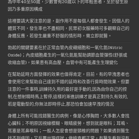
為中年40至50歲，少數會有20歲以下的年輕患者，至於發生原
因乃多重原因構成
這裡要請大家注意的是，副作用不是每個人都會發生，因個人的
體質不同，發生率也不盡相同，民眾初次服藥時可多觀察自己的
身體反應，若發生嚴重不舒服的情形時，需立即就醫。
勃起的關鍵要素在於正常血管內皮襯細胞和一氧化氮(Nitric
Oxide)；內皮細胞產生的一氧化氮能幫助調節血管彈性(舒張或
收縮血管)，如果患有高血壓，血管中有可能產生生理變化
在幫助延時方面發揮的效果也值得肯定，目前，有的早洩患者也
會使用它來幫助自己達到不錯的延時和改善行房時間效果。但要
注意的一件事時,訓練持久用的最好是手動的,因為由你自己的控
制,在想射精時馬上暫停,這樣的漸進訓練才是真正對持久有效的,
若是電動型的,你無法即時停止,那恐怕會加速早洩的情況
身體上所有可能找錯醫生的病例，像是心悸胸悶，大多數人會找
心臟科；不明原因視線模糊、眼睛疲勞，想到就是眼科；耳鳴、
耳塞是耳鼻喉科；一般人怎麼會想是頸椎的問題？如果遇到醫生
找不到病因，又反覆出現症狀，做檢查都正常，有醫生看到沒有