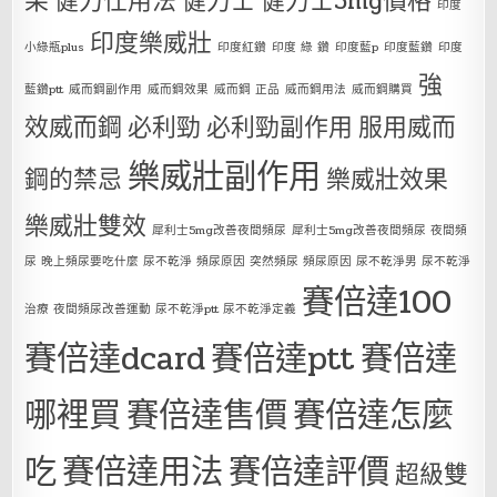
果
健力仕用法
健力士
健力士5mg價格
印度
印度樂威壯
小綠瓶plus
印度紅鑽
印度 綠 鑽
印度藍p
印度藍鑽
印度
強
藍鑽ptt
威而鋼副作用
威而鋼效果
威而鋼 正品
威而鋼用法
威而鋼購買
效威而鋼
必利勁
必利勁副作用
服用威而
樂威壯副作用
鋼的禁忌
樂威壯效果
樂威壯雙效
犀利士5mg改善夜間頻尿
犀利士5mg改善夜間頻尿 夜間頻
尿 晚上頻尿要吃什麼 尿不乾淨 頻尿原因 突然頻尿 頻尿原因 尿不乾淨男 尿不乾淨
賽倍達100
治療 夜間頻尿改善運動 尿不乾淨ptt 尿不乾淨定義
賽倍達dcard
賽倍達ptt
賽倍達
哪裡買
賽倍達售價
賽倍達怎麼
吃
賽倍達用法
賽倍達評價
超級雙