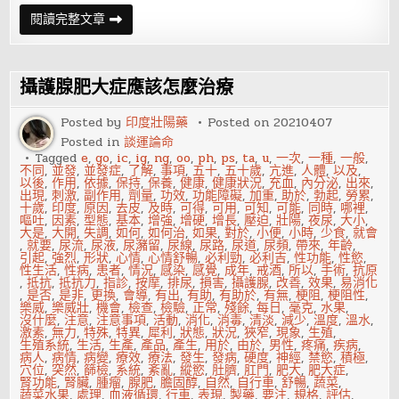
金
閱讀完整文章
自
在
看
相
——
攝護腺肥大症應該怎麼治療
問
富
在
Posted by
印度壯陽藥
Posted on
20210407
鼻
Posted in
談運論命
Tagged
e
,
go
,
ic
,
ig
,
ng
,
oo
,
ph
,
ps
,
ta
,
u
,
一次
,
一種
,
一般
,
不同
,
並發
,
並發症
,
了解
,
事項
,
五十
,
五十歲
,
亢進
,
人體
,
以及
,
以後
,
作用
,
依據
,
保持
,
保養
,
健康
,
健康狀況
,
充血
,
內分泌
,
出來
,
出現
,
刺激
,
副作用
,
劑量
,
功效
,
功能障礙
,
加重
,
助於
,
勃起
,
勞累
,
十歲
,
印度
,
原因
,
去皮
,
及時
,
可得
,
可用
,
可知
,
可能
,
同時
,
哪裡
,
嘔吐
,
因素
,
型態
,
基本
,
增強
,
增硬
,
增長
,
壓迫
,
壯陽
,
夜尿
,
大小
,
大是
,
大開
,
失調
,
如何
,
如何治
,
如果
,
對於
,
小便
,
小時
,
少食
,
就會
,
就要
,
尿流
,
尿液
,
尿瀦留
,
尿線
,
尿路
,
尿道
,
尿頻
,
帶來
,
年齡
,
引起
,
強烈
,
形狀
,
心情
,
心情舒暢
,
必利勁
,
必利吉
,
性功能
,
性慾
,
性生活
,
性病
,
患者
,
情況
,
感染
,
感覺
,
成年
,
戒酒
,
所以
,
手術
,
抗原
,
抵抗
,
抵抗力
,
指診
,
按摩
,
排尿
,
損害
,
攝護腺
,
改善
,
效果
,
易消化
,
是否
,
是非
,
更換
,
會導
,
有出
,
有助
,
有助於
,
有無
,
梗阻
,
梗阻性
,
樂威
,
樂威壯
,
機會
,
檢查
,
檢驗
,
正常
,
殘餘
,
每日
,
毫克
,
水果
,
沒什麼
,
注意
,
注意事項
,
活動
,
消化
,
消毒
,
清淡
,
減少
,
溫度
,
溫水
,
激素
,
無力
,
特殊
,
特異
,
犀利
,
狀態
,
狀況
,
狹窄
,
現象
,
生殖
,
生殖系統
,
生活
,
生產
,
產品
,
產生
,
用於
,
由於
,
男性
,
疼痛
,
疾病
,
病人
,
病情
,
病變
,
療效
,
療法
,
發生
,
發病
,
硬度
,
神經
,
禁慾
,
積極
,
穴位
,
突然
,
篩檢
,
系統
,
紊亂
,
縱慾
,
肚臍
,
肛門
,
肥大
,
肥大症
,
腎功能
,
腎臟
,
腫瘤
,
腺肥
,
膽固醇
,
自然
,
自行車
,
舒暢
,
蔬菜
,
蔬菜水果
,
處理
,
血液循環
,
行車
,
表現
,
製藥
,
要注
,
規格
,
評估
,