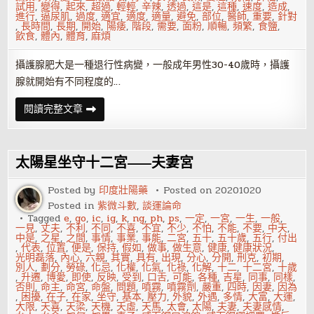
試用
,
變得
,
起來
,
超過
,
輕輕
,
辛辣
,
透過
,
這是
,
這種
,
速度
,
造成
,
進行
,
逼尿肌
,
過度
,
適宜
,
適度
,
適量
,
避免
,
部位
,
醫師
,
重要
,
針對
,
長時間
,
長期
,
開始
,
陽痿
,
階段
,
需要
,
面粉
,
順暢
,
頻繁
,
食鹽
,
飲食
,
體內
,
體育
,
麻煩
攝護腺肥大是一種退行性病變，一般成年男性30-40歲時，攝護
腺就開始有不同程度的…
攝
閱讀完整文章
護
腺
肥
大
症
太陽星坐守十二宮——夫妻宮
應
該
怎
Posted by
印度壯陽藥
Posted on
20201020
麼
Posted in
紫微斗數
,
談運論命
治
療
Tagged
e
,
go
,
ic
,
ig
,
k
,
ng
,
ph
,
ps
,
一定
,
一宮
,
一生
,
一般
,
一見
,
丈夫
,
不利
,
不同
,
不喜
,
不宜
,
不少
,
不怕
,
不能
,
不要
,
中天
,
中是
,
之星
,
之間
,
事情
,
事業
,
事能
,
二宮
,
五十
,
五十歲
,
五行
,
付出
,
代表
,
位置
,
便是
,
保持
,
假如
,
做事
,
做生意
,
健康
,
健康狀況
,
光明磊落
,
內心
,
六親
,
其實
,
具有
,
出現
,
分心
,
分開
,
刑克
,
初期
,
別人
,
劃分
,
勞碌
,
化忌
,
化權
,
化氣
,
化祿
,
化解
,
十二
,
十二宮
,
十歲
,
升遷
,
博愛
,
即使
,
反映
,
受到
,
口舌
,
可能
,
各種
,
吉星
,
同事
,
同樣
,
否則
,
命主
,
命宮
,
命盤
,
問題
,
噴霧
,
噴霧劑
,
嚴重
,
四時
,
因妻
,
因為
,
困擾
,
在子
,
在家
,
坐守
,
基本
,
壓力
,
外貌
,
外遇
,
多情
,
大富
,
大運
,
大限
,
天喜
,
天梁
,
天機
,
天虛
,
天馬
,
太會
,
太陽
,
夫妻
,
夫妻感情
,