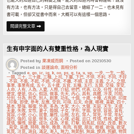
也能大約知道自己的轉變之機，能大約知道何時會轉運呢？說沒
有方法，也有方法。只是得自己去留意。總結了一二，也未見有
書可載，但卻又從書中而來，大概可以有這樣一個思路。
怎
閱讀完整文章
樣
知
道
自
己
生有申字面的人有雙重性格，為人現實
即
將
時
Posted by
果凍威而鋼
Posted on
20210530
來
Posted in
談運論命
,
面相分析
運
轉
Tagged
e
,
go
,
ic
,
ig
,
k
,
oo
,
ps
,
q
,
ta
,
u
,
up
,
一步
,
一生
,
一般
,
一類
,
三十
,
三十歲
,
三種
,
上司
,
下屬
,
下巴
,
不停
,
不利
,
不同
,
不好
,
不容
,
不能
,
不起
,
不過
,
不達
,
不離
,
不順
,
主意
,
主義
,
之人
,
之間
,
事業
,
事業有成
,
五十
,
五十歲
,
五官
,
五種
,
五行
,
五類
,
交接
,
享受
,
人命
,
人有
,
人為
,
人要
,
人際
,
介紹
,
他們
,
代表
,
以及
,
任性
,
何為
,
便宜
,
便是
,
信心
,
假話
,
做事
,
先天
,
內心
,
具有
,
具體
,
冷漠
,
凹陷
,
分別
,
分為
,
刑克
,
別人
,
創業
,
功名
,
十個
,
十歲
,
十種
,
占有欲
,
印度
,
印象
,
即使
,
參考
,
反應
,
受到
,
可得
,
后天
,
命運
,
哪裡
,
喜歡
,
四十
,
基本
,
堅強
,
報復
,
外表
,
多為
,
大家
,
大小
,
大聲
,
天庭
,
天生
,
天還
,
夫妻
,
失敗
,
女性
,
妻子
,
婚姻
,
子女
,
字形
,
字面
,
安排
,
容易
,
富有
,
寬容
,
小便
,
小心
,
就會
,
屬性
,
山根
,
左右
,
常人
,
常見
,
平常
,
年紀
,
強烈
,
強的
,
征是
,
很多
,
心強
,
心理
,
必報
,
忌口
,
性情
,
性格
,
愛情
,
感情
,
懶惰
,
戀愛
,
成功
,
成為
,
才能
,
打擊
,
拍馬屁
,
搭配
,
改善
,
數次
,
易受
,
易遭
,
時時
,
晚年
,
晚景
,
有肉
,
有關
,
朋友
,
根據
,
欲強
,
欲望
,
氣質
,
注意
,
源自
,
滿足
,
漸入
,
無力
,
無節制
,
無論
,
煙酒
,
照顧
,
物質