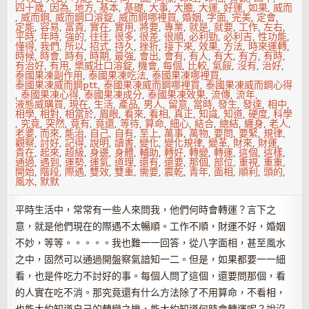
四十歲
,
因為
,
地方
,
基本
,
基礎
,
大事
,
大膽
,
大運
,
好運
,
如果
,
威而
,
威而鋼
,
威而鋼口溶錠
,
威而鋼哪裡買
,
婚姻
,
字面
,
完美
,
定會
,
定能
,
容易
,
富貴
,
實在
,
實用
,
將要
,
專業
,
就是
,
就要
,
工作
,
左右
,
平時
,
年時
,
強的
,
往往
,
很多
,
很差
,
很順
,
必利勁
,
必利吉
,
性功能
,
懂得
,
我們
,
所以
,
招式
,
持久
,
挫折
,
接下來
,
效果
,
方法
,
時來運轉
,
時候
,
時會
,
時有
,
時期
,
最強
,
會出
,
會有
,
有人
,
有大
,
有方
,
有時
,
有治好
,
有用
,
樂威壯口溶錠
,
機會
,
每個
,
比較
,
氣餒
,
沒有
,
治好
,
泰國果凍副作用
,
泰國果凍吃法
,
泰國果凍哪裡買
,
泰國果凍威而鋼ptt
,
泰國果凍威而鋼哪裡買
,
泰國果凍威而鋼心得
,
泰國果凍心得
,
泰國果凍成分
,
泰國果凍效果
,
流傳
,
流年
,
液態威購買
,
現在
,
生活
,
產品
,
男人
,
留意
,
當時
,
發生
,
發達
,
相中
,
相學
,
相對
,
相當於
,
眉眼
,
看來
,
看相
,
真正
,
知識
,
知道
,
硬度
,
科學
,
究竟
,
突然
,
竟有
,
竟還
,
等待
,
算命
,
細心
,
結合
,
總結
,
纏身
,
老人
,
老婆
,
而來
,
能治
,
自己
,
自有
,
至上
,
萬事
,
萬物
,
要問
,
要緊
,
規律
,
觀察
,
討好
,
記得
,
說明
,
讀書
,
變化
,
變化規律
,
變革
,
財來
,
財運
,
貴在
,
起來
,
超級
,
身邊
,
身體
,
輔助
,
轉好
,
轉變
,
轉運
,
這個
,
這樣
,
通過
,
遇到
,
運勢
,
運氣
,
道理
,
還有
,
還要
,
那個
,
部位
,
重視
,
重重
,
開始
,
階段
,
際遇
,
雙效
,
雙重
,
需要
,
震乾
,
青年
,
面相
,
順利
,
頭的
,
風水
,
默默
平時生活中，常常有一些人來問我，他們何時會轉運？言下之
意，就是他們現在的際遇不太暢順。工作不順，財運不好，婚姻
不妙，等等。。。。。我也難一一回答，從八字面相，甚至風水
之中，固然可以通過開盤察氣諳知一二。但是，如果都要一一細
看，也是件吃力不討好的事。每個人問了這個，還要問那個，看
的人實在吃不消。那究竟還有什么方法除了不用算命，不看相，