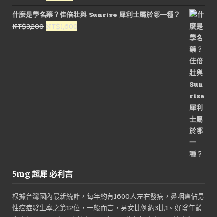
始
前
什麼是學名藥？佳倍壯與 Sunrise 犀利士屬於哪一種？
價
價
原
目
NT$
3,200
NT$
1,600
格：
格：
始
前
NT$1,800。
NT$900。
價
價
格：
格：
NT$3,200。
NT$1,600。
5mg 超犀 必利吉
根據台灣國內最新統計，每年約有1600人左右發病，鼻咽癌佔男
性癌症發生率之第12位，一般而言，男女比例約3比1。好發年齡