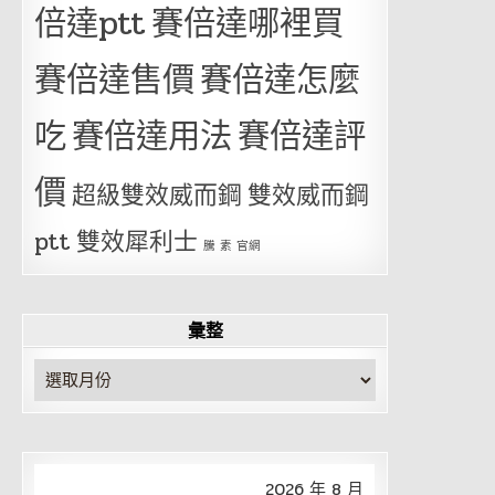
倍達ptt
賽倍達哪裡買
賽倍達售價
賽倍達怎麼
吃
賽倍達用法
賽倍達評
價
超級雙效威而鋼
雙效威而鋼
ptt
雙效犀利士
騰 素 官網
彙整
彙
整
2026 年 8 月