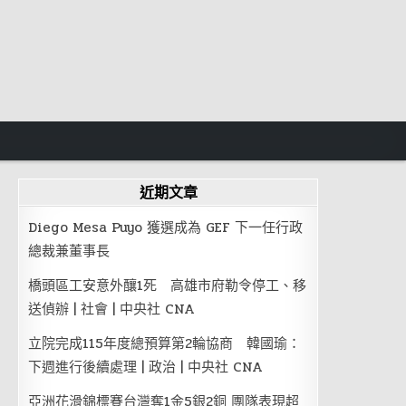
近期文章
Diego Mesa Puyo 獲選成為 GEF 下一任行政
總裁兼董事長
橋頭區工安意外釀1死 高雄市府勒令停工、移
送偵辦 | 社會 | 中央社 CNA
立院完成115年度總預算第2輪協商 韓國瑜：
下週進行後續處理 | 政治 | 中央社 CNA
亞洲花滑錦標賽台灣奪1金5銀2銅 團隊表現超