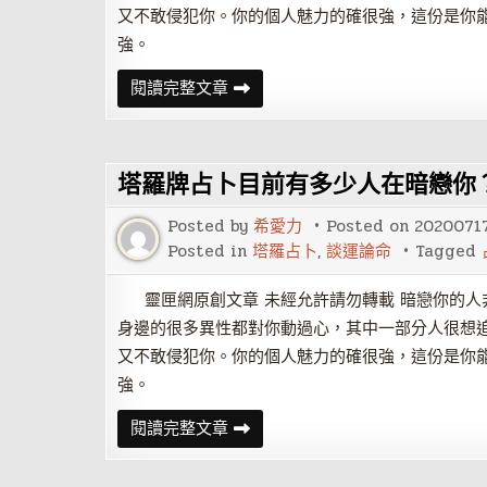
又不敢侵犯你。你的個人魅力的確很強，這份是你
強。
塔
閱讀完整文章
羅
牌
占
卜
目
塔羅牌占卜目前有多少人在暗戀你
前
有
多
Posted by
希愛力
Posted on
2020071
少
人
Posted in
塔羅占卜
,
談運論命
Tagged
在
暗
戀
靈匣網原創文章 未經允許請勿轉載 暗戀你的人
你？
身邊的很多異性都對你動過心，其中一部分人很想
又不敢侵犯你。你的個人魅力的確很強，這份是你
強。
塔
閱讀完整文章
羅
牌
占