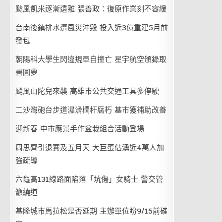
颱風凱米逐漸遠離 張善政：復原作業刻不容緩
台南後鎮排水遭風災沖毀 投入近3億重建5月前
發包
朝陽科大學生閃違規車自撞亡 星宇航空頒錄取
書圓夢
颱風山陀兒來襲 高雄市公共交通工具多停駛
二沙灣砲台步道濕滑欄杆腐朽 基市獲補助改善
迎新春 中市應景手作盆栽組合活動登場
周思齊引退賽及五月天 大巨蛋估湧近4萬人加
強疏導
六龜高131線路面陷落「坑傷」女騎士 警交管
籲繞道
基隆城市馬拉松是否延期 主辦單位盼9/15前確