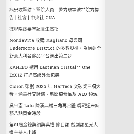
病患攻擊耕莘醫院人員 警方現場逮捕院方提
告 | 社會 | 中央社 CNA
擺脫陽痿要牢記養生高招
MondeVita 收購 Magliano 母公司
Underscore District 的多數股權，為構建全
新意大利奢侈品平台邁出第二步
KANEBO 選用 Eastman Cristal™ One
IM812 打造高級外蓋包裝
Cision 榮獲 2026 年 MarTech 突破獎三項大
獎，涵蓋社交聆聽、新聞稿發佈及 AEO 領域
吳宗憲 Lulu 陳漢典鐵三角再合體 轉戰週末綜
藝八點黃金時段
第61屆金鐘獎頒獎典禮 節目類 戲劇類星光大
道主持人出爐