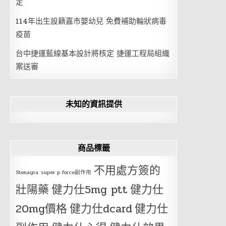
定
114年出生設籍嘉市嬰幼兒 免費補助輪狀病毒
疫苗
台中捷運藍線基本設計將核定 捷運工程局組織
案送審
未知的資訊提供
商品標籤
不用處方簽的
Stenagra
super p force副作用
壯陽藥
健力仕5mg ptt
健力仕
20mg價格
健力仕dcard
健力仕