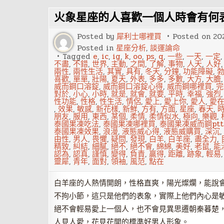
卜
目
火象星座的人喜歡一個人時會有何
前
有
多
Posted by
犀利士哪裡買
Posted on
20
少
人
Posted in
星座分析
,
談運論命
在
Tagged
e
,
ic
,
ig
,
k
,
oo
,
ps
,
q
,
一些
,
一天
,
一定
暗
不盡
,
不錯
,
世界
,
主動
,
之間
,
了解
,
事物
,
人天
,
人好
戀
兩性
,
兩性生活
,
其實
,
具有
,
冬天
,
分鐘
,
功能障礙
,
你？
喜歡
,
單單
,
壯陽
,
夏天
,
外表
,
多多
,
多數
,
大方
,
大膽
威而鋼口溶錠
,
威而鋼口溶錠心得
,
威而鋼哪裡買
,
完
對於
,
小心
,
小時
,
就是
,
就會
,
就要
,
平時
,
幸福
,
強烈
性功能
,
性格
,
性生活
,
情侶
,
愛上
,
愛上你
,
愛人
,
愛
,
效果
,
敏感
,
新花樣
,
新鮮
,
方有
,
方面
,
星座
,
春天
,
朋友
,
服用
,
東西
,
某個
,
柔情
,
柔情似水
,
極向
,
樂觀
,
泰國果凍吃法
,
泰國果凍哪裡買
,
泰國果凍威而鋼ptt
泰國果凍效果
,
浪漫
,
液態威心得
,
液態威購買
,
深沉
,
由性
,
男人
,
畏懼
,
疑問
,
發現
,
白羊
,
白羊座
,
盡全力
,
精致
,
糾結
,
細膩
,
絕不
,
絕不會
,
綿綿
,
美好
,
老鼠
,
能
認為
,
認真
,
謹慎
,
變得
,
負責
,
贏得
,
距離
,
跡象
,
輕易
靈犀
,
青年
,
面對
,
領袖
,
風范
,
點在
白羊座的人熱情開朗，性格直爽，陽光燦爛，能說
不拘小節，這只是他們的表象，實際上他們內心是
絕不會輕易愛上一個人，也不會見異思遷朝秦暮楚
人見人愛，花見花開的標準好男人形象。