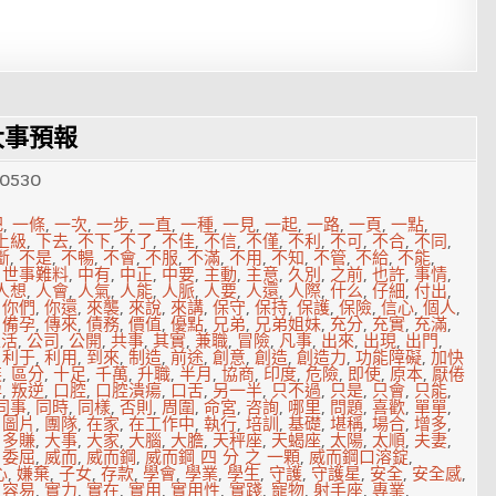
大事預報
0530
把
,
一條
,
一次
,
一步
,
一直
,
一種
,
一見
,
一起
,
一路
,
一頁
,
一點
,
上級
,
下去
,
不下
,
不了
,
不佳
,
不信
,
不僅
,
不利
,
不可
,
不合
,
不同
,
斷
,
不是
,
不暢
,
不會
,
不服
,
不滿
,
不用
,
不知
,
不管
,
不給
,
不能
,
,
世事難料
,
中有
,
中正
,
中要
,
主動
,
主意
,
久別
,
之前
,
也許
,
事情
,
人想
,
人會
,
人氣
,
人能
,
人脈
,
人要
,
人還
,
人際
,
什么
,
仔細
,
付出
,
,
你們
,
你還
,
來襲
,
來說
,
來講
,
保守
,
保持
,
保護
,
保險
,
信心
,
個人
,
,
備孕
,
傳來
,
債務
,
價值
,
優點
,
兄弟
,
兄弟姐妹
,
充分
,
充實
,
充滿
,
生活
,
公司
,
公開
,
共事
,
其實
,
兼職
,
冒險
,
凡事
,
出來
,
出現
,
出門
,
,
利于
,
利用
,
到來
,
制造
,
前途
,
創意
,
創造
,
創造力
,
功能障礙
,
加快
裝
,
區分
,
十足
,
千萬
,
升職
,
半月
,
協商
,
印度
,
危險
,
即使
,
原本
,
厭倦
孕
,
叛逆
,
口腔
,
口腔潰瘍
,
口舌
,
另一半
,
只不過
,
只是
,
只會
,
只能
,
同事
,
同時
,
同樣
,
否則
,
周圍
,
命宮
,
咨詢
,
哪里
,
問題
,
喜歡
,
單單
,
,
圖片
,
團隊
,
在家
,
在工作中
,
執行
,
培訓
,
基礎
,
堪稱
,
場合
,
增多
,
,
多賺
,
大事
,
大家
,
大腦
,
大膽
,
天秤座
,
天蝎座
,
太陽
,
太順
,
夫妻
,
,
委屈
,
威而
,
威而鋼
,
威而鋼 四 分 之 一顆
,
威而鋼口溶錠
,
心
,
嫌棄
,
子女
,
存款
,
學會
,
學業
,
學生
,
守護
,
守護星
,
安全
,
安全感
,
,
容易
,
實力
,
實在
,
實用
,
實用性
,
實踐
,
寵物
,
射手座
,
專業
,