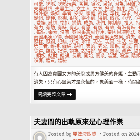
可能
,
吃喝
,
吃喝玩樂
,
各自
,
吸收
,
回報
,
因為
,
困難
,
夫妻感情
,
夫妻生活
,
女主人
,
女方
,
好感
,
如果
,
威而
婚外戀
,
婚姻
,
學者
,
安安
,
家庭
,
寂寞
,
尋找
,
尋求
,
對
幾個
,
幾種
,
影視
,
很多
,
得不到
,
得到
,
徵兆
,
心理
,
心
,
愛撫
,
感情
,
懷抱
,
戀情
,
成為
,
我們
,
抑制劑
,
投入
,
有力
,
有助
,
有味
,
有心
,
有恩
,
有感
,
有效
,
有滋有味
,
,
每個
,
毒素
,
沒有
,
泰國果凍副作用
,
泰國果凍吃法
,
泰國果凍心得
,
泰國果凍成分
,
泰國果凍效果
,
消失
,
照樣
,
照顧
,
犯錯
,
狀況
,
珍惜
,
現在
,
現實
,
生活
,
生理
第三者
,
維持
,
纏綿
,
缺陷
,
美的
,
老公
,
聯系
,
能成
,
自
覺得
,
觀點
,
記得
,
認為
,
說得好
,
變成
,
貪財
,
資產
,
越
,
銅板
,
錢財
,
錯誤
,
長期
,
開始
,
關系
,
陰莖
,
陽痿
,
階
須有
,
體質
,
體驗
有人因為貪圖女方的美貌或男方健美的身軀，主動
消失，只有心靈美才是永恒的，象美酒一樣，時間
夫
閱讀完整文章
妻
婚
外
情
有
夫妻間的出軌原來是心理作祟
哪
些
心
Posted by
雙效液態威
Posted on
2024
理