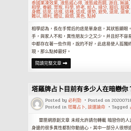
泰國果凍效果
,
液態威心得
,
液態威而鋼
,
源自
,
無論
,
相學
,
眷顧
,
眾叛
,
科學
,
終老
,
給人
,
緣分
,
腳后
,
腳踝
身體
,
這是
,
這樣
,
這種
,
造成
,
運勢
,
避免
,
還是
,
還會
難以
,
順利
,
體征
,
麻煩
,
黑色
,
點掉
相學認為，長在手臂后的痣是單身痣，其狀態顯眼
手，與家人不和，異性朋友少之又少。并且好不容
中都存在著一些作用，說的不好，此痣易使人孤獨
現，那么點掉最好。
身
閱讀完整文章
體
哪
些
部
位
塔羅牌占卜目前有多少人在暗戀你
長
痣
最
Posted by
必利勁
Posted on
2020071
好
點
Posted in
塔羅占卜
,
談運論命
Tagged
掉
靈匣網原創文章 未經允許請勿轉載 暗戀你的人
身邊的很多異性都對你動過心，其中一部分人很想