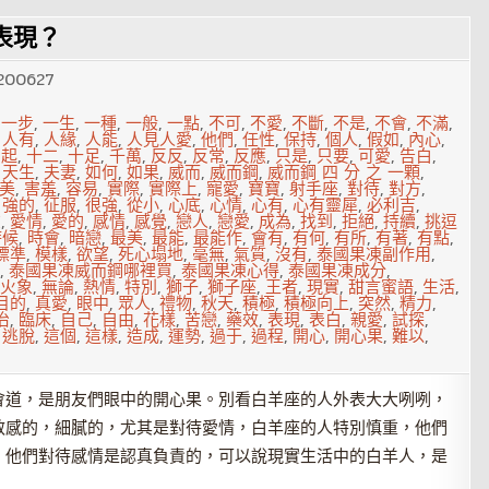
表現？
200627
,
一步
,
一生
,
一種
,
一般
,
一點
,
不可
,
不愛
,
不斷
,
不是
,
不會
,
不滿
,
,
人有
,
人緣
,
人能
,
人見人愛
,
他們
,
任性
,
保持
,
個人
,
假如
,
內心
,
勃起
,
十二
,
十足
,
千萬
,
反反
,
反常
,
反應
,
只是
,
只要
,
可愛
,
告白
,
,
天生
,
夫妻
,
如何
,
如果
,
威而
,
威而鋼
,
威而鋼 四 分 之 一顆
,
美
,
害羞
,
容易
,
實際
,
實際上
,
寵愛
,
寶寶
,
射手座
,
對待
,
對方
,
,
強的
,
征服
,
很強
,
從小
,
心底
,
心情
,
心有
,
心有靈犀
,
必利吉
,
在
,
愛情
,
愛的
,
感情
,
感覺
,
戀人
,
戀愛
,
成為
,
找到
,
拒絕
,
持續
,
挑逗
時候
,
時會
,
暗戀
,
最美
,
最能
,
最能作
,
會有
,
有何
,
有所
,
有著
,
有點
,
標準
,
模樣
,
欲望
,
死心塌地
,
毫無
,
氣質
,
沒有
,
泰國果凍副作用
,
,
泰國果凍威而鋼哪裡買
,
泰國果凍心得
,
泰國果凍成分
,
火象
,
無論
,
熱情
,
特別
,
獅子
,
獅子座
,
王者
,
現實
,
甜言蜜語
,
生活
,
目的
,
真愛
,
眼中
,
眾人
,
禮物
,
秋天
,
積極
,
積極向上
,
突然
,
精力
,
治
,
臨床
,
自己
,
自由
,
花樣
,
苦戀
,
藥效
,
表現
,
表白
,
親愛
,
試探
,
,
逃脫
,
這個
,
這樣
,
造成
,
運勢
,
過于
,
過程
,
開心
,
開心果
,
難以
,
會道，是朋友們眼中的開心果。別看白羊座的人外表大大咧咧，
敏感的，細膩的，尤其是對待愛情，白羊座的人特別慎重，他們
，他們對待感情是認真負責的，可以說現實生活中的白羊人，是