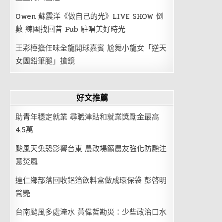
Owen 蘇震洋《做自己的光》LIVE SHOW 倒
數 練團找回昔 Pub 駐唱美好時光
王彩樺擔任味全龍開球嘉賓 尬舞小龍女「逆天
女團鉛筆腿」搶鏡
好文推薦
助青年穩定就業 尋職津貼和就業獎勵金最高
4.5萬
颱風天兔恐影響台東 農改場籲農友強化防颱注
意焚風
達仁鄉部落回收鋁箔飲料盒做成環保袋 彭啓明
驚艷
台南颱風多處淹水 黃偉哲勘災：少些政治口水