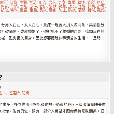
犀利
,
狀態
,
生命
,
生活
,
用心
,
男人
,
男女
,
異常
,
異性
,
發現
,
的話
,
,
色素
,
苦情
,
表現
,
要注
,
要防
,
要點
,
親離
,
認為
,
誤解
,
超級
,
趕緊
,
,
部位
,
醫學
,
重視
,
重重
,
長久
,
關系
,
防止
,
防范
,
隔閡
,
雖然
,
離婚
,
。分男人在左，女人在右。此痣一現會大損人際關系，與情侶分
易打破隔閡，成就婚姻了，也避免不了離婚的悲劇。這顆痣在其
終老，難免長久單身。因此想要擺脫這種清苦的生活，一旦發
？
8
占卜
,
塔羅牌
,
暗戀
非常多，多到你用十根指頭也數不過來的程度。這張牌意味著你
追求你，沒有勇氣，還有一部分人希望能跟你保持曖昧關系，但