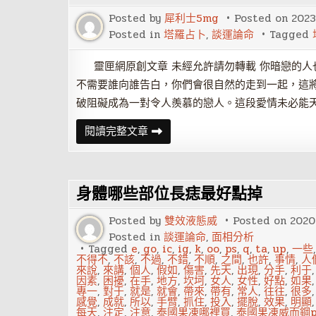
來
是
Posted by
犀利士5mg
Posted on
2023
心
理
Posted in
塔羅占卜
,
談運論命
Tagged
作
祟
靈匣網原創文章 未經允許請勿轉載 你暗戀的人
不需要誰向誰告白，你們會很自然的走到一起，這
破阻礙成為一對令人羨慕的戀人。這段愛情未必能
塔
閱讀完整文章
羅
牌
占
卜
你
身體哪些部位長痣最好點掉
暗
戀
的
Posted by
雙效液態威
Posted on
2020
人
對
Posted in
談運論命
,
面相分析
你
Tagged
e
,
go
,
ic
,
ig
,
k
,
oo
,
ps
,
q
,
ta
,
up
,
一些
有
不得不
,
不該
,
不過
,
不錯
,
不順
,
之間
,
也許
,
事情
,
人
啥
來說
,
來講
,
個人
,
假如
,
傷害
,
先天
,
出現
,
分手
,
利于
感
因素
,
困擾
,
在手
,
地方
,
坎坷
,
女人
,
女性
,
好點
,
如果
覺？
專一
,
對于
,
就是
,
就會
,
帶來
,
帶有
,
常人
,
往往
,
很多
感覺
,
成就
,
所以
,
手臂
,
抓住
,
投入
,
擺脫
,
效果
,
明顯
每天
,
注定
,
注意
,
泰國果凍哪裡買
,
泰國果凍威而鋼p