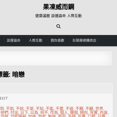
果凍威而鋼
健康議題 談運論命 人際互動
談運論命
人際互動
猜你喜歡
壯陽藥網購商店
標籤:
暗戀
1117
到
,
不如
,
不妨
,
不是
,
不知
,
不能
,
不要
,
不過
,
不願
,
不顧
,
世界
,
,
他們
,
付出
,
以下
,
以為
,
何不
,
作為
,
個人
,
做個
,
傾向
,
充實
,
內容
,
,
功效
,
功能障礙
,
加強
,
勃起
,
勉強
,
原因
,
及時
,
反應
,
口腔
,
只要
,