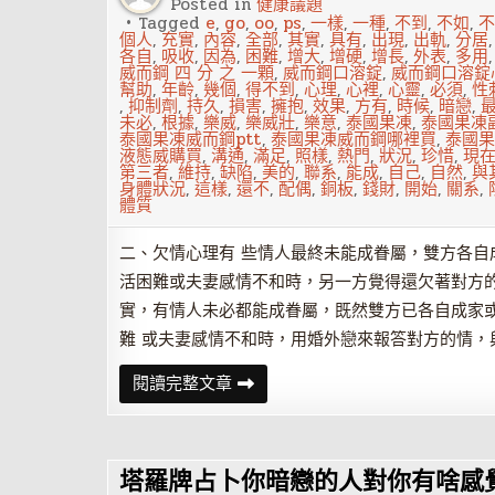
徵
Posted in
健康議題
兆
Tagged
e
,
go
,
oo
,
ps
,
一樣
,
一種
,
不到
,
不如
,
不
個人
,
充實
,
內容
,
全部
,
其實
,
具有
,
出現
,
出軌
,
分居
各自
,
吸收
,
因為
,
困難
,
增大
,
增硬
,
增長
,
外表
,
多用
威而鋼 四 分 之 一顆
,
威而鋼口溶錠
,
威而鋼口溶錠
幫助
,
年齡
,
幾個
,
得不到
,
心理
,
心裡
,
心靈
,
必須
,
性
,
抑制劑
,
持久
,
損害
,
擁抱
,
效果
,
方有
,
時候
,
暗戀
,
未必
,
根據
,
樂威
,
樂威壯
,
樂意
,
泰國果凍
,
泰國果凍
泰國果凍威而鋼ptt
,
泰國果凍威而鋼哪裡買
,
泰國果
液態威購買
,
溝通
,
滿足
,
照樣
,
熱門
,
狀況
,
珍惜
,
現
第三者
,
維持
,
缺陷
,
美的
,
聯系
,
能成
,
自己
,
自然
,
與
身體狀況
,
這樣
,
還不
,
配偶
,
銅板
,
錢財
,
開始
,
關系
,
體質
二、欠情心理有 些情人最終未能成眷屬，雙方各
活困難或夫妻感情不和時，另一方覺得還欠著對方
實，有情人未必都能成眷屬，既然雙方已各自成家
難 或夫妻感情不和時，用婚外戀來報答對方的情
夫
閱讀完整文章
妻
間
的
出
軌
塔羅牌占卜你暗戀的人對你有啥感
原