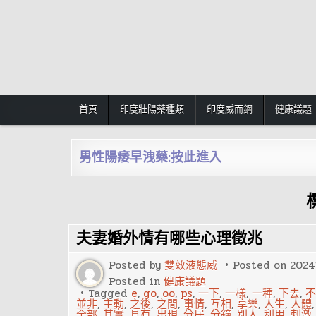
Skip
to
content
首頁
印度壯陽藥種類
印度威而鋼
健康議題
男性陽痿早洩藥:按此進入
夫妻婚外情有哪些心理徵兆
Posted by
雙效液態威
Posted on
2024
Posted in
健康議題
Tagged
e
,
go
,
oo
,
ps
,
一下
,
一樣
,
一種
,
下去
,
不
並非
,
主動
,
之後
,
之間
,
事情
,
互相
,
享樂
,
人生
,
人體
全部
,
其實
,
具有
,
出現
,
分居
,
分鐘
,
別人
,
利用
,
刺激