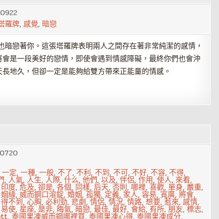
0922
塔羅牌
,
感覺
,
暗戀
也暗戀著你。這張塔羅牌表明兩人之間存在著非常純潔的感情，
將會是一段美好的戀情，即使會遇到情感障礙，最終你們也會沖
天長地久，但卻一定是能夠給雙方帶來正能量的情感。
0720
,
一定
,
一種
,
一般
,
不了
,
不利
,
不到
,
不可
,
不好
,
不容
,
不得
,
們
,
人氣
,
人生
,
人際
,
什么
,
他們
,
以及
,
伴侶
,
作用
,
使人
,
來看
,
,
印度
,
危及
,
卻是
,
各個
,
同樣
,
后天
,
否則
,
哪裡
,
喜歡
,
單身
,
嚴重
,
,
姻緣
,
威而鋼口溶錠
,
婚姻
,
孤獨
,
定義
,
家人
,
容易
,
寬廣
,
將會
,
,
得不到
,
心胸
,
必利勁
,
悲劇
,
情侶
,
情況
,
情路
,
想要
,
惹來
,
感情
,
,
易使
,
星座
,
是非
,
晦氣
,
暗戀
,
最佳
,
最好
,
會給
,
有所
,
朋友
,
標志
,
tt
,
泰國果凍威而鋼哪裡買
,
泰國果凍心得
,
泰國果凍成分
,