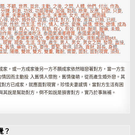
願
,
不顧
,
世界
,
並非
,
主動
,
之後
,
之間
,
人體
,
他們
,
付出
,
作為
,
,
分鐘
,
刺激
,
功效
,
功能障礙
,
加強
,
勃起
,
原來
,
反應
,
口腔
,
只要
,
,
夫妻
,
夫妻感情
,
夫妻生活
,
夫妻間
,
女方
,
威而
,
威而鋼
,
心得
,
婚外
,
婚外戀
,
寂寞
,
尋找
,
對方
,
對象
,
差異
,
已婚
,
已經
,
刺激
,
性慾
,
性生活
,
性行
,
情人
,
想念
,
愛撫
,
感情
,
懷抱
,
戀情
,
成為
最終
,
會有
,
有人
,
有力
,
有助
,
有心
,
有效
,
有財
,
服用
,
服藥
,
未婚
,
副作用
,
泰國果凍吃法
,
泰國果凍哪裡買
,
泰國果凍喝酒
,
凍心得
,
泰國果凍成分
,
泰國果凍效果
,
消失
,
液態威而鋼ptt
,
在
,
現實
,
現象
,
生活
,
生理
,
產生
,
男人
,
男女
,
男女之間
,
發現
,
直接
,
其
,
舊情
,
藥物
,
行為
,
要性
,
要緊
,
覺得
,
認為
,
貪財
,
越長
,
身體
,
陰莖
,
陽痿
,
雙效
,
雙方
,
雙重
,
難耐
,
需要
,
面對
,
面對現實
,
須有
,
自成家，或一方成家後另一方不願成家依然暗戀著對方，當一方生
的情因而主動投 入舊情人懷抱，舊情復萌，從而產生婚外戀。其
或對方已成家，就應面對現實，珍惜夫妻感情，當對方生活有困
，與其說是幫助對方，倒不如說是損害對方，實乃於事無補。
覺？