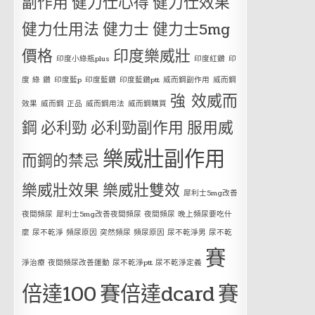
副作用
健力仕心得
健力仕效果
健力仕用法
健力士
健力士5mg
價格
印度樂威壯
印度小綠瓶plus
印度紅鑽
印
度 綠 鑽
印度藍p
印度藍鑽
印度藍鑽ptt
威而鋼副作用
威而鋼
強 效威而
效果
威而鋼 正品
威而鋼用法
威而鋼購買
鋼
必利勁
必利勁副作用
服用威
樂威壯副作用
而鋼的禁忌
樂威壯效果
樂威壯雙效
犀利士5mg改善
夜間頻尿
犀利士5mg改善夜間頻尿 夜間頻尿 晚上頻尿要吃什
麼 尿不乾淨 頻尿原因 突然頻尿 頻尿原因 尿不乾淨男 尿不乾
賽
淨治療 夜間頻尿改善運動 尿不乾淨ptt 尿不乾淨定義
倍達100
賽倍達dcard
賽