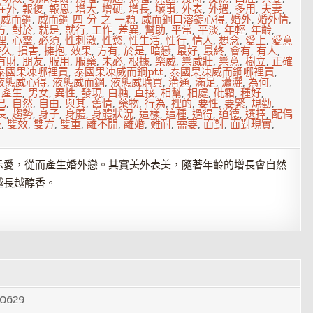
在外
,
報復
,
報恩
,
增大
,
增硬
,
增長
,
壞事
,
外表
,
外遇
,
多用
,
夫妻
,
,
威而鋼
,
威而鋼 四 分 之 一顆
,
威而鋼口溶錠心得
,
婚外
,
婚外情
,
方
,
對於
,
就是
,
就行
,
工作
,
差異
,
幫助
,
平常
,
平淡
,
年輕
,
年齡
,
裡
,
心靈
,
必須
,
性刺激
,
性慾
,
性生活
,
性行
,
情人
,
想念
,
愛上
,
愛意
持久
,
損害
,
擁抱
,
效果
,
方有
,
於是
,
暗戀
,
最好
,
最終
,
會有
,
有人
,
有財
,
朋友
,
服用
,
服藥
,
未必
,
根據
,
樂威
,
樂威壯
,
樂意
,
樹立
,
正確
泰國果凍哪裡買
,
泰國果凍威而鋼ptt
,
泰國果凍威而鋼哪裡買
,
液態威心得
,
液態威而鋼
,
液態威購買
,
溝通
,
滿足
,
瀟灑
,
為何
,
,
產生
,
男女
,
異性
,
發現
,
白糖
,
直接
,
相幫
,
相處
,
砒霜
,
種好
,
己
,
自然
,
自由
,
與其
,
舊情
,
藥物
,
行為
,
裡的
,
要性
,
要緊
,
規勸
,
長
,
趨勢
,
身子
,
身體
,
身體狀況
,
這樣
,
這種
,
過得
,
道德
,
選擇
,
配偶
級
,
雙效
,
雙方
,
雙重
,
離不開
,
離婚
,
難耐
,
需要
,
面對
,
面對現實
,
示愛，從而產生婚外戀。其實美外表美，隨著年齡的增長會自然
越長越醇香。
0629