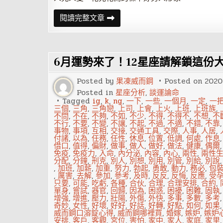
火
閱讀完整文章
象
星
座
的
人
6月運勢來了！12星座請解鎖這份
喜
歡
一
Posted by
果凍威而鋼
Posted on
2020
個
人
Posted in
星座分析
,
談運論命
時
Tagged
ig
,
k
,
ng
,
一下
,
一些
,
一個月
,
一定
,
一
會
三個
,
三角
,
三角戀
,
上司
,
上會
,
上火
,
上班
,
上班族
,
有
不問
,
不在
,
不夠
,
不如
,
不少
,
不得
,
不得不
,
不想
,
不
何
不行
,
不要
,
不變
,
不讓
,
不起
,
不過
,
不適
,
不錯
,
不靠
表
事物
,
事項
,
互相
,
交接
,
交通工具
,
交際
,
人事
,
人居
,
現？
付諸
,
以為
,
任務
,
任性
,
休息
,
位置
,
低調
,
何處
,
作息
借口
,
值得
,
偏財
,
做事
,
做人
,
做好
,
做法
,
健康
,
偶爾
免疫
,
免疫力
,
入命
,
內分泌
,
內容
,
內心
,
兩性
,
兩性
分配
,
分鐘
,
刑克
,
別人
,
別想
,
別用
,
別管
,
別給
,
別說
,
加班
,
加薪
,
加重
,
努力
,
勃起
,
勇敢
,
動力
,
務必
,
包
,
厲害
,
去解
,
參加
,
參考
,
及時
,
反反
,
反悔
,
反應
,
受
只要
,
可能
,
吃虧
,
各種
,
合伙
,
合理
,
合理安排
,
合約
,
單身
,
嘗試
,
器官
,
回歸
,
因為
,
困惑
,
困擾
,
困難
,
固執
增強
,
增進
,
壓力
,
壯陽
,
外傷
,
外快
,
多事
,
多數
,
多考
奇妙
,
女性
,
好壞
,
好好
,
好話
,
好轉
,
好點
,
如何
,
如果
威而鋼口溶錠心得
,
威而鋼哪裡買
,
婚嫁
,
嫉妒
,
嫉妒
安排
,
客戶
,
客觀
,
宮位
,
害怕
,
家中
,
家人
,
家庭
,
家里