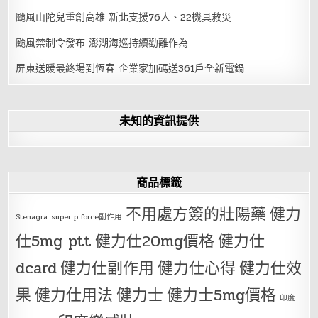
颱風山陀兒重創高雄 新北支援76人、22機具救災
颱風禁制令發布 澎湖海巡持續勸離作為
屏東送暖最終場到恆春 企業家加碼送361戶全新電鍋
未知的資訊提供
商品標籤
不用處方簽的壯陽藥
健力
Stenagra
super p force副作用
仕5mg ptt
健力仕20mg價格
健力仕
dcard
健力仕副作用
健力仕心得
健力仕效
果
健力仕用法
健力士
健力士5mg價格
印度