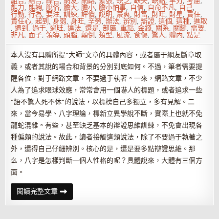
組合
,
結合
,
綜合
,
網友
,
網路
,
緊張
,
缺乏
,
缺失
,
缺點
,
羊刃
,
考慮
,
能力
,
能夠
,
脫俗
,
膽大
,
膽小
,
膽小怕事
,
自信
,
自命不凡
,
自己
,
行動
,
行為
,
要注
,
訓練
,
評價
,
說明
,
豪爽
,
財富
,
財旺
,
財星
,
責任
,
責任心
,
起到
,
身弱
,
身旺
,
辛勞
,
辦法
,
辨別
,
辯證
,
這個
,
這種
,
進取
,
遇到
,
過于
,
過旺
,
違法
,
還是
,
部屬
,
重點
,
金錢
,
關系
,
關鍵
,
需要
,
非凡
,
面子
,
領導
,
頭腦
,
顛倒
,
類型
,
風流
,
食傷
,
驚人
,
體內
,
點是
本人沒有具體所提“大師”文章的具體內容，或者屬于網友斷章取
義，或者其說的場合和背景的分別到底如何。不過，筆者需要提
醒各位，對于網路文章，不要過于執著。一來，網路文章，不少
人為了追求眼球效應，常常會用一個嚇人的標題，或者追求一些
“語不驚人死不休”的說法，以標榜自己多獨立，多有見解。二
來，當今易學、八字理論，標新立異學說不斷，實際上也就不免
龍蛇混雜。有些，甚至缺乏基本的辯證思維訓練，不免會出現各
種偏頗的說法。故此，讀者接觸這類說法，除了不要過于執著之
外，還得自己仔細辨別。核心的是，還是要多點辯證思維。那
么，八字是怎樣判斷一個人性格的呢？具體說來，大體有三個方
面。
怎
閱讀完整文章
樣
由
八
字