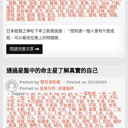
,
策略
,
簡單
,
經營
,
老師
,
職場
,
職涯
,
能力
,
能夠
,
自己
,
自由
,
行動
,
補充
,
要學
,
規劃
,
覺得
,
訂出
,
設定
,
評估
,
語言
,
說過
,
課程
,
調整
,
講師
,
財經專家
,
資方
,
資訊
,
辛苦
,
這個
,
這是
,
這樣
,
這裡
,
過程
,
道理
,
適合
,
選擇
,
那些
,
配合
,
針對
,
長期
,
開心
,
隨時
,
需要
,
預期
,
領域
,
顧問
,
風險
,
高潮
,
點在
日本經營之神松下幸之助曾說過：「想知道一個人會有什麼成
就，可以看他在晚上的時間做…
沒
閱讀完整文章
競
爭
力？
學
習
通過星盤中的命主星了解真實的自己
投
資
自
Posted by
雙效液態威
Posted on
20230925
己
Posted in
星座分析
,
談運論命
Tagged
e
,
go
,
ic
,
ig
,
k
,
ng
,
oo
,
ps
,
q
,
一事無成
,
一些
,
一宮
,
一生
,
一般
,
一起
,
七宮
,
三個
,
三宮
,
下來
,
下會
,
不下
,
不再
,
不利
,
不到
,
不可
,
不可或缺
,
不同
,
不喜
,
不好
,
不斷
,
不會
,
不滿
,
不熟
,
不知
,
不知不覺
,
不能
,
不見得
,
不負責任
,
不起
,
不過
,
不錯
,
世界
,
中有
,
主動
,
主星
,
主管
,
主義
,
九宮
,
了解
,
事情
,
事業
,
事業心
,
二宮
,
五宮
,
交朋友
,
人事
,
人心
,
人會
,
人有
,
人物
,
人生
,
人知
,
人緣
,
人間
,
人際
,
什么
,
付出
,
代表
,
以下
,
以及
,
伴侶
,
位置
,
何事
,
作為
,
依據
,
保健
,
保護
,
保護傘
,
信心
,
個事
,
個人
,
個性
,
個行
,
假如
,
偏財
,
做事
,
健康
,
傳教士
,
傷害
,
傾向
,
儲存
,
兄弟
,
充滿
,
內心
,
兩個
,