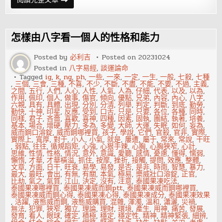
到
推
責
任
的
怎樣由八字看一個人的性格和能力
爛
主
管，
Posted by
必利吉
Posted on
20231024
除
Posted in
八字易經
,
談運論命
了
吃
Tagged
ig
,
k
,
ng
,
ph
,
一些
,
一來
,
一定
,
一生
,
一般
,
七殺
,
七種
悶
,
三個
,
三會
,
三種
,
不喜
,
不少
,
不斷
,
不盡
,
不能
,
不要
,
不過
,
主義
,
虧
之間
,
五行
,
人們
,
人心
,
人性
,
人氣
,
人為
,
仔細
,
代表
,
以及
,
以為
,
你
作用
,
佩印
,
個人
,
做事
,
傷官
,
傾向
,
優點
,
兄弟
,
內容
,
內心
,
八字
,
還
六親
,
具有
,
具體
,
出現
,
分別
,
分清
,
列舉
,
判定
,
判斷
,
到底
,
勤勞
,
能
勤快
,
十神
,
印星
,
反應
,
受到
,
口舌
,
只是
,
只要
,
各位
,
各種
,
同時
,
這
同樣
,
君子
,
吝嗇
,
喜歡
,
喜神
,
四種
,
因素
,
固執
,
團結
,
執著
,
培養
,
樣
基本
,
場合
,
增硬
,
壓力
,
多為
,
多變
,
大師
,
大運
,
失眠
,
如何
,
妄為
,
做…
威而鋼口溶錠
,
威而鋼哪裡買
,
孩子
,
學說
,
它們
,
官殺
,
官非
,
實際
,
實際上
,
寬厚
,
對于
,
小人
,
小氣
,
就是
,
屢遭
,
屬于
,
常來
,
常說
,
干旺
,
弱點
,
往往
,
循規蹈矩
,
心強
,
心狠手辣
,
心胸
,
心胸狹窄
,
心計
,
思維
,
性情
,
性格
,
情況
,
意外
,
意識
,
愛聽
,
感情
,
憂慮
,
懂得
,
懦弱
,
懶惰
,
才華
,
才華橫溢
,
抓住
,
按摩
,
挫折
,
接觸
,
提問
,
效應
,
整體
,
文章
,
方面
,
日干
,
旺衰
,
易學
,
易發
,
是否
,
是非
,
時雨
,
智慧
,
暴力
,
最大
,
最旺
,
會出
,
有無
,
有關
,
本氣
,
極易
,
樂威壯口溶錠
,
正官
,
比劫
,
氣之
,
氣質
,
江山
,
決定
,
沒有
,
注意
,
泰國果凍吃法
,
泰國果凍哪裡買
,
泰國果凍威而鋼ptt
,
泰國果凍威而鋼哪裡買
,
泰國果凍威而鋼心得
,
泰國果凍心得
,
泰國果凍成分
,
泰國果凍效果
,
活躍
,
液態威而鋼
,
液態威購買
,
混雜
,
渾濁
,
溫和
,
瀟灑
,
災禍
,
無法
,
犯罪
,
狹窄
,
獨立
,
理論
,
理財
,
環境
,
產生
,
用神
,
痛苦
,
發展
,
發育
,
看人
,
眼球
,
確定
,
積極
,
穩定
,
穩定性
,
精神
,
精神緊張
,
細辨
,