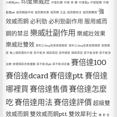
印度樂威壯
小綠瓶plus
印度紅鑽
印度 綠 鑽
印度藍p
印度藍鑽
印度
強
藍鑽ptt
威而鋼副作用
威而鋼效果
威而鋼 正品
威而鋼用法
威而鋼購買
效威而鋼
必利勁
必利勁副作用
服用威而
樂威壯副作用
鋼的禁忌
樂威壯效果
樂威壯雙效
犀利士5mg改善夜間頻尿
犀利士5mg改善夜間頻尿 夜間頻
尿 晚上頻尿要吃什麼 尿不乾淨 頻尿原因 突然頻尿 頻尿原因 尿不乾淨男 尿不乾淨
賽倍達100
治療 夜間頻尿改善運動 尿不乾淨ptt 尿不乾淨定義
賽倍達dcard
賽倍達ptt
賽倍達
哪裡買
賽倍達售價
賽倍達怎麼
吃
賽倍達用法
賽倍達評價
超級雙
效威而鋼
雙效威而鋼ptt
雙效犀利士
騰 素 官