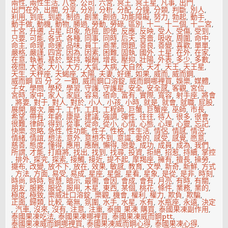
兩性
,
兩性生活
,
八宮
,
公司
,
六宮
,
冥王
,
冥王星
,
凡事
,
出門
,
出門在外
,
出關
,
分享
,
分別
,
分析
,
分配
,
分鐘
,
分類
,
判斷
,
別人
,
利用
,
到底
,
到處
,
制造
,
創業
,
創造
,
功能障礙
,
努力
,
勃起
,
動手
,
動手做
,
動機
,
動物
,
勝過
,
勞動
,
勞碌
,
區別
,
十二
,
十二個
,
十二宮
,
十宮
,
升遷
,
占星
,
印象
,
危險
,
即使
,
反應
,
反映
,
受人
,
受傷
,
受到
,
只要
,
可能
,
各式
,
各種
,
同事
,
同時
,
后天
,
吝嗇
,
吸收
,
周圍
,
命中
,
命主
,
命理
,
命運
,
品味
,
員工
,
商業
,
問題
,
善良
,
善變
,
喜歡
,
單單
,
嚴格
,
嚴謹
,
四宮
,
因為
,
因素
,
困難
,
固執
,
國外
,
土星
,
在外
,
在家
,
在意
,
執著
,
基於
,
堅持
,
報酬
,
增長
,
壓抑
,
壯陽
,
外表
,
多少
,
多數
,
夜間
,
大家
,
大小
,
大方
,
大氣
,
大病
,
大自然
,
天才
,
天王
,
天王星
,
天生
,
天秤座
,
天蝎座
,
太陽
,
夫妻
,
好運
,
如果
,
威而
,
威而鋼
,
威而鋼 四 分 之 一顆
,
威而鋼口溶錠
,
威而鋼哪裡買
,
娛樂
,
媒體
,
子女
,
學問
,
學校
,
學習
,
守護
,
守護星
,
安全
,
安全感
,
客觀
,
宮位
,
宮時
,
家中
,
家人
,
家庭
,
容易
,
宿命
,
富有
,
實際
,
寬容
,
射手座
,
將會
,
將要
,
對于
,
對人
,
對於
,
小人
,
小孩
,
小時
,
就是
,
就會
,
就職
,
屁股
,
展開
,
層次
,
屬于
,
工作
,
工具
,
工程師
,
巨蟹
,
巨蟹座
,
巫師
,
市長
,
希望
,
帶有
,
年齡
,
康是
,
建議
,
強調
,
彈性
,
往往
,
待人
,
很多
,
很會
,
很難
,
律師
,
得到
,
從事
,
從命
,
從小
,
心情
,
心態
,
心理
,
心靈
,
忘記
,
快樂
,
忽略
,
急性
,
性功能
,
性子
,
性格
,
性生活
,
情侶
,
情感
,
情況
,
情緒
,
情誼
,
想法
,
意外
,
意想不到
,
意識
,
愛的
,
感受
,
感覺
,
愿意
,
慈善
,
態度
,
懂得
,
應用
,
應酬
,
懶得
,
戀愛
,
成功
,
成員
,
成為
,
我們
,
所謂
,
才能
,
打麻將
,
找出
,
找到
,
找尋
,
投資
,
拒絕
,
招惹
,
持續
,
掌控
,
排外
,
探究
,
探索
,
接觸
,
接近
,
提不起
,
摩羯座
,
擁有
,
擅長
,
操勞
,
擺布
,
改變
,
放不下
,
放在
,
效果
,
敏感
,
教育
,
文學
,
新奇
,
新鮮
,
方式
,
方法
,
方面
,
易受
,
易成
,
星座
,
星盤
,
星看
,
星象
,
是從
,
是非
,
時刻
,
時尚
,
時時
,
智慧
,
暗示
,
最需
,
會因
,
會成
,
會有
,
月亮
,
有時
,
有關
,
朋友
,
服務
,
服從
,
服用
,
木星
,
東西
,
某個
,
桃花
,
條件
,
業務
,
業的
,
極度
,
極致
,
樂威壯口溶錠
,
樂觀
,
機會
,
權利
,
權力
,
欺負
,
欺騙
,
正面
,
歸類
,
比較
,
毫無
,
氛圍
,
水手
,
水星
,
水有
,
水瓶座
,
永遠
,
決定
,
汽車
,
沒來
,
沒有
,
注意
,
注重
,
泰國 果凍 購買
,
泰國果凍副作用
,
泰國果凍吃法
,
泰國果凍哪裡買
,
泰國果凍威而鋼ptt
,
泰國果凍威而鋼哪裡買
,
泰國果凍威而鋼心得
,
泰國果凍心得
,