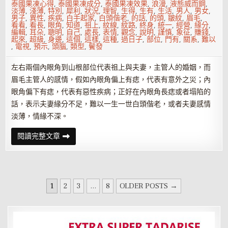
泰國果凍心得
,
泰國果凍成分
,
泰國果凍效果
,
浪漫
,
液態威而鋼
,
淡薄
,
淺薄
,
特別
,
犀利
,
狀況
,
理智
,
生得
,
生有
,
生活
,
男人
,
男女
,
男子
,
異性
,
疾病
,
白手起家
,
白頭偕老
,
的話
,
的頭
,
皺紋
,
眉毛
,
看看
,
看長
,
眼角
,
知道
,
祖上
,
紋線
,
紋路
,
終身
,
統一
,
經營
,
緣分
,
編輯
,
耳朵
,
聰明
,
自己
,
處長
,
表情
,
觀念
,
說明
,
謹慎
,
象征
,
賺錢
,
起來
,
超級
,
身邊
,
這個
,
這樣
,
這種
,
過日子
,
部位
,
門有
,
關系
,
難以
,
電視
,
預示
,
頭腦
,
類型
,
鬢發
左右兩個內眼角到山根部位代表祖上與夫妻，主管人的婚姻，而
眉毛主管人的感情，假如內眼角偏上有痣，代表有意外之災；內
眼角偏下有痣，代表有惡性疾病；正好在內眼角長痣或者塌陷的
話，表示夫妻緣分不足，難以一生一世白頭偕老，或者夫妻感情
淡薄，情緣不深。
眼
閱讀完整文章
角
處
長
痣
會
對
文
婚
1
2
3
...
8
OLDER POSTS →
姻
章
不
利
分
嗎？