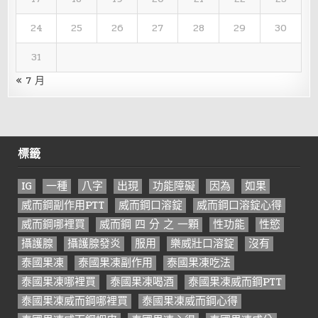
24
25
26
27
28
29
30
31
« 7 月
標籤
IG
一種
八字
出現
功能障礙
因為
如果
威而鋼副作用PTT
威而鋼口溶錠
威而鋼口溶錠心得
威而鋼哪裡買
威而鋼 四 分 之 一顆
性功能
性慾
攝護腺
攝護腺發炎
服用
樂威壯口溶錠
沒有
泰國果凍
泰國果凍副作用
泰國果凍吃法
泰國果凍哪裡買
泰國果凍喝酒
泰國果凍威而鋼PTT
泰國果凍威而鋼哪裡買
泰國果凍威而鋼心得