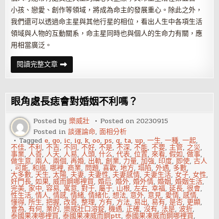
小孩、戀愛、創作等領域，將成為命主的發展重心。除此之外，
我們還可以透過命主星與其他行星的相位，看出人生中各項生活
領域與人物的互動關系，命主星同時也與個人的生命力有關，應
用相當廣泛。
通
閱讀完整文章
過
星
盤
中
的
眼角處長痣會對婚姻不利嗎？
命
主
星
Posted by
樂威壯
Posted on
20230915
了
Posted in
談運論命
,
面相分析
解
真
Tagged
e
,
go
,
ic
,
ig
,
k
,
oo
,
ps
,
q
,
ta
,
up
,
一生
,
一種
,
一起
,
實
不佳
,
不利
,
不吉
,
不同
,
不好
,
不是
,
不深
,
不能
,
不要
,
主管
,
之災
,
的
事業
,
人善
,
人天
,
人易
,
人頭
,
什么
,
代表
,
位置
,
來看
,
假如
,
做事
,
自
做生意
,
兩人
,
兩個
,
再婚
,
出軌
,
創業
,
力量
,
加強
,
印度
,
即使
,
古人
己
,
可能
,
和諧
,
哪裡
,
商業
,
問題
,
喜歡
,
地方
,
塌陷
,
外遇
,
多數
,
大多數
,
天生
,
太陽
,
夫妻
,
夫妻性
,
夫妻感情
,
夫妻生活
,
女子
,
女性
,
奸門長
,
如果
,
威而鋼哪裡買
,
婚后
,
婚外
,
婚外情
,
婚姻
,
婚姻生活
,
完美
,
家中
,
容易
,
寓意
,
對于
,
屬于
,
山根
,
左右
,
幸福
,
延長
,
很會
,
性生活
,
情人
,
情感
,
情緒
,
情緒化
,
想法
,
意外
,
意見
,
愛情
,
感情
,
懂得
,
所生
,
把握
,
改善
,
整理
,
方有
,
方法
,
易出
,
易有
,
是否
,
更顯
,
會為
,
有何
,
業的
,
樂威壯口溶錠
,
機遇
,
正確
,
沒有
,
法是
,
波折
,
泰國果凍哪裡買
,
泰國果凍威而鋼ptt
,
泰國果凍威而鋼哪裡買
,