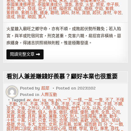
易招
,
易有
,
星坐
,
是非
,
有福
,
未宮
,
正面
,
泰國果凍吃法
,
泰國果凍哪裡買
,
泰國果凍成分
,
潛能
,
激發
,
火星
,
煞星
,
申子辰
,
男性
,
異于
,
發達
,
益子
,
目標
,
福德宮
,
福星
,
積極
,
空劫
,
紫微
,
紫微命
,
紫微斗數
,
纏身
,
聰明
,
調和
,
財帛
,
貪狼
,
起伏
,
身材
,
辛苦
,
達成
,
鈴星
,
頑固
,
驚人
火星雖入廟旺之鄉守命，亦有不順，成敗起伏勢所難免；若入陷
宮，與羊或陀宿同宮，刑克甚重，克害六親，易招官非橫禍，惡
疾纏身，得諸吉拱照禍殃則輕，惟是極難發達。
紫
閱讀完整文章
微
命
盤
四
煞
看別人兼差賺錢好羨慕？顧好本業也很重要
星
——
火
Posted by
超犀
Posted on
20231102
星
Posted in
人際互動
Tagged
av
,
der
,
ig
,
ng
,
ph
,
一下
,
一樣
,
一萬
,
一隻
,
不了
,
不僅
,
不動
,
不可
,
不喜
,
不想
,
不斷
,
不是
,
不深
,
不知
,
不能
,
不錯
,
不願
,
並不
,
之後
,
之所以
,
人際
,
人際關係
,
他們
,
以及
,
以為
,
企圖心
,
來源
,
來說
,
促進
,
個人
,
做事
,
做好
,
價值
,
優勢
,
優秀
,
全靠
,
公司
,
其實
,
具備
,
具有
,
兼差
,
兼職
,
分配
,
別人
,
功能障礙
,
勇敢
,
動手
,
十條
,
十萬
,
只是
,
只會
,
可能
,
合理
,
同時
,
喜歡
,
因為
,
圖片
,
培訓
,
基礎
,
外出
,
多大
,
女性
,
女用
,
好羨慕
,
如果
,
威而鋼 四 分 之 一顆
,
威而鋼口溶錠
,
威而鋼口溶錠心得
,
媒體
,
學習
,
實在
,
專業
,
尋找
,