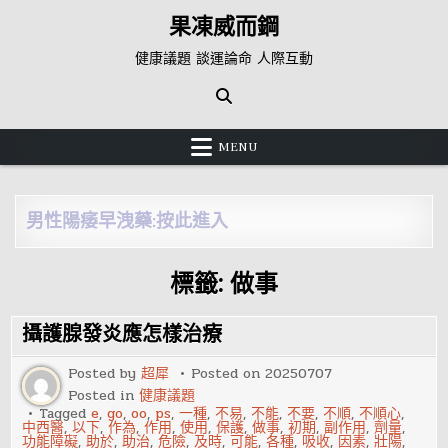
Skip
果凍威而鋼
to
content
健康議題 談運論命 人際互動
MENU
男性陽痿早洩藥:按此進入
標籤:
做事
攝護腺發炎應怎樣治療
Posted by
超犀
Posted on
20250707
Posted in
健康議題
Tagged
e
,
go
,
oo
,
ps
,
一種
,
不易
,
不能
,
不要
,
不順
,
不順心
,
中西醫
,
以下
,
作為
,
作用
,
使用
,
保護
,
做事
,
初期
,
副作用
,
劑量
,
功能障礙
,
助於
,
助治
,
危險
,
及時
,
可能
,
各種
,
吸收
,
因素
,
壯陽
,