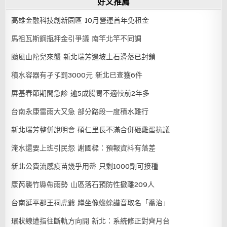
好文推薦
高雄金融科技創新園區 10月營運首年免租金
馬祖瓦斯鋼瓶押金引爭議 南竿北竿不同調
颱風山陀兒來襲 新北瑞芳邊坡土石滑落已封鎖
積水容器有孑孓罰3000元 新北已查獲6件
屏基春節期間急診 逾5成腸胃不適較前2年多
台南永康雷雨大又急 部分路段一度積水難行
新北瑞芳整併說明會 碩仁里長不滿合併砸雞蛋抗議
淹水還要上班引民怨 謝國樑：預報資料有落差
新北公費流感疫苗幾乎用罄 只剩1000劑可接種
康芮襲竹縣帶雨勢 山區落石預防性撤離209人
台南延平郡王祠虎爺 蹲坐像蟾蜍諧音取名「喬治」
環狀線遭指往斷軌方向開 新北：系統修正對齊月台