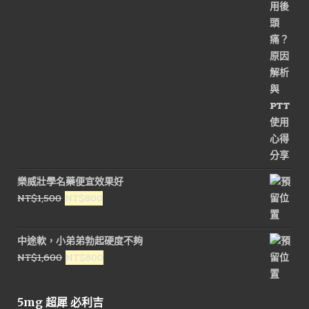
格：
格：
NT$3,600。
NT$1,800。
樂威壯學名藥便宜效果好
原
目
NT$
1,500
NT$
800
始
前
價
價
中途軟，小弟弟勃起硬度不夠
格：
格：
原
目
NT$
1,600
NT$
800
NT$1,500。
NT$800。
始
前
價
價
5mg 超犀 必利吉
格：
格：