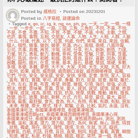
怎
樣
治
Posted by
威格拉
Posted on
20231201
療
Posted in
八字易經
,
談運論命
Tagged
e
,
go
,
ic
,
ig
,
k
,
ng
,
oo
,
ph
,
ps
,
一天
,
一定
,
一條
,
一樣
,
一步
,
一步步
,
一起
,
一路
,
三個
,
三角
,
三角形
,
不同
,
不喜
,
不怕
,
不是
,
不會
,
不盡
,
不知
,
不管
,
不要
,
不變
,
不遠
,
中有
,
主動
,
之間
,
也許
,
事情
,
事物
,
互相
,
交朋友
,
人事
,
人物
,
人生
,
人相
,
人群
,
人脈
,
什么
,
付諸
,
代表
,
以下
,
位置
,
何處
,
你們
,
來場
,
來自
,
來說
,
信賴
,
個人
,
個性
,
做事
,
做到
,
做夢
,
充滿
,
內心
,
兩個
,
兩條
,
八面玲瓏
,
公司
,
共事
,
具備
,
再苦
,
冷場
,
出現
,
分享
,
別人
,
創新
,
創造
,
力達
,
力量
,
努力
,
勇氣
,
動力
,
動機
,
參與
,
受傷
,
受騙
,
只要
,
同事
,
含義
,
吸引
,
告訴
,
命中
,
和睦
,
和諧
,
善用
,
善良
,
喜好
,
喜歡
,
因為
,
因素
,
困難
,
圓形
,
圖片
,
在意
,
坐著
,
基本
,
基石
,
基礎
,
堅固
,
增硬
,
多數
,
多樣
,
多變
,
多難
,
夢想
,
大不大
,
大家
,
天時
,
天生
,
天賦
,
天馬
,
好大
,
如何
,
如果
,
威而
,
威而鋼
,
威而鋼口溶錠
,
威而鋼哪裡買
,
孤獨
,
它們
,
守信
,
安全
,
安全感
,
安安
,
安排
,
安穩
,
定會
,
害怕
,
家人
,
容易
,
富有
,
實在
,
實踐
,
寧可
,
將夢
,
專屬
,
對方
,
就是
,
就會
,
展現
,
屬於
,
工作
,
左右
,
差異
,
布置
,
希望
,
師要
,
幾個
,
引領
,
強的
,
很強
,
必須
,
想法
,
想要
,
意味著
,
意義
,
意見
,
愛人
,
感到
,
感受
,
感情
,
感覺
,
愿意
,
懂得
,
成就
,
成為
,
房間
,
找到
,
抗拒
,
按摩
,
挑戰
,
推動
,
擁有
,
擅長
,
改變
,
放在
,
放棄
,
新創
,
新鮮
,
方式
,
方形
,
易發
,
最佳
,
最大
,
最好
,
最強
,
最能
,
最舒服
,
會先
,
會為
,
有人
,
有時
,
有著
,
有趣
,
有點
,
朋友
,
未來
,
根據
,
樂天
,
模式
,
樣子
,
欺騙
,
正直
,
比較
,
氣的
,
永遠
,
沒有
,
泰國果凍吃法
,
泰國果凍哪裡買
,
泰國果凍喝酒
,
泰國果凍威而鋼ptt
,
泰國果凍威而鋼哪裡買
,
泰國果凍心得
,
泰國果凍成分
,
泰國果凍效果
,
浪漫
,
液態威而鋼ptt
,
測出
,
測測
,
準備
,
溫和
,
滿滿
,
潛力
,
潛力股
,
潛在
,
為何
,
無害
,
無心
,
熟悉
,
特質
,
狀態
,
獨處
,
現在
,
現況
,
理性
,
環境
,
生命
,
生就
,
生活
,
癡迷
,
發脾氣
,
白紙
,
的話
,
目標
,
盲目
,
直覺
,
相同
,
相處
,
看看
,
真實
,
瞬間
,
知道
,
確定
,
私密
,
秒鐘
,
積極
,
穩固
,
穩定
,
突然
,
第一個
,
答應
,