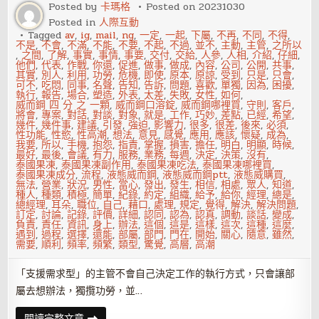
Posted by
卡瑪格
Posted on
20231030
顧
好
Posted in
人際互動
本
Tagged
av
,
ig
,
mail
,
ng
,
一定
,
一起
,
下屬
,
不再
,
不同
,
不得
,
業
不是
,
不會
,
不滿
,
不能
,
不要
,
不起
,
不過
,
並不
,
主動
,
主管
,
之所以
也
,
之間
,
了解
,
事實
,
事情
,
事要
,
交付
,
交給
,
人參
,
人相
,
介紹
,
仔細
,
很
他們
,
代表
,
作戰
,
你還
,
促進
,
做事
,
做成
,
內容
,
公司
,
公開
,
共事
,
重
其實
,
別人
,
利用
,
功勞
,
危機
,
即使
,
原本
,
原諒
,
受到
,
只是
,
只會
,
要
可不
,
吃悶
,
同事
,
名聲
,
告知
,
告訴
,
問題
,
喜歡
,
單獨
,
因為
,
困擾
,
執行
,
報告
,
場合
,
塑造
,
外表
,
太差
,
失敗
,
女性
,
如何
,
威而鋼 四 分 之 一顆
,
威而鋼口溶錠
,
威而鋼哪裡買
,
守則
,
客戶
,
將會
,
專案
,
對話
,
對談
,
對象
,
就是
,
工作
,
巧妙
,
差點
,
已經
,
希望
,
幾件
,
幾件事
,
建議
,
引發
,
強迫
,
影響力
,
很多
,
很差
,
後來
,
必須
,
性功能
,
性慾
,
性高潮
,
想法
,
意見
,
感覺
,
應用
,
應該
,
懷疑
,
成為
,
我要
,
所以
,
手機
,
抱怨
,
指責
,
掌握
,
損害
,
擔任
,
明白
,
明顯
,
時候
,
最好
,
最後
,
會議
,
有力
,
服務
,
業務
,
每週
,
決定
,
決策
,
沒有
,
泰國果凍
,
泰國果凍副作用
,
泰國果凍吃法
,
泰國果凍哪裡買
,
泰國果凍成分
,
流程
,
液態威而鋼
,
液態威而鋼ptt
,
液態威購買
,
無法
,
營業
,
狀況
,
男性
,
當心
,
發出
,
發生
,
相信
,
相處
,
眾人
,
知道
,
種人
,
種類
,
積極
,
簡單
,
紀錄
,
約定
,
組織
,
給予
,
給你
,
經理
,
總是
,
總經理
,
耳朵
,
職位
,
自己
,
藉口
,
處理
,
規定
,
覺得
,
解決
,
解決問題
,
訂定
,
討論
,
記錄
,
評價
,
詳細
,
認同
,
認為
,
認真
,
調動
,
談話
,
變成
,
負責
,
責任
,
資訊
,
身上
,
辦法
,
這個
,
這是
,
這樣
,
這次
,
這種
,
這麼
,
遇到
,
過程
,
選擇
,
還能
,
部屬
,
部門
,
門在
,
開始
,
關心
,
隨意
,
雖然
,
需要
,
順利
,
頻率
,
頻繁
,
類型
,
驚覺
,
高層
,
高潮
「支援需求型」的主管不會自己決定工作的執行方式，只會讓部
屬去想辦法，獨攬功勞，並…
遇
閱讀完整文章