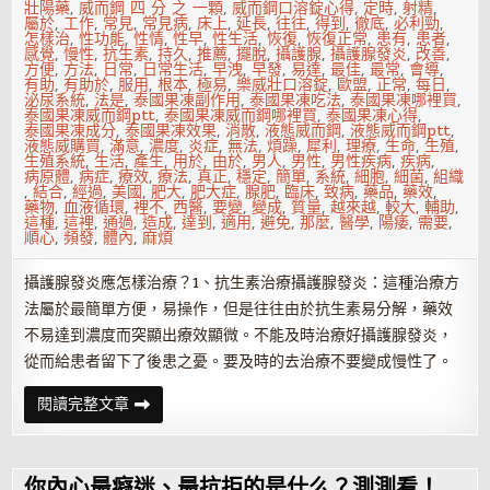
壯陽藥
,
威而鋼 四 分 之 一顆
,
威而鋼口溶錠心得
,
定時
,
射精
,
屬於
,
工作
,
常見
,
常見病
,
床上
,
延長
,
往往
,
得到
,
徹底
,
必利勁
,
怎樣治
,
性功能
,
性情
,
性早
,
性生活
,
恢復
,
恢復正常
,
患有
,
患者
,
感覺
,
慢性
,
抗生素
,
持久
,
推薦
,
擺脫
,
攝護腺
,
攝護腺發炎
,
改善
,
方便
,
方法
,
日常
,
日常生活
,
早洩
,
早發
,
易達
,
最佳
,
最常
,
會導
,
有助
,
有助於
,
服用
,
根本
,
極易
,
樂威壯口溶錠
,
歐盟
,
正常
,
每日
,
泌尿系統
,
法是
,
泰國果凍副作用
,
泰國果凍吃法
,
泰國果凍哪裡買
,
泰國果凍威而鋼ptt
,
泰國果凍威而鋼哪裡買
,
泰國果凍心得
,
泰國果凍成分
,
泰國果凍效果
,
消散
,
液態威而鋼
,
液態威而鋼ptt
,
液態威購買
,
滿意
,
濃度
,
炎症
,
無法
,
煩躁
,
犀利
,
理療
,
生命
,
生殖
,
生殖系統
,
生活
,
產生
,
用於
,
由於
,
男人
,
男性
,
男性疾病
,
疾病
,
病原體
,
病症
,
療效
,
療法
,
真正
,
穩定
,
簡單
,
系統
,
細胞
,
細菌
,
組織
,
結合
,
經過
,
美國
,
肥大
,
肥大症
,
腺肥
,
臨床
,
致病
,
藥品
,
藥效
,
藥物
,
血液循環
,
裡不
,
西醫
,
要變
,
變成
,
質量
,
越來越
,
較大
,
輔助
,
這種
,
這裡
,
通過
,
造成
,
達到
,
適用
,
避免
,
那麼
,
醫學
,
陽痿
,
需要
,
順心
,
頻發
,
體內
,
麻煩
攝護腺發炎應怎樣治療？1、抗生素治療攝護腺發炎：這種治療方
法屬於最簡單方便，易操作，但是往往由於抗生素易分解，藥效
不易達到濃度而突顯出療效顯微。不能及時治療好攝護腺發炎，
從而給患者留下了後患之憂。要及時的去治療不要變成慢性了。
攝
閱讀完整文章
護
腺
發
炎
應
你內心最癡迷、最抗拒的是什么？測測看！