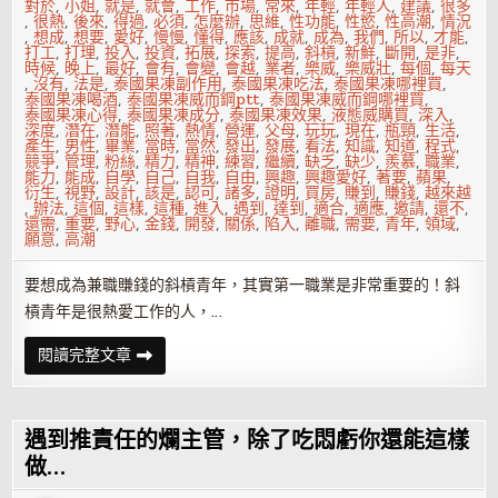
對於
,
小姐
,
就是
,
就會
,
工作
,
市場
,
常來
,
年輕
,
年輕人
,
建議
,
很多
,
很熱
,
後來
,
得過
,
必須
,
怎麼辦
,
思維
,
性功能
,
性慾
,
性高潮
,
情況
,
想成
,
想要
,
愛好
,
慢慢
,
懂得
,
應該
,
成就
,
成為
,
我們
,
所以
,
才能
,
打工
,
打理
,
投入
,
投資
,
拓展
,
探索
,
提高
,
斜槓
,
新鮮
,
斷開
,
是非
,
時候
,
晚上
,
最好
,
會有
,
會變
,
會越
,
業者
,
樂威
,
樂威壯
,
每個
,
每天
,
沒有
,
法是
,
泰國果凍副作用
,
泰國果凍吃法
,
泰國果凍哪裡買
,
泰國果凍喝酒
,
泰國果凍威而鋼ptt
,
泰國果凍威而鋼哪裡買
,
泰國果凍心得
,
泰國果凍成分
,
泰國果凍效果
,
液態威購買
,
深入
,
深度
,
潛在
,
潛能
,
照著
,
熱情
,
營運
,
父母
,
玩玩
,
現在
,
瓶頸
,
生活
,
產生
,
男性
,
畢業
,
當時
,
當然
,
發出
,
發展
,
看法
,
知識
,
知道
,
程式
,
競爭
,
管理
,
粉絲
,
精力
,
精神
,
練習
,
繼續
,
缺乏
,
缺少
,
羨慕
,
職業
,
能力
,
能成
,
自學
,
自己
,
自我
,
自由
,
興趣
,
興趣愛好
,
著要
,
蘋果
,
衍生
,
視野
,
設計
,
該是
,
認可
,
諸多
,
證明
,
買房
,
賺到
,
賺錢
,
越來越
,
辦法
,
這個
,
這樣
,
這種
,
進入
,
遇到
,
達到
,
適合
,
適應
,
邀請
,
還不
,
還需
,
重要
,
野心
,
金錢
,
開發
,
關係
,
陷入
,
離職
,
需要
,
青年
,
領域
,
願意
,
高潮
要想成為兼職賺錢的斜槓青年，其實第一職業是非常重要的！斜
槓青年是很熱愛工作的人，…
看
閱讀完整文章
別
人
兼
差
賺
遇到推責任的爛主管，除了吃悶虧你還能這樣
錢
好
做…
羨
慕？