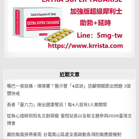
頁
近期文章
嘴巴一張就痛、喀喀響？醫示警「4症狀」恐顳顎關節出問題 3習
慣快戒
長者「量六力」揪出健康警訊！每4人就有1人需關懷
從無心插柳到知名文創萌寵 蜜柑站長以全新主題參與2026臺灣文
博會
嚴防颱風挾帶豪雨 台電鳳山區處全面啟動各項防颱應變機制