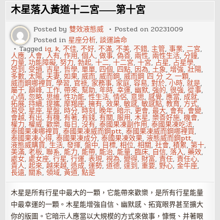
看
木星落入黃道十二宮——第十宮
一
個
人
Posted by
雙效液態威
Posted on
20231009
的
Posted in
星座分析
,
談運論命
性
格
Tagged
ig
,
k
,
不佳
,
不好
,
不滿
,
不美
,
不錯
,
主管
,
事業
,
二宮
,
和
人應
,
人會
,
人有
,
作用
,
個人
,
做事
,
偽善
,
兩性
,
兩性生活
,
分鐘
,
能
力量
,
功能障礙
,
努力
,
勃起
,
十二
,
十二宮
,
十宮
,
占星
,
占星學
,
力
受到
,
受損
,
吉星
,
哲學
,
單單
,
四個
,
四點
,
因為
,
土象
,
增強
,
壯陽
,
多數
,
太陽
,
夫妻
,
如果
,
威而
,
威而鋼
,
威而鋼 四 分 之 一顆
,
威而鋼哪裡買
,
學習
,
官祿
,
家務事
,
家庭
,
容易
,
對於
,
小時
,
就是
,
屬于
,
巔峰
,
工作
,
帶來
,
幫助
,
年時
,
幸運
,
幽默
,
強的
,
很強
,
從事
,
心情
,
忽略
,
思維
,
性功能
,
性生活
,
情侶
,
意思
,
感覺
,
應當
,
成就
,
拓展
,
持續
,
提攜
,
摩羯座
,
擁有
,
效果
,
敏感
,
敏感點
,
教育
,
方式
,
易受
,
星座
,
星盤
,
時分
,
時刻
,
晚年
,
暗示
,
更會
,
最大
,
會有
,
會變
,
會越
,
有出
,
有機
,
有著
,
有錢
,
有關
,
服用
,
木星
,
樂善好施
,
機會
,
權力
,
權威
,
歡樂
,
每日
,
沒有
,
泰國果凍副作用
,
泰國果凍吃法
,
泰國果凍哪裡買
,
泰國果凍威而鋼ptt
,
泰國果凍威而鋼哪裡買
,
泰國果凍心得
,
泰國果凍成分
,
泰國果凍效果
,
液態威而鋼ptt
,
液態威購買
,
生活
,
發揮
,
盤中
,
目標
,
相位
,
相關
,
社會
,
積累
,
第十
,
美滿
,
老板
,
聯系
,
能力
,
能帶
,
能治
,
能量
,
臨床
,
自信
,
落入
,
藥效
,
處女
,
處女座
,
行星
,
行運
,
表現
,
視為
,
變得
,
財富
,
責任
,
責任心
,
貴人
,
起來
,
越來越
,
造成
,
運勢
,
道德
,
達到
,
重要
,
野心
,
金牛座
,
長遠
,
關系
,
領域
,
黃道
,
點是
木星是所有行星中最大的一顆，它能帶來歡樂，是所有行星能量
中最幸運的一顆。木星能增強自信、幽默感、拓寬眼界甚至擴大
你的版圖。它暗示人應當以大規模的方式來做事，慷慨、并著眼