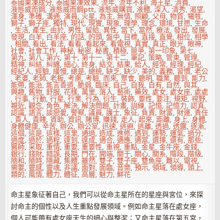
泰國果凍成分
,
泰國果凍效果
,
流年
,
流年不利
,
海王星
,
消費
,
液態威而鋼
,
液態威而鋼ptt
,
液態威購買
,
液體
,
深入
,
清秀
,
渴望
,
渾身
,
準確
,
溝通
,
演員
,
火星
,
為主
,
無情
,
照顧
,
父母
,
物質
,
犧牲
,
獅子
,
獅子座
,
獨特
,
現代
,
現實
,
現象
,
理學
,
理念
,
環境
,
甘愿
,
生命
,
生活
,
產生
,
由於
,
男性
,
留給
,
異性
,
當下
,
當然
,
療法
,
發出
,
發展
,
發現
,
白羊
,
白羊座
,
的話
,
的頭
,
盤中
,
目標
,
直接
,
直覺
,
相位
,
相學
,
相關
,
看出
,
看法
,
看看
,
看起來
,
看電視
,
真實
,
真正
,
眼光
,
眼神
,
社會
,
社會工作
,
神秘
,
秘密
,
秘書
,
積極
,
競爭
,
第一印象
,
第七
,
第九
,
第八
,
第六
,
第十
,
第十一
,
第十二
,
筆記
,
策略
,
管束
,
管理
,
精神
,
糾結
,
糾纏
,
細心
,
終身
,
結交
,
結果
,
給人
,
經常
,
經理
,
經紀
,
經紀人
,
經驗
,
緩慢
,
總是
,
總統
,
缺乏
,
缺少
,
美的
,
義務
,
習慣
,
老公
,
老婆
,
老師
,
老板
,
考慮
,
考驗
,
而來
,
聚會
,
聰明
,
職業
,
聽到
,
能力
,
能帶
,
能治
,
能言善道
,
脆弱
,
臨床
,
自己
,
自我
,
自有
,
自然
,
與其
,
興趣
,
舊物
,
舒服
,
花樣
,
萬里
,
落入
,
藝術
,
藥效
,
處女
,
處女座
,
處處
,
行事
,
行動
,
行星
,
行業
,
行為
,
衍生
,
裝飾
,
要性
,
要注
,
規矩
,
視野
,
親近
,
觀念
,
角色
,
解決
,
解決問題
,
計畫
,
訓練
,
記憶
,
記憶力
,
認真
,
認識
,
語言
,
談戀愛
,
警察
,
議員
,
護士
,
象征
,
負責
,
財富
,
財運
,
責任
,
貴人
,
貴賤
,
資助
,
資訊
,
賭博
,
賺錢
,
走人
,
起來
,
距離
,
身上
,
身體
,
身體健康
,
辛苦
,
辦公
,
辦公室
,
迅速
,
逃避
,
逃離
,
透過
,
透露
,
逐漸
,
這個
,
這是
,
這樣
,
這里
,
通過
,
造成
,
進修
,
遇到
,
運勢
,
運氣
,
過分
,
過度
,
過於
,
過程
,
達到
,
達成
,
適合
,
適應
,
適當
,
選擇
,
還有
,
那些
,
醫師
,
采取
,
重情
,
重要
,
重要性
,
重視
,
重點
,
金星
,
金牛座
,
金錢
,
銀行
,
錢財
,
錯誤
,
長期
,
門在
,
開端
,
關于
,
關心
,
關系
,
階段
,
階級
,
隨和
,
隨時
,
隱藏
,
集體
,
雖然
,
雙子
,
雙子座
,
雙魚座
,
難以
,
電視
,
需要
,
靈感
,
靈魂
,
非議
,
面對
,
面臨
,
音樂
,
預示
,
領域
,
領導
,
頭上
,
類的
,
風情
,
體力
,
體征
,
高層
,
魅力
,
鮮花
命主星象征著自己，我們可以從命主星所在的星座與宮位，來探
討命主的個性以及人生重點發展領域。例如命主星落在處女座，
個人可能帶有處女座天生的細心與整潔；又命主星落在第五宮，