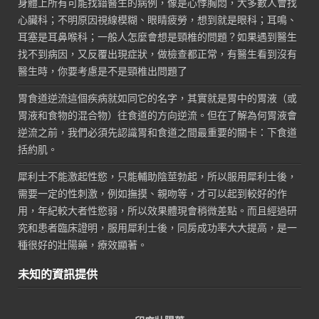
身體上所有可能找錯醫生的病例，像是心悸胸悶，大多數人會找
心臟科；不明原因視線模糊、眼睛疲勞，想到就是眼科；耳鳴、
耳塞是耳鼻喉科；一般人怎麼會想是頸椎的問題？如果遇到醫生
找不到病因，又反覆出現症狀，做檢查都正常，有醫生看到沒有
醫生時，你要考慮是不是頸椎出問題了
胃食道逆流這個疾病就如同它的名字，其實就是胃中的胃液（或
胃液和食物的混合物）往食道的方向逆流。但在了解為何胃液會
逆流之前，我們必須先認識胃和食道之間最重要的關卡：下食道
括約肌。
犀利士不能激起性慾，只能輔助陰莖勃起，所以服用犀利士後，
需要一定的性刺激，例如撫摸、親吻等，才可以起到較好的作
用，年紀較大者性慾弱，所以效果體現會稍微差點。而且經過研
究和患者臨床證明，服用犀利士後，同房成功率大大提高，是一
種很好的壯陽藥，療效顯著。
未知的資訊提供