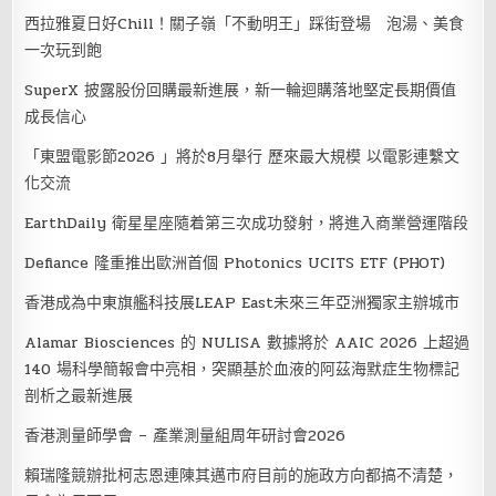
西拉雅夏日好Chill！關子嶺「不動明王」踩街登場 泡湯、美食
一次玩到飽
SuperX 披露股份回購最新進展，新一輪迴購落地堅定長期價值
成長信心
「東盟電影節2026 」將於8月舉行 歷來最大規模 以電影連繫文
化交流
EarthDaily 衛星星座隨着第三次成功發射，將進入商業營運階段
Defiance 隆重推出歐洲首個 Photonics UCITS ETF (PHOT)
香港成為中東旗艦科技展LEAP East未來三年亞洲獨家主辦城市
Alamar Biosciences 的 NULISA 數據將於 AAIC 2026 上超過
140 場科學簡報會中亮相，突顯基於血液的阿茲海默症生物標記
剖析之最新進展
香港測量師學會 – 產業測量組周年研討會2026
賴瑞隆競辦批柯志恩連陳其邁市府目前的施政方向都搞不清楚，