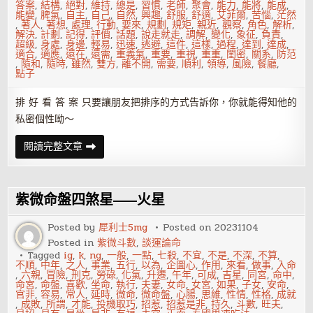
答案
,
結構
,
絕對
,
維持
,
總是
,
習慣
,
老師
,
聚會
,
能力
,
能將
,
能成
,
能變
,
脾氣
,
自主
,
自己
,
自然
,
興趣
,
舒服
,
舒適
,
艾菲爾
,
苦惱
,
茫然
,
著人
,
著想
,
處理
,
行動
,
要來
,
規劃
,
規矩
,
親近
,
觀察
,
角色
,
解析
,
解決
,
計劃
,
記得
,
評價
,
話題
,
說走就走
,
調解
,
變化
,
象征
,
負責
,
超級
,
身處
,
身邊
,
輕易
,
迅速
,
逃避
,
這件
,
這樣
,
過程
,
達到
,
達成
,
適合
,
適應
,
還在
,
還需
,
重義氣
,
重要
,
重視
,
重重
,
閨密
,
關系
,
防范
,
隨和
,
隨時
,
雖然
,
雙方
,
離不開
,
需要
,
順利
,
領導
,
風險
,
餐廳
,
點子
排 好 看 答 案 只要讓朋友把排序的方式告訴你，你就能得知他的
私密個性呦～
你
閱讀完整文章
內
心
最
癡
迷、
紫微命盤四煞星——火星
最
抗
拒
Posted by
犀利士5mg
Posted on
20231104
的
Posted in
紫微斗數
,
談運論命
是
什
Tagged
ig
,
k
,
ng
,
一般
,
一點
,
七殺
,
不宜
,
不是
,
不深
,
不算
,
么？
不順
,
中年
,
之人
,
事業
,
五行
,
以為
,
企圖心
,
作用
,
來看
,
做事
,
入命
測
,
六親
,
冒險
,
刑克
,
勞碌
,
化氣
,
升遷
,
午年
,
可成
,
吉星
,
同宮
,
命中
,
測
命宮
,
命盤
,
喜歡
,
坐命
,
執行
,
夫妻
,
女命
,
女宮
,
如果
,
子女
,
安命
,
看！
官非
,
容易
,
常人
,
延時
,
微命
,
微命盤
,
心腸
,
思維
,
性情
,
性格
,
成就
,
成敗
,
所謂
,
才能
,
投機取巧
,
招惹
,
招惹是非
,
持久
,
斗數
,
旺夫
,