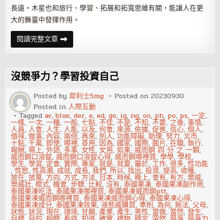
長遠。木星也和旅行、學習、拓展和拓寬思維有關，能讓人在更
大的舞臺中發揮作用。
木
閱讀完整文章
星
落
入
黃
道
沒競爭力？學習投資自己
十
二
宮
Posted by
犀利士5mg
Posted on
20230930
——
Posted in
人際互動
第
十
Tagged
av
,
blue
,
der
,
e
,
ed
,
go
,
ig
,
ng
,
oo
,
ph
,
po
,
ps
,
一定
,
宮
一樣
,
一次
,
一種
,
一般
,
七點
,
不佳
,
不是
,
不知
,
不要
,
之後
,
事情
,
人員
,
人會
,
人生
,
人能
,
以及
,
何會
,
來源
,
依據
,
促進
,
信心
,
個人
,
值得
,
做事
,
內容
,
兩倍
,
再來
,
別人
,
功能障礙
,
助理
,
努力
,
北市
,
十點
,
千萬
,
即使
,
哪裡
,
善用
,
因為
,
國家
,
國際
,
圖片
,
在職
,
執行
,
報酬
,
場上
,
外語
,
多事
,
女性
,
女用
,
如果
,
威而鋼 四 分 之 一顆
,
威而鋼口溶錠
,
威而鋼口溶錠心得
,
威而鋼哪裡買
,
學學
,
學校
,
學生
,
學習
,
定會
,
實際
,
專家
,
就是
,
就要
,
屬於
,
工作
,
很多
,
性功能
,
性慾
,
性高潮
,
成就
,
成長
,
我們
,
所以
,
找出
,
投資
,
提高
,
收穫
,
放在
,
放棄
,
方向
,
方式
,
方法
,
日本
,
時候
,
晚上
,
會有
,
有方
,
樂威
,
樂威壯
,
模式
,
機會
,
步驟
,
比較
,
沒有
,
泰國果凍
,
泰國果凍副作用
,
泰國果凍吃法
,
泰國果凍哪裡買
,
泰國果凍威而鋼ptt
,
泰國果凍威而鋼哪裡買
,
泰國果凍威而鋼心得
,
泰國果凍心得
,
泰國果凍成分
,
泰國果凍效果
,
液態威購買
,
準則
,
為何
,
無法
,
父母
,
狀態
,
狀況
,
現在
,
環境
,
甘願
,
產業
,
產生
,
男性
,
當做
,
當然
,
發生
,
目標
,
目的
,
相關
,
看待
,
知道
,
確實
,
禮物
,
穩定
,
突然
,
競爭
,
競爭力