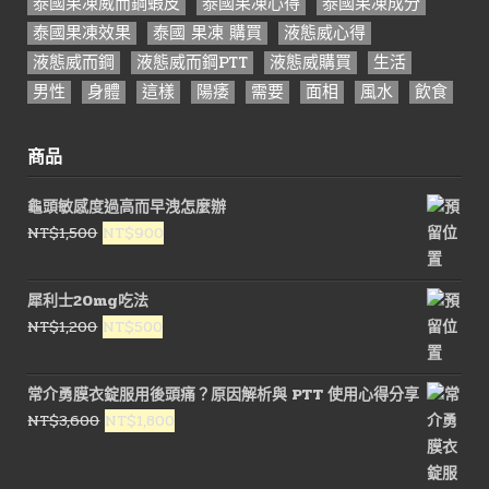
泰國果凍威而鋼蝦皮
泰國果凍心得
泰國果凍成分
泰國果凍效果
泰國 果凍 購買
液態威心得
液態威而鋼
液態威而鋼PTT
液態威購買
生活
男性
身體
這樣
陽痿
需要
面相
風水
飲食
商品
龜頭敏感度過高而早洩怎麼辦
原
目
NT$
1,500
NT$
900
始
前
價
價
犀利士20mg吃法
格：
格：
原
目
NT$
1,200
NT$
500
NT$1,500。
NT$900。
始
前
價
價
常介勇膜衣錠服用後頭痛？原因解析與 PTT 使用心得分享
格：
格：
原
目
NT$
3,600
NT$
1,800
NT$1,200。
NT$500。
始
前
價
價