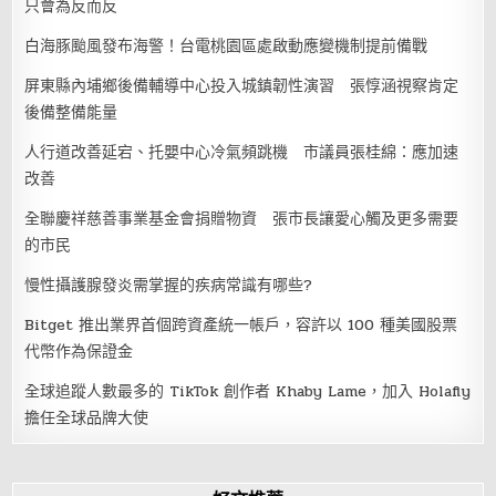
只會為反而反
白海豚颱風發布海警！台電桃園區處啟動應變機制提前備戰
屏東縣內埔鄉後備輔導中心投入城鎮韌性演習 張惇涵視察肯定
後備整備能量
人行道改善延宕、托嬰中心冷氣頻跳機 市議員張桂綿：應加速
改善
全聯慶祥慈善事業基金會捐贈物資 張市長讓愛心觸及更多需要
的市民
慢性攝護腺發炎需掌握的疾病常識有哪些?
Bitget 推出業界首個跨資產統一帳戶，容許以 100 種美國股票
代幣作為保證金
全球追蹤人數最多的 TikTok 創作者 Khaby Lame，加入 Holafly
擔任全球品牌大使