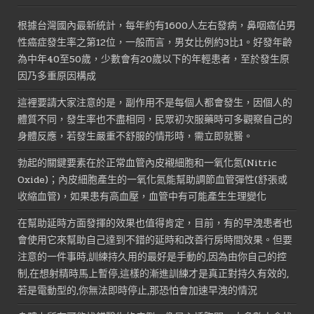
NT$1,600。
NT$800。
根據台灣國內最新統計，每年約有1600人左右發病，鼻咽癌佔男
性癌症發生率之第12位，一般而言，男女比例約3比1。好發年齡
為中年40至50歲，少數會有20歲以下的年輕患者，至於發生原
因乃多重原因構成
這裡要請大家注意的是，副作用不是每個人都會發生，因個人的
體質不同，發生率也不盡相同，民眾初次服藥時可多觀察自己的
身體反應，若發生嚴重不舒服的情形時，需立即就醫。
勃起的關鍵要素在於正常血管內皮襯細胞和一氧化氮(Nitric
Oxide)；內皮細胞產生的一氧化氮能幫助調節血管彈性(舒張或
收縮血管)，如果患有高血壓，血管中有可能產生生理變化
在幫助延時方面發揮的效果也值得肯定，目前，有的早洩患者也
會使用它來幫助自己達到不錯的延時和改善行房時間效果。但要
注意的一件事時,訓練持久用的最好是手動的,因為由你自己的控
制,在想射精時馬上暫停,這樣的漸進訓練才是真正對持久有效的,
若是電動型的,你無法即時停止,那恐怕會加速早洩的情況