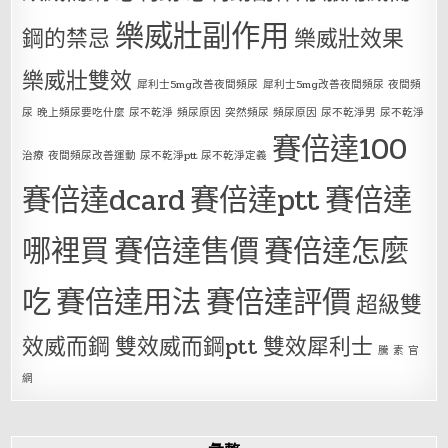
樂威壯副作用
鋼的禁忌
樂威壯效果
樂威壯雙效
犀利士5mg改善夜間頻尿
犀利士5mg改善夜間頻尿 夜間頻
尿 晚上頻尿要吃什麼 尿不乾淨 頻尿原因 突然頻尿 頻尿原因 尿不乾淨男 尿不乾淨
賽倍達100
治療 夜間頻尿改善運動 尿不乾淨ptt 尿不乾淨定義
賽倍達dcard
賽倍達ptt
賽倍達
哪裡買
賽倍達售價
賽倍達怎麼
吃
賽倍達用法
賽倍達評價
超級雙
效威而鋼
雙效威而鋼ptt
雙效犀利士
騰 素 官
網