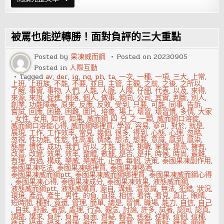
的
人
生，
不
該
被罵也能逆轉勝！面對負評的三大重點
有
標
準
Posted by
果凍威而鋼
Posted on
20230905
流
Posted in
人際互動
程
Tagged
av
,
der
,
ig
,
ng
,
ph
,
ta
,
一次
,
一種
,
一項
,
三大
,
上常
,
上班
,
上班族
,
不能
,
不要
,
並且
,
主管
,
主觀
,
之前
,
之後
,
之所以
,
了解
,
事實
,
事物
,
人們
,
人能
,
人脈
,
人際
,
仔細
,
代表
,
以及
,
來得
,
來源
,
來說
,
促進
,
俐落
,
個人
,
做事
,
傾向
,
公司
,
其實
,
判斷
,
別人
,
創業
,
功能障礙
,
原來
,
反應
,
反敗
,
受到
,
只要
,
可能
,
同事
,
告訴
,
嘗試
,
回應
,
困擾
,
困難
,
圖片
,
培養
,
場上
,
壞習
,
壞習慣
,
多情
,
大家
,
女性
,
女用
,
如何
,
如果
,
威而鋼 四 分 之 一顆
,
威而鋼口溶錠
,
威而鋼口溶錠心得
,
威而鋼哪裡買
,
學習
,
容易
,
寧可
,
對於
,
就是
,
展現
,
工作
,
工作效率
,
常見
,
幾個
,
很多
,
得到
,
心態
,
心理
,
忽略
,
忽視
,
性功能
,
性慾
,
性高潮
,
情緒
,
想法
,
想要
,
意識
,
感到
,
感染
,
態度
,
慣性
,
成功
,
我們
,
所以
,
才能
,
批評
,
挑戰
,
掌握
,
提高
,
擁有
,
改善
,
改變
,
效果
,
效率
,
整體
,
數據
,
是否
,
是非
,
時候
,
時尚
,
最難
,
有理
,
有過
,
構成
,
樂威
,
樂威壯
,
正面
,
每個
,
決策
,
泰國果凍副作用
,
泰國果凍吃法
,
泰國果凍哪裡買
,
泰國果凍喝酒
,
泰國果凍威而鋼ptt
,
泰國果凍威而鋼哪裡買
,
泰國果凍威而鋼心得
,
泰國果凍心得
,
泰國果凍成分
,
泰國果凍效果
,
液態威而鋼
,
液態威而鋼ptt
,
液態威購買
,
源自
,
溝通
,
潛意識
,
無法
,
犯錯
,
狀況
,
環境
,
產品
,
產生
,
男性
,
的負
,
直接
,
相信
,
看待
,
看見
,
真正
,
眼睛
,
短時間
,
種對
,
竟還
,
管理
,
簡單
,
總是
,
習慣
,
職場
,
能力
,
自信
,
自己
,
自我
,
舒服
,
著想
,
處理
,
行為
,
觀念
,
討論
,
許多
,
試著
,
認同
,
認真
,
調整
,
講求
,
負評
,
負責
,
負面
,
質疑
,
轉為
,
逃避
,
逆轉
,
這個
,
這種
,
造成
,
過來
,
過多
,
道理
,
避免
,
還有
,
還要
,
那麼
,
重點
,
錯誤
,
關鍵
,