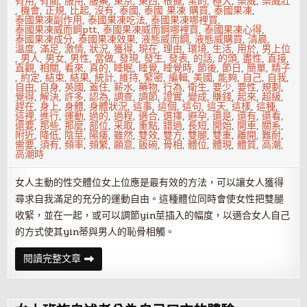
有用
,
有關
,
服用
,
服藥
,
東京
,
東西
,
根據
,
業的
,
極大
,
樂威
,
樂威壯
,
機會
,
正規
,
比起
,
沒有
,
泰國
,
泰國 果凍 購買
,
泰國果凍
,
泰國果凍副作用
,
泰國果凍吃法
,
泰國果凍哪裡買
,
泰國果凍威而鋼ptt
,
泰國果凍威而鋼哪裡買
,
泰國果凍心得
,
泰國果凍成分
,
泰國果凍效果
,
液態威而鋼
,
液態威購買
,
清晨
,
溫度
,
滿足
,
激情
,
狀況
,
獲得
,
現在
,
理由
,
環境
,
生活
,
用於
,
男上位
,
男人
,
男女
,
男性
,
當做
,
發現
,
發生
,
發表
,
的話
,
的頭
,
盡性
,
直接
,
直觀
,
相關
,
看來
,
真的
,
睡眠
,
睡覺
,
睡覺時
,
節後
,
節日
,
簡單
,
精子
,
約定
,
結束
,
結果
,
統計
,
維持
,
緊密
,
編輯
,
美國
,
能夠
,
自己
,
自我
,
自由
,
自身
,
英國
,
蓋住
,
薪水
,
藥物
,
行為
,
衛生
,
要少
,
要性
,
規劃
,
覺得
,
解決
,
許多
,
認為
,
調查
,
調節
,
證實
,
變成
,
賺錢
,
起來
,
超級
,
趕在
,
身上
,
身體
,
身體狀況
,
這事
,
這個
,
這句
,
這天
,
這樣
,
這種
,
這裡
,
進行
,
運動
,
過的
,
過程
,
適合
,
選擇
,
避孕
,
還是
,
還有
,
還看
,
還要
,
那些
,
那麼
,
部位
,
采取
,
重點
,
錯過
,
長短
,
開始
,
開車
,
關系
,
附近
,
降低
,
陰莖
,
陽痿
,
雖然
,
雙效
,
雙方
,
雙腿
,
雙重
,
離開
,
難耐
,
需要
,
須有
,
頻率
,
頻繁
,
願意
,
飯碗
,
骨相
,
體位
,
體現
,
體質
,
高潮
,
高潮時
女人主動的性交體位女上位應是最有效的方法，可以讓女人獲得
尋求自我滿足的充分的運動自由。這種體位同時會使女性把雙腿
收緊，並在一起，或可以調節yin莖插入的幅度，以適合女人自己
的方式使其yin蒂與男人的恥骨相觸。
超
閱讀完整文章
級
實
用
的
做