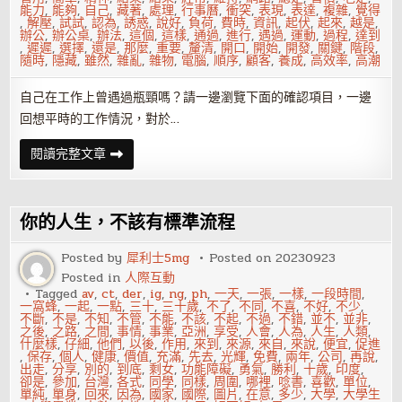
能力
,
能夠
,
自己
,
藏著
,
處理
,
行事曆
,
衝突
,
表現
,
表達
,
複雜
,
覺得
,
解壓
,
試試
,
認為
,
誘惑
,
說好
,
負荷
,
費時
,
資訊
,
起伏
,
起來
,
越是
,
辦公
,
辦公桌
,
辦法
,
這個
,
這樣
,
通過
,
進行
,
遇過
,
運動
,
過程
,
達到
,
遲遲
,
選擇
,
還是
,
那麼
,
重要
,
釐清
,
開口
,
開始
,
開發
,
關鍵
,
階段
,
隨時
,
隱藏
,
雖然
,
雜亂
,
雜物
,
電腦
,
順序
,
顧客
,
養成
,
高效率
,
高潮
自己在工作上曾遇過瓶頸嗎？請一邊瀏覽下面的確認項目，一邊
回想平時的工作情況，對於…
不
閱讀完整文章
想
再
加
班
了
你的人生，不該有標準流程
啦！
快
試
Posted by
犀利士5mg
Posted on
20230923
試
Posted in
人際互動
這
四
Tagged
av
,
ct
,
der
,
ig
,
ng
,
ph
,
一天
,
一張
,
一樣
,
一段時間
,
個
一窩蜂
,
一起
,
一點
,
三十
,
三十歲
,
不了
,
不同
,
不喜
,
不好
,
不少
,
方
不斷
,
不是
,
不知
,
不管
,
不能
,
不該
,
不起
,
不過
,
不錯
,
並不
,
並非
,
法
之後
,
之路
,
之間
,
事情
,
事業
,
亞洲
,
享受
,
人會
,
人為
,
人生
,
人類
,
什麼樣
,
仔細
,
他們
,
以後
,
作用
,
來到
,
來源
,
來自
,
來說
,
便宜
,
促進
,
保存
,
個人
,
健康
,
價值
,
充滿
,
先去
,
光輝
,
免費
,
兩年
,
公司
,
再說
,
出走
,
分享
,
別的
,
到底
,
剩女
,
功能障礙
,
勇氣
,
勝利
,
十歲
,
印度
,
卻是
,
參加
,
台灣
,
各式
,
同學
,
同樣
,
周圍
,
哪裡
,
唸書
,
喜歡
,
單位
,
單純
,
單身
,
回來
,
因為
,
國家
,
國際
,
圖片
,
在意
,
多少
,
大學
,
大學生