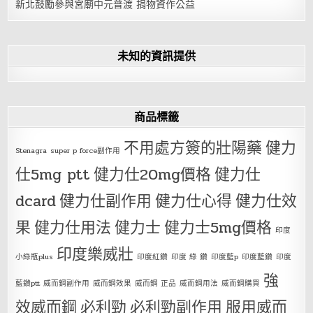
新北鼓勵參與宮廟中元普渡 捐物資作公益
未知的資訊提供
商品標籤
不用處方簽的壯陽藥
健力
Stenagra
super p force副作用
仕5mg ptt
健力仕20mg價格
健力仕
dcard
健力仕副作用
健力仕心得
健力仕效
果
健力仕用法
健力士
健力士5mg價格
印度
印度樂威壯
小綠瓶plus
印度紅鑽
印度 綠 鑽
印度藍p
印度藍鑽
印度
強
藍鑽ptt
威而鋼副作用
威而鋼效果
威而鋼 正品
威而鋼用法
威而鋼購買
效威而鋼
必利勁
必利勁副作用
服用威而