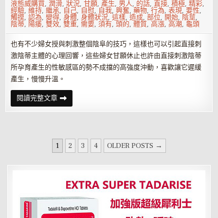
液態威購買
,
潤滑
,
狀況
,
甘願
,
產生
,
男人
,
的話
,
直接
,
積極
,
精彩
,
經驗
,
維持
,
繼承
,
自己
,
自慰
,
自我
,
興奮
,
藥物
,
行為
,
表現
,
要性
,
觸摸
,
認為
,
變得
,
身體
,
身體狀況
,
這樣
,
造成
,
部位
,
開始
,
陰莖
,
陰蒂
,
陽痿
,
雙效
,
雙重
,
需要
,
須有
,
頭的
,
體質
,
高漲
,
高潮
,
龜頭
也有不少婦女授與刺激整個陰阜的技巧，這樣也可以引起直接刺
激陰蒂主體的心理回響，這些婦女甘願休止也許由直接刺激陰蒂
所孕育產生的性敏感區的勢不成擋的高強度沖動，喜歡讓它遲緩
產生，慢慢升溫。
女
閱讀完整文章
性
直
接
刺
激
陰
文
蒂
1
2
3
4
OLDER POSTS →
頭
章
的
技
分
巧
頁