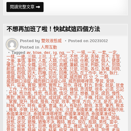
怎
閱讀完整文章
樣
由
八
字
看
不想再加班了啦！快試試這四個方法
一
個
人
Posted by
雙效液態威
Posted on
20231012
的
Posted in
人際互動
性
格
Tagged
av
,
blue
,
der
,
ig
,
ng
,
一下
,
一場
,
一天
,
一套
,
一定
,
和
一樣
,
一邊
,
三個
,
上司
,
上工
,
不可
,
不想
,
不是
,
丟掉
,
並不
,
主管
,
能
之後
,
事情
,
事物
,
人能
,
人類
,
介紹
,
仔細
,
任務
,
促進
,
個人
,
健康
,
力
優先
,
內容
,
全職
,
公司
,
公開
,
具體
,
兼顧
,
出來
,
判斷
,
別人
,
到頭
,
創意
,
創造
,
加班
,
動作
,
勾勾
,
反應
,
只是
,
可能
,
各位
,
各種
,
同時
,
哪個
,
四個
,
四大
,
四種
,
回去
,
回應
,
因為
,
在工作中
,
地方
,
執行
,
基礎
,
報告
,
壓力
,
女性
,
如何
,
如果
,
威而鋼 四 分 之 一顆
,
威而鋼口溶錠
,
威而鋼口溶錠心得
,
威而鋼哪裡買
,
學習
,
安排
,
客戶
,
容易
,
實現
,
實際
,
實際上
,
寫作
,
尋找
,
對方
,
對象
,
就是
,
就會
,
工作
,
工作效率
,
工具
,
幫助
,
平時
,
幾個
,
弄清楚
,
很多
,
必須
,
忘記
,
忙碌
,
性功能
,
性慾
,
性高潮
,
情況
,
想法
,
想養
,
意見
,
感到
,
慢性
,
應對
,
應用
,
應該
,
成就
,
成就感
,
成為
,
手上
,
手機
,
找出
,
拒絕
,
持久
,
掌握
,
提升
,
換成
,
擅長
,
改變
,
效率
,
整理
,
方向
,
方法
,
是否
,
是非
,
時候
,
時分
,
時有
,
最後
,
會議
,
有人
,
有助於
,
期待
,
本質
,
東西
,
根本
,
機率
,
步驟
,
比較
,
沒什麼
,
沒有
,
注意
,
泰國果凍
,
泰國果凍副作用
,
泰國果凍吃法
,
泰國果凍哪裡買
,
泰國果凍喝酒
,
泰國果凍成分
,
流程
,
浪費
,
浪費時間
,
液態威購買
,
準備
,
滿足
,
潛藏
,
無法
,
煩惱
,
狀態
,
狀況
,
猶豫
,
猶豫不決
,
獨特
,
獨立
,
現在
,
瓶頸
,
男性
,
當中
,
當你
,
疲勞
,
發生
,
目標
,
看起來
,
真正
,
確認
,
祕訣
,
穩定
,
第一個
,
管用
,
簡單
,
精神
,
結束
,
結果
,
經常
,
維持
,
網路
,
總是
,
習慣
,
老是
,