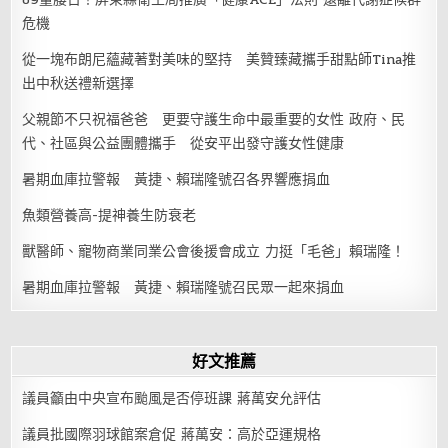
危機
從一塊布朗尼蘊藏著對美味的堅持 美贊臻藏攜手甜點師Tina推
出中秋送禮新選擇
父親節不只祝福爸爸 更要守護生命中最重要的女性 政府、民
代、社區與公益團體攜手 從安平出發守護女性健康
暑期血庫拉警報 黃捷、賴瑞隆號召各界響應捐血
魚類營養高-提神養生防衰老
獸醫師、寵物商業同業公會後援會成立 力挺「毛爸」賴瑞隆！
暑期血庫拉警報 黃捷、賴瑞隆號召民眾一起來捐血
好文推薦
議員籲由中央宣布颱風是否停班課 蔣萬安允評估
議員批國際羽球館案倉促 蔣萬安：高於亞運規格