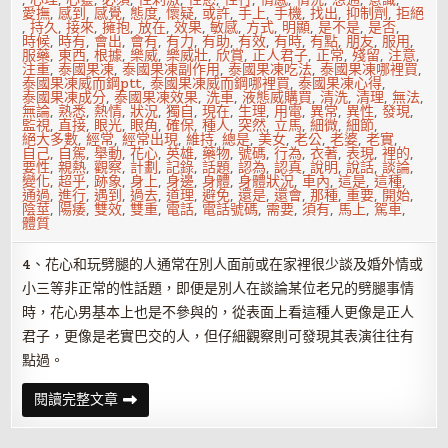
愛撫
,
感到
,
感覺
,
態度
,
懷疑
,
或許
,
手上
,
手機
,
找出
,
抑制劑
,
拒絕
,
持久
,
接來
,
擁抱
,
放在
,
效果
,
敏感
,
方式
,
明顯
,
是不是
,
是否
,
時候
,
時有
,
會出
,
會有
,
有力
,
有助
,
有效
,
有時
,
有點
,
朋友
,
服用
,
服藥
,
東西
,
根據
,
樂威
,
樂威壯
,
欣賞
,
正人君子
,
正常
,
殘留
,
注意
,
注重
,
泰國果凍
,
泰國果凍副作用
,
泰國果凍吃法
,
泰國果凍哪裡買
,
泰國果凍威而鋼ptt
,
泰國果凍威而鋼哪裡買
,
泰國果凍心得
,
泰國果凍成分
,
泰國果凍效果
,
洗車
,
液態威購買
,
清洗
,
清理
,
無法
,
無論
,
熟悉
,
熱情
,
狀況
,
獨自
,
現在
,
生理
,
用電
,
異常
,
異性
,
發現
,
監視
,
直接
,
眼光
,
眼角
,
確保
,
種人
,
突然
,
立馬
,
細微
,
細節
,
絕大多數
,
經常
,
經常出現
,
維持
,
總是
,
美女
,
老公
,
老婆
,
老實
,
自己
,
自駕
,
舉動
,
花心
,
英雄
,
藥物
,
號碼
,
行為
,
衣著
,
表現
,
裡的
,
要性
,
親熱
,
觀察
,
計劃
,
記錄
,
話題
,
認為
,
認真
,
說明
,
說話
,
談論
,
變化
,
超乎
,
跡象
,
身上
,
身邊
,
身體
,
身體狀況
,
車內
,
這是
,
這種
,
通過
,
進行
,
遇到
,
過去
,
道理
,
避免
,
還是
,
還會
,
那種
,
重要
,
開始
,
陰莖
,
陽痿
,
雙效
,
雙重
,
電話
,
電話號碼
,
需要
,
須有
,
馬上
,
駕車
,
體質
4、花心和玩劈腿的人通常在別人面前或在家裡很少談及婚外情或
小三等非正常的性話題，即便是別人在談論某位老兄的劈腿事情
時，花心男基本上也是不參與的，從表面上看這種人更像是正人
君子，更像是老實巴交的人，但仔細觀察則可發現其表演往往有
點過。
12
閱讀完整文章
個
小
細