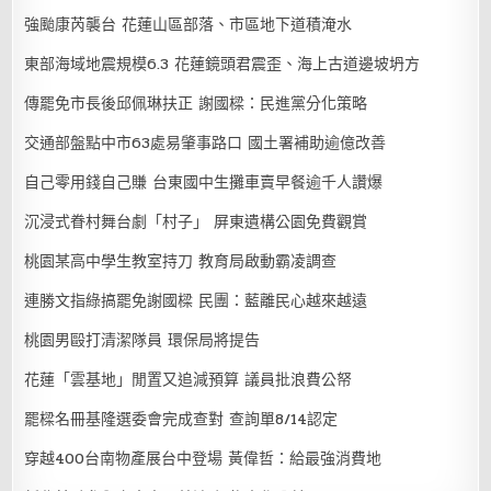
強颱康芮襲台 花蓮山區部落、市區地下道積淹水
東部海域地震規模6.3 花蓮鏡頭君震歪、海上古道邊坡坍方
傳罷免市長後邱佩琳扶正 謝國樑：民進黨分化策略
交通部盤點中市63處易肇事路口 國土署補助逾億改善
自己零用錢自己賺 台東國中生攤車賣早餐逾千人讚爆
沉浸式眷村舞台劇「村子」 屏東遺構公園免費觀賞
桃園某高中學生教室持刀 教育局啟動霸凌調查
連勝文指綠搞罷免謝國樑 民團：藍離民心越來越遠
桃園男毆打清潔隊員 環保局將提告
花蓮「雲基地」閒置又追減預算 議員批浪費公帑
罷樑名冊基隆選委會完成查對 查詢單8/14認定
穿越400台南物產展台中登場 黃偉哲：給最強消費地