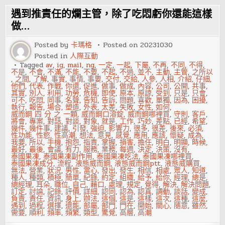
節
看
遇到推責任的爛主管，除了吃悶虧你還能這樣
你
的
做…
男
人
Posted by
卡瑪格
Posted on
20231030
是
否
Posted in
人際互動
出
Tagged
av
,
ig
,
mail
,
ng
,
一定
,
一起
,
下屬
,
不再
,
不同
,
不得
,
軌
不是
,
不會
,
不滿
,
不能
,
不要
,
不起
,
不過
,
並不
,
主動
,
主管
,
之所以
,
之間
,
了解
,
事實
,
事情
,
事要
,
交付
,
交給
,
人參
,
人相
,
介紹
,
仔細
,
他們
,
代表
,
作戰
,
你還
,
促進
,
做事
,
做成
,
內容
,
公司
,
公開
,
共事
,
其實
,
別人
,
利用
,
功勞
,
危機
,
即使
,
原本
,
原諒
,
受到
,
只是
,
只會
,
可不
,
吃悶
,
同事
,
名聲
,
告知
,
告訴
,
問題
,
喜歡
,
單獨
,
因為
,
困擾
,
執行
,
報告
,
場合
,
塑造
,
外表
,
太差
,
失敗
,
女性
,
如何
,
威而鋼 四 分 之 一顆
,
威而鋼口溶錠
,
威而鋼哪裡買
,
守則
,
客戶
,
將會
,
專案
,
對話
,
對談
,
對象
,
就是
,
工作
,
巧妙
,
差點
,
已經
,
希望
,
幾件
,
幾件事
,
建議
,
引發
,
強迫
,
影響力
,
很多
,
很差
,
後來
,
必須
,
性功能
,
性慾
,
性高潮
,
想法
,
意見
,
感覺
,
應用
,
應該
,
懷疑
,
成為
,
我要
,
所以
,
手機
,
抱怨
,
指責
,
掌握
,
損害
,
擔任
,
明白
,
明顯
,
時候
,
最好
,
最後
,
會議
,
有力
,
服務
,
業務
,
每週
,
決定
,
決策
,
沒有
,
泰國果凍
,
泰國果凍副作用
,
泰國果凍吃法
,
泰國果凍哪裡買
,
泰國果凍成分
,
流程
,
液態威而鋼
,
液態威而鋼ptt
,
液態威購買
,
無法
,
營業
,
狀況
,
男性
,
當心
,
發出
,
發生
,
相信
,
相處
,
眾人
,
知道
,
種人
,
種類
,
積極
,
簡單
,
紀錄
,
約定
,
組織
,
給予
,
給你
,
經理
,
總是
,
總經理
,
耳朵
,
職位
,
自己
,
藉口
,
處理
,
規定
,
覺得
,
解決
,
解決問題
,
訂定
,
討論
,
記錄
,
評價
,
詳細
,
認同
,
認為
,
認真
,
調動
,
談話
,
變成
,
負責
,
責任
,
資訊
,
身上
,
辦法
,
這個
,
這是
,
這樣
,
這次
,
這種
,
這麼
,
遇到
,
過程
,
選擇
,
還能
,
部屬
,
部門
,
門在
,
開始
,
關心
,
隨意
,
雖然
,
需要
,
順利
,
頻率
,
頻繁
,
類型
,
驚覺
,
高層
,
高潮