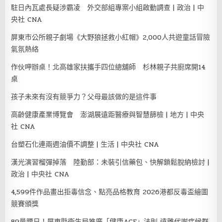
駐日內瓦處長疑涉霸凌 外交部組專案小組啟動調查 | 政治 | 中
央社 CNA
屏東市公所親子劇場《大野狼拯救小紅帽》2,000人共遊童話冒險
氣氛熱絡
作伙呷辦桌！北高雄家扶攜手四位總舖師 杉林親子共廚席開14
桌
孩子未來有沒有競爭力？父母最該做的是這件事
高齡健康產業博覽會 澎湖展遠距醫療與智慧篩檢 | 地方 | 中央
社 CNA
台塑石化連兩週油價不調整 | 生活 | 中央社 CNA
漢光演習榴彈掉落 陸勤部：未裝引信藥包、快解鎖鬆脫納檢討 |
政治 | 中央社 CNA
4,599件作品畫出拒毒信念、點亮品格教育 2026港都反毒盃繪圖
競賽頒獎
89量腰日！屏東縣衛生局推廣「健康ACE」法則 遠離代謝症候群