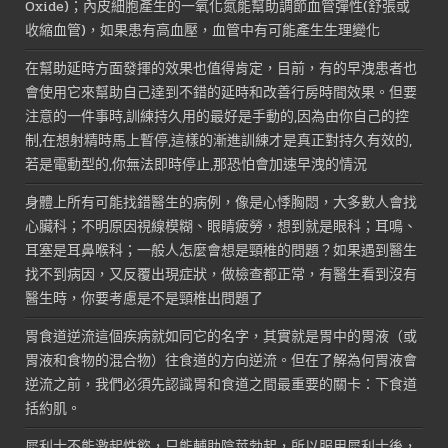
Oxide)；內皮細胞產生的一氧化氮能幫助調節血管彈性(舒張或
收縮血管)，如果患有高血壓，血管中有可能產生生理變化
在幫助延時方面發揮的效果也值得肯定，目前，有的早洩患者也
會使用它來幫助自己達到不錯的延時和改善行房時間效果。但要
注意的一件事時,訓練持久用的最好是手動的,因為由你自己的控
制,在想射精時馬上暫停,這樣的漸進訓練才是真正對持久有效的,
若是電動型的,你無法即時停止,那恐怕會加速早洩的情況
身體上所有可能找錯醫生的病例，像是心悸胸悶，大多數人會找
心臟科；不明原因視線模糊、眼睛疲勞，想到就是眼科；耳鳴、
耳塞是耳鼻喉科；一般人怎麼會想是頸椎的問題？如果遇到醫生
找不到病因，又反覆出現症狀，做檢查都正常，有醫生看到沒有
醫生時，你要考慮是不是頸椎出問題了
胃食道逆流這個疾病就如同它的名字，其實就是胃中的胃液（或
胃液和食物的混合物）往食道的方向逆流。但在了解為何胃液會
逆流之前，我們必須先認識胃和食道之間最重要的關卡：下食道
括約肌。
犀利士不能激起性慾，只能輔助陰莖勃起，所以服用犀利士後，