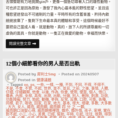
舌頭堅韌有力地挑開yin戶，更像一個急切尋著入口的雄性動物。
可也許正是因為原始，激發了我內心最本能的野性慾望，並且這
種慾望迸發出不可遏制的力量。平時所有的含蓄害羞、矜持內斂
統統放棄了，隻剩下生命最本真的體驗和享受。這個時候最好不
要把自己當成人看，就是動物，真的，放下人的所謂尊嚴和一切
虛偽的面具，你就是動物，一隻正在做愛的動物，幸福而快樂。
女
閱讀完整文章
上
班
族
自
述
12個小細節看你的男人是否出軌
老
公
為
Posted by
犀利士5mg
Posted on
20240507
自
Posted in
健康議題
己
口
Tagged
oo
,
ps
,
一些
,
一樣
,
一種
,
不到
,
不同
,
不得
,
不得不
,
交
不是
,
不會
,
不管
,
不起
,
世界
,
並不
,
並且
,
之前
,
之後
,
事情
,
人體
,
的
仔細
,
仔細觀察
,
他會
,
以後
,
作為
,
你會
,
使用
,
便是
,
個人
,
借口
,
體
儀表
,
內部
,
全部
,
具有
,
出現
,
出軌
,
分鐘
,
別人
,
刪除
,
刺激
,
功效
,
驗
功能障礙
,
努力
,
勃起
,
動機
,
參與
,
反常
,
反應
,
口腔
,
可能
,
各種
,
同樣
,
君子
,
吸收
,
回家
,
在家
,
地方
,
基本
,
增大
,
增硬
,
多數
,
大多數
,
大方
,
女人
,
威而
,
威而鋼
,
威而鋼 四 分 之 一顆
,
威而鋼口溶錠心得
,
威而鋼哪裡買
,
婚外
,
婚外情
,
孩子
,
家裡
,
實在
,
對不起
,
小三
,
小心
,
差異
,
已經
,
幫助
,
平時
,
引起
,
往往
,
很熱
,
得到
,
心理
,
心靈
,
必須
,
性刺激
,
性慾
,
性行
,
情感
,
情況
,
想通
,
意識
,