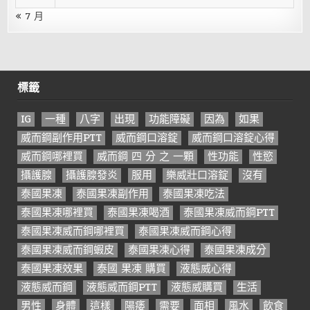
« 7 月
標籤
IG
一種
八字
出現
功能障礙
因為
如果
威而鋼副作用PTT
威而鋼口溶錠
威而鋼口溶錠心得
威而鋼哪裡買
威而鋼 四 分 之 一顆
性功能
性慾
攝護腺
攝護腺發炎
服用
樂威壯口溶錠
沒有
泰國果凍
泰國果凍副作用
泰國果凍吃法
泰國果凍哪裡買
泰國果凍喝酒
泰國果凍威而鋼PTT
泰國果凍威而鋼哪裡買
泰國果凍威而鋼心得
泰國果凍威而鋼蝦皮
泰國果凍心得
泰國果凍成分
泰國果凍效果
泰國 果凍 購買
液態威心得
液態威而鋼
液態威而鋼PTT
液態威購買
生活
男性
身體
這樣
陽痿
需要
面相
風水
飲食