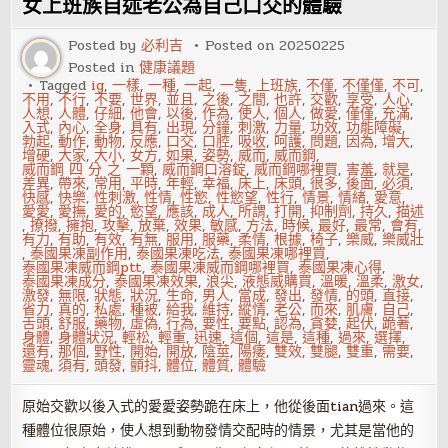
女上班族自述老公為自己口交的體驗
愛
方
法
Posted by
必利吉
Posted on
20250225
與
Posted in
健康議題
時
刻
Tagged
ig
,
一樣
,
一種
,
一起
,
一隻
,
上班族
,
不僅
,
不僅僅
,
不可
,
表
不用
,
不行
,
不要
,
世界
,
並且
,
之後
,
之間
,
也許
,
交歡
,
享受
,
人心
,
人想
,
人體
,
仔細
,
他會
,
以後
,
作為
,
使人
,
個人
,
做愛
,
僅僅
,
充滿
,
入式
,
內心
,
全身
,
具有
,
出現
,
分鐘
,
刺激
,
力量
,
功效
,
功能障礙
,
勃起
,
動作
,
動物
,
反應
,
口交
,
口腔
,
吸收
,
呵護
,
問題
,
因為
,
增大
,
增硬
,
大家
,
大小
,
女方
,
如果
,
姿勢
,
威而
,
威而鋼
,
威而鋼 四 分 之 一顆
,
威而鋼口溶錠
,
威而鋼哪裡買
,
害羞
,
就是
,
差異
,
帶來
,
常用
,
平時
,
年輕
,
幸福
,
床上
,
床頭
,
很多
,
後面
,
必須
,
快感
,
快樂
,
性刺激
,
性情
,
性慾
,
性慾望
,
性行
,
情景
,
情緒
,
愛意
,
愛愛
,
愛撫
,
愛的
,
慾望
,
應該
,
成人
,
所謂
,
打開
,
抑制劑
,
持久
,
描述
,
撩撥
,
擁抱
,
攻擊
,
放棄
,
效果
,
敏感
,
方法
,
時候
,
最好
,
最常
,
會有
,
有力
,
有助
,
有效
,
有無
,
服用
,
服藥
,
柔情
,
根據
,
椅子
,
樂威
,
樂威壯
,
泰國果凍副作用
,
泰國果凍吃法
,
泰國果凍哪裡買
,
泰國果凍威而鋼ptt
,
泰國果凍威而鋼哪裡買
,
泰國果凍心得
,
泰國果凍成分
,
泰國果凍效果
,
浪尖
,
液態威購買
,
溫暖
,
溫柔
,
激女
,
激發
,
無限
,
狀態
,
狀況
,
生命
,
男人
,
當成
,
發出
,
發情
,
的頭
,
直接
,
省力
,
真的
,
私處
,
種被
,
給我
,
維持
,
縱情
,
老公
,
而來
,
肌膚
,
自己
,
舌頭
,
舒服
,
藥物
,
虛偽
,
行為
,
要性
,
要點
,
認為
,
貪婪
,
起伏
,
跪著
,
身體
,
身體狀況
,
輕松
,
輕重
,
迅速
,
這個
,
這是
,
這種
,
過來
,
選擇
,
還有
,
那個
,
野性
,
開始
,
開放
,
陰莖
,
陽痿
,
雙效
,
雙腿
,
雙重
,
需要
,
靈魂
,
須有
,
頭發
,
顫抖
,
體位
,
體質
,
體驗
原始交歡以後入式的愛愛姿勢跪在床上，他從後面tian過來。這
種體位很原始，使人想到動物發情交配時的情景，尤其是當他的