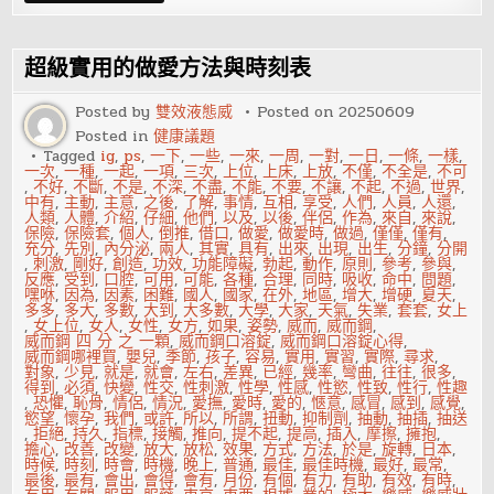
性
功
能
出
超級實用的做愛方法與時刻表
問
題
後
Posted by
雙效液態威
Posted on
20250609
該
Posted in
健康議題
怎
麼
Tagged
ig
,
ps
,
一下
,
一些
,
一來
,
一周
,
一對
,
一日
,
一條
,
一樣
,
做?
一次
,
一種
,
一起
,
一項
,
三次
,
上位
,
上床
,
上放
,
不僅
,
不全是
,
不可
,
不好
,
不斷
,
不是
,
不深
,
不盡
,
不能
,
不要
,
不讓
,
不起
,
不過
,
世界
,
中有
,
主動
,
主意
,
之後
,
了解
,
事情
,
互相
,
享受
,
人們
,
人員
,
人還
,
人類
,
人體
,
介紹
,
仔細
,
他們
,
以及
,
以後
,
伴侶
,
作為
,
來自
,
來說
,
保險
,
保險套
,
個人
,
倒推
,
借口
,
做愛
,
做愛時
,
做過
,
僅僅
,
僅有
,
充分
,
先別
,
內分泌
,
兩人
,
其實
,
具有
,
出來
,
出現
,
出生
,
分鐘
,
分開
,
刺激
,
剛好
,
創造
,
功效
,
功能障礙
,
勃起
,
動作
,
原則
,
參考
,
參與
,
反應
,
受到
,
口腔
,
可用
,
可能
,
各種
,
合理
,
同時
,
吸收
,
命中
,
問題
,
嘿咻
,
因為
,
因素
,
困難
,
國人
,
國家
,
在外
,
地區
,
增大
,
增硬
,
夏天
,
多多
,
多大
,
多數
,
大到
,
大多數
,
大學
,
大家
,
天氣
,
失業
,
套套
,
女上
,
女上位
,
女人
,
女性
,
女方
,
如果
,
姿勢
,
威而
,
威而鋼
,
威而鋼 四 分 之 一顆
,
威而鋼口溶錠
,
威而鋼口溶錠心得
,
威而鋼哪裡買
,
嬰兒
,
季節
,
孩子
,
容易
,
實用
,
實習
,
實際
,
尋求
,
對象
,
少見
,
就是
,
就會
,
左右
,
差異
,
已經
,
幾率
,
彎曲
,
往往
,
很多
,
得到
,
必須
,
快變
,
性交
,
性刺激
,
性學
,
性感
,
性慾
,
性致
,
性行
,
性趣
,
恐懼
,
恥骨
,
情侶
,
情況
,
愛撫
,
愛時
,
愛的
,
愜意
,
感冒
,
感到
,
感覺
,
慾望
,
懷孕
,
我們
,
或許
,
所以
,
所謂
,
扭動
,
抑制劑
,
抽動
,
抽插
,
抽送
,
拒絕
,
持久
,
指標
,
接觸
,
推向
,
提不起
,
提高
,
插入
,
摩擦
,
擁抱
,
擔心
,
改善
,
改變
,
放大
,
放松
,
效果
,
方式
,
方法
,
於是
,
旋轉
,
日本
,
時候
,
時刻
,
時會
,
時機
,
晚上
,
普通
,
最佳
,
最佳時機
,
最好
,
最常
,
最後
,
最有
,
會出
,
會得
,
會有
,
月份
,
有個
,
有力
,
有助
,
有效
,
有時
,