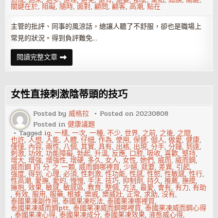
關鍵在於
,
阻礙
,
隨時
,
面對
,
顧問
,
顧客
,
高潮
,
點在
主管的批評、同事的風涼話，總讓人聽了不舒服，卻也是職場上
常見的狀況。得到負評難免…
被
閱讀完整文章
罵
也
能
逆
轉
女性直接刺激陰蒂頭的技巧
勝！
面
對
Posted by
威格拉
Posted on
20230808
負
Posted in
健康議題
評
的
Tagged
ig
,
一樣
,
一次
,
一種
,
不少
,
世界
,
之前
,
之後
,
之間
,
三
也許
,
人想
,
人能
,
人體
,
仔細
,
作為
,
使用
,
保健
,
個人
,
做愛
,
健康
,
大
僅僅
,
內容
,
兩性
,
八個
,
其實
,
具有
,
出格
,
出現
,
分手
,
分鐘
,
到達
,
重
刺激
,
功效
,
功能障礙
,
勃起
,
升溫
,
反應
,
口腔
,
吸收
,
喜歡
,
堅持
,
點
增大
,
增強
,
增強性
,
增硬
,
多久
,
女人
,
女性
,
她們
,
威而
,
威而鋼
,
威而鋼 四 分 之 一顆
,
威而鋼哪裡買
,
少婦
,
就要
,
差異
,
引起
,
強度
,
得到
,
心理
,
必須
,
性刺激
,
性功能
,
性感
,
性慾
,
性敏感
,
性行
,
性高潮
,
愛撫
,
愛的
,
慢慢
,
手法
,
技巧
,
抑制劑
,
持久
,
推薦
,
撫摸
,
擁抱
,
效果
,
敏感
,
敏感區
,
教育
,
整個
,
方法
,
最愛
,
會有
,
有力
,
有助
,
有效
,
服用
,
服藥
,
根據
,
樂威
,
樂威壯
,
正常
,
求助
,
沒有
,
泰國果凍副作用
,
泰國果凍吃法
,
泰國果凍哪裡買
,
泰國果凍威而鋼ptt
,
泰國果凍威而鋼哪裡買
,
泰國果凍威而鋼心得
,
泰國果凍心得
,
泰國果凍成分
,
泰國果凍效果
,
液態威心得
,