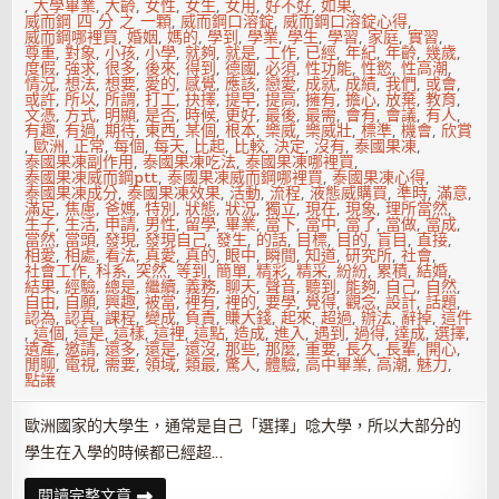
,
大學畢業
,
大齡
,
女性
,
女生
,
女用
,
好不好
,
如果
,
威而鋼 四 分 之 一顆
,
威而鋼口溶錠
,
威而鋼口溶錠心得
,
威而鋼哪裡買
,
婚姻
,
媽的
,
學到
,
學業
,
學生
,
學習
,
家庭
,
實習
,
尊重
,
對象
,
小孩
,
小學
,
就夠
,
就是
,
工作
,
已經
,
年紀
,
年齡
,
幾歲
,
度假
,
強求
,
很多
,
後來
,
得到
,
德國
,
必須
,
性功能
,
性慾
,
性高潮
,
情況
,
想法
,
想要
,
愛的
,
感覺
,
應該
,
戀愛
,
成就
,
成績
,
我們
,
或會
,
或許
,
所以
,
所謂
,
打工
,
抉擇
,
提早
,
提高
,
擁有
,
擔心
,
放棄
,
教育
,
文憑
,
方式
,
明顯
,
是否
,
時候
,
更好
,
最後
,
最需
,
會有
,
會議
,
有人
,
有趣
,
有過
,
期待
,
東西
,
某個
,
根本
,
樂威
,
樂威壯
,
標準
,
機會
,
欣賞
,
歐洲
,
正常
,
每個
,
每天
,
比起
,
比較
,
決定
,
沒有
,
泰國果凍
,
泰國果凍副作用
,
泰國果凍吃法
,
泰國果凍哪裡買
,
泰國果凍威而鋼ptt
,
泰國果凍威而鋼哪裡買
,
泰國果凍心得
,
泰國果凍成分
,
泰國果凍效果
,
活動
,
流程
,
液態威購買
,
準時
,
滿意
,
滿足
,
焦慮
,
爸媽
,
特別
,
狀態
,
狀況
,
獨立
,
現在
,
現象
,
理所當然
,
生子
,
生活
,
申請
,
男性
,
留學
,
畢業
,
當下
,
當中
,
當了
,
當做
,
當成
,
當然
,
當頭
,
發現
,
發現自己
,
發生
,
的話
,
目標
,
目的
,
盲目
,
直接
,
相愛
,
相處
,
看法
,
真愛
,
真的
,
眼中
,
瞬間
,
知道
,
研究所
,
社會
,
社會工作
,
科系
,
突然
,
等到
,
簡單
,
精彩
,
精采
,
紛紛
,
累積
,
結婚
,
結果
,
經驗
,
總是
,
繼續
,
義務
,
聊天
,
聲音
,
聽到
,
能夠
,
自己
,
自然
,
自由
,
自願
,
興趣
,
被當
,
裡有
,
裡的
,
要學
,
覺得
,
觀念
,
設計
,
話題
,
認為
,
認真
,
課程
,
變成
,
負責
,
賺大錢
,
起來
,
超過
,
辦法
,
辭掉
,
這件
,
這個
,
這是
,
這樣
,
這裡
,
這點
,
造成
,
進入
,
遇到
,
過得
,
達成
,
選擇
,
遺產
,
邀請
,
還多
,
還是
,
還沒
,
那些
,
那麼
,
重要
,
長久
,
長輩
,
開心
,
閒聊
,
電視
,
需要
,
領域
,
類最
,
驚人
,
體驗
,
高中畢業
,
高潮
,
魅力
,
點讓
歐洲國家的大學生，通常是自己「選擇」唸大學，所以大部分的
學生在入學的時候都已經超…
你
閱讀完整文章