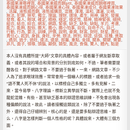
泰國果凍哪裡買
,
泰國果凍威而鋼ptt
,
泰國果凍威而鋼哪裡買
,
泰國果凍威而鋼心得
,
泰國果凍心得
,
泰國果凍成分
,
泰國果凍效果
,
活躍
,
液態威而鋼
,
液態威購買
,
混雜
,
渾濁
,
溫和
,
瀟灑
,
災禍
,
無法
,
犯罪
,
狹窄
,
獨立
,
理論
,
理財
,
環境
,
產生
,
用神
,
痛苦
,
發展
,
發育
,
看人
,
眼球
,
確定
,
積極
,
穩定
,
穩定性
,
精神
,
精神緊張
,
細辨
,
組合
,
結合
,
綜合
,
網友
,
網路
,
緊張
,
缺乏
,
缺失
,
缺點
,
羊刃
,
考慮
,
能力
,
能夠
,
脫俗
,
膽大
,
膽小
,
膽小怕事
,
自信
,
自命不凡
,
自己
,
行動
,
行為
,
要注
,
訓練
,
評價
,
說明
,
豪爽
,
財富
,
財旺
,
財星
,
責任
,
責任心
,
起到
,
身弱
,
身旺
,
辛勞
,
辦法
,
辨別
,
辯證
,
這個
,
這種
,
進取
,
遇到
,
過于
,
過旺
,
違法
,
還是
,
部屬
,
重點
,
金錢
,
關系
,
關鍵
,
需要
,
非凡
,
面子
,
領導
,
頭腦
,
顛倒
,
類型
,
風流
,
食傷
,
驚人
,
體內
,
點是
本人沒有具體所提“大師”文章的具體內容，或者屬于網友斷章取
義，或者其說的場合和背景的分別到底如何。不過，筆者需要提
醒各位，對于網路文章，不要過于執著。一來，網路文章，不少
人為了追求眼球效應，常常會用一個嚇人的標題，或者追求一些
“語不驚人死不休”的說法，以標榜自己多獨立，多有見解。二
來，當今易學、八字理論，標新立異學說不斷，實際上也就不免
龍蛇混雜。有些，甚至缺乏基本的辯證思維訓練，不免會出現各
種偏頗的說法。故此，讀者接觸這類說法，除了不要過于執著之
外，還得自己仔細辨別。核心的是，還是要多點辯證思維。那
么，八字是怎樣判斷一個人性格的呢？具體說來，大體有三個方
面。