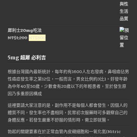
犀利士20mg吃法
原
目
NT$
1,200
NT$
500
始
前
價
價
5mg 超犀 必利吉
格：
格：
NT$1,200。
NT$500。
根據台灣國內最新統計，每年約有1600人左右發病，鼻咽癌佔男
性癌症發生率之第12位，一般而言，男女比例約3比1。好發年齡
為中年40至50歲，少數會有20歲以下的年輕患者，至於發生原
因乃多重原因構成
這裡要請大家注意的是，副作用不是每個人都會發生，因個人的
體質不同，發生率也不盡相同，民眾初次服藥時可多觀察自己的
身體反應，若發生嚴重不舒服的情形時，需立即就醫。
勃起的關鍵要素在於正常血管內皮襯細胞和一氧化氮(Nitric