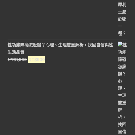
性功能障礙怎麼辦？心理、生理雙重解析，找回自信與性
生活品質
原
目
NT$
1,800
NT$
800
始
前
價
價
格：
格：
NT$1,800。
NT$800。