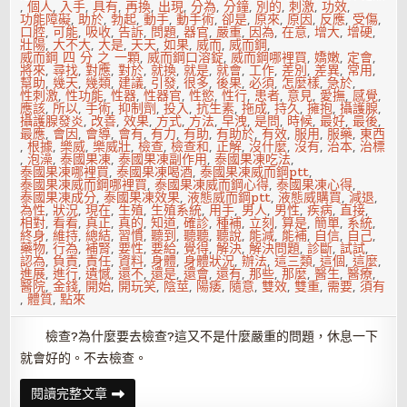
,
個人
,
入手
,
具有
,
再換
,
出現
,
分為
,
分鐘
,
別的
,
刺激
,
功效
,
功能障礙
,
助於
,
勃起
,
動手
,
動手術
,
卻是
,
原來
,
原因
,
反應
,
受傷
,
口腔
,
可能
,
吸收
,
告訴
,
問題
,
器官
,
嚴重
,
因為
,
在意
,
增大
,
增硬
,
壯陽
,
大不大
,
大是
,
天天
,
如果
,
威而
,
威而鋼
,
威而鋼 四 分 之 一顆
,
威而鋼口溶錠
,
威而鋼哪裡買
,
嬌嫩
,
定會
,
將來
,
尋找
,
對應
,
對於
,
就換
,
就是
,
就會
,
工作
,
差別
,
差異
,
常用
,
幫助
,
幾天
,
幾類
,
建議
,
引發
,
很多
,
後果
,
必須
,
怎麼樣
,
急於
,
性刺激
,
性功能
,
性器
,
性器官
,
性慾
,
性行
,
患者
,
意見
,
愛撫
,
感覺
,
應該
,
所以
,
手術
,
抑制劑
,
投入
,
抗生素
,
拖成
,
持久
,
擁抱
,
攝護腺
,
攝護腺發炎
,
改善
,
效果
,
方式
,
方法
,
早洩
,
是問
,
時候
,
最好
,
最後
,
最應
,
會因
,
會導
,
會有
,
有力
,
有助
,
有助於
,
有效
,
服用
,
服藥
,
東西
,
根據
,
樂威
,
樂威壯
,
檢查
,
檢查和
,
正解
,
沒什麼
,
沒有
,
治本
,
治標
,
泡澡
,
泰國果凍
,
泰國果凍副作用
,
泰國果凍吃法
,
泰國果凍哪裡買
,
泰國果凍喝酒
,
泰國果凍威而鋼ptt
,
泰國果凍威而鋼哪裡買
,
泰國果凍威而鋼心得
,
泰國果凍心得
,
泰國果凍成分
,
泰國果凍效果
,
液態威而鋼ptt
,
液態威購買
,
減退
,
為性
,
狀況
,
現在
,
生殖
,
生殖系統
,
用手
,
男人
,
男性
,
疾病
,
直接
,
相對
,
看看
,
真正
,
真的
,
知道
,
確診
,
種補
,
立刻
,
算是
,
簡單
,
系統
,
終身
,
維持
,
總結
,
習慣
,
聽到
,
聽聽
,
聽說
,
能減
,
能補
,
自信
,
自己
,
藥物
,
行為
,
補腎
,
要性
,
要給
,
覺得
,
解決
,
解決問題
,
診斷
,
試試
,
認為
,
負責
,
責任
,
資料
,
身體
,
身體狀況
,
辦法
,
這三類
,
這個
,
這麼
,
進展
,
進行
,
遺憾
,
還不
,
還是
,
還會
,
還有
,
那些
,
那麼
,
醫生
,
醫療
,
醫院
,
金錢
,
開始
,
開玩笑
,
陰莖
,
陽痿
,
隨意
,
雙效
,
雙重
,
需要
,
須有
,
體質
,
點來
檢查?為什麼要去檢查?這又不是什麼嚴重的問題，休息一下
就會好的。不去檢查。
男
閱讀完整文章
性