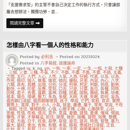
「支援需求型」的主管不會自己決定工作的執行方式，只會讓部
屬去想辦法，獨攬功勞，並…
遇
閱讀完整文章
到
推
責
任
的
怎樣由八字看一個人的性格和能力
爛
主
管，
Posted by
必利吉
Posted on
20231024
除
Posted in
八字易經
,
談運論命
了
吃
Tagged
ig
,
k
,
ng
,
ph
,
一些
,
一來
,
一定
,
一生
,
一般
,
七殺
,
七種
悶
,
三個
,
三會
,
三種
,
不喜
,
不少
,
不斷
,
不盡
,
不能
,
不要
,
不過
,
主義
,
虧
之間
,
五行
,
人們
,
人心
,
人性
,
人氣
,
人為
,
仔細
,
代表
,
以及
,
以為
,
你
作用
,
佩印
,
個人
,
做事
,
傷官
,
傾向
,
優點
,
兄弟
,
內容
,
內心
,
八字
,
還
六親
,
具有
,
具體
,
出現
,
分別
,
分清
,
列舉
,
判定
,
判斷
,
到底
,
勤勞
,
能
勤快
,
十神
,
印星
,
反應
,
受到
,
口舌
,
只是
,
只要
,
各位
,
各種
,
同時
,
這
同樣
,
君子
,
吝嗇
,
喜歡
,
喜神
,
四種
,
因素
,
固執
,
團結
,
執著
,
培養
,
樣
基本
,
場合
,
增硬
,
壓力
,
多為
,
多變
,
大師
,
大運
,
失眠
,
如何
,
妄為
,
做…
威而鋼口溶錠
,
威而鋼哪裡買
,
孩子
,
學說
,
它們
,
官殺
,
官非
,
實際
,
實際上
,
寬厚
,
對于
,
小人
,
小氣
,
就是
,
屢遭
,
屬于
,
常來
,
常說
,
干旺
,
弱點
,
往往
,
循規蹈矩
,
心強
,
心狠手辣
,
心胸
,
心胸狹窄
,
心計
,
思維
,
性情
,
性格
,
情況
,
意外
,
意識
,
愛聽
,
感情
,
憂慮
,
懂得
,
懦弱
,
懶惰
,
才華
,
才華橫溢
,
抓住
,
按摩
,
挫折
,
接觸
,
提問
,
效應
,
整體
,
文章
,
方面
,
日干
,
旺衰
,
易學
,
易發
,
是否
,
是非
,
時雨
,
智慧
,
暴力
,
最大
,
最旺
,
會出
,
有無
,
有關
,
本氣
,
極易
,
樂威壯口溶錠
,
正官
,
比劫
,
氣之
,
氣質
,
江山
,
決定
,
沒有
,
注意
,
泰國果凍吃法
,