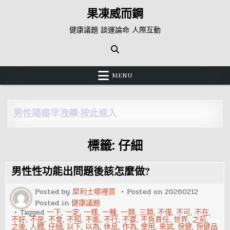
Skip
果凍威而鋼
to
content
健康議題 談運論命 人際互動
MENU
男性陽痿早洩藥:按此進入
標籤:
仔細
男性性功能出問題後該怎麼做?
Posted by
犀利士哪裡買
Posted on
20260212
Posted in
健康議題
Tagged
一下
,
一定
,
一樣
,
一種
,
一類
,
三類
,
不僅
,
不可
,
不在
,
不好
,
不是
,
不會
,
不知
,
不能
,
不行
,
不要
,
不負責任
,
世界
,
之前
,
之後
,
人體
,
仔細
,
以下
,
以為
,
休息
,
作為
,
使用
,
來試
,
保健
,
保健品