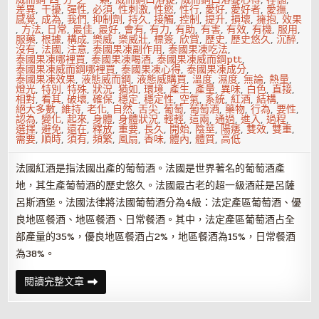
減
差異
,
干擾
,
彈性
,
必須
,
性刺激
,
性慾
,
性行
,
愛好
,
愛好者
,
愛撫
,
感覺
,
成為
,
我們
,
抑制劑
,
持久
,
接觸
,
控制
,
提升
,
損壞
,
擁抱
,
效果
,
方法
,
日常
,
最佳
,
最好
,
會有
,
有力
,
有助
,
有害
,
有效
,
有機
,
服用
,
服藥
,
根據
,
構成
,
樂威
,
樂威壯
,
標簽
,
欣賞
,
歷史
,
歷史悠久
,
沉醉
,
沒有
,
法國
,
注意
,
泰國果凍副作用
,
泰國果凍吃法
,
泰國果凍哪裡買
,
泰國果凍喝酒
,
泰國果凍威而鋼ptt
,
泰國果凍威而鋼哪裡買
,
泰國果凍心得
,
泰國果凍成分
,
泰國果凍效果
,
液態威而鋼
,
液態威購買
,
溫度
,
濕度
,
無論
,
熱量
,
燈光
,
特別
,
特殊
,
狀況
,
猶如
,
環境
,
產生
,
產量
,
異味
,
白色
,
直接
,
相對
,
看其
,
破壞
,
確保
,
穩定
,
穩定性
,
空氣
,
系統
,
紅酒
,
結構
,
絕大多數
,
維持
,
老化
,
自然
,
舌尖
,
葡萄
,
葡萄酒
,
藥物
,
行為
,
要性
,
認為
,
變化
,
起來
,
身體
,
身體狀況
,
輕輕
,
這兩
,
通過
,
進入
,
過程
,
選擇
,
避免
,
還在
,
釋放
,
重要
,
長久
,
開始
,
陰莖
,
陽痿
,
雙效
,
雙重
,
需要
,
順時
,
須有
,
頻繁
,
風扇
,
香味
,
體內
,
體質
,
高低
法國紅酒是指法國出產的葡萄酒。法國是世界著名的葡萄酒產
地，其生產葡萄酒的歷史悠久。法國最古老的超一級酒莊是呂薩
呂斯酒堡。法國法律將法國葡萄酒分為4級：法定產區葡萄酒、優
良地區餐酒、地區餐酒、日常餐酒。其中，法定產區葡萄酒占全
部產量的35%，優良地區餐酒占2%，地區餐酒為15%，日常餐酒
為38%。
法
閱讀完整文章
國
紅
酒