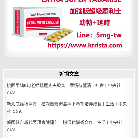
頁
礙
跟
抽
煙
有
什
麼
關
係？
近期文章
桃園平鎮8旬老婦疑遭丈夫殺害 案情待釐清 | 社會 | 中央社
CNA
新北庇護禮開賣 植栽體驗禮盒種下希望陪伴成長 | 生活 | 中央
社 CNA
韓國駐台新代表拜會陳建仁 盼深化學術合作 | 生活 | 中央社
CNA