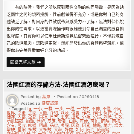
有的時候，我們之所以感到兩性交融的味同嚼蠟，是因為缺
乏兩性之間的親密接觸，性前戲做得不充分，或是你對自己的身
體缺乏了解，對自身的性敏感帶與感受力不了解，無法對伴侶說
出你的性需求，以致當實際操作時很難達到令自己滿意的感官愉
悅程度。其實你可以使用杜蕾斯煥覺私密緊致啞鈴，不僅鍛煉自
己的陰道肌肉，讓陰道更緊，還能開發出你的身體慾望潛能，值
得你為完美性愛備好充分的功課。
夫
閱讀完整文章
妻
之
間，
時
間
法國紅酒的存儲方法-法國紅酒怎麼喝？
久
了，
四
Posted by
超犀
Posted on
20260418
個
Posted in
健康議題
技
巧
Tagged
ig
,
一小
,
一樣
,
一步
,
一種
,
一致性
,
不傳
,
不僅
,
不同
,
讓
世界
,
之後
,
之間
,
人體
,
介紹
,
以及
,
位置
,
作為
,
作用
,
保持
,
個人
,
啪
儲存
,
內部
,
全部
,
兩種
,
具有
,
出來
,
出現
,
分為
,
分鐘
,
刺激
,
功效
,
啪
功能障礙
,
加熱
,
勃起
,
反應
,
受到
,
口腔
,
可使
,
可能
,
同時
,
同樣
,
激
含有
,
吸收
,
味道
,
呵護
,
品嘗
,
喚醒
,
因為
,
因素
,
地區
,
地方
,
增大
,
情
增硬
,
壓縮
,
多數
,
大多數
,
大蒜
,
好處
,
如何
,
威而
,
威而鋼
,
不
威而鋼 四 分 之 一顆
,
威而鋼口溶錠
,
威而鋼口溶錠心得
,
存儲
,