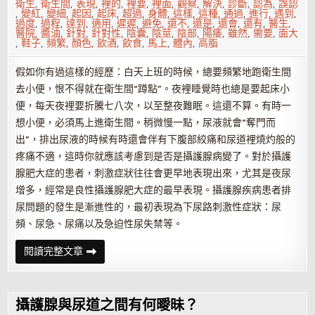
衛生
,
衛生間
,
表現
,
裡的
,
裡要
,
裡面
,
觀察
,
解決
,
診斷
,
認為
,
誤認
,
變紅
,
變細
,
起因
,
起床
,
超過
,
身體
,
這樣
,
這種
,
通過
,
進行
,
遇到
,
過度
,
過程
,
達到
,
適用
,
遲遲
,
避免
,
還不
,
還是
,
還會
,
還有
,
醫生
,
醫院
,
醬油
,
針對
,
針對性
,
陰囊
,
陰莖
,
陰部
,
陽痿
,
雖然
,
需要
,
面大
,
鞋子
,
頻繁
,
顏色
,
飲酒
,
飲食
,
馬上
,
體內
,
高脂
假如你有過這樣的經歷：白天上班的時候，總要頻繁地跑衛生間
去小便，恨不得就在衛生間“蹲點”。夜裡睡覺時也總是要起床小
便，每天夜裡要折騰七八次，以至整夜難眠。這還不算。有時一
想小便，必須馬上進衛生間。稍微慢一點，尿液就會“奪門而
出”，排出尿液的時候有時還會伴有下腹部絞痛和尿道裡燒灼般的
疼痛不適，這時你就應該考慮到是否是攝護腺病變了。對於攝護
腺肥大症的患者，刺激症狀往往會更早地表現出來，尤其是夜尿
增多，經常是良性攝護腺肥大症的最早表現。攝護腺疾病患者排
尿問題的發生是漸進性的，最初表現為下尿路刺激性症狀：尿
頻、尿急、尿痛以及急迫性尿失禁等。
尿
閱讀完整文章
液
揭
示
攝
護
攝護腺與尿道之間有何曖昧？
腺