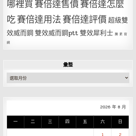
哪裡買
賽倍達售價
賽倍達怎麼
吃
賽倍達用法
賽倍達評價
超級雙
效威而鋼
雙效威而鋼ptt
雙效犀利士
騰 素 官
網
彙整
彙
整
2026 年 8 月
一
二
三
四
五
六
日
1
2