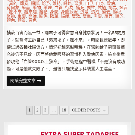
,
真的
,
節奏
,
糟糕
,
給予
,
維持
,
網路
,
習慣
,
自己
,
自身
,
致病
,
荷爾蒙
,
藥品
,
藥物
,
藥理
,
血管
,
行為
,
補充
,
要性
,
試過
,
認為
,
謠言
,
起不來
,
越來越
,
越糟
,
身體
,
身體狀況
,
這是
,
造成
,
過去
,
過程
,
醫師
,
重要
,
開始
,
關係
,
陰莖
,
陽痿
,
雙效
,
雙重
,
需要
,
須有
,
類的
,
體內
,
體質
,
黃色
抽菸百害而無一益，癮君子可得留意自身健康狀況！一名55歲男
子，就醫時主訴自己「弟弟壞了，起不來」，時間長達數年，即
便試過各種壯陽偏方，情況卻越來越糟糕。在醫師給予荷爾蒙補
充後仍不見效，因而將他愛吸菸的習慣列入致病因素，檢查後竟
發現他「血管90%以上狹窄」，手術過程中醫嘆「不是沒有成功
過，可是他就失敗了。」最後只能找泌尿科裝置人工陰莖。
抽
閱讀完整文章
煙
會
影
響
勃
起
文
嗎？
1
2
3
...
18
OLDER POSTS →
勃
章
起
功
分
能
障