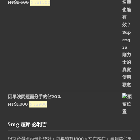
原
目
NT$
2,600
NT$
1,300
始
前
價
價
格：
格：
NT$2,600。
NT$1,300。
因早洩問題而分手約佔20%
原
目
NT$
1,800
NT$
900
始
前
價
價
5mg 超犀 必利吉
格：
格：
NT$1,800。
NT$900。
根據台灣國內最新統計，每年約有1600人左右發病，鼻咽癌佔男