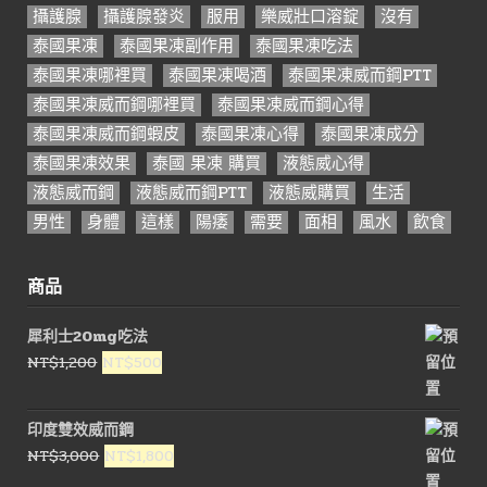
攝護腺
攝護腺發炎
服用
樂威壯口溶錠
沒有
泰國果凍
泰國果凍副作用
泰國果凍吃法
泰國果凍哪裡買
泰國果凍喝酒
泰國果凍威而鋼PTT
泰國果凍威而鋼哪裡買
泰國果凍威而鋼心得
泰國果凍威而鋼蝦皮
泰國果凍心得
泰國果凍成分
泰國果凍效果
泰國 果凍 購買
液態威心得
液態威而鋼
液態威而鋼PTT
液態威購買
生活
男性
身體
這樣
陽痿
需要
面相
風水
飲食
商品
犀利士20mg吃法
原
目
NT$
1,200
NT$
500
始
前
價
價
印度雙效威而鋼
格：
格：
原
目
NT$
3,000
NT$
1,800
NT$1,200。
NT$500。
始
前