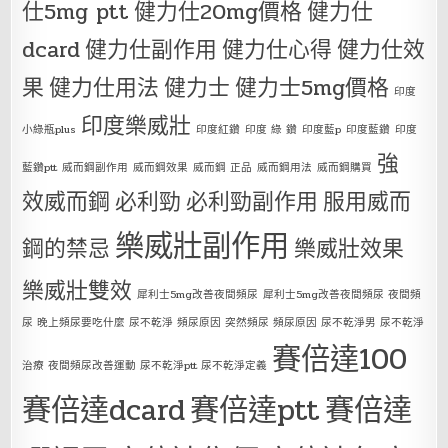
仕5mg ptt
健力仕20mg價格
健力仕
dcard
健力仕副作用
健力仕心得
健力仕效
果
健力仕用法
健力士
健力士5mg價格
印度
印度樂威壯
小綠瓶plus
印度紅鑽
印度 綠 鑽
印度藍p
印度藍鑽
印度
強
藍鑽ptt
威而鋼副作用
威而鋼效果
威而鋼 正品
威而鋼用法
威而鋼購買
效威而鋼
必利勁
必利勁副作用
服用威而
樂威壯副作用
鋼的禁忌
樂威壯效果
樂威壯雙效
犀利士5mg改善夜間頻尿
犀利士5mg改善夜間頻尿 夜間頻
尿 晚上頻尿要吃什麼 尿不乾淨 頻尿原因 突然頻尿 頻尿原因 尿不乾淨男 尿不乾淨
賽倍達100
治療 夜間頻尿改善運動 尿不乾淨ptt 尿不乾淨定義
賽倍達dcard
賽倍達ptt
賽倍達