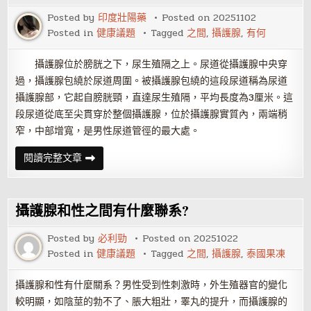
健
康
Posted by
印度壯陽藥
Posted on
20251102
Posted in
健康議題
Tagged
之間
,
攝護腺
,
有何
攝護腺位於膀胱之下，尿生殖隔之上。尿道從攝護腺中央穿
過，攝護腺包繞於尿道周圍。被攝護腺包繞的這段尿道稱為尿道
攝護腺部，它起自膀胱頸，直達尿生殖隔，平均長度為3厘米。這
段尿道從底至尖貫穿於整個攝護腺，位於攝護腺實質內，兩端稍
窄，中部增寬，是男性尿道管徑的最大處。
攝
閱讀完整文章
護
腺
與
尿
道
攝護腺和性之間有什麼聯系?
之
間
有
Posted by
必利勁
Posted on
20251022
何
Posted in
健康議題
Tagged
之間
,
攝護腺
,
泰國果凍
曖
昧？
攝護腺和性有什麼關系？男性受到性刺激時，外生殖器官的變化
較明顯，如陰莖的勃不了、脹大粗壯，睪丸的提升，而攝護腺的