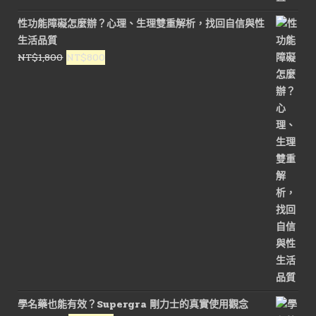
價
價
性功能障礙怎麼辦？心理、生理雙重解析，找回自信與性
格：
格：
生活品質
NT$3,000。
NT$1,800。
原
目
NT$
1,800
NT$
800
始
前
價
價
格：
格：
NT$1,800。
NT$800。
學名藥也能有效？Supergra 剛力士的真實使用觀念