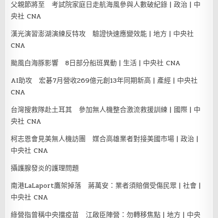
父親節將至 考試院家庭日走航海風參與人數破紀錄 | 政治 | 中
央社 CNA
漢光演習澎湖演練反特攻 驗證快速應變效能 | 地方 | 中央社
CNA
颱風白海豚影響 8日部分船班異動 | 生活 | 中央社 CNA
AI助攻 宏碁7月營收269億元創13年同期新高 | 產經 | 中央社
CNA
台灣搜救隊赴土耳其 參加無人機整合激流救援訓練 | 國際 | 中
央社 CNA
柯志恩會見美無人機訪團 媒合高雄業者對接美國市場 | 政治 |
中央社 CNA
攝護腺發炎的護理問題
南港LaLaport鷹架掉落 蔣萬安：業者須賠償受傷民眾 | 社會 |
中央社 CNA
綠營指曾稱中央擋疫苗 江啟臣陣營：勿轉移焦點 | 地方 | 中央