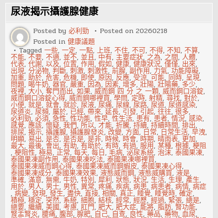
的
存
尿液揭示攝護腺健康
儲
方
法-
Posted by
必利勁
Posted on
20260218
法
Posted in
健康議題
國
紅
Tagged
一些
,
一定
,
一點
,
上班
,
不住
,
不可
,
不得
,
不知
,
不算
,
酒
不能
,
不要
,
不適
,
並不
,
並且
,
中有
,
主要症狀
,
之為
,
之間
,
人體
,
怎
代表
,
代謝
,
以及
,
位置
,
作用
,
假如
,
健康
,
健康狀況
,
僅僅
,
出來
,
麼
出現
,
分泌物
,
判斷
,
刺激
,
刺激性
,
前腺
,
副作用
,
力氣
,
功能障礙
,
喝？
加重
,
助於
,
危害
,
危機
,
即使
,
原因
,
反應
,
受涼
,
可能
,
同時
,
呈現
,
問題
,
喝牛奶
,
器官
,
嚴重
,
因為
,
因素
,
增多
,
壯陽
,
壯陽藥
,
多少
,
夜裡
,
大小
,
奪門而出
,
如果
,
威而鋼 四 分 之 一顆
,
威而鋼口溶錠
,
威而鋼口溶錠心得
,
威而鋼哪裡買
,
學問
,
定時
,
射精
,
尋找
,
對於
,
小便
,
就是
,
就會
,
就診
,
尿液
,
尿痛
,
尿線
,
尿路
,
尿道
,
尿道感染
,
尿道炎
,
尿頻
,
屬於
,
已經
,
帶來
,
延長
,
引發
,
引起
,
往往
,
很多
,
必利勁
,
必須
,
急性
,
性功能
,
性早
,
性生活
,
患有
,
患者
,
情況
,
感染
,
感覺
,
應該
,
懷疑
,
我們
,
所以
,
才能
,
折騰
,
持續
,
持續時間
,
排出
,
排尿
,
揭示
,
攝護腺
,
攝護腺發炎
,
改變
,
方面
,
日常
,
日常生活
,
早洩
,
明顯
,
易出
,
是否
,
是否是
,
是非
,
時候
,
時會
,
時期
,
晴雨表
,
更加
,
最大
,
最後
,
會出
,
有助
,
有助於
,
有時
,
有過
,
服用
,
某種
,
根據
,
梗阻
,
梗阻性
,
極易
,
正常
,
每天
,
每日
,
毛病
,
泌尿系統
,
泡沫
,
泰國果凍
,
泰國果凍副作用
,
泰國果凍吃法
,
泰國果凍哪裡買
,
泰國果凍威而鋼心得
,
泰國果凍威而鋼蝦皮
,
泰國果凍心得
,
泰國果凍成分
,
泰國果凍效果
,
液態威而鋼
,
液態威購買
,
液是
,
準確
,
滿意
,
無需
,
牛奶
,
特別
,
犀利
,
狀態
,
狀況
,
生活
,
生理
,
產生
,
用於
,
男人
,
男士
,
男性
,
異常
,
疼痛
,
疾病
,
病患
,
病患者
,
病情
,
病症
,
病變
,
發現
,
發生
,
盡快
,
直接
,
相關
,
真正
,
睡覺
,
睡覺時
,
確定
,
積極
,
穩定
,
突然
,
系統
,
細胞
,
結核
,
經常
,
經歷
,
經過
,
緊張
,
總是
,
總要
,
繼續
,
美國
,
考慮
,
肛門
,
肥大
,
肥大症
,
能將
,
脂肪
,
腎功能
,
腎盂腎炎
,
腰痛
,
腹部
,
腺肥
,
自己
,
自查
,
良性
,
藥品
,
藥物
,
血尿
,