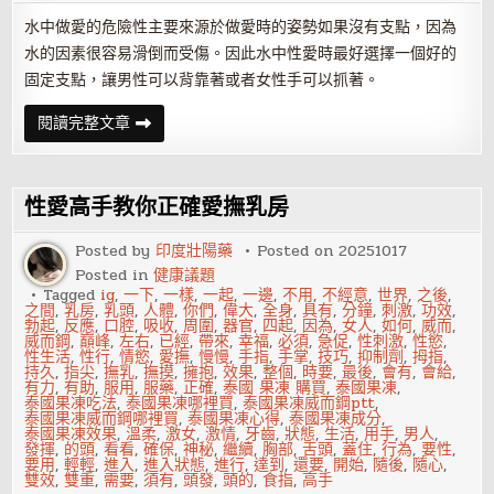
水中做愛的危險性主要來源於做愛時的姿勢如果沒有支點，因為
水的因素很容易滑倒而受傷。因此水中性愛時最好選擇一個好的
固定支點，讓男性可以背靠著或者女性手可以抓著。
戲
閱讀完整文章
水
鴛
鴦，
激
發
性愛高手教你正確愛撫乳房
愛
侶
性
Posted by
印度壯陽藥
Posted on
20251017
潛
Posted in
健康議題
力
Tagged
ig
,
一下
,
一樣
,
一起
,
一邊
,
不用
,
不經意
,
世界
,
之後
,
之間
,
乳房
,
乳頭
,
人體
,
你們
,
偉大
,
全身
,
具有
,
分鐘
,
刺激
,
功效
,
勃起
,
反應
,
口腔
,
吸收
,
周圍
,
器官
,
四起
,
因為
,
女人
,
如何
,
威而
,
威而鋼
,
巔峰
,
左右
,
已經
,
帶來
,
幸福
,
必須
,
急促
,
性刺激
,
性慾
,
性生活
,
性行
,
情慾
,
愛撫
,
慢慢
,
手指
,
手掌
,
技巧
,
抑制劑
,
拇指
,
持久
,
指尖
,
撫乳
,
撫摸
,
擁抱
,
效果
,
整個
,
時要
,
最後
,
會有
,
會給
,
有力
,
有助
,
服用
,
服藥
,
正確
,
泰國 果凍 購買
,
泰國果凍
,
泰國果凍吃法
,
泰國果凍哪裡買
,
泰國果凍威而鋼ptt
,
泰國果凍威而鋼哪裡買
,
泰國果凍心得
,
泰國果凍成分
,
泰國果凍效果
,
溫柔
,
激女
,
激情
,
牙齒
,
狀態
,
生活
,
用手
,
男人
,
發揮
,
的頭
,
看看
,
確保
,
神秘
,
繼續
,
胸部
,
舌頭
,
蓋住
,
行為
,
要性
,
要用
,
輕輕
,
進入
,
進入狀態
,
進行
,
達到
,
還要
,
開始
,
隨後
,
隨心
,
雙效
,
雙重
,
需要
,
須有
,
頭發
,
頭的
,
食指
,
高手