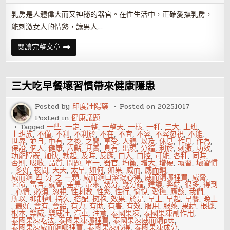
乳房是人體偉大而又神秘的器官。在性生活中，正確愛撫乳房，
能刺激女人的情慾，讓男人…
性
閱讀完整文章
愛
高
手
教
你
三大吃早餐壞習慣帶來健康隱患
正
確
愛
Posted by
印度壯陽藥
Posted on
20251017
撫
Posted in
健康議題
乳
房
Tagged
一些
,
一定
,
一整
,
一整天
,
一樣
,
一種
,
三大
,
上班
,
上班族
,
不僅
,
不利
,
不利於
,
不在
,
不宜
,
不容
,
不容忽視
,
不能
,
世界
,
並且
,
中有
,
之後
,
之間
,
享受
,
人體
,
以及
,
休息
,
作息
,
作為
,
保證
,
個人
,
健康
,
六點
,
其實
,
具有
,
出現
,
分鐘
,
利於
,
刺激
,
功效
,
功能障礙
,
加快
,
勃起
,
及時
,
反應
,
口入
,
口腔
,
可能
,
各種
,
同時
,
否則
,
吸收
,
品質
,
問題
,
單一
,
器官
,
均衡
,
增大
,
增硬
,
壞習
,
壞習慣
,
多好
,
夜間
,
天天
,
太早
,
如何
,
如果
,
威而
,
威而鋼
,
威而鋼 四 分 之 一顆
,
威而鋼口溶錠心得
,
威而鋼哪裡買
,
威脅
,
它命
,
富含
,
就會
,
差異
,
帶來
,
幾分
,
幾分鐘
,
建議
,
弊端
,
很多
,
得到
,
心情
,
必須
,
忽視
,
性刺激
,
性慾
,
性行
,
愉悅
,
愛撫
,
應該
,
我們
,
所以
,
抑制劑
,
持久
,
搭配
,
擁抱
,
效果
,
於是
,
早上
,
早起
,
早餐
,
晚上
,
最好
,
會有
,
會給
,
有力
,
有助
,
有害
,
有效
,
服用
,
服藥
,
果蔬
,
根據
,
根本
,
樂威
,
樂威壯
,
汽車
,
注意
,
泰國果凍
,
泰國果凍副作用
,
泰國果凍吃法
,
泰國果凍哪裡買
,
泰國果凍威而鋼ptt
,
泰國果凍威而鋼哪裡買
,
泰國果凍心得
,
泰國果凍成分
,