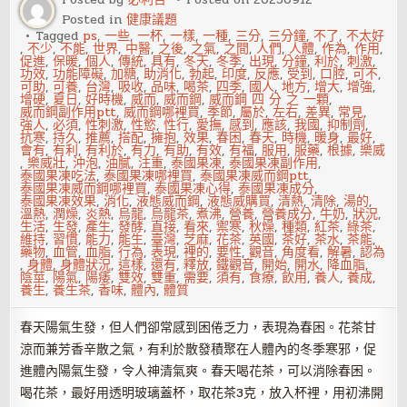
來
Posted in
健康議題
健
康
Tagged
ps
,
一些
,
一杯
,
一樣
,
一種
,
三分
,
三分鐘
,
不了
,
不太好
隱
,
不少
,
不能
,
世界
,
中醫
,
之後
,
之氣
,
之間
,
人們
,
人體
,
作為
,
作用
,
患
促進
,
保暖
,
個人
,
傳統
,
具有
,
冬天
,
冬季
,
出現
,
分鐘
,
利於
,
刺激
,
功效
,
功能障礙
,
加糖
,
助消化
,
勃起
,
印度
,
反應
,
受到
,
口腔
,
可不
,
可助
,
可養
,
台灣
,
吸收
,
品味
,
喝茶
,
四季
,
國人
,
地方
,
增大
,
增強
,
增硬
,
夏日
,
好時機
,
威而
,
威而鋼
,
威而鋼 四 分 之 一顆
,
威而鋼副作用ptt
,
威而鋼哪裡買
,
季節
,
屬於
,
左右
,
差異
,
常見
,
強人
,
必須
,
性刺激
,
性慾
,
性行
,
愛撫
,
感到
,
應該
,
我國
,
抑制劑
,
抗寒
,
持久
,
推薦
,
搭配
,
擁抱
,
效果
,
春困
,
春天
,
時機
,
暖身
,
最好
,
會有
,
有利
,
有利於
,
有力
,
有助
,
有效
,
有福
,
服用
,
服藥
,
根據
,
樂威
,
樂威壯
,
沖泡
,
油膩
,
注重
,
泰國果凍
,
泰國果凍副作用
,
泰國果凍吃法
,
泰國果凍哪裡買
,
泰國果凍威而鋼ptt
,
泰國果凍威而鋼哪裡買
,
泰國果凍心得
,
泰國果凍成分
,
泰國果凍效果
,
消化
,
液態威而鋼
,
液態威購買
,
清熱
,
清除
,
湯的
,
溫熱
,
潤燥
,
炎熱
,
烏龍
,
烏龍茶
,
煮沸
,
營養
,
營養成分
,
牛奶
,
狀況
,
生活
,
生發
,
產生
,
發酵
,
直接
,
看來
,
禦寒
,
秋燥
,
種類
,
紅茶
,
綠茶
,
維持
,
習慣
,
能力
,
能生
,
臺灣
,
芝麻
,
花茶
,
英國
,
茶好
,
茶水
,
茶能
,
藥物
,
血管
,
血脂
,
行為
,
表現
,
裡的
,
要性
,
觀音
,
角度看
,
解暑
,
認為
,
身體
,
身體狀況
,
這樣
,
還有
,
釋放
,
鐵觀音
,
開始
,
開水
,
降血脂
,
陰莖
,
陽氣
,
陽痿
,
雙效
,
雙重
,
需要
,
須有
,
食療
,
飲用
,
養人
,
養成
,
養生
,
養生茶
,
香味
,
體內
,
體質
春天陽氣生發，但人們卻常感到困倦乏力，表現為春困。花茶甘
涼而兼芳香辛散之氣，有利於散發積聚在人體內的冬季寒邪，促
進體內陽氣生發，令人神清氣爽。春天喝花茶，可以消除春困。
喝花茶，最好用透明玻璃蓋杯，取花茶3克，放入杯裡，用初沸開