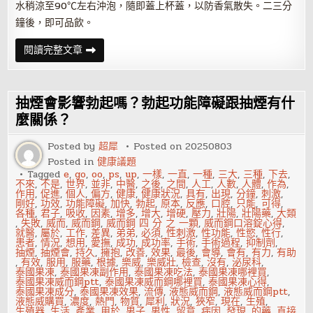
水稍涼至90℃左右沖泡，隨即蓋上杯蓋，以防香氣散失。二三分
鐘後，即可品飲。
冬
閱讀完整文章
季
喝
什
麼
茶
抽煙會影響勃起嗎？勃起功能障礙跟抽煙有什
好？
四
麼關係？
季
養
Posted by
超犀
Posted on
20250803
生
茶
Posted in
健康議題
推
Tagged
e
,
go
,
oo
,
ps
,
up
,
一樣
,
一直
,
一種
,
三大
,
三種
,
下去
,
薦
不來
,
不是
,
世界
,
並非
,
中醫
,
之後
,
之間
,
人工
,
人數
,
人體
,
作為
,
作用
,
促進
,
個人
,
偏方
,
健康
,
健康狀況
,
具有
,
出現
,
分鐘
,
刺激
,
剛好
,
功效
,
功能障礙
,
加快
,
勃起
,
原本
,
反應
,
口腔
,
只能
,
可得
,
各種
,
君子
,
吸收
,
因素
,
增多
,
增大
,
增硬
,
壓力
,
壯陽
,
壯陽藥
,
大類
,
失敗
,
威而
,
威而鋼
,
威而鋼 四 分 之 一顆
,
威而鋼口溶錠心得
,
就醫
,
屬於
,
工作
,
差異
,
弟弟
,
必須
,
性刺激
,
性功能
,
性慾
,
性行
,
患者
,
情況
,
想用
,
愛撫
,
成功
,
成功率
,
手術
,
手術過程
,
抑制劑
,
抽煙
,
抽煙會
,
持久
,
擁抱
,
改善
,
效果
,
最後
,
會導
,
會有
,
有力
,
有助
,
有效
,
服用
,
服藥
,
根據
,
樂威
,
樂威壯
,
檢查
,
沒有
,
泌尿科
,
泰國果凍
,
泰國果凍副作用
,
泰國果凍吃法
,
泰國果凍哪裡買
,
泰國果凍威而鋼ptt
,
泰國果凍威而鋼哪裡買
,
泰國果凍心得
,
泰國果凍成分
,
泰國果凍效果
,
流傳
,
液態威而鋼
,
液態威而鋼ptt
,
液態威購買
,
濃度
,
熱門
,
物質
,
犀利
,
狀況
,
狹窄
,
現在
,
生殖
,
生殖器
,
生活
,
產業
,
用於
,
男子
,
男性
,
留意
,
病因
,
發現
,
的藥
,
直接