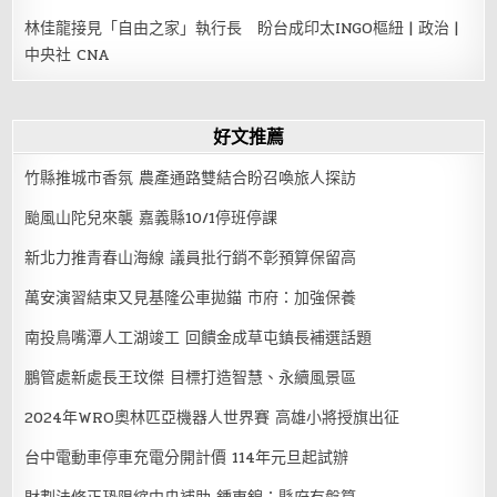
林佳龍接見「自由之家」執行長 盼台成印太INGO樞紐 | 政治 |
中央社 CNA
好文推薦
竹縣推城市香氛 農產通路雙結合盼召喚旅人探訪
颱風山陀兒來襲 嘉義縣10/1停班停課
新北力推青春山海線 議員批行銷不彰預算保留高
萬安演習結束又見基隆公車拋錨 市府：加強保養
南投鳥嘴潭人工湖竣工 回饋金成草屯鎮長補選話題
鵬管處新處長王玟傑 目標打造智慧、永續風景區
2024年WRO奧林匹亞機器人世界賽 高雄小將授旗出征
台中電動車停車充電分開計價 114年元旦起試辦