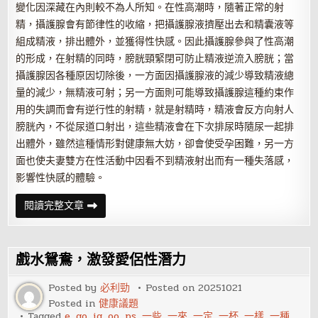
變化因深藏在內則較不為人所知。在性高潮時，隨著正常的射
精，攝護腺會有節律性的收縮，把攝護腺液擠壓出去和精囊液等
組成精液，排出體外，並獲得性快感。因此攝護腺參與了性高潮
的形成，在射精的同時，膀胱頸緊閉可防止精液逆流入膀胱；當
攝護腺因各種原因切除後，一方面因攝護腺液的減少導致精液總
量的減少，無精液可射；另一方面則可能導致攝護腺這種約束作
用的失調而會有逆行性的射精，就是射精時，精液會反方向射人
膀胱內，不從尿道口射出，這些精液會在下次排尿時隨尿一起排
出體外，雖然這種情形對健康無大妨，卻會使受孕困難，另一方
面也使夫妻雙方在性活動中因看不到精液射出而有一種失落感，
影響性快感的體驗。
攝
閱讀完整文章
護
腺
和
性
之
戲水鴛鴦，激發愛侶性潛力
間
有
什
Posted by
必利勁
Posted on
20251021
麼
Posted in
健康議題
聯
系?
Tagged
e
,
go
,
ig
,
oo
,
ps
,
一些
,
一來
,
一定
,
一杯
,
一樣
,
一種
,