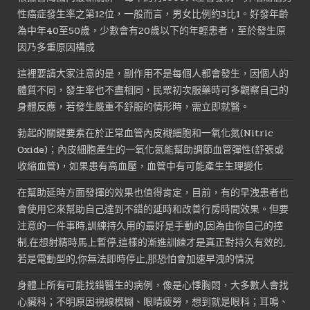
性癌症發生率之第12位，一般而言，男女比例約3比1。好發年齡
為中年40至50歲，少數會有20歲以下的年輕患者，至於發生原
因乃多重原因構成
這裡要請大家注意的是，副作用不是每個人都會發生，因個人的
體質不同，發生率也不盡相同，民眾初次服藥時可多觀察自己的
身體反應，若發生嚴重不舒服的情形時，需立即就醫。
勃起的關鍵要素在於正常血管內皮襯細胞和一氧化氮(Nitric
Oxide)；內皮細胞產生的一氧化氮能幫助調節血管彈性(舒張或
收縮血管)，如果患有高血壓，血管中有可能產生生理變化
在幫助延時方面發揮的效果也值得肯定，目前，有的早洩患者也
會使用它來幫助自己達到不錯的延時和改善行房時間效果。但要
注意的一件事時,訓練持久用的最好是手動的,因為由你自己的控
制,在想射精時馬上暫停,這樣的漸進訓練才是真正對持久有效的,
若是電動型的,你無法即時停止,那恐怕會加速早洩的情況
身體上所有可能找錯醫生的病例，像是心悸胸悶，大多數人會找
心臟科；不明原因視線模糊、眼睛疲勞，想到就是眼科；耳鳴、