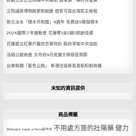
財劃法修正恐限縮中央補助 鍾東錦：縣府有盤算
立院議政博物館更新蛻變 遊客可探台灣民主進程
新北淡水「積木共和國」9週年 免費送9萬個積木
2024國際少年運動會 花蓮奪1金2銀2銅創佳績
花蓮震災紅單戶馥邑京華待拆 縣府爭取中央協助
活絡公館商圈 北市府9月底擴大舉辦音樂節
台東新闢「藍色公路」 新港往返綠島首航盼創商機
未知的資訊提供
商品標籤
不用處方簽的壯陽藥
健力
Stenagra
super p force副作用