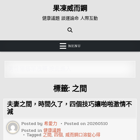
Skip
果凍威而鋼
to
content
健康議題 談運論命 人際互動
MENU
男性陽痿早洩藥:按此進入
標籤:
之間
夫妻之間，時間久了，四個技巧讓啪啪激情不
減
Posted by
希愛力
Posted on
20260510
Posted in
健康議題
Tagged
之間
,
四個
,
威而鋼口溶錠心得