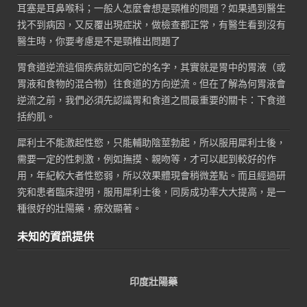
耳塞是耳鼻喉科；一般人怎麼會想是頸椎的問題？如果遇到醫生
找不到病因，又反覆出現症狀，做檢查都正常，有醫生看到沒有
醫生時，你要考慮是不是頸椎出問題了
胃食道逆流這個疾病就如同它的名字，其實就是胃中的胃液（或
胃液和食物的混合物）往食道的方向逆流。但在了解為何胃液會
逆流之前，我們必須先認識胃和食道之間最重要的關卡：下食道
括約肌。
犀利士不能激起性慾，只能輔助陰莖勃起，所以服用犀利士後，
需要一定的性刺激，例如撫摸、親吻等，才可以起到較好的作
用，年紀較大者性慾弱，所以效果體現會稍微差點。而且經過研
究和患者臨床證明，服用犀利士後，同房成功率大大提高，是一
種很好的壯陽藥，療效顯著。
未知的資訊提供
印度壯陽藥