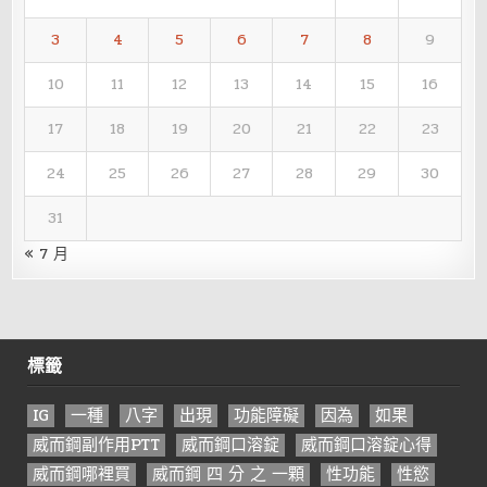
3
4
5
6
7
8
9
10
11
12
13
14
15
16
17
18
19
20
21
22
23
24
25
26
27
28
29
30
31
« 7 月
標籤
IG
一種
八字
出現
功能障礙
因為
如果
威而鋼副作用PTT
威而鋼口溶錠
威而鋼口溶錠心得
威而鋼哪裡買
威而鋼 四 分 之 一顆
性功能
性慾