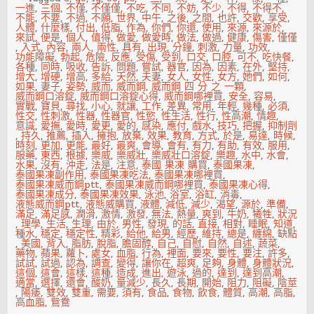
一進
,
三個
,
不僅
,
不僅僅
,
不吃
,
不同
,
不妨
,
不少
,
不得
,
不得不
,
不能
,
不要
,
不過
,
不願
,
世界
,
中午
,
之後
,
之間
,
也許
,
交歡
,
享受
,
人體
,
什麼樣
,
付出
,
低脂
,
作為
,
你們
,
你還
,
使用
,
來源
,
來源於
,
來試
,
便是
,
個人
,
值得
,
做愛
,
做愛時
,
做法
,
做過
,
健康
,
傷害
,
僅僅
,
入式
,
內容
,
兩人
,
兩性
,
具有
,
出現
,
分鐘
,
刺激
,
力量
,
功效
,
功能障礙
,
勃起
,
危險
,
反應
,
受傷
,
受到
,
口交
,
口腔
,
可不
,
吃快餐
,
各種
,
同時
,
吸收
,
告訴
,
問題
,
嘗試
,
器官
,
因為
,
因素
,
在外
,
堅持
,
增大
,
增硬
,
增高
,
多給
,
天然
,
夫妻
,
女人
,
女性
,
女方
,
她們
,
如何
,
如果
,
妻子
,
姿勢
,
威而
,
威而鋼
,
威而鋼 四 分 之 一顆
,
威而鋼口溶錠
,
威而鋼口溶錠心得
,
威而鋼哪裡買
,
安全
,
容易
,
實戰
,
寶貝
,
尋找
,
小心
,
就讓
,
工作
,
差異
,
常用
,
年輕
,
幾種
,
必須
,
性交
,
性刺激
,
性器
,
性器官
,
性慾
,
性生活
,
性行
,
性高潮
,
情趣
,
意識
,
愛撫
,
愛時
,
愛更
,
愛的
,
感染
,
應付
,
戲水
,
技巧
,
把握
,
抑制劑
,
持久
,
推薦
,
插入
,
擁抱
,
放棄
,
效果
,
教育
,
方式
,
於是
,
易達
,
時候
,
時刻
,
更加
,
更能
,
最好
,
最爽
,
會導
,
會有
,
有力
,
有助
,
有效
,
服用
,
服藥
,
東西
,
根據
,
樂威
,
樂威壯
,
樂威壯口溶錠
,
樂趣
,
水中
,
水會
,
水果
,
沒有
,
沖走
,
法是
,
注意
,
泰國 果凍 購買
,
泰國果凍
,
泰國果凍副作用
,
泰國果凍吃法
,
泰國果凍哪裡買
,
泰國果凍威而鋼ptt
,
泰國果凍威而鋼哪裡買
,
泰國果凍心得
,
泰國果凍成分
,
泰國果凍效果
,
泳池
,
浴室
,
浴缸
,
消毒
,
液態威而鋼ptt
,
液態威購買
,
液體
,
減低
,
減少
,
渴望
,
源於
,
準備
,
滿足
,
滿足感
,
潤滑
,
激情
,
激發
,
無法
,
熱量
,
爽到
,
牛奶
,
犧牲
,
狀況
,
理學
,
生活
,
生理
,
由於
,
男性
,
發現
,
的話
,
直接
,
相對
,
睡眠
,
知道
,
種水
,
穩定
,
穩定性
,
精彩
,
給他
,
給男
,
經歷
,
維持
,
總是
,
纏綿
,
缺點
,
美國
,
背入
,
脂肪
,
脫脂
,
膽固醇
,
自己
,
自慰
,
自然
,
自述
,
蔬菜
,
藥物
,
蘋果
,
蘿卜
,
處女
,
血脂
,
行為
,
裡面
,
要來
,
要性
,
要注
,
許多
,
試試
,
試過
,
認為
,
調查
,
變得
,
讓你在
,
超爽
,
足夠
,
身體
,
身體狀況
,
這個
,
這會
,
這樣
,
這種
,
造成
,
進出
,
遊泳
,
過的
,
達到
,
達到高潮
,
適當
,
選擇
,
還會
,
酸奶
,
量減少
,
長久
,
長期
,
開始
,
阻力
,
阻礙
,
陰莖
,
陽痿
,
雙效
,
雙重
,
需要
,
須有
,
食品
,
食物
,
飲食
,
體質
,
高潮
,
高脂
,
高血脂
,
鴛鴦