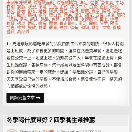
泰國果凍效果
,
液態威而鋼
,
液態威購買
,
滿足
,
營養
,
營養素
,
牛奶
,
特別
,
狀態
,
狀況
,
環境
,
生活
,
由於
,
病從口入
,
白質
,
直接
,
睡眠
,
禁忌
,
節奏
,
節省
,
給我
,
經過
,
維它
,
維持
,
習慣
,
胃腸
,
腸胃
,
腸道
,
自己
,
致病
,
藥物
,
處於
,
蛋白質
,
行為
,
衛生
,
補充
,
要性
,
規律
,
觸犯
,
認為
,
講究
,
起床
,
路邊
,
身體
,
身體健康
,
身體狀況
,
車上
,
這兩
,
這樣
,
過於
,
適量
,
選擇
,
還會
,
邊走邊吃
,
重要
,
開始
,
陰莖
,
陽痿
,
隱患
,
雖然
,
雙效
,
雙重
,
雞蛋
,
需要
,
須有
,
須知
,
食慾
,
食物
,
養成
,
體質
,
高品質
1、周邊環境影響吃早餐的品質由於生活節奏的加快，很多人特別
是上班族，為了節省更多的時間，選擇在路邊買早餐，邊走邊吃
或在公交車上、地鐵上吃。須知病從口入，早餐在路邊上買，衛
生也難保證，各種灰塵、汽車尾氣以及塑料袋中有害成分，都會
對你的健康帶來一定的威脅。建議：早起幾分鐘，自己做早餐，
天天享受自己做的早餐，不僅增加食慾，還會使你在這一整天的
心情都處於愉悅的狀態。
三
閱讀完整文章
大
吃
早
餐
壞
冬季喝什麼茶好？四季養生茶推薦
習
慣
帶
Posted by
必利吉
Posted on
20250912