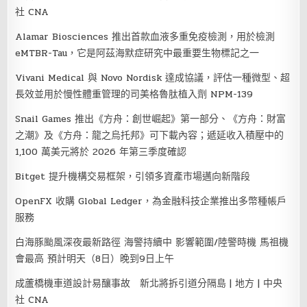
社 CNA
Alamar Biosciences 推出首款血液多重免疫檢測，用於檢測
eMTBR-Tau，它是阿茲海默症研究中最重要生物標記之一
Vivani Medical 與 Novo Nordisk 達成協議，評估一種微型、超
長效並用於慢性體重管理的司美格魯肽植入劑 NPM-139
Snail Games 推出《方舟：創世崛起》第一部分、《方舟：財富
之潮》及《方舟：龍之烏托邦》可下載內容；遞延收入積壓中的
1,100 萬美元將於 2026 年第三季度確認
Bitget 提升機構交易框架，引領多資產市場邁向新階段
OpenFX 收購 Global Ledger，為金融科技企業推出多幣種帳戶
服務
白海豚颱風深夜最新路徑 海警持續中 影響範圍/陸警時機 馬祖機
會最高 預計明天（8日）晚到9日上午
成蘆橋機車道設計易釀事故 新北將拆引道分隔島 | 地方 | 中央
社 CNA