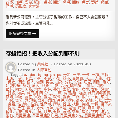
避免
,
那些
,
部屬
,
錄用
,
長期
,
開始
,
開除
,
關於
,
需要
,
頭痛
,
顧問
,
高潮
,
高難度
,
麥肯錫
剛到新公司報到，主管分派了稍難的工作，自己不太會怎麼辦？
先別慌張或沮喪，主管可能…
新
閱讀完整文章
人
勇
敢
求
助
存錢絕招！把收入分配到都不剩
主
管
反
Posted by
樂威壯
Posted on
20220910
而
Posted in
人際互動
感
謝
Tagged
av
,
der
,
ig
,
ng
,
ph
,
ps
,
一定
,
一次
,
一種
,
一項
,
三個
,
你！
上頭
,
下來
,
下去
,
不夠
,
不是
,
不要
,
並不
,
交通費
,
人工
,
人生
,
何要
,
促進
,
保險
,
個人
,
做到
,
再強
,
出路
,
分配
,
分鐘
,
切記
,
剛剛
,
剛好
,
功能障礙
,
努力
,
原因
,
只要
,
可能
,
合適
,
哪些項目
,
哪個
,
問題
,
單純
,
回頭
,
因為
,
地方
,
多好
,
夢想
,
太緊
,
奮的
,
女性
,
女用
,
好幾年
,
好處
,
如果
,
威而鋼 四 分 之 一顆
,
威而鋼口溶錠
,
威而鋼哪裡買
,
存錢
,
容易
,
實在
,
實現
,
就是
,
就會
,
就要
,
工作
,
帳戶
,
平衡
,
年資
,
年過
,
幾分
,
幾分鐘
,
幾年
,
強調
,
往往
,
很多
,
從不
,
心情
,
心態
,
念頭
,
急著
,
性功能
,
性慾
,
性高潮
,
所以
,
找出
,
找到
,
持續
,
掌握
,
接下來
,
提高
,
放在
,
數字
,
方式
,
方法
,
是不是
,
是從
,
時候
,
時會
,
最好
,
最後
,
最需
,
會受
,
月底
,
月生
,
有個
,
有效
,
機率
,
檢查
,
次數
,
決定
,
沒有
,
泰國果凍
,
泰國果凍副作用
,
泰國果凍吃法
,
泰國果凍哪裡買
,