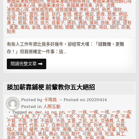
泰國果凍威而鋼ptt
,
泰國果凍威而鋼哪裡買
,
泰國果凍威而鋼心得
,
泰國果凍心得
,
泰國果凍成分
,
泰國果凍效果
,
消失
,
消費
,
液態威心得
,
液態威而鋼
,
液態威購買
,
準則
,
為何
,
熟悉
,
理財
,
生活
,
男性
,
當你
,
痛苦
,
目的
,
省錢
,
確定
,
確認
,
節食
,
簡單
,
絕招
,
經常
,
經驗
,
緊張
,
練習
,
考驗
,
自己
,
興奮
,
花錢
,
要少
,
解決
,
設定
,
身上
,
輕易
,
辦法
,
這方
,
這輩子
,
遇到
,
遇過
,
運用
,
過後
,
還是
,
還有
,
重要
,
重點
,
金錢
,
金額
,
開始
,
關鍵
,
隨時
,
需要
,
項目
,
頭的
,
高潮
,
點來
有些人工作年資比我多好幾年，卻經常大嘆：「錢難賺，更難
存！」但我很確定一件事：這…
存
閱讀完整文章
錢
絕
招！
把
收
談加薪靠鋪梗 前輩教你五大絕招
入
分
配
Posted by
卡瑪格
Posted on
20220414
到
Posted in
人際互動
都
不
Tagged
av
,
der
,
ig
,
ng
,
ph
,
一定
,
一族
,
一條
,
一樣
,
一步
,
一般
剩
,
一點
,
上限
,
不了
,
不加
,
不可
,
不吃
,
不容
,
不得
,
不是
,
不會
,
不滿
,
不管
,
不能
,
不要
,
不論是
,
不過
,
主管
,
之前
,
五大
,
交通費
,
人會
,
人脈
,
他們
,
代表
,
以下
,
任勞任怨
,
企業
,
你家
,
你老
,
來說
,
促進
,
個人
,
做到
,
優秀
,
內容
,
兩年
,
兩種
,
公司
,
再說
,
別人
,
前輩
,
功勞
,
功能障礙
,
加薪
,
勇氣
,
務必
,
原因
,
取代
,
可能
,
台灣
,
吃油
,
員工
,
喜歡
,
在家
,
多少
,
大家
,
大忌
,
失業
,
女性
,
女用
,
如果
,