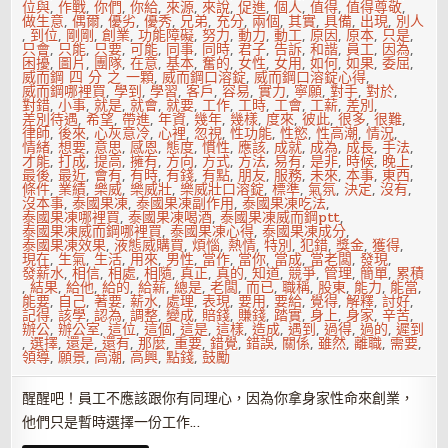
位與
,
作戰
,
你們
,
你給
,
來源
,
來說
,
促進
,
個人
,
值得
,
值得尊敬
,
做生意
,
偶爾
,
優劣
,
優秀
,
兄弟
,
充分
,
兩個
,
其實
,
具備
,
出現
,
別人
,
到位
,
剛剛
,
創業
,
功能障礙
,
努力
,
動力
,
動工
,
原因
,
原本
,
只是
,
只會
,
只能
,
只要
,
可能
,
同事
,
同時
,
君子
,
告訴
,
和諧
,
員工
,
因為
,
困擾
,
圖片
,
團隊
,
在意
,
基本
,
奮的
,
女性
,
女用
,
如何
,
如果
,
委屈
,
威而鋼 四 分 之 一顆
,
威而鋼口溶錠
,
威而鋼口溶錠心得
,
威而鋼哪裡買
,
學到
,
學習
,
客戶
,
容易
,
實力
,
寧願
,
對手
,
對於
,
對錯
,
小事
,
就是
,
就會
,
就要
,
工作
,
工時
,
工會
,
工薪
,
差別
,
差別待遇
,
希望
,
帶進
,
年資
,
幾年
,
幾樣
,
度來
,
彼此
,
很多
,
很難
,
律師
,
後來
,
心灰意冷
,
心裡
,
忽視
,
性功能
,
性慾
,
性高潮
,
情況
,
情緒
,
想要
,
意思
,
感恩
,
態度
,
慣性
,
應該
,
成就
,
成為
,
成長
,
手法
,
才能
,
打成
,
提高
,
擁有
,
方向
,
方式
,
方法
,
易有
,
是非
,
時候
,
晚上
,
最後
,
最近
,
會有
,
有時
,
有錢
,
有點
,
朋友
,
服務
,
未來
,
本事
,
東西
,
條件
,
業績
,
樂威
,
樂威壯
,
樂威壯口溶錠
,
標準
,
氣氛
,
決定
,
沒有
,
沒本事
,
泰國果凍
,
泰國果凍副作用
,
泰國果凍吃法
,
泰國果凍哪裡買
,
泰國果凍喝酒
,
泰國果凍威而鋼ptt
,
泰國果凍威而鋼哪裡買
,
泰國果凍心得
,
泰國果凍成分
,
泰國果凍效果
,
液態威購買
,
煩惱
,
熱情
,
特別
,
犯錯
,
獎金
,
獲得
,
現在
,
生氣
,
生活
,
用來
,
男性
,
當作
,
當你
,
當成
,
當老闆
,
發現
,
發薪水
,
相信
,
相處
,
相隨
,
真正
,
真的
,
知道
,
競爭
,
管理
,
簡單
,
累積
,
結果
,
給他
,
給的
,
給薪
,
總是
,
老闆
,
而已
,
職稱
,
股東
,
能力
,
能當
,
能要
,
自己
,
著要
,
薪水
,
處理
,
表現
,
要用
,
要給
,
覺得
,
解釋
,
討好
,
記得
,
該學
,
認為
,
調整
,
變成
,
賠錢
,
賺錢
,
踏實
,
身上
,
身家
,
辛苦
,
辦公
,
辦公室
,
這位
,
這個
,
這是
,
這樣
,
造成
,
遇到
,
過得
,
過的
,
遲到
,
選擇
,
還是
,
還有
,
那麼
,
重要
,
錯覺
,
錯誤
,
關係
,
雖然
,
離職
,
需要
,
領導
,
願景
,
高潮
,
高興
,
點錢
,
鼓勵
醒醒吧！員工不應該跟你有同理心，因為你拿身家性命來創業，
他們只是暫時選擇一份工作…