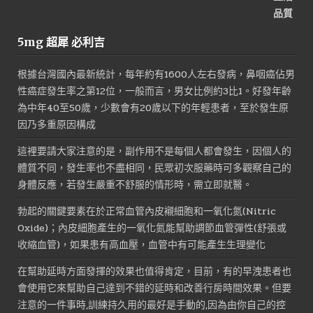
5mg 超犀 必利吉
根據台灣國內最新統計，每年約有1600人左右發病，鼻咽癌佔男
性癌症發生率之第12位，一般而言，男女比例約3比1。好發年齡
為中年40至50歲，少數會有20歲以下的年輕患者，至於發生原
因乃多重原因構成
這裡要請大家注意的是，副作用不是每個人都會發生，因個人的
體質不同，發生率也不盡相同，民眾初次服藥時可多觀察自己的
身體反應，若發生嚴重不舒服的情形時，需立即就醫。
勃起的關鍵要素在於正常血管內皮襯細胞和一氧化氮(Nitric
Oxide)；內皮細胞產生的一氧化氮能幫助調節血管彈性(舒張或
收縮血管)，如果患有高血壓，血管中有可能產生生理變化
在幫助延時方面發揮的效果也值得肯定，目前，有的早洩患者也
會使用它來幫助自己達到不錯的延時和改善行房時間效果。但要
注意的一件事時,訓練持久用的最好是手動的,因為由你自己的控