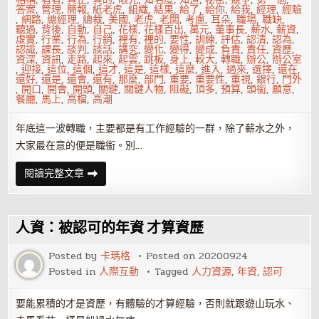
答案
,
管理
,
簡報
,
紙老虎
,
組織
,
結果
,
給了
,
給你
,
給我
,
經理
,
經驗
,
網路
,
總經理
,
總裁
,
美國
,
老虎
,
老闆
,
考慮
,
耳朵
,
職場
,
職缺
,
聽過
,
背後
,
自動
,
自己
,
花樣
,
花樣百出
,
萬元
,
董事長
,
薪水
,
薪資
,
虛實
,
行業
,
行為
,
行銷
,
裡有
,
裡的
,
要性
,
訓練
,
評估
,
認清
,
認為
,
認識
,
課長
,
談判
,
談話
,
講究
,
變化
,
變得
,
變成
,
負責
,
責任
,
資歷
,
資深
,
資訊
,
走路
,
起來
,
起雲
,
跳板
,
身上
,
較大
,
轉職
,
辦公
,
辦公室
,
迎接
,
這位
,
這個
,
這才
,
這是
,
這樣
,
這麼
,
進入
,
過來
,
選擇
,
還在
,
還好
,
還是
,
還會
,
還有
,
那麼
,
部門
,
重要
,
重要性
,
重視
,
銀行
,
門外
,
開口
,
開會
,
開頭
,
關鍵
,
關鍵人物
,
阻礙
,
頂多
,
預算
,
頭銜
,
願意
,
餐廳
,
馬上
,
高檔
,
高潮
年底這一波轉職，主要都是有工作經驗的一群，除了薪水之外，
大家最在意的便是職銜。別…
揭
閱讀完整文章
開
頭
銜
秘
密！
人資：被認可的年資 才算資歷
課
長
可
Posted by
卡瑪格
Posted on
20200924
能
Posted in
人際互動
Tagged
人力資源
,
年資
,
認可
比
副
總
有
要能累積的才是資歷，有體驗的才算經驗，否則就跟遊山玩水、
權