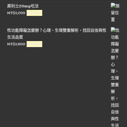
始
前
犀利士20mg吃法
價
價
原
目
NT$
1,200
NT$
500
格：
格：
始
前
NT$1,800。
NT$900。
價
價
性功能障礙怎麼辦？心理、生理雙重解析，找回自信與性
格：
格：
生活品質
NT$1,200。
NT$500。
原
目
NT$
1,800
NT$
800
始
前
價
價
格：
格：
NT$1,800。
NT$800。