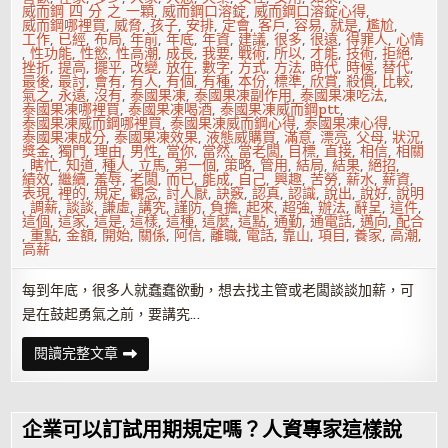
威而鋼 四 分 之 一顆
,
威而鋼口溶錠
,
威而鋼口溶錠心得
,
威而鋼哪裡買
,
威脅
,
孩子
,
安排
,
定會
,
客戶
,
容易
,
就是
,
尷尬
,
工作
,
已經
,
布局
,
年前
,
年底
,
年資
,
建議
,
很多
,
很遠
,
得罪人
,
心情
,
性功能
,
性慾
,
性高潮
,
成長
,
我要
,
戰術
,
所以
,
才能
,
技術
,
拒絕
,
挫折
,
提高
,
擺平
,
改變
,
放在
,
數字
,
方式
,
方法
,
時代
,
時候
,
替代
,
最後
,
最討
,
會有
,
有人
,
有個
,
有種
,
本份
,
標準
,
欣賞
,
殺價
,
比較
,
氣之
,
永遠
,
沒有
,
泰國果凍
,
泰國果凍副作用
,
泰國果凍吃法
,
泰國果凍哪裡買
,
泰國果凍喝酒
,
泰國果凍威而鋼ptt
,
泰國果凍威而鋼哪裡買
,
泰國果凍威而鋼心得
,
泰國果凍心得
,
泰國果凍成分
,
泰國果凍效果
,
液態威購買
,
滿意
,
漂亮
,
父母
,
狀況
,
獎金
,
獨門
,
理由
,
男性
,
當你
,
當然
,
當老闆
,
目標
,
直接
,
相信
,
相關
,
瞎忙
,
知道
,
種人
,
立馬
,
第一個
,
策略
,
管用
,
結局
,
結果
,
絕招
,
績效
,
繼續
,
羞辱
,
老闆
,
而已
,
能成
,
自己
,
興趣
,
苦勞
,
薪水
,
薪資
,
表現
,
裡的
,
規定
,
觀念
,
討人厭
,
訣竅
,
認真
,
認識
,
說出
,
說好
,
說明
,
調薪
,
談談
,
謙虛
,
講究
,
謹防
,
負擔
,
起來
,
超強
,
辦法
,
辭呈
,
這件
,
這個
,
這家
,
這是
,
這樣
,
這種
,
這麼
,
這點
,
通勤
,
通電話
,
邁向
,
配合
,
重點
,
金額
,
開始
,
關係
,
阿信
,
離職
,
電話
,
靠山
,
項目
,
養家
,
高潮
,
高薪
每到年底，很多人就蠢蠢欲動，想去找主管或老闆談談加薪，可
是在鼓起勇氣之前，要講究…
談
閱讀完整文章
加
薪
靠
鋪
梗
企業可以訂試用期規定嗎？人資專家這樣說
前