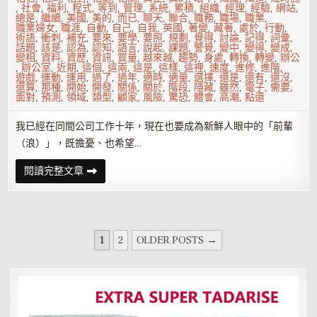
,
社會
,
福利
,
程式
,
等到
,
管理
,
系統
,
累積
,
組織
,
經理
,
經驗
,
網站
,
總是
,
繼續
,
美國
,
美的
,
而已
,
聊天
,
聯合
,
職務
,
職場
,
職業
,
職業婦女
,
職涯
,
自動
,
自己
,
自我
,
英國
,
著變
,
藏著
,
處於
,
行動
,
術語
,
衝刺
,
補充
,
要來
,
要學
,
要照
,
規劃
,
覺得
,
討論
,
記得
,
詞彙
,
話題
,
該是
,
認為
,
認知
,
語言
,
說起
,
課題
,
警覺
,
變中
,
變得
,
變成
,
變相
,
資料
,
資歷
,
資訊
,
質量
,
越來越
,
趨勢
,
身處
,
轉換
,
轉變
,
辦公
,
辦公室
,
近期
,
這個
,
這兩
,
這是
,
這樣
,
這裡
,
速度
,
進修
,
進階
,
遊戲
,
運動
,
運用
,
過了
,
過年
,
適時
,
適量
,
選擇
,
還是
,
還有
,
還沒
,
還算
,
那種
,
開始
,
開發
,
關係
,
關於
,
階段
,
隱藏
,
雖然
,
電子
,
需要
,
面對
,
預測
,
領域
,
類型
,
顧家
,
風險
,
驚恐
,
體會
,
高潮
,
點還
我已經在同間公司工作十年，現在也要成為新鮮人眼中的「前輩
（浪）」，既擔憂、也希望…
又
閱讀完整文章
有
批
新
人
要
來
文
了…
1
2
OLDER POSTS →
要
章
怎
樣
分
才
不
頁
會
死