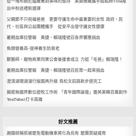
從一塊布朗尼蘊藏著對美味的堅持 美贊臻藏攜手甜點師Tina推
出中秋送禮新選擇
父親節不只祝福爸爸 更要守護生命中最重要的女性 政府、民
代、社區與公益團體攜手 從安平出發守護女性健康
暑期血庫拉警報 黃捷、賴瑞隆號召各界響應捐血
魚類營養高-提神養生防衰老
獸醫師、寵物商業同業公會後援會成立 力挺「毛爸」賴瑞隆！
暑期血庫拉警報 黃捷、賴瑞隆號召民眾一起來捐血
澄清湖環湖漫行版圖再升級 鳥松文前路新步道完工
揭密無國界數位遊牧工作術 「青年國際論壇」邀英美韓百萬創作
YouTuber打卡高雄
好文推薦
謝國樑稱若被罷免電動機車將化為烏有 罷團質疑威脅