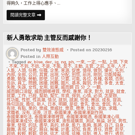
得夠久，工作上得心應手、…
把
閱讀完整文章
工
作
做
好，
比
新人勇敢求助 主管反而感謝你！
入
對
行
Posted by
雙效液態威
Posted on
20230216
更
Posted in
人際互動
重
要
Tagged
av
,
blue
,
der
,
ig
,
ng
,
ph
,
一來
,
一定
,
一點
,
上頭
,
下來
,
不來
,
不到
,
不妨
,
不是
,
不能
,
並不
,
主動
,
主管
,
之前
,
五年
,
人才
,
人能
,
人頭
,
任務
,
任職
,
企業
,
來源
,
促進
,
值得
,
做到
,
優劣
,
先別
,
內部
,
全部
,
公司
,
其實
,
出現
,
分配
,
別慌
,
前兆
,
剛到
,
功能障礙
,
勇敢
,
勉強
,
勞動
,
即使
,
只是
,
只要
,
可能
,
各位
,
各種
,
各類
,
否則
,
告訴
,
員工
,
問題
,
困擾
,
困難
,
圖片
,
基本
,
報到
,
外商
,
多會
,
太會
,
失敗
,
失誤
,
女性
,
女用
,
如果
,
威而鋼 四 分 之 一顆
,
威而鋼口溶錠
,
威而鋼哪裡買
,
學校
,
專業
,
尋求
,
對方
,
就是
,
就會
,
就要
,
工作
,
已經
,
幫助
,
幫忙
,
年資
,
得到
,
心情
,
必須
,
怎麼辦
,
性功能
,
性慾
,
性高潮
,
情況
,
感到
,
感謝
,
慌張
,
應該
,
成長
,
提高
,
換句話說
,
擔任
,
新人
,
日本
,
明顯
,
是從
,
會先
,
會出
,
會因
,
有人
,
有效
,
有點
,
業的
,
樂威
,
樂威壯
,
樂意
,
標準
,
比較
,
求助
,
求職
,
求職者
,
沒有
,
沮喪
,
注意
,
泰國果凍
,
泰國果凍副作用
,
泰國果凍吃法
,
泰國果凍哪裡買
,
泰國果凍喝酒
,
泰國果凍心得
,
泰國果凍成分
,
泰國果凍效果
,
液態威購買
,
測試
,
無論
,
狀況
,
男性
,
畢業
,
發現
,
的話
,
盡早
,
真的
,
終身
,
能力
,
能夠
,
能將
,
自己
,
自身
,
艱難
,
表現
,
規定
,
親自
,
解僱
,
計畫
,
認知
,
負責
,
責任
,
資歷
,
趁早
,
超過
,
較輕
,
輕鬆
,
退休
,
這才
,
這樣
,
這種
,
這點
,
進入
,
進行
,
遇到
,