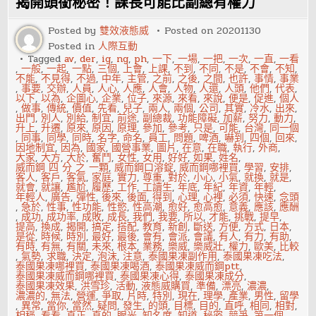
揭開頭銜秘密！課長可能比副總有權力
用
期
規
Posted by
雙效液態威
Posted on
20201130
定
Posted in
人際互動
嗎？
人
Tagged
av
,
der
,
ig
,
ng
,
ph
,
一下
,
一場
,
一把
,
一次
,
一直
,
一看
資
,
一般
,
一起
,
一點
,
三個
,
上會
,
上課
,
不到
,
不同
,
不是
,
不會
,
不知
,
專
不能
,
不見得
,
不過
,
中年
,
主管
,
之前
,
之後
,
之間
,
也許
,
事情
,
事業
家
,
事要
,
交辦
,
人員
,
人心
,
人應
,
人會
,
人物
,
人還
,
人頭
,
他們
,
代表
,
這
以下
,
以為
,
企圖心
,
企業
,
位子
,
來源
,
來看
,
來說
,
便是
,
促進
,
個人
樣
,
做事
,
傳統
,
價值
,
先看
,
兒子
,
兩人
,
兩個
,
公司
,
其實
,
冷水
,
出來
,
說
出門
,
別人
,
別給
,
制宜
,
前途
,
副總裁
,
功能障礙
,
加薪
,
努力
,
動力
,
升上
,
升遷
,
原來
,
原因
,
原理
,
參加
,
參考
,
只是
,
可能
,
台灣
,
同一個
,
同事
,
同學
,
同時
,
名字
,
命名
,
員工
,
問題
,
啤酒
,
嚇到
,
四個
,
回來
,
因地制宜
,
因為
,
國家
,
國營事業
,
圖片
,
在意
,
在職
,
執行
,
外商
,
大家
,
大方
,
大於
,
奮鬥
,
女性
,
女用
,
好好
,
如果
,
姓名
,
威而鋼 四 分 之 一顆
,
威而鋼口溶錠
,
威而鋼哪裡買
,
學習
,
安排
,
客人
,
客戶
,
客氣
,
家庭
,
實力
,
尊重
,
對於
,
小心
,
小氣
,
就換
,
就是
,
就會
,
就讓
,
尷尬
,
履歷
,
工作
,
工讀生
,
年底
,
年紀
,
年資
,
年輕
,
年輕人
,
廣告
,
彈性
,
後來
,
後面
,
得到
,
心理
,
心裡
,
必須
,
快速
,
念頭
,
急於
,
性事
,
性功能
,
性慾
,
性高潮
,
愈好
,
愈高愈
,
意義
,
應該
,
應酬
,
成功
,
成功率
,
成敗
,
成長
,
我們
,
我要
,
所以
,
才能
,
挑戰
,
提早
,
提高
,
換成
,
揭開
,
搞定
,
搭配
,
教育
,
新創
,
斷送
,
方便
,
方式
,
日本
,
是從
,
時候
,
時別
,
最好
,
最後
,
會有
,
會派
,
會議
,
有人
,
有力
,
有助
,
有時
,
有無
,
有關
,
未來
,
根本
,
業務
,
樂威
,
樂威壯
,
權力
,
歐美
,
比較
,
氣勢
,
求職
,
決定
,
泡沫
,
注意
,
泰國果凍副作用
,
泰國果凍吃法
,
泰國果凍哪裡買
,
泰國果凍喝酒
,
泰國果凍威而鋼ptt
,
泰國果凍威而鋼哪裡買
,
泰國果凍心得
,
泰國果凍成分
,
泰國果凍效果
,
洪雪珍
,
活動
,
液態威購買
,
準備
,
漂亮
,
濃濃
,
濃濃的
,
無法
,
營運
,
爭取
,
片時
,
特別
,
現在
,
理學
,
產業
,
男性
,
留學
,
異常
,
當你
,
當然
,
疑問
,
發生
,
的頭
,
目標
,
目的
,
直呼
,
相同
,
相對
,
相稱
,
看看
,
真正
,
真的
,
眼光
,
知名度
,
知道
,
秘密
,
競爭
,
第一個
,