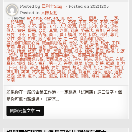
輩
教
Posted by
犀利士5mg
Posted on
20211205
你
Posted in
人際互動
五
大
Tagged
av
,
blue
,
der
,
ed
,
ig
,
ng
,
一份
,
一個月
,
一天
,
一定
,
絕
一段時間
,
一週
,
一點
,
三個
,
下去
,
不僅
,
不可
,
不是
,
不管
,
不給
,
招
不能
,
不過
,
並不
,
事情
,
五年
,
人力資源
,
代價
,
以後
,
企業
,
促進
,
個人
,
做好
,
優點
,
公司
,
其實
,
判斷
,
到底
,
勞基法
,
參加
,
只不過
,
只要
,
可不
,
可能
,
告訴
,
員工
,
員工福利
,
問題
,
因為
,
圖片
,
報到
,
女性
,
如何
,
如果
,
威而鋼 四 分 之 一顆
,
威而鋼口溶錠
,
威而鋼口溶錠心得
,
威而鋼哪裡買
,
專家
,
少數
,
就是
,
尾牙
,
工作
,
市場
,
年資
,
往往
,
得到
,
從事
,
必須
,
性功能
,
性慾
,
性高潮
,
我們
,
所以
,
所謂
,
旅遊
,
是不是
,
是否
,
期間
,
根本
,
條件
,
正職
,
歧視
,
決定
,
沒有
,
泰國果凍副作用
,
泰國果凍吃法
,
泰國果凍哪裡買
,
泰國果凍威而鋼心得
,
泰國果凍成分
,
現在
,
用來
,
男性
,
發展
,
白紙
,
真的
,
知道
,
確定
,
福利
,
第一天
,
答案
,
簡單
,
給你
,
給薪
,
聽說
,
能力
,
自己
,
薪水
,
表現
,
補助
,
要給
,
規則
,
規定
,
覺得
,
訂定
,
評估
,
試用
,
試用期
,
試試
,
試試看
,
說過
,
調薪
,
資遣
,
資遣費
,
這個
,
這家
,
這樣
,
通過
,
違法
,
還不
,
還在
,
還是
,
長期
,
開始
,
關係
,
離開
,
需要
,
面試
,
高潮
如果你在一般的企業工作過，一定聽過「試用期」這三個字。但
是你可能也聽說過，《勞基…
企
閱讀完整文章
業
可
以
訂
試