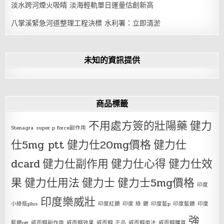
淡水跨河煙火吸睛 淡海輕軌單日運量估創新高
八掌溪緊急河道整理工程決標 水利署：立即清淤
未知的資訊提供
商品標籤
不用處方簽的壯陽藥
健力
Stenagra
super p force副作用
仕5mg ptt
健力仕20mg價格
健力仕
dcard
健力仕副作用
健力仕心得
健力仕效
果
健力仕用法
健力士
健力士5mg價格
印度
印度樂威壯
小綠瓶plus
印度紅鑽
印度 綠 鑽
印度藍p
印度藍鑽
印度
強
藍鑽ptt
威而鋼副作用
威而鋼效果
威而鋼 正品
威而鋼用法
威而鋼購買