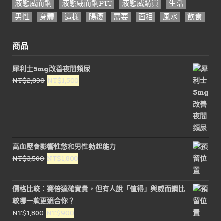
液態威而鋼
液態威而鋼PTT
液態威購買
生活
男性
身體
這樣
陽痿
需要
面相
風水
飲食
商品
犀利士5mg改善夜間頻尿
原
目
NT$
2,800
NT$
1,500
始
前
價
價
格：
格：
NT$2,800。
NT$1,500。
高血壓會影響性慾和男性勃起能力
原
目
NT$
3,500
NT$
1,800
始
前
價
價
價格比較：賽倍達確實貴，但有人說「值得」與威而鋼比
格：
格：
較哪一款更適合你？
NT$3,500。
NT$1,800。
原
目
NT$
1,800
NT$
900