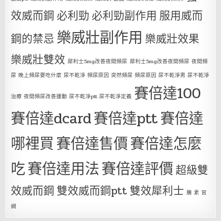
效威而鋼
必利勁
必利勁副作用
服用威而
樂威壯副作用
鋼的禁忌
樂威壯效果
樂威壯雙效
犀利士5mg改善夜間頻尿
犀利士5mg改善夜間頻尿 夜間頻
尿 晚上頻尿要吃什麼 尿不乾淨 頻尿原因 突然頻尿 頻尿原因 尿不乾淨男 尿不乾淨
賽倍達100
治療 夜間頻尿改善運動 尿不乾淨ptt 尿不乾淨定義
賽倍達dcard
賽倍達ptt
賽倍達
哪裡買
賽倍達售價
賽倍達怎麼
吃
賽倍達用法
賽倍達評價
超級雙
效威而鋼
雙效威而鋼ptt
雙效犀利士
騰 素 官
網