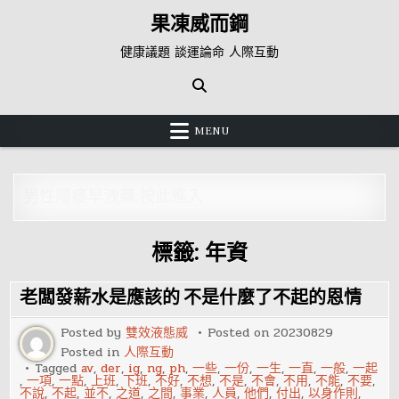
Skip
果凍威而鋼
to
content
健康議題 談運論命 人際互動
MENU
男性陽痿早洩藥:按此進入
標籤:
年資
老闆發薪水是應該的 不是什麼了不起的恩情
Posted by
雙效液態威
Posted on
20230829
Posted in
人際互動
Tagged
av
,
der
,
ig
,
ng
,
ph
,
一些
,
一份
,
一生
,
一直
,
一般
,
一起
,
一項
,
一點
,
上班
,
下班
,
不好
,
不想
,
不是
,
不會
,
不用
,
不能
,
不要
,
不說
,
不起
,
並不
,
之道
,
之間
,
事業
,
人員
,
他們
,
付出
,
以身作則
,