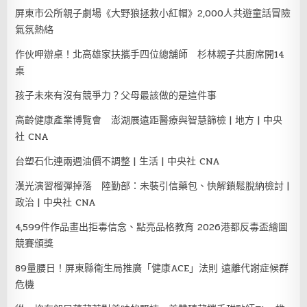
屏東市公所親子劇場《大野狼拯救小紅帽》2,000人共遊童話冒險
氣氛熱絡
作伙呷辦桌！北高雄家扶攜手四位總舖師 杉林親子共廚席開14
桌
孩子未來有沒有競爭力？父母最該做的是這件事
高齡健康產業博覽會 澎湖展遠距醫療與智慧篩檢 | 地方 | 中央
社 CNA
台塑石化連兩週油價不調整 | 生活 | 中央社 CNA
漢光演習榴彈掉落 陸勤部：未裝引信藥包、快解鎖鬆脫納檢討 |
政治 | 中央社 CNA
4,599件作品畫出拒毒信念、點亮品格教育 2026港都反毒盃繪圖
競賽頒獎
89量腰日！屏東縣衛生局推廣「健康ACE」法則 遠離代謝症候群
危機