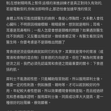
制,在想射精時馬上暫停,這樣的漸進訓練才是真正對持久有效的,
若是電動型的,你無法即時停止,那恐怕會加速早洩的情況
身體上所有可能找錯醫生的病例，像是心悸胸悶，大多數人會找
心臟科；不明原因視線模糊、眼睛疲勞，想到就是眼科；耳鳴、
耳塞是耳鼻喉科；一般人怎麼會想是頸椎的問題？如果遇到醫生
找不到病因，又反覆出現症狀，做檢查都正常，有醫生看到沒有
醫生時，你要考慮是不是頸椎出問題了
胃食道逆流這個疾病就如同它的名字，其實就是胃中的胃液（或
胃液和食物的混合物）往食道的方向逆流。但在了解為何胃液會
逆流之前，我們必須先認識胃和食道之間最重要的關卡：下食道
括約肌。
犀利士不能激起性慾，只能輔助陰莖勃起，所以服用犀利士後，
需要一定的性刺激，例如撫摸、親吻等，才可以起到較好的作
用，年紀較大者性慾弱，所以效果體現會稍微差點。而且經過研
究和患者臨床證明，服用犀利士後，同房成功率大大提高，是一
種很好的壯陽藥，療效顯著。