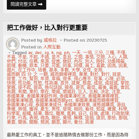
老
閱讀完整文章
闆
發
薪
水
是
把工作做好，比入對行更重要
應
該
的
Posted by
威格拉
Posted on
20230725
不
Posted in
人際互動
是
什
Tagged
av
,
der
,
ig
,
k
,
ng
,
ph
,
一天
,
一項
,
三分
,
三種
,
不僅
,
麼
不喜
,
不是
,
不起
,
不過
,
並不
,
並且
,
之間
,
事情
,
交辦
,
人心
,
人類
,
了
他們
,
付出
,
任務
,
來源
,
促進
,
做好
,
內在
,
別人
,
剛好
,
功能障礙
,
不
助理
,
動機
,
原本
,
只要
,
可能
,
同事
,
同樣
,
員工
,
喜歡
,
因為
,
因素
,
起
圖片
,
在工作中
,
培養
,
基本
,
多數
,
大學
,
女性
,
女用
,
的
威而鋼 四 分 之 一顆
,
威而鋼哪裡買
,
專業
,
對於
,
對行
,
就是
,
恩
就會
,
工作
,
幫到
,
年資
,
幸福
,
很多
,
得心應手
,
從事
,
心理
,
必須
,
情
快樂
,
性功能
,
性慾
,
性高潮
,
意外
,
感覺
,
態度
,
成就
,
成就感
,
掌控
,
掌握
,
提不起
,
提高
,
換句話說
,
擅長
,
是否
,
最佳
,
最後
,
最能
,
會因
,
有趣
,
有關
,
業的
,
樂在
,
樂威
,
樂威壯
,
比入
,
比較
,
決定
,
注意
,
泰國果凍
,
泰國果凍副作用
,
泰國果凍吃法
,
泰國果凍哪裡買
,
泰國果凍喝酒
,
泰國果凍威而鋼ptt
,
泰國果凍威而鋼哪裡買
,
泰國果凍心得
,
泰國果凍成分
,
泰國果凍效果
,
液態威購買
,
源自
,
準確
,
熱情
,
獲得
,
產生
,
男性
,
發現
,
相同
,
看待
,
知識
,
確實
,
科學
,
科學家
,
組織
,
結果
,
職位
,
職業
,
能夠
,
自己
,
自我
,
處理
,
行政助理
,
行業
,
行為
,
表現
,
視為
,
親近
,
覺得
,
解釋
,
這個
,
達到
,
那些
,
那個
,
重要
,
關係
,
關聯
,
預測
,
願意
,
顯示
,
養分
,
高潮
最熱愛工作的員工，並不是追隨熱情去做那份工作，而是因為待