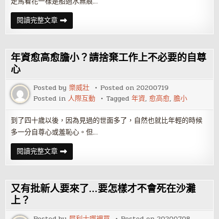
走馬看花一樣是船過水無痕…
力
人
閱讀完整文章
資：
被
認
可
的
年資愈高愈膽小？請捨棄工作上不必要的自尊
年
資
心
才
算
Posted by
樂威壯
Posted on
20200719
資
歷
Posted in
人際互動
Tagged
年資
,
愈高愈
,
膽小
到了四十歲以後，因為見過的世面多了，自然也就比年輕的時候
多一分自尊心或羞恥心。但…
年
閱讀完整文章
資
愈
高
愈
膽
又有批新人要來了…要怎樣才不會死在沙灘
小？
請
上？
捨
棄
Posted by
犀利士哪裡買
Posted on
20200708