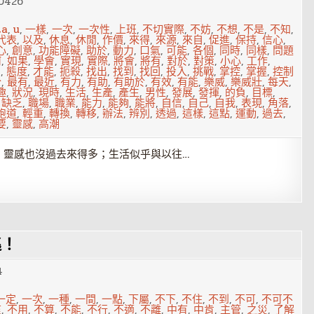
0426
ta
,
u
,
一樣
,
一次
,
一次性
,
上班
,
不切實際
,
不妨
,
不想
,
不是
,
不知
,
代表
,
以及
,
休息
,
休閒
,
作價
,
來得
,
來源
,
來自
,
促進
,
保持
,
信心
,
心
,
創意
,
功能障礙
,
助於
,
動力
,
口氣
,
可能
,
各個
,
同時
,
同樣
,
問題
何
,
如果
,
學會
,
實現
,
實際
,
將會
,
將有
,
對於
,
對策
,
小心
,
工作
,
到
,
態度
,
才能
,
扼殺
,
找出
,
找到
,
找回
,
投入
,
挑戰
,
掌控
,
掌握
,
控制
分
,
最有
,
最近
,
有力
,
有助
,
有助於
,
有效
,
有能
,
樂威
,
樂威壯
,
每天
,
趣
,
狀況
,
現時
,
生活
,
生產
,
產生
,
男性
,
發展
,
發揮
,
的負
,
目標
,
,
缺乏
,
職場
,
職業
,
能力
,
能夠
,
能將
,
自信
,
自己
,
自我
,
表現
,
角落
,
跑道
,
輕重
,
轉換
,
轉移
,
辦法
,
辨別
,
透過
,
這樣
,
這點
,
運動
,
過去
,
要
,
靈感
,
高潮
，靈感也沒過去來得多；生活似乎與以往…
逃！
4
一定
,
一次
,
一種
,
一間
,
一點
,
下屬
,
不下
,
不住
,
不到
,
不可
,
不可不
爽
,
不用
,
不算
,
不能
,
不行
,
不適
,
不離
,
中有
,
中肯
,
主管
,
之災
,
了解