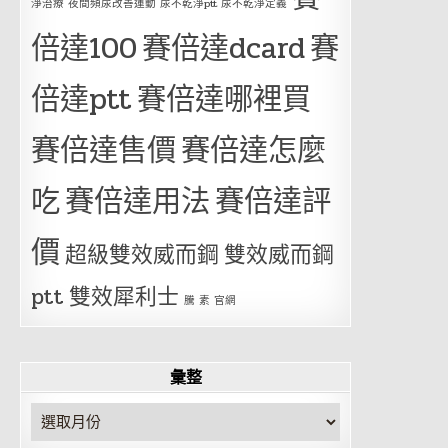
淨治療 夜間頻尿改善運動 尿不乾淨ptt 尿不乾淨定義
倍達100
賽倍達dcard
賽
倍達ptt
賽倍達哪裡買
賽倍達售價
賽倍達怎麼
吃
賽倍達用法
賽倍達評
價
超級雙效威而鋼
雙效威而鋼
ptt
雙效犀利士
騰 素 官網
彙整
彙
整