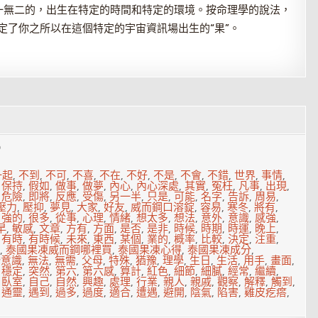
一無二的，出生在特定的時間和特定的環境。按命理學的說法，
決定了你之所以在這個特定的宇宙資訊場出生的“果”。
6
一起
,
不到
,
不可
,
不喜
,
不在
,
不好
,
不是
,
不會
,
不錯
,
世界
,
事情
,
,
保持
,
假如
,
做事
,
做夢
,
內心
,
內心深處
,
其實
,
冤枉
,
凡事
,
出現
,
,
危險
,
即將
,
反應
,
受傷
,
另一半
,
只是
,
可能
,
名字
,
告訴
,
周易
,
壓力
,
壓抑
,
夢見
,
大家
,
好友
,
威而鋼口溶錠
,
容易
,
寒冬
,
將有
,
,
強的
,
很多
,
從事
,
心理
,
情緒
,
想太多
,
想法
,
意外
,
意識
,
感強
,
早
,
敏感
,
文章
,
方有
,
方面
,
是否
,
是非
,
時候
,
時期
,
時運
,
晚上
,
,
有時
,
有時候
,
未來
,
東西
,
某個
,
業的
,
概率
,
比較
,
決定
,
注重
,
,
泰國果凍威而鋼哪裡買
,
泰國果凍心得
,
泰國果凍成分
,
潛意識
,
無法
,
無需
,
父母
,
特殊
,
猶豫
,
理學
,
生日
,
生活
,
用手
,
畫面
,
,
穩定
,
突然
,
第六
,
第六感
,
算計
,
紅色
,
細節
,
細膩
,
經常
,
繼續
,
,
臥室
,
自己
,
自然
,
興趣
,
處理
,
行業
,
親人
,
親戚
,
觀察
,
解釋
,
觸到
,
,
通靈
,
遇到
,
過多
,
過度
,
適合
,
遭遇
,
避開
,
陰氣
,
陷害
,
雞皮疙瘩
,