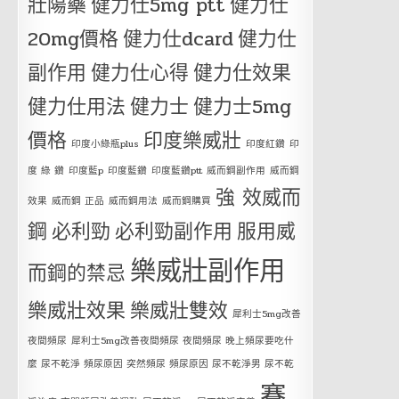
壯陽藥
健力仕5mg ptt
健力仕
20mg價格
健力仕dcard
健力仕
副作用
健力仕心得
健力仕效果
健力仕用法
健力士
健力士5mg
價格
印度樂威壯
印度小綠瓶plus
印度紅鑽
印
度 綠 鑽
印度藍p
印度藍鑽
印度藍鑽ptt
威而鋼副作用
威而鋼
強 效威而
效果
威而鋼 正品
威而鋼用法
威而鋼購買
鋼
必利勁
必利勁副作用
服用威
樂威壯副作用
而鋼的禁忌
樂威壯效果
樂威壯雙效
犀利士5mg改善
夜間頻尿
犀利士5mg改善夜間頻尿 夜間頻尿 晚上頻尿要吃什
麼 尿不乾淨 頻尿原因 突然頻尿 頻尿原因 尿不乾淨男 尿不乾
賽