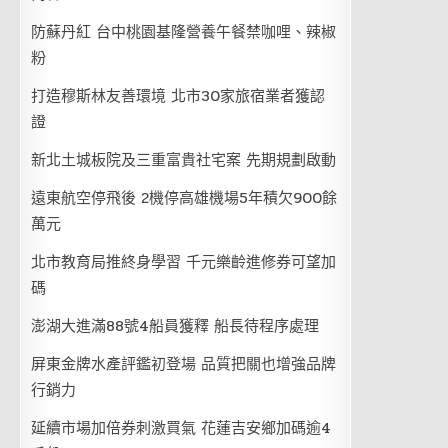
防蘇丹紅 台中桃園基隆營養午餐禁咖哩、辣椒
粉
打造穆斯林友善環境 北市30家旅宿業者獲認
證
新北土城板院及三重富貴社宅案 先期規劃啟動
遠東航空停飛後 2機停高雄機場5年積欠900餘
萬元
北市教育局推終身學習 千元樂齡進修券可望加
碼
澎湖大進滿88號4船員獲釋 船長待程序處理
屏東金牌水產評鑑初登場 品質把關也增強品牌
行銷力
延續市場加倍券刺激買氣 花蓮吉安鄉加碼逾4