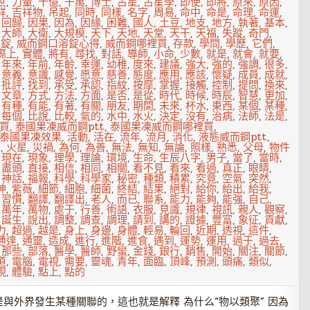
世
,
力量
,
十億
,
千萬
,
博士
,
占星
,
占星學
,
即使
,
即將
,
原來
,
原因
,
祥
,
吉祥物
,
吊起
,
同時
,
同樣
,
名字
,
周易
,
命中
,
命是
,
命理
,
命運
,
,
回歸
,
因果
,
因為
,
因緣
,
困難
,
國人
,
土豆
,
地支
,
地方
,
執著
,
基本
,
,
大師
,
大衛
,
大規模
,
天下
,
天地
,
天堂
,
天干
,
天福
,
失蹤
,
奇門
,
溶錠
,
威而鋼口溶錠心得
,
威而鋼哪裡買
,
存款
,
學問
,
學歷
,
它們
,
際上
,
實體
,
將有
,
尋找
,
對話
,
導師
,
小命
,
少數
,
就是
,
就會
,
就要
,
,
年來
,
年前
,
年齡
,
幸運
,
幼稚
,
度來
,
建議
,
強大
,
強的
,
強調
,
很多
,
,
意義
,
意識
,
感覺
,
愿意
,
慈善
,
態度
,
應用
,
應該
,
懷疑
,
成員
,
成就
,
,
批評
,
找到
,
承受
,
承認
,
指紋
,
按摩
,
掌握
,
接觸
,
控制
,
提問
,
換來
,
,
文章
,
方式
,
方法
,
方面
,
是否
,
是從
,
時代
,
時候
,
時辰
,
智慧
,
更加
,
,
有種
,
有能
,
有著
,
有關
,
朋友
,
期間
,
未來
,
杯水
,
東西
,
某個
,
某種
,
,
每個
,
比說
,
比較
,
氣的
,
水中
,
水火
,
決定
,
沒有
,
治病
,
法師
,
法是
,
買
,
泰國果凍威而鋼ptt
,
泰國果凍威而鋼哪裡買
,
泰國果凍效果
,
活動
,
活在
,
流年
,
流月
,
消化
,
液態威而鋼ptt
,
用
,
火星
,
災禍
,
為何
,
為善
,
無法
,
無知
,
無論
,
照樣
,
熟悉
,
父母
,
物件
,
現在
,
現象
,
理學
,
理論
,
環境
,
生命
,
生辰八字
,
男子
,
當了
,
當時
,
,
盡頭
,
直接
,
相信
,
相同
,
相關
,
看不見
,
看來
,
看過
,
真正
,
眼睛
,
,
神話
,
福報
,
科學
,
科學家
,
秘密
,
種類
,
積累
,
究竟
,
空氣
,
突然
,
神
,
紫薇
,
細節
,
細胞
,
細菌
,
終結
,
結果
,
絕對
,
給你
,
給出
,
給我
,
,
習慣
,
翻譯
,
翻譯出
,
老人
,
而已
,
聯系
,
能力
,
能夠
,
能強
,
自己
,
,
萬年
,
萬物
,
處于
,
行善
,
術語
,
衣服
,
見識
,
規律
,
視訊
,
親人
,
觀察
,
,
誕生
,
說出
,
調整
,
調查
,
調理
,
請到
,
講的
,
證據
,
豐富
,
象征
,
貢獻
,
力
,
超過
,
越是
,
身上
,
身邊
,
身體
,
輕易
,
輪回
,
近期
,
透視
,
這件
,
通達
,
通靈
,
造成
,
進行
,
進階
,
進食
,
遇到
,
運勢
,
運用
,
過于
,
過去
,
,
那些
,
部落
,
醫學
,
醫師
,
野蠻
,
金錢
,
銀行
,
銷售
,
開始
,
關注
,
關節
,
道
,
電腦
,
電視
,
需要
,
靈魂
,
青年
,
面臨
,
頂峰
,
預測
,
頭痛
,
類似
,
現
,
體驗
,
點上
,
點的
與外界發生某種關聯的，這也就是解釋 為什么“物以類聚” 因為