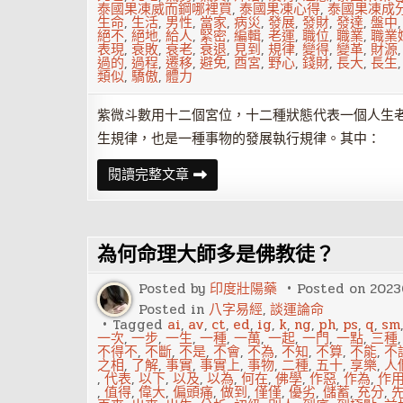
泰國果凍威而鋼哪裡買
,
泰國果凍心得
,
泰國果凍成
生命
,
生活
,
男性
,
當家
,
病災
,
發展
,
發財
,
發達
,
盤中
絕不
,
絕地
,
給人
,
緊密
,
編輯
,
老運
,
職位
,
職業
,
職業
表現
,
衰敗
,
衰老
,
衰退
,
見到
,
規律
,
變得
,
變革
,
財源
過的
,
過程
,
遷移
,
避免
,
酉宮
,
野心
,
錢財
,
長大
,
長生
類似
,
驕傲
,
體力
紫微斗數用十二個宮位，十二種狀態代表一個人生
生規律，也是一種事物的發展執行規律。其中：
紫
閱讀完整文章
微
斗
數
十
二
為何命理大師多是佛教徒？
長
生
神
Posted by
印度壯陽藥
Posted on
2023
——
帝
Posted in
八字易經
,
談運論命
旺
Tagged
ai
,
av
,
ct
,
ed
,
ig
,
k
,
ng
,
ph
,
ps
,
q
,
sm
一次
,
一步
,
一生
,
一種
,
一萬
,
一起
,
一門
,
一點
,
三種
不得不
,
不斷
,
不是
,
不會
,
不為
,
不知
,
不算
,
不能
,
不
之相
,
了解
,
事實
,
事實上
,
事物
,
二種
,
五十
,
享樂
,
人
,
代表
,
以下
,
以及
,
以為
,
何在
,
佛學
,
作惡
,
作為
,
作
,
值得
,
偉大
,
偏頭痛
,
做到
,
僅僅
,
優劣
,
儲蓄
,
充分
,