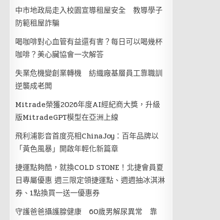
中市地政局走入校園宣導租屋安全 教導學子
防範租屋詐騙
喝咖啡對心血管有益還有害？每日可以喝幾杯
咖啡？美心臟協會一次解答
失業危機變創業轉機 紡織廠基層員工靠職訓
逆襲成老闆
Mitrade榮獲2026年度AI經紀商大獎，升級
版MitradeGPT模型在亞洲上線
飛利浦影音首度亮相ChinaJoy：百年品牌以
「黃色風暴」開啟年輕化新篇章
捷運點夠酷，就換COLD STONE！北捷會員夏
日專屬優惠 週三限定領捷運點、週週抽冰淇淋
券、1點換買一送一優惠券
守護爸爸攝護腺健康 60歲男解尿異常 靠