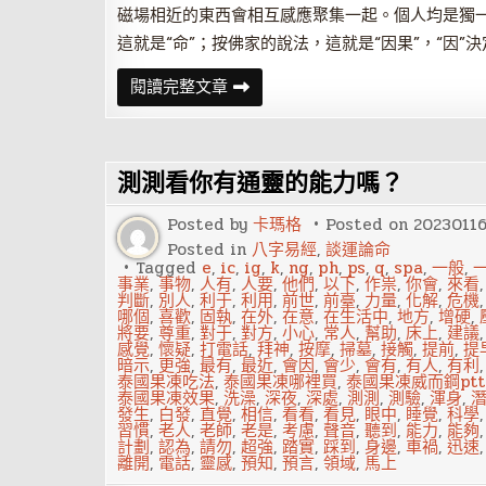
磁場相近的東西會相互感應聚集一起。個人均是獨
這就是“命”；按佛家的說法，這就是“因果”，“因”
為
閱讀完整文章
何
命
理
大
師
測測看你有通靈的能力嗎？
多
是
佛
Posted by
卡瑪格
Posted on
2023011
教
徒？
Posted in
八字易經
,
談運論命
Tagged
e
,
ic
,
ig
,
k
,
ng
,
ph
,
ps
,
q
,
spa
,
一般
,
事業
,
事物
,
人有
,
人要
,
他們
,
以下
,
作祟
,
你會
,
來看
判斷
,
別人
,
利于
,
利用
,
前世
,
前臺
,
力量
,
化解
,
危機
哪個
,
喜歡
,
固執
,
在外
,
在意
,
在生活中
,
地方
,
增硬
,
將要
,
尊重
,
對于
,
對方
,
小心
,
常人
,
幫助
,
床上
,
建議
感覺
,
懷疑
,
打電話
,
拜神
,
按摩
,
掃墓
,
接觸
,
提前
,
提
暗示
,
更強
,
最有
,
最近
,
會因
,
會少
,
會有
,
有人
,
有利
泰國果凍吃法
,
泰國果凍哪裡買
,
泰國果凍威而鋼ptt
泰國果凍效果
,
洗澡
,
深夜
,
深處
,
測測
,
測驗
,
渾身
,
發生
,
白發
,
直覺
,
相信
,
看看
,
看見
,
眼中
,
睡覺
,
科學
習慣
,
老人
,
老師
,
老是
,
考慮
,
聲音
,
聽到
,
能力
,
能夠
計劃
,
認為
,
請勿
,
超強
,
踏實
,
踩到
,
身邊
,
車禍
,
迅速
離開
,
電話
,
靈感
,
預知
,
預言
,
領域
,
馬上