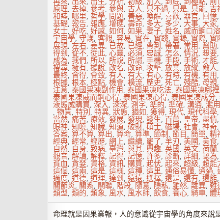
再來
,
出來
,
出生
,
分析
,
初級
,
別人
,
到底
,
到極點
,
前
原理
,
去掉
,
參考
,
參與
,
古人
,
只不過
,
只是
,
只能
,
吉
和睦
,
哪里
,
哲學
,
問題
,
善惡
,
喚醒
,
喜歡
,
器官
,
回憶
基礎
,
報告
,
報應
,
增硬
,
壽命
,
多大
,
多少
,
大事
,
大家
女士
,
好吃
,
好感
,
如何
,
如果
,
妻子
,
姓名
,
威而鋼口
宇宙學
,
守護
,
客觀
,
容易
,
實在
,
實踐
,
實錄
,
實際
,
實
展現
,
左右
,
差異
,
已故
,
已經
,
帶到
,
帶著
,
常用
,
幫助
得到
,
從不
,
從此
,
心靈
,
必須
,
忠誠
,
怎么
,
情況
,
想要
成為
,
我們
,
所以
,
所說
,
所謂
,
手機
,
手段
,
手術
,
才能
搜尋
,
擁有
,
據說
,
改名
,
改命
,
攻擊
,
放棄
,
放縱
,
敵人
最終
,
會得
,
會致
,
有人
,
有大
,
有心
,
有時
,
有機
,
有用
根據
,
根本
,
極點
,
機會
,
橫流
,
歷史
,
死亡
,
殘酷
,
母親
注意
,
泰國果凍副作用
,
泰國果凍吃法
,
泰國果凍哪裡
泰國果凍威而鋼心得
,
泰國果凍心得
,
泰國果凍成分
,
液態威購買
,
深入
,
深深
,
測字
,
準的
,
準確
,
溝通
,
濫
,
物質
,
特別
,
特異
,
狀態
,
猶如
,
獲得
,
現代
,
現代科學
當然
,
痛苦
,
療效
,
發展
,
發現
,
發生
,
百萬
,
皇帝
,
盡情
眼神
,
知曉
,
知識
,
知道
,
破財
,
碩士
,
磁場
,
社會
,
神奇
答案
,
算不算
,
算出
,
算命
,
算準
,
節制
,
節目
,
簡單
,
精
經典
,
經常
,
經歷
,
網上
,
繼續
,
罷了
,
羊刃
,
美國
,
美食
自然
,
自身
,
致病
,
臺灣
,
與其
,
興趣
,
英國
,
英文
,
荷蘭
觀音
,
解讀
,
解釋
,
記得
,
記憶
,
許多
,
診斷
,
詳細
,
認為
貧血
,
貪婪
,
資格
,
資訊
,
購買
,
起伏
,
起來
,
超級
,
超能
這個
,
這兩
,
這是
,
這樣
,
這種
,
這里
,
通俗易懂
,
通過
,
過度
,
道德
,
道理
,
達到
,
遠遠
,
選擇
,
還是
,
還有
,
還能
關節炎
,
關系
,
關聯
,
階段
,
隨意
,
隱私
,
雖然
,
離異
,
難
類型
,
類的
,
類象
,
風水
,
風水師
,
飲食
,
養心
,
騎車
,
體
命理就是因果業報，人的意識從宇宙學的角度來說是