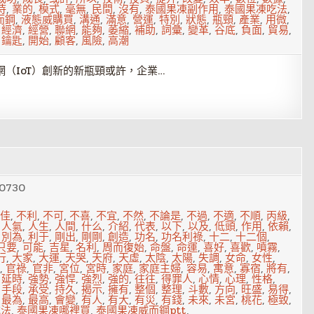
待
,
業的
,
模式
,
毫無
,
民間
,
沒有
,
泰國果凍副作用
,
泰國果凍吃法
,
而鋼
,
液態威購買
,
溝通
,
滿意
,
營運
,
特別
,
狀態
,
瓶頸
,
產業
,
用微
,
,
經濟
,
經營
,
聯網
,
能夠
,
萎縮
,
補助
,
詞彙
,
變革
,
谷底
,
負面
,
貿易
,
,
鑰匙
,
開始
,
顧客
,
風險
,
高潮
（IoT）創新的新瓶頸或許，企業…
0730
佳
,
不利
,
不可
,
不喜
,
不宜
,
不然
,
不論是
,
不過
,
不適
,
不順
,
丙級
,
,
人氣
,
人生
,
人間
,
什么
,
介紹
,
代表
,
以下
,
以及
,
低頭
,
作用
,
依賴
,
,
別為
,
利于
,
剛出
,
剛剛
,
創造
,
功名
,
功名利祿
,
十二
,
十二個
,
只要
,
可能
,
吉星
,
名利
,
周而復始
,
命盤
,
命運
,
喜好
,
喜歡
,
噴霧
,
行
,
大家
,
大運
,
天哭
,
天府
,
天虛
,
太陰
,
太陽
,
失調
,
女命
,
女性
,
,
官祿
,
官非
,
宮位
,
宮時
,
家庭
,
家庭主婦
,
容易
,
寓意
,
寡宿
,
將有
,
,
延時
,
強勢
,
強悍
,
強烈
,
強的
,
往往
,
得罪人
,
心情
,
心理
,
性格
,
,
手段
,
承受
,
持久
,
揭示
,
擁有
,
整個
,
整理
,
斗數
,
方向
,
旺盛
,
易得
,
,
最為
,
最高
,
會變
,
有人
,
有大
,
有災
,
有錢
,
未來
,
未宮
,
桃花
,
極致
,
吃法
,
泰國果凍哪裡買
,
泰國果凍威而鋼ptt
,