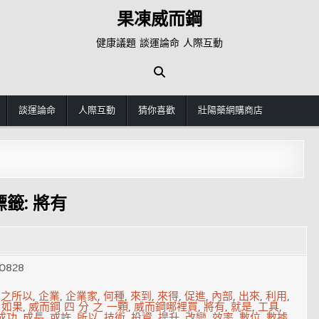
果凍威而鋼
健康議題 談運論命 人際互動
談運論命
人際互動
猜你喜歡
壯陽藥網購商店
標籤:
將有
0828
,
之所以
,
企業
,
企業家
,
何種
,
來到
,
來得
,
促進
,
內部
,
出來
,
利用
,
,
如果
,
威而鋼 四 分 之 一顆
,
威而鋼哪裡買
,
將有
,
就是
,
工具
,
成功
,
成長
,
或許
,
所以
,
技術
,
投資
,
提升
,
改變
,
效率
,
數位
,
數據
,