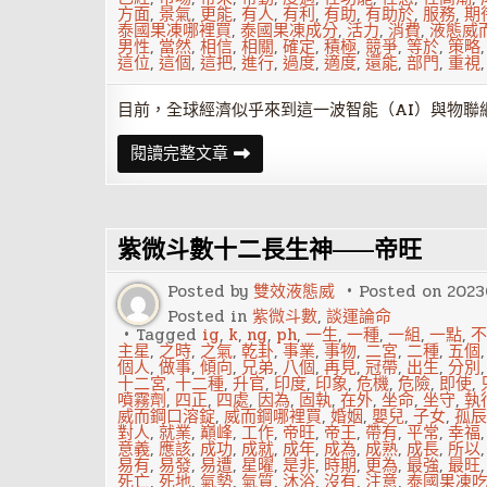
方面
,
景氣
,
更能
,
有人
,
有利
,
有助
,
有助於
,
服務
,
期
泰國果凍哪裡買
,
泰國果凍成分
,
活力
,
消費
,
液態威
男性
,
當然
,
相信
,
相關
,
確定
,
積極
,
競爭
,
等於
,
策略
這位
,
這個
,
這把
,
進行
,
過度
,
適度
,
還能
,
部門
,
重視
目前，全球經濟似乎來到這一波智能（AI）與物聯網
用
閱讀完整文章
微
創
新
這
把
紫微斗數十二長生神——帝旺
鑰
匙
戰
Posted by
雙效液態威
Posted on
2023
勝
不
Posted in
紫微斗數
,
談運論命
景
Tagged
ig
,
k
,
ng
,
ph
,
一生
,
一種
,
一組
,
一點
,
不
氣!
主星
,
之時
,
之氣
,
乾卦
,
事業
,
事物
,
二宮
,
二種
,
五個
個人
,
做事
,
傾向
,
兄弟
,
八個
,
再見
,
冠帶
,
出生
,
分別
十二宮
,
十二種
,
升官
,
印度
,
印象
,
危機
,
危險
,
即使
,
噴霧劑
,
四正
,
四處
,
因為
,
固執
,
在外
,
坐命
,
坐守
,
執
威而鋼口溶錠
,
威而鋼哪裡買
,
婚姻
,
嬰兒
,
子女
,
孤辰
對人
,
就業
,
巔峰
,
工作
,
帝旺
,
帝王
,
帶有
,
平常
,
幸福
意義
,
應該
,
成功
,
成就
,
成年
,
成為
,
成熟
,
成長
,
所以
易有
,
易發
,
易遭
,
星曜
,
是非
,
時期
,
更為
,
最強
,
最旺
死亡
,
死地
,
氣勢
,
氣質
,
沐浴
,
沒有
,
注意
,
泰國果凍