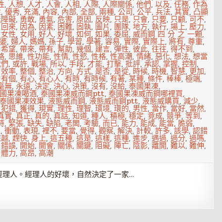
性
,
人想
,
人才
,
人會
,
人相
,
人際
,
人際關係
,
他們
,
以及
,
任務
,
作為
性
,
優秀
,
充滿
,
內容
,
內部
,
全部
,
兩種
,
公司
,
公平
,
兵法
,
其實
,
凸顯
能障礙
,
勇敢
,
勇氣
,
危害
,
原因
,
反映
,
只是
,
只會
,
只要
,
只顧
,
可不
,
,
回來
,
因為
,
因素
,
困難
,
固執
,
圖片
,
團隊
,
地方
,
執行
,
場上
,
壓力
,
,
女性
,
女用
,
好人
,
好壞
,
如何
,
如果
,
委屈
,
威而鋼 四 分 之 一顆
,
婆
,
婦人
,
媽媽
,
孫子
,
學習
,
學著
,
容易
,
實際
,
實際上
,
將有
,
尊重
,
,
希望
,
帶來
,
帶有
,
幫助
,
幾個
,
建言
,
彈性
,
彼此
,
往往
,
得不到
,
略
,
思維
,
性功能
,
性情
,
性慾
,
性格
,
性高潮
,
情緒
,
惡化
,
想法
,
想當
我們
,
或許
,
戰場
,
所以
,
手段
,
才能
,
打擊
,
批評
,
承認
,
掌握
,
控制
,
,
效率
,
整個
,
整治
,
方向
,
方式
,
是否
,
是從
,
時候
,
時機
,
智慧
,
更加
,
,
有個
,
有心
,
有心人
,
有時
,
有時候
,
有著
,
某種
,
條件
,
棒棒
,
極端
,
毫無
,
永遠
,
決定
,
決心
,
決策
,
沒有
,
沒給
,
泰國果凍
,
國果凍喝酒
,
泰國果凍威而鋼ptt
,
泰國果凍威而鋼哪裡買
,
泰國果凍效果
,
液態威而鋼
,
液態威而鋼ptt
,
液態威購買
,
減少
,
,
犯錯
,
獲得
,
現實
,
理性
,
理智
,
環境
,
環的
,
男性
,
當作
,
當好
,
當然
,
真實
,
真正
,
真的
,
真話
,
知道
,
種人
,
積極
,
穩定
,
竟成
,
競爭
,
等到
,
持
,
緊張
,
缺失
,
缺陷
,
老闆
,
考驗
,
而已
,
能力
,
能成
,
能當
,
脆弱
,
台
,
衝動
,
表現
,
裡不
,
要當
,
覺得
,
觀察
,
解決
,
計較
,
許多
,
該學
,
認錯
來越
,
趕快
,
身上
,
這五種
,
這是
,
這樣
,
這種
,
進步
,
遇過
,
過分
,
過嗎
,
,
錯誤
,
開始
,
開會
,
關係
,
關鍵
,
阻礙
,
陣亡
,
陰影
,
離開
,
難以
,
難伸
,
,
體力
,
高昂
,
高潮
經理人。經理人的好壞，自然決定了一家…