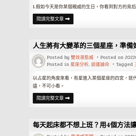
1.假如今天是你某個親戚的生日，你看到對方的背
測
閱讀完整文章
測
看
你
有
通
人生將有大變革的三個星座，準備
靈
的
能
Posted by
雙效液態威
Posted on
2022
力
嗎？
Posted in
星座分析
,
談運論命
Tagged
以占星的角度來看，有星進入某個星座的四宮，就代
遠，不可小看。
人
閱讀完整文章
生
將
有
大
變
每天起床都不想上班？用4個方法
革
的
三