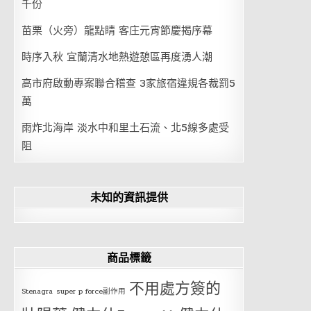
千份
苗栗（火旁）龍點睛 客庄元宵節慶揭序幕
時序入秋 宜蘭清水地熱遊憩區再度湧人潮
高市府啟動專案聯合稽查 3家旅宿違規各裁罰5
萬
雨炸北海岸 淡水中和里土石流、北5線多處受
阻
未知的資訊提供
商品標籤
不用處方簽的
Stenagra
super p force副作用