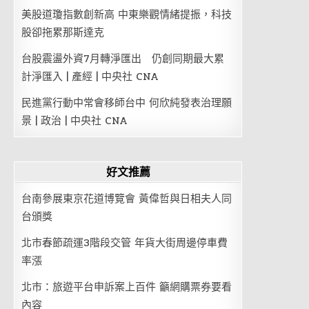
美股道瓊指數創新高 中東樂觀情緒提振，科技
股卻拖累那斯達克
台股震盪外資7月轉淨匯出 仍創同期最大累
計淨匯入 | 產經 | 中央社 CNA
民進黨行動中常會移師台中 何欣純發表治理願
景 | 政治 | 中央社 CNA
好文推薦
台南參展東京花道博覽會 黃偉哲與日相夫人同
台頒獎
北市春節疏運3階段交管 年貨大街周邊停車費
率漲
北市：旅遊平台申訴案上百件 籲網購票券要看
內容