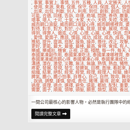
法
,
事實
,
事實上
,
事情
,
五件
,
五種
,
人員
,
人定勝天
,
人
讓
,
使用
,
來源
,
來看
,
促進
,
保守
,
保持
,
保證
,
個人
,
個
自
,
出來
,
出包
,
判斷
,
別人
,
利用
,
到位
,
創新
,
創造
,
功
己
可能
,
合適
,
同樣
,
告訴
,
命運
,
商場
,
問題
,
善待
,
嚴重
找
壞事
,
壞人
,
士可
,
士氣
,
大家
,
大小
,
天時
,
失控
,
失敗
回
威而鋼口溶錠
,
威而鋼口溶錠心得
,
威而鋼哪裡買
,
婆
活
對待
,
對手
,
對方
,
對於
,
小事
,
就是
,
就會
,
展現
,
市場
力
得到
,
得罪人
,
徹底
,
心情
,
心理
,
心腸
,
心裡
,
快逃
,
忽
,
愛惜
,
愛面子
,
應該
,
懦弱
,
成功
,
成就
,
成為
,
成長
,
推給
,
提升
,
提高
,
搭配
,
摸魚
,
操弄
,
擔任
,
改正
,
攻擊
更好
,
更能
,
最大
,
最後
,
最棒
,
最高
,
會得
,
會成
,
有人
樂威
,
樂威壯
,
機會
,
正視
,
正面
,
殘酷
,
每一件
,
每天
,
泰國果凍副作用
,
泰國果凍吃法
,
泰國果凍哪裡買
,
泰
泰國果凍威而鋼心得
,
泰國果凍心得
,
泰國果凍成分
,
溝通
,
潛在
,
激發
,
災難
,
無法
,
無論
,
熱情
,
熱血
,
犧牲
疼愛
,
發展
,
發現
,
發生
,
發脾氣
,
目標
,
直接
,
看起來
,
組織
,
結果
,
絕對
,
經常
,
經營
,
經理
,
經理人
,
經驗
,
維
脾氣
,
膽小
,
膽小怕事
,
自尊心
,
自己
,
自然
,
致命
,
舞
,
說過
,
調整
,
謹慎
,
變成
,
責任
,
賭博
,
贏得
,
起來
,
越
過度
,
道理
,
適合
,
選擇
,
避免
,
還能
,
都給
,
配對
,
重要
需要
,
面子
,
順風
,
領導
,
頭髮
,
願意
,
類型
,
風險
,
養出
一間公司最核心的影響人物，必然是執行團隊中的
你
閱讀完整文章
遇
過
嗎？