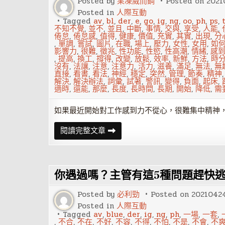
Posted by
果凍威而鋼
Posted on
2021
個
星
Posted in
人際互動
座，
Tagged
av
,
bl
,
der
,
e
,
go
,
ig
,
ng
,
oo
,
ph
,
ps
,
準
不知不覺
,
並不
,
並且
,
中斷
,
事情
,
交與
,
享受
,
人能
,
備
倦怠
,
倦怠感
,
值得
,
健康
,
價值
,
充實
,
其實
,
出現
,
分
好
,
單調
,
嘗試
,
圖片
,
在職
,
場上
,
壓力
,
女性
,
女用
,
如
了
影響力
,
很難
,
徵兆
,
性功能
,
性慾
,
性高潮
,
情緒
,
感
嗎？
,
提高
,
換工
,
撐得
,
改變
,
放鬆
,
效率
,
新鮮
,
方法
,
時
沒有
,
法讓
,
注意
,
注意力
,
活力
,
滋養
,
滿足
,
無法
,
無
直接
,
看書
,
看法
,
神經
,
穩定
,
突然
,
管理
,
節奏
,
精神
解決
,
解決辦法
,
詞彙
,
試著
,
警訊
,
變得
,
負面
,
起床
,
適時
,
還能
,
那麼
,
長度
,
長時間
,
長期
,
開始
,
降低
,
需
如果最近開始對工作感到力不從心，很難集中精神
每
閱讀完整文章
天
起
床
都
不
你遇過嗎？主管有這5種問題趕快
想
上
班？
Posted by
必利勁
Posted on
2021042
用
4
Posted in
人際互動
個
Tagged
av
,
blue
,
der
,
ig
,
ng
,
ph
,
一場
,
一套
,
方
,
不合
,
不在
,
不好
,
不容
,
不得
,
不怕
,
不是
,
不會
,
不