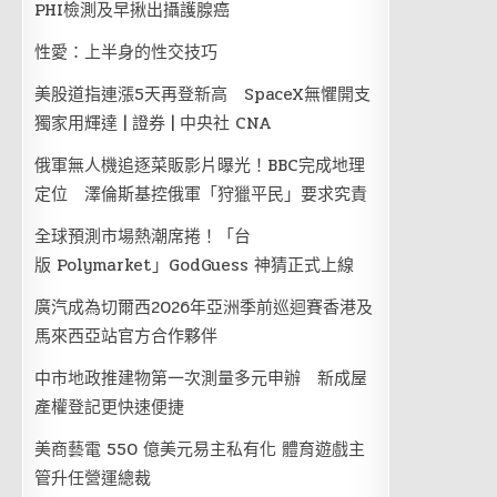
PHI檢測及早揪出攝護腺癌
性愛：上半身的性交技巧
美股道指連漲5天再登新高 SpaceX無懼開支
獨家用輝達 | 證券 | 中央社 CNA
俄軍無人機追逐菜販影片曝光！BBC完成地理
定位 澤倫斯基控俄軍「狩獵平民」要求究責
全球預測市場熱潮席捲！「台
版 Polymarket」GodGuess 神猜正式上線
廣汽成為切爾西2026年亞洲季前巡迴賽香港及
馬來西亞站官方合作夥伴
中市地政推建物第一次測量多元申辦 新成屋
產權登記更快速便捷
美商藝電 550 億美元易主私有化 體育遊戲主
管升任營運總裁