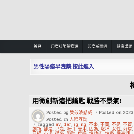
Skip
to
content
首頁
印度壯陽藥種類
印度威而鋼
健康議題
男性陽痿早洩藥:按此進入
用微創新這把鑰匙 戰勝不景氣!
Posted by
雙效液態威
Posted on
2023
Posted in
人際互動
Tagged
av
,
der
,
ig
,
ng
,
不來
,
不同
,
不是
,
不管
創新
,
卻是
,
只是
,
吸引
,
善用
,
因為
,
堪稱
,
女性
,
好處
已經
,
市場
,
帶來
,
帶動
,
度過
,
性功能
,
性慾
,
性高潮
,