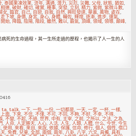
分
,
泰國果凍效果
,
流年
,
溝通
,
潛力
,
災厄
,
災難
,
父母
,
狀態
,
猶如
,
,
相連
,
破財
,
確切
,
確實
,
種事
,
突發
,
立刻
,
精力
,
紫微
,
紫微斗數
,
婦女
,
臨官
,
自己
,
自戀
,
自我
,
自然
,
興旺發達
,
華蓋
,
萬物
,
處在
,
,
走下坡
,
身價
,
身宮
,
身心
,
身體
,
輔佐
,
輝煌
,
逐漸
,
進步
,
運氣
,
,
開始
,
降臨
,
陰陽
,
階段
,
雖然
,
難以
,
霸氣
,
頂峰
,
領域
,
領導
,
顛峰
,
老病死的生命過程，其一生所走過的歷程，也揭示了人一生的人
0416
,
ta
,
talk
,
一下
,
一些
,
一份
,
一切都是
,
一天
,
一定
,
一杯
,
一樣
,
,
上面
,
下來
,
不信
,
不僅
,
不可
,
不同
,
不夠
,
不好
,
不幸
,
不得
,
誤
,
不變
,
不起
,
不過
,
世界
,
中有
,
主宰
,
之前
,
之所以
,
之法
,
之為
,
們
,
人命
,
人定勝天
,
人心
,
人活
,
人生
,
人類
,
人體
,
什么
,
今世
,
今生
用
,
使用
,
來看
,
來自
,
來說
,
依據
,
保護
,
信命
,
修行
,
個人
,
個性
,
借口
先天
,
免費
,
兒童
,
全部
,
兩個
,
兩年
,
八卦
,
八字
,
六爻
,
具備
,
具有
,