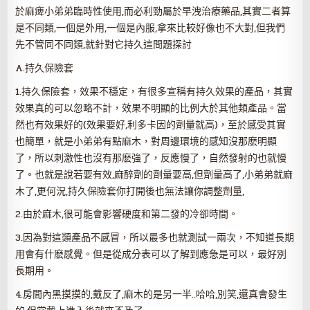
於麻痺小弟弟臨時性使用,而必利勁屬於早洩治療藥品,其實二者算
是不同類,一個是外用,一個是內服,拿來比較好像也不大對,但我們
先不管同不同類,就針對它持久這問題探討
A.持久保險套
1.持久保險套，效果不穩定，有很多宣稱有持久效果的產品，其實
效果真的可以忽略不計，效果不明顯的比例大於其他類產品。當
然也有效果好的(效果要好,利多卡因的劑量就高)，至於感受其實
也簡單，就是小弟弟有點麻木，對周邊環境的感知沒那麽明顯
了，所以刺激性也沒有那麽強了，反應慢了，自然發射的也就慢
了。也就是說若要有效,麻醉劑的劑量要高,但劑量高了,小弟弟就麻
木了,更何況,持久保險套你打開後也無法讓你調整劑量,
2.由於麻木,很可能會影響硬度和第二發的冷卻時間。
3.因為對這類產品不感冒，所以最多也就測試一兩次，不知道長期
用會有什麽感覺。但是從成分表可以了解到應急是可以，最好別
長期用。
4.房間內黑摸摸的,戴反了,麻木的是另一半..哈哈,別笑,還真會發生