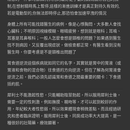
制,在想射精時馬上暫停,這樣的漸進訓練才是真正對持久有效的,
若是電動型的,你無法即時停止,那恐怕會加速早洩的情況
身體上所有可能找錯醫生的病例，像是心悸胸悶，大多數人會找
心臟科；不明原因視線模糊、眼睛疲勞，想到就是眼科；耳鳴、
耳塞是耳鼻喉科；一般人怎麼會想是頸椎的問題？如果遇到醫生
找不到病因，又反覆出現症狀，做檢查都正常，有醫生看到沒有
醫生時，你要考慮是不是頸椎出問題了
胃食道逆流這個疾病就如同它的名字，其實就是胃中的胃液（或
胃液和食物的混合物）往食道的方向逆流。但在了解為何胃液會
逆流之前，我們必須先認識胃和食道之間最重要的關卡：下食道
括約肌。
犀利士不能激起性慾，只能輔助陰莖勃起，所以服用犀利士後，
需要一定的性刺激，例如撫摸、親吻等，才可以起到較好的作
用，年紀較大者性慾弱，所以效果體現會稍微差點。而且經過研
究和患者臨床證明，服用犀利士後，同房成功率大大提高，是一
種很好的壯陽藥，療效顯著。