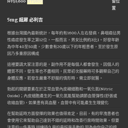
原
目
NT$
1,600
NT$
800
NT$1,200。
NT$500。
始
前
價
價
5mg 超犀 必利吉
格：
格：
NT$1,600。
NT$800。
根據台灣國內最新統計，每年約有1600人左右發病，鼻咽癌佔男
性癌症發生率之第12位，一般而言，男女比例約3比1。好發年齡
為中年40至50歲，少數會有20歲以下的年輕患者，至於發生原
因乃多重原因構成
這裡要請大家注意的是，副作用不是每個人都會發生，因個人的
體質不同，發生率也不盡相同，民眾初次服藥時可多觀察自己的
身體反應，若發生嚴重不舒服的情形時，需立即就醫。
勃起的關鍵要素在於正常血管內皮襯細胞和一氧化氮(Nitric
Oxide)；內皮細胞產生的一氧化氮能幫助調節血管彈性(舒張或
收縮血管)，如果患有高血壓，血管中有可能產生生理變化
在幫助延時方面發揮的效果也值得肯定，目前，有的早洩患者也
會使用它來幫助自己達到不錯的延時和改善行房時間效果。但要
注意的一件事時,訓練持久用的最好是手動的,因為由你自己的控