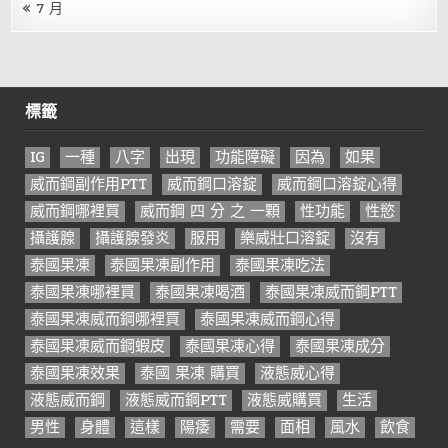
« 7 月
標籤
IG
一種
八字
出現
功能障礙
因為
如果
威而鋼副作用PTT
威而鋼口溶錠
威而鋼口溶錠心得
威而鋼哪裡買
威而鋼 四 分 之 一顆
性功能
性慾
攝護腺
攝護腺發炎
服用
樂威壯口溶錠
沒有
泰國果凍
泰國果凍副作用
泰國果凍吃法
泰國果凍哪裡買
泰國果凍喝酒
泰國果凍威而鋼PTT
泰國果凍威而鋼哪裡買
泰國果凍威而鋼心得
泰國果凍威而鋼蝦皮
泰國果凍心得
泰國果凍成分
泰國果凍效果
泰國 果凍 購買
液態威心得
液態威而鋼
液態威而鋼PTT
液態威購買
生活
男性
身體
這樣
陽痿
需要
面相
風水
飲食