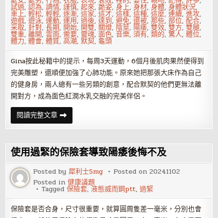
處女
,
處男
,
行為
,
衣服
,
表現
,
衰敗
,
裡的
,
要性
,
親吻
,
記得
,
許多
,
試過
,
認為
,
調情
,
謹慎
,
起來
,
跪姿
,
身上
,
身材
,
身體
,
身體狀況
,
車上
,
輕松
,
輕輕
,
逐漸
,
這家
,
這才
,
這樣
,
這種
,
這麼
,
連續
,
進攻
,
遊戲
,
遊泳
,
運動
,
運用
,
過後
,
達到
,
避免
,
還被
,
那些
,
部位
,
配合
,
采取
,
針對
,
長期
,
開始
,
開雙
,
關燈
,
陰莖
,
陽痿
,
雙效
,
雙方
,
雙腿
,
雙重
,
離開
,
雲雨
,
需要
,
靈魂
,
面色
,
音樂
,
須有
,
類的
,
驚人
,
體位
,
體力
,
體會
,
體質
,
高潮
,
默契
,
龜頭
Gina按此秘籍中的提示，每周3天運動，6個月後肌肉果然便得到
完美雕塑，還順便加強了心肺功能。原來她把那張大床作為自己
的健身房，兩人總有一些另類的創意，配合默契的他們更無法離
開對方，成為面色紅潤水乳交融的完美伴侶。
激
閱讀完整文章
情
性
愛
時
也
使用過緊的保險套導致陽痿後悔不及
在
享
用
Posted by
犀利士5mg
Posted on
20241102
健
Posted in
健康議題
身
Tagged
保險套
,
液態威而鋼ptt
,
過緊
器
保險套是否合身，尺寸很重要，就算圓周隻差一毫米，分別也會