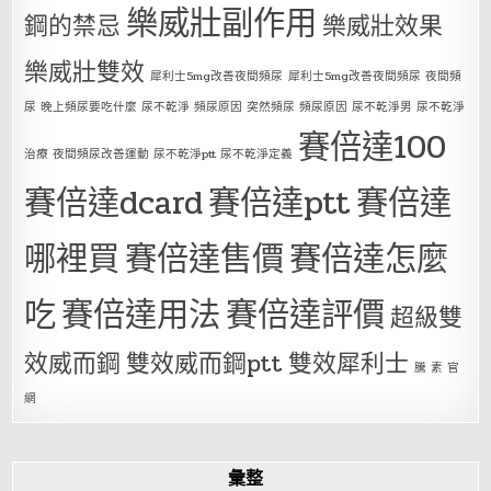
樂威壯副作用
鋼的禁忌
樂威壯效果
樂威壯雙效
犀利士5mg改善夜間頻尿
犀利士5mg改善夜間頻尿 夜間頻
尿 晚上頻尿要吃什麼 尿不乾淨 頻尿原因 突然頻尿 頻尿原因 尿不乾淨男 尿不乾淨
賽倍達100
治療 夜間頻尿改善運動 尿不乾淨ptt 尿不乾淨定義
賽倍達dcard
賽倍達ptt
賽倍達
哪裡買
賽倍達售價
賽倍達怎麼
吃
賽倍達用法
賽倍達評價
超級雙
效威而鋼
雙效威而鋼ptt
雙效犀利士
騰 素 官
網
彙整