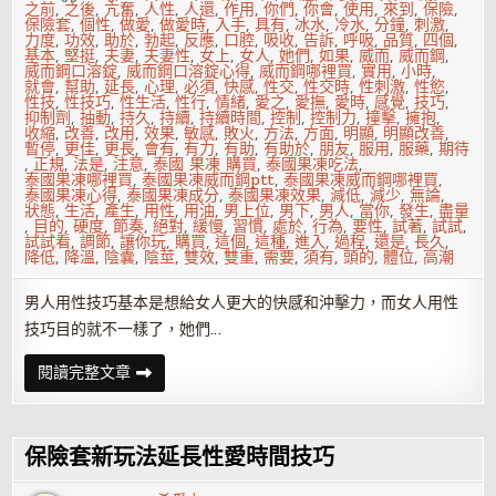
險
之前
,
之後
,
亢奮
,
人性
,
人還
,
作用
,
你們
,
你會
,
使用
,
來到
,
保險
,
套
保險套
,
個性
,
做愛
,
做愛時
,
入手
,
具有
,
冰水
,
冷水
,
分鐘
,
刺激
,
力度
,
功效
,
助於
,
勃起
,
反應
,
口腔
,
吸收
,
告訴
,
呼吸
,
品質
,
四個
,
基本
,
堅挺
,
夫妻
,
夫妻性
,
女上
,
女人
,
她們
,
如果
,
威而
,
威而鋼
,
威而鋼口溶錠
,
威而鋼口溶錠心得
,
威而鋼哪裡買
,
實用
,
小時
,
就會
,
幫助
,
延長
,
心理
,
必須
,
快感
,
性交
,
性交時
,
性刺激
,
性慾
,
性技
,
性技巧
,
性生活
,
性行
,
情緒
,
愛之
,
愛撫
,
愛時
,
感覺
,
技巧
,
抑制劑
,
抽動
,
持久
,
持續
,
持續時間
,
控制
,
控制力
,
撞擊
,
擁抱
,
收縮
,
改善
,
改用
,
效果
,
敏感
,
敗火
,
方法
,
方面
,
明顯
,
明顯改善
,
暫停
,
更佳
,
更長
,
會有
,
有力
,
有助
,
有助於
,
朋友
,
服用
,
服藥
,
期待
,
正規
,
法是
,
注意
,
泰國 果凍 購買
,
泰國果凍吃法
,
泰國果凍哪裡買
,
泰國果凍威而鋼ptt
,
泰國果凍威而鋼哪裡買
,
泰國果凍心得
,
泰國果凍成分
,
泰國果凍效果
,
減低
,
減少
,
無論
,
狀態
,
生活
,
產生
,
用性
,
用油
,
男上位
,
男下
,
男人
,
當你
,
發生
,
盡量
,
目的
,
硬度
,
節奏
,
絕對
,
緩慢
,
習慣
,
處於
,
行為
,
要性
,
試著
,
試試
,
試試看
,
調節
,
讓你玩
,
購買
,
這個
,
這種
,
進入
,
過程
,
還是
,
長久
,
降低
,
降溫
,
陰囊
,
陰莖
,
雙效
,
雙重
,
需要
,
須有
,
頭的
,
體位
,
高潮
男人用性技巧基本是想給女人更大的快感和沖擊力，而女人用性
技巧目的就不一樣了，她們…
四
閱讀完整文章
個
性
愛
技
巧
保險套新玩法延長性愛時間技巧
讓
你
玩