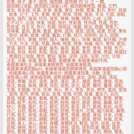
如果
,
妹子
,
妻子
,
威而
,
威而鋼
,
威而鋼 四 分 之 一顆
,
威而鋼口溶錠
,
威而鋼口溶錠心得
,
威而鋼哪裡買
,
嬌羞
,
它們
,
安全
,
安全感
,
完美
,
定會
,
害羞
,
實在
,
射精
,
尊重
,
對方
,
對於
,
就是
,
就會
,
尺寸
,
工作
,
差異
,
希望
,
帶來
,
常規
,
幫助
,
平淡
,
引起
,
弱點
,
強效
,
強烈
,
強項
,
往往
,
很多
,
很棒
,
很難
,
得到
,
心底
,
心理
,
必不可少
,
必須
,
快來
,
快感
,
急於
,
性刺激
,
性快感
,
性感
,
性慾
,
性慾望
,
性生活
,
性行
,
性趣
,
悄悄話
,
情變
,
想法
,
想要
,
想象力
,
意味著
,
愛侶
,
愛撫
,
愛是
,
愛時
,
感到
,
感受
,
感情
,
感覺
,
慾望
,
應有
,
懷孕
,
成熟
,
我會
,
或僅
,
戴套
,
打擊
,
技巧
,
抑制劑
,
投入
,
拒絕
,
招式
,
持久
,
掌握
,
控制
,
插入
,
擁抱
,
擔心
,
效果
,
敏感
,
新花樣
,
方便
,
方式
,
方法
,
方面
,
早晨
,
時候
,
時差
,
時會
,
時機
,
暗示
,
暫停
,
更加
,
更強
,
最好
,
最常
,
最愛
,
最有
,
最為
,
最高
,
會受
,
會有
,
有個
,
有力
,
有助
,
有效
,
有時
,
有點
,
朋友
,
服用
,
服藥
,
東西
,
根據
,
樂威
,
樂威壯
,
樂威壯口溶錠
,
模仿
,
歡迎
,
毫無
,
沒得
,
沒有
,
沒用
,
沙拉
,
沙發
,
注意
,
注重
,
泰國 果凍 購買
,
泰國果凍
,
泰國果凍副作用
,
泰國果凍吃法
,
泰國果凍哪裡買
,
泰國果凍喝酒
,
泰國果凍威而鋼ptt
,
泰國果凍威而鋼哪裡買
,
泰國果凍威而鋼心得
,
泰國果凍心得
,
泰國果凍成分
,
泰國果凍效果
,
活動
,
活塞
,
液態威心得
,
液態威而鋼
,
液態威購買
,
淑女
,
深吻
,
清晨
,
清潔
,
渴望
,
準備
,
溫存
,
溫柔
,
滿意
,
滿足
,
漢子
,
潮還
,
激情
,
激發
,
濕潤
,
無法
,
無論
,
無限
,
煙酒
,
特別
,
狀態
,
狀況
,
猛男
,
獨特
,
獲得
,
甜點
,
生殖
,
生殖器
,
生活
,
生理
,
用心
,
男人
,
男友
,
男女
,
男性
,
當成
,
當我
,
當時
,
當然
,
疼痛
,
發出
,
發洩
,
發現
,
的頭
,
皮膚
,
盡全力
,
目的
,
直接
,
相處
,
看來
,
看看
,
看見
,
真實
,
真的
,
知道
,
破壞
,
節奏
,
簡單
,
結婚
,
給予
,
給你
,
給出
,
給男
,
經過
,
維持
,
總是
,
總結
,
繼續
,
缺乏
,
缺少
,
美國
,
羞於
,
老公
,
聊天
,
肌肉
,
能享
,
能力
,
能夠
,
能給
,
自信
,
自己
,
自慰
,
致命
,
舉動
,
舒服
,
舒適
,
色情片
,
花樣
,
藏污納垢
,
藥物
,
行為
,
衛生
,
表情
,
表達
,
裡的
,
要性
,
視覺
,
親密
,
覺得
,
許多
,
詞匯
,
認為
,
誤解
,
說出
,
調動
,
調情
,
調查
,
變化
,
變差
,
變得
,
負擔
,
起來
,
足夠
,
身上
,
身心
,
身材
,
身體
,
身體狀況
,
輕易
,
這件
,
這是
,
這會
,
這樣
,
通過
,
進行
,
運動
,
過多
,
過程
,
達到
,
達到高潮
,
邀請
,
還是
,
那些
,
那裡
,
那麼
,
酒味
,
釋放
,
重要
,
重視
,
野蠻
,
長短
,
開始
,
關系
,