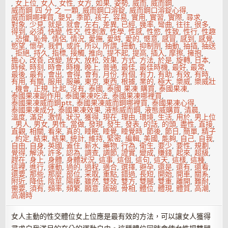
,
女上位
,
女人
,
女性
,
女方
,
如果
,
姿勢
,
威而
,
威而鋼
,
威而鋼 四 分 之 一顆
,
威而鋼口溶錠
,
威而鋼口溶錠心得
,
威而鋼哪裡買
,
嬰兒
,
季節
,
孩子
,
容易
,
實用
,
實習
,
實際
,
尋求
,
對象
,
少見
,
就是
,
就會
,
左右
,
差異
,
已經
,
幾率
,
彎曲
,
往往
,
很多
,
得到
,
必須
,
快變
,
性交
,
性刺激
,
性學
,
性感
,
性慾
,
性致
,
性行
,
性趣
,
恐懼
,
恥骨
,
情侶
,
情況
,
愛撫
,
愛時
,
愛的
,
愜意
,
感冒
,
感到
,
感覺
,
慾望
,
懷孕
,
我們
,
或許
,
所以
,
所謂
,
扭動
,
抑制劑
,
抽動
,
抽插
,
抽送
,
拒絕
,
持久
,
指標
,
接觸
,
推向
,
提不起
,
提高
,
插入
,
摩擦
,
擁抱
,
擔心
,
改善
,
改變
,
放大
,
放松
,
效果
,
方式
,
方法
,
於是
,
旋轉
,
日本
,
時候
,
時刻
,
時會
,
時機
,
晚上
,
普通
,
最佳
,
最佳時機
,
最好
,
最常
,
最後
,
最有
,
會出
,
會得
,
會有
,
月份
,
有個
,
有力
,
有助
,
有效
,
有時
,
有用
,
有關
,
服用
,
服藥
,
東京
,
東西
,
根據
,
業的
,
極大
,
樂威
,
樂威壯
,
機會
,
正規
,
比起
,
沒有
,
泰國
,
泰國 果凍 購買
,
泰國果凍
,
泰國果凍副作用
,
泰國果凍吃法
,
泰國果凍哪裡買
,
泰國果凍威而鋼ptt
,
泰國果凍威而鋼哪裡買
,
泰國果凍心得
,
泰國果凍成分
,
泰國果凍效果
,
液態威而鋼
,
液態威購買
,
清晨
,
溫度
,
滿足
,
激情
,
狀況
,
獲得
,
現在
,
理由
,
環境
,
生活
,
用於
,
男上位
,
男人
,
男女
,
男性
,
當做
,
發現
,
發生
,
發表
,
的話
,
的頭
,
盡性
,
直接
,
直觀
,
相關
,
看來
,
真的
,
睡眠
,
睡覺
,
睡覺時
,
節後
,
節日
,
簡單
,
精子
,
約定
,
結束
,
結果
,
統計
,
維持
,
緊密
,
編輯
,
美國
,
能夠
,
自己
,
自我
,
自由
,
自身
,
英國
,
蓋住
,
薪水
,
藥物
,
行為
,
衛生
,
要少
,
要性
,
規劃
,
覺得
,
解決
,
許多
,
認為
,
調查
,
調節
,
證實
,
變成
,
賺錢
,
起來
,
超級
,
趕在
,
身上
,
身體
,
身體狀況
,
這事
,
這個
,
這句
,
這天
,
這樣
,
這種
,
這裡
,
進行
,
運動
,
過的
,
過程
,
適合
,
選擇
,
避孕
,
還是
,
還有
,
還看
,
還要
,
那些
,
那麼
,
部位
,
采取
,
重點
,
錯過
,
長短
,
開始
,
開車
,
關系
,
附近
,
降低
,
陰莖
,
陽痿
,
雖然
,
雙效
,
雙方
,
雙腿
,
雙重
,
離開
,
難耐
,
需要
,
須有
,
頻率
,
頻繁
,
願意
,
飯碗
,
骨相
,
體位
,
體現
,
體質
,
高潮
,
高潮時
女人主動的性交體位女上位應是最有效的方法，可以讓女人獲得