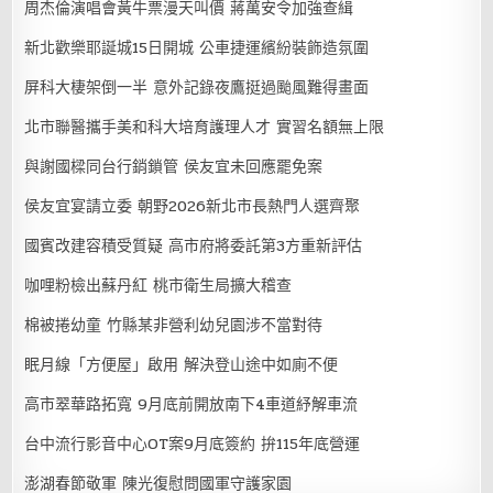
周杰倫演唱會黃牛票漫天叫價 蔣萬安令加強查緝
新北歡樂耶誕城15日開城 公車捷運繽紛裝飾造氛圍
屏科大棲架倒一半 意外記錄夜鷹挺過颱風難得畫面
北市聯醫攜手美和科大培育護理人才 實習名額無上限
與謝國樑同台行銷鎖管 侯友宜未回應罷免案
侯友宜宴請立委 朝野2026新北市長熱門人選齊聚
國賓改建容積受質疑 高市府將委託第3方重新評估
咖哩粉檢出蘇丹紅 桃市衛生局擴大稽查
棉被捲幼童 竹縣某非營利幼兒園涉不當對待
眠月線「方便屋」啟用 解決登山途中如廁不便
高市翠華路拓寬 9月底前開放南下4車道紓解車流
台中流行影音中心OT案9月底簽約 拚115年底營運
澎湖春節敬軍 陳光復慰問國軍守護家園