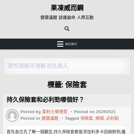
Skip
果凍威而鋼
to
content
健康議題 談運論命 人際互動
MENU
男性陽痿早洩藥:按此進入
標籤:
保險套
持久保險套和必利勁哪個好？
Posted by
犀利士哪裡買
Posted on
20260521
Posted in
健康議題
Tagged
保險套
,
哪個
,
必利勁
首先各位先了解一個觀念,持久保險套都是添加利多卡因麻醉劑,屬