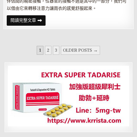
伴侶間的親密接觸，性器官的接觸不過是其中的一部分，我們可
以借由它來轉移注意力讓雨衣的感覺舒服起來。
男
閱讀完整文章
人
如
何
科
學
避
文
孕
1
2
3
OLDER POSTS →
且
章
用
保
分
險
套
頁
調
情？