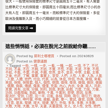
很大。一般使用保險套的標準尺寸是圓周五十二毫米，有人需要
比標準尺寸大的保險套，即圓周五十四毫米;而比標準尺寸小的亦
大有人在，即圓周五十一毫米。而較標準尺寸大的保險套，多從
歐洲及俄羅斯入貨，而小巧精細的就會從日本方面搜羅。
使
閱讀完整文章
用
過
緊
的
保
這些悄悄話，必須在脫光之前說給你聽……
險
套
導
Posted by
犀利士哪裡買
Posted on
20240826
致
Posted in
健康議題
陽
痿
Tagged
一些
,
一樣
,
一步
,
一看
,
一種
,
一起
,
一項
,
不了
,
不可
,
後
不同
,
不喜
,
不在
,
不夠
,
不妨
,
不實
,
不性
,
不斷
,
不是
,
不會
,
不用
,
悔
不給
,
不能
,
不要
,
不適
,
不願
,
世界
,
並不
,
並非
,
中學
,
主動
,
主導
,
不
之後
,
也許
,
了解
,
事實
,
事實上
,
享受
,
人們
,
人性
,
人會
,
人為
,
人能
及
,
人變
,
人體
,
他們
,
付出
,
代表
,
以為
,
休息
,
伴侶
,
作為
,
來個
,
來看
,
來說
,
保險
,
保險套
,
個人
,
個性
,
倒頭
,
值得
,
偉哥
,
做個
,
做好
,
做飯
,
偶爾
,
偽裝
,
傳遞
,
傷害
,
僅僅
,
充盈
,
內心
,
內衣
,
全身
,
兩人
,
共赴
,
其實
,
具有
,
出現
,
分鐘
,
別的
,
到底
,
刺激
,
前戲
,
力度
,
力氣
,
力量
,
功效
,
功能障礙
,
勃起
,
動物
,
千萬
,
千萬別
,
即使
,
原因
,
反應
,
取決於
,
受到
,
口腔
,
另一半
,
可能
,
各個
,
同時
,
吸引
,
吸引力
,
吸收
,
告訴
,
呻吟
,
呻吟聲
,
呼吸
,
啟動
,
喜歡
,
單一
,
嘗試
,
器官
,
回應
,
因為
,
在意
,
基本
,
堅硬
,
增大
,
增硬
,
壓力
,
外陰
,
多多
,
多數
,
大多數
,
大敵
,
大睡
,
大膽
,
太早
,
夫妻
,
夫妻感情
,
女人
,
女人性
,
女性
,
她們
,