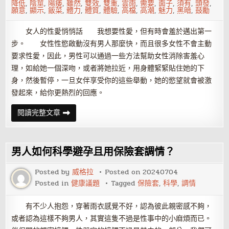
降低
,
陰莖
,
陽痿
,
雖然
,
雙效
,
雙重
,
雲雨
,
需要
,
面子
,
須有
,
頭發
,
願意
,
顯示
,
飯菜
,
體力
,
體質
,
體驗
,
高檔
,
高潮
,
魅力
,
黑暗
,
鼓勵
女人的性愛悄悄話 我想要性愛，但有時會羞於邁出第一
步。 女性性慾啟動沒有男人那麼快，而且很多女性不會主動
要求性愛，因此，男性可以通過一些方法幫助女性消除害羞心
理，如給她一個深吻，或者將她拉近，用身體緊緊貼住她的下
身，然後暫停，一旦女伴享受你的這些舉動，她的慾望就會被激
發起來，給你更熱烈的回應。
這
閱讀完整文章
些
悄
悄
話，
必
男人如何科學避孕且用保險套調情？
須
在
脫
Posted by
威格拉
Posted on
20240704
光
Posted in
健康議題
Tagged
保險套
,
科學
,
調情
之
前
說
給
有不少人抱怨，穿著雨衣感覺不好，認為彼此親密感不夠，
你
或者認為這樣不夠男人，其實這隻不過是性事中的小麻煩而已。
聽……