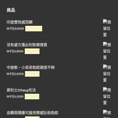
商品
印度雙效威而鋼
原
目
NT$
3,000
NT$
1,800
始
前
價
價
沒有處方箋必利勁哪裡買
格：
格：
原
目
NT$
1,800
NT$
900
NT$3,000。
NT$1,800。
始
前
價
價
中途軟，小弟弟勃起硬度不夠
格：
格：
原
目
NT$
1,600
NT$
800
NT$1,800。
NT$900。
始
前
價
價
犀利士20mg吃法
格：
格：
原
目
NT$
1,200
NT$
500
NT$1,600。
NT$800。
始
前
價
價
血糖高陽痿可服用樂威壯助勃起
格：
格：