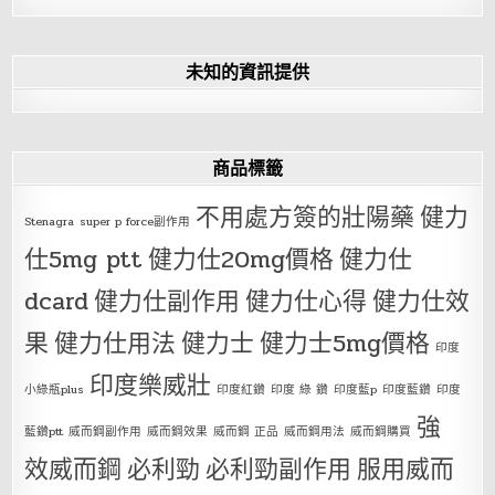
未知的資訊提供
商品標籤
不用處方簽的壯陽藥
健力
Stenagra
super p force副作用
仕5mg ptt
健力仕20mg價格
健力仕
dcard
健力仕副作用
健力仕心得
健力仕效
果
健力仕用法
健力士
健力士5mg價格
印度
印度樂威壯
小綠瓶plus
印度紅鑽
印度 綠 鑽
印度藍p
印度藍鑽
印度
強
藍鑽ptt
威而鋼副作用
威而鋼效果
威而鋼 正品
威而鋼用法
威而鋼購買
效威而鋼
必利勁
必利勁副作用
服用威而