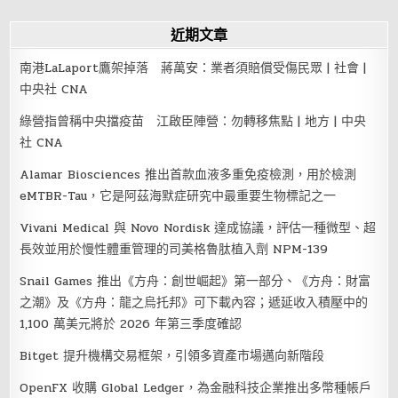
近期文章
南港LaLaport鷹架掉落 蔣萬安：業者須賠償受傷民眾 | 社會 |
中央社 CNA
綠營指曾稱中央擋疫苗 江啟臣陣營：勿轉移焦點 | 地方 | 中央
社 CNA
Alamar Biosciences 推出首款血液多重免疫檢測，用於檢測
eMTBR-Tau，它是阿茲海默症研究中最重要生物標記之一
Vivani Medical 與 Novo Nordisk 達成協議，評估一種微型、超
長效並用於慢性體重管理的司美格魯肽植入劑 NPM-139
Snail Games 推出《方舟：創世崛起》第一部分、《方舟：財富
之潮》及《方舟：龍之烏托邦》可下載內容；遞延收入積壓中的
1,100 萬美元將於 2026 年第三季度確認
Bitget 提升機構交易框架，引領多資產市場邁向新階段
OpenFX 收購 Global Ledger，為金融科技企業推出多幣種帳戶