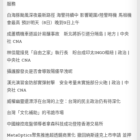
服務
白海豚颱風深夜最新路徑 海警持續中 影響範圍/陸警時機 馬祖機
會最高 預計明天（8日）晚到9日上午
成蘆橋機車道設計易釀事故 新北將拆引道分隔島 | 地方 | 中央
社 CNA
林佳龍接見「自由之家」執行長 盼台成印太INGO樞紐 | 政治 |
中央社 CNA
攝護腺發炎是否會導致陽痿早洩呢
漢光演習金防部實彈射擊 安全考量未實施部分火砲 | 政治 | 中
央社 CNA
威權幽靈還漂浮在台灣的上空：台灣的民主政治仍有待深化
台灣「文化補助」的弔詭市場
中國線控底盤領導者拿森科技成功登陸香港交易所
MetaOptics聚焦推進超透鏡商業化 撤回納斯達克上市申請 並押