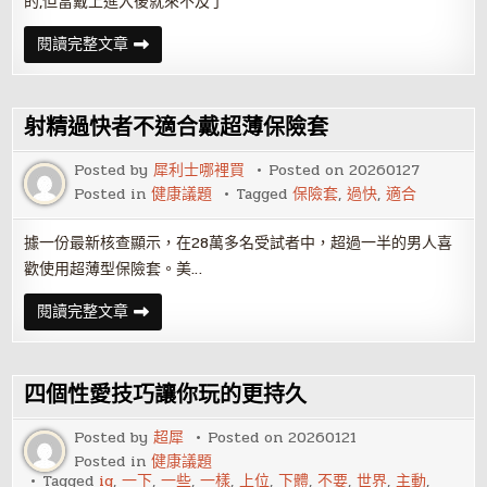
的,但當戴上進入後就來不及了
持
閱讀完整文章
久
保
險
套
和
射精過快者不適合戴超薄保險套
必
利
勁
Posted by
犀利士哪裡買
Posted on
20260127
哪
Posted in
健康議題
Tagged
保險套
,
過快
,
適合
個
好？
據一份最新核查顯示，在28萬多名受試者中，超過一半的男人喜
歡使用超薄型保險套。美…
射
閱讀完整文章
精
過
快
者
不
四個性愛技巧讓你玩的更持久
適
合
戴
Posted by
超犀
Posted on
20260121
超
Posted in
健康議題
薄
保
Tagged
ig
,
一下
,
一些
,
一樣
,
上位
,
下體
,
不要
,
世界
,
主動
,