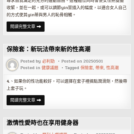
尋求自我滿足的充分的運動自由。這種體位同時會使女性把雙腿
收緊，並在一起，或可以調節yin莖插入的幅度，以適合女人自己
的方式使其yin蒂與男人的恥骨相觸。
超
閱讀完整文章
級
實
用
的
做
保險套：新玩法帶來新的性高潮
愛
方
法
Posted by
必利勁
Posted on
20250501
與
Posted in
健康議題
Tagged
保險套
,
帶來
,
性高潮
時
刻
表
4.、如果你的性功能較好，可以選擇在套子裡搞點潤滑劑，然後帶
上套子玩。
保
閱讀完整文章
險
套：
新
玩
法
激情性愛時也在享用健身器
帶
來
新