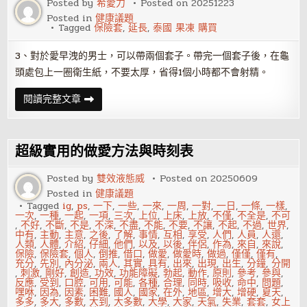
Posted by
希愛力
Posted on
20251223
的
Posted in
健康議題
更
Tagged
保險套
,
延長
,
泰國 果凍 購買
持
久
3、對於愛早洩的男士，可以帶兩個套子。帶完一個套子後，在龜
頭處包上一圈衛生紙，不要太厚，省得1個小時都不會射精。
保
閱讀完整文章
險
套
新
玩
法
超級實用的做愛方法與時刻表
延
長
性
Posted by
雙效液態威
Posted on
20250609
愛
Posted in
健康議題
時
間
Tagged
ig
,
ps
,
一下
,
一些
,
一來
,
一周
,
一對
,
一日
,
一條
,
一樣
,
技
一次
,
一種
,
一起
,
一項
,
三次
,
上位
,
上床
,
上放
,
不僅
,
不全是
,
不可
巧
,
不好
,
不斷
,
不是
,
不深
,
不盡
,
不能
,
不要
,
不讓
,
不起
,
不過
,
世界
,
中有
,
主動
,
主意
,
之後
,
了解
,
事情
,
互相
,
享受
,
人們
,
人員
,
人還
,
人類
,
人體
,
介紹
,
仔細
,
他們
,
以及
,
以後
,
伴侶
,
作為
,
來自
,
來說
,
保險
,
保險套
,
個人
,
倒推
,
借口
,
做愛
,
做愛時
,
做過
,
僅僅
,
僅有
,
充分
,
先別
,
內分泌
,
兩人
,
其實
,
具有
,
出來
,
出現
,
出生
,
分鐘
,
分開
,
刺激
,
剛好
,
創造
,
功效
,
功能障礙
,
勃起
,
動作
,
原則
,
參考
,
參與
,
反應
,
受到
,
口腔
,
可用
,
可能
,
各種
,
合理
,
同時
,
吸收
,
命中
,
問題
,
嘿咻
,
因為
,
因素
,
困難
,
國人
,
國家
,
在外
,
地區
,
增大
,
增硬
,
夏天
,
多多
,
多大
,
多數
,
大到
,
大多數
,
大學
,
大家
,
天氣
,
失業
,
套套
,
女上