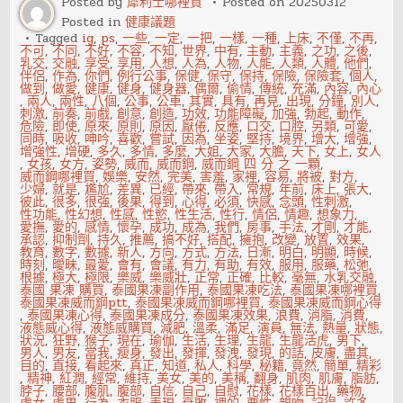
Posted by
犀利士哪裡買
Posted on
20250312
的
Posted in
健康議題
性
高
Tagged
ig
,
ps
,
一些
,
一定
,
一把
,
一樣
,
一種
,
上床
,
不僅
,
不再
,
潮
不可
,
不同
,
不好
,
不容
,
不知
,
世界
,
中有
,
主動
,
主義
,
之功
,
之後
,
乳交
,
交融
,
享受
,
享用
,
人想
,
人為
,
人物
,
人能
,
人類
,
人體
,
他們
,
伴侶
,
作為
,
你們
,
例行公事
,
保健
,
保守
,
保持
,
保險
,
保險套
,
個人
,
做到
,
做愛
,
健康
,
健身
,
健身器
,
偶爾
,
偷情
,
傳統
,
充滿
,
內容
,
內心
,
兩人
,
兩性
,
八個
,
公事
,
公車
,
其實
,
具有
,
再見
,
出現
,
分鐘
,
別人
,
刺激
,
前奏
,
前戲
,
創意
,
創造
,
功效
,
功能障礙
,
加強
,
勃起
,
動作
,
危險
,
即使
,
原來
,
原則
,
原因
,
厭倦
,
反應
,
口交
,
口腔
,
另類
,
可愛
,
同時
,
吸收
,
呻吟
,
喜歡
,
嘗試
,
因為
,
坐姿
,
堅持
,
境界
,
增大
,
增強
,
增強性
,
增硬
,
多久
,
多情
,
多麼
,
大姐
,
大家
,
大膽
,
天下
,
女上
,
女人
,
女孩
,
女方
,
姿勢
,
威而
,
威而鋼
,
威而鋼 四 分 之 一顆
,
威而鋼哪裡買
,
娛樂
,
安然
,
完美
,
害羞
,
家裡
,
容易
,
將被
,
對方
,
少婦
,
就是
,
尷尬
,
差異
,
已經
,
帶來
,
帶入
,
常規
,
年前
,
床上
,
張大
,
彼此
,
很多
,
很強
,
後果
,
得到
,
心得
,
必須
,
快感
,
念頭
,
性刺激
,
性功能
,
性幻想
,
性感
,
性慾
,
性生活
,
性行
,
情侶
,
情趣
,
想象力
,
愛撫
,
愛的
,
感情
,
懷孕
,
成功
,
成為
,
我們
,
房事
,
手法
,
才剛
,
才能
,
承認
,
抑制劑
,
持久
,
推薦
,
搞不好
,
搭配
,
擁抱
,
改變
,
放置
,
效果
,
教育
,
數字
,
數據
,
新人
,
方向
,
方式
,
方法
,
日漸
,
明白
,
明顯
,
時候
,
時刻
,
曖昧
,
最愛
,
會有
,
會議
,
有力
,
有助
,
有效
,
服用
,
服藥
,
松弛
,
根據
,
極大
,
極限
,
樂威
,
樂威壯
,
正常
,
正確
,
比較
,
毫無
,
水乳交融
,
泰國 果凍 購買
,
泰國果凍副作用
,
泰國果凍吃法
,
泰國果凍哪裡買
,
泰國果凍威而鋼ptt
,
泰國果凍威而鋼哪裡買
,
泰國果凍威而鋼心得
,
泰國果凍心得
,
泰國果凍成分
,
泰國果凍效果
,
浪費
,
消脂
,
消費
,
液態威心得
,
液態威購買
,
減肥
,
溫柔
,
滿足
,
演員
,
無法
,
熱量
,
狀態
,
狀況
,
狂野
,
猴子
,
現在
,
瑜伽
,
生活
,
生理
,
生龍
,
生龍活虎
,
男下
,
男人
,
男友
,
當我
,
瘦身
,
發出
,
發揮
,
發洩
,
發現
,
的話
,
皮膚
,
盡其
,
目的
,
直接
,
看起來
,
真正
,
知道
,
私人
,
科學
,
秘籍
,
竟然
,
簡單
,
精彩
,
精神
,
紅潤
,
經常
,
維持
,
美女
,
美的
,
美稱
,
翻身
,
肌肉
,
肌膚
,
脂肪
,
脖子
,
腰部
,
腹肌
,
腹部
,
自信
,
自己
,
自慰
,
花樣
,
花樣百出
,
藥物
,