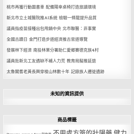
桃市再獲行動圖書車 配備陽傘桌椅打造旅讀環境
新北市立土城醫院推AI系統 檢驗一條龍提升品質
議員指疫苗接種出包甩鍋中央 北市聯醫：非事實
全國古蹟日 金門打造步道經濟推古官道導覽
發展林下經濟 南投林業分署助仁愛鄉賽德克族4村
議員批新北工友遇缺不補人力荒 教育局擬推延退
太魯閣耆老黃長興穿梭山林數十年 記錄族人遷徙遺跡
未知的資訊提供
商品標籤
不用處方簽的壯陽藥
健力