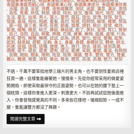
泰國果凍哪裡買
,
泰國果凍威而鋼ptt
,
泰國果凍威而鋼哪裡買
,
泰國果凍威而鋼心得
,
泰國果凍心得
,
泰國果凍成分
,
泰國果凍效果
,
活躍
,
浪漫
,
浴室
,
消費
,
液態威購買
,
測試
,
渴望
,
滿意
,
滿足
,
激情
,
為性
,
焦慮
,
熱情
,
熱戀
,
爆發
,
特別
,
狀況
,
獲得
,
現代
,
現在
,
現實
,
生活
,
產生
,
由來
,
男人
,
當人
,
當然
,
瘋狂
,
發出
,
發洩
,
發現
,
發生
,
發達
,
直接
,
相信
,
相處
,
看看
,
真的
,
知道
,
短時間
,
破壞
,
確實
,
禁區
,
第一個
,
第三者
,
等待
,
答案
,
節奏
,
簡單
,
絕對
,
統計
,
經常
,
維持
,
緊張
,
緩解
,
總是
,
缺乏
,
罪惡
,
罪惡感
,
罷了
,
美妙
,
習慣
,
胃口
,
臀部
,
自己
,
自慰
,
自由
,
興奮
,
興趣
,
花樣
,
藏著
,
藥物
,
蘊藏
,
處理
,
行為
,
表現
,
要性
,
解壓
,
解釋
,
試試
,
認為
,
誘惑
,
變化
,
變成
,
豐胸
,
起來
,
起到
,
越來越
,
趕緊
,
足夠
,
身上
,
身邊
,
身體
,
身體狀況
,
轉地
,
辦法
,
迅速
,
這個
,
這樣
,
這種
,
速度
,
進入
,
進行
,
過去
,
達到
,
達到高潮
,
適應
,
還不
,
還是
,
還會
,
還有
,
還沒
,
那裡
,
采取
,
重塑
,
重溫
,
長時間
,
長期
,
開始
,
關系
,
限制
,
陰莖
,
陰蒂
,
陽痿
,
雙手
,
雙效
,
雙方
,
雙重
,
難以
,
難道
,
需要
,
須有
,
養出
,
餐桌
,
體質
,
高漲
,
高潮
,
魅力
,
默契
不過，千萬不要笨拙地學三級片的男主角，也不要到性愛商店裡
狂買一通，這樣隻能嚇著她。慢慢來。先從你經常采用的做愛姿
勢開始，即使采取最保守的正面姿勢，也可以在她的腰下墊上一
個枕頭，這樣你會進入更深，刺激更大。不妨再試試從她後面進
入，你會發現感覺真的不同。多來些花樣吧，循規蹈矩，一成不
變，隻能讓雙方都沒了興趣。
性
閱讀完整文章
愛：
激
情