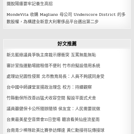
擺脫陽痿要牢記養生高招
MondeVita 收購 Magliano 母公司 Underscore District 的多
數股權，為構建全新意大利奢侈品平台邁出第二步
好文推薦
新北藍綠議員爭執主席裁示爆衝突 互罵無能無恥
審計室指運動場館租借不便利 竹市府擬設借用系統
處理幼兒園性侵案 北市教育局長：人員不夠感同身受
台中國中師課堂宣揚政治理念 校方：持續觀察
竹縣動保所改善凶猛犬收容空間 擬設平面式犬舍
議員籲健保卡公所隨辦隨領 侯友宜：人民需要就做
台東最美星空音樂會11日登場 聽浪看英仙座流星雨
台南青少棒隊赴美比賽參訪輝達 黃仁勳接待玩傳接球