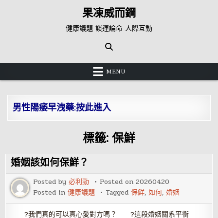
Skip
果凍威而鋼
to
content
健康議題 談運論命 人際互動
MENU
男性陽痿早洩藥:按此進入
標籤:
保鮮
婚姻該如何保鮮？
Posted by
必利勁
Posted on
20260420
Posted in
健康議題
Tagged
保鮮
,
如何
,
婚姻
?我們真的可以真心愛對方嗎？ ?這段婚姻關系平衡