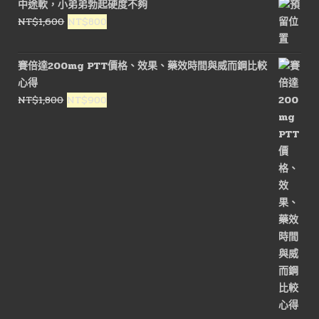
中途軟，小弟弟勃起硬度不夠
原
目
NT$
1,600
NT$
800
始
前
價
價
賽倍達200mg PTT價格、效果、藥效時間與威而鋼比較
格：
格：
心得
NT$1,600。
NT$800。
原
目
NT$
1,800
NT$
900
始
前
價
價
格：
格：
NT$1,800。
NT$900。