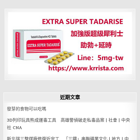
性
慾
的
五
大
天
敵
近期文章
發芽的食物可以吃嗎
3D列印玩具熊成運毒工具 高雄警偵破走私毒品案 | 社會 | 中央
社 CNA
新北瑞三整煤廠修復近完工 「三鐵」串聯礦業文化 | 地方 | 中