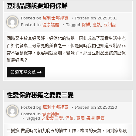
肚
豆制品應該要如何保鮮
雞
嗎
Posted by
犀利士哪裡買
Posted on
20250531
Posted in
健康議題
Tagged
保鮮
,
應該
,
豆制品
同時又由於其好吸好，好消化的特點，因此成為了現實生活中老
百姓們餐桌上最常見的美食之一。但是同時我們也知道豆制品非
常不容易保存，很容易就腐爛，變味了。那麼豆制品應該怎麼保
鮮最好呢？
豆
閱讀完整文章
制
品
應
該
要
性愛保鮮秘籍之愛愛三變
如
何
保
Posted by
犀利士哪裡買
Posted on
20250120
鮮
Posted in
健康議題
Tagged
之愛愛三變
,
保鮮
,
泰國 果凍 購買
二變換‘做愛時間朝九晚五的繁忙工作，寒冷的天氣，回到家都疲