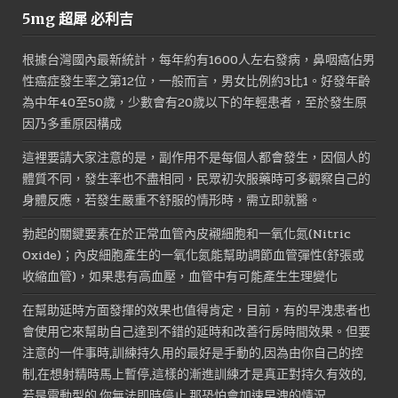
5mg 超犀 必利吉
根據台灣國內最新統計，每年約有1600人左右發病，鼻咽癌佔男
性癌症發生率之第12位，一般而言，男女比例約3比1。好發年齡
為中年40至50歲，少數會有20歲以下的年輕患者，至於發生原
因乃多重原因構成
這裡要請大家注意的是，副作用不是每個人都會發生，因個人的
體質不同，發生率也不盡相同，民眾初次服藥時可多觀察自己的
身體反應，若發生嚴重不舒服的情形時，需立即就醫。
勃起的關鍵要素在於正常血管內皮襯細胞和一氧化氮(Nitric
Oxide)；內皮細胞產生的一氧化氮能幫助調節血管彈性(舒張或
收縮血管)，如果患有高血壓，血管中有可能產生生理變化
在幫助延時方面發揮的效果也值得肯定，目前，有的早洩患者也
會使用它來幫助自己達到不錯的延時和改善行房時間效果。但要
注意的一件事時,訓練持久用的最好是手動的,因為由你自己的控
制,在想射精時馬上暫停,這樣的漸進訓練才是真正對持久有效的,
若是電動型的,你無法即時停止,那恐怕會加速早洩的情況