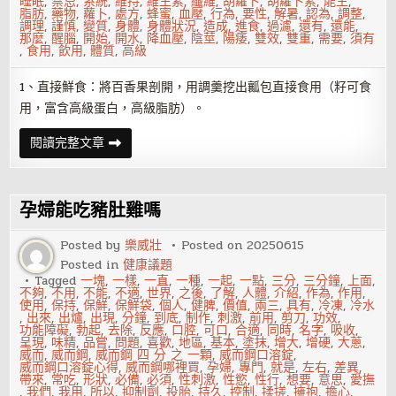
睡眠
,
禁忌
,
系統
,
維持
,
維生素
,
纖維
,
胡蘿卜
,
胡蘿卜素
,
能生
,
脂肪
,
藥物
,
蘿卜
,
處方
,
蜂蜜
,
血壓
,
行為
,
要性
,
解暑
,
認為
,
調整
,
調理
,
謹慎
,
變質
,
身體
,
身體狀況
,
造成
,
進食
,
過濾
,
還有
,
還能
,
那麼
,
醒腦
,
開始
,
開水
,
降血壓
,
陰莖
,
陽痿
,
雙效
,
雙重
,
需要
,
須有
,
食用
,
飲用
,
體質
,
高級
1、直接鮮食：將百香果剖開，用調羹挖出瓤包直接食用（籽可食
用，富含高級蛋白，高級脂肪）。
百
閱讀完整文章
香
果
怎
麼
吃？
孕婦能吃豬肚雞嗎
百
香
果
Posted by
樂威壯
Posted on
20250615
的
Posted in
健康議題
食
用
Tagged
一塊
,
一樣
,
一直
,
一種
,
一起
,
一點
,
三分
,
三分鐘
,
上面
,
禁
不夠
,
不用
,
不能
,
不適
,
世界
,
之後
,
了解
,
人體
,
介紹
,
作為
,
作用
,
忌
使用
,
保持
,
保鮮
,
保鮮袋
,
個人
,
健脾
,
價值
,
兩三
,
具有
,
冷凍
,
冷水
,
出來
,
出爐
,
出現
,
分鐘
,
到底
,
制作
,
刺激
,
前用
,
剪刀
,
功效
,
功能障礙
,
勃起
,
去除
,
反應
,
口腔
,
可口
,
合適
,
同時
,
名字
,
吸收
,
呈現
,
味精
,
品嘗
,
問題
,
喜歡
,
地區
,
基本
,
塗抹
,
增大
,
增硬
,
大蔥
,
威而
,
威而鋼
,
威而鋼 四 分 之 一顆
,
威而鋼口溶錠
,
威而鋼口溶錠心得
,
威而鋼哪裡買
,
孕婦
,
專門
,
就是
,
左右
,
差異
,
帶來
,
常吃
,
形狀
,
必備
,
必須
,
性刺激
,
性慾
,
性行
,
想要
,
意思
,
愛撫
,
我們
,
我用
,
所以
,
抑制劑
,
投胎
,
持久
,
控制
,
揉搓
,
擁抱
,
擔心
,