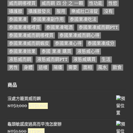
威而鋼哪裡買
威而鋼 四 分 之 一顆
性功能
性慾
攝護腺
攝護腺發炎
服用
樂威壯口溶錠
沒有
泰國果凍
泰國果凍副作用
泰國果凍吃法
泰國果凍哪裡買
泰國果凍喝酒
泰國果凍威而鋼PTT
泰國果凍威而鋼哪裡買
泰國果凍威而鋼心得
泰國果凍威而鋼蝦皮
泰國果凍心得
泰國果凍成分
泰國果凍效果
泰國 果凍 購買
液態威心得
液態威而鋼
液態威而鋼PTT
液態威購買
生活
男性
身體
這樣
陽痿
需要
面相
風水
飲食
商品
沒處方籤買威而鋼
原
目
NT$
3,000
NT$
1,600
始
前
價
價
龜頭敏感度過高而早洩怎麼辦
格：
格：
原
目
NT$
1,500
NT$
900