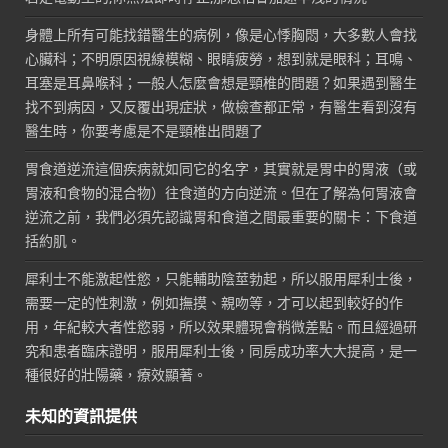
身體上所有可能找錯醫生的病例，像是心悸胸悶，大多數人會找
心臟科；不明原因視線模糊、眼睛疲勞，想到就是眼科；耳鳴、
耳塞是耳鼻喉科；一般人怎麼會想是頸椎的問題？如果遇到醫生
找不到病因，又反覆出現症狀，做檢查都正常，有醫生看到沒有
醫生時，你要考慮是不是頸椎出問題了
胃食道逆流這個疾病就如同它的名字，其實就是胃中的胃液（或
胃液和食物的混合物）往食道的方向逆流。但在了解為何胃液會
逆流之前，我們必須先認識胃和食道之間最重要的關卡：下食道
括約肌。
犀利士不能激起性慾，只能輔助陰莖勃起，所以服用犀利士後，
需要一定的性刺激，例如撫摸、親吻等，才可以起到較好的作
用，年紀較大者性慾弱，所以效果體現會稍微差點。而且經過研
究和患者臨床證明，服用犀利士後，同房成功率大大提高，是一
種很好的壯陽藥，療效顯著。
未知的資訊提供