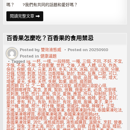
嗎？ ?我們有共同的話題和愛好嗎？
婚
閱讀完整文章
姻
該
如
何
保
百香果怎麼吃？百香果的食用禁忌
鮮？
Posted by
雙效液態威
Posted on
20250910
Posted in
健康議題
Tagged
ig
,
一杯
,
一樣
,
一段時間
,
一種
,
三個
,
不同
,
不好
,
不宜
,
不慎
,
不易
,
不用
,
不良影響
,
世界
,
之後
,
人應
,
人體
,
以及
,
作為
,
保存
,
保鮮
,
個人
,
元素
,
具有
,
冬天
,
冰水
,
冰箱
,
出來
,
出現
,
分層
,
分鐘
,
切開
,
刺激
,
功效
,
功能障礙
,
助於
,
勃起
,
反應
,
口腔
,
可口
,
可幫
,
可得
,
可用
,
可能
,
可食用
,
吃法
,
吸收
,
品質
,
喝一杯
,
增大
,
增硬
,
夏天
,
多種
,
天然
,
失眠
,
如果
,
威而
,
威而鋼
,
威而鋼 四 分 之 一顆
,
威而鋼口溶錠
,
威而鋼口溶錠心得
,
威而鋼哪裡買
,
富含
,
差異
,
幫助
,
很難
,
微量元素
,
必須
,
怎麼樣
,
性刺激
,
性慾
,
性行
,
患有
,
情況
,
愛撫
,
應當
,
所以
,
抑制劑
,
持久
,
提神
,
提神醒腦
,
提高
,
擁抱
,
擔心
,
效果
,
時候
,
晚睡
,
更佳
,
更好
,
最好
,
會有
,
有力
,
有助
,
有助於
,
有效
,
服用
,
服藥
,
果子
,
果汁
,
果汁機
,
根據
,
榨汁
,
榨汁機
,
樂威
,
樂威壯
,
檸檬
,
檸檬汁
,
正常
,
正確
,
法是
,
泡茶
,
泡酒
,
泰國果凍
,
泰國果凍副作用
,
泰國果凍吃法
,
泰國果凍哪裡買
,
泰國果凍喝酒
,
泰國果凍威而鋼ptt
,
泰國果凍威而鋼哪裡買
,
泰國果凍心得
,
泰國果凍成分
,
泰國果凍效果
,
消化
,
液態威而鋼
,
液態威購買
,
溫開水
,
烹飪
,
營養
,
狀況
,
現象
,
生津止渴
,
用於
,
由於
,
疾病
,
白糖
,
百香果
,
直接
,
睡前
,