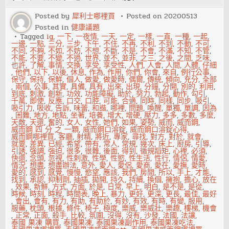
後
性
Posted by
犀利士哪裡買
Posted on
20200513
愛
Posted in
健康議題
生
活
Tagged
ig
,
一下
,
一夜情
,
一天
,
一定
,
一樣
,
一直
,
一種
,
一起
,
一邊
,
一點
,
三分
,
三步
,
下午
,
不住
,
不再
,
不利
,
不到
,
不動
,
不可
,
不同
,
不夠
,
不如
,
不妨
,
不想
,
不斷
,
不是
,
不會
,
不滿
,
不知
,
不管
,
不能
,
不要
,
不變
,
不過
,
世界
,
並不
,
並非
,
之三
,
之後
,
之間
,
乏味
,
也許
,
了解
,
事情
,
交換
,
享受
,
享受性
,
人們
,
人會
,
人間
,
人體
,
仔細
,
他們
,
以下
,
以後
,
休息
,
作為
,
作用
,
你們
,
你會
,
來自
,
例行公事
,
保守
,
保持
,
保鮮
,
個人
,
做愛
,
做愛時
,
偶爾
,
傳統
,
傾向
,
充分
,
全部
,
兩個
,
公事
,
其實
,
具備
,
具有
,
出來
,
出現
,
分鐘
,
分開
,
別的
,
利用
,
到底
,
刺激
,
創新
,
功效
,
功能障礙
,
助於
,
努力
,
勃起
,
動作
,
勾引
,
千萬
,
即使
,
反應
,
口交
,
口腔
,
可能
,
合適
,
同時
,
同樣
,
同步
,
吸引
,
吸引力
,
吸收
,
告訴
,
味蕾
,
和諧
,
哪裡
,
問題
,
喚醒
,
單獨
,
單調
,
因為
,
困難
,
地方
,
地點
,
坐著
,
培養
,
增大
,
增硬
,
壓力
,
多多
,
多數
,
多麼
,
天敵
,
天還
,
奮的
,
女人
,
女性
,
她們
,
如果
,
姿勢
,
威而
,
威而鋼
,
威而鋼 四 分 之 一顆
,
威而鋼口溶錠
,
威而鋼口溶錠心得
,
威而鋼哪裡買
,
客廳
,
射精
,
將近
,
專家
,
尋找
,
對方
,
對於
,
就會
,
就要
,
差異
,
已經
,
希望
,
帶有
,
常人
,
常規
,
幾次
,
床上
,
廚房
,
引導
,
引誘
,
強調
,
強迫
,
很多
,
很難
,
後面
,
得到
,
循規蹈矩
,
心裡
,
必須
,
快還
,
念頭
,
忽視
,
性刺激
,
性學
,
性慾
,
性生活
,
性行
,
情侶
,
情愛
,
情況
,
想盡
,
想盡辦法
,
意外
,
愛人
,
愛侶
,
愛商
,
愛在
,
愛撫
,
愛時
,
愛的
,
感到
,
感覺
,
慢慢
,
慾望
,
應該
,
我們
,
房間
,
所以
,
手上
,
才能
,
找到
,
承認
,
抑制劑
,
抽插
,
拋開
,
持久
,
持續
,
換個
,
擁抱
,
擔心
,
放在
,
效果
,
新鮮
,
方式
,
方面
,
於是
,
日常
,
早上
,
明白
,
是不是
,
是從
,
時候
,
時刻
,
時程
,
時間表
,
晚上
,
暴力
,
更好
,
更深
,
更長
,
最佳
,
最好
,
會出
,
會有
,
有力
,
有助
,
有助於
,
有妙
,
有效
,
有時
,
有變
,
服用
,
服藥
,
枕頭
,
根據
,
條件
,
椅子
,
極度
,
樂威
,
樂威壯
,
樂趣
,
樓梯
,
機會
,
正常
,
正面
,
殺手
,
比較
,
氛圍
,
沒得
,
沒有
,
沙發
,
法國
,
法讓
,
泰國 果凍 購買
,
泰國果凍
,
泰國果凍副作用
,
泰國果凍吃法
,