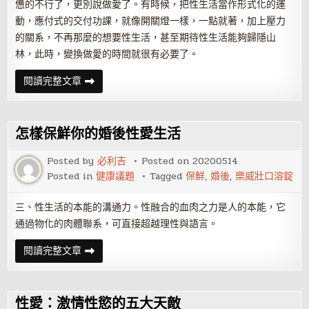
憊的不行了，更別說做愛了。有時候，把性生活當作形式化的運
動，應付式的交付功課，就像開關燈一樣，一點就著，加上壓力
的關系，不再那麼的想要性生活，甚至期待性生活能夠歸隱山
林，此時，變換做愛的時間就很有必要了。
性
閱讀完整文章
愛
保
鮮
秘
籍
怎樣保鮮你的婚後性愛生活
之
愛
愛
Posted by
必利吉
Posted on
20200514
三
Posted in
健康議題
Tagged
保鮮
,
婚後
,
樂威壯口溶錠
變
三、性生活的本能的溝通力。性融合的血肉之力是人的本能，它
通過物化的肉體聯系，可直接超越理性與語言。
怎
閱讀完整文章
樣
保
鮮
你
的
性愛：激情性慾的五大天敵
婚