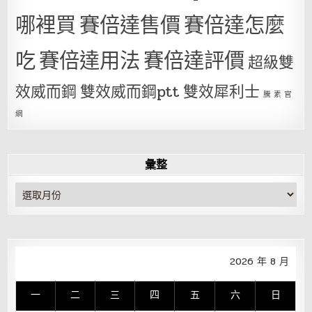
哪裡買
賽倍達售價
賽倍達怎麼
吃
賽倍達用法
賽倍達評價
超級雙
效威而鋼
雙效威而鋼ptt
雙效犀利士
騰 素 官
網
彙整
彙
整
2026 年 8 月
一
二
三
四
五
六
日