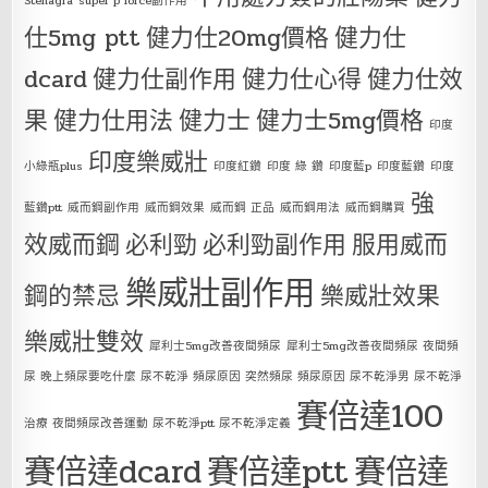
Stenagra
super p force副作用
仕5mg ptt
健力仕20mg價格
健力仕
dcard
健力仕副作用
健力仕心得
健力仕效
果
健力仕用法
健力士
健力士5mg價格
印度
印度樂威壯
小綠瓶plus
印度紅鑽
印度 綠 鑽
印度藍p
印度藍鑽
印度
強
藍鑽ptt
威而鋼副作用
威而鋼效果
威而鋼 正品
威而鋼用法
威而鋼購買
效威而鋼
必利勁
必利勁副作用
服用威而
樂威壯副作用
鋼的禁忌
樂威壯效果
樂威壯雙效
犀利士5mg改善夜間頻尿
犀利士5mg改善夜間頻尿 夜間頻
尿 晚上頻尿要吃什麼 尿不乾淨 頻尿原因 突然頻尿 頻尿原因 尿不乾淨男 尿不乾淨
賽倍達100
治療 夜間頻尿改善運動 尿不乾淨ptt 尿不乾淨定義
賽倍達dcard
賽倍達ptt
賽倍達