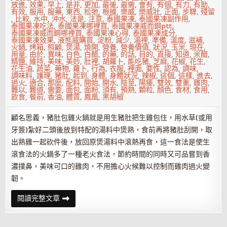
放進
,
效果
,
早上
,
是非
,
更加
,
最後
,
最需
,
會有
,
有個
,
有力
,
有助
,
有效
,
服用
,
服藥
,
東西
,
松弛
,
根據
,
樂威
,
樂威壯
,
正面
,
步驟
,
殘留
,
比較
,
水中
,
沖水
,
法是
,
注意
,
泰國果凍
,
泰國果凍副作用
,
泰國果凍吃法
,
泰國果凍哪裡買
,
泰國果凍威而鋼ptt
,
泰國果凍威而鋼哪裡買
,
泰國果凍心得
,
泰國果凍成分
,
泰國果凍效果
,
液態威購買
,
淀粉
,
減少
,
湯裡
,
準備
,
溫度
,
滋補
,
火鍋
,
烤箱
,
照顧
,
煲湯
,
燒開
,
營養
,
營養價值
,
狀況
,
玉米
,
現在
,
用量
,
由於
,
異味
,
白色
,
白醋
,
的藥
,
的話
,
目的
,
直接
,
知道
,
米醋
,
精鹽
,
維持
,
美味
,
美妙
,
肚裡
,
胡蘿卜
,
能吃豬
,
芝麻
,
花椒
,
花生
,
花生油
,
蔬菜
,
藥物
,
蘿卜
,
行為
,
衣服
,
裡面
,
要性
,
認為
,
調味
,
調味料
,
護理
,
豬肚
,
起到
,
身體
,
身體狀況
,
辣椒
,
這個
,
這樣
,
進去
,
過火
,
適合
,
那麼
,
配料
,
開始
,
開水
,
陰莖
,
陽痿
,
雙效
,
雙重
,
雞肉
,
難以
,
難道
,
需要
,
面包
,
面粉
,
須有
,
預熱
,
顆粒
,
顏色
,
食材
,
食用
,
飲食
,
餐前
,
香油
,
體質
,
鳳凰
,
黑胡椒
顧名思義，豬肚包雞火鍋就是用生豬肚把生雞包住，用水草(或用
牙簽)紮好二頭後放到特配的湯料中煲熟，食前再將豬肚刮開，取
出熟雞一起砍件後，放回原煲湯料中滾熱再食，這一食法是使生
滾食法的火鍋多了一種老火食法，節約時間的同時又可品嘗到香
濃撲鼻，美味可口的雞肉，不用擔心火候難以控制而雞肉過火變
韌。
孕
閱讀完整文章
婦
能
吃
豬