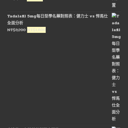
NT$3,000。
NT$1,600。
始
前
價
價
Tadalafil 5mg每日型學名藥對照表：健力士 vs 悍馬仕
格：
格：
全面分析
NT$1,500。
NT$900。
原
目
NT$
3,200
NT$
1,600
始
前
價
價
格：
格：
NT$3,200。
NT$1,600。