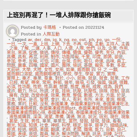
年
輕
人
並
上班別再混了！一堆人排隊跟你搶飯碗
不
是
草
Posted by
卡瑪格
Posted on
20221124
莓
Posted in
人際互動
族！
Tagged
av
,
der
,
dm
,
ig
,
k
,
ng
,
no
,
out
,
ph
,
po
,
yo
,
一份
,
一日
,
一次
,
一直
,
上班
,
上網
,
下去
,
不再
,
中國
,
主動
,
主持人
,
主義
,
之後
,
了解
,
二運
,
人事
,
人口
,
人還
,
人際
,
他們
,
以及
,
企業
,
作用
,
來台
,
來源
,
促進
,
做過
,
傳授
,
傳播
,
價值
,
優勢
,
優秀
,
充分
,
內容
,
具備
,
具有
,
再混
,
利用
,
制作
,
功能障礙
,
千里
,
印度
,
即將
,
卻是
,
參加
,
參考
,
反映
,
可怕
,
可能
,
台灣
,
否則
,
吸引
,
命運
,
品味
,
員工
,
問題
,
嚴重
,
四種
,
國家
,
圖片
,
團隊
,
培訓
,
基礎
,
報告
,
多數
,
多麼
,
大前研
,
大學
,
大陸
,
女性
,
女用
,
如果
,
威而鋼 四 分 之 一顆
,
威而鋼口溶錠
,
威而鋼哪裡買
,
學校
,
學生
,
學習
,
實力
,
實際
,
實際上
,
專才
,
專業
,
尊重
,
對於
,
小小
,
就換
,
就是
,
就會
,
就業
,
工作
,
已經
,
希望
,
帶來
,
常用
,
幹部
,
幾年
,
幾項
,
引發
,
強國
,
強調
,
很難
,
必須
,
性功能
,
性慾
,
性高潮
,
想要
,
態度
,
應用
,
成敗
,
成為
,
我們
,
或許
,
戰力
,
所以
,
所謂
,
才能
,
技術
,
抗壓
,
抗壓性
,
排隊
,
控制
,
提高
,
擁有
,
改變
,
改變命運
,
效果
,
教育
,
整個
,
數據
,
方法
,
方面
,
於是
,
日本
,
明天
,
是否
,
智慧
,
會計
,
有人
,
有利
,
有所
,
未來
,
查詢
,
根據
,
業務
,
業的
,
比較
,
沒有
,
泰國果凍
,
泰國果凍副作用
,
泰國果凍吃法
,
泰國果凍哪裡買
,
泰國果凍威而鋼ptt
,
泰國果凍威而鋼哪裡買
,
泰國果凍威而鋼心得
,
泰國果凍心得
,
泰國果凍成分
,
泰國果凍效果
,
液態威購買
,
深深
,
渴望
,
準備
,
溝通
,
無法
,
狀況
,
班別
,
現在
,
現象
,
甚麼
,
生就
,
男性
,
畢業
,
畢業生
,
當然
,
發掘
,
發現
,
發達
,
看看
,
眼光
,
知識
,
知道
,
社會
,
神經
,
科學
,
穩定
,
競爭
,
競爭力
,
細細品味
,
經濟
,
經過
,
網路
,
美國
,
翻譯
,
老師
,
老闆
,
職場
,
能力
,
自動
,
自己
,
英國
,
表達
,
衰退
,
裁員
,
解決
,
解決問題
,
解讀
,
訊息
,
訓練
,
記住
,