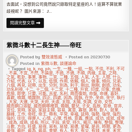
去面試，沒想到公司竟然說只錄取特定星座的人！這算不算就業
歧視呢？ 圖片來源： J…
找
閱讀完整文章
工
作，
竟
被
查
紫微斗數十二長生神——帝旺
星
座
與
Posted by
雙效液態威
Posted on
20230730
父
Posted in
紫微斗數
,
談運論命
母
職
Tagged
ig
,
k
,
ng
,
ph
,
一生
,
一種
,
一組
,
一點
,
不佳
,
不利
,
不可
業！
,
不喜
,
不宜
,
不然
,
不論是
,
不過
,
不適
,
不順
,
丙級
,
主星
,
之時
,
算
之氣
,
乾卦
,
事業
,
事物
,
二宮
,
二種
,
五個
,
人氣
,
人生
,
人間
,
什么
,
就
介紹
,
代表
,
以下
,
以及
,
低頭
,
作用
,
依賴
,
個人
,
做事
,
傾向
,
兄弟
,
業
八個
,
再見
,
冠帶
,
出生
,
分別
,
別為
,
利于
,
剛出
,
剛剛
,
創造
,
功名
,
歧
功名利祿
,
十二
,
十二個
,
十二宮
,
十二種
,
升官
,
印度
,
印象
,
危機
,
視
危險
,
即使
,
只要
,
可能
,
吉星
,
名利
,
周而復始
,
命盤
,
命運
,
喜好
,
嗎？
喜歡
,
噴霧
,
噴霧劑
,
四正
,
四處
,
因為
,
固執
,
在外
,
坐命
,
坐守
,
執行
,
大家
,
大運
,
天哭
,
天府
,
天虛
,
太陰
,
太陽
,
失調
,
女命
,
女性
,
威而鋼口溶錠
,
威而鋼哪裡買
,
婚姻
,
嬰兒
,
子女
,
孤辰
,
官祿
,
官非
,
宮位
,
宮時
,
家庭
,
家庭主婦
,
容易
,
寓意
,
寡宿
,
將有
,
對人
,
就業
,
巔峰
,
工作
,
帝旺
,
帝王
,
帶有
,
平常
,
幸福
,
延時
,
強勢
,
強悍
,
強烈
,
強的
,
往往
,
得罪人
,
心情
,
心理
,
性格
,
意義
,
應該
,
成功
,
成就
,
成年
,
成為
,
成熟
,
成長
,
所以
,
手段
,
承受
,
持久
,
揭示
,
擁有
,
整個
,
整理
,
斗數
,
方向
,
旺盛
,
易得
,
易有
,
易發
,
易遭
,
星曜
,
是非
,
時期
,
更為
,
最強
,
最旺
,
最為
,
最高
,
會變
,
有人
,
有大
,
有災
,
有錢
,
未來
,
未宮
,