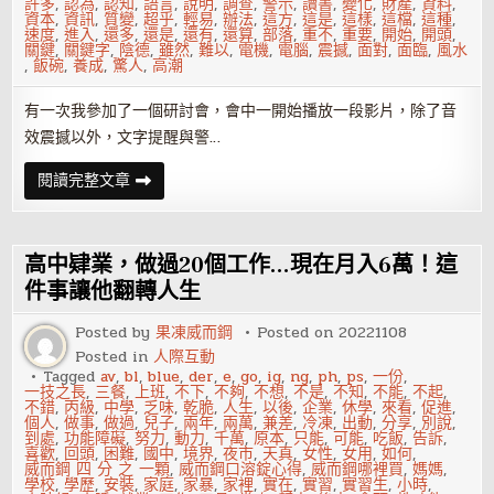
許多
,
認為
,
認知
,
語言
,
說明
,
調查
,
警示
,
讀書
,
變化
,
財產
,
資料
,
資本
,
資訊
,
質變
,
超乎
,
輕易
,
辦法
,
這方
,
這是
,
這樣
,
這檔
,
這種
,
速度
,
進入
,
還多
,
還是
,
還有
,
還算
,
部落
,
重不
,
重要
,
開始
,
開頭
,
關鍵
,
關鍵字
,
陰德
,
雖然
,
難以
,
電機
,
電腦
,
震撼
,
面對
,
面臨
,
風水
,
飯碗
,
養成
,
驚人
,
高潮
有一次我參加了一個研討會，會中一開始播放一段影片，除了音
效震撼以外，文字提醒與警…
上
閱讀完整文章
班
別
再
混
了！
高中肄業，做過20個工作…現在月入6萬！這
一
堆
件事讓他翻轉人生
人
排
Posted by
果凍威而鋼
Posted on
20221108
隊
跟
Posted in
人際互動
你
Tagged
av
,
bl
,
blue
,
der
,
e
,
go
,
ig
,
ng
,
ph
,
ps
,
一份
,
搶
一技之長
,
三餐
,
上班
,
不下
,
不夠
,
不想
,
不是
,
不知
,
不能
,
不起
,
飯
不錯
,
丙級
,
中學
,
乏味
,
乾脆
,
人生
,
以後
,
企業
,
休學
,
來看
,
促進
,
碗
個人
,
做事
,
做過
,
兒子
,
兩年
,
兩萬
,
兼差
,
冷凍
,
出動
,
分享
,
別說
,
到處
,
功能障礙
,
努力
,
動力
,
千萬
,
原本
,
只能
,
可能
,
吃飯
,
告訴
,
喜歡
,
回頭
,
困難
,
國中
,
境界
,
夜市
,
天真
,
女性
,
女用
,
如何
,
威而鋼 四 分 之 一顆
,
威而鋼口溶錠心得
,
威而鋼哪裡買
,
媽媽
,
學校
,
學歷
,
安裝
,
家庭
,
家暴
,
家裡
,
實在
,
實習
,
實習生
,
小時
,