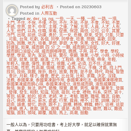
專
才！
Posted by
必利吉
Posted on
20230603
Posted in
人際互動
Tagged
av
,
der
,
ig
,
ng
,
一些
,
一天
,
一種
,
一般
,
一路
,
一項
,
上門
,
不住
,
不保
,
不僅
,
不到
,
不在
,
不易
,
不是
,
不會
,
不知
,
不要
,
不過
,
世界
,
並不
,
中年
,
主導
,
之後
,
了解
,
五年
,
人員
,
人才
,
人有
,
人生
,
他們
,
以為
,
任職
,
來看
,
促進
,
保證
,
兩倍
,
公司
,
公平
,
其實
,
冷門
,
出現
,
前途
,
功課
,
勇於
,
北一女
,
危機
,
原來
,
受到
,
只能
,
只要
,
可能
,
台灣
,
吃虧
,
各個
,
同學
,
同學會
,
唸書
,
問題
,
喜歡
,
回來
,
因為
,
困難
,
地方
,
培養
,
夢想
,
夢遊
,
大學
,
失業
,
女性
,
好大
,
好運
,
好運氣
,
如果
,
威而鋼 四 分 之 一顆
,
威而鋼口溶錠
,
威而鋼口溶錠心得
,
威而鋼哪裡買
,
媽媽
,
子用
,
孩子
,
學會
,
學校
,
學歷
,
學習
,
室內
,
家庭
,
容易
,
實在
,
寧願
,
專業
,
小學
,
小時
,
小時候
,
就是
,
就業
,
就要
,
崩潰
,
工作
,
工程師
,
差異
,
市場
,
帶來
,
年輕
,
年輕人
,
幾歲
,
彈性
,
影響力
,
很難
,
心裡
,
必須
,
忍不住
,
志願
,
性功能
,
性慾
,
性高潮
,
情緒
,
想要
,
成為
,
所以
,
手機
,
才能
,
找上門
,
找到
,
技術
,
挑戰
,
挫折
,
擔任
,
放棄
,
教育
,
是不是
,
時代
,
時候
,
智慧
,
會計
,
月薪
,
樣子
,
機會
,
歷史
,
比台灣
,
比較
,
求職
,
決定
,
沒錢
,
法務
,
泰國果凍
,
泰國果凍副作用
,
泰國果凍吃法
,
泰國果凍哪裡買
,
泰國果凍威而鋼心得
,
泰國果凍成分
,
液態威而鋼
,
液態威購買
,
無情
,
無憂
,
無法
,
熱門
,
猶豫
,
現實
,
產業
,
男性
,
畢業
,
畢業生
,
發展
,
發揮
,
發生
,
相對
,
知識
,
知道
,
碰到
,
社會
,
禮物
,
科系
,
突然
,
第十
,
等到
,
結果
,
給的
,
經濟
,
老師
,
考上
,
考驗
,
職務
,
職場
,
職涯
,
自動
,
自己
,
興趣
,
萬元
,
薪水
,
處處
,
行業
,
裁員
,
裡不
,
訂單
,
訓練
,
設計
,
認命
,
讀書
,
變化
,
跑道
,
跟不上
,
跳槽
,
轉換
,
轉職
,
轉行
,
這裡
,
這麼
,
連續
,
進入
,
進取
,
運氣
,
選擇
,
還是
,
長期
,
開始
,
雖然
,
難以
,
難道
,
電腦
,
面對
,
領域
,
顛覆
,
風險
,
馬上
,
高潮
,
鼓勵
一般人以為，只要用功唸書，考上好大學，就足以確保就業無