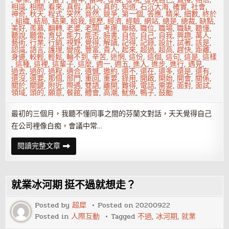
相識
,
相關
,
看來
,
真假
,
真心
,
真的
,
知道
,
石沉大海
,
確實
,
社會
,
神奇
,
秋天
,
程式
,
突然
,
竟然
,
競爭
,
第一個
,
答應
,
精采
,
細數
,
終於
,
組織
,
結局
,
結果
,
給我
,
經歷
,
經濟
,
經驗
,
網站
,
總是
,
總裁
,
缺點
,
美好
,
羨慕
,
翻轉
,
老婆
,
老闆
,
考慮
,
聯絡
,
職位
,
職場
,
職缺
,
聽懂
,
聽說
,
聽雷
,
育兒
,
能力
,
能否
,
臉書
,
自信
,
自己
,
自我
,
興趣
,
萬人
,
藝術
,
行業
,
行銷
,
視野
,
覺得
,
解讀
,
記得
,
記錄
,
設計
,
試著
,
該是
,
認識
,
語言
,
護理
,
變成
,
豐富
,
貴人
,
起來
,
超過
,
超高
,
趕快
,
距離
,
身邊
,
較輕
,
輕鬆
,
輪不到
,
辛苦
,
迷惘
,
這份
,
這個
,
這句
,
這是
,
這樣
,
這種
,
這裡
,
這輩子
,
這麼
,
週一
,
週五
,
進入
,
進步
,
進行
,
遇見
,
過去
,
過的
,
過程
,
適合
,
遺憾
,
邀約
,
還不
,
還在
,
還多
,
還是
,
還有
,
還沒
,
還要
,
那個
,
部門
,
重回
,
重要
,
錄用
,
開啟
,
開始
,
開會
,
關係
,
關於
,
關鍵
,
附近
,
際遇
,
雙語
,
離開
,
難得
,
電話
,
需要
,
面對
,
面試
,
領域
,
頭的
,
願意
,
餐館
,
體會
,
高潮
,
魷魚
,
鴨子
,
鼓勵
最初的三個月，我聽不懂同事之間的芬蘭文對話，天天覺得自己
在公司裡像白痴，會議中常…
這
閱讀完整文章
輩
子
永
遠
都
就業冰河期 挺不過就想走？
需
要，
一
Posted by
超犀
Posted on
20200922
個
Posted in
人際互動
Tagged
不過
,
冰河期
,
就業
工
作