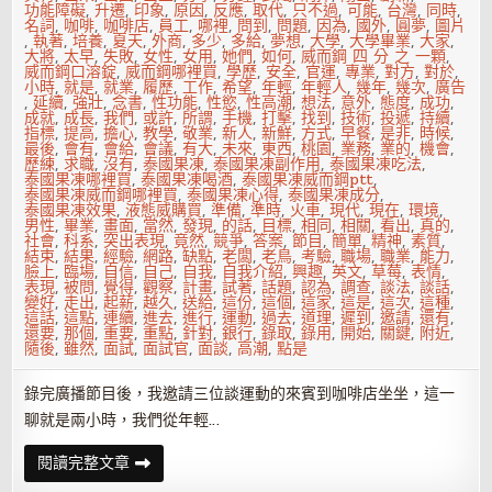
功能障礙
,
升遷
,
印象
,
原因
,
反應
,
取代
,
只不過
,
可能
,
台灣
,
同時
,
名詞
,
咖啡
,
咖啡店
,
員工
,
哪裡
,
問到
,
問題
,
因為
,
國外
,
圓夢
,
圖片
,
執著
,
培養
,
夏天
,
外商
,
多少
,
多給
,
夢想
,
大學
,
大學畢業
,
大家
,
大將
,
太早
,
失敗
,
女性
,
女用
,
她們
,
如何
,
威而鋼 四 分 之 一顆
,
威而鋼口溶錠
,
威而鋼哪裡買
,
學歷
,
安全
,
官運
,
專業
,
對方
,
對於
,
小時
,
就是
,
就業
,
履歷
,
工作
,
希望
,
年輕
,
年輕人
,
幾年
,
幾次
,
廣告
,
延續
,
強壯
,
念書
,
性功能
,
性慾
,
性高潮
,
想法
,
意外
,
態度
,
成功
,
成就
,
成長
,
我們
,
或許
,
所謂
,
手機
,
打擊
,
找到
,
技術
,
投遞
,
持續
,
指標
,
提高
,
擔心
,
教學
,
敬業
,
新人
,
新鮮
,
方式
,
早餐
,
是非
,
時候
,
最後
,
會有
,
會給
,
會議
,
有大
,
未來
,
東西
,
桃園
,
業務
,
業的
,
機會
,
歷練
,
求職
,
沒有
,
泰國果凍
,
泰國果凍副作用
,
泰國果凍吃法
,
泰國果凍哪裡買
,
泰國果凍喝酒
,
泰國果凍威而鋼ptt
,
泰國果凍威而鋼哪裡買
,
泰國果凍心得
,
泰國果凍成分
,
泰國果凍效果
,
液態威購買
,
準備
,
準時
,
火車
,
現代
,
現在
,
環境
,
男性
,
畢業
,
畫面
,
當然
,
發現
,
的話
,
目標
,
相同
,
相關
,
看出
,
真的
,
社會
,
科系
,
突出表現
,
竟然
,
競爭
,
答案
,
節目
,
簡單
,
精神
,
素質
,
結束
,
結果
,
經驗
,
網路
,
缺點
,
老闆
,
老鳥
,
考驗
,
職場
,
職業
,
能力
,
臉上
,
臨場
,
自信
,
自己
,
自我
,
自我介紹
,
興趣
,
英文
,
草莓
,
表情
,
表現
,
被問
,
覺得
,
觀察
,
計畫
,
試著
,
話題
,
認為
,
調查
,
談法
,
談話
,
變好
,
走出
,
起薪
,
越久
,
送給
,
這份
,
這個
,
這家
,
這是
,
這次
,
這種
,
這話
,
這點
,
連續
,
進去
,
進行
,
運動
,
過去
,
道理
,
遲到
,
邀請
,
還有
,
還要
,
那個
,
重要
,
重點
,
針對
,
銀行
,
錄取
,
錄用
,
開始
,
關鍵
,
附近
,
隨後
,
雖然
,
面試
,
面試官
,
面談
,
高潮
,
點是
錄完廣播節目後，我邀請三位談運動的來賓到咖啡店坐坐，這一
聊就是兩小時，我們從年輕…
現
閱讀完整文章
代