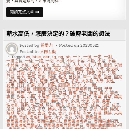
憂，其實是錯的！如果唸的科…
從
閱讀完整文章
冷
門
科
系
畢
薪水高低，怎麼決定的？破解老闆的想法
業，
難
道
Posted by
希愛力
Posted on
20230521
就
Posted in
人際互動
沒
錢
Tagged
av
,
blue
,
der
,
ig
,
ng
,
ph
,
一下
,
一份
,
一定
,
一對
,
途
一技之長
,
一樣
,
一路
,
一間
,
不到
,
不同
,
不容
,
不斷
,
不是
,
不要
,
嗎？
不見得
,
不遠
,
世界
,
並不
,
並且
,
之間
,
人人
,
人才
,
人有
,
他們
,
以後
,
企業
,
企業家
,
來源
,
促進
,
個人
,
做到
,
價值
,
優秀
,
入時
,
全世界
,
公司
,
其實
,
出現
,
別人
,
別急
,
功能障礙
,
努力
,
即使
,
取代
,
只能
,
只要
,
台大
,
台灣
,
吃飯
,
同樣
,
名校
,
呂秋遠
,
單一
,
回來
,
回台
,
回家
,
因為
,
國外
,
圖片
,
培養
,
堅持
,
場上
,
多數
,
大多數
,
大學
,
女性
,
女用
,
好好
,
好處
,
如何
,
如果
,
威而鋼 四 分 之 一顆
,
威而鋼口溶錠
,
威而鋼口溶錠心得
,
威而鋼哪裡買
,
學到
,
學學
,
學校
,
學歷
,
學生
,
學習
,
安全
,
容易
,
實際
,
寫作
,
專家
,
專心
,
專業
,
專長
,
對手
,
小時
,
小時候
,
就業
,
工作
,
差別
,
已經
,
市場
,
希望
,
帶來
,
年前
,
往往
,
很多
,
很難
,
律師
,
從小
,
必須
,
快速
,
念書
,
急著
,
性功能
,
性慾
,
性高潮
,
想法
,
應該
,
成功
,
成功率
,
成為
,
成績
,
成長
,
所以
,
找到
,
投資
,
提高
,
換來
,
擅長
,
明顯
,
是否
,
是從
,
時候
,
時別
,
時期
,
更久
,
最常
,
會成
,
會為
,
會計
,
有多強
,
有大
,
有機
,
期待
,
未來
,
某個
,
樂威
,
樂威壯
,
機會
,
決定
,
沒有
,
沒錢
,
泰國果凍
,
泰國果凍副作用
,
泰國果凍吃法
,
泰國果凍哪裡買
,
泰國果凍喝酒
,
泰國果凍威而鋼ptt
,
泰國果凍威而鋼哪裡買
,
泰國果凍威而鋼心得