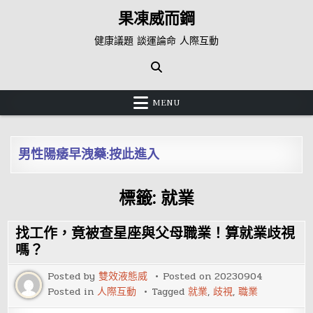
Skip
果凍威而鋼
to
content
健康議題 談運論命 人際互動
MENU
男性陽痿早洩藥:按此進入
標籤:
就業
找工作，竟被查星座與父母職業！算就業歧視
嗎？
Posted by
雙效液態威
Posted on
20230904
Posted in
人際互動
Tagged
就業
,
歧視
,
職業