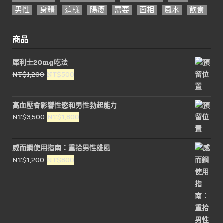
男性
身體
這樣
陽痿
需要
面相
風水
飲食
商品
犀利士20mg吃法
原
目
NT$
1,200
NT$
500
始
前
價
價
高血壓會影響性慾和男性勃起能力
格：
格：
原
目
NT$
3,500
NT$
1,800
NT$1,200。
NT$500。
始
前
價
價
威而鋼使用指南：重拾男性雄風
格：
格：
原
目
NT$
1,200
NT$
800
NT$3,500。
NT$1,800。
始
前
價
價
格：
格：
NT$1,200。
NT$800。