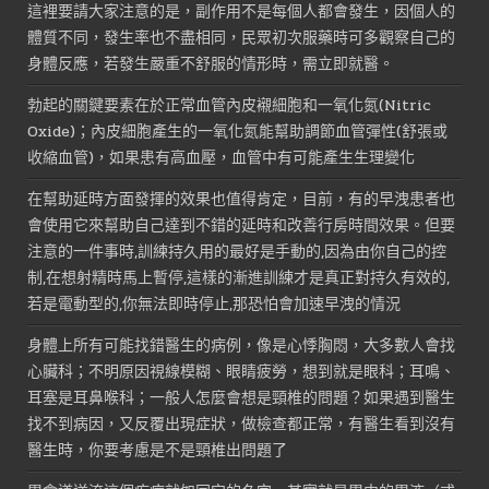
這裡要請大家注意的是，副作用不是每個人都會發生，因個人的
體質不同，發生率也不盡相同，民眾初次服藥時可多觀察自己的
身體反應，若發生嚴重不舒服的情形時，需立即就醫。
勃起的關鍵要素在於正常血管內皮襯細胞和一氧化氮(Nitric
Oxide)；內皮細胞產生的一氧化氮能幫助調節血管彈性(舒張或
收縮血管)，如果患有高血壓，血管中有可能產生生理變化
在幫助延時方面發揮的效果也值得肯定，目前，有的早洩患者也
會使用它來幫助自己達到不錯的延時和改善行房時間效果。但要
注意的一件事時,訓練持久用的最好是手動的,因為由你自己的控
制,在想射精時馬上暫停,這樣的漸進訓練才是真正對持久有效的,
若是電動型的,你無法即時停止,那恐怕會加速早洩的情況
身體上所有可能找錯醫生的病例，像是心悸胸悶，大多數人會找
心臟科；不明原因視線模糊、眼睛疲勞，想到就是眼科；耳鳴、
耳塞是耳鼻喉科；一般人怎麼會想是頸椎的問題？如果遇到醫生
找不到病因，又反覆出現症狀，做檢查都正常，有醫生看到沒有
醫生時，你要考慮是不是頸椎出問題了