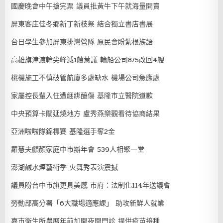
國慶晚會中午搶完票 議員批黃牛下午就海量開賣
屏東客庄佳冬鄉新丁新枝祭 結合獨立書店書展
台日學生參加屏東排灣營隊 原民會盼紮根族語
高雄旗津渡輪尖峰減1艘惹議 輪船公司8/5改回4艘
桃機施工不慎破管航廈多處缺水 機場公司急應處
家屬控長輩入住遭綑綁釀傷 基隆市立醫院道歉
中央預算卡關延燒地方 盧秀燕樂觀看待協商結果
亞洲啦啦隊錦標賽 基隆選手奪2金
羅慧夫顱顏家庭中市辦年會 539人相聚一堂
澎湖鹹水煙藝術季 火舞秀表演震撼
議員盼台中市旗更具美感 市府：法制化114年送議會
勞動部高分署「6大職場適應課」 助攻新鮮人就業
嘉市衛生所農曆年前加開夜間門診 提供疫苗接種