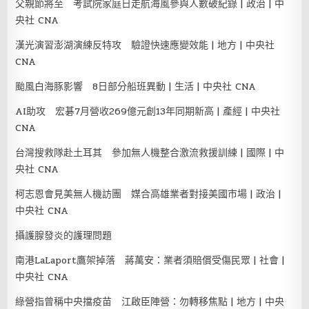
父親節將至 考試院家庭日走航海風參與人數破紀錄 | 政治 | 中
央社 CNA
漢光演習澎湖演練反特攻 驗證快速應變效能 | 地方 | 中央社
CNA
颱風白海豚影響 8日部分船班異動 | 生活 | 中央社 CNA
AI助攻 宏碁7月營收269億元創13年同期新高 | 產經 | 中央社
CNA
台灣搜救隊赴土耳其 參加無人機整合激流救援訓練 | 國際 | 中
央社 CNA
柯志恩會見美無人機訪團 媒合高雄業者對接美國市場 | 政治 |
中央社 CNA
攝護腺發炎的護理問題
南港LaLaport鷹架掉落 蔣萬安：業者須賠償受傷民眾 | 社會 |
中央社 CNA
綠營指曾稱中央擋疫苗 江啟臣陣營：勿轉移焦點 | 地方 | 中央