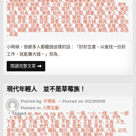
,
泰國果凍心得
,
泰國果凍成分
,
泰國果凍效果
,
液態威而鋼
,
液態威購買
,
無關
,
熟悉
,
父母
,
現在
,
現實
,
產品
,
產業
,
男女
,
男性
,
男生
,
留學
,
畢業
,
當你
,
當時
,
當然
,
發現
,
的話
,
知識
,
研究所
,
確定
,
社會
,
科系
,
競爭
,
累積
,
給他
,
經濟
,
經驗
,
績優
,
老闆
,
考上
,
聊天
,
聲音
,
聽過
,
能力
,
能成
,
自己
,
興趣
,
著想
,
薪水
,
薪資
,
行銷
,
要換
,
覺得
,
許多
,
話題
,
認真
,
誤會
,
談到
,
賠錢
,
賺大錢
,
越高
,
身價
,
迷信
,
這個
,
這是
,
這會
,
這樣
,
進修
,
進步
,
選擇
,
還會
,
那個
,
長輩
,
開始
,
關心
,
關鍵
,
關鍵字
,
雖然
,
面試
,
預期
,
領到
,
領域
,
顧問
,
飯時
,
高低
,
高潮
小時候，很都多人都聽過這樣的話：「好好念書，以後找一份好
工作，就能賺大錢。」但為…
薪
閱讀完整文章
水
高
低，
怎
麼
現代年輕人 並不是草莓族！
決
定
的？
Posted by
卡瑪格
Posted on
20230506
破
Posted in
人際互動
解
老
Tagged
av
,
der
,
ig
,
ng
,
ph
,
一圓
,
一場
,
一小
,
一樣
,
一般
,
一起
闆
,
七年級
,
上班
,
上網
,
不到
,
不在
,
不夠
,
不是
,
不會
,
不服
,
不然
,
的
不盡
,
不管
,
不讓
,
不起
,
不過
,
不錯
,
並不
,
主管
,
五年
,
人員
,
人生
,
想
人要
,
人還
,
介紹
,
他們
,
任職
,
休息
,
低頭
,
何能
,
來台
,
來源
,
法
便利商店
,
促進
,
優秀
,
優點
,
兩份
,
兩個
,
兩分鐘
,
兩年
,
八點
,
公司
,
具有
,
出來
,
出國
,
出生
,
分享
,
分鐘
,
到底
,
刷掉
,
剛出
,
創新
,