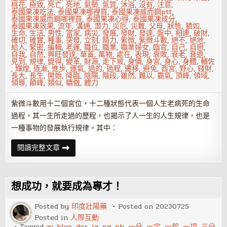
桃花
,
極致
,
死亡
,
死地
,
氣勢
,
氣質
,
沐浴
,
沒有
,
注意
,
泰國果凍吃法
,
泰國果凍哪裡買
,
泰國果凍威而鋼ptt
,
泰國果凍威而鋼哪裡買
,
泰國果凍心得
,
泰國果凍成分
,
泰國果凍效果
,
流年
,
溝通
,
潛力
,
災厄
,
災難
,
父母
,
狀態
,
猶如
,
生命
,
生活
,
男性
,
當家
,
病災
,
發展
,
發財
,
發達
,
盤中
,
相連
,
破財
,
確切
,
確實
,
種事
,
突發
,
立刻
,
精力
,
紫微
,
紫微斗數
,
絕不
,
絕地
,
給人
,
緊密
,
編輯
,
老運
,
職位
,
職業
,
職業婦女
,
臨官
,
自己
,
自戀
,
自我
,
自然
,
興旺發達
,
華蓋
,
萬物
,
處在
,
表現
,
衰敗
,
衰老
,
衰退
,
見到
,
規律
,
變得
,
變革
,
財源
,
走下坡
,
身價
,
身宮
,
身心
,
身體
,
輔佐
,
輝煌
,
逐漸
,
進步
,
運氣
,
過的
,
過程
,
遷移
,
避免
,
酉宮
,
野心
,
錢財
,
長大
,
長生
,
開始
,
降臨
,
陰陽
,
階段
,
雖然
,
難以
,
霸氣
,
頂峰
,
領域
,
領導
,
顛峰
,
類似
,
驕傲
,
體力
紫微斗數用十二個宮位，十二種狀態代表一個人生老病死的生命
過程，其一生所走過的歷程，也揭示了人一生的人生規律，也是
一種事物的發展執行規律。其中：
紫
閱讀完整文章
微
斗
數
十
二
想成功，就要成為專才！
長
生
神
Posted by
印度壯陽藥
Posted on
20230725
——
Posted in
人際互動
帝
旺
Tagged
av
,
blue
,
der
,
ig
,
ng
,
ph
,
一分
,
一定
,
一起
,
一項
,
三分