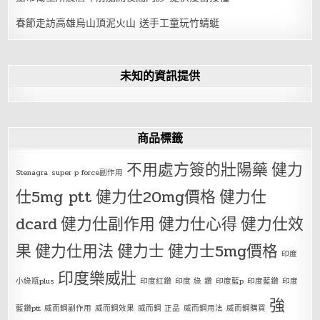
春節走訪高雄烏山頂泥火山 送手工童玩竹蜻蜓
未知的資訊提供
商品標籤
不用處方簽的壯陽藥
健力
Stenagra
super p force副作用
仕5mg ptt
健力仕20mg價格
健力仕
dcard
健力仕副作用
健力仕心得
健力仕效
果
健力仕用法
健力士
健力士5mg價格
印度
印度樂威壯
小綠瓶plus
印度紅鑽
印度 綠 鑽
印度藍p
印度藍鑽
印度
強
藍鑽ptt
威而鋼副作用
威而鋼效果
威而鋼 正品
威而鋼用法
威而鋼購買