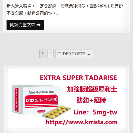
機
會！
新人進入職場，一定會歷經一段就業冰河期，面對種種未知有份
不安全感，新進公司的你，…
就
閱讀完整文章
業
冰
河
期
挺
不
文
過
1
2
OLDER POSTS →
就
章
想
走？
分
頁