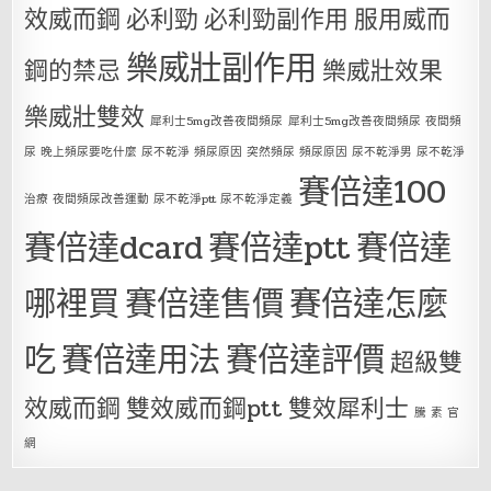
效威而鋼
必利勁
必利勁副作用
服用威而
樂威壯副作用
鋼的禁忌
樂威壯效果
樂威壯雙效
犀利士5mg改善夜間頻尿
犀利士5mg改善夜間頻尿 夜間頻
尿 晚上頻尿要吃什麼 尿不乾淨 頻尿原因 突然頻尿 頻尿原因 尿不乾淨男 尿不乾淨
賽倍達100
治療 夜間頻尿改善運動 尿不乾淨ptt 尿不乾淨定義
賽倍達dcard
賽倍達ptt
賽倍達
哪裡買
賽倍達售價
賽倍達怎麼
吃
賽倍達用法
賽倍達評價
超級雙
效威而鋼
雙效威而鋼ptt
雙效犀利士
騰 素 官
網