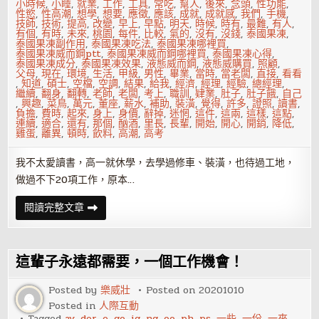
小時候
,
小睡
,
就業
,
工作
,
工具
,
常吃
,
幫人
,
後來
,
念頭
,
性功能
,
性慾
,
性高潮
,
想學
,
想要
,
應徵
,
應該
,
成就
,
成就感
,
我們
,
手機
,
技師
,
技術
,
提高
,
改變
,
早上
,
早點
,
明天
,
時候
,
時有
,
最難
,
有人
,
有個
,
有時
,
未來
,
桃園
,
每件
,
比較
,
氣的
,
沒有
,
沒錢
,
泰國果凍
,
泰國果凍副作用
,
泰國果凍吃法
,
泰國果凍哪裡買
,
泰國果凍威而鋼ptt
,
泰國果凍威而鋼哪裡買
,
泰國果凍心得
,
泰國果凍成分
,
泰國果凍效果
,
液態威而鋼
,
液態威購買
,
照顧
,
父母
,
現在
,
環境
,
生活
,
甲級
,
男性
,
畢業
,
當時
,
當老闆
,
直接
,
看看
,
知道
,
碩士
,
空檔
,
空調
,
結果
,
給我
,
經濟
,
經理
,
經驗
,
總經理
,
繼續
,
翻身
,
翻轉
,
老師
,
老闆
,
考上
,
職訓
,
肄業
,
肚子
,
肚子餓
,
自己
,
興趣
,
菜鳥
,
萬元
,
董座
,
薪水
,
補助
,
裝潢
,
覺得
,
許多
,
證照
,
讀書
,
負擔
,
費時
,
起來
,
身上
,
身價
,
辭掉
,
迷惘
,
這件
,
這兩
,
這樣
,
這點
,
連續
,
適合
,
還有
,
那個
,
酗酒
,
里長
,
長輩
,
開始
,
開心
,
開銷
,
降低
,
雞蛋
,
離異
,
頓時
,
飲料
,
高潮
,
高考
我不太愛讀書，高一就休學，去學過修車、裝潢，也待過工地，
做過不下20項工作，原本…
高
閱讀完整文章
中
肄
業，
做
過
這輩子永遠都需要，一個工作機會！
20
個
工
Posted by
樂威壯
Posted on
20201010
作…
Posted in
人際互動
現
在
Tagged
av
,
der
,
e
,
go
,
ig
,
ng
,
oo
,
ph
,
ps
,
一些
,
一份
,
一來
,