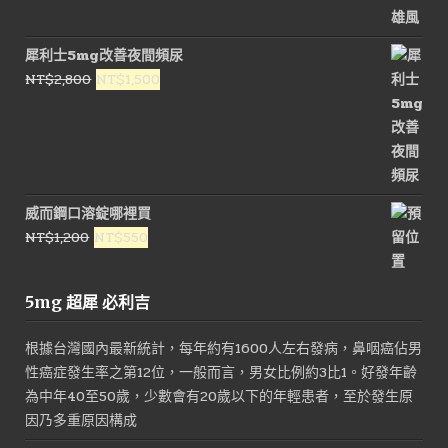
犀利士5mg改善夜間頻尿
原
目
NT$
2,800
NT$
1,500
始
前
價
價
格：
格：
NT$2,800。
NT$1,500。
威而鋼口溶錠哪裡買
原
目
NT$
1,200
NT$
550
始
前
價
價
5mg 超犀 必利吉
格：
格：
NT$1,200。
NT$550。
根據台灣國內最新統計，每年約有1600人左右發病，鼻咽癌佔男
性癌症發生率之第12位，一般而言，男女比例約3比1。好發年齡
為中年40至50歲，少數會有20歲以下的年輕患者，至於發生原
因乃多重原因構成