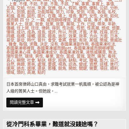
,
上會
,
不僅
,
不妨
,
不是
,
不能
,
不該
,
了解
,
事實
,
事實上
,
事情
,
五個
,
交給
,
付出
,
來源
,
促進
,
個人
,
假如
,
優勢
,
優點
,
公認
,
分析
,
別人
,
到頭
,
創造
,
功能障礙
,
努力
,
印象
,
受到
,
可能
,
各個
,
名校
,
和諧
,
善用
,
圓形
,
圖片
,
在職
,
場上
,
增長
,
奮鬥
,
女性
,
女用
,
如何
,
威而鋼 四 分 之 一顆
,
威而鋼哪裡買
,
定義
,
容易
,
專才
,
專業
,
專業人士
,
就是
,
就會
,
就業
,
就要
,
展現
,
工作
,
已經
,
帶來
,
年齡
,
彌補
,
往上爬
,
往往
,
律師
,
得到
,
性功能
,
性慾
,
性高潮
,
想成
,
想要
,
懂得
,
成功
,
成為
,
成長
,
或許
,
所以
,
所謂
,
才能
,
才華
,
找尋
,
抓住
,
持續
,
指標
,
接觸
,
提高
,
擅長
,
放在
,
效果
,
效率
,
方向
,
方面
,
日本
,
易受
,
是從
,
時代
,
晉升
,
會受
,
會將
,
會變
,
有效
,
某個
,
樂威
,
樂威壯
,
機會
,
每個
,
求職
,
決定
,
沒有
,
泰國果凍副作用
,
泰國果凍吃法
,
泰國果凍哪裡買
,
泰國果凍威而鋼ptt
,
泰國果凍威而鋼哪裡買
,
泰國果凍心得
,
泰國果凍成分
,
泰國果凍效果
,
液態威購買
,
無法
,
理所當然
,
環境
,
男性
,
畢業
,
當你
,
當成
,
當我
,
當然
,
痛苦
,
看待
,
真心
,
瞬間
,
社會
,
秘訣
,
穩定
,
經過
,
缺點
,
考試
,
職場
,
能力
,
自己
,
自然
,
興趣
,
菁英
,
處理
,
要選
,
視為
,
認為
,
變成
,
資歷
,
這樣
,
進行
,
運用
,
過去
,
選擇
,
還是
,
那種
,
銳角
,
開始
,
關鍵
,
需要
,
項目
,
順利
,
領域
,
頭的
,
高潮
,
點的
日本首席律師山口真由，求職考試就業一帆風順，被公認為是神
人級的菁英人士。但她說，…
想
閱讀完整文章
成
功，
就
要
成
從冷門科系畢業，難道就沒錢途嗎？
為