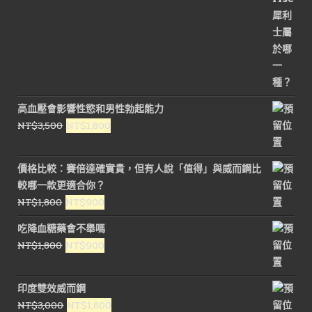
高血壓會影響性慾和男性勃起能力
原
目
NT$
3,500
NT$
1,800
始
前
價
價
價格比較：賽倍達確實貴，但有人說「值得」與威而鋼比
格：
格：
較哪一款更適合你？
NT$3,500。
NT$1,800。
原
目
NT$
1,800
NT$
900
始
前
吃降血糖藥會不舉嗎
價
價
原
目
NT$
1,800
NT$
900
格：
格：
始
前
NT$1,800。
NT$900。
價
價
印度雙效威而鋼
格：
格：
原
目
NT$
3,000
NT$
1,800
NT$1,800。
NT$900。