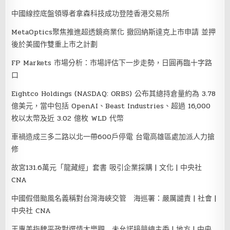
中國線控底盤領導者拿森科技成功登陸香港交易所
MetaOptics聚焦推進超透鏡商業化 撤回納斯達克上市申請 並押
後於美國作雙重上市之計劃
FP Markets 市場分析：市場評估下一步走勢，日圓再臨十字路
口
Eightco Holdings (NASDAQ: ORBS) 公布其總持倉量約為 3.78
億美元，當中包括 OpenAI、Beast Industries、超過 16,000
枚以太幣及近 3.02 億枚 WLD 代幣
車禍造成三多二路以北一帶600戶停電 台電高雄區處加派人力搶
修
故宮131.6萬元「龍藏經」套書 吸引企業採購 | 文化 | 中央社
CNA
中國假借颱風名義稱對台灣海峽交管 海巡署：嚴厲譴責 | 社會 |
中央社 CNA
王惠美指魏平政對選情太樂觀 未允諾接競總主委 | 地方 | 中央