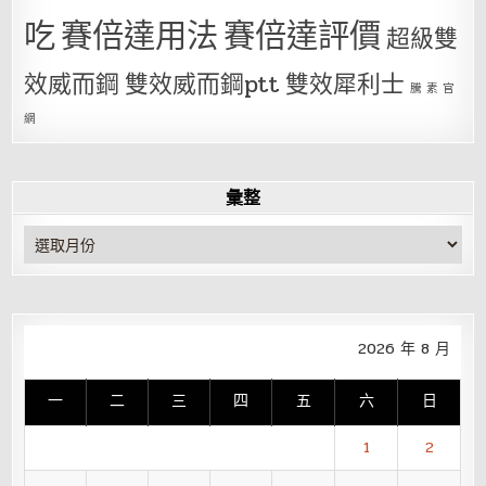
吃
賽倍達用法
賽倍達評價
超級雙
效威而鋼
雙效威而鋼ptt
雙效犀利士
騰 素 官
網
彙整
彙
整
2026 年 8 月
一
二
三
四
五
六
日
1
2