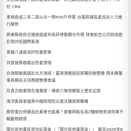
社 CNA
車禍造成三多二路以北一帶600戶停電 台電高雄區處加派人力進
行搶修
屏東縣政府交通旅遊處布局菲律賓觀光市場 拜會航空公司與旅遊
巨頭共拓國際客源
掌握八淺兩深的性愛節奏
共振按摩器震出性愛激情
白海豚颱風逼近北方海域！臺灣港務提前部署防颱整備 周永暉董
事長親自主持應變整備會議
珍貴古砲重現左堆蕭屋，傳承六堆保鄉衛土歷史記憶
海洋委員會譴責中國假借防災違法擴張管轄權
膠原蛋白保健品吃素者也能補？營養師點名這2種植物來源效果不
輸動物膠原
陽光房地產投資信託基金（「陽光房地產基金」） 截至2026年6