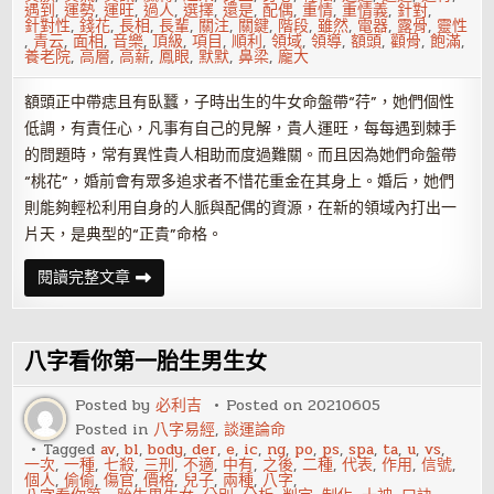
遇到
,
運勢
,
運旺
,
過人
,
選擇
,
還是
,
配偶
,
重情
,
重情義
,
針對
,
針對性
,
錢花
,
長相
,
長輩
,
關注
,
關鍵
,
階段
,
雖然
,
電器
,
露骨
,
靈性
,
青云
,
面相
,
音樂
,
頂級
,
項目
,
順利
,
領域
,
領導
,
額頭
,
顴骨
,
飽滿
,
養老院
,
高層
,
高薪
,
鳳眼
,
默默
,
鼻梁
,
龐大
額頭正中帶痣且有臥蠶，子時出生的牛女命盤帶“荇”，她們個性
低調，有責任心，凡事有自己的見解，貴人運旺，每每遇到棘手
的問題時，常有異性貴人相助而度過難關。而且因為她們命盤帶
“桃花”，婚前會有眾多追求者不惜花重金在其身上。婚后，她們
則能夠輕松利用自身的人脈與配偶的資源，在新的領域內打出一
片天，是典型的“正貴”命格。
哪
閱讀完整文章
些
生
肖
的
女
八字看你第一胎生男生女
人
天
生
Posted by
必利吉
Posted on
20210605
福
Posted in
八字易經
,
談運論命
氣
深
Tagged
av
,
bl
,
body
,
der
,
e
,
ic
,
ng
,
po
,
ps
,
spa
,
ta
,
u
,
vs
,
厚
一次
,
一種
,
七殺
,
三刑
,
不適
,
中有
,
之後
,
二種
,
代表
,
作用
,
信號
,
個人
,
偷偷
,
傷官
,
價格
,
兒子
,
兩種
,
八字
,