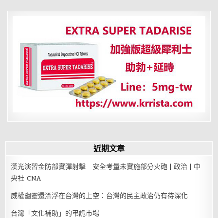
髦
的
性
愛
方
式：
足
交
近期文章
漢光演習金防部實彈射擊 安全考量未實施部分火砲 | 政治 | 中
央社 CNA
威權幽靈還漂浮在台灣的上空：台灣的民主政治仍有待深化
台灣「文化補助」的弔詭市場