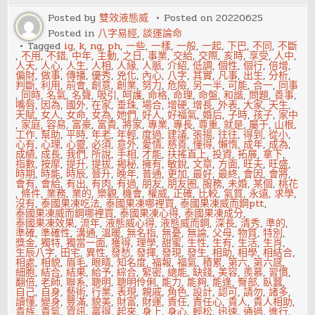
看
相
Posted by
雙效液態威
Posted on
20220625
貌
Posted in
八字易經
,
談運論命
美
丑
Tagged
ig
,
k
,
ng
,
ph
,
一些
,
一樣
,
一般
,
一起
,
下巴
,
不同
,
不斷
,
不用
,
不錯
,
中年
,
主動
,
之日
,
事業
,
交給
,
交際
,
亥時
,
享受
,
人中
,
人天
,
人心
,
人生
,
人相
,
人緣
,
人脈
,
介紹
,
低調
,
個性
,
個行
,
倍增
,
偏財
,
做事
,
傳播
,
優秀
,
兇化
,
內心
,
八字
,
其實
,
凡事
,
出生
,
分析
,
判斷
,
利用
,
前會
,
創意
,
創業
,
努力
,
危險
,
另一半
,
可能
,
合一
,
同事
,
同時
,
名氣
,
名聲
,
吸引
,
呵護
,
命格
,
命理
,
命盤
,
和諧
,
問題
,
善事
,
嘴唇
,
因為
,
國外
,
在家
,
垂珠
,
場合
,
增硬
,
增長
,
外表
,
大家
,
天生
,
天賦
,
女人
,
女命
,
女為
,
她們
,
好人
,
好福氣
,
婚后
,
子時
,
孩子
,
家中
,
家庭
,
容易
,
富豪
,
富貴
,
將家
,
專業
,
專長
,
尊重
,
就是
,
屬于
,
山根
,
工作
,
幫助
,
平時
,
年老
,
年輕
,
度過
,
建議
,
張揚
,
往往
,
得到
,
從小
,
心有
,
心理
,
心靈
,
必須
,
意外
,
愛情
,
慈善
,
懂得
,
懶惰
,
成年
,
成為
,
成績
,
成長
,
我們
,
所說
,
手相
,
才能
,
扶搖直上
,
投資
,
拓展
,
拿下
,
指數
,
按摩
,
提升
,
提拔
,
揭秘
,
擁有
,
敏銳
,
文章
,
方面
,
旺夫
,
旺盛
,
時期
,
時能
,
時辰
,
晉升
,
晚年
,
普通
,
更加
,
最好
,
最終
,
會因
,
會將
,
會有
,
會給
,
有出
,
有肉
,
有過
,
朋友
,
朋友圈
,
服務
,
未婚
,
某個
,
桃花
,
條件
,
業務
,
業的
,
樂觀
,
機會
,
權威
,
正確
,
比較
,
氣質
,
永遠
,
求學
,
沒有
,
泰國果凍吃法
,
泰國果凍哪裡買
,
泰國果凍威而鋼ptt
,
泰國果凍威而鋼哪裡買
,
泰國果凍心得
,
泰國果凍成分
,
泰國果凍效果
,
流年
,
液態威心得
,
液態威而鋼
,
深長
,
清秀
,
準的
,
準確
,
準確性
,
溝通
,
溫暖
,
無名指
,
無憂
,
無論
,
父母
,
物質
,
特別
,
獎金
,
獨特
,
獨當一面
,
獲得
,
理學
,
甜蜜
,
生性
,
生有
,
生活
,
生肖
,
生辰八字
,
田宅
,
異性
,
發愁
,
發揮
,
發現
,
發生
,
相助
,
相學
,
相結合
,
相處
,
相貌
,
眉毛
,
眼睛
,
知名度
,
福報
,
福氣
,
積累
,
第六
,
第六感
,
細胞
,
結合
,
結果
,
給予
,
綜合
,
緊密
,
總能
,
缺錢
,
美容
,
羨慕
,
習慣
,
翻倍
,
老師
,
聯系
,
聰明
,
聰明伶俐
,
能力
,
能夠
,
能逢
,
臀部
,
臥蠶
,
自己
,
自身
,
藝術
,
行業
,
表現
,
親戚
,
角色
,
設計
,
認可
,
請勿
,
諸多
,
讀懂
,
變身
,
豐滿
,
貌美
,
財富
,
財運
,
責任
,
責任心
,
貴人
,
貴人相助
,
貴族
,
貴氣
,
資訊
,
贏得
,
起來
,
身上
,
身心
,
輕松
,
迅速
,
通過
,
進行
,