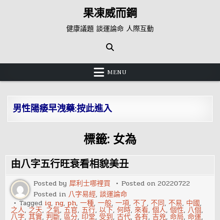
Skip
果凍威而鋼
to
content
健康議題 談運論命 人際互動
MENU
男性陽痿早洩藥:按此進入
標籤:
女為
由八字五行旺衰看相貌美丑
Posted by
犀利士哪裡買
Posted on
20220722
Posted in
八字易經
,
談運論命
Tagged
ig
,
ng
,
ph
,
一種
,
一般
,
一項
,
不了
,
不同
,
不易
,
中國
,
之人
,
之天
,
之氣
,
五官
,
五行
,
以下
,
何時
,
來看
,
個人
,
個性
,
八個
,
八字
,
其實
,
判斷
,
區分
,
印堂
,
受到
,
古代
,
各有
,
吉兇
,
命局
,
命運
,