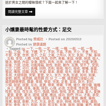
迷於男女之間的曖昧情呢？下面一起來了解一下！
已
閱讀完整文章
婚
女
為
什
麼
小嬌妻最時髦的性愛方式：足交
會
沉
迷
Posted by
樂威壯
Posted on
20200513
於
Posted in
健康議題
男
女
Tagged
ig
,
一下
,
一些
,
一定
,
一樣
,
一種
,
一般
,
一起
,
一隻
,
曖
一點
,
三個
,
下來
,
下體
,
不了
,
不到
,
不喜
,
不夠
,
不少
,
不會
,
不知
,
昧
不管
,
不要
,
世界
,
並不
,
之前
,
之後
,
之所以
,
乳交
,
乳房
,
了解
,
事項
情？
,
互相
,
享受
,
人體
,
仔細
,
作為
,
你們
,
來看
,
來說
,
保健
,
保證
,
個人
,
做法
,
做過
,
內容
,
全身
,
兩性
,
具有
,
出來
,
出現
,
出軌
,
分鐘
,
刺激
,
前後
,
力道
,
功效
,
功能障礙
,
助性
,
勃起
,
動作
,
反應
,
受不了
,
受到
,
口交
,
口腔
,
可行
,
各種
,
同時
,
否則
,
吸吸
,
吸引
,
吸收
,
哪種
,
喜愛
,
嘗試
,
嘴唇
,
回報
,
因為
,
坐姿
,
基本
,
基礎
,
增大
,
增硬
,
多多
,
多彩
,
多用
,
大錯特錯
,
夾緊
,
套套
,
女人
,
女方
,
女為
,
好處
,
如何
,
如果
,
姿勢
,
威而
,
威而鋼
,
威而鋼 四 分 之 一顆
,
威而鋼口溶錠心得
,
威而鋼哪裡買
,
嬌妻
,
孝順
,
學習
,
完美
,
定會
,
容易
,
對方
,
對於
,
少婦
,
就是
,
就要
,
左右
,
差異
,
帶來
,
帶著
,
干媽
,
幾分
,
幾分鐘
,
幾種
,
床上
,
建議
,
很多
,
後面
,
得到
,
心理
,
必須
,
怎麼樣
,
性刺激
,
性感
,
性慾
,
性技
,
性生活
,
性行
,
情感
,
情結
,
愉悅
,
意見
,
意識
,
愛人
,
愛撫
,
愛是
,
愛更
,
愛法
,
感情
,
感覺
,
應該
,
成功
,
我們
,
所以
,
才能
,
承受
,
技巧
,
抑制劑
,
持久
,
掌握
,
探尋
,
接下來
,
推薦
,
摩擦
,
撫摩
,
擁抱
,
效果
,
敏感
,
新鮮
,
方式
,
方法
,
是否
,
是非
,
時候
,
時用
,
時髦
,
晨勃
,
更加
,
會有
,
有力
,
有助
,
有效
,
有沒有
,
有著
,
服用
,
服藥
,
東西
,
根據