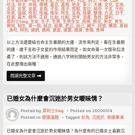
八字看你第一胎生男生女
,
分別
,
分析
,
判定
,
制化
,
十神
,
口訣
,
吃法
,
命主
,
命局
,
哪裡
,
喜忌
,
喜用
,
地支
,
多少
,
大運
,
女兒
,
女命
,
女孩
,
女宮
,
女星
,
女為
,
子女
,
孩子
,
官殺
,
宮位
,
局中
,
干支
,
干旺
,
年來
,
強弱
,
性別
,
性福
,
懷孕
,
所生
,
支為
,
效果
,
整理
,
方法
,
日干
,
旺衰
,
最大
,
條件
,
正官
,
比劫
,
比較
,
流年
,
流產
,
為性
,
犀利
,
犀利士5mg
,
生女
,
生子
,
生男
,
生男生女
,
用神
,
男兒
,
男女
,
男生
,
療效
,
相生
,
第一胎
,
結合
,
結果
,
老公
,
自己
,
藏干
,
訊號
,
購買
,
身弱
,
身旺
,
辨別
,
通過
,
適用
,
還是
,
還要
,
隨身
,
食傷
,
食神
以上方法還要結合命主生養期的大運、流年來判定，看在生養期
的運、歲干支和子女星的作用結果而定。如女命第一次懷孕后流
產了，則該方法不適用。通過八字辨別頭胎男女的方法非常多，
在此整理出兩種：
八
閱讀完整文章
字
看
你
第
一
已婚女為什麼會沉迷於男女曖昧情？
胎
生
男
Posted by
犀利士5mg
Posted on
20200514
生
Posted in
健康議題
Tagged
女為
,
沉迷於
,
泰國果凍
女
已婚女為什麼會沉迷於男女曖昧情？為什麼有的已婚女士喜歡沉