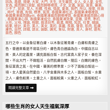
因為
,
基礎
,
增硬
,
大家
,
大門
,
天生
,
天生麗質
,
女人
,
女人愛
,
女性
,
女為
,
威而鋼口溶錠
,
威而鋼哪裡買
,
子女
,
定義
,
家庭
,
富貴
,
審美
,
少不了
,
就是
,
常人
,
形體
,
性格
,
情感
,
愛美
,
我們
,
所以
,
按摩
,
旺衰
,
時代
,
普通
,
有個
,
標準
,
氣質
,
泰國果凍吃法
,
泰國果凍哪裡買
,
泰國果凍威而鋼ptt
,
泰國果凍威而鋼哪裡買
,
泰國果凍威而鋼心得
,
泰國果凍心得
,
泰國果凍成分
,
泰國果凍效果
,
混雜
,
清秀
,
準的
,
火形
,
父母
,
理論
,
相貌
,
眉清目秀
,
眉濃
,
眼睛
,
知其
,
社會
,
細論
,
結果
,
統計
,
美丑
,
美人
,
美女
,
美的
,
美麗
,
羨慕
,
聲音
,
肌肉
,
肌膚
,
膚色
,
自然
,
詳細
,
語言
,
論斷
,
講究
,
象征
,
財運
,
貴人
,
身材
,
還有
,
面色
,
顏色
五行之中，以金象征著白膚，以木象征著青膚，白膚和青膚之
色，普通來看是不易區分的。膚色青白通論為白。中國自古以
來．美人的定義里，講究面板白皙。古代富貴人家子女，養在深
閨，不出大門，不做粗活，自然肌膚白嫩。隨后，白嫩的膚色，
象征富貴之氣，在中國，審美的標準里，少不了面板白皙這一
項。女人愛美自然愛白，八字金重與木多之人，面板白皙。水重
之人，膚色較黑。土重之人，面板較黃，火重之人．面板較紅。
由
閱讀完整文章
八
字
五
行
旺
哪些生肖的女人天生福氣深厚
衰