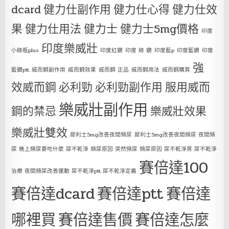
dcard
健力仕副作用
健力仕心得
健力仕效
果
健力仕用法
健力士
健力士5mg價格
印度
印度樂威壯
小綠瓶plus
印度紅鑽
印度 綠 鑽
印度藍p
印度藍鑽
印度
強
藍鑽ptt
威而鋼副作用
威而鋼效果
威而鋼 正品
威而鋼用法
威而鋼購買
效威而鋼
必利勁
必利勁副作用
服用威而
樂威壯副作用
鋼的禁忌
樂威壯效果
樂威壯雙效
犀利士5mg改善夜間頻尿
犀利士5mg改善夜間頻尿 夜間頻
尿 晚上頻尿要吃什麼 尿不乾淨 頻尿原因 突然頻尿 頻尿原因 尿不乾淨男 尿不乾淨
賽倍達100
治療 夜間頻尿改善運動 尿不乾淨ptt 尿不乾淨定義
賽倍達dcard
賽倍達ptt
賽倍達
哪裡買
賽倍達售價
賽倍達怎麼