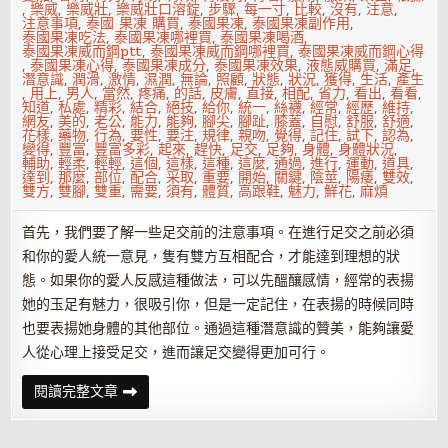
,
樂威
,
樂威壯
,
樂威壯口溶錠
,
步驟
,
每一寸
,
比較
,
沒有
,
注意
,
注意事項
,
泰國 果凍 購買
,
泰國果凍
,
泰國果凍副作用
,
泰國果凍吃法
,
泰國果凍哪裡買
,
泰國果凍喝酒
,
泰國果凍威而鋼ptt
,
泰國果凍威而鋼哪裡買
,
泰國果凍威而鋼心得
,
泰國果凍心得
,
泰國果凍成分
,
泰國果凍效果
,
液態威購買
,
滿足
,
潛意識
,
潤滑
,
激情
,
濕潤
,
無論
,
照顧
,
狀態
,
狀況
,
獲得
,
生活
,
產生
,
用上
,
男人
,
當然
,
疼痛
,
的話
,
皮膚
,
直接
,
相配
,
省力
,
看出
,
看看
,
知道
,
私處
,
精彩
,
結合
,
絕技
,
給你
,
統一
,
絲襪
,
經常
,
經歷
,
維持
,
網友
,
美的
,
老公
,
能力
,
能夠
,
腳尖
,
腳趾
,
膝蓋
,
自慰
,
舒服
,
舒適
,
花樣
,
藥物
,
行為
,
要性
,
要注
,
規律
,
親吻
,
覺得
,
記住
,
試下
,
認為
,
變得
,
豐富
,
豐富多彩
,
起來
,
趕快
,
足交
,
足夠
,
身體
,
身體狀況
,
輔助
,
輕柔
,
輕輕
,
這個
,
這樣
,
這種
,
這麼
,
通過
,
進行
,
運動
,
道具
,
達到
,
那麼
,
部位
,
配合
,
采取
,
重要
,
開始
,
關鍵
,
陰莖
,
陽痿
,
雙效
,
雙方
,
雙腳
,
雙重
,
需要
,
須有
,
體質
,
高跟鞋
,
魅力
,
鮮花
,
麻煩
首先，我們要了解一些足交前的注意事項。在進行足交之前必須
和你的愛人統一意見，隻有雙方互相配合，才能達到理想的狀
態。如果你的愛人反感這種做法，可以先醞釀感情，經常的表揚
她的玉足有魅力，很吸引你，但是一定記住，在表揚的時候同時
也要表揚她身體的其他部位。通過這種潛意識的贊美，能夠讓愛
人從心理上接受足交，進而讓足交變得更加可行。
小
閱讀完整文章
嬌
妻
最
時