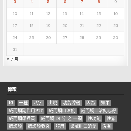
3
4
5
6
7
8
9
10
11
12
13
14
15
16
17
18
19
20
21
22
23
24
25
26
27
28
29
30
31
« 7 月
標籤
IG
一種
八字
出現
功能障礙
因為
如果
威而鋼副作用PTT
威而鋼口溶錠
威而鋼口溶錠心得
威而鋼哪裡買
威而鋼 四 分 之 一顆
性功能
性慾
攝護腺
攝護腺發炎
服用
樂威壯口溶錠
沒有