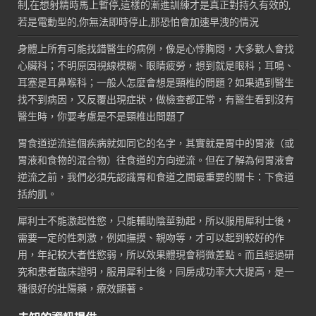
制,在想射精時馬上暫停,這樣的漸進訓練才是真正對持久有效的,
若是電動型的,你無法即時停止,那恐怕會加速早洩的情況
身體上所有可能找錯醫生的病例，像是心悸胸悶，大多數人會找
心臟科；不明原因視線模糊、眼睛疲勞，想到就是眼科；耳鳴、
耳塞是耳鼻喉科；一般人怎麼會想是頸椎的問題？如果遇到醫生
找不到病因，又反覆出現症狀，做檢查都正常，有醫生看到沒有
醫生時，你要考慮是不是頸椎出問題了
胃食道逆流這個疾病就如同它的名字，其實就是胃中的胃液（或
胃液和食物的混合物）往食道的方向逆流。但在了解為何胃液會
逆流之前，我們必須先認識胃和食道之間最重要的關卡：下食道
括約肌。
犀利士不能激起性慾，只能輔助陰莖勃起，所以服用犀利士後，
需要一定的性刺激，例如撫摸、親吻等，才可以起到較好的作
用，年紀較大者性慾弱，所以效果體現會稍微差點。而且經過研
究和患者臨床證明，服用犀利士後，同房成功率大大提高，是一
種很好的壯陽藥，療效顯著。