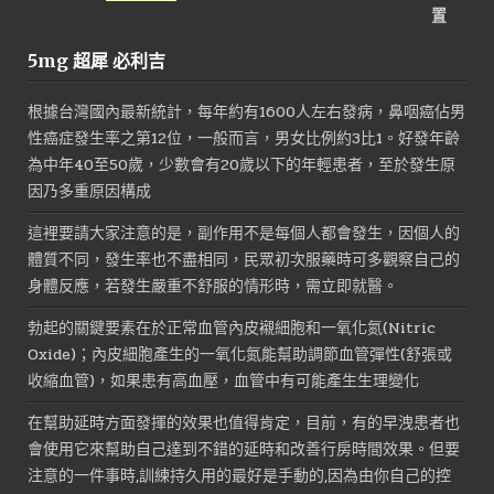
始
前
價
價
5mg 超犀 必利吉
格：
格：
NT$3,000。
NT$1,800。
根據台灣國內最新統計，每年約有1600人左右發病，鼻咽癌佔男
性癌症發生率之第12位，一般而言，男女比例約3比1。好發年齡
為中年40至50歲，少數會有20歲以下的年輕患者，至於發生原
因乃多重原因構成
這裡要請大家注意的是，副作用不是每個人都會發生，因個人的
體質不同，發生率也不盡相同，民眾初次服藥時可多觀察自己的
身體反應，若發生嚴重不舒服的情形時，需立即就醫。
勃起的關鍵要素在於正常血管內皮襯細胞和一氧化氮(Nitric
Oxide)；內皮細胞產生的一氧化氮能幫助調節血管彈性(舒張或
收縮血管)，如果患有高血壓，血管中有可能產生生理變化
在幫助延時方面發揮的效果也值得肯定，目前，有的早洩患者也
會使用它來幫助自己達到不錯的延時和改善行房時間效果。但要
注意的一件事時,訓練持久用的最好是手動的,因為由你自己的控