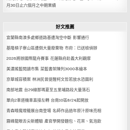
月30日止六個月之中期業績
好文推薦
宜蘭縣南澳多處鄉道路基遭淘空中斷 影響通行
基隆槓子寮山區遭倒大量廢棄物 市府：已送檢偵辦
2026將辦國際龍舟賽事 花蓮縣府赴義大利觀摩
美濃搖籃閱讀市集 菜籃書架陳列3000本繪本
京華城容積案 林洲民曾提醒柯文哲若放水恐圖利
南部地震 台29線那瑪夏至五里埔路段大量落石
單向2車道機車直接左轉 台南10區8/24起開放
青森睡魔燈籠展台南登場 名師作品過年原汁原味亮相
霧峰龍眼舌尖新體驗 產官學開發麵包、花茶、氣泡飲