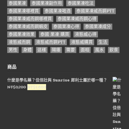
泰國果凍
泰國果凍副作用
泰國果凍吃法
泰國果凍哪裡買
泰國果凍喝酒
泰國果凍威而鋼PTT
泰國果凍威而鋼哪裡買
泰國果凍威而鋼心得
泰國果凍威而鋼蝦皮
泰國果凍心得
泰國果凍成分
泰國果凍效果
泰國 果凍 購買
液態威心得
液態威而鋼
液態威而鋼PTT
液態威購買
生活
男性
身體
這樣
陽痿
需要
面相
風水
飲食
商品
什麼是學名藥？佳倍壯與 Sunrise 犀利士屬於哪一種？
原
目
NT$
3,200
NT$
1,600
始
前
價
價
格：
格：
NT$3,200。
NT$1,600。