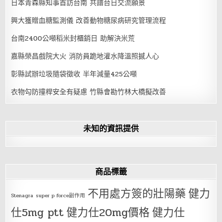
日本青森縣知事首訪台南 共譜台日交流願景
興大獲贈血糖監測儀 改善動物糖尿病研究管理流程
台南2400公噸稻米封櫃銷日 助解決米荒
嘉縣榮昌戲院大火 消防員跪地灌水降溫照撼人心
彰縣試辦垃圾隨袋徵收 半年減量425公噸
衣物勾防撞桿安全有疑慮 竹縣會勘竹林大橋擬改善
未知的資訊提供
商品標籤
不用處方簽的壯陽藥
健力
Stenagra
super p force副作用
仕5mg ptt
健力仕20mg價格
健力仕