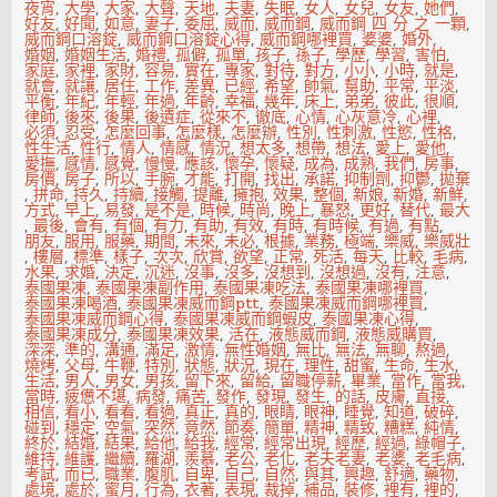
夜宵
,
大學
,
大家
,
大聲
,
天地
,
夫妻
,
失眠
,
女人
,
女兒
,
女友
,
她們
,
好友
,
好聞
,
如意
,
妻子
,
委屈
,
威而
,
威而鋼
,
威而鋼 四 分 之 一顆
,
威而鋼口溶錠
,
威而鋼口溶錠心得
,
威而鋼哪裡買
,
婆婆
,
婚外
,
婚姻
,
婚姻生活
,
婚禮
,
孤僻
,
孤單
,
孩子
,
孫子
,
學歷
,
學習
,
害怕
,
家庭
,
家裡
,
家財
,
容易
,
實在
,
專家
,
對待
,
對方
,
小小
,
小時
,
就是
,
就會
,
就讓
,
居住
,
工作
,
差異
,
已經
,
希望
,
帥氣
,
幫助
,
平常
,
平淡
,
平衡
,
年紀
,
年輕
,
年過
,
年齡
,
幸福
,
幾年
,
床上
,
弟弟
,
彼此
,
很順
,
律師
,
後來
,
後果
,
後遺症
,
從來不
,
徹底
,
心情
,
心灰意冷
,
心裡
,
必須
,
忍受
,
怎麼回事
,
怎麼樣
,
怎麼辦
,
性別
,
性刺激
,
性慾
,
性格
,
性生活
,
性行
,
情人
,
情感
,
情況
,
想太多
,
想帶
,
想法
,
愛上
,
愛他
,
愛撫
,
感情
,
感覺
,
慢慢
,
應該
,
懷孕
,
懷疑
,
成為
,
成熟
,
我們
,
房事
,
房價
,
房子
,
所以
,
手腕
,
才能
,
打開
,
找出
,
承諾
,
抑制劑
,
抑鬱
,
拋棄
,
拼命
,
持久
,
持續
,
接觸
,
提離
,
擁抱
,
效果
,
整個
,
新娘
,
新婚
,
新鮮
,
方式
,
早上
,
易發
,
是不是
,
時候
,
時尚
,
晚上
,
暴怒
,
更好
,
替代
,
最大
,
最後
,
會有
,
有個
,
有力
,
有助
,
有效
,
有時
,
有時候
,
有過
,
有點
,
朋友
,
服用
,
服藥
,
期間
,
未來
,
未必
,
根據
,
業務
,
極端
,
樂威
,
樂威壯
,
樓層
,
標準
,
樣子
,
次次
,
欣賞
,
欲望
,
正常
,
死活
,
每天
,
比較
,
毛病
,
水果
,
求婚
,
決定
,
沉迷
,
沒事
,
沒多
,
沒想到
,
沒想過
,
沒有
,
注意
,
泰國果凍
,
泰國果凍副作用
,
泰國果凍吃法
,
泰國果凍哪裡買
,
泰國果凍喝酒
,
泰國果凍威而鋼ptt
,
泰國果凍威而鋼哪裡買
,
泰國果凍威而鋼心得
,
泰國果凍威而鋼蝦皮
,
泰國果凍心得
,
泰國果凍成分
,
泰國果凍效果
,
活在
,
液態威而鋼
,
液態威購買
,
深深
,
準的
,
溝通
,
滿足
,
激情
,
無性婚姻
,
無比
,
無法
,
無聊
,
熬過
,
燒烤
,
父母
,
牛鞭
,
特別
,
狀態
,
狀況
,
現在
,
理性
,
甜蜜
,
生命
,
生水
,
生活
,
男人
,
男女
,
男孩
,
留下來
,
留給
,
留職停薪
,
畢業
,
當作
,
當我
,
當時
,
疲憊不堪
,
病發
,
痛苦
,
發作
,
發現
,
發生
,
的話
,
皮膚
,
直接
,
相信
,
看小
,
看看
,
看過
,
真正
,
真的
,
眼睛
,
眼神
,
睡覺
,
知道
,
破碎
,
碰到
,
穩定
,
空氣
,
突然
,
竟然
,
節奏
,
簡單
,
精神
,
精致
,
糟糕
,
純情
,
終於
,
結婚
,
結果
,
給他
,
給我
,
經常
,
經常出現
,
經歷
,
經過
,
綠帽子
,
維持
,
維護
,
繼續
,
羅湖
,
羨慕
,
老公
,
老化
,
老夫老妻
,
老婆
,
老毛病
,
考試
,
而已
,
職業
,
腹肌
,
自卑
,
自己
,
自然
,
與其
,
興趣
,
舒適
,
藥物
,
處境
,
處於
,
蜜月
,
行為
,
衣著
,
表現
,
裁掉
,
補品
,
裝修
,
裡有
,
裡的
,