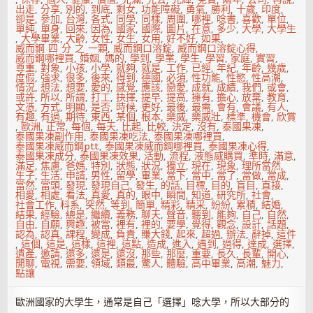
出走
,
分享
,
別的
,
到底
,
剩女
,
功能障礙
,
勇氣
,
勝利
,
十歲
,
印度
,
卻是
,
參加
,
台灣
,
各式
,
同學
,
同樣
,
周圍
,
哪裡
,
唸書
,
喜歡
,
單位
,
單純
,
單身
,
回來
,
因為
,
國家
,
國際
,
圖片
,
在意
,
多少
,
大學
,
大學生
,
大學畢業
,
大齡
,
女性
,
女生
,
女用
,
好不好
,
如果
,
威而鋼 四 分 之 一顆
,
威而鋼口溶錠
,
威而鋼口溶錠心得
,
威而鋼哪裡買
,
婚姻
,
媽的
,
學到
,
學業
,
學生
,
學習
,
家庭
,
實習
,
尊重
,
對象
,
小孩
,
小學
,
就夠
,
就是
,
工作
,
已經
,
年紀
,
年齡
,
幾歲
,
度假
,
強求
,
很多
,
後來
,
得到
,
德國
,
必須
,
性功能
,
性慾
,
性高潮
,
情況
,
想法
,
想要
,
愛的
,
感覺
,
應該
,
戀愛
,
成就
,
成績
,
我們
,
或會
,
或許
,
所以
,
所謂
,
打工
,
抉擇
,
提早
,
提高
,
擁有
,
擔心
,
放棄
,
教育
,
文憑
,
方式
,
明顯
,
是否
,
時候
,
更好
,
最後
,
最需
,
會有
,
會議
,
有人
,
有趣
,
有過
,
期待
,
東西
,
某個
,
根本
,
樂威
,
樂威壯
,
標準
,
機會
,
欣賞
,
歐洲
,
正常
,
每個
,
每天
,
比起
,
比較
,
決定
,
沒有
,
泰國果凍
,
泰國果凍副作用
,
泰國果凍吃法
,
泰國果凍哪裡買
,
泰國果凍威而鋼ptt
,
泰國果凍威而鋼哪裡買
,
泰國果凍心得
,
泰國果凍成分
,
泰國果凍效果
,
活動
,
流程
,
液態威購買
,
準時
,
滿意
,
滿足
,
焦慮
,
爸媽
,
特別
,
狀態
,
狀況
,
獨立
,
現在
,
現象
,
理所當然
,
生子
,
生活
,
申請
,
男性
,
留學
,
畢業
,
當下
,
當中
,
當了
,
當做
,
當成
,
當然
,
當頭
,
發現
,
發現自己
,
發生
,
的話
,
目標
,
目的
,
盲目
,
直接
,
相愛
,
相處
,
看法
,
真愛
,
真的
,
眼中
,
瞬間
,
知道
,
研究所
,
社會
,
社會工作
,
科系
,
突然
,
等到
,
簡單
,
精彩
,
精采
,
紛紛
,
累積
,
結婚
,
結果
,
經驗
,
總是
,
繼續
,
義務
,
聊天
,
聲音
,
聽到
,
能夠
,
自己
,
自然
,
自由
,
自願
,
興趣
,
被當
,
裡有
,
裡的
,
要學
,
覺得
,
觀念
,
設計
,
話題
,
認為
,
認真
,
課程
,
變成
,
負責
,
賺大錢
,
起來
,
超過
,
辦法
,
辭掉
,
這件
,
這個
,
這是
,
這樣
,
這裡
,
這點
,
造成
,
進入
,
遇到
,
過得
,
達成
,
選擇
,
遺產
,
邀請
,
還多
,
還是
,
還沒
,
那些
,
那麼
,
重要
,
長久
,
長輩
,
開心
,
閒聊
,
電視
,
需要
,
領域
,
類最
,
驚人
,
體驗
,
高中畢業
,
高潮
,
魅力
,
點讓
歐洲國家的大學生，通常是自己「選擇」唸大學，所以大部分的