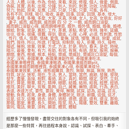
人活
,
人體
,
以後
,
作為
,
你給
,
來看
,
來說
,
修復
,
個人
,
做愛
,
側面
,
偽裝
,
其實
,
具有
,
出現
,
分鐘
,
別人
,
別的
,
刺激
,
功效
,
功能障礙
,
努力
,
勃起
,
原來
,
反應
,
口腔
,
只是
,
只能
,
只要
,
可能
,
各有
,
各有不同
,
同樣
,
吸引
,
吸收
,
喜歡
,
回事
,
回家
,
回頭
,
基本
,
增大
,
增硬
,
多樣
,
多種
,
多麼
,
大家
,
天真
,
夾縫
,
女人
,
女孩
,
女朋友
,
好好
,
妻子
,
威而
,
威而鋼
,
威而鋼 四 分 之 一顆
,
威而鋼口溶錠
,
威而鋼口溶錠心得
,
威而鋼哪裡買
,
婚外
,
婚外情
,
婚姻
,
婚後
,
婚禮
,
嫁給
,
對象
,
就是
,
尷尬
,
工作
,
差異
,
差點
,
希望
,
年時
,
幾年
,
延續
,
往往
,
很多
,
很痛
,
很難
,
得到
,
徹底
,
心理
,
心裡
,
必須
,
性刺激
,
性慾
,
性行
,
情人
,
情節
,
情緒
,
愛情
,
愛撫
,
感情
,
慢慢
,
應該
,
戀愛
,
成就
,
我們
,
我待
,
所以
,
所謂
,
打電話
,
抑制劑
,
投入
,
折騰
,
持久
,
接吻
,
描述
,
擁抱
,
放棄
,
效果
,
方式
,
方法
,
於是
,
明白
,
春天
,
是從
,
時候
,
暗示
,
最後
,
會有
,
有力
,
有助
,
有效
,
有無
,
有過
,
朋友
,
服用
,
服藥
,
期間
,
東西
,
根據
,
根本
,
極點
,
樂威
,
樂威壯
,
樂威壯口溶錠
,
每個
,
決定
,
沒有
,
泰國果凍
,
泰國果凍副作用
,
泰國果凍吃法
,
泰國果凍哪裡買
,
泰國果凍喝酒
,
泰國果凍威而鋼ptt
,
泰國果凍威而鋼哪裡買
,
泰國果凍心得
,
泰國果凍成分
,
泰國果凍效果
,
活著
,
液態威購買
,
激烈
,
無聊
,
無論
,
無限
,
熟悉
,
特質
,
狀況
,
狹窄
,
現在
,
生活
,
男人
,
當時
,
當然
,
痕跡
,
發展
,
發現
,
發生
,
盡量
,
直接
,
相對
,
看過
,
真正
,
真的
,
瞬間
,
穩定
,
突然
,
立刻
,
等於
,
算是
,
簡單
,
精力
,
精神
,
細節
,
結婚
,
結局
,
給我
,
經歷
,
經過
,
維持
,
美好
,
聊天
,
背叛
,
能夠
,
自己
,
藏著
,
藥物
,
虛耗
,
行為
,
表白
,
表達
,
表達方式
,
要性
,
要說
,
覺得
,
解開
,
試探
,
認為
,
認識
,
謊言
,
變動
,
負責
,
起來
,
身邊
,
身體
,
身體狀況
,
辦法
,
辭職
,
這個
,
這才
,
這是
,
這次
,
這種
,
過去
,
過的
,
過程
,
道德
,
還是
,
還有
,
還沒
,
那些
,
那個
,
那麼
,
重要
,
長久
,
開始
,
陰莖
,
陷入
,
陽痿
,
雙效
,
雙重
,
離婚
,
雷同
,
電話
,
需要
,
須有
,
願意
,
體質
,
體驗
經歷多了慢慢發現，盡管交往的對象各有不同，但吸引我的始終
是那麼一些特質，再往過程本身說，認識、試探、表白、牽手、