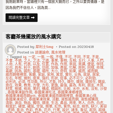
我剛創業時，當鋪裡只有一個放大鏡而已，之所以要買儀器，是
因為我們不信任人，因為買…
人
閱讀完整文章
心
叵
測！
客
戶
客廳茶幾擺放的風水講究
永
遠
是
Posted by
犀利士5mg
Posted on
20230418
對
Posted in
談運論命
,
風水地理
的？
Tagged
ig
,
一定
,
一張
,
一般
,
不僅
,
不可
,
不同
,
不宜
,
不是
,
不會
,
不過
,
之人
,
之法
,
之道
,
事業
,
事物
,
互相
,
五行
,
人事
,
人們
,
人命
,
人有
,
代表
,
以及
,
位置
,
作為
,
作用
,
來說
,
來講
,
便是
,
保持
,
公司
,
具有
,
利于
,
創造
,
功效
,
加強
,
勇猛
,
化解
,
原則
,
同樣
,
命理
,
喜歡
,
因為
,
圓形
,
基礎
,
場所
,
大小
,
奇特
,
如果
,
威而
,
威而鋼
,
威而鋼哪裡買
,
客廳
,
家庭
,
家用
,
寓意
,
實在
,
尖角
,
就是
,
居家
,
左右
,
年輕
,
幾則
,
度來
,
強的
,
形狀
,
從事
,
必不可少
,
必利勁
,
必利吉
,
必須
,
性功能
,
所以
,
才能
,
持久
,
擺在
,
擺放
,
擺放在
,
擺設
,
放在
,
效果
,
教育
,
方便
,
方形
,
更換
,
最強
,
最為
,
有利
,
朋友
,
木質
,
材質
,
根據
,
格局
,
業的
,
構成
,
橢圓形
,
比較
,
水中
,
水有
,
沒有
,
沙發
,
泰國果凍副作用
,
泰國果凍吃法
,
泰國果凍哪裡買
,
泰國果凍威而鋼ptt
,
泰國果凍威而鋼哪裡買
,
泰國果凍心得
,
泰國果凍成分
,
泰國果凍效果
,
活動
,
液態威而鋼
,
液態威購買
,
清新
,
源自
,
物品
,
獨特
,
環境
,
生活
,
產品
,
用來
,
男人
,
白色
,
白虎
,
相當於
,
硬度
,
穢氣
,
空氣
,
簡單
,
紅色
,
紫色
,
結合
,
綠色
,
缺少
,
美容
,
老師
,
能治
,
色彩
,
色系
,
花卉
,
行業
,
設計
,
諸多
,
象征
,
起到
,
超級
,