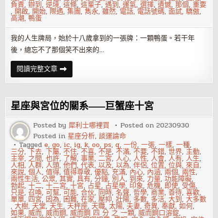
負責
,
辦到
,
逆境
,
這條
,
這輩子
,
遇到
,
運氣
,
選擇
,
遺憾
,
那個
,
重要
,
開啟
,
開始
,
際遇
,
集團
,
雋永
,
雖然
,
電話
,
電話號碼
,
面試
,
驕傲
,
高潮
,
鴨蛋
我的人生牌局，始於十八歲拿到的一張牌：一顆鴨蛋。若干年
後，總忘不了那個笑不出來的…
數
閱讀完整文章
學
零
分
沒
念
星座與宮位的關系——巨蟹座十宮
大
學
現
Posted by
犀利士哪裡買
Posted on
20230930
在
Posted in
星座分析
,
談運論命
當
上
Tagged
e
,
go
,
ic
,
ig
,
k
,
oo
,
ps
,
q
,
一份
,
一張
,
一樣
,
一種
,
執
三分
,
下去
,
下屬
,
不住
,
不喜
,
不是
,
不滿
,
不要
,
不錯
,
世界
,
主動
,
行
主宰
,
之間
,
也許
,
了解
,
事業
,
二宮
,
人心
,
人性
,
人會
,
人有
,
人生
,
長
人相
,
人群
,
人頭
,
他們
,
代表
,
以及
,
以為
,
伴侶
,
位置
,
位與
,
來自
,
來說
,
個人
,
值得
,
值得尊敬
,
優點
,
充滿
,
內心
,
內涵
,
兩個
,
兩性
,
兩性生活
,
公眾
,
其實
,
具有
,
分鐘
,
別人
,
到來
,
力量
,
功能障礙
,
勃起
,
十二
,
十二宮
,
十宮
,
占星
,
占星學
,
印象
,
危機
,
即使
,
受傷
,
只是
,
召喚
,
可幫
,
可能
,
合伙
,
同時
,
名聲
,
哲學
,
商業
,
善待
,
喜歡
,
單單
,
四宮
,
因為
,
困難
,
在家
,
壓抑
,
壯陽
,
多數
,
多活
,
大到
,
大多數
,
大樹
,
天堂
,
天生
,
天秤座
,
天職
,
太陽
,
夫妻
,
奇異
,
奉獻
,
如何
,
如果
,
威而
,
威而鋼
,
威而鋼 四 分 之 一顆
,
威而鋼口溶錠
,