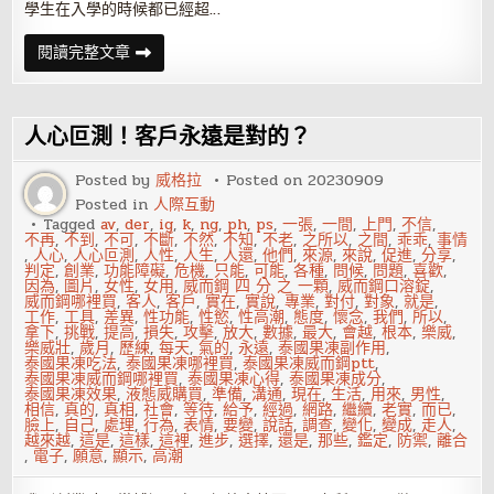
學生在入學的時候都已經超…
你
閱讀完整文章
的
人
生，
不
該
人心叵測！客戶永遠是對的？
有
標
準
Posted by
威格拉
Posted on
20230909
流
Posted in
人際互動
程
Tagged
av
,
der
,
ig
,
k
,
ng
,
ph
,
ps
,
一張
,
一間
,
上門
,
不信
,
不再
,
不到
,
不可
,
不斷
,
不然
,
不知
,
不老
,
之所以
,
之間
,
乖乖
,
事情
,
人心
,
人心叵測
,
人性
,
人生
,
人還
,
他們
,
來源
,
來說
,
促進
,
分享
,
判定
,
創業
,
功能障礙
,
危機
,
只能
,
可能
,
各種
,
問候
,
問題
,
喜歡
,
因為
,
圖片
,
女性
,
女用
,
威而鋼 四 分 之 一顆
,
威而鋼口溶錠
,
威而鋼哪裡買
,
客人
,
客戶
,
實在
,
實說
,
專業
,
對付
,
對象
,
就是
,
工作
,
工具
,
差異
,
性功能
,
性慾
,
性高潮
,
態度
,
懷念
,
我們
,
所以
,
拿下
,
挑戰
,
提高
,
損失
,
攻擊
,
放大
,
數據
,
最大
,
會越
,
根本
,
樂威
,
樂威壯
,
歲月
,
歷練
,
每天
,
氣的
,
永遠
,
泰國果凍副作用
,
泰國果凍吃法
,
泰國果凍哪裡買
,
泰國果凍威而鋼ptt
,
泰國果凍威而鋼哪裡買
,
泰國果凍心得
,
泰國果凍成分
,
泰國果凍效果
,
液態威購買
,
準備
,
溝通
,
現在
,
生活
,
用來
,
男性
,
相信
,
真的
,
真相
,
社會
,
等待
,
給予
,
經過
,
網路
,
繼續
,
老實
,
而已
,
臉上
,
自己
,
處理
,
行為
,
表情
,
要變
,
說話
,
調查
,
變化
,
變成
,
走人
,
越來越
,
這是
,
這樣
,
這裡
,
進步
,
選擇
,
還是
,
那些
,
鑑定
,
防禦
,
離合
,
電子
,
願意
,
顯示
,
高潮