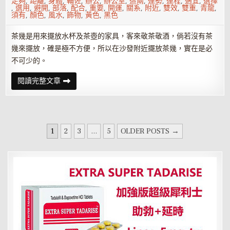
足夠
,
距離
,
身體
,
輔佐
,
辦公
,
辦公室
,
這兩
,
運勢
,
運程
,
適宜
,
選擇
,
選用
,
避開
,
部落
,
配合
,
重要
,
開運
,
關系
,
附近
,
雙效
,
雙重
,
青龍
,
須有
,
顏色
,
風水
,
飾物
,
黃色
,
黑色
茶幾是用來擺放水杯及茶壺的家具，客來敬茶敬酒，倘若沒有茶
幾來擺放，確是極不方便，所以在沙發附近擺放茶幾，實在是必
不可少的。
客
閱讀完整文章
廳
茶
幾
擺
放
的
文
風
1
2
3
...
5
OLDER POSTS →
水
章
講
究
分
頁