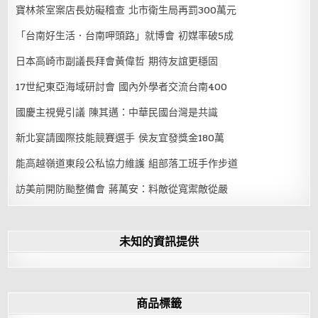
寶林茶室案店長妨礙稽查 北市衛生局再罰300萬元
「台南好生活．台南呷頭路」就博會 初媒率破5成
日本高崎市副議長拜會黃偉哲 期待友誼更穩固
17世紀東亞海域研討會 國內外學者交流台南400
國慶主視覺引議 陳其邁：中華民國台灣是共識
新北宴請國際技能競賽選手 侯友宜發獎金180萬
能高越嶺道東段公私協力維護 組部落工班手作步道
訪美前開防颱整備會 蔣萬安：料敵從寬禦敵從嚴
未知的資訊提供
商品標籤