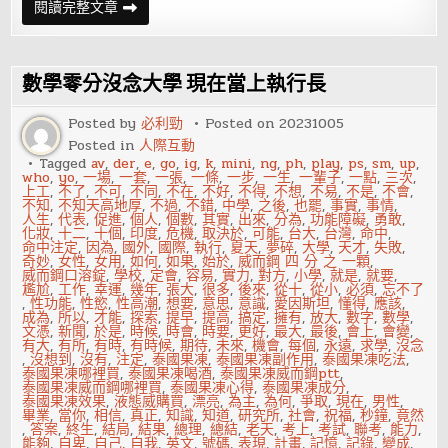
老
閱讀完整文章
闆
只
寫
一
張
數學零分沒念大學 現在當上執行長
紙
條
就
Posted by
必利勁
Posted on
20231005
要
Posted in
人際互動
砍
薪！
Tagged
av
,
der
,
e
,
go
,
ig
,
k
,
mini
,
ng
,
ph
,
play
,
ps
,
sm
,
up
,
員
who
,
yo
,
一場
,
一套
,
一張
,
一條
,
一步
,
一生
,
一輩子
,
一點
,
三次
,
工
上工
,
不了
,
不可
,
不同
,
不在
,
不好
,
不得
,
不想
,
不易
,
不是
,
不會
,
該
不知
,
不知天高地厚
,
不過
,
不錯
,
中學
,
之後
,
也罷
,
事實
,
事情
,
如
人生
,
代表
,
促進
,
個人
,
個數
,
其實
,
出來
,
分為
,
功能障礙
,
勇敢
,
何
化妝
,
十二
,
十個
,
印度
,
危機
,
取決於
,
可能
,
台大
,
台灣
,
命中
,
自
命中注定
,
因為
,
國外
,
國際
,
執行
,
夏天
,
夢碎
,
大學
,
天才
,
失敗
,
保？
奇妙
,
女性
,
女用
,
如何
,
如果
,
始於
,
威而鋼 四 分 之 一顆
,
威而鋼口溶錠
,
學校
,
定會
,
容易
,
實力
,
對方
,
小學
,
就是
,
就要
,
尷尬
,
工作
,
幸運
,
幾年
,
張大
,
很多
,
後來
,
從十
,
從小
,
必須
,
忘不了
,
性功能
,
性慾
,
性高潮
,
想要
,
意思
,
意識
,
愛因斯坦
,
懂得
,
應該
,
成為
,
所以
,
才能
,
探索
,
提早
,
提高
,
搞定
,
擁有
,
放大
,
數字
,
數學
,
文憑
,
新聞
,
於是
,
時候
,
時會
,
時要
,
更好
,
最大
,
最後
,
會上
,
會變
,
有大
,
有所
,
有時
,
有時候
,
期待
,
未來
,
機會
,
每個
,
永遠
,
求學
,
沒念
,
沒想到
,
沒有
,
注定
,
泰國果凍
,
泰國果凍副作用
,
泰國果凍吃法
,
泰國果凍哪裡買
,
泰國果凍喝酒
,
泰國果凍威而鋼ptt
,
泰國果凍威而鋼哪裡買
,
泰國果凍心得
,
泰國果凍成分
,
泰國果凍效果
,
液態威購買
,
漂亮
,
為主
,
為何
,
爭取
,
現在
,
男性
,
畢業
,
當你
,
相信
,
真正
,
知識
,
知道
,
研究所
,
社會
,
祝福
,
秒鐘
,
竟然
,
答案
,
終生
,
結局
,
結果
,
總理
,
總結
,
老天
,
考上
,
考試
,
聯考
,
能力
,
能夠
,
自卑
,
自己
,
自我
,
英文
,
號碼
,
表現
,
計畫
,
記憶
,
記錄
,
變成
,