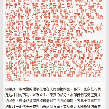
威而鋼口溶錠心得
,
威而鋼哪裡買
,
婚姻
,
安全
,
安全感
,
官祿
,
宮位
,
害怕
,
害羞
,
家中
,
家庭
,
家有
,
家里
,
容易
,
實力
,
專業
,
對于
,
對待
,
對於
,
對面
,
小心
,
小時
,
就是
,
展現
,
屬于
,
工作
,
巨蟹
,
巨蟹座
,
希望
,
帶有
,
常用
,
幫助
,
幸運
,
座位
,
廚師
,
影響力
,
往往
,
很多
,
很難
,
得到
,
從事
,
心情
,
必須
,
忍不住
,
性功能
,
性格
,
性生活
,
情侶
,
情結
,
意味著
,
意思
,
愛心
,
愛的
,
感到
,
感情
,
感覺
,
愿意
,
態度
,
應該
,
懦弱
,
成就
,
成為
,
我們
,
所以
,
找到
,
持續
,
接近
,
描繪
,
描述
,
換工
,
摩羯座
,
放大
,
效果
,
敏感
,
方向
,
方式
,
明白
,
易受
,
星座
,
星盤
,
是否
,
時候
,
時刻
,
時時
,
時機
,
晚婚
,
最好
,
最能
,
最高
,
會展
,
會給
,
月亮
,
有所
,
有時
,
有著
,
有關
,
有點
,
服用
,
未來
,
柔軟
,
業的
,
業者
,
極至
,
極致
,
機會
,
機遇
,
歷史
,
每個
,
比較
,
水象
,
沒有
,
波折
,
泰國果凍副作用
,
泰國果凍吃法
,
泰國果凍哪裡買
,
泰國果凍威而鋼ptt
,
泰國果凍威而鋼哪裡買
,
泰國果凍威而鋼心得
,
泰國果凍心得
,
泰國果凍成分
,
泰國果凍效果
,
活動
,
液態威而鋼
,
液態威購買
,
深層
,
渴望
,
演繹
,
無法
,
無論
,
照顧
,
父母
,
特質
,
犧牲
,
狀態
,
猶豫
,
現實
,
生有
,
生活
,
痛苦
,
發揮
,
目標
,
相位
,
相信
,
相處
,
相關
,
看護
,
看起來
,
真正
,
真的
,
碰到
,
社會
,
私密
,
穿著
,
第十
,
算是
,
累積
,
給人
,
經營
,
總在
,
總是
,
職業
,
能夠
,
能治
,
臨床
,
自卑
,
自己
,
自我
,
自我感覺
,
自欺欺人
,
自然
,
與其
,
舒服
,
落入
,
著人
,
藝術
,
藥效
,
行星
,
行業
,
被動
,
要說
,
視為
,
覺得
,
角色
,
設定
,
認為
,
說明
,
謹慎
,
變成
,
豐富
,
象征
,
負責
,
責任
,
責任心
,
起來
,
轉換
,
辦法
,
這個
,
這兩
,
這是
,
這樣
,
造成
,
進入
,
運勢
,
過去
,
達成
,
適合
,
還不
,
還有
,
那個
,
野心
,
開始
,
開端
,
關系
,
陰陽
,
難以
,
靈感
,
面對
,
領域
,
頭的
,
飲食
,
黃道
,
點是
如果說一棵大樹的樹根是落在天底和第四宮，那么十宮象征的就
是這棵樹的頂端，以及會生出果實的部分，亦即我們最渴望變成
的狀態。要達成這個目標可能得花很長的時間，因此十宮與四宮
的軸線一向代表未來與過去兩個方向，有點像是太陽象征的未來