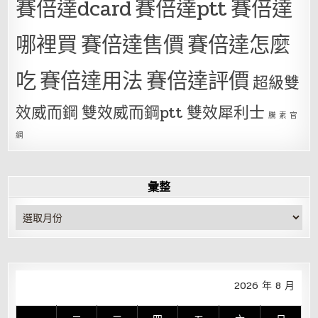
賽倍達dcard
賽倍達ptt
賽倍達
哪裡買
賽倍達售價
賽倍達怎麼
吃
賽倍達用法
賽倍達評價
超級雙
效威而鋼
雙效威而鋼ptt
雙效犀利士
騰 素 官
網
彙整
彙
整
2026 年 8 月