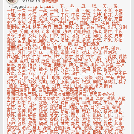
Posted in
健康議題
話
你
Tagged
ai
,
ig
,
k
,
mail
,
一下
,
一些
,
一周
,
一場
,
一天
,
一張
,
的
一樣
,
一次
,
一種
,
一起
,
一點
,
上床
,
上班
,
不同
,
不好
,
不斷
,
不是
,
吻
不能
,
不要
,
不過
,
世界
,
並且
,
中有
,
中看
,
之後
,
乏味
,
也許
,
人體
,
技
今晚
,
他們
,
付出
,
以後
,
以為
,
休假
,
作為
,
你們
,
你會
,
來看
,
來自
,
過
來試
,
來說
,
例行公事
,
依據
,
保健
,
個人
,
個性
,
借口
,
倦怠
,
做愛
,
關
做愛時
,
克制
,
兒子
,
內容
,
兩周
,
兩性
,
公事
,
具有
,
冒險
,
出現
,
分別
了
,
分鐘
,
分開
,
別的
,
到來
,
刺激
,
功效
,
功能障礙
,
勃起
,
動作
,
半夜
,
嗎？
原來
,
原則
,
及時
,
反應
,
口腔
,
古代
,
可能
,
合適
,
同時
,
吸收
,
周末
,
嚴格
,
回來
,
回家
,
回應
,
增大
,
增硬
,
夢境
,
夢見
,
奇效
,
如果
,
妙招
,
威而
,
威而鋼
,
威而鋼 四 分 之 一顆
,
威而鋼口溶錠
,
威而鋼口溶錠心得
,
實施
,
實際
,
對方
,
小動作
,
小妙
,
差異
,
帶有
,
幾天
,
幾日
,
幾條
,
床上
,
廚房
,
延續
,
得到
,
從床
,
必須
,
性刺激
,
性功能
,
性感
,
性慾
,
性技
,
性行
,
情意
,
情感
,
情節
,
愛上
,
愛你
,
愛情
,
愛撫
,
愛時
,
愛的
,
感情
,
感覺
,
懂得
,
懸空
,
戀人
,
成功
,
我們
,
我要
,
房事
,
房間
,
所以
,
打電話
,
抑制劑
,
持久
,
按摩
,
挑逗
,
挑逗性
,
掌握
,
推薦
,
提高
,
揭秘
,
擁抱
,
放假
,
放大
,
放松
,
效果
,
敏感
,
敏感部位
,
教育
,
文章
,
方向
,
方式
,
方法
,
於是
,
旅途
,
早上
,
早點
,
明天
,
是不是
,
是種
,
時候
,
時刻
,
晚上
,
晚飯
,
晚餐
,
暗示
,
最後
,
最近
,
會有
,
會變
,
有力
,
有助
,
有效
,
有時
,
服用
,
服藥
,
柔情
,
根據
,
樂威
,
樂威壯
,
樣子
,
機會
,
每個
,
每天
,
氛圍
,
沒有
,
法創
,
注意
,
泰國 果凍 購買
,
泰國果凍副作用
,
泰國果凍吃法
,
泰國果凍哪裡買
,
泰國果凍威而鋼ptt
,
泰國果凍威而鋼哪裡買
,
泰國果凍心得
,
泰國果凍成分
,
泰國果凍效果
,
液態威購買
,
渴望
,
溫度
,
激情
,
火星
,
為性
,
熱戀
,
特別
,
狀態
,
狀況
,
獨自
,
獲得
,
理由
,
理論
,
生病
,
生發
,
生育
,
男人
,
男性
,
發現
,
發現自己
,
的話
,
皇帝
,
目的
,
直接
,
看書
,
真正
,
眼神
,
睡前
,
睡覺
,
知識
,
秘密
,
節目
,
精彩
,
終於
,
結紮
,
絕對
,
給性
,
維持
,
綿綿
,
繼續
,
美女
,
老公
,
耐力
,
能生
,
能給
,
自信
,
自己
,
自然
,
興奮
,
色彩
,
藥物
,
虛擬
,
行動
,
行為
,
表達
,
要性
,
要注
,
要點
,
親密
,
親熱
,
覺得
,
觸碰
,
計劃
,
試試
,
認為
,
誘惑
,
謝謝
,
變成
,
起來
,
越來越
,
踏實
,
身上
,
身體
,
身體狀況
,
輕輕
,
這樣
,
這種
,
造成
,
進來
,
遊戲
,
過了
,
過來
,
過程
,
還帶
,
還能
,
那些
,
部位
,
都給
,
采取
,
鍛煉
,