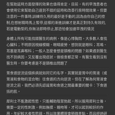
在幫助延時方面發揮的效果也值得肯定，目前，有的早洩患者也
會使用它來幫助自己達到不錯的延時和改善行房時間效果。但要
注意的一件事時,訓練持久用的最好是手動的,因為由你自己的控
制,在想射精時馬上暫停,這樣的漸進訓練才是真正對持久有效的,
若是電動型的,你無法即時停止,那恐怕會加速早洩的情況
身體上所有可能找錯醫生的病例，像是心悸胸悶，大多數人會找
心臟科；不明原因視線模糊、眼睛疲勞，想到就是眼科；耳鳴、
耳塞是耳鼻喉科；一般人怎麼會想是頸椎的問題？如果遇到醫生
找不到病因，又反覆出現症狀，做檢查都正常，有醫生看到沒有
醫生時，你要考慮是不是頸椎出問題了
胃食道逆流這個疾病就如同它的名字，其實就是胃中的胃液（或
胃液和食物的混合物）往食道的方向逆流。但在了解為何胃液會
逆流之前，我們必須先認識胃和食道之間最重要的關卡：下食道
括約肌。
犀利士不能激起性慾，只能輔助陰莖勃起，所以服用犀利士後，
需要一定的性刺激，例如撫摸、親吻等，才可以起到較好的作
用，年紀較大者性慾弱，所以效果體現會稍微差點。而且經過研