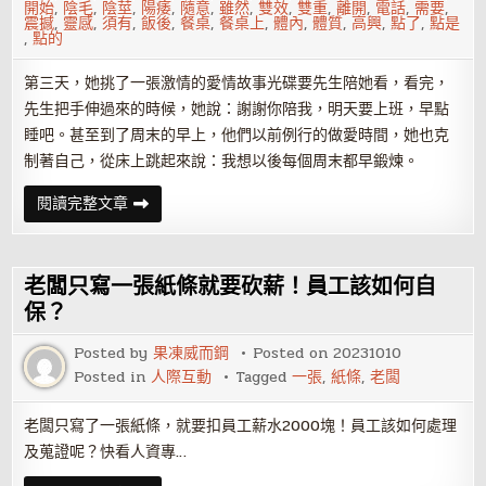
開始
,
陰毛
,
陰莖
,
陽痿
,
隨意
,
雖然
,
雙效
,
雙重
,
離開
,
電話
,
需要
,
震撼
,
靈感
,
須有
,
飯後
,
餐桌
,
餐桌上
,
體內
,
體質
,
高興
,
點了
,
點是
,
點的
第三天，她挑了一張激情的愛情故事光碟要先生陪她看，看完，
先生把手伸過來的時候，她說：謝謝你陪我，明天要上班，早點
睡吧。甚至到了周末的早上，他們以前例行的做愛時間，她也克
制著自己，從床上跳起來說：我想以後每個周末都早鍛煉。
房
閱讀完整文章
事
新
意：
性
愛
老闆只寫一張紙條就要砍薪！員工該如何自
放
假
保？
法
創
Posted by
果凍威而鋼
Posted on
20231010
激
情
Posted in
人際互動
Tagged
一張
,
紙條
,
老闆
老闆只寫了一張紙條，就要扣員工薪水2000塊！員工該如何處理
及蒐證呢？快看人資專…