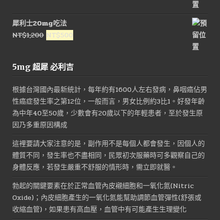
始
前
價
價
犀利士20mg吃法
格：
格：
原
目
NT$
1,200
NT$
500
NT$1,600。
NT$800。
始
前
價
價
5mg 超犀 必利吉
格：
格：
NT$1,200。
NT$500。
根據台灣國內最新統計，每年約有1600人左右發病，鼻咽癌佔男
性癌症發生率之第12位，一般而言，男女比例約3比1。好發年齡
為中年40至50歲，少數會有20歲以下的年輕患者，至於發生原
因乃多重原因構成
這裡要請大家注意的是，副作用不是每個人都會發生，因個人的
體質不同，發生率也不盡相同，民眾初次服藥時可多觀察自己的
身體反應，若發生嚴重不舒服的情形時，需立即就醫。
勃起的關鍵要素在於正常血管內皮襯細胞和一氧化氮(Nitric
Oxide)；內皮細胞產生的一氧化氮能幫助調節血管彈性(舒張或
收縮血管)，如果患有高血壓，血管中有可能產生生理變化