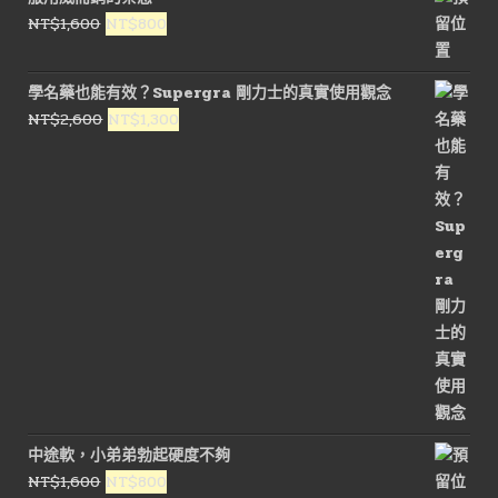
格：
格：
原
目
NT$
1,600
NT$
800
NT$1,800。
NT$900。
始
前
價
價
學名藥也能有效？Supergra 剛力士的真實使用觀念
格：
格：
原
目
NT$
2,600
NT$
1,300
NT$1,600。
NT$800。
始
前
價
價
格：
格：
NT$2,600。
NT$1,300。
中途軟，小弟弟勃起硬度不夠
原
目
NT$
1,600
NT$
800