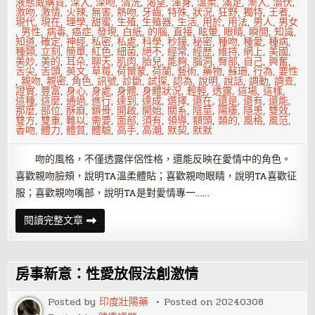
液態威購買
,
深入
,
深吻
,
清洗
,
渴望
,
渾身
,
溫柔
,
滿足
,
漸入
,
潛伏
,
激吻
,
激情
,
火辣
,
無害
,
熱吻
,
牙齒
,
特殊
,
狀況
,
狂野
,
獨特
,
王者
,
現代
,
現在
,
理學
,
甜蜜
,
生殖
,
生殖器
,
生活
,
用於
,
用法
,
男人
,
男女
,
男性
,
病毒
,
癌症
,
發現
,
白紙
,
的腦
,
直接
,
眩暈
,
眼睛
,
瞬間
,
知識
,
知道
,
確定
,
神經
,
私密
,
私處
,
科學
,
秒鐘
,
秘密
,
種吻
,
種愛
,
種病
,
種類
,
立刻
,
簡單
,
紅色
,
細菌
,
絕不
,
經常
,
經歷
,
維持
,
網上
,
美國
,
美妙
,
美的
,
耳朵
,
聊天
,
肌肉
,
胎兒
,
能夠
,
腦洞
,
臀部
,
自己
,
興奮
,
舌尖
,
舌頭
,
英文
,
草莓
,
荷爾蒙
,
荷蘭
,
藝術
,
藥物
,
蘇珊
,
行為
,
要性
,
親吻
,
親密
,
角色
,
訊號
,
診斷
,
試探
,
認為
,
說明
,
說話
,
調動
,
調查
,
證實
,
豐富
,
身心
,
身處
,
身體
,
身體狀況
,
輕輕
,
透露
,
這場
,
這樣
,
這種
,
這麼
,
通過
,
進行
,
達到
,
達成
,
選擇
,
還在
,
還是
,
還有
,
還能
,
那麼
,
部位
,
酥麻
,
鎖骨
,
開啟
,
開始
,
關系
,
陰莖
,
陽痿
,
隱患
,
雙效
,
雙方
,
雙重
,
難以
,
需要
,
面部
,
須有
,
領導
,
額頭
,
類的
,
風格
,
風范
,
香吻
,
體力
,
體質
,
體驗
,
高手
,
高潮
,
默契
,
默默
吻的風格，不僅透露伴侶性格，還能反映在愛情中的角色。
喜歡親吻臉頰，說明TA溫柔體貼；喜歡親吻眼睛，說明TA喜歡征
服；喜歡親吻嘴部，說明TA是對愛情專一……
吻
閱讀完整文章
一
下
又
不
會
房事新意：性愛放假法創激情
懷
孕，
憋
Posted by
印度壯陽藥
Posted on
20240308
說