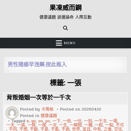
Skip
果凍威而鋼
to
content
健康議題 談運論命 人際互動
MENU
男性陽痿早洩藥:按此進入
標籤:
一張
背叛婚姻一次等於一千次
Posted by
卡瑪格
Posted on
20260410
Posted in
健康議題
Tagged
e
,
go
,
oo
,
ps
,
一下
,
一些
,
一份
,
一刻
,
一千次
,
一場
,
一天
,
一張
,
一條
,
一樣
,
一次
,
一生
,
一瞬間
,
一種
,
一起
,
一點
,
不可
,
不同
,
不想
,
不斷
,
不是
,
不能
,
不過
,
世界
,
並且
,
中有
,
之後
,
交往
,