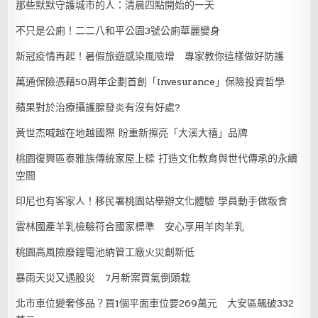
那些默默守護城市的人：清晨四點開始的一天
不只是公廁！二二八和平公園3號公廁華麗變身
新冠疫情再起！暑假旅遊感染風險增 專家教你這樣做好防護
萬通保險憑藉50周年企劃首創「Invesurance」保險投資哲學
蘋果對於治療攝護腺發炎有沒有好處?
黃世杰喊越在地越國際 盼重新擦亮「大溪大禧」品牌
桃園復興區泰雅族傳統家屋上樑 打造文化教育與世代傳承的永續
空間
印尼也有客家人！移民署桃園站舉辦文化體驗 學員動手做粄食
雲林國產羊乳檢驗符合國家標準 安心享用羊肉羊乳
桃園高風險廢鋰電池納管工廠火災創新低
暴雨天災又遇股災 7月新案買氣倒頭栽
北市車位變奢侈品？買1個平面車位要269萬元 大安區飆破332