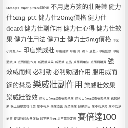
不用處方簽的壯陽藥
健力
Stenagra
super p force副作用
仕5mg ptt
健力仕20mg價格
健力仕
dcard
健力仕副作用
健力仕心得
健力仕效
果
健力仕用法
健力士
健力士5mg價格
印度
印度樂威壯
小綠瓶plus
印度紅鑽
印度 綠 鑽
印度藍p
印度藍鑽
印度
強
藍鑽ptt
威而鋼副作用
威而鋼效果
威而鋼 正品
威而鋼用法
威而鋼購買
效威而鋼
必利勁
必利勁副作用
服用威而
樂威壯副作用
鋼的禁忌
樂威壯效果
樂威壯雙效
犀利士5mg改善夜間頻尿
犀利士5mg改善夜間頻尿 夜間頻
尿 晚上頻尿要吃什麼 尿不乾淨 頻尿原因 突然頻尿 頻尿原因 尿不乾淨男 尿不乾淨
賽倍達100
治療 夜間頻尿改善運動 尿不乾淨ptt 尿不乾淨定義