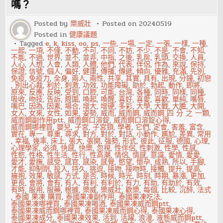
什
嗎？
麼
後
Posted by
樂威壯
Posted on
20240519
果
Posted in
健康議題
Tagged
e
,
k
,
kiss
,
oo
,
ps
,
一些
,
一場
,
一定
,
一張
,
一樣
,
一種
,
一起
,
一項
,
不僅
,
不動
,
不可
,
不同
,
不妨
,
不少
,
不是
,
不會
,
不知
,
不能
,
不過
,
世界
,
並不
,
並非
,
中指
,
之後
,
乳房
,
乳頭
,
交換
,
人員
,
人心
,
人想
,
人會
,
人類
,
人體
,
他們
,
代表
,
伴侶
,
作為
,
來說
,
保持
,
保證
,
信號
,
個人
,
偏好
,
健康
,
傳播
,
傳遞
,
傾向
,
優雅
,
充滿
,
先別
,
免疫
,
免疫力
,
全身
,
兩人
,
兩性
,
共享
,
其實
,
具有
,
出現
,
分鐘
,
初戀
,
別出心裁
,
利於
,
刺激
,
功效
,
功能障礙
,
助於
,
勃起
,
動作
,
即將
,
原來
,
反應
,
反映
,
受到
,
口腔
,
可能
,
台灣
,
各種
,
同時
,
同樣
,
同種
,
吸收
,
吻技
,
告訴
,
周圍
,
喚起
,
喚醒
,
喜好
,
喜愛
,
喜歡
,
單純
,
嘴唇
,
嘴巴
,
因為
,
因素
,
場合
,
增大
,
增硬
,
多彩
,
大學
,
大戰
,
大膽
,
大開
,
女人
,
女來
,
女性
,
如果
,
姿勢
,
威而
,
威而鋼
,
威而鋼 四 分 之 一顆
,
威而鋼副作用ptt
,
威而鋼口溶錠
,
威而鋼口溶錠心得
,
威而鋼哪裡買
,
嬰兒
,
子宮
,
子宮頸
,
學者
,
它們
,
定會
,
害羞
,
富含
,
實在
,
專一
,
尊重
,
尋求
,
對方
,
對於
,
對話
,
小動作
,
尷尬
,
差異
,
常用
,
幸福
,
幾率
,
床上
,
張大
,
張開
,
強勢
,
形式
,
彼此
,
征服
,
德國
,
心理
,
心理學家
,
必須
,
快感
,
快樂
,
忽視
,
性伴侶
,
性刺激
,
性學
,
性感
,
性慾
,
性格
,
性生活
,
性行
,
性高潮
,
情侶
,
情感
,
意識
,
愛情
,
愛愛
,
愛才
,
愛撫
,
感受
,
感官
,
感染
,
感覺
,
慾望
,
懷孕
,
成熟
,
所以
,
手腳
,
才能
,
抑制劑
,
投入
,
持久
,
挑逗
,
接吻
,
接吻時
,
接觸
,
提升
,
提高
,
擁抱
,
效果
,
敏感
,
方式
,
是否
,
時候
,
時光
,
時刻
,
時期
,
暴漲
,
更加
,
更長
,
會將
,
會有
,
有人
,
有利
,
有利於
,
有力
,
有助
,
有助於
,
有效
,
有時
,
服用
,
服藥
,
根據
,
樂威
,
樂威壯
,
歡樂
,
每個
,
比較
,
沉醉
,
法式
,
泰國 果凍 購買
,
泰國果凍副作用
,
泰國果凍吃法
,
泰國果凍哪裡買
,
泰國果凍喝酒
,
泰國果凍威而鋼ptt
,
泰國果凍威而鋼哪裡買
,
泰國果凍威而鋼心得
,
泰國果凍心得
,
泰國果凍成分
,
泰國果凍效果
,
活到
,
活躍
,
浪漫
,
液態威而鋼ptt
,