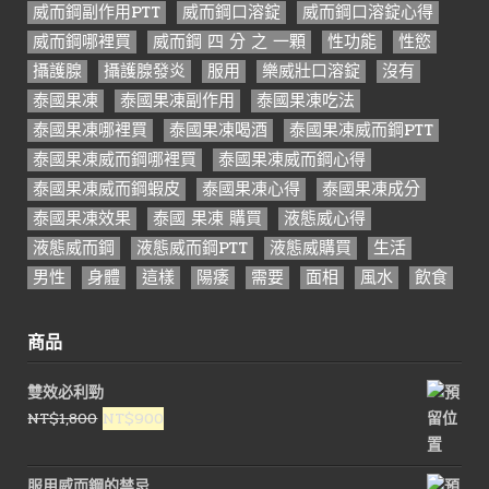
威而鋼副作用PTT
威而鋼口溶錠
威而鋼口溶錠心得
威而鋼哪裡買
威而鋼 四 分 之 一顆
性功能
性慾
攝護腺
攝護腺發炎
服用
樂威壯口溶錠
沒有
泰國果凍
泰國果凍副作用
泰國果凍吃法
泰國果凍哪裡買
泰國果凍喝酒
泰國果凍威而鋼PTT
泰國果凍威而鋼哪裡買
泰國果凍威而鋼心得
泰國果凍威而鋼蝦皮
泰國果凍心得
泰國果凍成分
泰國果凍效果
泰國 果凍 購買
液態威心得
液態威而鋼
液態威而鋼PTT
液態威購買
生活
男性
身體
這樣
陽痿
需要
面相
風水
飲食
商品
雙效必利勁
原
目
NT$
1,800
NT$
900
始
前
價
價
服用威而鋼的禁忌