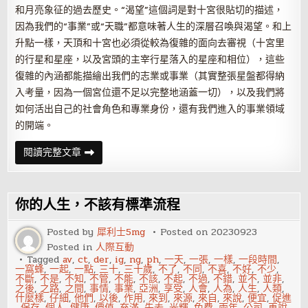
和月亮象征的過去歷史。“渴望”這個詞是對十宮很貼切的描述，
因為我們的“事業”或“天職”都意味著人生的深層召喚與渴望。和上
升點一樣，天頂和十宮也必須從較為復雜的面向去審視（十宮里
的行星和星座，以及宮頭的主宰行星落入的星座和相位），這些
復雜的內涵都能描繪出我們的志業或事業（其實整張星盤都得納
入考量，因為一個宮位還不足以完整地涵蓋一切），以及我們將
如何活出自己的社會角色和專業身份，還有我們進入的事業領域
的開端。
星
閱讀完整文章
座
與
宮
位
的
你的人生，不該有標準流程
關
系
——
Posted by
犀利士5mg
Posted on
20230923
巨
Posted in
人際互動
蟹
座
Tagged
av
,
ct
,
der
,
ig
,
ng
,
ph
,
一天
,
一張
,
一樣
,
一段時間
,
十
一窩蜂
,
一起
,
一點
,
三十
,
三十歲
,
不了
,
不同
,
不喜
,
不好
,
不少
,
宮
不斷
,
不是
,
不知
,
不管
,
不能
,
不該
,
不起
,
不過
,
不錯
,
並不
,
並非
,
之後
,
之路
,
之間
,
事情
,
事業
,
亞洲
,
享受
,
人會
,
人為
,
人生
,
人類
,
什麼樣
,
仔細
,
他們
,
以後
,
作用
,
來到
,
來源
,
來自
,
來說
,
便宜
,
促進
,
保存
,
個人
,
健康
,
價值
,
充滿
,
先去
,
光輝
,
免費
,
兩年
,
公司
,
再說
,