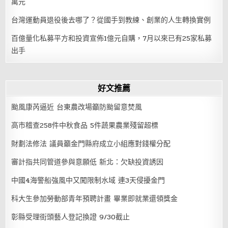
萬元
台灣運動員退役後去哪了？從國手到教練、創業的人生轉換實例
百億量化私募平方和投資宣佈1億元自購，7月以來已有25家私募
出手
好文推薦
颱風康芮逼近 台東農改場籲防颱留意焚風
高市稽查258件中秋食品 5件蔬果農業殘留超標
財劃法修法 議員籲金門縣府成立小組應對錢權分配
審計指共同管道參與意願低 新北：欠缺投資誘因
中國4海警船強風中又闖限制水域 連3天侵擾金門
科大生參加勞動部青年預聘計畫 畢業即就業還領獎金
彰縣受理街頭藝人登記換證 9/30截止