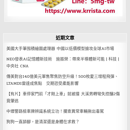
近期文章
美國大手筆囤積繪圖處理器 中國以低價模型搶攻全球AI市場
NEO發表AI記憶體新技術 施振榮：帶來半導體新可能 | 科技 |
中央社 CNA
傳美對台140億美元軍售聚焦防空升級！500枚愛三增程飛彈、
LTAMDS雷達成焦點 交期恐受產能影響
【有片】車停家門前「才剛上車」就被撞 大溪男轉彎失控釀2傷
竟肇逃
中壢警路檢車牌辨識系統立功！攔查異常車輛揪出毒駕
狗狗一直舔腳，是清潔還是身體在求救？