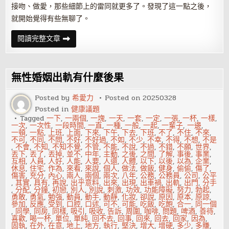
接吻、做愛，那些細節上的雷同就更多了。發現了這一點之後，
就開始覺得有些無聊了。
背
閱讀完整文章
叛
婚
姻
一
次
無性婚姻出軌有什麼後果
等
於
一
Posted by
希愛力
Posted on
20250328
千
Posted in
健康議題
次
Tagged
一下
,
一兩個
,
一塊
,
一天
,
一套
,
一定
,
一張
,
一杯
,
一樣
,
一次
,
一次性
,
一段時間
,
一直
,
一種
,
一般
,
一起
,
一輩子
,
一邊
,
一頓
,
一點
,
上班
,
上面
,
下來
,
下午
,
下去
,
下班
,
不了
,
不住
,
不來
,
不可
,
不同
,
不問
,
不好
,
不好過
,
不如
,
不少
,
不幸
,
不得
,
不想
,
不是
,
不會
,
不知
,
不知不覺
,
不管
,
不能
,
不說
,
不過
,
不錯
,
不願
,
世界
,
丟下
,
丟了
,
丟掉
,
並不
,
中年
,
主動
,
之後
,
之間
,
了解
,
事後
,
事業
,
互相
,
人員
,
人好
,
人能
,
人要
,
人還
,
人體
,
以下
,
以後
,
以為
,
企業
,
休息
,
住宅
,
作為
,
來看
,
來說
,
個人
,
做法
,
做飯
,
健身
,
偷偷
,
傷了
,
傷害
,
充分
,
內心
,
兩人
,
兩個
,
兩次
,
八年
,
公務
,
公務員
,
公司
,
公平
,
其實
,
具有
,
再說
,
出乎意料
,
出來
,
出現
,
出車禍
,
出軌
,
出門
,
分手
,
分配
,
分鐘
,
初戀
,
別人
,
別說
,
刺激
,
功效
,
功能障礙
,
努力
,
勃起
,
勇敢
,
勇氣
,
勉強
,
動員
,
動手
,
動靜
,
化妝
,
卻說
,
原因
,
原本
,
原諒
,
參加
,
反應
,
受到
,
口腔
,
口述
,
可不
,
可能
,
吃飯
,
吃飽
,
合一
,
同一個
,
同學
,
同房
,
同樣
,
吸引
,
吸收
,
告訴
,
周圍
,
咖啡
,
問題
,
啤酒
,
善待
,
喜歡
,
喝一杯
,
單位
,
單純
,
回不去
,
回事
,
回來
,
回去
,
回家
,
因為
,
固執
,
在外
,
在意
,
地上
,
地方
,
執行
,
堅決
,
增大
,
增硬
,
多少
,
多賺
,