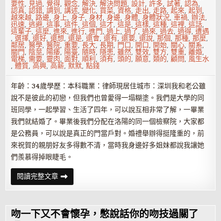
要性
,
見過
,
覺得
,
觀念
,
解決
,
解決問題
,
設計
,
許多
,
試著
,
認為
,
認真
,
認錯
,
調到
,
講述
,
變化
,
買菜
,
資格
,
走出
,
走路
,
起來
,
起到
,
越來越
,
路邊
,
身上
,
身子
,
身材
,
身邊
,
身體
,
身體狀況
,
車禍
,
辦法
,
迅速
,
逃避
,
這事
,
這件
,
這個
,
這才
,
這是
,
這樣
,
這種
,
這裡
,
這話
,
這輩子
,
這麼
,
進來
,
進行
,
進門
,
過上
,
過了
,
過來
,
過去
,
過得
,
遭遇
,
選擇
,
還好
,
還想
,
還是
,
還會
,
還有
,
還要
,
還說
,
那個
,
那種
,
那麼
,
鄰居
,
醫學
,
醫院
,
重要
,
長大
,
長期
,
門口
,
開口
,
開始
,
關心
,
關系
,
關門
,
陰莖
,
陽痿
,
陽臺
,
隨時
,
隱患
,
雖然
,
雙效
,
雙方
,
雙重
,
離婚
,
電梯
,
需要
,
靈肉
,
面對
,
順利
,
須有
,
頭的
,
願意
,
類的
,
顧問
,
風生水
,
體質
,
高興
,
高薪
,
默默
,
點錢
年齡：34歲學歷：本科職業：律師現居住城市：深圳我和老公雖
說不是彼此的初戀，但我們也曾愛得一塌糊塗。我們是大學的同
班同學，一起學習、生活了四年，可以說互相非常了解，一畢業
我們就結婚了。畢業後我們分配在洛陽的同一個檢察院，大家都
是公務員，可以說是真正的門當戶對。婚禮舉辦得挺隆重的，前
來祝賀的親朋好友多得數不清，當時我身邊好多姐妹都說我讓她
們羨慕得掉眼睫毛。
無
閱讀完整文章
性
婚
姻
出
軌
吻一下又不會懷孕，憋說話你的吻技過關了
有