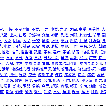
宜
,
不暢
,
不良習慣
,
不要
,
不適
,
中要
,
之源
,
之間
,
享受
,
享受性
,
人
八點
,
出來
,
出現
,
分泌物
,
分鐘
,
初期
,
到底
,
刺激
,
刺激性
,
前用
,
副
重
,
因為
,
因素
,
因過
,
坐姿
,
增多
,
增強
,
壓力
,
壓抑
,
壯陽
,
壯陽藥
,
多
時
,
小便
,
小時
,
就是
,
就會
,
尿路
,
尿道
,
屈膝
,
工作
,
左右
,
常人
,
幫助
,
性慾
,
性早
,
性生活
,
恐懼
,
患有
,
患病
,
患者
,
情況
,
情緒
,
愛撫
,
愛
松
,
方向
,
方式
,
方面
,
日常
,
日常生活
,
早洩
,
易出
,
易遭
,
時應
,
晚上
有
,
沙發
,
注意
,
泰國 果凍 購買
,
泰國果凍副作用
,
泰國果凍吃法
,
,
活動
,
液態威心得
,
液態威而鋼
,
液態威而鋼ptt
,
液態威購買
,
液體
男子
,
男性
,
異常
,
疲勞
,
疲憊不堪
,
疾病
,
病原體
,
病毒
,
病症
,
發現
,
合
,
緊張
,
縱慾
,
缺少
,
美國
,
習慣
,
肌肉
,
肛門
,
肥大
,
肥大症
,
能力
,
決
,
觸到
,
許多
,
調節
,
負擔
,
負面
,
超過
,
身體
,
輕柔
,
辛辣
,
辣椒
,
辦公
麼
,
部位
,
酒精
,
酗酒
,
醫生
,
鍛煉
,
長久
,
長期
,
間隔
,
防止
,
降低
,
陰