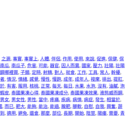
,
之源
,
事實
,
事實上
,
人體
,
伴侶
,
作用
,
使用
,
來說
,
促進
,
保健
,
保
南瓜
,
南瓜子
,
危害
,
可能
,
器官
,
因人而異
,
國家
,
壓力
,
壯陽
,
壯陽
鋼哪裡買
,
子類
,
定時
,
射精
,
對人
,
就會
,
工作
,
工具
,
常人
,
幹擾
,
者
,
情況
,
情緒
,
感覺
,
慢性
,
慢跑
,
成年
,
成年人
,
按摩
,
排出
,
提肛
,
於
,
有害
,
服用
,
核桃
,
正常
,
每天
,
每日
,
水果
,
水泡
,
沒有
,
油膩
,
泡
蝦皮
,
泰國果凍心得
,
泰國果凍成分
,
泰國果凍效果
,
液態威而鋼
,
男女
,
男女性
,
男性
,
當中
,
疼痛
,
疾病
,
病情
,
病症
,
發生
,
相當於
,
國
,
而已
,
肥大
,
能夠
,
能治
,
能過
,
腺肥
,
腿軟
,
自慰
,
自我
,
興奮
,
蔬
到
,
適用
,
避免
,
還會
,
那麼
,
部位
,
長期
,
開始
,
陰莖
,
陽痿
,
需要
,
青