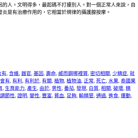
侶的人。文明得多，最起碼不打擾別人。對一個正常人來說，自
發炎是有治療作用的，它相當於規律的攝護腺按摩。
含有
,
含維
,
器官
,
基因
,
壽命
,
威而鋼哪裡買
,
密切相關
,
少精症
,
就
會有
,
有利
,
有利於
,
有關
,
植物
,
植物油
,
正常
,
死亡
,
水果
,
泰國果
育
,
生育能力
,
產生
,
由於
,
男性
,
番茄
,
發現
,
白質
,
相關
,
破壞
,
精
調節性
,
證明
,
變性
,
豐富
,
貧血
,
足夠
,
輸精管
,
通過
,
進食
,
運動
,