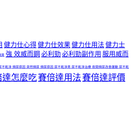
用
健力仕心得
健力仕效果
健力仕用法
健力士
強 效威而鋼
必利勁
必利勁副作用
服用威而
購買
尿不乾淨 頻尿原因 突然頻尿 頻尿原因 尿不乾淨男 尿不乾淨治療 夜間頻尿改善運動 尿不乾
倍達怎麼吃
賽倍達用法
賽倍達評價