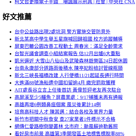
柯文哲更換電子手鐶 嘲諷展示刑具 | 社會 | 中央社 CNA
好文推薦
台中公益路出現2處坑洞 警方實施交管防意外
新北某高中學生舉五星旗喊回歸祖國 校方追蹤輔導
屏東巴轆公園改善工程動土 周春米：滿足全齡需求
台智光議會調查小組結案報告 估12月出爐6大重點
凱米逼近 大雪山八仙山及武陵森林遊樂區24日起休園
台南永康部分道路雨後積水 陳亭妃盼檢討管線瓶頸
新北三峽長福橋改建 人行便橋11/21起延長通行時間
大進滿88號漁船遭中國扣留逾4月 繳完罰款獲釋
AIT處長谷立言上任後首訪 黃偉哲迎老友再次駐台
高屏溪至少5鱷魚？屏農業處：9/17捕獲未再有通報
高雄再增6例類鼻疽個案 風災後累計14例
培育高科技人才 陳其邁：結合各校及業界力量
新竹市把關中秋食安 查27家業者1件標示不合格
網傳仁愛路樹倒變叢林 北市府：颱風蘇迪勒舊照
看好房市前景 高雄第3季開發區土地標售標脫率88%