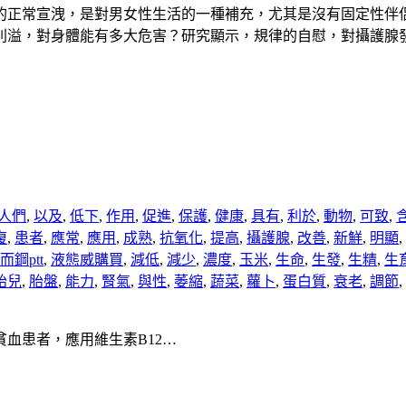
的正常宣洩，是對男女性生活的一種補充，尤其是沒有固定性伴
則溢，對身體能有多大危害？研究顯示，規律的自慰，對攝護腺
人們
,
以及
,
低下
,
作用
,
促進
,
保護
,
健康
,
具有
,
利於
,
動物
,
可致
,
復
,
患者
,
應常
,
應用
,
成熟
,
抗氧化
,
提高
,
攝護腺
,
改善
,
新鮮
,
明顯
,
鋼ptt
,
液態威購買
,
減低
,
減少
,
濃度
,
玉米
,
生命
,
生發
,
生精
,
生
胎兒
,
胎盤
,
能力
,
腎氣
,
與性
,
萎縮
,
蔬菜
,
蘿卜
,
蛋白質
,
衰老
,
調節
,
血患者，應用維生素B12…