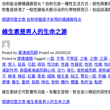
自慰能治療攝護腺發炎？自慰也是一種性生活方式，是性興奮
慰隻是排洩了一點性腺每天都分泌的化學物質而已，俗話說滿
閱讀完整文章
自慰把握度才能預防攝護腺發炎
維生素是男人的生命之源
Posted by
果凍威而鋼
Posted on
20200520
Posted in
健康議題
Tagged
一起
,
不育
,
不育症
,
之後
,
之樹
,
之源
,
會
,
常人
,
延長
,
引起
,
得到
,
性功能
,
性器
,
性器官
,
性慾
,
性腺
,
恢
凍副作用
,
泰國果凍威而鋼心得
,
活力
,
液化
,
液態威而鋼
,
液態威而
子
,
精液
,
精症
,
紅薯
,
素食
,
細胞
,
維生素
,
缺乏
,
聚在一起
,
肝臟
,
遺傳
,
醫生
,
重視
,
長期
,
降低
,
食物
,
體內
,
體重
,
魚肝油
,
點燃
維生素缺乏可影響性功能。有醫生發現，對合並少精症的惡性貧
閱讀完整文章
維生素是男人的生命之源