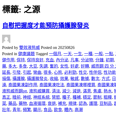
標籤:
之源
自慰把握度才能預防攝護腺發炎
Posted by
雙效液態威
Posted on
20250826
Posted in
健康議題
Tagged
一個月
,
一天
,
一生
,
一種
,
一般
,
一點
,
健作用
,
保持
,
保持良好
,
充血
,
內分泌
,
凡事
,
分泌物
,
分鐘
,
初期
,
藥
,
多大
,
多食
,
大豆
,
失調
,
奮的
,
女性
,
好處
,
好轉
,
威而鋼 四 分 
延長
,
引發
,
引起
,
彎曲
,
很多
,
心態
,
必利勁
,
性交
,
性伴侶
,
性功能
損傷
,
攝護腺
,
攝護腺發炎
,
收縮
,
效果
,
敏感
,
數據
,
數次
,
方式
,
日
澡
,
泰國果凍副作用
,
泰國果凍吃法
,
泰國果凍哪裡買
,
泰國果凍
液態威而鋼ptt
,
液態威購買
,
清淡
,
減少
,
減退
,
滿意
,
焦慮
,
熱水
,
真正
,
睡前
,
神經
,
神經系統
,
禁慾
,
種子
,
種補
,
穩定
,
節制
,
粗糧
,
菜
,
藥品
,
藥物
,
血液循環
,
衰退
,
補充
,
規律
,
認為
,
護理
,
豆制品
,
壯年
,
青年
,
頻繁
,
顯示
,
食品
,
飲食
,
體內
,
高潮