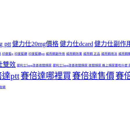
ptt
健力仕20mg價格
健力仕dcard
健力仕副作
鑽
印度藍p
印度藍鑽
印度藍鑽ptt
威而鋼副作用
威而鋼效果
威而鋼 正品
威而鋼用法
威而鋼
壯雙效
犀利士5mg改善夜間頻尿
犀利士5mg改善夜間頻尿 夜間頻尿 晚上頻尿要吃什麼 
達ptt
賽倍達哪裡買
賽倍達售價
賽
 官網