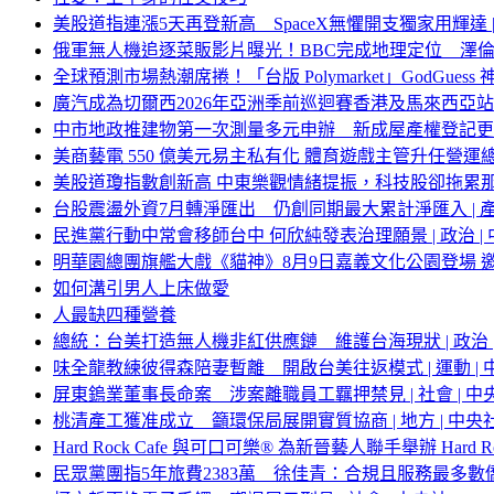
美股道指連漲5天再登新高 SpaceX無懼開支獨家用輝達 | 證
俄軍無人機追逐菜販影片曝光！BBC完成地理定位 澤
全球預測市場熱潮席捲！「台版 Polymarket」GodGues
廣汽成為切爾西2026年亞洲季前巡迴賽香港及馬來西亞
中市地政推建物第一次測量多元申辦 新成屋產權登記更
美商藝電 550 億美元易主私有化 體育遊戲主管升任營運
美股道瓊指數創新高 中東樂觀情緒提振，科技股卻拖累
台股震盪外資7月轉淨匯出 仍創同期最大累計淨匯入 | 產經 
民進黨行動中常會移師台中 何欣純發表治理願景 | 政治 | 
明華園總團旗艦大戲《貓神》8月9日嘉義文化公園登場 
如何溝引男人上床做愛
人最缺四種營養
總統：台美打造無人機非紅供應鏈 維護台海現狀 | 政治 | 
味全龍教練彼得森陪妻暫離 開啟台美往返模式 | 運動 | 中
屏東鎢業董事長命案 涉案離職員工羈押禁見 | 社會 | 中央
桃清產工獲准成立 籲環保局展開實質協商 | 地方 | 中央社
Hard Rock Cafe 與可口可樂® 為新晉藝人聯手舉辦 Hard Ro
民眾黨團指5年旅費2383萬 徐佳青：合規且服務最多數僑民 |