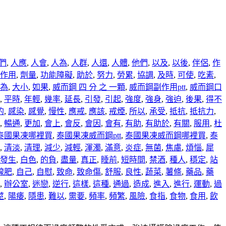
們
,
人應
,
人會
,
人為
,
人群
,
人還
,
人體
,
他們
,
以及
,
以後
,
伴侶
,
作
作用
,
劑量
,
功能障礙
,
助於
,
努力
,
勞累
,
協調
,
及時
,
可使
,
吃素
,
為
,
大小
,
如果
,
威而鋼 四 分 之 一顆
,
威而鋼副作用ptt
,
威而鋼口
,
平時
,
年輕
,
幾率
,
延長
,
引發
,
引起
,
強度
,
強身
,
強迫
,
後果
,
得不
的
,
感染
,
感覺
,
慢性
,
應戒
,
應該
,
戒煙
,
所以
,
承受
,
抵抗
,
抵抗力
,
,
暢通
,
更加
,
會上
,
會反
,
會因
,
會有
,
有助
,
有助於
,
有關
,
服用
,
杜
泰國果凍哪裡買
,
泰國果凍威而鋼ptt
,
泰國果凍威而鋼哪裡買
,
泰
,
清淡
,
清理
,
減少
,
減輕
,
渾濁
,
滿意
,
炎症
,
無菌
,
焦慮
,
煩惱
,
犀
發生
,
白色
,
的負
,
盡量
,
真正
,
睡前
,
短時間
,
禁酒
,
種人
,
穩定
,
站
腺肥
,
自己
,
自慰
,
致命
,
致命傷
,
舒服
,
良性
,
蔬菜
,
薯條
,
藥品
,
藥
,
辦公室
,
迷戀
,
逆行
,
這樣
,
這種
,
通過
,
造成
,
進入
,
進行
,
運動
,
過
莖
,
陽痿
,
隱患
,
難以
,
需要
,
頻率
,
頻繁
,
風險
,
食指
,
食物
,
食用
,
飲