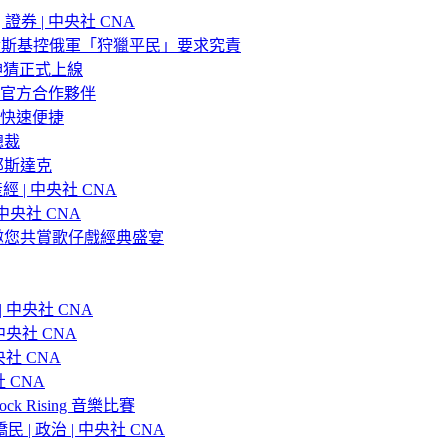
券 | 中央社 CNA
倫斯基控俄軍「狩獵平民」要求究責
s 神猜正式上線
站官方合作夥伴
快速便捷
總裁
那斯達克
| 中央社 CNA
中央社 CNA
邀您共賞歌仔戲經典盛宴
中央社 CNA
央社 CNA
社 CNA
 CNA
ck Rising 音樂比賽
 政治 | 中央社 CNA