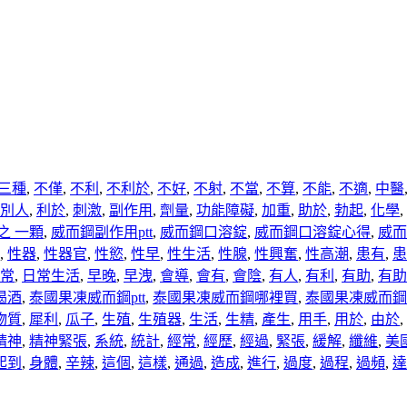
三種
,
不僅
,
不利
,
不利於
,
不好
,
不射
,
不當
,
不算
,
不能
,
不適
,
中醫
別人
,
利於
,
刺激
,
副作用
,
劑量
,
功能障礙
,
加重
,
助於
,
勃起
,
化學
,
之 一顆
,
威而鋼副作用ptt
,
威而鋼口溶錠
,
威而鋼口溶錠心得
,
威而
,
性器
,
性器官
,
性慾
,
性早
,
性生活
,
性腺
,
性興奮
,
性高潮
,
患有
,
患
常
,
日常生活
,
早晚
,
早洩
,
會導
,
會有
,
會陰
,
有人
,
有利
,
有助
,
有助
喝酒
,
泰國果凍威而鋼ptt
,
泰國果凍威而鋼哪裡買
,
泰國果凍威而鋼
物質
,
犀利
,
瓜子
,
生殖
,
生殖器
,
生活
,
生精
,
產生
,
用手
,
用於
,
由於
,
精神
,
精神緊張
,
系統
,
統計
,
經常
,
經歷
,
經過
,
緊張
,
緩解
,
纖維
,
美
起到
,
身體
,
辛辣
,
這個
,
這樣
,
通過
,
造成
,
進行
,
過度
,
過程
,
過頻
,
達