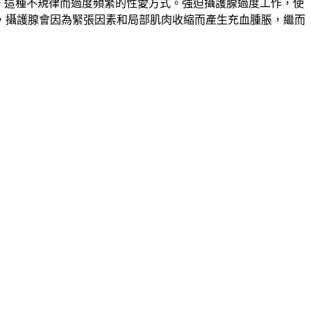
。這種不規律而過度頻繁的性愛方式。強迫攝護腺過度工作，使
，攝護腺會因為緊張因素和局部肌肉收縮而產生充血腫脹，繼而