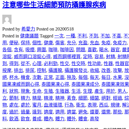
注意哪些生活細節預防攝護腺疾病
Posted by
希愛力
Posted on
20200518
Posted in
健康議題
Tagged
一次
,
一種
,
不利
,
不到
,
不加
,
不喜
,
不
用
,
便秘
,
保持
,
個性
,
健康
,
傷害
,
充分
,
充盈
,
充血
,
免疫
,
免疫力
,
各個
,
含有
,
吸煙
,
周圍
,
咖啡
,
咖啡因
,
問題
,
喜歡
,
喝水
,
器官
,
嚴
溶錠
,
威而鋼口溶錠心得
,
威而鋼哪裡買
,
定時
,
容易
,
射精
,
射精
到
,
得到
,
從不
,
心理
,
必利勁
,
性交
,
性交時
,
性功能
,
性器
,
性器官
按摩
,
排出
,
排尿
,
控制
,
攝護腺
,
攝護腺發炎
,
收縮
,
改善
,
攻擊
,
放
絕
,
杯水
,
機會
,
次數
,
正常
,
正面
,
殃及
,
每個
,
每天
,
每日
,
水果
,
沒
國果凍威而鋼心得
,
泰國果凍心得
,
泰國果凍成分
,
泰國果凍效果
利
,
狀態
,
現象
,
生命
,
生殖
,
生殖器
,
生活
,
生理
,
產生
,
用於
,
男人
,
立
,
節制
,
精力
,
精是
,
精液
,
精神
,
素食
,
細節
,
細菌
,
絕對
,
經過
,
綜
物
,
處在
,
處於
,
蜜月
,
血液循環
,
行為
,
衛生
,
表現
,
西瓜
,
規律
,
解
度
,
過於
,
過量
,
達到
,
適度
,
適用
,
適當
,
避免
,
還要
,
還需
,
那些
,
那
料
,
飲酒
,
飲食
,
養成
,
體內
,
體力
,
體外
,
體會
,
高發