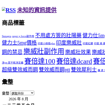
未知的資訊提供
商品標籤
不用處方簽的壯陽藥
健力仕5mg 
Stenagra
super p force副作用
健力士5mg價格
印度樂威壯
印度小綠瓶plus
印度紅鑽
印度 綠 
樂威壯副作用
鋼的禁忌
樂威壯效果
樂威
賽倍達100
賽倍達dcard
賽倍
淨ptt 尿不乾淨定義
超級雙效威而鋼
雙效威而鋼ptt
雙效犀利士
騰 素
彙整
彙整
2026 年 8 月