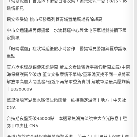
「常夏涼風」台北地下街夏日浴衣祭，邀您沁涼一夏！8/15、16
熱情相見！
飛安零妥協 桃市都發局列管青埔置地廣場拆除超高
中市交通建設再傳捷報 水湳轉運中心與北屯停車場雙雙摘下國
家獎項
「眼睛曬傷」症狀常延後數小時發作 醫揭常見警訊與夏季護眼
重點
官方冷處理胡錦濤死訊傳聞 董立文看破習近平藉假新聞立威/中南
海保鑣護衛全破功 董立文指案情不單純/董軍晚宴找不到一桌將軍
解放軍高層人間蒸發/習近平再祭軍委負責制 解放軍淪最高壓炸藥
｜20260809
萬里溪堰塞湖集水區僅些微雨量 維持穩定溢流 | 地方 | 中央社
CNA
台指期夜盤突破45000點 本週聚焦鴻海法說會大立光除息 | 證
券 | 中央社 CNA
全球1萬餘位金融保險菁英齊聚香港—-第十六屆世界華人保險大會