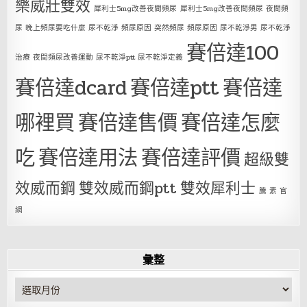
樂威壯雙效
犀利士5mg改善夜間頻尿
犀利士5mg改善夜間頻尿 夜間頻
尿 晚上頻尿要吃什麼 尿不乾淨 頻尿原因 突然頻尿 頻尿原因 尿不乾淨男 尿不乾淨
賽倍達100
治療 夜間頻尿改善運動 尿不乾淨ptt 尿不乾淨定義
賽倍達dcard
賽倍達ptt
賽倍達
哪裡買
賽倍達售價
賽倍達怎麼
吃
賽倍達用法
賽倍達評價
超級雙
效威而鋼
雙效威而鋼ptt
雙效犀利士
騰 素 官
網
彙整
彙
整