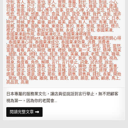
守則
,
客人
,
客訴
,
害怕
,
家人
,
實際
,
專屬
,
對於
,
對話
,
對談
,
小心
,
就是
,
就會
,
尺寸
,
屈膝
,
工作
,
帶來
,
平常
,
幾年
,
幾張
,
店員
,
建議
,
引導
,
後面
,
得到
,
得心應手
,
從事
,
從選
,
心裡
,
心酸
,
思念
,
性功能
,
性慾
,
性高潮
,
想盡
,
意思
,
意識
,
感到
,
感受
,
應對
,
我們
,
或能
,
或許
,
所謂
,
折扣
,
抱歉
,
拇指
,
持續
,
提高
,
擔任
,
敬業
,
旅途
,
日文
,
日本
,
時代
,
時候
,
更會
,
最後
,
最終
,
最美
,
最高
,
有人
,
有所
,
有著
,
朋友
,
服務
,
服務業
,
服飾
,
東南
,
東南亞
,
業的
,
業者
,
樂威
,
樂威壯
,
標示
,
模式
,
歐美
,
歡迎
,
歡迎光臨
,
毫無
,
永遠
,
決定
,
沒有
,
泰國果凍
,
泰國果凍副作用
,
泰國果凍吃法
,
泰國果凍哪裡買
,
泰國果凍威而鋼ptt
,
泰國果凍威而鋼哪裡買
,
泰國果凍威而鋼心得
,
泰國果凍心得
,
泰國果凍成分
,
泰國果凍效果
,
消費
,
消費者
,
液態威而鋼
,
液態威購買
,
深深
,
溝通
,
無理
,
現代
,
男性
,
當我
,
當然
,
當面
,
看看
,
真心
,
瞬間
,
確實
,
禮貌
,
稱讚
,
第一天
,
等於
,
精神
,
精采
,
細節
,
結束
,
絕對
,
給你
,
經濟
,
總是
,
美麗
,
翻譯
,
老闆
,
而來
,
職場
,
聽到
,
背後
,
自然
,
與其
,
與否
,
舒服
,
英文
,
藝術
,
衣服
,
要學
,
視為
,
親身
,
角度看
,
角色
,
解釋
,
言行
,
言行舉止
,
詞彙
,
試衣間
,
說出
,
說話
,
講話
,
謝謝
,
讚美
,
貶值
,
買單
,
貼心
,
購物
,
走進
,
起來
,
輕重
,
辛苦
,
辦法
,
這個
,
這句
,
這樣
,
這種
,
造就
,
遊客
,
過程
,
道理
,
適當
,
選擇
,
還多
,
還是
,
還會
,
那些
,
重要
,
銷售
,
銷售員
,
錢包
,
長輩
,
開始
,
開放
,
降臨
,
隱藏
,
離開
,
難怪
,
面對
,
面帶
,
願意
,
顧客
,
顧慮
,
馬上
,
高品質
,
高潮
日本專屬的服務業文化，讓店員從說話到言行舉止，無不把顧客
視為第一。因為你的老闆會…
服
閱讀完整文章
務
業
心
酸：