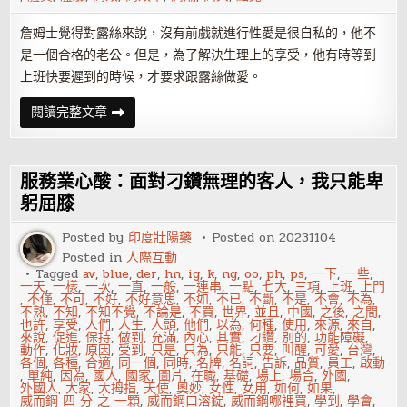
詹姆士覺得對露絲來說，沒有前戲就進行性愛是很自私的，他不
是一個合格的老公。但是，為了解決生理上的享受，他有時等到
上班快要遲到的時候，才要求跟露絲做愛。
高
閱讀完整文章
效
率
性
愛：
越
服務業心酸：面對刁鑽無理的客人，我只能卑
速
度
躬屈膝
越
快
Posted by
印度壯陽藥
Posted on
20231104
樂
Posted in
人際互動
Tagged
av
,
blue
,
der
,
hn
,
ig
,
k
,
ng
,
oo
,
ph
,
ps
,
一下
,
一些
,
一天
,
一樣
,
一次
,
一直
,
一般
,
一連串
,
一點
,
七大
,
三項
,
上班
,
上門
,
不僅
,
不可
,
不好
,
不好意思
,
不如
,
不已
,
不斷
,
不是
,
不會
,
不為
,
不熟
,
不知
,
不知不覺
,
不論是
,
不買
,
世界
,
並且
,
中國
,
之後
,
之間
,
也許
,
享受
,
人們
,
人生
,
人頭
,
他們
,
以為
,
何種
,
使用
,
來源
,
來自
,
來說
,
促進
,
保持
,
做到
,
充滿
,
內心
,
其實
,
刁鑽
,
別的
,
功能障礙
,
動作
,
化妝
,
原因
,
受到
,
只是
,
只為
,
只能
,
只要
,
叫醒
,
可愛
,
台灣
,
各個
,
各種
,
合適
,
同一個
,
同時
,
名牌
,
名詞
,
告訴
,
品質
,
員工
,
啟動
,
單純
,
因為
,
國人
,
國家
,
圖片
,
在職
,
基礎
,
場上
,
場合
,
外國
,
外國人
,
大家
,
大拇指
,
天使
,
奧妙
,
女性
,
女用
,
如何
,
如果
,
威而鋼 四 分 之 一顆
,
威而鋼口溶錠
,
威而鋼哪裡買
,
學到
,
學會
,