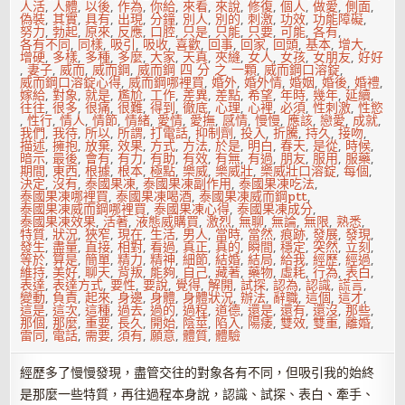
人活
,
人體
,
以後
,
作為
,
你給
,
來看
,
來說
,
修復
,
個人
,
做愛
,
側面
,
偽裝
,
其實
,
具有
,
出現
,
分鐘
,
別人
,
別的
,
刺激
,
功效
,
功能障礙
,
努力
,
勃起
,
原來
,
反應
,
口腔
,
只是
,
只能
,
只要
,
可能
,
各有
,
各有不同
,
同樣
,
吸引
,
吸收
,
喜歡
,
回事
,
回家
,
回頭
,
基本
,
增大
,
增硬
,
多樣
,
多種
,
多麼
,
大家
,
天真
,
夾縫
,
女人
,
女孩
,
女朋友
,
好好
,
妻子
,
威而
,
威而鋼
,
威而鋼 四 分 之 一顆
,
威而鋼口溶錠
,
威而鋼口溶錠心得
,
威而鋼哪裡買
,
婚外
,
婚外情
,
婚姻
,
婚後
,
婚禮
,
嫁給
,
對象
,
就是
,
尷尬
,
工作
,
差異
,
差點
,
希望
,
年時
,
幾年
,
延續
,
往往
,
很多
,
很痛
,
很難
,
得到
,
徹底
,
心理
,
心裡
,
必須
,
性刺激
,
性慾
,
性行
,
情人
,
情節
,
情緒
,
愛情
,
愛撫
,
感情
,
慢慢
,
應該
,
戀愛
,
成就
,
我們
,
我待
,
所以
,
所謂
,
打電話
,
抑制劑
,
投入
,
折騰
,
持久
,
接吻
,
描述
,
擁抱
,
放棄
,
效果
,
方式
,
方法
,
於是
,
明白
,
春天
,
是從
,
時候
,
暗示
,
最後
,
會有
,
有力
,
有助
,
有效
,
有無
,
有過
,
朋友
,
服用
,
服藥
,
期間
,
東西
,
根據
,
根本
,
極點
,
樂威
,
樂威壯
,
樂威壯口溶錠
,
每個
,
決定
,
沒有
,
泰國果凍
,
泰國果凍副作用
,
泰國果凍吃法
,
泰國果凍哪裡買
,
泰國果凍喝酒
,
泰國果凍威而鋼ptt
,
泰國果凍威而鋼哪裡買
,
泰國果凍心得
,
泰國果凍成分
,
泰國果凍效果
,
活著
,
液態威購買
,
激烈
,
無聊
,
無論
,
無限
,
熟悉
,
特質
,
狀況
,
狹窄
,
現在
,
生活
,
男人
,
當時
,
當然
,
痕跡
,
發展
,
發現
,
發生
,
盡量
,
直接
,
相對
,
看過
,
真正
,
真的
,
瞬間
,
穩定
,
突然
,
立刻
,
等於
,
算是
,
簡單
,
精力
,
精神
,
細節
,
結婚
,
結局
,
給我
,
經歷
,
經過
,
維持
,
美好
,
聊天
,
背叛
,
能夠
,
自己
,
藏著
,
藥物
,
虛耗
,
行為
,
表白
,
表達
,
表達方式
,
要性
,
要說
,
覺得
,
解開
,
試探
,
認為
,
認識
,
謊言
,
變動
,
負責
,
起來
,
身邊
,
身體
,
身體狀況
,
辦法
,
辭職
,
這個
,
這才
,
這是
,
這次
,
這種
,
過去
,
過的
,
過程
,
道德
,
還是
,
還有
,
還沒
,
那些
,
那個
,
那麼
,
重要
,
長久
,
開始
,
陰莖
,
陷入
,
陽痿
,
雙效
,
雙重
,
離婚
,
雷同
,
電話
,
需要
,
須有
,
願意
,
體質
,
體驗
經歷多了慢慢發現，盡管交往的對象各有不同，但吸引我的始終
是那麼一些特質，再往過程本身說，認識、試探、表白、牽手、