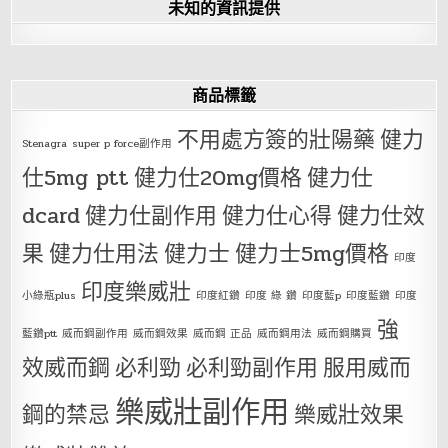
未知的資訊提供
商品標籤
不用處方簽的壯陽藥
健力
Stenagra
super p force副作用
仕5mg ptt
健力仕20mg價格
健力仕
dcard
健力仕副作用
健力仕心得
健力仕效
果
健力仕用法
健力士
健力士5mg價格
印度
印度樂威壯
小綠瓶plus
印度紅鑽
印度 綠 鑽
印度藍p
印度藍鑽
印度
強
藍鑽ptt
威而鋼副作用
威而鋼效果
威而鋼 正品
威而鋼用法
威而鋼購買
效威而鋼
必利勁
必利勁副作用
服用威而
樂威壯副作用
鋼的禁忌
樂威壯效果