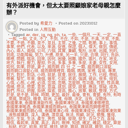
面
有外派好機會，但太太要照顧娘家老母親怎麼
對
刁
辦？
鑽
無
Posted by
希愛力
Posted on
20231012
理
的
Posted in
人際互動
客
Tagged
av
,
der
,
ig
,
ng
,
ph
,
ta
,
一些
,
一個月
,
一天
,
一定
,
一直
人，
,
一般
,
一點
,
丈夫
,
不了
,
不到
,
不在
,
不如
,
不是
,
不滿
,
不管
,
不能
,
我
不要
,
不過
,
不願
,
並不
,
並且
,
主管
,
之後
,
之間
,
乾脆
,
事上
,
事情
,
只
事業
,
他們
,
代表
,
以及
,
來源
,
促進
,
保證
,
個人
,
偉大
,
做到
,
傳遞
,
能
內心
,
兩人
,
兩個
,
公司
,
六個
,
其實
,
兼顧
,
冤枉
,
出來
,
出國
,
別的
,
卑
到底
,
功能障礙
,
努力
,
升遷
,
原來
,
另一半
,
只是
,
合理
,
同行
,
告訴
,
躬
哪裡
,
問題
,
喘息
,
回來
,
因何
,
困擾
,
困難
,
國外
,
圖片
,
在家
,
地支
,
屈
地方
,
執行
,
壓力
,
壓抑
,
外派
,
多事
,
多重
,
多麼
,
夫妻
,
女性
,
女用
,
膝
如何
,
如果
,
妳是
,
妻子
,
威而鋼 四 分 之 一顆
,
威而鋼口溶錠
,
威而鋼口溶錠心得
,
威而鋼哪裡買
,
婚姻
,
媽媽
,
家裡
,
容易
,
專業
,
對方
,
對於
,
對話
,
小時
,
就是
,
就會
,
居住
,
展開
,
工作
,
已經
,
帶給
,
帶著
,
幫忙
,
年來
,
幾個
,
幾年
,
引起
,
弟弟
,
強調
,
彼此
,
很多
,
得到
,
心情
,
心態
,
心裡
,
必須
,
念頭
,
忽略
,
怎麼辦
,
性功能
,
性慾
,
性高潮
,
情緒
,
想法
,
想要
,
意思
,
意識
,
感到
,
感受
,
感覺
,
應該
,
懷疑
,
成為
,
我們
,
所以
,
把握
,
拒絕
,
探索
,
提高
,
擔心
,
放棄
,
敏感
,
整理
,
方式
,
於是
,
是不是
,
時候
,
時期
,
更加
,
最好
,
最後
,
會有
,
會變
,
有所
,
有時
,
樂威
,
樂威壯
,
機會
,
歐洲
,
正確
,
母親
,
決定
,
沒有
,
沒關係
,
泰國果凍
,
泰國果凍副作用
,
泰國果凍吃法
,
泰國果凍哪裡買
,
泰國果凍喝酒
,
泰國果凍威而鋼ptt
,
泰國果凍威而鋼哪裡買
,
泰國果凍威而鋼心得
,
泰國果凍心得
,
泰國果凍成分
,
泰國果凍效果
,
液態威購買
,
深入
,
溝通
,
潛意識
,
無法
,
照顧
,
狀況
,
猶豫
,
獲得
,
現在
,
生氣
,
生活
,
產生
,
男性
,
發展
,
發現
,
發生
,
百分之百
,
直接
,
相信
,
看起來
,
真實
,
真正
,
真的
,
眼神
,
知道
,
確定
,
確認
,
穩定
,
算是
,
糾結
,
約定
,
給我
,
經常
,
維持
,
總是
,
罪惡
,
罪惡感
,
聽到
,
自己
,