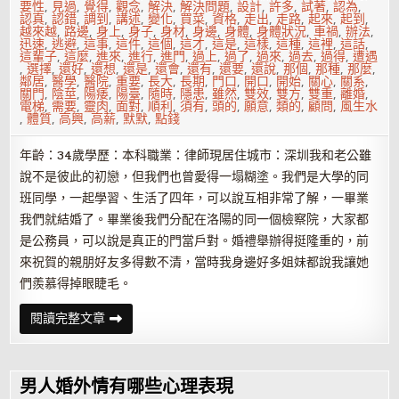
要性
,
見過
,
覺得
,
觀念
,
解決
,
解決問題
,
設計
,
許多
,
試著
,
認為
,
認真
,
認錯
,
調到
,
講述
,
變化
,
買菜
,
資格
,
走出
,
走路
,
起來
,
起到
,
越來越
,
路邊
,
身上
,
身子
,
身材
,
身邊
,
身體
,
身體狀況
,
車禍
,
辦法
,
迅速
,
逃避
,
這事
,
這件
,
這個
,
這才
,
這是
,
這樣
,
這種
,
這裡
,
這話
,
這輩子
,
這麼
,
進來
,
進行
,
進門
,
過上
,
過了
,
過來
,
過去
,
過得
,
遭遇
,
選擇
,
還好
,
還想
,
還是
,
還會
,
還有
,
還要
,
還說
,
那個
,
那種
,
那麼
,
鄰居
,
醫學
,
醫院
,
重要
,
長大
,
長期
,
門口
,
開口
,
開始
,
關心
,
關系
,
關門
,
陰莖
,
陽痿
,
陽臺
,
隨時
,
隱患
,
雖然
,
雙效
,
雙方
,
雙重
,
離婚
,
電梯
,
需要
,
靈肉
,
面對
,
順利
,
須有
,
頭的
,
願意
,
類的
,
顧問
,
風生水
,
體質
,
高興
,
高薪
,
默默
,
點錢
年齡：34歲學歷：本科職業：律師現居住城市：深圳我和老公雖
說不是彼此的初戀，但我們也曾愛得一塌糊塗。我們是大學的同
班同學，一起學習、生活了四年，可以說互相非常了解，一畢業
我們就結婚了。畢業後我們分配在洛陽的同一個檢察院，大家都
是公務員，可以說是真正的門當戶對。婚禮舉辦得挺隆重的，前
來祝賀的親朋好友多得數不清，當時我身邊好多姐妹都說我讓她
們羨慕得掉眼睫毛。
無
閱讀完整文章
性
婚
姻
出
軌
男人婚外情有哪些心理表現
有