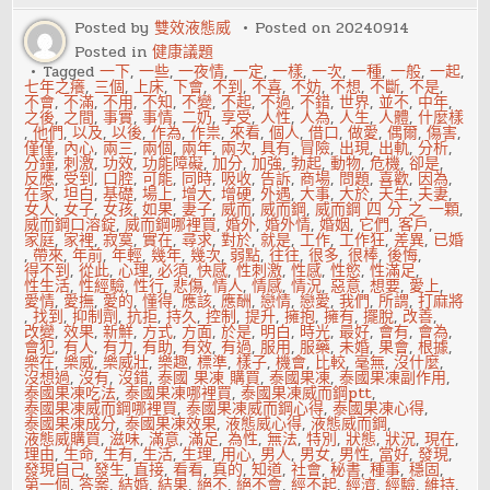
什
麼
Posted by
雙效液態威
Posted on
20240914
後
Posted in
健康議題
果
Tagged
一下
,
一些
,
一夜情
,
一定
,
一樣
,
一次
,
一種
,
一般
,
一起
,
七年之癢
,
三個
,
上床
,
下會
,
不到
,
不喜
,
不妨
,
不想
,
不斷
,
不是
,
不會
,
不滿
,
不用
,
不知
,
不變
,
不起
,
不過
,
不錯
,
世界
,
並不
,
中年
,
之後
,
之間
,
事實
,
事情
,
二奶
,
享受
,
人性
,
人為
,
人生
,
人體
,
什麼樣
,
他們
,
以及
,
以後
,
作為
,
作祟
,
來看
,
個人
,
借口
,
做愛
,
偶爾
,
傷害
,
僅僅
,
內心
,
兩三
,
兩個
,
兩年
,
兩次
,
具有
,
冒險
,
出現
,
出軌
,
分析
,
分鐘
,
刺激
,
功效
,
功能障礙
,
加分
,
加強
,
勃起
,
動物
,
危機
,
卻是
,
反應
,
受到
,
口腔
,
可能
,
同時
,
吸收
,
告訴
,
商場
,
問題
,
喜歡
,
因為
,
在家
,
坦白
,
基礎
,
場上
,
增大
,
增硬
,
外遇
,
大事
,
大於
,
天生
,
夫妻
,
女人
,
女子
,
女孩
,
如果
,
妻子
,
威而
,
威而鋼
,
威而鋼 四 分 之 一顆
,
威而鋼口溶錠
,
威而鋼哪裡買
,
婚外
,
婚外情
,
婚姻
,
它們
,
客戶
,
家庭
,
家裡
,
寂寞
,
實在
,
尋求
,
對於
,
就是
,
工作
,
工作狂
,
差異
,
已婚
,
帶來
,
年前
,
年輕
,
幾年
,
幾次
,
弱點
,
往往
,
很多
,
很棒
,
後悔
,
得不到
,
從此
,
心理
,
必須
,
快感
,
性刺激
,
性感
,
性慾
,
性滿足
,
性生活
,
性經驗
,
性行
,
悲傷
,
情人
,
情感
,
情況
,
惡意
,
想要
,
愛上
,
愛情
,
愛撫
,
愛的
,
懂得
,
應該
,
應酬
,
戀情
,
戀愛
,
我們
,
所謂
,
打麻將
,
找到
,
抑制劑
,
抗拒
,
持久
,
控制
,
提升
,
擁抱
,
擁有
,
擺脫
,
改善
,
改變
,
效果
,
新鮮
,
方式
,
方面
,
於是
,
明白
,
時光
,
最好
,
會有
,
會為
,
會犯
,
有人
,
有力
,
有助
,
有效
,
有過
,
服用
,
服藥
,
未婚
,
果會
,
根據
,
樂在
,
樂威
,
樂威壯
,
樂趣
,
標準
,
樣子
,
機會
,
比較
,
毫無
,
沒什麼
,
沒想過
,
沒有
,
沒錯
,
泰國 果凍 購買
,
泰國果凍
,
泰國果凍副作用
,
泰國果凍吃法
,
泰國果凍哪裡買
,
泰國果凍威而鋼ptt
,
泰國果凍威而鋼哪裡買
,
泰國果凍威而鋼心得
,
泰國果凍心得
,
泰國果凍成分
,
泰國果凍效果
,
液態威心得
,
液態威而鋼
,
液態威購買
,
滋味
,
滿意
,
滿足
,
為性
,
無法
,
特別
,
狀態
,
狀況
,
現在
,
理由
,
生命
,
生有
,
生活
,
生理
,
用心
,
男人
,
男女
,
男性
,
當好
,
發現
,
發現自己
,
發生
,
直接
,
看看
,
真的
,
知道
,
社會
,
秘書
,
種事
,
穩固
,
第一個
,
答案
,
結婚
,
結果
,
絕不
,
絕不會
,
經不起
,
經濟
,
經驗
,
維持
,