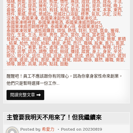
情緒
,
想要
,
意思
,
感恩
,
態度
,
慣性
,
應該
,
成就
,
成為
,
成長
,
手法
,
才能
,
打成
,
提高
,
擁有
,
方向
,
方式
,
方法
,
易有
,
是非
,
時候
,
晚上
,
最後
,
最近
,
會有
,
有時
,
有錢
,
有點
,
朋友
,
服務
,
未來
,
本事
,
東西
,
條件
,
業績
,
樂威
,
樂威壯
,
樂威壯口溶錠
,
標準
,
氣氛
,
決定
,
沒有
,
沒本事
,
泰國果凍
,
泰國果凍副作用
,
泰國果凍吃法
,
泰國果凍哪裡買
,
泰國果凍喝酒
,
泰國果凍威而鋼ptt
,
泰國果凍威而鋼哪裡買
,
泰國果凍心得
,
泰國果凍成分
,
泰國果凍效果
,
液態威購買
,
煩惱
,
熱情
,
特別
,
犯錯
,
獎金
,
獲得
,
現在
,
生氣
,
生活
,
用來
,
男性
,
當作
,
當你
,
當成
,
當老闆
,
發現
,
發薪水
,
相信
,
相處
,
相隨
,
真正
,
真的
,
知道
,
競爭
,
管理
,
簡單
,
累積
,
結果
,
給他
,
給的
,
給薪
,
總是
,
老闆
,
而已
,
職稱
,
股東
,
能力
,
能當
,
能要
,
自己
,
著要
,
薪水
,
處理
,
表現
,
要用
,
要給
,
覺得
,
解釋
,
討好
,
記得
,
該學
,
認為
,
調整
,
變成
,
賠錢
,
賺錢
,
踏實
,
身上
,
身家
,
辛苦
,
辦公
,
辦公室
,
這位
,
這個
,
這是
,
這樣
,
造成
,
遇到
,
過得
,
過的
,
遲到
,
選擇
,
還是
,
還有
,
那麼
,
重要
,
錯覺
,
錯誤
,
關係
,
雖然
,
離職
,
需要
,
領導
,
願景
,
高潮
,
高興
,
點錢
,
鼓勵
醒醒吧！員工不應該跟你有同理心，因為你拿身家性命來創業，
他們只是暫時選擇一份工作…
老
閱讀完整文章
闆
發
薪
水
是
主管要我明天不用來了！但我繼續來
應
該
的
Posted by
希愛力
Posted on
20230819
不