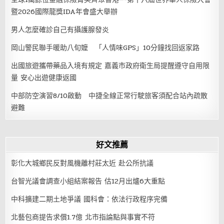
暨2026國際龍獎IDA年會盛大舉辦
男人怎麼確診自己有攝護腺發炎
岡山警民聯手暖助八旬嬤 「人情味GPS」10分鐘找回返家路
出國旅遊攜帶藥品入境有規定 嘉義市政府衛生局提醒遵守自用限
量 安心出遊健康返國
中部防空演習8/10啟動 中捷全線正常行駛旅客須配合站內疏散
避難
好文推薦
彰化大城鄉民反對風機離村莊太近 赴公所抗議
台智光議會調查小組結案報告 估12月出爐6大重點
中科擴建二期土地爭議 國科會：依法行政程序完備
北藝包商提告求償1.7億 北市指論點與事實不符