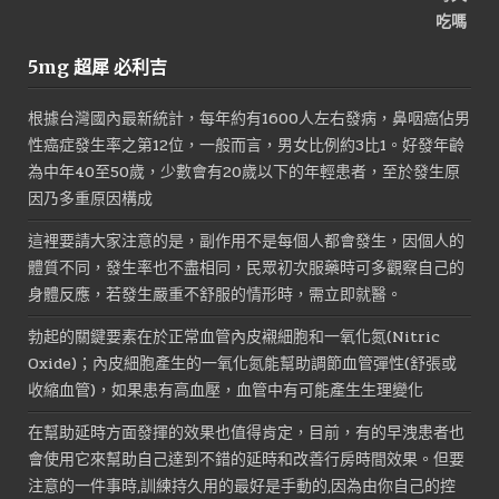
格：
格：
NT$1,800。
NT$900。
5mg 超犀 必利吉
根據台灣國內最新統計，每年約有1600人左右發病，鼻咽癌佔男
性癌症發生率之第12位，一般而言，男女比例約3比1。好發年齡
為中年40至50歲，少數會有20歲以下的年輕患者，至於發生原
因乃多重原因構成
這裡要請大家注意的是，副作用不是每個人都會發生，因個人的
體質不同，發生率也不盡相同，民眾初次服藥時可多觀察自己的
身體反應，若發生嚴重不舒服的情形時，需立即就醫。
勃起的關鍵要素在於正常血管內皮襯細胞和一氧化氮(Nitric
Oxide)；內皮細胞產生的一氧化氮能幫助調節血管彈性(舒張或
收縮血管)，如果患有高血壓，血管中有可能產生生理變化
在幫助延時方面發揮的效果也值得肯定，目前，有的早洩患者也
會使用它來幫助自己達到不錯的延時和改善行房時間效果。但要
注意的一件事時,訓練持久用的最好是手動的,因為由你自己的控