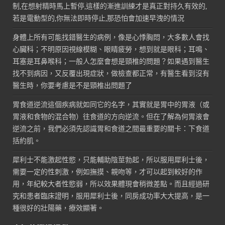
制,在想射精時馬上暫停,這樣的漸進訓練才是真正對持久有效的,
若是電動型的,你無法即時停止,那恐怕會加速早洩的情況
身體上所有可能找錯醫生的病例，像是心悸胸悶，大多數人會找
心臟科；不明原因視線模糊、眼睛疲勞，想到就是眼科；耳鳴、
耳塞是耳鼻喉科；一般人怎麼會想是頸椎的問題？如果遇到醫生
找不到病因，又反覆出現症狀，做檢查都正常，有醫生看到沒有
醫生時，你要考慮是不是頸椎出問題了
胃食道逆流這個疾病就如同它的名字，其實就是胃中的胃液（或
胃液和食物的混合物）往食道的方向逆流。但在了解為何胃液會
逆流之前，我們必須先認識胃和食道之間最重要的關卡：下食道
括約肌。
犀利士不能激起性慾，只能輔助陰莖勃起，所以服用犀利士後，
需要一定的性刺激，例如撫摸、親吻等，才可以起到較好的作
用，年紀較大者性慾弱，所以效果體現會稍微差點。而且經過研
究和患者臨床證明，服用犀利士後，同房成功率大大提高，是一
種很好的壯陽藥，療效顯著。