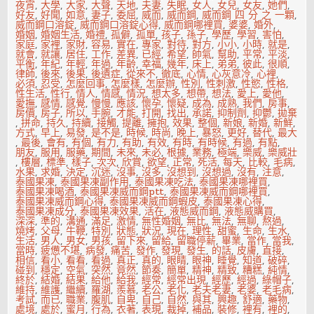
夜宵
,
大學
,
大家
,
大聲
,
天地
,
夫妻
,
失眠
,
女人
,
女兒
,
女友
,
她們
,
好友
,
好聞
,
如意
,
妻子
,
委屈
,
威而
,
威而鋼
,
威而鋼 四 分 之 一顆
,
威而鋼口溶錠
,
威而鋼口溶錠心得
,
威而鋼哪裡買
,
婆婆
,
婚外
,
婚姻
,
婚姻生活
,
婚禮
,
孤僻
,
孤單
,
孩子
,
孫子
,
學歷
,
學習
,
害怕
,
家庭
,
家裡
,
家財
,
容易
,
實在
,
專家
,
對待
,
對方
,
小小
,
小時
,
就是
,
就會
,
就讓
,
居住
,
工作
,
差異
,
已經
,
希望
,
帥氣
,
幫助
,
平常
,
平淡
,
平衡
,
年紀
,
年輕
,
年過
,
年齡
,
幸福
,
幾年
,
床上
,
弟弟
,
彼此
,
很順
,
律師
,
後來
,
後果
,
後遺症
,
從來不
,
徹底
,
心情
,
心灰意冷
,
心裡
,
必須
,
忍受
,
怎麼回事
,
怎麼樣
,
怎麼辦
,
性別
,
性刺激
,
性慾
,
性格
,
性生活
,
性行
,
情人
,
情感
,
情況
,
想太多
,
想帶
,
想法
,
愛上
,
愛他
,
愛撫
,
感情
,
感覺
,
慢慢
,
應該
,
懷孕
,
懷疑
,
成為
,
成熟
,
我們
,
房事
,
房價
,
房子
,
所以
,
手腕
,
才能
,
打開
,
找出
,
承諾
,
抑制劑
,
抑鬱
,
拋棄
,
拼命
,
持久
,
持續
,
接觸
,
提離
,
擁抱
,
效果
,
整個
,
新娘
,
新婚
,
新鮮
,
方式
,
早上
,
易發
,
是不是
,
時候
,
時尚
,
晚上
,
暴怒
,
更好
,
替代
,
最大
,
最後
,
會有
,
有個
,
有力
,
有助
,
有效
,
有時
,
有時候
,
有過
,
有點
,
朋友
,
服用
,
服藥
,
期間
,
未來
,
未必
,
根據
,
業務
,
極端
,
樂威
,
樂威壯
,
樓層
,
標準
,
樣子
,
次次
,
欣賞
,
欲望
,
正常
,
死活
,
每天
,
比較
,
毛病
,
水果
,
求婚
,
決定
,
沉迷
,
沒事
,
沒多
,
沒想到
,
沒想過
,
沒有
,
注意
,
泰國果凍
,
泰國果凍副作用
,
泰國果凍吃法
,
泰國果凍哪裡買
,
泰國果凍喝酒
,
泰國果凍威而鋼ptt
,
泰國果凍威而鋼哪裡買
,
泰國果凍威而鋼心得
,
泰國果凍威而鋼蝦皮
,
泰國果凍心得
,
泰國果凍成分
,
泰國果凍效果
,
活在
,
液態威而鋼
,
液態威購買
,
深深
,
準的
,
溝通
,
滿足
,
激情
,
無性婚姻
,
無比
,
無法
,
無聊
,
熬過
,
燒烤
,
父母
,
牛鞭
,
特別
,
狀態
,
狀況
,
現在
,
理性
,
甜蜜
,
生命
,
生水
,
生活
,
男人
,
男女
,
男孩
,
留下來
,
留給
,
留職停薪
,
畢業
,
當作
,
當我
,
當時
,
疲憊不堪
,
病發
,
痛苦
,
發作
,
發現
,
發生
,
的話
,
皮膚
,
直接
,
相信
,
看小
,
看看
,
看過
,
真正
,
真的
,
眼睛
,
眼神
,
睡覺
,
知道
,
破碎
,
碰到
,
穩定
,
空氣
,
突然
,
竟然
,
節奏
,
簡單
,
精神
,
精致
,
糟糕
,
純情
,
終於
,
結婚
,
結果
,
給他
,
給我
,
經常
,
經常出現
,
經歷
,
經過
,
綠帽子
,
維持
,
維護
,
繼續
,
羅湖
,
羨慕
,
老公
,
老化
,
老夫老妻
,
老婆
,
老毛病
,
考試
,
而已
,
職業
,
腹肌
,
自卑
,
自己
,
自然
,
與其
,
興趣
,
舒適
,
藥物
,
處境
,
處於
,
蜜月
,
行為
,
衣著
,
表現
,
裁掉
,
補品
,
裝修
,
裡有
,
裡的
,