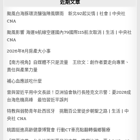
近期文章
颱風白海豚環流釀強陣風驟雨 新北92起災情 | 社會 | 中央社
CNA
颱風影響 海運9航線空運國內79國際115航次取消 | 生活 | 中央社
CNA
2026年8月房產大小事
【南方視角】自媒體不只是流量 王欣文：創作者要走向專業、
責任與產業力量
補心血應該吃什麼
曾與習近平用中文長談！亞洲協會執行長陸克文示警：憂2028成
台海危機高峰 最怕習近平誤判
特教與弱勢青年赴西班牙 挑戰百公里徒步朝聖之路 | 生活 | 中
央社 CNA
桃園挺進高齡健康博覽會 行動CT車亮點翻轉偏鄉醫療