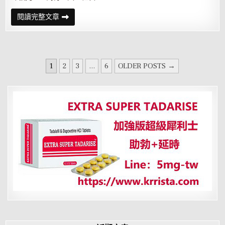
主
閱讀完整文章
管
要
我
明
天
不
文
用
1
2
3
...
6
OLDER POSTS →
來
章
了！
但
分
我
繼
頁
續
來