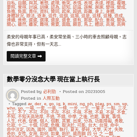
自私
,
自願
,
與其
,
著想
,
處理
,
衝突
,
表情
,
表現
,
表達
,
裡面
,
複雜
,
要照
,
覺得
,
討論
,
訓練
,
認為
,
認知
,
認識
,
誤解
,
謝謝
,
變得
,
變成
,
負擔
,
負面
,
責任
,
資料
,
贊同
,
起來
,
超過
,
距離
,
身上
,
身體
,
身體狀況
,
辦法
,
逐漸
,
這件
,
這個
,
這場
,
這是
,
這樣
,
這種
,
造成
,
連續
,
進修
,
遲遲
,
選擇
,
還是
,
還會
,
還有
,
那麼
,
配合
,
重視
,
關係
,
關心
,
雖然
,
離家
,
難得
,
需要
,
面臨
,
願意
,
馬上
,
體諒
,
高潮
,
高興
柔安的母親年事已高，柔安常坐兩、三小時的車去照顧母親。志
偉也非常支持，但有一天志…
有
閱讀完整文章
外
派
好
機
會，
數學零分沒念大學 現在當上執行長
但
太
太
Posted by
必利勁
Posted on
20231005
要
Posted in
人際互動
照
顧
Tagged
av
,
der
,
e
,
go
,
ig
,
k
,
mini
,
ng
,
ph
,
play
,
ps
,
sm
,
up
,
娘
who
,
yo
,
一場
,
一套
,
一張
,
一條
,
一步
,
一生
,
一輩子
,
一點
,
三次
,
家
上工
,
不了
,
不可
,
不同
,
不在
,
不好
,
不得
,
不想
,
不易
,
不是
,
不會
,
老
不知
,
不知天高地厚
,
不過
,
不錯
,
中學
,
之後
,
也罷
,
事實
,
事情
,
母
人生
,
代表
,
促進
,
個人
,
個數
,
其實
,
出來
,
分為
,
功能障礙
,
勇敢
,
親
化妝
,
十二
,
十個
,
印度
,
危機
,
取決於
,
可能
,
台大
,
台灣
,
命中
,
怎
命中注定
,
因為
,
國外
,
國際
,
執行
,
夏天
,
夢碎
,
大學
,
天才
,
失敗
,
麼
奇妙
,
女性
,
女用
,
如何
,
如果
,
始於
,
威而鋼 四 分 之 一顆
,