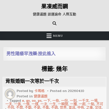
Skip
果凍威而鋼
to
content
健康議題 談運論命 人際互動
MENU
男性陽痿早洩藥:按此進入
標籤:
幾年
背叛婚姻一次等於一千次
Posted by
卡瑪格
Posted on
20260410
Posted in
健康議題
Tagged
e
,
go
,
oo
,
ps
,
一下
,
一些
,
一份
,
一刻
,
一千次
,
一場
,
一天
,
一張
,
一條
,
一樣
,
一次
,
一生
,
一瞬間
,
一種
,
一起
,
一點
,
不可
,
不同
,
不想
,
不斷
,
不是
,
不能
,
不過
,
世界
,
並且
,
中有
,
之後
,
交往
,