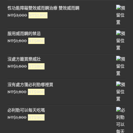
性功能障礙雙效威而鋼治療 雙效威而鋼
原
目
NT$
3,000
NT$
1,800
始
前
價
價
服用威而鋼的禁忌
格：
格：
原
目
NT$
1,600
NT$
800
NT$3,000。
NT$1,800。
始
前
價
價
沒處方籤買樂威壯
格：
格：
原
目
NT$
1,600
NT$
800
NT$1,600。
NT$800。
始
前
價
價
沒有處方箋必利勁哪裡買
格：
格：
原
目
NT$
1,800
NT$
900
NT$1,600。
NT$800。
始
前
價
價
必利勁可以每天吃嗎
格：
格：
原
目
NT$
1,800
NT$
900
NT$1,800。
NT$900。
始
前
價
價