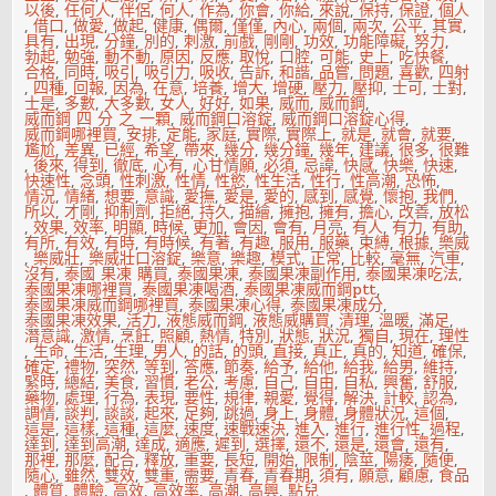
以後
,
任何人
,
伴侶
,
何人
,
作為
,
你會
,
你給
,
來說
,
保持
,
保證
,
個人
,
借口
,
做愛
,
做起
,
健康
,
偶爾
,
僅僅
,
內心
,
兩個
,
兩次
,
公平
,
其實
,
具有
,
出現
,
分鐘
,
別的
,
刺激
,
前戲
,
剛剛
,
功效
,
功能障礙
,
努力
,
勃起
,
勉強
,
動不動
,
原因
,
反應
,
取悅
,
口腔
,
可能
,
史上
,
吃快餐
,
合格
,
同時
,
吸引
,
吸引力
,
吸收
,
告訴
,
和諧
,
品嘗
,
問題
,
喜歡
,
四射
,
四種
,
回報
,
因為
,
在意
,
培養
,
增大
,
增硬
,
壓力
,
壓抑
,
士可
,
士對
,
士是
,
多數
,
大多數
,
女人
,
好好
,
如果
,
威而
,
威而鋼
,
威而鋼 四 分 之 一顆
,
威而鋼口溶錠
,
威而鋼口溶錠心得
,
威而鋼哪裡買
,
安排
,
定能
,
家庭
,
實際
,
實際上
,
就是
,
就會
,
就要
,
尷尬
,
差異
,
已經
,
希望
,
帶來
,
幾分
,
幾分鐘
,
幾年
,
建議
,
很多
,
很難
,
後來
,
得到
,
徹底
,
心有
,
心甘情願
,
必須
,
忌諱
,
快感
,
快樂
,
快速
,
快速性
,
念頭
,
性刺激
,
性情
,
性慾
,
性生活
,
性行
,
性高潮
,
恐怖
,
情況
,
情緒
,
想要
,
意識
,
愛撫
,
愛是
,
愛的
,
感到
,
感覺
,
懷抱
,
我們
,
所以
,
才剛
,
抑制劑
,
拒絕
,
持久
,
描繪
,
擁抱
,
擁有
,
擔心
,
改善
,
放松
,
效果
,
效率
,
明顯
,
時候
,
更加
,
會因
,
會有
,
月亮
,
有人
,
有力
,
有助
,
有所
,
有效
,
有時
,
有時候
,
有著
,
有趣
,
服用
,
服藥
,
束縛
,
根據
,
樂威
,
樂威壯
,
樂威壯口溶錠
,
樂意
,
樂趣
,
模式
,
正常
,
比較
,
毫無
,
汽車
,
沒有
,
泰國 果凍 購買
,
泰國果凍
,
泰國果凍副作用
,
泰國果凍吃法
,
泰國果凍哪裡買
,
泰國果凍喝酒
,
泰國果凍威而鋼ptt
,
泰國果凍威而鋼哪裡買
,
泰國果凍心得
,
泰國果凍成分
,
泰國果凍效果
,
活力
,
液態威而鋼
,
液態威購買
,
清理
,
溫暖
,
滿足
,
潛意識
,
激情
,
烹飪
,
照顧
,
熱情
,
特別
,
狀態
,
狀況
,
獨自
,
現在
,
理性
,
生命
,
生活
,
生理
,
男人
,
的話
,
的頭
,
直接
,
真正
,
真的
,
知道
,
確保
,
確定
,
禮物
,
突然
,
等到
,
答應
,
節奏
,
給予
,
給他
,
給我
,
給男
,
維持
,
緊時
,
總結
,
美食
,
習慣
,
老公
,
考慮
,
自己
,
自由
,
自私
,
興奮
,
舒服
,
藥物
,
處理
,
行為
,
表現
,
要性
,
規律
,
親愛
,
覺得
,
解決
,
計較
,
認為
,
調情
,
談判
,
談談
,
起來
,
足夠
,
跳過
,
身上
,
身體
,
身體狀況
,
這個
,
這是
,
這樣
,
這種
,
這麼
,
速度
,
速戰速決
,
進入
,
進行
,
進行性
,
過程
,
達到
,
達到高潮
,
達成
,
適應
,
遲到
,
選擇
,
還不
,
還是
,
還會
,
還有
,
那裡
,
那麼
,
配合
,
釋放
,
重要
,
長短
,
開始
,
限制
,
陰莖
,
陽痿
,
隨便
,
隨心
,
雖然
,
雙效
,
雙重
,
需要
,
青春
,
青春期
,
須有
,
願意
,
顧慮
,
食品
,
體質
,
體驗
,
高效
,
高效率
,
高潮
,
高興
,
點兒