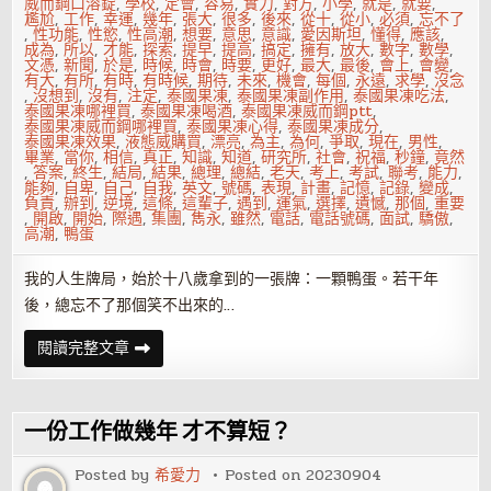
辦？
威而鋼口溶錠
,
學校
,
定會
,
容易
,
實力
,
對方
,
小學
,
就是
,
就要
,
尷尬
,
工作
,
幸運
,
幾年
,
張大
,
很多
,
後來
,
從十
,
從小
,
必須
,
忘不了
,
性功能
,
性慾
,
性高潮
,
想要
,
意思
,
意識
,
愛因斯坦
,
懂得
,
應該
,
成為
,
所以
,
才能
,
探索
,
提早
,
提高
,
搞定
,
擁有
,
放大
,
數字
,
數學
,
文憑
,
新聞
,
於是
,
時候
,
時會
,
時要
,
更好
,
最大
,
最後
,
會上
,
會變
,
有大
,
有所
,
有時
,
有時候
,
期待
,
未來
,
機會
,
每個
,
永遠
,
求學
,
沒念
,
沒想到
,
沒有
,
注定
,
泰國果凍
,
泰國果凍副作用
,
泰國果凍吃法
,
泰國果凍哪裡買
,
泰國果凍喝酒
,
泰國果凍威而鋼ptt
,
泰國果凍威而鋼哪裡買
,
泰國果凍心得
,
泰國果凍成分
,
泰國果凍效果
,
液態威購買
,
漂亮
,
為主
,
為何
,
爭取
,
現在
,
男性
,
畢業
,
當你
,
相信
,
真正
,
知識
,
知道
,
研究所
,
社會
,
祝福
,
秒鐘
,
竟然
,
答案
,
終生
,
結局
,
結果
,
總理
,
總結
,
老天
,
考上
,
考試
,
聯考
,
能力
,
能夠
,
自卑
,
自己
,
自我
,
英文
,
號碼
,
表現
,
計畫
,
記憶
,
記錄
,
變成
,
負責
,
辦到
,
逆境
,
這條
,
這輩子
,
遇到
,
運氣
,
選擇
,
遺憾
,
那個
,
重要
,
開啟
,
開始
,
際遇
,
集團
,
雋永
,
雖然
,
電話
,
電話號碼
,
面試
,
驕傲
,
高潮
,
鴨蛋
我的人生牌局，始於十八歲拿到的一張牌：一顆鴨蛋。若干年
後，總忘不了那個笑不出來的…
數
閱讀完整文章
學
零
分
沒
念
一份工作做幾年 才不算短？
大
學
現
Posted by
希愛力
Posted on
20230904
在