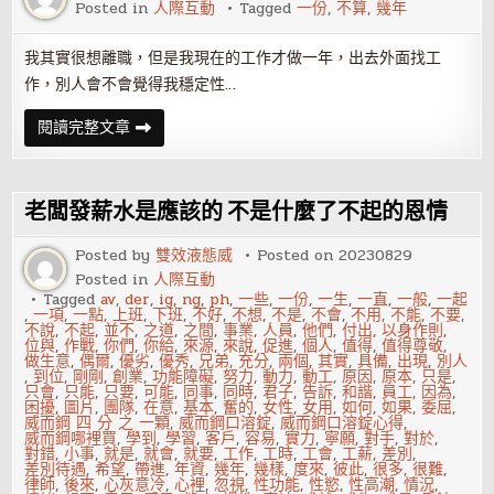
Posted in
人際互動
Tagged
一份
,
不算
,
幾年
當
上
執
行
我其實很想離職，但是我現在的工作才做一年，出去外面找工
長
作，別人會不會覺得我穩定性…
一
閱讀完整文章
份
工
作
做
幾
老闆發薪水是應該的 不是什麼了不起的恩情
年
才
不
Posted by
雙效液態威
Posted on
20230829
算
Posted in
人際互動
短？
Tagged
av
,
der
,
ig
,
ng
,
ph
,
一些
,
一份
,
一生
,
一直
,
一般
,
一起
,
一項
,
一點
,
上班
,
下班
,
不好
,
不想
,
不是
,
不會
,
不用
,
不能
,
不要
,
不說
,
不起
,
並不
,
之道
,
之間
,
事業
,
人員
,
他們
,
付出
,
以身作則
,
位與
,
作戰
,
你們
,
你給
,
來源
,
來說
,
促進
,
個人
,
值得
,
值得尊敬
,
做生意
,
偶爾
,
優劣
,
優秀
,
兄弟
,
充分
,
兩個
,
其實
,
具備
,
出現
,
別人
,
到位
,
剛剛
,
創業
,
功能障礙
,
努力
,
動力
,
動工
,
原因
,
原本
,
只是
,
只會
,
只能
,
只要
,
可能
,
同事
,
同時
,
君子
,
告訴
,
和諧
,
員工
,
因為
,
困擾
,
圖片
,
團隊
,
在意
,
基本
,
奮的
,
女性
,
女用
,
如何
,
如果
,
委屈
,
威而鋼 四 分 之 一顆
,
威而鋼口溶錠
,
威而鋼口溶錠心得
,
威而鋼哪裡買
,
學到
,
學習
,
客戶
,
容易
,
實力
,
寧願
,
對手
,
對於
,
對錯
,
小事
,
就是
,
就會
,
就要
,
工作
,
工時
,
工會
,
工薪
,
差別
,
差別待遇
,
希望
,
帶進
,
年資
,
幾年
,
幾樣
,
度來
,
彼此
,
很多
,
很難
,
律師
,
後來
,
心灰意冷
,
心裡
,
忽視
,
性功能
,
性慾
,
性高潮
,
情況
,