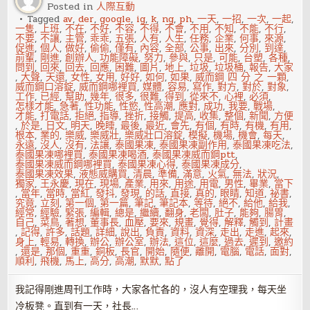
Posted in
人際互動
是
什
Tagged
av
,
der
,
google
,
ig
,
k
,
ng
,
ph
,
一天
,
一招
,
一次
,
一起
,
麼
一隻
,
上班
,
不在
,
不好
,
不容
,
不得
,
不會
,
不用
,
不知
,
不能
,
不行
,
了
不要
,
不讓
,
主管
,
乖乖
,
五張
,
人有
,
人生
,
任務
,
企業
,
何事
,
來源
,
不
促進
,
個人
,
做好
,
偷偷
,
僅有
,
內容
,
全部
,
公事
,
出來
,
分別
,
到達
,
起
前輩
,
剛進
,
創辦人
,
功能障礙
,
努力
,
參與
,
只是
,
可能
,
台塑
,
各種
,
的
問到
,
回來
,
回去
,
回應
,
困難
,
圖片
,
地上
,
垃圾
,
垃圾桶
,
報告
,
大家
恩
,
大聲
,
天還
,
女性
,
女用
,
好好
,
如何
,
如果
,
威而鋼 四 分 之 一顆
,
情
威而鋼口溶錠
,
威而鋼哪裡買
,
媒體
,
容易
,
寫作
,
對方
,
對於
,
對象
,
工作
,
已經
,
幫助
,
幾年
,
很多
,
很難
,
得到
,
從來不
,
心裡
,
必須
,
怎樣才能
,
急著
,
性功能
,
性慾
,
性高潮
,
應對
,
成功
,
我要
,
戰場
,
才能
,
打電話
,
拒絕
,
指導
,
挫折
,
接觸
,
提高
,
收集
,
整個
,
新聞
,
方便
,
於是
,
日文
,
明天
,
晚睡
,
最後
,
最近
,
會先
,
有個
,
有時
,
有機
,
有用
,
根本
,
業的
,
樂威
,
樂威壯
,
樂威壯口溶錠
,
模擬
,
機場
,
機會
,
每天
,
永遠
,
沒人
,
沒有
,
法讓
,
泰國果凍
,
泰國果凍副作用
,
泰國果凍吃法
,
泰國果凍哪裡買
,
泰國果凍喝酒
,
泰國果凍威而鋼ptt
,
泰國果凍威而鋼哪裡買
,
泰國果凍心得
,
泰國果凍成分
,
泰國果凍效果
,
液態威購買
,
清晨
,
準備
,
滿意
,
火氣
,
無法
,
狀況
,
獨家
,
王永慶
,
現在
,
現場
,
產業
,
用來
,
用途
,
用電
,
男性
,
畢業
,
當下
,
當年
,
當時
,
當紅
,
發抖
,
發現
,
的話
,
直接
,
真的
,
眼睛
,
知道
,
祕書
,
究竟
,
立刻
,
第一個
,
第一篇
,
筆記
,
筆記本
,
等待
,
絕不
,
給他
,
給我
,
經常
,
經驗
,
緊張
,
編輯
,
總是
,
繼續
,
翻身
,
老闆
,
肚子
,
能夠
,
腸胃
,
自己
,
菜鳥
,
著想
,
董事長
,
血壓
,
要來
,
規畫
,
覺得
,
解釋
,
觸到
,
計畫
,
記得
,
許多
,
話題
,
詳細
,
說出
,
負責
,
資料
,
資深
,
走出
,
走進
,
起來
,
身上
,
輕易
,
轉換
,
辦公
,
辦公室
,
辦法
,
這位
,
這麼
,
過去
,
遲到
,
邀約
,
還是
,
那個
,
重重
,
銅板
,
長官
,
開始
,
隨便
,
離開
,
電腦
,
電話
,
面對
,
順利
,
飛機
,
馬上
,
高分
,
高潮
,
默默
,
點了
我記得剛進周刊工作時，大家各忙各的，沒人有空理我，每天坐
冷板凳。直到有一天，社長…