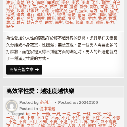
維系
,
總是
,
缺乏
,
罪惡
,
罪惡感
,
美好
,
美妙
,
美滿
,
老化
,
職業
,
自己
,
自我
,
藥物
,
行為
,
表現
,
要性
,
要重
,
覺得
,
許多
,
認為
,
誘惑
,
證明
,
質疑
,
起來
,
越來越
,
身體
,
身體狀況
,
這件
,
這個
,
這方
,
這樣
,
這次
,
這種
,
進去
,
進行
,
運用
,
過了
,
過得
,
還是
,
還有
,
那些
,
那麼
,
錯過
,
長久
,
長期
,
開始
,
開會
,
關系
,
關聯
,
陰莖
,
陽痿
,
雖然
,
雙效
,
雙重
,
難以
,
難言
,
難言之隱
,
需要
,
面對
,
須有
,
頻率
,
風流
,
體質
,
魅力
,
點在
為性愛加分人性的弱點在於經不起外界的誘惑，尤其是在夫妻長
久分離或本身寂寞﹙性饑渴﹚無法宣泄。當一個男人需要更多的
打麻將，而在家裡又得不到這方面的滿足時，男人的外遇也就成
了一種滿足性愛的方式。
男
閱讀完整文章
人
婚
外
情
有
高效率性愛：越速度越快樂
哪
些
心
Posted by
必利吉
Posted on
20240109
理
Posted in
健康議題
表
現
Tagged
ig
,
一下
,
一動
,
一周
,
一塊
,
一定
,
一樣
,
一次
,
一種
,
一點
,
上班
,
下來
,
不介意
,
不再
,
不到
,
不加
,
不動
,
不在
,
不已
,
不想
,
不是
,
不會
,
不用
,
不知
,
不要
,
不適
,
不錯
,
世界
,
並不
,
並不需要
,
並且
,
之後
,
之間
,
了解
,
事情
,
享受
,
人會
,
人體
,
他們
,
他會
,
以及
,