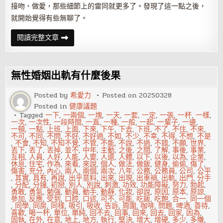
接吻、做愛，那些細節上的雷同就更多了。發現了這一點之後，
就開始覺得有些無聊了。
背
閱讀完整文章
叛
婚
姻
一
次
無性婚姻出軌有什麼後果
等
於
一
Posted by
希愛力
Posted on
20250328
千
Posted in
健康議題
次
Tagged
一下
,
一兩個
,
一塊
,
一天
,
一套
,
一定
,
一張
,
一杯
,
一樣
,
一次
,
一次性
,
一段時間
,
一直
,
一種
,
一般
,
一起
,
一輩子
,
一邊
,
一頓
,
一點
,
上班
,
上面
,
下來
,
下午
,
下去
,
下班
,
不了
,
不住
,
不來
,
不可
,
不同
,
不問
,
不好
,
不好過
,
不如
,
不少
,
不幸
,
不得
,
不想
,
不是
,
不會
,
不知
,
不知不覺
,
不管
,
不能
,
不說
,
不過
,
不錯
,
不願
,
世界
,
丟下
,
丟了
,
丟掉
,
並不
,
中年
,
主動
,
之後
,
之間
,
了解
,
事後
,
事業
,
互相
,
人員
,
人好
,
人能
,
人要
,
人還
,
人體
,
以下
,
以後
,
以為
,
企業
,
休息
,
住宅
,
作為
,
來看
,
來說
,
個人
,
做法
,
做飯
,
健身
,
偷偷
,
傷了
,
傷害
,
充分
,
內心
,
兩人
,
兩個
,
兩次
,
八年
,
公務
,
公務員
,
公司
,
公平
,
其實
,
具有
,
再說
,
出乎意料
,
出來
,
出現
,
出車禍
,
出軌
,
出門
,
分手
,
分配
,
分鐘
,
初戀
,
別人
,
別說
,
刺激
,
功效
,
功能障礙
,
努力
,
勃起
,
勇敢
,
勇氣
,
勉強
,
動員
,
動手
,
動靜
,
化妝
,
卻說
,
原因
,
原本
,
原諒
,
參加
,
反應
,
受到
,
口腔
,
口述
,
可不
,
可能
,
吃飯
,
吃飽
,
合一
,
同一個
,
同學
,
同房
,
同樣
,
吸引
,
吸收
,
告訴
,
周圍
,
咖啡
,
問題
,
啤酒
,
善待
,
喜歡
,
喝一杯
,
單位
,
單純
,
回不去
,
回事
,
回來
,
回去
,
回家
,
因為
,
固執
,
在外
,
在意
,
地上
,
地方
,
執行
,
堅決
,
增大
,
增硬
,
多少
,
多賺
,