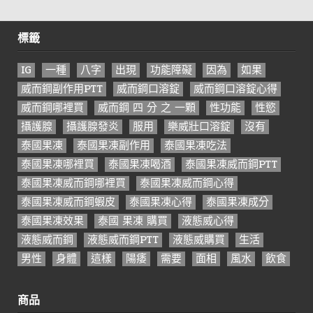
標籤
IG
一種
八字
出現
功能障礙
因為
如果
威而鋼副作用PTT
威而鋼口溶錠
威而鋼口溶錠心得
威而鋼哪裡買
威而鋼 四 分 之 一顆
性功能
性慾
攝護腺
攝護腺發炎
服用
樂威壯口溶錠
沒有
泰國果凍
泰國果凍副作用
泰國果凍吃法
泰國果凍哪裡買
泰國果凍喝酒
泰國果凍威而鋼PTT
泰國果凍威而鋼哪裡買
泰國果凍威而鋼心得
泰國果凍威而鋼蝦皮
泰國果凍心得
泰國果凍成分
泰國果凍效果
泰國 果凍 購買
液態威心得
液態威而鋼
液態威而鋼PTT
液態威購買
生活
男性
身體
這樣
陽痿
需要
面相
風水
飲食
商品