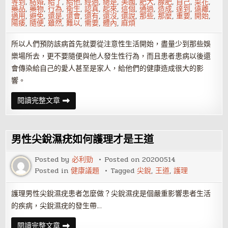
等到
,
結婚
,
給了
,
給他
,
經過
,
總是
,
美國
,
肥大
,
腺肥
,
自己
,
菜花
,
藥品
,
藥物
,
行為
,
衛生
,
認真
,
起來
,
這個
,
通過
,
造成
,
達到
,
遠離
,
適用
,
避免
,
還是
,
還會
,
還有
,
還沒
,
還說
,
那些
,
那麼
,
重要
,
開始
,
陽痿
,
隨便
,
雖然
,
難以
,
需要
,
體內
,
麻煩
所以人們預防該病首先就要從注意性生活開始，盡量少到那些娛
樂場所去，更不要隨便與他人發生性行為，而且患者患病以後還
會傳染給自己的愛人甚至是家人，給他們的健康造成很大的影
響。
如
閱讀完整文章
何
遠
離
尖
銳
男性尖銳濕疣如何護理才是王道
菜
花
Posted by
必利勁
Posted on
20200514
Posted in
健康議題
Tagged
尖銳
,
王道
,
護理
護理男性尖銳濕疣患者怎麼做？尖銳濕疣是個嚴重影響患者生活
的疾病，尖銳濕疣的發生帶…
男
閱讀完整文章