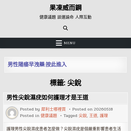
Skip
果凍威而鋼
to
content
健康議題 談運論命 人際互動
MENU
男性陽痿早洩藥:按此進入
標籤:
尖銳
男性尖銳濕疣如何護理才是王道
Posted by
犀利士哪裡買
Posted on
20260518
Posted in
健康議題
Tagged
尖銳
,
王道
,
護理
護理男性尖銳濕疣患者怎麼做？尖銳濕疣是個嚴重影響患者生活