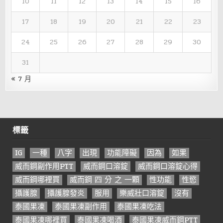
10
11
12
13
14
15
16
17
18
19
20
21
22
23
24
25
26
27
28
29
30
31
« 7 月
標籤
IG
一種
八字
出現
功能障礙
因為
如果
威而鋼副作用PTT
威而鋼口溶錠
威而鋼口溶錠心得
威而鋼哪裡買
威而鋼 四 分 之 一顆
性功能
性慾
攝護腺
攝護腺發炎
服用
樂威壯口溶錠
沒有
泰國果凍
泰國果凍副作用
泰國果凍吃法
泰國果凍哪裡買
泰國果凍喝酒
泰國果凍威而鋼PTT