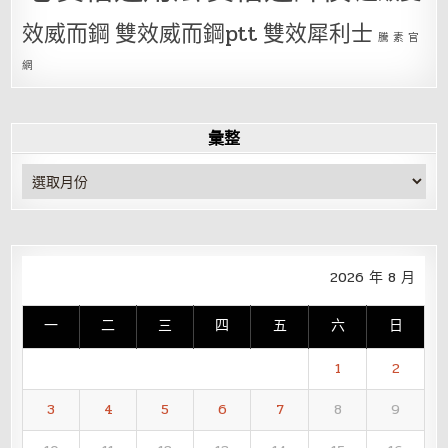
效威而鋼
雙效威而鋼ptt
雙效犀利士
騰 素 官
網
彙整
彙
整
2026 年 8 月
一
二
三
四
五
六
日
1
2
3
4
5
6
7
8
9