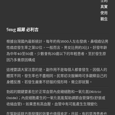
5mg 超犀 必利吉
根據台灣國內最新統計，每年約有1600人左右發病，鼻咽癌佔男
性癌症發生率之第12位，一般而言，男女比例約3比1。好發年齡
為中年40至50歲，少數會有20歲以下的年輕患者，至於發生原
因乃多重原因構成
這裡要請大家注意的是，副作用不是每個人都會發生，因個人的
體質不同，發生率也不盡相同，民眾初次服藥時可多觀察自己的
身體反應，若發生嚴重不舒服的情形時，需立即就醫。
勃起的關鍵要素在於正常血管內皮襯細胞和一氧化氮(Nitric
Oxide)；內皮細胞產生的一氧化氮能幫助調節血管彈性(舒張或
收縮血管)，如果患有高血壓，血管中有可能產生生理變化
在幫助延時方面發揮的效果也值得肯定，目前，有的早洩患者也