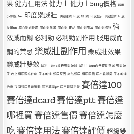
果
健力仕用法
健力士
健力士5mg價格
印度
印度樂威壯
小綠瓶plus
印度紅鑽
印度 綠 鑽
印度藍p
印度藍鑽
印度
強
藍鑽ptt
威而鋼副作用
威而鋼效果
威而鋼 正品
威而鋼用法
威而鋼購買
效威而鋼
必利勁
必利勁副作用
服用威而
樂威壯副作用
鋼的禁忌
樂威壯效果
樂威壯雙效
犀利士5mg改善夜間頻尿
犀利士5mg改善夜間頻尿 夜間頻
尿 晚上頻尿要吃什麼 尿不乾淨 頻尿原因 突然頻尿 頻尿原因 尿不乾淨男 尿不乾淨
賽倍達100
治療 夜間頻尿改善運動 尿不乾淨ptt 尿不乾淨定義
賽倍達dcard
賽倍達ptt
賽倍達
哪裡買
賽倍達售價
賽倍達怎麼
吃
賽倍達用法
賽倍達評價
超級雙