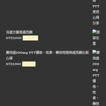
沒處方籤買威而鋼
原
目
NT$
3,000
NT$
1,600
始
前
價
價
賽倍達200mg PTT價格、效果、藥效時間與威而鋼比較
格：
格：
心得
NT$3,000。
NT$1,600。
原
目
NT$
1,800
NT$
900
始
前
價
價
格：
格：
NT$1,800。
NT$900。