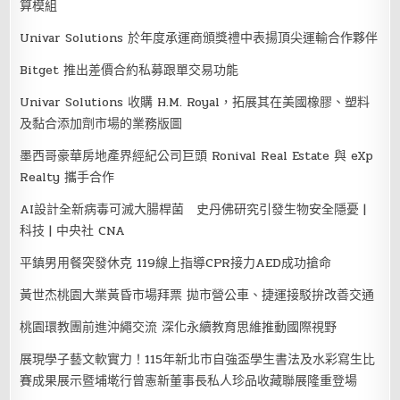
算模組
Univar Solutions 於年度承運商頒獎禮中表揚頂尖運輸合作夥伴
Bitget 推出差價合約私募跟單交易功能
Univar Solutions 收購 H.M. Royal，拓展其在美國橡膠、塑料
及黏合添加劑市場的業務版圖
墨西哥豪華房地產界經紀公司巨頭 Ronival Real Estate 與 eXp
Realty 攜手合作
AI設計全新病毒可滅大腸桿菌 史丹佛研究引發生物安全隱憂 |
科技 | 中央社 CNA
平鎮男用餐突發休克 119線上指導CPR接力AED成功搶命
黃世杰桃園大業黃昏市場拜票 拋市營公車、捷運接駁拚改善交通
桃園環教團前進沖繩交流 深化永續教育思維推動國際視野
展現學子藝文軟實力！115年新北市自強盃學生書法及水彩寫生比
賽成果展示暨埔墘行曾憲新董事長私人珍品收藏聯展隆重登場