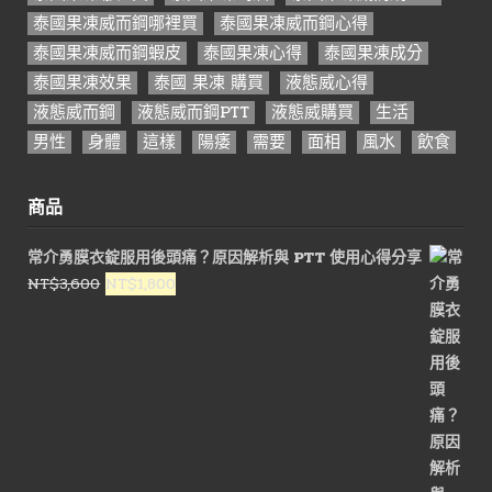
泰國果凍威而鋼哪裡買
泰國果凍威而鋼心得
泰國果凍威而鋼蝦皮
泰國果凍心得
泰國果凍成分
泰國果凍效果
泰國 果凍 購買
液態威心得
液態威而鋼
液態威而鋼PTT
液態威購買
生活
男性
身體
這樣
陽痿
需要
面相
風水
飲食
商品
常介勇膜衣錠服用後頭痛？原因解析與 PTT 使用心得分享
原
目
NT$
3,600
NT$
1,800
始
前
價
價
格：
格：
NT$3,600。
NT$1,800。