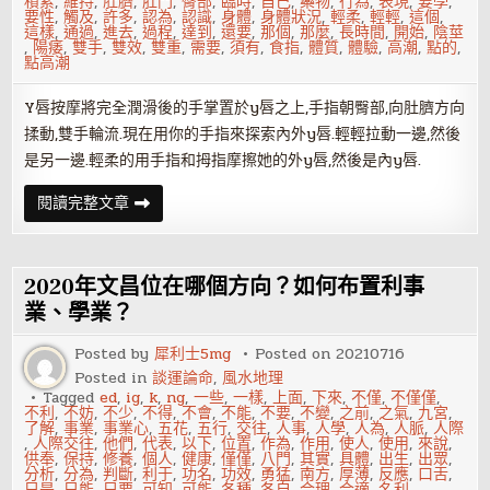
積累
,
維持
,
肚臍
,
肛門
,
臀部
,
臨時
,
自己
,
藥物
,
行為
,
表現
,
要學
,
要性
,
觸及
,
許多
,
認為
,
認識
,
身體
,
身體狀況
,
輕柔
,
輕輕
,
這個
,
這樣
,
通過
,
進去
,
過程
,
達到
,
還要
,
那個
,
那麼
,
長時間
,
開始
,
陰莖
,
陽痿
,
雙手
,
雙效
,
雙重
,
需要
,
須有
,
食指
,
體質
,
體驗
,
高潮
,
點的
,
點高潮
Y唇按摩將完全潤滑後的手掌置於y唇之上,手指朝臀部,向肚臍方向
揉動,雙手輪流.現在用你的手指來探索內外y唇.輕輕拉動一邊,然後
是另一邊.輕柔的用手指和拇指摩擦她的外y唇,然後是內y唇.
愛
閱讀完整文章
愛
中
怎
麼
挑
2020年文昌位在哪個方向？如何布置利事
起
女
業、學業？
人
的
Posted by
犀利士5mg
Posted on
20210716
極
樂
Posted in
談運論命
,
風水地理
門？
Tagged
ed
,
ig
,
k
,
ng
,
一些
,
一樣
,
上面
,
下來
,
不僅
,
不僅僅
,
不利
,
不妨
,
不少
,
不得
,
不會
,
不能
,
不要
,
不變
,
之前
,
之氣
,
九宮
,
了解
,
事業
,
事業心
,
五花
,
五行
,
交往
,
人事
,
人學
,
人為
,
人脈
,
人際
,
人際交往
,
他們
,
代表
,
以下
,
位置
,
作為
,
作用
,
使人
,
使用
,
來說
,
供奉
,
保持
,
修養
,
個人
,
健康
,
僅僅
,
八門
,
其實
,
具體
,
出生
,
出眾
,
分析
,
分為
,
判斷
,
利于
,
功名
,
功效
,
勇猛
,
南方
,
厚薄
,
反應
,
口舌
,
只是
,
只能
,
只要
,
可知
,
可能
,
各種
,
各自
,
合理
,
合適
,
名利
,