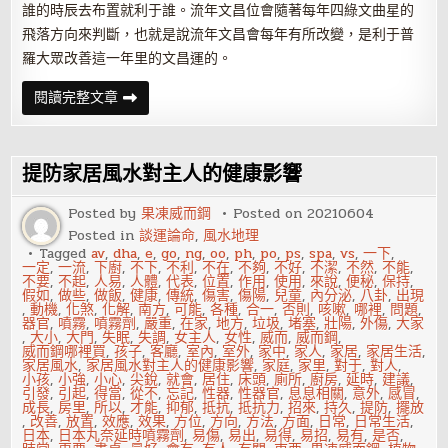
誰的時辰去布置就利于誰。流年文昌位會隨著每年四綠文曲星的
飛落方向來判斷，也就是說流年文昌會每年有所改變，是利于普
羅大眾改善這一年里的文昌運的。
2020
閱讀完整文章
年
文
昌
位
在
提防家居風水對主人的健康影響
哪
個
方
Posted by
果凍威而鋼
Posted on
20210604
向？
Posted in
談運論命
,
風水地理
如
何
Tagged
av
,
dha
,
e
,
go
,
ng
,
oo
,
ph
,
po
,
ps
,
spa
,
vs
,
一下
,
布
一定
,
一流
,
下廚
,
不下
,
不利
,
不在
,
不夠
,
不好
,
不潔
,
不然
,
不能
,
置
不要
,
不起
,
人易
,
人體
,
代表
,
位置
,
作用
,
使用
,
來說
,
便秘
,
保持
,
利
假如
,
做些
,
做飯
,
健康
,
傳統
,
傷害
,
傷陽
,
兒童
,
內分泌
,
八卦
,
出現
事
,
動機
,
化煞
,
化解
,
南方
,
可能
,
各種
,
合一
,
否則
,
咳嗽
,
哪裡
,
問題
,
業、
器官
,
噴霧
,
噴霧劑
,
嚴重
,
在家
,
地方
,
垃圾
,
堵塞
,
壯陽
,
外傷
,
大家
學
,
大小
,
大門
,
失眠
,
失調
,
女主人
,
女性
,
威而
,
威而鋼
,
業？
威而鋼哪裡買
,
孩子
,
客廳
,
室內
,
室外
,
家中
,
家人
,
家居
,
家居生活
,
家居風水
,
家居風水對主人的健康影響
,
家庭
,
家里
,
對于
,
對人
,
小孩
,
小強
,
小心
,
尖銳
,
就會
,
居住
,
床頭
,
廁所
,
廚房
,
延時
,
建議
,
引發
,
引起
,
得當
,
從不
,
忘記
,
性器
,
性器官
,
息息相關
,
意外
,
感冒
,
成長
,
房里
,
所以
,
才能
,
抑郁
,
抵抗
,
抵抗力
,
招來
,
持久
,
提防
,
擺放
,
改善
,
放置
,
效應
,
效果
,
方位
,
方向
,
方法
,
方面
,
日常
,
日常生活
,
日本
,
日本丸奈延時噴霧劑
,
易傷
,
易出
,
易得
,
易招
,
易有
,
是否
,