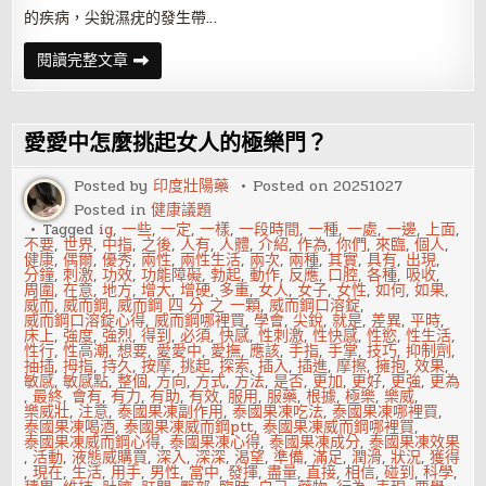
的疾病，尖銳濕疣的發生帶…
男
閱讀完整文章
性
尖
銳
濕
疣
愛愛中怎麼挑起女人的極樂門？
如
何
護
Posted by
印度壯陽藥
Posted on
20251027
理
Posted in
健康議題
才
是
Tagged
ig
,
一些
,
一定
,
一樣
,
一段時間
,
一種
,
一處
,
一邊
,
上面
,
王
不要
,
世界
,
中指
,
之後
,
人有
,
人體
,
介紹
,
作為
,
你們
,
來臨
,
個人
,
道
健康
,
偶爾
,
優秀
,
兩性
,
兩性生活
,
兩次
,
兩種
,
其實
,
具有
,
出現
,
分鐘
,
刺激
,
功效
,
功能障礙
,
勃起
,
動作
,
反應
,
口腔
,
各種
,
吸收
,
周圍
,
在意
,
地方
,
增大
,
增硬
,
多重
,
女人
,
女子
,
女性
,
如何
,
如果
,
威而
,
威而鋼
,
威而鋼 四 分 之 一顆
,
威而鋼口溶錠
,
威而鋼口溶錠心得
,
威而鋼哪裡買
,
學會
,
尖銳
,
就是
,
差異
,
平時
,
床上
,
強度
,
強烈
,
得到
,
必須
,
快感
,
性刺激
,
性快感
,
性慾
,
性生活
,
性行
,
性高潮
,
想要
,
愛愛中
,
愛撫
,
應該
,
手指
,
手掌
,
技巧
,
抑制劑
,
抽插
,
拇指
,
持久
,
按摩
,
挑起
,
探索
,
插入
,
插進
,
摩擦
,
擁抱
,
效果
,
敏感
,
敏感點
,
整個
,
方向
,
方式
,
方法
,
是否
,
更加
,
更好
,
更強
,
更為
,
最終
,
會有
,
有力
,
有助
,
有效
,
服用
,
服藥
,
根據
,
極樂
,
樂威
,
樂威壯
,
注意
,
泰國果凍副作用
,
泰國果凍吃法
,
泰國果凍哪裡買
,
泰國果凍喝酒
,
泰國果凍威而鋼ptt
,
泰國果凍威而鋼哪裡買
,
泰國果凍威而鋼心得
,
泰國果凍心得
,
泰國果凍成分
,
泰國果凍效果
,
活動
,
液態威購買
,
深入
,
深深
,
渴望
,
準備
,
滿足
,
潤滑
,
狀況
,
獲得
,
現在
,
生活
,
用手
,
男性
,
當中
,
發揮
,
盡量
,
直接
,
相信
,
碰到
,
科學
,