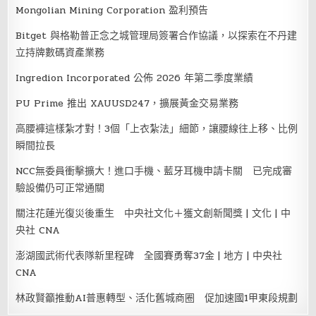
Mongolian Mining Corporation 盈利預告
Bitget 與格勒普正念之城管理局簽署合作協議，以探索在不丹建
立持牌數碼資產業務
Ingredion Incorporated 公佈 2026 年第二季度業績
PU Prime 推出 XAUUSD247，擴展黃金交易業務
高腰褲這樣紮才對！3個「上衣紮法」細節，讓腰線往上移、比例
瞬間拉長
NCC無委員衝擊擴大！進口手機、藍牙耳機申請卡關 已完成審
驗設備仍可正常通關
關注花蓮光復災後重生 中央社文化＋獲文創新聞獎 | 文化 | 中
央社 CNA
澎湖國武術代表隊新里程碑 全國賽勇奪37金 | 地方 | 中央社
CNA
林政賢籲推動AI普惠轉型、活化舊城商圈 促加速國1甲東段規劃