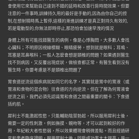
會使用它來幫助自己達到不錯的延時和改善行房時間效果。但要
注意的一件事時,訓練持久用的最好是手動的,因為由你自己的控
制,在想射精時馬上暫停,這樣的漸進訓練才是真正對持久有效的,
若是電動型的,你無法即時停止,那恐怕會加速早洩的情況
身體上所有可能找錯醫生的病例，像是心悸胸悶，大多數人會找
心臟科；不明原因視線模糊、眼睛疲勞，想到就是眼科；耳鳴、
耳塞是耳鼻喉科；一般人怎麼會想是頸椎的問題？如果遇到醫生
找不到病因，又反覆出現症狀，做檢查都正常，有醫生看到沒有
醫生時，你要考慮是不是頸椎出問題了
胃食道逆流這個疾病就如同它的名字，其實就是胃中的胃液（或
胃液和食物的混合物）往食道的方向逆流。但在了解為何胃液會
逆流之前，我們必須先認識胃和食道之間最重要的關卡：下食道
括約肌。
犀利士不能激起性慾，只能輔助陰莖勃起，所以服用犀利士後，
需要一定的性刺激，例如撫摸、親吻等，才可以起到較好的作
用，年紀較大者性慾弱，所以效果體現會稍微差點。而且經過研
究和患者臨床證明，服用犀利士後，同房成功率大大提高，是一