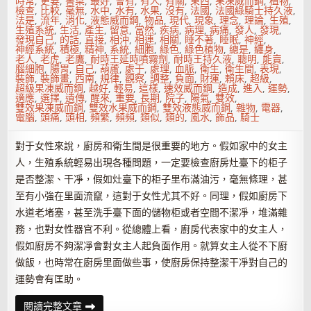
時常
,
更要
,
書桌
,
最好
,
會有
,
有人
,
有關
,
東西
,
果凍威而鋼
,
植物
,
檢查
,
比較
,
毫無
,
水中
,
水有
,
水果
,
沒有
,
法國
,
法國綠騎士持久液
,
法是
,
流年
,
消化
,
液態威而鋼
,
物品
,
現代
,
現象
,
理念
,
理論
,
生殖
,
生殖系統
,
生活
,
產生
,
留意
,
當然
,
疾病
,
病理
,
病痛
,
發人
,
發現
,
發現自己
,
的話
,
直接
,
相沖
,
相連
,
相關
,
睡不著
,
睡眠
,
神經
,
神經系統
,
積極
,
精神
,
系統
,
細胞
,
綠色
,
綠色植物
,
總是
,
纏身
,
老人
,
老虎
,
老鷹
,
耐時王延時噴霧劑
,
耐時王持久液
,
聰明
,
能賣
,
腦細胞
,
腸胃
,
自己
,
葫蘆
,
處于
,
處理
,
血脈
,
衛生
,
衛生間
,
表現
,
裝飾
,
裝飾畫
,
西南
,
規律
,
觀察
,
調整
,
負面
,
財運
,
賴床
,
超級
,
超級果凍威而鋼
,
越好
,
輕易
,
這樣
,
速效威而鋼
,
造成
,
進入
,
運勢
,
適應
,
選擇
,
遺傳
,
醒來
,
重要
,
長期
,
院子
,
陽氣
,
雙效
,
雙效果凍威而鋼
,
雙效水果威而鋼
,
雙效液態威而鋼
,
雜物
,
電器
,
電腦
,
頭痛
,
頭相
,
頻繁
,
頻頻
,
類似
,
類的
,
風水
,
飾品
,
騎士
對于女性來說，廚房和衛生間是很重要的地方。假如家中的女主
人，生殖系統輕易出現各種問題，一定要檢查廚房灶臺下的柜子
是否整潔、干凈，假如灶臺下的柜子里布滿油污，毫無條理，甚
至有小強在里面流竄，這對于女性尤其不好。同理，假如廚房下
水道老堵塞，甚至洗手臺下面的儲物柜或者空間不潔凈，堆滿雜
務，也對女性器官不利。從總體上看，廚房代表家中的女主人，
假如廚房不夠潔凈會對女主人起負面作用。就算女主人從不下廚
做飯，也時常在廚房里面做些事，使廚房保持整潔干凈對自己的
運勢會有匡助。
提
閱讀完整文章