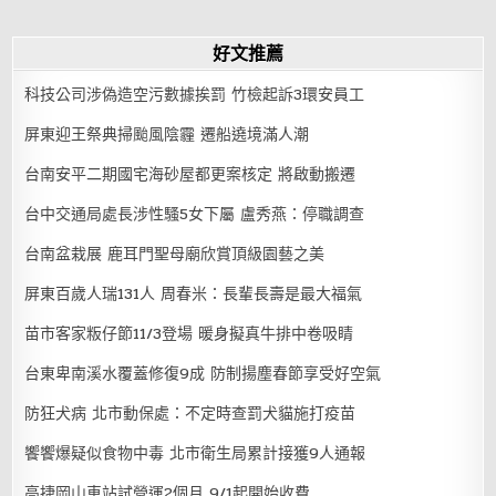
好文推薦
科技公司涉偽造空污數據挨罰 竹檢起訴3環安員工
屏東迎王祭典掃颱風陰霾 遷船遶境滿人潮
台南安平二期國宅海砂屋都更案核定 將啟動搬遷
台中交通局處長涉性騷5女下屬 盧秀燕：停職調查
台南盆栽展 鹿耳門聖母廟欣賞頂級園藝之美
屏東百歲人瑞131人 周春米：長輩長壽是最大福氣
苗市客家粄仔節11/3登場 暖身擬真牛排中卷吸睛
台東卑南溪水覆蓋修復9成 防制揚塵春節享受好空氣
防狂犬病 北市動保處：不定時查罰犬貓施打疫苗
饗饗爆疑似食物中毒 北市衛生局累計接獲9人通報
高捷岡山車站試營運2個月 9/1起開始收費