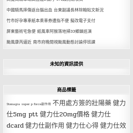
中國騎馬摔傷返台腦出血 台東副議長林琮翰貼文新況
竹市好孕專車紙本乘車券遭指不便 擬改電子支付
屏東藝術宅急便 紙風車阿猴落地掃33鄉鎮巡演
颱風康芮逼近 南市府晚間視颱風動態討論停班課
未知的資訊提供
商品標籤
不用處方簽的壯陽藥
健力
Stenagra
super p force副作用
仕5mg ptt
健力仕20mg價格
健力仕
dcard
健力仕副作用
健力仕心得
健力仕效