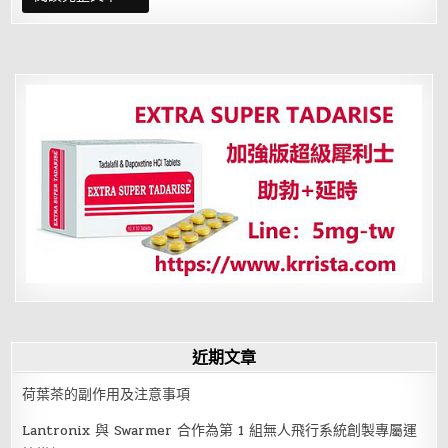
性
尖
銳
濕
疣
如
何
護
理
才
是
王
道
近期文章
荷葉茶的副作用及注意事項
Lantronix 與 Swarmer 合作為第 1 組無人飛行系統創製專屬運