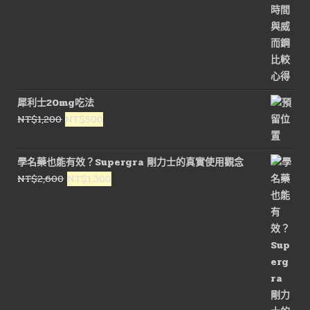
犀利士20mg吃法
原
目
NT$
1,200
NT$
500
始
前
價
價
學名藥也能有效？Supergra 剛力士的真實使用觀念
格：
格：
原
目
NT$
2,600
NT$
1,300
NT$1,200。
NT$500。
始
前
價
價
格：
格：
NT$2,600。
NT$1,300。