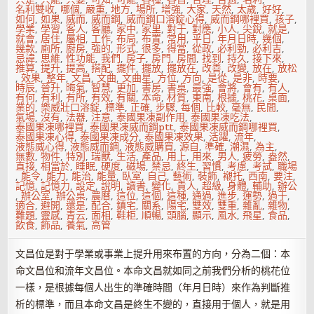
名利雙收
,
哪個
,
嚴重
,
地方
,
場所
,
增強
,
大家
,
天然
,
太歲
,
好好
,
如何
,
如果
,
威而
,
威而鋼
,
威而鋼口溶錠心得
,
威而鋼哪裡買
,
孩子
,
學業
,
學習
,
客人
,
客廳
,
家中
,
家里
,
對于
,
對應
,
小人
,
尖銳
,
就是
,
就會
,
居住
,
屬相
,
工作
,
布局
,
布置
,
常用
,
平日
,
年月日時
,
幾個
,
幾款
,
廁所
,
廚房
,
強的
,
形式
,
很多
,
得當
,
從政
,
必利勁
,
必利吉
,
忌諱
,
思維
,
性功能
,
我們
,
房子
,
房門
,
房間
,
找到
,
持久
,
接下來
,
推算
,
提升
,
提高
,
搭配
,
擺件
,
擺放
,
擺放在
,
改善
,
改變
,
放在
,
放松
,
效果
,
整年
,
文昌
,
文曲
,
文曲星
,
方位
,
方向
,
是從
,
是非
,
時要
,
時辰
,
晉升
,
晦氣
,
智慧
,
更加
,
書房
,
書桌
,
最強
,
會將
,
會有
,
有人
,
有何
,
有利
,
有所
,
有效
,
有關
,
本命
,
材質
,
東南
,
根據
,
桃花
,
桌面
,
業的
,
樂威壯口溶錠
,
標準
,
正確
,
步驟
,
每個
,
比較
,
毫無
,
民間
,
氣場
,
沒有
,
法器
,
注意
,
泰國果凍副作用
,
泰國果凍吃法
,
泰國果凍哪裡買
,
泰國果凍威而鋼ptt
,
泰國果凍威而鋼哪裡買
,
泰國果凍心得
,
泰國果凍成分
,
泰國果凍效果
,
活躍
,
流年
,
液態威心得
,
液態威而鋼
,
液態威購買
,
源自
,
準確
,
潮濕
,
為主
,
無數
,
物件
,
特別
,
瑞獸
,
生活
,
產品
,
用上
,
用來
,
男人
,
疲勞
,
盎然
,
直接
,
相當於
,
睡眠
,
硬度
,
磁場
,
禁忌
,
終生
,
習慣
,
考慮
,
考試
,
職場
,
能令
,
能力
,
能治
,
能量
,
臥室
,
自己
,
藝術
,
裝飾
,
襯托
,
西南
,
要注
,
記憶
,
記憶力
,
設定
,
說明
,
讀書
,
變化
,
貴人
,
超級
,
身體
,
輔助
,
辦公
,
辦公室
,
辦公桌
,
農曆
,
這位
,
這個
,
這種
,
通過
,
進步
,
運勢
,
過于
,
適合
,
避開
,
還是
,
配合
,
鎮宅
,
關系
,
陽宅
,
雙效
,
雙重
,
雜亂
,
雜物
,
難題
,
靈感
,
青云
,
面相
,
鞋柜
,
順暢
,
頭腦
,
顯示
,
風水
,
飛星
,
食品
,
飲食
,
飾品
,
養氣
,
高管
文昌位是對于學業或事業上提升用來布置的方向，分為二個：本
命文昌位和流年文昌位。本命文昌就如同之前我們分析的桃花位
一樣，是根據每個人出生的準確時間（年月日時）來作為判斷推
析的標準，而且本命文昌是終生不變的，直接用于個人，就是用