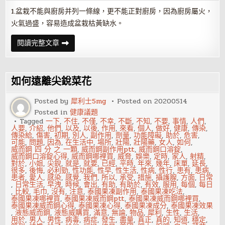
1.盆栽不能與廚房并列一條線，更不能正對廚房，因為廚房屬火，
火氣過盛，容易造成盆栽枯黃缺水。
在
閱讀完整文章
家
居
中
養
植
如何遠離尖銳菜花
盆
栽
的
Posted by
犀利士5mg
Posted on
20200514
風
Posted in
健康議題
水
講
Tagged
一下
,
不住
,
不僅
,
不幸
,
不斷
,
不知
,
不要
,
事情
,
人們
,
究
人要
,
介紹
,
他們
,
以及
,
以後
,
作用
,
來看
,
個人
,
做好
,
健康
,
傳染
,
傳染給
,
傷害
,
初期
,
別人
,
副作用
,
劑量
,
功能障礙
,
助於
,
危害
,
可能
,
問題
,
因為
,
在生活中
,
場所
,
壯陽
,
壯陽藥
,
女人
,
如何
,
威而鋼 四 分 之 一顆
,
威而鋼副作用ptt
,
威而鋼口溶錠
,
威而鋼口溶錠心得
,
威而鋼哪裡買
,
威脅
,
娛樂
,
定時
,
家人
,
射精
,
對於
,
小姐
,
尖銳
,
就是
,
就要
,
已經
,
平時
,
年來
,
幾年
,
床單
,
延長
,
很多
,
後悔
,
必利勁
,
性功能
,
性早
,
性生活
,
性病
,
性行
,
患有
,
患病
,
患者
,
愛人
,
感染
,
感覺
,
我們
,
所以
,
承受
,
措施
,
攝護腺
,
方面
,
日常
,
日常生活
,
早洩
,
時候
,
會出
,
有助
,
有助於
,
有效
,
服用
,
每個
,
每日
,
比較
,
毛巾
,
沒有
,
注意
,
泰國果凍副作用
,
泰國果凍吃法
,
泰國果凍哪裡買
,
泰國果凍威而鋼ptt
,
泰國果凍威而鋼哪裡買
,
泰國果凍威而鋼心得
,
泰國果凍心得
,
泰國果凍成分
,
泰國果凍效果
,
液態威而鋼
,
液態威購買
,
滿意
,
無論
,
物品
,
犀利
,
生性
,
生活
,
用於
,
男人
,
男性
,
病毒
,
病症
,
發生
,
盡量
,
真正
,
真的
,
知道
,
穩定
,