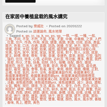
防
家
居
風
水
在家居中養植盆栽的風水講究
對
主
人
Posted by
樂威壯
Posted on
20201222
的
Posted in
談運論命
,
風水地理
健
康
Tagged
e
,
go
,
ic
,
ig
,
k
,
oo
,
ps
,
up
,
一條
,
一樣
,
一種
,
一般
,
影
三角
,
不同
,
不宜
,
不然
,
不當
,
不能
,
不要
,
中養
,
中養植
,
之爭
,
人們
響
,
位置
,
住戶
,
作為
,
作用
,
來說
,
健康
,
兩類
,
刺激
,
功效
,
助長
,
勇猛
,
南方
,
危害
,
口舌
,
合適
,
喜歡
,
因為
,
困擾
,
在家
,
地方
,
場所
,
增旺
,
壞運
,
夜來
,
大招
,
失眠
,
如果
,
威而
,
威而鋼
,
威而鋼口溶錠心得
,
完美
,
室內
,
家中
,
家居
,
家庭
,
家里
,
容易
,
對于
,
對人
,
尖銳
,
就是
,
屋主
,
師傅
,
帶來
,
帶有
,
平衡
,
幸運
,
幸運色
,
度來
,
廚房
,
引發
,
強烈
,
強的
,
往往
,
很多
,
心情
,
必利勁
,
必利吉
,
性功能
,
應多
,
應當
,
我們
,
房屋
,
所以
,
才能
,
扶桑
,
招財
,
持久
,
接觸
,
搭配
,
擺在
,
擺放
,
擺放在
,
放在
,
放大
,
放置
,
效果
,
是非
,
晚會
,
更加
,
最佳
,
最合適
,
最好
,
最常
,
最強
,
會導
,
有毒
,
東北
,
東南
,
植物
,
樂趣
,
樓層
,
正對
,
正確
,
毛發
,
氣的
,
水中
,
沒有
,
泰國果凍副作用
,
泰國果凍吃法
,
泰國果凍哪裡買
,
泰國果凍威而鋼ptt
,
泰國果凍威而鋼哪裡買
,
泰國果凍威而鋼心得
,
泰國果凍心得
,
泰國果凍成分
,
泰國果凍效果
,
活動
,
液態威而鋼
,
液態威而鋼ptt
,
液態威購買
,
減少
,
源自
,
濃郁
,
火氣
,
獨有
,
現在
,
環境
,
生活
,
產品
,
男人
,
發生
,
白色
,
百合
,
的話
,
相當於
,
硬度
,
神經
,
空氣
,
紅色
,
缺水
,
能帶
,
能治
,
臥室
,
興奮
,
色彩
,
色調
,
西南
,
調和
,
調節
,
講究
,
超級
,
身體
,
這兩
,
這樣
,
這種
,
這里
,
造成
,
進行
,
運勢
,
運氣
,
運程
,
過于
,
適宜
,
選擇
,
還不
,
還能
,
那些
,
那種
,
釋放
,
陰氣
,
陽氣
,
雙效
,
雙重
,
霉運
,
顏色
,
風水
,
風水學
,
養植
,
香味
,
馬上
,
體質
,
黃色