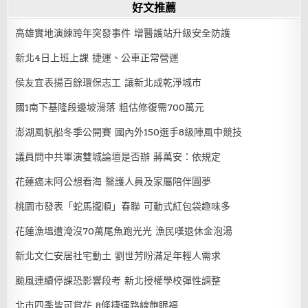
好文推薦
高雄實地演練跨年突發事件 增醫護站升級安全防護
新北4日上班上課 捷運、公車正常營運
侯友宜表揚百餘環保志工 讓新北成乾淨城市
國1南下基隆段邊坡滑落 粗估修復需700萬元
澎湖風帆船冬季公開賽 國內外150選手8級陣風中競技
議員問中共軍演雙城論壇是否辦 蔣萬安：依規定
花蓮癌末阿公想看海 醫護人員及家屬陪伴圓夢
桃園市發表「蛇馬攏順」春聯 可動式紅包袋趣味多
花蓮漁塭遭淹沒70萬尾魚跑光光 漁民嘆退休金泡湯
新北文仁安居社宅動土 劉世芳盼滿足年輕人需求
颱風連續停課恐影響段考 新北授權學校彈性調整
北市四季皆可賞花 8條捷運路線飽眼福