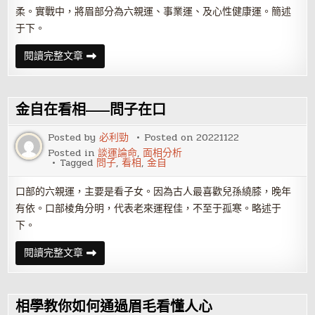
柔。實戰中，將眉部分為六親運、事業運、及心性健康運。簡述
于下。
金
閱讀完整文章
自
在
看
相
——
金自在看相——問子在口
問
智
在
Posted by
必利勁
Posted on
20221122
眉
Posted in
談運論命
,
面相分析
Tagged
問子
,
看相
,
金自
口部的六親運，主要是看子女。因為古人最喜歡兒孫繞膝，晚年
有依。口部棱角分明，代表老來運程佳，不至于孤寒。略述于
下。
金
閱讀完整文章
自
在
看
相
——
相學教你如何通過眉毛看懂人心
問