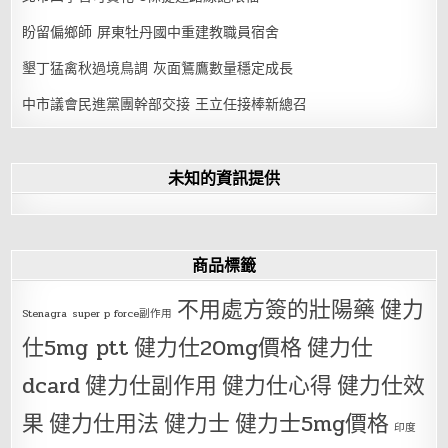
盼留偏鄉師 屏東牡丹國中重建教職員宿舍
墾丁猛禽秋過境鳥調 灰面鵟鷹數量穩定成長
中市議會民進黨團幹部交接 王立任接棒新總召
未知的資訊提供
商品標籤
不用處方簽的壯陽藥
健力
Stenagra
super p force副作用
仕5mg ptt
健力仕20mg價格
健力仕
dcard
健力仕副作用
健力仕心得
健力仕效
果
健力仕用法
健力士
健力士5mg價格
印度