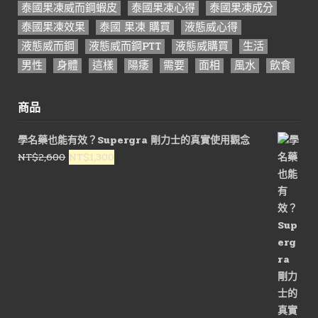
泰國果凍威而鋼蝦皮
泰國果凍心得
泰國果凍成分
泰國果凍效果
泰國 果凍 購買
液態威心得
液態威而鋼
液態威而鋼PTT
液態威購買
生活
男性
身體
這樣
陽痿
需要
面相
風水
飲食
商品
學名藥也能有效？Supergra 剛力士的真實使用觀念
原
目
NT$
2,600
NT$
1,300
始
前
價
價
格：
格：
NT$2,600。
NT$1,300。