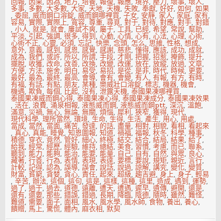
回報
,
因果
,
因為
,
地方
,
培養
,
報復
,
報應
,
境界
,
壓力
,
壞事
,
壞人
,
多事
,
多數
,
大多數
,
大家
,
天地
,
天機
,
失敗
,
奉獻
,
好好
,
如何
,
如果
,
委屈
,
威而鋼口溶錠
,
威而鋼哪裡買
,
子女
,
安靜
,
家人
,
家庭
,
家有
,
容易
,
實際
,
實際上
,
寬容
,
尊重
,
尋覓
,
對于
,
對待
,
對應
,
對手
,
對錯
,
小人
,
就是
,
就會
,
屢試不爽
,
屬于
,
工具
,
已經
,
希望
,
常說
,
幫助
,
平淡
,
引起
,
強調
,
很多
,
得到
,
心動
,
心情
,
心有
,
心法
,
心理
,
心術
,
心術不正
,
心靈
,
必須
,
忘記
,
快樂
,
念頭
,
怎么
,
思維
,
性格
,
想成
,
意外
,
意義
,
感到
,
感恩
,
感覺
,
感謝
,
慈悲
,
懂得
,
應該
,
成功
,
成就
,
成為
,
我們
,
或許
,
所以
,
所謂
,
手段
,
才剛
,
把握
,
招惹
,
掩飾
,
提升
,
擺脫
,
收獲
,
改命
,
改善
,
改換
,
改變
,
改運
,
放在
,
放縱
,
放過
,
文章
,
方便
,
方法
,
施舍
,
明白
,
易受
,
易招
,
是從
,
是非
,
時代
,
時候
,
更要
,
最好
,
最為
,
最終
,
最高
,
會導
,
會有
,
會變
,
有人
,
有報
,
有方
,
有時
,
有福
,
有話
,
有點
,
朋友
,
某種
,
樂威壯口溶錠
,
標志
,
機器
,
機會
,
機遇
,
欺負
,
每個
,
比起
,
沒有
,
泄露天機
,
泰國果凍哪裡買
,
泰國果凍威而鋼心得
,
泰國果凍心得
,
泰國果凍成分
,
泰國果凍效果
,
活在
,
浪費
,
涌泉相報
,
液態威而鋼
,
液態威而鋼ptt
,
深沉
,
溫飽
,
滿意
,
災禍
,
無心
,
無論
,
無關
,
煩惱
,
犀利
,
狹窄
,
獲得
,
現代
,
現代科學
,
理所當然
,
環境
,
生命
,
生得
,
生活
,
產生
,
用心
,
用處
,
當成
,
當然
,
當面
,
痛苦
,
發達
,
的話
,
盡量
,
相對
,
相貌
,
看相
,
看起來
,
真心
,
真能
,
睡覺
,
知恩圖報
,
知道
,
禍福
,
福報
,
秋冬
,
科學
,
種事
,
積德
,
穿衣
,
竟然
,
管好
,
細心
,
終極
,
結交
,
結合
,
結局
,
結果
,
給了
,
給我
,
經常
,
經歷
,
經驗
,
維持
,
總結
,
美食
,
習慣
,
考慮
,
而已
,
聯系
,
聽到
,
能力
,
能夠
,
能治
,
能要
,
能量
,
自己
,
自有
,
自然
,
與眾
,
良心
,
藏著
,
行善
,
行為
,
表情
,
表現
,
表達
,
要標
,
要說
,
規矩
,
親近
,
言行
,
計較
,
記得
,
認為
,
誤導
,
誤會
,
說話
,
說過
,
諒解
,
講究
,
變化
,
變質
,
財富
,
貧窮
,
貪婪
,
貪心
,
責任
,
起來
,
超級
,
趨吉避
,
身上
,
身子
,
輕易
,
辛苦
,
辦法
,
這個
,
這句
,
這是
,
這樣
,
這種
,
這里
,
造成
,
遇到
,
運勢
,
過了
,
過于
,
過去
,
道德
,
遠離
,
遭天
,
遭遇
,
遲早
,
遺傳
,
避開
,
還是
,
還有
,
還要
,
那些
,
錯誤
,
錯過
,
長期
,
降臨
,
陰德
,
隨時
,
雖然
,
難怪
,
難道
,
需要
,
面子
,
面相
,
風水
,
風水學
,
風水師
,
食物
,
養出
,
養心
,
饋贈
,
馬上
,
驚慌
,
體內
,
麻衣相
,
默契