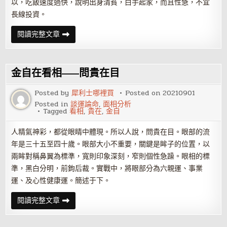
以，吃飯速度過快，說明出身清貧，白手起家，而且性急，不宜
長線投資。
金
閱讀完整文章
自
在
看
相
——
金自在看相——問貴在目
男
人
吃
Posted by
犀利士哪裡買
Posted on
20210901
相
Posted in
談運論命
,
面相分析
看
Tagged
看相
,
貴在
,
金自
其
性
情
人精氣神彩，都從眼睛中體現。所以人說，問貴在目。眼部的流
年是三十五至四十歲。眼部大小不重要，關鍵是眸子的位置，以
兩眸對稱鼻翼為標準，寬則印象深刻，窄則個性急躁。眼相的標
準，黑白分明，前鉤后裁。實戰中，將眼部分為六親運、事業
運、及心性健康運。簡述于下。
金
閱讀完整文章
自
在
看