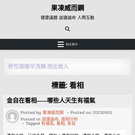
Skip
果凍威而鋼
to
content
健康議題 談運論命 人際互動
MENU
男性陽痿早洩藥:按此進入
標籤:
看相
金自在看相——哪些人天生有福氣
Posted by
果凍威而鋼
Posted on
20230915
Posted in
談運論命
,
面相分析
Tagged
有福氣
,
看相
,
金自