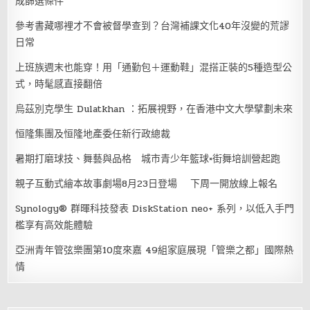
成篩選條件
參考書藏哪裡才不會被督學查到？台灣補課文化40年沒變的荒謬
日常
上班族週末也能穿！用「通勤包＋運動鞋」混搭正裝的5種造型公
式，時髦感直接翻倍
烏茲別克學生 Dulatkhan ：拓展視野，在香港中文大學擘劃未來
恒隆集團及恒隆地產委任新行政總裁
暑期打磨球技、舞藝與品格 城市青少年籃球×街舞培訓營起跑
親子互動式繪本故事劇場8月23日登場 下周一開放線上報名
Synology® 群暉科技發表 DiskStation neo+ 系列，以低入手門
檻享有高效能體驗
亞洲青年管弦樂團第10度來嘉 49組家庭展現「管樂之都」國際熱
情