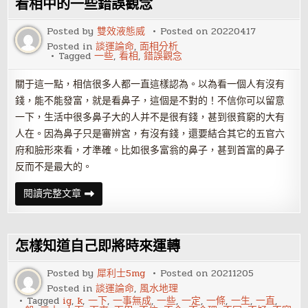
看相中的一些錯誤觀念
人
掌
紋
Posted by
雙效液態威
Posted on
20220417
太
Posted in
談運論命
,
面相分析
亂
Tagged
一些
,
看相
,
錯誤觀念
感
情
復
關于這一點，相信很多人都一直這樣認為。以為看一個人有沒有
雜
錢，能不能發富，就是看鼻子，這個是不對的！不信你可以留意
一下，生活中很多鼻子大的人并不是很有錢，甚到很貧窮的大有
人在。因為鼻子只是審辨宮，有沒有錢，還要結合其它的五官六
府和臉形來看，才準確。比如很多富翁的鼻子，甚到首富的鼻子
反而不是最大的。
看
閱讀完整文章
相
中
的
一
些
怎樣知道自己即將時來運轉
錯
誤
觀
Posted by
犀利士5mg
Posted on
20211205
念
Posted in
談運論命
,
風水地理
Tagged
ig
,
k
,
一下
,
一事無成
,
一些
,
一定
,
一條
,
一生
,
一直
,