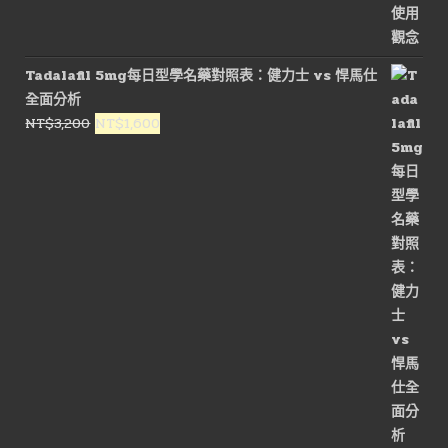
Tadalafil 5mg每日型學名藥對照表：健力士 vs 悍馬仕
全面分析
原
目
NT$
3,200
NT$
1,600
始
前
價
價
格：
格：
NT$3,200。
NT$1,600。