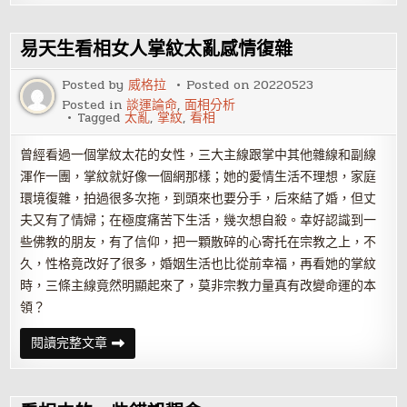
教
你
如
何
易天生看相女人掌紋太亂感情復雜
通
過
眉
Posted by
威格拉
Posted on
20220523
毛
Posted in
談運論命
,
面相分析
看
Tagged
太亂
,
掌紋
,
看相
懂
人
心
曾經看過一個掌紋太花的女性，三大主線跟掌中其他雜線和副線
渾作一團，掌紋就好像一個網那樣；她的愛情生活不理想，家庭
環境復雜，拍過很多次拖，到頭來也要分手，后來結了婚，但丈
夫又有了情婦；在極度痛苦下生活，幾次想自殺。幸好認識到一
些佛教的朋友，有了信仰，把一顆散碎的心寄托在宗教之上，不
久，性格竟改好了很多，婚姻生活也比從前幸福，再看她的掌紋
時，三條主線竟然明顯起來了，莫非宗教力量真有改變命運的本
領？
易
閱讀完整文章
天
生
看
相
女