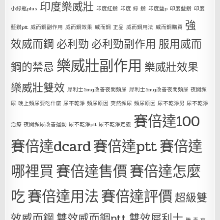
印度樂威壯
小綠瓶plus
印度紅鑽
印度 綠 鑽
印度藍p
印度藍鑽
印度
強
藍鑽ptt
威而鋼副作用
威而鋼效果
威而鋼 正品
威而鋼用法
威而鋼購買
效威而鋼
必利勁
必利勁副作用
服用威而
樂威壯副作用
鋼的禁忌
樂威壯效果
樂威壯雙效
犀利士5mg改善夜間頻尿
犀利士5mg改善夜間頻尿 夜間頻
尿 晚上頻尿要吃什麼 尿不乾淨 頻尿原因 突然頻尿 頻尿原因 尿不乾淨男 尿不乾淨
賽倍達100
治療 夜間頻尿改善運動 尿不乾淨ptt 尿不乾淨定義
賽倍達dcard
賽倍達ptt
賽倍達
哪裡買
賽倍達售價
賽倍達怎麼
吃
賽倍達用法
賽倍達評價
超級雙
效威而鋼
雙效威而鋼ptt
雙效犀利士