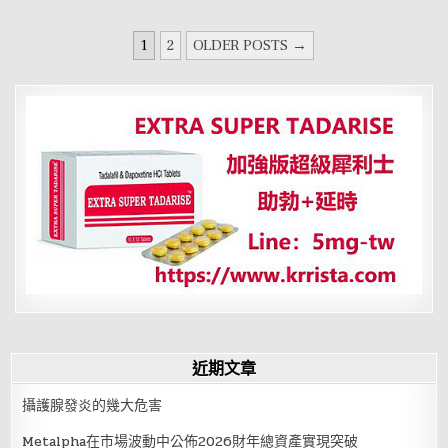
相
——
問
文
貴
1
2
OLDER POSTS →
在
章
目
分
頁
近期文章
攝護腺發炎的幾大危害
Metalpha在市場波動中公佈2026財年總資產實現突破