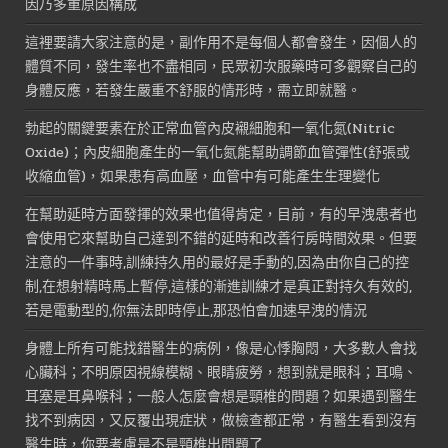
因乃多重原因構成
這裡要請大家注意的是，副作用不是每個人都會發生，因個人的
體質不同，發生率也不盡相同，民眾初次服藥時可多觀察自己的
身體反應，若發生嚴重不舒服的情形時，需立即就醫。
勃起的關鍵要素在於正常血管內皮襯細胞和一氧化氮(Nitric
Oxide)；內皮細胞產生的一氧化氮能幫助調節血管彈性(舒張或
收縮血管)，如果患有高血壓，血管中有可能產生生理變化
在幫助延時方面發揮的效果也值得肯定，目前，有的早洩患者也
會使用它來幫助自己達到不錯的延時和改善行房時間效果。但要
注意的一件事時,訓練持久用的最好是手動的,因為由你自己的控
制,在想射精時馬上暫停,這樣的漸進訓練才是真正對持久有效的,
若是電動型的,你無法即時停止,那恐怕會加速早洩的情況
身體上所有可能找錯醫生的病例，像是心悸胸悶，大多數人會找
心臟科；不明原因視線模糊、眼睛疲勞，想到就是眼科；耳鳴、
耳塞是耳鼻喉科；一般人怎麼會想是頸椎的問題？如果遇到醫生
找不到病因，又反覆出現症狀，做檢查都正常，有醫生看到沒有
醫生時，你要考慮是不是頸椎出問題了