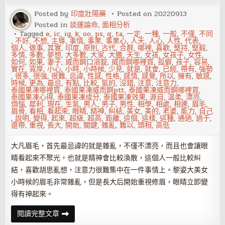
子
在
Posted by
印度壯陽藥
Posted on
20220913
口
Posted in
談運論命
,
面相分析
Tagged
e
,
ic
,
ig
,
k
,
oo
,
ps
,
q
,
ta
,
一定
,
一種
,
一般
,
不僅
,
不同
,
不好
,
不想
,
主導
,
事情
,
事業
,
事業心
,
人天
,
人心
,
人性
,
代表
,
個人
,
做事
,
其實
,
印度
,
原則
,
古代
,
合群
,
哪裡
,
喜歡
,
堅持
,
堅毅
,
多情
,
多數
,
夢想
,
大多數
,
大家
,
大膽
,
天生
,
女孩
,
女孩子
,
女性
,
如何
,
如果
,
妻子
,
威而鋼口溶錠
,
威而鋼哪裡買
,
孤僻
,
孩子
,
容易
,
實在
,
寬厚
,
小心
,
小時
,
小時候
,
少見
,
就是
,
就會
,
已經
,
帶有
,
強勢
,
很多
,
很強
,
很難
,
忌諱
,
性感
,
性格
,
感情
,
感覺
,
所以
,
擁有
,
敏感
,
時候
,
更為
,
最忌
,
有點
,
比較
,
氣的
,
沒錯
,
注意
,
注意力
,
泰國果凍哪裡買
,
泰國果凍威而鋼ptt
,
泰國果凍威而鋼哪裡買
,
泰國果凍心得
,
泰國果凍成分
,
泰國果凍效果
,
源自
,
溫柔
,
漂亮
,
煩惱
,
犀利
,
現在
,
生氣
,
男人
,
男子
,
男性
,
相學
,
相處
,
相連
,
眉毛
,
眉骨
,
看相
,
看起來
,
眼睛
,
精神
,
糾結
,
美女
,
美的
,
老婆
,
能力
,
自己
,
說明
,
變得
,
起來
,
超級
,
超高
,
距離
,
這個
,
這樣
,
這種
,
通過
,
過于
,
還帶
,
重視
,
長大
,
開始
,
關鍵
,
雜亂
,
難以
,
頭相
,
高低
大凡眉毛，首先最忌諱的就是雜亂，不僅不漂亮，而且也會讓眼
睛看起來不聚光，也就是精神會比較渙散，這個人一般比較糾
結，喜歡胡思亂想，注意力很難集中在一件事情上。黎姿大美女
小時候的眉毛非常雜亂，但是長大后開始重視修眉，眼睛立即變
得有神起來。
相
閱讀完整文章
學