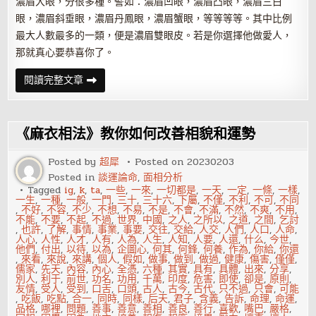
濃眉大眼，分很多種。譬如：濃眉凹眼，濃眉凸眼，濃眉三白
眼，濃眉斜垂眼，濃眉丹鳳眼，濃眉蟹眼，等等等等。其中比例
最大人數最多的一類，便是濃眉雙眼皮。若是你選擇他做愛人，
那就真心要恭喜你了。
金
閱讀完整文章
自
在
看
相
——
《麻衣相法》教你如何改善相貌和運勢
哪
些
人
Posted by
超犀
Posted on
20230203
天
Posted in
談運論命
,
面相分析
生
有
Tagged
ig
,
k
,
ta
,
一些
,
一來
,
一切都是
,
一天
,
一定
,
一條
,
一樣
,
福
一生
,
一種
,
一般
,
一門
,
三十
,
三十六
,
下屬
,
不僅
,
不利
,
不可
,
不同
氣
,
不好
,
不容
,
不少
,
不想
,
不易
,
不是
,
不會
,
不滿
,
不然
,
不爽
,
不用
,
不能
,
不要
,
不起
,
不過
,
世界
,
中國
,
之人
,
之所以
,
之道
,
之間
,
乞討
,
也許
,
了解
,
事情
,
事業
,
事要
,
交往
,
交給
,
人交
,
人們
,
人口
,
人命
,
人心
,
人性
,
人才
,
人有
,
人為
,
人生
,
人知
,
人要
,
人還
,
什么
,
今世
,
他們
,
付出
,
以待
,
以為
,
企圖心
,
何其
,
何鋒
,
何養
,
作為
,
你給
,
你還
,
來看
,
來說
,
來講
,
個人
,
假如
,
做事
,
做到
,
做過
,
健康
,
傷害
,
僅僅
,
儒家
,
先天
,
內容
,
內心
,
全憑
,
六種
,
其實
,
具有
,
具體
,
出來
,
分享
,
別人
,
利于
,
前世
,
功名
,
功用
,
千萬
,
印度
,
危害
,
即使
,
卻是
,
原則
,
友情
,
受人
,
受到
,
口舌
,
口頭
,
古人
,
古今
,
古代
,
只不過
,
只會
,
可能
,
吃飯
,
吃點
,
合一
,
同時
,
同樣
,
后天
,
君子
,
含義
,
告訴
,
命理
,
命運
,
品格
,
哪裡
,
問題
,
善事
,
善意
,
善相
,
善良
,
善行
,
喜歡
,
嘴巴
,
嚴格
,