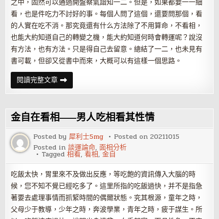
之中，固然可以通過開盤察氣諳知一二。但是，如果都要一一細
看，也是件吃力不討好的事。每個人問了這個，還要問那個，看
的人實在吃不消。那究竟還有什么方法除了不用算命，不看相，
也能大約知道自己的轉變之機，能大約知道何時會轉運呢？說沒
有方法，也有方法。只是得自己去留意。總結了一二，也未見有
書可載，但卻又從書中而來，大概可以有這樣一個思路。
怎
閱讀完整文章
樣
知
道
自
己
金自在看相——男人吃相看其性情
即
將
時
Posted by
犀利士5mg
Posted on
20211015
來
Posted in
談運論命
,
面相分析
運
Tagged
相看
,
看相
,
金自
轉
吃飯太快，胃里來不及做出反應，等吃飽的資訊傳入大腦的時
候，您不知不覺已經吃多了。這里所指的吃飯過快，并不是指急
著要去處理事情而抓緊時間的偶爾狀態。究其根源，童年之時，
父母少于教導，少年之時，奔波學業，青年之時，疲于謀生。所