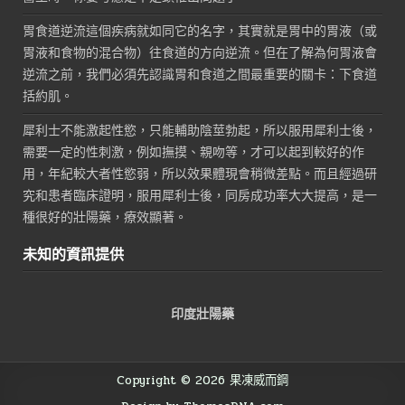
胃食道逆流這個疾病就如同它的名字，其實就是胃中的胃液（或
胃液和食物的混合物）往食道的方向逆流。但在了解為何胃液會
逆流之前，我們必須先認識胃和食道之間最重要的關卡：下食道
括約肌。
犀利士不能激起性慾，只能輔助陰莖勃起，所以服用犀利士後，
需要一定的性刺激，例如撫摸、親吻等，才可以起到較好的作
用，年紀較大者性慾弱，所以效果體現會稍微差點。而且經過研
究和患者臨床證明，服用犀利士後，同房成功率大大提高，是一
種很好的壯陽藥，療效顯著。
未知的資訊提供
印度壯陽藥
Copyright © 2026 果凍威而鋼