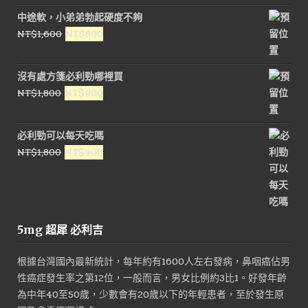
中途軟，小弟弟勃起硬度不夠
原
目
NT$
1,600
NT$
800
始
前
價
價
沒有處方箋必利勁哪裡買
格：
格：
原
目
NT$
1,800
NT$
900
NT$1,600。
NT$800。
始
前
價
價
必利勁可以每天吃嗎
格：
格：
原
目
NT$
1,800
NT$
900
NT$1,800。
NT$900。
始
前
價
價
格：
格：
NT$1,800。
NT$900。
5mg 超犀 必利吉
根據台灣國內最新統計，每年約有1600人左右發病，鼻咽癌佔男
性癌症發生率之第12位，一般而言，男女比例約3比1。好發年齡
為中年40至50歲，少數會有20歲以下的年輕患者，至於發生原