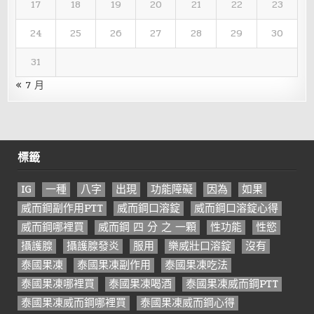
17
18
19
20
21
22
23
24
25
26
27
28
29
30
31
« 7 月
標籤
IG
一種
八字
出現
功能障礙
因為
如果
威而鋼副作用PTT
威而鋼口溶錠
威而鋼口溶錠心得
威而鋼哪裡買
威而鋼 四 分 之 一顆
性功能
性慾
攝護腺
攝護腺發炎
服用
樂威壯口溶錠
沒有
泰國果凍
泰國果凍副作用
泰國果凍吃法
泰國果凍哪裡買
泰國果凍喝酒
泰國果凍威而鋼PTT
泰國果凍威而鋼哪裡買
泰國果凍威而鋼心得