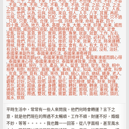
一般
,
三十
,
上面
,
下來
,
下巴
,
不信
,
不合
,
不合理
,
不同
,
不好
,
不容
,
不是
,
不準
,
不用
,
不當
,
不看
,
不要
,
不過
,
不順
,
之前
,
之時
,
之法
,
之間
,
事情
,
事業
,
二十八歲
,
五十
,
五十歲
,
交接
,
人中
,
人生
,
人長
,
什么
,
他們
,
以為
,
位與
,
何時
,
來自
,
個人
,
入手
,
八字
,
其實
,
再起
,
出現
,
功效
,
勇猛
,
勞碌
,
匹配
,
十歲
,
即使
,
即將
,
厲害
,
及變
,
只不過
,
只是
,
只要
,
可能
,
合理
,
同一個
,
同樣
,
命理
,
命相
,
喜歡
,
四十
,
四十歲
,
因為
,
地方
,
基本
,
基礎
,
大事
,
大膽
,
大運
,
好運
,
如果
,
威而
,
威而鋼
,
威而鋼口溶錠
,
威而鋼哪裡買
,
婚姻
,
字面
,
完美
,
定會
,
定能
,
容易
,
富貴
,
實在
,
實用
,
將要
,
專業
,
就是
,
就要
,
工作
,
左右
,
平時
,
年時
,
強的
,
往往
,
很多
,
很差
,
很順
,
必利勁
,
必利吉
,
性功能
,
懂得
,
我們
,
所以
,
招式
,
持久
,
挫折
,
接下來
,
效果
,
方法
,
時來運轉
,
時候
,
時會
,
時有
,
時期
,
最強
,
會出
,
會有
,
有人
,
有大
,
有方
,
有時
,
有治好
,
有用
,
樂威壯口溶錠
,
機會
,
每個
,
比較
,
氣餒
,
沒有
,
治好
,
泰國果凍副作用
,
泰國果凍吃法
,
泰國果凍哪裡買
,
泰國果凍威而鋼ptt
,
泰國果凍威而鋼哪裡買
,
泰國果凍威而鋼心得
,
泰國果凍心得
,
泰國果凍成分
,
泰國果凍效果
,
流傳
,
流年
,
液態威購買
,
現在
,
生活
,
產品
,
男人
,
留意
,
當時
,
發生
,
發達
,
相中
,
相學
,
相對
,
相當於
,
眉眼
,
看來
,
看相
,
真正
,
知識
,
知道
,
硬度
,
科學
,
究竟
,
突然
,
竟有
,
竟還
,
等待
,
算命
,
細心
,
結合
,
總結
,
纏身
,
老人
,
老婆
,
而來
,
能治
,
自己
,
自有
,
至上
,
萬事
,
萬物
,
要問
,
要緊
,
規律
,
觀察
,
討好
,
記得
,
說明
,
讀書
,
變化
,
變化規律
,
變革
,
財來
,
財運
,
貴在
,
起來
,
超級
,
身邊
,
身體
,
輔助
,
轉好
,
轉變
,
轉運
,
這個
,
這樣
,
通過
,
遇到
,
運勢
,
運氣
,
道理
,
還有
,
還要
,
那個
,
部位
,
重視
,
重重
,
開始
,
階段
,
際遇
,
雙效
,
雙重
,
需要
,
震乾
,
青年
,
面相
,
順利
,
頭的
,
風水
,
默默
平時生活中，常常有一些人來問我，他們何時會轉運？言下之
意，就是他們現在的際遇不太暢順。工作不順，財運不好，婚姻
不妙，等等。。。。。我也難一一回答，從八字面相，甚至風水