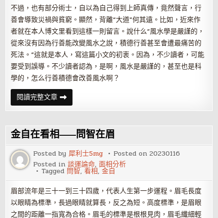
不過，也有部分術士，自以為自己得到上師真傳，竟然聲言，行
善會導致災禍與貧窮。顯然，背離“大道”何其遠。比如，近來作
者就在本人博文里看到這樣一則留言。說什么“風水學是嚴謹的，
從來沒有因為行善能改變風水之說，積德行善甚至會遭最痛苦的
死法。”這就是本人，寫這篇小文的初衷。因為，不少讀者，可能
要受到誤導。不少讀者認為，是啊，風水是嚴謹的，甚至也是科
學的，怎么行善積德會改善風水啊？
《麻
閱讀完整文章
衣
相
法》
教
你
金自在看相——問智在眉
如
何
改
Posted by
犀利士5mg
Posted on
20230116
善
Posted in
談運論命
,
面相分析
相
Tagged
問智
,
看相
,
金自
貌
和
運
眉部流年是三十一到三十四歲，代表人生第一步運程。眉毛長度
勢
以眼睛為標準，長過眼睛就算長，反之為短。高度標準，是眉眼
之間的距離一指寬為合格。眉毛的標準是根根見肉，眉毛纖細輕