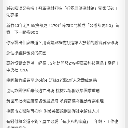
減碳降溫又抗噪！冠軍建材打造「近零展望建材館」獨家低碳工
法亮相
新竹43年老社區拚都更！179戶跨75%門檻成「公辦都更2.0」首
案 下一關衝90%
你家飄出什麼味道？用香氛與植物打造讓人放鬆的感官居家環境
急性攝護腺發炎的病因
高齡博覽會登場 經長：2年助開發279項高齡科技產品 | 產經 |
中央社 CNA
桃園蘆竹議員至少6搶4 泛綠3老將1新人激戰成焦點
協助詐團律師棄保逃亡出境 桃檢起訴偷渡集團求重刑
黃世杰批桃園航空城發展遲滯 承諾當選將推動專案處理
桃園市立醫院再推進 謝美英籲規劃醫護社宅留住人才
有錢付租金還不夠？屋主最愛「有小孩的家庭」 年齡、工作也