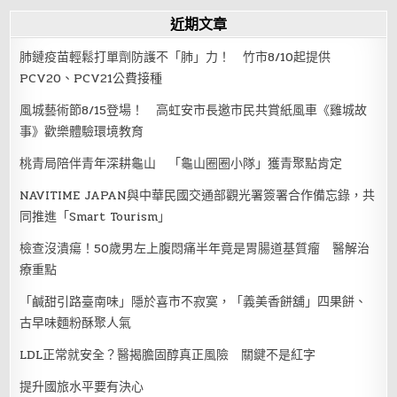
近期文章
肺鏈疫苗輕鬆打單劑防護不「肺」力！ 竹市8/10起提供
PCV20、PCV21公費接種
風城藝術節8/15登場！ 高虹安市長邀市民共賞紙風車《雞城故
事》歡樂體驗環境教育
桃青局陪伴青年深耕龜山 「龜山圈圈小隊」獲青聚點肯定
NAVITIME JAPAN與中華民國交通部觀光署簽署合作備忘錄，共
同推進「Smart Tourism」
檢查沒潰瘍！50歲男左上腹悶痛半年竟是胃腸道基質瘤 醫解治
療重點
「鹹甜引路臺南味」隱於喜市不寂寞，「義美香餅舖」四果餅、
古早味麵粉酥聚人氣
LDL正常就安全？醫揭膽固醇真正風險 關鍵不是紅字
提升國旅水平要有決心