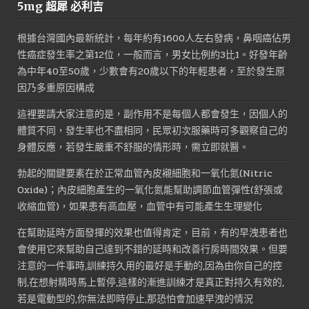
5mg 超犀 必利吉
格：
格：
NT$1,600。
NT$800。
根據台灣國內最新統計，每年約有1600人左右發病，鼻咽癌佔男
性癌症發生率之第12位，一般而言，男女比例約3比1。好發年齡
為中年40至50歲，少數會有20歲以下的年輕患者，至於發生原
因乃多重原因構成
這裡要請大家注意的是，副作用不是每個人都會發生，因個人的
體質不同，發生率也不盡相同，民眾初次服藥時可多觀察自己的
身體反應，若發生嚴重不舒服的情形時，需立即就醫。
勃起的關鍵要素在於正常血管內皮襯細胞和一氧化氮(Nitric
Oxide)；內皮細胞產生的一氧化氮能幫助調節血管彈性(舒張或
收縮血管)，如果患有高血壓，血管中有可能產生生理變化
在幫助延時方面發揮的效果也值得肯定，目前，有的早洩患者也
會使用它來幫助自己達到不錯的延時和改善行房時間效果。但要
注意的一件事時,訓練持久用的最好是手動的,因為由你自己的控
制,在想射精時馬上暫停,這樣的漸進訓練才是真正對持久有效的,
若是電動型的,你無法即時停止,那恐怕會加速早洩的情況