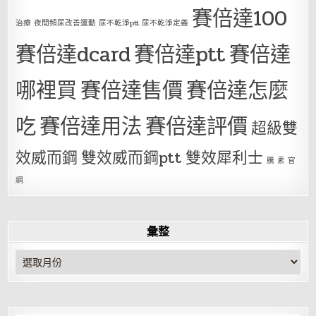
賽倍達100
治療 夜間頻尿改善運動 尿不乾淨ptt 尿不乾淨定義
賽倍達dcard
賽倍達ptt
賽倍達
哪裡買
賽倍達售價
賽倍達怎麼
吃
賽倍達用法
賽倍達評價
超級雙
效威而鋼
雙效威而鋼ptt
雙效犀利士
騰 素 官
網
彙整
彙
整