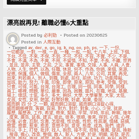
買
年
貨
時
請
漂亮說再見! 離職必懂6大重點
避
開
這
Posted by
必利勁
Posted on
20230625
些
Posted in
人際互動
食
品
Tagged
av
,
der
,
e
,
go
,
ig
,
k
,
ng
,
oo
,
ph
,
ps
,
一下
,
一份
,
一切都是
,
一對
,
一樣
,
一直
,
一種
,
一般
,
一點
,
七八年
,
上班
,
下個
,
下台
,
不佳
,
不來
,
不保
,
不到
,
不可
,
不好
,
不容
,
不實
,
不少
,
不是
,
不會
,
不滿
,
不為
,
不爽
,
不用
,
不留情
,
不知
,
不要
,
不長
,
不離
,
世界
,
並且
,
並非
,
主管
,
之前
,
之災
,
事實
,
事情
,
交接
,
人事
,
人員
,
人會
,
人物
,
人生
,
他們
,
以為
,
任職
,
休息
,
何不
,
作為
,
你過
,
來個
,
來源
,
促進
,
保護
,
個人
,
做個
,
傷害
,
全部
,
兩人
,
八年
,
公司
,
其實
,
再見
,
出來
,
判若兩人
,
別人
,
到職
,
到處
,
前任
,
前途
,
功力
,
功能障礙
,
加班
,
助力
,
努力
,
千萬
,
印象
,
即使
,
原來
,
原因
,
參考
,
受傷
,
受到
,
只會
,
可得
,
可能
,
台灣
,
台灣工
,
合理
,
同一個
,
同事
,
同學
,
同樣
,
員工
,
哪裡
,
問題
,
單位
,
嚴重
,
因為
,
困難
,
圖片
,
在職
,
地區
,
基層
,
場上
,
壞話
,
士氣
,
多久
,
多大
,
夠好
,
大學
,
大學畢業
,
大家
,
太低
,
女孩
,
女性
,
女用
,
她當
,
好聚好散
,
好處
,
如果
,
委屈
,
威而鋼 四 分 之 一顆
,
威而鋼口溶錠
,
威而鋼口溶錠心得
,
威而鋼哪裡買
,
客觀
,
容易
,
對方
,
對於
,
對象
,
小心
,
少見
,
就是
,
履歷
,
履歷表
,
工作
,
希望
,
帶來
,
幫助
,
平常
,
平時
,
年前
,
幹嘛
,
幾年
,
度來
,
廣告
,
延長
,
建言
,
彼此
,
很多
,
很順
,
後來
,
得到
,
心情
,
心裡
,
必懂
,
必會
,
忍耐
,
念書
,
怎麼樣
,
性功能
,
性慾
,
性高潮
,
情緒
,
惡搞
,
想當
,
想要
,
惹來
,
愈差
,
意想不到
,
意見
,
態度
,
成為
,
我們
,
或許
,
所以
,
手上
,
打發
,
批評
,
找人
,
抱怨
,
接不完
,
控制
,
推薦
,
提高
,
換新
,
搜尋
,
擔心
,
改善
,
整個
,
敵人
,
新人
,
方便
,
於是
,
明顯
,
易發
,
是否
,
時請
,
更好
,
更該
,
最常
,
最後
,
最近
,
會有
,
有人
,
有個
,
有利
,
有時
,