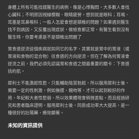
身體上所有可能找錯醫生的病例，像是心悸胸悶，大多數人會找
心臟科；不明原因視線模糊、眼睛疲勞，想到就是眼科；耳鳴、
耳塞是耳鼻喉科；一般人怎麼會想是頸椎的問題？如果遇到醫生
找不到病因，又反覆出現症狀，做檢查都正常，有醫生看到沒有
醫生時，你要考慮是不是頸椎出問題了
胃食道逆流這個疾病就如同它的名字，其實就是胃中的胃液（或
胃液和食物的混合物）往食道的方向逆流。但在了解為何胃液會
逆流之前，我們必須先認識胃和食道之間最重要的關卡：下食道
括約肌。
犀利士不能激起性慾，只能輔助陰莖勃起，所以服用犀利士後，
需要一定的性刺激，例如撫摸、親吻等，才可以起到較好的作
用，年紀較大者性慾弱，所以效果體現會稍微差點。而且經過研
究和患者臨床證明，服用犀利士後，同房成功率大大提高，是一
種很好的壯陽藥，療效顯著。
未知的資訊提供