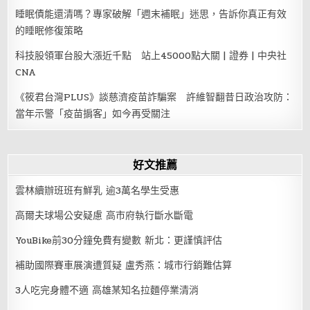
睡眠債能還清嗎？專家破解「週末補眠」迷思，告訴你真正有效
的睡眠修復策略
科技股領軍台股大漲近千點 站上45000點大關 | 證券 | 中央社
CNA
《筱君台灣PLUS》談慈濟疫苗詐騙案 許維智翻昔日政治攻防：
當年示警「疫苗掮客」如今再受關注
好文推薦
雲林續辦班班有鮮乳 逾3萬名學生受惠
高爾夫球場公安疑慮 高市府執行斷水斷電
YouBike前30分鐘免費有變數 新北：更謹慎評估
補助國際賽車展演遭質疑 盧秀燕：城市行銷難估算
3人吃完身體不適 高雄某知名拉麵停業清消