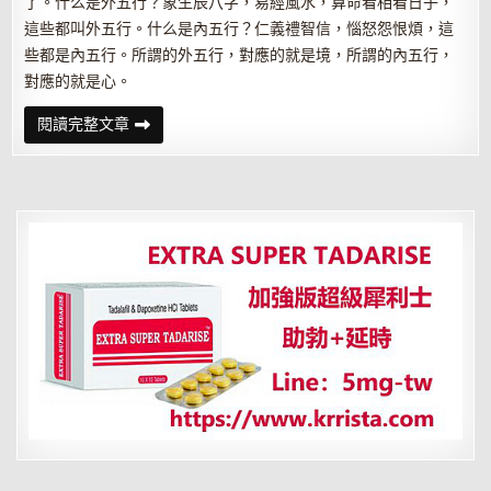
了。什么是外五行？象生辰八字，易經風水，算命看相看日子，
這些都叫外五行。什么是內五行？仁義禮智信，惱怒怨恨煩，這
些都是內五行。所謂的外五行，對應的就是境，所謂的內五行，
對應的就是心。
修
閱讀完整文章
好
內
五
行，
風
水
不
用
調