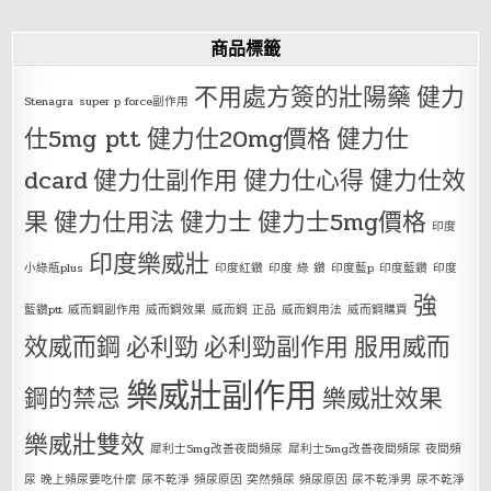
商品標籤
不用處方簽的壯陽藥
健力
Stenagra
super p force副作用
仕5mg ptt
健力仕20mg價格
健力仕
dcard
健力仕副作用
健力仕心得
健力仕效
果
健力仕用法
健力士
健力士5mg價格
印度
印度樂威壯
小綠瓶plus
印度紅鑽
印度 綠 鑽
印度藍p
印度藍鑽
印度
強
藍鑽ptt
威而鋼副作用
威而鋼效果
威而鋼 正品
威而鋼用法
威而鋼購買
效威而鋼
必利勁
必利勁副作用
服用威而
樂威壯副作用
鋼的禁忌
樂威壯效果
樂威壯雙效
犀利士5mg改善夜間頻尿
犀利士5mg改善夜間頻尿 夜間頻
尿 晚上頻尿要吃什麼 尿不乾淨 頻尿原因 突然頻尿 頻尿原因 尿不乾淨男 尿不乾淨