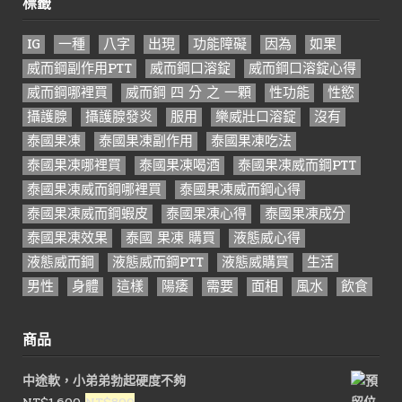
標籤
IG
一種
八字
出現
功能障礙
因為
如果
威而鋼副作用PTT
威而鋼口溶錠
威而鋼口溶錠心得
威而鋼哪裡買
威而鋼 四 分 之 一顆
性功能
性慾
攝護腺
攝護腺發炎
服用
樂威壯口溶錠
沒有
泰國果凍
泰國果凍副作用
泰國果凍吃法
泰國果凍哪裡買
泰國果凍喝酒
泰國果凍威而鋼PTT
泰國果凍威而鋼哪裡買
泰國果凍威而鋼心得
泰國果凍威而鋼蝦皮
泰國果凍心得
泰國果凍成分
泰國果凍效果
泰國 果凍 購買
液態威心得
液態威而鋼
液態威而鋼PTT
液態威購買
生活
男性
身體
這樣
陽痿
需要
面相
風水
飲食
商品
中途軟，小弟弟勃起硬度不夠
原
目