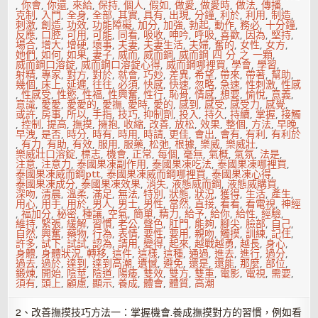
,
你會
,
你還
,
來給
,
保持
,
個人
,
假如
,
做愛
,
做愛時
,
做法
,
傳播
,
克制
,
入門
,
全身
,
全部
,
其實
,
具有
,
出現
,
分鐘
,
利於
,
利用
,
制造
,
刺激
,
創造
,
功效
,
功能障礙
,
加分
,
加強
,
勃起
,
動作
,
務必
,
十分鐘
,
反應
,
口腔
,
可用
,
可能
,
同看
,
吸收
,
呻吟
,
呼吸
,
喜歡
,
因為
,
堅持
,
場合
,
增大
,
增硬
,
壞事
,
夫妻
,
夫妻生活
,
夫婦
,
奮的
,
女性
,
女方
,
她們
,
如何
,
如果
,
妻子
,
威而
,
威而鋼
,
威而鋼 四 分 之 一顆
,
威而鋼口溶錠
,
威而鋼口溶錠心得
,
威而鋼哪裡買
,
學會
,
學習
,
射精
,
專家
,
對方
,
對於
,
就會
,
巧妙
,
差異
,
希望
,
帶來
,
帶著
,
幫助
,
幾個
,
床上
,
延遲
,
往往
,
必須
,
快感
,
快速
,
忽略
,
急速
,
性刺激
,
性感
,
性感受
,
性慾
,
性福
,
性興奮
,
性行
,
恥骨
,
情感
,
想要
,
愉悅
,
意義
,
意識
,
愛愛
,
愛愛的
,
愛撫
,
愛時
,
愛的
,
感到
,
感受
,
感受力
,
感覺
,
或許
,
房事
,
所以
,
手指
,
技巧
,
抑制劑
,
投入
,
持久
,
持續
,
掌握
,
接觸
,
控制
,
提高
,
撫摸
,
擁抱
,
收縮
,
改善
,
放松
,
效果
,
整個
,
方法
,
早晚
,
早洩
,
是否
,
時分
,
時有
,
時用
,
時請
,
更佳
,
會出
,
會有
,
有利
,
有利於
,
有力
,
有助
,
有效
,
服用
,
服藥
,
松弛
,
根據
,
樂威
,
樂威壯
,
樂威壯口溶錠
,
標志
,
機會
,
正常
,
每個
,
毫無
,
氣概
,
氣氛
,
法是
,
注意
,
注意力
,
泰國果凍副作用
,
泰國果凍吃法
,
泰國果凍哪裡買
,
泰國果凍威而鋼ptt
,
泰國果凍威而鋼哪裡買
,
泰國果凍心得
,
泰國果凍成分
,
泰國果凍效果
,
消失
,
液態威而鋼
,
液態威購買
,
深吻
,
清晨
,
溫柔
,
滿足
,
無法
,
特別
,
狀態
,
狀況
,
獲得
,
生活
,
產生
,
用心
,
用手
,
用於
,
男人
,
男士
,
男性
,
當然
,
直接
,
看看
,
看電視
,
神經
,
福加分
,
秘密
,
種讓
,
空氣
,
簡單
,
精力
,
給予
,
給你
,
給性
,
經驗
,
維持
,
緊張
,
緩解
,
習慣
,
老公
,
聲色
,
肛門
,
能夠
,
腳尖
,
臉部
,
自己
,
自然
,
興奮
,
藥物
,
行為
,
表情
,
要性
,
要用
,
親吻
,
觸摸
,
訓練
,
記住
,
許多
,
試下
,
試試
,
認為
,
請用
,
變得
,
起來
,
越戰越勇
,
越長
,
身心
,
身體
,
身體狀況
,
轉移
,
這件
,
這樣
,
這種
,
通過
,
進去
,
進行
,
過分
,
過去
,
過於
,
達到
,
達到高潮
,
遺憾
,
避免
,
還是
,
還能
,
那麼
,
部位
,
鍛煉
,
開始
,
陰莖
,
陰道
,
陽痿
,
雙效
,
雙方
,
雙重
,
電影
,
電視
,
需要
,
須有
,
頭上
,
顧慮
,
顯示
,
養成
,
體會
,
體質
,
高潮
2、改善撫摸技巧方法一：掌握機會.養成撫摸對方的習慣，例如看