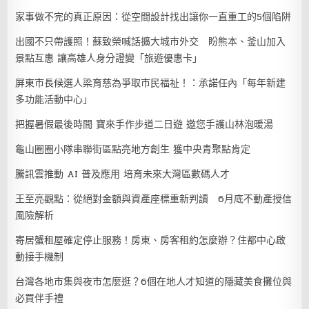
家事做不完的真正原因：從空間設計找出讓你一直重工的5個陷阱
出國不只帶護照！蘇致榮喊話擴大城市外交 盼熊本、釜山加入
景點互惠 讓高雄人身分證變「旅遊優惠卡」
屏東市長候選人梁育慈為爭取市民福祉！：承諾任內「每年新建
多功能活動中心」
把握暑假最後時間 寶來手作步道二日遊 邀您手護山林泡暖湯
龜山圈圈小隊串聯街區點亮地方創生 獲中央青聚點肯定
騰訊雲推動 AI 普及應用 培育未來大灣區數碼人才
王至亮觀點：從絕對金額與資產座標重新判讀 6月底不動產授信
風險解析
寄居蟹租屋確定停止服務！房東、房客租約怎麼辦？住都中心啟
動接手機制
台灣各地市集與夜市怎麼逛？6個在地人才知道的隱藏美食攤位與
必買伴手禮