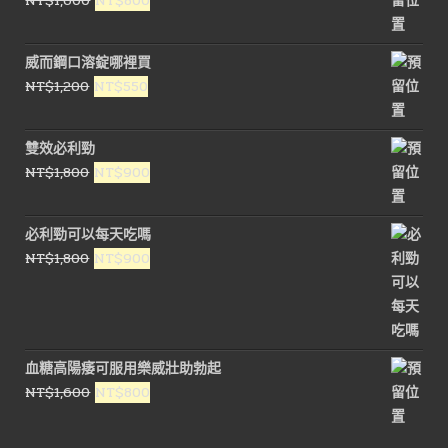
NT$
1,600
NT$
800
始
前
價
價
威而鋼口溶錠哪裡買
格：
格：
原
目
NT$
1,200
NT$
550
NT$1,600。
NT$800。
始
前
價
價
雙效必利勁
格：
格：
原
目
NT$
1,800
NT$
900
NT$1,200。
NT$550。
始
前
價
價
必利勁可以每天吃嗎
格：
格：
原
目
NT$
1,800
NT$
900
NT$1,800。
NT$900。
始
前
價
價
格：
格：
NT$1,800。
NT$900。
血糖高陽痿可服用樂威壯助勃起
原
目
NT$
1,600
NT$
800
始
前
價
價