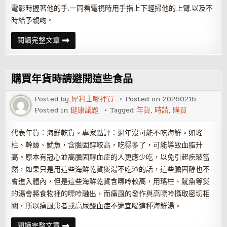
電影時握著他的手.一同看電視時用手指上下輕掃他的上臂.以及不
時給予親吻。
如
閱讀完整文章
何
通
過
技
巧
購買年貨時請避開這些食品
給
性
福
Posted by
犀利士哪裡買
Posted on
20260216
加
Posted in
健康議題
Tagged
年貨
,
時請
,
購買
分？
代表年貨：海鮮乾貨。專家點評：過年沒可能不吃海鮮。如瑤
柱、幹蠔、魷魚，含膽固醇較高，吃得多了，可能導致血脂升
高。原本有冠心並高膽固醇血症的人更應少吃，以免引起疾玻當
然，如果只是用這些海鮮乾貨煲湯不吃渣的話，這些膽固醇也不
會進入體內，但是這些海鮮乾貨含嘌呤較高，用瑤柱、魷魚等煲
的湯會將食物裡的嘌呤融出，而痛風的發作與高嘌呤攝取密切相
關，所以痛風患者或高尿酸血症不適宜喝這種海鮮湯。
購
閱讀完整文章