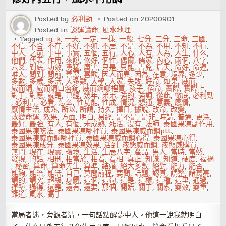
職
必
懂
Posted by
必利勁
Posted on
20200901
6
Posted in
談運論命
,
風水地理
大
重
Tagged
ig
,
k
,
一天
,
一定
,
一樣
,
一般
,
七分
,
三分
,
三命
,
三國
,
點
不信
,
不合
,
不在
,
不好
,
不如
,
不居
,
不是
,
不為
,
不用
,
不知
,
不行
,
中人
,
之前
,
事中
,
事實
,
五個
,
五行
,
人心
,
人有
,
人為
,
人生
,
什么
,
他們
,
代表
,
作用
,
來說
,
修好
,
個性
,
偶爾
,
儒家
,
內心
,
兩個
,
八字
,
六爻
,
到底
,
功效
,
勇猛
,
厲害
,
只是
,
只能
,
吉兇
,
后天
,
命好
,
命運
,
唯人
,
問到
,
問前
,
善惡
,
喜歡
,
因人而異
,
因為
,
在意
,
境界
,
多少
,
多數
,
多歲
,
多活
,
大多數
,
大學
,
大家
,
失敗
,
好命
,
如果
,
威而
,
威而鋼
,
威而鋼口溶錠
,
威而鋼哪裡買
,
孩子
,
宿命
,
實際
,
實際上
,
對于
,
對應
,
就是
,
已經
,
幾年
,
弟弟
,
強的
,
強調
,
從此
,
徹底
,
必利勁
,
必利吉
,
必看
,
怎么
,
性功能
,
性成
,
情況
,
想通
,
意義
,
感情
,
感情生活
,
成熟
,
所以
,
所謂
,
持久
,
擇日
,
據說
,
改命
,
改變
,
改變命運
,
效果
,
方面
,
明白
,
易經
,
是不是
,
是非
,
時請
,
普通
,
更深
,
最好
,
最強
,
有人
,
有個
,
未成熟
,
死活
,
沒有
,
法師
,
泰國果凍副作用
,
泰國果凍吃法
,
泰國果凍哪裡買
,
泰國果凍威而鋼ptt
,
泰國果凍威而鋼哪裡買
,
泰國果凍威而鋼心得
,
泰國果凍心得
,
泰國果凍成分
,
泰國果凍效果
,
活到
,
液態威而鋼
,
液態威購買
,
無門
,
現在
,
現實
,
環境
,
生活
,
生辰八字
,
產品
,
男人
,
當時
,
當然
,
發現
,
的話
,
相刑
,
相當於
,
相看
,
看相
,
真正
,
知識
,
知道
,
硬度
,
福禍
,
秘密
,
算命
,
算命先生
,
算準
,
結婚
,
絕大多數
,
絕對
,
能力
,
能否
,
能夠
,
能治
,
能活
,
自己
,
莫問前程
,
要問
,
話題
,
認真
,
調整
,
諸葛亮
,
講的
,
講究
,
超級
,
身體
,
這個
,
這句
,
這是
,
這樣
,
這種
,
這里
,
通過
,
運勢
,
過得
,
還是
,
還有
,
還要
,
那個
,
開始
,
關于
,
關系
,
雙效
,
雙重
,
難道
,
風水
,
高手
當局者迷，旁觀者清，一句話點醒夢中人。他這一說我就明白