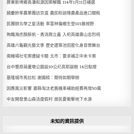
屏東新埤鄉長潘和源因案解職 114年1月11日補選
饒慶鈴率農業團訪京滬 農民盼談降農產品進口關稅
民團辦北學之星活動 率雲林偏鄉生登101展視野
殉職海虎顏辰帆、勇消周立鑫 入祀高雄壽山忠烈祠
高雄六龜觀光藝文季 歷史建築池田屋化身音樂舞台
南機場社宅案遭疑卡關 北市：要求補正中未卡案
台中豐原葫蘆墩公園設10公尺高耶誕樹 14日點燈
基隆城市馬拉松 謝國樑：期待如期舉辦
因應風災影響 嘉縣淘汰老舊機車補助經費再增50萬
中友開發里山森活度假村 居民憂衝擊地下水源
未知的資訊提供