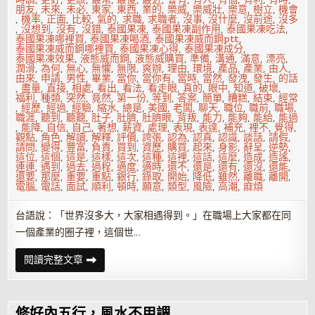
朋友
,
未來
,
未必
,
東家
,
東西
,
業的
,
樂威
,
樂威壯
,
樂意
,
樹立
,
機會
,
機率
,
正面
,
比較
,
氣的
,
求職
,
求職者
,
沒事
,
沒什麼
,
沒前途
,
沒多
,
沒想到
,
沒有
,
沒錯
,
泰國果凍
,
泰國果凍副作用
,
泰國果凍吃法
,
泰國果凍哪裡買
,
泰國果凍喝酒
,
泰國果凍威而鋼ptt
,
泰國果凍威而鋼哪裡買
,
泰國果凍心得
,
泰國果凍成分
,
泰國果凍效果
,
液態威而鋼
,
液態威購買
,
準備
,
溝通
,
滿意
,
漂亮
,
潤滑
,
為何
,
無心
,
無懼
,
無限
,
爽辦
,
理由
,
環境
,
產品
,
產業
,
由人
,
由來
,
申請
,
男性
,
畢業
,
當你
,
當你有
,
當時
,
當然
,
發洩
,
發生
,
的話
,
盡量
,
直接
,
相處
,
看出
,
看法
,
看走眼
,
真的
,
眼中
,
知道
,
破壞
,
福利
,
種類
,
突然
,
竟然
,
第一份
,
等到
,
答案
,
簡單
,
糟糕
,
結束
,
經常
,
經歷
,
經過
,
經驗
,
縮水
,
總是
,
美國
,
老闆
,
聊天
,
職位
,
職前
,
職場
,
職涯
,
聽到
,
聽聽
,
肚子
,
肚臍
,
肚臍眼
,
背叛
,
能力
,
能夠
,
能給
,
能過
,
能降
,
自信
,
自己
,
著想
,
薪資
,
處理
,
表現
,
表達
,
補充
,
裡不
,
覺得
,
觀點
,
角色
,
解讀
,
解釋
,
評價
,
誇張
,
認為
,
認真
,
認識
,
談話
,
請假
,
請問
,
變得
,
豐富
,
負責
,
買到
,
資歷
,
購買
,
起來
,
身影
,
辭呈
,
逆勢
,
這位
,
這個
,
這是
,
這樣
,
這次
,
這種
,
這裡
,
這話
,
這麼
,
造成
,
造謠
,
連連
,
遇到
,
過去
,
過程
,
適度
,
適時
,
還不
,
還是
,
還有
,
還沒
,
還能
,
還要
,
那麼
,
重要
,
重點
,
銀行
,
錄取
,
開始
,
降低
,
雖然
,
離職
,
離開
,
電腦
,
電話
,
面試
,
順利
,
頓時
,
願意
,
類型
,
風險
,
高潮
,
麻煩
台語說：「世界沒多大，大家相遇得到。」在職場上大家都在同
一個產業的圈子裡，這個世…
漂
閱讀完整文章
亮
說
再
見!
離
修好內五行，風水不用調