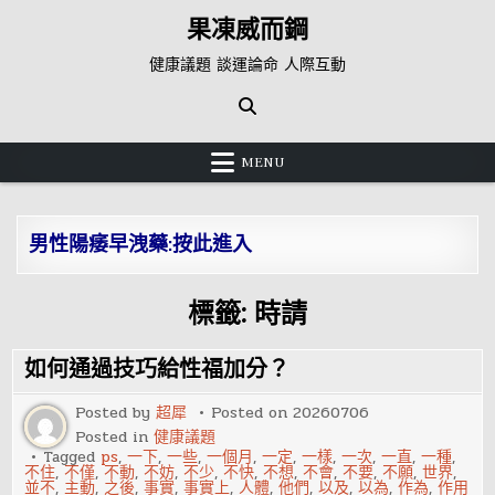
Skip
果凍威而鋼
to
content
健康議題 談運論命 人際互動
MENU
男性陽痿早洩藥:按此進入
標籤:
時請
如何通過技巧給性福加分？
Posted by
超犀
Posted on
20260706
Posted in
健康議題
Tagged
ps
,
一下
,
一些
,
一個月
,
一定
,
一樣
,
一次
,
一直
,
一種
,
不住
,
不僅
,
不動
,
不妨
,
不少
,
不快
,
不想
,
不會
,
不要
,
不願
,
世界
,
並不
,
主動
,
之後
,
事實
,
事實上
,
人體
,
他們
,
以及
,
以為
,
作為
,
作用