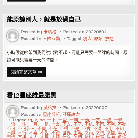
衣
相
法》
教
你
能原諒別人，就是放過自己
如
何
改
Posted by
卡瑪格
Posted on
20220804
善
Posted in
人際互動
Tagged
別人
,
原諒
,
放過
相
貌
和
運
小時候從吵架到我們說出對不起，可能只需要一節課的時間，原
勢
諒可能只需要一天的時間。…
能
閱讀完整文章
原
諒
別
人，
就
看12星座誰最腹黑
是
放
過
Posted by
威格拉
Posted on
20220607
自
Posted in
星座分析
,
談運論命
己
Tagged
ig
,
k
,
ng
,
一下
,
一些
,
一劍
,
一動
,
一定
,
一族
,
一條
,
一流
,
一生
,
一直
,
一點
,
上會
,
下去
,
不了
,
不信
,
不再
,
不利
,
不動
,
不可
,
不可告人
,
不同
,
不在
,
不得
,
不是
,
不會
,
不滿
,
不用
,
不知
,
不能
,
不行
,
不要
,
不說
,
不錯
,
世界
,
主義
,
之內
,
之時
,
之間
,
事兒
,
事情
,
互相
,
人人
,
人相
,
人類
,
什么
,
他們
,
付出
,
代表
,
以為
,
低調
,