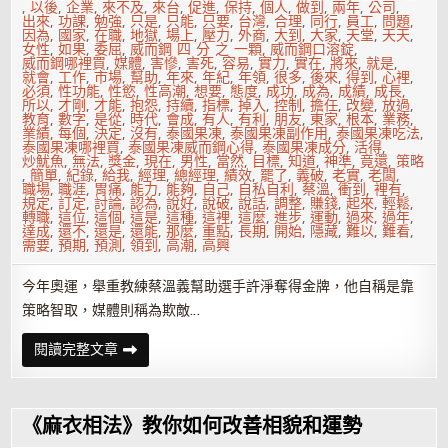
,
以後
,
企業
,
來不及
,
來台
,
促進
,
保持
,
個人
,
做到
,
兩年
,
公司
,
出來
,
功課
,
勉強
,
只是
,
只能
,
只要
,
台灣
,
合理
,
同行
,
員工
,
問題
,
因為
,
國家
,
在職
,
地獄
,
場上
,
壓力
,
外商
,
大到
,
大家
,
天堂
,
天天
,
女性
,
如果
,
委屈
,
威而鋼 四 分 之 一顆
,
威而鋼口溶錠
,
威而鋼哪裡買
,
媒體
,
害慘
,
害死
,
容易
,
實力
,
實在
,
將來
,
就是
,
就會
,
工作
,
市場
,
幫助
,
年來
,
年紀
,
年領
,
很多
,
後來
,
得到
,
心裡
,
必須
,
性功能
,
性慾
,
性高潮
,
想要
,
態度
,
成功
,
成為
,
成績
,
成長
,
所以
,
才剛
,
才能
,
抱怨
,
持續
,
指標
,
掉入
,
控制
,
擔任
,
改變
,
放過
,
教育
,
數字
,
是從
,
時代
,
會成
,
有人
,
有利
,
朋友
,
東家
,
根本
,
業務
,
業績
,
每個
,
決定
,
沒有
,
泰國果凍
,
泰國果凍副作用
,
泰國果凍吃法
,
泰國果凍哪裡買
,
泰國果凍威而鋼心得
,
泰國果凍成分
,
活得
,
炒魷魚
,
無法
,
獎金
,
現在
,
男性
,
當然
,
目標
,
知道
,
神準
,
竟還
,
策略
,
簡單
,
紀錄
,
給我
,
經理
,
總經理
,
績效
,
罷了
,
義破
,
老實
,
老闆
,
職場
,
職涯
,
胃痛
,
能力
,
能夠
,
自己
,
自私自利
,
蔡溫
,
衝到
,
裡有
,
規定
,
訂定
,
討論
,
認為
,
說好
,
說破
,
說話
,
調整
,
賺錢
,
起來
,
輕鬆
,
轉職
,
這位
,
這個
,
這是
,
這種
,
這裡
,
這麼
,
進步
,
運動
,
過來
,
過年
,
達成
,
還不
,
還是
,
還能
,
那麼
,
重點
,
長期
,
開始
,
隱藏
,
難以
,
難看
,
需要
,
預期
,
預測
,
領到
,
高潮
,
高興
今年奧運，舉重教練蔡溫義幫助選手許淨奪得金牌，他自稱是靠
策略智取，媒體則稱為欺敵…
蔡
閱讀完整文章
溫
義
破
40
次
《麻衣相法》教你如何改善相貌和運勢
全
國