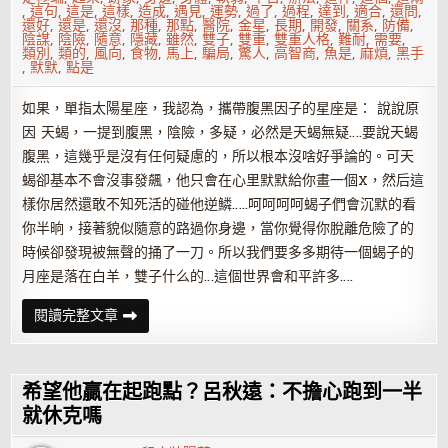
,
這句
,
這是
,
這樣
,
造成
,
遇見
,
運勢
,
過了
,
過程
,
達到
,
適合
,
還問
,
還好
,
還是
,
還沒
,
那種
,
那點
,
醫院
,
金星
,
長期
,
開發
,
關系
,
防備
,
陰謀
,
陰險
,
隨意
,
隱藏
,
雖然
,
雙子
,
雙重
,
雙重人格
,
難耐
,
需要
,
類別
,
類的
,
風向
,
食物
,
馬上
,
騙局
,
驚人
,
高智商
,
魚是
,
麻煩
,
黑手
,
默默
,
點是
如果，單指太陽星座，我認為，攜帶腹黑因子的星座是： 說說原
因 天蝎，一提到腹黑，陰險，多疑，必然是天蝎無疑….要說天蝎
腹黑，這幾乎是沒有任何疑慮的，所以根本沒啥好爭論的。可天
蝎卻基本不會沒事發飆，他只會在心里默默給你畫一個X，然后這
樣你居然還敢不知死活的碰他逆鱗…..呵呵呵呵蝎子們會沉默的看
你半晌，接著貌似隨意的路過你身邊，當你覺得你脫離危險了的
時候卻發現被無聲的捅了一刀。所以我們要多多期待一個蝎子的
月座是落在白羊，雙子什么的…這個世界會和平許多….
看
閱讀完整文章
12
星
座
誰
最
希望他贏在起跑點？呂秋遠：不擔心跑到一半
腹
黑
就休克嗎