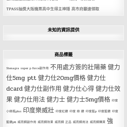
TPASS抽獎大阪機票高中生得主神隱 高市府籲速領取
未知的資訊提供
商品標籤
不用處方簽的壯陽藥
健力
Stenagra
super p force副作用
仕5mg ptt
健力仕20mg價格
健力仕
dcard
健力仕副作用
健力仕心得
健力仕效
果
健力仕用法
健力士
健力士5mg價格
印度
印度樂威壯
小綠瓶plus
印度紅鑽
印度 綠 鑽
印度藍p
印度藍鑽
印度
強
藍鑽ptt
威而鋼副作用
威而鋼效果
威而鋼 正品
威而鋼用法
威而鋼購買