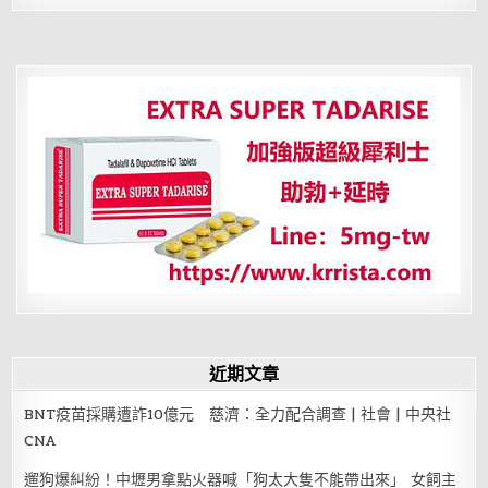
他
贏
在
起
跑
點？
呂
秋
遠：
不
擔
心
跑
到
一
半
就
休
克
嗎
近期文章
BNT疫苗採購遭詐10億元 慈濟：全力配合調查 | 社會 | 中央社
CNA
遛狗爆糾紛！中壢男拿點火器喊「狗太大隻不能帶出來」 女飼主