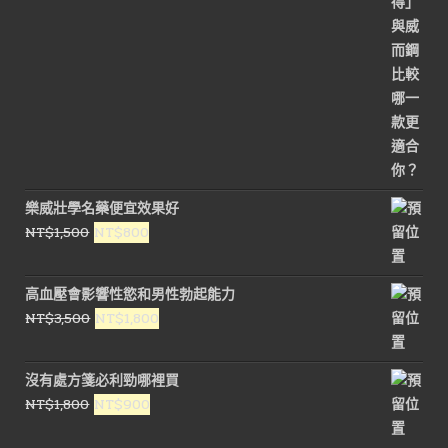
樂威壯學名藥便宜效果好
原
目
NT$
1,500
NT$
800
始
前
價
價
高血壓會影響性慾和男性勃起能力
格：
格：
原
目
NT$
3,500
NT$
1,800
NT$1,500。
NT$800。
始
前
價
價
沒有處方箋必利勁哪裡買
格：
格：
原
目
NT$
1,800
NT$
900
NT$3,500。
NT$1,800。
始
前