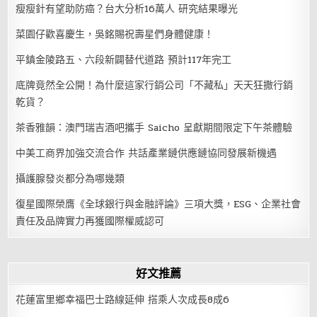
瘦瘦針有望助防癌？台大分析16萬人 研究結果曝光
菜園仔歡喜慶生，吳銘賜祝壽星們身體健康！
平鎮金陵路五、六段新闢替代道路 預計117年完工
底牌竟然全公開！為什麼這家行銷公司「不藏私」天天狂撒行銷
乾貨？
茶香雅韻：澳門瑞吉酒吧攜手 Saicho 呈獻期間限定下午茶體驗
中美工商界加強交流合作 共話產業鏈供應鏈協同發展新機遇
攝護腺發炎都分為哪幾類
復星國際榮膺《全球銀行與金融評論》三項大獎，ESG、企業社會
責任及品牌實力再獲國際權威認可
好文推薦
花蓮富里鄉幸福巴士路線延伸 搭乘人次成長8成6