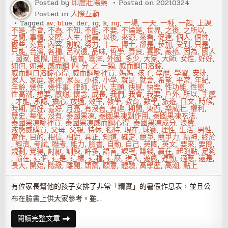
Posted by
印度壯陽藥
Posted on
20210324
Posted in
人際互動
Tagged
av
,
blue
,
der
,
ig
,
k
,
ng
,
一場
,
一天
,
一種
,
一起
,
上課
,
不是
,
不會
,
不為
,
不知
,
不能
,
不要
,
不論是
,
世界
,
之後
,
之所以
,
之間
,
事情
,
交際
,
人生
,
他贏
,
以後
,
來源
,
來看
,
促進
,
個人
,
個性
,
做些
,
充實
,
內容
,
別說
,
努力
,
十二
,
博士
,
卻是
,
參加
,
受到
,
只是
,
只能
,
台灣
,
各種
,
呂秋遠
,
品味
,
哲學
,
善良
,
喜歡
,
嚴格
,
因為
,
國人
,
國家
,
國際
,
圖片
,
培養
,
塞滿
,
外國
,
多少
,
大家
,
大師
,
女性
,
好好
,
如何
,
如果
,
威而鋼 四 分 之 一顆
,
威而鋼口溶錠
,
威而鋼口溶錠心得
,
威而鋼哪裡買
,
媽媽
,
孩子
,
學歷
,
學習
,
安排
,
家人
,
家庭
,
家裡
,
家長
,
小孩
,
小學
,
就是
,
就會
,
希望
,
平常
,
年紀
,
年齡
,
幾件
,
幾件事
,
律師
,
從小
,
志願
,
快感
,
快樂
,
性功能
,
性慾
,
性高潮
,
想要
,
感謝
,
懷念
,
成長
,
我們
,
我會
,
我要
,
戶外
,
所以
,
手感
,
才能
,
承認
,
擔心
,
放過
,
效率
,
教學
,
教育
,
數學
,
旅遊
,
日文
,
時候
,
時期
,
更好
,
最好
,
月亮
,
有沒有
,
有趣
,
期間
,
東西
,
樂威壯
,
權利
,
歷史
,
每個
,
沒有
,
泰國果凍
,
泰國果凍副作用
,
泰國果凍吃法
,
泰國果凍哪裡買
,
泰國果凍威而鋼心得
,
泰國果凍成分
,
浪費
,
液態威購買
,
父母
,
父親
,
特休
,
獨特
,
現在
,
球賽
,
理性
,
生活
,
男性
,
當作
,
目的
,
相信
,
相對
,
真正
,
知道
,
確定
,
競爭
,
競爭力
,
精神
,
終於
,
經濟
,
考試
,
聯考
,
能力
,
臉書
,
自動
,
自己
,
英國
,
英文
,
要來
,
要問
,
規劃
,
覺得
,
討厭
,
訓練
,
許多
,
語言
,
課程
,
賺錢
,
贏在
,
起跑點
,
足夠
,
輸在
,
這個
,
這是
,
這樣
,
這種
,
這麼
,
進入
,
遊戲
,
運動
,
適應
,
還是
,
長大
,
開始
,
階級
,
離開
,
頭痛
,
願意
,
體驗
,
高學歷
,
高潮
,
點上
有位家長幫他的孩子安排了非常「精實」的暑假作息表，並且公
布在臉書上供大家參考。雖…
希
閱讀完整文章
望