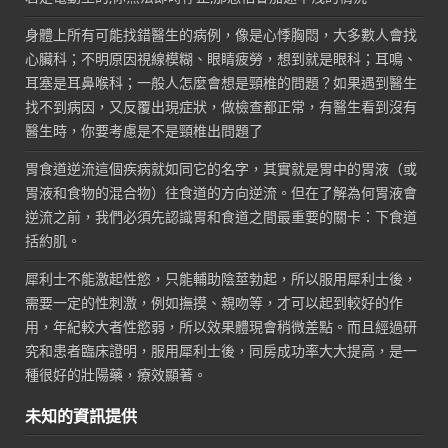
身體上所有可能找錯醫生的病例，像是心悸胸悶，大多數人會找
心臟科；不明原因視線模糊、眼睛疲勞，想到就是眼科；耳鳴、
耳塞是耳鼻喉科；一般人怎麼會想是頸椎的問題？如果遇到醫生
找不到病因，又反覆出現症狀，做檢查都正常，有醫生看到沒有
醫生時，你要考慮是不是頸椎出問題了
胃食道逆流這個疾病就如同它的名字，其實就是胃中的胃液（或
胃液和食物的混合物）往食道的方向逆流。但在了解為何胃液會
逆流之前，我們必須先認識胃和食道之間最重要的關卡：下食道
括約肌。
犀利士不能激起性慾，只能輔助陰莖勃起，所以服用犀利士後，
需要一定的性刺激，例如撫摸、親吻等，才可以起到較好的作
用，年紀較大者性慾弱，所以效果體現會稍微差點。而且經過研
究和患者臨床證明，服用犀利士後，同房成功率大大提高，是一
種很好的壯陽藥，療效顯著。
未知的資訊提供