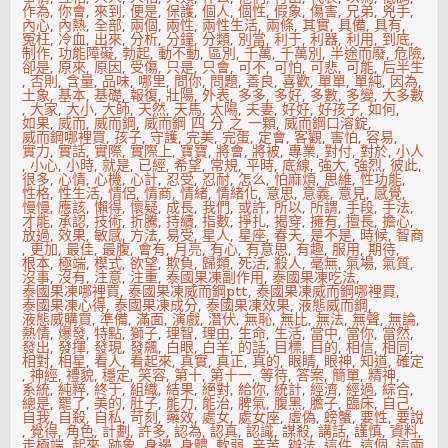
作為
,
你會
,
來到
,
便是
,
保護
,
個人
,
個性
,
假象
,
傷害
,
兄弟
,
兇手
,
內心
,
內熱
,
全部
,
兩個
,
兩性
,
兩性生活
,
兩條
,
其實
,
具備
,
具有
,
冤枉
,
冷血
,
出來
,
分析
,
分鐘
,
分類
,
別當
,
利于
,
利器
,
利用
,
到底
,
制作
,
功能障礙
,
勃起
,
動不動
,
區別
,
千萬
,
千萬別
,
半途而廢
,
危險
,
卻是
,
原來
,
原因
,
受傷
,
只是
,
只會
,
可不
,
可怕
,
可悲
,
可能
,
后半生
,
否則
,
含量
,
品味
,
哪里
,
問你
,
問題
,
善良
,
喜歡
,
單單
,
單純
,
因為
,
土象
,
基本
,
基礎
,
報復
,
壯陽
,
外表
,
多多
,
多好
,
多數
,
多變
,
大多數
,
大家
,
大小
,
大師
,
天然
,
天馬
,
太陽
,
夫妻
,
好好
,
好孩子
,
如何
,
如果
,
威而
,
威而鋼
,
威而鋼 四 分 之 一顆
,
威而鋼口溶錠
,
威而鋼哪裡買
,
孩子
,
守護
,
完美
,
完蛋
,
定會
,
客觀
,
害怕
,
容易
,
實力
,
實話
,
實際
,
實際上
,
寶寶
,
將會
,
將被
,
專業
,
對付
,
對於
,
小人
,
小心
,
小時
,
就是
,
已經
,
希望
,
常規
,
平時
,
底線
,
強大
,
強烈
,
彼此
,
很多
,
心情
,
心機
,
心計
,
忍受
,
忍耐
,
怎么
,
怕麻煩
,
思維
,
性功能
,
性格
,
性生活
,
情侶
,
情商
,
情緒
,
情緒化
,
意思
,
意義
,
意見
,
感覺
,
慢慢
,
應該
,
懶得
,
懷疑
,
成長
,
我們
,
或許
,
所以
,
所謂
,
手段
,
手法
,
才能
,
承認
,
技術
,
折騰
,
持續
,
指數
,
掙扎
,
揭穿
,
擁有
,
擅長
,
擔心
,
放過
,
效果
,
敏感
,
方法
,
易受
,
星人
,
星座
,
春天
,
是不是
,
時候
,
智商
,
更加
,
最佳
,
最腹
,
會有
,
月亮
,
有心
,
有意思
,
有趣
,
服用
,
期待
,
根本
,
極端
,
模式
,
欲望
,
欺負
,
歸類
,
死活
,
殺人
,
毫無
,
氣場
,
氣質
,
沒事
,
沒有
,
注意
,
注重
,
泰國果凍副作用
,
泰國果凍吃法
,
泰國果凍哪裡買
,
泰國果凍威而鋼ptt
,
泰國果凍威而鋼哪裡買
,
泰國果凍心得
,
泰國果凍成分
,
泰國果凍效果
,
液態威而鋼
,
液態威購買
,
準備
,
滿面
,
演戲
,
潛伏
,
無恥
,
無比
,
無法
,
無聲
,
無論
,
熱情
,
爆發
,
特點
,
獅子
,
理智
,
理由
,
生命
,
生活
,
當中
,
當你
,
當然
,
發出
,
發揮
,
發現
,
發飆
,
白眼
,
白羊
,
的話
,
目標
,
目的
,
相信
,
相同
,
相對
,
相星
,
看人
,
看起來
,
真實
,
真正
,
真的
,
眼睛
,
眼神
,
知道
,
確定
,
神經
,
禮貌
,
穩定
,
笑容
,
第十
,
第十一
,
等待
,
答案
,
簡單
,
精神
,
系統
,
純粹
,
終于
,
組織
,
結果
,
絕對
,
給你
,
統計
,
經濟
,
經過
,
綜合
,
總是
,
罷了
,
美的
,
肚子
,
能力
,
能治
,
脾氣
,
腹黑
,
膽子
,
臨床
,
自己
,
自我
,
自殺
,
自私
,
苛刻
,
藥效
,
處女
,
處女座
,
虛偽
,
螃蟹
,
要性
,
要說
,
覺得
,
角色
,
計劃
,
許多
,
認為
,
認真
,
認識
,
謀殺
,
講話
,
謹慎
,
資料
,
走極端
,
起來
,
跡象
,
身邊
,
身體
,
軟弱
,
辛苦
,
辦法
,
這件
,
這個
,
這兩