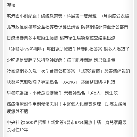
嚇壞
宅港國小創紀錄！總統教育獎、科展第一雙榮耀 7月兩度受表揚
北市政風處舉辦公益揭弊者保護法講習 防弊網絡延伸至泛公部門
日媒爆養樂多中壢廠生蟑螂 桃市衛生局突擊稽查結果出爐
「冰咖啡VS熱咖啡」哪個更助減脂？營養師揭答案 很多人喝錯了
少吃還是變胖？兒科醫師提醒：孩子肥胖問題 別只怪食量
冷氣濾網多久洗一次？台電公布答案 「1晾乾習慣」恐害濾網報銷
秋葵煮完超軟爛？專家點名「3大NG」 蒂頭整個切掉也錯
早餐吃番茄、小黃瓜很健康？ 營養師點名「3種人」別生吃
癌症治療副作用別傻傻忍耐！中醫個人化體質調理 助癌友緩解
疲憊與不適
中央社宅1500戶招租！新北等4縣市8/14開放申請 育兒家庭最
長可住12年