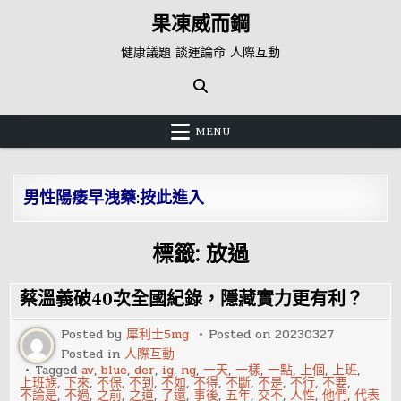
Skip
果凍威而鋼
to
content
健康議題 談運論命 人際互動
MENU
男性陽痿早洩藥:按此進入
標籤:
放過
蔡溫義破40次全國紀錄，隱藏實力更有利？
Posted by
犀利士5mg
Posted on
20230327
Posted in
人際互動
Tagged
av
,
blue
,
der
,
ig
,
ng
,
一天
,
一樣
,
一點
,
上個
,
上班
,
上班族
,
下來
,
不保
,
不到
,
不如
,
不得
,
不斷
,
不是
,
不行
,
不要
,
不論是
,
不過
,
之前
,
之道
,
了還
,
事後
,
五年
,
交不
,
人性
,
他們
,
代表