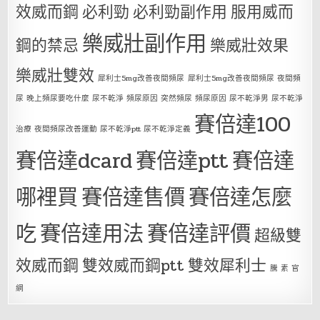
效威而鋼
必利勁
必利勁副作用
服用威而
樂威壯副作用
鋼的禁忌
樂威壯效果
樂威壯雙效
犀利士5mg改善夜間頻尿
犀利士5mg改善夜間頻尿 夜間頻
尿 晚上頻尿要吃什麼 尿不乾淨 頻尿原因 突然頻尿 頻尿原因 尿不乾淨男 尿不乾淨
賽倍達100
治療 夜間頻尿改善運動 尿不乾淨ptt 尿不乾淨定義
賽倍達dcard
賽倍達ptt
賽倍達
哪裡買
賽倍達售價
賽倍達怎麼
吃
賽倍達用法
賽倍達評價
超級雙
效威而鋼
雙效威而鋼ptt
雙效犀利士
騰 素 官
網