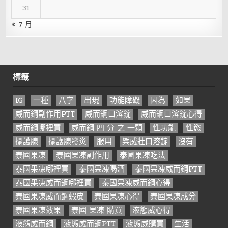
31
« 7 月
標籤
IG
一種
八字
出現
功能障礙
因為
如果
威而鋼副作用PTT
威而鋼口溶錠
威而鋼口溶錠心得
威而鋼哪裡買
威而鋼 四 分 之 一顆
性功能
性慾
攝護腺
攝護腺發炎
服用
樂威壯口溶錠
沒有
泰國果凍
泰國果凍副作用
泰國果凍吃法
泰國果凍哪裡買
泰國果凍喝酒
泰國果凍威而鋼PTT
泰國果凍威而鋼哪裡買
泰國果凍威而鋼心得
泰國果凍威而鋼蝦皮
泰國果凍心得
泰國果凍成分
泰國果凍效果
泰國 果凍 購買
液態威心得
液態威而鋼
液態威而鋼PTT
液態威購買
生活