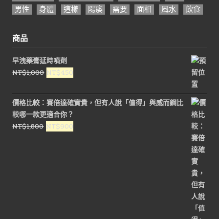
男性
身體
這樣
陽痿
需要
面相
風水
飲食
商品
早洩藥膏延時噴劑
原
目
NT$
1,000
NT$
450
始
前
價
價
價格比較：賽倍達確實貴，但有人說「值得」與威而鋼比
格：
格：
較哪一款更適合你？
NT$1,000。
NT$450。
原
目
NT$
1,800
NT$
900
始
前
價
價
格：
格：
NT$1,800。
NT$900。