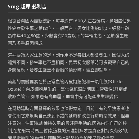
價
價
5mg 超犀 必利吉
格：
格：
NT$1,800。
NT$900。
根據台灣國內最新統計，每年約有1600人左右發病，鼻咽癌佔男
性癌症發生率之第12位，一般而言，男女比例約3比1。好發年齡
為中年40至50歲，少數會有20歲以下的年輕患者，至於發生原
因乃多重原因構成
這裡要請大家注意的是，副作用不是每個人都會發生，因個人的
體質不同，發生率也不盡相同，民眾初次服藥時可多觀察自己的
身體反應，若發生嚴重不舒服的情形時，需立即就醫。
勃起的關鍵要素在於正常血管內皮襯細胞和一氧化氮(Nitric
Oxide)；內皮細胞產生的一氧化氮能幫助調節血管彈性(舒張或
收縮血管)，如果患有高血壓，血管中有可能產生生理變化
在幫助延時方面發揮的效果也值得肯定，目前，有的早洩患者也
會使用它來幫助自己達到不錯的延時和改善行房時間效果。但要
注意的一件事時,訓練持久用的最好是手動的,因為由你自己的控
制,在想射精時馬上暫停,這樣的漸進訓練才是真正對持久有效的,
若是電動型的,你無法即時停止,那恐怕會加速早洩的情況