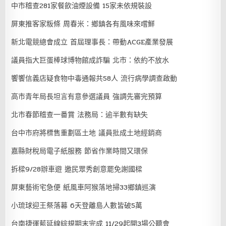
中市稽查281家餐飲油煙設備 15家未依規裝設
屏東推客家粄條 周春米：鄉鎮各有風味來嚐鮮
新北電競總會成立 首屆理事長：帶動ACGE產業發展
議員指大巨蛋棒球博物館成詐騙 北市：依約不放水
饗饗信義店疑食物中毒通報共58人 流行病學調查啟動
高市青年局長坦言有意參選議員 強調先審完預算
北市春節稽查一番賞 法務局：逾半數有缺失
台中市府將標售重劃區土地 議員批成土地經銷商
嘉縣財稅局電子紙服務 節省作業時間又環保
拆樑9/28辦車遊 邀民眾秀創意罷免謝國樑
屏東藝術宅急便 紙風車阿猴落地掃33鄉鎮巡演
小琉球迎王祭落幕 6天登離島人數皆破5萬
台南捷運藍延線綜規期末完成 11/29起開3場公聽會