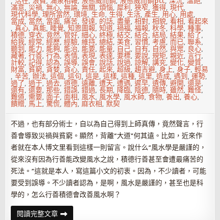
,
活在
,
浪費
,
涌泉相報
,
液態威而鋼
,
液態威而鋼ptt
,
深沉
,
溫飽
,
滿意
,
災禍
,
無心
,
無論
,
無關
,
煩惱
,
犀利
,
狹窄
,
獲得
,
現代
,
現代科學
,
理所當然
,
環境
,
生命
,
生得
,
生活
,
產生
,
用心
,
用處
,
當成
,
當然
,
當面
,
痛苦
,
發達
,
的話
,
盡量
,
相對
,
相貌
,
看相
,
看起來
,
真心
,
真能
,
睡覺
,
知恩圖報
,
知道
,
禍福
,
福報
,
秋冬
,
科學
,
種事
,
積德
,
穿衣
,
竟然
,
管好
,
細心
,
終極
,
結交
,
結合
,
結局
,
結果
,
給了
,
給我
,
經常
,
經歷
,
經驗
,
維持
,
總結
,
美食
,
習慣
,
考慮
,
而已
,
聯系
,
聽到
,
能力
,
能夠
,
能治
,
能要
,
能量
,
自己
,
自有
,
自然
,
與眾
,
良心
,
藏著
,
行善
,
行為
,
表情
,
表現
,
表達
,
要標
,
要說
,
規矩
,
親近
,
言行
,
計較
,
記得
,
認為
,
誤導
,
誤會
,
說話
,
說過
,
諒解
,
講究
,
變化
,
變質
,
財富
,
貧窮
,
貪婪
,
貪心
,
責任
,
起來
,
超級
,
趨吉避
,
身上
,
身子
,
輕易
,
辛苦
,
辦法
,
這個
,
這句
,
這是
,
這樣
,
這種
,
這里
,
造成
,
遇到
,
運勢
,
過了
,
過于
,
過去
,
道德
,
遠離
,
遭天
,
遭遇
,
遲早
,
遺傳
,
避開
,
還是
,
還有
,
還要
,
那些
,
錯誤
,
錯過
,
長期
,
降臨
,
陰德
,
隨時
,
雖然
,
難怪
,
難道
,
需要
,
面子
,
面相
,
風水
,
風水學
,
風水師
,
食物
,
養出
,
養心
,
饋贈
,
馬上
,
驚慌
,
體內
,
麻衣相
,
默契
不過，也有部分術士，自以為自己得到上師真傳，竟然聲言，行
善會導致災禍與貧窮。顯然，背離“大道”何其遠。比如，近來作
者就在本人博文里看到這樣一則留言。說什么“風水學是嚴謹的，
從來沒有因為行善能改變風水之說，積德行善甚至會遭最痛苦的
死法。”這就是本人，寫這篇小文的初衷。因為，不少讀者，可能
要受到誤導。不少讀者認為，是啊，風水是嚴謹的，甚至也是科
學的，怎么行善積德會改善風水啊？
《麻
閱讀完整文章