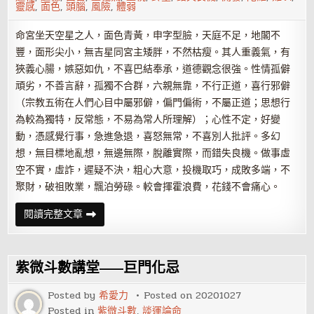
靈感
,
面色
,
頭腦
,
風險
,
體弱
命宮坐天空星之人，面色青黃，申字型臉，天庭不足，地閣不
豐，面形尖小，無吉星同宮主矮胖，不然枯瘦。其人重義氣，有
狹義心腸，嫉惡如仇，不喜巴結奉承，道德觀念很強。性情孤僻
頑劣，不善言辭，孤獨不合群，六親無靠，不行正道，喜行邪僻
（宗教五術在人們心目中屬邪僻，偏門偏術，不屬正道；思想行
為較為獨特，反常態，不易為常人所理解）；心性不定，好變
動，憑感覺行事，急進急退，喜怒無常，不喜別人批評。多幻
想，無目標地亂想，無邊無際，脫離實際，而錯失良機。做事虛
空不實，虛詐，遲疑不決，粗心大意，投機取巧，成敗多端，不
聚財，破祖敗業，飄泊勞碌。較會揮霍浪費，花錢不會痛心。
紫
閱讀完整文章
微
斗
數
中
的
紫微斗數講堂——巨門化忌
空
劫
星
Posted by
希愛力
Posted on
20201027
——
Posted in
紫微斗數
,
談運論命
天