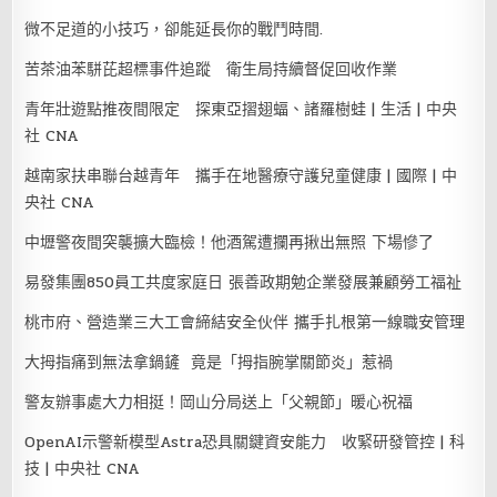
微不足道的小技巧，卻能延長你的戰鬥時間.
苦茶油苯駢芘超標事件追蹤 衛生局持續督促回收作業
青年壯遊點推夜間限定 探東亞摺翅蝠、諸羅樹蛙 | 生活 | 中央
社 CNA
越南家扶串聯台越青年 攜手在地醫療守護兒童健康 | 國際 | 中
央社 CNA
中壢警夜間突襲擴大臨檢！他酒駕遭攔再揪出無照 下場慘了
易發集團850員工共度家庭日 張善政期勉企業發展兼顧勞工福祉
桃市府、營造業三大工會締結安全伙伴 攜手扎根第一線職安管理
大拇指痛到無法拿鍋鏟 竟是「拇指腕掌關節炎」惹禍
警友辦事處大力相挺！岡山分局送上「父親節」暖心祝福
OpenAI示警新模型Astra恐具關鍵資安能力 收緊研發管控 | 科
技 | 中央社 CNA