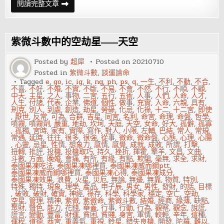
紫
閱讀完整文章
微
乙
級
星
曜
紫微斗數中的空劫星——天空
之
三
臺
Posted by
超犀
Posted on
20210710
星
Posted in
紫微斗數
,
談運論命
Tagged
e
,
go
,
ic
,
ig
,
k
,
ng
,
ph
,
ps
,
q
,
一生
,
不利
,
不動
,
不合
,
不喜
,
不好
,
不婚
,
不實
,
不斷
,
不易
,
不會
,
不然
,
不行
,
不順
,
不顧
,
中天
,
主星
,
之人
,
事物
,
二宮
,
五行
,
五術
,
人事
,
人們
,
人命
,
人才
,
人生
,
付諸
,
代表
,
企業
,
佛道
,
個性
,
做事
,
充實
,
入命
,
六親
,
具有
,
刑克
,
別人
,
到處
,
創造
,
劫星
,
勞碌
,
化忌
,
化祿
,
十二
,
十二宮
,
即使
,
厭世
,
反常
,
可為
,
合群
,
吉星
,
同宮
,
名利
,
命宮
,
命理
,
命盤
,
哲學
,
噴霧
,
噴霧劑
,
嚴重
,
地劫
,
坎坷
,
天庭
,
天空
,
女命
,
好大
,
孤僻
,
孤寡
,
孤獨
,
宮時
,
家有
,
實際
,
寫作
,
對人
,
小限
,
左輔
,
巴結
,
常人
,
常規
,
常遇
,
延時
,
往往
,
很多
,
很強
,
從事
,
微命
,
微命盤
,
心態
,
心理
,
心腸
,
心靈
,
忌星
,
性情
,
想象力
,
感情
,
感覺
,
成就
,
成敗
,
所謂
,
打擊
,
扭轉
,
批評
,
投機
,
投機取巧
,
持久
,
挫折
,
揮霍
,
擎羊
,
文昌
,
文曲
,
斗數
,
方面
,
晚婚
,
會痛
,
有所
,
有緣
,
有點
,
欺騙
,
毫無
,
求全
,
求財
,
泰國果凍吃法
,
泰國果凍哪裡買
,
泰國果凍威而鋼ptt
,
泰國果凍威而鋼哪裡買
,
泰國果凍心得
,
泰國果凍成分
,
泰國果凍效果
,
浪費
,
火星
,
災厄
,
無論
,
無邊
,
無靠
,
物質
,
特別
,
特殊
,
獨特
,
現象
,
理學
,
產品
,
申子辰
,
男女
,
男性
,
發財
,
的話
,
目標
,
破敗
,
破財
,
確實
,
神經
,
祿存
,
科學
,
科學家
,
穩定
,
空亡
,
空劫
,
空星
,
管理
,
精神
,
紫微
,
紫微命
,
紫微斗數
,
結婚
,
經商
,
緣薄
,
缺點
,
聚財
,
聲色
,
能力
,
花錢
,
華蓋
,
行事
,
行動
,
行為
,
觀察
,
觀念
,
說謊
,
謊言
,
變動
,
豐富
,
財運
,
貧困
,
貧賤
,
身宮
,
軍情
,
較輕
,
辛年
,
這種
,
運程
,
道德
,
酉宮
,
重義氣
,
重視
,
鈴星
,
錯失良機
,
開發
,
陀羅
,
難以
,