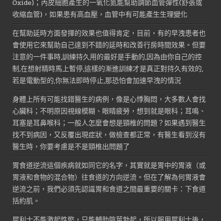
Oxide)；內皮細胞產生的一氧化氮能幫助調節血管彈性(舒張或
收縮血管)，如果患有高血壓，血管中有可能產生生理變化
在幫助延時方面發揮的效果也值得肯定，目前，有的早洩患者也
會使用它來幫助自己達到不錯的延時和改善行房時間效果。但要
注意的一件事時,訓練持久用的最好是手動的,因為由你自己的控
制,在想射精時馬上暫停,這樣的漸進訓練才是真正對持久有效的,
若是電動型的,你無法即時停止,那恐怕會加速早洩的情況
身體上所有可能找錯醫生的病例，像是心悸胸悶，大多數人會找
心臟科；不明原因視線模糊、眼睛疲勞，想到就是眼科；耳鳴、
耳塞是耳鼻喉科；一般人怎麼會想是頸椎的問題？如果遇到醫生
找不到病因，又反覆出現症狀，做檢查都正常，有醫生看到沒有
醫生時，你要考慮是不是頸椎出問題了
胃食道逆流這個疾病就如同它的名字，其實就是胃中的胃液（或
胃液和食物的混合物）往食道的方向逆流。但在了解為何胃液會
逆流之前，我們必須先認識胃和食道之間最重要的關卡：下食道
括約肌。
犀利士不能激起性慾，只能輔助陰莖勃起，所以服用犀利士後，