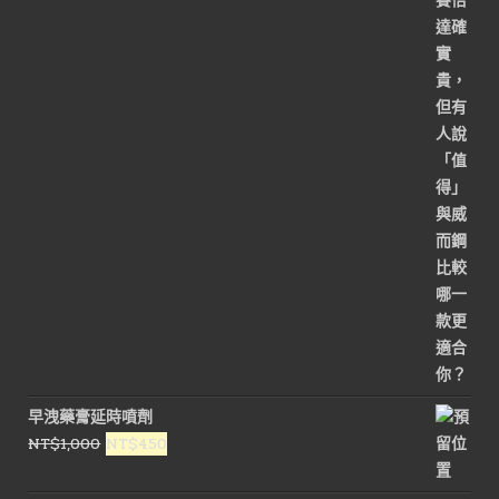
價
價
格：
格：
NT$1,800。
NT$900。
早洩藥膏延時噴劑
原
目
NT$
1,000
NT$
450
始
前
價
價