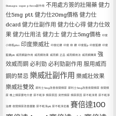
不用處方簽的壯陽藥
健力
Stenagra
super p force副作用
仕5mg ptt
健力仕20mg價格
健力仕
dcard
健力仕副作用
健力仕心得
健力仕效
果
健力仕用法
健力士
健力士5mg價格
印度
印度樂威壯
小綠瓶plus
印度紅鑽
印度 綠 鑽
印度藍p
印度藍鑽
印度
強
藍鑽ptt
威而鋼副作用
威而鋼效果
威而鋼 正品
威而鋼用法
威而鋼購買
效威而鋼
必利勁
必利勁副作用
服用威而
樂威壯副作用
鋼的禁忌
樂威壯效果
樂威壯雙效
犀利士5mg改善夜間頻尿
犀利士5mg改善夜間頻尿 夜間頻
尿 晚上頻尿要吃什麼 尿不乾淨 頻尿原因 突然頻尿 頻尿原因 尿不乾淨男 尿不乾淨
賽倍達100
治療 夜間頻尿改善運動 尿不乾淨ptt 尿不乾淨定義