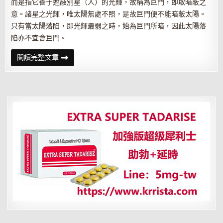
而是指它善于遮蔽別星（人）的光輝，故稱為巨門，即取暗蔽之
意。諸星之光輝，唯太陽無處不照，是故巨門便不能暗蔽太陽。
只有當太陽落陷，即光輝最弱之時，始為巨門所暗，因此太陽落
陷亦不宜會巨門。
紫
閱讀完整文章
微
斗
數
講
堂
——
巨
門
化
忌