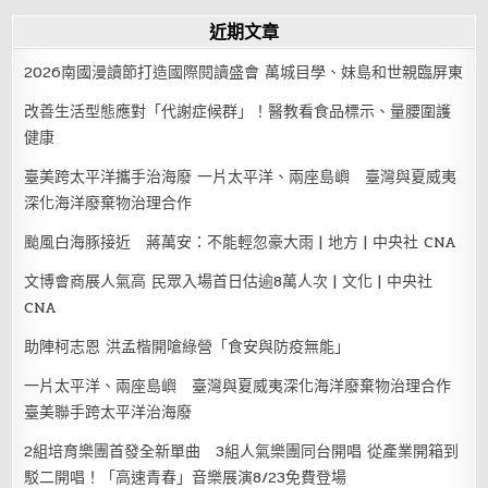
近期文章
2026南國漫讀節打造國際閱讀盛會 萬城目學、妹島和世親臨屏東
改善生活型態應對「代謝症候群」！醫教看食品標示、量腰圍護
健康
臺美跨太平洋攜手治海廢 一片太平洋、兩座島嶼 臺灣與夏威夷
深化海洋廢棄物治理合作
颱風白海豚接近 蔣萬安：不能輕忽豪大雨 | 地方 | 中央社 CNA
文博會商展人氣高 民眾入場首日估逾8萬人次 | 文化 | 中央社
CNA
助陣柯志恩 洪孟楷開嗆綠營「食安與防疫無能」
一片太平洋、兩座島嶼 臺灣與夏威夷深化海洋廢棄物治理合作
臺美聯手跨太平洋治海廢
2組培育樂團首發全新單曲 3組人氣樂團同台開唱 從產業開箱到
駁二開唱！「高速青春」音樂展演8/23免費登場