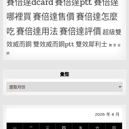
賽倍達dcard
賽倍達ptt
賽倍達
哪裡買
賽倍達售價
賽倍達怎麼
吃
賽倍達用法
賽倍達評價
超級雙
效威而鋼
雙效威而鋼ptt
雙效犀利士
騰 素 官
網
彙整
彙
整
2026 年 8 月
一
二
三
四
五
六
日