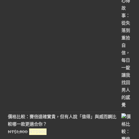
價
價
格：
格：
NT$3,000。
NT$1,500。
價格比較：賽倍達確實貴，但有人說「值得」與威而鋼比
較哪一款更適合你？
原
目
NT$
1,800
NT$
900
始
前