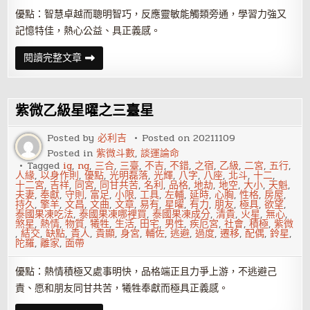
優點：智慧卓越而聰明智巧，反應靈敏能觸類旁通，學習力強又
記憶特佳，熱心公益、具正義感。
紫
閱讀完整文章
微
乙
級
星
曜
紫微乙級星曜之三臺星
之
天
才
Posted by
必利吉
Posted on
20211109
星
Posted in
紫微斗數
,
談運論命
Tagged
ig
,
ng
,
三合
,
三臺
,
不吉
,
不錯
,
之宿
,
乙級
,
二宮
,
五行
,
人緣
,
以身作則
,
優點
,
光明磊落
,
光輝
,
八字
,
八座
,
北斗
,
十二
,
十二宮
,
吉祥
,
同宮
,
同甘共苦
,
名利
,
品格
,
地劫
,
地空
,
大小
,
天魁
,
夫妻
,
奉獻
,
守則
,
富足
,
小限
,
工具
,
左輔
,
延時
,
心胸
,
性格
,
房屋
,
持久
,
擎羊
,
文昌
,
文曲
,
文章
,
易有
,
星曜
,
有力
,
朋友
,
極具
,
欲望
,
泰國果凍吃法
,
泰國果凍哪裡買
,
泰國果凍成分
,
清貴
,
火星
,
無心
,
煞星
,
熱情
,
物質
,
犧牲
,
生活
,
田宅
,
男性
,
疾厄宮
,
社會
,
積極
,
紫微
,
結交
,
缺點
,
貴人
,
貴顯
,
身宮
,
輔佐
,
逃避
,
過度
,
遷移
,
配偶
,
鈴星
,
陀羅
,
離家
,
面帶
優點：熱情積極又處事明快，品格端正且力爭上游，不逃避己
責、愿和朋友同甘共苦，犧牲奉獻而極具正義感。