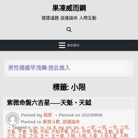
Skip
果凍威而鋼
to
content
健康議題 談運論命 人際互動
MENU
男性陽痿早洩藥:按此進入
標籤:
小限
紫微命盤六吉星——天魁、天鉞
Posted by
超犀
Posted on
20230808
Posted in
紫微斗數
,
談運論命
Tagged
e
,
go
,
ic
,
ig
,
k
,
ng
,
ph
,
ps
,
q
,
一定
,
一宮
,
一生
,
上司
,
不喜
,
不會
,
不服
,
不知
,
不知不覺
,
丙火
,
中常
,
中有
,
主動
,
主星
,
之化
,
之星
,
之災
,
五十
,
五十歲
,
人物
,
人相
,
人要
,
人見人愛
,
人際
,