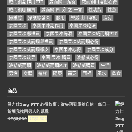
威而鋼副作用PTT
威而鋼口溶錠
威而鋼口溶錠心得
威而鋼哪裡買
威而鋼 四 分 之 一顆
性功能
性慾
攝護腺
攝護腺發炎
服用
樂威壯口溶錠
沒有
泰國果凍
泰國果凍副作用
泰國果凍吃法
泰國果凍哪裡買
泰國果凍喝酒
泰國果凍威而鋼PTT
泰國果凍威而鋼哪裡買
泰國果凍威而鋼心得
泰國果凍威而鋼蝦皮
泰國果凍心得
泰國果凍成分
泰國果凍效果
泰國 果凍 購買
液態威心得
液態威而鋼
液態威而鋼PTT
液態威購買
生活
男性
身體
這樣
陽痿
需要
面相
風水
飲食
商品
健力仕5mg PTT 心得故事：從失落到重拾自信，每日一
錠讓我找回男人的感覺
原
目
NT$
3,000
NT$
1,500
始
前