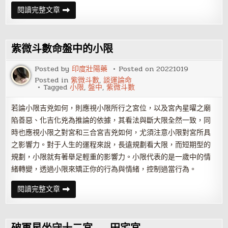
紫
閱讀完整文章
微
命
盤
六
吉
紫微斗數命盤中的小限
星
——
天
Posted by
印度壯陽藥
Posted on
20221019
魁、
Posted in
紫微斗數
,
談運論命
天
Tagged
小限
,
盤中
,
紫微斗數
鉞
若論小限吉兇如何，則應視小限所行之宮位，以及宮內星曜之廟
陷善惡、化吉化兇為推論的依據，其看法與斷大限全然一致，同
時也應視小限之對宮和三合宮吉兇如何，尤須注意小限對宮所具
之影響力。對于人生的運程來說，長遠規劃看大限，而短期型的
規劃，小限就有著舉足輕重的影響力。小限代表的是一歲中的情
緒轉變，透過小限來矯正你的行為與情緒，控制過當行為。
紫
閱讀完整文章
微
斗
數
命
盤