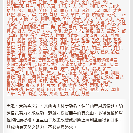
付出
,
付諸
,
代表
,
份量
,
作用
,
你會
,
來得
,
來自
,
假如
,
兇化
,
光明磊落
,
具有
,
再見
,
凡事
,
出現
,
別人
,
利于
,
利用
,
功名
,
加火
,
助力
,
努力
,
勇敢
,
勞碌
,
十歲
,
南方
,
原因
,
可為
,
吉星
,
同時
,
命宮
,
命盤
,
和睦
,
哲學
,
問題
,
善惡
,
善良
,
單位
,
噴霧
,
噴霧劑
,
嚴格
,
四正
,
困境
,
困擾
,
固執
,
圓臉
,
地劫
,
坐命
,
外表
,
多為
,
大人
,
大小
,
大方
,
天乙
,
天干
,
天然
,
天生
,
天空
,
天賦
,
天鉞星
,
天魁
,
太陰
,
女命
,
女性
,
好處
,
威而鋼哪裡買
,
宮時
,
容易
,
富有
,
富貴
,
實現
,
寫作
,
尋找
,
尋求
,
對人
,
對人要
,
小人
,
小限
,
就要
,
左右
,
帶風
,
幫人
,
幫助
,
年輕
,
延時
,
很強
,
得到
,
得罪人
,
微命
,
微命盤
,
心地善良
,
必須
,
性格
,
愛上
,
感情
,
感覺
,
成功
,
成為
,
才能
,
拒絕
,
拖延
,
持久
,
指揮
,
接近
,
推薦
,
提攜
,
擅長
,
改變
,
敏感
,
教師
,
文昌
,
文曲
,
文章
,
斗數
,
方位
,
易得
,
易有
,
易發
,
星坐
,
星曜
,
時會
,
智慧
,
有力
,
有感
,
有時
,
有用
,
果斷
,
根據
,
桃花
,
樂善好施
,
機智
,
機會
,
機遇
,
權力
,
權祿
,
欲強
,
正宮
,
正直
,
死亡
,
比較
,
氣質
,
沒有
,
泰國果凍吃法
,
泰國果凍哪裡買
,
泰國果凍威而鋼ptt
,
泰國果凍威而鋼哪裡買
,
泰國果凍心得
,
泰國果凍成分
,
泰國果凍效果
,
清秀
,
溫和
,
火星
,
煞星
,
物件
,
物質
,
猶豫
,
玉堂
,
男性
,
異性
,
疾病
,
發現
,
發生
,
盤六吉星
,
相助
,
真話
,
眾人
,
福壽
,
穩重
,
笑容
,
答應
,
精神
,
糾纏
,
紫微
,
紫微命
,
紫微斗數
,
組織
,
給人
,
聰明
,
能令
,
能力
,
能成
,
自己
,
致命
,
興趣
,
藝術
,
處理
,
表現
,
記者
,
說話
,
調和
,
豐富
,
貴人
,
貴人相助
,
身心
,
身材
,
較大
,
迅猛
,
逃避
,
逆境
,
適應
,
鈴星
,
錯失良機
,
長輩
,
關系
,
阻力
,
隨和
,
隱性
,
雖然
,
靈感
,
青云
,
靠山
,
面帶
,
音樂
,
順遂
,
領導
,
風流
,
魅力
,
黃色
,
鼓勵
天魁、天鉞與文昌、文曲均主利于功名，但昌曲帶風流儒雅，須
經自己努力才能成功；魁鉞則樸實無華而有靠山，多得長輩和單
位的推薦提攜，且主由于政策改變或適應上層利益而得到好處，
其成功為天然之助力，不必刻意追求。