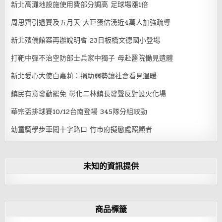
新北高灘地設施使用費部分調高 足球場漲1倍
周思齊引退賽及五月天 大巨蛋估湧近4萬人加強疏導
新北殯儀館案再辦說明會 23日板橋文德國小登場
打靶中彈不治空防部士兵家中獨子 母赴醫院慟見遺體
新北愛心大使白嘉莉：捐助弱勢讓社會看見溫暖
鎮民有意發動罷免 彰化二林鎮長發聲反對設火化場
華宗盃排球賽10/12台南登場 345隊分組較勁
幼童騎學步車闖十字路口 竹市府擬懲處照顧者
未知的資訊提供
商品標籤