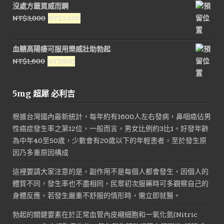
沒處方籤買威而鋼
格：
格：
原
目
NT$
3,000
NT$
1,600
NT$1,000。
NT$450。
始
前
價
價
血糖高陽痿可服用樂威壯助勃起
格：
格：
原
目
NT$
1,600
NT$
800
NT$3,000。
NT$1,600。
始
前
價
價
5mg 超犀 必利吉
格：
格：
NT$1,600。
NT$800。
根據台灣國內最新統計，每年約有1600人左右發病，鼻咽癌佔男
性癌症發生率之第12位，一般而言，男女比例約3比1。好發年齡
為中年40至50歲，少數會有20歲以下的年輕患者，至於發生原
因乃多重原因構成
這裡要請大家注意的是，副作用不是每個人都會發生，因個人的
體質不同，發生率也不盡相同，民眾初次服藥時可多觀察自己的
身體反應，若發生嚴重不舒服的情形時，需立即就醫。
勃起的關鍵要素在於正常血管內皮襯細胞和一氧化氮(Nitric