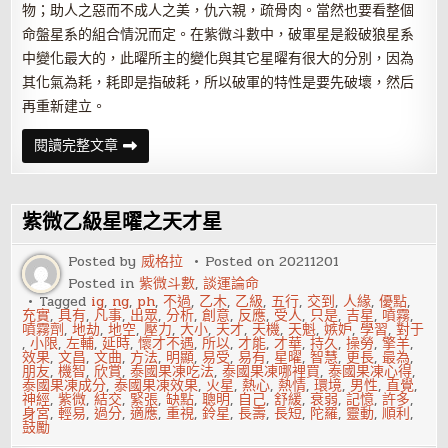
物；助人之惡而不成人之美，仇六親，疏骨肉。當然也要看整個
命盤星系的組合情況而定。在紫微斗數中，破軍星是殺破狼星系
中變化最大的，此曜所主的變化與其它星曜有很大的分別，因為
其化氣為耗，耗即是指破耗，所以破軍的特性是要先破壞，然后
再重新建立。
破
閱讀完整文章
軍
星
坐
守
十
紫微乙級星曜之天才星
二
宮
——
Posted by
威格拉
Posted on
20211201
田
Posted in
紫微斗數
,
談運論命
宅
宮
Tagged
ig
,
ng
,
ph
,
不過
,
乙木
,
乙級
,
五行
,
交到
,
人緣
,
優點
,
充實
,
具有
,
凡事
,
出眾
,
分析
,
創意
,
反應
,
受人
,
只是
,
吉星
,
噴霧
,
噴霧劑
,
地劫
,
地空
,
壓力
,
大小
,
天才
,
天機
,
天魁
,
嫉妒
,
學習
,
對于
,
小限
,
左輔
,
延時
,
懷才不遇
,
所以
,
才能
,
才華
,
持久
,
操勞
,
擎羊
,
效果
,
文昌
,
文曲
,
方法
,
明顯
,
易受
,
易有
,
星曜
,
智慧
,
更長
,
最為
,
朋友
,
機智
,
欣賞
,
泰國果凍吃法
,
泰國果凍哪裡買
,
泰國果凍心得
,
泰國果凍成分
,
泰國果凍效果
,
火星
,
熱心
,
熱情
,
環境
,
男性
,
直覺
,
神經
,
紫微
,
結交
,
緊張
,
缺點
,
聰明
,
自己
,
舒緩
,
衰弱
,
記憶
,
許多
,
身宮
,
輕易
,
過分
,
適應
,
重視
,
鈴星
,
長壽
,
長短
,
陀羅
,
靈動
,
順利
,
鼓勵