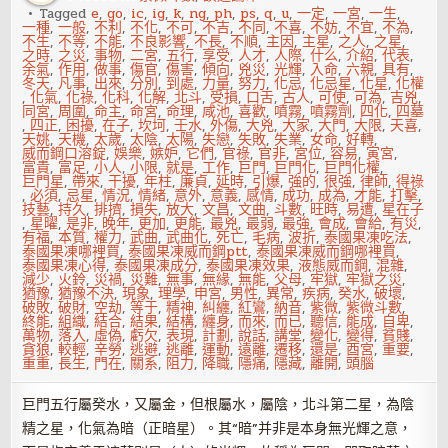
空
Tagged
e
,
go
,
ic
,
ig
,
k
,
ng
,
ph
,
ps
,
q
,
u
,
一定
,
一宮
,
一生
,
一種
,
一般
,
不利
,
不化
,
不可
,
不吉
,
不同
,
不喜
,
不妨
,
不宜
,
不為
,
不生
,
不等
,
不能
,
不良影響
,
不長
,
不順
,
主因
,
主星
,
之人
,
之星
,
之時
,
之災
,
事物
,
二宮
,
五行
,
享受
,
人才
,
人際
,
什么
,
介紹
,
代表
,
余氣
,
作用
,
做事
,
傷官
,
傷害
,
傾向
,
兇災
,
光輝
,
入命
,
六親
,
具有
,
冬天
,
凡事
,
出來
,
分別
,
到處
,
力量
,
努力
,
化忌
,
化忌星
,
化星
,
化權
,
化氣
,
化祿
,
化科
,
化解
,
北斗
,
受損
,
口舌
,
古人
,
可使
,
可為
,
吉兇
,
同宮
,
周圍
,
命主
,
命宮
,
命理
,
咸池
,
喜歡
,
噴霧
,
噴霧劑
,
四化
,
四墓
,
四正
,
困擾
,
在子
,
坎坷
,
壬水
,
外傷
,
大兇
,
大家
,
大門
,
大限
,
天喜
,
天姚
,
天機
,
太歲
,
太陰
,
太陽
,
失戀
,
失敗
,
失業
,
女命
,
好轉
,
威而鋼口溶錠
,
娛樂
,
嫉妒
,
它們
,
官祿
,
官非
,
宮位
,
容易
,
寅宮
,
富貴
,
富足
,
小人
,
小限
,
就是
,
工作
,
巨門
,
巨門化
,
巨門化權
,
巨門星
,
帶來
,
干擾
,
年柱
,
廉貞
,
延時
,
引爆
,
強的
,
很強
,
律師
,
得祿
,
必須
,
忌星
,
情況
,
情緒
,
意外
,
意義
,
感情
,
成功
,
成為
,
才能
,
打擊
,
技藝
,
持久
,
排擠
,
損失
,
放大
,
文昌
,
文曲
,
斗數
,
旺時
,
易遭
,
星在子
,
星曜
,
是非
,
晚年
,
更加
,
更能
,
最兇
,
最弱
,
最強
,
會成
,
會給
,
有災
,
有福
,
本質
,
權力
,
武曲
,
武曲化
,
死亡
,
毛病
,
波折
,
泰國果凍吃法
,
泰國果凍哪裡買
,
泰國果凍威而鋼ptt
,
泰國果凍威而鋼哪裡買
,
泰國果凍心得
,
泰國果凍成分
,
泰國果凍效果
,
液態威而鋼
,
混雜
,
減少
,
火鈴
,
災禍
,
災難
,
無事
,
無緣
,
無能
,
父母
,
牢獄
,
牢獄之災
,
猶豫
,
猶豫不決
,
現象
,
理學
,
申宮
,
男性
,
異常
,
疾病
,
癸水
,
破壞
,
破敗
,
破財
,
空劫
,
等于
,
精神
,
糾纏
,
紅鸞
,
納音
,
紫微
,
紫微斗數
,
終能
,
組織
,
結合
,
結果
,
結構
,
纏身
,
而來
,
而已
,
聽信
,
能成
,
自卑
,
萬物
,
落入
,
虛偽
,
虧欠
,
表現
,
計劃
,
說話
,
講堂
,
變化
,
變得
,
貧賤
,
貪狼
,
較輕
,
辛勞
,
逃避
,
逃離
,
運動
,
遠離
,
遷移
,
還是
,
酉宮
,
重要
,
重重
,
長生
,
門在
,
關系
,
阻力
,
降職
,
隱痛
,
隱藏
,
離開
,
頭腦
巨門五行屬癸水，又屬金，但根屬水，屬陰，北斗第二星，為陰
精之星，化氣為暗（正暗星）。其“暗”并非是本身無光輝之意，