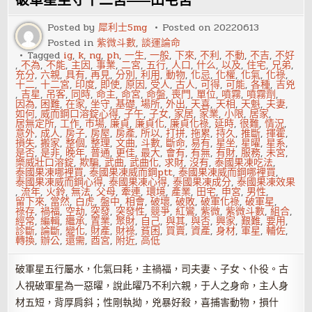
破軍星坐守十二宮——田宅宮
中
的
小
Posted by
犀利士5mg
Posted on
20220613
限
Posted in
紫微斗數
,
談運論命
Tagged
ig
,
k
,
ng
,
ph
,
一生
,
一般
,
下來
,
不利
,
不動
,
不吉
,
不好
,
不為
,
不能
,
主因
,
事業
,
二宮
,
五行
,
人口
,
什么
,
以及
,
住宅
,
兄弟
,
充分
,
六親
,
具有
,
再見
,
分別
,
利用
,
動物
,
化忌
,
化權
,
化氣
,
化祿
,
十二
,
十二宮
,
印度
,
即使
,
原因
,
受人
,
古人
,
可得
,
可能
,
各種
,
吉兇
,
吉星
,
吊客
,
同時
,
命主
,
命宮
,
命盤
,
喪門
,
單位
,
噴霧
,
噴霧劑
,
因為
,
困難
,
在家
,
坐守
,
基礎
,
場所
,
外出
,
天喜
,
天相
,
天魁
,
夫妻
,
如何
,
威而鋼口溶錠心得
,
子午
,
子女
,
家居
,
家業
,
小限
,
居家
,
居無定所
,
工作
,
市場
,
廉貞
,
廉貞化
,
廉貞化祿
,
延時
,
很難
,
情況
,
意外
,
成人
,
房子
,
房屋
,
房產
,
所以
,
打拼
,
拖累
,
持久
,
推斷
,
揮霍
,
損失
,
搬家
,
整個
,
整理
,
文曲
,
斗數
,
斷命
,
易有
,
星坐
,
星曜
,
星系
,
是否
,
是非
,
晚年
,
普通
,
更佳
,
最大
,
會有
,
有無
,
有財
,
服務
,
未宮
,
樂威壯口溶錠
,
欺騙
,
武曲
,
武曲化
,
求財
,
沒有
,
泰國果凍吃法
,
泰國果凍哪裡買
,
泰國果凍威而鋼ptt
,
泰國果凍威而鋼哪裡買
,
泰國果凍威而鋼心得
,
泰國果凍心得
,
泰國果凍成分
,
泰國果凍效果
,
流年
,
火鈴
,
無法
,
父母
,
牽連
,
環境
,
產業
,
田宅
,
申宮
,
男性
,
留下來
,
當然
,
白虎
,
盤中
,
相會
,
破壞
,
破敗
,
破軍化祿
,
破軍星
,
祿存
,
禍福
,
空劫
,
突發
,
突發性
,
競爭
,
紅鸞
,
紫微
,
紫微斗數
,
組合
,
經常
,
編輯
,
繼承
,
置業
,
聚財
,
自己
,
與其
,
與否
,
興家
,
艱難
,
要用
,
診斷
,
論斷
,
變化
,
財產
,
財祿
,
貧困
,
買賣
,
資產
,
身材
,
軍星
,
輔佐
,
轉換
,
辦公
,
還需
,
酉宮
,
附近
,
高低
破軍星五行屬水，化氣曰耗，主禍福，司夫妻、子女、仆役。古
人視破軍星為一惡曜，說此曜乃不利六親，于人之身命，主人身
材五短，背厚肩斜；性剛執拗，兇暴好殺，喜捕害動物，損什