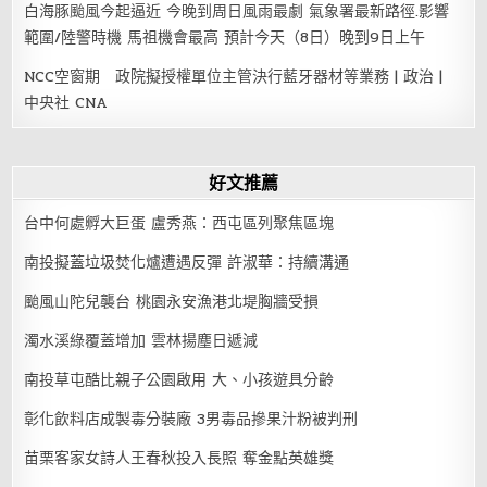
白海豚颱風今起逼近 今晚到周日風雨最劇 氣象署最新路徑.影響
範圍/陸警時機 馬祖機會最高 預計今天（8日）晚到9日上午
NCC空窗期 政院擬授權單位主管決行藍牙器材等業務 | 政治 |
中央社 CNA
好文推薦
台中何處孵大巨蛋 盧秀燕：西屯區列聚焦區塊
南投擬蓋垃圾焚化爐遭遇反彈 許淑華：持續溝通
颱風山陀兒襲台 桃園永安漁港北堤胸牆受損
濁水溪綠覆蓋增加 雲林揚塵日遞減
南投草屯酷比親子公園啟用 大、小孩遊具分齡
彰化飲料店成製毒分裝廠 3男毒品摻果汁粉被判刑
苗栗客家女詩人王春秋投入長照 奪金點英雄獎