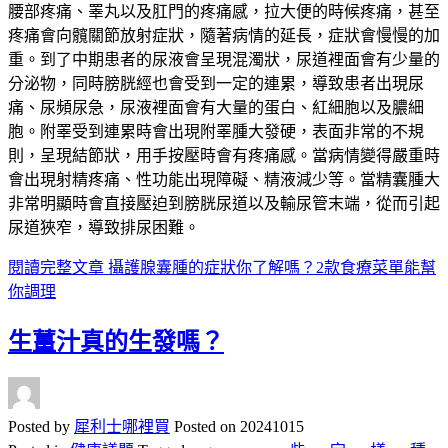
腰部疼痛、睪丸以及肛門的疼痛感，拉大便的時候疼痛，甚至
疼痛會向髖關節放射症狀，隨著病情的延長，症狀會慢慢的加
重。到了中期患者的尿液會呈現混濁狀，尿道裡面會有少量的
分泌物，同時膀胱經也會受到一定的連累，導致患者出現尿
痛、尿頻尿急，尿液裡面會有大量的蛋白、紅細胞以及膿細
胞。附睪受到連累時會出現附睪腫大發硬，表面非常的不規
則，呈現結節狀，用手按壓時會有疼痛感。當病情變得嚴重時
會出現射精疼痛、性功能出現障礙、精液減少等。當精囊腫大
非常明顯時會直接壓迫到膀胱尿道以及輸尿管末端，從而引起
尿道狹窄，導致排尿困難。
閱讀完整文章
攝護腺囊腫的症狀你了解嗎？2款食療菜單能幫
你調理
生薑汁真的生發嗎？
Posted by
犀利士哪裡買
Posted on
20241015