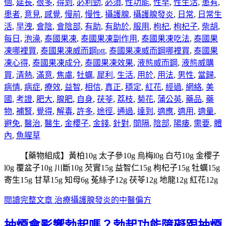
個
,
延長
,
很多
,
得到
,
必利勁
,
必須
,
性功能
,
性早
,
性生活
,
患有
,
患者
,
意見
,
感覺
,
慢前
,
慢性
,
攝護腺
,
攝護腺發炎
,
日常
,
日常生
活
,
早洩
,
會陰
,
會陰部
,
有助
,
有助於
,
服用
,
枸杞
,
枸杞子
,
柴胡
,
每日
,
泡澡
,
泰國果凍
,
泰國果凍副作用
,
泰國果凍吃法
,
泰國果
凍哪裡買
,
泰國果凍威而鋼ptt
,
泰國果凍威而鋼哪裡買
,
泰國果
凍心得
,
泰國果凍成分
,
泰國果凍效果
,
液態威而鋼
,
液態威購
買
,
清熱
,
滿意
,
焦慮
,
牡蠣
,
犀利
,
生活
,
用於
,
用法
,
男性
,
當歸
,
病情
,
病症
,
療效
,
益智
,
相信
,
真正
,
穩定
,
紅花
,
經過
,
網絡
,
美
國
,
考證
,
肥大
,
腺肥
,
自身
,
茯苓
,
荔枝
,
菊花
,
蒲公英
,
藥品
,
藥
物
,
補腎
,
覺得
,
解毒
,
許多
,
途徑
,
通過
,
達到
,
適應
,
適用
,
適量
,
避免
,
醫治
,
醫生
,
金櫻子
,
金錢
,
針對
,
間隔
,
陰部
,
陽痿
,
需要
,
體
內
,
魚腥草
【藥物組成】黃柏10g 太子參10g 烏梅l0g 白芍10g 金櫻子
l0g 覆盆子10g 川斷10g 芡實15g 益智仁15g 枸杞子15g 牡蠣15g
寄生15g 甘草15g 知母6g 菟絲子12g 茯苓12g 地龍12g 紅花12g
閱讀完整文章
治療攝護腺發炎的中醫偏方
抽煙會影響勃起嗎？勃起功能障礙跟抽煙