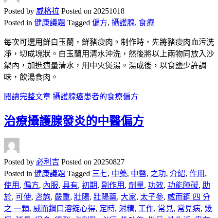
Posted by
威格拉
Posted on
20251018
Posted in
健康議題
Tagged
偏方
,
攝護腺
,
食療
每次可選用鮮白玉蘭，鮮豬瘦肉。制作時，先將豬瘦肉血污洗
凈，切成塊狀。白玉蘭用清水沖洗，然後將以上兩物同放入沙
鍋內，加進適量清水，用中火煲湯。湯成後，以食鹽少許調
味，飲湯食肉。
閱讀完整文章
攝護腺癌患者的食療偏方
治療攝護腺發炎的中醫偏方
Posted by
必利吉
Posted on
20250827
Posted in
健康議題
Tagged
三七
,
中藥
,
中醫
,
之功
,
介紹
,
作用
,
使用
,
偏方
,
內服
,
具有
,
初期
,
副作用
,
劑量
,
功效
,
功能障礙
,
助
於
,
可使
,
咨詢
,
嚴重
,
壯陽
,
壯陽藥
,
大家
,
太子參
,
威而鋼 四 分
之 一顆
,
威而鋼口溶錠心得
,
定時
,
射精
,
工作
,
常見
,
常見病
,
幾