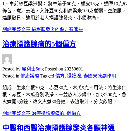
1、車前綠豆粱米粥： 將車前子60克、橘皮15克、通草10克紗
佈包，煮汁去渣，入綠豆50克和高粱米100克煮粥。空腹服，
連服數日。適用於老人攝護腺發炎、小便淋痛。
閱讀完整文章
攝護腺發炎的偏方有哪些
治療攝護腺痛的5個偏方
Posted by
犀利士5mg
Posted on
20250601
Posted in
健康議題
Tagged
偏方
,
攝護腺
,
泰國果凍副作用
組成：生米仁根30克，赤豆30克，木瓜9克。用法：將生米仁
根、赤豆、木瓜分別洗凈，一並放人沙鍋中，加水500克，急
火煮開5分鐘，改文火煮30分鐘，去渣取汁，分次飲服。
閱讀完整文章
治療攝護腺痛的5個偏方
中醫和西醫治療攝護腺發炎各顯神通