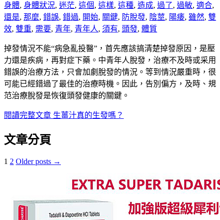
身體
,
身體狀況
,
迷茫
,
這個
,
這樣
,
這種
,
造成
,
過了
,
過敏
,
適合
,
還是
,
那麼
,
錯誤
,
錯過
,
開始
,
關鍵
,
防脫發
,
陰莖
,
陽痿
,
雖然
,
雙
效
,
雙重
,
需要
,
青年
,
青年人
,
須有
,
頭發
,
體質
掉發情況不能“病急亂投醫”，首先應該搞清楚掉發原因，是壓
力還是疾病，再對症下藥。中青年人脫發，治療不及時或采用
錯誤的治療方法，只會加劇脫發的情況。等到情況嚴重時，很
可能已經錯過了最佳的治療時機。因此，告別偏方，及時、規
范治療脫發是恢復頭發健康的關鍵。
閱讀完整文章
生薑汁真的生發嗎？
文章分頁
1
2
Older posts →