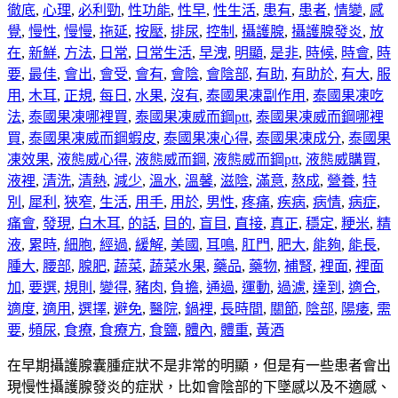
徹底
,
心理
,
必利勁
,
性功能
,
性早
,
性生活
,
患有
,
患者
,
情變
,
感
覺
,
慢性
,
慢慢
,
拖延
,
按壓
,
排尿
,
控制
,
攝護腺
,
攝護腺發炎
,
放
在
,
新鮮
,
方法
,
日常
,
日常生活
,
早洩
,
明顯
,
是非
,
時候
,
時會
,
時
要
,
最佳
,
會出
,
會受
,
會有
,
會陰
,
會陰部
,
有助
,
有助於
,
有大
,
服
用
,
木耳
,
正規
,
每日
,
水果
,
沒有
,
泰國果凍副作用
,
泰國果凍吃
法
,
泰國果凍哪裡買
,
泰國果凍威而鋼ptt
,
泰國果凍威而鋼哪裡
買
,
泰國果凍威而鋼蝦皮
,
泰國果凍心得
,
泰國果凍成分
,
泰國果
凍效果
,
液態威心得
,
液態威而鋼
,
液態威而鋼ptt
,
液態威購買
,
液裡
,
清洗
,
清熱
,
減少
,
溫水
,
溫馨
,
滋陰
,
滿意
,
熬成
,
營養
,
特
別
,
犀利
,
狹窄
,
生活
,
用手
,
用於
,
男性
,
疼痛
,
疾病
,
病情
,
病症
,
痛會
,
發現
,
白木耳
,
的話
,
目的
,
盲目
,
直接
,
真正
,
穩定
,
粳米
,
精
液
,
累時
,
細胞
,
經過
,
緩解
,
美國
,
耳鳴
,
肛門
,
肥大
,
能夠
,
能長
,
腫大
,
腰部
,
腺肥
,
蔬菜
,
蔬菜水果
,
藥品
,
藥物
,
補腎
,
裡面
,
裡面
加
,
要選
,
規則
,
變得
,
豬肉
,
負擔
,
通過
,
運動
,
過濾
,
達到
,
適合
,
適度
,
適用
,
選擇
,
避免
,
醫院
,
鍋裡
,
長時間
,
關節
,
陰部
,
陽痿
,
需
要
,
頻尿
,
食療
,
食療方
,
食鹽
,
體內
,
體重
,
黃酒
在早期攝護腺囊腫症狀不是非常的明顯，但是有一些患者會出
現慢性攝護腺發炎的症狀，比如會陰部的下墜感以及不適感、