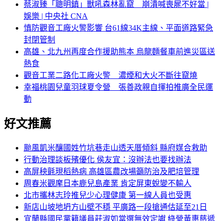
蔡淑臻「聰明鎮」獸吼森林亂竄 崩潰喊喪屍不好當 |
娛樂 | 中央社 CNA
慎防觀音工廠火警影響 台61線34K主線、平面道路緊急
封閉管制
高雄、北九州再度合作援助熊本 烏龍麵餐車前進災區送
熱食
觀音工業二路化工廠火警 濃煙和大火不斷往竄燒
幸福桃園兒童羽球夏令營 張善政親自揮拍推廣全民運
動
好文推薦
颱風凱米釀國姓竹坑巷走山透天厝傾斜 縣府媒合救助
行動治理談板殯優化 侯友宜：沒辦法也要找辦法
高屏秧氈現稻熱病 高雄區農改場籲防治及肥培管理
周春米觀摩日本鹿兒島產業 肯定屏東蛻變不輸人
北市攜林志玲推兒少心理健康 第一線人員也受惠
新店山坡地坍方山壁不穩 平廣路一段搶通估延至21日
宜蘭縣國民黨籍議員莊淑如當選無效定讞 綠營黃惠慈遞