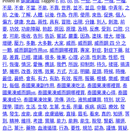
Posted in
健康議題
Tagged
e
,
go
,
oo
,
ps
,
一些
,
一定
,
一樣
,
一種
,
不是
,
不會
,
不當
,
不能
,
不靠
,
世界
,
並不
,
並且
,
中醫
,
中青年
,
之
前
,
之後
,
了解
,
人體
,
以後
,
作為
,
作用
,
使用
,
來告
,
促進
,
個人
,
偏方
,
健康
,
充血
,
兩性
,
具有
,
冒險
,
出現
,
分鐘
,
別人
,
刺激
,
前
要
,
功效
,
功能障礙
,
勃起
,
原因
,
原理
,
及時
,
反應
,
受到
,
口腔
,
只
會
,
可能
,
吸收
,
告別
,
告訴
,
嘗試
,
嚴重
,
因為
,
塗抹
,
增大
,
增強
,
增硬
,
壓力
,
多數
,
大多數
,
大家
,
威而
,
威而鋼
,
威而鋼 四 分 之
一顆
,
威而鋼副作用ptt
,
威而鋼哪裡買
,
專家
,
對症
,
對症下藥
,
就
是
,
差異
,
已經
,
建議
,
很多
,
後果
,
心理
,
必須
,
性刺激
,
性慾
,
性
行
,
恢復
,
情況
,
愛撫
,
應該
,
我們
,
所說
,
抑制劑
,
持久
,
揉搓
,
搞清
楚
,
擁抱
,
改善
,
效嗎
,
效果
,
方式
,
方法
,
明顯
,
是頭
,
時候
,
時機
,
最佳
,
最終
,
會有
,
有力
,
有助
,
有效
,
服用
,
服藥
,
根據
,
樂威
,
樂威
壯
,
每個
,
泰國果凍副作用
,
泰國果凍吃法
,
泰國果凍哪裡買
,
泰
國果凍威而鋼ptt
,
泰國果凍威而鋼哪裡買
,
泰國果凍心得
,
泰國
果凍成分
,
泰國果凍效果
,
流傳
,
消化
,
液態威購買
,
特別
,
狀況
,
理學
,
環的
,
生活
,
生發
,
生薑
,
生長
,
用量
,
疾病
,
病因
,
療效
,
發
情
,
發生
,
皮能
,
皮膚
,
皮膚過敏
,
直接
,
眉毛
,
看來
,
真的
,
知道
,
等
到
,
精神
,
維持
,
考證
,
胃腸
,
能力
,
能夠
,
能生
,
脫發
,
腎虧
,
腸道
,
自己
,
薑汁
,
藥物
,
血液循環
,
行為
,
要性
,
規范
,
認為
,
謹慎
,
質疑
,