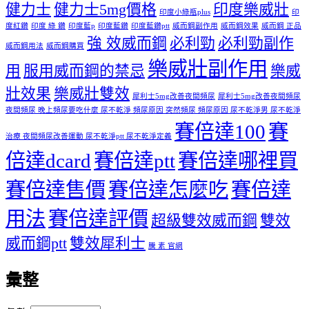
健力士
健力士5mg價格
印度樂威壯
印度小綠瓶plus
印
度紅鑽
印度 綠 鑽
印度藍p
印度藍鑽
印度藍鑽ptt
威而鋼副作用
威而鋼效果
威而鋼 正品
強 效威而鋼
必利勁
必利勁副作
威而鋼用法
威而鋼購買
樂威壯副作用
用
服用威而鋼的禁忌
樂威
壯效果
樂威壯雙效
犀利士5mg改善夜間頻尿
犀利士5mg改善夜間頻尿
夜間頻尿 晚上頻尿要吃什麼 尿不乾淨 頻尿原因 突然頻尿 頻尿原因 尿不乾淨男 尿不乾淨
賽倍達100
賽
治療 夜間頻尿改善運動 尿不乾淨ptt 尿不乾淨定義
倍達dcard
賽倍達ptt
賽倍達哪裡買
賽倍達售價
賽倍達怎麼吃
賽倍達
用法
賽倍達評價
超級雙效威而鋼
雙效
威而鋼ptt
雙效犀利士
騰 素 官網
彙整