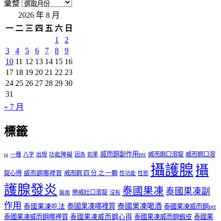
彙整
2026 年 8 月
一
二
三
四
五
六
日
1
2
3
4
5
6
7
8
9
10
11
12
13
14
15
16
17
18
19
20
21
22
23
24
25
26
27
28
29
30
31
« 7 月
標籤
威而鋼副作用ptt
威而鋼口溶錠
威而鋼口溶
ig
一種
八字
出現
功能障礙
因為
如果
攝護腺
攝
錠心得
威而鋼哪裡買
威而鋼 四 分 之 一顆
性功能
性慾
護腺發炎
泰國果凍
泰國果凍副
樂威壯口溶錠
沒有
服用
作用
泰國果凍哪裡買
泰國果凍喝酒
泰國果凍吃法
泰國果凍威而鋼ptt
泰國果凍威而鋼哪裡買
泰國果凍威而鋼心得
泰國果凍威而鋼蝦皮
泰國果