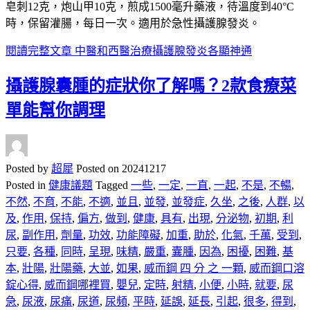
皂刺12克，炮山甲10克，煎成1500毫升藥液，待溫度到40°C
時，保留灌腸，每日一次。適用於急性攝護腺發炎。
閱讀完整文章
中醫和西醫治療攝護腺發炎各顯神通
攝護腺囊腫的症狀你了解嗎？2款食療菜
單能幫你調理
Posted by
超犀
Posted on
20241217
Posted in
健康議題
Tagged
一些
,
一定
,
一直
,
一起
,
不是
,
不暢
,
不然
,
不育
,
不能
,
不適
,
並且
,
並發
,
並發症
,
久坐
,
之後
,
人群
,
以
及
,
作用
,
保持
,
偏方
,
做到
,
健康
,
具有
,
出現
,
分泌物
,
初期
,
利
尿
,
副作用
,
劑量
,
功效
,
功能障礙
,
加重
,
助於
,
化氣
,
千萬
,
受到
,
只要
,
各種
,
同時
,
呈現
,
味精
,
嚴重
,
囊腫
,
因為
,
困擾
,
困難
,
基
本
,
壯陽
,
壯陽藥
,
大並
,
如果
,
威而鋼 四 分 之 一顆
,
威而鋼口溶
錠心得
,
威而鋼哪裡買
,
嬰兒
,
定時
,
射精
,
小便
,
小時
,
就要
,
尿
急
,
尿液
,
尿痛
,
尿道
,
尿頻
,
平時
,
延誤
,
延長
,
引起
,
很多
,
得到
,