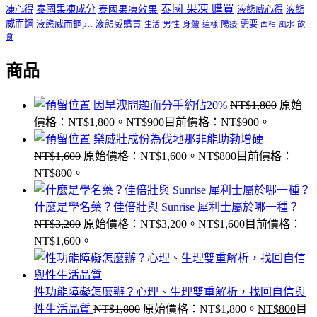
泰國 果凍 購買
泰國果凍成分
凍心得
泰國果凍效果
液態威心得
液態
威而鋼
液態威而鋼ptt
液態威購買
男性
陽痿
需要
生活
身體
這樣
面相
風水
飲
食
商品
因早洩問題而分手約佔20%
NT$
1,800
原始
價格：NT$1,800。
NT$
900
目前價格：NT$900。
樂威壯成份為伐地那非能助勃增硬
NT$
1,600
原始價格：NT$1,600。
NT$
800
目前價格：
NT$800。
什麼是學名藥？佳倍壯與 Sunrise 犀利士屬於哪一種？
NT$
3,200
原始價格：NT$3,200。
NT$
1,600
目前價格：
NT$1,600。
性功能障礙怎麼辦？心理、生理雙重解析，找回自信與
性生活品質
NT$
1,800
原始價格：NT$1,800。
NT$
800
目