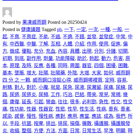
Posted by
果凍威而鋼
Posted on
20250424
Posted in
健康議題
Tagged
ph
,
一下
,
一定
,
一次
,
一種
,
一般
,
一
起
,
不育
,
不育症
,
不能
,
不過
,
不適
,
不錯
,
並發
,
並發症
,
中常
,
中
有
,
中西醫
,
中醫
,
了解
,
互相
,
人體
,
介紹
,
作用
,
使用
,
促進
,
偏
方
,
做成
,
優點
,
充分
,
充血
,
內容
,
具體
,
出現
,
分別
,
分鐘
,
切開
,
初期
,
到底
,
副作用
,
劑量
,
功能障礙
,
助於
,
勃起
,
動力
,
危害
,
原
本
,
原理
,
及時
,
反應
,
各種
,
同時
,
周圍
,
器官
,
四個
,
困擾
,
困難
,
基本
,
墜脹
,
增大
,
壯陽
,
壯陽藥
,
外陰
,
大增
,
大家
,
如何
,
威而鋼
四 分 之 一顆
,
威而鋼口溶錠心得
,
威而鋼哪裡買
,
定時
,
容易
,
射精
,
對人
,
對於
,
小腹
,
就是
,
尿急
,
尿液
,
尿瀦留
,
尿痛
,
尿線
,
尿
路
,
尿道
,
尿道炎
,
尿頻
,
工作
,
巧治
,
巴結
,
帶來
,
常見
,
常規
,
幾
個
,
康復
,
延長
,
引起
,
彎曲
,
往往
,
很多
,
必利勁
,
急性
,
性交
,
性交
痛
,
性功能
,
性器
,
性器官
,
性慾
,
性早
,
性生活
,
性病
,
患有
,
患者
,
感染
,
感覺
,
慢性
,
慢性病
,
應對
,
應用
,
應當
,
應該
,
成為
,
我們
,
所
以
,
手段
,
抗菌
,
按摩
,
排出
,
排尿
,
損傷
,
擴散
,
攝護腺
,
攝護腺發
炎
,
收縮
,
整個
,
方便
,
方法
,
方面
,
日常
,
日常生活
,
早洩
,
明顯
,
時