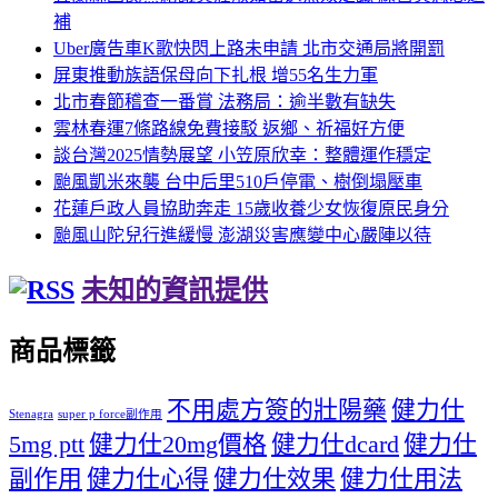
補
Uber廣告車K歌快閃上路未申請 北市交通局將開罰
屏東推動族語保母向下扎根 增55名生力軍
北市春節稽查一番賞 法務局：逾半數有缺失
雲林春運7條路線免費接駁 返鄉、祈福好方便
談台灣2025情勢展望 小笠原欣幸：整體運作穩定
颱風凱米來襲 台中后里510戶停電、樹倒塌壓車
花蓮戶政人員協助奔走 15歲收養少女恢復原民身分
颱風山陀兒行進緩慢 澎湖災害應變中心嚴陣以待
未知的資訊提供
商品標籤
不用處方簽的壯陽藥
健力仕
Stenagra
super p force副作用
5mg ptt
健力仕20mg價格
健力仕dcard
健力仕
副作用
健力仕心得
健力仕效果
健力仕用法