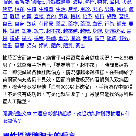
而鋼
,
液態威而鋼ptt
,
液態威購買
,
濃度
,
熱門
,
物質
,
犀利
,
狀況
,
狹窄
,
現在
,
生殖
,
生殖器
,
生活
,
產業
,
用於
,
男子
,
男性
,
留意
,
病
因
,
發現
,
的藥
,
直接
,
真的
,
節奏
,
糟糕
,
給予
,
維持
,
網路
,
習慣
,
自己
,
自身
,
致病
,
荷爾蒙
,
藥品
,
藥物
,
藥理
,
血管
,
行為
,
補充
,
要
性
,
試過
,
認為
,
謠言
,
起不來
,
越來越
,
越糟
,
身體
,
身體狀況
,
這
是
,
造成
,
過去
,
過程
,
醫師
,
重要
,
開始
,
關係
,
陰莖
,
陽痿
,
雙效
,
雙重
,
需要
,
須有
,
類的
,
體內
,
體質
,
黃色
抽菸百害而無一益，癮君子可得留意自身健康狀況！一名55歲
男子，就醫時主訴自己「弟弟壞了，起不來」，時間長達數
年，即便試過各種壯陽偏方，情況卻越來越糟糕。在醫師給予
荷爾蒙補充後仍不見效，因而將他愛吸菸的習慣列入致病因
素，檢查後竟發現他「血管90%以上狹窄」，手術過程中醫嘆
「不是沒有成功過，可是他就失敗了。」最後只能找泌尿科裝
置人工陰莖。
閱讀完整文章
抽煙會影響勃起嗎？勃起功能障礙跟抽煙有什
麼關係？