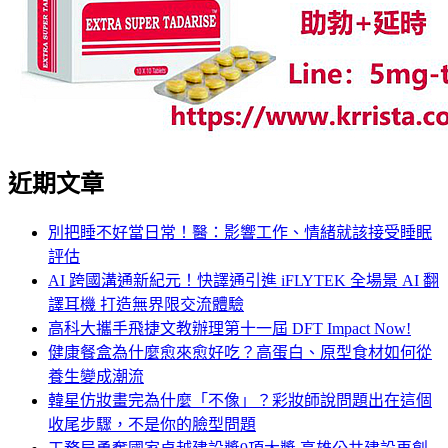
近期文章
別把睡不好當日常！醫：影響工作、情緒就該接受睡眠
評估
AI 跨國溝通新紀元！快譯通引進 iFLYTEK 全場景 AI 翻
譯耳機 打造無界限交流體驗
高科大攜手飛捷文教辦理第十一屆 DFT Impact Now!
健康餐盒為什麼愈來愈好吃？高蛋白、原型食材如何從
養生變成潮流
韓星仿妝畫完為什麼「不像」？彩妝師說問題出在這個
收尾步驟，不是你的臉型問題