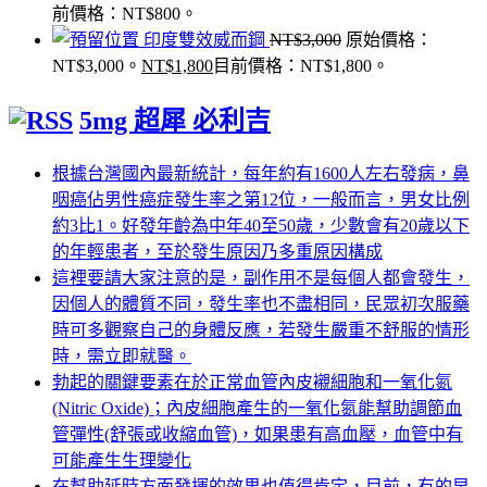
前價格：NT$800。
印度雙效威而鋼
NT$
3,000
原始價格：
NT$3,000。
NT$
1,800
目前價格：NT$1,800。
5mg 超犀 必利吉
根據台灣國內最新統計，每年約有1600人左右發病，鼻
咽癌佔男性癌症發生率之第12位，一般而言，男女比例
約3比1。好發年齡為中年40至50歲，少數會有20歲以下
的年輕患者，至於發生原因乃多重原因構成
這裡要請大家注意的是，副作用不是每個人都會發生，
因個人的體質不同，發生率也不盡相同，民眾初次服藥
時可多觀察自己的身體反應，若發生嚴重不舒服的情形
時，需立即就醫。
勃起的關鍵要素在於正常血管內皮襯細胞和一氧化氮
(Nitric Oxide)；內皮細胞產生的一氧化氮能幫助調節血
管彈性(舒張或收縮血管)，如果患有高血壓，血管中有
可能產生生理變化
在幫助延時方面發揮的效果也值得肯定，目前，有的早