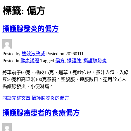
標籤:
偏方
攝護腺發炎的偏方
Posted by
雙效液態威
Posted on
20260111
Posted in
健康議題
Tagged
偏方
,
攝護腺
,
攝護腺發炎
將車前子60克、橘皮15克、通草10克紗佈包，煮汁去渣，入綠
豆50克和高粱米100克煮粥。空腹服，連服數日。適用於老人
攝護腺發炎、小便淋痛。
閱讀完整文章
攝護腺發炎的偏方
攝護腺癌患者的食療偏方