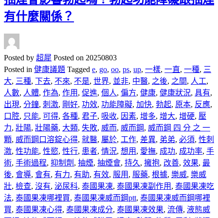
有什麼關係？
Posted by
超犀
Posted on
20250803
Posted in
健康議題
Tagged
e
,
go
,
oo
,
ps
,
up
,
一樣
,
一直
,
一種
,
三
大
,
三種
,
下去
,
不來
,
不是
,
世界
,
並非
,
中醫
,
之後
,
之間
,
人工
,
人數
,
人體
,
作為
,
作用
,
促進
,
個人
,
偏方
,
健康
,
健康狀況
,
具有
,
出現
,
分鐘
,
刺激
,
剛好
,
功效
,
功能障礙
,
加快
,
勃起
,
原本
,
反應
,
口腔
,
只能
,
可得
,
各種
,
君子
,
吸收
,
因素
,
增多
,
增大
,
增硬
,
壓
力
,
壯陽
,
壯陽藥
,
大類
,
失敗
,
威而
,
威而鋼
,
威而鋼 四 分 之 一
顆
,
威而鋼口溶錠心得
,
就醫
,
屬於
,
工作
,
差異
,
弟弟
,
必須
,
性刺
激
,
性功能
,
性慾
,
性行
,
患者
,
情況
,
想用
,
愛撫
,
成功
,
成功率
,
手
術
,
手術過程
,
抑制劑
,
抽煙
,
抽煙會
,
持久
,
擁抱
,
改善
,
效果
,
最
後
,
會導
,
會有
,
有力
,
有助
,
有效
,
服用
,
服藥
,
根據
,
樂威
,
樂威
壯
,
檢查
,
沒有
,
泌尿科
,
泰國果凍
,
泰國果凍副作用
,
泰國果凍吃
法
,
泰國果凍哪裡買
,
泰國果凍威而鋼ptt
,
泰國果凍威而鋼哪裡
買
,
泰國果凍心得
,
泰國果凍成分
,
泰國果凍效果
,
流傳
,
液態威