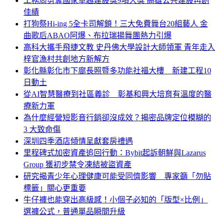
工務局勇奪國家卓越建設獎9項大獎 高雄公共建設再創
佳績
打狗祭Hi-ing 5全卡司解鎖！三大免費舞台20組藝人 金
曲歌后ABAO阿爆、布拉瑞揚舞團熱力引爆
高科大攜手飛捷文教 史丹佛大學設計大師領軍 青年走入
梓官漁村共創地方新解方
彰化縣彰化市下廍長照暨多功能社福大樓 新建工程10
日動土
從AI智慧醫療到社區義診 彰基和興大培育有溫度的醫
療新力軍
為什麼經營短影音行銷卻沒成效？揭密品牌定位模糊的
3 大致命傷
深圳四季酒店傾情呈獻套房禮遇
里程碑式加密資產追回行動：Bybit起訴朝鮮與Lazarus
Group 獲初步禁令凍結被盜資產
研究揭青少年心理健康可能受同儕影響 專家籲「勿貼
標籤」關心更重要
牛仔褲也能穿出高級感！小個子必知的「版型×比例」
選褲公式，普通單品瞬間升級