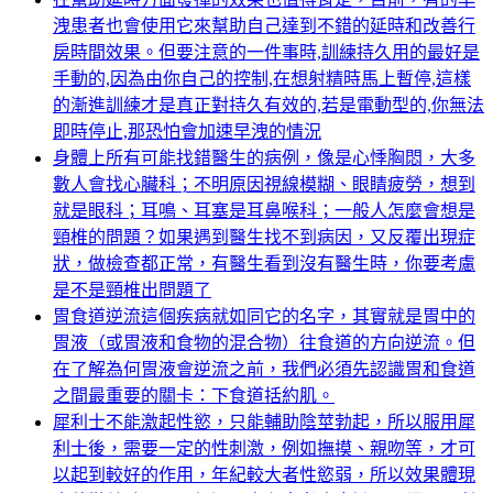
洩患者也會使用它來幫助自己達到不錯的延時和改善行
房時間效果。但要注意的一件事時,訓練持久用的最好是
手動的,因為由你自己的控制,在想射精時馬上暫停,這樣
的漸進訓練才是真正對持久有效的,若是電動型的,你無法
即時停止,那恐怕會加速早洩的情況
身體上所有可能找錯醫生的病例，像是心悸胸悶，大多
數人會找心臟科；不明原因視線模糊、眼睛疲勞，想到
就是眼科；耳鳴、耳塞是耳鼻喉科；一般人怎麼會想是
頸椎的問題？如果遇到醫生找不到病因，又反覆出現症
狀，做檢查都正常，有醫生看到沒有醫生時，你要考慮
是不是頸椎出問題了
胃食道逆流這個疾病就如同它的名字，其實就是胃中的
胃液（或胃液和食物的混合物）往食道的方向逆流。但
在了解為何胃液會逆流之前，我們必須先認識胃和食道
之間最重要的關卡：下食道括約肌。
犀利士不能激起性慾，只能輔助陰莖勃起，所以服用犀
利士後，需要一定的性刺激，例如撫摸、親吻等，才可
以起到較好的作用，年紀較大者性慾弱，所以效果體現