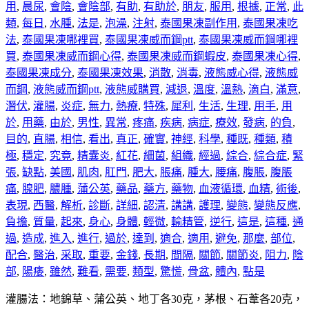
用
,
晨尿
,
會陰
,
會陰部
,
有助
,
有助於
,
朋友
,
服用
,
根據
,
正常
,
此
類
,
每日
,
水腫
,
法是
,
泡澡
,
注射
,
泰國果凍副作用
,
泰國果凍吃
法
,
泰國果凍哪裡買
,
泰國果凍威而鋼ptt
,
泰國果凍威而鋼哪裡
買
,
泰國果凍威而鋼心得
,
泰國果凍威而鋼蝦皮
,
泰國果凍心得
,
泰國果凍成分
,
泰國果凍效果
,
消散
,
消毒
,
液態威心得
,
液態威
而鋼
,
液態威而鋼ptt
,
液態威購買
,
減退
,
溫度
,
溫熱
,
滴白
,
滿意
,
潛伏
,
灌腸
,
炎症
,
無力
,
熱療
,
特殊
,
犀利
,
生活
,
生理
,
用手
,
用
於
,
用藥
,
由於
,
男性
,
異常
,
疼痛
,
疾病
,
病症
,
療效
,
發病
,
的負
,
目的
,
直腸
,
相信
,
看出
,
真正
,
確實
,
神經
,
科學
,
種既
,
種類
,
積
極
,
穩定
,
究竟
,
精囊炎
,
紅花
,
細菌
,
組織
,
經過
,
綜合
,
綜合症
,
緊
張
,
缺點
,
美國
,
肌肉
,
肛門
,
肥大
,
脹痛
,
腫大
,
腰痛
,
腹脹
,
腹脹
痛
,
腺肥
,
膿腫
,
蒲公英
,
藥品
,
藥方
,
藥物
,
血液循環
,
血精
,
術後
,
表現
,
西醫
,
解析
,
診斷
,
詳細
,
認清
,
講講
,
護理
,
變態
,
變態反應
,
負擔
,
質量
,
起來
,
身心
,
身體
,
輕微
,
輸精管
,
逆行
,
這是
,
這種
,
通
過
,
造成
,
進入
,
進行
,
過於
,
達到
,
適合
,
適用
,
避免
,
那麼
,
部位
,
配合
,
醫治
,
采取
,
重要
,
金錢
,
長期
,
間隔
,
關節
,
關節炎
,
阻力
,
陰
部
,
陽痿
,
雖然
,
難看
,
需要
,
類型
,
驚慌
,
骨盆
,
體內
,
點是
灌腸法：地錦草、蒲公英、地丁各30克，茅根、石葦各20克，