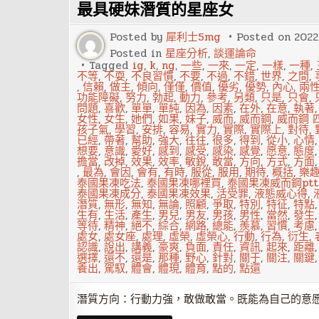
最具硬妹潛質的星座女
最
有
可
Posted by
犀利士5mg
Posted on
2022
能
成
Posted in
星座分析
,
談運論命
為
Tagged
ig
,
k
,
ng
,
一些
,
一來
,
一定
,
一樣
,
一種
,
老
不等
,
不耍
,
不良習慣
,
不要
,
不過
,
不錯
,
世界
,
之間
,
板
,
信賴
,
做主
,
傾向
,
僅僅
,
價值
,
優劣
,
優勢
,
內心
,
兩
的
功能障礙
,
努力
,
勃起
,
動力
,
參考
,
另類
,
只是
,
只會
,
心
問題
,
喜歡
,
單單
,
單純
,
因為
,
因素
,
在外
,
在意
,
執著
腹
女性
,
女生
,
她們
,
如果
,
妹子
,
威而
,
威而鋼
,
威而鋼 四
孩子氣
,
學習
,
安排
,
容易
,
實力
,
實際
,
實際上
,
對待
,
已經
,
帶著
,
幫助
,
強大
,
往往
,
很多
,
得到
,
從小
,
心情
想要
,
意識
,
愛好
,
感到
,
感受
,
感染
,
感覺
,
愿意
,
態度
擔當
,
改掉
,
效果
,
效率
,
敏銳
,
敢當
,
方向
,
方式
,
方面
,
最為
,
會因
,
會有
,
有時
,
服從
,
服用
,
期待
,
概括
,
樂
泰國果凍吃法
,
泰國果凍哪裡買
,
泰國果凍威而鋼ptt
泰國果凍成分
,
泰國果凍效果
,
活受罪
,
液態威心得
,
潛質
,
無形
,
無知
,
無論
,
照顧
,
爭取
,
特別
,
特征
,
特點
生有
,
生活
,
產生
,
男兒
,
男友
,
男孩
,
男性
,
當然
,
發生
等待
,
精神
,
絕不
,
綜合
,
網路
,
總能
,
羨慕
,
習慣
,
考慮
處女
,
處女座
,
處理
,
虛榮
,
虛榮心
,
行動
,
行為
,
衍生
,
認識
,
說出
,
講義
,
豪爽
,
負面
,
責任
,
資訊
,
起來
,
距離
選擇
,
還不
,
還是
,
那種
,
野心
,
針對
,
關于
,
關注
,
關鍵
養出
,
駕馭
,
體會
,
體現
,
體育
,
點的
,
點還
潛質方向：行動力強，敢做敢當。既能為自己的意