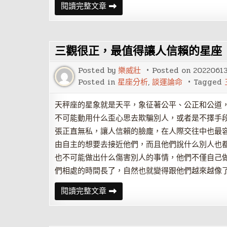
最
閱讀完整文章
具
硬
妹
潛
質
三觀很正，最值得讓人信賴的星座
的
星
座
Posted by
樂威壯
Posted on
2022061
女
Posted in
星座分析
,
談運論命
Tagged
天秤座的星象就是天平，象征著公平、公正和公道
不可能動用什么歪心思去欺騙別人，或者是不擇手
張正直無私，讓人信賴的臉龐，在人際交往中也最
由自主的想要去接近他們，而且他們說什么別人也
也不可能做出什么傷害別人的事情，他們不僅自己
們相處的時間長了，自然也就變得跟他們越來越像
三
閱讀完整文章
觀
很
正，
最