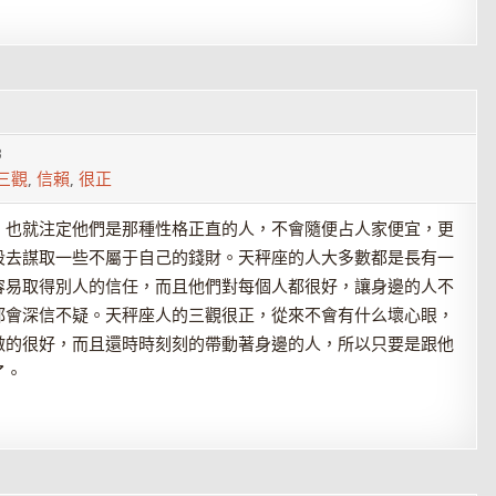
3
三觀
,
信賴
,
很正
，也就注定他們是那種性格正直的人，不會隨便占人家便宜，更
段去謀取一些不屬于自己的錢財。天秤座的人大多數都是長有一
容易取得別人的信任，而且他們對每個人都很好，讓身邊的人不
都會深信不疑。天秤座人的三觀很正，從來不會有什么壞心眼，
做的很好，而且還時時刻刻的帶動著身邊的人，所以只要是跟他
了。