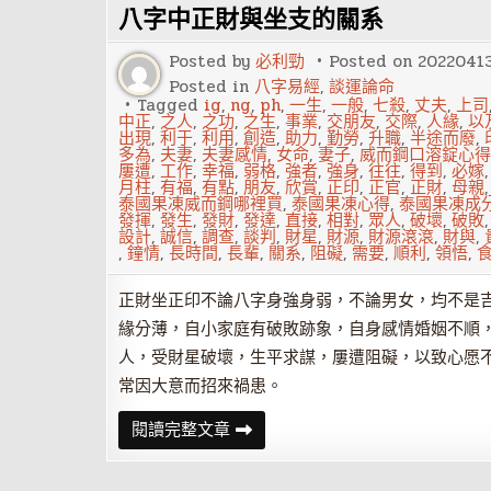
值
八字中正財與坐支的關系
得
讓
人
Posted by
必利勁
Posted on
2022041
信
賴
Posted in
八字易經
,
談運論命
的
Tagged
ig
,
ng
,
ph
,
一生
,
一般
,
七殺
,
丈夫
,
上司
星
中正
,
之人
,
之功
,
之生
,
事業
,
交朋友
,
交際
,
人緣
,
以
座
出現
,
利于
,
利用
,
創造
,
助力
,
勤勞
,
升職
,
半途而廢
,
多為
,
夫妻
,
夫妻感情
,
女命
,
妻子
,
威而鋼口溶錠心得
屢遭
,
工作
,
幸福
,
弱格
,
強者
,
強身
,
往往
,
得到
,
必嫁
月柱
,
有福
,
有點
,
朋友
,
欣賞
,
正印
,
正官
,
正財
,
母親
泰國果凍威而鋼哪裡買
,
泰國果凍心得
,
泰國果凍成
發揮
,
發生
,
發財
,
發達
,
直接
,
相對
,
眾人
,
破壞
,
破敗
設計
,
誠信
,
調查
,
談判
,
財星
,
財源
,
財源滾滾
,
財與
,
,
鐘情
,
長時間
,
長輩
,
關系
,
阻礙
,
需要
,
順利
,
領悟
,
正財坐正印不論八字身強身弱，不論男女，均不是
緣分薄，自小家庭有破敗跡象，自身感情婚姻不順
人，受財星破壞，生平求謀，屢遭阻礙，以致心愿
常因大意而招來禍患。
八
閱讀完整文章
字
中
正