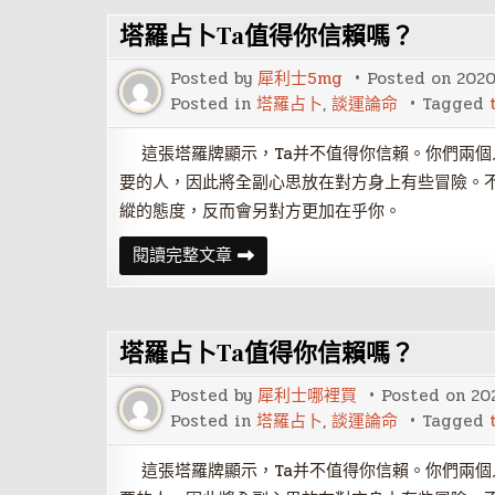
財
與
塔羅占卜Ta值得你信賴嗎？
坐
支
的
Posted by
犀利士5mg
Posted on
202
關
系
Posted in
塔羅占卜
,
談運論命
Tagged
這張塔羅牌顯示，Ta并不值得你信賴。你們兩個
要的人，因此將全副心思放在對方身上有些冒險。
縱的態度，反而會另對方更加在乎你。
塔
閱讀完整文章
羅
占
卜
Ta
值
塔羅占卜Ta值得你信賴嗎？
得
你
信
Posted by
犀利士哪裡買
Posted on
20
賴
嗎？
Posted in
塔羅占卜
,
談運論命
Tagged
這張塔羅牌顯示，Ta并不值得你信賴。你們兩個