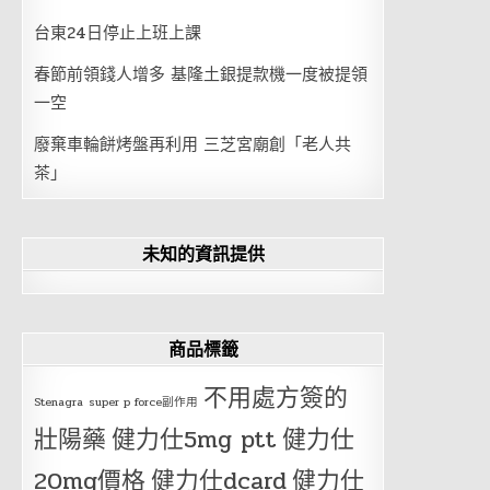
台東24日停止上班上課
春節前領錢人增多 基隆土銀提款機一度被提領
一空
廢棄車輪餅烤盤再利用 三芝宮廟創「老人共
茶」
未知的資訊提供
商品標籤
不用處方簽的
Stenagra
super p force副作用
壯陽藥
健力仕5mg ptt
健力仕
20mg價格
健力仕dcard
健力仕