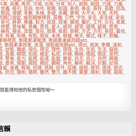
共事
,
具備
,
再苦
,
冷場
,
出現
,
分享
,
別人
,
創新
,
創造
,
力達
,
力量
,
,
含義
,
吸引
,
告訴
,
命中
,
和睦
,
和諧
,
善用
,
善良
,
喜好
,
喜歡
,
因為
,
,
堅固
,
增硬
,
多數
,
多樣
,
多變
,
多難
,
夢想
,
大不大
,
大家
,
天時
,
而鋼口溶錠
,
威而鋼哪裡買
,
孤獨
,
它們
,
守信
,
安全
,
安全感
,
安安
,
,
寧可
,
將夢
,
專屬
,
對方
,
就是
,
就會
,
展現
,
屬於
,
工作
,
左右
,
差異
,
,
想要
,
意味著
,
意義
,
意見
,
愛人
,
感到
,
感受
,
感情
,
感覺
,
愿意
,
,
擁有
,
擅長
,
改變
,
放在
,
放棄
,
新創
,
新鮮
,
方式
,
方形
,
易發
,
最佳
,
時
,
有著
,
有趣
,
有點
,
朋友
,
未來
,
根據
,
樂天
,
模式
,
樣子
,
欺騙
,
凍哪裡買
,
泰國果凍喝酒
,
泰國果凍威而鋼ptt
,
分
,
泰國果凍效果
,
浪漫
,
液態威而鋼ptt
,
測出
,
測測
,
準備
,
溫和
,
質
,
狀態
,
獨處
,
現在
,
現況
,
理性
,
環境
,
生命
,
生就
,
生活
,
癡迷
,
看
,
真實
,
瞬間
,
知道
,
確定
,
私密
,
秒鐘
,
積極
,
穩固
,
穩定
,
突然
,
師
,
聚會
,
能力
,
能將
,
能成
,
能變
,
脾氣
,
自主
,
自己
,
自然
,
興趣
,
動
,
要來
,
規劃
,
規矩
,
親近
,
觀察
,
角色
,
解析
,
解決
,
計劃
,
記得
,
身處
,
身邊
,
輕易
,
迅速
,
逃避
,
這件
,
這樣
,
過程
,
達到
,
達成
,
適合
,
系
,
防范
,
隨和
,
隨時
,
雖然
,
雙方
,
離不開
,
需要
,
順利
,
領導
,
風險
,
，你就能得知他的私密個性呦～
信賴