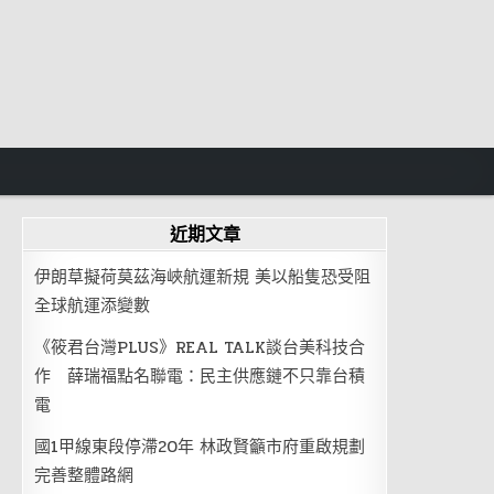
近期文章
伊朗草擬荷莫茲海峽航運新規 美以船隻恐受阻
全球航運添變數
《筱君台灣PLUS》REAL TALK談台美科技合
作 薛瑞福點名聯電：民主供應鏈不只靠台積
電
國1甲線東段停滯20年 林政賢籲市府重啟規劃
完善整體路網