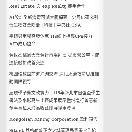
Real Estate 與 eXp Realty 攜手合作
AI設計全新病毒可滅大腸桿菌 史丹佛研究引
發生物安全隱憂 | 科技 | 中央社 CNA
平鎮男用餐突發休克 119線上指導CPR接力
AED成功搶命
黃世杰桃園大業黃昏市場拜票 拋市營公車、捷
運接駁拚改善交通
桃園環教團前進沖繩交流 深化永續教育思維推
動國際視野
展現學子藝文軟實力！115年新北市自強盃學生
書法及水彩寫生比賽成果展示暨埔墘行曾憲新
董事長私人珍品收藏聯展隆重登場
Mongolian Mining Corporation 盈利預告
Bitget 與格勒普正念之城管理局簽署合作協