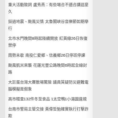
重大活動致詞 盧秀燕：有些場合不適合講這麼
久
挺過地震、颱風災情 太魯閣峽谷音樂節如期舉
行
北市水門晚間8時起陸續開放 紅黃線26日恢復
禁停
雨勢未歇 南投仁愛鄉、信義鄉26日停班停課
颱風凱米來襲 花蓮光豐公路晚間6時起全線封
路
大巨蛋台灣大賽散場驚險 議員質疑防災避難電
腦模擬是假象
高市稽查132件冬至食品 1太空鴨1小湯圓違規
台南市警局主管交接 黃偉哲勉確實執行打擊詐
欺