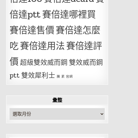
倍達ptt
賽倍達哪裡買
賽倍達售價
賽倍達怎麼
吃
賽倍達用法
賽倍達評
價
超級雙效威而鋼
雙效威而鋼
ptt
雙效犀利士
騰 素 官網
彙整
彙
整