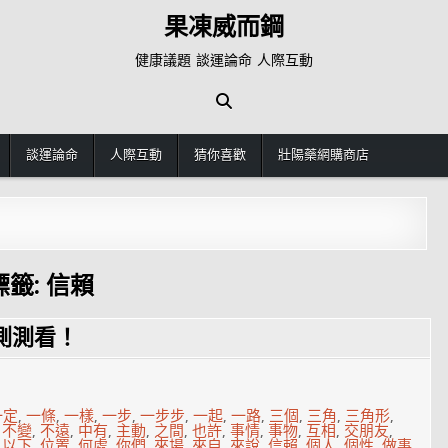
果凍威而鋼
健康議題 談運論命 人際互動
談運論命
人際互動
猜你喜歡
壯陽藥網購商店
標籤:
信賴
測測看！
一定
,
一條
,
一樣
,
一步
,
一步步
,
一起
,
一路
,
三個
,
三角
,
三角形
,
,
不變
,
不遠
,
中有
,
主動
,
之間
,
也許
,
事情
,
事物
,
互相
,
交朋友
,
,
以下
,
位置
,
何處
,
你們
,
來場
,
來自
,
來說
,
信賴
,
個人
,
個性
,
做事
,