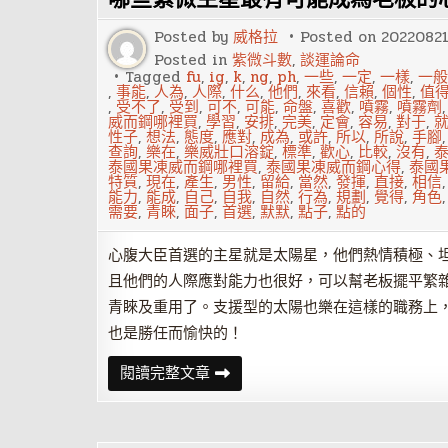
做
好
Posted by
威格拉
Posted on
2022082
的
人，
Posted in
紫微斗數
,
談運論命
就
Tagged
fu
,
ig
,
k
,
ng
,
ph
,
一些
,
一定
,
一樣
,
一般
值
,
事能
,
人為
,
人際
,
什么
,
他們
,
來看
,
信賴
,
個性
,
值
得
,
受不了
,
受到
,
可不
,
可能
,
命盤
,
喜歡
,
噴霧
,
噴霧劑
信
威而鋼哪裡買
,
學習
,
安排
,
完美
,
定會
,
容易
,
對于
,
賴
性子
,
想法
,
態度
,
應對
,
成為
,
或許
,
所以
,
所說
,
手腳
查詢
,
樂在
,
樂威壯口溶錠
,
標準
,
歡心
,
比較
,
沒有
,
泰國果凍威而鋼哪裡買
,
泰國果凍威而鋼心得
,
泰國
特質
,
現在
,
產生
,
男性
,
留給
,
當然
,
發揮
,
直接
,
相信
能力
,
能成
,
自己
,
自我
,
自然
,
行為
,
規劃
,
覺得
,
角色
需要
,
青睞
,
面子
,
首選
,
默默
,
點子
,
點的
心腹大臣首選的主星就是太陽星，他們熱情積極、
且他們的人際應對能力也很好，可以幫老板擺平繁
青睞及重用了。支援型的太陽也樂在這樣的職務上
也是勝任而愉快的！
哪
閱讀完整文章
些
紫
微
主
星