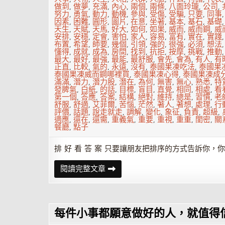
做到
,
做夢
,
充滿
,
內心
,
兩個
,
兩條
,
八面玲瓏
,
公司
,
努力
,
勇氣
,
動力
,
動機
,
參與
,
受傷
,
受騙
,
只要
,
同事
因素
,
困難
,
圓形
,
圖片
,
在意
,
坐著
,
基本
,
基石
,
基礎
天生
,
天賦
,
天馬
,
好大
,
如何
,
如果
,
威而
,
威而鋼
,
威
安排
,
安穩
,
定會
,
害怕
,
家人
,
容易
,
富有
,
實在
,
實踐
布置
,
希望
,
師要
,
幾個
,
引領
,
強的
,
很強
,
必須
,
想法
懂得
,
成就
,
成為
,
房間
,
找到
,
抗拒
,
按摩
,
挑戰
,
推動
最大
,
最好
,
最強
,
最能
,
最舒服
,
會先
,
會為
,
有人
,
有
正直
,
比較
,
氣的
,
永遠
,
沒有
,
泰國果凍吃法
,
泰國果
泰國果凍威而鋼哪裡買
,
泰國果凍心得
,
泰國果凍成
滿滿
,
潛力
,
潛力股
,
潛在
,
為何
,
無害
,
無心
,
熟悉
,
特
發脾氣
,
白紙
,
的話
,
目標
,
盲目
,
直覺
,
相同
,
相處
,
看
第一個
,
答應
,
答案
,
結構
,
絕對
,
維持
,
總是
,
習慣
,
老
舒服
,
舒適
,
艾菲爾
,
苦惱
,
茫然
,
著人
,
著想
,
處理
,
行
評價
,
話題
,
說走就走
,
調解
,
變化
,
象征
,
負責
,
超級
,
適應
,
還在
,
還需
,
重義氣
,
重要
,
重視
,
重重
,
閨密
,
關
餐廳
,
點子
排 好 看 答 案 只要讓朋友把排序的方式告訴你
你
閱讀完整文章
內
心
最
癡
迷、
每件小事都願意做好的人，就值得
最
抗