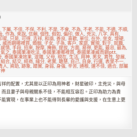
3
,
下屬
,
不佳
,
不保
,
不利
,
不是
,
不會
,
不為
,
不老
,
不能
,
不適
,
不順
,
及
,
作為
,
來說
,
信賴
,
個性
,
假如
,
偏印
,
做人
,
兇災
,
八字
,
具有
,
印星
,
只是
,
可得
,
吉祥
,
和諧
,
善良
,
喜歡
,
單位
,
在外
,
坐支
,
增硬
,
,
威而鋼哪裡買
,
婚姻
,
子女
,
子孫
,
客戶
,
家庭
,
實現
,
對于
,
就職
,
,
感情
,
手段
,
招來
,
按摩
,
掩飾
,
提拔
,
方面
,
易得
,
更能
,
最忌
,
最為
,
,
氣之
,
泰國果凍吃法
,
泰國果凍哪裡買
,
泰國果凍威而鋼ptt
,
分
,
泰國果凍效果
,
混雜
,
父母
,
現在
,
生活
,
用神
,
男女
,
異性
,
發展
,
,
組合
,
結交
,
經商
,
緣分
,
老實
,
聰慧
,
自己
,
自身
,
行運
,
表里不一
,
貴人
,
資助
,
跡象
,
踏實
,
身弱
,
身強
,
辛苦
,
通根
,
運不佳
,
適合
,
部屬
食神
吉祥的配置，尤其是以正印為用神者，財星破印，主兇災，與母
，而且妻子與母親關系不佳，不能相互容忍。正印為助力為貴
不能實現，在事業上也不能得到長輩的愛護與支援，在生意上更