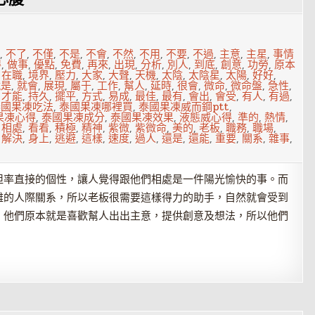
1
,
不了
,
不僅
,
不是
,
不會
,
不然
,
不用
,
不要
,
不過
,
主意
,
主星
,
事情
得
,
做事
,
優點
,
免費
,
再來
,
出現
,
分析
,
別人
,
到底
,
創意
,
功勞
,
原本
,
在職
,
境界
,
壓力
,
大家
,
大聲
,
天機
,
太陰
,
太陰星
,
太陽
,
好好
,
就是
,
就會
,
展現
,
屬于
,
工作
,
幫人
,
延時
,
很會
,
微命
,
微命盤
,
急性
,
,
才能
,
持久
,
擺平
,
方式
,
易成
,
最佳
,
最有
,
會出
,
會受
,
有人
,
有過
,
泰國果凍吃法
,
泰國果凍哪裡買
,
泰國果凍威而鋼ptt
,
果凍心得
,
泰國果凍成分
,
泰國果凍效果
,
液態威心得
,
準的
,
熱情
,
,
相處
,
看看
,
積極
,
精神
,
紫微
,
紫微命
,
美的
,
老板
,
職務
,
職場
,
,
解決
,
身上
,
逃避
,
這樣
,
速度
,
過人
,
還是
,
還能
,
重要
,
關系
,
雜事
,
坦率直接的個性，讓人覺得跟他們相處是一件陽光愉快的事。而
雜的人際關系，所以老板很需要這樣得力的助手，自然就會受到
，他們原本就是喜歡幫人出出主意，提供創意及想法，所以他們