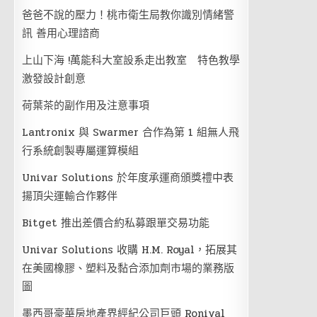
爸爸不說的壓力！桃市衛生局教你識別情緒警
訊 善用心理諮商
上山下海 !萬能科大室設系走出教室 特色教學
激發設計創意
荷葉茶的副作用及注意事項
Lantronix 與 Swarmer 合作為第 1 組無人飛
行系統創製專屬運算模組
Univar Solutions 於年度承運商頒獎禮中表
揚頂尖運輸合作夥伴
Bitget 推出差價合約私募跟單交易功能
Univar Solutions 收購 H.M. Royal，拓展其
在美國橡膠、塑料及黏合添加劑市場的業務版
圖
墨西哥豪華房地產界經紀公司巨頭 Ronival