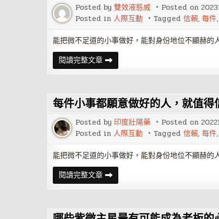
拒
Posted by
雙效液態威
Posted on
2023
的
是
Posted in
人際互動
Tagged
信賴
,
每件
什
么？
測
能把微不足道的小事做好，能對身份地位不顯赫的人
測
看！
每
閱讀完整文章
件
小
事
都
願
每件小事都願意做好的人，就值得
意
做
好
Posted by
印度壯陽藥
Posted on
2022
的
人，
Posted in
人際互動
Tagged
信賴
,
每件
就
值
得
能把微不足道的小事做好，能對身份地位不顯赫的人
信
賴
每
閱讀完整文章
件
小
事
都
願
哪些紫微主星最有可能成為老板的
意