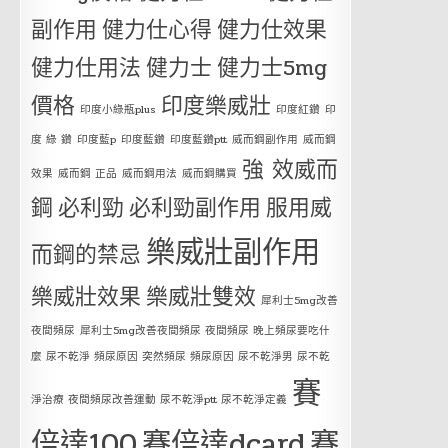
副作用
健力仕心得
健力仕效果
健力仕用法
健力士
健力士5mg
價格
印度樂威壯
印度小綠瓶plus
印度紅鑽
印
度 綠 鑽
印度藍p
印度藍鑽
印度藍鑽ptt
威而鋼副作用
威而鋼
強 效威而
效果
威而鋼 正品
威而鋼用法
威而鋼購買
鋼
必利勁
必利勁副作用
服用威
樂威壯副作用
而鋼的禁忌
樂威壯效果
樂威壯雙效
犀利士5mg改善
夜間頻尿
犀利士5mg改善夜間頻尿 夜間頻尿 晚上頻尿要吃什
麼 尿不乾淨 頻尿原因 突然頻尿 頻尿原因 尿不乾淨男 尿不乾
賽
淨治療 夜間頻尿改善運動 尿不乾淨ptt 尿不乾淨定義
倍達100
賽倍達dcard
賽