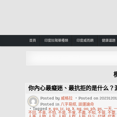
Skip
to
content
首頁
印度壯陽藥種類
印度威而鋼
健康議題
男性陽痿早洩藥:按此進入
你內心最癡迷、最抗拒的是什么？
Posted by
威格拉
Posted on
20231201
Posted in
八字易經
,
談運論命
Tagged
e
,
go
,
ic
,
ig
,
k
,
ng
,
oo
,
ph
,
ps
,
一天
,
不同
,
不喜
,
不怕
,
不是
,
不會
,
不盡
,
不知
,
不管
,
不要
人事
,
人物
,
人生
,
人相
,
人群
,
人脈
,
什么
,
付諸
,
代表