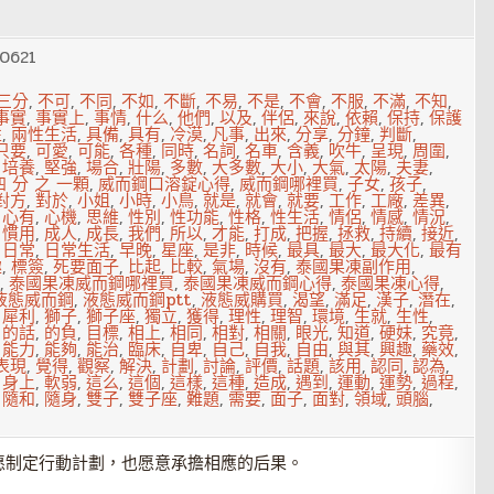
0621
三分
,
不可
,
不同
,
不如
,
不斷
,
不易
,
不是
,
不會
,
不服
,
不滿
,
不知
,
事實
,
事實上
,
事情
,
什么
,
他們
,
以及
,
伴侶
,
來說
,
依賴
,
保持
,
保護
性
,
兩性生活
,
具備
,
具有
,
冷漠
,
凡事
,
出來
,
分享
,
分鐘
,
判斷
,
只要
,
可愛
,
可能
,
各種
,
同時
,
名詞
,
名車
,
含義
,
吹牛
,
呈現
,
周圍
,
,
培養
,
堅強
,
場合
,
壯陽
,
多數
,
大多數
,
大小
,
大氣
,
太陽
,
夫妻
,
 分 之 一顆
,
威而鋼口溶錠心得
,
威而鋼哪裡買
,
子女
,
孩子
,
對方
,
對於
,
小姐
,
小時
,
小鳥
,
就是
,
就會
,
就要
,
工作
,
工廠
,
差異
,
,
心有
,
心機
,
思維
,
性別
,
性功能
,
性格
,
性生活
,
情侶
,
情感
,
情況
,
,
慣用
,
成人
,
成長
,
我們
,
所以
,
才能
,
打成
,
把握
,
拯救
,
持續
,
接近
,
,
日常
,
日常生活
,
早晚
,
星座
,
是非
,
時候
,
最具
,
最大
,
最大化
,
最有
趣
,
標簽
,
死要面子
,
比起
,
比較
,
氣場
,
沒有
,
泰國果凍副作用
,
,
泰國果凍威而鋼哪裡買
,
泰國果凍威而鋼心得
,
泰國果凍心得
,
液態威而鋼
,
液態威而鋼ptt
,
液態威購買
,
渴望
,
滿足
,
漢子
,
潛在
,
,
犀利
,
獅子
,
獅子座
,
獨立
,
獲得
,
理性
,
理智
,
環境
,
生就
,
生性
,
,
的話
,
的負
,
目標
,
相上
,
相同
,
相對
,
相關
,
眼光
,
知道
,
硬妹
,
究竟
,
,
能力
,
能夠
,
能治
,
臨床
,
自卑
,
自己
,
自我
,
自由
,
與其
,
興趣
,
藥效
,
表現
,
覺得
,
觀察
,
解決
,
計劃
,
討論
,
評價
,
話題
,
該用
,
認同
,
認為
,
,
身上
,
軟弱
,
這么
,
這個
,
這樣
,
這種
,
造成
,
遇到
,
運動
,
運勢
,
過程
,
,
隨和
,
隨身
,
雙子
,
雙子座
,
難題
,
需要
,
面子
,
面對
,
領域
,
頭腦
,
愿制定行動計劃，也愿意承擔相應的后果。