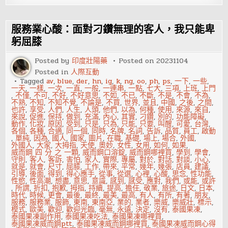
率
性
愛：
越
服務業心酸：面對刁鑽無理的客人，我只能卑
速
度
躬屈膝
越
快
Posted by
印度壯陽藥
Posted on
20231104
樂
Posted in
人際互動
Tagged
av
,
blue
,
der
,
hn
,
ig
,
k
,
ng
,
oo
,
ph
,
ps
,
一下
,
一些
,
一天
,
一樣
,
一次
,
一直
,
一般
,
一連串
,
一點
,
七大
,
三項
,
上班
,
上門
,
不僅
,
不可
,
不好
,
不好意思
,
不如
,
不已
,
不斷
,
不是
,
不會
,
不為
,
不熟
,
不知
,
不知不覺
,
不論是
,
不買
,
世界
,
並且
,
中國
,
之後
,
之間
,
也許
,
享受
,
人們
,
人生
,
人頭
,
他們
,
以為
,
何種
,
使用
,
來源
,
來自
,
來說
,
促進
,
保持
,
做到
,
充滿
,
內心
,
其實
,
刁鑽
,
別的
,
功能障礙
,
動作
,
化妝
,
原因
,
受到
,
只是
,
只為
,
只能
,
只要
,
叫醒
,
可愛
,
台灣
,
各個
,
各種
,
合適
,
同一個
,
同時
,
名牌
,
名詞
,
告訴
,
品質
,
員工
,
啟動
,
單純
,
因為
,
國人
,
國家
,
圖片
,
在職
,
基礎
,
場上
,
場合
,
外國
,
外國人
,
大家
,
大拇指
,
天使
,
奧妙
,
女性
,
女用
,
如何
,
如果
,
威而鋼 四 分 之 一顆
,
威而鋼口溶錠
,
威而鋼哪裡買
,
學到
,
學會
,
守則
,
客人
,
客訴
,
害怕
,
家人
,
實際
,
專屬
,
對於
,
對話
,
對談
,
小心
,
就是
,
就會
,
尺寸
,
屈膝
,
工作
,
帶來
,
平常
,
幾年
,
幾張
,
店員
,
建議
,
引導
,
後面
,
得到
,
得心應手
,
從事
,
從選
,
心裡
,
心酸
,
思念
,
性功能
,
性慾
,
性高潮
,
想盡
,
意思
,
意識
,
感到
,
感受
,
應對
,
我們
,
或能
,
或許
,
所謂
,
折扣
,
抱歉
,
拇指
,
持續
,
提高
,
擔任
,
敬業
,
旅途
,
日文
,
日本
,
時代
,
時候
,
更會
,
最後
,
最終
,
最美
,
最高
,
有人
,
有所
,
有著
,
朋友
,
服務
,
服務業
,
服飾
,
東南
,
東南亞
,
業的
,
業者
,
樂威
,
樂威壯
,
標示
,
模式
,
歐美
,
歡迎
,
歡迎光臨
,
毫無
,
永遠
,
決定
,
沒有
,
泰國果凍
,
泰國果凍副作用
,
泰國果凍吃法
,
泰國果凍哪裡買
,
泰國果凍威而鋼ptt
,
泰國果凍威而鋼哪裡買
,
泰國果凍威而鋼心得