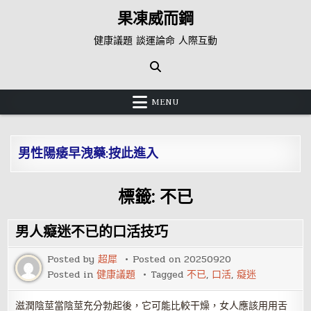
Skip
果凍威而鋼
to
content
健康議題 談運論命 人際互動
MENU
男性陽痿早洩藥:按此進入
標籤:
不已
男人癡迷不已的口活技巧
Posted by
超犀
Posted on
20250920
Posted in
健康議題
Tagged
不已
,
口活
,
癡迷
滋潤陰莖當陰莖充分勃起後，它可能比較干燥，女人應該用用舌