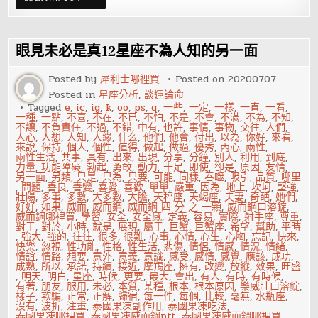
情
假
意
這
些
眼見未必是真12星座不為人知的另一面
星
座
虛
Posted by
犀利士哪裡買
Posted on
20200707
偽
Posted in
星座分析
,
談運論命
得
令
Tagged
e
,
ic
,
ig
,
k
,
oo
,
ps
,
q
,
一些
,
一定
,
一樣
,
一直
,
一看
,
人
一種
,
一點
,
不喜
,
不在
,
不已
,
不怕
,
不是
,
不會
,
不滿
,
不為
,
不知
,
害
不讓
,
不負責任
,
不過
,
不錯
,
中有
,
也許
,
事情
,
事物
,
交往
,
人們
,
怕
人心
,
人想
,
人知
,
人緣
,
什么
,
他們
,
他會
,
付出
,
以為
,
你好
,
來看
,
來說
,
保持
,
個人
,
個性
,
值得
,
做起
,
做過
,
優秀
,
內心
,
兩性
,
兩性生活
,
共事
,
具有
,
出來
,
出現
,
分享
,
分鐘
,
別人
,
利用
,
到底
,
力量
,
功能障礙
,
勃起
,
勇敢
,
動力
,
十足
,
即使
,
卻是
,
原因
,
友情
,
另一面
,
另類
,
只是
,
只為
,
只要
,
可能
,
同樣
,
吞噬
,
吸引
,
品質
,
哪里
,
問題
,
善良
,
善變
,
喜愛
,
喜歡
,
單單
,
嚴重
,
因為
,
地上
,
坎坷
,
堅強
,
壯陽
,
多事
,
多數
,
大多數
,
大膽
,
天秤座
,
天蝎座
,
夫妻
,
奇葩
,
她們
,
好好
,
如果
,
威而
,
威而鋼
,
威而鋼 四 分 之 一顆
,
威而鋼口溶錠
,
威而鋼哪裡買
,
學習
,
安全
,
安全感
,
定義
,
容易
,
實際
,
射手座
,
尊重
,
對于
,
對於
,
小時
,
就是
,
展現
,
屬于
,
巨蟹
,
巨蟹座
,
希望
,
幫助
,
平時
,
強大
,
強的
,
往往
,
很多
,
很難
,
心事
,
心情
,
心生
,
心胸
,
忘記
,
快來
,
快樂
,
忽視
,
性功能
,
性格
,
性生活
,
悲傷
,
情侶
,
情感
,
情況
,
情緒
,
情誼
,
情路
,
想要
,
意外
,
意義
,
意識
,
感受
,
感情
,
感覺
,
應該
,
成功
,
成熟
,
所以
,
承諾
,
持續
,
接近
,
摩羯座
,
擁有
,
改變
,
放縱
,
效果
,
旺盛
,
明天
,
明白
,
星座
,
時候
,
更要
,
最大
,
會出
,
有人
,
有時
,
有時候
,
有著
,
朋友
,
服用
,
未必
,
本質
,
某種
,
根本
,
根本原因
,
樂威壯口溶錠
,
樣子
,
欺騙
,
正常
,
正解
,
歸宿
,
每一件
,
每個
,
比較
,
毫無
,
水瓶座
,
沒有
,
波折
,
注重
,
泰國果凍副作用
,
泰國果凍吃法
,
泰國果凍哪裡買
,
泰國果凍威而鋼ptt
,
泰國果凍威而鋼哪裡買
,