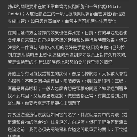
勃起的關鍵要素在於正常血管內皮襯細胞和一氧化氮(Nitric
Oxide)；內皮細胞產生的一氧化氮能幫助調節血管彈性(舒張或
收縮血管)，如果患有高血壓，血管中有可能產生生理變化
在幫助延時方面發揮的效果也值得肯定，目前，有的早洩患者也
會使用它來幫助自己達到不錯的延時和改善行房時間效果。但要
注意的一件事時,訓練持久用的最好是手動的,因為由你自己的控
制,在想射精時馬上暫停,這樣的漸進訓練才是真正對持久有效的,
若是電動型的,你無法即時停止,那恐怕會加速早洩的情況
身體上所有可能找錯醫生的病例，像是心悸胸悶，大多數人會找
心臟科；不明原因視線模糊、眼睛疲勞，想到就是眼科；耳鳴、
耳塞是耳鼻喉科；一般人怎麼會想是頸椎的問題？如果遇到醫生
找不到病因，又反覆出現症狀，做檢查都正常，有醫生看到沒有
醫生時，你要考慮是不是頸椎出問題了
胃食道逆流這個疾病就如同它的名字，其實就是胃中的胃液（或
胃液和食物的混合物）往食道的方向逆流。但在了解為何胃液會
逆流之前，我們必須先認識胃和食道之間最重要的關卡：下食道
括約肌。