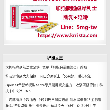
聲
背
後
近期文章
大拇指痛到無法拿鍋鏟 竟是「拇指腕掌關節炎」惹禍
警友辦事處大力相挺！岡山分局送上「父親節」暖心祝福
OpenAI示警新模型Astra恐具關鍵資安能力 收緊研發管控 | 科
技 | 中央社 CNA
白海豚颱風今起逼近 今晚到周日風雨最劇 氣象署最新路徑.影響
範圍/陸警時機 馬祖機會最高 預計今天（8日）晚到9日上午