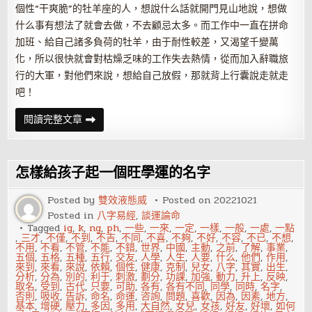
個性“干爽脆”的牡羊座的人，想說什么話就開門見山地說，想做
什么事有想法了就會去做，不去顧忌太多。而工作中一直在拼命
加班、給自己諸多負荷的牡羊，由于耐性較差，又渴望千變萬
化，所以很快就會對枯燥乏味的工作失去熱情，從而加入辭職旅
行的大軍，對他們來說，想給自己放假，那就背上行囊說走就走
吧！
12
閱讀完整文章
星
座
會
辭
職
怎樣給孩子起一個旺學運的名字
去
旅
行
Posted by
雙效液態威
Posted on
20221021
嗎？
Posted in
八字易經
,
談運論命
Tagged
ig
,
k
,
ng
,
ph
,
一些
,
一來
,
一定
,
一樣
,
一般
,
一處
,
一點
,
三才
,
不僅
,
不到
,
不吉
,
不同
,
不喜
,
不夠
,
不好
,
不容
,
不已
,
不想
,
不用
,
不看
,
不管
,
不能
,
不錯
,
世界
,
中國
,
主動
,
之前
,
了解
,
事業
,
五個
,
五格
,
五種
,
五行
,
交友
,
人學
,
人生
,
人要
,
什么
,
他們
,
作用
,
來到
,
來看
,
來說
,
依賴
,
個性
,
健康
,
克制
,
兒女
,
八字
,
其實
,
出生
,
分析
,
分為
,
別的
,
利于
,
刺激
,
劃分
,
功課
,
加強
,
動力
,
升上
,
反映
,
取名
,
受到
,
古代
,
只要
,
可助
,
各有
,
各有不同
,
同學
,
同時
,
名字
,
否則
,
吸收
,
告訴
,
命名
,
命運
,
咨詢
,
問題
,
喜歡
,
因為
,
因素
,
地方
,
基本
,
增硬
,
壓力
,
多因
,
多用
,
大自然
,
女兒
,
女孩
,
好友
,
好壞
,
如何