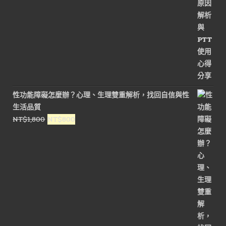
性功能障礙怎麼辦？心理、生理雙重解析，找回自信與性
生活品質
原
目
NT$
1,800
NT$
800
始
前
價
價
格：
格：
NT$1,800。
NT$800。