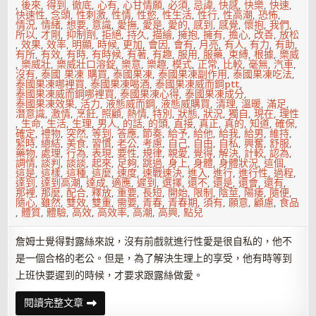
,
後來
,
得到
,
徹底
,
心有
,
心甘情願
,
必須
,
忌諱
,
快感
,
快樂
,
快速
,
快速性
,
念頭
,
性刺激
,
性情
,
性慾
,
性生活
,
性行
,
性高潮
,
恐怖
,
情況
,
情緒
,
想要
,
意識
,
愛撫
,
愛是
,
愛的
,
感到
,
感覺
,
懷抱
,
我們
,
所以
,
才剛
,
抑制劑
,
拒絕
,
持久
,
描繪
,
擁抱
,
擁有
,
擔心
,
改善
,
放松
,
效果
,
效率
,
明顯
,
時候
,
更加
,
會因
,
會有
,
月亮
,
有人
,
有力
,
有助
,
有所
,
有效
,
有時
,
有時候
,
有著
,
有趣
,
服用
,
服藥
,
束縛
,
根據
,
樂威
,
樂威壯
,
樂威壯口溶錠
,
樂意
,
樂趣
,
模式
,
正常
,
比較
,
毫無
,
汽車
,
沒有
,
泰國 果凍 購買
,
泰國果凍
,
泰國果凍副作用
,
泰國果凍吃法
,
泰國果凍哪裡買
,
泰國果凍喝酒
,
泰國果凍威而鋼ptt
,
泰國果凍威而鋼哪裡買
,
泰國果凍心得
,
泰國果凍成分
,
泰國果凍效果
,
活力
,
液態威而鋼
,
液態威購買
,
清理
,
溫暖
,
滿足
,
潛意識
,
激情
,
烹飪
,
照顧
,
熱情
,
特別
,
狀態
,
狀況
,
獨自
,
現在
,
理性
,
生命
,
生活
,
生理
,
男人
,
的話
,
的頭
,
直接
,
真正
,
真的
,
知道
,
確保
,
確定
,
禮物
,
突然
,
等到
,
答應
,
節奏
,
給予
,
給他
,
給我
,
給男
,
維持
,
緊時
,
總結
,
美食
,
習慣
,
老公
,
考慮
,
自己
,
自由
,
自私
,
興奮
,
舒服
,
藥物
,
處理
,
行為
,
表現
,
要性
,
規律
,
親愛
,
覺得
,
解決
,
計較
,
認為
,
調情
,
談判
,
談談
,
起來
,
足夠
,
跳過
,
身上
,
身體
,
身體狀況
,
這個
,
這是
,
這樣
,
這種
,
這麼
,
速度
,
速戰速決
,
進入
,
進行
,
進行性
,
過程
,
達到
,
達到高潮
,
達成
,
適應
,
遲到
,
選擇
,
還不
,
還是
,
還會
,
還有
,
那裡
,
那麼
,
配合
,
釋放
,
重要
,
長短
,
開始
,
限制
,
陰莖
,
陽痿
,
隨便
,
隨心
,
雖然
,
雙效
,
雙重
,
需要
,
青春
,
青春期
,
須有
,
願意
,
顧慮
,
食品
,
體質
,
體驗
,
高效
,
高效率
,
高潮
,
高興
,
點兒
詹姆士覺得對露絲來說，沒有前戲就進行性愛是很自私的，他不
是一個合格的老公。但是，為了解決生理上的享受，他有時等到
上班快要遲到的時候，才要求跟露絲做愛。
高
閱讀完整文章
效