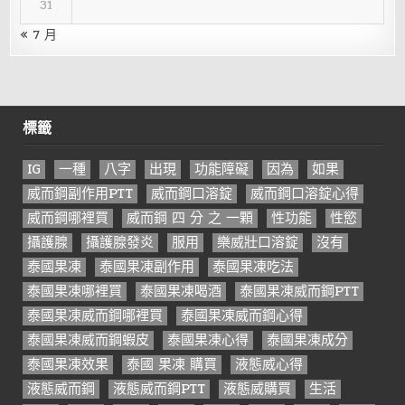
31
« 7 月
標籤
IG
一種
八字
出現
功能障礙
因為
如果
威而鋼副作用PTT
威而鋼口溶錠
威而鋼口溶錠心得
威而鋼哪裡買
威而鋼 四 分 之 一顆
性功能
性慾
攝護腺
攝護腺發炎
服用
樂威壯口溶錠
沒有
泰國果凍
泰國果凍副作用
泰國果凍吃法
泰國果凍哪裡買
泰國果凍喝酒
泰國果凍威而鋼PTT
泰國果凍威而鋼哪裡買
泰國果凍威而鋼心得
泰國果凍威而鋼蝦皮
泰國果凍心得
泰國果凍成分
泰國果凍效果
泰國 果凍 購買
液態威心得
液態威而鋼
液態威而鋼PTT
液態威購買
生活