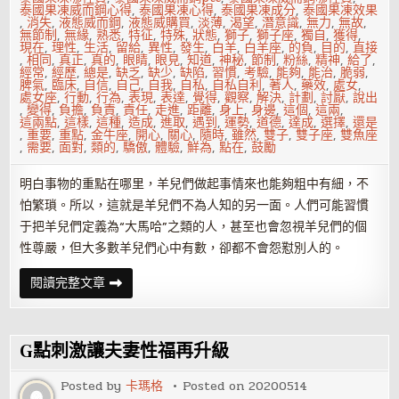
泰國果凍威而鋼心得
,
泰國果凍心得
,
泰國果凍成分
,
泰國果凍效果
,
消失
,
液態威而鋼
,
液態威購買
,
淡薄
,
渴望
,
潛意識
,
無力
,
無故
,
無節制
,
無緣
,
熟悉
,
特征
,
特殊
,
狀態
,
獅子
,
獅子座
,
獨自
,
獲得
,
現在
,
理性
,
生活
,
留給
,
異性
,
發生
,
白羊
,
白羊座
,
的負
,
目的
,
直接
,
相同
,
真正
,
真的
,
眼睛
,
眼見
,
知道
,
神秘
,
節制
,
粉絲
,
精神
,
給了
,
經常
,
經歷
,
總是
,
缺乏
,
缺少
,
缺陷
,
習慣
,
考驗
,
能夠
,
能治
,
脆弱
,
脾氣
,
臨床
,
自信
,
自己
,
自我
,
自私
,
自私自利
,
著人
,
藥效
,
處女
,
處女座
,
行動
,
行為
,
表現
,
表達
,
覺得
,
觀察
,
解決
,
計劃
,
討厭
,
說出
,
變得
,
負擔
,
負責
,
責任
,
走進
,
距離
,
身上
,
身邊
,
這個
,
這兩
,
這兩點
,
這樣
,
這種
,
造成
,
進取
,
遇到
,
運勢
,
道德
,
達成
,
選擇
,
還是
,
重要
,
重點
,
金牛座
,
開心
,
關心
,
隨時
,
雖然
,
雙子
,
雙子座
,
雙魚座
,
需要
,
面對
,
類的
,
驕傲
,
體驗
,
鮮為
,
點在
,
鼓勵
明白事物的重點在哪里，羊兒們做起事情來也能夠粗中有細，不
怕繁瑣。所以，這就是羊兒們不為人知的另一面。人們可能習慣
于把羊兒們定義為“大馬哈”之類的人，甚至也會忽視羊兒們的個
性尊嚴，但大多數羊兒們心中有數，卻都不會怨懟別人的。
眼
閱讀完整文章
見
未
必
是
真
G點刺激讓夫妻性福再升級
12
星
座
Posted by
卡瑪格
Posted on
20200514
不