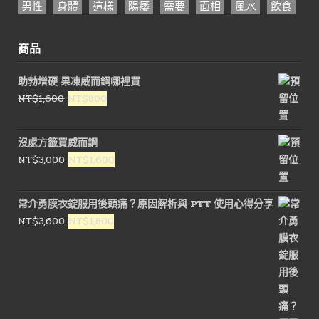
男性
身體
這樣
陽痿
需要
面相
風水
飲食
商品
助勃增硬 果凍威而鋼哪裡買
原
目
NT$
1,600
NT$
800
始
前
價
價
沒處方籤買威而鋼
格：
格：
原
目
NT$
3,000
NT$
1,600
NT$1,600。
NT$800。
始
前
價
價
常介勇膜衣錠服用後頭痛？原因解析與 PTT 使用心得分享
格：
格：
原
目
NT$
3,600
NT$
1,800
NT$3,000。
NT$1,600。
始
前
價
價
格：
格：
NT$3,600。
NT$1,800。