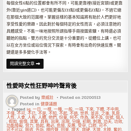
每個女性G點的位置都會有所不同，可能更靠裡(接近宮頸)或更靠
外(靠近yin道口)，也可能更偏左(11點)或更偏右(1點)，不過它總
在那個大致的范圍裡。掌握這樣的基本知識將有助於人們更好地
享受性愛的樂趣。因此對於每個特定的女性而言，必須注意她的
具體感受，不能一味地按照所謂指導手冊按圖索驥，有時還必須
聽她的指點，雙方的充分交流是十分重要的。從體位上講，也可
以在女方坐位或站位情況下探索，有時會有出奇的快速反應。關
鍵還是多多變化手法等。
G
閱讀完整文章
點
刺
激
讓
夫
性愛時女性狂野呻吟聲背後
妻
性
福
Posted by
樂威壯
Posted on
20200513
再
Posted in
健康議題
升
級
Tagged
ig
,
一日
,
一樣
,
一種
,
一般
,
一項
,
下來
,
下體
,
不中用
,
不僅
,
不可
,
不已
,
不是
,
不知
,
不起
,
不過
,
世界
,
並非
,
之後
,
乳房
,
人性
,
人會
,
人有
,
人體
,
他們
,
份量
,
何不
,
作為
,
來不及
,
信號
,
個人
,
假如
,
偷情
,
其實
,
具有
,
出來
,
出現
,
分鐘
,
初期
,
刺激
,
功夫
,
功效
,
功能障礙
,
努力
,
勃起
,
務必
,
危險
,
反應
,
受孕
,
口腔
,
可不
,
可不可以
,
吸收
,
告訴
,
呻吟聲
,
回來
,
增大
,
增硬
,
大增
,
大睡
,
奮的
,