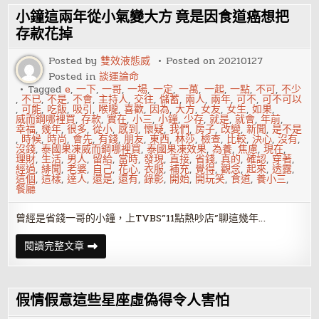
子
起
小鐘這兩年從小氣變大方 竟是因食道癌想把
一
個
存款花掉
旺
學
Posted by
雙效液態威
Posted on
20210127
運
的
Posted in
談運論命
名
Tagged
e
,
一下
,
一哥
,
一場
,
一定
,
一萬
,
一起
,
一點
,
不可
,
不少
字
,
不已
,
不是
,
不會
,
主持人
,
交往
,
儲蓄
,
兩人
,
兩年
,
可不
,
可不可以
,
可能
,
吃飯
,
吸引
,
喉嚨
,
喜歡
,
因為
,
大方
,
女友
,
女生
,
如果
,
威而鋼哪裡買
,
存款
,
實在
,
小三
,
小鐘
,
少存
,
就是
,
就會
,
年前
,
幸福
,
幾年
,
很多
,
從小
,
感到
,
懷疑
,
我們
,
房子
,
改變
,
新聞
,
是不是
,
時候
,
時尚
,
會先
,
有錢
,
朋友
,
東西
,
林莎
,
檢查
,
比較
,
決心
,
沒有
,
沒錢
,
泰國果凍威而鋼哪裡買
,
泰國果凍效果
,
為養
,
焦慮
,
現在
,
理財
,
生活
,
男人
,
留給
,
當時
,
發現
,
直接
,
省錢
,
真的
,
確認
,
穿著
,
經過
,
緋聞
,
老婆
,
自己
,
花心
,
衣服
,
補充
,
覺得
,
觀念
,
起來
,
透露
,
這個
,
這樣
,
達人
,
還是
,
還有
,
錄影
,
開始
,
開玩笑
,
食道
,
養小三
,
餐廳
曾經是省錢一哥的小鐘，上TVBS”11點熱吵店”聊這幾年…
小
閱讀完整文章
鐘
這
兩
年
從
假情假意這些星座虛偽得令人害怕
小
氣