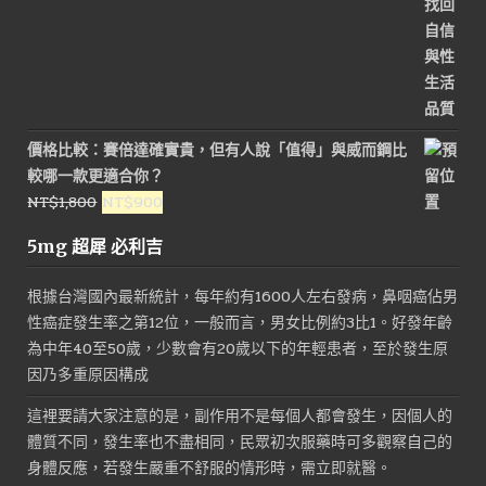
價格比較：賽倍達確實貴，但有人說「值得」與威而鋼比
較哪一款更適合你？
原
目
NT$
1,800
NT$
900
始
前
5mg 超犀 必利吉
價
價
格：
格：
根據台灣國內最新統計，每年約有1600人左右發病，鼻咽癌佔男
NT$1,800。
NT$900。
性癌症發生率之第12位，一般而言，男女比例約3比1。好發年齡
為中年40至50歲，少數會有20歲以下的年輕患者，至於發生原
因乃多重原因構成
這裡要請大家注意的是，副作用不是每個人都會發生，因個人的
體質不同，發生率也不盡相同，民眾初次服藥時可多觀察自己的
身體反應，若發生嚴重不舒服的情形時，需立即就醫。