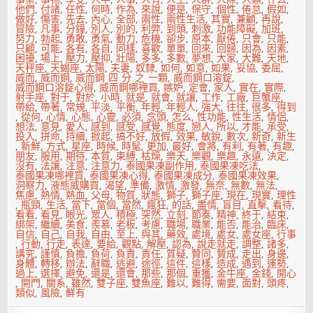
只
他們
,
付諸
,
任性
,
何時
,
作為
,
來說
,
便是
,
保守
,
個性
,
倦怠
,
假如
,
能
做好
,
傷害
,
先去
,
內心
,
全部
,
兩性
,
兩性生活
,
其實
,
兼顧
,
再說
,
卑
冒險
,
凡事
,
分鐘
,
別人
,
別的
,
利弊
,
到頭
,
刺激
,
功能障礙
,
加班
,
躬
努力
,
勃起
,
勇敢
,
勇氣
,
動力
,
危機
,
卻步
,
原本
,
厭倦
,
只會
,
只能
,
屈
只顧
,
可能
,
各有
,
各自
,
同樣
,
喜歡
,
單單
,
回來
,
回歸
,
因為
,
因素
,
膝
困擾
,
場上
,
壓力
,
壓抑
,
壯陽
,
多多
,
多數
,
夢想
,
大家
,
大難
,
天地
,
天秤座
,
天蝎座
,
太陽
,
夫妻
,
奴隸
,
如何
,
如意
,
如果
,
妥協
,
委屈
,
威而
,
威而鋼
,
威而鋼 四 分 之 一顆
,
威而鋼口溶錠
,
威而鋼口溶錠心得
,
威而鋼哪裡買
,
嫉妒
,
定會
,
家人
,
實在
,
實際
,
射手座
,
對于
,
對於
,
小時
,
就是
,
就會
,
就讓
,
工作
,
工廠
,
巨蟹座
,
帶給
,
帶著
,
常規
,
平淡
,
平衡
,
年輕
,
年輕人
,
強大
,
往往
,
很多
,
得到
,
從何
,
心情
,
心態
,
心靈
,
必須
,
念頭
,
怎么
,
性功能
,
性生活
,
情侶
,
想法
,
意見
,
愛人
,
感到
,
感受
,
感覺
,
態度
,
戀人
,
所以
,
才能
,
承受
,
投入
,
拼命
,
持續
,
掀起
,
搞不好
,
放假
,
效果
,
敏銳
,
數次
,
新奇
,
新生
,
新鮮
,
方式
,
星座
,
時候
,
時髦
,
更加
,
最好
,
會將
,
有利
,
有著
,
有趣
,
朋友
,
服用
,
期待
,
本質
,
束縛
,
枯燥
,
樂天
,
樂觀
,
樂趣
,
永遠
,
決定
,
沒有
,
法讓
,
注意
,
注意力
,
泰國果凍副作用
,
泰國果凍吃法
,
泰國果凍哪裡買
,
泰國果凍心得
,
泰國果凍成分
,
泰國果凍效果
,
洞察力
,
液態威購買
,
渴望
,
準備
,
激情
,
激發
,
無奈
,
無數
,
無法
,
焦慮
,
熱情
,
熱血
,
父母
,
物質
,
狀態
,
獅子
,
獅子座
,
現在
,
現實
,
理性
,
瓶頸
,
生活
,
當下
,
當個
,
當然
,
瘋狂
,
的話
,
盡情
,
盲目
,
直擊
,
看待
,
看看
,
看見
,
眼光
,
眾人
,
積極
,
突然
,
立刻
,
節奏
,
精神
,
終于
,
結束
,
綁架
,
繼續
,
美食
,
羨慕
,
老板
,
考慮
,
職場
,
職業
,
能否
,
能治
,
臨床
,
自信
,
自己
,
自我
,
自由
,
至上
,
與其
,
藥效
,
處境
,
處女
,
處女座
,
行事
,
行動
,
行走
,
表達
,
要給
,
觀點
,
解壓
,
認為
,
說走就走
,
調整
,
諸多
,
講究
,
謹慎
,
負擔
,
負荷
,
負責
,
責任
,
質疑
,
贊同
,
贊成
,
走出
,
身邊
,
身體
,
轉移
,
辦法
,
辭職
,
逃避
,
途徑
,
這件
,
這樣
,
造成
,
遇到
,
運勢
,
過上
,
選擇
,
避免
,
還是
,
還會
,
那些
,
那個
,
重獲
,
金牛座
,
金錢
,
開心
,
開門
,
關系
,
雖然
,
雙子座
,
雙魚座
,
難以
,
難得
,
需要
,
面對
,
頭疼
,
類似
,
風險
,
鮮有