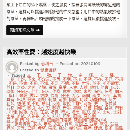
頭上下左右的舔下嘴唇，使之濕潤，接著張開嘴緩緩的靠近他的
陰莖，這樣可以挑逗和刺激他的性交慾望；用口中的熱氣吹拂他
的陰莖，再伸出舌頭輕微的接觸一下陰莖，這樣反復挑逗幾次。
男
閱讀完整文章
人
癡
迷
不
已
高效率性愛：越速度越快樂
的
口
活
Posted by
必利吉
Posted on
20240109
技
Posted in
健康議題
巧
Tagged
ig
,
一下
,
一動
,
一周
,
一塊
,
一定
,
一樣
,
一次
,
一種
,
一點
,
上班
,
下來
,
不介意
,
不再
,
不到
,
不加
,
不動
,
不在
,
不已
,
不想
,
不是
,
不會
,
不用
,
不知
,
不要
,
不適
,
不錯
,
世界
,
並不
,
並不需要
,
並且
,
之後
,
之間
,
了解
,
事情
,
享受
,
人會
,
人體
,
他們
,
他會
,
以及
,
以後
,
任何人
,
伴侶
,
何人
,
作為
,
你會
,
你給
,
來說
,
保持
,
保證
,
個人
,
借口
,
做愛
,
做起
,
健康
,
偶爾
,
僅僅
,
內心
,
兩個
,
兩次
,
公平
,
其實
,
具有
,
出現
,
分鐘
,
別的
,
刺激
,
前戲
,
剛剛
,
功效
,
功能障礙
,
努力
,
勃起
,
勉強
,
動不動
,
原因
,
反應
,
取悅
,
口腔
,
可能
,
史上
,
吃快餐
,
合格
,
同時
,
吸引
,
吸引力
,
吸收
,
告訴
,
和諧
,
品嘗
,
問題
,
喜歡
,
四射
,
四種
,
回報
,
因為
,
在意
,
培養
,
增大
,
增硬
,
壓力
,
壓抑
,
士可
,
士對
,
士是
,
多數
,
大多數
,
女人
,
好好
,
如果
,
威而
,
威而鋼
,
威而鋼 四 分 之 一顆
,
威而鋼口溶錠
,
威而鋼口溶錠心得
,
威而鋼哪裡買
,
安排
,
定能
,
家庭
,
實際
,
實際上
,
就是
,
就會
,
就要
,
尷尬
,
差異
,
已經
,
希望
,
帶來
,
幾分
,
幾分鐘
,
幾年
,
建議
,
很多
,
很難