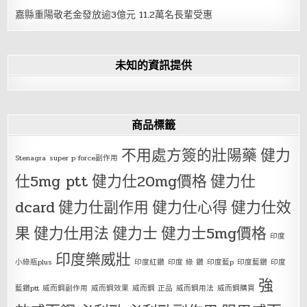
嘉縣重陽敬老金發放逾3億元 11.2萬名長輩受惠
未知的資訊提供
商品標籤
不用處方簽的壯陽藥
健力
Stenagra
super p force副作用
仕5mg ptt
健力仕20mg價格
健力仕
dcard
健力仕副作用
健力仕心得
健力仕效
果
健力仕用法
健力士
健力士5mg價格
印度
印度樂威壯
小綠瓶plus
印度紅鑽
印度 綠 鑽
印度藍p
印度藍鑽
印度
強
藍鑽ptt
威而鋼副作用
威而鋼效果
威而鋼 正品
威而鋼用法
威而鋼購買