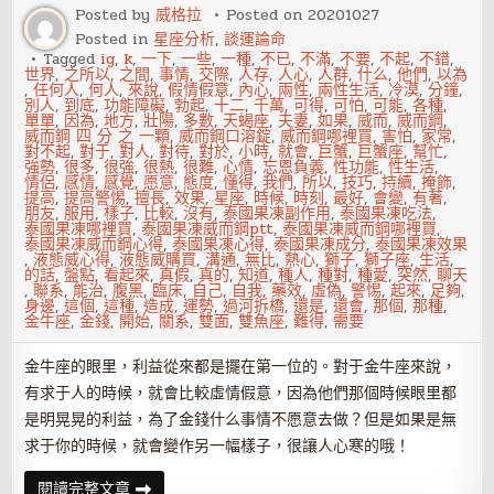
變
Posted by
威格拉
Posted on
20201027
大
Posted in
星座分析
,
談運論命
方
竟
Tagged
ig
,
k
,
一下
,
一些
,
一種
,
不已
,
不滿
,
不要
,
不起
,
不錯
,
是
世界
,
之所以
,
之間
,
事情
,
交際
,
人存
,
人心
,
人群
,
什么
,
他們
,
以為
因
,
任何人
,
何人
,
來說
,
假情假意
,
內心
,
兩性
,
兩性生活
,
冷漠
,
分鐘
,
食
別人
,
到底
,
功能障礙
,
勃起
,
十二
,
千萬
,
可得
,
可怕
,
可能
,
各種
,
道
單單
,
因為
,
地方
,
壯陽
,
多數
,
天蝎座
,
夫妻
,
如果
,
威而
,
威而鋼
,
癌
威而鋼 四 分 之 一顆
,
威而鋼口溶錠
,
威而鋼哪裡買
,
害怕
,
家常
,
想
對不起
,
對于
,
對人
,
對待
,
對於
,
小時
,
就會
,
巨蟹
,
巨蟹座
,
幫忙
,
把
強勢
,
很多
,
很強
,
很熱
,
很難
,
心情
,
忘恩負義
,
性功能
,
性生活
,
存
情侶
,
感情
,
感覺
,
愿意
,
態度
,
懂得
,
我們
,
所以
,
技巧
,
持續
,
掩飾
,
款
提高
,
提高警惕
,
擅長
,
效果
,
星座
,
時候
,
時刻
,
最好
,
會變
,
有著
,
花
朋友
,
服用
,
樣子
,
比較
,
沒有
,
泰國果凍副作用
,
泰國果凍吃法
,
掉
泰國果凍哪裡買
,
泰國果凍威而鋼ptt
,
泰國果凍威而鋼哪裡買
,
泰國果凍威而鋼心得
,
泰國果凍心得
,
泰國果凍成分
,
泰國果凍效果
,
液態威心得
,
液態威購買
,
溝通
,
無比
,
熱心
,
獅子
,
獅子座
,
生活
,
的話
,
盤點
,
看起來
,
真假
,
真的
,
知道
,
種人
,
種對
,
種愛
,
突然
,
聊天
,
聯系
,
能治
,
腹黑
,
臨床
,
自己
,
自我
,
藥效
,
虛偽
,
警惕
,
起來
,
足夠
,
身邊
,
這個
,
這種
,
造成
,
運勢
,
過河拆橋
,
還是
,
還會
,
那個
,
那種
,
金牛座
,
金錢
,
開始
,
關系
,
雙面
,
雙魚座
,
難得
,
需要
金牛座的眼里，利益從來都是擺在第一位的。對于金牛座來說，
有求于人的時候，就會比較虛情假意，因為他們那個時候眼里都
是明晃晃的利益，為了金錢什么事情不愿意去做？但是如果是無
求于你的時候，就會變作另一幅樣子，很讓人心寒的哦！
假
閱讀完整文章