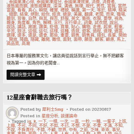
,
泰國果凍心得
,
泰國果凍成分
,
泰國果凍效果
,
消費
,
消費者
,
液態威而鋼
,
液態威購買
,
深深
,
溝通
,
無理
,
現代
,
男性
,
當我
,
當然
,
當面
,
看看
,
真心
,
瞬間
,
確實
,
禮貌
,
稱讚
,
第一天
,
等於
,
精神
,
精采
,
細節
,
結束
,
絕對
,
給你
,
經濟
,
總是
,
美麗
,
翻譯
,
老闆
,
而來
,
職場
,
聽到
,
背後
,
自然
,
與其
,
與否
,
舒服
,
英文
,
藝術
,
衣服
,
要學
,
視為
,
親身
,
角度看
,
角色
,
解釋
,
言行
,
言行舉止
,
詞彙
,
試衣間
,
說出
,
說話
,
講話
,
謝謝
,
讚美
,
貶值
,
買單
,
貼心
,
購物
,
走進
,
起來
,
輕重
,
辛苦
,
辦法
,
這個
,
這句
,
這樣
,
這種
,
造就
,
遊客
,
過程
,
道理
,
適當
,
選擇
,
還多
,
還是
,
還會
,
那些
,
重要
,
銷售
,
銷售員
,
錢包
,
長輩
,
開始
,
開放
,
降臨
,
隱藏
,
離開
,
難怪
,
面對
,
面帶
,
願意
,
顧客
,
顧慮
,
馬上
,
高品質
,
高潮
日本專屬的服務業文化，讓店員從說話到言行舉止，無不把顧客
視為第一。因為你的老闆會…
服
閱讀完整文章
務
業
心
酸：
面
12星座會辭職去旅行嗎？
對
刁
鑽
Posted by
犀利士5mg
Posted on
20230817
無
Posted in
星座分析
,
談運論命
理
的
Tagged
ig
,
k
,
一下
,
一樣
,
一次
,
一直
,
一秒
,
一種
,
一輩子
,
上班
,
客
上癮
,
不可
,
不同
,
不好
,
不如
,
不已
,
不想
,
不是
,
不會
,
不滿
,
不知
,
人，
不說
,
不負責任
,
不錯
,
不顧
,
世界
,
中有
,
之前
,
乏味
,
乖乖
,
事兒
,
我
事業
,
事物
,
享受
,
人中
,
人事
,
人有
,
人生
,
人群
,
人際
,
人類
,
什么
,