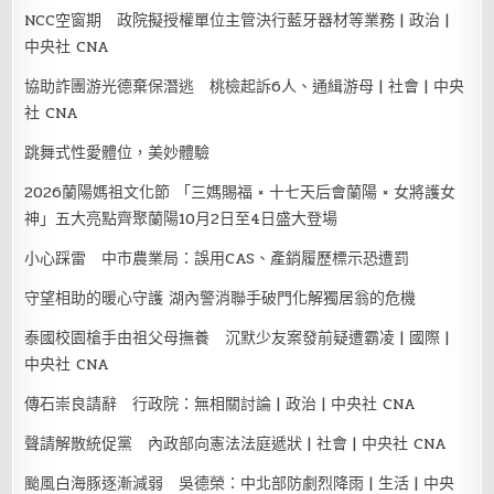
NCC空窗期 政院擬授權單位主管決行藍牙器材等業務 | 政治 |
中央社 CNA
協助詐團游光德棄保潛逃 桃檢起訴6人、通緝游母 | 社會 | 中央
社 CNA
跳舞式性愛體位，美妙體驗
2026蘭陽媽祖文化節 「三媽賜福 × 十七天后會蘭陽 × 女將護女
神」五大亮點齊聚蘭陽10月2日至4日盛大登場
小心踩雷 中市農業局：誤用CAS、產銷履歷標示恐遭罰
守望相助的暖心守護 湖內警消聯手破門化解獨居翁的危機
泰國校園槍手由祖父母撫養 沉默少友案發前疑遭霸凌 | 國際 |
中央社 CNA
傳石崇良請辭 行政院：無相關討論 | 政治 | 中央社 CNA
聲請解散統促黨 內政部向憲法法庭遞狀 | 社會 | 中央社 CNA
颱風白海豚逐漸減弱 吳德榮：中北部防劇烈降雨 | 生活 | 中央