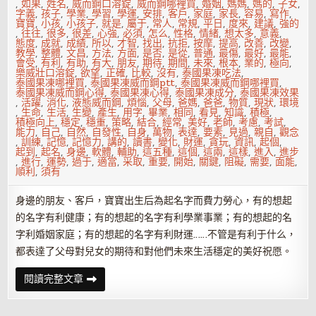
,
如果
,
姓名
,
威而鋼口溶錠
,
威而鋼哪裡買
,
婚姻
,
媽媽
,
媽的
,
子女
,
字義
,
孩子
,
學業
,
學習
,
學運
,
安排
,
客戶
,
家庭
,
家長
,
容易
,
寫作
,
寶寶
,
小孩
,
小孩子
,
就是
,
屬于
,
常人
,
常規
,
平日
,
度來
,
建議
,
強的
,
往往
,
很多
,
很差
,
心強
,
必須
,
怎么
,
性格
,
情緒
,
想太多
,
意義
,
態度
,
成就
,
成績
,
所以
,
才智
,
找出
,
抗拒
,
按摩
,
提高
,
改善
,
改變
,
教學
,
整體
,
文昌
,
方法
,
方面
,
是否
,
是從
,
普通
,
最傷
,
最好
,
最能
,
會受
,
有利
,
有助
,
有大
,
朋友
,
期待
,
期間
,
未來
,
根本
,
業的
,
極向
,
樂威壯口溶錠
,
欲望
,
正確
,
比較
,
沒有
,
泰國果凍吃法
,
泰國果凍哪裡買
,
泰國果凍威而鋼ptt
,
泰國果凍威而鋼哪裡買
,
泰國果凍威而鋼心得
,
泰國果凍心得
,
泰國果凍成分
,
泰國果凍效果
,
活躍
,
消化
,
液態威而鋼
,
煩惱
,
父母
,
爸媽
,
爸爸
,
物質
,
現狀
,
環境
,
生命
,
生活
,
生變
,
產生
,
用字
,
畢業
,
相同
,
看見
,
知識
,
積極
,
積極向上
,
穩定
,
穩重
,
策略
,
結合
,
經常
,
美好
,
老師
,
考慮
,
考試
,
能力
,
自己
,
自然
,
自發性
,
自身
,
萬物
,
表達
,
要素
,
見過
,
親自
,
觀念
,
訓練
,
記憶
,
記憶力
,
講的
,
讀書
,
變化
,
財運
,
貪玩
,
資訊
,
起個
,
起到
,
起名
,
身邊
,
軟體
,
輔助
,
這五種
,
這個
,
這兩
,
這樣
,
進入
,
進步
,
進行
,
運勢
,
過于
,
適當
,
采取
,
重要
,
開始
,
關鍵
,
阻礙
,
需要
,
面能
,
順利
,
須有
身邊的朋友、客戶，寶寶出生后為起名字而費力勞心，有的想起
的名字有利健康；有的想起的名字有利學業事業；有的想起的名
字利婚姻家庭；有的想起的名字有利財運……不管是有利于什么，
都表達了父母對兒女的期待和對他們未來生活穩定的美好祝愿。
怎
閱讀完整文章
樣
給
孩