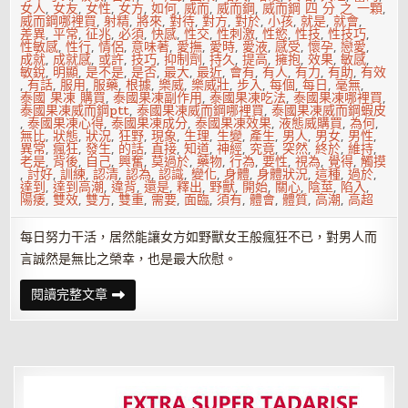
女人
,
女友
,
女性
,
女方
,
如何
,
威而
,
威而鋼
,
威而鋼 四 分 之 一顆
,
威而鋼哪裡買
,
射精
,
將來
,
對待
,
對方
,
對於
,
小孩
,
就是
,
就會
,
差異
,
平常
,
征兆
,
必須
,
快感
,
性交
,
性刺激
,
性慾
,
性技
,
性技巧
,
性敏感
,
性行
,
情侶
,
意味著
,
愛撫
,
愛時
,
愛液
,
感受
,
懷孕
,
戀愛
,
成就
,
成就感
,
或許
,
技巧
,
抑制劑
,
持久
,
提高
,
擁抱
,
效果
,
敏感
,
敏銳
,
明顯
,
是不是
,
是否
,
最大
,
最近
,
會有
,
有人
,
有力
,
有助
,
有效
,
有話
,
服用
,
服藥
,
根據
,
樂威
,
樂威壯
,
步入
,
每個
,
每日
,
毫無
,
泰國 果凍 購買
,
泰國果凍副作用
,
泰國果凍吃法
,
泰國果凍哪裡買
,
泰國果凍威而鋼ptt
,
泰國果凍威而鋼哪裡買
,
泰國果凍威而鋼蝦皮
,
泰國果凍心得
,
泰國果凍成分
,
泰國果凍效果
,
液態威購買
,
為何
,
無比
,
狀態
,
狀況
,
狂野
,
現象
,
生理
,
生變
,
產生
,
男人
,
男女
,
男性
,
異常
,
瘋狂
,
發生
,
的話
,
直接
,
知道
,
神經
,
究竟
,
突然
,
終於
,
維持
,
老是
,
背後
,
自己
,
興奮
,
莫過於
,
藥物
,
行為
,
要性
,
視為
,
覺得
,
觸摸
,
討好
,
訓練
,
認清
,
認為
,
認識
,
變化
,
身體
,
身體狀況
,
這種
,
過於
,
達到
,
達到高潮
,
違背
,
還是
,
釋出
,
野獸
,
開始
,
關心
,
陰莖
,
陷入
,
陽痿
,
雙效
,
雙方
,
雙重
,
需要
,
面臨
,
須有
,
體會
,
體質
,
高潮
,
高超
每日努力干活，居然能讓女方如野獸女王般瘋狂不已，對男人而
言誠然是無比之榮幸，也是最大欣慰。
性
閱讀完整文章
愛
時
女
性
狂
野
呻
吟