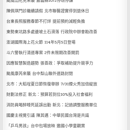
颱風山陀兒來襲 嘉義縣10/2停班停課
陳佩琪門診繼續請假 北市聯醫證實停到退休日
台東長照服務春節不打烊 提前預約減輕負擔
東勢東坑路多處邊坡土石滑落 行政院中辦會勘改善
澎湖國際海上花火節 114年5月5日登場
斗六警執行清道專案 2件未限期改善開罰
因應智慧製造趨勢 張善政：爭取補助提升競爭力
颱風康芮來襲 台中梨山聯外道路封閉
北市：大稻埕夏日節恢復舉辦 7/31煙火秀加倍綻放
財劃法修正 新北：預算若到位10%投入社會福利
消防員喝醉睡死延誤出勤 新北：記過調整服務單位
國慶主視覺引議 陳其邁：中華民國台灣是共識
「乒乓男孩」台中包場放映 邀國小學童觀賞