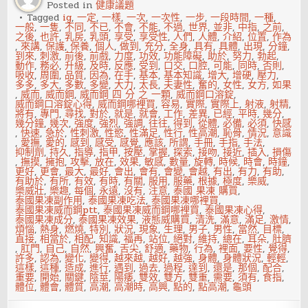
Posted in
健康議題
為
人
Tagged
ig
,
一定
,
一樣
,
一次
,
一次性
,
一步
,
一段時間
,
一種
,
知
一般
,
一隻
,
不同
,
不已
,
不會
,
不能
,
不過
,
世界
,
並非
,
中指
,
之前
,
的
之後
,
也許
,
乳房
,
乳頭
,
享受
,
享受性
,
人們
,
人體
,
介紹
,
位置
,
作為
另
,
來講
,
保護
,
保養
,
個人
,
做到
,
充分
,
全身
,
具有
,
具體
,
出現
,
分鐘
,
一
到來
,
刺激
,
前後
,
前戲
,
力度
,
功效
,
功能障礙
,
助於
,
努力
,
勃起
,
面
動作
,
務必
,
升級
,
及時
,
反應
,
受到
,
口交
,
口腔
,
可能
,
同時
,
否則
,
吸收
,
周圍
,
品質
,
因為
,
在手
,
基本
,
基本知識
,
增大
,
增硬
,
壓力
,
多多
,
多大
,
多數
,
多變
,
大力
,
太長
,
夫妻性
,
奮的
,
女性
,
女方
,
如果
,
威而
,
威而鋼
,
威而鋼 四 分 之 一顆
,
威而鋼口溶錠
,
威而鋼口溶錠心得
,
威而鋼哪裡買
,
容易
,
實際
,
實際上
,
射液
,
射精
,
將有
,
專門
,
尋找
,
對於
,
就是
,
就會
,
工作
,
差異
,
已經
,
平時
,
幾分
,
幾分鐘
,
幾次
,
強度
,
強烈
,
強調
,
往往
,
得到
,
從體
,
必備
,
必須
,
快感
,
快速
,
急於
,
性刺激
,
性慾
,
性滿足
,
性行
,
性高潮
,
恥骨
,
情況
,
意識
,
愛撫
,
愛的
,
感到
,
感受
,
感覺
,
應該
,
所謂
,
手冊
,
手指
,
手法
,
抑制劑
,
持久
,
指導
,
指甲
,
按壓
,
掌握
,
探索
,
接吻
,
接近
,
插入
,
損傷
,
撫摸
,
擁抱
,
攻擊
,
放在
,
效果
,
敏感
,
數量
,
旋轉
,
時候
,
時會
,
時鐘
,
更好
,
更會
,
最大
,
最好
,
會出
,
會有
,
會變
,
會越
,
有出
,
有力
,
有助
,
有助於
,
有所
,
有效
,
有時
,
有關
,
服用
,
服藥
,
根據
,
極度
,
樂威
,
樂威壯
,
樂趣
,
每個
,
永遠
,
沒有
,
注意
,
泰國 果凍 購買
,
泰國果凍副作用
,
泰國果凍吃法
,
泰國果凍哪裡買
,
泰國果凍威而鋼ptt
,
泰國果凍威而鋼哪裡買
,
泰國果凍心得
,
泰國果凍成分
,
泰國果凍效果
,
液態威購買
,
清洗
,
滿意
,
滿足
,
激情
,
煩惱
,
熱身
,
燃燒
,
特別
,
狀況
,
現象
,
生理
,
男子
,
男性
,
當然
,
目標
,
直接
,
相當於
,
相配
,
知識
,
福再
,
站位
,
絕對
,
維持
,
總在
,
耳朵
,
肚臍
,
肛門
,
自己
,
自然
,
興奮
,
舌尖
,
舒適
,
藥物
,
行為
,
裡面
,
要性
,
覺得
,
許多
,
認為
,
變化
,
變得
,
越來越
,
越好
,
越強
,
身體
,
身體狀況
,
輕輕
,
這樣
,
這種
,
造成
,
進行
,
遇到
,
過去
,
過程
,
達到
,
還是
,
那個
,
配合
,
重要
,
開始
,
關鍵
,
陰莖
,
陽痿
,
雙效
,
雙方
,
雙重
,
需要
,
須有
,
食指
,
體位
,
體會
,
體質
,
高潮
,
高潮時
,
高興
,
點的
,
點高潮
,
龜頭