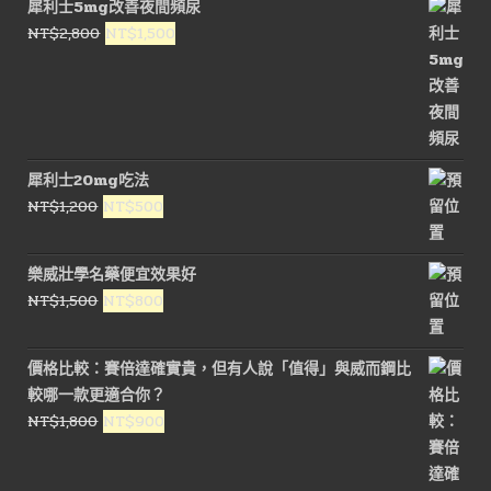
犀利士5mg改善夜間頻尿
格：
格：
原
目
NT$
2,800
NT$
1,500
NT$1,800。
NT$900。
始
前
價
價
格：
格：
NT$2,800。
NT$1,500。
犀利士20mg吃法
原
目
NT$
1,200
NT$
500
始
前
價
價
樂威壯學名藥便宜效果好
格：
格：
原
目
NT$
1,500
NT$
800
NT$1,200。
NT$500。
始
前
價
價
價格比較：賽倍達確實貴，但有人說「值得」與威而鋼比
格：
格：
較哪一款更適合你？
NT$1,500。
NT$800。
原
目
NT$
1,800
NT$
900
始
前
價
價