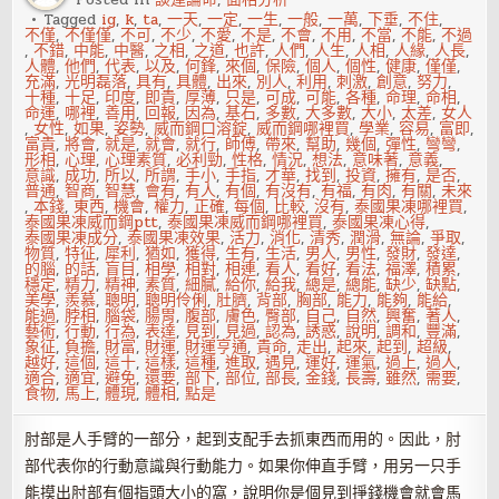
是
水
Tagged
ig
,
k
,
ta
,
一天
,
一定
,
一生
,
一般
,
一萬
,
下垂
,
不住
,
星
不僅
,
不僅僅
,
不可
,
不少
,
不愛
,
不是
,
不會
,
不用
,
不當
,
不能
,
不過
逆
,
不錯
,
中能
,
中醫
,
之相
,
之道
,
也許
,
人們
,
人生
,
人相
,
人緣
,
人長
,
行？
人體
,
他們
,
代表
,
以及
,
何鋒
,
來個
,
保險
,
個人
,
個性
,
健康
,
僅僅
,
靠
充滿
,
光明磊落
,
具有
,
具體
,
出來
,
別人
,
利用
,
刺激
,
創意
,
努力
,
一
十種
,
十足
,
印度
,
即貴
,
厚薄
,
只是
,
可成
,
可能
,
各種
,
命理
,
命相
,
招
命運
,
哪裡
,
善用
,
回報
,
因為
,
基石
,
多數
,
大多數
,
大小
,
太差
,
女人
自
,
女性
,
如果
,
姿勢
,
威而鋼口溶錠
,
威而鋼哪裡買
,
學業
,
容易
,
富即
,
己
富貴
,
將會
,
就是
,
就會
,
就行
,
師傅
,
帶來
,
幫助
,
幾個
,
彈性
,
彎彎
,
改
形相
,
心理
,
心理素質
,
必利勁
,
性格
,
情況
,
想法
,
意味著
,
意義
,
運！
意識
,
成功
,
所以
,
所謂
,
手小
,
手指
,
才華
,
找到
,
投資
,
擁有
,
是否
,
普通
,
智商
,
智慧
,
會有
,
有人
,
有個
,
有沒有
,
有福
,
有肉
,
有關
,
未來
,
本錢
,
東西
,
機會
,
權力
,
正確
,
每個
,
比較
,
沒有
,
泰國果凍哪裡買
,
泰國果凍威而鋼ptt
,
泰國果凍威而鋼哪裡買
,
泰國果凍心得
,
泰國果凍成分
,
泰國果凍效果
,
活力
,
消化
,
清秀
,
潤滑
,
無論
,
爭取
,
物質
,
特征
,
犀利
,
猶如
,
獲得
,
生有
,
生活
,
男人
,
男性
,
發財
,
發達
,
的腦
,
的話
,
盲目
,
相學
,
相對
,
相連
,
看人
,
看好
,
看法
,
福澤
,
積累
,
穩定
,
精力
,
精神
,
素質
,
細膩
,
給你
,
給我
,
總是
,
總能
,
缺少
,
缺點
,
美學
,
羨慕
,
聰明
,
聰明伶俐
,
肚臍
,
背部
,
胸部
,
能力
,
能夠
,
能給
,
能過
,
脖相
,
腦袋
,
腸胃
,
腹部
,
膚色
,
臀部
,
自己
,
自然
,
興奮
,
著人
,
藝術
,
行動
,
行為
,
表達
,
見到
,
見過
,
認為
,
誘惑
,
說明
,
調和
,
豐滿
,
象征
,
負擔
,
財富
,
財運
,
財運亨通
,
貴命
,
走出
,
起來
,
起到
,
超級
,
越好
,
這個
,
這十
,
這樣
,
這種
,
進取
,
遇見
,
運好
,
運氣
,
過上
,
過人
,
適合
,
適宜
,
避免
,
還要
,
部下
,
部位
,
部長
,
金錢
,
長壽
,
雖然
,
需要
,
食物
,
馬上
,
體現
,
體相
,
點是
肘部是人手臂的一部分，起到支配手去抓東西而用的。因此，肘
部代表你的行動意識與行動能力。如果你伸直手臂，用另一只手
能摸出肘部有個指頭大小的窩，說明你是個見到掙錢機會就會馬