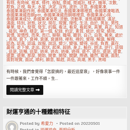
有時
,
有時候
,
根本
,
條件
,
極點
,
樂威
,
樂威壯
,
樣子
,
機率
,
次數
,
欺負
,
正視
,
每天
,
水星
,
決定
,
沒有
,
波折
,
注意
,
泰國果凍
,
泰國果凍副作用
,
泰國果凍吃法
,
泰國果凍哪裡買
,
泰國果凍喝酒
,
泰國果凍威而鋼ptt
,
泰國果凍威而鋼哪裡買
,
泰國果凍心得
,
泰國果凍成分
,
泰國果凍效果
,
流動
,
流動率
,
液態威購買
,
滿足
,
滿面
,
特別
,
狀態
,
狀況
,
現在
,
現實
,
理性
,
生活
,
由於
,
男友
,
男性
,
畢業
,
發人
,
發現
,
發生
,
的腦
,
看法
,
看見
,
看起來
,
真實
,
真正
,
知道
,
碰到
,
神奇
,
穩定
,
第一個
,
紀錄
,
約定
,
素質
,
統計
,
經常
,
績效
,
習慣
,
習慣性
,
而來
,
而已
,
聊聊
,
職場
,
聽到
,
自己
,
自我
,
著來
,
處於
,
表現
,
衰下
,
衰神
,
衰運
,
衰運時
,
裡有
,
裡的
,
覺得
,
解讀
,
解釋
,
認為
,
認真
,
認識
,
說服
,
說話
,
變少
,
變強
,
變得
,
谷底
,
負責
,
贏在
,
贏得
,
走下坡
,
走出
,
起伏
,
起來
,
超過
,
身上
,
輸在
,
辦法
,
逆行
,
這個
,
這是
,
這種
,
這麼
,
過來
,
過去
,
過後
,
過得
,
還不
,
還在
,
還是
,
還會
,
還要
,
還需
,
那麼
,
開始
,
開會
,
開發
,
關鍵
,
際遇
,
雖然
,
霉運
,
面對
,
面對現實
,
面試
,
順利
,
願意
,
驅趕
,
高低
,
高潮
,
黑手
,
黑暗
有時候，我們會覺得「怎麼搞的，最近這麼衰」，好像衰事一件
一件跟著來，工作不順，生…
工
閱讀完整文章
作
不
順
是
衰
財運亨通的十種體相特征
神
上
身
Posted by
希愛力
Posted on
20220501
還
Posted in
談運論命
,
面相分析