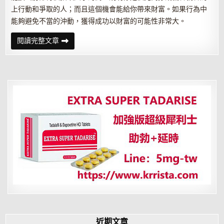
上行動和爭取的人；而且這個機會能給你帶來財富。如果行為中
能夠避免不當的沖動，獲得成功以財富的可能性非常大。
財
閱讀完整文章
運
亨
通
的
十
種
體
相
特
征
近期文章