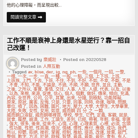
他的心理障礙，而呈現出較…
有
閱讀完整文章
成
就
的
人，
為
工作不順是衰神上身還是水星逆行？靠一招自
什
麼
己改運！
心
理
Posted by
樂威壯
Posted on
20220528
素
質
Posted in
人際互動
高？
Tagged
av
,
blue
,
der
,
ig
,
ng
,
ph
,
一些
,
一個月
,
一招
,
一整
,
一樣
,
一次
,
一步
,
一直
,
一種
,
一般
,
一點
,
三個
,
上下班
,
上班
,
上班族
,
上門
,
下去
,
下班
,
不住
,
不到
,
不好
,
不如
,
不幸
,
不斷
,
不是
,
不會
,
不知
,
不能
,
不論是
,
不過
,
不順
,
不願
,
世界
,
並且
,
主動
,
之後
,
之所以
,
事實
,
事情
,
交往
,
人事
,
人生
,
人還
,
代表
,
以及
,
以後
,
以為
,
來根
,
來源
,
促進
,
信心
,
個人
,
個數
,
做好
,
傳來
,
傾向
,
充滿
,
內容
,
全世界
,
公司
,
公平
,
其實
,
出來
,
分鐘
,
到極點
,
功能障礙
,
原來
,
原狀
,
厲害
,
反悔
,
只是
,
只要
,
同事
,
同時
,
命運
,
咖啡
,
問題
,
單位
,
噴了
,
因為
,
困難
,
圖片
,
地方
,
壓力
,
大學
,
大學生
,
大學畢業
,
大陸
,
失敗
,
女性
,
女用
,
如意
,
威而鋼 四 分 之 一顆
,
威而鋼口溶錠
,
威而鋼哪裡買
,
學校
,
學生
,
它們
,
定義
,
客觀
,
就是
,
就會
,
履歷
,
崩潰
,
工作
,
工讀生
,
差別
,
已經
,
帶著
,
年輕
,
幸福
,
幸運
,
強大
,
很多
,
後來
,
從來不
,
心情
,
心理
,
心理素質
,
心裡
,
必須
,
念頭
,
性功能
,
性慾
,
性高潮
,
情況
,
情緒
,
慣性
,
應付
,
應徵
,
成功
,
我們
,
所以
,
抑鬱
,
拒絕
,
挫折
,
掌握
,
控制
,
推給
,
提高
,
改運
,
放棄
,
敲門
,
整個
,
數字
,
方法
,
於是
,
時候
,
智慧
,
最具
,
最能
,
最近
,
會有
,
有人
,