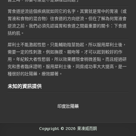
胃食道逆流這個疾病就如同它的名字，其實就是胃中的胃液（或
胃液和食物的混合物）往食道的方向逆流。但在了解為何胃液會
逆流之前，我們必須先認識胃和食道之間最重要的關卡：下食道
括約肌。
犀利士不能激起性慾，只能輔助陰莖勃起，所以服用犀利士後，
需要一定的性刺激，例如撫摸、親吻等，才可以起到較好的作
用，年紀較大者性慾弱，所以效果體現會稍微差點。而且經過研
究和患者臨床證明，服用犀利士後，同房成功率大大提高，是一
種很好的壯陽藥，療效顯著。
未知的資訊提供
印度壯陽藥
Copyright © 2026 果凍威而鋼