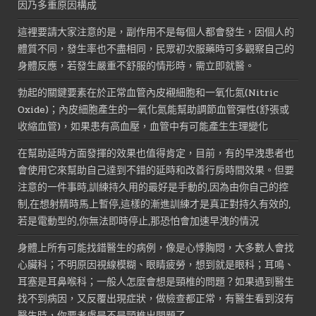
因乃多重原因構成
這裡要請大家注意的是，副作用不是每個人都會發生，因個人的
體質不同，發生率也不盡相同，民眾初次服藥時可多觀察自己的
身體反應，若發生嚴重不舒服的情形時，需立即就醫。
勃起的關鍵要素在於正常血管內皮襯細胞和一氧化氮(Nitric
Oxide)；內皮細胞產生的一氧化氮能幫助調節血管彈性(舒張或
收縮血管)，如果患有高血壓，血管中有可能產生生理變化
在幫助延時方面發揮的效果也值得肯定，目前，有的早洩患者也
會使用它來幫助自己達到不錯的延時和改善行房時間效果。但要
注意的一件事時,訓練持久用的最好是手動的,因為由你自己的控
制,在想射精時馬上暫停,這樣的漸進訓練才是真正對持久有效的,
若是電動型的,你無法即時停止,那恐怕會加速早洩的情況
身體上所有可能找錯醫生的病例，像是心悸胸悶，大多數人會找
心臟科；不明原因視線模糊、眼睛疲勞，想到就是眼科；耳鳴、
耳塞是耳鼻喉科；一般人怎麼會想是頸椎的問題？如果遇到醫生
找不到病因，又反覆出現症狀，做檢查都正常，有醫生看到沒有
醫生時，你要考慮是不是頸椎出問題了