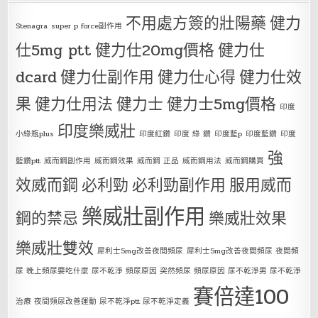
不用處方簽的壯陽藥
健力
Stenagra
super p force副作用
仕5mg ptt
健力仕20mg價格
健力仕
dcard
健力仕副作用
健力仕心得
健力仕效
果
健力仕用法
健力士
健力士5mg價格
印度
印度樂威壯
小綠瓶plus
印度紅鑽
印度 綠 鑽
印度藍p
印度藍鑽
印度
強
藍鑽ptt
威而鋼副作用
威而鋼效果
威而鋼 正品
威而鋼用法
威而鋼購買
效威而鋼
必利勁
必利勁副作用
服用威而
樂威壯副作用
鋼的禁忌
樂威壯效果
樂威壯雙效
犀利士5mg改善夜間頻尿
犀利士5mg改善夜間頻尿 夜間頻
尿 晚上頻尿要吃什麼 尿不乾淨 頻尿原因 突然頻尿 頻尿原因 尿不乾淨男 尿不乾淨
賽倍達100
治療 夜間頻尿改善運動 尿不乾淨ptt 尿不乾淨定義