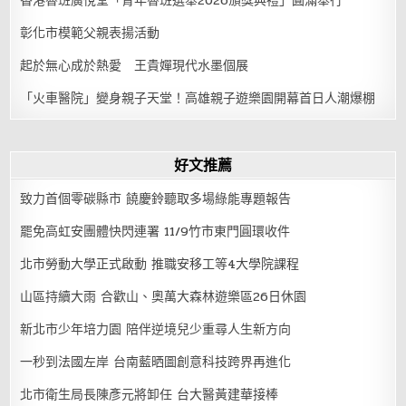
香港魯班廣悅堂「青年魯班選舉2026頒獎典禮」圓滿舉行
彰化市模範父親表揚活動
起於無心成於熱愛 王貴嬋現代水墨個展
「火車醫院」變身親子天堂！高雄親子遊樂園開幕首日人潮爆棚
好文推薦
致力首個零碳縣市 饒慶鈴聽取多場綠能專題報告
罷免高虹安團體快閃連署 11/9竹市東門圓環收件
北市勞動大學正式啟動 推職安移工等4大學院課程
山區持續大雨 合歡山、奧萬大森林遊樂區26日休園
新北市少年培力園 陪伴逆境兒少重尋人生新方向
一秒到法國左岸 台南藍晒圖創意科技跨界再進化
北市衛生局長陳彥元將卸任 台大醫黃建華接棒