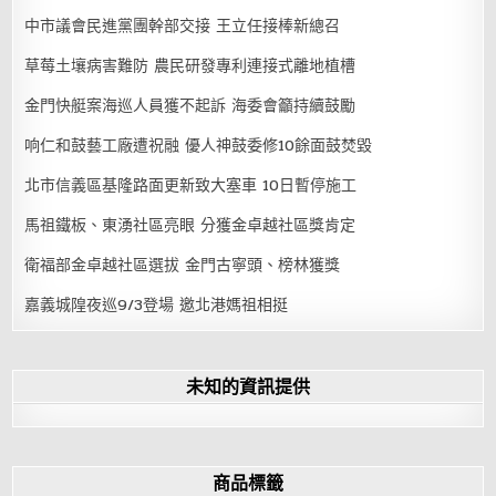
中市議會民進黨團幹部交接 王立任接棒新總召
草莓土壤病害難防 農民研發專利連接式離地植槽
金門快艇案海巡人員獲不起訴 海委會籲持續鼓勵
响仁和鼓藝工廠遭祝融 優人神鼓委修10餘面鼓焚毀
北市信義區基隆路面更新致大塞車 10日暫停施工
馬祖鐵板、東湧社區亮眼 分獲金卓越社區獎肯定
衛福部金卓越社區選拔 金門古寧頭、榜林獲獎
嘉義城隍夜巡9/3登場 邀北港媽祖相挺
未知的資訊提供
商品標籤