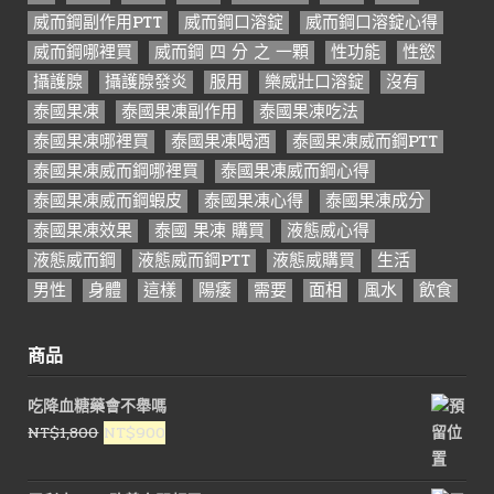
威而鋼副作用PTT
威而鋼口溶錠
威而鋼口溶錠心得
威而鋼哪裡買
威而鋼 四 分 之 一顆
性功能
性慾
攝護腺
攝護腺發炎
服用
樂威壯口溶錠
沒有
泰國果凍
泰國果凍副作用
泰國果凍吃法
泰國果凍哪裡買
泰國果凍喝酒
泰國果凍威而鋼PTT
泰國果凍威而鋼哪裡買
泰國果凍威而鋼心得
泰國果凍威而鋼蝦皮
泰國果凍心得
泰國果凍成分
泰國果凍效果
泰國 果凍 購買
液態威心得
液態威而鋼
液態威而鋼PTT
液態威購買
生活
男性
身體
這樣
陽痿
需要
面相
風水
飲食
商品
吃降血糖藥會不舉嗎
原
目
NT$
1,800
NT$
900
始
前
價
價