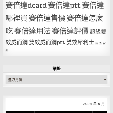
賽倍達dcard
賽倍達ptt
賽倍達
哪裡買
賽倍達售價
賽倍達怎麼
吃
賽倍達用法
賽倍達評價
超級雙
效威而鋼
雙效威而鋼ptt
雙效犀利士
騰 素 官
網
彙整
彙
整
2026 年 8 月