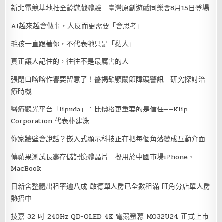
新北電競基地推全齡遊戲體驗 臺灣原創遊戲同樂會8月15日登場
AI越來越會做事，人反而更需要「會思考」
毛孩一直跟著你，不代表牠只是「黏人」
真正讓人記住的，往往不是最厲害的人
張閉口喀喀作響要留意了！醫揭顳顎關節障礙警訊 研究探討治
療時機
醫療觀光平台「iipuda」：比價格更重要的是信任——Kiip
Corporation 代表朴建洙
你家牆壁會說話？嵌入式顯示科技正在把每個角落變成互動介面
傳蘋果測試長鑫存儲記憶體晶片 擬用於中國市場iPhone、
MacBook
日新舍整體出租率逾八成 啟德單人房已全數租滿 旺角分店單人房
熱招中
技嘉 32 吋 240Hz QD-OLED 4K 電競螢幕 MO32U24 正式上市