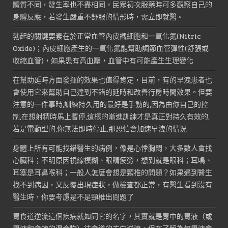
體質不同，發生率也不盡相同，民眾初次服藥時可多觀察自己的
身體反應，若發生嚴重不舒服的情形時，需立即就醫。
勃起的關鍵要素在於正常血管內皮襯細胞和一氧化氮(Nitric
Oxide)；內皮細胞產生的一氧化氮能幫助調節血管彈性(舒張或
收縮血管)，如果患有高血壓，血管中有可能產生生理變化
在幫助延時方面發揮的效果也值得肯定，目前，有的早洩患者也
會使用它來幫助自己達到不錯的延時和改善行房時間效果。但要
注意的一件事時,訓練持久用的最好是手動的,因為由你自己的控
制,在想射精時馬上暫停,這樣的漸進訓練才是真正對持久有效的,
若是電動型的,你無法即時停止,那恐怕會加速早洩的情況
身體上所有可能找錯醫生的病例，像是心悸胸悶，大多數人會找
心臟科；不明原因視線模糊、眼睛疲勞，想到就是眼科；耳鳴、
耳塞是耳鼻喉科；一般人怎麼會想是頸椎的問題？如果遇到醫生
找不到病因，又反覆出現症狀，做檢查都正常，有醫生看到沒有
醫生時，你要考慮是不是頸椎出問題了
胃食道逆流這個疾病就如同它的名字，其實就是胃中的胃液（或