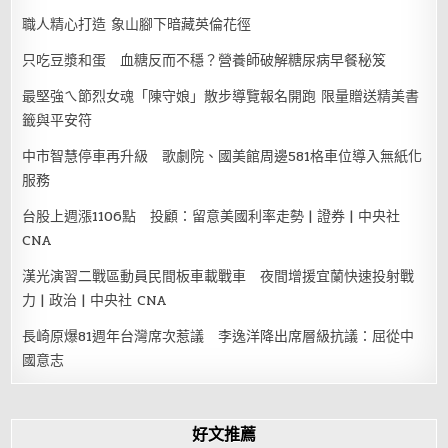
職人精心打造 象山腳下暗藏英倫花徑
只吃豆漿和蛋 血糖反而不穩？營養師破解糖尿病早餐秘笈
最堅強ㄟ節烈女魂「陳守娘」散步導覽報名開跑 限量贈送精美書
籤與平安符
中市智慧停車再升級 歌劇院、國美館周邊581格車位導入無紙化
服務
台股上週漲1106點 投顧：留意美國利率走勢 | 證券 | 中央社
CNA
漢光演習二戰區動員民間板車載戰車 夜間增援宜蘭快速投射戰
力 | 政治 | 中央社 CNA
長崎原爆81週年台灣席次惹議 李逸洋降出席層級抗議：屈從中
國意志
好文推薦