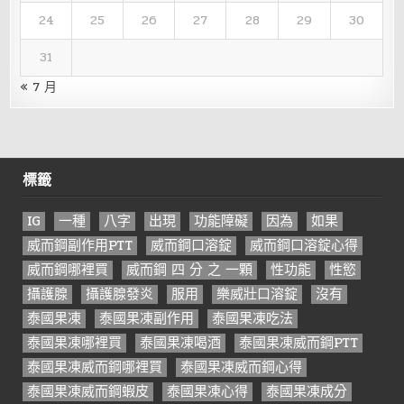
24
25
26
27
28
29
30
31
« 7 月
標籤
IG
一種
八字
出現
功能障礙
因為
如果
威而鋼副作用PTT
威而鋼口溶錠
威而鋼口溶錠心得
威而鋼哪裡買
威而鋼 四 分 之 一顆
性功能
性慾
攝護腺
攝護腺發炎
服用
樂威壯口溶錠
沒有
泰國果凍
泰國果凍副作用
泰國果凍吃法
泰國果凍哪裡買
泰國果凍喝酒
泰國果凍威而鋼PTT
泰國果凍威而鋼哪裡買
泰國果凍威而鋼心得
泰國果凍威而鋼蝦皮
泰國果凍心得
泰國果凍成分