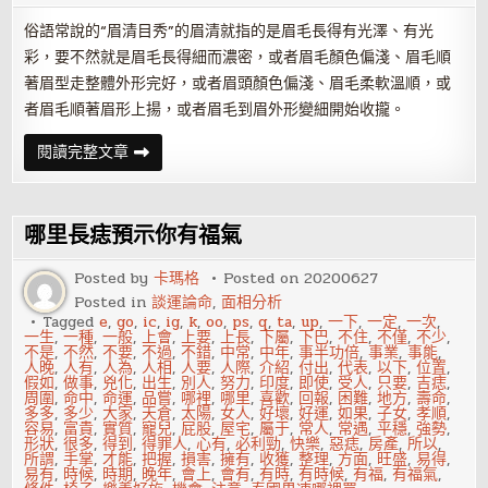
孫
燕
俗語常說的“眉清目秀”的眉清就指的是眉毛長得有光澤、有光
姿
彩，要不然就是眉毛長得細而濃密，或者眉毛顏色偏淺、眉毛順
著眉型走整體外形完好，或者眉頭顏色偏淺、眉毛柔軟溫順，或
者眉毛順著眉形上揚，或者眉毛到眉外形變細開始收攏。
天
閱讀完整文章
生
是
命
運
寵
哪里長痣預示你有福氣
兒
的
面
Posted by
卡瑪格
Posted on
20200627
相
Posted in
談運論命
,
面相分析
Tagged
e
,
go
,
ic
,
ig
,
k
,
oo
,
ps
,
q
,
ta
,
up
,
一下
,
一定
,
一次
,
一生
,
一種
,
一般
,
上會
,
上要
,
上長
,
下屬
,
下巴
,
不住
,
不僅
,
不少
,
不是
,
不然
,
不要
,
不過
,
不錯
,
中常
,
中年
,
事半功倍
,
事業
,
事能
,
人晚
,
人有
,
人為
,
人相
,
人要
,
人際
,
介紹
,
付出
,
代表
,
以下
,
位置
,
假如
,
做事
,
兇化
,
出生
,
別人
,
努力
,
印度
,
即使
,
受人
,
只要
,
吉痣
,
周圍
,
命中
,
命運
,
品嘗
,
哪裡
,
哪里
,
喜歡
,
回報
,
困難
,
地方
,
壽命
,
多多
,
多少
,
大家
,
天倉
,
太陽
,
女人
,
好壞
,
好運
,
如果
,
子女
,
孝順
,
容易
,
富貴
,
實質
,
寵兒
,
屁股
,
屋宅
,
屬于
,
常人
,
常遇
,
平穩
,
強勢
,
形狀
,
很多
,
得到
,
得罪人
,
心有
,
必利勁
,
快樂
,
惡痣
,
房產
,
所以
,
所謂
,
手掌
,
才能
,
把握
,
損害
,
擁有
,
收獲
,
整理
,
方面
,
旺盛
,
易得
,
易有
,
時候
,
時期
,
晚年
,
會上
,
會有
,
有時
,
有時候
,
有福
,
有福氣
,