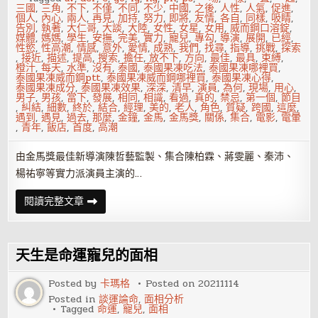
掉
三國
,
三角
,
不下
,
不僅
,
不同
,
不少
,
中國
,
之後
,
人性
,
人氣
,
促進
,
個人
,
內心
,
兩人
,
再見
,
加持
,
努力
,
即將
,
友情
,
各自
,
同樣
,
吸睛
,
告別
,
執著
,
大仁哥
,
大談
,
大陸
,
女性
,
女星
,
女用
,
威而鋼口溶錠
,
媒體
,
媽媽
,
學生
,
安撫
,
完美
,
實力
,
寵兒
,
專勾
,
導演
,
展開
,
已經
,
性慾
,
性高潮
,
情感
,
意外
,
愛情
,
成熟
,
我們
,
找尋
,
指導
,
挑戰
,
探索
,
接近
,
描述
,
提高
,
搜索
,
擔任
,
放不下
,
方向
,
最佳
,
最具
,
束縛
,
橙汁
,
每天
,
水準
,
沒有
,
泰國
,
泰國果凍吃法
,
泰國果凍哪裡買
,
泰國果凍威而鋼ptt
,
泰國果凍威而鋼哪裡買
,
泰國果凍心得
,
泰國果凍成分
,
泰國果凍效果
,
深深
,
清早
,
演員
,
為何
,
現場
,
用心
,
男子
,
男孩
,
當下
,
發展
,
相同
,
相識
,
看過
,
真的
,
禁忌
,
第一個
,
節目
,
糾結
,
細數
,
終於
,
結合
,
經理
,
美的
,
老人
,
角色
,
質疑
,
跨國
,
這麼
,
遇到
,
遇見
,
過去
,
那麼
,
金鐘
,
金馬
,
金馬獎
,
關係
,
集合
,
電影
,
電暈
,
青年
,
飯店
,
首度
,
高潮
由金馬獎最佳新導演陳哲藝監製、集合陳柏霖、蔣雯麗、秦沛、
楊祐寧等實力派演員主演的…
大
閱讀完整文章
仁
哥
專
勾
姊
天生是命運寵兒的面相
姊！
電
暈
Posted by
卡瑪格
Posted on
20211114
蔣
Posted in
談運論命
,
面相分析
雯
Tagged
命運
,
寵兒
,
面相
麗、