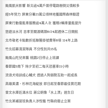
颱風凱米影響 新北逾4萬戶曾停電路樹倒災情較多
經5年努力 屏東分署21萬公頃林地獲國際森林驗證
屏東行動復能車服務逾4萬人次 獲贈2輛車量能提升
悠遊淡水河 忠孝至關渡碼頭8/24起週休二日開航
北市敬老卡點數折抵聯醫掛號費等8項 114年上路
竹北招募清潔隊員 不分性別共15名
颱風山陀兒來襲 桃園2日停止上班課
春節國5南下 除夕至初二每天恐塞車11小時
流浪犬培訓成心輔犬 透過人狗弱勢互助一起成長
高雄美濃、杉林花海綻放 即日起至春節最佳賞花期
曾文水庫近滿水位 蔣公銅像「水上漂」過生日
竹北某補習班負責人涉性騷 竹縣府廢止立案