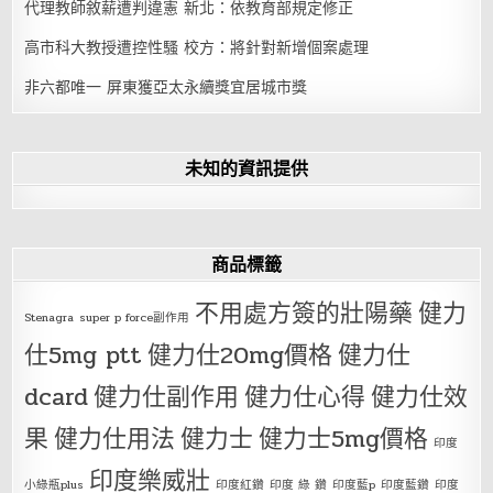
代理教師敘薪遭判違憲 新北：依教育部規定修正
高市科大教授遭控性騷 校方：將針對新增個案處理
非六都唯一 屏東獲亞太永續獎宜居城市獎
未知的資訊提供
商品標籤
不用處方簽的壯陽藥
健力
Stenagra
super p force副作用
仕5mg ptt
健力仕20mg價格
健力仕
dcard
健力仕副作用
健力仕心得
健力仕效
果
健力仕用法
健力士
健力士5mg價格
印度
印度樂威壯
小綠瓶plus
印度紅鑽
印度 綠 鑽
印度藍p
印度藍鑽
印度