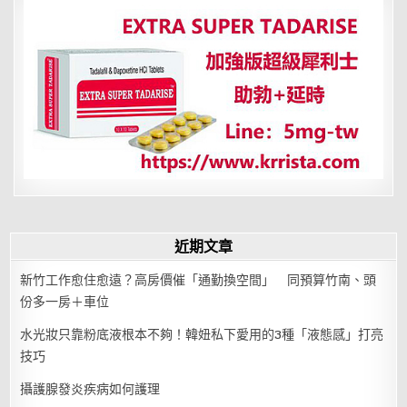
有
福
氣
近期文章
新竹工作愈住愈遠？高房價催「通勤換空間」 同預算竹南、頭
份多一房＋車位
水光妝只靠粉底液根本不夠！韓妞私下愛用的3種「液態感」打亮
技巧
攝護腺發炎疾病如何護理