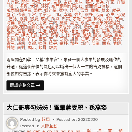
占有欲
,
即使
,
受傷
,
只要
,
吉兇
,
吉痣
,
品味
,
哪裡
,
因為
,
在家
,
在職
,
場上
,
多數
,
太陽
,
好運
,
威而鋼副作用ptt
,
威而鋼口溶錠
,
威而鋼哪裡買
,
婚后
,
婚外情
,
家中
,
容易
,
富貴
,
寵兒
,
將來
,
就是
,
屋宅
,
帶來
,
平常
,
平常心
,
平時
,
幸運
,
強的
,
很多
,
心有
,
心生
,
心臟
,
惡痣
,
感覺
,
戀愛
,
成就
,
所以
,
所謂
,
才能
,
把握
,
擁有
,
改變
,
方面
,
時要
,
會給
,
有心
,
朋友
,
業的
,
機會
,
氣色
,
永遠
,
泰國果凍哪裡買
,
泰國果凍威而鋼心得
,
泰國果凍成分
,
消弭
,
潛伏
,
無心
,
獲利
,
獲得
,
現象
,
理智
,
理財
,
生活
,
病變
,
發展
,
相信
,
相學
,
相隨
,
眉毛
,
禍福
,
第三者
,
絕大多數
,
經常
,
經濟
,
缺錢
,
老實
,
聰明
,
職位
,
職場
,
胸部
,
能夠
,
腳底
,
自己
,
表現
,
要試
,
要點
,
訊息
,
試著
,
講究
,
象征
,
貴命
,
資訊
,
超級
,
身體
,
這個
,
這是
,
遷移
,
那些
,
部位
,
部屬
,
關系
,
隨便
,
雙龍
,
面對
,
顯示
,
顴骨
,
驛馬
兩眉間在相學上又稱“事業宮”，象征一個人事業的發展及職位的
升遷，從這個部位的氣色可以斷出一個人一生的吉兇禍福，這個
部位如有吉痣，表示你將來會擁有龐大的事業。
身
閱讀完整文章
上
的
八
大
吉
大仁哥專勾姊姊！電暈蔣雯麗、孫燕姿
痣
千
萬
Posted by
超犀
Posted on
20220320
不
Posted in
人際互動
要
點
Tagged
av
,
der
,
e
,
go
,
ig
,
ng
,
ph
,
ps
,
一場
,
一樣
,
一直
,
一起
,