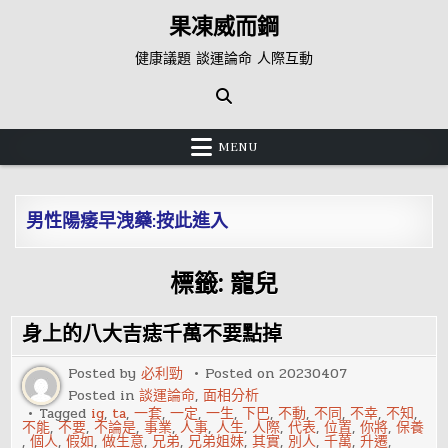
Skip
果凍威而鋼
to
content
健康議題 談運論命 人際互動
MENU
男性陽痿早洩藥:按此進入
標籤:
寵兒
身上的八大吉痣千萬不要點掉
Posted by
必利勁
Posted on
20230407
Posted in
談運論命
,
面相分析
Tagged
ig
,
ta
,
一套
,
一定
,
一生
,
下巴
,
不動
,
不同
,
不幸
,
不知
,
不能
,
不要
,
不論是
,
事業
,
人事
,
人生
,
人際
,
代表
,
位置
,
你將
,
保養
,
個人
,
假如
,
做生意
,
兄弟
,
兄弟姐妹
,
其實
,
別人
,
千萬
,
升遷
,