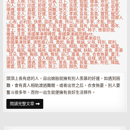
人要
,
人際
,
介紹
,
付出
,
代表
,
以下
,
位置
,
假如
,
做事
,
兇化
,
出生
,
別人
,
努力
,
印度
,
即使
,
受人
,
只要
,
吉痣
,
周圍
,
命中
,
命運
,
品嘗
,
哪裡
,
哪里
,
喜歡
,
回報
,
困難
,
地方
,
壽命
,
多多
,
多少
,
大家
,
天倉
,
太陽
,
女人
,
好壞
,
好運
,
如果
,
子女
,
孝順
,
容易
,
富貴
,
實質
,
寵兒
,
屁股
,
屋宅
,
屬于
,
常人
,
常遇
,
平穩
,
強勢
,
形狀
,
很多
,
得到
,
得罪人
,
心有
,
必利勁
,
快樂
,
惡痣
,
房產
,
所以
,
所謂
,
手掌
,
才能
,
把握
,
損害
,
擁有
,
收獲
,
整理
,
方面
,
旺盛
,
易得
,
易有
,
時候
,
時期
,
晚年
,
會上
,
會有
,
有時
,
有時候
,
有福
,
有福氣
,
條件
,
椅子
,
樂善好施
,
機會
,
注意
,
泰國果凍哪裡買
,
泰國果凍威而鋼ptt
,
泰國果凍威而鋼哪裡買
,
泰國果凍心得
,
泰國果凍成分
,
泰國果凍效果
,
液態威心得
,
激起
,
無憂
,
無論
,
父母
,
特別
,
犀利
,
生就
,
生有
,
生活
,
男女
,
發展
,
的話
,
相助
,
相學
,
相連
,
社會
,
福堂
,
福星
,
福氣
,
福相
,
福祿
,
福祿壽
,
經營
,
編輯
,
缺點
,
美好
,
美食
,
羨慕
,
耳朵
,
聰明
,
胸部
,
能夠
,
臀部
,
自己
,
萬事
,
衣食
,
衣食無憂
,
要注
,
說話
,
財運
,
貴人
,
貴人相助
,
貴命
,
超級
,
這個
,
這樣
,
遇到
,
運佳
,
運旺
,
運氣
,
遭遇
,
還需
,
部位
,
里長
,
長壽
,
長輩
,
關系
,
附近
,
降臨
,
需要
,
頂上
,
順利
,
預示
,
頭上
,
頭頂
,
顏色
,
點是
頭頂上長有痣的人，自出娘胎就擁有別人羨慕的好運，如遇到困
難，會有貴人相助渡過難關，或者出世之后，衣食無憂，別人要
奮斗很多年，而你一出生就便擁有良好生活條件。
哪
閱讀完整文章
里
長
痣
預
示
你