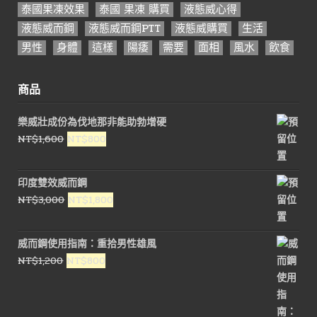
泰國果凍效果
泰國 果凍 購買
液態威心得
液態威而鋼
液態威而鋼PTT
液態威購買
生活
男性
身體
這樣
陽痿
需要
面相
風水
飲食
商品
樂威壯成份為伐地那非能助勃增硬
原
目
NT$
1,600
NT$
800
始
前
價
價
印度雙效威而鋼
格：
格：
原
目
NT$
3,000
NT$
1,800
NT$1,600。
NT$800。
始
前
價
價
威而鋼使用指南：重拾男性雄風
格：
格：
原
目
NT$
1,200
NT$
800
NT$3,000。
NT$1,800。
始
前
價
價
格：
格：