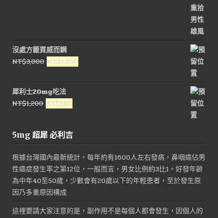
NT$1,200。
NT$800。
沒處方籤買威而鋼
原
目
NT$
3,000
NT$
1,600
始
前
價
價
犀利士20mg吃法
格：
格：
原
目
NT$
1,200
NT$
500
NT$3,000。
NT$1,600。
始
前
價
價
5mg 超犀 必利吉
格：
格：
NT$1,200。
NT$500。
根據台灣國內最新統計，每年約有1600人左右發病，鼻咽癌佔男
性癌症發生率之第12位，一般而言，男女比例約3比1。好發年齡
為中年40至50歲，少數會有20歲以下的年輕患者，至於發生原
因乃多重原因構成
這裡要請大家注意的是，副作用不是每個人都會發生，因個人的