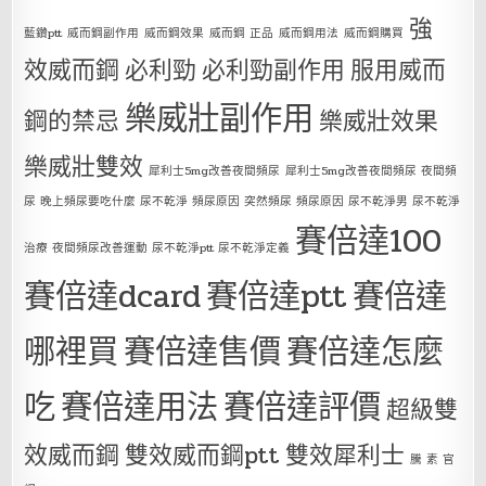
強
藍鑽ptt
威而鋼副作用
威而鋼效果
威而鋼 正品
威而鋼用法
威而鋼購買
效威而鋼
必利勁
必利勁副作用
服用威而
樂威壯副作用
鋼的禁忌
樂威壯效果
樂威壯雙效
犀利士5mg改善夜間頻尿
犀利士5mg改善夜間頻尿 夜間頻
尿 晚上頻尿要吃什麼 尿不乾淨 頻尿原因 突然頻尿 頻尿原因 尿不乾淨男 尿不乾淨
賽倍達100
治療 夜間頻尿改善運動 尿不乾淨ptt 尿不乾淨定義
賽倍達dcard
賽倍達ptt
賽倍達
哪裡買
賽倍達售價
賽倍達怎麼
吃
賽倍達用法
賽倍達評價
超級雙
效威而鋼
雙效威而鋼ptt
雙效犀利士
騰 素 官