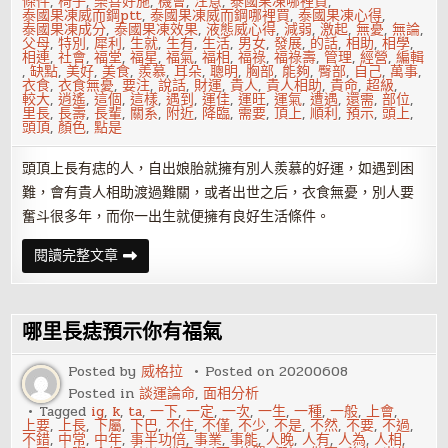
條件
,
椅子
,
樂善好施
,
機會
,
注意
,
泰國果凍哪裡買
,
泰國果凍威而鋼ptt
,
泰國果凍威而鋼哪裡買
,
泰國果凍心得
,
泰國果凍成分
,
泰國果凍效果
,
液態威心得
,
減弱
,
激起
,
無憂
,
無論
,
父母
,
特別
,
犀利
,
生就
,
生有
,
生活
,
男女
,
發展
,
的話
,
相助
,
相學
,
相連
,
社會
,
福堂
,
福星
,
福氣
,
福相
,
福祿
,
福祿壽
,
管理
,
經營
,
編輯
,
缺點
,
美好
,
美食
,
羨慕
,
耳朵
,
聰明
,
胸部
,
能夠
,
臀部
,
自己
,
萬事
,
衣食
,
衣食無憂
,
要注
,
說話
,
財運
,
貴人
,
貴人相助
,
貴命
,
超級
,
較大
,
逍遙
,
這個
,
這樣
,
遇到
,
運佳
,
運旺
,
運氣
,
遭遇
,
還需
,
部位
,
里長
,
長壽
,
長輩
,
關系
,
附近
,
降臨
,
需要
,
頂上
,
順利
,
預示
,
頭上
,
頭頂
,
顏色
,
點是
頭頂上長有痣的人，自出娘胎就擁有別人羨慕的好運，如遇到困
難，會有貴人相助渡過難關，或者出世之后，衣食無憂，別人要
奮斗很多年，而你一出生就便擁有良好生活條件。
哪
閱讀完整文章
里
長
痣
預
示
哪里長痣預示你有福氣
你
有
福
Posted by
威格拉
Posted on
20200608
氣
Posted in
談運論命
,
面相分析
Tagged
ig
,
k
,
ta
,
一下
,
一定
,
一次
,
一生
,
一種
,
一般
,
上會
,
上要
,
上長
,
下屬
,
下巴
,
不住
,
不僅
,
不少
,
不是
,
不然
,
不要
,
不過
,
不錯
,
中常
,
中年
,
事半功倍
,
事業
,
事能
,
人晚
,
人有
,
人為
,
人相
,