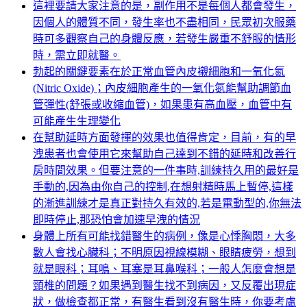
這裡要請大家注意的是，副作用不是每個人都會發生，
因個人的體質不同，發生率也不盡相同，民眾初次服藥
時可多觀察自己的身體反應，若發生嚴重不舒服的情形
時，需立即就醫。
勃起的關鍵要素在於正常血管內皮襯細胞和一氧化氮
(Nitric Oxide)；內皮細胞產生的一氧化氮能幫助調節血
管彈性(舒張或收縮血管)，如果患有高血壓，血管中有
可能產生生理變化
在幫助延時方面發揮的效果也值得肯定，目前，有的早
洩患者也會使用它來幫助自己達到不錯的延時和改善行
房時間效果。但要注意的一件事時,訓練持久用的最好是
手動的,因為由你自己的控制,在想射精時馬上暫停,這樣
的漸進訓練才是真正對持久有效的,若是電動型的,你無法
即時停止,那恐怕會加速早洩的情況
身體上所有可能找錯醫生的病例，像是心悸胸悶，大多
數人會找心臟科；不明原因視線模糊、眼睛疲勞，想到
就是眼科；耳鳴、耳塞是耳鼻喉科；一般人怎麼會想是
頸椎的問題？如果遇到醫生找不到病因，又反覆出現症
狀，做檢查都正常，有醫生看到沒有醫生時，你要考慮