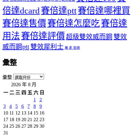
倍達dcard
賽倍達ptt
賽倍達哪裡買
賽倍達售價
賽倍達怎麼吃
賽倍達
用法
賽倍達評價
超級雙效威而鋼
雙效
威而鋼ptt
雙效犀利士
騰 素 官網
彙整
彙整
2026 年 8 月
一
二
三
四
五
六
日
1
2
3
4
5
6
7
8
9
10
11
12
13
14
15
16
17
18
19
20
21
22
23
24
25
26
27
28
29
30
31