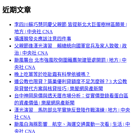
近期文章
李四川蘇巧慧同慶父親節 皆提新北大巨蛋樹林區願景 |
地方 | 中央社 CNA
攝護腺發炎應該注意四件事
父親節逢漢光演習 賴總統向國軍官兵及家人致敬 | 政
治 | 中央社 CNA
颱風襲台 北市強風吹倒圍籬鷹架建管處開罰 | 地方 | 中
央社 CNA
晚上吃薑等於吃砒霜有科學依據嗎？
連公教也限貸？築巢優利貸額度不足怎麼辦？3 大公教
房貸替代方案與核貸技巧 | 樂屋網房產新聞
台中神岡房價與透天厝市場分析：從實價登錄看蛋白區
的資產價值 | 樂屋網房產新聞
漢光演習 馬防部北竿實施反登陸作戰演練 | 地方 | 中央
社 CNA
颱風白海豚影響 航空、海運交通異動一次看 | 生活 | 中
央社 CNA