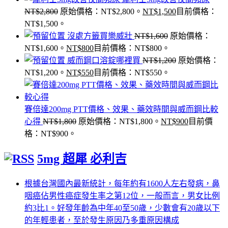
NT$
2,800
原始價格：NT$2,800。
NT$
1,500
目前價格：
NT$1,500。
沒處方籤買樂威壯
NT$
1,600
原始價格：
NT$1,600。
NT$
800
目前價格：NT$800。
威而鋼口溶錠哪裡買
NT$
1,200
原始價格：
NT$1,200。
NT$
550
目前價格：NT$550。
賽倍達200mg PTT價格、效果、藥效時間與威而鋼比較
心得
NT$
1,800
原始價格：NT$1,800。
NT$
900
目前價
格：NT$900。
5mg 超犀 必利吉
根據台灣國內最新統計，每年約有1600人左右發病，鼻
咽癌佔男性癌症發生率之第12位，一般而言，男女比例
約3比1。好發年齡為中年40至50歲，少數會有20歲以下
的年輕患者，至於發生原因乃多重原因構成