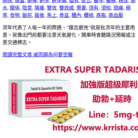
適應
,
適當
,
選擇
,
避孕
,
避孕藥
,
還有
,
配合
,
醫學
,
醫療
,
釋放
,
開
水
,
關係
,
陰莖
,
陽痿
,
雙效
,
雙效威
,
需要
,
須有
,
須知
,
頭痛
,
頻
率
,
食物
,
飯前
,
飯後
,
馬上
,
骨盆
,
體內
,
體檢
,
高脂
,
高血壓
流年代表了人每一年的際遇，“趨吉避兇”就是批流年的主要用
意。就像出門前都要注意天氣變化，開車時會聽路況預報或注
意交通標志。
閱讀完整文章
威而鋼為何要空腹