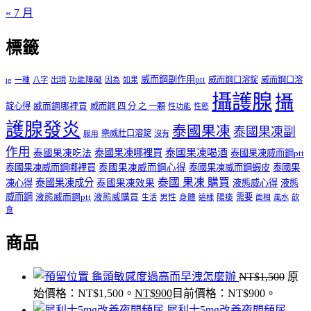
« 7 月
標籤
威而鋼副作用ptt
威而鋼口溶錠
威而鋼口溶
ig
一種
八字
出現
功能障礙
因為
如果
攝護腺
攝
錠心得
威而鋼哪裡買
威而鋼 四 分 之 一顆
性功能
性慾
護腺發炎
泰國果凍
泰國果凍副
樂威壯口溶錠
沒有
服用
作用
泰國果凍哪裡買
泰國果凍喝酒
泰國果凍吃法
泰國果凍威而鋼ptt
泰國果凍威而鋼哪裡買
泰國果凍威而鋼心得
泰國果凍威而鋼蝦皮
泰國果
泰國 果凍 購買
泰國果凍成分
凍心得
泰國果凍效果
液態威心得
液態
威而鋼
液態威而鋼ptt
液態威購買
男性
陽痿
需要
生活
身體
這樣
面相
風水
飲
食
商品
龜頭敏感度過高而早洩怎麼辦
NT$
1,500
原
始價格：NT$1,500。
NT$
900
目前價格：NT$900。
犀利士5mg改善夜間頻尿