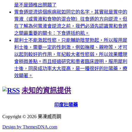
是不是頸椎出問題了
胃食道逆流這個疾病就如同它的名字，其實就是胃中的
胃液（或胃液和食物的混合物）往食道的方向逆流。但
在了解為何胃液會逆流之前，我們必須先認識胃和食道
之間最重要的關卡：下食道括約肌。
犀利士不能激起性慾，只能輔助陰莖勃起，所以服用犀
利士後，需要一定的性刺激，例如撫摸、親吻等，才可
以起到較好的作用，年紀較大者性慾弱，所以效果體現
會稍微差點。而且經過研究和患者臨床證明，服用犀利
士後，同房成功率大大提高，是一種很好的壯陽藥，療
效顯著。
未知的資訊提供
印度壯陽藥
Copyright © 2026 果凍威而鋼
Design by ThemesDNA.com