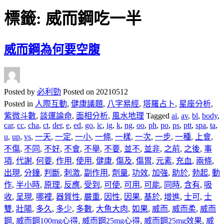
標籤:
威而鋼吃一半
威而鋼為何要空腹
Posted by
必利勁
Posted on
20210512
Posted in
人際互動
,
健康議題
,
八字易經
,
塔羅占卜
,
星座分析
,
紫微斗數
,
談運論命
,
面相分析
,
風水地理
Tagged
ai
,
av
,
bl
,
body
,
car
,
cc
,
cha
,
ct
,
der
,
e
,
ed
,
go
,
ic
,
ig
,
k
,
ng
,
oo
,
ph
,
po
,
ps
,
ptt
,
spa
,
ta
,
u
,
up
,
vs
,
一天
,
一定
,
一小
,
一條
,
一樣
,
一次
,
一步
,
一種
,
上會
,
不傷
,
不同
,
不好
,
不會
,
不舉
,
不要
,
並不
,
並非
,
之前
,
之後
,
事
項
,
代謝
,
何要
,
作用
,
使用
,
健康
,
傷及
,
傷胃
,
元素
,
充血
,
兩條
,
出現
,
分鐘
,
判斷
,
刺激
,
副作用
,
劑量
,
功效
,
加強
,
助於
,
勃起
,
動
作
,
半小時
,
原理
,
反應
,
受到
,
可使
,
可用
,
可能
,
同時
,
含有
,
吸
收
,
呈現
,
哪裡
,
器質性
,
嚴重
,
因性
,
因果
,
基於
,
增進
,
士可
,
士
雙
,
壯陽
,
多久
,
多少
,
多數
,
大魚大肉
,
如果
,
威而
,
威而柔
,
威而
鋼
,
威而鋼100mg心得
,
威而鋼25mg心得
,
威而鋼25mg效果
,
威