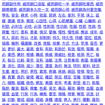
而鋼副作用
,
威而鋼口溶錠
,
威而鋼吃一半
,
威而鋼吃東西
,
威而
鋼哪裡買
,
威而鋼多久吃一次
,
威而鋼心得
,
威而鋼為何要空腹
,
學名
,
安全
,
尋求
,
小時
,
就是
,
尿道
,
左右
,
差別
,
平常
,
床上
,
延
緩
,
建議
,
很多
,
徹底
,
心因性
,
心得
,
心肌梗塞
,
心臟
,
心臟病
,
必
利勁
,
必利吉
,
必吃
,
必須
,
性刺激
,
性功能
,
性器
,
性慾
,
性病
,
性
興奮
,
性行
,
患有
,
患者
,
情況
,
愛撫
,
慢性
,
慢性病
,
應該
,
成年
,
成
年人
,
房前
,
所以
,
才能
,
抑制劑
,
持久
,
持久性
,
持續
,
提肛
,
提高
,
損傷
,
擁抱
,
攝護腺
,
改善
,
放鬆
,
效果
,
方式
,
方法
,
早洩
,
是否
,
更
加
,
更好
,
最大
,
最高
,
會有
,
有助
,
有助於
,
有效
,
服用
,
服藥
,
未
必
,
東西
,
果好
,
根據
,
構成
,
樂威
,
樂威壯
,
檢查
,
檢測
,
死亡
,
每
天
,
每日
,
比較
,
毫克
,
沒有
,
油膩
,
注意
,
注意事項
,
泰國
,
泰國果
凍
,
消化
,
清除
,
減少
,
潛在
,
濃度
,
為何
,
無法
,
特別
,
犀利
,
狀況
,
生產
,
產生
,
用於
,
男性
,
異常
,
疼痛
,
疾病
,
病因
,
發情
,
發生
,
的
藥
,
真實
,
真的
,
破壞
,
確定
,
確認
,
禁忌
,
穩定
,
空腹
,
空腹吃
,
第
六
,
細胞
,
組織
,
綠色
,
網友
,
美國
,
老年
,
考慮
,
耐受
,
能力
,
能服
,
脂肪
,
腹瀉
,
臨床
,
興奮
,
色素
,
英文
,
藥品
,
藥效
,
藥物
,
血壓
,
血液
循環
,
血管
,
行房
,
行為
,
補救
,
要空
,
規格
,
視覺
,
解答
,
訊息
,
討
論
,
診斷
,
變成
,
超級
,
超過
,
身體
,
速度
,
進入
,
進行
,
運動
,
達到
,