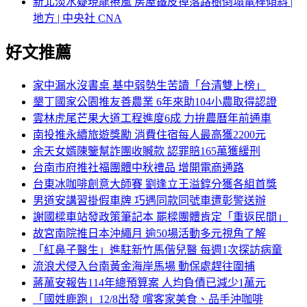
新北淡水疑現龍捲風 房屋鐵皮掉落路樹倒塌電桿傾斜 |
地方 | 中央社 CNA
好文推薦
家中漏水沒書桌 基中弱勢生苦讀「台清雙上榜」
墾丁國家公園推友善農業 6年來助104小農取得認證
雲林虎尾芒果大道工程進度6成 力拚農曆年前通車
南投推永續旅遊獎勵 消費住宿每人最高獲2200元
余天女婿陳鑒幫詐團收贓款 認罪賠165萬獲緩刑
台南市府推社福團體中秋禮品 增開電商通路
台東冰咖啡創意大師賽 劉逢立王溢錞分獲各組首獎
男道安講習掛假車牌 巧遇同款同號車遭彰警送辦
謝國樑車站發政策筆記本 罷樑團體肯定「重返民間」
故宮南院推日本沖繩月 逾50場活動多元視角了解
「紅鼻子醫生」進駐新竹馬偕兒醫 每週1次探訪病童
流浪犬侵入台南黃金海岸馬場 動保處趕往圍捕
蔣萬安報告114年總預算案 人均負債已減少1萬元
「國姓鹿跑」12/8出發 嚐客家美食、品手沖咖啡