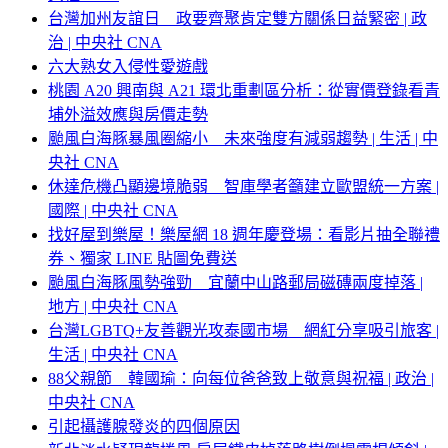
台灣加州友誼日 政要齊聚肯定雙方關係日益緊密 | 政
治 | 中央社 CNA
六大熟女入侵性愛遊戲
桃園 A20 興南與 A21 環北重劃區分析：從實價登錄看青
埔外溢效應與房價走勢
颱風白海豚暴風圈縮小 未來強度有減弱趨勢 | 生活 | 中
央社 CNA
休達危機凸顯邊境脆弱 智庫學者籲建立歐盟統一方案 |
國際 | 中央社 CNA
找好屋到樂屋！樂屋網 18 週年慶登場：看影片抽全聯禮
券、獨家 LINE 貼圖免費送
颱風白海豚風勢強勁 宜蘭中山路郵局磁磚兩度掉落 |
地方 | 中央社 CNA
台灣LGBTQ+友善觀光攻泰國市場 網紅分享吸引旅客 |
生活 | 中央社 CNA
88父親節 韓國瑜：向每位爸爸致上敬意與祝福 | 政治 |
中央社 CNA
引起攝護腺發炎的四個原因