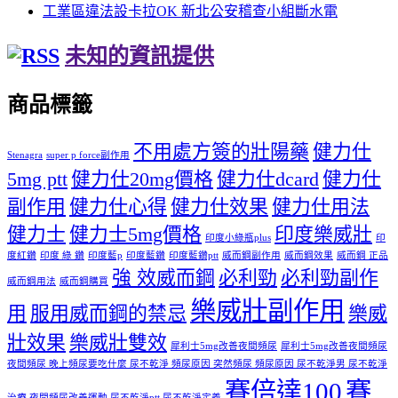
工業區違法設卡拉OK 新北公安稽查小組斷水電
未知的資訊提供
商品標籤
不用處方簽的壯陽藥
健力仕
Stenagra
super p force副作用
5mg ptt
健力仕20mg價格
健力仕dcard
健力仕
副作用
健力仕心得
健力仕效果
健力仕用法
健力士
健力士5mg價格
印度樂威壯
印度小綠瓶plus
印
度紅鑽
印度 綠 鑽
印度藍p
印度藍鑽
印度藍鑽ptt
威而鋼副作用
威而鋼效果
威而鋼 正品
強 效威而鋼
必利勁
必利勁副作
威而鋼用法
威而鋼購買
樂威壯副作用
用
服用威而鋼的禁忌
樂威
壯效果
樂威壯雙效
犀利士5mg改善夜間頻尿
犀利士5mg改善夜間頻尿
夜間頻尿 晚上頻尿要吃什麼 尿不乾淨 頻尿原因 突然頻尿 頻尿原因 尿不乾淨男 尿不乾淨
賽倍達100
賽
治療 夜間頻尿改善運動 尿不乾淨ptt 尿不乾淨定義