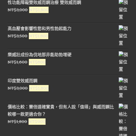
性功能障礙雙效威而鋼治療 雙效威而鋼
原
目
NT$
3,000
NT$
1,800
始
前
價
價
高血壓會影響性慾和男性勃起能力
格：
格：
原
目
NT$
3,500
NT$
1,800
NT$3,000。
NT$1,800。
始
前
價
價
樂威壯成份為伐地那非能助勃增硬
格：
格：
原
目
NT$
1,600
NT$
800
NT$3,500。
NT$1,800。
始
前
價
價
印度雙效威而鋼
格：
格：
原
目
NT$
3,000
NT$
1,800
NT$1,600。
NT$800。
始
前
價
價
價格比較：賽倍達確實貴，但有人說「值得」與威而鋼比
格：
格：
較哪一款更適合你？
NT$3,000。
NT$1,800。
原
目
NT$
1,800
NT$
900
始
前
價
價