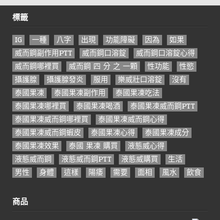
標籤
IG
一種
八字
出現
功能障礙
因為
如果
威而鋼副作用PTT
威而鋼口溶錠
威而鋼口溶錠心得
威而鋼哪裡買
威而鋼 四 分 之 一顆
性功能
性慾
攝護腺
攝護腺發炎
服用
樂威壯口溶錠
沒有
泰國果凍
泰國果凍副作用
泰國果凍吃法
泰國果凍哪裡買
泰國果凍喝酒
泰國果凍威而鋼PTT
泰國果凍威而鋼哪裡買
泰國果凍威而鋼心得
泰國果凍威而鋼蝦皮
泰國果凍心得
泰國果凍成分
泰國果凍效果
泰國 果凍 購買
液態威心得
液態威而鋼
液態威而鋼PTT
液態威購買
生活
男性
身體
這樣
陽痿
需要
面相
風水
飲食
商品