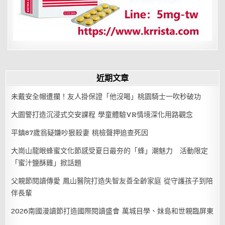
近期文章
未戴安全帽遭攔！友人掛保證「他沒喝」桃園騎士一吹秒破功
大園警打造沉浸式交安課程 學童體驗VR情境深化用路觀念
平鎮87歲翁疑嫌吵狠殺妻 桃檢聲押追查死因
大崗山龍眼蜂蜜文化節感受夏日最夯的「蜂」潮魅力 活動限定
「蜜汁鹽酥雞」掀話題
父親節閱讀傳愛 鳳山醫院打造失智友善全齡家庭 從守護孩子到陪
伴長輩
2026南國漫讀節打造國際閱讀盛會 萬城目學、妹島和世親臨屏東