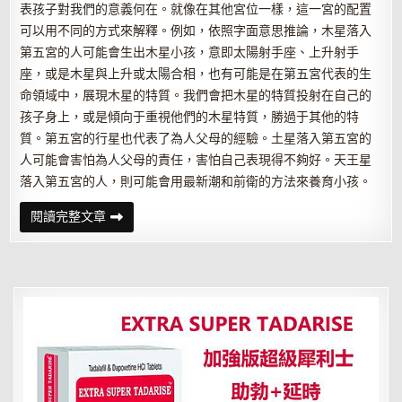
表孩子對我們的意義何在。就像在其他宮位一樣，這一宮的配置
可以用不同的方式來解釋。例如，依照字面意思推論，木星落入
第五宮的人可能會生出木星小孩，意即太陽射手座、上升射手
座，或是木星與上升或太陽合相，也有可能是在第五宮代表的生
命領域中，展現木星的特質。我們會把木星的特質投射在自己的
孩子身上，或是傾向于重視他們的木星特質，勝過于其他的特
質。第五宮的行星也代表了為人父母的經驗。土星落入第五宮的
人可能會害怕為人父母的責任，害怕自己表現得不夠好。天王星
落入第五宮的人，則可能會用最新潮和前衛的方法來養育小孩。
星
閱讀完整文章
座
與
宮
位
的
關
系
——
天
蝎
座
五
宮