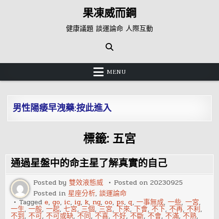
Skip
果凍威而鋼
to
content
健康議題 談運論命 人際互動
MENU
男性陽痿早洩藥:按此進入
標籤:
五宮
通過星盤中的命主星了解真實的自己
Posted by
雙效液態威
Posted on
20230925
Posted in
星座分析
,
談運論命
Tagged
e
,
go
,
ic
,
ig
,
k
,
ng
,
oo
,
ps
,
q
,
一事無成
,
一些
,
一宮
,
一生
,
一般
,
一起
,
七宮
,
三個
,
三宮
,
下來
,
下會
,
不下
,
不再
,
不利
,
不到
,
不可
,
不可或缺
,
不同
,
不喜
,
不好
,
不斷
,
不會
,
不滿
,
不熟
,