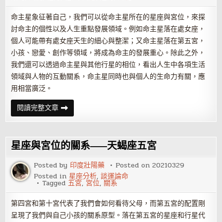
命主星象征著自己，我們可以從命主星所在的星座與宮位，來探
討命主的個性以及人生重點發展領域。例如命主星落在處女座，
個人可能帶有處女座天生的細心與整潔；又命主星落在第五宮，
小孩、戀愛、創作等領域，將成為命主的發展重心。除此之外，
我們還可以透過命主星與其他行星的相位，看出人生中各項生活
領域與人物的互動關系，命主星同時也與個人的生命力有關，應
用相當廣泛。
通
閱讀完整文章
過
星
盤
中
的
星座與宮位的關系——天蝎座五宮
命
主
星
Posted by
印度壯陽藥
Posted on
20210329
了
Posted in
星座分析
,
談運論命
解
Tagged
五宮
,
宮位
,
關系
真
實
的
第四宮和第十宮代表了我們會如何看待父母，而第五宮的配置剛
自
己
呈現了我們與自己小孩的關系原型。落在第五宮的星座和行星代