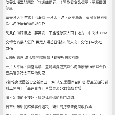
改善生活型態應對「代謝症候群」！醫教看食品標示、量腰圍護
健康
臺美跨太平洋攜手治海廢 一片太平洋、兩座島嶼 臺灣與夏威夷
深化海洋廢棄物治理合作
颱風白海豚接近 蔣萬安：不能輕忽豪大雨 | 地方 | 中央社 CNA
文博會商展人氣高 民眾入場首日估逾8萬人次 | 文化 | 中央社
CNA
助陣柯志恩 洪孟楷開嗆綠營「食安與防疫無能」
一片太平洋、兩座島嶼 臺灣與夏威夷深化海洋廢棄物治理合作
臺美聯手跨太平洋治海廢
2組培育樂團首發全新單曲 3組人氣樂團同台開唱 從產業開箱到
駁二開唱！「高速青春」音樂展演8/23免費登場
微不足道的小技巧，卻能延長你的戰鬥時間.
苦茶油苯駢芘超標事件追蹤 衛生局持續督促回收作業