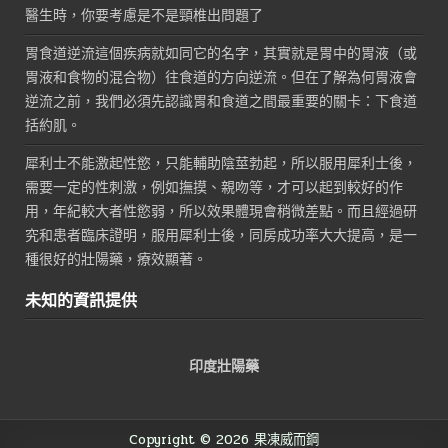
醫生時，你要考慮是不是頸椎出問題了
胃食道逆流這個疾病就如同它的名字，其實就是胃中的胃液（或
胃液和食物的混合物）往食道的方向逆流。但在了解為何胃液會
逆流之前，我們必須先認識胃和食道之間最重要的關卡：下食道
括約肌。
犀利士不能激起性慾，只能輔助陰莖勃起，所以服用犀利士後，
需要一定的性刺激，例如撫摸、親吻等，才可以起到較好的作
用，年紀較大者性慾弱，所以效果體現會稍微差點。而且經過研
究和患者臨床證明，服用犀利士後，同房成功率大大提高，是一
種很好的壯陽藥，療效顯著。
未知的資訊提供
印度壯陽藥
Copyright © 2026 果凍威而鋼