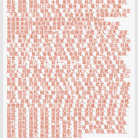
朋友
,
服務
,
服從
,
服用
,
木星
,
東西
,
某個
,
桃花
,
條件
,
業務
,
業的
,
極度
,
極致
,
樂威壯口溶錠
,
樂觀
,
機會
,
權利
,
權力
,
欺負
,
欺騙
,
正面
,
歸類
,
比較
,
毫無
,
氛圍
,
水手
,
水星
,
水有
,
水瓶座
,
永遠
,
決定
,
汽車
,
沒來
,
沒有
,
注意
,
注重
,
泰國 果凍 購買
,
泰國果凍副作用
,
泰國果凍吃法
,
泰國果凍哪裡買
,
泰國果凍威而鋼ptt
,
泰國果凍威而鋼哪裡買
,
泰國果凍威而鋼心得
,
泰國果凍心得
,
泰國果凍成分
,
泰國果凍效果
,
流年
,
流年不利
,
海王星
,
消費
,
液態威而鋼
,
液態威而鋼ptt
,
液態威購買
,
液體
,
深入
,
清秀
,
渴望
,
渾身
,
準確
,
溝通
,
演員
,
火星
,
為主
,
無情
,
照顧
,
父母
,
物質
,
犧牲
,
獅子
,
獅子座
,
獨特
,
現代
,
現實
,
現象
,
理學
,
理念
,
環境
,
甘愿
,
生命
,
生活
,
產生
,
由於
,
男性
,
留給
,
異性
,
當下
,
當然
,
療法
,
發出
,
發展
,
發現
,
白羊
,
白羊座
,
的話
,
的頭
,
盤中
,
目標
,
直接
,
直覺
,
相位
,
相學
,
相關
,
看出
,
看法
,
看看
,
看起來
,
看電視
,
真實
,
真正
,
眼光
,
眼神
,
社會
,
社會工作
,
神秘
,
秘密
,
秘書
,
積極
,
競爭
,
第一印象
,
第七
,
第九
,
第八
,
第六
,
第十
,
第十一
,
第十二
,
筆記
,
策略
,
管束
,
管理
,
精神
,
糾結
,
糾纏
,
細心
,
終身
,
結交
,
結果
,
給人
,
經常
,
經理
,
經紀
,
經紀人
,
經驗
,
緩慢
,
總是
,
總統
,
缺乏
,
缺少
,
美的
,
義務
,
習慣
,
老公
,
老婆
,
老師
,
老板
,
考慮
,
考驗
,
而來
,
聚會
,
聰明
,
職業
,
聽到
,
能力
,
能帶
,
能治
,
能言善道
,
脆弱
,
臨床
,
自己
,
自我
,
自有
,
自然
,
與其
,
興趣
,
舊物
,
舒服
,
花樣
,
萬里
,
落入
,
藝術
,
藥效
,
處女
,
處女座
,
處處
,
行事
,
行動
,
行星
,
行業
,
行為
,
衍生
,
裝飾
,
要性
,
要注
,
規矩
,
視野
,
親近
,
觀念
,
角色
,
解決
,
解決問題
,
計畫
,
訓練
,
記憶
,
記憶力
,
認真
,
認識
,
語言
,
談戀愛
,
警察
,
議員
,
護士
,
象征
,
負責
,
財富
,
財運
,
責任
,
貴人
,
貴賤
,
資助
,
資訊
,
賭博
,
賺錢
,
走人
,
起來
,
距離
,
身上
,
身體
,
身體健康
,
辛苦
,
辦公
,
辦公室
,
迅速
,
逃避
,
逃離
,
透過
,
透露
,
逐漸
,
這個
,
這是
,
這樣
,
這里
,
通過
,
造成
,
進修
,
遇到
,
運勢
,
運氣
,
過分
,
過度
,
過於
,
過程
,
達到
,
達成
,
適合
,
適應
,
適當
,
選擇
,
還有
,
那些
,
醫師
,
采取
,
重情
,
重要
,
重要性
,
重視
,
重點
,
金星
,
金牛座
,
金錢
,
銀行
,
錢財
,
錯誤
,
長期
,
門在
,
開端
,
關于
,
關心
,
關系
,
階段
,
階級
,
隨和
,
隨時
,
隱藏
,
集體
,
雖然
,
雙子
,
雙子座
,
雙魚座
,
難以
,
電視
,
需要
,
靈感
,
靈魂
,
非議
,
面對
,
面臨
,
音樂
,
預示
,
領域
,
領導
,
頭上
,
類的
,
風情
,
體力
,
體征
,
高層
,
魅力
,
鮮花