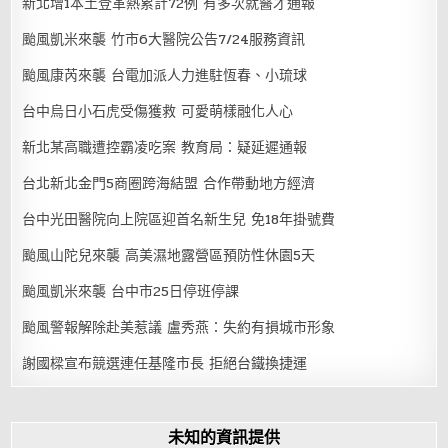
新北增1本土登革熱累計72例 有多次就醫才通報
颱風凱米來襲 竹市6大醫院公告7/24服務資訊
颱風康芮來襲 台電加派人力進駐恆春、小琉球
台中烏日小石虎受傷獲救 可愛萌樣融化人心
新北某高職遭控霸凌吃案 教育局：疑延遲通報
台北新北金門5商圈跨海結盟 合作帶動地方經濟
台中光田醫院向上院區迎首名新生兒 免18年掛號費
颱風山陀兒來襲 高美濕地露營區預防性休園5天
颱風凱米來襲 台中市25日停班停課
颱風警報解除赴美惹議 盧秀燕：失約有損城市形象
謝國樑宣布競選連任基隆市長 拒絕台鐵換捷運
未知的資訊提供