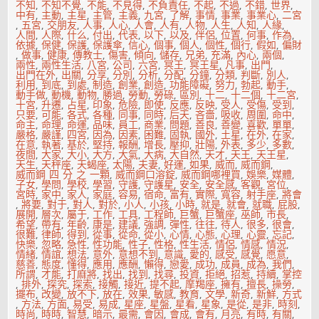
不知
,
不知不覺
,
不能
,
不見得
,
不負責任
,
不起
,
不過
,
不錯
,
世界
,
中有
,
主動
,
主星
,
主管
,
主義
,
九宮
,
了解
,
事情
,
事業
,
事業心
,
二宮
,
五宮
,
交朋友
,
人事
,
人心
,
人會
,
人有
,
人物
,
人生
,
人知
,
人緣
,
人間
,
人際
,
什么
,
付出
,
代表
,
以下
,
以及
,
伴侶
,
位置
,
何事
,
作為
,
依據
,
保健
,
保護
,
保護傘
,
信心
,
個事
,
個人
,
個性
,
個行
,
假如
,
偏財
,
做事
,
健康
,
傳教士
,
傷害
,
傾向
,
儲存
,
兄弟
,
充滿
,
內心
,
兩個
,
兩性
,
兩性生活
,
八宮
,
公司
,
六宮
,
冥王
,
冥王星
,
凡事
,
出門
,
出門在外
,
出關
,
分享
,
分別
,
分析
,
分配
,
分鐘
,
分類
,
判斷
,
別人
,
利用
,
到底
,
到處
,
制造
,
創業
,
創造
,
功能障礙
,
努力
,
勃起
,
動手
,
動手做
,
動機
,
動物
,
勝過
,
勞動
,
勞碌
,
區別
,
十二
,
十二個
,
十二宮
,
十宮
,
升遷
,
占星
,
印象
,
危險
,
即使
,
反應
,
反映
,
受人
,
受傷
,
受到
,
只要
,
可能
,
各式
,
各種
,
同事
,
同時
,
后天
,
吝嗇
,
吸收
,
周圍
,
命中
,
命主
,
命理
,
命運
,
品味
,
員工
,
商業
,
問題
,
善良
,
善變
,
喜歡
,
單單
,
嚴格
,
嚴謹
,
四宮
,
因為
,
因素
,
困難
,
固執
,
國外
,
土星
,
在外
,
在家
,
在意
,
執著
,
基於
,
堅持
,
報酬
,
增長
,
壓抑
,
壯陽
,
外表
,
多少
,
多數
,
夜間
,
大家
,
大小
,
大方
,
大氣
,
大病
,
大自然
,
天才
,
天王
,
天王星
,
天生
,
天秤座
,
天蝎座
,
太陽
,
夫妻
,
好運
,
如果
,
威而
,
威而鋼
,
威而鋼 四 分 之 一顆
,
威而鋼口溶錠
,
威而鋼哪裡買
,
娛樂
,
媒體
,
子女
,
學問
,
學校
,
學習
,
守護
,
守護星
,
安全
,
安全感
,
客觀
,
宮位
,
宮時
,
家中
,
家人
,
家庭
,
容易
,
宿命
,
富有
,
實際
,
寬容
,
射手座
,
將會
,
將要
,
對于
,
對人
,
對於
,
小人
,
小孩
,
小時
,
就是
,
就會
,
就職
,
屁股
,
展開
,
層次
,
屬于
,
工作
,
工具
,
工程師
,
巨蟹
,
巨蟹座
,
巫師
,
市長
,
希望
,
帶有
,
年齡
,
康是
,
建議
,
強調
,
彈性
,
往往
,
待人
,
很多
,
很會
,
很難
,
律師
,
得到
,
從事
,
從命
,
從小
,
心情
,
心態
,
心理
,
心靈
,
忘記
,
快樂
,
忽略
,
急性
,
性功能
,
性子
,
性格
,
性生活
,
情侶
,
情感
,
情況
,
情緒
,
情誼
,
想法
,
意外
,
意想不到
,
意識
,
愛的
,
感受
,
感覺
,
愿意
,
慈善
,
態度
,
懂得
,
應用
,
應酬
,
懶得
,
戀愛
,
成功
,
成員
,
成為
,
我們
,
所謂
,
才能
,
打麻將
,
找出
,
找到
,
找尋
,
投資
,
拒絕
,
招惹
,
持續
,
掌控
,
排外
,
探究
,
探索
,
接觸
,
接近
,
提不起
,
摩羯座
,
擁有
,
擅長
,
操勞
,
擺布
,
改變
,
放不下
,
放在
,
效果
,
敏感
,
教育
,
文學
,
新奇
,
新鮮
,
方式
,
方法
,
方面
,
易受
,
易成
,
星座
,
星盤
,
星看
,
星象
,
是從
,
是非
,
時刻
,
時尚
,
時時
,
智慧
,
暗示
,
最需
,
會因
,
會成
,
會有
,
月亮
,
有時
,
有關
,