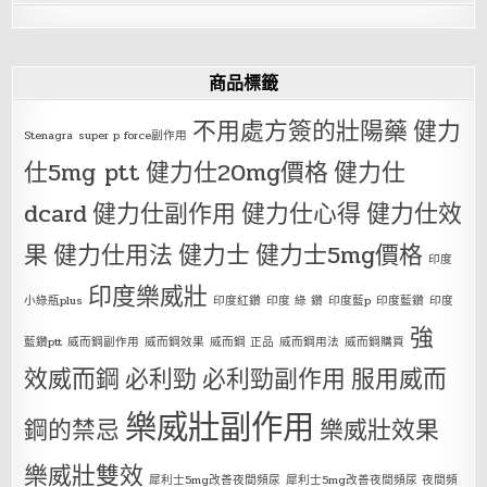
商品標籤
不用處方簽的壯陽藥
健力
Stenagra
super p force副作用
仕5mg ptt
健力仕20mg價格
健力仕
dcard
健力仕副作用
健力仕心得
健力仕效
果
健力仕用法
健力士
健力士5mg價格
印度
印度樂威壯
小綠瓶plus
印度紅鑽
印度 綠 鑽
印度藍p
印度藍鑽
印度
強
藍鑽ptt
威而鋼副作用
威而鋼效果
威而鋼 正品
威而鋼用法
威而鋼購買
效威而鋼
必利勁
必利勁副作用
服用威而
樂威壯副作用
鋼的禁忌
樂威壯效果
樂威壯雙效
犀利士5mg改善夜間頻尿
犀利士5mg改善夜間頻尿 夜間頻