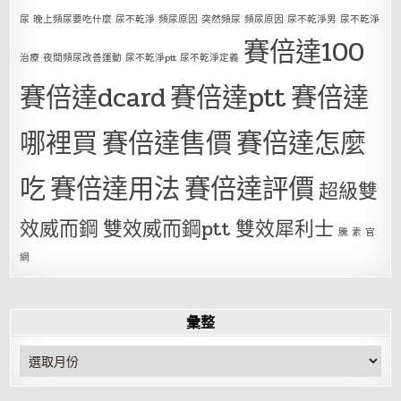
尿 晚上頻尿要吃什麼 尿不乾淨 頻尿原因 突然頻尿 頻尿原因 尿不乾淨男 尿不乾淨
賽倍達100
治療 夜間頻尿改善運動 尿不乾淨ptt 尿不乾淨定義
賽倍達dcard
賽倍達ptt
賽倍達
哪裡買
賽倍達售價
賽倍達怎麼
吃
賽倍達用法
賽倍達評價
超級雙
效威而鋼
雙效威而鋼ptt
雙效犀利士
騰 素 官
網
彙整
彙
整