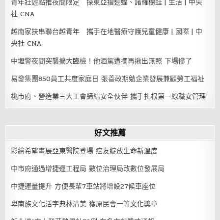
青年壯遊點推夜間限定 探東亞摺翅蝠、諸羅樹蛙 | 生活 | 中央
社 CNA
越南家扶串聯台越青年 攜手在地醫療守護兒童健康 | 國際 | 中
央社 CNA
中壢警夜間突襲擴大臨檢！他酒駕遭攔再揪出無照 下場慘了
易發集團850員工共度家庭日 張善政期勉企業發展兼顧勞工福祉
桃市府、營造業三大工會締結安全伙伴 攜手扎根第一線職安管理
好文推薦
彩繪希望畫展亞東醫院登場 癌友綻放生命新溫度
中市府通過增捷運工程局 數位治理局改數位發展局
中捷運量提升 方便長輩7車站將增設27候車座位
卑南族文化活字典林清美 獲原民會一等文化獎章