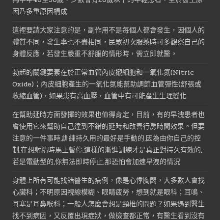
因乃多重原因構成
這裡要請大家注意的是，副作用不是每個人都會發生，因個人的
體質不同，發生率也不盡相同，民眾初次服藥時可多觀察自己的
身體反應，若發生嚴重不舒服的情形時，需立即就醫。
勃起的關鍵要素在於正常血管內皮襯細胞和一氧化氮(Nitric
Oxide)；內皮細胞產生的一氧化氮能幫助調節血管彈性(舒張或
收縮血管)，如果患有高血壓，血管中有可能產生生理變化
在幫助延時方面發揮的效果也值得肯定，目前，有的早洩患者也
會使用它來幫助自己達到不錯的延時和改善行房時間效果。但要
注意的一件事時,訓練持久用的最好是手動的,因為由你自己的控
制,在想射精時馬上暫停,這樣的漸進訓練才是真正對持久有效的,
若是電動型的,你無法即時停止,那恐怕會加速早洩的情況
身體上所有可能找錯醫生的病例，像是心悸胸悶，大多數人會找
心臟科；不明原因視線模糊、眼睛疲勞，想到就是眼科；耳鳴、
耳塞是耳鼻喉科；一般人怎麼會想是頸椎的問題？如果遇到醫生
找不到病因，又反覆出現症狀，做檢查都正常，有醫生看到沒有