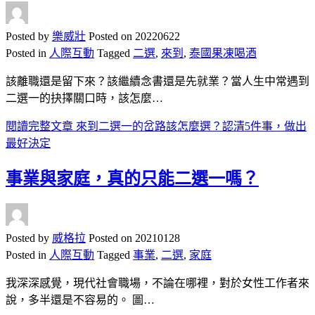
Posted by
樂威壯
Posted on
20220622
Posted in
人際互動
Tagged
二選
,
來到
,
泰國果凍喝酒
該離職還是留下來？該繼續念書還是先就業？當人生中常遇到
二選一的抉擇關口時，該怎麼…
閱讀完整文章
來到二選一的岔路該怎麼選？認清5件事，做出
最好決定
事業與家庭，真的只能二選一嗎？
Posted by
威格拉
Posted on
20210128
Posted in
人際互動
Tagged
事業
,
二選
,
家庭
我深深感覺，現代社會職場，不論在哪裡，對於女性工作者來
說，多半還是不容易的。 圖…