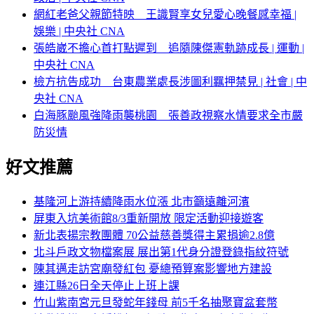
網紅老爸父親節特映 王識賢享女兒愛心晚餐感幸福 |
娛樂 | 中央社 CNA
張皓崴不擔心首打點遲到 追隨陳傑憲軌跡成長 | 運動 |
中央社 CNA
檢方抗告成功 台東農業處長涉圖利羈押禁見 | 社會 | 中
央社 CNA
白海豚颱風強降雨襲桃園 張善政視察水情要求全市嚴
防災情
好文推薦
基隆河上游持續降雨水位漲 北市籲遠離河濱
屏東入坑美術館8/3重新開放 限定活動迎接遊客
新北表揚宗教團體 70公益慈善獎得主累捐逾2.8億
北斗戶政文物檔案展 展出第1代身分證登錄指紋符號
陳其邁走訪宮廟發紅包 憂總預算案影響地方建設
連江縣26日全天停止上班上課
竹山紫南宮元旦發蛇年錢母 前5千名抽聚寶盆套幣