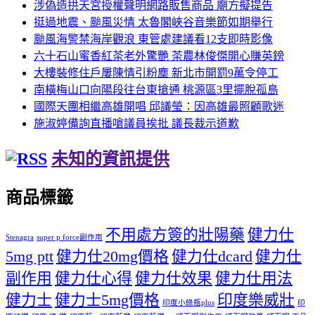
涉偽造拱天宮授權聲明網路販售商品 廟方擬提告
挺過地震、颱風災情 太魯閣峽谷音樂節如期舉行
颱風海警禁海岸觀浪 東管處建議看12支即時影像
六十石山蜜香紅茶老外驚艷 茶農林俊傑開心賺英鎊
大樓裝修住戶屢陳情引粉塵 新北市開罰9萬令停工
南橫梅山口向陽段往台東搶通 桃源區3里擺脫孤島
國際天團相繼高雄開唱 邱議瑩：因高雄最照顧歌迷
施淑婷備詢直播嗆議員挨批 議長裁示道歉
未知的資訊提供
商品標籤
不用處方簽的壯陽藥
健力仕
Stenagra
super p force副作用
5mg ptt
健力仕20mg價格
健力仕dcard
健力仕
副作用
健力仕心得
健力仕效果
健力仕用法
健力士
健力士5mg價格
印度樂威壯
印度小綠瓶plus
印