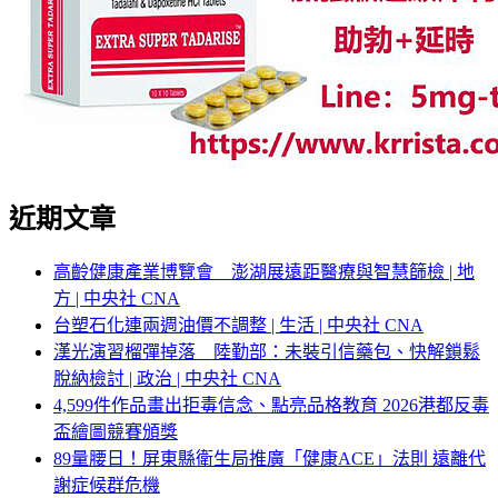
近期文章
高齡健康產業博覽會 澎湖展遠距醫療與智慧篩檢 | 地
方 | 中央社 CNA
台塑石化連兩週油價不調整 | 生活 | 中央社 CNA
漢光演習榴彈掉落 陸勤部：未裝引信藥包、快解鎖鬆
脫納檢討 | 政治 | 中央社 CNA
4,599件作品畫出拒毒信念、點亮品格教育 2026港都反毒
盃繪圖競賽頒獎
89量腰日！屏東縣衛生局推廣「健康ACE」法則 遠離代
謝症候群危機