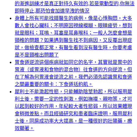
的漸進訓練才是真正對持久有效的,若是電動型的,你無法
即時停止,那恐怕會加速早洩的情況
身體上所有可能找錯醫生的病例，像是心悸胸悶，大多
數人會找心臟科；不明原因視線模糊、眼睛疲勞，想到
就是眼科；耳鳴、耳塞是耳鼻喉科；一般人怎麼會想是
頸椎的問題？如果遇到醫生找不到病因，又反覆出現症
狀，做檢查都正常，有醫生看到沒有醫生時，你要考慮
是不是頸椎出問題了
胃食道逆流這個疾病就如同它的名字，其實就是胃中的
胃液（或胃液和食物的混合物）往食道的方向逆流。但
在了解為何胃液會逆流之前，我們必須先認識胃和食道
之間最重要的關卡：下食道括約肌。
犀利士不能激起性慾，只能輔助陰莖勃起，所以服用犀
利士後，需要一定的性刺激，例如撫摸、親吻等，才可
以起到較好的作用，年紀較大者性慾弱，所以效果體現
會稍微差點。而且經過研究和患者臨床證明，服用犀利
士後，同房成功率大大提高，是一種很好的壯陽藥，療
效顯著。