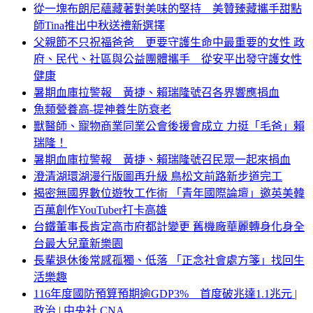
從一塊布朗尼蘊藏著對美味的堅持 美贊臻藏攜手甜點
師Tina推出中秋送禮新選擇
父親節不只祝福爸爸 更要守護生命中最重要的女性 政
府、民代、社區與公益團體攜手 從安平出發守護女性
健康
暑期血庫拉警報 黃捷、賴瑞隆號召各界響應捐血
魚類營養高-提神養生防衰老
獸醫師、寵物商業同業公會後援會成立 力挺「毛爸」賴
瑞隆！
暑期血庫拉警報 黃捷、賴瑞隆號召民眾一起來捐血
澄清湖環湖漫行版圖再升級 鳥松文前路新步道完工
揭密無國界數位遊牧工作術 「青年國際論壇」邀英美韓
百萬創作YouTuber打卡高雄
台鐵董事長肯定高市府都計變更 舊機廠華麗轉身化身全
台最大兒童新樂園
長輩退休後常感孤獨、低落 「正念社會處方箋」找回生
活樂趣
116年度國防預算預期逾GDP3% 首度破兆達1.1兆元 |
政治 | 中央社 CNA