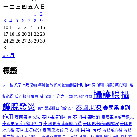
一
二
三
四
五
六
日
1
2
3
4
5
6
7
8
9
10
11
12
13
14
15
16
17
18
19
20
21
22
23
24
25
26
27
28
29
30
31
« 7 月
標籤
威而鋼副作用ptt
威而鋼口溶錠
威而鋼口溶
ig
一種
八字
出現
功能障礙
因為
如果
攝護腺
攝
錠心得
威而鋼哪裡買
威而鋼 四 分 之 一顆
性功能
性慾
護腺發炎
泰國果凍
泰國果凍副
樂威壯口溶錠
沒有
服用
作用
泰國果凍哪裡買
泰國果凍喝酒
泰國果凍吃法
泰國果凍威而鋼ptt
泰國果凍威而鋼哪裡買
泰國果凍威而鋼心得
泰國果凍威而鋼蝦皮
泰國果
泰國 果凍 購買
泰國果凍成分
凍心得
泰國果凍效果
液態威心得
液態
威而鋼
液態威而鋼ptt
液態威購買
男性
陽痿
需要
生活
身體
這樣
面相
風水
飲