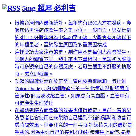
5mg 超犀 必利吉
根據台灣國內最新統計，每年約有1600人左右發病，鼻
咽癌佔男性癌症發生率之第12位，一般而言，男女比例
約3比1。好發年齡為中年40至50歲，少數會有20歲以下
的年輕患者，至於發生原因乃多重原因構成
這裡要請大家注意的是，副作用不是每個人都會發生，
因個人的體質不同，發生率也不盡相同，民眾初次服藥
時可多觀察自己的身體反應，若發生嚴重不舒服的情形
時，需立即就醫。
勃起的關鍵要素在於正常血管內皮襯細胞和一氧化氮
(Nitric Oxide)；內皮細胞產生的一氧化氮能幫助調節血
管彈性(舒張或收縮血管)，如果患有高血壓，血管中有
可能產生生理變化
在幫助延時方面發揮的效果也值得肯定，目前，有的早
洩患者也會使用它來幫助自己達到不錯的延時和改善行
房時間效果。但要注意的一件事時,訓練持久用的最好是
手動的,因為由你自己的控制,在想射精時馬上暫停,這樣