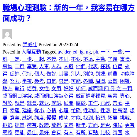
職場心理測驗：新的一年，我容易在哪方
面成功？
Posted by
樂威壯
Posted on
20230524
Posted in
人際互動
Tagged
av
,
der
,
ed
,
ig
,
ng
,
ph
,
一下
,
一些
,
一
刻
,
一定
,
一步
,
一起
,
不停
,
不同
,
不要
,
不遠
,
主動
,
了還
,
事情
,
事物
,
二選
,
享受
,
人事
,
人為
,
人還
,
他們
,
代表
,
任務
,
位置
,
來
得
,
促進
,
保持
,
個人
,
做好
,
其實
,
別人
,
別的
,
到達
,
前輩
,
功能障
礙
,
努力
,
半夜
,
參考
,
口氣
,
只是
,
可能
,
各種
,
周圍
,
喜歡
,
困難
,
地方
,
執行
,
培養
,
女性
,
女用
,
好好
,
如何
,
威而鋼 四 分 之 一顆
,
威而鋼口溶錠
,
威而鋼口溶錠心得
,
威而鋼哪裡買
,
容易
,
專心
,
對於
,
就是
,
就會
,
就要
,
就讓
,
展開
,
屬於
,
工作
,
已經
,
帶著
,
平
日
,
幸運
,
建議
,
從小
,
心情
,
心理
,
忙碌
,
性功能
,
性慾
,
性高潮
,
想
要
,
意義
,
感謝
,
態度
,
慢慢
,
成功
,
才能
,
找到
,
抬頭
,
拓展
,
挑戰
,
挑選
,
提高
,
擁有
,
改變
,
放鬆
,
文章
,
新年
,
方面
,
是否
,
時候
,
更有
意義
,
更能
,
最佳
,
最好
,
會有
,
有人
,
有所
,
有點
,
比較
,
氛圍
,
水