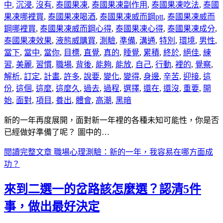
中
,
沉浸
,
沒有
,
泰國果凍
,
泰國果凍副作用
,
泰國果凍吃法
,
泰國
果凍哪裡買
,
泰國果凍喝酒
,
泰國果凍威而鋼ptt
,
泰國果凍威而
鋼哪裡買
,
泰國果凍威而鋼心得
,
泰國果凍心得
,
泰國果凍成分
,
泰國果凍效果
,
液態威購買
,
測驗
,
準備
,
溝通
,
特別
,
環境
,
男性
,
當下
,
當中
,
當你
,
目標
,
直覺
,
真的
,
睡覺
,
累積
,
終於
,
絕佳
,
練
習
,
美麗
,
習慣
,
職場
,
背後
,
能夠
,
能放
,
自己
,
行動
,
裡的
,
覺察
,
解析
,
訂定
,
計畫
,
許多
,
說要
,
變化
,
變得
,
身邊
,
辛苦
,
迎接
,
這
份
,
這個
,
這麼
,
這麼久
,
過去
,
過程
,
選擇
,
還在
,
還沒
,
重要
,
開
始
,
面對
,
項目
,
養出
,
體會
,
高潮
,
黑暗
新的一年再度展開，面對新一年裡的各種未知可能性，你是否
已經做好準備了呢？ 圖中的…
閱讀完整文章
職場心理測驗：新的一年，我容易在哪方面成
功？
來到二選一的岔路該怎麼選？認清5件
事，做出最好決定