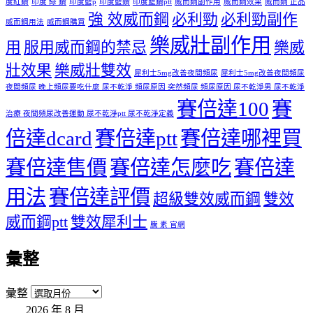
度紅鑽
印度 綠 鑽
印度藍p
印度藍鑽
印度藍鑽ptt
威而鋼副作用
威而鋼效果
威而鋼 正品
強 效威而鋼
必利勁
必利勁副作
威而鋼用法
威而鋼購買
樂威壯副作用
用
服用威而鋼的禁忌
樂威
壯效果
樂威壯雙效
犀利士5mg改善夜間頻尿
犀利士5mg改善夜間頻尿
夜間頻尿 晚上頻尿要吃什麼 尿不乾淨 頻尿原因 突然頻尿 頻尿原因 尿不乾淨男 尿不乾淨
賽倍達100
賽
治療 夜間頻尿改善運動 尿不乾淨ptt 尿不乾淨定義
倍達dcard
賽倍達ptt
賽倍達哪裡買
賽倍達售價
賽倍達怎麼吃
賽倍達
用法
賽倍達評價
超級雙效威而鋼
雙效
威而鋼ptt
雙效犀利士
騰 素 官網
彙整
彙整
2026 年 8 月