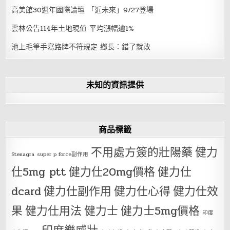
高美館30週年國際論壇 「近未來」9/27登場
雲林公告114年土地現值 平均漲幅逾1%
池上毛筆手寫路牌不符規定 鄉長：錯了就改
未知的資訊提供
商品標籤
不用處方簽的壯陽藥
健力
Stenagra
super p force副作用
仕5mg ptt
健力仕20mg價格
健力仕
dcard
健力仕副作用
健力仕心得
健力仕效
果
健力仕用法
健力士
健力士5mg價格
印度