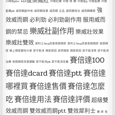
印度樂威壯
小綠瓶plus
印度紅鑽
印度 綠 鑽
印度藍p
印度藍鑽
印度
強
藍鑽ptt
威而鋼副作用
威而鋼效果
威而鋼 正品
威而鋼用法
威而鋼購買
效威而鋼
必利勁
必利勁副作用
服用威而
樂威壯副作用
鋼的禁忌
樂威壯效果
樂威壯雙效
犀利士5mg改善夜間頻尿
犀利士5mg改善夜間頻尿 夜間頻
尿 晚上頻尿要吃什麼 尿不乾淨 頻尿原因 突然頻尿 頻尿原因 尿不乾淨男 尿不乾淨
賽倍達100
治療 夜間頻尿改善運動 尿不乾淨ptt 尿不乾淨定義
賽倍達dcard
賽倍達ptt
賽倍達
哪裡買
賽倍達售價
賽倍達怎麼
吃
賽倍達用法
賽倍達評價
超級雙
效威而鋼
雙效威而鋼ptt
雙效犀利士
騰 素 官