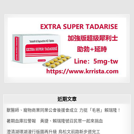
理
看
哪
些
人
容
易
在
奧
運
中
奪
冠
近期文章
獸醫師、寵物商業同業公會後援會成立 力挺「毛爸」賴瑞隆！
暑期血庫拉警報 黃捷、賴瑞隆號召民眾一起來捐血
澄清湖環湖漫行版圖再升級 鳥松文前路新步道完工