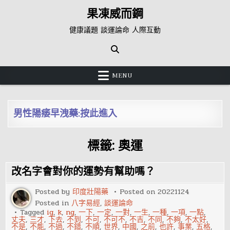
Skip
果凍威而鋼
to
content
健康議題 談運論命 人際互動
MENU
男性陽痿早洩藥:按此進入
標籤:
奧運
改名字會對你的運勢有幫助嗎？
Posted by
印度壯陽藥
Posted on
20221124
Posted in
八字易經
,
談運論命
Tagged
ig
,
k
,
ng
,
一下
,
一定
,
一對
,
一生
,
一種
,
一項
,
一點
,
丈夫
,
三才
,
下去
,
不到
,
不可
,
不可不
,
不吉
,
不同
,
不夠
,
不太好
,
不是
,
不能
,
不過
,
不錯
,
不順
,
世界
,
中國
,
之前
,
也許
,
事業
,
五格
,