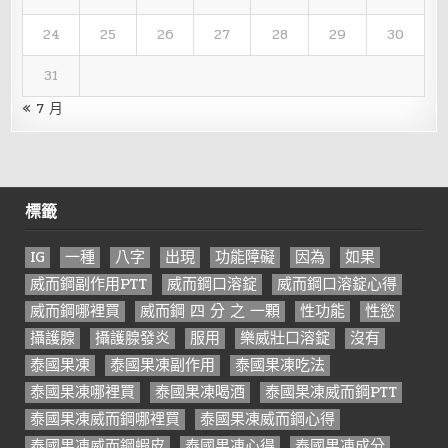
24
25
26
27
28
29
30
31
« 7 月
標籤
IG
一種
八字
出現
功能障礙
因為
如果
威而鋼副作用PTT
威而鋼口溶錠
威而鋼口溶錠心得
威而鋼哪裡買
威而鋼 四 分 之 一顆
性功能
性慾
攝護腺
攝護腺發炎
服用
樂威壯口溶錠
沒有
泰國果凍
泰國果凍副作用
泰國果凍吃法
泰國果凍哪裡買
泰國果凍喝酒
泰國果凍威而鋼PTT
泰國果凍威而鋼哪裡買
泰國果凍威而鋼心得
泰國果凍威而鋼蝦皮
泰國果凍心得
泰國果凍成分