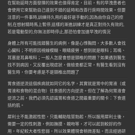
在幫助延時方面發揮的效果也值得肯定，目前，有的早洩患者也
會使用它來幫助自己達到不錯的延時和改善行房時間效果。但要
注意的一件事時,訓練持久用的最好是手動的,因為由你自己的控
制,在想射精時馬上暫停,這樣的漸進訓練才是真正對持久有效的,
若是電動型的,你無法即時停止,那恐怕會加速早洩的情況
身體上所有可能找錯醫生的病例，像是心悸胸悶，大多數人會找
心臟科；不明原因視線模糊、眼睛疲勞，想到就是眼科；耳鳴、
耳塞是耳鼻喉科；一般人怎麼會想是頸椎的問題？如果遇到醫生
找不到病因，又反覆出現症狀，做檢查都正常，有醫生看到沒有
醫生時，你要考慮是不是頸椎出問題了
胃食道逆流這個疾病就如同它的名字，其實就是胃中的胃液（或
胃液和食物的混合物）往食道的方向逆流。但在了解為何胃液會
逆流之前，我們必須先認識胃和食道之間最重要的關卡：下食道
括約肌。
犀利士不能激起性慾，只能輔助陰莖勃起，所以服用犀利士後，
需要一定的性刺激，例如撫摸、親吻等，才可以起到較好的作
用，年紀較大者性慾弱，所以效果體現會稍微差點。而且經過研