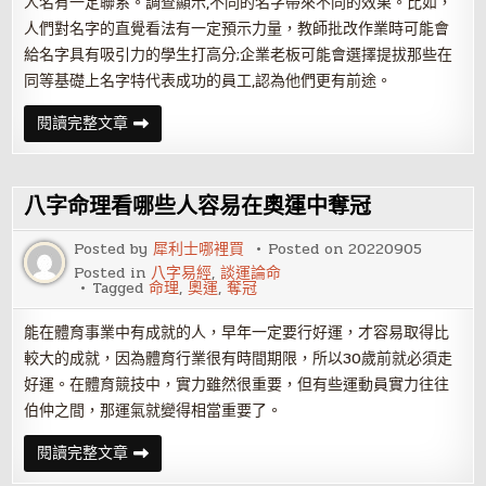
人名有一定聯系。調查顯示,不同的名字帶來不同的效果。比如，
人們對名字的直覺看法有一定預示力量，教師批改作業時可能會
給名字具有吸引力的學生打高分;企業老板可能會選擇提拔那些在
同等基礎上名字特代表成功的員工,認為他們更有前途。
改
閱讀完整文章
名
字
會
對
你
八字命理看哪些人容易在奧運中奪冠
的
運
勢
Posted by
犀利士哪裡買
Posted on
20220905
有
Posted in
八字易經
,
談運論命
幫
Tagged
命理
,
奧運
,
奪冠
助
嗎？
能在體育事業中有成就的人，早年一定要行好運，才容易取得比
較大的成就，因為體育行業很有時間期限，所以30歲前就必須走
好運。在體育競技中，實力雖然很重要，但有些運動員實力往往
伯仲之間，那運氣就變得相當重要了。
八
閱讀完整文章
字
命