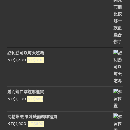
必利勁可以每天吃嗎
原
目
NT$
1,800
NT$
900
始
前
價
價
格：
格：
NT$1,800。
NT$900。
威而鋼口溶錠哪裡買
原
目
NT$
1,200
NT$
550
始
前
價
價
助勃增硬 果凍威而鋼哪裡買
格：
格：
原
目
NT$
1,600
NT$
800
NT$1,200。
NT$550。