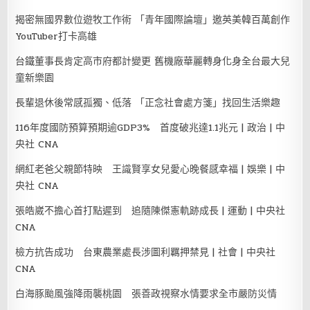
揭密無國界數位遊牧工作術 「青年國際論壇」邀英美韓百萬創作
YouTuber打卡高雄
台鐵董事長肯定高市府都計變更 舊機廠華麗轉身化身全台最大兒
童新樂園
長輩退休後常感孤獨、低落 「正念社會處方箋」找回生活樂趣
116年度國防預算預期逾GDP3% 首度破兆達1.1兆元 | 政治 | 中
央社 CNA
網紅老爸父親節特映 王識賢享女兒愛心晚餐感幸福 | 娛樂 | 中
央社 CNA
張皓崴不擔心首打點遲到 追隨陳傑憲軌跡成長 | 運動 | 中央社
CNA
檢方抗告成功 台東農業處長涉圖利羈押禁見 | 社會 | 中央社
CNA
白海豚颱風強降雨襲桃園 張善政視察水情要求全市嚴防災情