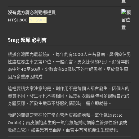
始
前
價
價
沒有處方箋必利勁哪裡買
格：
格：
原
目
NT$
1,800
NT$
900
NT$1,600。
NT$800。
始
前
價
價
5mg 超犀 必利吉
格：
格：
NT$1,800。
NT$900。
根據台灣國內最新統計，每年約有1600人左右發病，鼻咽癌佔男
性癌症發生率之第12位，一般而言，男女比例約3比1。好發年齡
為中年40至50歲，少數會有20歲以下的年輕患者，至於發生原
因乃多重原因構成
這裡要請大家注意的是，副作用不是每個人都會發生，因個人的
體質不同，發生率也不盡相同，民眾初次服藥時可多觀察自己的
身體反應，若發生嚴重不舒服的情形時，需立即就醫。
勃起的關鍵要素在於正常血管內皮襯細胞和一氧化氮(Nitric
Oxide)；內皮細胞產生的一氧化氮能幫助調節血管彈性(舒張或
收縮血管)，如果患有高血壓，血管中有可能產生生理變化