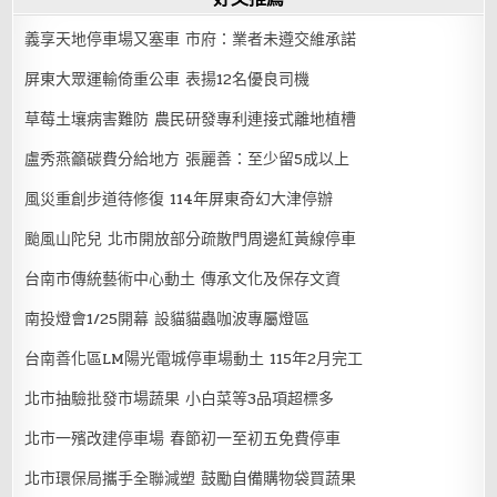
義享天地停車場又塞車 市府：業者未遵交維承諾
屏東大眾運輸倚重公車 表揚12名優良司機
草莓土壤病害難防 農民研發專利連接式離地植槽
盧秀燕籲碳費分給地方 張麗善：至少留5成以上
風災重創步道待修復 114年屏東奇幻大津停辦
颱風山陀兒 北市開放部分疏散門周邊紅黃線停車
台南市傳統藝術中心動土 傳承文化及保存文資
南投燈會1/25開幕 設貓貓蟲咖波專屬燈區
台南善化區LM陽光電城停車場動土 115年2月完工
北市抽驗批發市場蔬果 小白菜等3品項超標多
北市一殯改建停車場 春節初一至初五免費停車
北市環保局攜手全聯減塑 鼓勵自備購物袋買蔬果