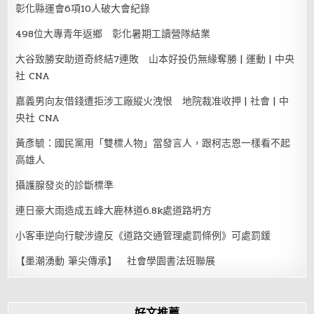
彰化縣運會6項10人破大會紀錄
498位大專青年返鄉 彰化暑期工讀營隊結業
大谷致勝安助道奇終結7連敗 山本好投仍無緣奪勝 | 運動 | 中央
社 CNA
嘉義男向友借錢遭拒涉工廠縱火洩恨 地院裁准收押 | 社會 | 中
央社 CNA
黃彥毓：國民黨用「雙標人物」當發言人，跟柯志恩一樣看不起
高雄人
攝護腺發炎的診斷標準
連日豪大雨造成五峰大鹿林道6.8k處道路坍方
小客車逆向行駛涉違反《道路交通管理處罰條例》可處罰鍰
【墨潮湧動 筆尖傳承】 社會學園書法班聯展
好文推薦