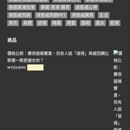
泰國果凍效果
泰國 果凍 購買
液態威心得
液態威而鋼
液態威而鋼PTT
液態威購買
生活
男性
身體
這樣
陽痿
需要
面相
風水
飲食
商品
價格比較：賽倍達確實貴，但有人說「值得」與威而鋼比
較哪一款更適合你？
原
目
NT$
1,800
NT$
900
始
前
價
價
格：
格：
NT$1,800。
NT$900。