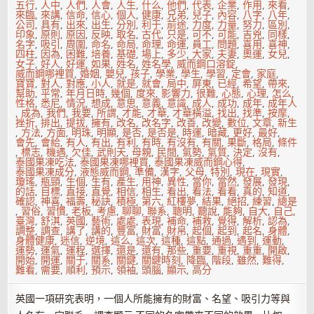
五行
,
人中
,
人們
,
人會
,
人生
,
什么
,
他們
,
代表
,
企業
,
作用
,
來看
,
來臨
,
來講
,
信命
,
信心
,
個人
,
健康
,
兄弟
,
兒子
,
內容
,
八字
,
八年
,
公司
,
具有
,
出來
,
出生
,
分別
,
利于
,
前途
,
力度
,
力量
,
努力
,
區別
,
印象
,
原則
,
原因
,
反映
,
取名
,
古代
,
只是
,
可不
,
可能
,
吉兇
,
同樣
,
名字
,
吸引
,
周圍
,
命名
,
命局
,
命理
,
命運
,
員工
,
問題
,
喜用
,
喜神
,
四柱
,
因為
,
困難
,
培養
,
基礎
,
場上
,
多少
,
大家
,
夫妻
,
奧運
,
女兒
,
女子
,
好人
,
好運
,
如果
,
姓名
,
姓名學
,
威而鋼口溶錠
,
威而鋼哪裡買
,
婚姻
,
嬰兒
,
孩子
,
學業
,
學生
,
學習
,
定會
,
家庭
,
寶寶
,
對人
,
對應
,
小人
,
就是
,
就會
,
局中
,
屏東
,
已經
,
希望
,
帶來
,
幫助
,
平常
,
年月日時
,
幾個
,
度來
,
影響力
,
很難
,
心態
,
心理
,
怎么
,
性格
,
悉尼
,
情況
,
想成
,
意思
,
意義
,
意識
,
成人
,
成功
,
成年
,
成年人
,
成為
,
我們
,
我要
,
所謂
,
才能
,
才華
,
才華橫溢
,
找出
,
找準
,
按摩
,
挫折
,
排出
,
提拔
,
擁有
,
改名
,
改名字
,
改善
,
改變
,
數位
,
文章
,
新生
,
方法
,
方面
,
明珠
,
明顯
,
是否
,
是否是
,
時運
,
暗藏
,
更好
,
最好
,
會先
,
會給
,
有人
,
有出
,
有利
,
有時
,
有沒有
,
有關
,
果斷
,
格局
,
條件
,
標志
,
機遇
,
欠佳
,
武則天
,
母親
,
民間
,
氣勢
,
氣質
,
決定
,
沒有
,
泰國果凍吃法
,
泰國果凍哪裡買
,
泰國果凍威而鋼心得
,
泰國果凍成分
,
液態威而鋼
,
準備
,
漢字
,
父母
,
特別
,
現在
,
現實
,
瓊瑤
,
瓶頸
,
生個
,
生有
,
產生
,
用神
,
異性
,
當你
,
當然
,
發展
,
發現
,
的話
,
目標
,
直接
,
直覺
,
相信
,
相生
,
看出
,
看法
,
看看
,
真的
,
知道
,
確認
,
神喜
,
福壽
,
秘訣
,
積極
,
第六
,
紅樓夢
,
結果
,
絕招
,
練習
,
總是
,
習俗
,
習慣
,
老板
,
考慮
,
聊聊
,
聯系
,
聰明
,
聽說
,
能夠
,
自大
,
自己
,
臺灣
,
舒淇
,
英國
,
藝術
,
處處
,
表現
,
補命
,
補救
,
覺得
,
解析
,
認為
,
調整
,
調查
,
講了
,
講的
,
豐富
,
財富
,
財帛
,
起個
,
起到
,
起名
,
身體
,
身體健康
,
迷信
,
逆境
,
這么
,
這次
,
這種
,
這點
,
通過
,
遇到
,
運動
,
運勢
,
運氣
,
運程
,
選擇
,
還是
,
還有
,
那些
,
重要
,
重視
,
重重
,
開啟
,
開始
,
開運
,
關于
,
關系
,
關鍵
,
關鍵時刻
,
降臨
,
階段
,
雖然
,
難得
,
難看
,
需要
,
順利
,
預示
,
領袖
,
頭腦
,
顯示
,
高分
英國一項研究表明，一個人所能擁有的財富、名望、吸引力等與