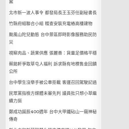
案
北市新一波人事令 都發局長王玉芬任副秘書長
竹縣府組聯合小組 稽查安裝充電樁高樓建物
颱風山陀兒動態 台中景區即時影像服務助民防
災
視察肉品、蔬果供應 張麗善：貨量足價格平穩
蔡銘軒爭取草屯人福利 訴求縣有地標售金回饋
公所
台中學生沒舉手被公車拒載 客運召回駕駛記過
民眾黨指檢方媒體未審先判 議員批只想小草繼
續力挺
鄭成功誕辰400週年 台中大甲鐵砧山一窺神秘
傳奇