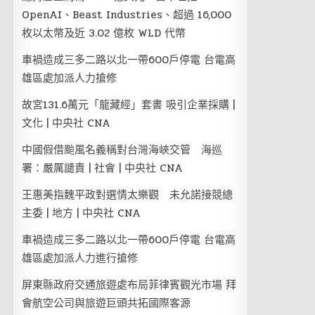
OpenAI、Beast Industries、超過 16,000
枚以太幣及近 3.02 億枚 WLD 代幣
車禍造成三多二路以北一帶600戶停電 台電高
雄區處加派人力搶修
故宮131.6萬元「龍藏經」套書 吸引企業採購 |
文化 | 中央社 CNA
中國假借颱風名義稱對台灣海峽交管 海巡
署：嚴厲譴責 | 社會 | 中央社 CNA
王惠美指魏平政對選情太樂觀 未允諾接競總
主委 | 地方 | 中央社 CNA
車禍造成三多二路以北一帶600戶停電 台電高
雄區處加派人力進行搶修
屏東縣政府交通旅遊處布局菲律賓觀光市場 拜
會航空公司與旅遊巨頭共拓國際客源