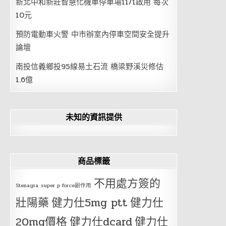
新北中和新莊智慧化機車停車場11/1啟用 每次
10元
預防電動車火警 中市辦室內停車空間安全提升
論壇
南投信義鄉投95線易土石流 橋梁野溪災修估
1.6億
未知的資訊提供
商品標籤
不用處方簽的
Stenagra
super p force副作用
壯陽藥
健力仕5mg ptt
健力仕
20mg價格
健力仕dcard
健力仕