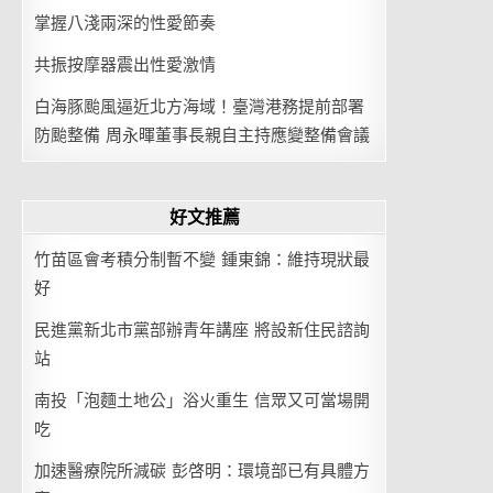
掌握八淺兩深的性愛節奏
共振按摩器震出性愛激情
白海豚颱風逼近北方海域！臺灣港務提前部署
防颱整備 周永暉董事長親自主持應變整備會議
好文推薦
竹苗區會考積分制暫不變 鍾東錦：維持現狀最
好
民進黨新北市黨部辦青年講座 將設新住民諮詢
站
南投「泡麵土地公」浴火重生 信眾又可當場開
吃
加速醫療院所減碳 彭啓明：環境部已有具體方