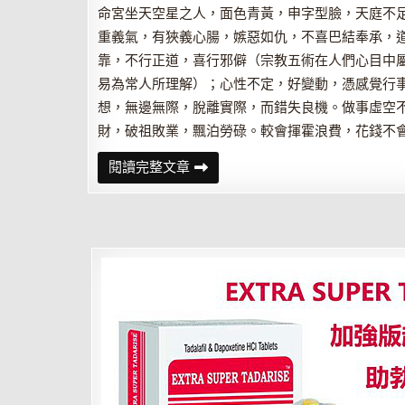
命宮坐天空星之人，面色青黃，申字型臉，天庭不
重義氣，有狹義心腸，嫉惡如仇，不喜巴結奉承，
靠，不行正道，喜行邪僻（宗教五術在人們心目中
易為常人所理解）；心性不定，好變動，憑感覺行
想，無邊無際，脫離實際，而錯失良機。做事虛空
財，破祖敗業，飄泊勞碌。較會揮霍浪費，花錢不
紫
閱讀完整文章
微
斗
數
中
的
空
劫
星
——
天
空