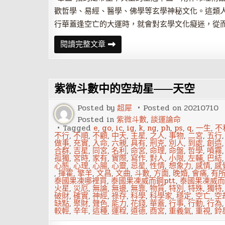
歡哲學、易經、醫學、佛學等玄學神秘文化。這類
行華蓋逢空亡的大運時，就會對玄學文化癡迷，從
八
閱讀完整文章
字
看
哪
些
人
紫微斗數中的空劫星——天空
天
生
與
Posted by
超犀
Posted on
20210710
佛
道
Posted in
紫微斗數
,
談運論命
有
Tagged
e
,
go
,
ic
,
ig
,
k
,
ng
,
ph
,
ps
,
q
,
一生
,
不
緣
不行
,
不順
,
不顧
,
中天
,
主星
,
之人
,
事物
,
二宮
,
五行
做事
,
充實
,
入命
,
六親
,
具有
,
刑克
,
別人
,
到處
,
創造
合群
,
吉星
,
同宮
,
名利
,
命宮
,
命理
,
命盤
,
哲學
,
噴霧
孤獨
,
宮時
,
家有
,
實際
,
寫作
,
對人
,
小限
,
左輔
,
巴結
心態
,
心理
,
心腸
,
心靈
,
忌星
,
性情
,
想象力
,
感情
,
感
,
揮霍
,
擎羊
,
文昌
,
文曲
,
斗數
,
方面
,
晚婚
,
會痛
,
有
泰國果凍哪裡買
,
泰國果凍威而鋼ptt
,
泰國果凍威而
火星
,
災厄
,
無論
,
無邊
,
無靠
,
物質
,
特別
,
特殊
,
獨特
破財
,
確實
,
神經
,
祿存
,
科學
,
科學家
,
穩定
,
空亡
,
空
缺點
,
聚財
,
聲色
,
能力
,
花錢
,
華蓋
,
行事
,
行動
,
行為
較輕
,
辛年
,
這種
,
運程
,
道德
,
酉宮
,
重義氣
,
重視
,
鈴