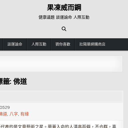
果凍威而鋼
健康議題 談運論命 人際互動
談運論命
人際互動
猜你喜歡
壯陽藥網購商店
標籤:
佛道
0529
佛道
,
八字
,
有緣
語代表的是文章藝術之星。華蓋入命的人清高孤僻，不合群，喜