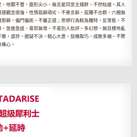
足，地閣不豐，面形尖小，無吉星同宮主矮胖，不然枯瘦。其人
道德觀念很強。性情孤僻頑劣，不善言辭，孤獨不合群，六親無
屬邪僻，偏門偏術，不屬正道；思想行為較為獨特，反常態，不
事，急進急退，喜怒無常，不喜別人批評。多幻想，無目標地亂
不實，虛詐，遲疑不決，粗心大意，投機取巧，成敗多端，不聚
會痛心。