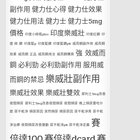
副作用
健力仕心得
健力仕效果
健力仕用法
健力士
健力士5mg
價格
印度樂威壯
印度小綠瓶plus
印度紅鑽
印
度 綠 鑽
印度藍p
印度藍鑽
印度藍鑽ptt
威而鋼副作用
威而鋼
強 效威而
效果
威而鋼 正品
威而鋼用法
威而鋼購買
鋼
必利勁
必利勁副作用
服用威
樂威壯副作用
而鋼的禁忌
樂威壯效果
樂威壯雙效
犀利士5mg改善
夜間頻尿
犀利士5mg改善夜間頻尿 夜間頻尿 晚上頻尿要吃什
麼 尿不乾淨 頻尿原因 突然頻尿 頻尿原因 尿不乾淨男 尿不乾
賽
淨治療 夜間頻尿改善運動 尿不乾淨ptt 尿不乾淨定義
倍達100
賽倍達dcard
賽