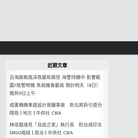
近期文章
白海豚颱風深夜最新路徑 海警持續中 影響範
圍/陸警時機 馬祖機會最高 預計明天（8日）
晚到9日上午
成蘆橋機車道設計易釀事故 新北將拆引道分
隔島 | 地方 | 中央社 CNA
林佳龍接見「自由之家」執行長 盼台成印太
INGO樞紐 | 政治 | 中央社 CNA