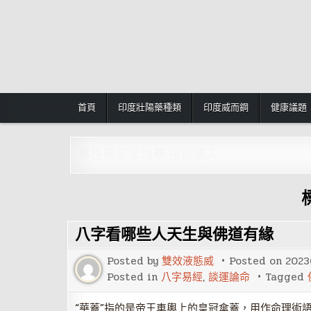
Skip
to
content
首頁
印度壯陽藥種類
印度威而鋼
健康議題
男性陽痿早洩藥:按此進入
八字看哪些人天生與佛道有緣
Posted by
雙效液態威
Posted on
2023
Posted in
八字易經
,
談運論命
Tagged
“華蓋”指的是帝王車輿上的皇冠傘蓋，用作命理術