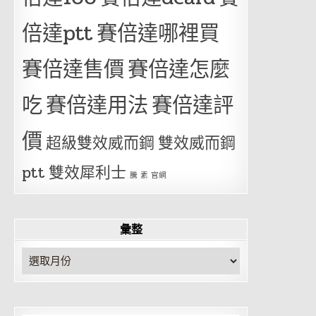
倍達ptt
賽倍達哪裡買
賽倍達售價
賽倍達怎麼
吃
賽倍達用法
賽倍達評
價
超級雙效威而鋼
雙效威而鋼
ptt
雙效犀利士
騰 素 官網
彙整
彙
整