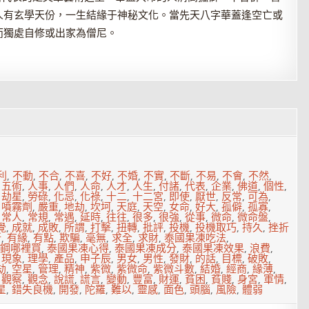
人有玄學天份，一生結緣于神秘文化。當先天八字華蓋逢空亡或
而獨處自修或出家為僧尼。
利
,
不動
,
不合
,
不喜
,
不好
,
不婚
,
不實
,
不斷
,
不易
,
不會
,
不然
,
,
五術
,
人事
,
人們
,
人命
,
人才
,
人生
,
付諸
,
代表
,
企業
,
佛道
,
個性
,
,
劫星
,
勞碌
,
化忌
,
化祿
,
十二
,
十二宮
,
即使
,
厭世
,
反常
,
可為
,
,
噴霧劑
,
嚴重
,
地劫
,
坎坷
,
天庭
,
天空
,
女命
,
好大
,
孤僻
,
孤寡
,
,
常人
,
常規
,
常遇
,
延時
,
往往
,
很多
,
很強
,
從事
,
微命
,
微命盤
,
覺
,
成就
,
成敗
,
所謂
,
打擊
,
扭轉
,
批評
,
投機
,
投機取巧
,
持久
,
挫折
所
,
有緣
,
有點
,
欺騙
,
毫無
,
求全
,
求財
,
泰國果凍吃法
,
鋼哪裡買
,
泰國果凍心得
,
泰國果凍成分
,
泰國果凍效果
,
浪費
,
,
現象
,
理學
,
產品
,
申子辰
,
男女
,
男性
,
發財
,
的話
,
目標
,
破敗
,
劫
,
空星
,
管理
,
精神
,
紫微
,
紫微命
,
紫微斗數
,
結婚
,
經商
,
緣薄
,
,
觀察
,
觀念
,
說謊
,
謊言
,
變動
,
豐富
,
財運
,
貧困
,
貧賤
,
身宮
,
軍情
,
星
,
錯失良機
,
開發
,
陀羅
,
難以
,
靈感
,
面色
,
頭腦
,
風險
,
體弱