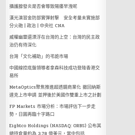
攝護腺發炎是否會導致陽痿早洩呢
漢光演習金防部實彈射擊 安全考量未實施部
分火砲 | 政治 | 中央社 CNA
威權幽靈還漂浮在台灣的上空：台灣的民主政
治仍有待深化
台灣「文化補助」的弔詭市場
中國線控底盤領導者拿森科技成功登陸香港交
易所
MetaOptics聚焦推進超透鏡商業化 撤回納斯
達克上市申請 並押後於美國作雙重上市之計劃
FP Markets 市場分析：市場評估下一步走
勢，日圓再臨十字路口
Eightco Holdings (NASDAQ: ORBS) 公布其
總持倉量約為 3.78 億美元，當中包括