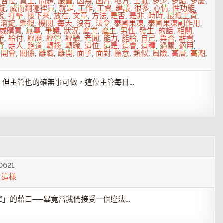
,
各位
,
員工
,
問題
,
嚴重
,
因為
,
圖片
,
地方
,
士氣
,
多少
,
多給
,
多麼
,
錠
,
威而鋼哪裡買
,
就是
,
工作
,
工資
,
建議
,
很多
,
心情
,
性功能
,
說
,
打擊
,
接下來
,
放在
,
文章
,
方法
,
是否
,
是非
,
時時
,
最低工資
,
口溶錠
,
樂觀
,
機關
,
每天
,
沒有
,
法令
,
泰國果凍
,
泰國果凍副作用
,
威購買
,
無事
,
爭議
,
狀況
,
產業
,
產生
,
男性
,
發生
,
的話
,
相關
,
予
,
給付
,
經歷
,
經營
,
經驗
,
老闆
,
能力
,
能給
,
自己
,
與否
,
薪資
,
費
,
走人
,
跑道
,
轉換
,
轉職
,
這位
,
這是
,
這會
,
這種
,
過關
,
適用
,
,
開會
,
關係
,
離職
,
離開
,
面子
,
面對
,
願意
,
類似
,
風險
,
高層
,
高潮
,
，但主管也的確無事可做，這位主管每日…
0621
,
這樣
」的藉口──畢竟當我們接受一個違法…