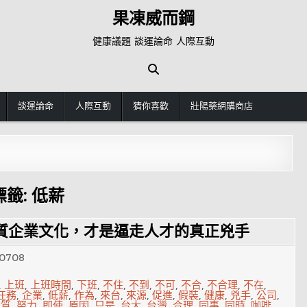
果凍威而鋼
健康議題 談運論命 人際互動
談運論命
人際互動
猜你喜歡
壯陽藥網購商店
標籤:
低薪
質企業文化，才是逼走人才的真正兇手
0708
,
上班
,
上班時間
,
下班
,
不住
,
不到
,
不可
,
不合
,
不合理
,
不在
,
任務
,
企業
,
低薪
,
作為
,
來台
,
來源
,
促進
,
假裝
,
健康
,
兇手
,
公司
,
劣質
,
努力
,
即使
,
原因
,
只是
,
台大
,
台灣
,
合理
,
同事
,
同時
,
咖啡
,