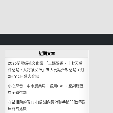
近期文章
2026蘭陽媽祖文化節 「三媽賜福 × 十七天后
會蘭陽 × 女將護女神」五大亮點齊聚蘭陽10月
2日至4日盛大登場
小心踩雷 中市農業局：誤用CAS、產銷履歷
標示恐遭罰
守望相助的暖心守護 湖內警消聯手破門化解獨
居翁的危機