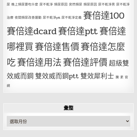
尿 晚上頻尿要吃什麼 尿不乾淨 頻尿原因 突然頻尿 頻尿原因 尿不乾淨男 尿不乾淨
賽倍達100
治療 夜間頻尿改善運動 尿不乾淨ptt 尿不乾淨定義
賽倍達dcard
賽倍達ptt
賽倍達
哪裡買
賽倍達售價
賽倍達怎麼
吃
賽倍達用法
賽倍達評價
超級雙
效威而鋼
雙效威而鋼ptt
雙效犀利士
騰 素 官
網
彙整
彙
整