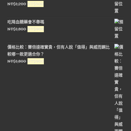
原
目
NT$
1,200
NT$
500
始
前
價
價
吃降血糖藥會不舉嗎
格：
格：
原
目
NT$
1,800
NT$
900
NT$1,200。
NT$500。
始
前
價
價
價格比較：賽倍達確實貴，但有人說「值得」與威而鋼比
格：
格：
較哪一款更適合你？
NT$1,800。
NT$900。
原
目
NT$
1,800
NT$
900
始
前
價
價
格：
格：
NT$1,800。
NT$900。