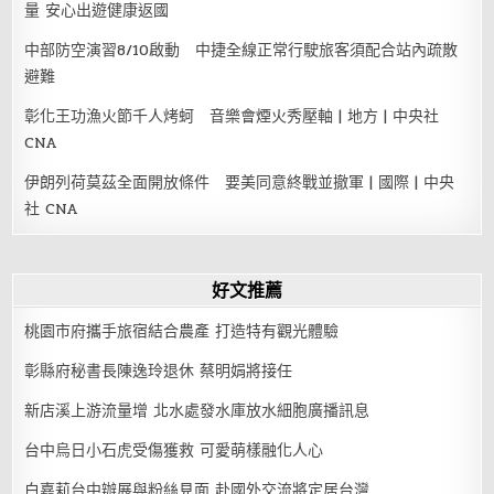
量 安心出遊健康返國
中部防空演習8/10啟動 中捷全線正常行駛旅客須配合站內疏散
避難
彰化王功漁火節千人烤蚵 音樂會煙火秀壓軸 | 地方 | 中央社
CNA
伊朗列荷莫茲全面開放條件 要美同意終戰並撤軍 | 國際 | 中央
社 CNA
好文推薦
桃園市府攜手旅宿結合農產 打造特有觀光體驗
彰縣府秘書長陳逸玲退休 蔡明娟將接任
新店溪上游流量增 北水處發水庫放水細胞廣播訊息
台中烏日小石虎受傷獲救 可愛萌樣融化人心
白嘉莉台中辦展與粉絲見面 赴國外交流將定居台灣