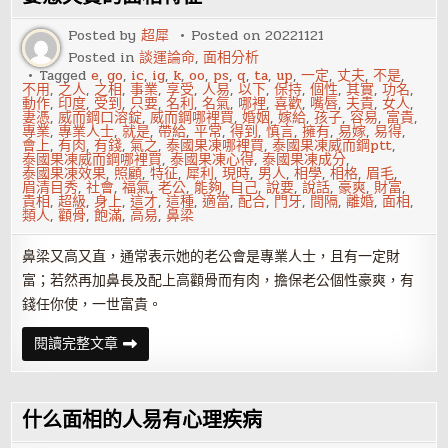
些
人
易
Posted by
超犀
Posted on
20221121
有
Posted in
談運論命
,
面相分析
性
格
Tagged
e
,
go
,
ic
,
ig
,
k
,
oo
,
ps
,
q
,
ta
,
up
,
一定
,
丈夫
,
不是
,
缺
不用
,
之人
,
之相
,
事業
,
享受
,
人易
,
以下
,
保持
,
個性
,
其實
,
功名
,
陷
動作
,
印度
,
受到
,
只要
,
名利
,
名氣
,
哪裡
,
喜歡
,
嘴唇
,
夫貴
,
女人
,
妻憑
,
威而鋼口溶錠
,
威而鋼哪裡買
,
婚姻
,
嫁給
,
孩子
,
容易
,
富貴
,
專業
,
專業人士
,
就是
,
帶給
,
平常
,
得到
,
慎言
,
擁有
,
易嫁
,
易得
,
會上
,
有肉
,
有錢
,
氣之
,
泰國果凍哪裡買
,
泰國果凍威而鋼ptt
,
泰國果凍威而鋼哪裡買
,
泰國果凍心得
,
泰國果凍成分
,
泰國果凍效果
,
照顧
,
特征
,
犀利
,
現時
,
男人
,
相學
,
相格
,
眉毛
,
眉清目秀
,
社會
,
福氣
,
老公
,
能夠
,
自己
,
說要
,
說話
,
豪爽
,
財富
,
貴相
,
超級
,
身上
,
這才
,
這種
,
適當
,
配合
,
門牙
,
間隔
,
離婚
,
面相
,
類人
,
顴骨
,
飽滿
,
高易
,
鼻梁
鼻梁又高又直，通常表示她的老公會是專業人士，且有一定財
富；若然再加鼻長及配上高顴骨而有肉，擔保老公個性豪爽，有
錢任你使，一世富貴。
妻
閱讀完整文章
憑
夫
貴
的
面
什么面相的人易有心理疾病
相
特