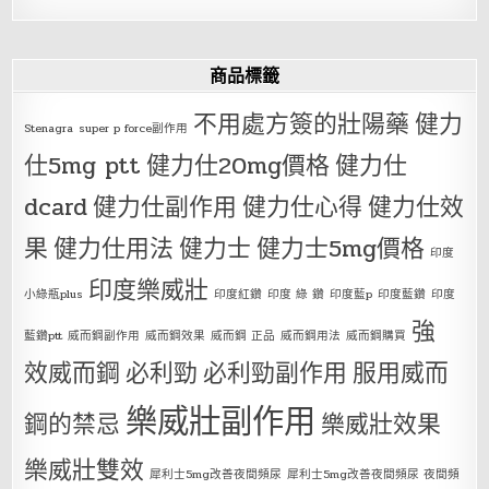
商品標籤
不用處方簽的壯陽藥
健力
Stenagra
super p force副作用
仕5mg ptt
健力仕20mg價格
健力仕
dcard
健力仕副作用
健力仕心得
健力仕效
果
健力仕用法
健力士
健力士5mg價格
印度
印度樂威壯
小綠瓶plus
印度紅鑽
印度 綠 鑽
印度藍p
印度藍鑽
印度
強
藍鑽ptt
威而鋼副作用
威而鋼效果
威而鋼 正品
威而鋼用法
威而鋼購買
效威而鋼
必利勁
必利勁副作用
服用威而
樂威壯副作用
鋼的禁忌
樂威壯效果
樂威壯雙效
犀利士5mg改善夜間頻尿
犀利士5mg改善夜間頻尿 夜間頻