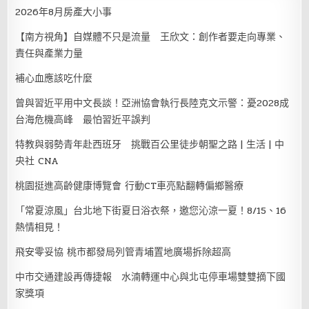
2026年8月房產大小事
【南方視角】自媒體不只是流量 王欣文：創作者要走向專業、
責任與產業力量
補心血應該吃什麼
曾與習近平用中文長談！亞洲協會執行長陸克文示警：憂2028成
台海危機高峰 最怕習近平誤判
特教與弱勢青年赴西班牙 挑戰百公里徒步朝聖之路 | 生活 | 中
央社 CNA
桃園挺進高齡健康博覽會 行動CT車亮點翻轉偏鄉醫療
「常夏涼風」台北地下街夏日浴衣祭，邀您沁涼一夏！8/15、16
熱情相見！
飛安零妥協 桃市都發局列管青埔置地廣場拆除超高
中市交通建設再傳捷報 水湳轉運中心與北屯停車場雙雙摘下國
家獎項