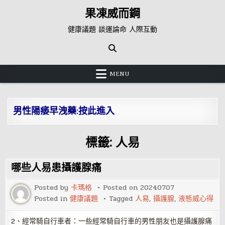
Skip
果凍威而鋼
to
content
健康議題 談運論命 人際互動
MENU
男性陽痿早洩藥:按此進入
標籤:
人易
哪些人易患攝護腺痛
Posted by
卡瑪格
Posted on
20240707
Posted in
健康議題
Tagged
人易
,
攝護腺
,
液態威心得
2、經常騎自行車者：一些經常騎自行車的男性朋友也是攝護腺痛