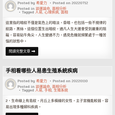
征
Posted by
希愛力
Posted on
20220712
Posted in
談運論命
,
面相分析
Tagged
人易
,
心理疾病
,
面相
這里指的暗紋不僅是氣色上的暗淡，昏暗，也包括一些不規律的
紋路，黑絲。這個位置生出暗紋，通凡人生大運會受到嚴重的阻
礙，容易鉆牛角尖，人生變通不力，遇見危機就頻繁處于一種苦
惱的狀態中。
什
閱讀完整文章
么
面
相
的
人
手相看哪些人易患生殖系統疾病
易
有
心
Posted by
希愛力
Posted on
20220110
理
Posted in
談運論命
,
面相分析
疾
Tagged
人易
,
手相
,
生殖系統
病
2、生命線上有島紋，月丘上多橫線的女性，主子宮機能較弱，容
易出現多種婦科疾病。