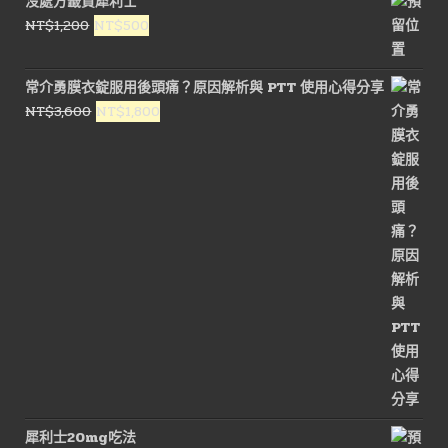
沒處方籤買犀利士
原
目
NT$
1,200
NT$
500
始
前
價
價
常介勇膜衣錠服用後頭痛？原因解析與 PTT 使用心得分享
格：
格：
原
目
NT$
3,600
NT$
1,800
NT$1,200。
NT$500。
始
前
價
價
格：
格：
NT$3,600。
NT$1,800。
犀利士20mg吃法