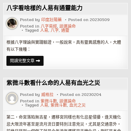
么
樣
八字看啥樣的人易有通靈能力
的
人
易
Posted by
印度壯陽藥
Posted on
20230509
出
Posted in
八字易經
,
談運論命
車
Tagged
人易
,
八字
,
通靈
禍
根據八字理論與實踐驗證，一般說來，具有靈異感應的人，大體
有以下幾種：
八
閱讀完整文章
字
看
啥
樣
的
紫微斗數看什么命的人易有血光之災
人
易
有
Posted by
威格拉
Posted on
20230204
通
Posted in
紫微斗數
,
談運論命
靈
Tagged
人易
,
紫微斗數
,
血光之災
能
力
第二，命宮落陷無吉星，遷移宮同樣也有化忌星侵擾，逢天機化
忌大限流年甚至是流月流日要特別注意兇災，尤其是交通意外。