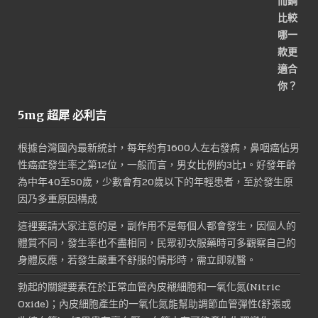
5mg 超犀 必利吉
根據台灣國內最新統計，每年約有1600人左右發病，鼻咽癌佔男
性癌症發生率之第12位，一般而言，男女比例約3比1。好發年齡
為中年40至50歲，少數會有20歲以下的年輕患者，至於發生原
因乃多重原因構成
這裡要請大家注意的是，副作用不是每個人都會發生，因個人的
體質不同，發生率也不盡相同，民眾初次服藥時可多觀察自己的
身體反應，若發生嚴重不舒服的情形時，需立即就醫。
勃起的關鍵要素在於正常血管內皮襯細胞和一氧化氮(Nitric
Oxide)；內皮細胞產生的一氧化氮能幫助調節血管彈性(舒張或