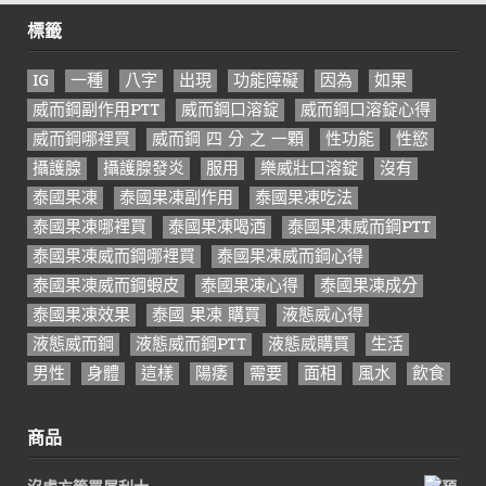
標籤
IG
一種
八字
出現
功能障礙
因為
如果
威而鋼副作用PTT
威而鋼口溶錠
威而鋼口溶錠心得
威而鋼哪裡買
威而鋼 四 分 之 一顆
性功能
性慾
攝護腺
攝護腺發炎
服用
樂威壯口溶錠
沒有
泰國果凍
泰國果凍副作用
泰國果凍吃法
泰國果凍哪裡買
泰國果凍喝酒
泰國果凍威而鋼PTT
泰國果凍威而鋼哪裡買
泰國果凍威而鋼心得
泰國果凍威而鋼蝦皮
泰國果凍心得
泰國果凍成分
泰國果凍效果
泰國 果凍 購買
液態威心得
液態威而鋼
液態威而鋼PTT
液態威購買
生活
男性
身體
這樣
陽痿
需要
面相
風水
飲食
商品