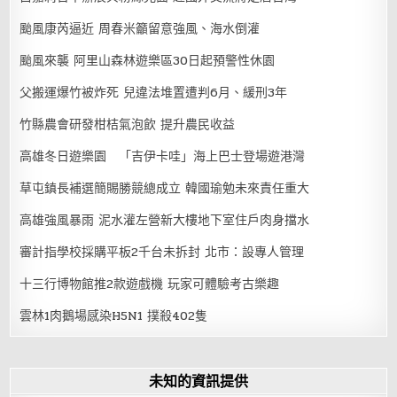
颱風康芮逼近 周春米籲留意強風、海水倒灌
颱風來襲 阿里山森林遊樂區30日起預警性休園
父搬運爆竹被炸死 兒違法堆置遭判6月、緩刑3年
竹縣農會研發柑桔氣泡飲 提升農民收益
高雄冬日遊樂園 「吉伊卡哇」海上巴士登場遊港灣
草屯鎮長補選簡賜勝競總成立 韓國瑜勉未來責任重大
高雄強風暴雨 泥水灌左營新大樓地下室住戶肉身擋水
審計指學校採購平板2千台未拆封 北市：設專人管理
十三行博物館推2款遊戲機 玩家可體驗考古樂趣
雲林1肉鵝場感染H5N1 撲殺402隻
未知的資訊提供