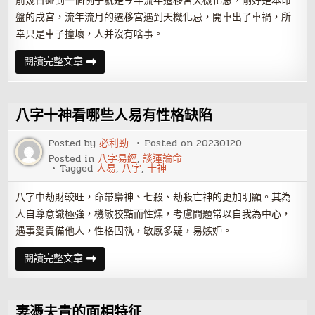
前幾日碰到一個例子就是今年流年遷移宮天機化忌，剛好是本命
盤的戌宮，流年流月的遷移宮遇到天機化忌，開車出了車禍，所
幸只是車子撞壞，人并沒有啥事。
紫
閱讀完整文章
微
斗
數
看
什
八字十神看哪些人易有性格缺陷
么
命
的
Posted by
必利勁
Posted on
20230120
人
Posted in
八字易經
,
談運論命
易
Tagged
人易
,
八字
,
十神
有
血
光
八字中劫財較旺，命帶梟神、七殺、劫殺亡神的更加明顯。其為
之
災
人自尊意識極強，機敏狡黠而性燥，考慮問題常以自我為中心，
遇事愛責備他人，性格固執，敏感多疑，易嫉妒。
八
閱讀完整文章
字
十
神
看
哪
妻憑夫貴的面相特征