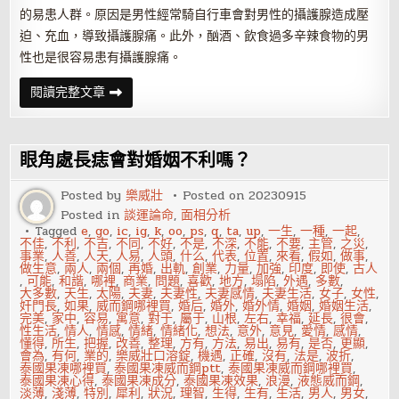
的易患人群。原因是男性經常騎自行車會對男性的攝護腺造成壓
迫、充血，導致攝護腺痛。此外，酗酒、飲食過多辛辣食物的男
性也是很容易患有攝護腺痛。
哪
閱讀完整文章
些
人
易
患
攝
眼角處長痣會對婚姻不利嗎？
護
腺
痛
Posted by
樂威壯
Posted on
20230915
Posted in
談運論命
,
面相分析
Tagged
e
,
go
,
ic
,
ig
,
k
,
oo
,
ps
,
q
,
ta
,
up
,
一生
,
一種
,
一起
,
不佳
,
不利
,
不吉
,
不同
,
不好
,
不是
,
不深
,
不能
,
不要
,
主管
,
之災
,
事業
,
人善
,
人天
,
人易
,
人頭
,
什么
,
代表
,
位置
,
來看
,
假如
,
做事
,
做生意
,
兩人
,
兩個
,
再婚
,
出軌
,
創業
,
力量
,
加強
,
印度
,
即使
,
古人
,
可能
,
和諧
,
哪裡
,
商業
,
問題
,
喜歡
,
地方
,
塌陷
,
外遇
,
多數
,
大多數
,
天生
,
太陽
,
夫妻
,
夫妻性
,
夫妻感情
,
夫妻生活
,
女子
,
女性
,
奸門長
,
如果
,
威而鋼哪裡買
,
婚后
,
婚外
,
婚外情
,
婚姻
,
婚姻生活
,
完美
,
家中
,
容易
,
寓意
,
對于
,
屬于
,
山根
,
左右
,
幸福
,
延長
,
很會
,
性生活
,
情人
,
情感
,
情緒
,
情緒化
,
想法
,
意外
,
意見
,
愛情
,
感情
,
懂得
,
所生
,
把握
,
改善
,
整理
,
方有
,
方法
,
易出
,
易有
,
是否
,
更顯
,
會為
,
有何
,
業的
,
樂威壯口溶錠
,
機遇
,
正確
,
沒有
,
法是
,
波折
,
泰國果凍哪裡買
,
泰國果凍威而鋼ptt
,
泰國果凍威而鋼哪裡買
,
泰國果凍心得
,
泰國果凍成分
,
泰國果凍效果
,
浪漫
,
液態威而鋼
,
淡薄
,
淺薄
,
特別
,
犀利
,
狀況
,
理智
,
生得
,
生有
,
生活
,
男人
,
男女
,