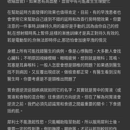
收縮血管)，如果患有高血壓，血管中有可能產生生理變化
在幫助延時方面發揮的效果也值得肯定，目前，有的早洩患者也
會使用它來幫助自己達到不錯的延時和改善行房時間效果。但要
注意的一件事時,訓練持久用的最好是手動的,因為由你自己的控
制,在想射精時馬上暫停,這樣的漸進訓練才是真正對持久有效的,
若是電動型的,你無法即時停止,那恐怕會加速早洩的情況
身體上所有可能找錯醫生的病例，像是心悸胸悶，大多數人會找
心臟科；不明原因視線模糊、眼睛疲勞，想到就是眼科；耳鳴、
耳塞是耳鼻喉科；一般人怎麼會想是頸椎的問題？如果遇到醫生
找不到病因，又反覆出現症狀，做檢查都正常，有醫生看到沒有
醫生時，你要考慮是不是頸椎出問題了
胃食道逆流這個疾病就如同它的名字，其實就是胃中的胃液（或
胃液和食物的混合物）往食道的方向逆流。但在了解為何胃液會
逆流之前，我們必須先認識胃和食道之間最重要的關卡：下食道
括約肌。
犀利士不能激起性慾，只能輔助陰莖勃起，所以服用犀利士後，
需要一定的性刺激，例如撫摸、親吻等，才可以起到較好的作