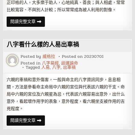
正印格的人，大多樂于助人，心地純真、善良；與人相處，常常
比較寬容、不與別人計較；所以常常成為被人利用的對像。
八
閱讀完整文章
字
看
哪
些
人
八字看什么樣的人易出車禍
易
被
人
Posted by
威格拉
Posted on
20230701
利
Posted in
八字易經
,
談運論命
用
Tagged
人易
,
八字
,
出車禍
六親的車禍和意外傷害，一般與命主的八字資訊同步，息息相
關，方法是參看命主命局中六親的宮位與代表該六親的干支。命
局中六親的宮位及六親星為忌，代表該六親容易出意外，出什么
意外，看起壞作用字的表象，意外程度，看六親坐支被作用的吉
兇程度。
八
閱讀完整文章
字
看
什