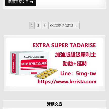
手
閱讀完整文章
相
看
哪
些
人
易
文
患
1
2
3
OLDER POSTS →
生
章
殖
系
分
統
疾
頁
病
近期文章