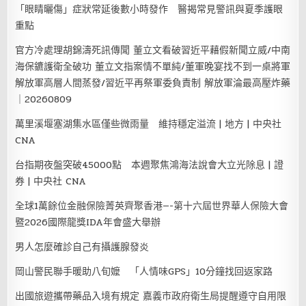
「眼睛曬傷」症狀常延後數小時發作 醫揭常見警訊與夏季護眼
重點
官方冷處理胡錦濤死訊傳聞 董立文看破習近平藉假新聞立威/中南
海保鑣護衛全破功 董立文指案情不單純/董軍晚宴找不到一桌將軍
解放軍高層人間蒸發/習近平再祭軍委負責制 解放軍淪最高壓炸藥
｜20260809
萬里溪堰塞湖集水區僅些微雨量 維持穩定溢流 | 地方 | 中央社
CNA
台指期夜盤突破45000點 本週聚焦鴻海法說會大立光除息 | 證
券 | 中央社 CNA
全球1萬餘位金融保險菁英齊聚香港—-第十六屆世界華人保險大會
暨2026國際龍獎IDA年會盛大舉辦
男人怎麼確診自己有攝護腺發炎
岡山警民聯手暖助八旬嬤 「人情味GPS」10分鐘找回返家路
出國旅遊攜帶藥品入境有規定 嘉義市政府衛生局提醒遵守自用限