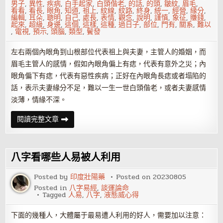
男子
,
異性
,
疾病
,
白手起家
,
白頭偕老
,
的話
,
的頭
,
皺紋
,
眉毛
,
看看
,
看長
,
眼角
,
知道
,
祖上
,
紋線
,
紋路
,
終身
,
統一
,
經營
,
緣分
,
編輯
,
耳朵
,
聰明
,
自己
,
處長
,
表情
,
觀念
,
說明
,
謹慎
,
象征
,
賺錢
,
起來
,
超級
,
身邊
,
這個
,
這樣
,
這種
,
過日子
,
部位
,
門有
,
關系
,
難以
,
電視
,
預示
,
頭腦
,
類型
,
鬢發
左右兩個內眼角到山根部位代表祖上與夫妻，主管人的婚姻，而
眉毛主管人的感情，假如內眼角偏上有痣，代表有意外之災；內
眼角偏下有痣，代表有惡性疾病；正好在內眼角長痣或者塌陷的
話，表示夫妻緣分不足，難以一生一世白頭偕老，或者夫妻感情
淡薄，情緣不深。
眼
閱讀完整文章
角
處
長
痣
會
八字看哪些人易被人利用
對
婚
姻
Posted by
印度壯陽藥
Posted on
20230805
不
Posted in
八字易經
,
談運論命
利
Tagged
人易
,
八字
,
液態威心得
嗎？
下面的幾種人，大體屬于最易遭人利用的好人，需要加以注意：